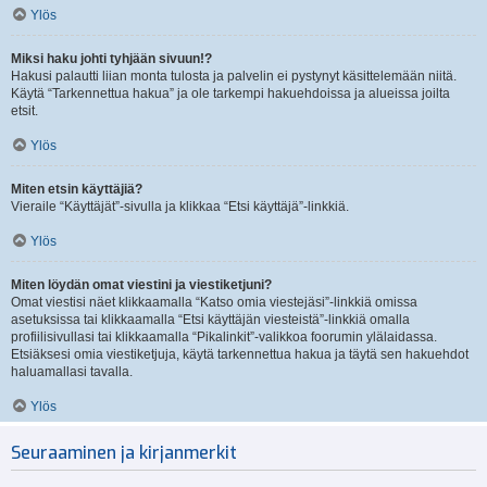
Ylös
Miksi haku johti tyhjään sivuun!?
Hakusi palautti liian monta tulosta ja palvelin ei pystynyt käsittelemään niitä.
Käytä “Tarkennettua hakua” ja ole tarkempi hakuehdoissa ja alueissa joilta
etsit.
Ylös
Miten etsin käyttäjiä?
Vieraile “Käyttäjät”-sivulla ja klikkaa “Etsi käyttäjä”-linkkiä.
Ylös
Miten löydän omat viestini ja viestiketjuni?
Omat viestisi näet klikkaamalla “Katso omia viestejäsi”-linkkiä omissa
asetuksissa tai klikkaamalla “Etsi käyttäjän viesteistä”-linkkiä omalla
profiilisivullasi tai klikkaamalla “Pikalinkit”-valikkoa foorumin ylälaidassa.
Etsiäksesi omia viestiketjuja, käytä tarkennettua hakua ja täytä sen hakuehdot
haluamallasi tavalla.
Ylös
Seuraaminen ja kirjanmerkit