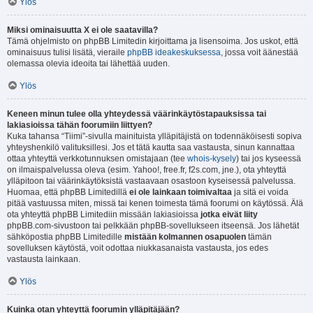
Ylös
Miksi ominaisuutta X ei ole saatavilla?
Tämä ohjelmisto on phpBB Limitedin kirjoittama ja lisensoima. Jos uskot, että
ominaisuus tulisi lisätä, vieraile
phpBB ideakeskuksessa
, jossa voit äänestää
olemassa olevia ideoita tai lähettää uuden.
Ylös
Keneen minun tulee olla yhteydessä väärinkäytöstapauksissa tai
lakiasioissa tähän foorumiin liittyen?
Kuka tahansa “Tiimi”-sivulla mainituista ylläpitäjistä on todennäköisesti sopiva
yhteyshenkilö valituksillesi. Jos et tätä kautta saa vastausta, sinun kannattaa
ottaa yhteyttä verkkotunnuksen omistajaan (tee
whois-kysely
) tai jos kyseessä
on ilmaispalvelussa oleva (esim. Yahoo!, free.fr, f2s.com, jne.), ota yhteyttä
ylläpitoon tai väärinkäytöksistä vastaavaan osastoon kyseisessä palvelussa.
Huomaa, että phpBB Limitedillä
ei ole lainkaan toimivaltaa
ja sitä ei voida
pitää vastuussa miten, missä tai kenen toimesta tämä foorumi on käytössä. Älä
ota yhteyttä phpBB Limitediin missään lakiasioissa
jotka eivät liity
phpBB.com-sivustoon tai pelkkään phpBB-sovellukseen itseensä. Jos lähetät
sähköpostia phpBB Limitedille
mistään kolmannen osapuolen
tämän
sovelluksen käytöstä, voit odottaa niukkasanaista vastausta, jos edes
vastausta lainkaan.
Ylös
Kuinka otan yhteyttä foorumin ylläpitäjään?