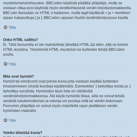
muotoilumahdollisuuden. BBCoden käytöstä päättää ylläpitäjä, mutta se
voidaan ottaa pois käytöstä myös viestikohtaisesti viestin kirjoituslomakkeella.
BBCode itsessään on HTML:n kaltainen, mutta tagit käyttävät < ja > merkkien
sijaan hakasulkuja [ ja ]. BBCoden oppaan löydät viestinlähetyssivun kautta.
Ylös
Onko HTML sallittu?
Ei. Tällä foorumilla ei ole mahdollista lähettää HTML:ää siten, että se toimisi
HTML-koodina. Yleisimmät HTML-muotoilut voi kuitenkin tehdä BBCoden
avulla.
Ylös
Mitä ovat hymiöt?
Hymiöt tai emoticonit ovat pieniä kuvia joita voidaan käyttää tunteiden
ilmaisemiseen lyhyitä koodeja käyttämällä. Esimerkiksi :) tarkoittaa iloista ja :(
tarkoittaa surullista. Hymiöiden täysi lista on nähtävillä
viestinlähetyslomakkeessa. Älä käytä hymiöitä liikaa, sillä ne voivat tehdä
viestistä lukukelvottoman ja valvoja voi poistaa niitä tai viestin kokonaan.
Foorumin ylläpitäjä on voinut myös määritellä rajan yksittäisen viestin
hymiöiden määrälle.
Ylös
Voinko lähettää kuvia?