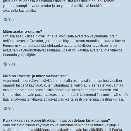
pisteiden muodossa viestimäärästäsi tai statuksestasi riippuen. Toinen,
yleensä isompi kuva on avatar ja on yleensä uniikki tai henkilökohtainen
jokaisella käyttäjällä.
Ylös
Miten asetan avataren?
Omissa asetuksissa, “Profiilin” alla, voit lisätä avataren käyttämällä jotain
neljästä tavasta: Gravatar, galleriasta, käyttää kuvaa muualta tai ladata kuvan.
Foorumin ylläpitäjä päättää otetaanko avataret käyttöön ja valitsee mitkä
avatarien käyttöönottotavat sallitaan. Jos et voi käyttää avataria, ota yhteyttä
foorumin ylläpitäjään.
Ylös
Mikä on arvonimi ja miten vaihdan sen?
Arvonimet, jotka näkyvät käyttäjänimesi alla osoittavat kirjoittamiesi viestien
määrän tai tietyt käyttäjät, kuten ylläpitäjät tai valvojat. Yleensä et voi vaihtaa
minkään arvonimen tekstiä, sillä nämä ovat ylläpitäjän määrittelemiä. Älä
kirjoita viestejä vain parantaaksesi arvonimeäsi. Useimmat foorumit eivät siedä
tätä ja valvojat tai ylläpitäjät voivat yksinkertaisesti pienentää viestilaskuriasi.
Ylös
Kun klikkaan sähköpostilinkkiä, minua pyydetään kirjautumaan?
Vain rekisteröityneet käyttäjät voivat lähettää sähköpostia muille käyttäjille
sisäänrakennetulla sähköpostilomakkeella ja vain jos ylläpitäjä sallii tämän