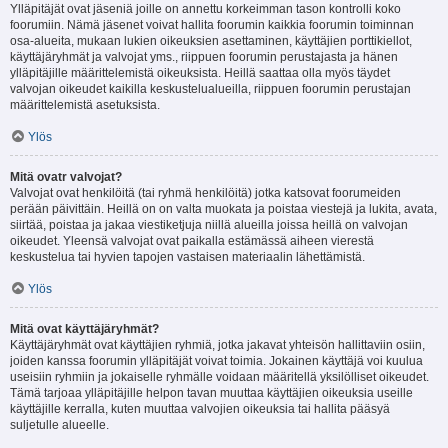
Ylläpitäjät ovat jäseniä joille on annettu korkeimman tason kontrolli koko
foorumiin. Nämä jäsenet voivat hallita foorumin kaikkia foorumin toiminnan
osa-alueita, mukaan lukien oikeuksien asettaminen, käyttäjien porttikiellot,
käyttäjäryhmät ja valvojat yms., riippuen foorumin perustajasta ja hänen
ylläpitäjille määrittelemistä oikeuksista. Heillä saattaa olla myös täydet
valvojan oikeudet kaikilla keskustelualueilla, riippuen foorumin perustajan
määrittelemistä asetuksista.
Ylös
Mitä ovatr valvojat?
Valvojat ovat henkilöitä (tai ryhmä henkilöitä) jotka katsovat foorumeiden
perään päivittäin. Heillä on on valta muokata ja poistaa viestejä ja lukita, avata,
siirtää, poistaa ja jakaa viestiketjuja niillä alueilla joissa heillä on valvojan
oikeudet. Yleensä valvojat ovat paikalla estämässä aiheen vierestä
keskustelua tai hyvien tapojen vastaisen materiaalin lähettämistä.
Ylös
Mitä ovat käyttäjäryhmät?
Käyttäjäryhmät ovat käyttäjien ryhmiä, jotka jakavat yhteisön hallittaviin osiin,
joiden kanssa foorumin ylläpitäjät voivat toimia. Jokainen käyttäjä voi kuulua
useisiin ryhmiin ja jokaiselle ryhmälle voidaan määritellä yksilölliset oikeudet.
Tämä tarjoaa ylläpitäjille helpon tavan muuttaa käyttäjien oikeuksia useille
käyttäjille kerralla, kuten muuttaa valvojien oikeuksia tai hallita pääsyä
suljetulle alueelle.