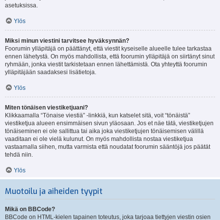
asetuksissa.
Ylös
Miksi minun viestini tarvitsee hyväksynnän?
Foorumin ylläpitäjä on päättänyt, että viestit kyseiselle alueelle tulee tarkastaa
ennen lähetystä. On myös mahdollista, että foorumin ylläpitäjä on siirtänyt sinut
ryhmään, jonka viestit tarkistetaan ennen lähettämistä. Ota yhteyttä foorumin
ylläpitäjään saadaksesi lisätietoja.
Ylös
Miten tönäisen viestiketjuani?
Klikkaamalla “Tönaise viestiä” -linkkiä, kun katselet sitä, voit “tönäistä”
viestiketjua alueen ensimmäisen sivun yläosaan. Jos et näe tätä, viestiketjujen
tönäiseminen ei ole sallittua tai aika joka viestiketjujen tönäisemisen välillä
vaaditaan ei ole vielä kulunut. On myös mahdollista nostaa viestiketjua
vastaamalla siihen, mutta varmista että noudatat foorumin sääntöjä jos päätät
tehdä niin.
Ylös
Muotoilu ja aiheiden tyypit
Mikä on BBCode?
BBCode on HTML-kielen tapainen toteutus, joka tarjoaa tiettyjen viestin osien