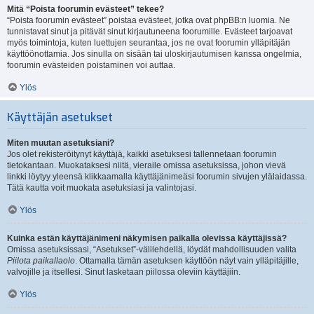
Mitä “Poista foorumin evästeet” tekee?
“Poista foorumin evästeet” poistaa evästeet, jotka ovat phpBB:n luomia. Ne
tunnistavat sinut ja pitävät sinut kirjautuneena foorumille. Evästeet tarjoavat
myös toimintoja, kuten luettujen seurantaa, jos ne ovat foorumin ylläpitäjän
käyttöönottamia. Jos sinulla on sisään tai uloskirjautumisen kanssa ongelmia,
foorumin evästeiden poistaminen voi auttaa.
Ylös
Käyttäjän asetukset
Miten muutan asetuksiani?
Jos olet rekisteröitynyt käyttäjä, kaikki asetuksesi tallennetaan foorumin
tietokantaan. Muokataksesi niitä, vieraile omissa asetuksissa, johon vievä
linkki löytyy yleensä klikkaamalla käyttäjänimeäsi foorumin sivujen ylälaidassa.
Tätä kautta voit muokata asetuksiasi ja valintojasi.
Ylös
Kuinka estän käyttäjänimeni näkymisen paikalla olevissa käyttäjissä?
Omissa asetuksissasi, “Asetukset”-välilehdellä, löydät mahdollisuuden valita
Piilota paikallaolo
. Ottamalla tämän asetuksen käyttöön näyt vain ylläpitäjille,
valvojille ja itsellesi. Sinut lasketaan piilossa oleviin käyttäjiin.
Ylös