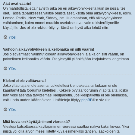
Ajat ovat väärin!
On mahdollista, että näytetty aika on eri aikavyöhykkeeltä kuin se jossa itse
olet. Tässä tapauksessa valitse omista asetuksista oma aikavyöhykkeesi, esim.
Lontoo, Pariisi, New York, Sidney, jne. Huomaathan, että aikavyöhykkeen
vaihtaminen, kuten monet muutkin asetukset ovat vain rekisteröityneille
käyttäjille. Jos et ole rekisteröitynyt, tämä on hyvä aika tehdä niin.
Ylös
Vaihdoin aikavyöhykkeen ja kellonaika on silti väärin!
Jos olet varmasti valinnut oikean aikavyöhykkeen ja aika on silti väärin, on
palvelimen kellonaika väärin. Ota yhteyttä ylläpitäjään korjataksesi ongelman.
Ylös
Kieleni ei ole valittavana!
Joko ylläpitäjä ei ole asentanut kielellesi kielipakettia tai kukaan ei ole
kääntänyt tätä foorumia kielellesi. Kokeile pyytää foorumin ylläpitäjältä, josko
hän voisi asentaa tarvitsemasi kielipaketin. Jos kielipakettia ei ole olemassa,
voit luoda uuden käännöksen. Lisätietoja löytyy
phpBB
®:n sivuilta.
Ylös
Mitä kuvia on käyttäjänimeni vieressä?
Viestejä katsottaessa käyttäjänimen vieressä saattaa näkyä kaksi kuvaa. Yksi
niistä voi olla arvonimeesi liitetty kuva esimerkiksi tähtien, laatikoiden tai