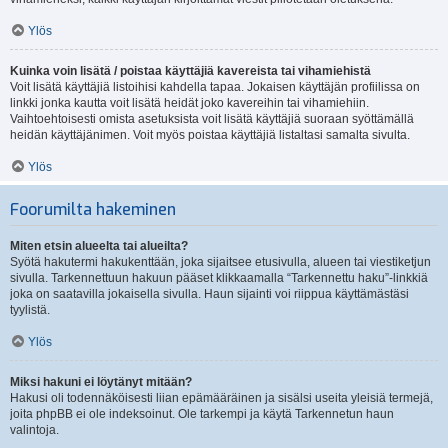
Ylös
Kuinka voin lisätä / poistaa käyttäjiä kavereista tai vihamiehistä
Voit lisätä käyttäjiä listoihisi kahdella tapaa. Jokaisen käyttäjän profiilissa on
linkki jonka kautta voit lisätä heidät joko kavereihin tai vihamiehiin.
Vaihtoehtoisesti omista asetuksista voit lisätä käyttäjiä suoraan syöttämällä
heidän käyttäjänimen. Voit myös poistaa käyttäjiä listaltasi samalta sivulta.
Ylös
Foorumilta hakeminen
Miten etsin alueelta tai alueilta?
Syötä hakutermi hakukenttään, joka sijaitsee etusivulla, alueen tai viestiketjun
sivulla. Tarkennettuun hakuun pääset klikkaamalla “Tarkennettu haku”-linkkiä
joka on saatavilla jokaisella sivulla. Haun sijainti voi riippua käyttämästäsi
tyylistä.
Ylös
Miksi hakuni ei löytänyt mitään?
Hakusi oli todennäköisesti liian epämääräinen ja sisälsi useita yleisiä termejä,
joita phpBB ei ole indeksoinut. Ole tarkempi ja käytä Tarkennetun haun
valintoja.