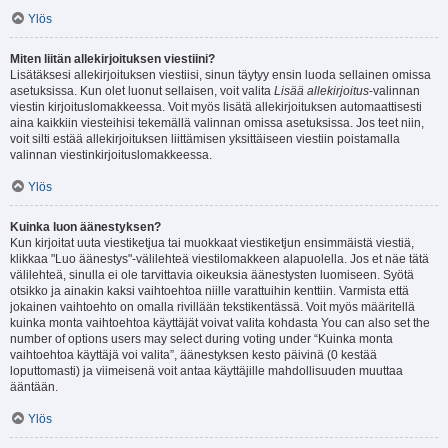
Ylös
Miten liitän allekirjoituksen viestiini?
Lisätäksesi allekirjoituksen viestiisi, sinun täytyy ensin luoda sellainen omissa
asetuksissa. Kun olet luonut sellaisen, voit valita
Lisää allekirjoitus
-valinnan
viestin kirjoituslomakkeessa. Voit myös lisätä allekirjoituksen automaattisesti
aina kaikkiin viesteihisi tekemällä valinnan omissa asetuksissa. Jos teet niin,
voit silti estää allekirjoituksen liittämisen yksittäiseen viestiin poistamalla
valinnan viestinkirjoituslomakkeessa.
Ylös
Kuinka luon äänestyksen?
Kun kirjoitat uuta viestiketjua tai muokkaat viestiketjun ensimmäistä viestiä,
klikkaa "Luo äänestys"-välilehteä viestilomakkeen alapuolella. Jos et näe tätä
välilehteä, sinulla ei ole tarvittavia oikeuksia äänestysten luomiseen. Syötä
otsikko ja ainakin kaksi vaihtoehtoa niille varattuihin kenttiin. Varmista että
jokainen vaihtoehto on omalla rivillään tekstikentässä. Voit myös määritellä
kuinka monta vaihtoehtoa käyttäjät voivat valita kohdasta You can also set the
number of options users may select during voting under “Kuinka monta
vaihtoehtoa käyttäjä voi valita”, äänestyksen kesto päivinä (0 kestää
loputtomasti) ja viimeisenä voit antaa käyttäjille mahdollisuuden muuttaa
ääntään.
Ylös