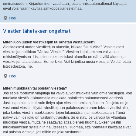
ominaisuuden. Kirjautuminen vaaditaan, jotta tunnistautumattomat käyttäjät
eivät voisi väärinkäyttää sähköpostijärjestelmää.
Ylös
Viestien lähetyksen ongelmat
Miten luon uuden viestiketjun tai lähetän vastauksen?
Aloittaaksesi uuden viestiketjun alueella, klikkaa "Uusi Aihe". Vastataksesi
viestiketjuun klikkaa "Vastaa Viestiin". Viestien kirjoittaminen voi vaatia
rekisteröitymisen. Lista sinun oikeuksistasi alueella on nähtävillä alueen ja
viestiketjun alalaidassa. Esimerkiksi: Voit kirjoittaa uusia viestejä, Voit lähettää
liitetiedostoja, jne.
Ylös
Miten muokkaan tai poistan viestejä?
Jos et ole foorumin ylläpitäjä tai valvoja, voit muokata vain omia viestejäsi. Voit
muokata viestiä klikkaamalla muokkaa-painiketta haluamassasi viestissä.
Joskus painike toimii vain tietyn ajan viestin luomisen jälkeen. Jos joku on jo
vastannut viestiin, löydät viestiketjuun palatessasi pienen tekstin viestisi alla,
joka kertoo viestin muokkauskertojen lukumäärän ja muokkausajan. Tämä
näkyy vain jos joku on vastannut viestiin. Se ei näy, jos valvoja tai ylläpitäjä
muokkaa viestiä, mutta he saattavat jättää pienen huomautuksen viestin
muokkaamisen syistä niin halutessaan. Huomaa, että normaalit käyttäjät eivät
voi poistaa viestejä, jos niihin on joku vastannut.