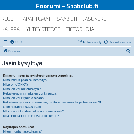
Foorumi – Saabclub.fi
KLUBI
TAPAHTUMAT
SAABISTI
JÄSENEKSI
KAUPPA
YHTEYSTIEDOT
TIETOSUOJA
UKK
Rekisteröidy
Kirjaudu sisään
E
Etusivu
t
Usein kysyttyä
s
i
Kirjautumisen ja rekisteröitymisen ongelmat
Miksi minun pitää rekisteröityä?
Mikä on COPPA?
Miksi en voi rekisteröityä?
Rekisteröidyin, mutta en voi kirjautua!
Miksi en voi kirjautua sisään?
Rekisteröidyin joskus aiemmin, mutta en voi enää kirjautua sisään?!
Olen hukannut salasanani!
Miksi minut kirjataan ulos automaattisesti?
Mitä “Poista foorumin evästeet” tekee?
Käyttäjän asetukset
Miten muutan asetuksiani?