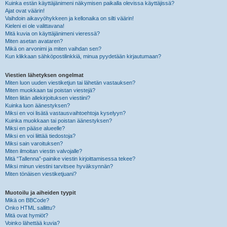
Kuinka estän käyttäjänimeni näkymisen paikalla olevissa käyttäjissä?
Ajat ovat väärin!
Vaihdoin aikavyöhykkeen ja kellonaika on silti väärin!
Kieleni ei ole valittavana!
Mitä kuvia on käyttäjänimeni vieressä?
Miten asetan avataren?
Mikä on arvonimi ja miten vaihdan sen?
Kun klikkaan sähköpostilinkkiä, minua pyydetään kirjautumaan?
Viestien lähetyksen ongelmat
Miten luon uuden viestiketjun tai lähetän vastauksen?
Miten muokkaan tai poistan viestejä?
Miten liitän allekirjoituksen viestiini?
Kuinka luon äänestyksen?
Miksi en voi lisätä vastausvaihtoehtoja kyselyyn?
Kuinka muokkaan tai poistan äänestyksen?
Miksi en pääse alueelle?
Miksi en voi liittää tiedostoja?
Miksi sain varoituksen?
Miten ilmoitan viestin valvojalle?
Mitä “Tallenna”-painike viestin kirjoittamisessa tekee?
Miksi minun viestini tarvitsee hyväksynnän?
Miten tönäisen viestiketjuani?
Muotoilu ja aiheiden tyypit
Mikä on BBCode?
Onko HTML sallittu?
Mitä ovat hymiöt?
Voinko lähettää kuvia?