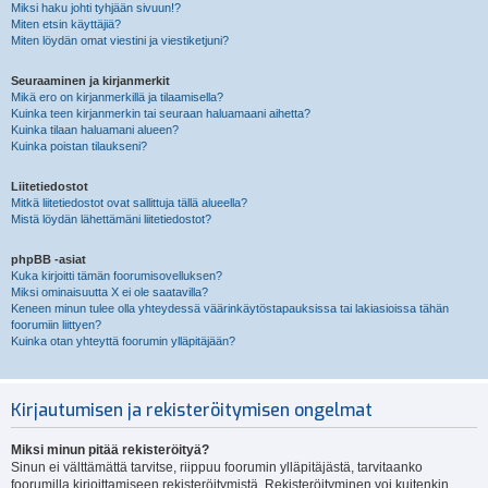
Miksi haku johti tyhjään sivuun!?
Miten etsin käyttäjiä?
Miten löydän omat viestini ja viestiketjuni?
Seuraaminen ja kirjanmerkit
Mikä ero on kirjanmerkillä ja tilaamisella?
Kuinka teen kirjanmerkin tai seuraan haluamaani aihetta?
Kuinka tilaan haluamani alueen?
Kuinka poistan tilaukseni?
Liitetiedostot
Mitkä liitetiedostot ovat sallittuja tällä alueella?
Mistä löydän lähettämäni liitetiedostot?
phpBB -asiat
Kuka kirjoitti tämän foorumisovelluksen?
Miksi ominaisuutta X ei ole saatavilla?
Keneen minun tulee olla yhteydessä väärinkäytöstapauksissa tai lakiasioissa tähän
foorumiin liittyen?
Kuinka otan yhteyttä foorumin ylläpitäjään?
Kirjautumisen ja rekisteröitymisen ongelmat
Miksi minun pitää rekisteröityä?
Sinun ei välttämättä tarvitse, riippuu foorumin ylläpitäjästä, tarvitaanko
foorumilla kirjoittamiseen rekisteröitymistä. Rekisteröityminen voi kuitenkin