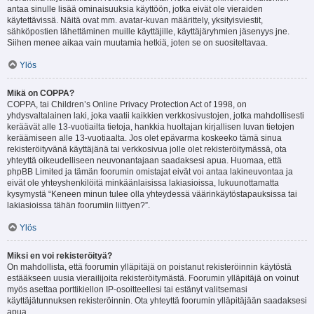
antaa sinulle lisää ominaisuuksia käyttöön, jotka eivät ole vieraiden
käytettävissä. Näitä ovat mm. avatar-kuvan määrittely, yksityisviestit,
sähköpostien lähettäminen muille käyttäjille, käyttäjäryhmien jäsenyys jne.
Siihen menee aikaa vain muutamia hetkiä, joten se on suositeltavaa.
Ylös
Mikä on COPPA?
COPPA, tai Children’s Online Privacy Protection Act of 1998, on
yhdysvaltalainen laki, joka vaatii kaikkien verkkosivustojen, jotka mahdollisesti
keräävät alle 13-vuotiailta tietoja, hankkia huoltajan kirjallisen luvan tietojen
keräämiseen alle 13-vuotiaalta. Jos olet epävarma koskeeko tämä sinua
rekisteröityvänä käyttäjänä tai verkkosivua jolle olet rekisteröitymässä, ota
yhteyttä oikeudelliseen neuvonantajaan saadaksesi apua. Huomaa, että
phpBB Limited ja tämän foorumin omistajat eivät voi antaa lakineuvontaa ja
eivät ole yhteyshenkilöitä minkäänlaisissa lakiasioissa, lukuunottamatta
kysymystä “Keneen minun tulee olla yhteydessä väärinkäytöstapauksissa tai
lakiasioissa tähän foorumiin liittyen?”.
Ylös
Miksi en voi rekisteröityä?
On mahdollista, että foorumin ylläpitäjä on poistanut rekisteröinnin käytöstä
estääkseen uusia vierailijoita rekisteröitymästä. Foorumin ylläpitäjä on voinut
myös asettaa porttikiellon IP-osoitteellesi tai estänyt valitsemasi
käyttäjätunnuksen rekisteröinnin. Ota yhteyttä foorumin ylläpitäjään saadaksesi
apua.