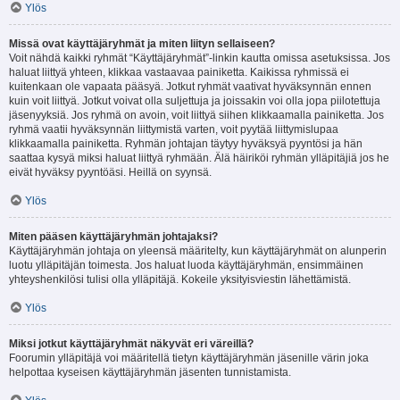
Ylös
Missä ovat käyttäjäryhmät ja miten liityn sellaiseen?
Voit nähdä kaikki ryhmät “Käyttäjäryhmät”-linkin kautta omissa asetuksissa. Jos
haluat liittyä yhteen, klikkaa vastaavaa painiketta. Kaikissa ryhmissä ei
kuitenkaan ole vapaata pääsyä. Jotkut ryhmät vaativat hyväksynnän ennen
kuin voit liittyä. Jotkut voivat olla suljettuja ja joissakin voi olla jopa piilotettuja
jäsenyyksiä. Jos ryhmä on avoin, voit liittyä siihen klikkaamalla painiketta. Jos
ryhmä vaatii hyväksynnän liittymistä varten, voit pyytää liittymislupaa
klikkaamalla painiketta. Ryhmän johtajan täytyy hyväksyä pyyntösi ja hän
saattaa kysyä miksi haluat liittyä ryhmään. Älä häiriköi ryhmän ylläpitäjiä jos he
eivät hyväksy pyyntöäsi. Heillä on syynsä.
Ylös
Miten pääsen käyttäjäryhmän johtajaksi?
Käyttäjäryhmän johtaja on yleensä määritelty, kun käyttäjäryhmät on alunperin
luotu ylläpitäjän toimesta. Jos haluat luoda käyttäjäryhmän, ensimmäinen
yhteyshenkilösi tulisi olla ylläpitäjä. Kokeile yksityisviestin lähettämistä.
Ylös
Miksi jotkut käyttäjäryhmät näkyvät eri väreillä?
Foorumin ylläpitäjä voi määritellä tietyn käyttäjäryhmän jäsenille värin joka
helpottaa kyseisen käyttäjäryhmän jäsenten tunnistamista.