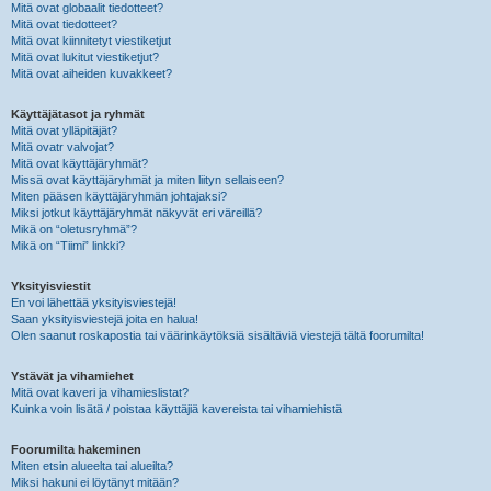
Mitä ovat globaalit tiedotteet?
Mitä ovat tiedotteet?
Mitä ovat kiinnitetyt viestiketjut
Mitä ovat lukitut viestiketjut?
Mitä ovat aiheiden kuvakkeet?
Käyttäjätasot ja ryhmät
Mitä ovat ylläpitäjät?
Mitä ovatr valvojat?
Mitä ovat käyttäjäryhmät?
Missä ovat käyttäjäryhmät ja miten liityn sellaiseen?
Miten pääsen käyttäjäryhmän johtajaksi?
Miksi jotkut käyttäjäryhmät näkyvät eri väreillä?
Mikä on “oletusryhmä”?
Mikä on “Tiimi” linkki?
Yksityisviestit
En voi lähettää yksityisviestejä!
Saan yksityisviestejä joita en halua!
Olen saanut roskapostia tai väärinkäytöksiä sisältäviä viestejä tältä foorumilta!
Ystävät ja vihamiehet
Mitä ovat kaveri ja vihamieslistat?
Kuinka voin lisätä / poistaa käyttäjiä kavereista tai vihamiehistä
Foorumilta hakeminen
Miten etsin alueelta tai alueilta?
Miksi hakuni ei löytänyt mitään?