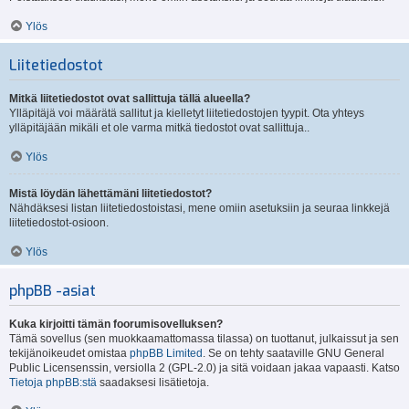
Ylös
Liitetiedostot
Mitkä liitetiedostot ovat sallittuja tällä alueella?
Ylläpitäjä voi määrätä sallitut ja kielletyt liitetiedostojen tyypit. Ota yhteys
ylläpitäjään mikäli et ole varma mitkä tiedostot ovat sallittuja..
Ylös
Mistä löydän lähettämäni liitetiedostot?
Nähdäksesi listan liitetiedostoistasi, mene omiin asetuksiin ja seuraa linkkejä
liitetiedostot-osioon.
Ylös
phpBB -asiat
Kuka kirjoitti tämän foorumisovelluksen?
Tämä sovellus (sen muokkaamattomassa tilassa) on tuottanut, julkaissut ja sen
tekijänoikeudet omistaa
phpBB Limited
. Se on tehty saataville GNU General
Public Licensenssin, versiolla 2 (GPL-2.0) ja sitä voidaan jakaa vapaasti. Katso
Tietoja phpBB:stä
saadaksesi lisätietoja.