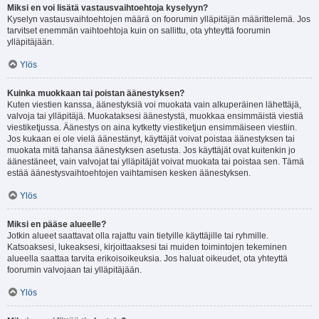
Miksi en voi lisätä vastausvaihtoehtoja kyselyyn?
Kyselyn vastausvaihtoehtojen määrä on foorumin ylläpitäjän määrittelemä. Jos
tarvitset enemmän vaihtoehtoja kuin on sallittu, ota yhteyttä foorumin
ylläpitäjään.
Ylös
Kuinka muokkaan tai poistan äänestyksen?
Kuten viestien kanssa, äänestyksiä voi muokata vain alkuperäinen lähettäjä,
valvoja tai ylläpitäjä. Muokataksesi äänestystä, muokkaa ensimmäistä viestiä
viestiketjussa. Äänestys on aina kytketty viestiketjun ensimmäiseen viestiin.
Jos kukaan ei ole vielä äänestänyt, käyttäjät voivat poistaa äänestyksen tai
muokata mitä tahansa äänestyksen asetusta. Jos käyttäjät ovat kuitenkin jo
äänestäneet, vain valvojat tai ylläpitäjät voivat muokata tai poistaa sen. Tämä
estää äänestysvaihtoehtojen vaihtamisen kesken äänestyksen.
Ylös
Miksi en pääse alueelle?
Jotkin alueet saattavat olla rajattu vain tietyille käyttäjille tai ryhmille.
Katsoaksesi, lukeaksesi, kirjoittaaksesi tai muiden toimintojen tekeminen
alueella saattaa tarvita erikoisoikeuksia. Jos haluat oikeudet, ota yhteyttä
foorumin valvojaan tai ylläpitäjään.
Ylös