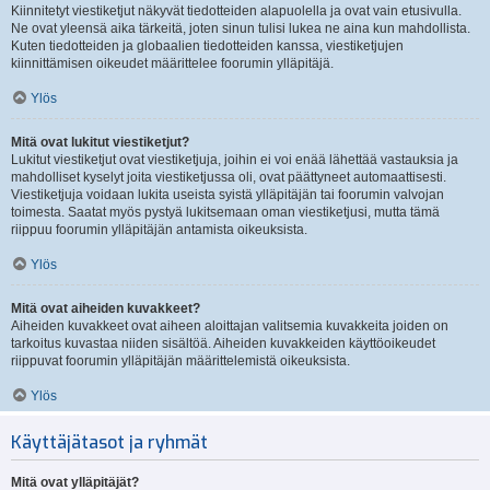
Kiinnitetyt viestiketjut näkyvät tiedotteiden alapuolella ja ovat vain etusivulla.
Ne ovat yleensä aika tärkeitä, joten sinun tulisi lukea ne aina kun mahdollista.
Kuten tiedotteiden ja globaalien tiedotteiden kanssa, viestiketjujen
kiinnittämisen oikeudet määrittelee foorumin ylläpitäjä.
Ylös
Mitä ovat lukitut viestiketjut?
Lukitut viestiketjut ovat viestiketjuja, joihin ei voi enää lähettää vastauksia ja
mahdolliset kyselyt joita viestiketjussa oli, ovat päättyneet automaattisesti.
Viestiketjuja voidaan lukita useista syistä ylläpitäjän tai foorumin valvojan
toimesta. Saatat myös pystyä lukitsemaan oman viestiketjusi, mutta tämä
riippuu foorumin ylläpitäjän antamista oikeuksista.
Ylös
Mitä ovat aiheiden kuvakkeet?
Aiheiden kuvakkeet ovat aiheen aloittajan valitsemia kuvakkeita joiden on
tarkoitus kuvastaa niiden sisältöä. Aiheiden kuvakkeiden käyttöoikeudet
riippuvat foorumin ylläpitäjän määrittelemistä oikeuksista.
Ylös
Käyttäjätasot ja ryhmät
Mitä ovat ylläpitäjät?