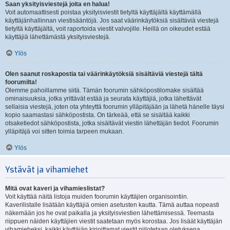
Saan yksityisviestejä joita en halua!
Voit automaattisesti poistaa yksityisviestit tietyltä käyttäjältä käyttämällä
käyttäjänhallinnan viestisääntöjä. Jos saat väärinkäytöksiä sisältäviä viestejä
tietyltä käyttäjältä, voit raportoida viestit valvojille. Heillä on oikeudet estää
käyttäjiä lähettämästä yksityisviestejä.
Ylös
Olen saanut roskapostia tai väärinkäytöksiä sisältäviä viestejä tältä
foorumilta!
Olemme pahoillamme siitä. Tämän foorumin sähköpostilomake sisältää
ominaisuuksia, jotka yrittävät estää ja seurata käyttäjiä, jotka lähettävät
sellaisia viestejä, joten ota yhteyttä foorumin ylläpitäjään ja lähetä hänelle täysi
kopio saamastasi sähköpostista. On tärkeää, että se sisältää kaikki
otsaketiedot sähköpostista, jotka sisältävät viestin lähettäjän tiedot. Foorumin
ylläpitäjä voi sitten toimia tarpeen mukaan.
Ylös
Ystävät ja vihamiehet
Mitä ovat kaveri ja vihamieslistat?
Voit käyttää näitä listoja muiden foorumin käyttäjien organisointiin.
Kaverilistalle lisätään käyttäjiä omien asetusten kautta. Tämä auttaa nopeasti
näkemään jos he ovat paikalla ja yksityisviestien lähettämisessä. Teemasta
riippuen näiden käyttäjien viestit saatetaan myös korostaa. Jos lisäät käyttäjän
vihamieheksi, kaikki käyttäjän kirjoittamat viestit piilotetaan oletuksena.