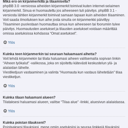
Mikä ero on kirjanmerkillä ja tilaamisella?
phpBB 3.0 -versiossa aiheiden kirjanmerkit toimivat kuten internet-selaimen
kirjanmerkit. Sinua ei huomautettu jos aiheeseen tuli päivitys. phpBB 3.1 -
versiosta lähtien kirjanmerkit toimivat samaan tapaan kuin aiheiden tilaaminen.
Voit saada ilmoituksen kun aihe josta sinulla on kirjanmerkki päivittyy.
Tilaaminen puolestaan huomauttaa sinua kun aiheeseen tai foorumiin tulee
päivitys. Huomautusten asetukset ja tilausten asetukset voidaan määrittää
omissa asetuksissa kohdassa “Omat asetukset”.
Ylös
Kuinka teen kirjanmerkin tai seuraan haluamaani aihetta?
Voit tehdä kirjanmekin tai tilata haluamasi aiheen valitsemalla sopivan linkin
“Aiheen työkalut” -valikossa, joka on sijoitettu kätevästi keskustelun ylä- ja
alalaidan lähelle.
Viestiketjuun vastaaminen ja valinta “Huomauta kun vastaus lähetetään” tilaa
viestiketjun.
Ylös
Kuinka tilaan haluamani alueen?
Tilataksesi haluamasi alueen, valitse “Tilaa alue” -linkki, aluesivun alalaidassa.
Ylös
Kuinka poistan tilaukseni?
Poistaaksesi tilauksiasi, mene omiin asetuksiisi ja seuraa linkkejä tilauksiisi.