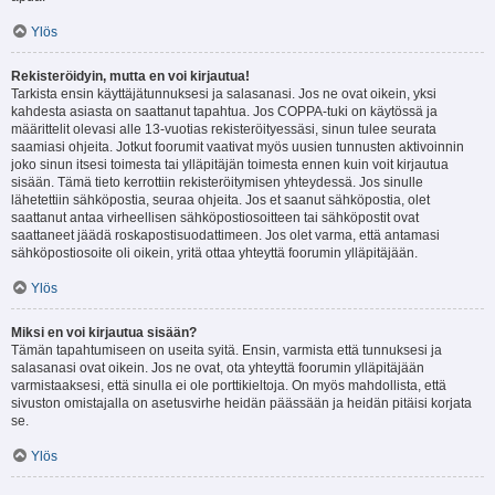
Ylös
Rekisteröidyin, mutta en voi kirjautua!
Tarkista ensin käyttäjätunnuksesi ja salasanasi. Jos ne ovat oikein, yksi
kahdesta asiasta on saattanut tapahtua. Jos COPPA-tuki on käytössä ja
määrittelit olevasi alle 13-vuotias rekisteröityessäsi, sinun tulee seurata
saamiasi ohjeita. Jotkut foorumit vaativat myös uusien tunnusten aktivoinnin
joko sinun itsesi toimesta tai ylläpitäjän toimesta ennen kuin voit kirjautua
sisään. Tämä tieto kerrottiin rekisteröitymisen yhteydessä. Jos sinulle
lähetettiin sähköpostia, seuraa ohjeita. Jos et saanut sähköpostia, olet
saattanut antaa virheellisen sähköpostiosoitteen tai sähköpostit ovat
saattaneet jäädä roskapostisuodattimeen. Jos olet varma, että antamasi
sähköpostiosoite oli oikein, yritä ottaa yhteyttä foorumin ylläpitäjään.
Ylös
Miksi en voi kirjautua sisään?
Tämän tapahtumiseen on useita syitä. Ensin, varmista että tunnuksesi ja
salasanasi ovat oikein. Jos ne ovat, ota yhteyttä foorumin ylläpitäjään
varmistaaksesi, että sinulla ei ole porttikieltoja. On myös mahdollista, että
sivuston omistajalla on asetusvirhe heidän päässään ja heidän pitäisi korjata
se.
Ylös