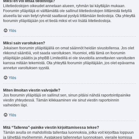
Miksi en voi liittää tiedostoja?
Liitetiedostojen oikeudet annetaan alueen, ryhmän tai käyttäjän mukaan.
Foorumin ylläpitäjä ei välttämättä ole sallinut liitetiedostojen liittämistä tietyllä
alueella tai vain tietyt ryhmät saattavat pystyä liittämään tiedostoja. Ota yhteyttä
foorumin ylläpitäjään jos et tiedä miksi et voi lisätä liitetiedostoja.
Ylös
Miksi sain varoituksen?
Jokaisen foorumin ylläpitäjällä on omat säännöt heidän sivustollensa. Jos olet
rikkonut sääntöä, voit saada varoituksen. Huomioi, että tämä on foorumin
ylläpitäjän päätös ja phpBB Limitedillä ei ole sivustolla annettavien varoitusten
kanssa mitään tekemistä. Ota yhteyttä foorumin ylläpitäjään, jos olet epävarma
annetun varoituksen syystä.
Ylös
Miten ilmoitan viestin valvojalle?
Jos foorumin ylläpitäjä on sallinut sen, sinun pitäisi nähdä raportointipainike
viestin yhteydessä. Tämän klikkaaminen vie sinut viestin raportoinnin
vaiheiden läpi.
Ylös
Mitä “Tallenna”-painike viestin kirjoittamisessa tekee?
Tämän avulla on mahdollista tallentaa luonnoksia, jotka voit kirjoittaa loppuun
ja lähettää myöhemmin. Avataksesi tallennetun luonnoksen, vieraile komissa