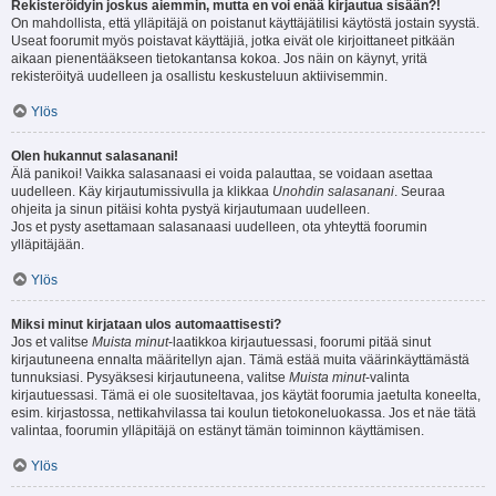
Rekisteröidyin joskus aiemmin, mutta en voi enää kirjautua sisään?!
On mahdollista, että ylläpitäjä on poistanut käyttäjätilisi käytöstä jostain syystä.
Useat foorumit myös poistavat käyttäjiä, jotka eivät ole kirjoittaneet pitkään
aikaan pienentääkseen tietokantansa kokoa. Jos näin on käynyt, yritä
rekisteröityä uudelleen ja osallistu keskusteluun aktiivisemmin.
Ylös
Olen hukannut salasanani!
Älä panikoi! Vaikka salasanaasi ei voida palauttaa, se voidaan asettaa
uudelleen. Käy kirjautumissivulla ja klikkaa
Unohdin salasanani
. Seuraa
ohjeita ja sinun pitäisi kohta pystyä kirjautumaan uudelleen.
Jos et pysty asettamaan salasanaasi uudelleen, ota yhteyttä foorumin
ylläpitäjään.
Ylös
Miksi minut kirjataan ulos automaattisesti?
Jos et valitse
Muista minut
-laatikkoa kirjautuessasi, foorumi pitää sinut
kirjautuneena ennalta määritellyn ajan. Tämä estää muita väärinkäyttämästä
tunnuksiasi. Pysyäksesi kirjautuneena, valitse
Muista minut
-valinta
kirjautuessasi. Tämä ei ole suositeltavaa, jos käytät foorumia jaetulta koneelta,
esim. kirjastossa, nettikahvilassa tai koulun tietokoneluokassa. Jos et näe tätä
valintaa, foorumin ylläpitäjä on estänyt tämän toiminnon käyttämisen.
Ylös