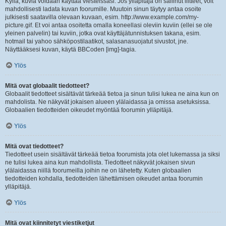
Kyllä, kuvia voidaan käyttää viesteissäsi. Jos ylläpitäjä on sallinut liitteet, voit
mahdollisesti ladata kuvan foorumille. Muutoin sinun täytyy antaa osoite
julkisesti saatavilla olevaan kuvaan, esim. http://www.example.com/my-
picture.gif. Et voi antaa osoitetta omalla koneellasi oleviin kuviin (ellei se ole
yleinen palvelin) tai kuviin, jotka ovat käyttäjätunnistuksen takana, esim.
hotmail tai yahoo sähköpostilaatikot, salasanasuojatut sivustot, jne.
Näyttääksesi kuvan, käytä BBCoden [img]-tagia.
Ylös
Mitä ovat globaalit tiedotteet?
Globaalit tiedotteet sisältävät tärkeää tietoa ja sinun tulisi lukea ne aina kun on
mahdolista. Ne näkyvät jokaisen alueen ylälaidassa ja omissa asetuksissa.
Globaalien tiedotteiden oikeudet myöntää foorumin ylläpitäjä.
Ylös
Mitä ovat tiedotteet?
Tiedotteet usein sisältävät tärkeää tietoa foorumista jota olet lukemassa ja siksi
ne tulisi lukea aina kun mahdollista. Tiedotteet näkyvät jokaisen sivun
ylälaidassa niillä foorumeilla joihin ne on lähetetty. Kuten globaalien
tiedotteiden kohdalla, tiedotteiden lähettämisen oikeudet antaa foorumin
ylläpitäjä.
Ylös
Mitä ovat kiinnitetyt viestiketjut