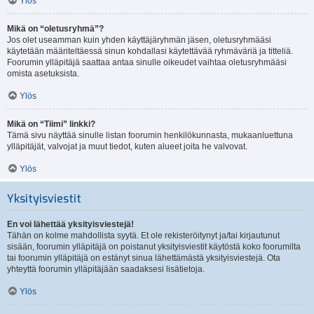
Ylös
Mikä on “oletusryhmä”?
Jos olet useamman kuin yhden käyttäjäryhmän jäsen, oletusryhmääsi
käytetään määriteltäessä sinun kohdallasi käytettävää ryhmäväriä ja titteliä.
Foorumin ylläpitäjä saattaa antaa sinulle oikeudet vaihtaa oletusryhmääsi
omista asetuksista.
Ylös
Mikä on “Tiimi” linkki?
Tämä sivu näyttää sinulle listan foorumin henkilökunnasta, mukaanluettuna
ylläpitäjät, valvojat ja muut tiedot, kuten alueet joita he valvovat.
Ylös
Yksityisviestit
En voi lähettää yksityisviestejä!
Tähän on kolme mahdollista syytä. Et ole rekisteröitynyt ja/tai kirjautunut
sisään, foorumin ylläpitäjä on poistanut yksityisviestit käytöstä koko foorumilta
tai foorumin ylläpitäjä on estänyt sinua lähettämästä yksityisviestejä. Ota
yhteyttä foorumin ylläpitäjään saadaksesi lisätietoja.
Ylös