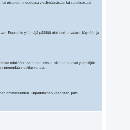
en tai pisteiden muodossa viestimäärästäsi tai statuksestasi
 kuvan. Foorumin ylläpitäjä päättää otetaanko avataret käyttöön ja
i vaihtaa minkään arvonimen tekstiä, sillä nämä ovat ylläpitäjän
sti pienentää viestilaskuriasi.
 tämän ominaisuuden. Kirjautuminen vaaditaan, jotta