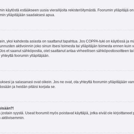
nin käytöstä estääkseen uusia vierailijoita rekisteröitymästä. Foorumin ylläpitäjä on v
umin ylläpitäjään saadaksesi apua.
ein, yksi kahdesta asiasta on saattanut tapahtua. Jos COPPA-tuki on käytössä ja määri
nnusten aktivoinnin joko sinun itsesi toimesta tai ylläpitäjän toimesta ennen kuin vo
. Jos et saanut sähköpostia, olet saattanut antaa virheellisen sähköpostiosoitteen t
 yhteyttä foorumin ylläpitäjään.
sesi ja salasanasi ovat oikein. Jos ne ovat, ota yhteyttä foorumin ylläpitäjään varmi
ssään ja heidän pitäisi korjata se.
sisään?!
stä jostain syystä. Useat foorumit myös poistavat käyttäjiä, jotka eivät ole kirjoitta
n aktiivisemmin.