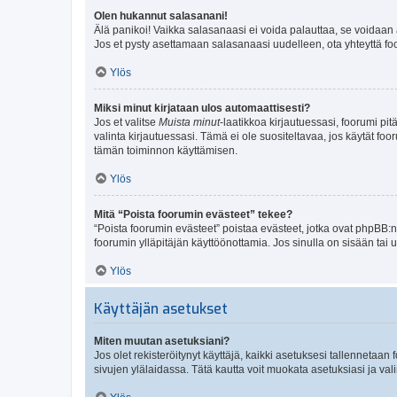
Olen hukannut salasanani!
Älä panikoi! Vaikka salasanaasi ei voida palauttaa, se voidaan 
Jos et pysty asettamaan salasanaasi uudelleen, ota yhteyttä foo
Ylös
Miksi minut kirjataan ulos automaattisesti?
Jos et valitse
Muista minut
-laatikkoa kirjautuessasi, foorumi pi
valinta kirjautuessasi. Tämä ei ole suositeltavaa, jos käytät foo
tämän toiminnon käyttämisen.
Ylös
Mitä “Poista foorumin evästeet” tekee?
“Poista foorumin evästeet” poistaa evästeet, jotka ovat phpBB:n 
foorumin ylläpitäjän käyttöönottamia. Jos sinulla on sisään ta
Ylös
Käyttäjän asetukset
Miten muutan asetuksiani?
Jos olet rekisteröitynyt käyttäjä, kaikki asetuksesi tallennetaa
sivujen ylälaidassa. Tätä kautta voit muokata asetuksiasi ja vali