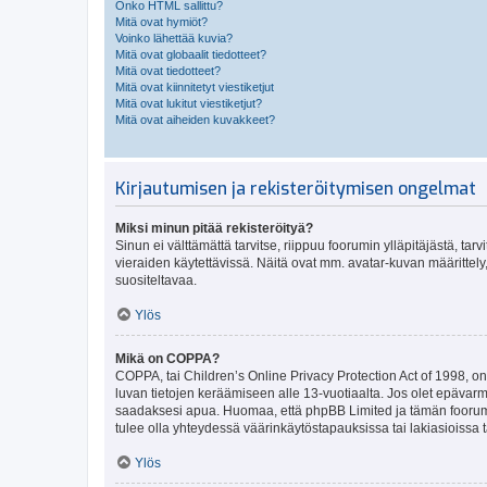
Onko HTML sallittu?
Mitä ovat hymiöt?
Voinko lähettää kuvia?
Mitä ovat globaalit tiedotteet?
Mitä ovat tiedotteet?
Mitä ovat kiinnitetyt viestiketjut
Mitä ovat lukitut viestiketjut?
Mitä ovat aiheiden kuvakkeet?
Kirjautumisen ja rekisteröitymisen ongelmat
Miksi minun pitää rekisteröityä?
Sinun ei välttämättä tarvitse, riippuu foorumin ylläpitäjästä, tar
vieraiden käytettävissä. Näitä ovat mm. avatar-kuvan määrittely,
suositeltavaa.
Ylös
Mikä on COPPA?
COPPA, tai Children’s Online Privacy Protection Act of 1998, on y
luvan tietojen keräämiseen alle 13-vuotiaalta. Jos olet epävarm
saadaksesi apua. Huomaa, että phpBB Limited ja tämän foorumin
tulee olla yhteydessä väärinkäytöstapauksissa tai lakiasioissa t
Ylös