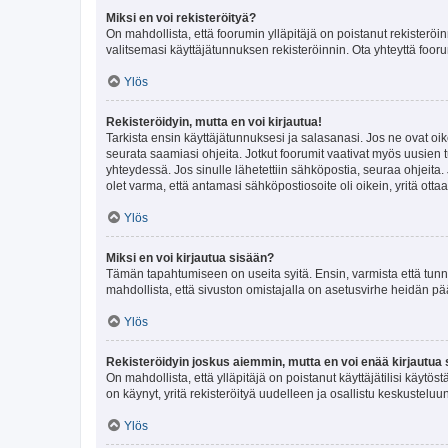
Miksi en voi rekisteröityä?
On mahdollista, että foorumin ylläpitäjä on poistanut rekisteröin
valitsemasi käyttäjätunnuksen rekisteröinnin. Ota yhteyttä foor
Ylös
Rekisteröidyin, mutta en voi kirjautua!
Tarkista ensin käyttäjätunnuksesi ja salasanasi. Jos ne ovat oik
seurata saamiasi ohjeita. Jotkut foorumit vaativat myös uusien tu
yhteydessä. Jos sinulle lähetettiin sähköpostia, seuraa ohjeita
olet varma, että antamasi sähköpostiosoite oli oikein, yritä ottaa
Ylös
Miksi en voi kirjautua sisään?
Tämän tapahtumiseen on useita syitä. Ensin, varmista että tunnuk
mahdollista, että sivuston omistajalla on asetusvirhe heidän pää
Ylös
Rekisteröidyin joskus aiemmin, mutta en voi enää kirjautua 
On mahdollista, että ylläpitäjä on poistanut käyttäjätilisi käytö
on käynyt, yritä rekisteröityä uudelleen ja osallistu keskusteluu
Ylös