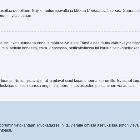
asettaa uudelleen. Käy kirjautumissivulla ja klikkaa
Unohdin salasanani
. Seuraa oh
rumin ylläpitäjään.
tää sinut kirjautuneena ennalta määritellyn ajan. Tämä estää muita väärinkäyttämäs
rumia jaetulta koneelta, esim. kirjastossa, nettikahvilassa tai koulun tietokoneluokas
luomia. Ne tunnistavat sinut ja pitävät sinut kirjautuneena foorumille. Evästeet tarj
i uloskirjautumisen kanssa ongelmia, foorumin evästeiden poistaminen voi auttaa.
n foorumin tietokantaan. Muokataksesi niitä, vieraile omissa asetuksissa, johon vievä
ntojasi.