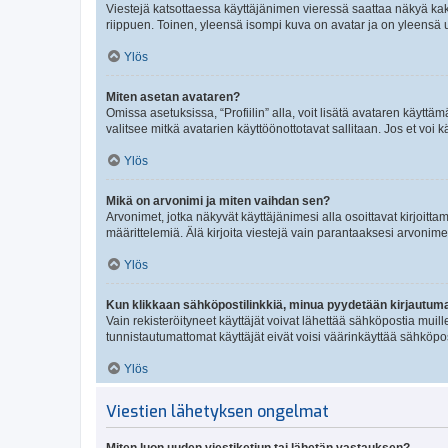
Viestejä katsottaessa käyttäjänimen vieressä saattaa näkyä kaksi
riippuen. Toinen, yleensä isompi kuva on avatar ja on yleensä un
Ylös
Miten asetan avataren?
Omissa asetuksissa, “Profiilin” alla, voit lisätä avataren käyttä
valitsee mitkä avatarien käyttöönottotavat sallitaan. Jos et voi k
Ylös
Mikä on arvonimi ja miten vaihdan sen?
Arvonimet, jotka näkyvät käyttäjänimesi alla osoittavat kirjoittam
määrittelemiä. Älä kirjoita viestejä vain parantaaksesi arvonimeäs
Ylös
Kun klikkaan sähköpostilinkkiä, minua pyydetään kirjautum
Vain rekisteröityneet käyttäjät voivat lähettää sähköpostia muil
tunnistautumattomat käyttäjät eivät voisi väärinkäyttää sähköpo
Ylös
Viestien lähetyksen ongelmat
Miten luon uuden viestiketjun tai lähetän vastauksen?