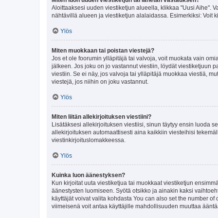
Aloittaaksesi uuden viestiketjun alueella, klikkaa "Uusi Aihe". Va
nähtävillä alueen ja viestiketjun alalaidassa. Esimerkiksi: Voit kir
Ylös
Miten muokkaan tai poistan viestejä?
Jos et ole foorumin ylläpitäjä tai valvoja, voit muokata vain om
jälkeen. Jos joku on jo vastannut viestiin, löydät viestiketjuu
viestiin. Se ei näy, jos valvoja tai ylläpitäjä muokkaa viestiä,
viestejä, jos niihin on joku vastannut.
Ylös
Miten liitän allekirjoituksen viestiini?
Lisätäksesi allekirjoituksen viestiisi, sinun täytyy ensin luoda s
allekirjoituksen automaattisesti aina kaikkiin viesteihisi tekemäl
viestinkirjoituslomakkeessa.
Ylös
Kuinka luon äänestyksen?
Kun kirjoitat uuta viestiketjua tai muokkaat viestiketjun ensimmäi
äänestysten luomiseen. Syötä otsikko ja ainakin kaksi vaihtoehto
käyttäjät voivat valita kohdasta You can also set the number of
viimeisenä voit antaa käyttäjille mahdollisuuden muuttaa ääntä