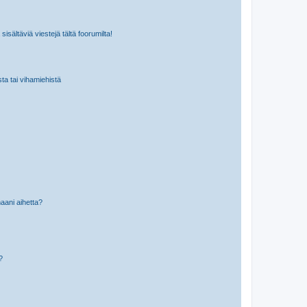
isältäviä viestejä tältä foorumilta!
sta tai vihamiehistä
aani aihetta?
a?