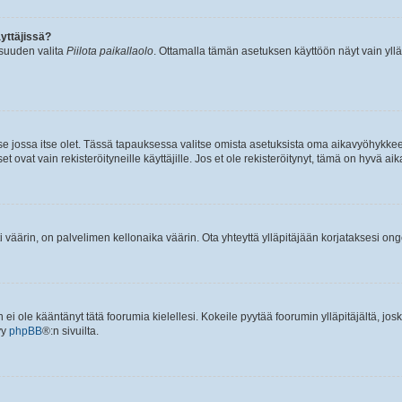
yttäjissä?
isuuden valita
Piilota paikallaolo
. Ottamalla tämän asetuksen käyttöön näyt vain ylläpit
 se jossa itse olet. Tässä tapauksessa valitse omista asetuksista oma aikavyöhykke
vat vain rekisteröityneille käyttäjille. Jos et ole rekisteröitynyt, tämä on hyvä aik
i väärin, on palvelimen kellonaika väärin. Ota yhteyttä ylläpitäjään korjataksesi on
an ei ole kääntänyt tätä foorumia kielellesi. Kokeile pyytää foorumin ylläpitäjältä, jos
yy
phpBB
®:n sivuilta.