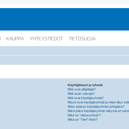
I
KAUPPA
YHTEYSTIEDOT
TIETOSUOJA
Käyttäjätasot ja ryhmät
Mitä ovat ylläpitäjät?
Mitä ovatr valvojat?
Mitä ovat käyttäjäryhmät?
Missä ovat käyttäjäryhmät ja miten liityn sel
Miten pääsen käyttäjäryhmän johtajaksi?
Miksi jotkut käyttäjäryhmät näkyvät eri värei
Mikä on “oletusryhmä”?
Mikä on “Tiimi” linkki?