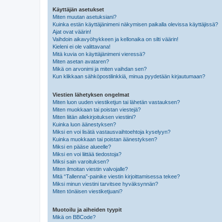
Käyttäjän asetukset
Miten muutan asetuksiani?
Kuinka estän käyttäjänimeni näkymisen paikalla olevissa käyttäjissä?
Ajat ovat väärin!
Vaihdoin aikavyöhykkeen ja kellonaika on silti väärin!
Kieleni ei ole valittavana!
Mitä kuvia on käyttäjänimeni vieressä?
Miten asetan avataren?
Mikä on arvonimi ja miten vaihdan sen?
Kun klikkaan sähköpostilinkkiä, minua pyydetään kirjautumaan?
Viestien lähetyksen ongelmat
Miten luon uuden viestiketjun tai lähetän vastauksen?
Miten muokkaan tai poistan viestejä?
Miten liitän allekirjoituksen viestiini?
Kuinka luon äänestyksen?
Miksi en voi lisätä vastausvaihtoehtoja kyselyyn?
Kuinka muokkaan tai poistan äänestyksen?
Miksi en pääse alueelle?
Miksi en voi liittää tiedostoja?
Miksi sain varoituksen?
Miten ilmoitan viestin valvojalle?
Mitä “Tallenna”-painike viestin kirjoittamisessa tekee?
Miksi minun viestini tarvitsee hyväksynnän?
Miten tönäisen viestiketjuani?
Muotoilu ja aiheiden tyypit
Mikä on BBCode?