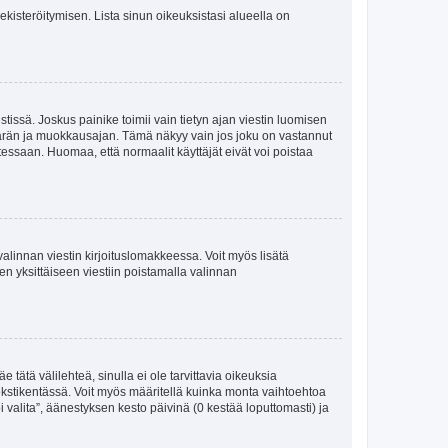
 rekisteröitymisen. Lista sinun oikeuksistasi alueella on
tissä. Joskus painike toimii vain tietyn ajan viestin luomisen
umäärän ja muokkausajan. Tämä näkyy vain jos joku on vastannut
tessaan. Huomaa, että normaalit käyttäjät eivät voi poistaa
valinnan viestin kirjoituslomakkeessa. Voit myös lisätä
isen yksittäiseen viestiin poistamalla valinnan
 tätä välilehteä, sinulla ei ole tarvittavia oikeuksia
 tekstikentässä. Voit myös määritellä kuinka monta vaihtoehtoa
 valita”, äänestyksen kesto päivinä (0 kestää loputtomasti) ja