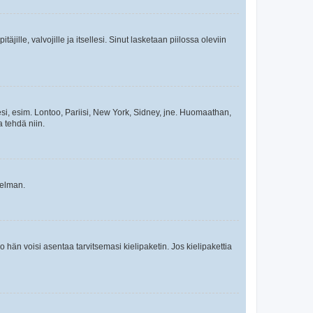
äjille, valvojille ja itsellesi. Sinut lasketaan piilossa oleviin
esi, esim. Lontoo, Pariisi, New York, Sidney, jne. Huomaathan,
a tehdä niin.
gelman.
ko hän voisi asentaa tarvitsemasi kielipaketin. Jos kielipakettia