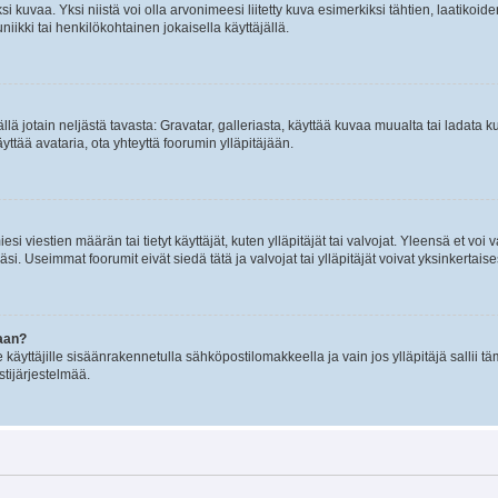
 kuvaa. Yksi niistä voi olla arvonimeesi liitetty kuva esimerkiksi tähtien, laatikoid
iikki tai henkilökohtainen jokaisella käyttäjällä.
mällä jotain neljästä tavasta: Gravatar, galleriasta, käyttää kuvaa muualta tai ladata
äyttää avataria, ota yhteyttä foorumin ylläpitäjään.
iesi viestien määrän tai tietyt käyttäjät, kuten ylläpitäjät tai valvojat. Yleensä et vo
i. Useimmat foorumit eivät siedä tätä ja valvojat tai ylläpitäjät voivat yksinkertaise
aan?
le käyttäjille sisäänrakennetulla sähköpostilomakkeella ja vain jos ylläpitäjä sallii
stijärjestelmää.