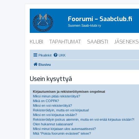
Foorumi – Saabclub.fi
Suomen Saab-klubi ry
KLUBI
TAPAHTUMAT
SAABISTI
JÄSENEKS
Pikalinkit
UKK
Etusivu
Usein kysyttyä
Kirjautumisen ja rekisteröitymisen ongelmat
Miksi minun pitää rekisteröityä?
Mikä on COPPA?
Miksi en voi rekisteröityä?
Rekisteröidyin, mutta en voi kirjautua!
Miksi en voi kirjautua sisään?
Rekisteröidyin joskus aiemmin, mutta en voi enää kirjautua sisään?!
Olen hukannut salasanani!
Miksi minut kirjataan ulos automaattisesti?
Mitä “Poista foorumin evästeet” tekee?