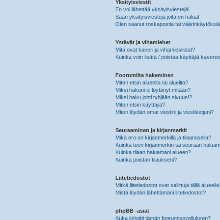
Yksityisviestit
En voi lähettää yksityisviestejä!
Saan yksityisviestejä joita en halua!
Olen saanut roskapostia tai väärinkäytöksiä s
Ystävät ja vihamiehet
Mitä ovat kaveri ja vihamieslistat?
Kuinka voin lisätä / poistaa käyttäjiä kaverei
Foorumilta hakeminen
Miten etsin alueelta tai alueilta?
Miksi hakuni ei löytänyt mitään?
Miksi haku johti tyhjään sivuun!?
Miten etsin käyttäjiä?
Miten löydän omat viestini ja viestiketjuni?
Seuraaminen ja kirjanmerkit
Mikä ero on kirjanmerkillä ja tilaamisella?
Kuinka teen kirjanmerkin tai seuraan haluam
Kuinka tilaan haluamani alueen?
Kuinka poistan tilaukseni?
Liitetiedostot
Mitkä liitetiedostot ovat sallittuja tällä alueell
Mistä löydän lähettämäni liitetiedostot?
phpBB -asiat
Kuka kirjoitti tämän foorumisovelluksen?