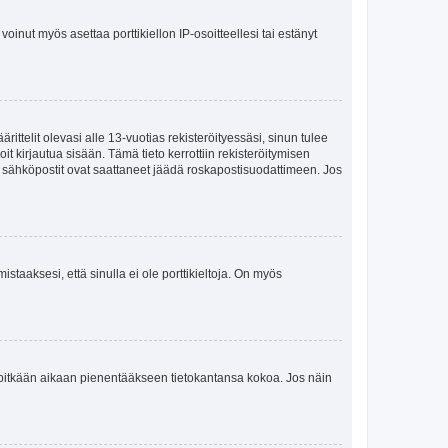
oinut myös asettaa porttikiellon IP-osoitteellesi tai estänyt
ttelit olevasi alle 13-vuotias rekisteröityessäsi, sinun tulee
it kirjautua sisään. Tämä tieto kerrottiin rekisteröitymisen
ai sähköpostit ovat saattaneet jäädä roskapostisuodattimeen. Jos
staaksesi, että sinulla ei ole porttikieltoja. On myös
neet pitkään aikaan pienentääkseen tietokantansa kokoa. Jos näin