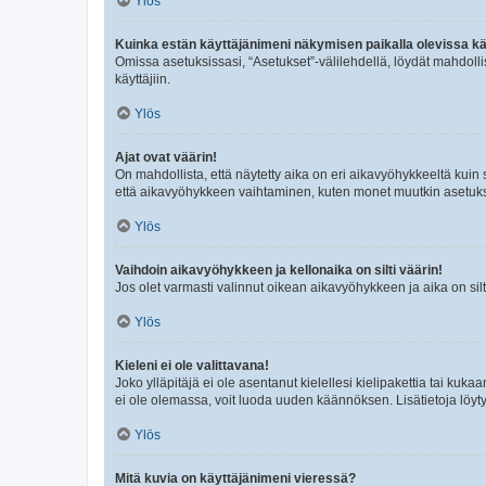
Ylös
Kuinka estän käyttäjänimeni näkymisen paikalla olevissa kä
Omissa asetuksissasi, “Asetukset”-välilehdellä, löydät mahdoll
käyttäjiin.
Ylös
Ajat ovat väärin!
On mahdollista, että näytetty aika on eri aikavyöhykkeeltä kuin
että aikavyöhykkeen vaihtaminen, kuten monet muutkin asetukset o
Ylös
Vaihdoin aikavyöhykkeen ja kellonaika on silti väärin!
Jos olet varmasti valinnut oikean aikavyöhykkeen ja aika on silt
Ylös
Kieleni ei ole valittavana!
Joko ylläpitäjä ei ole asentanut kielellesi kielipakettia tai kuka
ei ole olemassa, voit luoda uuden käännöksen. Lisätietoja löyt
Ylös
Mitä kuvia on käyttäjänimeni vieressä?