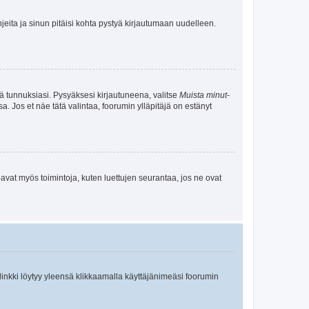
jeita ja sinun pitäisi kohta pystyä kirjautumaan uudelleen.
tä tunnuksiasi. Pysyäksesi kirjautuneena, valitse
Muista minut
-
sa. Jos et näe tätä valintaa, foorumin ylläpitäjä on estänyt
oavat myös toimintoja, kuten luettujen seurantaa, jos ne ovat
 linkki löytyy yleensä klikkaamalla käyttäjänimeäsi foorumin