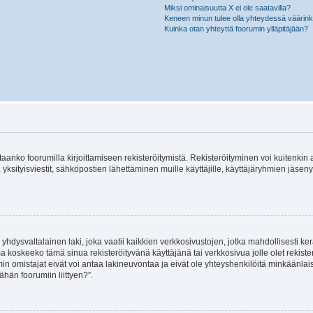
Miksi ominaisuutta X ei ole saatavilla?
Keneen minun tulee olla yhteydessä väärinkäy
Kuinka otan yhteyttä foorumin ylläpitäjään?
vitaanko foorumilla kirjoittamiseen rekisteröitymistä. Rekisteröityminen voi kuitenkin
 yksityisviestit, sähköpostien lähettäminen muille käyttäjille, käyttäjäryhmien jäs
hdysvaltalainen laki, joka vaatii kaikkien verkkosivustojen, jotka mahdollisesti kerää
a koskeeko tämä sinua rekisteröityvänä käyttäjänä tai verkkosivua jolle olet rekis
 omistajat eivät voi antaa lakineuvontaa ja eivät ole yhteyshenkilöitä minkäänla
ähän foorumiin liittyen?”.