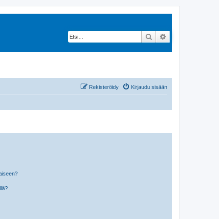
Etsi
Tarkennettu hak
Rekisteröidy
Kirjaudu sisään
laiseen?
llä?