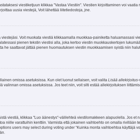
stataksesi viestiketjuun klikkaa "Vastaa Viestiin". Viestien kirjoittaminen voi vaatia
joittaa uusia viestejä, Voit lähettää liitetiedostoja, jne.
ia viestejäsi. Voit muokata viestiä klikkaamalla muokkaa-painiketta haluamassasi vies
n palatessasi pienen tekstin viestisi alla, joka kertoo viestin muokkauskertojen luk
 mutta he saattavat jättää pienen huomautuksen viestin muokkaamisen syistä niin halu
ellainen omissa asetuksissa. Kun olet luonut sellaisen, voit valita
Lisää allekirjoitus
-
lä valinnan omissa asetuksissa. Jos teet niin, voit silti estää allekirjoituksen liittäm
stä viestiä, klikkaa "Luo äänestys"-välilehteä viestilomakkeen alapuolella. Jos et näe
a niille varattuihin kenttiin. Varmista että jokainen vaihtoehto on omalla rivillään
 options users may select during voting under “Kuinka monta vaihtoehtoa käyttäjä voi
än.