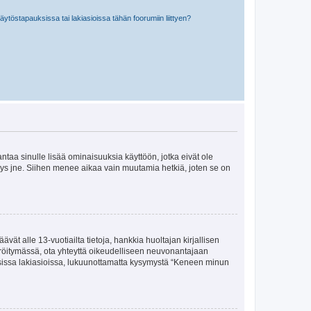
töstapauksissa tai lakiasioissa tähän foorumiin liittyen?
 antaa sinulle lisää ominaisuuksia käyttöön, jotka eivät ole
enyys jne. Siihen menee aikaa vain muutamia hetkiä, joten se on
vät alle 13-vuotiailta tietoja, hankkia huoltajan kirjallisen
teröitymässä, ota yhteyttä oikeudelliseen neuvonantajaan
isissa lakiasioissa, lukuunottamatta kysymystä “Keneen minun