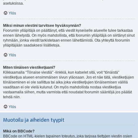
asetuksissa.
Ylös
Miksi minun viestini tarvitsee hyväksynnän?
Foorumin ylläpitäjä on päättänyt, että viestit kyseiselle alueelle tulee tarkastaa
ennen lähetystä. On myös mahdollista, että foorumin ylläpitäjä on siirtänyt sinut
ryhmään, jonka viestit tarkistetaan ennen lähettämistä. Ota yhteyttä foorumin
ylläpitäjään saadaksesi lisätietoja.
Ylös
Miten tönäisen viestiketjuani?
Klikkaamalla “Tönaise viestiä” -linkkiä, kun katselet sitä, voit “tönäistä”
viestiketjua alueen ensimmäisen sivun yläosaan. Jos et näe tätä, viestiketjujen
tönäiseminen ei ole sallittua tai aika joka viestiketjujen tönäisemisen välillä
vaaditaan ei ole vielä kulunut. On myös mahdollista nostaa viestiketjua
vastaamalla siihen, mutta varmista että noudatat foorumin sääntöjä jos päätät
tehdä niin.
Ylös
Muotoilu ja aiheiden tyypit
Mikä on BBCode?
BBCode on HTML-kielen tapainen toteutus, joka tarjoaa tiettyjen viestin osien