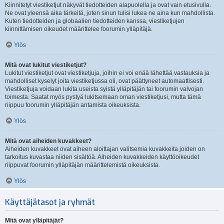
Kiinnitetyt viestiketjut näkyvät tiedotteiden alapuolella ja ovat vain etusivulla.
Ne ovat yleensä aika tärkeitä, joten sinun tulisi lukea ne aina kun mahdollista.
Kuten tiedotteiden ja globaalien tiedotteiden kanssa, viestiketjujen
kiinnittämisen oikeudet määrittelee foorumin ylläpitäjä.
Ylös
Mitä ovat lukitut viestiketjut?
Lukitut viestiketjut ovat viestiketjuja, joihin ei voi enää lähettää vastauksia ja
mahdolliset kyselyt joita viestiketjussa oli, ovat päättyneet automaattisesti.
Viestiketjuja voidaan lukita useista syistä ylläpitäjän tai foorumin valvojan
toimesta. Saatat myös pystyä lukitsemaan oman viestiketjusi, mutta tämä
riippuu foorumin ylläpitäjän antamista oikeuksista.
Ylös
Mitä ovat aiheiden kuvakkeet?
Aiheiden kuvakkeet ovat aiheen aloittajan valitsemia kuvakkeita joiden on
tarkoitus kuvastaa niiden sisältöä. Aiheiden kuvakkeiden käyttöoikeudet
riippuvat foorumin ylläpitäjän määrittelemistä oikeuksista.
Ylös
Käyttäjätasot ja ryhmät
Mitä ovat ylläpitäjät?