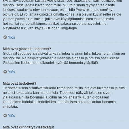
Kyllä, kuvia voidaan käyttää viesteissäsi. Jos ylläpitäjä on sallinut liitteet, voit
mahdollisesti ladata kuvan foorumille. Muutoin sinun täytyy antaa osoite
julkisesti saatavilla olevaan kuvaan, esim. http://www.example.com/my-
picture.gif. Et voi antaa osoitetta omalla koneellasi oleviin kuviin (ellei se ole
yleinen palvelin) tai kuviin, jotka ovat käyttäjätunnistuksen takana, esim.
hotmail tai yahoo sähköpostilaatikot, salasanasuojatut sivustot, jne.
Näyttääksesi kuvan, käytä BBCoden [img]-tagia.
Ylös
Mitä ovat globaalit tiedotteet?
Globaalit tiedotteet sisältävät tärkeää tietoa ja sinun tulisi lukea ne aina kun on
mahdolista. Ne näkyvät jokaisen alueen ylälaidassa ja omissa asetuksissa.
Globaalien tiedotteiden oikeudet myöntää foorumin ylläpitäjä.
Ylös
Mitä ovat tiedotteet?
Tiedotteet usein sisältävät tärkeää tietoa foorumista jota olet lukemassa ja siksi
ne tulisi lukea aina kun mahdollista. Tiedotteet näkyvät jokaisen sivun
ylälaidassa niillä foorumeilla joihin ne on lähetetty. Kuten globaalien
tiedotteiden kohdalla, tiedotteiden lähettämisen oikeudet antaa foorumin
ylläpitäjä.
Ylös
Mitä ovat kiinnitetyt viestiketjut