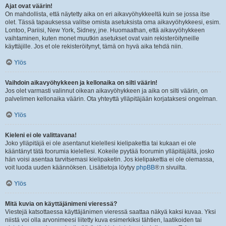
Ajat ovat väärin!
On mahdollista, että näytetty aika on eri aikavyöhykkeeltä kuin se jossa itse
olet. Tässä tapauksessa valitse omista asetuksista oma aikavyöhykkeesi, esim.
Lontoo, Pariisi, New York, Sidney, jne. Huomaathan, että aikavyöhykkeen
vaihtaminen, kuten monet muutkin asetukset ovat vain rekisteröityneille
käyttäjille. Jos et ole rekisteröitynyt, tämä on hyvä aika tehdä niin.
Ylös
Vaihdoin aikavyöhykkeen ja kellonaika on silti väärin!
Jos olet varmasti valinnut oikean aikavyöhykkeen ja aika on silti väärin, on
palvelimen kellonaika väärin. Ota yhteyttä ylläpitäjään korjataksesi ongelman.
Ylös
Kieleni ei ole valittavana!
Joko ylläpitäjä ei ole asentanut kielellesi kielipakettia tai kukaan ei ole
kääntänyt tätä foorumia kielellesi. Kokeile pyytää foorumin ylläpitäjältä, josko
hän voisi asentaa tarvitsemasi kielipaketin. Jos kielipakettia ei ole olemassa,
voit luoda uuden käännöksen. Lisätietoja löytyy
phpBB
®:n sivuilta.
Ylös
Mitä kuvia on käyttäjänimeni vieressä?
Viestejä katsottaessa käyttäjänimen vieressä saattaa näkyä kaksi kuvaa. Yksi
niistä voi olla arvonimeesi liitetty kuva esimerkiksi tähtien, laatikoiden tai