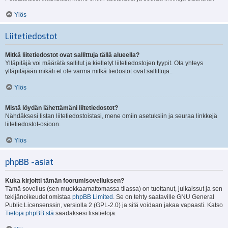
Ylös
Liitetiedostot
Mitkä liitetiedostot ovat sallittuja tällä alueella?
Ylläpitäjä voi määrätä sallitut ja kielletyt liitetiedostojen tyypit. Ota yhteys
ylläpitäjään mikäli et ole varma mitkä tiedostot ovat sallittuja..
Ylös
Mistä löydän lähettämäni liitetiedostot?
Nähdäksesi listan liitetiedostoistasi, mene omiin asetuksiin ja seuraa linkkejä
liitetiedostot-osioon.
Ylös
phpBB -asiat
Kuka kirjoitti tämän foorumisovelluksen?
Tämä sovellus (sen muokkaamattomassa tilassa) on tuottanut, julkaissut ja sen
tekijänoikeudet omistaa
phpBB Limited
. Se on tehty saataville GNU General
Public Licensenssin, versiolla 2 (GPL-2.0) ja sitä voidaan jakaa vapaasti. Katso
Tietoja phpBB:stä
saadaksesi lisätietoja.