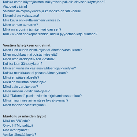
Kuinka estän käyttäjänimeni näkymisen paikalla olevissa käyttäjissä?
Ajat ovat väärin!
Vaihdoin aikavyöhykkeen ja kellonaika on silti väärin!
Kieleni ei ole valittavana!
Mitä kuvia on käyttäjänimeni vieressä?
Miten asetan avataren?
Mikä on arvonimi ja miten vaihdan sen?
Kun klikkaan sähköpostilinkkiä, minua pyydetään kirjautumaan?
Viestien lähetyksen ongelmat
Miten luon uuden viestiketjun tai lähetän vastauksen?
Miten muokkaan tai poistan viestejä?
Miten liitän allekirjoituksen viestiini?
Kuinka luon äänestyksen?
Miksi en voi lisätä vastausvaihtoehtoja kyselyyn?
Kuinka muokkaan tai poistan äänestyksen?
Miksi en pääse alueelle?
Miksi en voi liittää tiedostoja?
Miksi sain varoituksen?
Miten ilmoitan viestin valvojalle?
Mitä “Tallenna”-painike viestin kirjoittamisessa tekee?
Miksi minun viestini tarvitsee hyväksynnän?
Miten tönäisen viestiketjuani?
Muotoilu ja aiheiden tyypit
Mikä on BBCode?
Onko HTML sallittu?
Mitä ovat hymiöt?
Voinko lähettää kuvia?