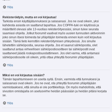
Ylös
Rekisteröidyin, mutta en voi kirjautua!
Tarkista ensin käyttäjätunnuksesi ja salasanasi. Jos ne ovat oikein, yksi
kahdesta asiasta on saattanut tapahtua. Jos COPPA-tuki on käytössä ja
määrittelit olevasi alle 13-vuotias rekisteröityessäsi, sinun tulee seurata
saamiasi ohjeita. Jotkut foorumit vaativat myös uusien tunnusten aktivoinnin
joko sinun itsesi toimesta tai ylläpitäjän toimesta ennen kuin voit kirjautua
sisään. Tämä tieto kerrottiin rekisteröitymisen yhteydessä. Jos sinulle
lähetettiin sähköpostia, seuraa ohjeita. Jos et saanut sähköpostia, olet
saattanut antaa virheellisen sähköpostiosoitteen tai sähköpostit ovat
saattaneet jäädä roskapostisuodattimeen. Jos olet varma, että antamasi
sähköpostiosoite oli oikein, yritä ottaa yhteyttä foorumin ylläpitäjään.
Ylös
Miksi en voi kirjautua sisään?
Tämän tapahtumiseen on useita syitä. Ensin, varmista että tunnuksesi ja
salasanasi ovat oikein. Jos ne ovat, ota yhteyttä foorumin ylläpitäjään
varmistaaksesi, että sinulla ei ole porttikieltoja. On myös mahdollista, että
sivuston omistajalla on asetusvirhe heidän päässään ja heidän pitäisi korjata
se.
Ylös