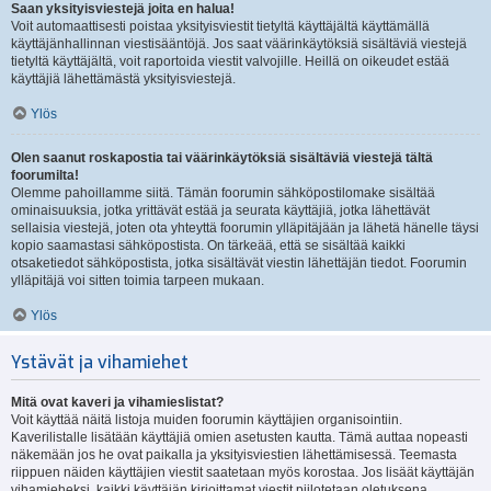
Saan yksityisviestejä joita en halua!
Voit automaattisesti poistaa yksityisviestit tietyltä käyttäjältä käyttämällä
käyttäjänhallinnan viestisääntöjä. Jos saat väärinkäytöksiä sisältäviä viestejä
tietyltä käyttäjältä, voit raportoida viestit valvojille. Heillä on oikeudet estää
käyttäjiä lähettämästä yksityisviestejä.
Ylös
Olen saanut roskapostia tai väärinkäytöksiä sisältäviä viestejä tältä
foorumilta!
Olemme pahoillamme siitä. Tämän foorumin sähköpostilomake sisältää
ominaisuuksia, jotka yrittävät estää ja seurata käyttäjiä, jotka lähettävät
sellaisia viestejä, joten ota yhteyttä foorumin ylläpitäjään ja lähetä hänelle täysi
kopio saamastasi sähköpostista. On tärkeää, että se sisältää kaikki
otsaketiedot sähköpostista, jotka sisältävät viestin lähettäjän tiedot. Foorumin
ylläpitäjä voi sitten toimia tarpeen mukaan.
Ylös
Ystävät ja vihamiehet
Mitä ovat kaveri ja vihamieslistat?
Voit käyttää näitä listoja muiden foorumin käyttäjien organisointiin.
Kaverilistalle lisätään käyttäjiä omien asetusten kautta. Tämä auttaa nopeasti
näkemään jos he ovat paikalla ja yksityisviestien lähettämisessä. Teemasta
riippuen näiden käyttäjien viestit saatetaan myös korostaa. Jos lisäät käyttäjän
vihamieheksi, kaikki käyttäjän kirjoittamat viestit piilotetaan oletuksena.