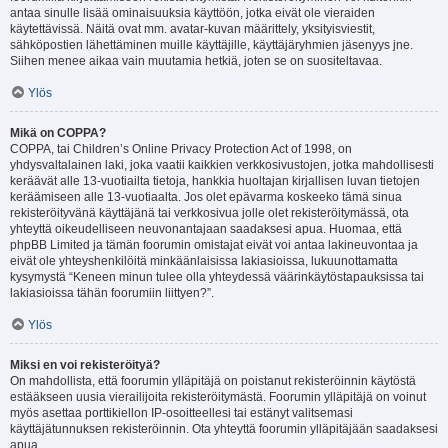
antaa sinulle lisää ominaisuuksia käyttöön, jotka eivät ole vieraiden
käytettävissä. Näitä ovat mm. avatar-kuvan määrittely, yksityisviestit,
sähköpostien lähettäminen muille käyttäjille, käyttäjäryhmien jäsenyys jne.
Siihen menee aikaa vain muutamia hetkiä, joten se on suositeltavaa.
Ylös
Mikä on COPPA?
COPPA, tai Children’s Online Privacy Protection Act of 1998, on
yhdysvaltalainen laki, joka vaatii kaikkien verkkosivustojen, jotka mahdollisesti
keräävät alle 13-vuotiailta tietoja, hankkia huoltajan kirjallisen luvan tietojen
keräämiseen alle 13-vuotiaalta. Jos olet epävarma koskeeko tämä sinua
rekisteröityvänä käyttäjänä tai verkkosivua jolle olet rekisteröitymässä, ota
yhteyttä oikeudelliseen neuvonantajaan saadaksesi apua. Huomaa, että
phpBB Limited ja tämän foorumin omistajat eivät voi antaa lakineuvontaa ja
eivät ole yhteyshenkilöitä minkäänlaisissa lakiasioissa, lukuunottamatta
kysymystä “Keneen minun tulee olla yhteydessä väärinkäytöstapauksissa tai
lakiasioissa tähän foorumiin liittyen?”.
Ylös
Miksi en voi rekisteröityä?
On mahdollista, että foorumin ylläpitäjä on poistanut rekisteröinnin käytöstä
estääkseen uusia vierailijoita rekisteröitymästä. Foorumin ylläpitäjä on voinut
myös asettaa porttikiellon IP-osoitteellesi tai estänyt valitsemasi
käyttäjätunnuksen rekisteröinnin. Ota yhteyttä foorumin ylläpitäjään saadaksesi
apua.