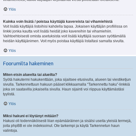
Ylös
Kuinka voin lisätä / poistaa käyttäjiä kavereista tai vihamiehistä
Voit lisätä käyttäjiä listoihisi kahdella tapaa. Jokaisen käyttäjän profiilissa on
linkki jonka kautta voit lisätä heidät joko kavereihin tai vihamiehiin.
Vaihtoehtoisesti omista asetuksista voit lisätä käyttäjiä suoraan syöttämällä
heidän käyttäjänimen. Voit myös poistaa käyttäjiä listaltasi samalta sivulta.
Ylös
Foorumilta hakeminen
Miten etsin alueelta tai alueilta?
Syötä hakutermi hakukenttään, joka sijaitsee etusivulla, alueen tai viestiketjun
sivulla. Tarkennettuun hakuun pääset klikkaamalla “Tarkennettu haku”-linkkiä
joka on saatavilla jokaisella sivulla. Haun sijainti voi riippua käyttämästäsi
tyylistä.
Ylös
Miksi hakuni ei löytänyt mitään?
Hakusi oli todennäköisesti liian epämääräinen ja sisälsi useita yleisiä termejä,
joita phpBB ei ole indeksoinut. Ole tarkempi ja käytä Tarkennetun haun
valintoja.