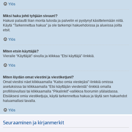
Ylös
Miksi haku johti tyhjään sivuun!?
Hakusi palautti liian monta tulosta ja palvelin ei pystynyt käsittelemään niitä.
Käytä “Tarkennettua hakua” ja ole tarkempi hakuehdoissa ja alueissa joilta
etsit.
Ylös
Miten etsin käyttäjiä?
Vieraile “Käyttäjät”-sivulla ja klikkaa “Etsi käyttäjä”-linkkiä.
Ylös
Miten löydän omat viestini ja viestiketjuni?
Omat viestisi näet klikkaamalla “Katso omia viestejäsi”-linkkiä omissa
asetuksissa tai klikkaamalla “Etsi käyttäjän viesteistä”-linkkiä omalla
profiilisivullasi tai klikkaamalla “Pikalinkit”-valikkoa foorumin ylälaidassa.
Etsiäksesi omia viestiketjuja, käytä tarkennettua hakua ja täytä sen hakuehdot
haluamallasi tavalla.
Ylös
Seuraaminen ja kirjanmerkit