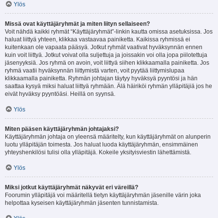
Ylös
Missä ovat käyttäjäryhmät ja miten liityn sellaiseen?
Voit nähdä kaikki ryhmät “Käyttäjäryhmät”-linkin kautta omissa asetuksissa. Jos
haluat liittyä yhteen, klikkaa vastaavaa painiketta. Kaikissa ryhmissä ei
kuitenkaan ole vapaata pääsyä. Jotkut ryhmät vaativat hyväksynnän ennen
kuin voit liittyä. Jotkut voivat olla suljettuja ja joissakin voi olla jopa piilotettuja
jäsenyyksiä. Jos ryhmä on avoin, voit liittyä siihen klikkaamalla painiketta. Jos
ryhmä vaatii hyväksynnän liittymistä varten, voit pyytää liittymislupaa
klikkaamalla painiketta. Ryhmän johtajan täytyy hyväksyä pyyntösi ja hän
saattaa kysyä miksi haluat liittyä ryhmään. Älä häiriköi ryhmän ylläpitäjiä jos he
eivät hyväksy pyyntöäsi. Heillä on syynsä.
Ylös
Miten pääsen käyttäjäryhmän johtajaksi?
Käyttäjäryhmän johtaja on yleensä määritelty, kun käyttäjäryhmät on alunperin
luotu ylläpitäjän toimesta. Jos haluat luoda käyttäjäryhmän, ensimmäinen
yhteyshenkilösi tulisi olla ylläpitäjä. Kokeile yksityisviestin lähettämistä.
Ylös
Miksi jotkut käyttäjäryhmät näkyvät eri väreillä?
Foorumin ylläpitäjä voi määritellä tietyn käyttäjäryhmän jäsenille värin joka
helpottaa kyseisen käyttäjäryhmän jäsenten tunnistamista.