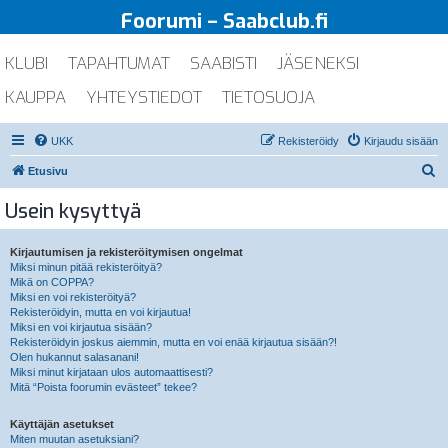
Foorumi – Saabclub.fi
KLUBI
TAPAHTUMAT
SAABISTI
JÄSENEKSI
KAUPPA
YHTEYSTIEDOT
TIETOSUOJA
UKK
Rekisteröidy
Kirjaudu sisään
E
Etusivu
t
Usein kysyttyä
s
i
Kirjautumisen ja rekisteröitymisen ongelmat
Miksi minun pitää rekisteröityä?
Mikä on COPPA?
Miksi en voi rekisteröityä?
Rekisteröidyin, mutta en voi kirjautua!
Miksi en voi kirjautua sisään?
Rekisteröidyin joskus aiemmin, mutta en voi enää kirjautua sisään?!
Olen hukannut salasanani!
Miksi minut kirjataan ulos automaattisesti?
Mitä “Poista foorumin evästeet” tekee?
Käyttäjän asetukset
Miten muutan asetuksiani?