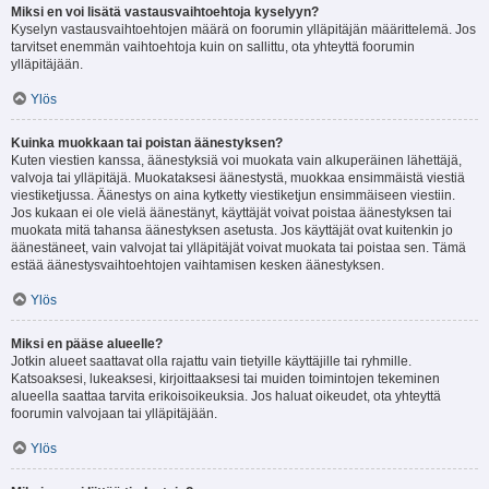
Miksi en voi lisätä vastausvaihtoehtoja kyselyyn?
Kyselyn vastausvaihtoehtojen määrä on foorumin ylläpitäjän määrittelemä. Jos
tarvitset enemmän vaihtoehtoja kuin on sallittu, ota yhteyttä foorumin
ylläpitäjään.
Ylös
Kuinka muokkaan tai poistan äänestyksen?
Kuten viestien kanssa, äänestyksiä voi muokata vain alkuperäinen lähettäjä,
valvoja tai ylläpitäjä. Muokataksesi äänestystä, muokkaa ensimmäistä viestiä
viestiketjussa. Äänestys on aina kytketty viestiketjun ensimmäiseen viestiin.
Jos kukaan ei ole vielä äänestänyt, käyttäjät voivat poistaa äänestyksen tai
muokata mitä tahansa äänestyksen asetusta. Jos käyttäjät ovat kuitenkin jo
äänestäneet, vain valvojat tai ylläpitäjät voivat muokata tai poistaa sen. Tämä
estää äänestysvaihtoehtojen vaihtamisen kesken äänestyksen.
Ylös
Miksi en pääse alueelle?
Jotkin alueet saattavat olla rajattu vain tietyille käyttäjille tai ryhmille.
Katsoaksesi, lukeaksesi, kirjoittaaksesi tai muiden toimintojen tekeminen
alueella saattaa tarvita erikoisoikeuksia. Jos haluat oikeudet, ota yhteyttä
foorumin valvojaan tai ylläpitäjään.
Ylös