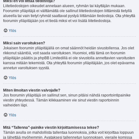
Miksi en voi liittää tiedostoja?
Liitetiedostojen oikeudet annetaan alueen, ryhmän tai käyttäjän mukaan.
Foorumin ylläpitäjä ei välttämättä ole sallinut liitetiedostojen liittämistä tietyllä
alueella tai vain tietyt ryhmät saattavat pystyä liittämään tiedostoja. Ota yhteyttä
foorumin ylläpitäjään jos et tiedä miksi et voi lisätä liitetiedostoja.
Ylös
Miksi sain varoituksen?
Jokaisen foorumin ylläpitäjällä on omat säännöt heidän sivustollensa. Jos olet
rikkonut sääntöä, voit saada varoituksen. Huomioi, että tämä on foorumin
ylläpitäjän päätös ja phpBB Limitedillä ei ole sivustolla annettavien varoitusten
kanssa mitään tekemistä. Ota yhteyttä foorumin ylläpitäjään, jos olet epävarma
annetun varoituksen syystä.
Ylös
Miten ilmoitan viestin valvojalle?
Jos foorumin ylläpitäjä on sallinut sen, sinun pitäisi nähdä raportointipainike
viestin yhteydessä. Tämän klikkaaminen vie sinut viestin raportoinnin
vaiheiden läpi.
Ylös
Mitä “Tallenna”-painike viestin kirjoittamisessa tekee?
Tämän avulla on mahdollista tallentaa luonnoksia, jotka voit kirjoittaa loppuun
ja lähettää myöhemmin. Avataksesi tallennetun luonnoksen, vieraile komissa