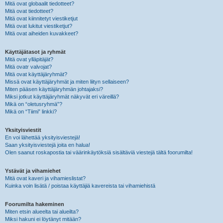
Mitä ovat globaalit tiedotteet?
Mitä ovat tiedotteet?
Mitä ovat kiinnitetyt viestiketjut
Mitä ovat lukitut viestiketjut?
Mitä ovat aiheiden kuvakkeet?
Käyttäjätasot ja ryhmät
Mitä ovat ylläpitäjät?
Mitä ovatr valvojat?
Mitä ovat käyttäjäryhmät?
Missä ovat käyttäjäryhmät ja miten liityn sellaiseen?
Miten pääsen käyttäjäryhmän johtajaksi?
Miksi jotkut käyttäjäryhmät näkyvät eri väreillä?
Mikä on “oletusryhmä”?
Mikä on “Tiimi” linkki?
Yksityisviestit
En voi lähettää yksityisviestejä!
Saan yksityisviestejä joita en halua!
Olen saanut roskapostia tai väärinkäytöksiä sisältäviä viestejä tältä foorumilta!
Ystävät ja vihamiehet
Mitä ovat kaveri ja vihamieslistat?
Kuinka voin lisätä / poistaa käyttäjiä kavereista tai vihamiehistä
Foorumilta hakeminen
Miten etsin alueelta tai alueilta?
Miksi hakuni ei löytänyt mitään?