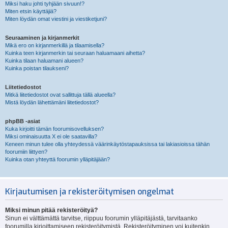
Miksi haku johti tyhjään sivuun!?
Miten etsin käyttäjiä?
Miten löydän omat viestini ja viestiketjuni?
Seuraaminen ja kirjanmerkit
Mikä ero on kirjanmerkillä ja tilaamisella?
Kuinka teen kirjanmerkin tai seuraan haluamaani aihetta?
Kuinka tilaan haluamani alueen?
Kuinka poistan tilaukseni?
Liitetiedostot
Mitkä liitetiedostot ovat sallittuja tällä alueella?
Mistä löydän lähettämäni liitetiedostot?
phpBB -asiat
Kuka kirjoitti tämän foorumisovelluksen?
Miksi ominaisuutta X ei ole saatavilla?
Keneen minun tulee olla yhteydessä väärinkäytöstapauksissa tai lakiasioissa tähän
foorumiin liittyen?
Kuinka otan yhteyttä foorumin ylläpitäjään?
Kirjautumisen ja rekisteröitymisen ongelmat
Miksi minun pitää rekisteröityä?
Sinun ei välttämättä tarvitse, riippuu foorumin ylläpitäjästä, tarvitaanko
foorumilla kirjoittamiseen rekisteröitymistä. Rekisteröityminen voi kuitenkin