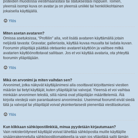
pisteiden muodossa viestimäärästäsi tai statuksestasi riippuen. Toinen,
yleensä isompi kuva on avatar ja on yleensä uniikki tai henkilökohtainen
jokaisella käyttäjällä.
Ylös
Miten asetan avataren?
Omissa asetuksissa, “Profiilin” alla, voit lisätä avataren käyttämällä jotain
neljästä tavasta: Gravatar, galleriasta, käyttää kuvaa muualta tai ladata kuvan.
Foorumin ylläpitäjä päättää otetaanko avataret käyttöön ja valitsee mitkä
avatarien käyttöönottotavat sallitaan. Jos et voi käyttää avataria, ota yhteyttä
foorumin ylläpitäjään.
Ylös
Mikä on arvonimi ja miten vaihdan sen?
Arvonimet, jotka näkyvät käyttäjänimesi alla osoittavat kirjoittamiesi viestien
määrän tai tietyt käyttäjät, kuten ylläpitäjät tai valvojat. Yleensä et voi vaihtaa
minkään arvonimen tekstiä, sillä nämä ovat ylläpitäjän määrittelemiä. Älä
kirjoita viestejä vain parantaaksesi arvonimeäsi. Useimmat foorumit eivät siedä
tätä ja valvojat tai ylläpitäjät voivat yksinkertaisesti pienentää viestilaskuriasi.
Ylös
Kun klikkaan sähköpostilinkkiä, minua pyydetään kirjautumaan?
Vain rekisteröityneet käyttäjät voivat lähettää sähköpostia muille käyttäjille
sisäänrakennetulla sähköpostilomakkeella ja vain jos ylläpitäjä sallii tämän