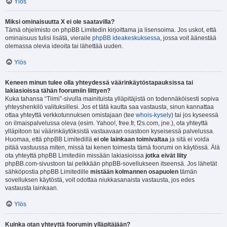
Ylös
Miksi ominaisuutta X ei ole saatavilla?
Tämä ohjelmisto on phpBB Limitedin kirjoittama ja lisensoima. Jos uskot, että
ominaisuus tulisi lisätä, vieraile
phpBB ideakeskuksessa
, jossa voit äänestää
olemassa olevia ideoita tai lähettää uuden.
Ylös
Keneen minun tulee olla yhteydessä väärinkäytöstapauksissa tai
lakiasioissa tähän foorumiin liittyen?
Kuka tahansa “Tiimi”-sivulla mainituista ylläpitäjistä on todennäköisesti sopiva
yhteyshenkilö valituksillesi. Jos et tätä kautta saa vastausta, sinun kannattaa
ottaa yhteyttä verkkotunnuksen omistajaan (tee
whois-kysely
) tai jos kyseessä
on ilmaispalvelussa oleva (esim. Yahoo!, free.fr, f2s.com, jne.), ota yhteyttä
ylläpitoon tai väärinkäytöksistä vastaavaan osastoon kyseisessä palvelussa.
Huomaa, että phpBB Limitedillä
ei ole lainkaan toimivaltaa
ja sitä ei voida
pitää vastuussa miten, missä tai kenen toimesta tämä foorumi on käytössä. Älä
ota yhteyttä phpBB Limitediin missään lakiasioissa
jotka eivät liity
phpBB.com-sivustoon tai pelkkään phpBB-sovellukseen itseensä. Jos lähetät
sähköpostia phpBB Limitedille
mistään kolmannen osapuolen
tämän
sovelluksen käytöstä, voit odottaa niukkasanaista vastausta, jos edes
vastausta lainkaan.
Ylös
Kuinka otan yhteyttä foorumin ylläpitäjään?