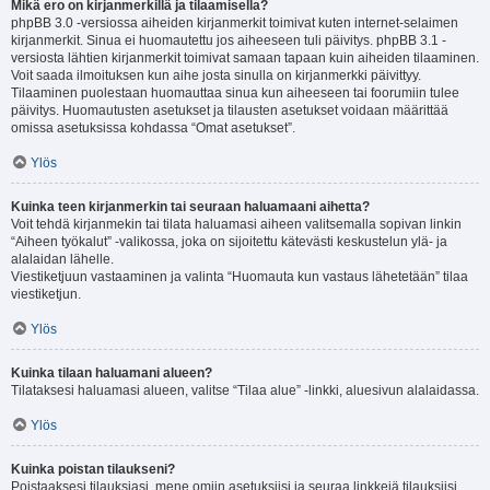
Mikä ero on kirjanmerkillä ja tilaamisella?
phpBB 3.0 -versiossa aiheiden kirjanmerkit toimivat kuten internet-selaimen
kirjanmerkit. Sinua ei huomautettu jos aiheeseen tuli päivitys. phpBB 3.1 -
versiosta lähtien kirjanmerkit toimivat samaan tapaan kuin aiheiden tilaaminen.
Voit saada ilmoituksen kun aihe josta sinulla on kirjanmerkki päivittyy.
Tilaaminen puolestaan huomauttaa sinua kun aiheeseen tai foorumiin tulee
päivitys. Huomautusten asetukset ja tilausten asetukset voidaan määrittää
omissa asetuksissa kohdassa “Omat asetukset”.
Ylös
Kuinka teen kirjanmerkin tai seuraan haluamaani aihetta?
Voit tehdä kirjanmekin tai tilata haluamasi aiheen valitsemalla sopivan linkin
“Aiheen työkalut” -valikossa, joka on sijoitettu kätevästi keskustelun ylä- ja
alalaidan lähelle.
Viestiketjuun vastaaminen ja valinta “Huomauta kun vastaus lähetetään” tilaa
viestiketjun.
Ylös
Kuinka tilaan haluamani alueen?
Tilataksesi haluamasi alueen, valitse “Tilaa alue” -linkki, aluesivun alalaidassa.
Ylös
Kuinka poistan tilaukseni?
Poistaaksesi tilauksiasi, mene omiin asetuksiisi ja seuraa linkkejä tilauksiisi.