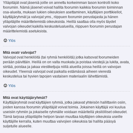
Ylläpitäjät ovat jäseniä joille on annettu korkeimman tason kontrolli koko
foorumiin. Nämä jäsenet voivat hallita foorumin kaikkia foorumin toiminnan
osa-alueita, mukaan lukien oikeuksien asettaminen, käyttäjien porttikiellot,
käyttäjäryhmät ja valvojat yms., riippuen foorumin perustajasta ja hänen
ylläpitäjille määrittelemistä oikeuksista. Heillä saattaa olla myös täydet
valvojan oikeudet kaikilla keskustelualueilla, riippuen foorumin perustajan
määrittelemistä asetuksista.
Ylös
Mitä ovatr valvojat?
Valvojat ovat henkilöitä (tai ryhmä henkilöitä) jotka katsovat foorumeiden
perään päivittäin. Heillä on on valta muokata ja poistaa viestejä ja lukita, avata,
siirtää, poistaa ja jakaa viestiketjuja niillä alueilla joissa heillä on valvojan
oikeudet. Yleensä valvojat ovat paikalla estämässä aiheen vierestä
keskustelua tai hyvien tapojen vastaisen materiaalin lähettämistä.
Ylös
Mitä ovat käyttäjäryhmät?
Käyttäjäryhmät ovat käyttäjien ryhmiä, jotka jakavat yhteisön hallittaviin osiin,
joiden kanssa foorumin ylläpitäjät voivat toimia. Jokainen käyttäjä voi kuulua
useisiin ryhmiin ja jokaiselle ryhmälle voidaan määritellä yksilölliset oikeudet.
Tämä tarjoaa ylläpitäjille helpon tavan muuttaa käyttäjien oikeuksia useille
käyttäjille kerralla, kuten muuttaa valvojien oikeuksia tai hallita pääsyä
suljetulle alueelle.