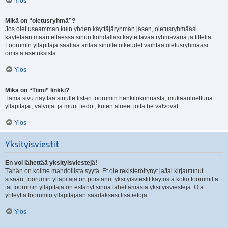
Ylös
Mikä on “oletusryhmä”?
Jos olet useamman kuin yhden käyttäjäryhmän jäsen, oletusryhmääsi
käytetään määriteltäessä sinun kohdallasi käytettävää ryhmäväriä ja titteliä.
Foorumin ylläpitäjä saattaa antaa sinulle oikeudet vaihtaa oletusryhmääsi
omista asetuksista.
Ylös
Mikä on “Tiimi” linkki?
Tämä sivu näyttää sinulle listan foorumin henkilökunnasta, mukaanluettuna
ylläpitäjät, valvojat ja muut tiedot, kuten alueet joita he valvovat.
Ylös
Yksityisviestit
En voi lähettää yksityisviestejä!
Tähän on kolme mahdollista syytä. Et ole rekisteröitynyt ja/tai kirjautunut
sisään, foorumin ylläpitäjä on poistanut yksityisviestit käytöstä koko foorumilta
tai foorumin ylläpitäjä on estänyt sinua lähettämästä yksityisviestejä. Ota
yhteyttä foorumin ylläpitäjään saadaksesi lisätietoja.
Ylös