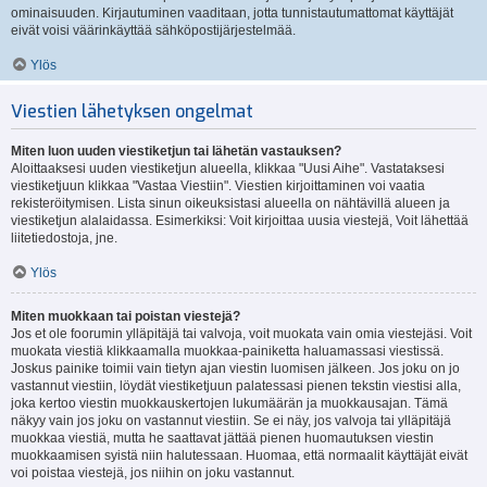
ominaisuuden. Kirjautuminen vaaditaan, jotta tunnistautumattomat käyttäjät
eivät voisi väärinkäyttää sähköpostijärjestelmää.
Ylös
Viestien lähetyksen ongelmat
Miten luon uuden viestiketjun tai lähetän vastauksen?
Aloittaaksesi uuden viestiketjun alueella, klikkaa "Uusi Aihe". Vastataksesi
viestiketjuun klikkaa "Vastaa Viestiin". Viestien kirjoittaminen voi vaatia
rekisteröitymisen. Lista sinun oikeuksistasi alueella on nähtävillä alueen ja
viestiketjun alalaidassa. Esimerkiksi: Voit kirjoittaa uusia viestejä, Voit lähettää
liitetiedostoja, jne.
Ylös
Miten muokkaan tai poistan viestejä?
Jos et ole foorumin ylläpitäjä tai valvoja, voit muokata vain omia viestejäsi. Voit
muokata viestiä klikkaamalla muokkaa-painiketta haluamassasi viestissä.
Joskus painike toimii vain tietyn ajan viestin luomisen jälkeen. Jos joku on jo
vastannut viestiin, löydät viestiketjuun palatessasi pienen tekstin viestisi alla,
joka kertoo viestin muokkauskertojen lukumäärän ja muokkausajan. Tämä
näkyy vain jos joku on vastannut viestiin. Se ei näy, jos valvoja tai ylläpitäjä
muokkaa viestiä, mutta he saattavat jättää pienen huomautuksen viestin
muokkaamisen syistä niin halutessaan. Huomaa, että normaalit käyttäjät eivät
voi poistaa viestejä, jos niihin on joku vastannut.