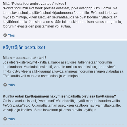
Mitä “Poista foorumin evästeet” tekee?
“Poista foorumin evästeet” poistaa evästeet, jotka ovat phpBB:n luomia. Ne
tunnistavat sinut ja pitävät sinut kirjautuneena foorumille. Evästeet tarjoavat
myös toimintoja, kuten luettujen seurantaa, jos ne ovat foorumin ylläpitäjän
käyttöönottamia. Jos sinulla on sisään tai uloskirjautumisen kanssa ongelmia,
foorumin evästeiden poistaminen voi auttaa.
Ylös
Käyttäjän asetukset
Miten muutan asetuksiani?
Jos olet rekisteröitynyt käyttäjä, kaikki asetuksesi tallennetaan foorumin
tietokantaan. Muokataksesi niitä, vieraile omissa asetuksissa, johon vievä
linkki löytyy yleensä klikkaamalla käyttäjänimeäsi foorumin sivujen ylälaidassa.
Tätä kautta voit muokata asetuksiasi ja valintojasi.
Ylös
Kuinka estän käyttäjänimeni näkymisen paikalla olevissa käyttäjissä?
Omissa asetuksissasi, “Asetukset”-välilehdellä, löydät mahdollisuuden valita
Piilota paikallaolo
. Ottamalla tämän asetuksen käyttöön näyt vain ylläpitäjille,
valvojille ja itsellesi. Sinut lasketaan piilossa oleviin käyttäjiin.
Ylös