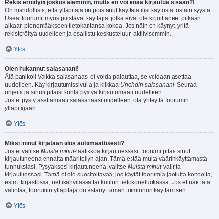
Rekisteröidyin joskus aiemmin, mutta en voi enää kirjautua sisään?!
On mahdollista, että ylläpitäjä on poistanut käyttäjätilisi käytöstä jostain syystä.
Useat foorumit myös poistavat käyttäjiä, jotka eivät ole kirjoittaneet pitkään
aikaan pienentääkseen tietokantansa kokoa. Jos näin on käynyt, yritä
rekisteröityä uudelleen ja osallistu keskusteluun aktiivisemmin.
Ylös
Olen hukannut salasanani!
Älä panikoi! Vaikka salasanaasi ei voida palauttaa, se voidaan asettaa
uudelleen. Käy kirjautumissivulla ja klikkaa
Unohdin salasanani
. Seuraa
ohjeita ja sinun pitäisi kohta pystyä kirjautumaan uudelleen.
Jos et pysty asettamaan salasanaasi uudelleen, ota yhteyttä foorumin
ylläpitäjään.
Ylös
Miksi minut kirjataan ulos automaattisesti?
Jos et valitse
Muista minut
-laatikkoa kirjautuessasi, foorumi pitää sinut
kirjautuneena ennalta määritellyn ajan. Tämä estää muita väärinkäyttämästä
tunnuksiasi. Pysyäksesi kirjautuneena, valitse
Muista minut
-valinta
kirjautuessasi. Tämä ei ole suositeltavaa, jos käytät foorumia jaetulta koneelta,
esim. kirjastossa, nettikahvilassa tai koulun tietokoneluokassa. Jos et näe tätä
valintaa, foorumin ylläpitäjä on estänyt tämän toiminnon käyttämisen.
Ylös