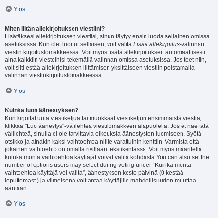
Ylös
Miten liitän allekirjoituksen viestiini?
Lisätäksesi allekirjoituksen viestiisi, sinun täytyy ensin luoda sellainen omissa
asetuksissa. Kun olet luonut sellaisen, voit valita
Lisää allekirjoitus
-valinnan
viestin kirjoituslomakkeessa. Voit myös lisätä allekirjoituksen automaattisesti
aina kaikkiin viesteihisi tekemällä valinnan omissa asetuksissa. Jos teet niin,
voit silti estää allekirjoituksen liittämisen yksittäiseen viestiin poistamalla
valinnan viestinkirjoituslomakkeessa.
Ylös
Kuinka luon äänestyksen?
Kun kirjoitat uuta viestiketjua tai muokkaat viestiketjun ensimmäistä viestiä,
klikkaa "Luo äänestys"-välilehteä viestilomakkeen alapuolella. Jos et näe tätä
välilehteä, sinulla ei ole tarvittavia oikeuksia äänestysten luomiseen. Syötä
otsikko ja ainakin kaksi vaihtoehtoa niille varattuihin kenttiin. Varmista että
jokainen vaihtoehto on omalla rivillään tekstikentässä. Voit myös määritellä
kuinka monta vaihtoehtoa käyttäjät voivat valita kohdasta You can also set the
number of options users may select during voting under “Kuinka monta
vaihtoehtoa käyttäjä voi valita”, äänestyksen kesto päivinä (0 kestää
loputtomasti) ja viimeisenä voit antaa käyttäjille mahdollisuuden muuttaa
ääntään.
Ylös