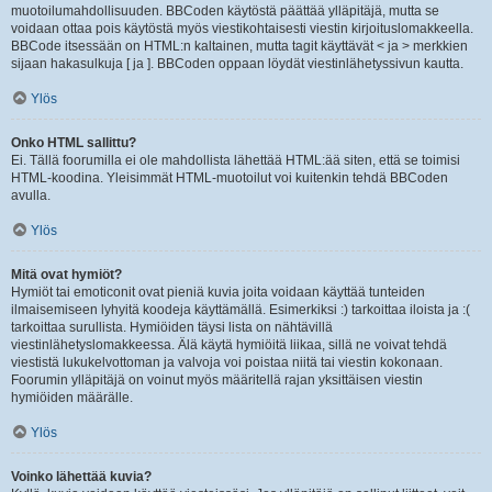
muotoilumahdollisuuden. BBCoden käytöstä päättää ylläpitäjä, mutta se
voidaan ottaa pois käytöstä myös viestikohtaisesti viestin kirjoituslomakkeella.
BBCode itsessään on HTML:n kaltainen, mutta tagit käyttävät < ja > merkkien
sijaan hakasulkuja [ ja ]. BBCoden oppaan löydät viestinlähetyssivun kautta.
Ylös
Onko HTML sallittu?
Ei. Tällä foorumilla ei ole mahdollista lähettää HTML:ää siten, että se toimisi
HTML-koodina. Yleisimmät HTML-muotoilut voi kuitenkin tehdä BBCoden
avulla.
Ylös
Mitä ovat hymiöt?
Hymiöt tai emoticonit ovat pieniä kuvia joita voidaan käyttää tunteiden
ilmaisemiseen lyhyitä koodeja käyttämällä. Esimerkiksi :) tarkoittaa iloista ja :(
tarkoittaa surullista. Hymiöiden täysi lista on nähtävillä
viestinlähetyslomakkeessa. Älä käytä hymiöitä liikaa, sillä ne voivat tehdä
viestistä lukukelvottoman ja valvoja voi poistaa niitä tai viestin kokonaan.
Foorumin ylläpitäjä on voinut myös määritellä rajan yksittäisen viestin
hymiöiden määrälle.
Ylös
Voinko lähettää kuvia?