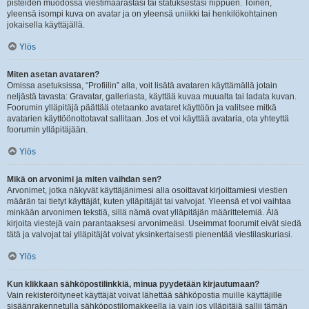
pisteiden muodossa viestimäärästäsi tai statuksestasi riippuen. Toinen,
yleensä isompi kuva on avatar ja on yleensä uniikki tai henkilökohtainen
jokaisella käyttäjällä.
Ylös
Miten asetan avataren?
Omissa asetuksissa, “Profiilin” alla, voit lisätä avataren käyttämällä jotain
neljästä tavasta: Gravatar, galleriasta, käyttää kuvaa muualta tai ladata kuvan.
Foorumin ylläpitäjä päättää otetaanko avataret käyttöön ja valitsee mitkä
avatarien käyttöönottotavat sallitaan. Jos et voi käyttää avataria, ota yhteyttä
foorumin ylläpitäjään.
Ylös
Mikä on arvonimi ja miten vaihdan sen?
Arvonimet, jotka näkyvät käyttäjänimesi alla osoittavat kirjoittamiesi viestien
määrän tai tietyt käyttäjät, kuten ylläpitäjät tai valvojat. Yleensä et voi vaihtaa
minkään arvonimen tekstiä, sillä nämä ovat ylläpitäjän määrittelemiä. Älä
kirjoita viestejä vain parantaaksesi arvonimeäsi. Useimmat foorumit eivät siedä
tätä ja valvojat tai ylläpitäjät voivat yksinkertaisesti pienentää viestilaskuriasi.
Ylös
Kun klikkaan sähköpostilinkkiä, minua pyydetään kirjautumaan?
Vain rekisteröityneet käyttäjät voivat lähettää sähköpostia muille käyttäjille
sisäänrakennetulla sähköpostilomakkeella ja vain jos ylläpitäjä sallii tämän