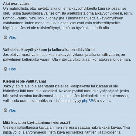
Ajat ovat väärin!
On mahdollista, että näytetty aika on eri aikavyöhykkeeltä kuin se jossa itse
olet. Tässä tapauksessa valitse omista asetuksista oma aikavyöhykkeesi, esim.
Lontoo, Pariisi, New York, Sidney, jne. Huomaathan, että aikavyöhykkeen
vaihtaminen, kuten monet muutkin asetukset ovat vain rekisteröityneille
käyttäjille. Jos et ole rekisteröitynyt, tämä on hyvä aika tehdä niin.
Ylös
Vaihdoin aikavyöhykkeen ja kellonaika on silti väärin!
Jos olet varmasti valinnut oikean aikavyöhykkeen ja aika on silti väärin, on
palvelimen kellonaika väärin. Ota yhteyttä ylläpitäjään korjataksesi ongelman.
Ylös
Kieleni ei ole valittavana!
Joko ylläpitäjä ei ole asentanut kielellesi kielipakettia tai kukaan ei ole
kääntänyt tätä foorumia kielellesi. Kokeile pyytää foorumin ylläpitäjältä, josko
hän voisi asentaa tarvitsemasi kielipaketin. Jos kielipakettia ei ole olemassa,
voit luoda uuden käännöksen. Lisätietoja löytyy
phpBB
®:n sivuilta.
Ylös
Mitä kuvia on käyttäjänimeni vieressä?
Viestejä katsottaessa käyttäjänimen vieressä saattaa näkyä kaksi kuvaa. Yksi
niistä voi olla arvonimeesi liitetty kuva esimerkiksi tähtien, laatikoiden tai