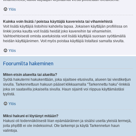
Ylös
Kuinka voin lisätä / poistaa käyttäjiä kavereista tai vihamiehistä
Voit lisätä käyttäjiä listoihisi kahdella tapaa. Jokaisen käyttäjän profiilissa on
linkki jonka kautta voit lisätä heidät joko kavereihin tai vihamiehiin.
Vaihtoehtoisesti omista asetuksista voit lisätä käyttäjiä suoraan syöttämällä
heidän käyttäjänimen. Voit myös poistaa käyttäjiä listaltasi samalta sivulta.
Ylös
Foorumilta hakeminen
Miten etsin alueelta tai alueilta?
Syötä hakutermi hakukenttään, joka sijaitsee etusivulla, alueen tai viestiketjun
sivulla. Tarkennettuun hakuun pääset klikkaamalla “Tarkennettu haku”-linkkiä
joka on saatavilla jokaisella sivulla. Haun sijainti voi riippua käyttämästäsi
tyylistä.
Ylös
Miksi hakuni ei löytänyt mitään?
Hakusi oli todennäköisesti liian epämääräinen ja sisälsi useita yleisiä termejä,
joita phpBB ei ole indeksoinut. Ole tarkempi ja käytä Tarkennetun haun
valintoja.