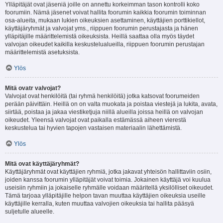
Ylläpitäjät ovat jäseniä joille on annettu korkeimman tason kontrolli koko
foorumiin. Nämä jäsenet voivat hallita foorumin kaikkia foorumin toiminnan
osa-alueita, mukaan lukien oikeuksien asettaminen, käyttäjien porttikiellot,
käyttäjäryhmät ja valvojat yms., riippuen foorumin perustajasta ja hänen
ylläpitäjille määrittelemistä oikeuksista. Heillä saattaa olla myös täydet
valvojan oikeudet kaikilla keskustelualueilla, riippuen foorumin perustajan
määrittelemistä asetuksista.
Ylös
Mitä ovatr valvojat?
Valvojat ovat henkilöitä (tai ryhmä henkilöitä) jotka katsovat foorumeiden
perään päivittäin. Heillä on on valta muokata ja poistaa viestejä ja lukita, avata,
siirtää, poistaa ja jakaa viestiketjuja niillä alueilla joissa heillä on valvojan
oikeudet. Yleensä valvojat ovat paikalla estämässä aiheen vierestä
keskustelua tai hyvien tapojen vastaisen materiaalin lähettämistä.
Ylös
Mitä ovat käyttäjäryhmät?
Käyttäjäryhmät ovat käyttäjien ryhmiä, jotka jakavat yhteisön hallittaviin osiin,
joiden kanssa foorumin ylläpitäjät voivat toimia. Jokainen käyttäjä voi kuulua
useisiin ryhmiin ja jokaiselle ryhmälle voidaan määritellä yksilölliset oikeudet.
Tämä tarjoaa ylläpitäjille helpon tavan muuttaa käyttäjien oikeuksia useille
käyttäjille kerralla, kuten muuttaa valvojien oikeuksia tai hallita pääsyä
suljetulle alueelle.