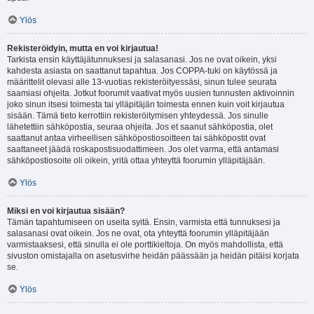
Ylös
Rekisteröidyin, mutta en voi kirjautua!
Tarkista ensin käyttäjätunnuksesi ja salasanasi. Jos ne ovat oikein, yksi
kahdesta asiasta on saattanut tapahtua. Jos COPPA-tuki on käytössä ja
määrittelit olevasi alle 13-vuotias rekisteröityessäsi, sinun tulee seurata
saamiasi ohjeita. Jotkut foorumit vaativat myös uusien tunnusten aktivoinnin
joko sinun itsesi toimesta tai ylläpitäjän toimesta ennen kuin voit kirjautua
sisään. Tämä tieto kerrottiin rekisteröitymisen yhteydessä. Jos sinulle
lähetettiin sähköpostia, seuraa ohjeita. Jos et saanut sähköpostia, olet
saattanut antaa virheellisen sähköpostiosoitteen tai sähköpostit ovat
saattaneet jäädä roskapostisuodattimeen. Jos olet varma, että antamasi
sähköpostiosoite oli oikein, yritä ottaa yhteyttä foorumin ylläpitäjään.
Ylös
Miksi en voi kirjautua sisään?
Tämän tapahtumiseen on useita syitä. Ensin, varmista että tunnuksesi ja
salasanasi ovat oikein. Jos ne ovat, ota yhteyttä foorumin ylläpitäjään
varmistaaksesi, että sinulla ei ole porttikieltoja. On myös mahdollista, että
sivuston omistajalla on asetusvirhe heidän päässään ja heidän pitäisi korjata
se.
Ylös