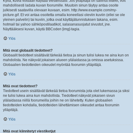
Kyllä, kuvia voidaan käyttää viesteissäsi. Jos ylläpitäjä on sallinut liitteet, voit
mahdollisesti ladata kuvan foorumille. Muutoin sinun täytyy antaa osoite
julkisesti saatavilla olevaan kuvaan, esim. http://www.example.com/my-
picture.gif. Et voi antaa osoitetta omalla koneellasi oleviin kuviin (ellei se ole
yleinen palvelin) tai kuviin, jotka ovat käyttäjätunnistuksen takana, esim.
hotmail tai yahoo sähköpostilaatikot, salasanasuojatut sivustot, jne.
Näyttääksesi kuvan, käytä BBCoden [img]-tagia.
Ylös
Mitä ovat globaalit tiedotteet?
Globaalit tiedotteet sisältävät tärkeää tietoa ja sinun tulisi lukea ne aina kun on
mahdolista. Ne näkyvät jokaisen alueen ylälaidassa ja omissa asetuksissa.
Globaalien tiedotteiden oikeudet myöntää foorumin ylläpitäjä.
Ylös
Mitä ovat tiedotteet?
Tiedotteet usein sisältävät tärkeää tietoa foorumista jota olet lukemassa ja siksi
ne tulisi lukea aina kun mahdollista. Tiedotteet näkyvät jokaisen sivun
ylälaidassa niillä foorumeilla joihin ne on lähetetty. Kuten globaalien
tiedotteiden kohdalla, tiedotteiden lähettämisen oikeudet antaa foorumin
ylläpitäjä.
Ylös
Mitä ovat kiinnitetyt viestiketjut