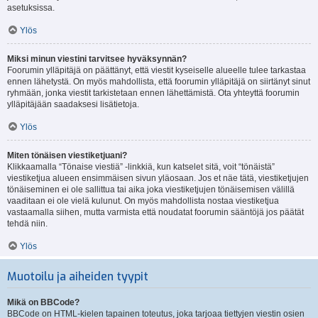
asetuksissa.
Ylös
Miksi minun viestini tarvitsee hyväksynnän?
Foorumin ylläpitäjä on päättänyt, että viestit kyseiselle alueelle tulee tarkastaa
ennen lähetystä. On myös mahdollista, että foorumin ylläpitäjä on siirtänyt sinut
ryhmään, jonka viestit tarkistetaan ennen lähettämistä. Ota yhteyttä foorumin
ylläpitäjään saadaksesi lisätietoja.
Ylös
Miten tönäisen viestiketjuani?
Klikkaamalla “Tönaise viestiä” -linkkiä, kun katselet sitä, voit “tönäistä”
viestiketjua alueen ensimmäisen sivun yläosaan. Jos et näe tätä, viestiketjujen
tönäiseminen ei ole sallittua tai aika joka viestiketjujen tönäisemisen välillä
vaaditaan ei ole vielä kulunut. On myös mahdollista nostaa viestiketjua
vastaamalla siihen, mutta varmista että noudatat foorumin sääntöjä jos päätät
tehdä niin.
Ylös
Muotoilu ja aiheiden tyypit
Mikä on BBCode?
BBCode on HTML-kielen tapainen toteutus, joka tarjoaa tiettyjen viestin osien