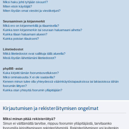
Miksi haku johti tyhjään sivuun!?
Miten etsin käyttäjiä?
Miten löydän omat viestini ja viestiketjuni?
Seuraaminen ja kirjanmerkit
Mikä ero on kirjanmerkillä ja tilaamisella?
Kuinka teen kirjanmerkin tai seuraan haluamaani aihetta?
Kuinka tilaan haluamani alueen?
Kuinka poistan tilaukseni?
Liitetiedostot
Mitkä liitetiedostot ovat sallittuja tällä alueella?
Mistä löydän lähettämäni liitetiedostot?
phpBB -asiat
Kuka kirjoitti tämän foorumisovelluksen?
Miksi ominaisuutta X ei ole saatavilla?
Keneen minun tulee olla yhteydessä väärinkäytöstapauksissa tai lakiasioissa tähän
foorumiin liittyen?
Kuinka otan yhteyttä foorumin ylläpitäjään?
Kirjautumisen ja rekisteröitymisen ongelmat
Miksi minun pitää rekisteröityä?
Sinun ei välttämättä tarvitse, riippuu foorumin ylläpitäjästä, tarvitaanko
foorumilla kirjoittamiseen rekisteröitymistä. Rekisteröityminen voi kuitenkin