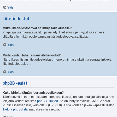
Ylös
Liitetiedostot
Mitkä liitetiedostot ovat sallittuja tällä alueella?
Ylläpitäjä voi määrätä sallitut ja kielletyt liitetiedostojen tyypit. Ota yhteys
ylläpitäjään mikäli et ole varma mitkä tiedostot ovat sallittuja..
Ylös
Mistä löydän lähettämäni liitetiedostot?
Nähdäksesi listan liitetiedostoistasi, mene omiin asetuksiin ja seuraa linkkejä
liitetiedostot-osioon.
Ylös
phpBB -asiat
Kuka kirjoitti tämän foorumisovelluksen?
Tämä sovellus (sen muokkaamattomassa tilassa) on tuottanut, julkaissut ja sen
tekijänoikeudet omistaa
phpBB Limited
. Se on tehty saataville GNU General
Public Licensenssin, versiolla 2 (GPL-2.0) ja sitä voidaan jakaa vapaasti. Katso
Tietoja phpBB:stä
saadaksesi lisätietoja.