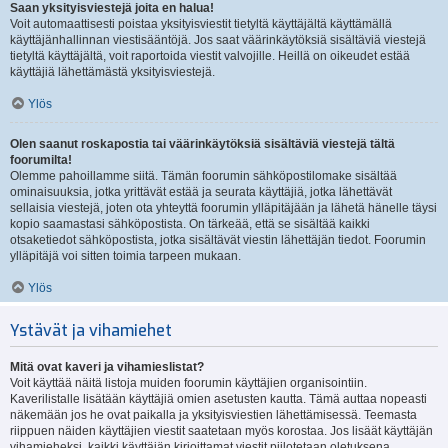
Saan yksityisviestejä joita en halua!
Voit automaattisesti poistaa yksityisviestit tietyltä käyttäjältä käyttämällä
käyttäjänhallinnan viestisääntöjä. Jos saat väärinkäytöksiä sisältäviä viestejä
tietyltä käyttäjältä, voit raportoida viestit valvojille. Heillä on oikeudet estää
käyttäjiä lähettämästä yksityisviestejä.
Ylös
Olen saanut roskapostia tai väärinkäytöksiä sisältäviä viestejä tältä
foorumilta!
Olemme pahoillamme siitä. Tämän foorumin sähköpostilomake sisältää
ominaisuuksia, jotka yrittävät estää ja seurata käyttäjiä, jotka lähettävät
sellaisia viestejä, joten ota yhteyttä foorumin ylläpitäjään ja lähetä hänelle täysi
kopio saamastasi sähköpostista. On tärkeää, että se sisältää kaikki
otsaketiedot sähköpostista, jotka sisältävät viestin lähettäjän tiedot. Foorumin
ylläpitäjä voi sitten toimia tarpeen mukaan.
Ylös
Ystävät ja vihamiehet
Mitä ovat kaveri ja vihamieslistat?
Voit käyttää näitä listoja muiden foorumin käyttäjien organisointiin.
Kaverilistalle lisätään käyttäjiä omien asetusten kautta. Tämä auttaa nopeasti
näkemään jos he ovat paikalla ja yksityisviestien lähettämisessä. Teemasta
riippuen näiden käyttäjien viestit saatetaan myös korostaa. Jos lisäät käyttäjän
vihamieheksi, kaikki käyttäjän kirjoittamat viestit piilotetaan oletuksena.