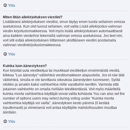
Ylös
Miten liitän allekirjoituksen viestiini?
Lisätäksesi allekirjoituksen viestiisi, sinun täytyy ensin luoda sellainen omissa
asetuksissa. Kun olet luonut sellaisen, voit valita
Lisää allekirjoitus
-valinnan
viestin kirjoituslomakkeessa. Voit myös lisätä allekirjoituksen automaattisesti
aina kaikkiin viesteihisi tekemällä valinnan omissa asetuksissa. Jos teet niin,
voit silti estää allekirjoituksen liittämisen yksittäiseen viestiin poistamalla
valinnan viestinkirjoituslomakkeessa.
Ylös
Kuinka luon äänestyksen?
Kun kirjoitat uuta viestiketjua tai muokkaat viestiketjun ensimmäistä viestiä,
klikkaa "Luo äänestys"-välilehteä viestilomakkeen alapuolella. Jos et näe tätä
välilehteä, sinulla ei ole tarvittavia oikeuksia äänestysten luomiseen. Syötä
otsikko ja ainakin kaksi vaihtoehtoa niille varattuihin kenttiin. Varmista että
jokainen vaihtoehto on omalla rivillään tekstikentässä. Voit myös määritellä
kuinka monta vaihtoehtoa käyttäjät voivat valita kohdasta You can also set the
number of options users may select during voting under “Kuinka monta
vaihtoehtoa käyttäjä voi valita”, äänestyksen kesto päivinä (0 kestää
loputtomasti) ja viimeisenä voit antaa käyttäjille mahdollisuuden muuttaa
ääntään.
Ylös