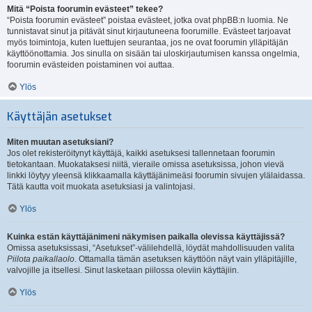
Mitä “Poista foorumin evästeet” tekee?
“Poista foorumin evästeet” poistaa evästeet, jotka ovat phpBB:n luomia. Ne
tunnistavat sinut ja pitävät sinut kirjautuneena foorumille. Evästeet tarjoavat
myös toimintoja, kuten luettujen seurantaa, jos ne ovat foorumin ylläpitäjän
käyttöönottamia. Jos sinulla on sisään tai uloskirjautumisen kanssa ongelmia,
foorumin evästeiden poistaminen voi auttaa.
Ylös
Käyttäjän asetukset
Miten muutan asetuksiani?
Jos olet rekisteröitynyt käyttäjä, kaikki asetuksesi tallennetaan foorumin
tietokantaan. Muokataksesi niitä, vieraile omissa asetuksissa, johon vievä
linkki löytyy yleensä klikkaamalla käyttäjänimeäsi foorumin sivujen ylälaidassa.
Tätä kautta voit muokata asetuksiasi ja valintojasi.
Ylös
Kuinka estän käyttäjänimeni näkymisen paikalla olevissa käyttäjissä?
Omissa asetuksissasi, “Asetukset”-välilehdellä, löydät mahdollisuuden valita
Piilota paikallaolo
. Ottamalla tämän asetuksen käyttöön näyt vain ylläpitäjille,
valvojille ja itsellesi. Sinut lasketaan piilossa oleviin käyttäjiin.
Ylös