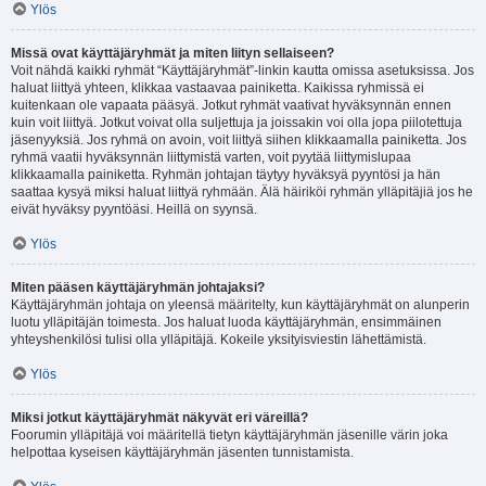
Ylös
Missä ovat käyttäjäryhmät ja miten liityn sellaiseen?
Voit nähdä kaikki ryhmät “Käyttäjäryhmät”-linkin kautta omissa asetuksissa. Jos
haluat liittyä yhteen, klikkaa vastaavaa painiketta. Kaikissa ryhmissä ei
kuitenkaan ole vapaata pääsyä. Jotkut ryhmät vaativat hyväksynnän ennen
kuin voit liittyä. Jotkut voivat olla suljettuja ja joissakin voi olla jopa piilotettuja
jäsenyyksiä. Jos ryhmä on avoin, voit liittyä siihen klikkaamalla painiketta. Jos
ryhmä vaatii hyväksynnän liittymistä varten, voit pyytää liittymislupaa
klikkaamalla painiketta. Ryhmän johtajan täytyy hyväksyä pyyntösi ja hän
saattaa kysyä miksi haluat liittyä ryhmään. Älä häiriköi ryhmän ylläpitäjiä jos he
eivät hyväksy pyyntöäsi. Heillä on syynsä.
Ylös
Miten pääsen käyttäjäryhmän johtajaksi?
Käyttäjäryhmän johtaja on yleensä määritelty, kun käyttäjäryhmät on alunperin
luotu ylläpitäjän toimesta. Jos haluat luoda käyttäjäryhmän, ensimmäinen
yhteyshenkilösi tulisi olla ylläpitäjä. Kokeile yksityisviestin lähettämistä.
Ylös
Miksi jotkut käyttäjäryhmät näkyvät eri väreillä?
Foorumin ylläpitäjä voi määritellä tietyn käyttäjäryhmän jäsenille värin joka
helpottaa kyseisen käyttäjäryhmän jäsenten tunnistamista.