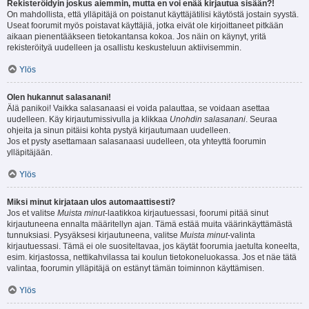
Rekisteröidyin joskus aiemmin, mutta en voi enää kirjautua sisään?!
On mahdollista, että ylläpitäjä on poistanut käyttäjätilisi käytöstä jostain syystä.
Useat foorumit myös poistavat käyttäjiä, jotka eivät ole kirjoittaneet pitkään
aikaan pienentääkseen tietokantansa kokoa. Jos näin on käynyt, yritä
rekisteröityä uudelleen ja osallistu keskusteluun aktiivisemmin.
Ylös
Olen hukannut salasanani!
Älä panikoi! Vaikka salasanaasi ei voida palauttaa, se voidaan asettaa
uudelleen. Käy kirjautumissivulla ja klikkaa
Unohdin salasanani
. Seuraa
ohjeita ja sinun pitäisi kohta pystyä kirjautumaan uudelleen.
Jos et pysty asettamaan salasanaasi uudelleen, ota yhteyttä foorumin
ylläpitäjään.
Ylös
Miksi minut kirjataan ulos automaattisesti?
Jos et valitse
Muista minut
-laatikkoa kirjautuessasi, foorumi pitää sinut
kirjautuneena ennalta määritellyn ajan. Tämä estää muita väärinkäyttämästä
tunnuksiasi. Pysyäksesi kirjautuneena, valitse
Muista minut
-valinta
kirjautuessasi. Tämä ei ole suositeltavaa, jos käytät foorumia jaetulta koneelta,
esim. kirjastossa, nettikahvilassa tai koulun tietokoneluokassa. Jos et näe tätä
valintaa, foorumin ylläpitäjä on estänyt tämän toiminnon käyttämisen.
Ylös