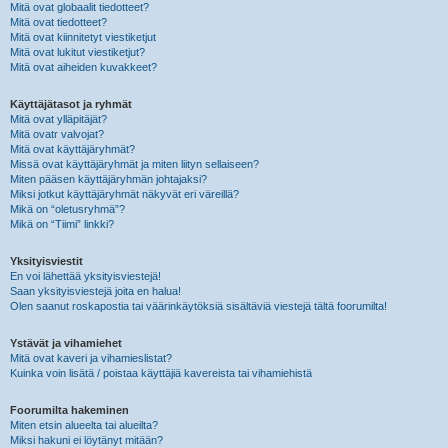
Mitä ovat globaalit tiedotteet?
Mitä ovat tiedotteet?
Mitä ovat kiinnitetyt viestiketjut
Mitä ovat lukitut viestiketjut?
Mitä ovat aiheiden kuvakkeet?
Käyttäjätasot ja ryhmät
Mitä ovat ylläpitäjät?
Mitä ovatr valvojat?
Mitä ovat käyttäjäryhmät?
Missä ovat käyttäjäryhmät ja miten liityn sellaiseen?
Miten pääsen käyttäjäryhmän johtajaksi?
Miksi jotkut käyttäjäryhmät näkyvät eri väreillä?
Mikä on “oletusryhmä”?
Mikä on “Tiimi” linkki?
Yksityisviestit
En voi lähettää yksityisviestejä!
Saan yksityisviestejä joita en halua!
Olen saanut roskapostia tai väärinkäytöksiä sisältäviä viestejä tältä foorumilta!
Ystävät ja vihamiehet
Mitä ovat kaveri ja vihamieslistat?
Kuinka voin lisätä / poistaa käyttäjiä kavereista tai vihamiehistä
Foorumilta hakeminen
Miten etsin alueelta tai alueilta?
Miksi hakuni ei löytänyt mitään?