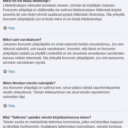
Miksi en voi liittää tiedostoja?
Liitetiedostojen oikeudet annetaan alueen, ryhmän tai käyttäjän mukaan.
Foorumin ylläpitäjä ei välttämättä ole sallinut liitetiedostojen liittämistä tietyllä
alueella tai vain tietyt ryhmät saattavat pystyä liittämään tiedostoja. Ota yhteyttä
foorumin ylläpitäjään jos et tiedä miksi et voi lisätä liitetiedostoja.
Ylös
Miksi sain varoituksen?
Jokaisen foorumin ylläpitäjällä on omat säännöt heidän sivustollensa. Jos olet
rikkonut sääntöä, voit saada varoituksen. Huomioi, että tämä on foorumin
ylläpitäjän päätös ja phpBB Limitedillä ei ole sivustolla annettavien varoitusten
kanssa mitään tekemistä. Ota yhteyttä foorumin ylläpitäjään, jos olet epävarma
annetun varoituksen syystä.
Ylös
Miten ilmoitan viestin valvojalle?
Jos foorumin ylläpitäjä on sallinut sen, sinun pitäisi nähdä raportointipainike
viestin yhteydessä. Tämän klikkaaminen vie sinut viestin raportoinnin
vaiheiden läpi.
Ylös
Mitä “Tallenna”-painike viestin kirjoittamisessa tekee?
Tämän avulla on mahdollista tallentaa luonnoksia, jotka voit kirjoittaa loppuun
ja lähettää myöhemmin. Avataksesi tallennetun luonnoksen, vieraile komissa