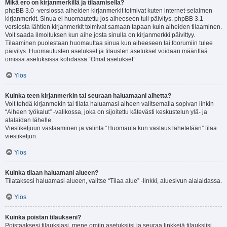
Mikä ero on kirjanmerkillä ja tilaamisella?
phpBB 3.0 -versiossa aiheiden kirjanmerkit toimivat kuten internet-selaimen
kirjanmerkit. Sinua ei huomautettu jos aiheeseen tuli päivitys. phpBB 3.1 -
versiosta lähtien kirjanmerkit toimivat samaan tapaan kuin aiheiden tilaaminen.
Voit saada ilmoituksen kun aihe josta sinulla on kirjanmerkki päivittyy.
Tilaaminen puolestaan huomauttaa sinua kun aiheeseen tai foorumiin tulee
päivitys. Huomautusten asetukset ja tilausten asetukset voidaan määrittää
omissa asetuksissa kohdassa “Omat asetukset”.
Ylös
Kuinka teen kirjanmerkin tai seuraan haluamaani aihetta?
Voit tehdä kirjanmekin tai tilata haluamasi aiheen valitsemalla sopivan linkin
“Aiheen työkalut” -valikossa, joka on sijoitettu kätevästi keskustelun ylä- ja
alalaidan lähelle.
Viestiketjuun vastaaminen ja valinta “Huomauta kun vastaus lähetetään” tilaa
viestiketjun.
Ylös
Kuinka tilaan haluamani alueen?
Tilataksesi haluamasi alueen, valitse “Tilaa alue” -linkki, aluesivun alalaidassa.
Ylös
Kuinka poistan tilaukseni?
Poistaaksesi tilauksiasi, mene omiin asetuksiisi ja seuraa linkkejä tilauksiisi.