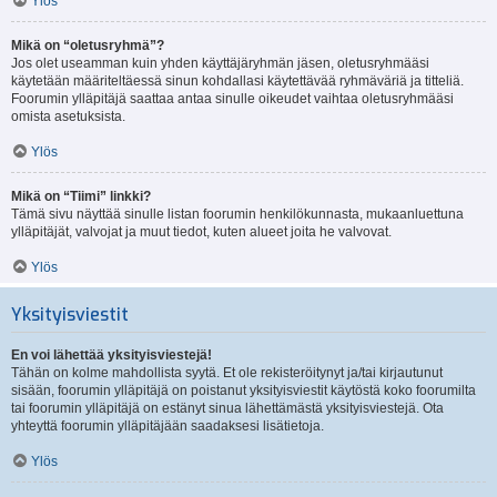
Ylös
Mikä on “oletusryhmä”?
Jos olet useamman kuin yhden käyttäjäryhmän jäsen, oletusryhmääsi
käytetään määriteltäessä sinun kohdallasi käytettävää ryhmäväriä ja titteliä.
Foorumin ylläpitäjä saattaa antaa sinulle oikeudet vaihtaa oletusryhmääsi
omista asetuksista.
Ylös
Mikä on “Tiimi” linkki?
Tämä sivu näyttää sinulle listan foorumin henkilökunnasta, mukaanluettuna
ylläpitäjät, valvojat ja muut tiedot, kuten alueet joita he valvovat.
Ylös
Yksityisviestit
En voi lähettää yksityisviestejä!
Tähän on kolme mahdollista syytä. Et ole rekisteröitynyt ja/tai kirjautunut
sisään, foorumin ylläpitäjä on poistanut yksityisviestit käytöstä koko foorumilta
tai foorumin ylläpitäjä on estänyt sinua lähettämästä yksityisviestejä. Ota
yhteyttä foorumin ylläpitäjään saadaksesi lisätietoja.
Ylös