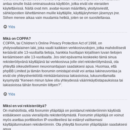
antaa sinulle lisää ominaisuuksia käyttöön, jotka eivät ole vieraiden
käytettävissä. Näitä ovat mm. avatar-kuvan määrittely, yksityisviestit,
sähköpostien lähettäminen muille käyttäjille, käyttäjäryhmien jäsenyys jne.
Siihen menee aikaa vain muutamia hetkiä, joten se on suositeltavaa.
Ylös
Mikä on COPPA?
COPPA, tai Children’s Online Privacy Protection Act of 1998, on
yhdysvaltalainen laki, joka vaatii kaikkien verkkosivustojen, jotka mahdollisesti
keräävät alle 13-vuotiailta tietoja, hankkia huoltajan kirjallisen luvan tietojen
keräämiseen alle 13-vuotiaalta. Jos olet epävarma koskeeko tämä sinua
rekisteröityvänä käyttäjänä tai verkkosivua jolle olet rekisteröitymässä, ota
yhteyttä oikeudelliseen neuvonantajaan saadaksesi apua. Huomaa, että
phpBB Limited ja tämän foorumin omistajat eivät voi antaa lakineuvontaa ja
eivät ole yhteyshenkilöitä minkäänlaisissa lakiasioissa, lukuunottamatta
kysymystä “Keneen minun tulee olla yhteydessä väärinkäytöstapauksissa tai
lakiasioissa tähän foorumiin liittyen?”.
Ylös
Miksi en voi rekisteröityä?
On mahdollista, että foorumin ylläpitäjä on poistanut rekisteröinnin käytöstä
estääkseen uusia vierailijoita rekisteröitymästä. Foorumin ylläpitäjä on voinut
myös asettaa porttikiellon IP-osoitteellesi tai estänyt valitsemasi
käyttäjätunnuksen rekisteröinnin. Ota yhteyttä foorumin ylläpitäjään saadaksesi
apua.