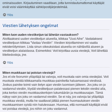
ominaisuuden. Kirjautuminen vaaditaan, jotta tunnistautumattomat käyttäjät
eivät voisi väärinkäyttää sähköpostijärjestelmää.
Ylös
Viestien lähetyksen ongelmat
Miten luon uuden viestiketjun tai lähetän vastauksen?
Aloittaaksesi uuden viestiketjun alueella, klikkaa "Uusi Aihe". Vastataksesi
viestiketjuun klikkaa "Vastaa Viestiin". Viestien kirjoittaminen voi vaatia
rekisteröitymisen. Lista sinun oikeuksistasi alueella on nähtävillä alueen ja
viestiketjun alalaidassa. Esimerkiksi: Voit kirjoittaa uusia viestejä, Voit lähettää
liitetiedostoja, jne.
Ylös
Miten muokkaan tai poistan viestejä?
Jos et ole foorumin ylläpitäjä tai valvoja, voit muokata vain omia viestejäsi. Voit
muokata viestiä klikkaamalla muokkaa-painiketta haluamassasi viestissä.
Joskus painike toimii vain tietyn ajan viestin luomisen jälkeen. Jos joku on jo
vastannut viestiin, löydät viestiketjuun palatessasi pienen tekstin viestisi alla,
joka kertoo viestin muokkauskertojen lukumäärän ja muokkausajan. Tämä
näkyy vain jos joku on vastannut viestiin. Se ei näy, jos valvoja tai ylläpitäjä
muokkaa viestiä, mutta he saattavat jättää pienen huomautuksen viestin
muokkaamisen syistä niin halutessaan. Huomaa, että normaalit käyttäjät eivät
voi poistaa viestejä, jos niihin on joku vastannut.