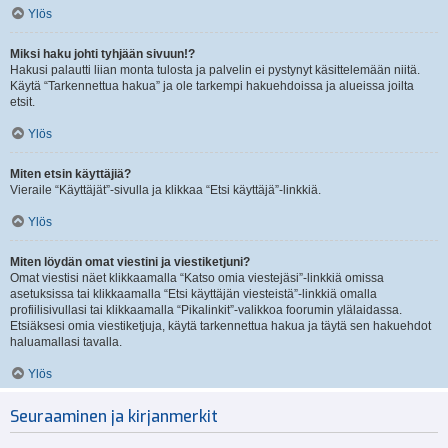
Ylös
Miksi haku johti tyhjään sivuun!?
Hakusi palautti liian monta tulosta ja palvelin ei pystynyt käsittelemään niitä.
Käytä “Tarkennettua hakua” ja ole tarkempi hakuehdoissa ja alueissa joilta
etsit.
Ylös
Miten etsin käyttäjiä?
Vieraile “Käyttäjät”-sivulla ja klikkaa “Etsi käyttäjä”-linkkiä.
Ylös
Miten löydän omat viestini ja viestiketjuni?
Omat viestisi näet klikkaamalla “Katso omia viestejäsi”-linkkiä omissa
asetuksissa tai klikkaamalla “Etsi käyttäjän viesteistä”-linkkiä omalla
profiilisivullasi tai klikkaamalla “Pikalinkit”-valikkoa foorumin ylälaidassa.
Etsiäksesi omia viestiketjuja, käytä tarkennettua hakua ja täytä sen hakuehdot
haluamallasi tavalla.
Ylös
Seuraaminen ja kirjanmerkit