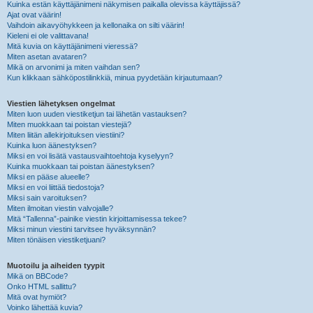
Kuinka estän käyttäjänimeni näkymisen paikalla olevissa käyttäjissä?
Ajat ovat väärin!
Vaihdoin aikavyöhykkeen ja kellonaika on silti väärin!
Kieleni ei ole valittavana!
Mitä kuvia on käyttäjänimeni vieressä?
Miten asetan avataren?
Mikä on arvonimi ja miten vaihdan sen?
Kun klikkaan sähköpostilinkkiä, minua pyydetään kirjautumaan?
Viestien lähetyksen ongelmat
Miten luon uuden viestiketjun tai lähetän vastauksen?
Miten muokkaan tai poistan viestejä?
Miten liitän allekirjoituksen viestiini?
Kuinka luon äänestyksen?
Miksi en voi lisätä vastausvaihtoehtoja kyselyyn?
Kuinka muokkaan tai poistan äänestyksen?
Miksi en pääse alueelle?
Miksi en voi liittää tiedostoja?
Miksi sain varoituksen?
Miten ilmoitan viestin valvojalle?
Mitä “Tallenna”-painike viestin kirjoittamisessa tekee?
Miksi minun viestini tarvitsee hyväksynnän?
Miten tönäisen viestiketjuani?
Muotoilu ja aiheiden tyypit
Mikä on BBCode?
Onko HTML sallittu?
Mitä ovat hymiöt?
Voinko lähettää kuvia?