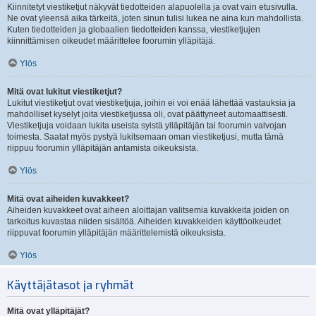
Kiinnitetyt viestiketjut näkyvät tiedotteiden alapuolella ja ovat vain etusivulla.
Ne ovat yleensä aika tärkeitä, joten sinun tulisi lukea ne aina kun mahdollista.
Kuten tiedotteiden ja globaalien tiedotteiden kanssa, viestiketjujen
kiinnittämisen oikeudet määrittelee foorumin ylläpitäjä.
Ylös
Mitä ovat lukitut viestiketjut?
Lukitut viestiketjut ovat viestiketjuja, joihin ei voi enää lähettää vastauksia ja
mahdolliset kyselyt joita viestiketjussa oli, ovat päättyneet automaattisesti.
Viestiketjuja voidaan lukita useista syistä ylläpitäjän tai foorumin valvojan
toimesta. Saatat myös pystyä lukitsemaan oman viestiketjusi, mutta tämä
riippuu foorumin ylläpitäjän antamista oikeuksista.
Ylös
Mitä ovat aiheiden kuvakkeet?
Aiheiden kuvakkeet ovat aiheen aloittajan valitsemia kuvakkeita joiden on
tarkoitus kuvastaa niiden sisältöä. Aiheiden kuvakkeiden käyttöoikeudet
riippuvat foorumin ylläpitäjän määrittelemistä oikeuksista.
Ylös
Käyttäjätasot ja ryhmät
Mitä ovat ylläpitäjät?