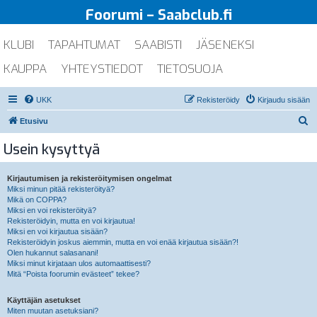
Foorumi – Saabclub.fi
KLUBI
TAPAHTUMAT
SAABISTI
JÄSENEKSI
KAUPPA
YHTEYSTIEDOT
TIETOSUOJA
UKK
Rekisteröidy
Kirjaudu sisään
E
Etusivu
t
Usein kysyttyä
s
i
Kirjautumisen ja rekisteröitymisen ongelmat
Miksi minun pitää rekisteröityä?
Mikä on COPPA?
Miksi en voi rekisteröityä?
Rekisteröidyin, mutta en voi kirjautua!
Miksi en voi kirjautua sisään?
Rekisteröidyin joskus aiemmin, mutta en voi enää kirjautua sisään?!
Olen hukannut salasanani!
Miksi minut kirjataan ulos automaattisesti?
Mitä “Poista foorumin evästeet” tekee?
Käyttäjän asetukset
Miten muutan asetuksiani?