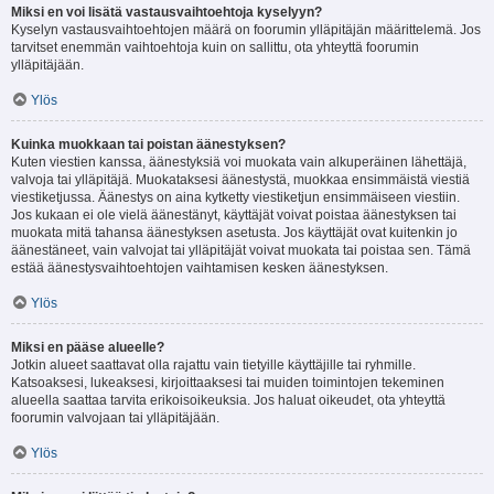
Miksi en voi lisätä vastausvaihtoehtoja kyselyyn?
Kyselyn vastausvaihtoehtojen määrä on foorumin ylläpitäjän määrittelemä. Jos
tarvitset enemmän vaihtoehtoja kuin on sallittu, ota yhteyttä foorumin
ylläpitäjään.
Ylös
Kuinka muokkaan tai poistan äänestyksen?
Kuten viestien kanssa, äänestyksiä voi muokata vain alkuperäinen lähettäjä,
valvoja tai ylläpitäjä. Muokataksesi äänestystä, muokkaa ensimmäistä viestiä
viestiketjussa. Äänestys on aina kytketty viestiketjun ensimmäiseen viestiin.
Jos kukaan ei ole vielä äänestänyt, käyttäjät voivat poistaa äänestyksen tai
muokata mitä tahansa äänestyksen asetusta. Jos käyttäjät ovat kuitenkin jo
äänestäneet, vain valvojat tai ylläpitäjät voivat muokata tai poistaa sen. Tämä
estää äänestysvaihtoehtojen vaihtamisen kesken äänestyksen.
Ylös
Miksi en pääse alueelle?
Jotkin alueet saattavat olla rajattu vain tietyille käyttäjille tai ryhmille.
Katsoaksesi, lukeaksesi, kirjoittaaksesi tai muiden toimintojen tekeminen
alueella saattaa tarvita erikoisoikeuksia. Jos haluat oikeudet, ota yhteyttä
foorumin valvojaan tai ylläpitäjään.
Ylös