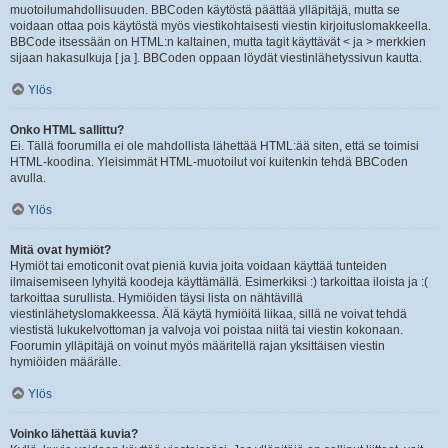
muotoilumahdollisuuden. BBCoden käytöstä päättää ylläpitäjä, mutta se
voidaan ottaa pois käytöstä myös viestikohtaisesti viestin kirjoituslomakkeella.
BBCode itsessään on HTML:n kaltainen, mutta tagit käyttävät < ja > merkkien
sijaan hakasulkuja [ ja ]. BBCoden oppaan löydät viestinlähetyssivun kautta.
Ylös
Onko HTML sallittu?
Ei. Tällä foorumilla ei ole mahdollista lähettää HTML:ää siten, että se toimisi
HTML-koodina. Yleisimmät HTML-muotoilut voi kuitenkin tehdä BBCoden
avulla.
Ylös
Mitä ovat hymiöt?
Hymiöt tai emoticonit ovat pieniä kuvia joita voidaan käyttää tunteiden
ilmaisemiseen lyhyitä koodeja käyttämällä. Esimerkiksi :) tarkoittaa iloista ja :(
tarkoittaa surullista. Hymiöiden täysi lista on nähtävillä
viestinlähetyslomakkeessa. Älä käytä hymiöitä liikaa, sillä ne voivat tehdä
viestistä lukukelvottoman ja valvoja voi poistaa niitä tai viestin kokonaan.
Foorumin ylläpitäjä on voinut myös määritellä rajan yksittäisen viestin
hymiöiden määrälle.
Ylös
Voinko lähettää kuvia?