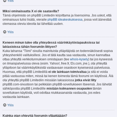
Ylös
Miksi ominaisuutta X ei ole saatavilla?
Tämä ohjelmisto on phpBB Limitedin kirjoittama ja lisensoima. Jos uskot, että
ominaisuus tulisi lisätä, vieraile
phpBB ideakeskuksessa
, jossa voit äänestää
olemassa olevia ideoita tai lähettää uuden.
Ylös
Keneen minun tulee olla yhteydessä väärinkäytöstapauksissa tai
lakiasioissa tähän foorumiin liittyen?
Kuka tahansa “Tiimi”-sivulla mainituista ylläpitäjistä on todennäköisesti sopiva
yhteyshenkilö valituksillesi. Jos et tätä kautta saa vastausta, sinun kannattaa
ottaa yhteyttä verkkotunnuksen omistajaan (tee
whois-kysely
) tai jos kyseessä
on ilmaispalvelussa oleva (esim. Yahoo!, free.fr, f2s.com, jne.), ota yhteyttä
ylläpitoon tai väärinkäytöksistä vastaavaan osastoon kyseisessä palvelussa.
Huomaa, että phpBB Limitedillä
ei ole lainkaan toimivaltaa
ja sitä ei voida
pitää vastuussa miten, missä tai kenen toimesta tämä foorumi on käytössä. Älä
ota yhteyttä phpBB Limitediin missään lakiasioissa
jotka eivät liity
phpBB.com-sivustoon tai pelkkään phpBB-sovellukseen itseensä. Jos lähetät
sähköpostia phpBB Limitedille
mistään kolmannen osapuolen
tämän
sovelluksen käytöstä, voit odottaa niukkasanaista vastausta, jos edes
vastausta lainkaan.
Ylös
Kuinka otan yhteyttä foorumin ylläpitäjään?