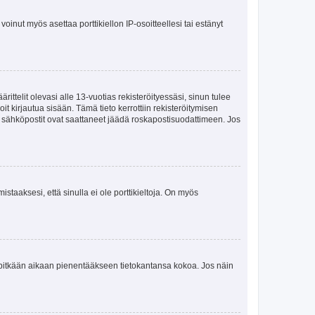
oinut myös asettaa porttikiellon IP-osoitteellesi tai estänyt
ttelit olevasi alle 13-vuotias rekisteröityessäsi, sinun tulee
it kirjautua sisään. Tämä tieto kerrottiin rekisteröitymisen
ai sähköpostit ovat saattaneet jäädä roskapostisuodattimeen. Jos
staaksesi, että sinulla ei ole porttikieltoja. On myös
neet pitkään aikaan pienentääkseen tietokantansa kokoa. Jos näin