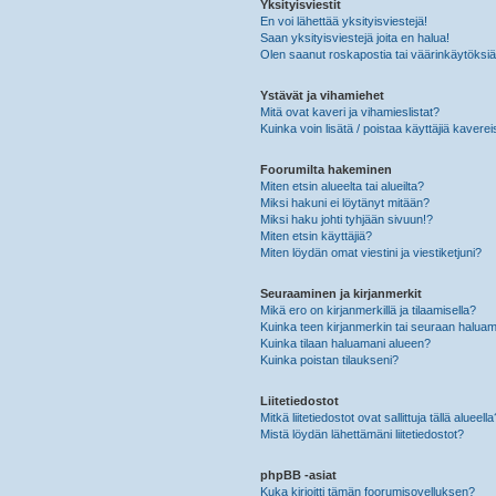
Yksityisviestit
En voi lähettää yksityisviestejä!
Saan yksityisviestejä joita en halua!
Olen saanut roskapostia tai väärinkäytöksiä s
Ystävät ja vihamiehet
Mitä ovat kaveri ja vihamieslistat?
Kuinka voin lisätä / poistaa käyttäjiä kaverei
Foorumilta hakeminen
Miten etsin alueelta tai alueilta?
Miksi hakuni ei löytänyt mitään?
Miksi haku johti tyhjään sivuun!?
Miten etsin käyttäjiä?
Miten löydän omat viestini ja viestiketjuni?
Seuraaminen ja kirjanmerkit
Mikä ero on kirjanmerkillä ja tilaamisella?
Kuinka teen kirjanmerkin tai seuraan haluam
Kuinka tilaan haluamani alueen?
Kuinka poistan tilaukseni?
Liitetiedostot
Mitkä liitetiedostot ovat sallittuja tällä alueell
Mistä löydän lähettämäni liitetiedostot?
phpBB -asiat
Kuka kirjoitti tämän foorumisovelluksen?