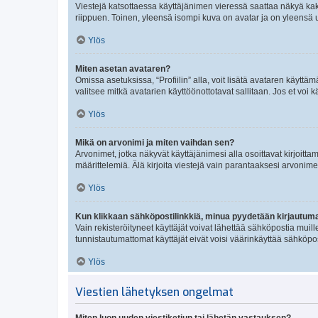
Viestejä katsottaessa käyttäjänimen vieressä saattaa näkyä kaksi
riippuen. Toinen, yleensä isompi kuva on avatar ja on yleensä un
Ylös
Miten asetan avataren?
Omissa asetuksissa, “Profiilin” alla, voit lisätä avataren käyttä
valitsee mitkä avatarien käyttöönottotavat sallitaan. Jos et voi k
Ylös
Mikä on arvonimi ja miten vaihdan sen?
Arvonimet, jotka näkyvät käyttäjänimesi alla osoittavat kirjoittam
määrittelemiä. Älä kirjoita viestejä vain parantaaksesi arvonimeäs
Ylös
Kun klikkaan sähköpostilinkkiä, minua pyydetään kirjautum
Vain rekisteröityneet käyttäjät voivat lähettää sähköpostia muil
tunnistautumattomat käyttäjät eivät voisi väärinkäyttää sähköpo
Ylös
Viestien lähetyksen ongelmat
Miten luon uuden viestiketjun tai lähetän vastauksen?