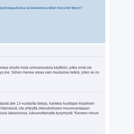
töstapauksissa tai lakiasioissa tähän foorumiin liittyen?
 antaa sinulle lisää ominaisuuksia käyttöön, jotka eivät ole
enyys jne. Siihen menee aikaa vain muutamia hetkiä, joten se on
vät alle 13-vuotiailta tietoja, hankkia huoltajan kirjallisen
teröitymässä, ota yhteyttä oikeudelliseen neuvonantajaan
isissa lakiasioissa, lukuunottamatta kysymystä “Keneen minun