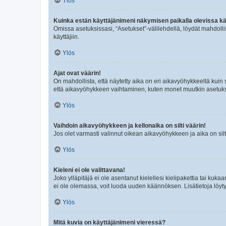
Ylös
Kuinka estän käyttäjänimeni näkymisen paikalla olevissa kä
Omissa asetuksissasi, “Asetukset”-välilehdellä, löydät mahdoll
käyttäjiin.
Ylös
Ajat ovat väärin!
On mahdollista, että näytetty aika on eri aikavyöhykkeeltä kuin
että aikavyöhykkeen vaihtaminen, kuten monet muutkin asetukset o
Ylös
Vaihdoin aikavyöhykkeen ja kellonaika on silti väärin!
Jos olet varmasti valinnut oikean aikavyöhykkeen ja aika on silt
Ylös
Kieleni ei ole valittavana!
Joko ylläpitäjä ei ole asentanut kielellesi kielipakettia tai kuka
ei ole olemassa, voit luoda uuden käännöksen. Lisätietoja löyt
Ylös
Mitä kuvia on käyttäjänimeni vieressä?