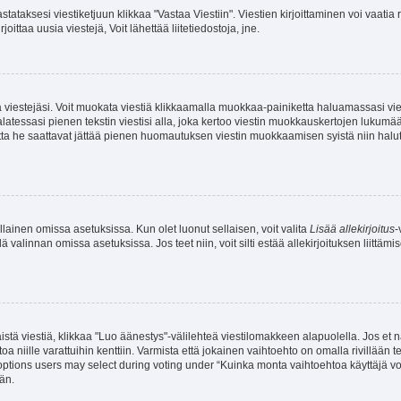
stataksesi viestiketjuun klikkaa "Vastaa Viestiin". Viestien kirjoittaminen voi vaatia
joittaa uusia viestejä, Voit lähettää liitetiedostoja, jne.
ia viestejäsi. Voit muokata viestiä klikkaamalla muokkaa-painiketta haluamassasi vies
n palatessasi pienen tekstin viestisi alla, joka kertoo viestin muokkauskertojen luk
 mutta he saattavat jättää pienen huomautuksen viestin muokkaamisen syistä niin halu
ellainen omissa asetuksissa. Kun olet luonut sellaisen, voit valita
Lisää allekirjoitus
-
lä valinnan omissa asetuksissa. Jos teet niin, voit silti estää allekirjoituksen liittäm
stä viestiä, klikkaa "Luo äänestys"-välilehteä viestilomakkeen alapuolella. Jos et näe
a niille varattuihin kenttiin. Varmista että jokainen vaihtoehto on omalla rivillään
 options users may select during voting under “Kuinka monta vaihtoehtoa käyttäjä voi
än.