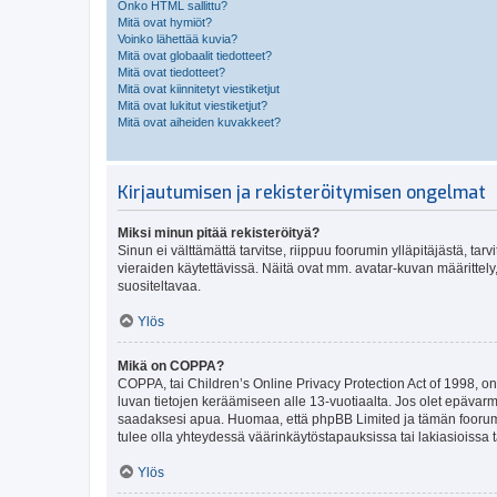
Onko HTML sallittu?
Mitä ovat hymiöt?
Voinko lähettää kuvia?
Mitä ovat globaalit tiedotteet?
Mitä ovat tiedotteet?
Mitä ovat kiinnitetyt viestiketjut
Mitä ovat lukitut viestiketjut?
Mitä ovat aiheiden kuvakkeet?
Kirjautumisen ja rekisteröitymisen ongelmat
Miksi minun pitää rekisteröityä?
Sinun ei välttämättä tarvitse, riippuu foorumin ylläpitäjästä, tar
vieraiden käytettävissä. Näitä ovat mm. avatar-kuvan määrittely,
suositeltavaa.
Ylös
Mikä on COPPA?
COPPA, tai Children’s Online Privacy Protection Act of 1998, on y
luvan tietojen keräämiseen alle 13-vuotiaalta. Jos olet epävarm
saadaksesi apua. Huomaa, että phpBB Limited ja tämän foorumin
tulee olla yhteydessä väärinkäytöstapauksissa tai lakiasioissa t
Ylös