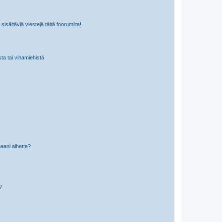
isältäviä viestejä tältä foorumilta!
sta tai vihamiehistä
aani aihetta?
a?