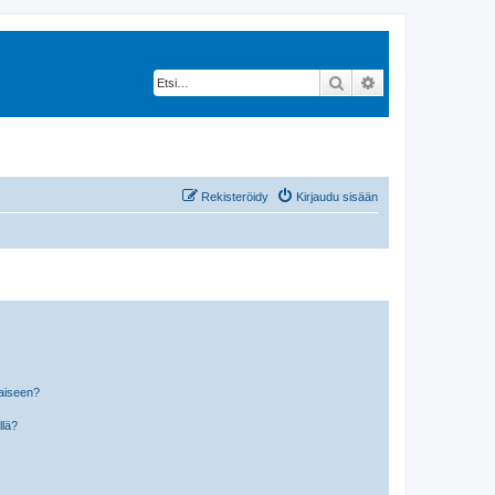
Etsi
Tarkennettu hak
Rekisteröidy
Kirjaudu sisään
laiseen?
llä?