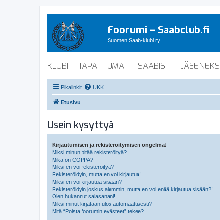
Foorumi – Saabclub.fi
Suomen Saab-klubi ry
KLUBI
TAPAHTUMAT
SAABISTI
JÄSENEKS
Pikalinkit
UKK
Etusivu
Usein kysyttyä
Kirjautumisen ja rekisteröitymisen ongelmat
Miksi minun pitää rekisteröityä?
Mikä on COPPA?
Miksi en voi rekisteröityä?
Rekisteröidyin, mutta en voi kirjautua!
Miksi en voi kirjautua sisään?
Rekisteröidyin joskus aiemmin, mutta en voi enää kirjautua sisään?!
Olen hukannut salasanani!
Miksi minut kirjataan ulos automaattisesti?
Mitä “Poista foorumin evästeet” tekee?