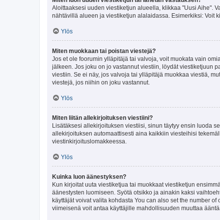
Aloittaaksesi uuden viestiketjun alueella, klikkaa "Uusi Aihe". Va
nähtävillä alueen ja viestiketjun alalaidassa. Esimerkiksi: Voit kir
Ylös
Miten muokkaan tai poistan viestejä?
Jos et ole foorumin ylläpitäjä tai valvoja, voit muokata vain om
jälkeen. Jos joku on jo vastannut viestiin, löydät viestiketjuu
viestiin. Se ei näy, jos valvoja tai ylläpitäjä muokkaa viestiä,
viestejä, jos niihin on joku vastannut.
Ylös
Miten liitän allekirjoituksen viestiini?
Lisätäksesi allekirjoituksen viestiisi, sinun täytyy ensin luoda s
allekirjoituksen automaattisesti aina kaikkiin viesteihisi tekemäl
viestinkirjoituslomakkeessa.
Ylös
Kuinka luon äänestyksen?
Kun kirjoitat uuta viestiketjua tai muokkaat viestiketjun ensimmäi
äänestysten luomiseen. Syötä otsikko ja ainakin kaksi vaihtoehto
käyttäjät voivat valita kohdasta You can also set the number of
viimeisenä voit antaa käyttäjille mahdollisuuden muuttaa ääntä