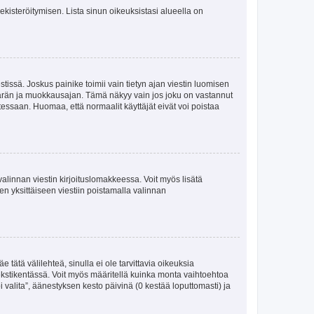
 rekisteröitymisen. Lista sinun oikeuksistasi alueella on
tissä. Joskus painike toimii vain tietyn ajan viestin luomisen
umäärän ja muokkausajan. Tämä näkyy vain jos joku on vastannut
tessaan. Huomaa, että normaalit käyttäjät eivät voi poistaa
valinnan viestin kirjoituslomakkeessa. Voit myös lisätä
isen yksittäiseen viestiin poistamalla valinnan
 tätä välilehteä, sinulla ei ole tarvittavia oikeuksia
 tekstikentässä. Voit myös määritellä kuinka monta vaihtoehtoa
 valita”, äänestyksen kesto päivinä (0 kestää loputtomasti) ja