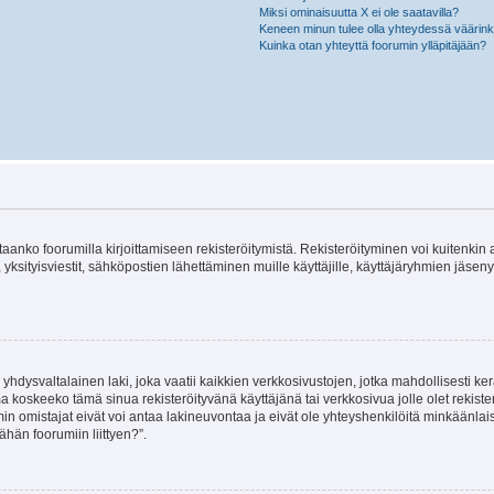
Miksi ominaisuutta X ei ole saatavilla?
Keneen minun tulee olla yhteydessä väärinkäy
Kuinka otan yhteyttä foorumin ylläpitäjään?
vitaanko foorumilla kirjoittamiseen rekisteröitymistä. Rekisteröityminen voi kuitenkin
 yksityisviestit, sähköpostien lähettäminen muille käyttäjille, käyttäjäryhmien jäs
hdysvaltalainen laki, joka vaatii kaikkien verkkosivustojen, jotka mahdollisesti kerää
a koskeeko tämä sinua rekisteröityvänä käyttäjänä tai verkkosivua jolle olet rekis
 omistajat eivät voi antaa lakineuvontaa ja eivät ole yhteyshenkilöitä minkäänla
ähän foorumiin liittyen?”.