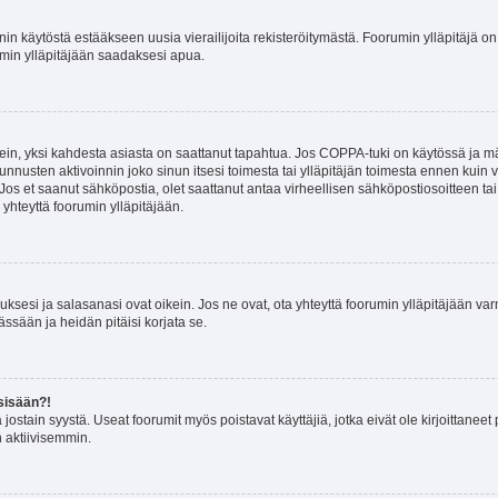
nin käytöstä estääkseen uusia vierailijoita rekisteröitymästä. Foorumin ylläpitäjä on v
umin ylläpitäjään saadaksesi apua.
ein, yksi kahdesta asiasta on saattanut tapahtua. Jos COPPA-tuki on käytössä ja määri
nnusten aktivoinnin joko sinun itsesi toimesta tai ylläpitäjän toimesta ennen kuin vo
. Jos et saanut sähköpostia, olet saattanut antaa virheellisen sähköpostiosoitteen t
 yhteyttä foorumin ylläpitäjään.
sesi ja salasanasi ovat oikein. Jos ne ovat, ota yhteyttä foorumin ylläpitäjään varmi
ssään ja heidän pitäisi korjata se.
sisään?!
stä jostain syystä. Useat foorumit myös poistavat käyttäjiä, jotka eivät ole kirjoitta
n aktiivisemmin.