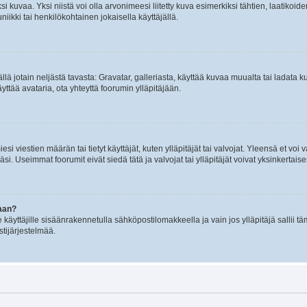
 kuvaa. Yksi niistä voi olla arvonimeesi liitetty kuva esimerkiksi tähtien, laatikoid
iikki tai henkilökohtainen jokaisella käyttäjällä.
mällä jotain neljästä tavasta: Gravatar, galleriasta, käyttää kuvaa muualta tai ladata
äyttää avataria, ota yhteyttä foorumin ylläpitäjään.
iesi viestien määrän tai tietyt käyttäjät, kuten ylläpitäjät tai valvojat. Yleensä et vo
i. Useimmat foorumit eivät siedä tätä ja valvojat tai ylläpitäjät voivat yksinkertaise
aan?
le käyttäjille sisäänrakennetulla sähköpostilomakkeella ja vain jos ylläpitäjä sallii
stijärjestelmää.