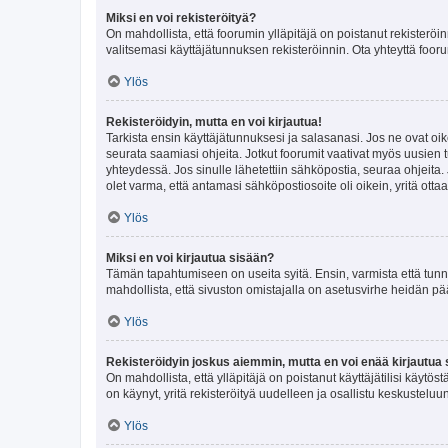
Miksi en voi rekisteröityä?
On mahdollista, että foorumin ylläpitäjä on poistanut rekisteröin
valitsemasi käyttäjätunnuksen rekisteröinnin. Ota yhteyttä foor
Ylös
Rekisteröidyin, mutta en voi kirjautua!
Tarkista ensin käyttäjätunnuksesi ja salasanasi. Jos ne ovat oik
seurata saamiasi ohjeita. Jotkut foorumit vaativat myös uusien tu
yhteydessä. Jos sinulle lähetettiin sähköpostia, seuraa ohjeita
olet varma, että antamasi sähköpostiosoite oli oikein, yritä ottaa
Ylös
Miksi en voi kirjautua sisään?
Tämän tapahtumiseen on useita syitä. Ensin, varmista että tunnuk
mahdollista, että sivuston omistajalla on asetusvirhe heidän pää
Ylös
Rekisteröidyin joskus aiemmin, mutta en voi enää kirjautua 
On mahdollista, että ylläpitäjä on poistanut käyttäjätilisi käytö
on käynyt, yritä rekisteröityä uudelleen ja osallistu keskusteluu
Ylös