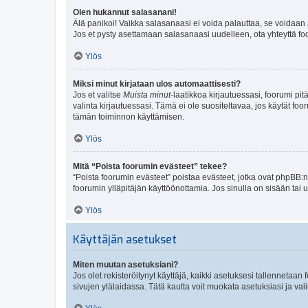
Olen hukannut salasanani!
Älä panikoi! Vaikka salasanaasi ei voida palauttaa, se voidaan 
Jos et pysty asettamaan salasanaasi uudelleen, ota yhteyttä foo
Ylös
Miksi minut kirjataan ulos automaattisesti?
Jos et valitse
Muista minut
-laatikkoa kirjautuessasi, foorumi pi
valinta kirjautuessasi. Tämä ei ole suositeltavaa, jos käytät foo
tämän toiminnon käyttämisen.
Ylös
Mitä “Poista foorumin evästeet” tekee?
“Poista foorumin evästeet” poistaa evästeet, jotka ovat phpBB:n 
foorumin ylläpitäjän käyttöönottamia. Jos sinulla on sisään ta
Ylös
Käyttäjän asetukset
Miten muutan asetuksiani?
Jos olet rekisteröitynyt käyttäjä, kaikki asetuksesi tallennetaa
sivujen ylälaidassa. Tätä kautta voit muokata asetuksiasi ja vali