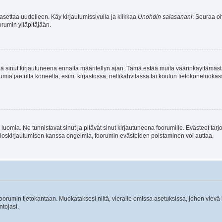
asettaa uudelleen. Käy kirjautumissivulla ja klikkaa
Unohdin salasanani
. Seuraa oh
rumin ylläpitäjään.
tää sinut kirjautuneena ennalta määritellyn ajan. Tämä estää muita väärinkäyttämäs
rumia jaetulta koneelta, esim. kirjastossa, nettikahvilassa tai koulun tietokoneluokas
luomia. Ne tunnistavat sinut ja pitävät sinut kirjautuneena foorumille. Evästeet tarj
i uloskirjautumisen kanssa ongelmia, foorumin evästeiden poistaminen voi auttaa.
n foorumin tietokantaan. Muokataksesi niitä, vieraile omissa asetuksissa, johon vievä
ntojasi.