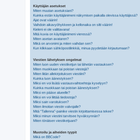
Käyttäjän asetukset
Miten muutan asetuksiani?
Kuinka estän käyttäjänimeni näkymisen paikalla olevissa käyttäjissä?
Ajat ovat väärin!
Vaihdoin aikavyöhykkeen ja kellonaika on silti väärin!
Kieleni ei ole valittavana!
Mitä kuvia on käyttäjänimeni vieressä?
Miten asetan avataren?
Mikä on arvonimi ja miten vaihdan sen?
Kun klikkaan sähköpostilinkkiä, minua pyydetään kirjautumaan?
Viestien lähetyksen ongelmat
Miten luon uuden viestiketjun tai lähetän vastauksen?
Miten muokkaan tai poistan viestejä?
Miten liitän allekirjoituksen viestiini?
Kuinka luon äänestyksen?
Miksi en voi lisätä vastausvaihtoehtoja kyselyyn?
Kuinka muokkaan tai poistan äänestyksen?
Miksi en pääse alueelle?
Miksi en voi liittää tiedostoja?
Miksi sain varoituksen?
Miten ilmoitan viestin valvojalle?
Mitä “Tallenna”-painike viestin kirjoittamisessa tekee?
Miksi minun viestini tarvitsee hyväksynnän?
Miten tönäisen viestiketjuani?
Muotoilu ja aiheiden tyypit
Mikä on BBCode?