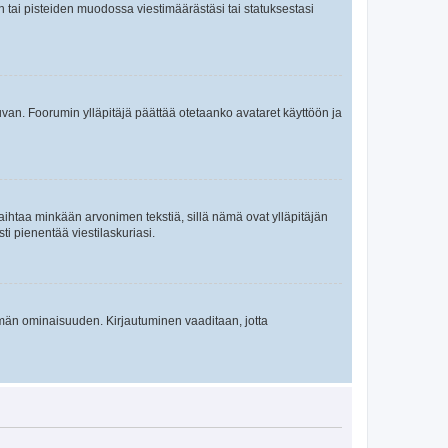
en tai pisteiden muodossa viestimäärästäsi tai statuksestasi
 kuvan. Foorumin ylläpitäjä päättää otetaanko avataret käyttöön ja
i vaihtaa minkään arvonimen tekstiä, sillä nämä ovat ylläpitäjän
sti pienentää viestilaskuriasi.
 tämän ominaisuuden. Kirjautuminen vaaditaan, jotta