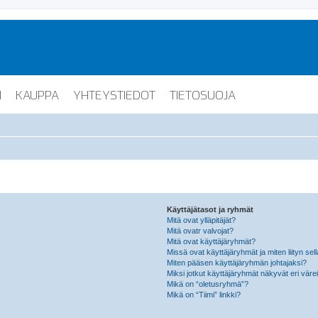
I
KAUPPA
YHTEYSTIEDOT
TIETOSUOJA
Käyttäjätasot ja ryhmät
Mitä ovat ylläpitäjät?
Mitä ovatr valvojat?
Mitä ovat käyttäjäryhmät?
Missä ovat käyttäjäryhmät ja miten liityn sel
Miten pääsen käyttäjäryhmän johtajaksi?
Miksi jotkut käyttäjäryhmät näkyvät eri värei
Mikä on “oletusryhmä”?
Mikä on “Tiimi” linkki?