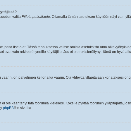
yttäjissä?
isuuden valita
Piilota paikallaolo
. Ottamalla tämän asetuksen käyttöön näyt vain ylläpit
 se jossa itse olet. Tässä tapauksessa valitse omista asetuksista oma aikavyöhykke
vat vain rekisteröityneille käyttäjille. Jos et ole rekisteröitynyt, tämä on hyvä aik
i väärin, on palvelimen kellonaika väärin. Ota yhteyttä ylläpitäjään korjataksesi on
an ei ole kääntänyt tätä foorumia kielellesi. Kokeile pyytää foorumin ylläpitäjältä, jos
yy
phpBB
®:n sivuilta.