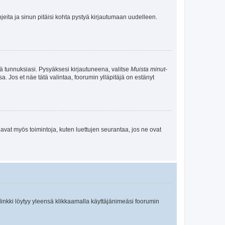
jeita ja sinun pitäisi kohta pystyä kirjautumaan uudelleen.
tä tunnuksiasi. Pysyäksesi kirjautuneena, valitse
Muista minut
-
sa. Jos et näe tätä valintaa, foorumin ylläpitäjä on estänyt
oavat myös toimintoja, kuten luettujen seurantaa, jos ne ovat
 linkki löytyy yleensä klikkaamalla käyttäjänimeäsi foorumin