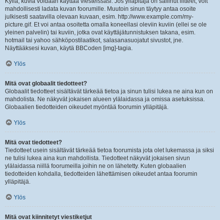
Kyllä, kuvia voidaan käyttää viesteissäsi. Jos ylläpitäjä on sallinut liitteet, voit
mahdollisesti ladata kuvan foorumille. Muutoin sinun täytyy antaa osoite
julkisesti saatavilla olevaan kuvaan, esim. http://www.example.com/my-
picture.gif. Et voi antaa osoitetta omalla koneellasi oleviin kuviin (ellei se ole
yleinen palvelin) tai kuviin, jotka ovat käyttäjätunnistuksen takana, esim.
hotmail tai yahoo sähköpostilaatikot, salasanasuojatut sivustot, jne.
Näyttääksesi kuvan, käytä BBCoden [img]-tagia.
Ylös
Mitä ovat globaalit tiedotteet?
Globaalit tiedotteet sisältävät tärkeää tietoa ja sinun tulisi lukea ne aina kun on
mahdolista. Ne näkyvät jokaisen alueen ylälaidassa ja omissa asetuksissa.
Globaalien tiedotteiden oikeudet myöntää foorumin ylläpitäjä.
Ylös
Mitä ovat tiedotteet?
Tiedotteet usein sisältävät tärkeää tietoa foorumista jota olet lukemassa ja siksi
ne tulisi lukea aina kun mahdollista. Tiedotteet näkyvät jokaisen sivun
ylälaidassa niillä foorumeilla joihin ne on lähetetty. Kuten globaalien
tiedotteiden kohdalla, tiedotteiden lähettämisen oikeudet antaa foorumin
ylläpitäjä.
Ylös
Mitä ovat kiinnitetyt viestiketjut