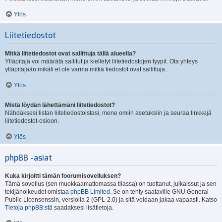
Ylös
Liitetiedostot
Mitkä liitetiedostot ovat sallittuja tällä alueella?
Ylläpitäjä voi määrätä sallitut ja kielletyt liitetiedostojen tyypit. Ota yhteys
ylläpitäjään mikäli et ole varma mitkä tiedostot ovat sallittuja..
Ylös
Mistä löydän lähettämäni liitetiedostot?
Nähdäksesi listan liitetiedostoistasi, mene omiin asetuksiin ja seuraa linkkejä
liitetiedostot-osioon.
Ylös
phpBB -asiat
Kuka kirjoitti tämän foorumisovelluksen?
Tämä sovellus (sen muokkaamattomassa tilassa) on tuottanut, julkaissut ja sen
tekijänoikeudet omistaa
phpBB Limited
. Se on tehty saataville GNU General
Public Licensenssin, versiolla 2 (GPL-2.0) ja sitä voidaan jakaa vapaasti. Katso
Tietoja phpBB:stä
saadaksesi lisätietoja.