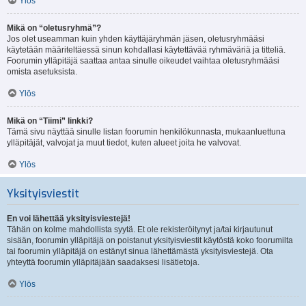
Ylös
Mikä on “oletusryhmä”?
Jos olet useamman kuin yhden käyttäjäryhmän jäsen, oletusryhmääsi
käytetään määriteltäessä sinun kohdallasi käytettävää ryhmäväriä ja titteliä.
Foorumin ylläpitäjä saattaa antaa sinulle oikeudet vaihtaa oletusryhmääsi
omista asetuksista.
Ylös
Mikä on “Tiimi” linkki?
Tämä sivu näyttää sinulle listan foorumin henkilökunnasta, mukaanluettuna
ylläpitäjät, valvojat ja muut tiedot, kuten alueet joita he valvovat.
Ylös
Yksityisviestit
En voi lähettää yksityisviestejä!
Tähän on kolme mahdollista syytä. Et ole rekisteröitynyt ja/tai kirjautunut
sisään, foorumin ylläpitäjä on poistanut yksityisviestit käytöstä koko foorumilta
tai foorumin ylläpitäjä on estänyt sinua lähettämästä yksityisviestejä. Ota
yhteyttä foorumin ylläpitäjään saadaksesi lisätietoja.
Ylös