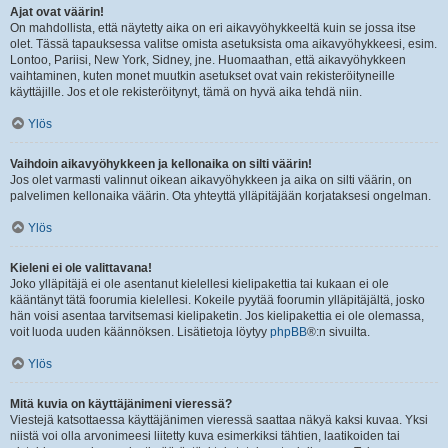
Ajat ovat väärin!
On mahdollista, että näytetty aika on eri aikavyöhykkeeltä kuin se jossa itse
olet. Tässä tapauksessa valitse omista asetuksista oma aikavyöhykkeesi, esim.
Lontoo, Pariisi, New York, Sidney, jne. Huomaathan, että aikavyöhykkeen
vaihtaminen, kuten monet muutkin asetukset ovat vain rekisteröityneille
käyttäjille. Jos et ole rekisteröitynyt, tämä on hyvä aika tehdä niin.
Ylös
Vaihdoin aikavyöhykkeen ja kellonaika on silti väärin!
Jos olet varmasti valinnut oikean aikavyöhykkeen ja aika on silti väärin, on
palvelimen kellonaika väärin. Ota yhteyttä ylläpitäjään korjataksesi ongelman.
Ylös
Kieleni ei ole valittavana!
Joko ylläpitäjä ei ole asentanut kielellesi kielipakettia tai kukaan ei ole
kääntänyt tätä foorumia kielellesi. Kokeile pyytää foorumin ylläpitäjältä, josko
hän voisi asentaa tarvitsemasi kielipaketin. Jos kielipakettia ei ole olemassa,
voit luoda uuden käännöksen. Lisätietoja löytyy
phpBB
®:n sivuilta.
Ylös
Mitä kuvia on käyttäjänimeni vieressä?
Viestejä katsottaessa käyttäjänimen vieressä saattaa näkyä kaksi kuvaa. Yksi
niistä voi olla arvonimeesi liitetty kuva esimerkiksi tähtien, laatikoiden tai