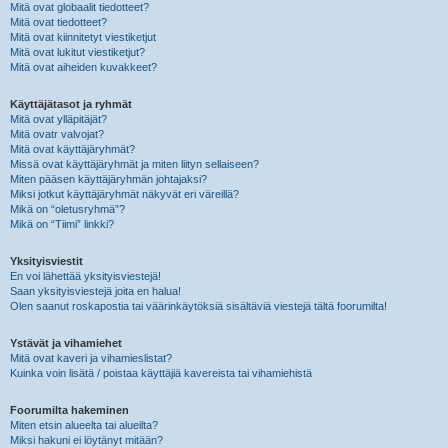
Mitä ovat globaalit tiedotteet?
Mitä ovat tiedotteet?
Mitä ovat kiinnitetyt viestiketjut
Mitä ovat lukitut viestiketjut?
Mitä ovat aiheiden kuvakkeet?
Käyttäjätasot ja ryhmät
Mitä ovat ylläpitäjät?
Mitä ovatr valvojat?
Mitä ovat käyttäjäryhmät?
Missä ovat käyttäjäryhmät ja miten liityn sellaiseen?
Miten pääsen käyttäjäryhmän johtajaksi?
Miksi jotkut käyttäjäryhmät näkyvät eri väreillä?
Mikä on “oletusryhmä”?
Mikä on “Tiimi” linkki?
Yksityisviestit
En voi lähettää yksityisviestejä!
Saan yksityisviestejä joita en halua!
Olen saanut roskapostia tai väärinkäytöksiä sisältäviä viestejä tältä foorumilta!
Ystävät ja vihamiehet
Mitä ovat kaveri ja vihamieslistat?
Kuinka voin lisätä / poistaa käyttäjiä kavereista tai vihamiehistä
Foorumilta hakeminen
Miten etsin alueelta tai alueilta?
Miksi hakuni ei löytänyt mitään?