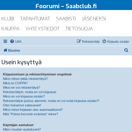
Foorumi – Saabclub.fi
KLUBI
TAPAHTUMAT
SAABISTI
JÄSENEKSI
KAUPPA
YHTEYSTIEDOT
TIETOSUOJA
UKK
Rekisteröidy
Kirjaudu sisään
E
Etusivu
t
Usein kysyttyä
s
i
Kirjautumisen ja rekisteröitymisen ongelmat
Miksi minun pitää rekisteröityä?
Mikä on COPPA?
Miksi en voi rekisteröityä?
Rekisteröidyin, mutta en voi kirjautua!
Miksi en voi kirjautua sisään?
Rekisteröidyin joskus aiemmin, mutta en voi enää kirjautua sisään?!
Olen hukannut salasanani!
Miksi minut kirjataan ulos automaattisesti?
Mitä “Poista foorumin evästeet” tekee?
Käyttäjän asetukset
Miten muutan asetuksiani?