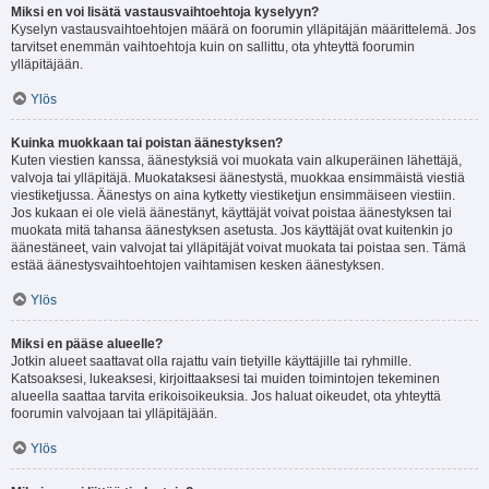
Miksi en voi lisätä vastausvaihtoehtoja kyselyyn?
Kyselyn vastausvaihtoehtojen määrä on foorumin ylläpitäjän määrittelemä. Jos
tarvitset enemmän vaihtoehtoja kuin on sallittu, ota yhteyttä foorumin
ylläpitäjään.
Ylös
Kuinka muokkaan tai poistan äänestyksen?
Kuten viestien kanssa, äänestyksiä voi muokata vain alkuperäinen lähettäjä,
valvoja tai ylläpitäjä. Muokataksesi äänestystä, muokkaa ensimmäistä viestiä
viestiketjussa. Äänestys on aina kytketty viestiketjun ensimmäiseen viestiin.
Jos kukaan ei ole vielä äänestänyt, käyttäjät voivat poistaa äänestyksen tai
muokata mitä tahansa äänestyksen asetusta. Jos käyttäjät ovat kuitenkin jo
äänestäneet, vain valvojat tai ylläpitäjät voivat muokata tai poistaa sen. Tämä
estää äänestysvaihtoehtojen vaihtamisen kesken äänestyksen.
Ylös
Miksi en pääse alueelle?
Jotkin alueet saattavat olla rajattu vain tietyille käyttäjille tai ryhmille.
Katsoaksesi, lukeaksesi, kirjoittaaksesi tai muiden toimintojen tekeminen
alueella saattaa tarvita erikoisoikeuksia. Jos haluat oikeudet, ota yhteyttä
foorumin valvojaan tai ylläpitäjään.
Ylös