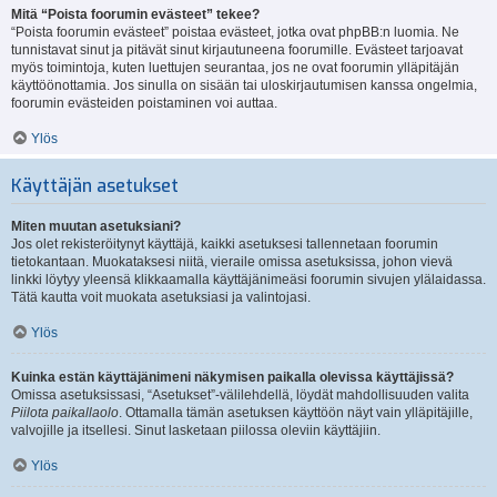
Mitä “Poista foorumin evästeet” tekee?
“Poista foorumin evästeet” poistaa evästeet, jotka ovat phpBB:n luomia. Ne
tunnistavat sinut ja pitävät sinut kirjautuneena foorumille. Evästeet tarjoavat
myös toimintoja, kuten luettujen seurantaa, jos ne ovat foorumin ylläpitäjän
käyttöönottamia. Jos sinulla on sisään tai uloskirjautumisen kanssa ongelmia,
foorumin evästeiden poistaminen voi auttaa.
Ylös
Käyttäjän asetukset
Miten muutan asetuksiani?
Jos olet rekisteröitynyt käyttäjä, kaikki asetuksesi tallennetaan foorumin
tietokantaan. Muokataksesi niitä, vieraile omissa asetuksissa, johon vievä
linkki löytyy yleensä klikkaamalla käyttäjänimeäsi foorumin sivujen ylälaidassa.
Tätä kautta voit muokata asetuksiasi ja valintojasi.
Ylös
Kuinka estän käyttäjänimeni näkymisen paikalla olevissa käyttäjissä?
Omissa asetuksissasi, “Asetukset”-välilehdellä, löydät mahdollisuuden valita
Piilota paikallaolo
. Ottamalla tämän asetuksen käyttöön näyt vain ylläpitäjille,
valvojille ja itsellesi. Sinut lasketaan piilossa oleviin käyttäjiin.
Ylös