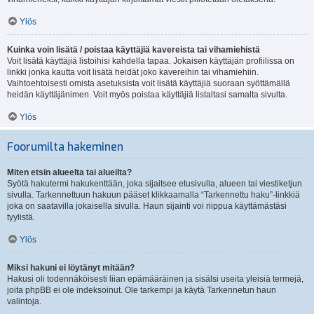
Ylös
Kuinka voin lisätä / poistaa käyttäjiä kavereista tai vihamiehistä
Voit lisätä käyttäjiä listoihisi kahdella tapaa. Jokaisen käyttäjän profiilissa on
linkki jonka kautta voit lisätä heidät joko kavereihin tai vihamiehiin.
Vaihtoehtoisesti omista asetuksista voit lisätä käyttäjiä suoraan syöttämällä
heidän käyttäjänimen. Voit myös poistaa käyttäjiä listaltasi samalta sivulta.
Ylös
Foorumilta hakeminen
Miten etsin alueelta tai alueilta?
Syötä hakutermi hakukenttään, joka sijaitsee etusivulla, alueen tai viestiketjun
sivulla. Tarkennettuun hakuun pääset klikkaamalla “Tarkennettu haku”-linkkiä
joka on saatavilla jokaisella sivulla. Haun sijainti voi riippua käyttämästäsi
tyylistä.
Ylös
Miksi hakuni ei löytänyt mitään?
Hakusi oli todennäköisesti liian epämääräinen ja sisälsi useita yleisiä termejä,
joita phpBB ei ole indeksoinut. Ole tarkempi ja käytä Tarkennetun haun
valintoja.