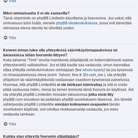
Ylös
Miksi ominaisuutta X ei ole saatavilla?
Tämä ohjelmisto on phpBB Limitedin kirjoittama ja lisensoima. Jos uskot, että
ominaisuus tulisi lisätä, vieraile
phpBB ideakeskuksessa
, jossa voit äänestää
olemassa olevia ideoita tai lähettää uuden.
Ylös
Keneen minun tulee olla yhteydessä väärinkäytöstapauksissa tai
lakiasioissa tähän foorumiin liittyen?
Kuka tahansa “Tiimi”-sivulla mainituista ylläpitäjistä on todennäköisesti sopiva
yhteyshenkilö valituksillesi. Jos et tätä kautta saa vastausta, sinun kannattaa
ottaa yhteyttä verkkotunnuksen omistajaan (tee
whois-kysely
) tai jos kyseessä
on ilmaispalvelussa oleva (esim. Yahoo!, free.fr, f2s.com, jne.), ota yhteyttä
ylläpitoon tai väärinkäytöksistä vastaavaan osastoon kyseisessä palvelussa.
Huomaa, että phpBB Limitedillä
ei ole lainkaan toimivaltaa
ja sitä ei voida
pitää vastuussa miten, missä tai kenen toimesta tämä foorumi on käytössä. Älä
ota yhteyttä phpBB Limitediin missään lakiasioissa
jotka eivät liity
phpBB.com-sivustoon tai pelkkään phpBB-sovellukseen itseensä. Jos lähetät
sähköpostia phpBB Limitedille
mistään kolmannen osapuolen
tämän
sovelluksen käytöstä, voit odottaa niukkasanaista vastausta, jos edes
vastausta lainkaan.
Ylös
Kuinka otan yhteyttä foorumin ylläpitäjään?