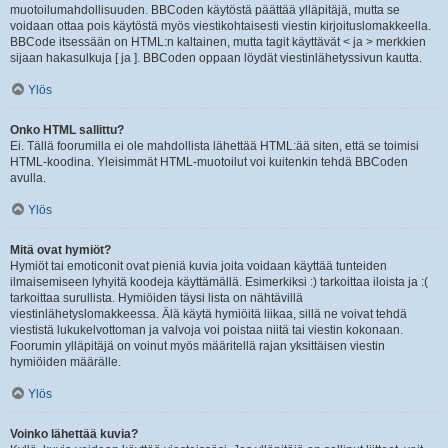
muotoilumahdollisuuden. BBCoden käytöstä päättää ylläpitäjä, mutta se
voidaan ottaa pois käytöstä myös viestikohtaisesti viestin kirjoituslomakkeella.
BBCode itsessään on HTML:n kaltainen, mutta tagit käyttävät < ja > merkkien
sijaan hakasulkuja [ ja ]. BBCoden oppaan löydät viestinlähetyssivun kautta.
Ylös
Onko HTML sallittu?
Ei. Tällä foorumilla ei ole mahdollista lähettää HTML:ää siten, että se toimisi
HTML-koodina. Yleisimmät HTML-muotoilut voi kuitenkin tehdä BBCoden
avulla.
Ylös
Mitä ovat hymiöt?
Hymiöt tai emoticonit ovat pieniä kuvia joita voidaan käyttää tunteiden
ilmaisemiseen lyhyitä koodeja käyttämällä. Esimerkiksi :) tarkoittaa iloista ja :(
tarkoittaa surullista. Hymiöiden täysi lista on nähtävillä
viestinlähetyslomakkeessa. Älä käytä hymiöitä liikaa, sillä ne voivat tehdä
viestistä lukukelvottoman ja valvoja voi poistaa niitä tai viestin kokonaan.
Foorumin ylläpitäjä on voinut myös määritellä rajan yksittäisen viestin
hymiöiden määrälle.
Ylös
Voinko lähettää kuvia?