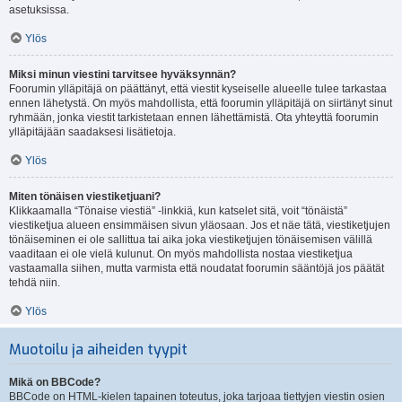
asetuksissa.
Ylös
Miksi minun viestini tarvitsee hyväksynnän?
Foorumin ylläpitäjä on päättänyt, että viestit kyseiselle alueelle tulee tarkastaa
ennen lähetystä. On myös mahdollista, että foorumin ylläpitäjä on siirtänyt sinut
ryhmään, jonka viestit tarkistetaan ennen lähettämistä. Ota yhteyttä foorumin
ylläpitäjään saadaksesi lisätietoja.
Ylös
Miten tönäisen viestiketjuani?
Klikkaamalla “Tönaise viestiä” -linkkiä, kun katselet sitä, voit “tönäistä”
viestiketjua alueen ensimmäisen sivun yläosaan. Jos et näe tätä, viestiketjujen
tönäiseminen ei ole sallittua tai aika joka viestiketjujen tönäisemisen välillä
vaaditaan ei ole vielä kulunut. On myös mahdollista nostaa viestiketjua
vastaamalla siihen, mutta varmista että noudatat foorumin sääntöjä jos päätät
tehdä niin.
Ylös
Muotoilu ja aiheiden tyypit
Mikä on BBCode?
BBCode on HTML-kielen tapainen toteutus, joka tarjoaa tiettyjen viestin osien