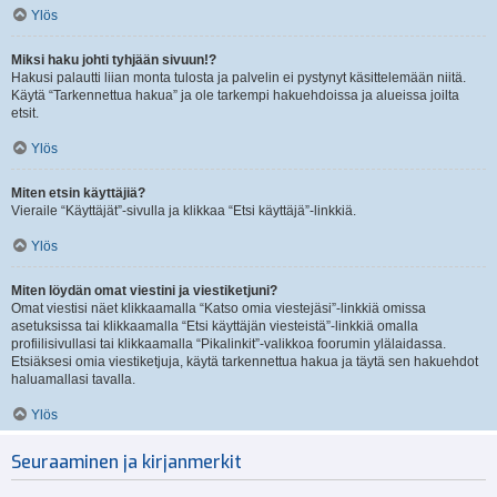
Ylös
Miksi haku johti tyhjään sivuun!?
Hakusi palautti liian monta tulosta ja palvelin ei pystynyt käsittelemään niitä.
Käytä “Tarkennettua hakua” ja ole tarkempi hakuehdoissa ja alueissa joilta
etsit.
Ylös
Miten etsin käyttäjiä?
Vieraile “Käyttäjät”-sivulla ja klikkaa “Etsi käyttäjä”-linkkiä.
Ylös
Miten löydän omat viestini ja viestiketjuni?
Omat viestisi näet klikkaamalla “Katso omia viestejäsi”-linkkiä omissa
asetuksissa tai klikkaamalla “Etsi käyttäjän viesteistä”-linkkiä omalla
profiilisivullasi tai klikkaamalla “Pikalinkit”-valikkoa foorumin ylälaidassa.
Etsiäksesi omia viestiketjuja, käytä tarkennettua hakua ja täytä sen hakuehdot
haluamallasi tavalla.
Ylös
Seuraaminen ja kirjanmerkit