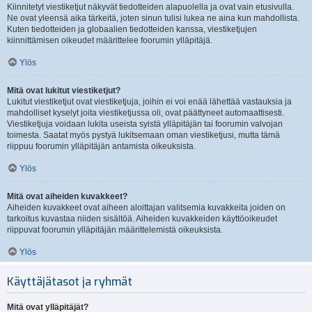
Kiinnitetyt viestiketjut näkyvät tiedotteiden alapuolella ja ovat vain etusivulla.
Ne ovat yleensä aika tärkeitä, joten sinun tulisi lukea ne aina kun mahdollista.
Kuten tiedotteiden ja globaalien tiedotteiden kanssa, viestiketjujen
kiinnittämisen oikeudet määrittelee foorumin ylläpitäjä.
Ylös
Mitä ovat lukitut viestiketjut?
Lukitut viestiketjut ovat viestiketjuja, joihin ei voi enää lähettää vastauksia ja
mahdolliset kyselyt joita viestiketjussa oli, ovat päättyneet automaattisesti.
Viestiketjuja voidaan lukita useista syistä ylläpitäjän tai foorumin valvojan
toimesta. Saatat myös pystyä lukitsemaan oman viestiketjusi, mutta tämä
riippuu foorumin ylläpitäjän antamista oikeuksista.
Ylös
Mitä ovat aiheiden kuvakkeet?
Aiheiden kuvakkeet ovat aiheen aloittajan valitsemia kuvakkeita joiden on
tarkoitus kuvastaa niiden sisältöä. Aiheiden kuvakkeiden käyttöoikeudet
riippuvat foorumin ylläpitäjän määrittelemistä oikeuksista.
Ylös
Käyttäjätasot ja ryhmät
Mitä ovat ylläpitäjät?