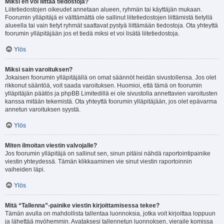
Miksi en voi liittää tiedostoja?
Liitetiedostojen oikeudet annetaan alueen, ryhmän tai käyttäjän mukaan.
Foorumin ylläpitäjä ei välttämättä ole sallinut liitetiedostojen liittämistä tietyllä
alueella tai vain tietyt ryhmät saattavat pystyä liittämään tiedostoja. Ota yhteyttä
foorumin ylläpitäjään jos et tiedä miksi et voi lisätä liitetiedostoja.
Ylös
Miksi sain varoituksen?
Jokaisen foorumin ylläpitäjällä on omat säännöt heidän sivustollensa. Jos olet
rikkonut sääntöä, voit saada varoituksen. Huomioi, että tämä on foorumin
ylläpitäjän päätös ja phpBB Limitedillä ei ole sivustolla annettavien varoitusten
kanssa mitään tekemistä. Ota yhteyttä foorumin ylläpitäjään, jos olet epävarma
annetun varoituksen syystä.
Ylös
Miten ilmoitan viestin valvojalle?
Jos foorumin ylläpitäjä on sallinut sen, sinun pitäisi nähdä raportointipainike
viestin yhteydessä. Tämän klikkaaminen vie sinut viestin raportoinnin
vaiheiden läpi.
Ylös
Mitä “Tallenna”-painike viestin kirjoittamisessa tekee?
Tämän avulla on mahdollista tallentaa luonnoksia, jotka voit kirjoittaa loppuun
ja lähettää myöhemmin. Avataksesi tallennetun luonnoksen, vieraile komissa