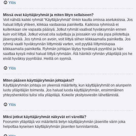
Ylös
Missä ovat käyttäjäryhmät ja miten liityn sellaiseen?
Voit nähdä kaikki ryhmät “Käyttäjäryhmät”-linkin kautta omissa asetuksissa. Jos
haluat liittyä yhteen, klikkaa vastaavaa painiketta. Kaikissa ryhmissä ei
kuitenkaan ole vapaata pääsyä. Jotkut ryhmät vaativat hyväksynnän ennen
kuin voit liittyä. Jotkut voivat olla suljettuja ja joissakin voi olla jopa piilotettuja
jäsenyyksiä. Jos ryhmä on avoin, voit liittyä siihen klikkaamalla painiketta. Jos
ryhmä vaatii hyväksynnän liittymistä varten, voit pyytää liittymislupaa
klikkaamalla painiketta. Ryhmän johtajan täytyy hyväksyä pyyntösi ja hän
saattaa kysyä miksi haluat liittyä ryhmään. Älä häiriköi ryhmän ylläpitäjiä jos he
eivät hyväksy pyyntöäsi. Heillä on syynsä.
Ylös
Miten pääsen käyttäjäryhmän johtajaksi?
Käyttäjäryhmän johtaja on yleensä määritelty, kun käyttäjäryhmät on alunperin
luotu ylläpitäjän toimesta. Jos haluat luoda käyttäjäryhmän, ensimmäinen
yhteyshenkilösi tulisi olla ylläpitäjä. Kokeile yksityisviestin lähettämistä.
Ylös
Miksi jotkut käyttäjäryhmät näkyvät eri väreillä?
Foorumin ylläpitäjä voi määritellä tietyn käyttäjäryhmän jäsenille värin joka
helpottaa kyseisen käyttäjäryhmän jäsenten tunnistamista.