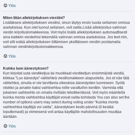
Ylös
Miten liitän allekirjoituksen viestiini?
Lisätäksesi allekirjoituksen viestiisi, sinun täytyy ensin luoda sellainen omissa
asetuksissa. Kun olet luonut sellaisen, voit valita
Lisää allekirjoitus
-valinnan
viestin kirjoituslomakkeessa. Voit myös lisätä allekirjoituksen automaattisesti
aina kaikkiin viesteihisi tekemällä valinnan omissa asetuksissa. Jos teet niin,
voit silti estää allekirjoituksen liittämisen yksittäiseen viestiin poistamalla
valinnan viestinkirjoituslomakkeessa.
Ylös
Kuinka luon äänestyksen?
Kun kirjoitat uuta viestiketjua tai muokkaat viestiketjun ensimmäistä viestiä,
klikkaa "Luo äänestys"-välilehteä viestilomakkeen alapuolella. Jos et näe tätä
välilehteä, sinulla ei ole tarvittavia oikeuksia äänestysten luomiseen. Syötä
otsikko ja ainakin kaksi vaihtoehtoa niille varattuihin kenttiin. Varmista että
jokainen vaihtoehto on omalla rivillään tekstikentässä. Voit myös määritellä
kuinka monta vaihtoehtoa käyttäjät voivat valita kohdasta You can also set the
number of options users may select during voting under “Kuinka monta
vaihtoehtoa käyttäjä voi valita”, äänestyksen kesto päivinä (0 kestää
loputtomasti) ja viimeisenä voit antaa käyttäjille mahdollisuuden muuttaa
ääntään.
Ylös