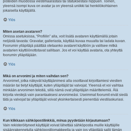
pisteiden muodossa viestimäärästäsi tai statuksestasi riippuen. Toinen,
yleensä isompi kuva on avatar ja on yleensä uniikki tai henkilökohtainen
jokaisella käyttäjällä.
Ylös
Miten asetan avataren?
Omissa asetuksissa, “Profiilin” alla, voit lisätä avataren käyttämällä jotain
neljästä tavasta: Gravatar, galleriasta, käyttää kuvaa muualta tai ladata kuvan.
Foorumin ylläpitäjä päättää otetaanko avataret käyttöön ja valitsee mitkä
avatarien käyttöönottotavat sallitaan. Jos et voi käyttää avataria, ota yhteyttä
foorumin ylläpitäjään.
Ylös
Mikä on arvonimi ja miten vaihdan sen?
Arvonimet, jotka näkyvät käyttäjänimesi alla osoittavat kirjoittamiesi viestien
määrän tai tietyt käyttäjät, kuten ylläpitäjät tai valvojat. Yleensä et voi vaihtaa
minkään arvonimen tekstiä, sillä nämä ovat ylläpitäjän määrittelemiä. Älä
kirjoita viestejä vain parantaaksesi arvonimeäsi. Useimmat foorumit eivät siedä
tätä ja valvojat tai ylläpitäjät voivat yksinkertaisesti pienentää viestilaskuriasi.
Ylös
Kun klikkaan sähköpostilinkkiä, minua pyydetään kirjautumaan?
Vain rekisteröityneet käyttäjät voivat lähettää sähköpostia muille käyttäjille
sisäänrakennetulla sähköpostilomakkeella ja vain jos ylläpitäjä sallii tämän