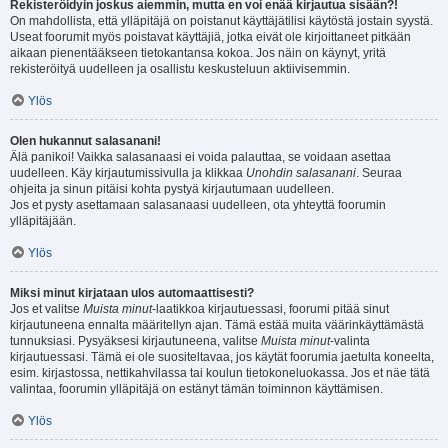
Rekisteröidyin joskus aiemmin, mutta en voi enää kirjautua sisään?!
On mahdollista, että ylläpitäjä on poistanut käyttäjätilisi käytöstä jostain syystä.
Useat foorumit myös poistavat käyttäjiä, jotka eivät ole kirjoittaneet pitkään
aikaan pienentääkseen tietokantansa kokoa. Jos näin on käynyt, yritä
rekisteröityä uudelleen ja osallistu keskusteluun aktiivisemmin.
Ylös
Olen hukannut salasanani!
Älä panikoi! Vaikka salasanaasi ei voida palauttaa, se voidaan asettaa
uudelleen. Käy kirjautumissivulla ja klikkaa
Unohdin salasanani
. Seuraa
ohjeita ja sinun pitäisi kohta pystyä kirjautumaan uudelleen.
Jos et pysty asettamaan salasanaasi uudelleen, ota yhteyttä foorumin
ylläpitäjään.
Ylös
Miksi minut kirjataan ulos automaattisesti?
Jos et valitse
Muista minut
-laatikkoa kirjautuessasi, foorumi pitää sinut
kirjautuneena ennalta määritellyn ajan. Tämä estää muita väärinkäyttämästä
tunnuksiasi. Pysyäksesi kirjautuneena, valitse
Muista minut
-valinta
kirjautuessasi. Tämä ei ole suositeltavaa, jos käytät foorumia jaetulta koneelta,
esim. kirjastossa, nettikahvilassa tai koulun tietokoneluokassa. Jos et näe tätä
valintaa, foorumin ylläpitäjä on estänyt tämän toiminnon käyttämisen.
Ylös