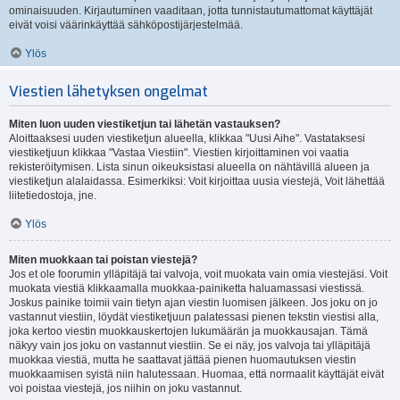
ominaisuuden. Kirjautuminen vaaditaan, jotta tunnistautumattomat käyttäjät
eivät voisi väärinkäyttää sähköpostijärjestelmää.
Ylös
Viestien lähetyksen ongelmat
Miten luon uuden viestiketjun tai lähetän vastauksen?
Aloittaaksesi uuden viestiketjun alueella, klikkaa "Uusi Aihe". Vastataksesi
viestiketjuun klikkaa "Vastaa Viestiin". Viestien kirjoittaminen voi vaatia
rekisteröitymisen. Lista sinun oikeuksistasi alueella on nähtävillä alueen ja
viestiketjun alalaidassa. Esimerkiksi: Voit kirjoittaa uusia viestejä, Voit lähettää
liitetiedostoja, jne.
Ylös
Miten muokkaan tai poistan viestejä?
Jos et ole foorumin ylläpitäjä tai valvoja, voit muokata vain omia viestejäsi. Voit
muokata viestiä klikkaamalla muokkaa-painiketta haluamassasi viestissä.
Joskus painike toimii vain tietyn ajan viestin luomisen jälkeen. Jos joku on jo
vastannut viestiin, löydät viestiketjuun palatessasi pienen tekstin viestisi alla,
joka kertoo viestin muokkauskertojen lukumäärän ja muokkausajan. Tämä
näkyy vain jos joku on vastannut viestiin. Se ei näy, jos valvoja tai ylläpitäjä
muokkaa viestiä, mutta he saattavat jättää pienen huomautuksen viestin
muokkaamisen syistä niin halutessaan. Huomaa, että normaalit käyttäjät eivät
voi poistaa viestejä, jos niihin on joku vastannut.