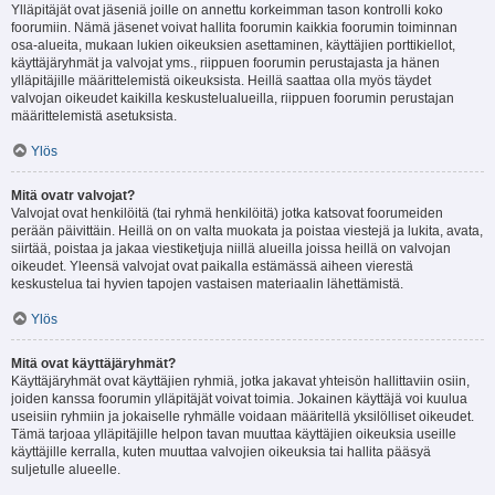
Ylläpitäjät ovat jäseniä joille on annettu korkeimman tason kontrolli koko
foorumiin. Nämä jäsenet voivat hallita foorumin kaikkia foorumin toiminnan
osa-alueita, mukaan lukien oikeuksien asettaminen, käyttäjien porttikiellot,
käyttäjäryhmät ja valvojat yms., riippuen foorumin perustajasta ja hänen
ylläpitäjille määrittelemistä oikeuksista. Heillä saattaa olla myös täydet
valvojan oikeudet kaikilla keskustelualueilla, riippuen foorumin perustajan
määrittelemistä asetuksista.
Ylös
Mitä ovatr valvojat?
Valvojat ovat henkilöitä (tai ryhmä henkilöitä) jotka katsovat foorumeiden
perään päivittäin. Heillä on on valta muokata ja poistaa viestejä ja lukita, avata,
siirtää, poistaa ja jakaa viestiketjuja niillä alueilla joissa heillä on valvojan
oikeudet. Yleensä valvojat ovat paikalla estämässä aiheen vierestä
keskustelua tai hyvien tapojen vastaisen materiaalin lähettämistä.
Ylös
Mitä ovat käyttäjäryhmät?
Käyttäjäryhmät ovat käyttäjien ryhmiä, jotka jakavat yhteisön hallittaviin osiin,
joiden kanssa foorumin ylläpitäjät voivat toimia. Jokainen käyttäjä voi kuulua
useisiin ryhmiin ja jokaiselle ryhmälle voidaan määritellä yksilölliset oikeudet.
Tämä tarjoaa ylläpitäjille helpon tavan muuttaa käyttäjien oikeuksia useille
käyttäjille kerralla, kuten muuttaa valvojien oikeuksia tai hallita pääsyä
suljetulle alueelle.