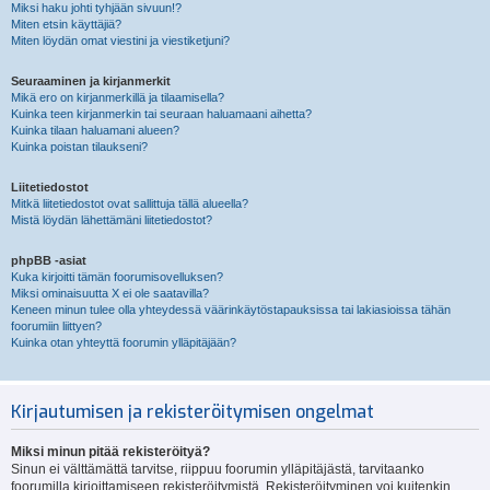
Miksi haku johti tyhjään sivuun!?
Miten etsin käyttäjiä?
Miten löydän omat viestini ja viestiketjuni?
Seuraaminen ja kirjanmerkit
Mikä ero on kirjanmerkillä ja tilaamisella?
Kuinka teen kirjanmerkin tai seuraan haluamaani aihetta?
Kuinka tilaan haluamani alueen?
Kuinka poistan tilaukseni?
Liitetiedostot
Mitkä liitetiedostot ovat sallittuja tällä alueella?
Mistä löydän lähettämäni liitetiedostot?
phpBB -asiat
Kuka kirjoitti tämän foorumisovelluksen?
Miksi ominaisuutta X ei ole saatavilla?
Keneen minun tulee olla yhteydessä väärinkäytöstapauksissa tai lakiasioissa tähän
foorumiin liittyen?
Kuinka otan yhteyttä foorumin ylläpitäjään?
Kirjautumisen ja rekisteröitymisen ongelmat
Miksi minun pitää rekisteröityä?
Sinun ei välttämättä tarvitse, riippuu foorumin ylläpitäjästä, tarvitaanko
foorumilla kirjoittamiseen rekisteröitymistä. Rekisteröityminen voi kuitenkin