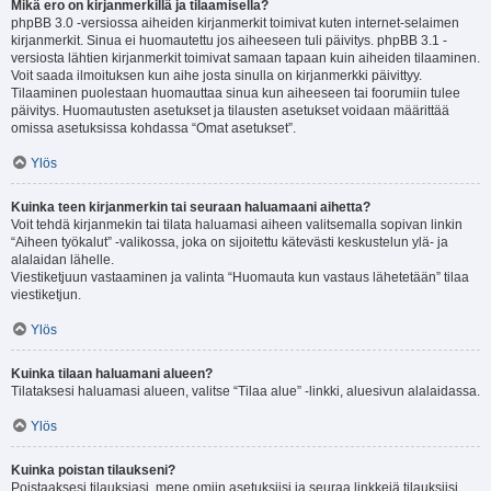
Mikä ero on kirjanmerkillä ja tilaamisella?
phpBB 3.0 -versiossa aiheiden kirjanmerkit toimivat kuten internet-selaimen
kirjanmerkit. Sinua ei huomautettu jos aiheeseen tuli päivitys. phpBB 3.1 -
versiosta lähtien kirjanmerkit toimivat samaan tapaan kuin aiheiden tilaaminen.
Voit saada ilmoituksen kun aihe josta sinulla on kirjanmerkki päivittyy.
Tilaaminen puolestaan huomauttaa sinua kun aiheeseen tai foorumiin tulee
päivitys. Huomautusten asetukset ja tilausten asetukset voidaan määrittää
omissa asetuksissa kohdassa “Omat asetukset”.
Ylös
Kuinka teen kirjanmerkin tai seuraan haluamaani aihetta?
Voit tehdä kirjanmekin tai tilata haluamasi aiheen valitsemalla sopivan linkin
“Aiheen työkalut” -valikossa, joka on sijoitettu kätevästi keskustelun ylä- ja
alalaidan lähelle.
Viestiketjuun vastaaminen ja valinta “Huomauta kun vastaus lähetetään” tilaa
viestiketjun.
Ylös
Kuinka tilaan haluamani alueen?
Tilataksesi haluamasi alueen, valitse “Tilaa alue” -linkki, aluesivun alalaidassa.
Ylös
Kuinka poistan tilaukseni?
Poistaaksesi tilauksiasi, mene omiin asetuksiisi ja seuraa linkkejä tilauksiisi.