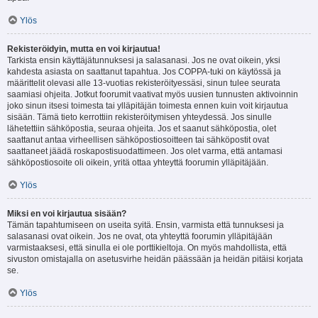
Ylös
Rekisteröidyin, mutta en voi kirjautua!
Tarkista ensin käyttäjätunnuksesi ja salasanasi. Jos ne ovat oikein, yksi
kahdesta asiasta on saattanut tapahtua. Jos COPPA-tuki on käytössä ja
määrittelit olevasi alle 13-vuotias rekisteröityessäsi, sinun tulee seurata
saamiasi ohjeita. Jotkut foorumit vaativat myös uusien tunnusten aktivoinnin
joko sinun itsesi toimesta tai ylläpitäjän toimesta ennen kuin voit kirjautua
sisään. Tämä tieto kerrottiin rekisteröitymisen yhteydessä. Jos sinulle
lähetettiin sähköpostia, seuraa ohjeita. Jos et saanut sähköpostia, olet
saattanut antaa virheellisen sähköpostiosoitteen tai sähköpostit ovat
saattaneet jäädä roskapostisuodattimeen. Jos olet varma, että antamasi
sähköpostiosoite oli oikein, yritä ottaa yhteyttä foorumin ylläpitäjään.
Ylös
Miksi en voi kirjautua sisään?
Tämän tapahtumiseen on useita syitä. Ensin, varmista että tunnuksesi ja
salasanasi ovat oikein. Jos ne ovat, ota yhteyttä foorumin ylläpitäjään
varmistaaksesi, että sinulla ei ole porttikieltoja. On myös mahdollista, että
sivuston omistajalla on asetusvirhe heidän päässään ja heidän pitäisi korjata
se.
Ylös