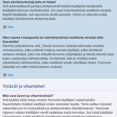
Saan yksityisviestejä joita en halua!
Voit automaattisesti poistaa yksityisviestit tietyltä käyttäjältä käyttämällä
käyttäjänhallinnan viestisääntöjä. Jos saat väärinkäytöksiä sisältäviä viestejä
tietyltä käyttäjältä, voit raportoida viestit valvojille. Heillä on oikeudet estää
käyttäjiä lähettämästä yksityisviestejä.
Ylös
Olen saanut roskapostia tai väärinkäytöksiä sisältäviä viestejä tältä
foorumilta!
Olemme pahoillamme siitä. Tämän foorumin sähköpostilomake sisältää
ominaisuuksia, jotka yrittävät estää ja seurata käyttäjiä, jotka lähettävät
sellaisia viestejä, joten ota yhteyttä foorumin ylläpitäjään ja lähetä hänelle täysi
kopio saamastasi sähköpostista. On tärkeää, että se sisältää kaikki
otsaketiedot sähköpostista, jotka sisältävät viestin lähettäjän tiedot. Foorumin
ylläpitäjä voi sitten toimia tarpeen mukaan.
Ylös
Ystävät ja vihamiehet
Mitä ovat kaveri ja vihamieslistat?
Voit käyttää näitä listoja muiden foorumin käyttäjien organisointiin.
Kaverilistalle lisätään käyttäjiä omien asetusten kautta. Tämä auttaa nopeasti
näkemään jos he ovat paikalla ja yksityisviestien lähettämisessä. Teemasta
riippuen näiden käyttäjien viestit saatetaan myös korostaa. Jos lisäät käyttäjän
vihamieheksi, kaikki käyttäjän kirjoittamat viestit piilotetaan oletuksena.