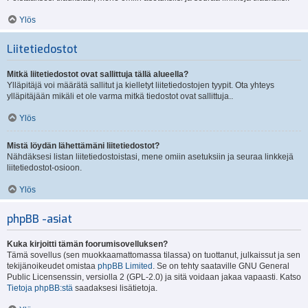
Ylös
Liitetiedostot
Mitkä liitetiedostot ovat sallittuja tällä alueella?
Ylläpitäjä voi määrätä sallitut ja kielletyt liitetiedostojen tyypit. Ota yhteys
ylläpitäjään mikäli et ole varma mitkä tiedostot ovat sallittuja..
Ylös
Mistä löydän lähettämäni liitetiedostot?
Nähdäksesi listan liitetiedostoistasi, mene omiin asetuksiin ja seuraa linkkejä
liitetiedostot-osioon.
Ylös
phpBB -asiat
Kuka kirjoitti tämän foorumisovelluksen?
Tämä sovellus (sen muokkaamattomassa tilassa) on tuottanut, julkaissut ja sen
tekijänoikeudet omistaa
phpBB Limited
. Se on tehty saataville GNU General
Public Licensenssin, versiolla 2 (GPL-2.0) ja sitä voidaan jakaa vapaasti. Katso
Tietoja phpBB:stä
saadaksesi lisätietoja.