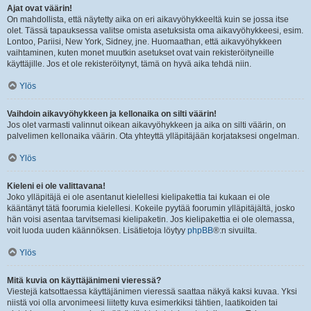
Ajat ovat väärin!
On mahdollista, että näytetty aika on eri aikavyöhykkeeltä kuin se jossa itse
olet. Tässä tapauksessa valitse omista asetuksista oma aikavyöhykkeesi, esim.
Lontoo, Pariisi, New York, Sidney, jne. Huomaathan, että aikavyöhykkeen
vaihtaminen, kuten monet muutkin asetukset ovat vain rekisteröityneille
käyttäjille. Jos et ole rekisteröitynyt, tämä on hyvä aika tehdä niin.
Ylös
Vaihdoin aikavyöhykkeen ja kellonaika on silti väärin!
Jos olet varmasti valinnut oikean aikavyöhykkeen ja aika on silti väärin, on
palvelimen kellonaika väärin. Ota yhteyttä ylläpitäjään korjataksesi ongelman.
Ylös
Kieleni ei ole valittavana!
Joko ylläpitäjä ei ole asentanut kielellesi kielipakettia tai kukaan ei ole
kääntänyt tätä foorumia kielellesi. Kokeile pyytää foorumin ylläpitäjältä, josko
hän voisi asentaa tarvitsemasi kielipaketin. Jos kielipakettia ei ole olemassa,
voit luoda uuden käännöksen. Lisätietoja löytyy
phpBB
®:n sivuilta.
Ylös
Mitä kuvia on käyttäjänimeni vieressä?
Viestejä katsottaessa käyttäjänimen vieressä saattaa näkyä kaksi kuvaa. Yksi
niistä voi olla arvonimeesi liitetty kuva esimerkiksi tähtien, laatikoiden tai