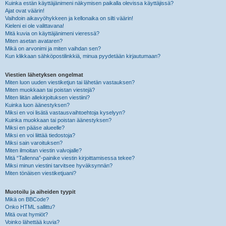
Kuinka estän käyttäjänimeni näkymisen paikalla olevissa käyttäjissä?
Ajat ovat väärin!
Vaihdoin aikavyöhykkeen ja kellonaika on silti väärin!
Kieleni ei ole valittavana!
Mitä kuvia on käyttäjänimeni vieressä?
Miten asetan avataren?
Mikä on arvonimi ja miten vaihdan sen?
Kun klikkaan sähköpostilinkkiä, minua pyydetään kirjautumaan?
Viestien lähetyksen ongelmat
Miten luon uuden viestiketjun tai lähetän vastauksen?
Miten muokkaan tai poistan viestejä?
Miten liitän allekirjoituksen viestiini?
Kuinka luon äänestyksen?
Miksi en voi lisätä vastausvaihtoehtoja kyselyyn?
Kuinka muokkaan tai poistan äänestyksen?
Miksi en pääse alueelle?
Miksi en voi liittää tiedostoja?
Miksi sain varoituksen?
Miten ilmoitan viestin valvojalle?
Mitä “Tallenna”-painike viestin kirjoittamisessa tekee?
Miksi minun viestini tarvitsee hyväksynnän?
Miten tönäisen viestiketjuani?
Muotoilu ja aiheiden tyypit
Mikä on BBCode?
Onko HTML sallittu?
Mitä ovat hymiöt?
Voinko lähettää kuvia?