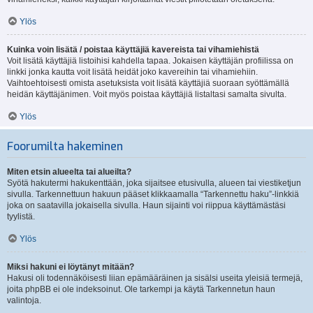
Ylös
Kuinka voin lisätä / poistaa käyttäjiä kavereista tai vihamiehistä
Voit lisätä käyttäjiä listoihisi kahdella tapaa. Jokaisen käyttäjän profiilissa on
linkki jonka kautta voit lisätä heidät joko kavereihin tai vihamiehiin.
Vaihtoehtoisesti omista asetuksista voit lisätä käyttäjiä suoraan syöttämällä
heidän käyttäjänimen. Voit myös poistaa käyttäjiä listaltasi samalta sivulta.
Ylös
Foorumilta hakeminen
Miten etsin alueelta tai alueilta?
Syötä hakutermi hakukenttään, joka sijaitsee etusivulla, alueen tai viestiketjun
sivulla. Tarkennettuun hakuun pääset klikkaamalla “Tarkennettu haku”-linkkiä
joka on saatavilla jokaisella sivulla. Haun sijainti voi riippua käyttämästäsi
tyylistä.
Ylös
Miksi hakuni ei löytänyt mitään?
Hakusi oli todennäköisesti liian epämääräinen ja sisälsi useita yleisiä termejä,
joita phpBB ei ole indeksoinut. Ole tarkempi ja käytä Tarkennetun haun
valintoja.