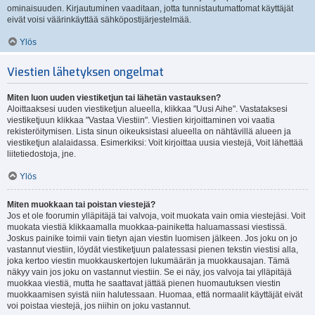
ominaisuuden. Kirjautuminen vaaditaan, jotta tunnistautumattomat käyttäjät
eivät voisi väärinkäyttää sähköpostijärjestelmää.
Ylös
Viestien lähetyksen ongelmat
Miten luon uuden viestiketjun tai lähetän vastauksen?
Aloittaaksesi uuden viestiketjun alueella, klikkaa "Uusi Aihe". Vastataksesi
viestiketjuun klikkaa "Vastaa Viestiin". Viestien kirjoittaminen voi vaatia
rekisteröitymisen. Lista sinun oikeuksistasi alueella on nähtävillä alueen ja
viestiketjun alalaidassa. Esimerkiksi: Voit kirjoittaa uusia viestejä, Voit lähettää
liitetiedostoja, jne.
Ylös
Miten muokkaan tai poistan viestejä?
Jos et ole foorumin ylläpitäjä tai valvoja, voit muokata vain omia viestejäsi. Voit
muokata viestiä klikkaamalla muokkaa-painiketta haluamassasi viestissä.
Joskus painike toimii vain tietyn ajan viestin luomisen jälkeen. Jos joku on jo
vastannut viestiin, löydät viestiketjuun palatessasi pienen tekstin viestisi alla,
joka kertoo viestin muokkauskertojen lukumäärän ja muokkausajan. Tämä
näkyy vain jos joku on vastannut viestiin. Se ei näy, jos valvoja tai ylläpitäjä
muokkaa viestiä, mutta he saattavat jättää pienen huomautuksen viestin
muokkaamisen syistä niin halutessaan. Huomaa, että normaalit käyttäjät eivät
voi poistaa viestejä, jos niihin on joku vastannut.