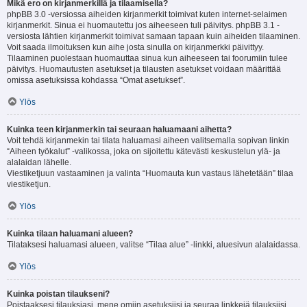
Mikä ero on kirjanmerkillä ja tilaamisella?
phpBB 3.0 -versiossa aiheiden kirjanmerkit toimivat kuten internet-selaimen
kirjanmerkit. Sinua ei huomautettu jos aiheeseen tuli päivitys. phpBB 3.1 -
versiosta lähtien kirjanmerkit toimivat samaan tapaan kuin aiheiden tilaaminen.
Voit saada ilmoituksen kun aihe josta sinulla on kirjanmerkki päivittyy.
Tilaaminen puolestaan huomauttaa sinua kun aiheeseen tai foorumiin tulee
päivitys. Huomautusten asetukset ja tilausten asetukset voidaan määrittää
omissa asetuksissa kohdassa “Omat asetukset”.
Ylös
Kuinka teen kirjanmerkin tai seuraan haluamaani aihetta?
Voit tehdä kirjanmekin tai tilata haluamasi aiheen valitsemalla sopivan linkin
“Aiheen työkalut” -valikossa, joka on sijoitettu kätevästi keskustelun ylä- ja
alalaidan lähelle.
Viestiketjuun vastaaminen ja valinta “Huomauta kun vastaus lähetetään” tilaa
viestiketjun.
Ylös
Kuinka tilaan haluamani alueen?
Tilataksesi haluamasi alueen, valitse “Tilaa alue” -linkki, aluesivun alalaidassa.
Ylös
Kuinka poistan tilaukseni?
Poistaaksesi tilauksiasi, mene omiin asetuksiisi ja seuraa linkkejä tilauksiisi.