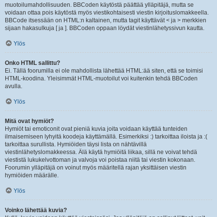
muotoilumahdollisuuden. BBCoden käytöstä päättää ylläpitäjä, mutta se
voidaan ottaa pois käytöstä myös viestikohtaisesti viestin kirjoituslomakkeella.
BBCode itsessään on HTML:n kaltainen, mutta tagit käyttävät < ja > merkkien
sijaan hakasulkuja [ ja ]. BBCoden oppaan löydät viestinlähetyssivun kautta.
Ylös
Onko HTML sallittu?
Ei. Tällä foorumilla ei ole mahdollista lähettää HTML:ää siten, että se toimisi
HTML-koodina. Yleisimmät HTML-muotoilut voi kuitenkin tehdä BBCoden
avulla.
Ylös
Mitä ovat hymiöt?
Hymiöt tai emoticonit ovat pieniä kuvia joita voidaan käyttää tunteiden
ilmaisemiseen lyhyitä koodeja käyttämällä. Esimerkiksi :) tarkoittaa iloista ja :(
tarkoittaa surullista. Hymiöiden täysi lista on nähtävillä
viestinlähetyslomakkeessa. Älä käytä hymiöitä liikaa, sillä ne voivat tehdä
viestistä lukukelvottoman ja valvoja voi poistaa niitä tai viestin kokonaan.
Foorumin ylläpitäjä on voinut myös määritellä rajan yksittäisen viestin
hymiöiden määrälle.
Ylös
Voinko lähettää kuvia?