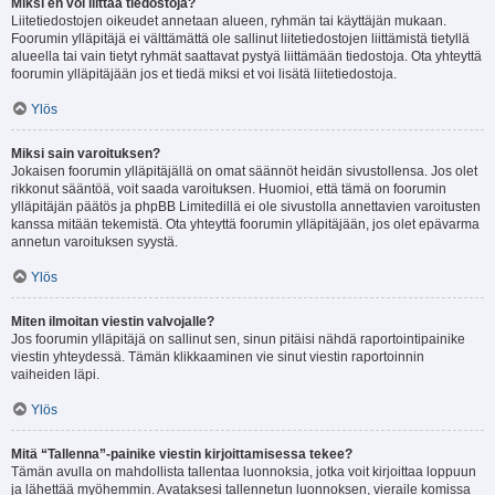
Miksi en voi liittää tiedostoja?
Liitetiedostojen oikeudet annetaan alueen, ryhmän tai käyttäjän mukaan.
Foorumin ylläpitäjä ei välttämättä ole sallinut liitetiedostojen liittämistä tietyllä
alueella tai vain tietyt ryhmät saattavat pystyä liittämään tiedostoja. Ota yhteyttä
foorumin ylläpitäjään jos et tiedä miksi et voi lisätä liitetiedostoja.
Ylös
Miksi sain varoituksen?
Jokaisen foorumin ylläpitäjällä on omat säännöt heidän sivustollensa. Jos olet
rikkonut sääntöä, voit saada varoituksen. Huomioi, että tämä on foorumin
ylläpitäjän päätös ja phpBB Limitedillä ei ole sivustolla annettavien varoitusten
kanssa mitään tekemistä. Ota yhteyttä foorumin ylläpitäjään, jos olet epävarma
annetun varoituksen syystä.
Ylös
Miten ilmoitan viestin valvojalle?
Jos foorumin ylläpitäjä on sallinut sen, sinun pitäisi nähdä raportointipainike
viestin yhteydessä. Tämän klikkaaminen vie sinut viestin raportoinnin
vaiheiden läpi.
Ylös
Mitä “Tallenna”-painike viestin kirjoittamisessa tekee?
Tämän avulla on mahdollista tallentaa luonnoksia, jotka voit kirjoittaa loppuun
ja lähettää myöhemmin. Avataksesi tallennetun luonnoksen, vieraile komissa