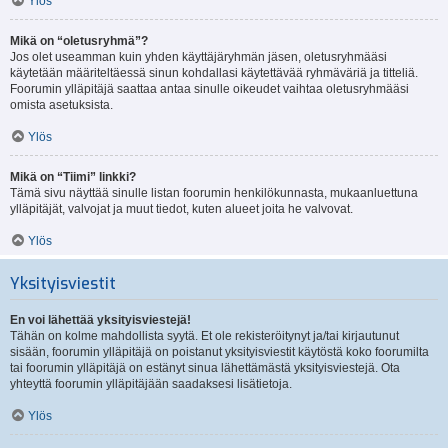
Ylös
Mikä on “oletusryhmä”?
Jos olet useamman kuin yhden käyttäjäryhmän jäsen, oletusryhmääsi
käytetään määriteltäessä sinun kohdallasi käytettävää ryhmäväriä ja titteliä.
Foorumin ylläpitäjä saattaa antaa sinulle oikeudet vaihtaa oletusryhmääsi
omista asetuksista.
Ylös
Mikä on “Tiimi” linkki?
Tämä sivu näyttää sinulle listan foorumin henkilökunnasta, mukaanluettuna
ylläpitäjät, valvojat ja muut tiedot, kuten alueet joita he valvovat.
Ylös
Yksityisviestit
En voi lähettää yksityisviestejä!
Tähän on kolme mahdollista syytä. Et ole rekisteröitynyt ja/tai kirjautunut
sisään, foorumin ylläpitäjä on poistanut yksityisviestit käytöstä koko foorumilta
tai foorumin ylläpitäjä on estänyt sinua lähettämästä yksityisviestejä. Ota
yhteyttä foorumin ylläpitäjään saadaksesi lisätietoja.
Ylös