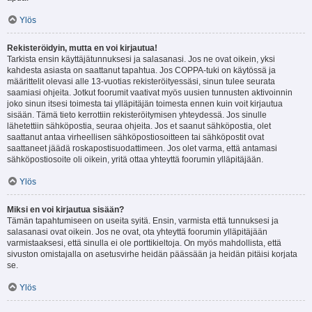
Ylös
Rekisteröidyin, mutta en voi kirjautua!
Tarkista ensin käyttäjätunnuksesi ja salasanasi. Jos ne ovat oikein, yksi
kahdesta asiasta on saattanut tapahtua. Jos COPPA-tuki on käytössä ja
määrittelit olevasi alle 13-vuotias rekisteröityessäsi, sinun tulee seurata
saamiasi ohjeita. Jotkut foorumit vaativat myös uusien tunnusten aktivoinnin
joko sinun itsesi toimesta tai ylläpitäjän toimesta ennen kuin voit kirjautua
sisään. Tämä tieto kerrottiin rekisteröitymisen yhteydessä. Jos sinulle
lähetettiin sähköpostia, seuraa ohjeita. Jos et saanut sähköpostia, olet
saattanut antaa virheellisen sähköpostiosoitteen tai sähköpostit ovat
saattaneet jäädä roskapostisuodattimeen. Jos olet varma, että antamasi
sähköpostiosoite oli oikein, yritä ottaa yhteyttä foorumin ylläpitäjään.
Ylös
Miksi en voi kirjautua sisään?
Tämän tapahtumiseen on useita syitä. Ensin, varmista että tunnuksesi ja
salasanasi ovat oikein. Jos ne ovat, ota yhteyttä foorumin ylläpitäjään
varmistaaksesi, että sinulla ei ole porttikieltoja. On myös mahdollista, että
sivuston omistajalla on asetusvirhe heidän päässään ja heidän pitäisi korjata
se.
Ylös