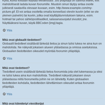
Kyllä, kuvia voidaan käyttää viesteissäsi. Jos ylläpitäjä on sallinut liitteet, voit
mahdollisesti ladata kuvan foorumille. Muutoin sinun täytyy antaa osoite
julkisesti saatavilla olevaan kuvaan, esim. http://www.example.com/my-
picture.gif. Et voi antaa osoitetta omalla koneellasi oleviin kuviin (ellei se ole
yleinen palvelin) tai kuviin, jotka ovat käyttäjätunnistuksen takana, esim.
hotmail tai yahoo sähköpostilaatikot, salasanasuojatut sivustot, jne.
Näyttääksesi kuvan, käytä BBCoden [img]-tagia.
Ylös
Mitä ovat globaalit tiedotteet?
Globaalit tiedotteet sisältävät tärkeää tietoa ja sinun tulisi lukea ne aina kun on
mahdolista. Ne näkyvät jokaisen alueen ylälaidassa ja omissa asetuksissa.
Globaalien tiedotteiden oikeudet myöntää foorumin ylläpitäjä.
Ylös
Mitä ovat tiedotteet?
Tiedotteet usein sisältävät tärkeää tietoa foorumista jota olet lukemassa ja siksi
ne tulisi lukea aina kun mahdollista. Tiedotteet näkyvät jokaisen sivun
ylälaidassa niillä foorumeilla joihin ne on lähetetty. Kuten globaalien
tiedotteiden kohdalla, tiedotteiden lähettämisen oikeudet antaa foorumin
ylläpitäjä.
Ylös
Mitä ovat kiinnitetyt viestiketjut