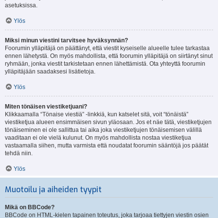
asetuksissa.
Ylös
Miksi minun viestini tarvitsee hyväksynnän?
Foorumin ylläpitäjä on päättänyt, että viestit kyseiselle alueelle tulee tarkastaa
ennen lähetystä. On myös mahdollista, että foorumin ylläpitäjä on siirtänyt sinut
ryhmään, jonka viestit tarkistetaan ennen lähettämistä. Ota yhteyttä foorumin
ylläpitäjään saadaksesi lisätietoja.
Ylös
Miten tönäisen viestiketjuani?
Klikkaamalla “Tönaise viestiä” -linkkiä, kun katselet sitä, voit “tönäistä”
viestiketjua alueen ensimmäisen sivun yläosaan. Jos et näe tätä, viestiketjujen
tönäiseminen ei ole sallittua tai aika joka viestiketjujen tönäisemisen välillä
vaaditaan ei ole vielä kulunut. On myös mahdollista nostaa viestiketjua
vastaamalla siihen, mutta varmista että noudatat foorumin sääntöjä jos päätät
tehdä niin.
Ylös
Muotoilu ja aiheiden tyypit
Mikä on BBCode?
BBCode on HTML-kielen tapainen toteutus, joka tarjoaa tiettyjen viestin osien