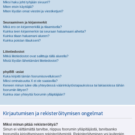
Miksi haku johti tyhjään sivuun!?
Miten etsin käyttäjiä?
Miten löydän omat viestini ja viestiketjuni?
Seuraaminen ja kirjanmerkit
Mikä ero on kirjanmerkillä ja tilaamisella?
Kuinka teen kirjanmerkin tai seuraan haluamaani aihetta?
Kuinka tilaan haluamani alueen?
Kuinka poistan tilaukseni?
Liitetiedostot
Mitkä liitetiedostot ovat sallittuja tällä alueella?
Mistä löydän lähettämäni liitetiedostot?
phpBB -asiat
Kuka kirjoitti tämän foorumisovelluksen?
Miksi ominaisuutta X ei ole saatavilla?
Keneen minun tulee olla yhteydessä väärinkäytöstapauksissa tai lakiasioissa tähän
foorumiin liittyen?
Kuinka otan yhteyttä foorumin ylläpitäjään?
Kirjautumisen ja rekisteröitymisen ongelmat
Miksi minun pitää rekisteröityä?
Sinun ei välttämättä tarvitse, riippuu foorumin ylläpitäjästä, tarvitaanko
foorumilla kirjoittamiseen rekisteröitymistä. Rekisteröityminen voi kuitenkin