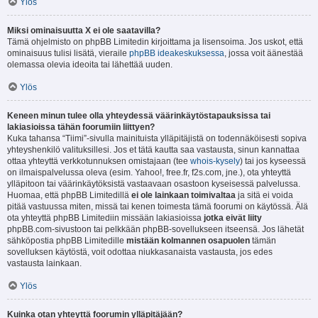
Ylös
Miksi ominaisuutta X ei ole saatavilla?
Tämä ohjelmisto on phpBB Limitedin kirjoittama ja lisensoima. Jos uskot, että
ominaisuus tulisi lisätä, vieraile
phpBB ideakeskuksessa
, jossa voit äänestää
olemassa olevia ideoita tai lähettää uuden.
Ylös
Keneen minun tulee olla yhteydessä väärinkäytöstapauksissa tai
lakiasioissa tähän foorumiin liittyen?
Kuka tahansa “Tiimi”-sivulla mainituista ylläpitäjistä on todennäköisesti sopiva
yhteyshenkilö valituksillesi. Jos et tätä kautta saa vastausta, sinun kannattaa
ottaa yhteyttä verkkotunnuksen omistajaan (tee
whois-kysely
) tai jos kyseessä
on ilmaispalvelussa oleva (esim. Yahoo!, free.fr, f2s.com, jne.), ota yhteyttä
ylläpitoon tai väärinkäytöksistä vastaavaan osastoon kyseisessä palvelussa.
Huomaa, että phpBB Limitedillä
ei ole lainkaan toimivaltaa
ja sitä ei voida
pitää vastuussa miten, missä tai kenen toimesta tämä foorumi on käytössä. Älä
ota yhteyttä phpBB Limitediin missään lakiasioissa
jotka eivät liity
phpBB.com-sivustoon tai pelkkään phpBB-sovellukseen itseensä. Jos lähetät
sähköpostia phpBB Limitedille
mistään kolmannen osapuolen
tämän
sovelluksen käytöstä, voit odottaa niukkasanaista vastausta, jos edes
vastausta lainkaan.
Ylös
Kuinka otan yhteyttä foorumin ylläpitäjään?