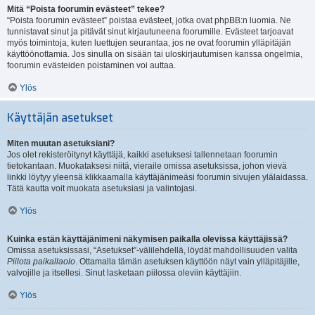
Mitä “Poista foorumin evästeet” tekee?
“Poista foorumin evästeet” poistaa evästeet, jotka ovat phpBB:n luomia. Ne
tunnistavat sinut ja pitävät sinut kirjautuneena foorumille. Evästeet tarjoavat
myös toimintoja, kuten luettujen seurantaa, jos ne ovat foorumin ylläpitäjän
käyttöönottamia. Jos sinulla on sisään tai uloskirjautumisen kanssa ongelmia,
foorumin evästeiden poistaminen voi auttaa.
Ylös
Käyttäjän asetukset
Miten muutan asetuksiani?
Jos olet rekisteröitynyt käyttäjä, kaikki asetuksesi tallennetaan foorumin
tietokantaan. Muokataksesi niitä, vieraile omissa asetuksissa, johon vievä
linkki löytyy yleensä klikkaamalla käyttäjänimeäsi foorumin sivujen ylälaidassa.
Tätä kautta voit muokata asetuksiasi ja valintojasi.
Ylös
Kuinka estän käyttäjänimeni näkymisen paikalla olevissa käyttäjissä?
Omissa asetuksissasi, “Asetukset”-välilehdellä, löydät mahdollisuuden valita
Piilota paikallaolo
. Ottamalla tämän asetuksen käyttöön näyt vain ylläpitäjille,
valvojille ja itsellesi. Sinut lasketaan piilossa oleviin käyttäjiin.
Ylös