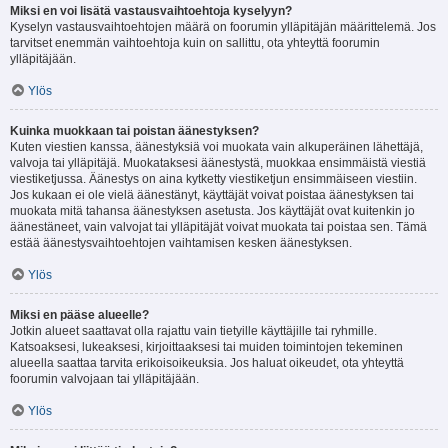
Miksi en voi lisätä vastausvaihtoehtoja kyselyyn?
Kyselyn vastausvaihtoehtojen määrä on foorumin ylläpitäjän määrittelemä. Jos
tarvitset enemmän vaihtoehtoja kuin on sallittu, ota yhteyttä foorumin
ylläpitäjään.
Ylös
Kuinka muokkaan tai poistan äänestyksen?
Kuten viestien kanssa, äänestyksiä voi muokata vain alkuperäinen lähettäjä,
valvoja tai ylläpitäjä. Muokataksesi äänestystä, muokkaa ensimmäistä viestiä
viestiketjussa. Äänestys on aina kytketty viestiketjun ensimmäiseen viestiin.
Jos kukaan ei ole vielä äänestänyt, käyttäjät voivat poistaa äänestyksen tai
muokata mitä tahansa äänestyksen asetusta. Jos käyttäjät ovat kuitenkin jo
äänestäneet, vain valvojat tai ylläpitäjät voivat muokata tai poistaa sen. Tämä
estää äänestysvaihtoehtojen vaihtamisen kesken äänestyksen.
Ylös
Miksi en pääse alueelle?
Jotkin alueet saattavat olla rajattu vain tietyille käyttäjille tai ryhmille.
Katsoaksesi, lukeaksesi, kirjoittaaksesi tai muiden toimintojen tekeminen
alueella saattaa tarvita erikoisoikeuksia. Jos haluat oikeudet, ota yhteyttä
foorumin valvojaan tai ylläpitäjään.
Ylös