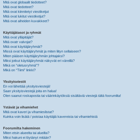
Mitä ovat globaalit tiedotteet?
Mitä ovat tiedotteet?
Mitä ovat kiinnitetyt viestiketjut
Mitä ovat lukitut viestiketjut?
Mitä ovat aiheiden kuvakkeet?
Käyttäjätasot ja ryhmät
Mitä ovat ylläpitäjät?
Mitä ovatr valvojat?
Mitä ovat käyttäjäryhmät?
Missä ovat käyttäjäryhmät ja miten liityn sellaiseen?
Miten pääsen käyttäjäryhmän johtajaksi?
Miksi jotkut käyttäjäryhmät näkyvät eri väreillä?
Mikä on “oletusryhmä”?
Mikä on “Tiimi” linkki?
Yksityisviestit
En voi lähettää yksityisviestejä!
Saan yksityisviestejä joita en halua!
Olen saanut roskapostia tai väärinkäytöksiä sisältäviä viestejä tältä foorumilta!
Ystävät ja vihamiehet
Mitä ovat kaveri ja vihamieslistat?
Kuinka voin lisätä / poistaa käyttäjiä kavereista tai vihamiehistä
Foorumilta hakeminen
Miten etsin alueelta tai alueilta?
Miksi hakuni ei löytänyt mitään?