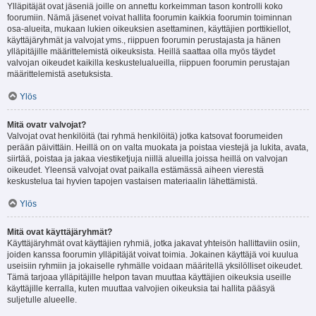
Ylläpitäjät ovat jäseniä joille on annettu korkeimman tason kontrolli koko
foorumiin. Nämä jäsenet voivat hallita foorumin kaikkia foorumin toiminnan
osa-alueita, mukaan lukien oikeuksien asettaminen, käyttäjien porttikiellot,
käyttäjäryhmät ja valvojat yms., riippuen foorumin perustajasta ja hänen
ylläpitäjille määrittelemistä oikeuksista. Heillä saattaa olla myös täydet
valvojan oikeudet kaikilla keskustelualueilla, riippuen foorumin perustajan
määrittelemistä asetuksista.
Ylös
Mitä ovatr valvojat?
Valvojat ovat henkilöitä (tai ryhmä henkilöitä) jotka katsovat foorumeiden
perään päivittäin. Heillä on on valta muokata ja poistaa viestejä ja lukita, avata,
siirtää, poistaa ja jakaa viestiketjuja niillä alueilla joissa heillä on valvojan
oikeudet. Yleensä valvojat ovat paikalla estämässä aiheen vierestä
keskustelua tai hyvien tapojen vastaisen materiaalin lähettämistä.
Ylös
Mitä ovat käyttäjäryhmät?
Käyttäjäryhmät ovat käyttäjien ryhmiä, jotka jakavat yhteisön hallittaviin osiin,
joiden kanssa foorumin ylläpitäjät voivat toimia. Jokainen käyttäjä voi kuulua
useisiin ryhmiin ja jokaiselle ryhmälle voidaan määritellä yksilölliset oikeudet.
Tämä tarjoaa ylläpitäjille helpon tavan muuttaa käyttäjien oikeuksia useille
käyttäjille kerralla, kuten muuttaa valvojien oikeuksia tai hallita pääsyä
suljetulle alueelle.