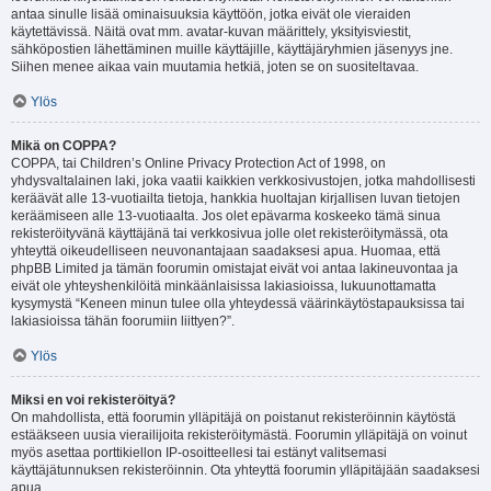
antaa sinulle lisää ominaisuuksia käyttöön, jotka eivät ole vieraiden
käytettävissä. Näitä ovat mm. avatar-kuvan määrittely, yksityisviestit,
sähköpostien lähettäminen muille käyttäjille, käyttäjäryhmien jäsenyys jne.
Siihen menee aikaa vain muutamia hetkiä, joten se on suositeltavaa.
Ylös
Mikä on COPPA?
COPPA, tai Children’s Online Privacy Protection Act of 1998, on
yhdysvaltalainen laki, joka vaatii kaikkien verkkosivustojen, jotka mahdollisesti
keräävät alle 13-vuotiailta tietoja, hankkia huoltajan kirjallisen luvan tietojen
keräämiseen alle 13-vuotiaalta. Jos olet epävarma koskeeko tämä sinua
rekisteröityvänä käyttäjänä tai verkkosivua jolle olet rekisteröitymässä, ota
yhteyttä oikeudelliseen neuvonantajaan saadaksesi apua. Huomaa, että
phpBB Limited ja tämän foorumin omistajat eivät voi antaa lakineuvontaa ja
eivät ole yhteyshenkilöitä minkäänlaisissa lakiasioissa, lukuunottamatta
kysymystä “Keneen minun tulee olla yhteydessä väärinkäytöstapauksissa tai
lakiasioissa tähän foorumiin liittyen?”.
Ylös
Miksi en voi rekisteröityä?
On mahdollista, että foorumin ylläpitäjä on poistanut rekisteröinnin käytöstä
estääkseen uusia vierailijoita rekisteröitymästä. Foorumin ylläpitäjä on voinut
myös asettaa porttikiellon IP-osoitteellesi tai estänyt valitsemasi
käyttäjätunnuksen rekisteröinnin. Ota yhteyttä foorumin ylläpitäjään saadaksesi
apua.