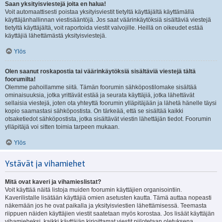
Saan yksityisviestejä joita en halua!
Voit automaattisesti poistaa yksityisviestit tietyltä käyttäjältä käyttämällä
käyttäjänhallinnan viestisääntöjä. Jos saat väärinkäytöksiä sisältäviä viestejä
tietyltä käyttäjältä, voit raportoida viestit valvojille. Heillä on oikeudet estää
käyttäjiä lähettämästä yksityisviestejä.
Ylös
Olen saanut roskapostia tai väärinkäytöksiä sisältäviä viestejä tältä
foorumilta!
Olemme pahoillamme siitä. Tämän foorumin sähköpostilomake sisältää
ominaisuuksia, jotka yrittävät estää ja seurata käyttäjiä, jotka lähettävät
sellaisia viestejä, joten ota yhteyttä foorumin ylläpitäjään ja lähetä hänelle täysi
kopio saamastasi sähköpostista. On tärkeää, että se sisältää kaikki
otsaketiedot sähköpostista, jotka sisältävät viestin lähettäjän tiedot. Foorumin
ylläpitäjä voi sitten toimia tarpeen mukaan.
Ylös
Ystävät ja vihamiehet
Mitä ovat kaveri ja vihamieslistat?
Voit käyttää näitä listoja muiden foorumin käyttäjien organisointiin.
Kaverilistalle lisätään käyttäjiä omien asetusten kautta. Tämä auttaa nopeasti
näkemään jos he ovat paikalla ja yksityisviestien lähettämisessä. Teemasta
riippuen näiden käyttäjien viestit saatetaan myös korostaa. Jos lisäät käyttäjän
vihamieheksi, kaikki käyttäjän kirjoittamat viestit piilotetaan oletuksena.