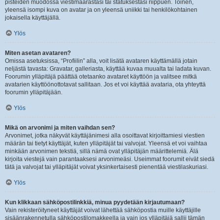
pisteiden muodossa viestimäärästäsi tai statuksestasi riippuen. Toinen,
yleensä isompi kuva on avatar ja on yleensä uniikki tai henkilökohtainen
jokaisella käyttäjällä.
Ylös
Miten asetan avataren?
Omissa asetuksissa, “Profiilin” alla, voit lisätä avataren käyttämällä jotain
neljästä tavasta: Gravatar, galleriasta, käyttää kuvaa muualta tai ladata kuvan.
Foorumin ylläpitäjä päättää otetaanko avataret käyttöön ja valitsee mitkä
avatarien käyttöönottotavat sallitaan. Jos et voi käyttää avataria, ota yhteyttä
foorumin ylläpitäjään.
Ylös
Mikä on arvonimi ja miten vaihdan sen?
Arvonimet, jotka näkyvät käyttäjänimesi alla osoittavat kirjoittamiesi viestien
määrän tai tietyt käyttäjät, kuten ylläpitäjät tai valvojat. Yleensä et voi vaihtaa
minkään arvonimen tekstiä, sillä nämä ovat ylläpitäjän määrittelemiä. Älä
kirjoita viestejä vain parantaaksesi arvonimeäsi. Useimmat foorumit eivät siedä
tätä ja valvojat tai ylläpitäjät voivat yksinkertaisesti pienentää viestilaskuriasi.
Ylös
Kun klikkaan sähköpostilinkkiä, minua pyydetään kirjautumaan?
Vain rekisteröityneet käyttäjät voivat lähettää sähköpostia muille käyttäjille
sisäänrakennetulla sähköpostilomakkeella ja vain jos ylläpitäjä sallii tämän