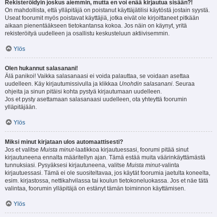
Rekisteröidyin joskus aiemmin, mutta en voi enää kirjautua sisään?!
On mahdollista, että ylläpitäjä on poistanut käyttäjätilisi käytöstä jostain syystä.
Useat foorumit myös poistavat käyttäjiä, jotka eivät ole kirjoittaneet pitkään
aikaan pienentääkseen tietokantansa kokoa. Jos näin on käynyt, yritä
rekisteröityä uudelleen ja osallistu keskusteluun aktiivisemmin.
Ylös
Olen hukannut salasanani!
Älä panikoi! Vaikka salasanaasi ei voida palauttaa, se voidaan asettaa
uudelleen. Käy kirjautumissivulla ja klikkaa
Unohdin salasanani
. Seuraa
ohjeita ja sinun pitäisi kohta pystyä kirjautumaan uudelleen.
Jos et pysty asettamaan salasanaasi uudelleen, ota yhteyttä foorumin
ylläpitäjään.
Ylös
Miksi minut kirjataan ulos automaattisesti?
Jos et valitse
Muista minut
-laatikkoa kirjautuessasi, foorumi pitää sinut
kirjautuneena ennalta määritellyn ajan. Tämä estää muita väärinkäyttämästä
tunnuksiasi. Pysyäksesi kirjautuneena, valitse
Muista minut
-valinta
kirjautuessasi. Tämä ei ole suositeltavaa, jos käytät foorumia jaetulta koneelta,
esim. kirjastossa, nettikahvilassa tai koulun tietokoneluokassa. Jos et näe tätä
valintaa, foorumin ylläpitäjä on estänyt tämän toiminnon käyttämisen.
Ylös