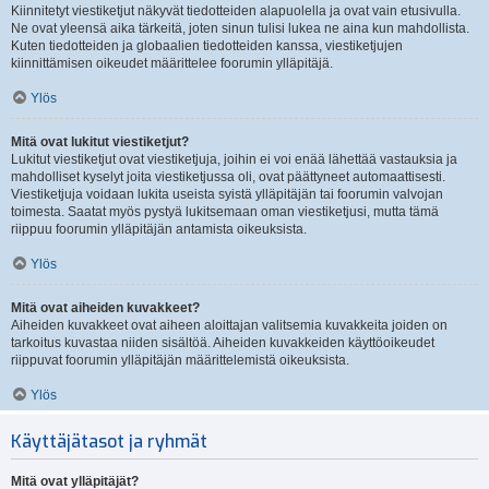
Kiinnitetyt viestiketjut näkyvät tiedotteiden alapuolella ja ovat vain etusivulla.
Ne ovat yleensä aika tärkeitä, joten sinun tulisi lukea ne aina kun mahdollista.
Kuten tiedotteiden ja globaalien tiedotteiden kanssa, viestiketjujen
kiinnittämisen oikeudet määrittelee foorumin ylläpitäjä.
Ylös
Mitä ovat lukitut viestiketjut?
Lukitut viestiketjut ovat viestiketjuja, joihin ei voi enää lähettää vastauksia ja
mahdolliset kyselyt joita viestiketjussa oli, ovat päättyneet automaattisesti.
Viestiketjuja voidaan lukita useista syistä ylläpitäjän tai foorumin valvojan
toimesta. Saatat myös pystyä lukitsemaan oman viestiketjusi, mutta tämä
riippuu foorumin ylläpitäjän antamista oikeuksista.
Ylös
Mitä ovat aiheiden kuvakkeet?
Aiheiden kuvakkeet ovat aiheen aloittajan valitsemia kuvakkeita joiden on
tarkoitus kuvastaa niiden sisältöä. Aiheiden kuvakkeiden käyttöoikeudet
riippuvat foorumin ylläpitäjän määrittelemistä oikeuksista.
Ylös
Käyttäjätasot ja ryhmät
Mitä ovat ylläpitäjät?