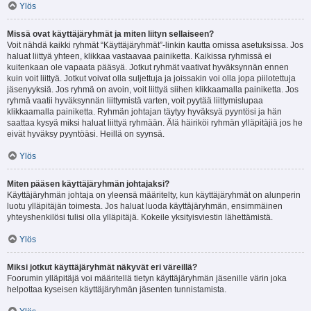
Ylös
Missä ovat käyttäjäryhmät ja miten liityn sellaiseen?
Voit nähdä kaikki ryhmät “Käyttäjäryhmät”-linkin kautta omissa asetuksissa. Jos
haluat liittyä yhteen, klikkaa vastaavaa painiketta. Kaikissa ryhmissä ei
kuitenkaan ole vapaata pääsyä. Jotkut ryhmät vaativat hyväksynnän ennen
kuin voit liittyä. Jotkut voivat olla suljettuja ja joissakin voi olla jopa piilotettuja
jäsenyyksiä. Jos ryhmä on avoin, voit liittyä siihen klikkaamalla painiketta. Jos
ryhmä vaatii hyväksynnän liittymistä varten, voit pyytää liittymislupaa
klikkaamalla painiketta. Ryhmän johtajan täytyy hyväksyä pyyntösi ja hän
saattaa kysyä miksi haluat liittyä ryhmään. Älä häiriköi ryhmän ylläpitäjiä jos he
eivät hyväksy pyyntöäsi. Heillä on syynsä.
Ylös
Miten pääsen käyttäjäryhmän johtajaksi?
Käyttäjäryhmän johtaja on yleensä määritelty, kun käyttäjäryhmät on alunperin
luotu ylläpitäjän toimesta. Jos haluat luoda käyttäjäryhmän, ensimmäinen
yhteyshenkilösi tulisi olla ylläpitäjä. Kokeile yksityisviestin lähettämistä.
Ylös
Miksi jotkut käyttäjäryhmät näkyvät eri väreillä?
Foorumin ylläpitäjä voi määritellä tietyn käyttäjäryhmän jäsenille värin joka
helpottaa kyseisen käyttäjäryhmän jäsenten tunnistamista.