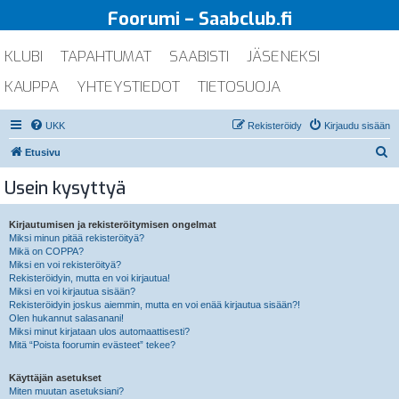
Foorumi – Saabclub.fi
KLUBI
TAPAHTUMAT
SAABISTI
JÄSENEKSI
KAUPPA
YHTEYSTIEDOT
TIETOSUOJA
UKK
Rekisteröidy
Kirjaudu sisään
E
Etusivu
t
Usein kysyttyä
s
i
Kirjautumisen ja rekisteröitymisen ongelmat
Miksi minun pitää rekisteröityä?
Mikä on COPPA?
Miksi en voi rekisteröityä?
Rekisteröidyin, mutta en voi kirjautua!
Miksi en voi kirjautua sisään?
Rekisteröidyin joskus aiemmin, mutta en voi enää kirjautua sisään?!
Olen hukannut salasanani!
Miksi minut kirjataan ulos automaattisesti?
Mitä “Poista foorumin evästeet” tekee?
Käyttäjän asetukset
Miten muutan asetuksiani?