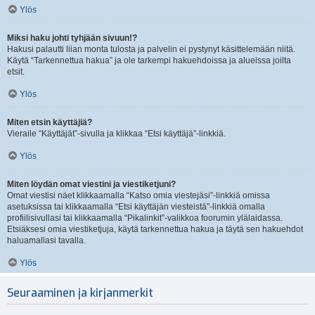
Ylös
Miksi haku johti tyhjään sivuun!?
Hakusi palautti liian monta tulosta ja palvelin ei pystynyt käsittelemään niitä.
Käytä “Tarkennettua hakua” ja ole tarkempi hakuehdoissa ja alueissa joilta
etsit.
Ylös
Miten etsin käyttäjiä?
Vieraile “Käyttäjät”-sivulla ja klikkaa “Etsi käyttäjä”-linkkiä.
Ylös
Miten löydän omat viestini ja viestiketjuni?
Omat viestisi näet klikkaamalla “Katso omia viestejäsi”-linkkiä omissa
asetuksissa tai klikkaamalla “Etsi käyttäjän viesteistä”-linkkiä omalla
profiilisivullasi tai klikkaamalla “Pikalinkit”-valikkoa foorumin ylälaidassa.
Etsiäksesi omia viestiketjuja, käytä tarkennettua hakua ja täytä sen hakuehdot
haluamallasi tavalla.
Ylös
Seuraaminen ja kirjanmerkit