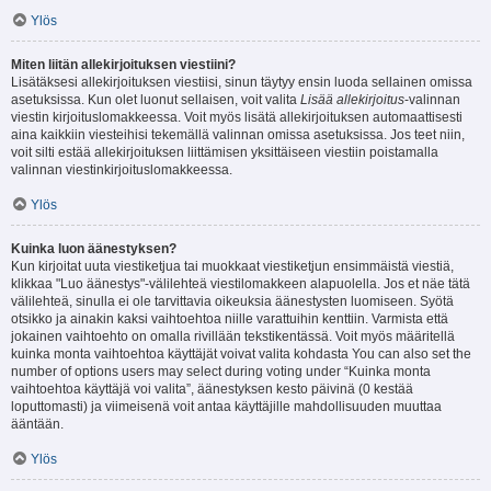
Ylös
Miten liitän allekirjoituksen viestiini?
Lisätäksesi allekirjoituksen viestiisi, sinun täytyy ensin luoda sellainen omissa
asetuksissa. Kun olet luonut sellaisen, voit valita
Lisää allekirjoitus
-valinnan
viestin kirjoituslomakkeessa. Voit myös lisätä allekirjoituksen automaattisesti
aina kaikkiin viesteihisi tekemällä valinnan omissa asetuksissa. Jos teet niin,
voit silti estää allekirjoituksen liittämisen yksittäiseen viestiin poistamalla
valinnan viestinkirjoituslomakkeessa.
Ylös
Kuinka luon äänestyksen?
Kun kirjoitat uuta viestiketjua tai muokkaat viestiketjun ensimmäistä viestiä,
klikkaa "Luo äänestys"-välilehteä viestilomakkeen alapuolella. Jos et näe tätä
välilehteä, sinulla ei ole tarvittavia oikeuksia äänestysten luomiseen. Syötä
otsikko ja ainakin kaksi vaihtoehtoa niille varattuihin kenttiin. Varmista että
jokainen vaihtoehto on omalla rivillään tekstikentässä. Voit myös määritellä
kuinka monta vaihtoehtoa käyttäjät voivat valita kohdasta You can also set the
number of options users may select during voting under “Kuinka monta
vaihtoehtoa käyttäjä voi valita”, äänestyksen kesto päivinä (0 kestää
loputtomasti) ja viimeisenä voit antaa käyttäjille mahdollisuuden muuttaa
ääntään.
Ylös