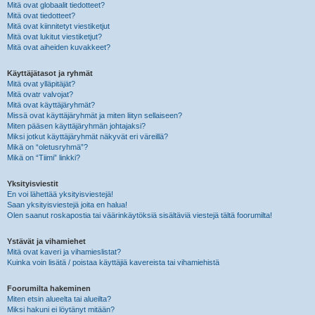
Mitä ovat globaalit tiedotteet?
Mitä ovat tiedotteet?
Mitä ovat kiinnitetyt viestiketjut
Mitä ovat lukitut viestiketjut?
Mitä ovat aiheiden kuvakkeet?
Käyttäjätasot ja ryhmät
Mitä ovat ylläpitäjät?
Mitä ovatr valvojat?
Mitä ovat käyttäjäryhmät?
Missä ovat käyttäjäryhmät ja miten liityn sellaiseen?
Miten pääsen käyttäjäryhmän johtajaksi?
Miksi jotkut käyttäjäryhmät näkyvät eri väreillä?
Mikä on “oletusryhmä”?
Mikä on “Tiimi” linkki?
Yksityisviestit
En voi lähettää yksityisviestejä!
Saan yksityisviestejä joita en halua!
Olen saanut roskapostia tai väärinkäytöksiä sisältäviä viestejä tältä foorumilta!
Ystävät ja vihamiehet
Mitä ovat kaveri ja vihamieslistat?
Kuinka voin lisätä / poistaa käyttäjiä kavereista tai vihamiehistä
Foorumilta hakeminen
Miten etsin alueelta tai alueilta?
Miksi hakuni ei löytänyt mitään?