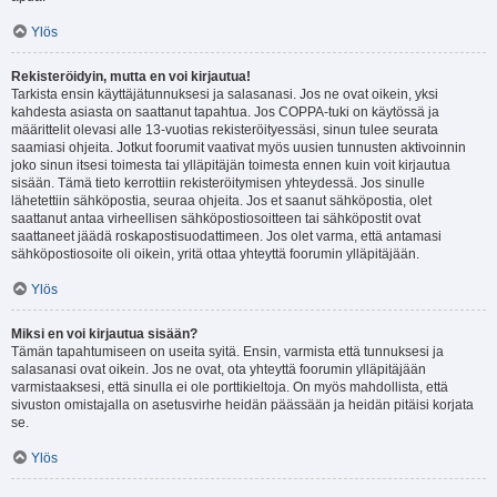
Ylös
Rekisteröidyin, mutta en voi kirjautua!
Tarkista ensin käyttäjätunnuksesi ja salasanasi. Jos ne ovat oikein, yksi
kahdesta asiasta on saattanut tapahtua. Jos COPPA-tuki on käytössä ja
määrittelit olevasi alle 13-vuotias rekisteröityessäsi, sinun tulee seurata
saamiasi ohjeita. Jotkut foorumit vaativat myös uusien tunnusten aktivoinnin
joko sinun itsesi toimesta tai ylläpitäjän toimesta ennen kuin voit kirjautua
sisään. Tämä tieto kerrottiin rekisteröitymisen yhteydessä. Jos sinulle
lähetettiin sähköpostia, seuraa ohjeita. Jos et saanut sähköpostia, olet
saattanut antaa virheellisen sähköpostiosoitteen tai sähköpostit ovat
saattaneet jäädä roskapostisuodattimeen. Jos olet varma, että antamasi
sähköpostiosoite oli oikein, yritä ottaa yhteyttä foorumin ylläpitäjään.
Ylös
Miksi en voi kirjautua sisään?
Tämän tapahtumiseen on useita syitä. Ensin, varmista että tunnuksesi ja
salasanasi ovat oikein. Jos ne ovat, ota yhteyttä foorumin ylläpitäjään
varmistaaksesi, että sinulla ei ole porttikieltoja. On myös mahdollista, että
sivuston omistajalla on asetusvirhe heidän päässään ja heidän pitäisi korjata
se.
Ylös