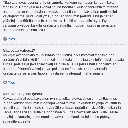
Ylläpitäjät ovat jäseniä joille on annettu korkeimman tason kontrolli koko
foorumiin. Nämä jäsenet voivat hallita foorumin kaikkia foorumin toiminnan
osa-alueita, mukaan lukien oikeuksien asettaminen, käyttäjien porttikiellot,
käyttäjäryhmät ja valvojat yms., riippuen foorumin perustajasta ja hänen
ylläpitäjille määrittelemistä oikeuksista. Heillä saattaa olla myös täydet
valvojan oikeudet kaikilla keskustelualueilla, riippuen foorumin perustajan
määrittelemistä asetuksista.
Ylös
Mitä ovatr valvojat?
Valvojat ovat henkilöitä (tai ryhmä henkilöitä) jotka katsovat foorumeiden
perään päivittäin. Heillä on on valta muokata ja poistaa viestejä ja lukita, avata,
siirtää, poistaa ja jakaa viestiketjuja niillä alueilla joissa heillä on valvojan
oikeudet. Yleensä valvojat ovat paikalla estämässä aiheen vierestä
keskustelua tai hyvien tapojen vastaisen materiaalin lähettämistä.
Ylös
Mitä ovat käyttäjäryhmät?
Käyttäjäryhmät ovat käyttäjien ryhmiä, jotka jakavat yhteisön hallittaviin osiin,
joiden kanssa foorumin ylläpitäjät voivat toimia. Jokainen käyttäjä voi kuulua
useisiin ryhmiin ja jokaiselle ryhmälle voidaan määritellä yksilölliset oikeudet.
Tämä tarjoaa ylläpitäjille helpon tavan muuttaa käyttäjien oikeuksia useille
käyttäjille kerralla, kuten muuttaa valvojien oikeuksia tai hallita pääsyä
suljetulle alueelle.