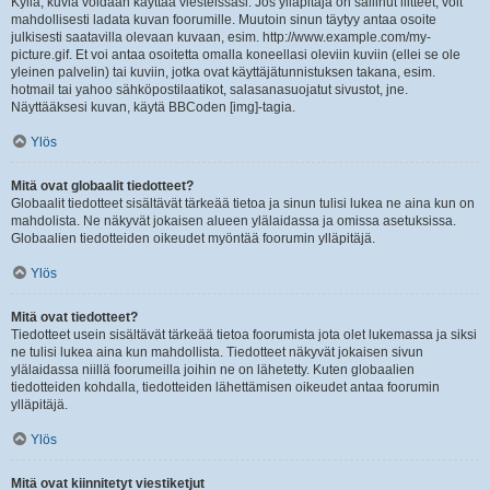
Kyllä, kuvia voidaan käyttää viesteissäsi. Jos ylläpitäjä on sallinut liitteet, voit
mahdollisesti ladata kuvan foorumille. Muutoin sinun täytyy antaa osoite
julkisesti saatavilla olevaan kuvaan, esim. http://www.example.com/my-
picture.gif. Et voi antaa osoitetta omalla koneellasi oleviin kuviin (ellei se ole
yleinen palvelin) tai kuviin, jotka ovat käyttäjätunnistuksen takana, esim.
hotmail tai yahoo sähköpostilaatikot, salasanasuojatut sivustot, jne.
Näyttääksesi kuvan, käytä BBCoden [img]-tagia.
Ylös
Mitä ovat globaalit tiedotteet?
Globaalit tiedotteet sisältävät tärkeää tietoa ja sinun tulisi lukea ne aina kun on
mahdolista. Ne näkyvät jokaisen alueen ylälaidassa ja omissa asetuksissa.
Globaalien tiedotteiden oikeudet myöntää foorumin ylläpitäjä.
Ylös
Mitä ovat tiedotteet?
Tiedotteet usein sisältävät tärkeää tietoa foorumista jota olet lukemassa ja siksi
ne tulisi lukea aina kun mahdollista. Tiedotteet näkyvät jokaisen sivun
ylälaidassa niillä foorumeilla joihin ne on lähetetty. Kuten globaalien
tiedotteiden kohdalla, tiedotteiden lähettämisen oikeudet antaa foorumin
ylläpitäjä.
Ylös
Mitä ovat kiinnitetyt viestiketjut