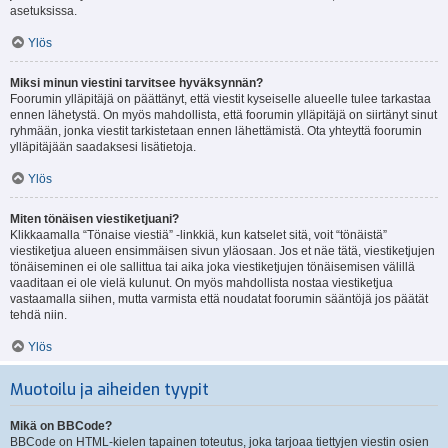
asetuksissa.
Ylös
Miksi minun viestini tarvitsee hyväksynnän?
Foorumin ylläpitäjä on päättänyt, että viestit kyseiselle alueelle tulee tarkastaa
ennen lähetystä. On myös mahdollista, että foorumin ylläpitäjä on siirtänyt sinut
ryhmään, jonka viestit tarkistetaan ennen lähettämistä. Ota yhteyttä foorumin
ylläpitäjään saadaksesi lisätietoja.
Ylös
Miten tönäisen viestiketjuani?
Klikkaamalla “Tönaise viestiä” -linkkiä, kun katselet sitä, voit “tönäistä”
viestiketjua alueen ensimmäisen sivun yläosaan. Jos et näe tätä, viestiketjujen
tönäiseminen ei ole sallittua tai aika joka viestiketjujen tönäisemisen välillä
vaaditaan ei ole vielä kulunut. On myös mahdollista nostaa viestiketjua
vastaamalla siihen, mutta varmista että noudatat foorumin sääntöjä jos päätät
tehdä niin.
Ylös
Muotoilu ja aiheiden tyypit
Mikä on BBCode?
BBCode on HTML-kielen tapainen toteutus, joka tarjoaa tiettyjen viestin osien