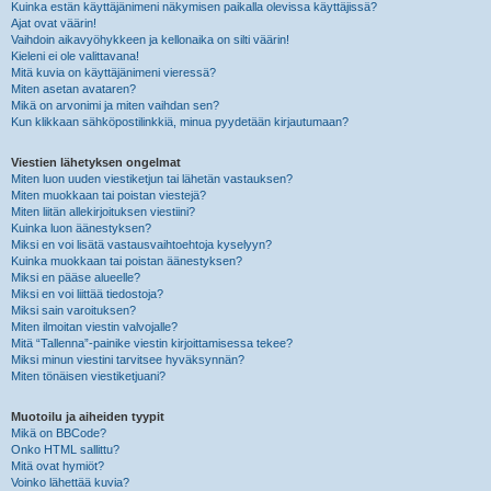
Kuinka estän käyttäjänimeni näkymisen paikalla olevissa käyttäjissä?
Ajat ovat väärin!
Vaihdoin aikavyöhykkeen ja kellonaika on silti väärin!
Kieleni ei ole valittavana!
Mitä kuvia on käyttäjänimeni vieressä?
Miten asetan avataren?
Mikä on arvonimi ja miten vaihdan sen?
Kun klikkaan sähköpostilinkkiä, minua pyydetään kirjautumaan?
Viestien lähetyksen ongelmat
Miten luon uuden viestiketjun tai lähetän vastauksen?
Miten muokkaan tai poistan viestejä?
Miten liitän allekirjoituksen viestiini?
Kuinka luon äänestyksen?
Miksi en voi lisätä vastausvaihtoehtoja kyselyyn?
Kuinka muokkaan tai poistan äänestyksen?
Miksi en pääse alueelle?
Miksi en voi liittää tiedostoja?
Miksi sain varoituksen?
Miten ilmoitan viestin valvojalle?
Mitä “Tallenna”-painike viestin kirjoittamisessa tekee?
Miksi minun viestini tarvitsee hyväksynnän?
Miten tönäisen viestiketjuani?
Muotoilu ja aiheiden tyypit
Mikä on BBCode?
Onko HTML sallittu?
Mitä ovat hymiöt?
Voinko lähettää kuvia?