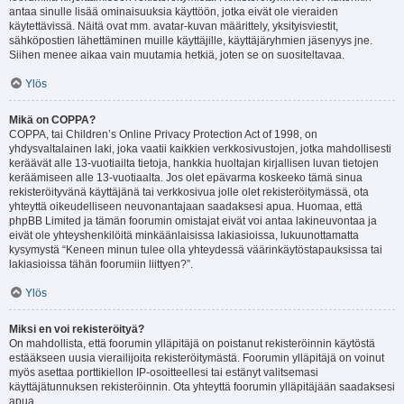
antaa sinulle lisää ominaisuuksia käyttöön, jotka eivät ole vieraiden
käytettävissä. Näitä ovat mm. avatar-kuvan määrittely, yksityisviestit,
sähköpostien lähettäminen muille käyttäjille, käyttäjäryhmien jäsenyys jne.
Siihen menee aikaa vain muutamia hetkiä, joten se on suositeltavaa.
Ylös
Mikä on COPPA?
COPPA, tai Children’s Online Privacy Protection Act of 1998, on
yhdysvaltalainen laki, joka vaatii kaikkien verkkosivustojen, jotka mahdollisesti
keräävät alle 13-vuotiailta tietoja, hankkia huoltajan kirjallisen luvan tietojen
keräämiseen alle 13-vuotiaalta. Jos olet epävarma koskeeko tämä sinua
rekisteröityvänä käyttäjänä tai verkkosivua jolle olet rekisteröitymässä, ota
yhteyttä oikeudelliseen neuvonantajaan saadaksesi apua. Huomaa, että
phpBB Limited ja tämän foorumin omistajat eivät voi antaa lakineuvontaa ja
eivät ole yhteyshenkilöitä minkäänlaisissa lakiasioissa, lukuunottamatta
kysymystä “Keneen minun tulee olla yhteydessä väärinkäytöstapauksissa tai
lakiasioissa tähän foorumiin liittyen?”.
Ylös
Miksi en voi rekisteröityä?
On mahdollista, että foorumin ylläpitäjä on poistanut rekisteröinnin käytöstä
estääkseen uusia vierailijoita rekisteröitymästä. Foorumin ylläpitäjä on voinut
myös asettaa porttikiellon IP-osoitteellesi tai estänyt valitsemasi
käyttäjätunnuksen rekisteröinnin. Ota yhteyttä foorumin ylläpitäjään saadaksesi
apua.