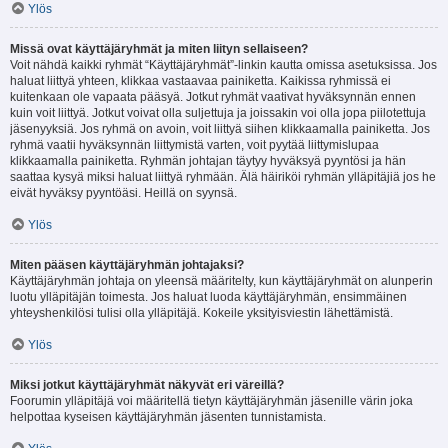
Ylös
Missä ovat käyttäjäryhmät ja miten liityn sellaiseen?
Voit nähdä kaikki ryhmät “Käyttäjäryhmät”-linkin kautta omissa asetuksissa. Jos
haluat liittyä yhteen, klikkaa vastaavaa painiketta. Kaikissa ryhmissä ei
kuitenkaan ole vapaata pääsyä. Jotkut ryhmät vaativat hyväksynnän ennen
kuin voit liittyä. Jotkut voivat olla suljettuja ja joissakin voi olla jopa piilotettuja
jäsenyyksiä. Jos ryhmä on avoin, voit liittyä siihen klikkaamalla painiketta. Jos
ryhmä vaatii hyväksynnän liittymistä varten, voit pyytää liittymislupaa
klikkaamalla painiketta. Ryhmän johtajan täytyy hyväksyä pyyntösi ja hän
saattaa kysyä miksi haluat liittyä ryhmään. Älä häiriköi ryhmän ylläpitäjiä jos he
eivät hyväksy pyyntöäsi. Heillä on syynsä.
Ylös
Miten pääsen käyttäjäryhmän johtajaksi?
Käyttäjäryhmän johtaja on yleensä määritelty, kun käyttäjäryhmät on alunperin
luotu ylläpitäjän toimesta. Jos haluat luoda käyttäjäryhmän, ensimmäinen
yhteyshenkilösi tulisi olla ylläpitäjä. Kokeile yksityisviestin lähettämistä.
Ylös
Miksi jotkut käyttäjäryhmät näkyvät eri väreillä?
Foorumin ylläpitäjä voi määritellä tietyn käyttäjäryhmän jäsenille värin joka
helpottaa kyseisen käyttäjäryhmän jäsenten tunnistamista.