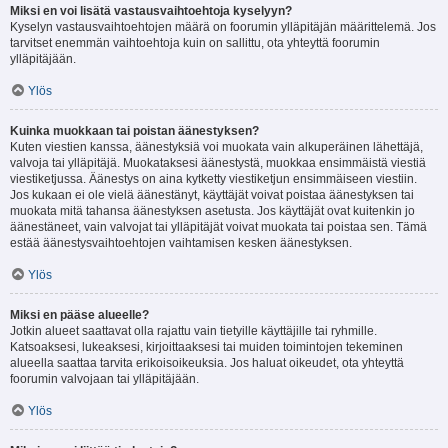
Miksi en voi lisätä vastausvaihtoehtoja kyselyyn?
Kyselyn vastausvaihtoehtojen määrä on foorumin ylläpitäjän määrittelemä. Jos
tarvitset enemmän vaihtoehtoja kuin on sallittu, ota yhteyttä foorumin
ylläpitäjään.
Ylös
Kuinka muokkaan tai poistan äänestyksen?
Kuten viestien kanssa, äänestyksiä voi muokata vain alkuperäinen lähettäjä,
valvoja tai ylläpitäjä. Muokataksesi äänestystä, muokkaa ensimmäistä viestiä
viestiketjussa. Äänestys on aina kytketty viestiketjun ensimmäiseen viestiin.
Jos kukaan ei ole vielä äänestänyt, käyttäjät voivat poistaa äänestyksen tai
muokata mitä tahansa äänestyksen asetusta. Jos käyttäjät ovat kuitenkin jo
äänestäneet, vain valvojat tai ylläpitäjät voivat muokata tai poistaa sen. Tämä
estää äänestysvaihtoehtojen vaihtamisen kesken äänestyksen.
Ylös
Miksi en pääse alueelle?
Jotkin alueet saattavat olla rajattu vain tietyille käyttäjille tai ryhmille.
Katsoaksesi, lukeaksesi, kirjoittaaksesi tai muiden toimintojen tekeminen
alueella saattaa tarvita erikoisoikeuksia. Jos haluat oikeudet, ota yhteyttä
foorumin valvojaan tai ylläpitäjään.
Ylös