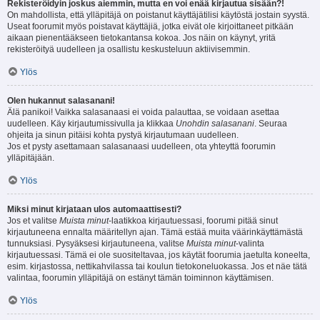
Rekisteröidyin joskus aiemmin, mutta en voi enää kirjautua sisään?!
On mahdollista, että ylläpitäjä on poistanut käyttäjätilisi käytöstä jostain syystä.
Useat foorumit myös poistavat käyttäjiä, jotka eivät ole kirjoittaneet pitkään
aikaan pienentääkseen tietokantansa kokoa. Jos näin on käynyt, yritä
rekisteröityä uudelleen ja osallistu keskusteluun aktiivisemmin.
Ylös
Olen hukannut salasanani!
Älä panikoi! Vaikka salasanaasi ei voida palauttaa, se voidaan asettaa
uudelleen. Käy kirjautumissivulla ja klikkaa
Unohdin salasanani
. Seuraa
ohjeita ja sinun pitäisi kohta pystyä kirjautumaan uudelleen.
Jos et pysty asettamaan salasanaasi uudelleen, ota yhteyttä foorumin
ylläpitäjään.
Ylös
Miksi minut kirjataan ulos automaattisesti?
Jos et valitse
Muista minut
-laatikkoa kirjautuessasi, foorumi pitää sinut
kirjautuneena ennalta määritellyn ajan. Tämä estää muita väärinkäyttämästä
tunnuksiasi. Pysyäksesi kirjautuneena, valitse
Muista minut
-valinta
kirjautuessasi. Tämä ei ole suositeltavaa, jos käytät foorumia jaetulta koneelta,
esim. kirjastossa, nettikahvilassa tai koulun tietokoneluokassa. Jos et näe tätä
valintaa, foorumin ylläpitäjä on estänyt tämän toiminnon käyttämisen.
Ylös