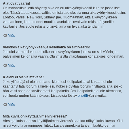
Ajat ovat väärin!
On mahdollista, että näytetty aika on eri aikavyöhykkeeltä kuin se jossa itse
olet. Tässä tapauksessa valitse omista asetuksista oma aikavyöhykkeesi, esim.
Lontoo, Pariisi, New York, Sidney, jne. Huomaathan, että aikavyöhykkeen
vaihtaminen, kuten monet muutkin asetukset ovat vain rekisteröityneille
käyttäjille. Jos et ole rekisteröitynyt, tämä on hyvä aika tehdä niin.
Ylös
Vaihdoin aikavyöhykkeen ja kellonaika on silti väärin!
Jos olet varmasti valinnut oikean aikavyöhykkeen ja aika on silti väärin, on
palvelimen kellonaika väärin. Ota yhteyttä ylläpitäjään korjataksesi ongelman.
Ylös
Kieleni ei ole valittavana!
Joko ylläpitäjä ei ole asentanut kielellesi kielipakettia tai kukaan ei ole
kääntänyt tätä foorumia kielellesi. Kokeile pyytää foorumin ylläpitäjältä, josko
hän voisi asentaa tarvitsemasi kielipaketin. Jos kielipakettia ei ole olemassa,
voit luoda uuden käännöksen. Lisätietoja löytyy
phpBB
®:n sivuilta.
Ylös
Mitä kuvia on käyttäjänimeni vieressä?
Viestejä katsottaessa käyttäjänimen vieressä saattaa näkyä kaksi kuvaa. Yksi
niistä voi olla arvonimeesi liitetty kuva esimerkiksi tähtien, laatikoiden tai