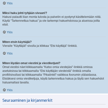
Ylös
Miksi haku johti tyhjään sivuun!?
Hakusi palautti liian monta tulosta ja palvelin ei pystynyt käsittelemään niitä.
Käytä “Tarkennettua hakua” ja ole tarkempi hakuehdoissa ja alueissa joilta
etsit.
Ylös
Miten etsin käyttäjiä?
Vieraile “Käyttäjät”-sivulla ja klikkaa “Etsi käyttäjä”-linkkiä.
Ylös
Miten löydän omat viestini ja viestiketjuni?
Omat viestisi näet klikkaamalla “Katso omia viestejäsi”-linkkiä omissa
asetuksissa tai klikkaamalla “Etsi käyttäjän viesteistä”-linkkiä omalla
profiilisivullasi tai klikkaamalla “Pikalinkit”-valikkoa foorumin ylälaidassa.
Etsiäksesi omia viestiketjuja, käytä tarkennettua hakua ja täytä sen hakuehdot
haluamallasi tavalla.
Ylös
Seuraaminen ja kirjanmerkit