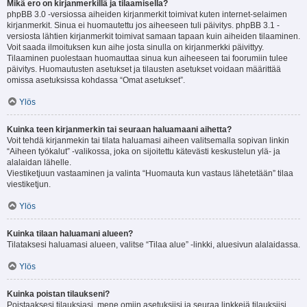
Mikä ero on kirjanmerkillä ja tilaamisella?
phpBB 3.0 -versiossa aiheiden kirjanmerkit toimivat kuten internet-selaimen
kirjanmerkit. Sinua ei huomautettu jos aiheeseen tuli päivitys. phpBB 3.1 -
versiosta lähtien kirjanmerkit toimivat samaan tapaan kuin aiheiden tilaaminen.
Voit saada ilmoituksen kun aihe josta sinulla on kirjanmerkki päivittyy.
Tilaaminen puolestaan huomauttaa sinua kun aiheeseen tai foorumiin tulee
päivitys. Huomautusten asetukset ja tilausten asetukset voidaan määrittää
omissa asetuksissa kohdassa “Omat asetukset”.
Ylös
Kuinka teen kirjanmerkin tai seuraan haluamaani aihetta?
Voit tehdä kirjanmekin tai tilata haluamasi aiheen valitsemalla sopivan linkin
“Aiheen työkalut” -valikossa, joka on sijoitettu kätevästi keskustelun ylä- ja
alalaidan lähelle.
Viestiketjuun vastaaminen ja valinta “Huomauta kun vastaus lähetetään” tilaa
viestiketjun.
Ylös
Kuinka tilaan haluamani alueen?
Tilataksesi haluamasi alueen, valitse “Tilaa alue” -linkki, aluesivun alalaidassa.
Ylös
Kuinka poistan tilaukseni?
Poistaaksesi tilauksiasi, mene omiin asetuksiisi ja seuraa linkkejä tilauksiisi.