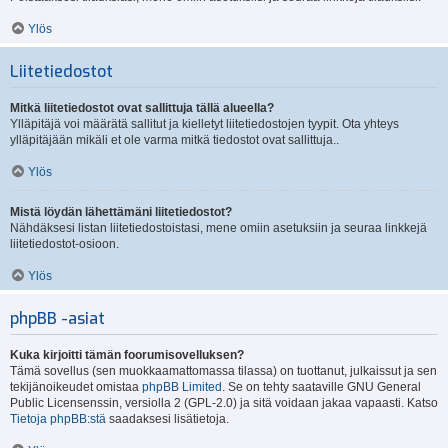
Ylös
Liitetiedostot
Mitkä liitetiedostot ovat sallittuja tällä alueella?
Ylläpitäjä voi määrätä sallitut ja kielletyt liitetiedostojen tyypit. Ota yhteys
ylläpitäjään mikäli et ole varma mitkä tiedostot ovat sallittuja..
Ylös
Mistä löydän lähettämäni liitetiedostot?
Nähdäksesi listan liitetiedostoistasi, mene omiin asetuksiin ja seuraa linkkejä
liitetiedostot-osioon.
Ylös
phpBB -asiat
Kuka kirjoitti tämän foorumisovelluksen?
Tämä sovellus (sen muokkaamattomassa tilassa) on tuottanut, julkaissut ja sen
tekijänoikeudet omistaa
phpBB Limited
. Se on tehty saataville GNU General
Public Licensenssin, versiolla 2 (GPL-2.0) ja sitä voidaan jakaa vapaasti. Katso
Tietoja phpBB:stä
saadaksesi lisätietoja.