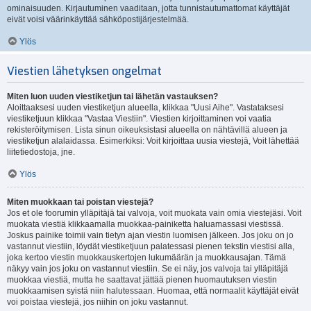
ominaisuuden. Kirjautuminen vaaditaan, jotta tunnistautumattomat käyttäjät
eivät voisi väärinkäyttää sähköpostijärjestelmää.
Ylös
Viestien lähetyksen ongelmat
Miten luon uuden viestiketjun tai lähetän vastauksen?
Aloittaaksesi uuden viestiketjun alueella, klikkaa "Uusi Aihe". Vastataksesi
viestiketjuun klikkaa "Vastaa Viestiin". Viestien kirjoittaminen voi vaatia
rekisteröitymisen. Lista sinun oikeuksistasi alueella on nähtävillä alueen ja
viestiketjun alalaidassa. Esimerkiksi: Voit kirjoittaa uusia viestejä, Voit lähettää
liitetiedostoja, jne.
Ylös
Miten muokkaan tai poistan viestejä?
Jos et ole foorumin ylläpitäjä tai valvoja, voit muokata vain omia viestejäsi. Voit
muokata viestiä klikkaamalla muokkaa-painiketta haluamassasi viestissä.
Joskus painike toimii vain tietyn ajan viestin luomisen jälkeen. Jos joku on jo
vastannut viestiin, löydät viestiketjuun palatessasi pienen tekstin viestisi alla,
joka kertoo viestin muokkauskertojen lukumäärän ja muokkausajan. Tämä
näkyy vain jos joku on vastannut viestiin. Se ei näy, jos valvoja tai ylläpitäjä
muokkaa viestiä, mutta he saattavat jättää pienen huomautuksen viestin
muokkaamisen syistä niin halutessaan. Huomaa, että normaalit käyttäjät eivät
voi poistaa viestejä, jos niihin on joku vastannut.