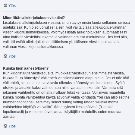
Ylös
Miten liitän allekirjoituksen viestiini?
Lisätäksesi allekirjoituksen viestiisi, sinun täytyy ensin luoda sellainen omissa
asetuksissa. Kun olet luonut sellaisen, voit valita
Lisää allekirjoitus
-valinnan
viestin kirjoituslomakkeessa. Voit myös lisätä allekirjoituksen automaattisesti
aina kaikkiin viesteihisi tekemällä valinnan omissa asetuksissa. Jos teet niin,
voit silti estää allekirjoituksen liittämisen yksittäiseen viestiin poistamalla
valinnan viestinkirjoituslomakkeessa.
Ylös
Kuinka luon äänestyksen?
Kun kirjoitat uuta viestiketjua tai muokkaat viestiketjun ensimmäistä viestiä,
klikkaa "Luo äänestys"-välilehteä viestilomakkeen alapuolella. Jos et näe tätä
välilehteä, sinulla ei ole tarvittavia oikeuksia äänestysten luomiseen. Syötä
otsikko ja ainakin kaksi vaihtoehtoa niille varattuihin kenttiin. Varmista että
jokainen vaihtoehto on omalla rivillään tekstikentässä. Voit myös määritellä
kuinka monta vaihtoehtoa käyttäjät voivat valita kohdasta You can also set the
number of options users may select during voting under “Kuinka monta
vaihtoehtoa käyttäjä voi valita”, äänestyksen kesto päivinä (0 kestää
loputtomasti) ja viimeisenä voit antaa käyttäjille mahdollisuuden muuttaa
ääntään.
Ylös