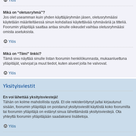
Ylös
Mikä on “oletusryhmä”?
Jos olet useamman kuin yhden käyttäjäryhmän jäsen, oletusryhmääsi
käytetään määriteltäessä sinun kohdallasi käytettävää ryhmäväriä ja titteliä.
Foorumin ylläpitäjä saattaa antaa sinulle oikeudet vaihtaa oletusryhmääsi
omista asetuksista.
Ylös
Mikä on “Tiimi” linkki?
Tämä sivu näyttää sinulle listan foorumin henkilökunnasta, mukaanluettuna
ylläpitäjät, valvojat ja muut tiedot, kuten alueet joita he valvovat.
Ylös
Yksityisviestit
En voi lähettää yksityisviestejä!
Tähän on kolme mahdollista syytä. Et ole rekisteröitynyt ja/tai kirjautunut
sisään, foorumin ylläpitäjä on poistanut yksityisviestit käytöstä koko foorumilta
tai foorumin ylläpitäjä on estänyt sinua lähettämästä yksityisviestejä. Ota
yhteyttä foorumin ylläpitäjään saadaksesi lisätietoja.
Ylös