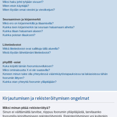
Miksi haku johti tyhjään sivuun!?
Miten etsin käyttäjiä?
Miten löydän omat viestini ja viestiketjuni?
Seuraaminen ja kirjanmerkit
Mikä ero on kirjanmerkillä ja tilaamisella?
Kuinka teen kirjanmerkin tai seuraan haluamaani aihetta?
Kuinka tilaan haluamani alueen?
Kuinka poistan tilaukseni?
Liitetiedostot
Mitkä liitetiedostot ovat sallittuja tällä alueella?
Mistä löydän lähettämäni liitetiedostot?
phpBB -asiat
Kuka kirjoitti tämän foorumisovelluksen?
Miksi ominaisuutta X ei ole saatavilla?
Keneen minun tulee olla yhteydessä väärinkäytöstapauksissa tai lakiasioissa tähän
foorumiin liittyen?
Kuinka otan yhteyttä foorumin ylläpitäjään?
Kirjautumisen ja rekisteröitymisen ongelmat
Miksi minun pitää rekisteröityä?
Sinun ei välttämättä tarvitse, riippuu foorumin ylläpitäjästä, tarvitaanko
foorumilla kirjoittamiseen rekisteröitymistä. Rekisteröityminen voi kuitenkin