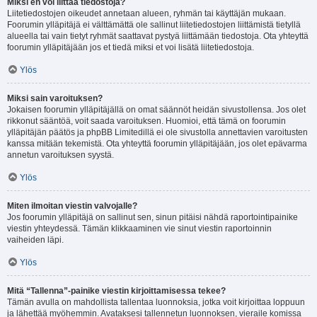
Miksi en voi liittää tiedostoja?
Liitetiedostojen oikeudet annetaan alueen, ryhmän tai käyttäjän mukaan.
Foorumin ylläpitäjä ei välttämättä ole sallinut liitetiedostojen liittämistä tietyllä
alueella tai vain tietyt ryhmät saattavat pystyä liittämään tiedostoja. Ota yhteyttä
foorumin ylläpitäjään jos et tiedä miksi et voi lisätä liitetiedostoja.
Ylös
Miksi sain varoituksen?
Jokaisen foorumin ylläpitäjällä on omat säännöt heidän sivustollensa. Jos olet
rikkonut sääntöä, voit saada varoituksen. Huomioi, että tämä on foorumin
ylläpitäjän päätös ja phpBB Limitedillä ei ole sivustolla annettavien varoitusten
kanssa mitään tekemistä. Ota yhteyttä foorumin ylläpitäjään, jos olet epävarma
annetun varoituksen syystä.
Ylös
Miten ilmoitan viestin valvojalle?
Jos foorumin ylläpitäjä on sallinut sen, sinun pitäisi nähdä raportointipainike
viestin yhteydessä. Tämän klikkaaminen vie sinut viestin raportoinnin
vaiheiden läpi.
Ylös
Mitä “Tallenna”-painike viestin kirjoittamisessa tekee?
Tämän avulla on mahdollista tallentaa luonnoksia, jotka voit kirjoittaa loppuun
ja lähettää myöhemmin. Avataksesi tallennetun luonnoksen, vieraile komissa