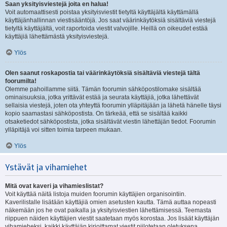
Saan yksityisviestejä joita en halua!
Voit automaattisesti poistaa yksityisviestit tietyltä käyttäjältä käyttämällä
käyttäjänhallinnan viestisääntöjä. Jos saat väärinkäytöksiä sisältäviä viestejä
tietyltä käyttäjältä, voit raportoida viestit valvojille. Heillä on oikeudet estää
käyttäjiä lähettämästä yksityisviestejä.
Ylös
Olen saanut roskapostia tai väärinkäytöksiä sisältäviä viestejä tältä
foorumilta!
Olemme pahoillamme siitä. Tämän foorumin sähköpostilomake sisältää
ominaisuuksia, jotka yrittävät estää ja seurata käyttäjiä, jotka lähettävät
sellaisia viestejä, joten ota yhteyttä foorumin ylläpitäjään ja lähetä hänelle täysi
kopio saamastasi sähköpostista. On tärkeää, että se sisältää kaikki
otsaketiedot sähköpostista, jotka sisältävät viestin lähettäjän tiedot. Foorumin
ylläpitäjä voi sitten toimia tarpeen mukaan.
Ylös
Ystävät ja vihamiehet
Mitä ovat kaveri ja vihamieslistat?
Voit käyttää näitä listoja muiden foorumin käyttäjien organisointiin.
Kaverilistalle lisätään käyttäjiä omien asetusten kautta. Tämä auttaa nopeasti
näkemään jos he ovat paikalla ja yksityisviestien lähettämisessä. Teemasta
riippuen näiden käyttäjien viestit saatetaan myös korostaa. Jos lisäät käyttäjän
vihamieheksi, kaikki käyttäjän kirjoittamat viestit piilotetaan oletuksena.