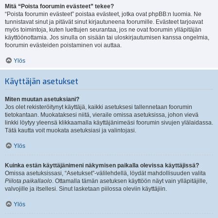
Mitä “Poista foorumin evästeet” tekee?
“Poista foorumin evästeet” poistaa evästeet, jotka ovat phpBB:n luomia. Ne
tunnistavat sinut ja pitävät sinut kirjautuneena foorumille. Evästeet tarjoavat
myös toimintoja, kuten luettujen seurantaa, jos ne ovat foorumin ylläpitäjän
käyttöönottamia. Jos sinulla on sisään tai uloskirjautumisen kanssa ongelmia,
foorumin evästeiden poistaminen voi auttaa.
Ylös
Käyttäjän asetukset
Miten muutan asetuksiani?
Jos olet rekisteröitynyt käyttäjä, kaikki asetuksesi tallennetaan foorumin
tietokantaan. Muokataksesi niitä, vieraile omissa asetuksissa, johon vievä
linkki löytyy yleensä klikkaamalla käyttäjänimeäsi foorumin sivujen ylälaidassa.
Tätä kautta voit muokata asetuksiasi ja valintojasi.
Ylös
Kuinka estän käyttäjänimeni näkymisen paikalla olevissa käyttäjissä?
Omissa asetuksissasi, “Asetukset”-välilehdellä, löydät mahdollisuuden valita
Piilota paikallaolo
. Ottamalla tämän asetuksen käyttöön näyt vain ylläpitäjille,
valvojille ja itsellesi. Sinut lasketaan piilossa oleviin käyttäjiin.
Ylös