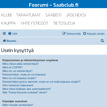
Foorumi – Saabclub.fi
KLUBI
TAPAHTUMAT
SAABISTI
JÄSENEKSI
KAUPPA
YHTEYSTIEDOT
TIETOSUOJA
UKK
Rekisteröidy
Kirjaudu sisään
E
Etusivu
t
Usein kysyttyä
s
i
Kirjautumisen ja rekisteröitymisen ongelmat
Miksi minun pitää rekisteröityä?
Mikä on COPPA?
Miksi en voi rekisteröityä?
Rekisteröidyin, mutta en voi kirjautua!
Miksi en voi kirjautua sisään?
Rekisteröidyin joskus aiemmin, mutta en voi enää kirjautua sisään?!
Olen hukannut salasanani!
Miksi minut kirjataan ulos automaattisesti?
Mitä “Poista foorumin evästeet” tekee?
Käyttäjän asetukset
Miten muutan asetuksiani?