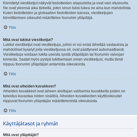
Kiinnitetyt viestiketjut näkyvät tiedotteiden alapuolella ja ovat vain etusivulla.
Ne ovat yleensä aika tärkeitä, joten sinun tulisi lukea ne aina kun mahdollista.
Kuten tiedotteiden ja globaalien tiedotteiden kanssa, viestiketjujen
kiinnittämisen oikeudet määrittelee foorumin ylläpitäjä.
Ylös
Mitä ovat lukitut viestiketjut?
Lukitut viestiketjut ovat viestiketjuja, joihin ei voi enää lähettää vastauksia ja
mahdolliset kyselyt joita viestiketjussa oli, ovat päättyneet automaattisesti.
Viestiketjuja voidaan lukita useista syistä ylläpitäjän tai foorumin valvojan
toimesta. Saatat myös pystyä lukitsemaan oman viestiketjusi, mutta tämä
riippuu foorumin ylläpitäjän antamista oikeuksista.
Ylös
Mitä ovat aiheiden kuvakkeet?
Aiheiden kuvakkeet ovat aiheen aloittajan valitsemia kuvakkeita joiden on
tarkoitus kuvastaa niiden sisältöä. Aiheiden kuvakkeiden käyttöoikeudet
riippuvat foorumin ylläpitäjän määrittelemistä oikeuksista.
Ylös
Käyttäjätasot ja ryhmät
Mitä ovat ylläpitäjät?