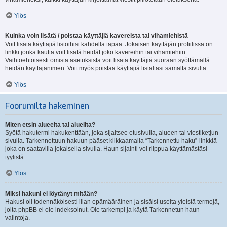
Ylös
Kuinka voin lisätä / poistaa käyttäjiä kavereista tai vihamiehistä
Voit lisätä käyttäjiä listoihisi kahdella tapaa. Jokaisen käyttäjän profiilissa on
linkki jonka kautta voit lisätä heidät joko kavereihin tai vihamiehiin.
Vaihtoehtoisesti omista asetuksista voit lisätä käyttäjiä suoraan syöttämällä
heidän käyttäjänimen. Voit myös poistaa käyttäjiä listaltasi samalta sivulta.
Ylös
Foorumilta hakeminen
Miten etsin alueelta tai alueilta?
Syötä hakutermi hakukenttään, joka sijaitsee etusivulla, alueen tai viestiketjun
sivulla. Tarkennettuun hakuun pääset klikkaamalla “Tarkennettu haku”-linkkiä
joka on saatavilla jokaisella sivulla. Haun sijainti voi riippua käyttämästäsi
tyylistä.
Ylös
Miksi hakuni ei löytänyt mitään?
Hakusi oli todennäköisesti liian epämääräinen ja sisälsi useita yleisiä termejä,
joita phpBB ei ole indeksoinut. Ole tarkempi ja käytä Tarkennetun haun
valintoja.