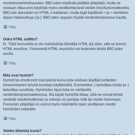
muotoilumahdollisuuden. BBCoden käytöstä päättää ylläpitäjä, mutta se
voidaan ottaa pois käytöstä myös viestikohtaisesti viestin kirjoituslomakkeella.
BBCode itsessään on HTML:n kaltainen, mutta tagit käyttävät < ja > merkkien
sijaan hakasulkuja [ ja ]. BBCoden oppaan löydät viestinlähetyssivun kautta.
Ylös
Onko HTML sallittu?
Ei. Tällä foorumilla ei ole mahdollista lähettää HTML:ää siten, että se toimisi
HTML-koodina. Yleisimmät HTML-muotoilut voi kuitenkin tehdä BBCoden
avulla.
Ylös
Mitä ovat hymiöt?
Hymiöt tai emoticonit ovat pieniä kuvia joita voidaan käyttää tunteiden
ilmaisemiseen lyhyitä koodeja käyttämällä. Esimerkiksi :) tarkoittaa iloista ja :(
tarkoittaa surullista. Hymiöiden täysi lista on nähtävillä
viestinlähetyslomakkeessa. Älä käytä hymiöitä liikaa, sillä ne voivat tehdä
viestistä lukukelvottoman ja valvoja voi poistaa niitä tai viestin kokonaan.
Foorumin ylläpitäjä on voinut myös määritellä rajan yksittäisen viestin
hymiöiden määrälle.
Ylös
Voinko lähettää kuvia?