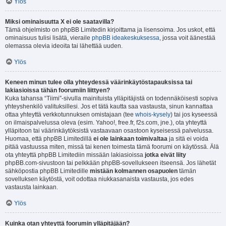
Ylös
Miksi ominaisuutta X ei ole saatavilla?
Tämä ohjelmisto on phpBB Limitedin kirjoittama ja lisensoima. Jos uskot, että
ominaisuus tulisi lisätä, vieraile
phpBB ideakeskuksessa
, jossa voit äänestää
olemassa olevia ideoita tai lähettää uuden.
Ylös
Keneen minun tulee olla yhteydessä väärinkäytöstapauksissa tai
lakiasioissa tähän foorumiin liittyen?
Kuka tahansa “Tiimi”-sivulla mainituista ylläpitäjistä on todennäköisesti sopiva
yhteyshenkilö valituksillesi. Jos et tätä kautta saa vastausta, sinun kannattaa
ottaa yhteyttä verkkotunnuksen omistajaan (tee
whois-kysely
) tai jos kyseessä
on ilmaispalvelussa oleva (esim. Yahoo!, free.fr, f2s.com, jne.), ota yhteyttä
ylläpitoon tai väärinkäytöksistä vastaavaan osastoon kyseisessä palvelussa.
Huomaa, että phpBB Limitedillä
ei ole lainkaan toimivaltaa
ja sitä ei voida
pitää vastuussa miten, missä tai kenen toimesta tämä foorumi on käytössä. Älä
ota yhteyttä phpBB Limitediin missään lakiasioissa
jotka eivät liity
phpBB.com-sivustoon tai pelkkään phpBB-sovellukseen itseensä. Jos lähetät
sähköpostia phpBB Limitedille
mistään kolmannen osapuolen
tämän
sovelluksen käytöstä, voit odottaa niukkasanaista vastausta, jos edes
vastausta lainkaan.
Ylös
Kuinka otan yhteyttä foorumin ylläpitäjään?