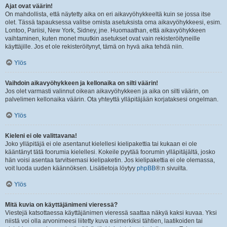
Ajat ovat väärin!
On mahdollista, että näytetty aika on eri aikavyöhykkeeltä kuin se jossa itse
olet. Tässä tapauksessa valitse omista asetuksista oma aikavyöhykkeesi, esim.
Lontoo, Pariisi, New York, Sidney, jne. Huomaathan, että aikavyöhykkeen
vaihtaminen, kuten monet muutkin asetukset ovat vain rekisteröityneille
käyttäjille. Jos et ole rekisteröitynyt, tämä on hyvä aika tehdä niin.
Ylös
Vaihdoin aikavyöhykkeen ja kellonaika on silti väärin!
Jos olet varmasti valinnut oikean aikavyöhykkeen ja aika on silti väärin, on
palvelimen kellonaika väärin. Ota yhteyttä ylläpitäjään korjataksesi ongelman.
Ylös
Kieleni ei ole valittavana!
Joko ylläpitäjä ei ole asentanut kielellesi kielipakettia tai kukaan ei ole
kääntänyt tätä foorumia kielellesi. Kokeile pyytää foorumin ylläpitäjältä, josko
hän voisi asentaa tarvitsemasi kielipaketin. Jos kielipakettia ei ole olemassa,
voit luoda uuden käännöksen. Lisätietoja löytyy
phpBB
®:n sivuilta.
Ylös
Mitä kuvia on käyttäjänimeni vieressä?
Viestejä katsottaessa käyttäjänimen vieressä saattaa näkyä kaksi kuvaa. Yksi
niistä voi olla arvonimeesi liitetty kuva esimerkiksi tähtien, laatikoiden tai