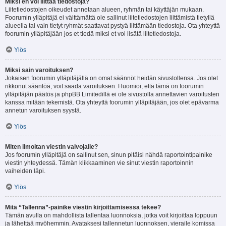
Miksi en voi liittää tiedostoja?
Liitetiedostojen oikeudet annetaan alueen, ryhmän tai käyttäjän mukaan.
Foorumin ylläpitäjä ei välttämättä ole sallinut liitetiedostojen liittämistä tietyllä
alueella tai vain tietyt ryhmät saattavat pystyä liittämään tiedostoja. Ota yhteyttä
foorumin ylläpitäjään jos et tiedä miksi et voi lisätä liitetiedostoja.
Ylös
Miksi sain varoituksen?
Jokaisen foorumin ylläpitäjällä on omat säännöt heidän sivustollensa. Jos olet
rikkonut sääntöä, voit saada varoituksen. Huomioi, että tämä on foorumin
ylläpitäjän päätös ja phpBB Limitedillä ei ole sivustolla annettavien varoitusten
kanssa mitään tekemistä. Ota yhteyttä foorumin ylläpitäjään, jos olet epävarma
annetun varoituksen syystä.
Ylös
Miten ilmoitan viestin valvojalle?
Jos foorumin ylläpitäjä on sallinut sen, sinun pitäisi nähdä raportointipainike
viestin yhteydessä. Tämän klikkaaminen vie sinut viestin raportoinnin
vaiheiden läpi.
Ylös
Mitä “Tallenna”-painike viestin kirjoittamisessa tekee?
Tämän avulla on mahdollista tallentaa luonnoksia, jotka voit kirjoittaa loppuun
ja lähettää myöhemmin. Avataksesi tallennetun luonnoksen, vieraile komissa