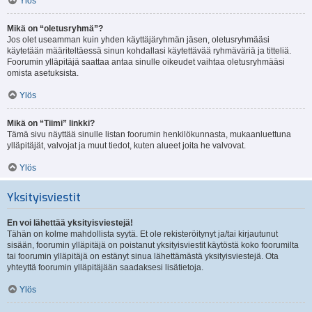
Ylös
Mikä on “oletusryhmä”?
Jos olet useamman kuin yhden käyttäjäryhmän jäsen, oletusryhmääsi
käytetään määriteltäessä sinun kohdallasi käytettävää ryhmäväriä ja titteliä.
Foorumin ylläpitäjä saattaa antaa sinulle oikeudet vaihtaa oletusryhmääsi
omista asetuksista.
Ylös
Mikä on “Tiimi” linkki?
Tämä sivu näyttää sinulle listan foorumin henkilökunnasta, mukaanluettuna
ylläpitäjät, valvojat ja muut tiedot, kuten alueet joita he valvovat.
Ylös
Yksityisviestit
En voi lähettää yksityisviestejä!
Tähän on kolme mahdollista syytä. Et ole rekisteröitynyt ja/tai kirjautunut
sisään, foorumin ylläpitäjä on poistanut yksityisviestit käytöstä koko foorumilta
tai foorumin ylläpitäjä on estänyt sinua lähettämästä yksityisviestejä. Ota
yhteyttä foorumin ylläpitäjään saadaksesi lisätietoja.
Ylös