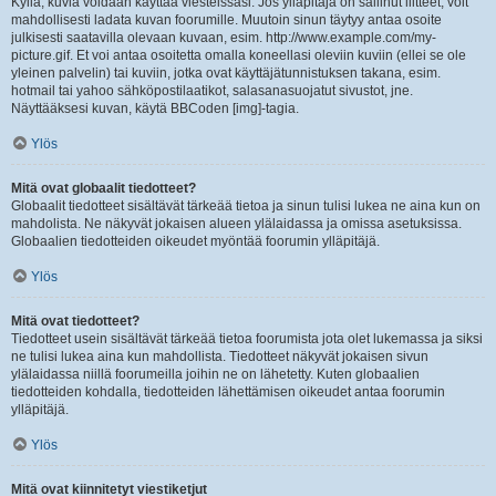
Kyllä, kuvia voidaan käyttää viesteissäsi. Jos ylläpitäjä on sallinut liitteet, voit
mahdollisesti ladata kuvan foorumille. Muutoin sinun täytyy antaa osoite
julkisesti saatavilla olevaan kuvaan, esim. http://www.example.com/my-
picture.gif. Et voi antaa osoitetta omalla koneellasi oleviin kuviin (ellei se ole
yleinen palvelin) tai kuviin, jotka ovat käyttäjätunnistuksen takana, esim.
hotmail tai yahoo sähköpostilaatikot, salasanasuojatut sivustot, jne.
Näyttääksesi kuvan, käytä BBCoden [img]-tagia.
Ylös
Mitä ovat globaalit tiedotteet?
Globaalit tiedotteet sisältävät tärkeää tietoa ja sinun tulisi lukea ne aina kun on
mahdolista. Ne näkyvät jokaisen alueen ylälaidassa ja omissa asetuksissa.
Globaalien tiedotteiden oikeudet myöntää foorumin ylläpitäjä.
Ylös
Mitä ovat tiedotteet?
Tiedotteet usein sisältävät tärkeää tietoa foorumista jota olet lukemassa ja siksi
ne tulisi lukea aina kun mahdollista. Tiedotteet näkyvät jokaisen sivun
ylälaidassa niillä foorumeilla joihin ne on lähetetty. Kuten globaalien
tiedotteiden kohdalla, tiedotteiden lähettämisen oikeudet antaa foorumin
ylläpitäjä.
Ylös
Mitä ovat kiinnitetyt viestiketjut