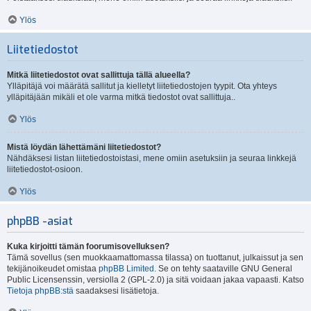
Ylös
Liitetiedostot
Mitkä liitetiedostot ovat sallittuja tällä alueella?
Ylläpitäjä voi määrätä sallitut ja kielletyt liitetiedostojen tyypit. Ota yhteys
ylläpitäjään mikäli et ole varma mitkä tiedostot ovat sallittuja..
Ylös
Mistä löydän lähettämäni liitetiedostot?
Nähdäksesi listan liitetiedostoistasi, mene omiin asetuksiin ja seuraa linkkejä
liitetiedostot-osioon.
Ylös
phpBB -asiat
Kuka kirjoitti tämän foorumisovelluksen?
Tämä sovellus (sen muokkaamattomassa tilassa) on tuottanut, julkaissut ja sen
tekijänoikeudet omistaa
phpBB Limited
. Se on tehty saataville GNU General
Public Licensenssin, versiolla 2 (GPL-2.0) ja sitä voidaan jakaa vapaasti. Katso
Tietoja phpBB:stä
saadaksesi lisätietoja.