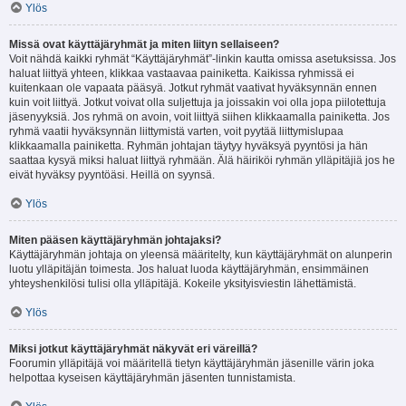
Ylös
Missä ovat käyttäjäryhmät ja miten liityn sellaiseen?
Voit nähdä kaikki ryhmät “Käyttäjäryhmät”-linkin kautta omissa asetuksissa. Jos
haluat liittyä yhteen, klikkaa vastaavaa painiketta. Kaikissa ryhmissä ei
kuitenkaan ole vapaata pääsyä. Jotkut ryhmät vaativat hyväksynnän ennen
kuin voit liittyä. Jotkut voivat olla suljettuja ja joissakin voi olla jopa piilotettuja
jäsenyyksiä. Jos ryhmä on avoin, voit liittyä siihen klikkaamalla painiketta. Jos
ryhmä vaatii hyväksynnän liittymistä varten, voit pyytää liittymislupaa
klikkaamalla painiketta. Ryhmän johtajan täytyy hyväksyä pyyntösi ja hän
saattaa kysyä miksi haluat liittyä ryhmään. Älä häiriköi ryhmän ylläpitäjiä jos he
eivät hyväksy pyyntöäsi. Heillä on syynsä.
Ylös
Miten pääsen käyttäjäryhmän johtajaksi?
Käyttäjäryhmän johtaja on yleensä määritelty, kun käyttäjäryhmät on alunperin
luotu ylläpitäjän toimesta. Jos haluat luoda käyttäjäryhmän, ensimmäinen
yhteyshenkilösi tulisi olla ylläpitäjä. Kokeile yksityisviestin lähettämistä.
Ylös
Miksi jotkut käyttäjäryhmät näkyvät eri väreillä?
Foorumin ylläpitäjä voi määritellä tietyn käyttäjäryhmän jäsenille värin joka
helpottaa kyseisen käyttäjäryhmän jäsenten tunnistamista.