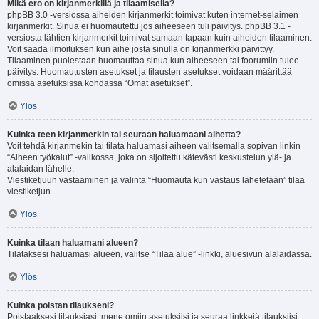
Mikä ero on kirjanmerkillä ja tilaamisella?
phpBB 3.0 -versiossa aiheiden kirjanmerkit toimivat kuten internet-selaimen
kirjanmerkit. Sinua ei huomautettu jos aiheeseen tuli päivitys. phpBB 3.1 -
versiosta lähtien kirjanmerkit toimivat samaan tapaan kuin aiheiden tilaaminen.
Voit saada ilmoituksen kun aihe josta sinulla on kirjanmerkki päivittyy.
Tilaaminen puolestaan huomauttaa sinua kun aiheeseen tai foorumiin tulee
päivitys. Huomautusten asetukset ja tilausten asetukset voidaan määrittää
omissa asetuksissa kohdassa “Omat asetukset”.
Ylös
Kuinka teen kirjanmerkin tai seuraan haluamaani aihetta?
Voit tehdä kirjanmekin tai tilata haluamasi aiheen valitsemalla sopivan linkin
“Aiheen työkalut” -valikossa, joka on sijoitettu kätevästi keskustelun ylä- ja
alalaidan lähelle.
Viestiketjuun vastaaminen ja valinta “Huomauta kun vastaus lähetetään” tilaa
viestiketjun.
Ylös
Kuinka tilaan haluamani alueen?
Tilataksesi haluamasi alueen, valitse “Tilaa alue” -linkki, aluesivun alalaidassa.
Ylös
Kuinka poistan tilaukseni?
Poistaaksesi tilauksiasi, mene omiin asetuksiisi ja seuraa linkkejä tilauksiisi.