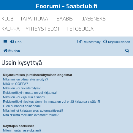
Foorumi – Saabclub.fi
KLUBI
TAPAHTUMAT
SAABISTI
JÄSENEKSI
KAUPPA
YHTEYSTIEDOT
TIETOSUOJA
UKK
Rekisteröidy
Kirjaudu sisään
E
Etusivu
t
Usein kysyttyä
s
i
Kirjautumisen ja rekisteröitymisen ongelmat
Miksi minun pitää rekisteröityä?
Mikä on COPPA?
Miksi en voi rekisteröityä?
Rekisteröidyin, mutta en voi kirjautua!
Miksi en voi kirjautua sisään?
Rekisteröidyin joskus aiemmin, mutta en voi enää kirjautua sisään?!
Olen hukannut salasanani!
Miksi minut kirjataan ulos automaattisesti?
Mitä “Poista foorumin evästeet” tekee?
Käyttäjän asetukset
Miten muutan asetuksiani?