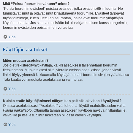
Mitä “Poista foorumin evästeet” tekee?
“Poista foorumin evästeet” poistaa evästeet, jotka ovat phpBB:n luomia. Ne
tunnistavat sinut ja pitävät sinut kirjautuneena foorumille. Evästeet tarjoavat
myös toimintoja, kuten luettujen seurantaa, jos ne ovat foorumin ylläpitäjän
käyttöönottamia. Jos sinulla on sisään tai uloskirjautumisen kanssa ongelmia,
foorumin evästeiden poistaminen voi auttaa.
Ylös
Käyttäjän asetukset
Miten muutan asetuksiani?
Jos olet rekisteröitynyt käyttäjä, kaikki asetuksesi tallennetaan foorumin
tietokantaan. Muokataksesi niitä, vieraile omissa asetuksissa, johon vievä
linkki löytyy yleensä klikkaamalla käyttäjänimeäsi foorumin sivujen ylälaidassa.
Tätä kautta voit muokata asetuksiasi ja valintojasi.
Ylös
Kuinka estän käyttäjänimeni näkymisen paikalla olevissa käyttäjissä?
Omissa asetuksissasi, “Asetukset”-välilehdellä, löydät mahdollisuuden valita
Piilota paikallaolo
. Ottamalla tämän asetuksen käyttöön näyt vain ylläpitäjille,
valvojille ja itsellesi. Sinut lasketaan piilossa oleviin käyttäjiin.
Ylös