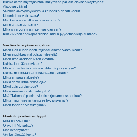
Kuinka estän käyttäjänimeni näkymisen paikalla olevissa käyttäjissä?
Ajat ovat väärin!
Vaihdoin aikavyöhykkeen ja kellonaika on silti väärin!
Kieleni ei ole valittavana!
Mitä kuvia on käyttäjänimeni vieressä?
Miten asetan avataren?
Mikä on arvonimi ja miten vaihdan sen?
Kun klikkaan sähköpostilinkkiä, minua pyydetään kirjautumaan?
Viestien lähetyksen ongelmat
Miten luon uuden viestiketjun tai lähetän vastauksen?
Miten muokkaan tai poistan viestejä?
Miten liitän allekirjoituksen viestiini?
Kuinka luon äänestyksen?
Miksi en voi lisätä vastausvaihtoehtoja kyselyyn?
Kuinka muokkaan tai poistan äänestyksen?
Miksi en pääse alueelle?
Miksi en voi liittää tiedostoja?
Miksi sain varoituksen?
Miten ilmoitan viestin valvojalle?
Mitä “Tallenna”-painike viestin kirjoittamisessa tekee?
Miksi minun viestini tarvitsee hyväksynnän?
Miten tönäisen viestiketjuani?
Muotoilu ja aiheiden tyypit
Mikä on BBCode?
Onko HTML sallittu?
Mitä ovat hymiöt?
Voinko lähettää kuvia?