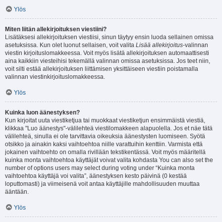
Ylös
Miten liitän allekirjoituksen viestiini?
Lisätäksesi allekirjoituksen viestiisi, sinun täytyy ensin luoda sellainen omissa
asetuksissa. Kun olet luonut sellaisen, voit valita
Lisää allekirjoitus
-valinnan
viestin kirjoituslomakkeessa. Voit myös lisätä allekirjoituksen automaattisesti
aina kaikkiin viesteihisi tekemällä valinnan omissa asetuksissa. Jos teet niin,
voit silti estää allekirjoituksen liittämisen yksittäiseen viestiin poistamalla
valinnan viestinkirjoituslomakkeessa.
Ylös
Kuinka luon äänestyksen?
Kun kirjoitat uuta viestiketjua tai muokkaat viestiketjun ensimmäistä viestiä,
klikkaa "Luo äänestys"-välilehteä viestilomakkeen alapuolella. Jos et näe tätä
välilehteä, sinulla ei ole tarvittavia oikeuksia äänestysten luomiseen. Syötä
otsikko ja ainakin kaksi vaihtoehtoa niille varattuihin kenttiin. Varmista että
jokainen vaihtoehto on omalla rivillään tekstikentässä. Voit myös määritellä
kuinka monta vaihtoehtoa käyttäjät voivat valita kohdasta You can also set the
number of options users may select during voting under “Kuinka monta
vaihtoehtoa käyttäjä voi valita”, äänestyksen kesto päivinä (0 kestää
loputtomasti) ja viimeisenä voit antaa käyttäjille mahdollisuuden muuttaa
ääntään.
Ylös