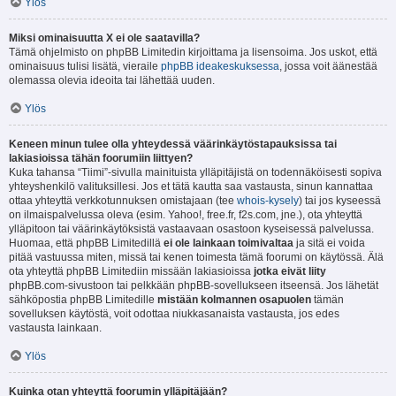
Ylös
Miksi ominaisuutta X ei ole saatavilla?
Tämä ohjelmisto on phpBB Limitedin kirjoittama ja lisensoima. Jos uskot, että
ominaisuus tulisi lisätä, vieraile
phpBB ideakeskuksessa
, jossa voit äänestää
olemassa olevia ideoita tai lähettää uuden.
Ylös
Keneen minun tulee olla yhteydessä väärinkäytöstapauksissa tai
lakiasioissa tähän foorumiin liittyen?
Kuka tahansa “Tiimi”-sivulla mainituista ylläpitäjistä on todennäköisesti sopiva
yhteyshenkilö valituksillesi. Jos et tätä kautta saa vastausta, sinun kannattaa
ottaa yhteyttä verkkotunnuksen omistajaan (tee
whois-kysely
) tai jos kyseessä
on ilmaispalvelussa oleva (esim. Yahoo!, free.fr, f2s.com, jne.), ota yhteyttä
ylläpitoon tai väärinkäytöksistä vastaavaan osastoon kyseisessä palvelussa.
Huomaa, että phpBB Limitedillä
ei ole lainkaan toimivaltaa
ja sitä ei voida
pitää vastuussa miten, missä tai kenen toimesta tämä foorumi on käytössä. Älä
ota yhteyttä phpBB Limitediin missään lakiasioissa
jotka eivät liity
phpBB.com-sivustoon tai pelkkään phpBB-sovellukseen itseensä. Jos lähetät
sähköpostia phpBB Limitedille
mistään kolmannen osapuolen
tämän
sovelluksen käytöstä, voit odottaa niukkasanaista vastausta, jos edes
vastausta lainkaan.
Ylös
Kuinka otan yhteyttä foorumin ylläpitäjään?