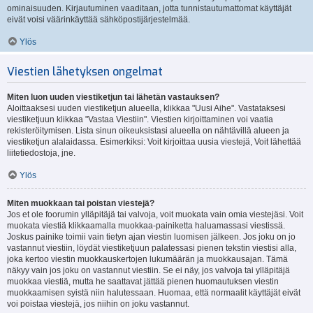
ominaisuuden. Kirjautuminen vaaditaan, jotta tunnistautumattomat käyttäjät
eivät voisi väärinkäyttää sähköpostijärjestelmää.
Ylös
Viestien lähetyksen ongelmat
Miten luon uuden viestiketjun tai lähetän vastauksen?
Aloittaaksesi uuden viestiketjun alueella, klikkaa "Uusi Aihe". Vastataksesi
viestiketjuun klikkaa "Vastaa Viestiin". Viestien kirjoittaminen voi vaatia
rekisteröitymisen. Lista sinun oikeuksistasi alueella on nähtävillä alueen ja
viestiketjun alalaidassa. Esimerkiksi: Voit kirjoittaa uusia viestejä, Voit lähettää
liitetiedostoja, jne.
Ylös
Miten muokkaan tai poistan viestejä?
Jos et ole foorumin ylläpitäjä tai valvoja, voit muokata vain omia viestejäsi. Voit
muokata viestiä klikkaamalla muokkaa-painiketta haluamassasi viestissä.
Joskus painike toimii vain tietyn ajan viestin luomisen jälkeen. Jos joku on jo
vastannut viestiin, löydät viestiketjuun palatessasi pienen tekstin viestisi alla,
joka kertoo viestin muokkauskertojen lukumäärän ja muokkausajan. Tämä
näkyy vain jos joku on vastannut viestiin. Se ei näy, jos valvoja tai ylläpitäjä
muokkaa viestiä, mutta he saattavat jättää pienen huomautuksen viestin
muokkaamisen syistä niin halutessaan. Huomaa, että normaalit käyttäjät eivät
voi poistaa viestejä, jos niihin on joku vastannut.