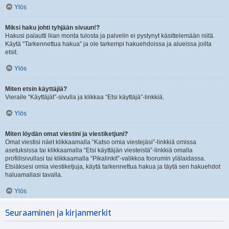
Ylös
Miksi haku johti tyhjään sivuun!?
Hakusi palautti liian monta tulosta ja palvelin ei pystynyt käsittelemään niitä.
Käytä “Tarkennettua hakua” ja ole tarkempi hakuehdoissa ja alueissa joilta
etsit.
Ylös
Miten etsin käyttäjiä?
Vieraile “Käyttäjät”-sivulla ja klikkaa “Etsi käyttäjä”-linkkiä.
Ylös
Miten löydän omat viestini ja viestiketjuni?
Omat viestisi näet klikkaamalla “Katso omia viestejäsi”-linkkiä omissa
asetuksissa tai klikkaamalla “Etsi käyttäjän viesteistä”-linkkiä omalla
profiilisivullasi tai klikkaamalla “Pikalinkit”-valikkoa foorumin ylälaidassa.
Etsiäksesi omia viestiketjuja, käytä tarkennettua hakua ja täytä sen hakuehdot
haluamallasi tavalla.
Ylös
Seuraaminen ja kirjanmerkit