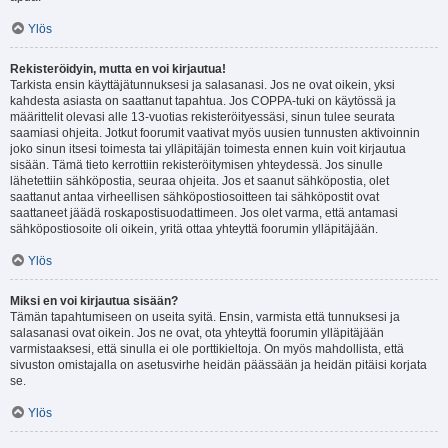
Ylös
Rekisteröidyin, mutta en voi kirjautua!
Tarkista ensin käyttäjätunnuksesi ja salasanasi. Jos ne ovat oikein, yksi
kahdesta asiasta on saattanut tapahtua. Jos COPPA-tuki on käytössä ja
määrittelit olevasi alle 13-vuotias rekisteröityessäsi, sinun tulee seurata
saamiasi ohjeita. Jotkut foorumit vaativat myös uusien tunnusten aktivoinnin
joko sinun itsesi toimesta tai ylläpitäjän toimesta ennen kuin voit kirjautua
sisään. Tämä tieto kerrottiin rekisteröitymisen yhteydessä. Jos sinulle
lähetettiin sähköpostia, seuraa ohjeita. Jos et saanut sähköpostia, olet
saattanut antaa virheellisen sähköpostiosoitteen tai sähköpostit ovat
saattaneet jäädä roskapostisuodattimeen. Jos olet varma, että antamasi
sähköpostiosoite oli oikein, yritä ottaa yhteyttä foorumin ylläpitäjään.
Ylös
Miksi en voi kirjautua sisään?
Tämän tapahtumiseen on useita syitä. Ensin, varmista että tunnuksesi ja
salasanasi ovat oikein. Jos ne ovat, ota yhteyttä foorumin ylläpitäjään
varmistaaksesi, että sinulla ei ole porttikieltoja. On myös mahdollista, että
sivuston omistajalla on asetusvirhe heidän päässään ja heidän pitäisi korjata
se.
Ylös