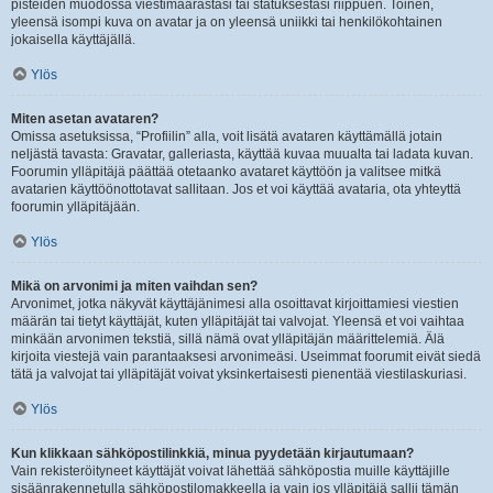
pisteiden muodossa viestimäärästäsi tai statuksestasi riippuen. Toinen,
yleensä isompi kuva on avatar ja on yleensä uniikki tai henkilökohtainen
jokaisella käyttäjällä.
Ylös
Miten asetan avataren?
Omissa asetuksissa, “Profiilin” alla, voit lisätä avataren käyttämällä jotain
neljästä tavasta: Gravatar, galleriasta, käyttää kuvaa muualta tai ladata kuvan.
Foorumin ylläpitäjä päättää otetaanko avataret käyttöön ja valitsee mitkä
avatarien käyttöönottotavat sallitaan. Jos et voi käyttää avataria, ota yhteyttä
foorumin ylläpitäjään.
Ylös
Mikä on arvonimi ja miten vaihdan sen?
Arvonimet, jotka näkyvät käyttäjänimesi alla osoittavat kirjoittamiesi viestien
määrän tai tietyt käyttäjät, kuten ylläpitäjät tai valvojat. Yleensä et voi vaihtaa
minkään arvonimen tekstiä, sillä nämä ovat ylläpitäjän määrittelemiä. Älä
kirjoita viestejä vain parantaaksesi arvonimeäsi. Useimmat foorumit eivät siedä
tätä ja valvojat tai ylläpitäjät voivat yksinkertaisesti pienentää viestilaskuriasi.
Ylös
Kun klikkaan sähköpostilinkkiä, minua pyydetään kirjautumaan?
Vain rekisteröityneet käyttäjät voivat lähettää sähköpostia muille käyttäjille
sisäänrakennetulla sähköpostilomakkeella ja vain jos ylläpitäjä sallii tämän