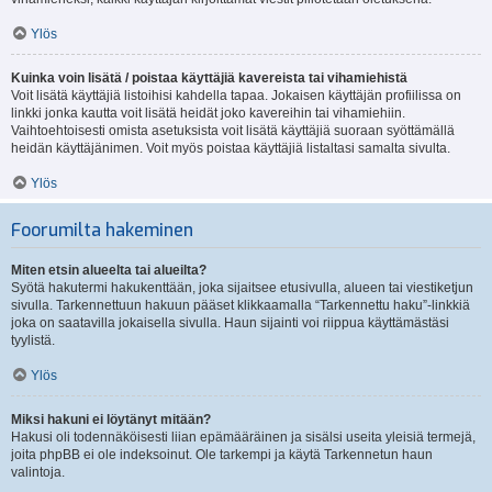
Ylös
Kuinka voin lisätä / poistaa käyttäjiä kavereista tai vihamiehistä
Voit lisätä käyttäjiä listoihisi kahdella tapaa. Jokaisen käyttäjän profiilissa on
linkki jonka kautta voit lisätä heidät joko kavereihin tai vihamiehiin.
Vaihtoehtoisesti omista asetuksista voit lisätä käyttäjiä suoraan syöttämällä
heidän käyttäjänimen. Voit myös poistaa käyttäjiä listaltasi samalta sivulta.
Ylös
Foorumilta hakeminen
Miten etsin alueelta tai alueilta?
Syötä hakutermi hakukenttään, joka sijaitsee etusivulla, alueen tai viestiketjun
sivulla. Tarkennettuun hakuun pääset klikkaamalla “Tarkennettu haku”-linkkiä
joka on saatavilla jokaisella sivulla. Haun sijainti voi riippua käyttämästäsi
tyylistä.
Ylös
Miksi hakuni ei löytänyt mitään?
Hakusi oli todennäköisesti liian epämääräinen ja sisälsi useita yleisiä termejä,
joita phpBB ei ole indeksoinut. Ole tarkempi ja käytä Tarkennetun haun
valintoja.