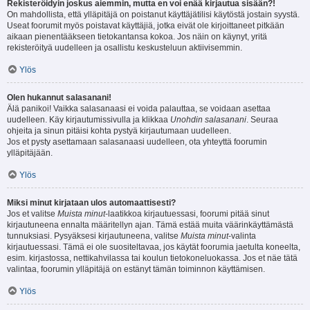
Rekisteröidyin joskus aiemmin, mutta en voi enää kirjautua sisään?!
On mahdollista, että ylläpitäjä on poistanut käyttäjätilisi käytöstä jostain syystä.
Useat foorumit myös poistavat käyttäjiä, jotka eivät ole kirjoittaneet pitkään
aikaan pienentääkseen tietokantansa kokoa. Jos näin on käynyt, yritä
rekisteröityä uudelleen ja osallistu keskusteluun aktiivisemmin.
Ylös
Olen hukannut salasanani!
Älä panikoi! Vaikka salasanaasi ei voida palauttaa, se voidaan asettaa
uudelleen. Käy kirjautumissivulla ja klikkaa
Unohdin salasanani
. Seuraa
ohjeita ja sinun pitäisi kohta pystyä kirjautumaan uudelleen.
Jos et pysty asettamaan salasanaasi uudelleen, ota yhteyttä foorumin
ylläpitäjään.
Ylös
Miksi minut kirjataan ulos automaattisesti?
Jos et valitse
Muista minut
-laatikkoa kirjautuessasi, foorumi pitää sinut
kirjautuneena ennalta määritellyn ajan. Tämä estää muita väärinkäyttämästä
tunnuksiasi. Pysyäksesi kirjautuneena, valitse
Muista minut
-valinta
kirjautuessasi. Tämä ei ole suositeltavaa, jos käytät foorumia jaetulta koneelta,
esim. kirjastossa, nettikahvilassa tai koulun tietokoneluokassa. Jos et näe tätä
valintaa, foorumin ylläpitäjä on estänyt tämän toiminnon käyttämisen.
Ylös