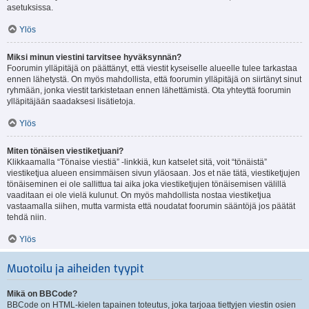
asetuksissa.
Ylös
Miksi minun viestini tarvitsee hyväksynnän?
Foorumin ylläpitäjä on päättänyt, että viestit kyseiselle alueelle tulee tarkastaa
ennen lähetystä. On myös mahdollista, että foorumin ylläpitäjä on siirtänyt sinut
ryhmään, jonka viestit tarkistetaan ennen lähettämistä. Ota yhteyttä foorumin
ylläpitäjään saadaksesi lisätietoja.
Ylös
Miten tönäisen viestiketjuani?
Klikkaamalla “Tönaise viestiä” -linkkiä, kun katselet sitä, voit “tönäistä”
viestiketjua alueen ensimmäisen sivun yläosaan. Jos et näe tätä, viestiketjujen
tönäiseminen ei ole sallittua tai aika joka viestiketjujen tönäisemisen välillä
vaaditaan ei ole vielä kulunut. On myös mahdollista nostaa viestiketjua
vastaamalla siihen, mutta varmista että noudatat foorumin sääntöjä jos päätät
tehdä niin.
Ylös
Muotoilu ja aiheiden tyypit
Mikä on BBCode?
BBCode on HTML-kielen tapainen toteutus, joka tarjoaa tiettyjen viestin osien