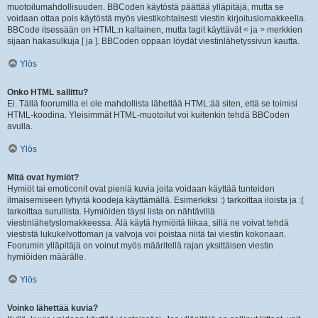
muotoilumahdollisuuden. BBCoden käytöstä päättää ylläpitäjä, mutta se
voidaan ottaa pois käytöstä myös viestikohtaisesti viestin kirjoituslomakkeella.
BBCode itsessään on HTML:n kaltainen, mutta tagit käyttävät < ja > merkkien
sijaan hakasulkuja [ ja ]. BBCoden oppaan löydät viestinlähetyssivun kautta.
Ylös
Onko HTML sallittu?
Ei. Tällä foorumilla ei ole mahdollista lähettää HTML:ää siten, että se toimisi
HTML-koodina. Yleisimmät HTML-muotoilut voi kuitenkin tehdä BBCoden
avulla.
Ylös
Mitä ovat hymiöt?
Hymiöt tai emoticonit ovat pieniä kuvia joita voidaan käyttää tunteiden
ilmaisemiseen lyhyitä koodeja käyttämällä. Esimerkiksi :) tarkoittaa iloista ja :(
tarkoittaa surullista. Hymiöiden täysi lista on nähtävillä
viestinlähetyslomakkeessa. Älä käytä hymiöitä liikaa, sillä ne voivat tehdä
viestistä lukukelvottoman ja valvoja voi poistaa niitä tai viestin kokonaan.
Foorumin ylläpitäjä on voinut myös määritellä rajan yksittäisen viestin
hymiöiden määrälle.
Ylös
Voinko lähettää kuvia?