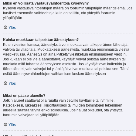
Miksi en voi lisätä vastausvaihtoehtoja kyselyyn?
Kyselyn vastausvaihtoehtojen määrä on foorumin ylläpitäjän määrittelemä. Jos
tarvitset enemmän vaihtoehtoja kuin on sallittu, ota yhteyttä foorumin
ylläpitäjään.
Ylös
Kuinka muokkaan tai poistan äänestyksen?
Kuten viestien kanssa, äänestyksiä voi muokata vain alkuperäinen lähettäjä,
valvoja tai ylläpitäjä. Muokataksesi äänestystä, muokkaa ensimmäistä viestiä
viestiketjussa. Äänestys on aina kytketty viestiketjun ensimmäiseen viestiin.
Jos kukaan ei ole vielä äänestänyt, käyttäjät voivat poistaa äänestyksen tai
muokata mitä tahansa äänestyksen asetusta. Jos käyttäjät ovat kuitenkin jo
äänestäneet, vain valvojat tai ylläpitäjät voivat muokata tai poistaa sen. Tämä
estää äänestysvaihtoehtojen vaihtamisen kesken äänestyksen.
Ylös
Miksi en pääse alueelle?
Jotkin alueet saattavat olla rajattu vain tietyille käyttäjille tai ryhmille.
Katsoaksesi, lukeaksesi, kirjoittaaksesi tai muiden toimintojen tekeminen
alueella saattaa tarvita erikoisoikeuksia. Jos haluat oikeudet, ota yhteyttä
foorumin valvojaan tai ylläpitäjään.
Ylös