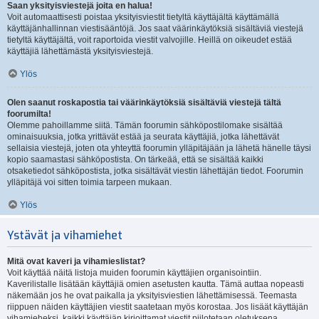
Saan yksityisviestejä joita en halua!
Voit automaattisesti poistaa yksityisviestit tietyltä käyttäjältä käyttämällä
käyttäjänhallinnan viestisääntöjä. Jos saat väärinkäytöksiä sisältäviä viestejä
tietyltä käyttäjältä, voit raportoida viestit valvojille. Heillä on oikeudet estää
käyttäjiä lähettämästä yksityisviestejä.
Ylös
Olen saanut roskapostia tai väärinkäytöksiä sisältäviä viestejä tältä
foorumilta!
Olemme pahoillamme siitä. Tämän foorumin sähköpostilomake sisältää
ominaisuuksia, jotka yrittävät estää ja seurata käyttäjiä, jotka lähettävät
sellaisia viestejä, joten ota yhteyttä foorumin ylläpitäjään ja lähetä hänelle täysi
kopio saamastasi sähköpostista. On tärkeää, että se sisältää kaikki
otsaketiedot sähköpostista, jotka sisältävät viestin lähettäjän tiedot. Foorumin
ylläpitäjä voi sitten toimia tarpeen mukaan.
Ylös
Ystävät ja vihamiehet
Mitä ovat kaveri ja vihamieslistat?
Voit käyttää näitä listoja muiden foorumin käyttäjien organisointiin.
Kaverilistalle lisätään käyttäjiä omien asetusten kautta. Tämä auttaa nopeasti
näkemään jos he ovat paikalla ja yksityisviestien lähettämisessä. Teemasta
riippuen näiden käyttäjien viestit saatetaan myös korostaa. Jos lisäät käyttäjän
vihamieheksi, kaikki käyttäjän kirjoittamat viestit piilotetaan oletuksena.