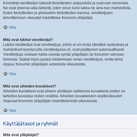
Kiinnitetyt viestiketjut näkyvät tiedotteiden alapuolella ja ovat vain etusivulla.
Ne ovat yleensä aika tärkeitä, joten sinun tulisi lukea ne aina kun mahdollista.
Kuten tiedotteiden ja globaalien tiedotteiden kanssa, viestiketjujen
kiinnittämisen oikeudet määrittelee foorumin ylläpitäjä.
Ylös
Mitä ovat lukitut viestiketjut?
Lukitut viestiketjut ovat viestiketjuja, joihin ei voi enää lähettää vastauksia ja
mahdolliset kyselyt joita viestiketjussa oli, ovat päättyneet automaattisesti.
Viestiketjuja voidaan lukita useista syistä ylläpitäjän tai foorumin valvojan
toimesta. Saatat myös pystyä lukitsemaan oman viestiketjusi, mutta tämä
riippuu foorumin ylläpitäjän antamista oikeuksista.
Ylös
Mitä ovat aiheiden kuvakkeet?
Aiheiden kuvakkeet ovat aiheen aloittajan valitsemia kuvakkeita joiden on
tarkoitus kuvastaa niiden sisältöä. Aiheiden kuvakkeiden käyttöoikeudet
riippuvat foorumin ylläpitäjän määrittelemistä oikeuksista.
Ylös
Käyttäjätasot ja ryhmät
Mitä ovat ylläpitäjät?