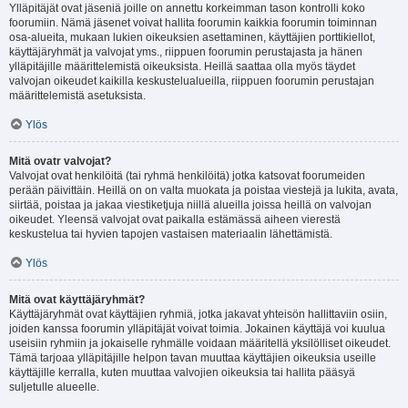
Ylläpitäjät ovat jäseniä joille on annettu korkeimman tason kontrolli koko
foorumiin. Nämä jäsenet voivat hallita foorumin kaikkia foorumin toiminnan
osa-alueita, mukaan lukien oikeuksien asettaminen, käyttäjien porttikiellot,
käyttäjäryhmät ja valvojat yms., riippuen foorumin perustajasta ja hänen
ylläpitäjille määrittelemistä oikeuksista. Heillä saattaa olla myös täydet
valvojan oikeudet kaikilla keskustelualueilla, riippuen foorumin perustajan
määrittelemistä asetuksista.
Ylös
Mitä ovatr valvojat?
Valvojat ovat henkilöitä (tai ryhmä henkilöitä) jotka katsovat foorumeiden
perään päivittäin. Heillä on on valta muokata ja poistaa viestejä ja lukita, avata,
siirtää, poistaa ja jakaa viestiketjuja niillä alueilla joissa heillä on valvojan
oikeudet. Yleensä valvojat ovat paikalla estämässä aiheen vierestä
keskustelua tai hyvien tapojen vastaisen materiaalin lähettämistä.
Ylös
Mitä ovat käyttäjäryhmät?
Käyttäjäryhmät ovat käyttäjien ryhmiä, jotka jakavat yhteisön hallittaviin osiin,
joiden kanssa foorumin ylläpitäjät voivat toimia. Jokainen käyttäjä voi kuulua
useisiin ryhmiin ja jokaiselle ryhmälle voidaan määritellä yksilölliset oikeudet.
Tämä tarjoaa ylläpitäjille helpon tavan muuttaa käyttäjien oikeuksia useille
käyttäjille kerralla, kuten muuttaa valvojien oikeuksia tai hallita pääsyä
suljetulle alueelle.