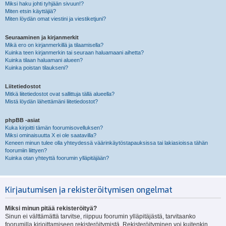
Miksi haku johti tyhjään sivuun!?
Miten etsin käyttäjiä?
Miten löydän omat viestini ja viestiketjuni?
Seuraaminen ja kirjanmerkit
Mikä ero on kirjanmerkillä ja tilaamisella?
Kuinka teen kirjanmerkin tai seuraan haluamaani aihetta?
Kuinka tilaan haluamani alueen?
Kuinka poistan tilaukseni?
Liitetiedostot
Mitkä liitetiedostot ovat sallittuja tällä alueella?
Mistä löydän lähettämäni liitetiedostot?
phpBB -asiat
Kuka kirjoitti tämän foorumisovelluksen?
Miksi ominaisuutta X ei ole saatavilla?
Keneen minun tulee olla yhteydessä väärinkäytöstapauksissa tai lakiasioissa tähän
foorumiin liittyen?
Kuinka otan yhteyttä foorumin ylläpitäjään?
Kirjautumisen ja rekisteröitymisen ongelmat
Miksi minun pitää rekisteröityä?
Sinun ei välttämättä tarvitse, riippuu foorumin ylläpitäjästä, tarvitaanko
foorumilla kirjoittamiseen rekisteröitymistä. Rekisteröityminen voi kuitenkin