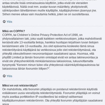
antaa sinulle lisää ominaisuuksia käyttöön, jotka eivät ole vieraiden
käytettävissä. Näitä ovat mm. avatar-kuvan määrittely, yksityisviestit,
sähköpostien lähettäminen muille käyttäjille, käyttäjäryhmien jäsenyys jne.
Siihen menee aikaa vain muutamia hetkiä, joten se on suositeltavaa.
Ylös
Mikä on COPPA?
COPPA, tai Children’s Online Privacy Protection Act of 1998, on
yhdysvaltalainen laki, joka vaatii kaikkien verkkosivustojen, jotka mahdollisesti
keräävät alle 13-vuotiailta tietoja, hankkia huoltajan kirjallisen luvan tietojen
keräämiseen alle 13-vuotiaalta. Jos olet epävarma koskeeko tämä sinua
rekisteröityvänä käyttäjänä tai verkkosivua jolle olet rekisteröitymässä, ota
yhteyttä oikeudelliseen neuvonantajaan saadaksesi apua. Huomaa, että
phpBB Limited ja tämän foorumin omistajat eivät voi antaa lakineuvontaa ja
eivät ole yhteyshenkilöitä minkäänlaisissa lakiasioissa, lukuunottamatta
kysymystä “Keneen minun tulee olla yhteydessä väärinkäytöstapauksissa tai
lakiasioissa tähän foorumiin liittyen?”.
Ylös
Miksi en voi rekisteröityä?
On mahdollista, että foorumin ylläpitäjä on poistanut rekisteröinnin käytöstä
estääkseen uusia vierailijoita rekisteröitymästä. Foorumin ylläpitäjä on voinut
myös asettaa porttikiellon IP-osoitteellesi tai estänyt valitsemasi
käyttäjätunnuksen rekisteröinnin. Ota yhteyttä foorumin ylläpitäjään saadaksesi
apua.