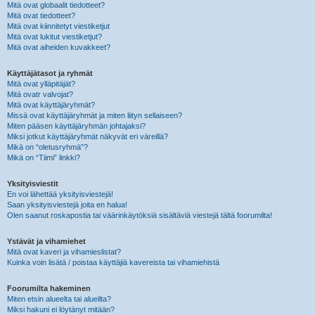
Mitä ovat globaalit tiedotteet?
Mitä ovat tiedotteet?
Mitä ovat kiinnitetyt viestiketjut
Mitä ovat lukitut viestiketjut?
Mitä ovat aiheiden kuvakkeet?
Käyttäjätasot ja ryhmät
Mitä ovat ylläpitäjät?
Mitä ovatr valvojat?
Mitä ovat käyttäjäryhmät?
Missä ovat käyttäjäryhmät ja miten liityn sellaiseen?
Miten pääsen käyttäjäryhmän johtajaksi?
Miksi jotkut käyttäjäryhmät näkyvät eri väreillä?
Mikä on “oletusryhmä”?
Mikä on “Tiimi” linkki?
Yksityisviestit
En voi lähettää yksityisviestejä!
Saan yksityisviestejä joita en halua!
Olen saanut roskapostia tai väärinkäytöksiä sisältäviä viestejä tältä foorumilta!
Ystävät ja vihamiehet
Mitä ovat kaveri ja vihamieslistat?
Kuinka voin lisätä / poistaa käyttäjiä kavereista tai vihamiehistä
Foorumilta hakeminen
Miten etsin alueelta tai alueilta?
Miksi hakuni ei löytänyt mitään?