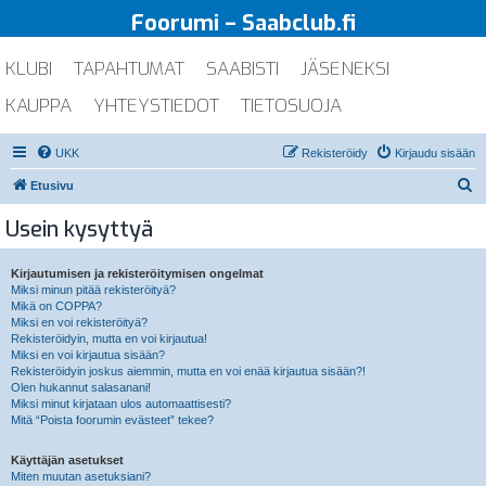
Foorumi – Saabclub.fi
KLUBI
TAPAHTUMAT
SAABISTI
JÄSENEKSI
KAUPPA
YHTEYSTIEDOT
TIETOSUOJA
UKK
Rekisteröidy
Kirjaudu sisään
E
Etusivu
t
Usein kysyttyä
s
i
Kirjautumisen ja rekisteröitymisen ongelmat
Miksi minun pitää rekisteröityä?
Mikä on COPPA?
Miksi en voi rekisteröityä?
Rekisteröidyin, mutta en voi kirjautua!
Miksi en voi kirjautua sisään?
Rekisteröidyin joskus aiemmin, mutta en voi enää kirjautua sisään?!
Olen hukannut salasanani!
Miksi minut kirjataan ulos automaattisesti?
Mitä “Poista foorumin evästeet” tekee?
Käyttäjän asetukset
Miten muutan asetuksiani?