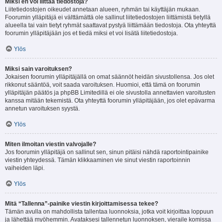
Miksi en voi liittää tiedostoja?
Liitetiedostojen oikeudet annetaan alueen, ryhmän tai käyttäjän mukaan.
Foorumin ylläpitäjä ei välttämättä ole sallinut liitetiedostojen liittämistä tietyllä
alueella tai vain tietyt ryhmät saattavat pystyä liittämään tiedostoja. Ota yhteyttä
foorumin ylläpitäjään jos et tiedä miksi et voi lisätä liitetiedostoja.
Ylös
Miksi sain varoituksen?
Jokaisen foorumin ylläpitäjällä on omat säännöt heidän sivustollensa. Jos olet
rikkonut sääntöä, voit saada varoituksen. Huomioi, että tämä on foorumin
ylläpitäjän päätös ja phpBB Limitedillä ei ole sivustolla annettavien varoitusten
kanssa mitään tekemistä. Ota yhteyttä foorumin ylläpitäjään, jos olet epävarma
annetun varoituksen syystä.
Ylös
Miten ilmoitan viestin valvojalle?
Jos foorumin ylläpitäjä on sallinut sen, sinun pitäisi nähdä raportointipainike
viestin yhteydessä. Tämän klikkaaminen vie sinut viestin raportoinnin
vaiheiden läpi.
Ylös
Mitä “Tallenna”-painike viestin kirjoittamisessa tekee?
Tämän avulla on mahdollista tallentaa luonnoksia, jotka voit kirjoittaa loppuun
ja lähettää myöhemmin. Avataksesi tallennetun luonnoksen, vieraile komissa