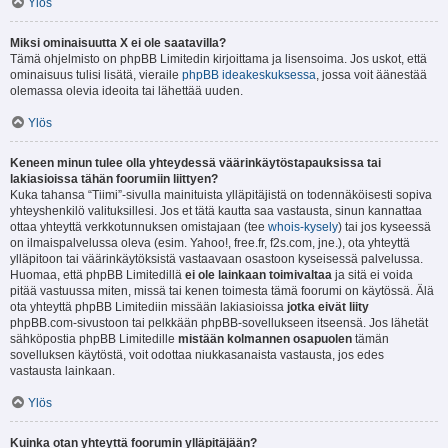
Ylös
Miksi ominaisuutta X ei ole saatavilla?
Tämä ohjelmisto on phpBB Limitedin kirjoittama ja lisensoima. Jos uskot, että
ominaisuus tulisi lisätä, vieraile
phpBB ideakeskuksessa
, jossa voit äänestää
olemassa olevia ideoita tai lähettää uuden.
Ylös
Keneen minun tulee olla yhteydessä väärinkäytöstapauksissa tai
lakiasioissa tähän foorumiin liittyen?
Kuka tahansa “Tiimi”-sivulla mainituista ylläpitäjistä on todennäköisesti sopiva
yhteyshenkilö valituksillesi. Jos et tätä kautta saa vastausta, sinun kannattaa
ottaa yhteyttä verkkotunnuksen omistajaan (tee
whois-kysely
) tai jos kyseessä
on ilmaispalvelussa oleva (esim. Yahoo!, free.fr, f2s.com, jne.), ota yhteyttä
ylläpitoon tai väärinkäytöksistä vastaavaan osastoon kyseisessä palvelussa.
Huomaa, että phpBB Limitedillä
ei ole lainkaan toimivaltaa
ja sitä ei voida
pitää vastuussa miten, missä tai kenen toimesta tämä foorumi on käytössä. Älä
ota yhteyttä phpBB Limitediin missään lakiasioissa
jotka eivät liity
phpBB.com-sivustoon tai pelkkään phpBB-sovellukseen itseensä. Jos lähetät
sähköpostia phpBB Limitedille
mistään kolmannen osapuolen
tämän
sovelluksen käytöstä, voit odottaa niukkasanaista vastausta, jos edes
vastausta lainkaan.
Ylös
Kuinka otan yhteyttä foorumin ylläpitäjään?