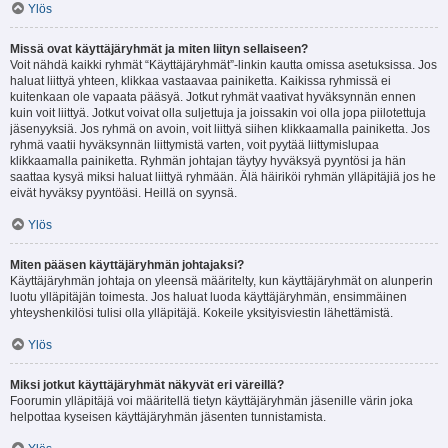
Ylös
Missä ovat käyttäjäryhmät ja miten liityn sellaiseen?
Voit nähdä kaikki ryhmät “Käyttäjäryhmät”-linkin kautta omissa asetuksissa. Jos
haluat liittyä yhteen, klikkaa vastaavaa painiketta. Kaikissa ryhmissä ei
kuitenkaan ole vapaata pääsyä. Jotkut ryhmät vaativat hyväksynnän ennen
kuin voit liittyä. Jotkut voivat olla suljettuja ja joissakin voi olla jopa piilotettuja
jäsenyyksiä. Jos ryhmä on avoin, voit liittyä siihen klikkaamalla painiketta. Jos
ryhmä vaatii hyväksynnän liittymistä varten, voit pyytää liittymislupaa
klikkaamalla painiketta. Ryhmän johtajan täytyy hyväksyä pyyntösi ja hän
saattaa kysyä miksi haluat liittyä ryhmään. Älä häiriköi ryhmän ylläpitäjiä jos he
eivät hyväksy pyyntöäsi. Heillä on syynsä.
Ylös
Miten pääsen käyttäjäryhmän johtajaksi?
Käyttäjäryhmän johtaja on yleensä määritelty, kun käyttäjäryhmät on alunperin
luotu ylläpitäjän toimesta. Jos haluat luoda käyttäjäryhmän, ensimmäinen
yhteyshenkilösi tulisi olla ylläpitäjä. Kokeile yksityisviestin lähettämistä.
Ylös
Miksi jotkut käyttäjäryhmät näkyvät eri väreillä?
Foorumin ylläpitäjä voi määritellä tietyn käyttäjäryhmän jäsenille värin joka
helpottaa kyseisen käyttäjäryhmän jäsenten tunnistamista.