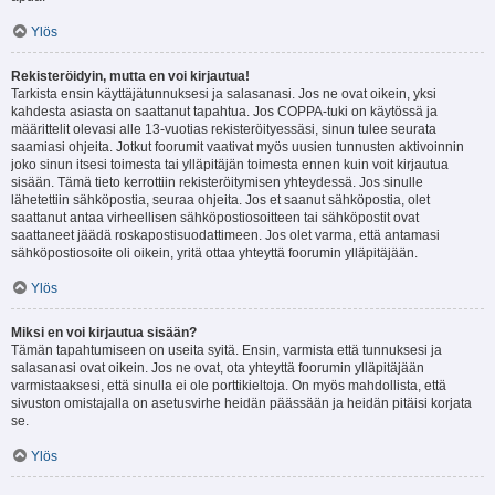
Ylös
Rekisteröidyin, mutta en voi kirjautua!
Tarkista ensin käyttäjätunnuksesi ja salasanasi. Jos ne ovat oikein, yksi
kahdesta asiasta on saattanut tapahtua. Jos COPPA-tuki on käytössä ja
määrittelit olevasi alle 13-vuotias rekisteröityessäsi, sinun tulee seurata
saamiasi ohjeita. Jotkut foorumit vaativat myös uusien tunnusten aktivoinnin
joko sinun itsesi toimesta tai ylläpitäjän toimesta ennen kuin voit kirjautua
sisään. Tämä tieto kerrottiin rekisteröitymisen yhteydessä. Jos sinulle
lähetettiin sähköpostia, seuraa ohjeita. Jos et saanut sähköpostia, olet
saattanut antaa virheellisen sähköpostiosoitteen tai sähköpostit ovat
saattaneet jäädä roskapostisuodattimeen. Jos olet varma, että antamasi
sähköpostiosoite oli oikein, yritä ottaa yhteyttä foorumin ylläpitäjään.
Ylös
Miksi en voi kirjautua sisään?
Tämän tapahtumiseen on useita syitä. Ensin, varmista että tunnuksesi ja
salasanasi ovat oikein. Jos ne ovat, ota yhteyttä foorumin ylläpitäjään
varmistaaksesi, että sinulla ei ole porttikieltoja. On myös mahdollista, että
sivuston omistajalla on asetusvirhe heidän päässään ja heidän pitäisi korjata
se.
Ylös