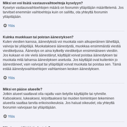
Miksi en voi lisätä vastausvaihtoehtoja kyselyyn?
Kyselyn vastausvaihtoehtojen määrä on foorumin ylläpitäjän määrittelemä. Jos
tarvitset enemmän vaihtoehtoja kuin on sallittu, ota yhteyttä foorumin
ylläpitäjään.
Ylös
Kuinka muokkaan tai poistan äänestyksen?
Kuten viestien kanssa, äänestyksiä voi muokata vain alkuperäinen lähettäjä,
valvoja tai ylläpitäjä. Muokataksesi äänestystä, muokkaa ensimmäistä viestiä
viestiketjussa. Äänestys on aina kytketty viestiketjun ensimmäiseen viestiin.
Jos kukaan ei ole vielä äänestänyt, käyttäjät voivat poistaa äänestyksen tai
muokata mitä tahansa äänestyksen asetusta. Jos käyttäjät ovat kuitenkin jo
äänestäneet, vain valvojat tai ylläpitäjät voivat muokata tai poistaa sen. Tämä
estää äänestysvaihtoehtojen vaihtamisen kesken äänestyksen.
Ylös
Miksi en pääse alueelle?
Jotkin alueet saattavat olla rajattu vain tietyille käyttäjille tai ryhmille.
Katsoaksesi, lukeaksesi, kirjoittaaksesi tai muiden toimintojen tekeminen
alueella saattaa tarvita erikoisoikeuksia. Jos haluat oikeudet, ota yhteyttä
foorumin valvojaan tai ylläpitäjään.
Ylös