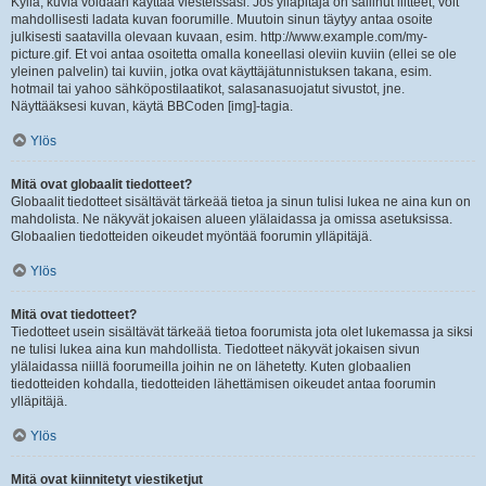
Kyllä, kuvia voidaan käyttää viesteissäsi. Jos ylläpitäjä on sallinut liitteet, voit
mahdollisesti ladata kuvan foorumille. Muutoin sinun täytyy antaa osoite
julkisesti saatavilla olevaan kuvaan, esim. http://www.example.com/my-
picture.gif. Et voi antaa osoitetta omalla koneellasi oleviin kuviin (ellei se ole
yleinen palvelin) tai kuviin, jotka ovat käyttäjätunnistuksen takana, esim.
hotmail tai yahoo sähköpostilaatikot, salasanasuojatut sivustot, jne.
Näyttääksesi kuvan, käytä BBCoden [img]-tagia.
Ylös
Mitä ovat globaalit tiedotteet?
Globaalit tiedotteet sisältävät tärkeää tietoa ja sinun tulisi lukea ne aina kun on
mahdolista. Ne näkyvät jokaisen alueen ylälaidassa ja omissa asetuksissa.
Globaalien tiedotteiden oikeudet myöntää foorumin ylläpitäjä.
Ylös
Mitä ovat tiedotteet?
Tiedotteet usein sisältävät tärkeää tietoa foorumista jota olet lukemassa ja siksi
ne tulisi lukea aina kun mahdollista. Tiedotteet näkyvät jokaisen sivun
ylälaidassa niillä foorumeilla joihin ne on lähetetty. Kuten globaalien
tiedotteiden kohdalla, tiedotteiden lähettämisen oikeudet antaa foorumin
ylläpitäjä.
Ylös
Mitä ovat kiinnitetyt viestiketjut