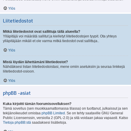
Ylös
Liitetiedostot
Mitkä liitetiedostot ovat sallittuja tällä alueella?
Ylläpitäjä voi määrätä sallitut ja kielletyt liitetiedostojen tyypit. Ota yhteys
ylläpitäjään mikäli et ole varma mitkä tiedostot ovat sallittuja..
Ylös
Mistä löydän lähettämäni liitetiedostot?
Nähdäksesi listan liitetiedostoistasi, mene omiin asetuksiin ja seuraa linkkejä
liitetiedostot-osioon.
Ylös
phpBB -asiat
Kuka kirjoitti tämän foorumisovelluksen?
Tämä sovellus (sen muokkaamattomassa tilassa) on tuottanut, julkaissut ja sen
tekijänoikeudet omistaa
phpBB Limited
. Se on tehty saataville GNU General
Public Licensenssin, versiolla 2 (GPL-2.0) ja sitä voidaan jakaa vapaasti. Katso
Tietoja phpBB:stä
saadaksesi lisätietoja.