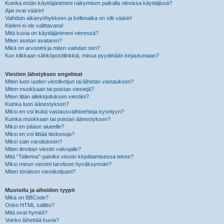
Kuinka estän käyttäjänimeni näkymisen paikalla olevissa käyttäjissä?
Ajat ovat väärin!
Vaihdoin aikavyöhykkeen ja kellonaika on silti väärin!
Kieleni ei ole valittavana!
Mitä kuvia on käyttäjänimeni vieressä?
Miten asetan avataren?
Mikä on arvonimi ja miten vaihdan sen?
Kun klikkaan sähköpostilinkkiä, minua pyydetään kirjautumaan?
Viestien lähetyksen ongelmat
Miten luon uuden viestiketjun tai lähetän vastauksen?
Miten muokkaan tai poistan viestejä?
Miten liitän allekirjoituksen viestiini?
Kuinka luon äänestyksen?
Miksi en voi lisätä vastausvaihtoehtoja kyselyyn?
Kuinka muokkaan tai poistan äänestyksen?
Miksi en pääse alueelle?
Miksi en voi liittää tiedostoja?
Miksi sain varoituksen?
Miten ilmoitan viestin valvojalle?
Mitä “Tallenna”-painike viestin kirjoittamisessa tekee?
Miksi minun viestini tarvitsee hyväksynnän?
Miten tönäisen viestiketjuani?
Muotoilu ja aiheiden tyypit
Mikä on BBCode?
Onko HTML sallittu?
Mitä ovat hymiöt?
Voinko lähettää kuvia?