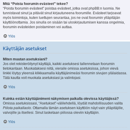
Mitä “Poista foorumin evästeet” tekee?
“Poista foorumin evästeet” poistaa evästeet, jotka ovat phpBB:n luomia. Ne
tunnistavat sinut ja pitävät sinut kirjautuneena foorumille. Evästeet tarjoavat
myös toimintoja, kuten luettujen seurantaa, jos ne ovat foorumin ylläpitäjän
käyttöönottamia. Jos sinulla on sisään tai uloskirjautumisen kanssa ongelmia,
foorumin evästeiden poistaminen voi auttaa.
Ylös
Käyttäjän asetukset
Miten muutan asetuksiani?
Jos olet rekisteröitynyt käyttäjä, kaikki asetuksesi tallennetaan foorumin
tietokantaan. Muokataksesi niitä, vieraile omissa asetuksissa, johon vievä
linkki löytyy yleensä klikkaamalla käyttäjänimeäsi foorumin sivujen ylälaidassa.
Tätä kautta voit muokata asetuksiasi ja valintojasi.
Ylös
Kuinka estän käyttäjänimeni näkymisen paikalla olevissa käyttäjissä?
Omissa asetuksissasi, “Asetukset”-välilehdellä, löydät mahdollisuuden valita
Piilota paikallaolo
. Ottamalla tämän asetuksen käyttöön näyt vain ylläpitäjille,
valvojille ja itsellesi. Sinut lasketaan piilossa oleviin käyttäjiin.
Ylös