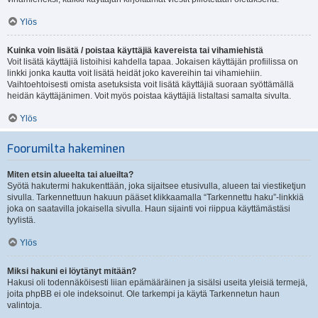
Ylös
Kuinka voin lisätä / poistaa käyttäjiä kavereista tai vihamiehistä
Voit lisätä käyttäjiä listoihisi kahdella tapaa. Jokaisen käyttäjän profiilissa on
linkki jonka kautta voit lisätä heidät joko kavereihin tai vihamiehiin.
Vaihtoehtoisesti omista asetuksista voit lisätä käyttäjiä suoraan syöttämällä
heidän käyttäjänimen. Voit myös poistaa käyttäjiä listaltasi samalta sivulta.
Ylös
Foorumilta hakeminen
Miten etsin alueelta tai alueilta?
Syötä hakutermi hakukenttään, joka sijaitsee etusivulla, alueen tai viestiketjun
sivulla. Tarkennettuun hakuun pääset klikkaamalla “Tarkennettu haku”-linkkiä
joka on saatavilla jokaisella sivulla. Haun sijainti voi riippua käyttämästäsi
tyylistä.
Ylös
Miksi hakuni ei löytänyt mitään?
Hakusi oli todennäköisesti liian epämääräinen ja sisälsi useita yleisiä termejä,
joita phpBB ei ole indeksoinut. Ole tarkempi ja käytä Tarkennetun haun
valintoja.