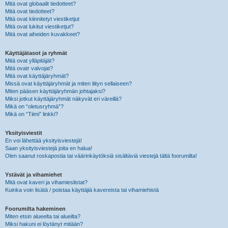
Mitä ovat globaalit tiedotteet?
Mitä ovat tiedotteet?
Mitä ovat kiinnitetyt viestiketjut
Mitä ovat lukitut viestiketjut?
Mitä ovat aiheiden kuvakkeet?
Käyttäjätasot ja ryhmät
Mitä ovat ylläpitäjät?
Mitä ovatr valvojat?
Mitä ovat käyttäjäryhmät?
Missä ovat käyttäjäryhmät ja miten liityn sellaiseen?
Miten pääsen käyttäjäryhmän johtajaksi?
Miksi jotkut käyttäjäryhmät näkyvät eri väreillä?
Mikä on “oletusryhmä”?
Mikä on “Tiimi” linkki?
Yksityisviestit
En voi lähettää yksityisviestejä!
Saan yksityisviestejä joita en halua!
Olen saanut roskapostia tai väärinkäytöksiä sisältäviä viestejä tältä foorumilta!
Ystävät ja vihamiehet
Mitä ovat kaveri ja vihamieslistat?
Kuinka voin lisätä / poistaa käyttäjiä kavereista tai vihamiehistä
Foorumilta hakeminen
Miten etsin alueelta tai alueilta?
Miksi hakuni ei löytänyt mitään?