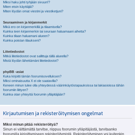
Miksi haku johti tyhjään sivuun!?
Miten etsin käyttäjiä?
Miten löydän omat viestini ja viestiketjuni?
Seuraaminen ja kirjanmerkit
Mikä ero on kirjanmerkillä ja tilaamisella?
Kuinka teen kirjanmerkin tai seuraan haluamaani aihetta?
Kuinka tilaan haluamani alueen?
Kuinka poistan tilaukseni?
Liitetiedostot
Mitkä liitetiedostot ovat sallittuja tällä alueella?
Mistä löydän lähettämäni liitetiedostot?
phpBB -asiat
Kuka kirjoitti tämän foorumisovelluksen?
Miksi ominaisuutta X ei ole saatavilla?
Keneen minun tulee olla yhteydessä väärinkäytöstapauksissa tai lakiasioissa tähän
foorumiin liittyen?
Kuinka otan yhteyttä foorumin ylläpitäjään?
Kirjautumisen ja rekisteröitymisen ongelmat
Miksi minun pitää rekisteröityä?
Sinun ei välttämättä tarvitse, riippuu foorumin ylläpitäjästä, tarvitaanko
foorumilla kirjoittamiseen rekisteröitymistä. Rekisteröityminen voi kuitenkin