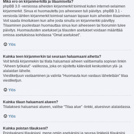
Mikä ero on kirjanmerkillä ja tilaamisella?
phpBB 3.0 -versiossa aiheiden kirjanmerkit toimivat kuten internet-selaimen
kirjanmerkit. Sinua ei huomautettu jos aiheeseen tuli päivitys. phpBB 3.1 -
versiosta lähtien kirjanmerkit toimivat samaan tapaan kuin aiheiden tilaaminen.
Voit saada ilmoituksen kun aihe josta sinulla on kirjanmerkki päivittyy.
Tilaaminen puolestaan huomauttaa sinua kun aiheeseen tai foorumiin tulee
päivitys. Huomautusten asetukset ja tilausten asetukset voidaan määrittää
omissa asetuksissa kohdassa “Omat asetukset”.
Ylös
Kuinka teen kirjanmerkin tai seuraan haluamaani aihetta?
Voit tehdä kirjanmekin tai tilata haluamasi aiheen valitsemalla sopivan linkin
“Aiheen työkalut” -valikossa, joka on sijoitettu kätevästi keskustelun ylä- ja
alalaidan lähelle.
Viestiketjuun vastaaminen ja valinta “Huomauta kun vastaus lähetetään” tilaa
viestiketjun.
Ylös
Kuinka tilaan haluamani alueen?
Tilataksesi haluamasi alueen, valitse “Tilaa alue” -linkki, aluesivun alalaidassa.
Ylös
Kuinka poistan tilaukseni?
Poistaaksesi tilauksiasi, mene omiin asetuksiisi ja seuraa linkkejä tilauksiisi.