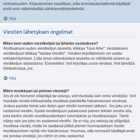
ominaisuuden. Kirjautuminen vaaditaan, jotta tunnistautumattomat käyttäjät
eivät voisi väärinkäyttää sähköpostijärjestelmää.
Ylös
Viestien lähetyksen ongelmat
Miten luon uuden viestiketjun tai lähetän vastauksen?
Aloittaaksesi uuden viestiketjun alueella, klikkaa "Uusi Aihe". Vastataksesi
viestiketjuun klikkaa "Vastaa Viestiin". Viestien kirjoittaminen voi vaatia
rekisteröitymisen. Lista sinun oikeuksistasi alueella on nähtävillä alueen ja
viestiketjun alalaidassa. Esimerkiksi: Voit kirjoittaa uusia viestejä, Voit lähettää
liitetiedostoja, jne.
Ylös
Miten muokkaan tai poistan viestejä?
Jos et ole foorumin ylläpitäjä tai valvoja, voit muokata vain omia viestejäsi. Voit
muokata viestiä klikkaamalla muokkaa-painiketta haluamassasi viestissä.
Joskus painike toimii vain tietyn ajan viestin luomisen jälkeen. Jos joku on jo
vastannut viestiin, löydät viestiketjuun palatessasi pienen tekstin viestisi alla,
joka kertoo viestin muokkauskertojen lukumäärän ja muokkausajan. Tämä
näkyy vain jos joku on vastannut viestiin. Se ei näy, jos valvoja tai ylläpitäjä
muokkaa viestiä, mutta he saattavat jättää pienen huomautuksen viestin
muokkaamisen syistä niin halutessaan. Huomaa, että normaalit käyttäjät eivät
voi poistaa viestejä, jos niihin on joku vastannut.