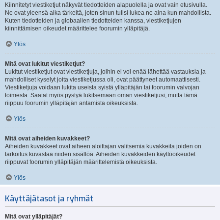
Kiinnitetyt viestiketjut näkyvät tiedotteiden alapuolella ja ovat vain etusivulla.
Ne ovat yleensä aika tärkeitä, joten sinun tulisi lukea ne aina kun mahdollista.
Kuten tiedotteiden ja globaalien tiedotteiden kanssa, viestiketjujen
kiinnittämisen oikeudet määrittelee foorumin ylläpitäjä.
Ylös
Mitä ovat lukitut viestiketjut?
Lukitut viestiketjut ovat viestiketjuja, joihin ei voi enää lähettää vastauksia ja
mahdolliset kyselyt joita viestiketjussa oli, ovat päättyneet automaattisesti.
Viestiketjuja voidaan lukita useista syistä ylläpitäjän tai foorumin valvojan
toimesta. Saatat myös pystyä lukitsemaan oman viestiketjusi, mutta tämä
riippuu foorumin ylläpitäjän antamista oikeuksista.
Ylös
Mitä ovat aiheiden kuvakkeet?
Aiheiden kuvakkeet ovat aiheen aloittajan valitsemia kuvakkeita joiden on
tarkoitus kuvastaa niiden sisältöä. Aiheiden kuvakkeiden käyttöoikeudet
riippuvat foorumin ylläpitäjän määrittelemistä oikeuksista.
Ylös
Käyttäjätasot ja ryhmät
Mitä ovat ylläpitäjät?