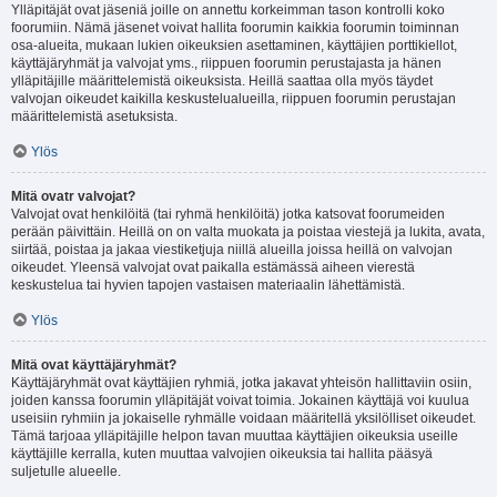
Ylläpitäjät ovat jäseniä joille on annettu korkeimman tason kontrolli koko
foorumiin. Nämä jäsenet voivat hallita foorumin kaikkia foorumin toiminnan
osa-alueita, mukaan lukien oikeuksien asettaminen, käyttäjien porttikiellot,
käyttäjäryhmät ja valvojat yms., riippuen foorumin perustajasta ja hänen
ylläpitäjille määrittelemistä oikeuksista. Heillä saattaa olla myös täydet
valvojan oikeudet kaikilla keskustelualueilla, riippuen foorumin perustajan
määrittelemistä asetuksista.
Ylös
Mitä ovatr valvojat?
Valvojat ovat henkilöitä (tai ryhmä henkilöitä) jotka katsovat foorumeiden
perään päivittäin. Heillä on on valta muokata ja poistaa viestejä ja lukita, avata,
siirtää, poistaa ja jakaa viestiketjuja niillä alueilla joissa heillä on valvojan
oikeudet. Yleensä valvojat ovat paikalla estämässä aiheen vierestä
keskustelua tai hyvien tapojen vastaisen materiaalin lähettämistä.
Ylös
Mitä ovat käyttäjäryhmät?
Käyttäjäryhmät ovat käyttäjien ryhmiä, jotka jakavat yhteisön hallittaviin osiin,
joiden kanssa foorumin ylläpitäjät voivat toimia. Jokainen käyttäjä voi kuulua
useisiin ryhmiin ja jokaiselle ryhmälle voidaan määritellä yksilölliset oikeudet.
Tämä tarjoaa ylläpitäjille helpon tavan muuttaa käyttäjien oikeuksia useille
käyttäjille kerralla, kuten muuttaa valvojien oikeuksia tai hallita pääsyä
suljetulle alueelle.