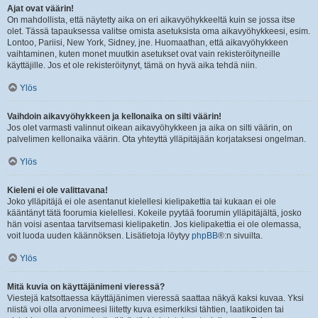
Ajat ovat väärin!
On mahdollista, että näytetty aika on eri aikavyöhykkeeltä kuin se jossa itse
olet. Tässä tapauksessa valitse omista asetuksista oma aikavyöhykkeesi, esim.
Lontoo, Pariisi, New York, Sidney, jne. Huomaathan, että aikavyöhykkeen
vaihtaminen, kuten monet muutkin asetukset ovat vain rekisteröityneille
käyttäjille. Jos et ole rekisteröitynyt, tämä on hyvä aika tehdä niin.
Ylös
Vaihdoin aikavyöhykkeen ja kellonaika on silti väärin!
Jos olet varmasti valinnut oikean aikavyöhykkeen ja aika on silti väärin, on
palvelimen kellonaika väärin. Ota yhteyttä ylläpitäjään korjataksesi ongelman.
Ylös
Kieleni ei ole valittavana!
Joko ylläpitäjä ei ole asentanut kielellesi kielipakettia tai kukaan ei ole
kääntänyt tätä foorumia kielellesi. Kokeile pyytää foorumin ylläpitäjältä, josko
hän voisi asentaa tarvitsemasi kielipaketin. Jos kielipakettia ei ole olemassa,
voit luoda uuden käännöksen. Lisätietoja löytyy
phpBB
®:n sivuilta.
Ylös
Mitä kuvia on käyttäjänimeni vieressä?
Viestejä katsottaessa käyttäjänimen vieressä saattaa näkyä kaksi kuvaa. Yksi
niistä voi olla arvonimeesi liitetty kuva esimerkiksi tähtien, laatikoiden tai