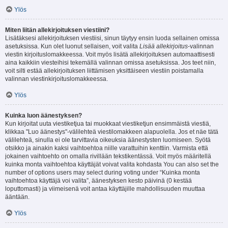
Ylös
Miten liitän allekirjoituksen viestiini?
Lisätäksesi allekirjoituksen viestiisi, sinun täytyy ensin luoda sellainen omissa
asetuksissa. Kun olet luonut sellaisen, voit valita
Lisää allekirjoitus
-valinnan
viestin kirjoituslomakkeessa. Voit myös lisätä allekirjoituksen automaattisesti
aina kaikkiin viesteihisi tekemällä valinnan omissa asetuksissa. Jos teet niin,
voit silti estää allekirjoituksen liittämisen yksittäiseen viestiin poistamalla
valinnan viestinkirjoituslomakkeessa.
Ylös
Kuinka luon äänestyksen?
Kun kirjoitat uuta viestiketjua tai muokkaat viestiketjun ensimmäistä viestiä,
klikkaa "Luo äänestys"-välilehteä viestilomakkeen alapuolella. Jos et näe tätä
välilehteä, sinulla ei ole tarvittavia oikeuksia äänestysten luomiseen. Syötä
otsikko ja ainakin kaksi vaihtoehtoa niille varattuihin kenttiin. Varmista että
jokainen vaihtoehto on omalla rivillään tekstikentässä. Voit myös määritellä
kuinka monta vaihtoehtoa käyttäjät voivat valita kohdasta You can also set the
number of options users may select during voting under “Kuinka monta
vaihtoehtoa käyttäjä voi valita”, äänestyksen kesto päivinä (0 kestää
loputtomasti) ja viimeisenä voit antaa käyttäjille mahdollisuuden muuttaa
ääntään.
Ylös