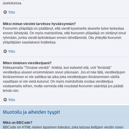
asetuksissa.
Ylös
Miksi minun viestini tarvitsee hyväksynnän?
Foorumin ylläpitäjä on päättänyt, että viestit kyseiselle alueelle tulee tarkastaa
ennen lähetystä. On myös mahdollista, että foorumin ylläpitäjä on siirtänyt sinut
ryhmään, jonka viestit tarkistetaan ennen lähettämistä. Ota yhteyttä foorumin
ylläpitäjään saadaksesi lisätietoja.
Ylös
Miten tönäisen viestiketjuani?
Klikkaamalla “Tönaise viestiä” -linkkiä, kun katselet sitä, voit “tönäistä”
viestiketjua alueen ensimmäisen sivun yläosaan. Jos et näe tätä, viestiketjujen
tönäiseminen ei ole sallittua tai aika joka viestiketjujen tönäisemisen välillä
vaaditaan ei ole vielä kulunut. On myös mahdollista nostaa viestiketjua
vastaamalla siihen, mutta varmista että noudatat foorumin sääntöjä jos päätät
tehdä niin.
Ylös
Muotoilu ja aiheiden tyypit
Mikä on BBCode?
BBCode on HTML-kielen tapainen toteutus, joka tarjoaa tiettyjen viestin osien