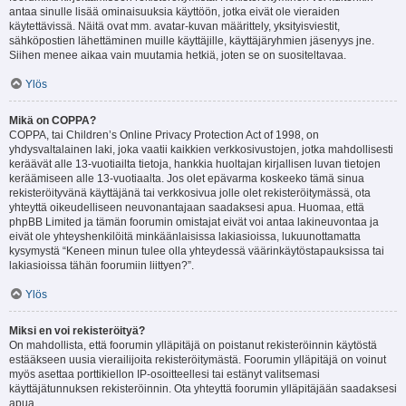
antaa sinulle lisää ominaisuuksia käyttöön, jotka eivät ole vieraiden
käytettävissä. Näitä ovat mm. avatar-kuvan määrittely, yksityisviestit,
sähköpostien lähettäminen muille käyttäjille, käyttäjäryhmien jäsenyys jne.
Siihen menee aikaa vain muutamia hetkiä, joten se on suositeltavaa.
Ylös
Mikä on COPPA?
COPPA, tai Children’s Online Privacy Protection Act of 1998, on
yhdysvaltalainen laki, joka vaatii kaikkien verkkosivustojen, jotka mahdollisesti
keräävät alle 13-vuotiailta tietoja, hankkia huoltajan kirjallisen luvan tietojen
keräämiseen alle 13-vuotiaalta. Jos olet epävarma koskeeko tämä sinua
rekisteröityvänä käyttäjänä tai verkkosivua jolle olet rekisteröitymässä, ota
yhteyttä oikeudelliseen neuvonantajaan saadaksesi apua. Huomaa, että
phpBB Limited ja tämän foorumin omistajat eivät voi antaa lakineuvontaa ja
eivät ole yhteyshenkilöitä minkäänlaisissa lakiasioissa, lukuunottamatta
kysymystä “Keneen minun tulee olla yhteydessä väärinkäytöstapauksissa tai
lakiasioissa tähän foorumiin liittyen?”.
Ylös
Miksi en voi rekisteröityä?
On mahdollista, että foorumin ylläpitäjä on poistanut rekisteröinnin käytöstä
estääkseen uusia vierailijoita rekisteröitymästä. Foorumin ylläpitäjä on voinut
myös asettaa porttikiellon IP-osoitteellesi tai estänyt valitsemasi
käyttäjätunnuksen rekisteröinnin. Ota yhteyttä foorumin ylläpitäjään saadaksesi
apua.