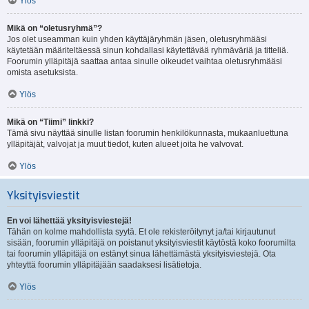
Ylös
Mikä on “oletusryhmä”?
Jos olet useamman kuin yhden käyttäjäryhmän jäsen, oletusryhmääsi
käytetään määriteltäessä sinun kohdallasi käytettävää ryhmäväriä ja titteliä.
Foorumin ylläpitäjä saattaa antaa sinulle oikeudet vaihtaa oletusryhmääsi
omista asetuksista.
Ylös
Mikä on “Tiimi” linkki?
Tämä sivu näyttää sinulle listan foorumin henkilökunnasta, mukaanluettuna
ylläpitäjät, valvojat ja muut tiedot, kuten alueet joita he valvovat.
Ylös
Yksityisviestit
En voi lähettää yksityisviestejä!
Tähän on kolme mahdollista syytä. Et ole rekisteröitynyt ja/tai kirjautunut
sisään, foorumin ylläpitäjä on poistanut yksityisviestit käytöstä koko foorumilta
tai foorumin ylläpitäjä on estänyt sinua lähettämästä yksityisviestejä. Ota
yhteyttä foorumin ylläpitäjään saadaksesi lisätietoja.
Ylös