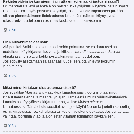
Rekisteröidyin joskus aiemmin, mutta en voi enää kirjautua sisään?!
On mahdollista, että ylläpitäjä on poistanut käyttäjätilisi käytöstä jostain syystä.
Useat foorumit myös poistavat käyttäjiä, jotka eivät ole kirjoittaneet pitkään
aikaan pienentääkseen tietokantansa kokoa. Jos näin on käynyt, yritä
rekisteröityä uudelleen ja osallistu keskusteluun aktiivisemmin.
Ylös
Olen hukannut salasanani!
Älä panikoi! Vaikka salasanaasi ei voida palauttaa, se voidaan asettaa
uudelleen. Käy kirjautumissivulla ja klikkaa
Unohdin salasanani
. Seuraa
ohjeita ja sinun pitäisi kohta pystyä kirjautumaan uudelleen.
Jos et pysty asettamaan salasanaasi uudelleen, ota yhteyttä foorumin
ylläpitäjään.
Ylös
Miksi minut kirjataan ulos automaattisesti?
Jos et valitse
Muista minut
-laatikkoa kirjautuessasi, foorumi pitää sinut
kirjautuneena ennalta määritellyn ajan. Tämä estää muita väärinkäyttämästä
tunnuksiasi. Pysyäksesi kirjautuneena, valitse
Muista minut
-valinta
kirjautuessasi. Tämä ei ole suositeltavaa, jos käytät foorumia jaetulta koneelta,
esim. kirjastossa, nettikahvilassa tai koulun tietokoneluokassa. Jos et näe tätä
valintaa, foorumin ylläpitäjä on estänyt tämän toiminnon käyttämisen.
Ylös