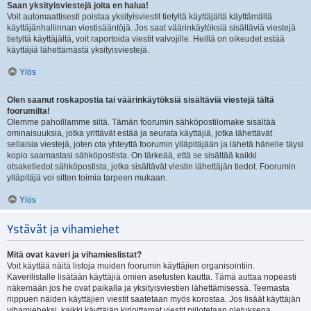
Saan yksityisviestejä joita en halua!
Voit automaattisesti poistaa yksityisviestit tietyltä käyttäjältä käyttämällä
käyttäjänhallinnan viestisääntöjä. Jos saat väärinkäytöksiä sisältäviä viestejä
tietyltä käyttäjältä, voit raportoida viestit valvojille. Heillä on oikeudet estää
käyttäjiä lähettämästä yksityisviestejä.
Ylös
Olen saanut roskapostia tai väärinkäytöksiä sisältäviä viestejä tältä
foorumilta!
Olemme pahoillamme siitä. Tämän foorumin sähköpostilomake sisältää
ominaisuuksia, jotka yrittävät estää ja seurata käyttäjiä, jotka lähettävät
sellaisia viestejä, joten ota yhteyttä foorumin ylläpitäjään ja lähetä hänelle täysi
kopio saamastasi sähköpostista. On tärkeää, että se sisältää kaikki
otsaketiedot sähköpostista, jotka sisältävät viestin lähettäjän tiedot. Foorumin
ylläpitäjä voi sitten toimia tarpeen mukaan.
Ylös
Ystävät ja vihamiehet
Mitä ovat kaveri ja vihamieslistat?
Voit käyttää näitä listoja muiden foorumin käyttäjien organisointiin.
Kaverilistalle lisätään käyttäjiä omien asetusten kautta. Tämä auttaa nopeasti
näkemään jos he ovat paikalla ja yksityisviestien lähettämisessä. Teemasta
riippuen näiden käyttäjien viestit saatetaan myös korostaa. Jos lisäät käyttäjän
vihamieheksi, kaikki käyttäjän kirjoittamat viestit piilotetaan oletuksena.