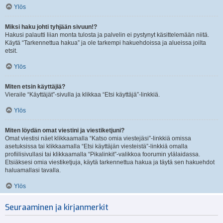
Ylös
Miksi haku johti tyhjään sivuun!?
Hakusi palautti liian monta tulosta ja palvelin ei pystynyt käsittelemään niitä.
Käytä “Tarkennettua hakua” ja ole tarkempi hakuehdoissa ja alueissa joilta
etsit.
Ylös
Miten etsin käyttäjiä?
Vieraile “Käyttäjät”-sivulla ja klikkaa “Etsi käyttäjä”-linkkiä.
Ylös
Miten löydän omat viestini ja viestiketjuni?
Omat viestisi näet klikkaamalla “Katso omia viestejäsi”-linkkiä omissa
asetuksissa tai klikkaamalla “Etsi käyttäjän viesteistä”-linkkiä omalla
profiilisivullasi tai klikkaamalla “Pikalinkit”-valikkoa foorumin ylälaidassa.
Etsiäksesi omia viestiketjuja, käytä tarkennettua hakua ja täytä sen hakuehdot
haluamallasi tavalla.
Ylös
Seuraaminen ja kirjanmerkit