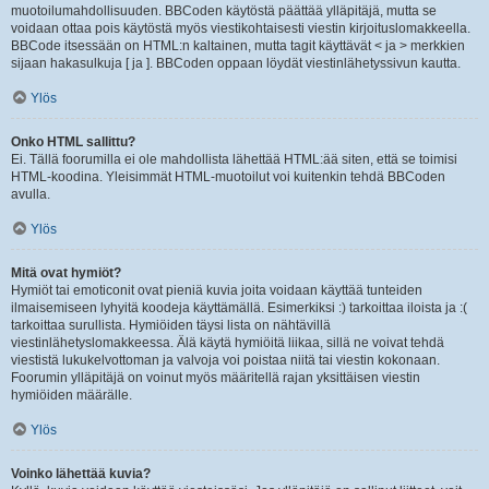
muotoilumahdollisuuden. BBCoden käytöstä päättää ylläpitäjä, mutta se
voidaan ottaa pois käytöstä myös viestikohtaisesti viestin kirjoituslomakkeella.
BBCode itsessään on HTML:n kaltainen, mutta tagit käyttävät < ja > merkkien
sijaan hakasulkuja [ ja ]. BBCoden oppaan löydät viestinlähetyssivun kautta.
Ylös
Onko HTML sallittu?
Ei. Tällä foorumilla ei ole mahdollista lähettää HTML:ää siten, että se toimisi
HTML-koodina. Yleisimmät HTML-muotoilut voi kuitenkin tehdä BBCoden
avulla.
Ylös
Mitä ovat hymiöt?
Hymiöt tai emoticonit ovat pieniä kuvia joita voidaan käyttää tunteiden
ilmaisemiseen lyhyitä koodeja käyttämällä. Esimerkiksi :) tarkoittaa iloista ja :(
tarkoittaa surullista. Hymiöiden täysi lista on nähtävillä
viestinlähetyslomakkeessa. Älä käytä hymiöitä liikaa, sillä ne voivat tehdä
viestistä lukukelvottoman ja valvoja voi poistaa niitä tai viestin kokonaan.
Foorumin ylläpitäjä on voinut myös määritellä rajan yksittäisen viestin
hymiöiden määrälle.
Ylös
Voinko lähettää kuvia?