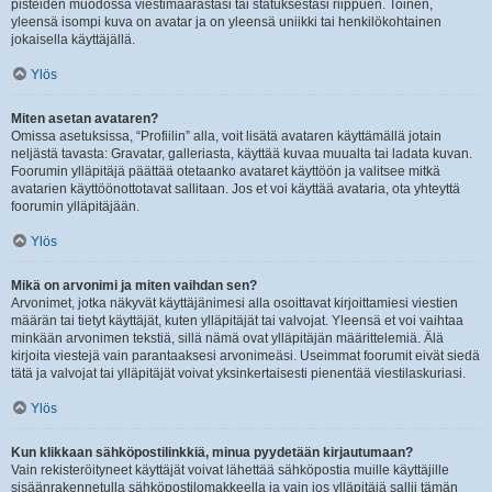
pisteiden muodossa viestimäärästäsi tai statuksestasi riippuen. Toinen,
yleensä isompi kuva on avatar ja on yleensä uniikki tai henkilökohtainen
jokaisella käyttäjällä.
Ylös
Miten asetan avataren?
Omissa asetuksissa, “Profiilin” alla, voit lisätä avataren käyttämällä jotain
neljästä tavasta: Gravatar, galleriasta, käyttää kuvaa muualta tai ladata kuvan.
Foorumin ylläpitäjä päättää otetaanko avataret käyttöön ja valitsee mitkä
avatarien käyttöönottotavat sallitaan. Jos et voi käyttää avataria, ota yhteyttä
foorumin ylläpitäjään.
Ylös
Mikä on arvonimi ja miten vaihdan sen?
Arvonimet, jotka näkyvät käyttäjänimesi alla osoittavat kirjoittamiesi viestien
määrän tai tietyt käyttäjät, kuten ylläpitäjät tai valvojat. Yleensä et voi vaihtaa
minkään arvonimen tekstiä, sillä nämä ovat ylläpitäjän määrittelemiä. Älä
kirjoita viestejä vain parantaaksesi arvonimeäsi. Useimmat foorumit eivät siedä
tätä ja valvojat tai ylläpitäjät voivat yksinkertaisesti pienentää viestilaskuriasi.
Ylös
Kun klikkaan sähköpostilinkkiä, minua pyydetään kirjautumaan?
Vain rekisteröityneet käyttäjät voivat lähettää sähköpostia muille käyttäjille
sisäänrakennetulla sähköpostilomakkeella ja vain jos ylläpitäjä sallii tämän