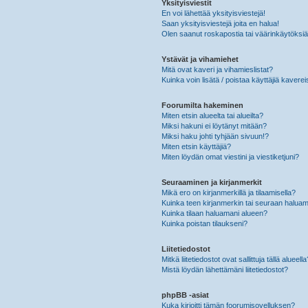
Yksityisviestit
En voi lähettää yksityisviestejä!
Saan yksityisviestejä joita en halua!
Olen saanut roskapostia tai väärinkäytöksiä s
Ystävät ja vihamiehet
Mitä ovat kaveri ja vihamieslistat?
Kuinka voin lisätä / poistaa käyttäjiä kaverei
Foorumilta hakeminen
Miten etsin alueelta tai alueilta?
Miksi hakuni ei löytänyt mitään?
Miksi haku johti tyhjään sivuun!?
Miten etsin käyttäjiä?
Miten löydän omat viestini ja viestiketjuni?
Seuraaminen ja kirjanmerkit
Mikä ero on kirjanmerkillä ja tilaamisella?
Kuinka teen kirjanmerkin tai seuraan haluam
Kuinka tilaan haluamani alueen?
Kuinka poistan tilaukseni?
Liitetiedostot
Mitkä liitetiedostot ovat sallittuja tällä alueell
Mistä löydän lähettämäni liitetiedostot?
phpBB -asiat
Kuka kirjoitti tämän foorumisovelluksen?