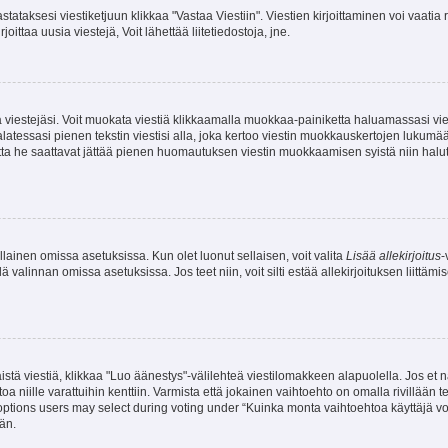
stataksesi viestiketjuun klikkaa "Vastaa Viestiin". Viestien kirjoittaminen voi vaatia
joittaa uusia viestejä, Voit lähettää liitetiedostoja, jne.
ia viestejäsi. Voit muokata viestiä klikkaamalla muokkaa-painiketta haluamassasi vies
n palatessasi pienen tekstin viestisi alla, joka kertoo viestin muokkauskertojen luk
 mutta he saattavat jättää pienen huomautuksen viestin muokkaamisen syistä niin halu
ellainen omissa asetuksissa. Kun olet luonut sellaisen, voit valita
Lisää allekirjoitus
-
lä valinnan omissa asetuksissa. Jos teet niin, voit silti estää allekirjoituksen liittäm
stä viestiä, klikkaa "Luo äänestys"-välilehteä viestilomakkeen alapuolella. Jos et näe
a niille varattuihin kenttiin. Varmista että jokainen vaihtoehto on omalla rivillään
 options users may select during voting under “Kuinka monta vaihtoehtoa käyttäjä voi
än.