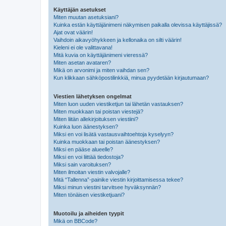
Käyttäjän asetukset
Miten muutan asetuksiani?
Kuinka estän käyttäjänimeni näkymisen paikalla olevissa käyttäjissä?
Ajat ovat väärin!
Vaihdoin aikavyöhykkeen ja kellonaika on silti väärin!
Kieleni ei ole valittavana!
Mitä kuvia on käyttäjänimeni vieressä?
Miten asetan avataren?
Mikä on arvonimi ja miten vaihdan sen?
Kun klikkaan sähköpostilinkkiä, minua pyydetään kirjautumaan?
Viestien lähetyksen ongelmat
Miten luon uuden viestiketjun tai lähetän vastauksen?
Miten muokkaan tai poistan viestejä?
Miten liitän allekirjoituksen viestiini?
Kuinka luon äänestyksen?
Miksi en voi lisätä vastausvaihtoehtoja kyselyyn?
Kuinka muokkaan tai poistan äänestyksen?
Miksi en pääse alueelle?
Miksi en voi liittää tiedostoja?
Miksi sain varoituksen?
Miten ilmoitan viestin valvojalle?
Mitä “Tallenna”-painike viestin kirjoittamisessa tekee?
Miksi minun viestini tarvitsee hyväksynnän?
Miten tönäisen viestiketjuani?
Muotoilu ja aiheiden tyypit
Mikä on BBCode?