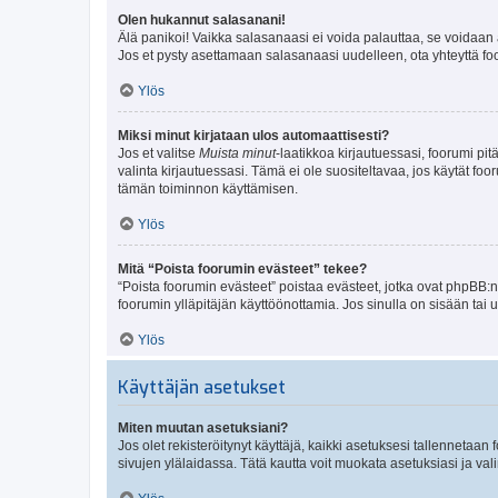
Olen hukannut salasanani!
Älä panikoi! Vaikka salasanaasi ei voida palauttaa, se voidaan 
Jos et pysty asettamaan salasanaasi uudelleen, ota yhteyttä foo
Ylös
Miksi minut kirjataan ulos automaattisesti?
Jos et valitse
Muista minut
-laatikkoa kirjautuessasi, foorumi pi
valinta kirjautuessasi. Tämä ei ole suositeltavaa, jos käytät foo
tämän toiminnon käyttämisen.
Ylös
Mitä “Poista foorumin evästeet” tekee?
“Poista foorumin evästeet” poistaa evästeet, jotka ovat phpBB:n 
foorumin ylläpitäjän käyttöönottamia. Jos sinulla on sisään ta
Ylös
Käyttäjän asetukset
Miten muutan asetuksiani?
Jos olet rekisteröitynyt käyttäjä, kaikki asetuksesi tallennetaa
sivujen ylälaidassa. Tätä kautta voit muokata asetuksiasi ja vali