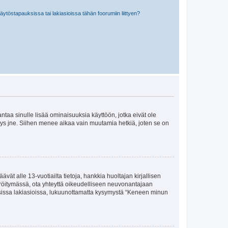
töstapauksissa tai lakiasioissa tähän foorumiin liittyen?
 antaa sinulle lisää ominaisuuksia käyttöön, jotka eivät ole
enyys jne. Siihen menee aikaa vain muutamia hetkiä, joten se on
vät alle 13-vuotiailta tietoja, hankkia huoltajan kirjallisen
teröitymässä, ota yhteyttä oikeudelliseen neuvonantajaan
isissa lakiasioissa, lukuunottamatta kysymystä “Keneen minun