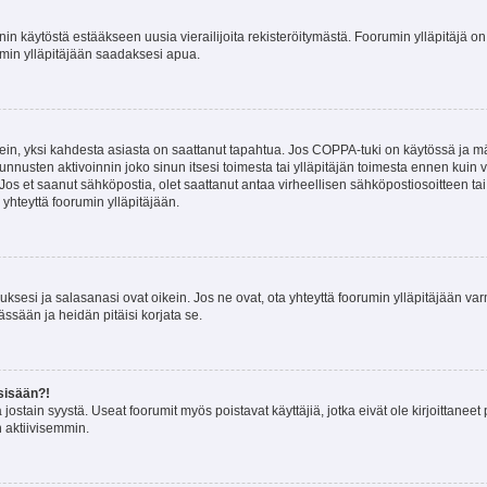
nin käytöstä estääkseen uusia vierailijoita rekisteröitymästä. Foorumin ylläpitäjä on v
umin ylläpitäjään saadaksesi apua.
ein, yksi kahdesta asiasta on saattanut tapahtua. Jos COPPA-tuki on käytössä ja määri
nnusten aktivoinnin joko sinun itsesi toimesta tai ylläpitäjän toimesta ennen kuin vo
. Jos et saanut sähköpostia, olet saattanut antaa virheellisen sähköpostiosoitteen t
 yhteyttä foorumin ylläpitäjään.
sesi ja salasanasi ovat oikein. Jos ne ovat, ota yhteyttä foorumin ylläpitäjään varmi
ssään ja heidän pitäisi korjata se.
sisään?!
stä jostain syystä. Useat foorumit myös poistavat käyttäjiä, jotka eivät ole kirjoitta
n aktiivisemmin.