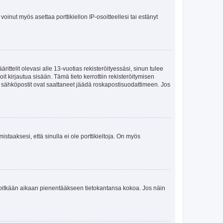
oinut myös asettaa porttikiellon IP-osoitteellesi tai estänyt
ttelit olevasi alle 13-vuotias rekisteröityessäsi, sinun tulee
it kirjautua sisään. Tämä tieto kerrottiin rekisteröitymisen
ai sähköpostit ovat saattaneet jäädä roskapostisuodattimeen. Jos
staaksesi, että sinulla ei ole porttikieltoja. On myös
neet pitkään aikaan pienentääkseen tietokantansa kokoa. Jos näin