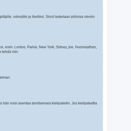
äjille, valvojille ja itsellesi. Sinut lasketaan piilossa oleviin
esi, esim. Lontoo, Pariisi, New York, Sidney, jne. Huomaathan,
a tehdä niin.
gelman.
ko hän voisi asentaa tarvitsemasi kielipaketin. Jos kielipakettia