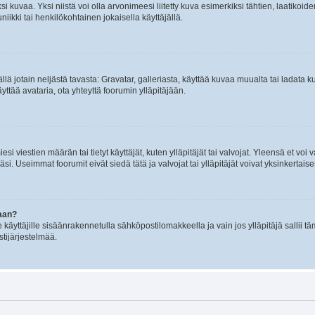
 kuvaa. Yksi niistä voi olla arvonimeesi liitetty kuva esimerkiksi tähtien, laatikoid
iikki tai henkilökohtainen jokaisella käyttäjällä.
mällä jotain neljästä tavasta: Gravatar, galleriasta, käyttää kuvaa muualta tai ladata
äyttää avataria, ota yhteyttä foorumin ylläpitäjään.
iesi viestien määrän tai tietyt käyttäjät, kuten ylläpitäjät tai valvojat. Yleensä et vo
i. Useimmat foorumit eivät siedä tätä ja valvojat tai ylläpitäjät voivat yksinkertaise
aan?
le käyttäjille sisäänrakennetulla sähköpostilomakkeella ja vain jos ylläpitäjä sallii
stijärjestelmää.