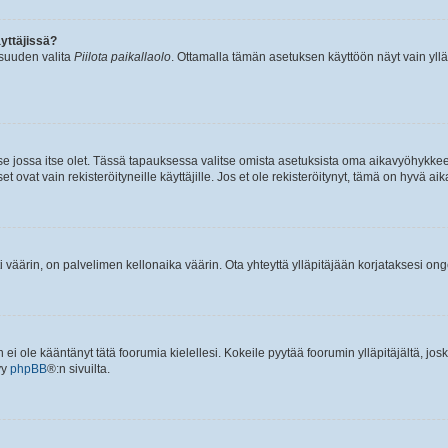
yttäjissä?
isuuden valita
Piilota paikallaolo
. Ottamalla tämän asetuksen käyttöön näyt vain ylläpit
 se jossa itse olet. Tässä tapauksessa valitse omista asetuksista oma aikavyöhykke
vat vain rekisteröityneille käyttäjille. Jos et ole rekisteröitynyt, tämä on hyvä aik
i väärin, on palvelimen kellonaika väärin. Ota yhteyttä ylläpitäjään korjataksesi on
an ei ole kääntänyt tätä foorumia kielellesi. Kokeile pyytää foorumin ylläpitäjältä, jos
yy
phpBB
®:n sivuilta.