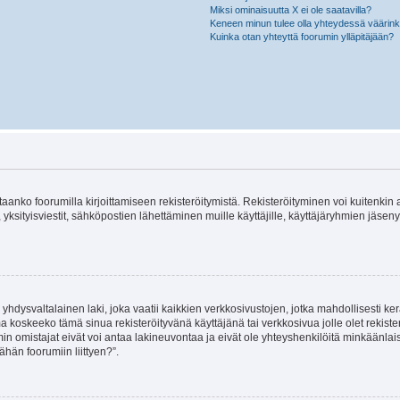
Miksi ominaisuutta X ei ole saatavilla?
Keneen minun tulee olla yhteydessä väärinkäy
Kuinka otan yhteyttä foorumin ylläpitäjään?
vitaanko foorumilla kirjoittamiseen rekisteröitymistä. Rekisteröityminen voi kuitenkin
 yksityisviestit, sähköpostien lähettäminen muille käyttäjille, käyttäjäryhmien jäs
hdysvaltalainen laki, joka vaatii kaikkien verkkosivustojen, jotka mahdollisesti kerää
a koskeeko tämä sinua rekisteröityvänä käyttäjänä tai verkkosivua jolle olet rekis
 omistajat eivät voi antaa lakineuvontaa ja eivät ole yhteyshenkilöitä minkäänla
ähän foorumiin liittyen?”.