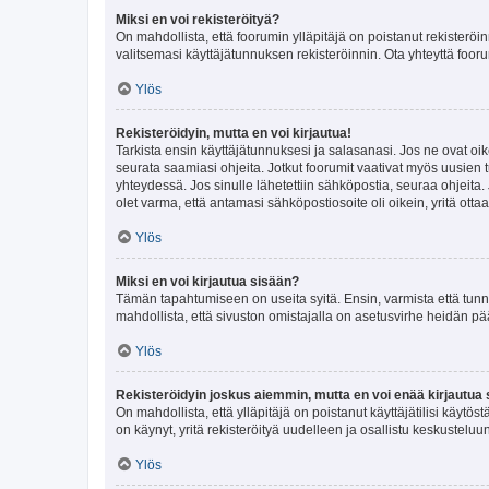
Miksi en voi rekisteröityä?
On mahdollista, että foorumin ylläpitäjä on poistanut rekisteröin
valitsemasi käyttäjätunnuksen rekisteröinnin. Ota yhteyttä foor
Ylös
Rekisteröidyin, mutta en voi kirjautua!
Tarkista ensin käyttäjätunnuksesi ja salasanasi. Jos ne ovat oik
seurata saamiasi ohjeita. Jotkut foorumit vaativat myös uusien tu
yhteydessä. Jos sinulle lähetettiin sähköpostia, seuraa ohjeita
olet varma, että antamasi sähköpostiosoite oli oikein, yritä ottaa
Ylös
Miksi en voi kirjautua sisään?
Tämän tapahtumiseen on useita syitä. Ensin, varmista että tunnuk
mahdollista, että sivuston omistajalla on asetusvirhe heidän pää
Ylös
Rekisteröidyin joskus aiemmin, mutta en voi enää kirjautua 
On mahdollista, että ylläpitäjä on poistanut käyttäjätilisi käytö
on käynyt, yritä rekisteröityä uudelleen ja osallistu keskusteluu
Ylös