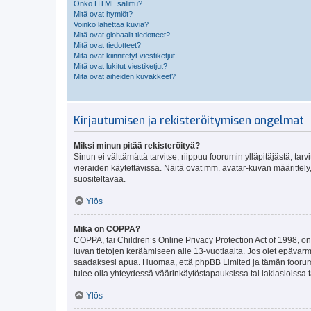
Onko HTML sallittu?
Mitä ovat hymiöt?
Voinko lähettää kuvia?
Mitä ovat globaalit tiedotteet?
Mitä ovat tiedotteet?
Mitä ovat kiinnitetyt viestiketjut
Mitä ovat lukitut viestiketjut?
Mitä ovat aiheiden kuvakkeet?
Kirjautumisen ja rekisteröitymisen ongelmat
Miksi minun pitää rekisteröityä?
Sinun ei välttämättä tarvitse, riippuu foorumin ylläpitäjästä, tar
vieraiden käytettävissä. Näitä ovat mm. avatar-kuvan määrittely,
suositeltavaa.
Ylös
Mikä on COPPA?
COPPA, tai Children’s Online Privacy Protection Act of 1998, on y
luvan tietojen keräämiseen alle 13-vuotiaalta. Jos olet epävarm
saadaksesi apua. Huomaa, että phpBB Limited ja tämän foorumin
tulee olla yhteydessä väärinkäytöstapauksissa tai lakiasioissa t
Ylös