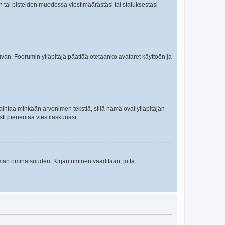
en tai pisteiden muodossa viestimäärästäsi tai statuksestasi
 kuvan. Foorumin ylläpitäjä päättää otetaanko avataret käyttöön ja
i vaihtaa minkään arvonimen tekstiä, sillä nämä ovat ylläpitäjän
sti pienentää viestilaskuriasi.
 tämän ominaisuuden. Kirjautuminen vaaditaan, jotta