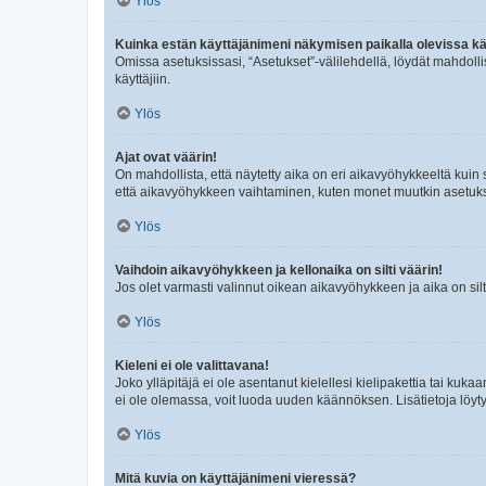
Ylös
Kuinka estän käyttäjänimeni näkymisen paikalla olevissa kä
Omissa asetuksissasi, “Asetukset”-välilehdellä, löydät mahdoll
käyttäjiin.
Ylös
Ajat ovat väärin!
On mahdollista, että näytetty aika on eri aikavyöhykkeeltä kuin
että aikavyöhykkeen vaihtaminen, kuten monet muutkin asetukset o
Ylös
Vaihdoin aikavyöhykkeen ja kellonaika on silti väärin!
Jos olet varmasti valinnut oikean aikavyöhykkeen ja aika on silt
Ylös
Kieleni ei ole valittavana!
Joko ylläpitäjä ei ole asentanut kielellesi kielipakettia tai kuka
ei ole olemassa, voit luoda uuden käännöksen. Lisätietoja löyt
Ylös
Mitä kuvia on käyttäjänimeni vieressä?