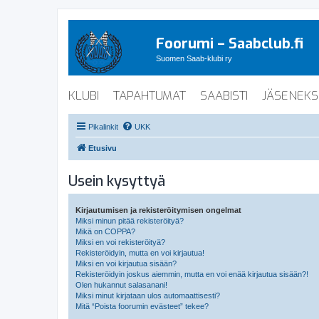
Foorumi – Saabclub.fi
Suomen Saab-klubi ry
KLUBI
TAPAHTUMAT
SAABISTI
JÄSENEKS
Pikalinkit
UKK
Etusivu
Usein kysyttyä
Kirjautumisen ja rekisteröitymisen ongelmat
Miksi minun pitää rekisteröityä?
Mikä on COPPA?
Miksi en voi rekisteröityä?
Rekisteröidyin, mutta en voi kirjautua!
Miksi en voi kirjautua sisään?
Rekisteröidyin joskus aiemmin, mutta en voi enää kirjautua sisään?!
Olen hukannut salasanani!
Miksi minut kirjataan ulos automaattisesti?
Mitä “Poista foorumin evästeet” tekee?