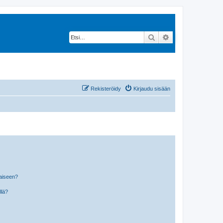
Etsi
Tarkennettu hak
Rekisteröidy
Kirjaudu sisään
laiseen?
llä?