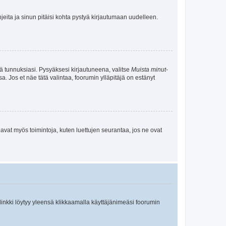
jeita ja sinun pitäisi kohta pystyä kirjautumaan uudelleen.
tä tunnuksiasi. Pysyäksesi kirjautuneena, valitse
Muista minut
-
sa. Jos et näe tätä valintaa, foorumin ylläpitäjä on estänyt
oavat myös toimintoja, kuten luettujen seurantaa, jos ne ovat
 linkki löytyy yleensä klikkaamalla käyttäjänimeäsi foorumin