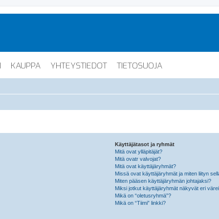
I
KAUPPA
YHTEYSTIEDOT
TIETOSUOJA
Käyttäjätasot ja ryhmät
Mitä ovat ylläpitäjät?
Mitä ovatr valvojat?
Mitä ovat käyttäjäryhmät?
Missä ovat käyttäjäryhmät ja miten liityn sel
Miten pääsen käyttäjäryhmän johtajaksi?
Miksi jotkut käyttäjäryhmät näkyvät eri värei
Mikä on “oletusryhmä”?
Mikä on “Tiimi” linkki?