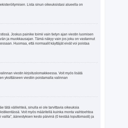
 rekisteröitymisen. Lista sinun oikeuksistasi alueella on
tissä. Joskus painike toimii vain tietyn ajan viestin luomisen
umäärän ja muokkausajan. Tämä näkyy vain jos joku on vastannut
tessaan. Huomaa, että normaalit käyttäjät eivät voi poistaa
valinnan viestin kirjoituslomakkeessa. Voit myös lisätä
isen yksittäiseen viestiin poistamalla valinnan
 tätä välilehteä, sinulla ei ole tarvittavia oikeuksia
 tekstikentässä. Voit myös määritellä kuinka monta vaihtoehtoa
 valita”, äänestyksen kesto päivinä (0 kestää loputtomasti) ja