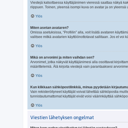
Viestejä katsottaessa käyttäjänimen vieressä saattaa näkyä kaksi
riippuen. Toinen, yleensä isompi kuva on avatar ja on yleensä un
Ylös
Miten asetan avataren?
Omissa asetuksissa, “Profiilin” alla, voit lisätä avataren käyttä
valitsee mitkä avatarien käyttöönottotavat sallitaan. Jos et voi k
Ylös
Mikä on arvonimi ja miten vaihdan sen?
Arvonimet, jotka näkyvät käyttäjänimesi alla osoittavat kirjoittam
määrittelemiä. Älä kirjoita viestejä vain parantaaksesi arvonimeäs
Ylös
Kun klikkaan sähköpostilinkkiä, minua pyydetään kirjautum
Vain rekisteröityneet käyttäjät voivat lähettää sähköpostia muil
tunnistautumattomat käyttäjät eivät voisi väärinkäyttää sähköpo
Ylös
Viestien lähetyksen ongelmat
Miten luon uuden viestiketjun tai lähetän vastauksen?