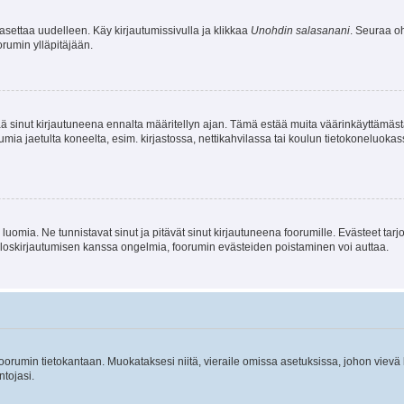
asettaa uudelleen. Käy kirjautumissivulla ja klikkaa
Unohdin salasanani
. Seuraa oh
rumin ylläpitäjään.
tää sinut kirjautuneena ennalta määritellyn ajan. Tämä estää muita väärinkäyttämäs
rumia jaetulta koneelta, esim. kirjastossa, nettikahvilassa tai koulun tietokoneluokas
luomia. Ne tunnistavat sinut ja pitävät sinut kirjautuneena foorumille. Evästeet tarj
i uloskirjautumisen kanssa ongelmia, foorumin evästeiden poistaminen voi auttaa.
n foorumin tietokantaan. Muokataksesi niitä, vieraile omissa asetuksissa, johon vievä
ntojasi.