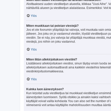
Aloittaaksesi uuden viestiketjun alueella, klikkaa "Uusi Aihe". Va
nähtävillä alueen ja viestiketjun alalaidassa. Esimerkiksi: Voit kir
Ylös
Miten muokkaan tai poistan viestejä?
Jos et ole foorumin ylläpitäjä tai valvoja, voit muokata vain om
jälkeen. Jos joku on jo vastannut viestiin, löydät viestiketjuu
viestiin. Se ei näy, jos valvoja tai ylläpitäjä muokkaa viestiä,
viestejä, jos niihin on joku vastannut.
Ylös
Miten liitän allekirjoituksen viestiini?
Lisätäksesi allekirjoituksen viestiisi, sinun täytyy ensin luoda s
allekirjoituksen automaattisesti aina kaikkiin viesteihisi tekemäl
viestinkirjoituslomakkeessa.
Ylös
Kuinka luon äänestyksen?
Kun kirjoitat uuta viestiketjua tai muokkaat viestiketjun ensimmäi
äänestysten luomiseen. Syötä otsikko ja ainakin kaksi vaihtoehto
käyttäjät voivat valita kohdasta You can also set the number of
viimeisenä voit antaa käyttäjille mahdollisuuden muuttaa ääntä