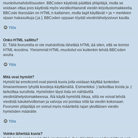
muotoilumahdollisuuden. BBCoden käytöstä päättää ylläpitäjä, mutta se
voidaan ottaa pois käytöstä myös viestikohtaisesti viestin kirjoituslomakkeella.
BBCode itsessään on HTML:n kaltainen, mutta tagit käyttävät < ja > merkkien
sijaan hakasulkuja [ ja ]. BBCoden oppaan löydät viestinlähetyssivun kautta.
Ylös
Onko HTML sallittu?
Ei. Tällä foorumilla ei ole mahdollista lähettää HTML:ää siten, että se toimisi
HTML-koodina. Yleisimmät HTML-muotoilut voi kuitenkin tehdä BBCoden
avulla.
Ylös
Mitä ovat hymiöt?
Hymiöt tai emoticonit ovat pieniä kuvia joita voidaan käyttää tunteiden
ilmaisemiseen lyhyitä koodeja käyttämällä. Esimerkiksi :) tarkoittaa iloista ja :(
tarkoittaa surullista. Hymiöiden täysi lista on nähtävillä
viestinlähetyslomakkeessa. Älä käytä hymiöitä liikaa, sillä ne voivat tehdä
viestistä lukukelvottoman ja valvoja voi poistaa niitä tai viestin kokonaan.
Foorumin ylläpitäjä on voinut myös määritellä rajan yksittäisen viestin
hymiöiden määrälle.
Ylös
Voinko lähettää kuvia?