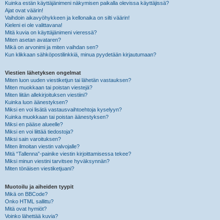
Kuinka estän käyttäjänimeni näkymisen paikalla olevissa käyttäjissä?
Ajat ovat väärin!
Vaihdoin aikavyöhykkeen ja kellonaika on silti väärin!
Kieleni ei ole valittavana!
Mitä kuvia on käyttäjänimeni vieressä?
Miten asetan avataren?
Mikä on arvonimi ja miten vaihdan sen?
Kun klikkaan sähköpostilinkkiä, minua pyydetään kirjautumaan?
Viestien lähetyksen ongelmat
Miten luon uuden viestiketjun tai lähetän vastauksen?
Miten muokkaan tai poistan viestejä?
Miten liitän allekirjoituksen viestiini?
Kuinka luon äänestyksen?
Miksi en voi lisätä vastausvaihtoehtoja kyselyyn?
Kuinka muokkaan tai poistan äänestyksen?
Miksi en pääse alueelle?
Miksi en voi liittää tiedostoja?
Miksi sain varoituksen?
Miten ilmoitan viestin valvojalle?
Mitä “Tallenna”-painike viestin kirjoittamisessa tekee?
Miksi minun viestini tarvitsee hyväksynnän?
Miten tönäisen viestiketjuani?
Muotoilu ja aiheiden tyypit
Mikä on BBCode?
Onko HTML sallittu?
Mitä ovat hymiöt?
Voinko lähettää kuvia?