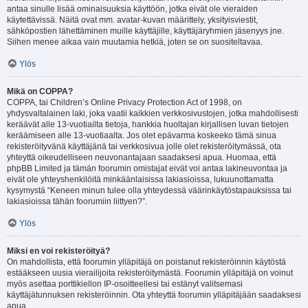
antaa sinulle lisää ominaisuuksia käyttöön, jotka eivät ole vieraiden
käytettävissä. Näitä ovat mm. avatar-kuvan määrittely, yksityisviestit,
sähköpostien lähettäminen muille käyttäjille, käyttäjäryhmien jäsenyys jne.
Siihen menee aikaa vain muutamia hetkiä, joten se on suositeltavaa.
Ylös
Mikä on COPPA?
COPPA, tai Children’s Online Privacy Protection Act of 1998, on
yhdysvaltalainen laki, joka vaatii kaikkien verkkosivustojen, jotka mahdollisesti
keräävät alle 13-vuotiailta tietoja, hankkia huoltajan kirjallisen luvan tietojen
keräämiseen alle 13-vuotiaalta. Jos olet epävarma koskeeko tämä sinua
rekisteröityvänä käyttäjänä tai verkkosivua jolle olet rekisteröitymässä, ota
yhteyttä oikeudelliseen neuvonantajaan saadaksesi apua. Huomaa, että
phpBB Limited ja tämän foorumin omistajat eivät voi antaa lakineuvontaa ja
eivät ole yhteyshenkilöitä minkäänlaisissa lakiasioissa, lukuunottamatta
kysymystä “Keneen minun tulee olla yhteydessä väärinkäytöstapauksissa tai
lakiasioissa tähän foorumiin liittyen?”.
Ylös
Miksi en voi rekisteröityä?
On mahdollista, että foorumin ylläpitäjä on poistanut rekisteröinnin käytöstä
estääkseen uusia vierailijoita rekisteröitymästä. Foorumin ylläpitäjä on voinut
myös asettaa porttikiellon IP-osoitteellesi tai estänyt valitsemasi
käyttäjätunnuksen rekisteröinnin. Ota yhteyttä foorumin ylläpitäjään saadaksesi
apua.