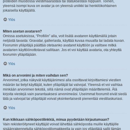
pisteiden muodossa viestimäärästäsi tai statuksestasi riippuen. Toinen,
yleensä isompi kuva on avatar ja on yleensä uniikki tai henkilökohtainen
jokaisella käyttäjällä.
Ylös
Miten asetan avataren?
Omissa asetuksissa, “Profiilin” alla, voit lisätä avataren käyttämällä jotain
neljästä tavasta: Gravatar, galleriasta, käyttää kuvaa muualta tai ladata kuvan.
Foorumin ylläpitäjä päättää otetaanko avataret käyttöön ja valitsee mitkä
avatarien käyttöönottotavat sallitaan. Jos et voi käyttää avataria, ota yhteyttä
foorumin ylläpitäjään.
Ylös
Mikä on arvonimi ja miten vaihdan sen?
Arvonimet, jotka näkyvät käyttäjänimesi alla osoittavat kirjoittamiesi viestien
määrän tai tietyt käyttäjät, kuten ylläpitäjät tai valvojat. Yleensä et voi vaihtaa
minkään arvonimen tekstiä, sillä nämä ovat ylläpitäjän määrittelemiä. Älä
kirjoita viestejä vain parantaaksesi arvonimeäsi. Useimmat foorumit eivät siedä
tätä ja valvojat tai ylläpitäjät voivat yksinkertaisesti pienentää viestilaskuriasi.
Ylös
Kun klikkaan sähköpostilinkkiä, minua pyydetään kirjautumaan?
Vain rekisteröityneet käyttäjät voivat lähettää sähköpostia muille käyttäjille
sisäänrakennetulla sähköpostilomakkeella ja vain jos ylläpitäjä sallii tämän