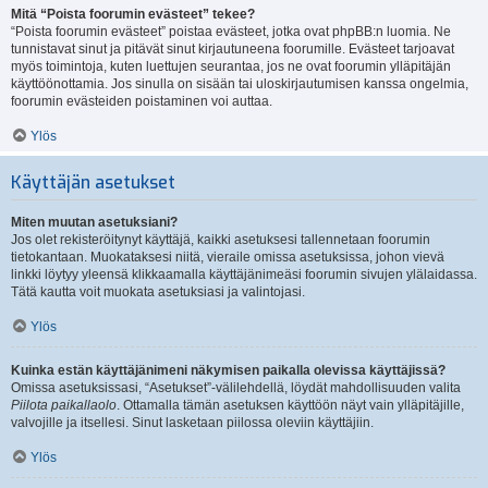
Mitä “Poista foorumin evästeet” tekee?
“Poista foorumin evästeet” poistaa evästeet, jotka ovat phpBB:n luomia. Ne
tunnistavat sinut ja pitävät sinut kirjautuneena foorumille. Evästeet tarjoavat
myös toimintoja, kuten luettujen seurantaa, jos ne ovat foorumin ylläpitäjän
käyttöönottamia. Jos sinulla on sisään tai uloskirjautumisen kanssa ongelmia,
foorumin evästeiden poistaminen voi auttaa.
Ylös
Käyttäjän asetukset
Miten muutan asetuksiani?
Jos olet rekisteröitynyt käyttäjä, kaikki asetuksesi tallennetaan foorumin
tietokantaan. Muokataksesi niitä, vieraile omissa asetuksissa, johon vievä
linkki löytyy yleensä klikkaamalla käyttäjänimeäsi foorumin sivujen ylälaidassa.
Tätä kautta voit muokata asetuksiasi ja valintojasi.
Ylös
Kuinka estän käyttäjänimeni näkymisen paikalla olevissa käyttäjissä?
Omissa asetuksissasi, “Asetukset”-välilehdellä, löydät mahdollisuuden valita
Piilota paikallaolo
. Ottamalla tämän asetuksen käyttöön näyt vain ylläpitäjille,
valvojille ja itsellesi. Sinut lasketaan piilossa oleviin käyttäjiin.
Ylös