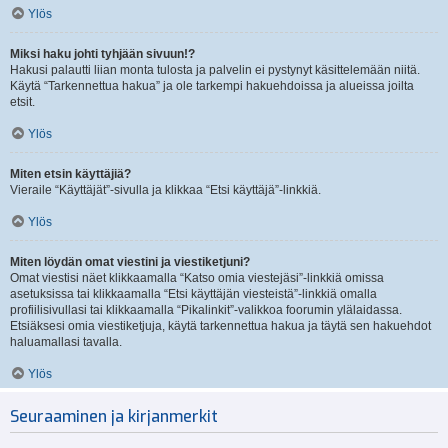
Ylös
Miksi haku johti tyhjään sivuun!?
Hakusi palautti liian monta tulosta ja palvelin ei pystynyt käsittelemään niitä.
Käytä “Tarkennettua hakua” ja ole tarkempi hakuehdoissa ja alueissa joilta
etsit.
Ylös
Miten etsin käyttäjiä?
Vieraile “Käyttäjät”-sivulla ja klikkaa “Etsi käyttäjä”-linkkiä.
Ylös
Miten löydän omat viestini ja viestiketjuni?
Omat viestisi näet klikkaamalla “Katso omia viestejäsi”-linkkiä omissa
asetuksissa tai klikkaamalla “Etsi käyttäjän viesteistä”-linkkiä omalla
profiilisivullasi tai klikkaamalla “Pikalinkit”-valikkoa foorumin ylälaidassa.
Etsiäksesi omia viestiketjuja, käytä tarkennettua hakua ja täytä sen hakuehdot
haluamallasi tavalla.
Ylös
Seuraaminen ja kirjanmerkit