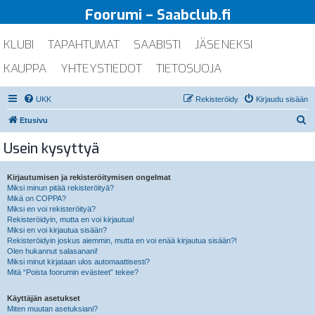
Foorumi – Saabclub.fi
KLUBI
TAPAHTUMAT
SAABISTI
JÄSENEKSI
KAUPPA
YHTEYSTIEDOT
TIETOSUOJA
UKK
Rekisteröidy
Kirjaudu sisään
E
Etusivu
t
Usein kysyttyä
s
i
Kirjautumisen ja rekisteröitymisen ongelmat
Miksi minun pitää rekisteröityä?
Mikä on COPPA?
Miksi en voi rekisteröityä?
Rekisteröidyin, mutta en voi kirjautua!
Miksi en voi kirjautua sisään?
Rekisteröidyin joskus aiemmin, mutta en voi enää kirjautua sisään?!
Olen hukannut salasanani!
Miksi minut kirjataan ulos automaattisesti?
Mitä “Poista foorumin evästeet” tekee?
Käyttäjän asetukset
Miten muutan asetuksiani?