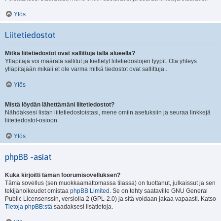
Ylös
Liitetiedostot
Mitkä liitetiedostot ovat sallittuja tällä alueella?
Ylläpitäjä voi määrätä sallitut ja kielletyt liitetiedostojen tyypit. Ota yhteys
ylläpitäjään mikäli et ole varma mitkä tiedostot ovat sallittuja..
Ylös
Mistä löydän lähettämäni liitetiedostot?
Nähdäksesi listan liitetiedostoistasi, mene omiin asetuksiin ja seuraa linkkejä
liitetiedostot-osioon.
Ylös
phpBB -asiat
Kuka kirjoitti tämän foorumisovelluksen?
Tämä sovellus (sen muokkaamattomassa tilassa) on tuottanut, julkaissut ja sen
tekijänoikeudet omistaa
phpBB Limited
. Se on tehty saataville GNU General
Public Licensenssin, versiolla 2 (GPL-2.0) ja sitä voidaan jakaa vapaasti. Katso
Tietoja phpBB:stä
saadaksesi lisätietoja.