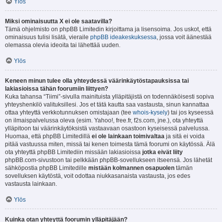
Ylös
Miksi ominaisuutta X ei ole saatavilla?
Tämä ohjelmisto on phpBB Limitedin kirjoittama ja lisensoima. Jos uskot, että
ominaisuus tulisi lisätä, vieraile
phpBB ideakeskuksessa
, jossa voit äänestää
olemassa olevia ideoita tai lähettää uuden.
Ylös
Keneen minun tulee olla yhteydessä väärinkäytöstapauksissa tai
lakiasioissa tähän foorumiin liittyen?
Kuka tahansa “Tiimi”-sivulla mainituista ylläpitäjistä on todennäköisesti sopiva
yhteyshenkilö valituksillesi. Jos et tätä kautta saa vastausta, sinun kannattaa
ottaa yhteyttä verkkotunnuksen omistajaan (tee
whois-kysely
) tai jos kyseessä
on ilmaispalvelussa oleva (esim. Yahoo!, free.fr, f2s.com, jne.), ota yhteyttä
ylläpitoon tai väärinkäytöksistä vastaavaan osastoon kyseisessä palvelussa.
Huomaa, että phpBB Limitedillä
ei ole lainkaan toimivaltaa
ja sitä ei voida
pitää vastuussa miten, missä tai kenen toimesta tämä foorumi on käytössä. Älä
ota yhteyttä phpBB Limitediin missään lakiasioissa
jotka eivät liity
phpBB.com-sivustoon tai pelkkään phpBB-sovellukseen itseensä. Jos lähetät
sähköpostia phpBB Limitedille
mistään kolmannen osapuolen
tämän
sovelluksen käytöstä, voit odottaa niukkasanaista vastausta, jos edes
vastausta lainkaan.
Ylös
Kuinka otan yhteyttä foorumin ylläpitäjään?