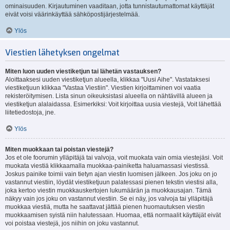
ominaisuuden. Kirjautuminen vaaditaan, jotta tunnistautumattomat käyttäjät
eivät voisi väärinkäyttää sähköpostijärjestelmää.
Ylös
Viestien lähetyksen ongelmat
Miten luon uuden viestiketjun tai lähetän vastauksen?
Aloittaaksesi uuden viestiketjun alueella, klikkaa "Uusi Aihe". Vastataksesi
viestiketjuun klikkaa "Vastaa Viestiin". Viestien kirjoittaminen voi vaatia
rekisteröitymisen. Lista sinun oikeuksistasi alueella on nähtävillä alueen ja
viestiketjun alalaidassa. Esimerkiksi: Voit kirjoittaa uusia viestejä, Voit lähettää
liitetiedostoja, jne.
Ylös
Miten muokkaan tai poistan viestejä?
Jos et ole foorumin ylläpitäjä tai valvoja, voit muokata vain omia viestejäsi. Voit
muokata viestiä klikkaamalla muokkaa-painiketta haluamassasi viestissä.
Joskus painike toimii vain tietyn ajan viestin luomisen jälkeen. Jos joku on jo
vastannut viestiin, löydät viestiketjuun palatessasi pienen tekstin viestisi alla,
joka kertoo viestin muokkauskertojen lukumäärän ja muokkausajan. Tämä
näkyy vain jos joku on vastannut viestiin. Se ei näy, jos valvoja tai ylläpitäjä
muokkaa viestiä, mutta he saattavat jättää pienen huomautuksen viestin
muokkaamisen syistä niin halutessaan. Huomaa, että normaalit käyttäjät eivät
voi poistaa viestejä, jos niihin on joku vastannut.