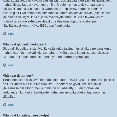
Kyllä, kuvia voidaan käyttää viesteissäsi. Jos ylläpitäjä on sallinut liitteet, voit
mahdollisesti ladata kuvan foorumille. Muutoin sinun täytyy antaa osoite
julkisesti saatavilla olevaan kuvaan, esim. http://www.example.com/my-
picture.gif. Et voi antaa osoitetta omalla koneellasi oleviin kuviin (ellei se ole
yleinen palvelin) tai kuviin, jotka ovat käyttäjätunnistuksen takana, esim.
hotmail tai yahoo sähköpostilaatikot, salasanasuojatut sivustot, jne.
Näyttääksesi kuvan, käytä BBCoden [img]-tagia.
Ylös
Mitä ovat globaalit tiedotteet?
Globaalit tiedotteet sisältävät tärkeää tietoa ja sinun tulisi lukea ne aina kun on
mahdolista. Ne näkyvät jokaisen alueen ylälaidassa ja omissa asetuksissa.
Globaalien tiedotteiden oikeudet myöntää foorumin ylläpitäjä.
Ylös
Mitä ovat tiedotteet?
Tiedotteet usein sisältävät tärkeää tietoa foorumista jota olet lukemassa ja siksi
ne tulisi lukea aina kun mahdollista. Tiedotteet näkyvät jokaisen sivun
ylälaidassa niillä foorumeilla joihin ne on lähetetty. Kuten globaalien
tiedotteiden kohdalla, tiedotteiden lähettämisen oikeudet antaa foorumin
ylläpitäjä.
Ylös
Mitä ovat kiinnitetyt viestiketjut