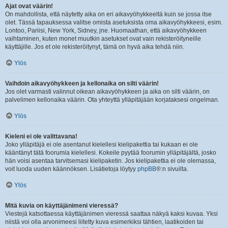
Ajat ovat väärin!
On mahdollista, että näytetty aika on eri aikavyöhykkeeltä kuin se jossa itse
olet. Tässä tapauksessa valitse omista asetuksista oma aikavyöhykkeesi, esim.
Lontoo, Pariisi, New York, Sidney, jne. Huomaathan, että aikavyöhykkeen
vaihtaminen, kuten monet muutkin asetukset ovat vain rekisteröityneille
käyttäjille. Jos et ole rekisteröitynyt, tämä on hyvä aika tehdä niin.
Ylös
Vaihdoin aikavyöhykkeen ja kellonaika on silti väärin!
Jos olet varmasti valinnut oikean aikavyöhykkeen ja aika on silti väärin, on
palvelimen kellonaika väärin. Ota yhteyttä ylläpitäjään korjataksesi ongelman.
Ylös
Kieleni ei ole valittavana!
Joko ylläpitäjä ei ole asentanut kielellesi kielipakettia tai kukaan ei ole
kääntänyt tätä foorumia kielellesi. Kokeile pyytää foorumin ylläpitäjältä, josko
hän voisi asentaa tarvitsemasi kielipaketin. Jos kielipakettia ei ole olemassa,
voit luoda uuden käännöksen. Lisätietoja löytyy
phpBB
®:n sivuilta.
Ylös
Mitä kuvia on käyttäjänimeni vieressä?
Viestejä katsottaessa käyttäjänimen vieressä saattaa näkyä kaksi kuvaa. Yksi
niistä voi olla arvonimeesi liitetty kuva esimerkiksi tähtien, laatikoiden tai