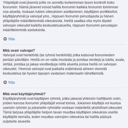
Ylläpitäjät ovat jäseniä joille on annettu korkeimman tason kontrolli koko
foorumiin. Nämä jäsenet voivat hallita foorumin kaikkia foorumin toiminnan
osa-alueita, mukaan lukien oikeuksien asettaminen, käyttäjien porttikiellot,
käyttäjäryhmät ja valvojat yms., riippuen foorumin perustajasta ja hänen
ylläpitäjille määrittelemistä oikeuksista. Heillä saattaa olla myös täydet
valvojan oikeudet kaikilla keskustelualueilla, riippuen foorumin perustajan
määrittelemistä asetuksista.
Ylös
Mitä ovatr valvojat?
Valvojat ovat henkilöitä (tai ryhmä henkilöitä) jotka katsovat foorumeiden
perään päivittäin. Heillä on on valta muokata ja poistaa viestejä ja lukita, avata,
siirtää, poistaa ja jakaa viestiketjuja niillä alueilla joissa heillä on valvojan
oikeudet. Yleensä valvojat ovat paikalla estämässä aiheen vierestä
keskustelua tai hyvien tapojen vastaisen materiaalin lähettämistä.
Ylös
Mitä ovat käyttäjäryhmät?
Käyttäjäryhmät ovat käyttäjien ryhmiä, jotka jakavat yhteisön hallittaviin osiin,
joiden kanssa foorumin ylläpitäjät voivat toimia. Jokainen käyttäjä voi kuulua
useisiin ryhmiin ja jokaiselle ryhmälle voidaan määritellä yksilölliset oikeudet.
Tämä tarjoaa ylläpitäjille helpon tavan muuttaa käyttäjien oikeuksia useille
käyttäjille kerralla, kuten muuttaa valvojien oikeuksia tai hallita pääsyä
suljetulle alueelle.