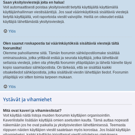
Saan yksityisviestejä joita en halua!
Voit automaattisesti poistaa yksityisviestit tietyltä käyttäjältä käyttämällä
käyttäjänhallinnan viestisääntöjä. Jos saat väärinkäytöksiä sisältäviä viestejä
tietyltä käyttäjältä, voit raportoida viestit valvojille. Heillä on oikeudet estää
käyttäjiä lähettämästä yksityisviestejä.
Ylös
Olen saanut roskapostia tai väärinkäytöksiä sisältäviä viestejä tältä
foorumilta!
Olemme pahoillamme siitä. Tämän foorumin sähköpostilomake sisältää
ominaisuuksia, jotka yrittävät estää ja seurata käyttäjiä, jotka lähettävät
sellaisia viestejä, joten ota yhteyttä foorumin ylläpitäjään ja lähetä hänelle täysi
kopio saamastasi sähköpostista. On tärkeää, että se sisältää kaikki
otsaketiedot sähköpostista, jotka sisältävät viestin lähettäjän tiedot. Foorumin
ylläpitäjä voi sitten toimia tarpeen mukaan.
Ylös
Ystävät ja vihamiehet
Mitä ovat kaveri ja vihamieslistat?
Voit käyttää näitä listoja muiden foorumin käyttäjien organisointiin.
Kaverilistalle lisätään käyttäjiä omien asetusten kautta. Tämä auttaa nopeasti
näkemään jos he ovat paikalla ja yksityisviestien lähettämisessä. Teemasta
riippuen näiden käyttäjien viestit saatetaan myös korostaa. Jos lisäät käyttäjän
vihamieheksi, kaikki käyttäjän kirjoittamat viestit piilotetaan oletuksena.