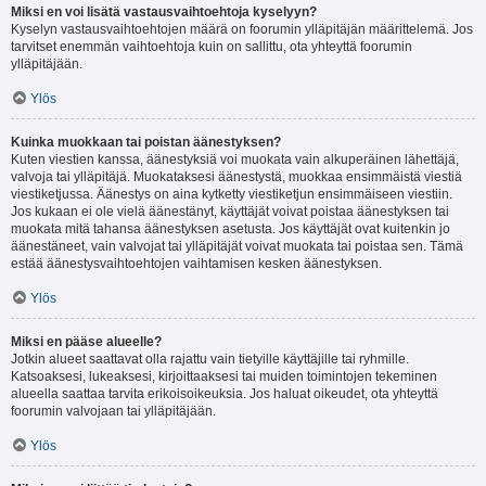
Miksi en voi lisätä vastausvaihtoehtoja kyselyyn?
Kyselyn vastausvaihtoehtojen määrä on foorumin ylläpitäjän määrittelemä. Jos
tarvitset enemmän vaihtoehtoja kuin on sallittu, ota yhteyttä foorumin
ylläpitäjään.
Ylös
Kuinka muokkaan tai poistan äänestyksen?
Kuten viestien kanssa, äänestyksiä voi muokata vain alkuperäinen lähettäjä,
valvoja tai ylläpitäjä. Muokataksesi äänestystä, muokkaa ensimmäistä viestiä
viestiketjussa. Äänestys on aina kytketty viestiketjun ensimmäiseen viestiin.
Jos kukaan ei ole vielä äänestänyt, käyttäjät voivat poistaa äänestyksen tai
muokata mitä tahansa äänestyksen asetusta. Jos käyttäjät ovat kuitenkin jo
äänestäneet, vain valvojat tai ylläpitäjät voivat muokata tai poistaa sen. Tämä
estää äänestysvaihtoehtojen vaihtamisen kesken äänestyksen.
Ylös
Miksi en pääse alueelle?
Jotkin alueet saattavat olla rajattu vain tietyille käyttäjille tai ryhmille.
Katsoaksesi, lukeaksesi, kirjoittaaksesi tai muiden toimintojen tekeminen
alueella saattaa tarvita erikoisoikeuksia. Jos haluat oikeudet, ota yhteyttä
foorumin valvojaan tai ylläpitäjään.
Ylös