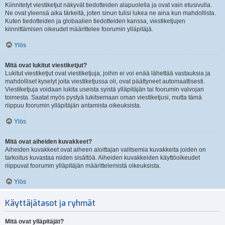
Kiinnitetyt viestiketjut näkyvät tiedotteiden alapuolella ja ovat vain etusivulla.
Ne ovat yleensä aika tärkeitä, joten sinun tulisi lukea ne aina kun mahdollista.
Kuten tiedotteiden ja globaalien tiedotteiden kanssa, viestiketjujen
kiinnittämisen oikeudet määrittelee foorumin ylläpitäjä.
Ylös
Mitä ovat lukitut viestiketjut?
Lukitut viestiketjut ovat viestiketjuja, joihin ei voi enää lähettää vastauksia ja
mahdolliset kyselyt joita viestiketjussa oli, ovat päättyneet automaattisesti.
Viestiketjuja voidaan lukita useista syistä ylläpitäjän tai foorumin valvojan
toimesta. Saatat myös pystyä lukitsemaan oman viestiketjusi, mutta tämä
riippuu foorumin ylläpitäjän antamista oikeuksista.
Ylös
Mitä ovat aiheiden kuvakkeet?
Aiheiden kuvakkeet ovat aiheen aloittajan valitsemia kuvakkeita joiden on
tarkoitus kuvastaa niiden sisältöä. Aiheiden kuvakkeiden käyttöoikeudet
riippuvat foorumin ylläpitäjän määrittelemistä oikeuksista.
Ylös
Käyttäjätasot ja ryhmät
Mitä ovat ylläpitäjät?