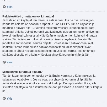
Ylös
Rekisteröidyin, mutta en voi kirjautua!
Tarkista ensin käyttäjätunnuksesi ja salasanasi. Jos ne ovat oikein, yksi
kahdesta asiasta on saattanut tapahtua. Jos COPPA-tuki on käytössä ja
määrittelit olevasi alle 13-vuotias rekisteröityessäsi, sinun tulee seurata
saamiasi ohjeita. Jotkut foorumit vaativat myös uusien tunnusten aktivoinnin
joko sinun itsesi toimesta tai ylläpitäjän toimesta ennen kuin voit kirjautua
sisään. Tämä tieto kerrottiin rekisteröitymisen yhteydessä. Jos sinulle
lähetettiin sähköpostia, seuraa ohjeita. Jos et saanut sähköpostia, olet
saattanut antaa virheellisen sähköpostiosoitteen tai sähköpostit ovat
saattaneet jäädä roskapostisuodattimeen. Jos olet varma, että antamasi
sähköpostiosoite oli oikein, yritä ottaa yhteyttä foorumin ylläpitäjään.
Ylös
Miksi en voi kirjautua sisään?
Tämän tapahtumiseen on useita syitä. Ensin, varmista että tunnuksesi ja
salasanasi ovat oikein. Jos ne ovat, ota yhteyttä foorumin ylläpitäjään
varmistaaksesi, että sinulla ei ole porttikieltoja. On myös mahdollista, että
sivuston omistajalla on asetusvirhe heidän päässään ja heidän pitäisi korjata
se.
Ylös