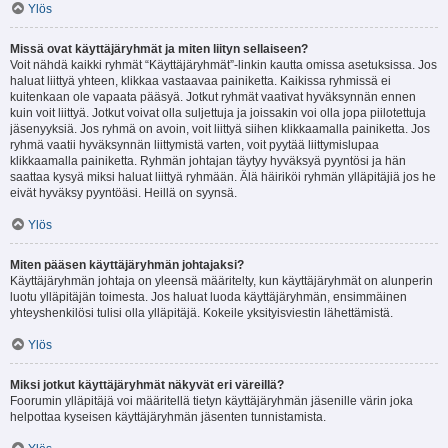
Ylös
Missä ovat käyttäjäryhmät ja miten liityn sellaiseen?
Voit nähdä kaikki ryhmät “Käyttäjäryhmät”-linkin kautta omissa asetuksissa. Jos
haluat liittyä yhteen, klikkaa vastaavaa painiketta. Kaikissa ryhmissä ei
kuitenkaan ole vapaata pääsyä. Jotkut ryhmät vaativat hyväksynnän ennen
kuin voit liittyä. Jotkut voivat olla suljettuja ja joissakin voi olla jopa piilotettuja
jäsenyyksiä. Jos ryhmä on avoin, voit liittyä siihen klikkaamalla painiketta. Jos
ryhmä vaatii hyväksynnän liittymistä varten, voit pyytää liittymislupaa
klikkaamalla painiketta. Ryhmän johtajan täytyy hyväksyä pyyntösi ja hän
saattaa kysyä miksi haluat liittyä ryhmään. Älä häiriköi ryhmän ylläpitäjiä jos he
eivät hyväksy pyyntöäsi. Heillä on syynsä.
Ylös
Miten pääsen käyttäjäryhmän johtajaksi?
Käyttäjäryhmän johtaja on yleensä määritelty, kun käyttäjäryhmät on alunperin
luotu ylläpitäjän toimesta. Jos haluat luoda käyttäjäryhmän, ensimmäinen
yhteyshenkilösi tulisi olla ylläpitäjä. Kokeile yksityisviestin lähettämistä.
Ylös
Miksi jotkut käyttäjäryhmät näkyvät eri väreillä?
Foorumin ylläpitäjä voi määritellä tietyn käyttäjäryhmän jäsenille värin joka
helpottaa kyseisen käyttäjäryhmän jäsenten tunnistamista.