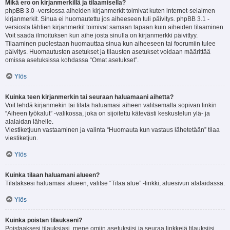
Mikä ero on kirjanmerkillä ja tilaamisella?
phpBB 3.0 -versiossa aiheiden kirjanmerkit toimivat kuten internet-selaimen
kirjanmerkit. Sinua ei huomautettu jos aiheeseen tuli päivitys. phpBB 3.1 -
versiosta lähtien kirjanmerkit toimivat samaan tapaan kuin aiheiden tilaaminen.
Voit saada ilmoituksen kun aihe josta sinulla on kirjanmerkki päivittyy.
Tilaaminen puolestaan huomauttaa sinua kun aiheeseen tai foorumiin tulee
päivitys. Huomautusten asetukset ja tilausten asetukset voidaan määrittää
omissa asetuksissa kohdassa “Omat asetukset”.
Ylös
Kuinka teen kirjanmerkin tai seuraan haluamaani aihetta?
Voit tehdä kirjanmekin tai tilata haluamasi aiheen valitsemalla sopivan linkin
“Aiheen työkalut” -valikossa, joka on sijoitettu kätevästi keskustelun ylä- ja
alalaidan lähelle.
Viestiketjuun vastaaminen ja valinta “Huomauta kun vastaus lähetetään” tilaa
viestiketjun.
Ylös
Kuinka tilaan haluamani alueen?
Tilataksesi haluamasi alueen, valitse “Tilaa alue” -linkki, aluesivun alalaidassa.
Ylös
Kuinka poistan tilaukseni?
Poistaaksesi tilauksiasi, mene omiin asetuksiisi ja seuraa linkkejä tilauksiisi.