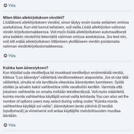
Ylös
Miten liitän allekirjoituksen viestiini?
Lisätäksesi allekirjoituksen viestiisi, sinun täytyy ensin luoda sellainen omissa
asetuksissa. Kun olet luonut sellaisen, voit valita
Lisää allekirjoitus
-valinnan
viestin kirjoituslomakkeessa. Voit myös lisätä allekirjoituksen automaattisesti
aina kaikkiin viesteihisi tekemällä valinnan omissa asetuksissa. Jos teet niin,
voit silti estää allekirjoituksen liittämisen yksittäiseen viestiin poistamalla
valinnan viestinkirjoituslomakkeessa.
Ylös
Kuinka luon äänestyksen?
Kun kirjoitat uuta viestiketjua tai muokkaat viestiketjun ensimmäistä viestiä,
klikkaa "Luo äänestys"-välilehteä viestilomakkeen alapuolella. Jos et näe tätä
välilehteä, sinulla ei ole tarvittavia oikeuksia äänestysten luomiseen. Syötä
otsikko ja ainakin kaksi vaihtoehtoa niille varattuihin kenttiin. Varmista että
jokainen vaihtoehto on omalla rivillään tekstikentässä. Voit myös määritellä
kuinka monta vaihtoehtoa käyttäjät voivat valita kohdasta You can also set the
number of options users may select during voting under “Kuinka monta
vaihtoehtoa käyttäjä voi valita”, äänestyksen kesto päivinä (0 kestää
loputtomasti) ja viimeisenä voit antaa käyttäjille mahdollisuuden muuttaa
ääntään.
Ylös