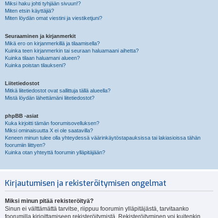
Miksi haku johti tyhjään sivuun!?
Miten etsin käyttäjiä?
Miten löydän omat viestini ja viestiketjuni?
Seuraaminen ja kirjanmerkit
Mikä ero on kirjanmerkillä ja tilaamisella?
Kuinka teen kirjanmerkin tai seuraan haluamaani aihetta?
Kuinka tilaan haluamani alueen?
Kuinka poistan tilaukseni?
Liitetiedostot
Mitkä liitetiedostot ovat sallittuja tällä alueella?
Mistä löydän lähettämäni liitetiedostot?
phpBB -asiat
Kuka kirjoitti tämän foorumisovelluksen?
Miksi ominaisuutta X ei ole saatavilla?
Keneen minun tulee olla yhteydessä väärinkäytöstapauksissa tai lakiasioissa tähän
foorumiin liittyen?
Kuinka otan yhteyttä foorumin ylläpitäjään?
Kirjautumisen ja rekisteröitymisen ongelmat
Miksi minun pitää rekisteröityä?
Sinun ei välttämättä tarvitse, riippuu foorumin ylläpitäjästä, tarvitaanko
foorumilla kirjoittamiseen rekisteröitymistä. Rekisteröityminen voi kuitenkin