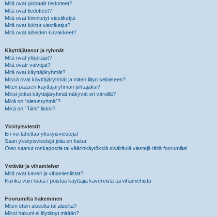
Mitä ovat globaalit tiedotteet?
Mitä ovat tiedotteet?
Mitä ovat kiinnitetyt viestiketjut
Mitä ovat lukitut viestiketjut?
Mitä ovat aiheiden kuvakkeet?
Käyttäjätasot ja ryhmät
Mitä ovat ylläpitäjät?
Mitä ovatr valvojat?
Mitä ovat käyttäjäryhmät?
Missä ovat käyttäjäryhmät ja miten liityn sellaiseen?
Miten pääsen käyttäjäryhmän johtajaksi?
Miksi jotkut käyttäjäryhmät näkyvät eri väreillä?
Mikä on “oletusryhmä”?
Mikä on “Tiimi” linkki?
Yksityisviestit
En voi lähettää yksityisviestejä!
Saan yksityisviestejä joita en halua!
Olen saanut roskapostia tai väärinkäytöksiä sisältäviä viestejä tältä foorumilta!
Ystävät ja vihamiehet
Mitä ovat kaveri ja vihamieslistat?
Kuinka voin lisätä / poistaa käyttäjiä kavereista tai vihamiehistä
Foorumilta hakeminen
Miten etsin alueelta tai alueilta?
Miksi hakuni ei löytänyt mitään?