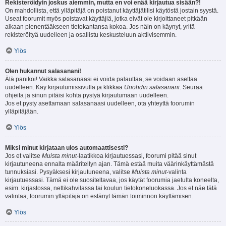
Rekisteröidyin joskus aiemmin, mutta en voi enää kirjautua sisään?!
On mahdollista, että ylläpitäjä on poistanut käyttäjätilisi käytöstä jostain syystä.
Useat foorumit myös poistavat käyttäjiä, jotka eivät ole kirjoittaneet pitkään
aikaan pienentääkseen tietokantansa kokoa. Jos näin on käynyt, yritä
rekisteröityä uudelleen ja osallistu keskusteluun aktiivisemmin.
Ylös
Olen hukannut salasanani!
Älä panikoi! Vaikka salasanaasi ei voida palauttaa, se voidaan asettaa
uudelleen. Käy kirjautumissivulla ja klikkaa
Unohdin salasanani
. Seuraa
ohjeita ja sinun pitäisi kohta pystyä kirjautumaan uudelleen.
Jos et pysty asettamaan salasanaasi uudelleen, ota yhteyttä foorumin
ylläpitäjään.
Ylös
Miksi minut kirjataan ulos automaattisesti?
Jos et valitse
Muista minut
-laatikkoa kirjautuessasi, foorumi pitää sinut
kirjautuneena ennalta määritellyn ajan. Tämä estää muita väärinkäyttämästä
tunnuksiasi. Pysyäksesi kirjautuneena, valitse
Muista minut
-valinta
kirjautuessasi. Tämä ei ole suositeltavaa, jos käytät foorumia jaetulta koneelta,
esim. kirjastossa, nettikahvilassa tai koulun tietokoneluokassa. Jos et näe tätä
valintaa, foorumin ylläpitäjä on estänyt tämän toiminnon käyttämisen.
Ylös