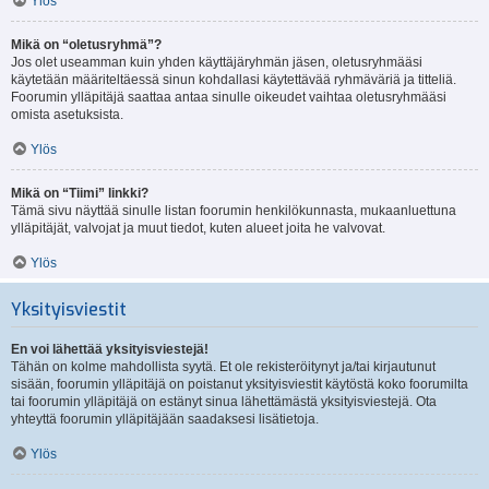
Ylös
Mikä on “oletusryhmä”?
Jos olet useamman kuin yhden käyttäjäryhmän jäsen, oletusryhmääsi
käytetään määriteltäessä sinun kohdallasi käytettävää ryhmäväriä ja titteliä.
Foorumin ylläpitäjä saattaa antaa sinulle oikeudet vaihtaa oletusryhmääsi
omista asetuksista.
Ylös
Mikä on “Tiimi” linkki?
Tämä sivu näyttää sinulle listan foorumin henkilökunnasta, mukaanluettuna
ylläpitäjät, valvojat ja muut tiedot, kuten alueet joita he valvovat.
Ylös
Yksityisviestit
En voi lähettää yksityisviestejä!
Tähän on kolme mahdollista syytä. Et ole rekisteröitynyt ja/tai kirjautunut
sisään, foorumin ylläpitäjä on poistanut yksityisviestit käytöstä koko foorumilta
tai foorumin ylläpitäjä on estänyt sinua lähettämästä yksityisviestejä. Ota
yhteyttä foorumin ylläpitäjään saadaksesi lisätietoja.
Ylös