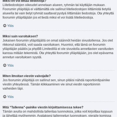
Miksi en voi liittää tiedostoja?
Liitetiedostojen oikeudet annetaan alueen, ryhmän tai käyttäjän mukaan.
Foorumin ylläpitäjä ei välttämättä ole sallinut liitetiedostojen liittämistä tietyllä
alueella tai vain tietyt ryhmät saattavat pystyä liittämään tiedostoja. Ota yhteyttä
foorumin ylläpitäjään jos et tiedä miksi et voi lisätä liitetiedostoja.
Ylös
Miksi sain varoituksen?
Jokaisen foorumin ylläpitäjällä on omat säännöt heidän sivustollensa. Jos olet
rikkonut sääntöä, voit saada varoituksen. Huomioi, että tämä on foorumin
ylläpitäjän päätös ja phpBB Limitedillä ei ole sivustolla annettavien varoitusten
kanssa mitään tekemistä. Ota yhteyttä foorumin ylläpitäjään, jos olet epävarma
annetun varoituksen syystä.
Ylös
Miten ilmoitan viestin valvojalle?
Jos foorumin ylläpitäjä on sallinut sen, sinun pitäisi nähdä raportointipainike
viestin yhteydessä. Tämän klikkaaminen vie sinut viestin raportoinnin
vaiheiden läpi.
Ylös
Mitä “Tallenna”-painike viestin kirjoittamisessa tekee?
Tämän avulla on mahdollista tallentaa luonnoksia, jotka voit kirjoittaa loppuun
ja lähettää myöhemmin. Avataksesi tallennetun luonnoksen, vieraile komissa