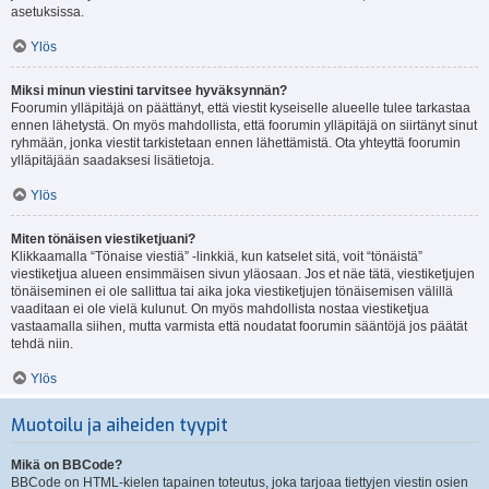
asetuksissa.
Ylös
Miksi minun viestini tarvitsee hyväksynnän?
Foorumin ylläpitäjä on päättänyt, että viestit kyseiselle alueelle tulee tarkastaa
ennen lähetystä. On myös mahdollista, että foorumin ylläpitäjä on siirtänyt sinut
ryhmään, jonka viestit tarkistetaan ennen lähettämistä. Ota yhteyttä foorumin
ylläpitäjään saadaksesi lisätietoja.
Ylös
Miten tönäisen viestiketjuani?
Klikkaamalla “Tönaise viestiä” -linkkiä, kun katselet sitä, voit “tönäistä”
viestiketjua alueen ensimmäisen sivun yläosaan. Jos et näe tätä, viestiketjujen
tönäiseminen ei ole sallittua tai aika joka viestiketjujen tönäisemisen välillä
vaaditaan ei ole vielä kulunut. On myös mahdollista nostaa viestiketjua
vastaamalla siihen, mutta varmista että noudatat foorumin sääntöjä jos päätät
tehdä niin.
Ylös
Muotoilu ja aiheiden tyypit
Mikä on BBCode?
BBCode on HTML-kielen tapainen toteutus, joka tarjoaa tiettyjen viestin osien