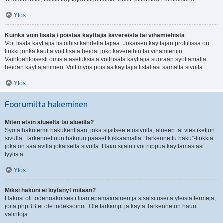
Ylös
Kuinka voin lisätä / poistaa käyttäjiä kavereista tai vihamiehistä
Voit lisätä käyttäjiä listoihisi kahdella tapaa. Jokaisen käyttäjän profiilissa on
linkki jonka kautta voit lisätä heidät joko kavereihin tai vihamiehiin.
Vaihtoehtoisesti omista asetuksista voit lisätä käyttäjiä suoraan syöttämällä
heidän käyttäjänimen. Voit myös poistaa käyttäjiä listaltasi samalta sivulta.
Ylös
Foorumilta hakeminen
Miten etsin alueelta tai alueilta?
Syötä hakutermi hakukenttään, joka sijaitsee etusivulla, alueen tai viestiketjun
sivulla. Tarkennettuun hakuun pääset klikkaamalla “Tarkennettu haku”-linkkiä
joka on saatavilla jokaisella sivulla. Haun sijainti voi riippua käyttämästäsi
tyylistä.
Ylös
Miksi hakuni ei löytänyt mitään?
Hakusi oli todennäköisesti liian epämääräinen ja sisälsi useita yleisiä termejä,
joita phpBB ei ole indeksoinut. Ole tarkempi ja käytä Tarkennetun haun
valintoja.