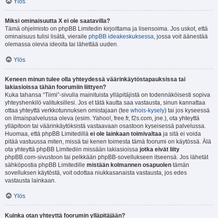
Ylös
Miksi ominaisuutta X ei ole saatavilla?
Tämä ohjelmisto on phpBB Limitedin kirjoittama ja lisensoima. Jos uskot, että
ominaisuus tulisi lisätä, vieraile
phpBB ideakeskuksessa
, jossa voit äänestää
olemassa olevia ideoita tai lähettää uuden.
Ylös
Keneen minun tulee olla yhteydessä väärinkäytöstapauksissa tai
lakiasioissa tähän foorumiin liittyen?
Kuka tahansa “Tiimi”-sivulla mainituista ylläpitäjistä on todennäköisesti sopiva
yhteyshenkilö valituksillesi. Jos et tätä kautta saa vastausta, sinun kannattaa
ottaa yhteyttä verkkotunnuksen omistajaan (tee
whois-kysely
) tai jos kyseessä
on ilmaispalvelussa oleva (esim. Yahoo!, free.fr, f2s.com, jne.), ota yhteyttä
ylläpitoon tai väärinkäytöksistä vastaavaan osastoon kyseisessä palvelussa.
Huomaa, että phpBB Limitedillä
ei ole lainkaan toimivaltaa
ja sitä ei voida
pitää vastuussa miten, missä tai kenen toimesta tämä foorumi on käytössä. Älä
ota yhteyttä phpBB Limitediin missään lakiasioissa
jotka eivät liity
phpBB.com-sivustoon tai pelkkään phpBB-sovellukseen itseensä. Jos lähetät
sähköpostia phpBB Limitedille
mistään kolmannen osapuolen
tämän
sovelluksen käytöstä, voit odottaa niukkasanaista vastausta, jos edes
vastausta lainkaan.
Ylös
Kuinka otan yhteyttä foorumin ylläpitäjään?