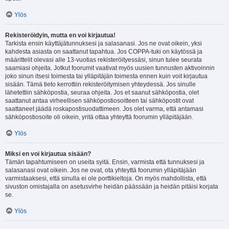
Ylös
Rekisteröidyin, mutta en voi kirjautua!
Tarkista ensin käyttäjätunnuksesi ja salasanasi. Jos ne ovat oikein, yksi
kahdesta asiasta on saattanut tapahtua. Jos COPPA-tuki on käytössä ja
määrittelit olevasi alle 13-vuotias rekisteröityessäsi, sinun tulee seurata
saamiasi ohjeita. Jotkut foorumit vaativat myös uusien tunnusten aktivoinnin
joko sinun itsesi toimesta tai ylläpitäjän toimesta ennen kuin voit kirjautua
sisään. Tämä tieto kerrottiin rekisteröitymisen yhteydessä. Jos sinulle
lähetettiin sähköpostia, seuraa ohjeita. Jos et saanut sähköpostia, olet
saattanut antaa virheellisen sähköpostiosoitteen tai sähköpostit ovat
saattaneet jäädä roskapostisuodattimeen. Jos olet varma, että antamasi
sähköpostiosoite oli oikein, yritä ottaa yhteyttä foorumin ylläpitäjään.
Ylös
Miksi en voi kirjautua sisään?
Tämän tapahtumiseen on useita syitä. Ensin, varmista että tunnuksesi ja
salasanasi ovat oikein. Jos ne ovat, ota yhteyttä foorumin ylläpitäjään
varmistaaksesi, että sinulla ei ole porttikieltoja. On myös mahdollista, että
sivuston omistajalla on asetusvirhe heidän päässään ja heidän pitäisi korjata
se.
Ylös