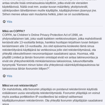
antaa sinulle lisää ominaisuuksia käyttöön, jotka eivät ole vieraiden
käytettävissä. Näitä ovat mm. avatar-kuvan määrittely, yksityisviestit,
sähköpostien lähettäminen muille käyttäjille, käyttäjäryhmien jäsenyys jne.
Siihen menee aikaa vain muutamia hetkiä, joten se on suositeltavaa.
Ylös
Mikä on COPPA?
COPPA, tai Children’s Online Privacy Protection Act of 1998, on
yhdysvaltalainen laki, joka vaatii kaikkien verkkosivustojen, jotka mahdollisesti
keräävät alle 13-vuotiailta tietoja, hankkia huoltajan kirjallisen luvan tietojen
keräämiseen alle 13-vuotiaalta. Jos olet epävarma koskeeko tämä sinua
rekisteröityvänä käyttäjänä tai verkkosivua jolle olet rekisteröitymässä, ota
yhteyttä oikeudelliseen neuvonantajaan saadaksesi apua. Huomaa, että
phpBB Limited ja tämän foorumin omistajat eivät voi antaa lakineuvontaa ja
eivät ole yhteyshenkilöitä minkäänlaisissa lakiasioissa, lukuunottamatta
kysymystä “Keneen minun tulee olla yhteydessä väärinkäytöstapauksissa tai
lakiasioissa tähän foorumiin liittyen?”.
Ylös
Miksi en voi rekisteröityä?
On mahdollista, että foorumin ylläpitäjä on poistanut rekisteröinnin käytöstä
estääkseen uusia vierailijoita rekisteröitymästä. Foorumin ylläpitäjä on voinut
myös asettaa porttikiellon IP-osoitteellesi tai estänyt valitsemasi
käyttäjätunnuksen rekisteröinnin. Ota yhteyttä foorumin ylläpitäjään saadaksesi
apua.