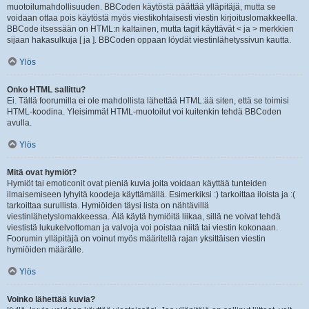
muotoilumahdollisuuden. BBCoden käytöstä päättää ylläpitäjä, mutta se
voidaan ottaa pois käytöstä myös viestikohtaisesti viestin kirjoituslomakkeella.
BBCode itsessään on HTML:n kaltainen, mutta tagit käyttävät < ja > merkkien
sijaan hakasulkuja [ ja ]. BBCoden oppaan löydät viestinlähetyssivun kautta.
Ylös
Onko HTML sallittu?
Ei. Tällä foorumilla ei ole mahdollista lähettää HTML:ää siten, että se toimisi
HTML-koodina. Yleisimmät HTML-muotoilut voi kuitenkin tehdä BBCoden
avulla.
Ylös
Mitä ovat hymiöt?
Hymiöt tai emoticonit ovat pieniä kuvia joita voidaan käyttää tunteiden
ilmaisemiseen lyhyitä koodeja käyttämällä. Esimerkiksi :) tarkoittaa iloista ja :(
tarkoittaa surullista. Hymiöiden täysi lista on nähtävillä
viestinlähetyslomakkeessa. Älä käytä hymiöitä liikaa, sillä ne voivat tehdä
viestistä lukukelvottoman ja valvoja voi poistaa niitä tai viestin kokonaan.
Foorumin ylläpitäjä on voinut myös määritellä rajan yksittäisen viestin
hymiöiden määrälle.
Ylös
Voinko lähettää kuvia?