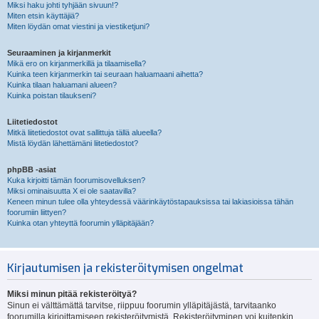
Miksi haku johti tyhjään sivuun!?
Miten etsin käyttäjiä?
Miten löydän omat viestini ja viestiketjuni?
Seuraaminen ja kirjanmerkit
Mikä ero on kirjanmerkillä ja tilaamisella?
Kuinka teen kirjanmerkin tai seuraan haluamaani aihetta?
Kuinka tilaan haluamani alueen?
Kuinka poistan tilaukseni?
Liitetiedostot
Mitkä liitetiedostot ovat sallittuja tällä alueella?
Mistä löydän lähettämäni liitetiedostot?
phpBB -asiat
Kuka kirjoitti tämän foorumisovelluksen?
Miksi ominaisuutta X ei ole saatavilla?
Keneen minun tulee olla yhteydessä väärinkäytöstapauksissa tai lakiasioissa tähän
foorumiin liittyen?
Kuinka otan yhteyttä foorumin ylläpitäjään?
Kirjautumisen ja rekisteröitymisen ongelmat
Miksi minun pitää rekisteröityä?
Sinun ei välttämättä tarvitse, riippuu foorumin ylläpitäjästä, tarvitaanko
foorumilla kirjoittamiseen rekisteröitymistä. Rekisteröityminen voi kuitenkin