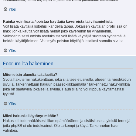
Ylös
Kuinka voin lisätä / poistaa käyttäjiä kavereista tai vihamiehistä
Voit lisätä käyttäjiä listoihisi kahdella tapaa. Jokaisen käyttäjän profiilissa on
linkki jonka kautta voit lisätä heidät joko kavereihin tai vihamiehiin.
Vaihtoehtoisesti omista asetuksista voit lisätä käyttäjiä suoraan syöttämällä
heidän käyttäjänimen. Voit myös poistaa käyttäjiä listaltasi samalta sivulta.
Ylös
Foorumilta hakeminen
Miten etsin alueelta tai alueilta?
Syötä hakutermi hakukenttään, joka sijaitsee etusivulla, alueen tai viestiketjun
sivulla. Tarkennettuun hakuun pääset klikkaamalla “Tarkennettu haku”-linkkiä
joka on saatavilla jokaisella sivulla. Haun sijainti voi riippua käyttämästäsi
tyylistä.
Ylös
Miksi hakuni ei löytänyt mitään?
Hakusi oli todennäköisesti liian epämääräinen ja sisälsi useita yleisiä termejä,
joita phpBB ei ole indeksoinut. Ole tarkempi ja käytä Tarkennetun haun
valintoja.