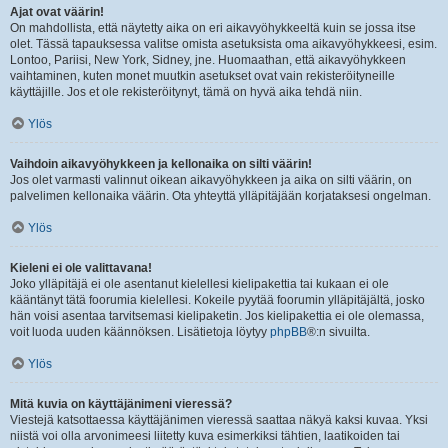
Ajat ovat väärin!
On mahdollista, että näytetty aika on eri aikavyöhykkeeltä kuin se jossa itse
olet. Tässä tapauksessa valitse omista asetuksista oma aikavyöhykkeesi, esim.
Lontoo, Pariisi, New York, Sidney, jne. Huomaathan, että aikavyöhykkeen
vaihtaminen, kuten monet muutkin asetukset ovat vain rekisteröityneille
käyttäjille. Jos et ole rekisteröitynyt, tämä on hyvä aika tehdä niin.
Ylös
Vaihdoin aikavyöhykkeen ja kellonaika on silti väärin!
Jos olet varmasti valinnut oikean aikavyöhykkeen ja aika on silti väärin, on
palvelimen kellonaika väärin. Ota yhteyttä ylläpitäjään korjataksesi ongelman.
Ylös
Kieleni ei ole valittavana!
Joko ylläpitäjä ei ole asentanut kielellesi kielipakettia tai kukaan ei ole
kääntänyt tätä foorumia kielellesi. Kokeile pyytää foorumin ylläpitäjältä, josko
hän voisi asentaa tarvitsemasi kielipaketin. Jos kielipakettia ei ole olemassa,
voit luoda uuden käännöksen. Lisätietoja löytyy
phpBB
®:n sivuilta.
Ylös
Mitä kuvia on käyttäjänimeni vieressä?
Viestejä katsottaessa käyttäjänimen vieressä saattaa näkyä kaksi kuvaa. Yksi
niistä voi olla arvonimeesi liitetty kuva esimerkiksi tähtien, laatikoiden tai