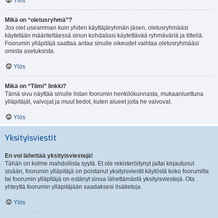
Ylös
Mikä on “oletusryhmä”?
Jos olet useamman kuin yhden käyttäjäryhmän jäsen, oletusryhmääsi
käytetään määriteltäessä sinun kohdallasi käytettävää ryhmäväriä ja titteliä.
Foorumin ylläpitäjä saattaa antaa sinulle oikeudet vaihtaa oletusryhmääsi
omista asetuksista.
Ylös
Mikä on “Tiimi” linkki?
Tämä sivu näyttää sinulle listan foorumin henkilökunnasta, mukaanluettuna
ylläpitäjät, valvojat ja muut tiedot, kuten alueet joita he valvovat.
Ylös
Yksityisviestit
En voi lähettää yksityisviestejä!
Tähän on kolme mahdollista syytä. Et ole rekisteröitynyt ja/tai kirjautunut
sisään, foorumin ylläpitäjä on poistanut yksityisviestit käytöstä koko foorumilta
tai foorumin ylläpitäjä on estänyt sinua lähettämästä yksityisviestejä. Ota
yhteyttä foorumin ylläpitäjään saadaksesi lisätietoja.
Ylös