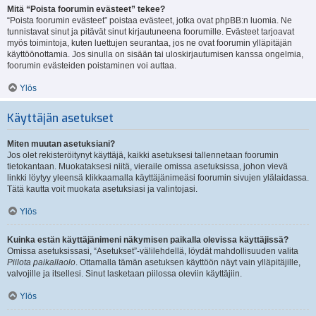
Mitä “Poista foorumin evästeet” tekee?
“Poista foorumin evästeet” poistaa evästeet, jotka ovat phpBB:n luomia. Ne
tunnistavat sinut ja pitävät sinut kirjautuneena foorumille. Evästeet tarjoavat
myös toimintoja, kuten luettujen seurantaa, jos ne ovat foorumin ylläpitäjän
käyttöönottamia. Jos sinulla on sisään tai uloskirjautumisen kanssa ongelmia,
foorumin evästeiden poistaminen voi auttaa.
Ylös
Käyttäjän asetukset
Miten muutan asetuksiani?
Jos olet rekisteröitynyt käyttäjä, kaikki asetuksesi tallennetaan foorumin
tietokantaan. Muokataksesi niitä, vieraile omissa asetuksissa, johon vievä
linkki löytyy yleensä klikkaamalla käyttäjänimeäsi foorumin sivujen ylälaidassa.
Tätä kautta voit muokata asetuksiasi ja valintojasi.
Ylös
Kuinka estän käyttäjänimeni näkymisen paikalla olevissa käyttäjissä?
Omissa asetuksissasi, “Asetukset”-välilehdellä, löydät mahdollisuuden valita
Piilota paikallaolo
. Ottamalla tämän asetuksen käyttöön näyt vain ylläpitäjille,
valvojille ja itsellesi. Sinut lasketaan piilossa oleviin käyttäjiin.
Ylös