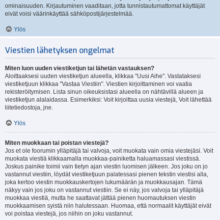
ominaisuuden. Kirjautuminen vaaditaan, jotta tunnistautumattomat käyttäjät
eivät voisi väärinkäyttää sähköpostijärjestelmää.
Ylös
Viestien lähetyksen ongelmat
Miten luon uuden viestiketjun tai lähetän vastauksen?
Aloittaaksesi uuden viestiketjun alueella, klikkaa "Uusi Aihe". Vastataksesi
viestiketjuun klikkaa "Vastaa Viestiin". Viestien kirjoittaminen voi vaatia
rekisteröitymisen. Lista sinun oikeuksistasi alueella on nähtävillä alueen ja
viestiketjun alalaidassa. Esimerkiksi: Voit kirjoittaa uusia viestejä, Voit lähettää
liitetiedostoja, jne.
Ylös
Miten muokkaan tai poistan viestejä?
Jos et ole foorumin ylläpitäjä tai valvoja, voit muokata vain omia viestejäsi. Voit
muokata viestiä klikkaamalla muokkaa-painiketta haluamassasi viestissä.
Joskus painike toimii vain tietyn ajan viestin luomisen jälkeen. Jos joku on jo
vastannut viestiin, löydät viestiketjuun palatessasi pienen tekstin viestisi alla,
joka kertoo viestin muokkauskertojen lukumäärän ja muokkausajan. Tämä
näkyy vain jos joku on vastannut viestiin. Se ei näy, jos valvoja tai ylläpitäjä
muokkaa viestiä, mutta he saattavat jättää pienen huomautuksen viestin
muokkaamisen syistä niin halutessaan. Huomaa, että normaalit käyttäjät eivät
voi poistaa viestejä, jos niihin on joku vastannut.