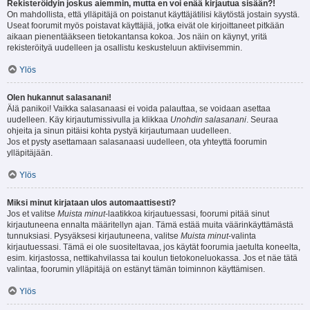
Rekisteröidyin joskus aiemmin, mutta en voi enää kirjautua sisään?!
On mahdollista, että ylläpitäjä on poistanut käyttäjätilisi käytöstä jostain syystä.
Useat foorumit myös poistavat käyttäjiä, jotka eivät ole kirjoittaneet pitkään
aikaan pienentääkseen tietokantansa kokoa. Jos näin on käynyt, yritä
rekisteröityä uudelleen ja osallistu keskusteluun aktiivisemmin.
Ylös
Olen hukannut salasanani!
Älä panikoi! Vaikka salasanaasi ei voida palauttaa, se voidaan asettaa
uudelleen. Käy kirjautumissivulla ja klikkaa
Unohdin salasanani
. Seuraa
ohjeita ja sinun pitäisi kohta pystyä kirjautumaan uudelleen.
Jos et pysty asettamaan salasanaasi uudelleen, ota yhteyttä foorumin
ylläpitäjään.
Ylös
Miksi minut kirjataan ulos automaattisesti?
Jos et valitse
Muista minut
-laatikkoa kirjautuessasi, foorumi pitää sinut
kirjautuneena ennalta määritellyn ajan. Tämä estää muita väärinkäyttämästä
tunnuksiasi. Pysyäksesi kirjautuneena, valitse
Muista minut
-valinta
kirjautuessasi. Tämä ei ole suositeltavaa, jos käytät foorumia jaetulta koneelta,
esim. kirjastossa, nettikahvilassa tai koulun tietokoneluokassa. Jos et näe tätä
valintaa, foorumin ylläpitäjä on estänyt tämän toiminnon käyttämisen.
Ylös