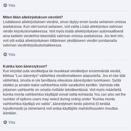
Ylös
Miten liitän allekirjoituksen viestiini?
Lisätäksesi allekirjoituksen viestiisi, sinun täytyy ensin luoda sellainen omissa
asetuksissa. Kun olet luonut sellaisen, voit valita
Lisää allekirjoitus
-valinnan
viestin kirjoituslomakkeessa. Voit myös lisätä allekirjoituksen automaattisesti
aina kaikkiin viesteihisi tekemällä valinnan omissa asetuksissa. Jos teet niin,
voit silti estää allekirjoituksen liittämisen yksittäiseen viestiin poistamalla
valinnan viestinkirjoituslomakkeessa.
Ylös
Kuinka luon äänestyksen?
Kun kirjoitat uuta viestiketjua tai muokkaat viestiketjun ensimmäistä viestiä,
klikkaa "Luo äänestys"-välilehteä viestilomakkeen alapuolella. Jos et näe tätä
välilehteä, sinulla ei ole tarvittavia oikeuksia äänestysten luomiseen. Syötä
otsikko ja ainakin kaksi vaihtoehtoa niille varattuihin kenttiin. Varmista että
jokainen vaihtoehto on omalla rivillään tekstikentässä. Voit myös määritellä
kuinka monta vaihtoehtoa käyttäjät voivat valita kohdasta You can also set the
number of options users may select during voting under “Kuinka monta
vaihtoehtoa käyttäjä voi valita”, äänestyksen kesto päivinä (0 kestää
loputtomasti) ja viimeisenä voit antaa käyttäjille mahdollisuuden muuttaa
ääntään.
Ylös