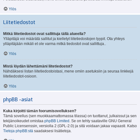
Ylös
Liitetiedostot
Mitkä liitetiedostot ovat sallittuja tällä alueella?
Ylläpitäjä voi määrätä sallitut ja kielletyt liitetiedostojen tyypit. Ota yhteys
ylläpitäjään mikäli et ole varma mitkä tiedostot ovat sallittuja..
Ylös
Mistä löydän lähettämäni liitetiedostot?
Nähdäksesi listan liitetiedostoistasi, mene omiin asetuksiin ja seuraa linkkejä
liitetiedostot-osioon.
Ylös
phpBB -asiat
Kuka kirjoitti tämän foorumisovelluksen?
Tämä sovellus (sen muokkaamattomassa tilassa) on tuottanut, julkaissut ja sen
tekijänoikeudet omistaa
phpBB Limited
. Se on tehty saataville GNU General
Public Licensenssin, versiolla 2 (GPL-2.0) ja sitä voidaan jakaa vapaasti. Katso
Tietoja phpBB:stä
saadaksesi lisätietoja.