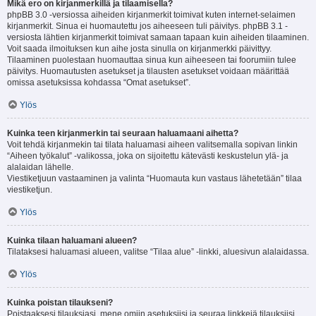
Mikä ero on kirjanmerkillä ja tilaamisella?
phpBB 3.0 -versiossa aiheiden kirjanmerkit toimivat kuten internet-selaimen
kirjanmerkit. Sinua ei huomautettu jos aiheeseen tuli päivitys. phpBB 3.1 -
versiosta lähtien kirjanmerkit toimivat samaan tapaan kuin aiheiden tilaaminen.
Voit saada ilmoituksen kun aihe josta sinulla on kirjanmerkki päivittyy.
Tilaaminen puolestaan huomauttaa sinua kun aiheeseen tai foorumiin tulee
päivitys. Huomautusten asetukset ja tilausten asetukset voidaan määrittää
omissa asetuksissa kohdassa “Omat asetukset”.
Ylös
Kuinka teen kirjanmerkin tai seuraan haluamaani aihetta?
Voit tehdä kirjanmekin tai tilata haluamasi aiheen valitsemalla sopivan linkin
“Aiheen työkalut” -valikossa, joka on sijoitettu kätevästi keskustelun ylä- ja
alalaidan lähelle.
Viestiketjuun vastaaminen ja valinta “Huomauta kun vastaus lähetetään” tilaa
viestiketjun.
Ylös
Kuinka tilaan haluamani alueen?
Tilataksesi haluamasi alueen, valitse “Tilaa alue” -linkki, aluesivun alalaidassa.
Ylös
Kuinka poistan tilaukseni?
Poistaaksesi tilauksiasi, mene omiin asetuksiisi ja seuraa linkkejä tilauksiisi.