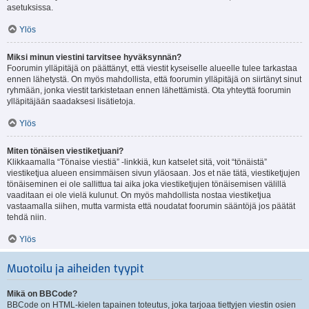
asetuksissa.
Ylös
Miksi minun viestini tarvitsee hyväksynnän?
Foorumin ylläpitäjä on päättänyt, että viestit kyseiselle alueelle tulee tarkastaa
ennen lähetystä. On myös mahdollista, että foorumin ylläpitäjä on siirtänyt sinut
ryhmään, jonka viestit tarkistetaan ennen lähettämistä. Ota yhteyttä foorumin
ylläpitäjään saadaksesi lisätietoja.
Ylös
Miten tönäisen viestiketjuani?
Klikkaamalla “Tönaise viestiä” -linkkiä, kun katselet sitä, voit “tönäistä”
viestiketjua alueen ensimmäisen sivun yläosaan. Jos et näe tätä, viestiketjujen
tönäiseminen ei ole sallittua tai aika joka viestiketjujen tönäisemisen välillä
vaaditaan ei ole vielä kulunut. On myös mahdollista nostaa viestiketjua
vastaamalla siihen, mutta varmista että noudatat foorumin sääntöjä jos päätät
tehdä niin.
Ylös
Muotoilu ja aiheiden tyypit
Mikä on BBCode?
BBCode on HTML-kielen tapainen toteutus, joka tarjoaa tiettyjen viestin osien