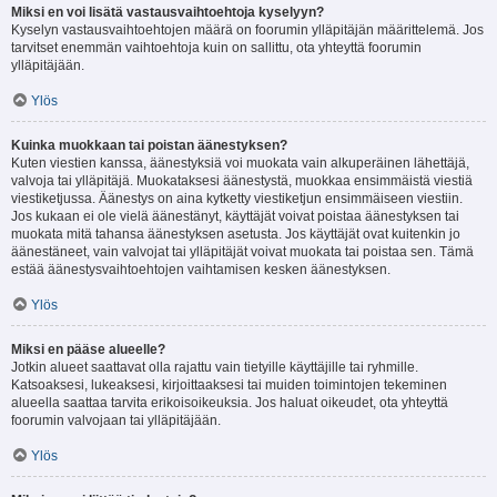
Miksi en voi lisätä vastausvaihtoehtoja kyselyyn?
Kyselyn vastausvaihtoehtojen määrä on foorumin ylläpitäjän määrittelemä. Jos
tarvitset enemmän vaihtoehtoja kuin on sallittu, ota yhteyttä foorumin
ylläpitäjään.
Ylös
Kuinka muokkaan tai poistan äänestyksen?
Kuten viestien kanssa, äänestyksiä voi muokata vain alkuperäinen lähettäjä,
valvoja tai ylläpitäjä. Muokataksesi äänestystä, muokkaa ensimmäistä viestiä
viestiketjussa. Äänestys on aina kytketty viestiketjun ensimmäiseen viestiin.
Jos kukaan ei ole vielä äänestänyt, käyttäjät voivat poistaa äänestyksen tai
muokata mitä tahansa äänestyksen asetusta. Jos käyttäjät ovat kuitenkin jo
äänestäneet, vain valvojat tai ylläpitäjät voivat muokata tai poistaa sen. Tämä
estää äänestysvaihtoehtojen vaihtamisen kesken äänestyksen.
Ylös
Miksi en pääse alueelle?
Jotkin alueet saattavat olla rajattu vain tietyille käyttäjille tai ryhmille.
Katsoaksesi, lukeaksesi, kirjoittaaksesi tai muiden toimintojen tekeminen
alueella saattaa tarvita erikoisoikeuksia. Jos haluat oikeudet, ota yhteyttä
foorumin valvojaan tai ylläpitäjään.
Ylös