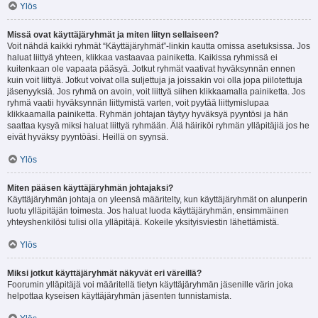
Ylös
Missä ovat käyttäjäryhmät ja miten liityn sellaiseen?
Voit nähdä kaikki ryhmät “Käyttäjäryhmät”-linkin kautta omissa asetuksissa. Jos
haluat liittyä yhteen, klikkaa vastaavaa painiketta. Kaikissa ryhmissä ei
kuitenkaan ole vapaata pääsyä. Jotkut ryhmät vaativat hyväksynnän ennen
kuin voit liittyä. Jotkut voivat olla suljettuja ja joissakin voi olla jopa piilotettuja
jäsenyyksiä. Jos ryhmä on avoin, voit liittyä siihen klikkaamalla painiketta. Jos
ryhmä vaatii hyväksynnän liittymistä varten, voit pyytää liittymislupaa
klikkaamalla painiketta. Ryhmän johtajan täytyy hyväksyä pyyntösi ja hän
saattaa kysyä miksi haluat liittyä ryhmään. Älä häiriköi ryhmän ylläpitäjiä jos he
eivät hyväksy pyyntöäsi. Heillä on syynsä.
Ylös
Miten pääsen käyttäjäryhmän johtajaksi?
Käyttäjäryhmän johtaja on yleensä määritelty, kun käyttäjäryhmät on alunperin
luotu ylläpitäjän toimesta. Jos haluat luoda käyttäjäryhmän, ensimmäinen
yhteyshenkilösi tulisi olla ylläpitäjä. Kokeile yksityisviestin lähettämistä.
Ylös
Miksi jotkut käyttäjäryhmät näkyvät eri väreillä?
Foorumin ylläpitäjä voi määritellä tietyn käyttäjäryhmän jäsenille värin joka
helpottaa kyseisen käyttäjäryhmän jäsenten tunnistamista.