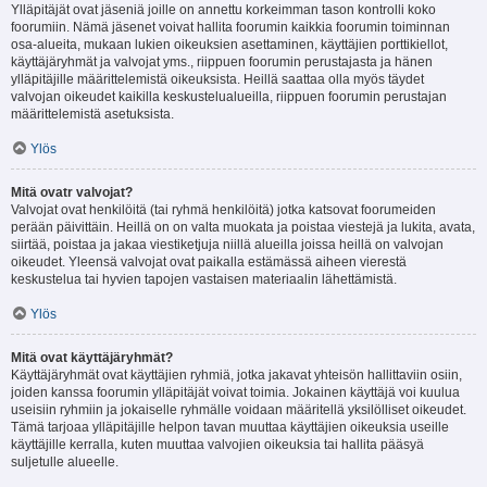
Ylläpitäjät ovat jäseniä joille on annettu korkeimman tason kontrolli koko
foorumiin. Nämä jäsenet voivat hallita foorumin kaikkia foorumin toiminnan
osa-alueita, mukaan lukien oikeuksien asettaminen, käyttäjien porttikiellot,
käyttäjäryhmät ja valvojat yms., riippuen foorumin perustajasta ja hänen
ylläpitäjille määrittelemistä oikeuksista. Heillä saattaa olla myös täydet
valvojan oikeudet kaikilla keskustelualueilla, riippuen foorumin perustajan
määrittelemistä asetuksista.
Ylös
Mitä ovatr valvojat?
Valvojat ovat henkilöitä (tai ryhmä henkilöitä) jotka katsovat foorumeiden
perään päivittäin. Heillä on on valta muokata ja poistaa viestejä ja lukita, avata,
siirtää, poistaa ja jakaa viestiketjuja niillä alueilla joissa heillä on valvojan
oikeudet. Yleensä valvojat ovat paikalla estämässä aiheen vierestä
keskustelua tai hyvien tapojen vastaisen materiaalin lähettämistä.
Ylös
Mitä ovat käyttäjäryhmät?
Käyttäjäryhmät ovat käyttäjien ryhmiä, jotka jakavat yhteisön hallittaviin osiin,
joiden kanssa foorumin ylläpitäjät voivat toimia. Jokainen käyttäjä voi kuulua
useisiin ryhmiin ja jokaiselle ryhmälle voidaan määritellä yksilölliset oikeudet.
Tämä tarjoaa ylläpitäjille helpon tavan muuttaa käyttäjien oikeuksia useille
käyttäjille kerralla, kuten muuttaa valvojien oikeuksia tai hallita pääsyä
suljetulle alueelle.