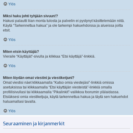
Ylös
Miksi haku johti tyhjään sivuun!?
Hakusi palautti liian monta tulosta ja palvelin ei pystynyt käsittelemään niitä.
Käytä “Tarkennettua hakua” ja ole tarkempi hakuehdoissa ja alueissa joilta
etsit.
Ylös
Miten etsin käyttäjiä?
Vieraile “Käyttäjät”-sivulla ja klikkaa “Etsi käyttäjä”-linkkiä.
Ylös
Miten löydän omat viestini ja viestiketjuni?
Omat viestisi näet klikkaamalla “Katso omia viestejäsi”-linkkiä omissa
asetuksissa tai klikkaamalla “Etsi käyttäjän viesteistä”-linkkiä omalla
profiilisivullasi tai klikkaamalla “Pikalinkit”-valikkoa foorumin ylälaidassa.
Etsiäksesi omia viestiketjuja, käytä tarkennettua hakua ja täytä sen hakuehdot
haluamallasi tavalla.
Ylös
Seuraaminen ja kirjanmerkit