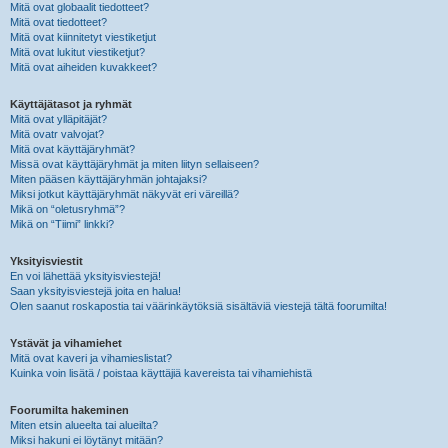
Mitä ovat globaalit tiedotteet?
Mitä ovat tiedotteet?
Mitä ovat kiinnitetyt viestiketjut
Mitä ovat lukitut viestiketjut?
Mitä ovat aiheiden kuvakkeet?
Käyttäjätasot ja ryhmät
Mitä ovat ylläpitäjät?
Mitä ovatr valvojat?
Mitä ovat käyttäjäryhmät?
Missä ovat käyttäjäryhmät ja miten liityn sellaiseen?
Miten pääsen käyttäjäryhmän johtajaksi?
Miksi jotkut käyttäjäryhmät näkyvät eri väreillä?
Mikä on “oletusryhmä”?
Mikä on “Tiimi” linkki?
Yksityisviestit
En voi lähettää yksityisviestejä!
Saan yksityisviestejä joita en halua!
Olen saanut roskapostia tai väärinkäytöksiä sisältäviä viestejä tältä foorumilta!
Ystävät ja vihamiehet
Mitä ovat kaveri ja vihamieslistat?
Kuinka voin lisätä / poistaa käyttäjiä kavereista tai vihamiehistä
Foorumilta hakeminen
Miten etsin alueelta tai alueilta?
Miksi hakuni ei löytänyt mitään?