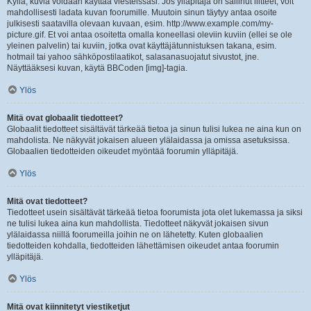
Kyllä, kuvia voidaan käyttää viesteissäsi. Jos ylläpitäjä on sallinut liitteet, voit
mahdollisesti ladata kuvan foorumille. Muutoin sinun täytyy antaa osoite
julkisesti saatavilla olevaan kuvaan, esim. http://www.example.com/my-
picture.gif. Et voi antaa osoitetta omalla koneellasi oleviin kuviin (ellei se ole
yleinen palvelin) tai kuviin, jotka ovat käyttäjätunnistuksen takana, esim.
hotmail tai yahoo sähköpostilaatikot, salasanasuojatut sivustot, jne.
Näyttääksesi kuvan, käytä BBCoden [img]-tagia.
Ylös
Mitä ovat globaalit tiedotteet?
Globaalit tiedotteet sisältävät tärkeää tietoa ja sinun tulisi lukea ne aina kun on
mahdolista. Ne näkyvät jokaisen alueen ylälaidassa ja omissa asetuksissa.
Globaalien tiedotteiden oikeudet myöntää foorumin ylläpitäjä.
Ylös
Mitä ovat tiedotteet?
Tiedotteet usein sisältävät tärkeää tietoa foorumista jota olet lukemassa ja siksi
ne tulisi lukea aina kun mahdollista. Tiedotteet näkyvät jokaisen sivun
ylälaidassa niillä foorumeilla joihin ne on lähetetty. Kuten globaalien
tiedotteiden kohdalla, tiedotteiden lähettämisen oikeudet antaa foorumin
ylläpitäjä.
Ylös
Mitä ovat kiinnitetyt viestiketjut