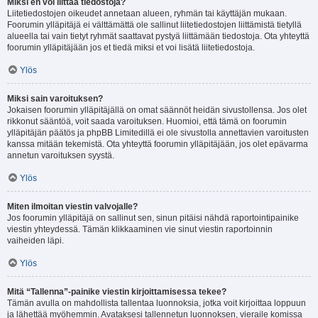
Miksi en voi liittää tiedostoja?
Liitetiedostojen oikeudet annetaan alueen, ryhmän tai käyttäjän mukaan.
Foorumin ylläpitäjä ei välttämättä ole sallinut liitetiedostojen liittämistä tietyllä
alueella tai vain tietyt ryhmät saattavat pystyä liittämään tiedostoja. Ota yhteyttä
foorumin ylläpitäjään jos et tiedä miksi et voi lisätä liitetiedostoja.
Ylös
Miksi sain varoituksen?
Jokaisen foorumin ylläpitäjällä on omat säännöt heidän sivustollensa. Jos olet
rikkonut sääntöä, voit saada varoituksen. Huomioi, että tämä on foorumin
ylläpitäjän päätös ja phpBB Limitedillä ei ole sivustolla annettavien varoitusten
kanssa mitään tekemistä. Ota yhteyttä foorumin ylläpitäjään, jos olet epävarma
annetun varoituksen syystä.
Ylös
Miten ilmoitan viestin valvojalle?
Jos foorumin ylläpitäjä on sallinut sen, sinun pitäisi nähdä raportointipainike
viestin yhteydessä. Tämän klikkaaminen vie sinut viestin raportoinnin
vaiheiden läpi.
Ylös
Mitä “Tallenna”-painike viestin kirjoittamisessa tekee?
Tämän avulla on mahdollista tallentaa luonnoksia, jotka voit kirjoittaa loppuun
ja lähettää myöhemmin. Avataksesi tallennetun luonnoksen, vieraile komissa