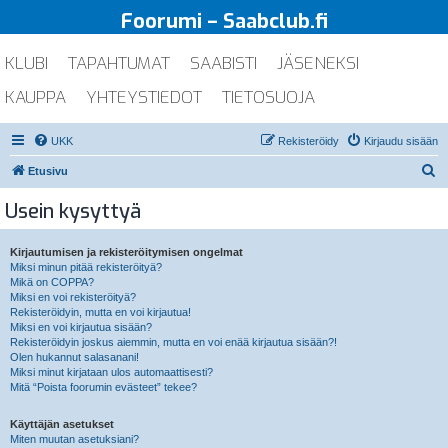
Foorumi – Saabclub.fi
KLUBI
TAPAHTUMAT
SAABISTI
JÄSENEKSI
KAUPPA
YHTEYSTIEDOT
TIETOSUOJA
UKK
Rekisteröidy
Kirjaudu sisään
E
Etusivu
t
Usein kysyttyä
s
i
Kirjautumisen ja rekisteröitymisen ongelmat
Miksi minun pitää rekisteröityä?
Mikä on COPPA?
Miksi en voi rekisteröityä?
Rekisteröidyin, mutta en voi kirjautua!
Miksi en voi kirjautua sisään?
Rekisteröidyin joskus aiemmin, mutta en voi enää kirjautua sisään?!
Olen hukannut salasanani!
Miksi minut kirjataan ulos automaattisesti?
Mitä “Poista foorumin evästeet” tekee?
Käyttäjän asetukset
Miten muutan asetuksiani?