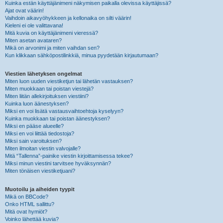
Kuinka estän käyttäjänimeni näkymisen paikalla olevissa käyttäjissä?
Ajat ovat väärin!
Vaihdoin aikavyöhykkeen ja kellonaika on silti väärin!
Kieleni ei ole valittavana!
Mitä kuvia on käyttäjänimeni vieressä?
Miten asetan avataren?
Mikä on arvonimi ja miten vaihdan sen?
Kun klikkaan sähköpostilinkkiä, minua pyydetään kirjautumaan?
Viestien lähetyksen ongelmat
Miten luon uuden viestiketjun tai lähetän vastauksen?
Miten muokkaan tai poistan viestejä?
Miten liitän allekirjoituksen viestiini?
Kuinka luon äänestyksen?
Miksi en voi lisätä vastausvaihtoehtoja kyselyyn?
Kuinka muokkaan tai poistan äänestyksen?
Miksi en pääse alueelle?
Miksi en voi liittää tiedostoja?
Miksi sain varoituksen?
Miten ilmoitan viestin valvojalle?
Mitä “Tallenna”-painike viestin kirjoittamisessa tekee?
Miksi minun viestini tarvitsee hyväksynnän?
Miten tönäisen viestiketjuani?
Muotoilu ja aiheiden tyypit
Mikä on BBCode?
Onko HTML sallittu?
Mitä ovat hymiöt?
Voinko lähettää kuvia?