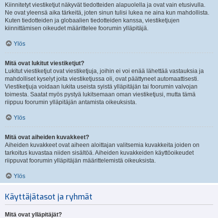
Kiinnitetyt viestiketjut näkyvät tiedotteiden alapuolella ja ovat vain etusivulla.
Ne ovat yleensä aika tärkeitä, joten sinun tulisi lukea ne aina kun mahdollista.
Kuten tiedotteiden ja globaalien tiedotteiden kanssa, viestiketjujen
kiinnittämisen oikeudet määrittelee foorumin ylläpitäjä.
Ylös
Mitä ovat lukitut viestiketjut?
Lukitut viestiketjut ovat viestiketjuja, joihin ei voi enää lähettää vastauksia ja
mahdolliset kyselyt joita viestiketjussa oli, ovat päättyneet automaattisesti.
Viestiketjuja voidaan lukita useista syistä ylläpitäjän tai foorumin valvojan
toimesta. Saatat myös pystyä lukitsemaan oman viestiketjusi, mutta tämä
riippuu foorumin ylläpitäjän antamista oikeuksista.
Ylös
Mitä ovat aiheiden kuvakkeet?
Aiheiden kuvakkeet ovat aiheen aloittajan valitsemia kuvakkeita joiden on
tarkoitus kuvastaa niiden sisältöä. Aiheiden kuvakkeiden käyttöoikeudet
riippuvat foorumin ylläpitäjän määrittelemistä oikeuksista.
Ylös
Käyttäjätasot ja ryhmät
Mitä ovat ylläpitäjät?