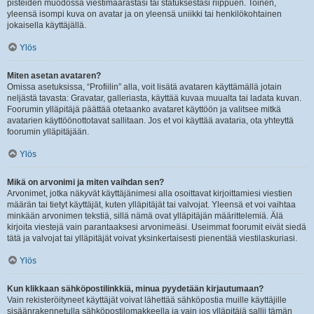
pisteiden muodossa viestimäärästäsi tai statuksestasi riippuen. Toinen,
yleensä isompi kuva on avatar ja on yleensä uniikki tai henkilökohtainen
jokaisella käyttäjällä.
Ylös
Miten asetan avataren?
Omissa asetuksissa, “Profiilin” alla, voit lisätä avataren käyttämällä jotain
neljästä tavasta: Gravatar, galleriasta, käyttää kuvaa muualta tai ladata kuvan.
Foorumin ylläpitäjä päättää otetaanko avataret käyttöön ja valitsee mitkä
avatarien käyttöönottotavat sallitaan. Jos et voi käyttää avataria, ota yhteyttä
foorumin ylläpitäjään.
Ylös
Mikä on arvonimi ja miten vaihdan sen?
Arvonimet, jotka näkyvät käyttäjänimesi alla osoittavat kirjoittamiesi viestien
määrän tai tietyt käyttäjät, kuten ylläpitäjät tai valvojat. Yleensä et voi vaihtaa
minkään arvonimen tekstiä, sillä nämä ovat ylläpitäjän määrittelemiä. Älä
kirjoita viestejä vain parantaaksesi arvonimeäsi. Useimmat foorumit eivät siedä
tätä ja valvojat tai ylläpitäjät voivat yksinkertaisesti pienentää viestilaskuriasi.
Ylös
Kun klikkaan sähköpostilinkkiä, minua pyydetään kirjautumaan?
Vain rekisteröityneet käyttäjät voivat lähettää sähköpostia muille käyttäjille
sisäänrakennetulla sähköpostilomakkeella ja vain jos ylläpitäjä sallii tämän