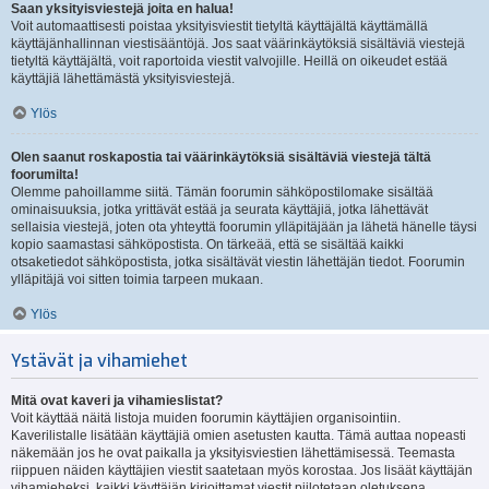
Saan yksityisviestejä joita en halua!
Voit automaattisesti poistaa yksityisviestit tietyltä käyttäjältä käyttämällä
käyttäjänhallinnan viestisääntöjä. Jos saat väärinkäytöksiä sisältäviä viestejä
tietyltä käyttäjältä, voit raportoida viestit valvojille. Heillä on oikeudet estää
käyttäjiä lähettämästä yksityisviestejä.
Ylös
Olen saanut roskapostia tai väärinkäytöksiä sisältäviä viestejä tältä
foorumilta!
Olemme pahoillamme siitä. Tämän foorumin sähköpostilomake sisältää
ominaisuuksia, jotka yrittävät estää ja seurata käyttäjiä, jotka lähettävät
sellaisia viestejä, joten ota yhteyttä foorumin ylläpitäjään ja lähetä hänelle täysi
kopio saamastasi sähköpostista. On tärkeää, että se sisältää kaikki
otsaketiedot sähköpostista, jotka sisältävät viestin lähettäjän tiedot. Foorumin
ylläpitäjä voi sitten toimia tarpeen mukaan.
Ylös
Ystävät ja vihamiehet
Mitä ovat kaveri ja vihamieslistat?
Voit käyttää näitä listoja muiden foorumin käyttäjien organisointiin.
Kaverilistalle lisätään käyttäjiä omien asetusten kautta. Tämä auttaa nopeasti
näkemään jos he ovat paikalla ja yksityisviestien lähettämisessä. Teemasta
riippuen näiden käyttäjien viestit saatetaan myös korostaa. Jos lisäät käyttäjän
vihamieheksi, kaikki käyttäjän kirjoittamat viestit piilotetaan oletuksena.