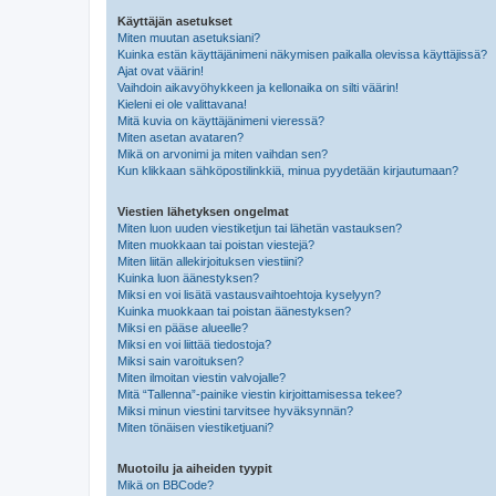
Käyttäjän asetukset
Miten muutan asetuksiani?
Kuinka estän käyttäjänimeni näkymisen paikalla olevissa käyttäjissä?
Ajat ovat väärin!
Vaihdoin aikavyöhykkeen ja kellonaika on silti väärin!
Kieleni ei ole valittavana!
Mitä kuvia on käyttäjänimeni vieressä?
Miten asetan avataren?
Mikä on arvonimi ja miten vaihdan sen?
Kun klikkaan sähköpostilinkkiä, minua pyydetään kirjautumaan?
Viestien lähetyksen ongelmat
Miten luon uuden viestiketjun tai lähetän vastauksen?
Miten muokkaan tai poistan viestejä?
Miten liitän allekirjoituksen viestiini?
Kuinka luon äänestyksen?
Miksi en voi lisätä vastausvaihtoehtoja kyselyyn?
Kuinka muokkaan tai poistan äänestyksen?
Miksi en pääse alueelle?
Miksi en voi liittää tiedostoja?
Miksi sain varoituksen?
Miten ilmoitan viestin valvojalle?
Mitä “Tallenna”-painike viestin kirjoittamisessa tekee?
Miksi minun viestini tarvitsee hyväksynnän?
Miten tönäisen viestiketjuani?
Muotoilu ja aiheiden tyypit
Mikä on BBCode?