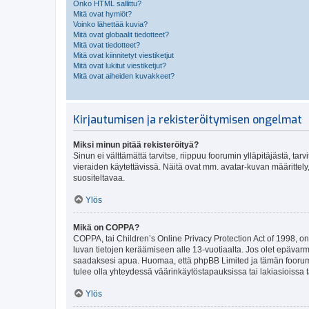
Onko HTML sallittu?
Mitä ovat hymiöt?
Voinko lähettää kuvia?
Mitä ovat globaalit tiedotteet?
Mitä ovat tiedotteet?
Mitä ovat kiinnitetyt viestiketjut
Mitä ovat lukitut viestiketjut?
Mitä ovat aiheiden kuvakkeet?
Kirjautumisen ja rekisteröitymisen ongelmat
Miksi minun pitää rekisteröityä?
Sinun ei välttämättä tarvitse, riippuu foorumin ylläpitäjästä, tar
vieraiden käytettävissä. Näitä ovat mm. avatar-kuvan määrittely,
suositeltavaa.
Ylös
Mikä on COPPA?
COPPA, tai Children’s Online Privacy Protection Act of 1998, on y
luvan tietojen keräämiseen alle 13-vuotiaalta. Jos olet epävarm
saadaksesi apua. Huomaa, että phpBB Limited ja tämän foorumin
tulee olla yhteydessä väärinkäytöstapauksissa tai lakiasioissa t
Ylös