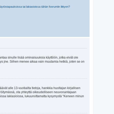
töstapauksissa tai lakiasioissa tähän foorumiin liittyen?
 antaa sinulle lisää ominaisuuksia käyttöön, jotka eivät ole
enyys jne. Siihen menee aikaa vain muutamia hetkiä, joten se on
vät alle 13-vuotiailta tietoja, hankkia huoltajan kirjallisen
teröitymässä, ota yhteyttä oikeudelliseen neuvonantajaan
isissa lakiasioissa, lukuunottamatta kysymystä “Keneen minun