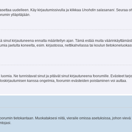
asettaa uudelleen. Käy kirjautumissivulla ja klikkaa
Unohdin salasanani
. Seuraa oh
rumin ylläpitäjään.
tää sinut kirjautuneena ennalta määritellyn ajan. Tämä estää muita väärinkäyttämäs
rumia jaetulta koneelta, esim. kirjastossa, nettikahvilassa tai koulun tietokoneluokas
luomia. Ne tunnistavat sinut ja pitävät sinut kirjautuneena foorumille. Evästeet tarj
i uloskirjautumisen kanssa ongelmia, foorumin evästeiden poistaminen voi auttaa.
n foorumin tietokantaan. Muokataksesi niitä, vieraile omissa asetuksissa, johon vievä
ntojasi.