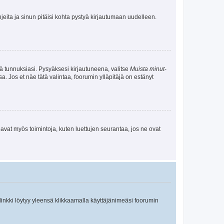
jeita ja sinun pitäisi kohta pystyä kirjautumaan uudelleen.
tä tunnuksiasi. Pysyäksesi kirjautuneena, valitse
Muista minut
-
sa. Jos et näe tätä valintaa, foorumin ylläpitäjä on estänyt
oavat myös toimintoja, kuten luettujen seurantaa, jos ne ovat
 linkki löytyy yleensä klikkaamalla käyttäjänimeäsi foorumin