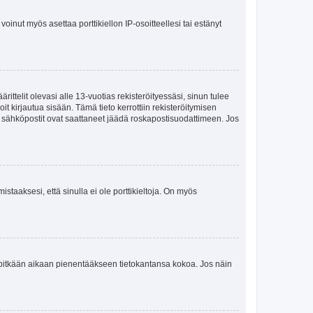
oinut myös asettaa porttikiellon IP-osoitteellesi tai estänyt
ttelit olevasi alle 13-vuotias rekisteröityessäsi, sinun tulee
it kirjautua sisään. Tämä tieto kerrottiin rekisteröitymisen
ai sähköpostit ovat saattaneet jäädä roskapostisuodattimeen. Jos
staaksesi, että sinulla ei ole porttikieltoja. On myös
neet pitkään aikaan pienentääkseen tietokantansa kokoa. Jos näin