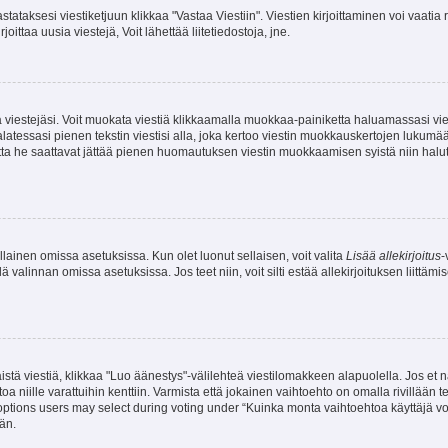
stataksesi viestiketjuun klikkaa "Vastaa Viestiin". Viestien kirjoittaminen voi vaatia
joittaa uusia viestejä, Voit lähettää liitetiedostoja, jne.
ia viestejäsi. Voit muokata viestiä klikkaamalla muokkaa-painiketta haluamassasi vies
n palatessasi pienen tekstin viestisi alla, joka kertoo viestin muokkauskertojen luk
 mutta he saattavat jättää pienen huomautuksen viestin muokkaamisen syistä niin halu
ellainen omissa asetuksissa. Kun olet luonut sellaisen, voit valita
Lisää allekirjoitus
-
lä valinnan omissa asetuksissa. Jos teet niin, voit silti estää allekirjoituksen liittäm
stä viestiä, klikkaa "Luo äänestys"-välilehteä viestilomakkeen alapuolella. Jos et näe
a niille varattuihin kenttiin. Varmista että jokainen vaihtoehto on omalla rivillään
 options users may select during voting under “Kuinka monta vaihtoehtoa käyttäjä voi
än.