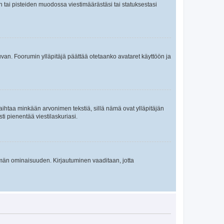
en tai pisteiden muodossa viestimäärästäsi tai statuksestasi
 kuvan. Foorumin ylläpitäjä päättää otetaanko avataret käyttöön ja
i vaihtaa minkään arvonimen tekstiä, sillä nämä ovat ylläpitäjän
sti pienentää viestilaskuriasi.
 tämän ominaisuuden. Kirjautuminen vaaditaan, jotta