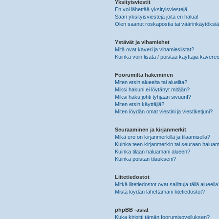
Yksityisviestit
En voi lähettää yksityisviestejä!
Saan yksityisviestejä joita en halua!
Olen saanut roskapostia tai väärinkäytöksiä s
Ystävät ja vihamiehet
Mitä ovat kaveri ja vihamieslistat?
Kuinka voin lisätä / poistaa käyttäjiä kaverei
Foorumilta hakeminen
Miten etsin alueelta tai alueilta?
Miksi hakuni ei löytänyt mitään?
Miksi haku johti tyhjään sivuun!?
Miten etsin käyttäjiä?
Miten löydän omat viestini ja viestiketjuni?
Seuraaminen ja kirjanmerkit
Mikä ero on kirjanmerkillä ja tilaamisella?
Kuinka teen kirjanmerkin tai seuraan haluam
Kuinka tilaan haluamani alueen?
Kuinka poistan tilaukseni?
Liitetiedostot
Mitkä liitetiedostot ovat sallittuja tällä alueell
Mistä löydän lähettämäni liitetiedostot?
phpBB -asiat
Kuka kirjoitti tämän foorumisovelluksen?