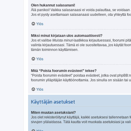
Olen hukannut salasanani!
Älä panikoi! Vaikka salasanaasi ei voida palauttaa, se voidaan 
Jos et pysty asettamaan salasanaasi uudelleen, ota yhteyttä foo
Ylös
Miksi minut kirjataan ulos automaattisesti?
Jos et valitse
Muista minut
-laatikkoa kirjautuessasi, foorumi pi
valinta kirjautuessasi. Tämä ei ole suositeltavaa, jos käytät foo
tämän toiminnon käyttämisen.
Ylös
Mitä “Poista foorumin evästeet” tekee?
“Poista foorumin evästeet” poistaa evästeet, jotka ovat phpBB:n 
foorumin ylläpitäjän käyttöönottamia. Jos sinulla on sisään ta
Ylös
Käyttäjän asetukset
Miten muutan asetuksiani?
Jos olet rekisteröitynyt käyttäjä, kaikki asetuksesi tallennetaa
sivujen ylälaidassa. Tätä kautta voit muokata asetuksiasi ja vali