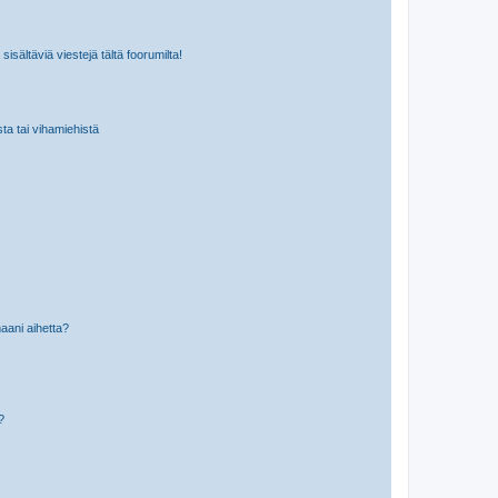
isältäviä viestejä tältä foorumilta!
sta tai vihamiehistä
aani aihetta?
a?