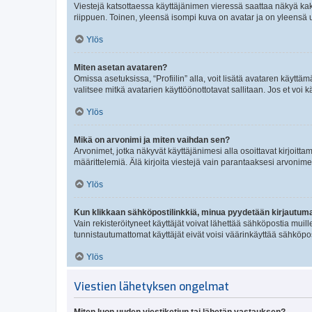
Viestejä katsottaessa käyttäjänimen vieressä saattaa näkyä kaksi
riippuen. Toinen, yleensä isompi kuva on avatar ja on yleensä un
Ylös
Miten asetan avataren?
Omissa asetuksissa, “Profiilin” alla, voit lisätä avataren käyttä
valitsee mitkä avatarien käyttöönottotavat sallitaan. Jos et voi k
Ylös
Mikä on arvonimi ja miten vaihdan sen?
Arvonimet, jotka näkyvät käyttäjänimesi alla osoittavat kirjoittam
määrittelemiä. Älä kirjoita viestejä vain parantaaksesi arvonimeäs
Ylös
Kun klikkaan sähköpostilinkkiä, minua pyydetään kirjautum
Vain rekisteröityneet käyttäjät voivat lähettää sähköpostia muil
tunnistautumattomat käyttäjät eivät voisi väärinkäyttää sähköpo
Ylös
Viestien lähetyksen ongelmat
Miten luon uuden viestiketjun tai lähetän vastauksen?