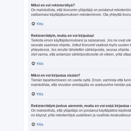
Miksi en voi rekisteröityä?
On mahdollista, että foorumin ylläpitäjä on poistanut rekisteröin
valitsemasi käyttäjätunnuksen rekisteröinnin. Ota yhteyttä foor
Ylös
Rekisteröidyin, mutta en voi kirjautua!
Tarkista ensin käyttäjätunnuksesi ja salasanasi. Jos ne ovat oik
seurata saamiasi ohjeita. Jotkut foorumit vaativat myös uusien tu
yhteydessä. Jos sinulle lähetettiin sähköpostia, seuraa ohjeita
olet varma, että antamasi sähköpostiosoite oli oikein, yritä ottaa
Ylös
Miksi en voi kirjautua sisään?
Tämän tapahtumiseen on useita syitä. Ensin, varmista että tunnuk
mahdollista, että sivuston omistajalla on asetusvirhe heidän pää
Ylös
Rekisteröidyin joskus aiemmin, mutta en voi enää kirjautua 
On mahdollista, että ylläpitäjä on poistanut käyttäjätilisi käytö
on käynyt, yritä rekisteröityä uudelleen ja osallistu keskusteluu
Ylös