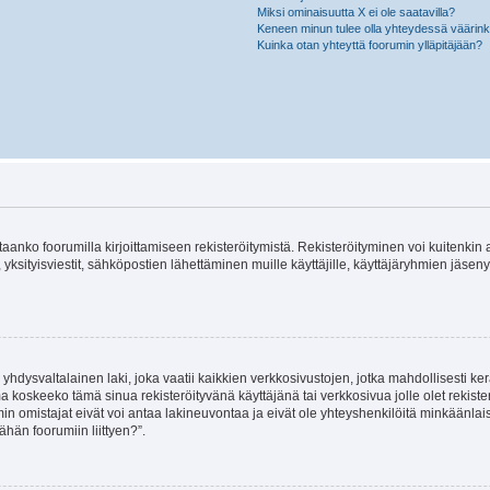
Miksi ominaisuutta X ei ole saatavilla?
Keneen minun tulee olla yhteydessä väärinkäy
Kuinka otan yhteyttä foorumin ylläpitäjään?
vitaanko foorumilla kirjoittamiseen rekisteröitymistä. Rekisteröityminen voi kuitenkin
 yksityisviestit, sähköpostien lähettäminen muille käyttäjille, käyttäjäryhmien jäs
hdysvaltalainen laki, joka vaatii kaikkien verkkosivustojen, jotka mahdollisesti kerää
a koskeeko tämä sinua rekisteröityvänä käyttäjänä tai verkkosivua jolle olet rekis
 omistajat eivät voi antaa lakineuvontaa ja eivät ole yhteyshenkilöitä minkäänla
ähän foorumiin liittyen?”.