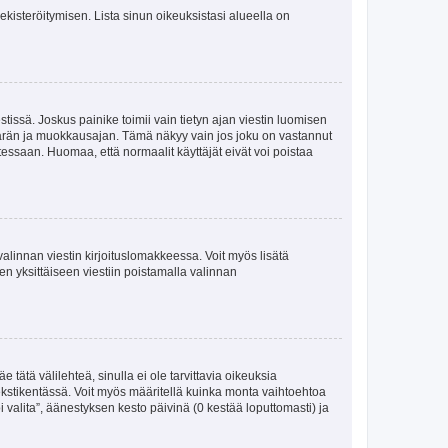
 rekisteröitymisen. Lista sinun oikeuksistasi alueella on
tissä. Joskus painike toimii vain tietyn ajan viestin luomisen
umäärän ja muokkausajan. Tämä näkyy vain jos joku on vastannut
tessaan. Huomaa, että normaalit käyttäjät eivät voi poistaa
valinnan viestin kirjoituslomakkeessa. Voit myös lisätä
isen yksittäiseen viestiin poistamalla valinnan
 tätä välilehteä, sinulla ei ole tarvittavia oikeuksia
 tekstikentässä. Voit myös määritellä kuinka monta vaihtoehtoa
 valita”, äänestyksen kesto päivinä (0 kestää loputtomasti) ja