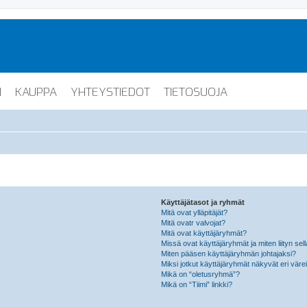
I
KAUPPA
YHTEYSTIEDOT
TIETOSUOJA
Käyttäjätasot ja ryhmät
Mitä ovat ylläpitäjät?
Mitä ovatr valvojat?
Mitä ovat käyttäjäryhmät?
Missä ovat käyttäjäryhmät ja miten liityn sel
Miten pääsen käyttäjäryhmän johtajaksi?
Miksi jotkut käyttäjäryhmät näkyvät eri värei
Mikä on “oletusryhmä”?
Mikä on “Tiimi” linkki?