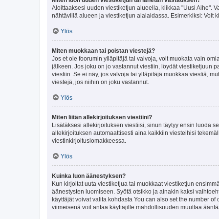
Aloittaaksesi uuden viestiketjun alueella, klikkaa "Uusi Aihe". Va
nähtävillä alueen ja viestiketjun alalaidassa. Esimerkiksi: Voit kir
Ylös
Miten muokkaan tai poistan viestejä?
Jos et ole foorumin ylläpitäjä tai valvoja, voit muokata vain om
jälkeen. Jos joku on jo vastannut viestiin, löydät viestiketjuu
viestiin. Se ei näy, jos valvoja tai ylläpitäjä muokkaa viestiä,
viestejä, jos niihin on joku vastannut.
Ylös
Miten liitän allekirjoituksen viestiini?
Lisätäksesi allekirjoituksen viestiisi, sinun täytyy ensin luoda s
allekirjoituksen automaattisesti aina kaikkiin viesteihisi tekemäl
viestinkirjoituslomakkeessa.
Ylös
Kuinka luon äänestyksen?
Kun kirjoitat uuta viestiketjua tai muokkaat viestiketjun ensimmäi
äänestysten luomiseen. Syötä otsikko ja ainakin kaksi vaihtoehto
käyttäjät voivat valita kohdasta You can also set the number of
viimeisenä voit antaa käyttäjille mahdollisuuden muuttaa ääntä