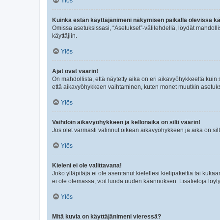
Ylös
Kuinka estän käyttäjänimeni näkymisen paikalla olevissa kä
Omissa asetuksissasi, “Asetukset”-välilehdellä, löydät mahdoll
käyttäjiin.
Ylös
Ajat ovat väärin!
On mahdollista, että näytetty aika on eri aikavyöhykkeeltä kuin
että aikavyöhykkeen vaihtaminen, kuten monet muutkin asetukset o
Ylös
Vaihdoin aikavyöhykkeen ja kellonaika on silti väärin!
Jos olet varmasti valinnut oikean aikavyöhykkeen ja aika on silt
Ylös
Kieleni ei ole valittavana!
Joko ylläpitäjä ei ole asentanut kielellesi kielipakettia tai kuka
ei ole olemassa, voit luoda uuden käännöksen. Lisätietoja löyt
Ylös
Mitä kuvia on käyttäjänimeni vieressä?