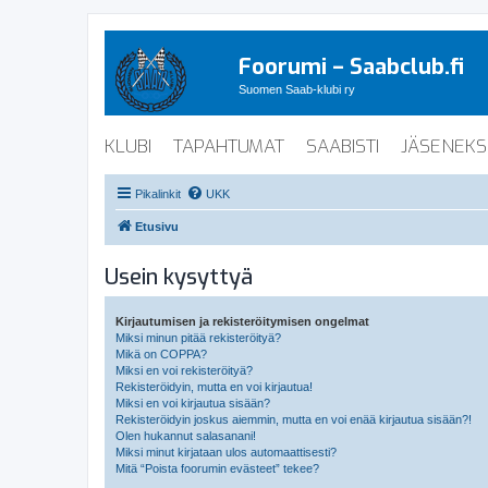
Foorumi – Saabclub.fi
Suomen Saab-klubi ry
KLUBI
TAPAHTUMAT
SAABISTI
JÄSENEKS
Pikalinkit
UKK
Etusivu
Usein kysyttyä
Kirjautumisen ja rekisteröitymisen ongelmat
Miksi minun pitää rekisteröityä?
Mikä on COPPA?
Miksi en voi rekisteröityä?
Rekisteröidyin, mutta en voi kirjautua!
Miksi en voi kirjautua sisään?
Rekisteröidyin joskus aiemmin, mutta en voi enää kirjautua sisään?!
Olen hukannut salasanani!
Miksi minut kirjataan ulos automaattisesti?
Mitä “Poista foorumin evästeet” tekee?