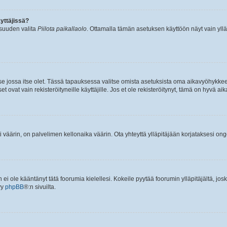
yttäjissä?
isuuden valita
Piilota paikallaolo
. Ottamalla tämän asetuksen käyttöön näyt vain ylläpit
 se jossa itse olet. Tässä tapauksessa valitse omista asetuksista oma aikavyöhykke
vat vain rekisteröityneille käyttäjille. Jos et ole rekisteröitynyt, tämä on hyvä aik
i väärin, on palvelimen kellonaika väärin. Ota yhteyttä ylläpitäjään korjataksesi on
an ei ole kääntänyt tätä foorumia kielellesi. Kokeile pyytää foorumin ylläpitäjältä, jos
yy
phpBB
®:n sivuilta.