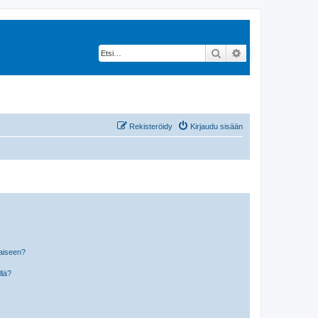
Etsi
Tarkennettu hak
Rekisteröidy
Kirjaudu sisään
laiseen?
llä?