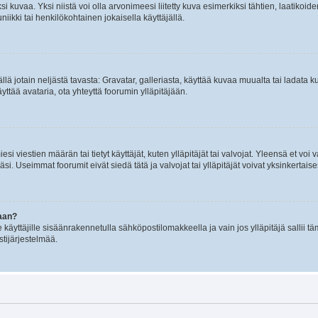
 kuvaa. Yksi niistä voi olla arvonimeesi liitetty kuva esimerkiksi tähtien, laatikoid
iikki tai henkilökohtainen jokaisella käyttäjällä.
mällä jotain neljästä tavasta: Gravatar, galleriasta, käyttää kuvaa muualta tai ladata
äyttää avataria, ota yhteyttä foorumin ylläpitäjään.
iesi viestien määrän tai tietyt käyttäjät, kuten ylläpitäjät tai valvojat. Yleensä et vo
i. Useimmat foorumit eivät siedä tätä ja valvojat tai ylläpitäjät voivat yksinkertaise
aan?
le käyttäjille sisäänrakennetulla sähköpostilomakkeella ja vain jos ylläpitäjä sallii
stijärjestelmää.