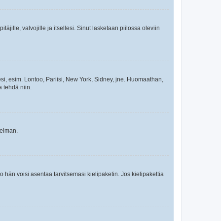
äjille, valvojille ja itsellesi. Sinut lasketaan piilossa oleviin
esi, esim. Lontoo, Pariisi, New York, Sidney, jne. Huomaathan,
a tehdä niin.
gelman.
ko hän voisi asentaa tarvitsemasi kielipaketin. Jos kielipakettia