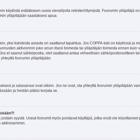
nin käytöstä estääkseen uusia vierailijoita rekisteröitymästä. Foorumin ylläpitäjä on v
umin ylläpitäjään saadaksesi apua.
ein, yksi kahdesta asiasta on saattanut tapahtua. Jos COPPA-tuki on käytössä ja määri
nnusten aktivoinnin joko sinun itsesi toimesta tai ylläpitäjän toimesta ennen kuin vo
. Jos et saanut sähköpostia, olet saattanut antaa virheellisen sähköpostiosoitteen t
 yhteyttä foorumin ylläpitäjään.
sesi ja salasanasi ovat oikein. Jos ne ovat, ota yhteyttä foorumin ylläpitäjään varmi
ssään ja heidän pitäisi korjata se.
sisään?!
stä jostain syystä. Useat foorumit myös poistavat käyttäjiä, jotka eivät ole kirjoitta
n aktiivisemmin.