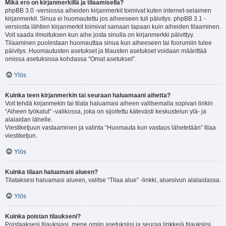
Mikä ero on kirjanmerkillä ja tilaamisella?
phpBB 3.0 -versiossa aiheiden kirjanmerkit toimivat kuten internet-selaimen
kirjanmerkit. Sinua ei huomautettu jos aiheeseen tuli päivitys. phpBB 3.1 -
versiosta lähtien kirjanmerkit toimivat samaan tapaan kuin aiheiden tilaaminen.
Voit saada ilmoituksen kun aihe josta sinulla on kirjanmerkki päivittyy.
Tilaaminen puolestaan huomauttaa sinua kun aiheeseen tai foorumiin tulee
päivitys. Huomautusten asetukset ja tilausten asetukset voidaan määrittää
omissa asetuksissa kohdassa “Omat asetukset”.
Ylös
Kuinka teen kirjanmerkin tai seuraan haluamaani aihetta?
Voit tehdä kirjanmekin tai tilata haluamasi aiheen valitsemalla sopivan linkin
“Aiheen työkalut” -valikossa, joka on sijoitettu kätevästi keskustelun ylä- ja
alalaidan lähelle.
Viestiketjuun vastaaminen ja valinta “Huomauta kun vastaus lähetetään” tilaa
viestiketjun.
Ylös
Kuinka tilaan haluamani alueen?
Tilataksesi haluamasi alueen, valitse “Tilaa alue” -linkki, aluesivun alalaidassa.
Ylös
Kuinka poistan tilaukseni?
Poistaaksesi tilauksiasi, mene omiin asetuksiisi ja seuraa linkkejä tilauksiisi.