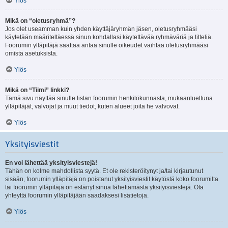
Ylös
Mikä on “oletusryhmä”?
Jos olet useamman kuin yhden käyttäjäryhmän jäsen, oletusryhmääsi
käytetään määriteltäessä sinun kohdallasi käytettävää ryhmäväriä ja titteliä.
Foorumin ylläpitäjä saattaa antaa sinulle oikeudet vaihtaa oletusryhmääsi
omista asetuksista.
Ylös
Mikä on “Tiimi” linkki?
Tämä sivu näyttää sinulle listan foorumin henkilökunnasta, mukaanluettuna
ylläpitäjät, valvojat ja muut tiedot, kuten alueet joita he valvovat.
Ylös
Yksityisviestit
En voi lähettää yksityisviestejä!
Tähän on kolme mahdollista syytä. Et ole rekisteröitynyt ja/tai kirjautunut
sisään, foorumin ylläpitäjä on poistanut yksityisviestit käytöstä koko foorumilta
tai foorumin ylläpitäjä on estänyt sinua lähettämästä yksityisviestejä. Ota
yhteyttä foorumin ylläpitäjään saadaksesi lisätietoja.
Ylös