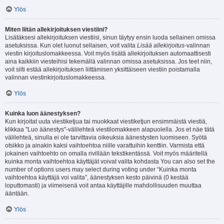
Ylös
Miten liitän allekirjoituksen viestiini?
Lisätäksesi allekirjoituksen viestiisi, sinun täytyy ensin luoda sellainen omissa
asetuksissa. Kun olet luonut sellaisen, voit valita
Lisää allekirjoitus
-valinnan
viestin kirjoituslomakkeessa. Voit myös lisätä allekirjoituksen automaattisesti
aina kaikkiin viesteihisi tekemällä valinnan omissa asetuksissa. Jos teet niin,
voit silti estää allekirjoituksen liittämisen yksittäiseen viestiin poistamalla
valinnan viestinkirjoituslomakkeessa.
Ylös
Kuinka luon äänestyksen?
Kun kirjoitat uuta viestiketjua tai muokkaat viestiketjun ensimmäistä viestiä,
klikkaa "Luo äänestys"-välilehteä viestilomakkeen alapuolella. Jos et näe tätä
välilehteä, sinulla ei ole tarvittavia oikeuksia äänestysten luomiseen. Syötä
otsikko ja ainakin kaksi vaihtoehtoa niille varattuihin kenttiin. Varmista että
jokainen vaihtoehto on omalla rivillään tekstikentässä. Voit myös määritellä
kuinka monta vaihtoehtoa käyttäjät voivat valita kohdasta You can also set the
number of options users may select during voting under “Kuinka monta
vaihtoehtoa käyttäjä voi valita”, äänestyksen kesto päivinä (0 kestää
loputtomasti) ja viimeisenä voit antaa käyttäjille mahdollisuuden muuttaa
ääntään.
Ylös