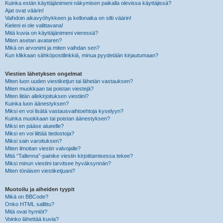
Kuinka estän käyttäjänimeni näkymisen paikalla olevissa käyttäjissä?
Ajat ovat väärin!
Vaihdoin aikavyöhykkeen ja kellonaika on silti väärin!
Kieleni ei ole valittavana!
Mitä kuvia on käyttäjänimeni vieressä?
Miten asetan avataren?
Mikä on arvonimi ja miten vaihdan sen?
Kun klikkaan sähköpostilinkkiä, minua pyydetään kirjautumaan?
Viestien lähetyksen ongelmat
Miten luon uuden viestiketjun tai lähetän vastauksen?
Miten muokkaan tai poistan viestejä?
Miten liitän allekirjoituksen viestiini?
Kuinka luon äänestyksen?
Miksi en voi lisätä vastausvaihtoehtoja kyselyyn?
Kuinka muokkaan tai poistan äänestyksen?
Miksi en pääse alueelle?
Miksi en voi liittää tiedostoja?
Miksi sain varoituksen?
Miten ilmoitan viestin valvojalle?
Mitä “Tallenna”-painike viestin kirjoittamisessa tekee?
Miksi minun viestini tarvitsee hyväksynnän?
Miten tönäisen viestiketjuani?
Muotoilu ja aiheiden tyypit
Mikä on BBCode?
Onko HTML sallittu?
Mitä ovat hymiöt?
Voinko lähettää kuvia?