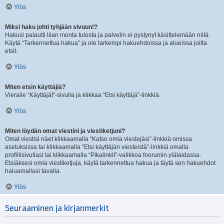
Ylös
Miksi haku johti tyhjään sivuun!?
Hakusi palautti liian monta tulosta ja palvelin ei pystynyt käsittelemään niitä.
Käytä “Tarkennettua hakua” ja ole tarkempi hakuehdoissa ja alueissa joilta
etsit.
Ylös
Miten etsin käyttäjiä?
Vieraile “Käyttäjät”-sivulla ja klikkaa “Etsi käyttäjä”-linkkiä.
Ylös
Miten löydän omat viestini ja viestiketjuni?
Omat viestisi näet klikkaamalla “Katso omia viestejäsi”-linkkiä omissa
asetuksissa tai klikkaamalla “Etsi käyttäjän viesteistä”-linkkiä omalla
profiilisivullasi tai klikkaamalla “Pikalinkit”-valikkoa foorumin ylälaidassa.
Etsiäksesi omia viestiketjuja, käytä tarkennettua hakua ja täytä sen hakuehdot
haluamallasi tavalla.
Ylös
Seuraaminen ja kirjanmerkit