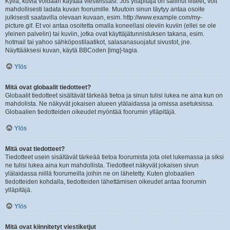
Kyllä, kuvia voidaan käyttää viesteissäsi. Jos ylläpitäjä on sallinut liitteet, voit
mahdollisesti ladata kuvan foorumille. Muutoin sinun täytyy antaa osoite
julkisesti saatavilla olevaan kuvaan, esim. http://www.example.com/my-
picture.gif. Et voi antaa osoitetta omalla koneellasi oleviin kuviin (ellei se ole
yleinen palvelin) tai kuviin, jotka ovat käyttäjätunnistuksen takana, esim.
hotmail tai yahoo sähköpostilaatikot, salasanasuojatut sivustot, jne.
Näyttääksesi kuvan, käytä BBCoden [img]-tagia.
Ylös
Mitä ovat globaalit tiedotteet?
Globaalit tiedotteet sisältävät tärkeää tietoa ja sinun tulisi lukea ne aina kun on
mahdolista. Ne näkyvät jokaisen alueen ylälaidassa ja omissa asetuksissa.
Globaalien tiedotteiden oikeudet myöntää foorumin ylläpitäjä.
Ylös
Mitä ovat tiedotteet?
Tiedotteet usein sisältävät tärkeää tietoa foorumista jota olet lukemassa ja siksi
ne tulisi lukea aina kun mahdollista. Tiedotteet näkyvät jokaisen sivun
ylälaidassa niillä foorumeilla joihin ne on lähetetty. Kuten globaalien
tiedotteiden kohdalla, tiedotteiden lähettämisen oikeudet antaa foorumin
ylläpitäjä.
Ylös
Mitä ovat kiinnitetyt viestiketjut