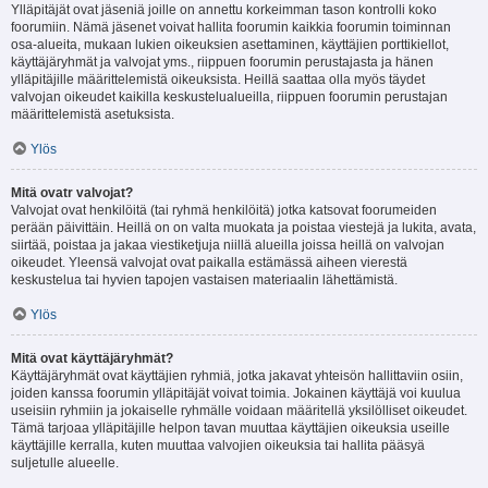
Ylläpitäjät ovat jäseniä joille on annettu korkeimman tason kontrolli koko
foorumiin. Nämä jäsenet voivat hallita foorumin kaikkia foorumin toiminnan
osa-alueita, mukaan lukien oikeuksien asettaminen, käyttäjien porttikiellot,
käyttäjäryhmät ja valvojat yms., riippuen foorumin perustajasta ja hänen
ylläpitäjille määrittelemistä oikeuksista. Heillä saattaa olla myös täydet
valvojan oikeudet kaikilla keskustelualueilla, riippuen foorumin perustajan
määrittelemistä asetuksista.
Ylös
Mitä ovatr valvojat?
Valvojat ovat henkilöitä (tai ryhmä henkilöitä) jotka katsovat foorumeiden
perään päivittäin. Heillä on on valta muokata ja poistaa viestejä ja lukita, avata,
siirtää, poistaa ja jakaa viestiketjuja niillä alueilla joissa heillä on valvojan
oikeudet. Yleensä valvojat ovat paikalla estämässä aiheen vierestä
keskustelua tai hyvien tapojen vastaisen materiaalin lähettämistä.
Ylös
Mitä ovat käyttäjäryhmät?
Käyttäjäryhmät ovat käyttäjien ryhmiä, jotka jakavat yhteisön hallittaviin osiin,
joiden kanssa foorumin ylläpitäjät voivat toimia. Jokainen käyttäjä voi kuulua
useisiin ryhmiin ja jokaiselle ryhmälle voidaan määritellä yksilölliset oikeudet.
Tämä tarjoaa ylläpitäjille helpon tavan muuttaa käyttäjien oikeuksia useille
käyttäjille kerralla, kuten muuttaa valvojien oikeuksia tai hallita pääsyä
suljetulle alueelle.