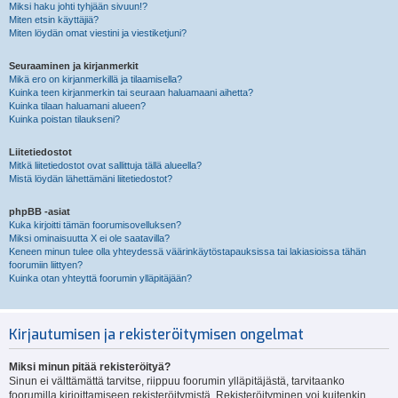
Miksi haku johti tyhjään sivuun!?
Miten etsin käyttäjiä?
Miten löydän omat viestini ja viestiketjuni?
Seuraaminen ja kirjanmerkit
Mikä ero on kirjanmerkillä ja tilaamisella?
Kuinka teen kirjanmerkin tai seuraan haluamaani aihetta?
Kuinka tilaan haluamani alueen?
Kuinka poistan tilaukseni?
Liitetiedostot
Mitkä liitetiedostot ovat sallittuja tällä alueella?
Mistä löydän lähettämäni liitetiedostot?
phpBB -asiat
Kuka kirjoitti tämän foorumisovelluksen?
Miksi ominaisuutta X ei ole saatavilla?
Keneen minun tulee olla yhteydessä väärinkäytöstapauksissa tai lakiasioissa tähän
foorumiin liittyen?
Kuinka otan yhteyttä foorumin ylläpitäjään?
Kirjautumisen ja rekisteröitymisen ongelmat
Miksi minun pitää rekisteröityä?
Sinun ei välttämättä tarvitse, riippuu foorumin ylläpitäjästä, tarvitaanko
foorumilla kirjoittamiseen rekisteröitymistä. Rekisteröityminen voi kuitenkin