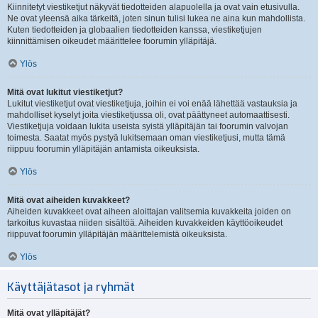
Kiinnitetyt viestiketjut näkyvät tiedotteiden alapuolella ja ovat vain etusivulla.
Ne ovat yleensä aika tärkeitä, joten sinun tulisi lukea ne aina kun mahdollista.
Kuten tiedotteiden ja globaalien tiedotteiden kanssa, viestiketjujen
kiinnittämisen oikeudet määrittelee foorumin ylläpitäjä.
Ylös
Mitä ovat lukitut viestiketjut?
Lukitut viestiketjut ovat viestiketjuja, joihin ei voi enää lähettää vastauksia ja
mahdolliset kyselyt joita viestiketjussa oli, ovat päättyneet automaattisesti.
Viestiketjuja voidaan lukita useista syistä ylläpitäjän tai foorumin valvojan
toimesta. Saatat myös pystyä lukitsemaan oman viestiketjusi, mutta tämä
riippuu foorumin ylläpitäjän antamista oikeuksista.
Ylös
Mitä ovat aiheiden kuvakkeet?
Aiheiden kuvakkeet ovat aiheen aloittajan valitsemia kuvakkeita joiden on
tarkoitus kuvastaa niiden sisältöä. Aiheiden kuvakkeiden käyttöoikeudet
riippuvat foorumin ylläpitäjän määrittelemistä oikeuksista.
Ylös
Käyttäjätasot ja ryhmät
Mitä ovat ylläpitäjät?