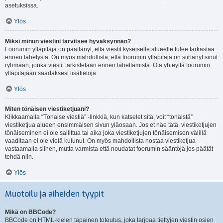
asetuksissa.
Ylös
Miksi minun viestini tarvitsee hyväksynnän?
Foorumin ylläpitäjä on päättänyt, että viestit kyseiselle alueelle tulee tarkastaa
ennen lähetystä. On myös mahdollista, että foorumin ylläpitäjä on siirtänyt sinut
ryhmään, jonka viestit tarkistetaan ennen lähettämistä. Ota yhteyttä foorumin
ylläpitäjään saadaksesi lisätietoja.
Ylös
Miten tönäisen viestiketjuani?
Klikkaamalla “Tönaise viestiä” -linkkiä, kun katselet sitä, voit “tönäistä”
viestiketjua alueen ensimmäisen sivun yläosaan. Jos et näe tätä, viestiketjujen
tönäiseminen ei ole sallittua tai aika joka viestiketjujen tönäisemisen välillä
vaaditaan ei ole vielä kulunut. On myös mahdollista nostaa viestiketjua
vastaamalla siihen, mutta varmista että noudatat foorumin sääntöjä jos päätät
tehdä niin.
Ylös
Muotoilu ja aiheiden tyypit
Mikä on BBCode?
BBCode on HTML-kielen tapainen toteutus, joka tarjoaa tiettyjen viestin osien