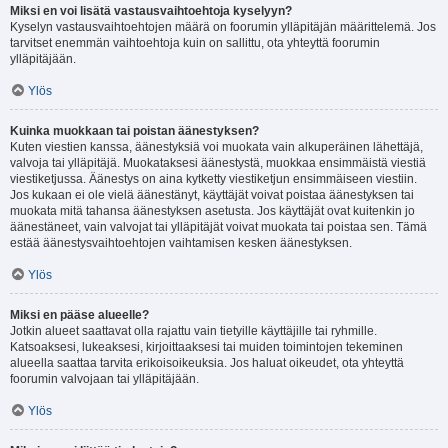
Miksi en voi lisätä vastausvaihtoehtoja kyselyyn?
Kyselyn vastausvaihtoehtojen määrä on foorumin ylläpitäjän määrittelemä. Jos
tarvitset enemmän vaihtoehtoja kuin on sallittu, ota yhteyttä foorumin
ylläpitäjään.
Ylös
Kuinka muokkaan tai poistan äänestyksen?
Kuten viestien kanssa, äänestyksiä voi muokata vain alkuperäinen lähettäjä,
valvoja tai ylläpitäjä. Muokataksesi äänestystä, muokkaa ensimmäistä viestiä
viestiketjussa. Äänestys on aina kytketty viestiketjun ensimmäiseen viestiin.
Jos kukaan ei ole vielä äänestänyt, käyttäjät voivat poistaa äänestyksen tai
muokata mitä tahansa äänestyksen asetusta. Jos käyttäjät ovat kuitenkin jo
äänestäneet, vain valvojat tai ylläpitäjät voivat muokata tai poistaa sen. Tämä
estää äänestysvaihtoehtojen vaihtamisen kesken äänestyksen.
Ylös
Miksi en pääse alueelle?
Jotkin alueet saattavat olla rajattu vain tietyille käyttäjille tai ryhmille.
Katsoaksesi, lukeaksesi, kirjoittaaksesi tai muiden toimintojen tekeminen
alueella saattaa tarvita erikoisoikeuksia. Jos haluat oikeudet, ota yhteyttä
foorumin valvojaan tai ylläpitäjään.
Ylös