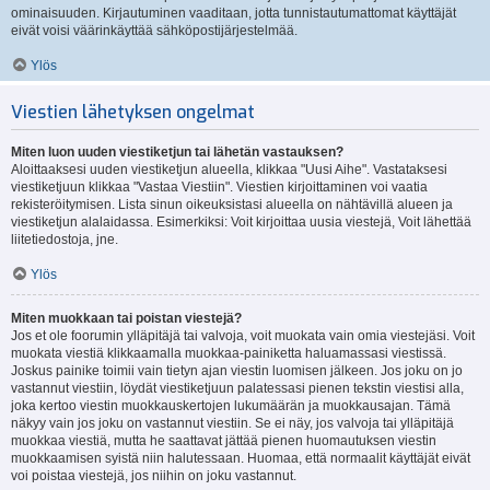
ominaisuuden. Kirjautuminen vaaditaan, jotta tunnistautumattomat käyttäjät
eivät voisi väärinkäyttää sähköpostijärjestelmää.
Ylös
Viestien lähetyksen ongelmat
Miten luon uuden viestiketjun tai lähetän vastauksen?
Aloittaaksesi uuden viestiketjun alueella, klikkaa "Uusi Aihe". Vastataksesi
viestiketjuun klikkaa "Vastaa Viestiin". Viestien kirjoittaminen voi vaatia
rekisteröitymisen. Lista sinun oikeuksistasi alueella on nähtävillä alueen ja
viestiketjun alalaidassa. Esimerkiksi: Voit kirjoittaa uusia viestejä, Voit lähettää
liitetiedostoja, jne.
Ylös
Miten muokkaan tai poistan viestejä?
Jos et ole foorumin ylläpitäjä tai valvoja, voit muokata vain omia viestejäsi. Voit
muokata viestiä klikkaamalla muokkaa-painiketta haluamassasi viestissä.
Joskus painike toimii vain tietyn ajan viestin luomisen jälkeen. Jos joku on jo
vastannut viestiin, löydät viestiketjuun palatessasi pienen tekstin viestisi alla,
joka kertoo viestin muokkauskertojen lukumäärän ja muokkausajan. Tämä
näkyy vain jos joku on vastannut viestiin. Se ei näy, jos valvoja tai ylläpitäjä
muokkaa viestiä, mutta he saattavat jättää pienen huomautuksen viestin
muokkaamisen syistä niin halutessaan. Huomaa, että normaalit käyttäjät eivät
voi poistaa viestejä, jos niihin on joku vastannut.