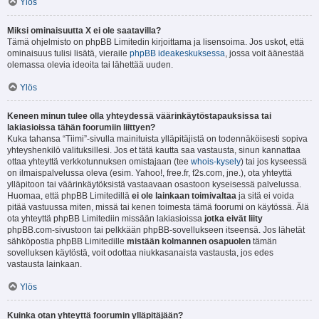
Ylös
Miksi ominaisuutta X ei ole saatavilla?
Tämä ohjelmisto on phpBB Limitedin kirjoittama ja lisensoima. Jos uskot, että
ominaisuus tulisi lisätä, vieraile
phpBB ideakeskuksessa
, jossa voit äänestää
olemassa olevia ideoita tai lähettää uuden.
Ylös
Keneen minun tulee olla yhteydessä väärinkäytöstapauksissa tai
lakiasioissa tähän foorumiin liittyen?
Kuka tahansa “Tiimi”-sivulla mainituista ylläpitäjistä on todennäköisesti sopiva
yhteyshenkilö valituksillesi. Jos et tätä kautta saa vastausta, sinun kannattaa
ottaa yhteyttä verkkotunnuksen omistajaan (tee
whois-kysely
) tai jos kyseessä
on ilmaispalvelussa oleva (esim. Yahoo!, free.fr, f2s.com, jne.), ota yhteyttä
ylläpitoon tai väärinkäytöksistä vastaavaan osastoon kyseisessä palvelussa.
Huomaa, että phpBB Limitedillä
ei ole lainkaan toimivaltaa
ja sitä ei voida
pitää vastuussa miten, missä tai kenen toimesta tämä foorumi on käytössä. Älä
ota yhteyttä phpBB Limitediin missään lakiasioissa
jotka eivät liity
phpBB.com-sivustoon tai pelkkään phpBB-sovellukseen itseensä. Jos lähetät
sähköpostia phpBB Limitedille
mistään kolmannen osapuolen
tämän
sovelluksen käytöstä, voit odottaa niukkasanaista vastausta, jos edes
vastausta lainkaan.
Ylös
Kuinka otan yhteyttä foorumin ylläpitäjään?