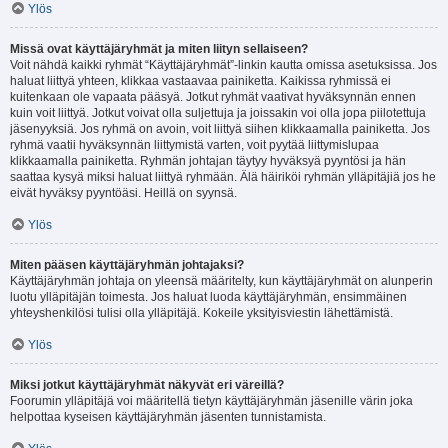
Ylös
Missä ovat käyttäjäryhmät ja miten liityn sellaiseen?
Voit nähdä kaikki ryhmät “Käyttäjäryhmät”-linkin kautta omissa asetuksissa. Jos
haluat liittyä yhteen, klikkaa vastaavaa painiketta. Kaikissa ryhmissä ei
kuitenkaan ole vapaata pääsyä. Jotkut ryhmät vaativat hyväksynnän ennen
kuin voit liittyä. Jotkut voivat olla suljettuja ja joissakin voi olla jopa piilotettuja
jäsenyyksiä. Jos ryhmä on avoin, voit liittyä siihen klikkaamalla painiketta. Jos
ryhmä vaatii hyväksynnän liittymistä varten, voit pyytää liittymislupaa
klikkaamalla painiketta. Ryhmän johtajan täytyy hyväksyä pyyntösi ja hän
saattaa kysyä miksi haluat liittyä ryhmään. Älä häiriköi ryhmän ylläpitäjiä jos he
eivät hyväksy pyyntöäsi. Heillä on syynsä.
Ylös
Miten pääsen käyttäjäryhmän johtajaksi?
Käyttäjäryhmän johtaja on yleensä määritelty, kun käyttäjäryhmät on alunperin
luotu ylläpitäjän toimesta. Jos haluat luoda käyttäjäryhmän, ensimmäinen
yhteyshenkilösi tulisi olla ylläpitäjä. Kokeile yksityisviestin lähettämistä.
Ylös
Miksi jotkut käyttäjäryhmät näkyvät eri väreillä?
Foorumin ylläpitäjä voi määritellä tietyn käyttäjäryhmän jäsenille värin joka
helpottaa kyseisen käyttäjäryhmän jäsenten tunnistamista.