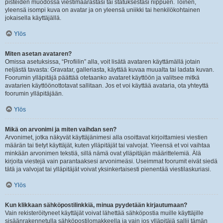
pisteiden muodossa viestimäärästäsi tai statuksestasi riippuen. Toinen,
yleensä isompi kuva on avatar ja on yleensä uniikki tai henkilökohtainen
jokaisella käyttäjällä.
Ylös
Miten asetan avataren?
Omissa asetuksissa, “Profiilin” alla, voit lisätä avataren käyttämällä jotain
neljästä tavasta: Gravatar, galleriasta, käyttää kuvaa muualta tai ladata kuvan.
Foorumin ylläpitäjä päättää otetaanko avataret käyttöön ja valitsee mitkä
avatarien käyttöönottotavat sallitaan. Jos et voi käyttää avataria, ota yhteyttä
foorumin ylläpitäjään.
Ylös
Mikä on arvonimi ja miten vaihdan sen?
Arvonimet, jotka näkyvät käyttäjänimesi alla osoittavat kirjoittamiesi viestien
määrän tai tietyt käyttäjät, kuten ylläpitäjät tai valvojat. Yleensä et voi vaihtaa
minkään arvonimen tekstiä, sillä nämä ovat ylläpitäjän määrittelemiä. Älä
kirjoita viestejä vain parantaaksesi arvonimeäsi. Useimmat foorumit eivät siedä
tätä ja valvojat tai ylläpitäjät voivat yksinkertaisesti pienentää viestilaskuriasi.
Ylös
Kun klikkaan sähköpostilinkkiä, minua pyydetään kirjautumaan?
Vain rekisteröityneet käyttäjät voivat lähettää sähköpostia muille käyttäjille
sisäänrakennetulla sähköpostilomakkeella ja vain jos ylläpitäjä sallii tämän