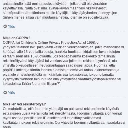
antaa sinulle lisää ominaisuuksia käyttöön, jotka eivät ole vieraiden
käytettävissä. Näitä ovat mm. avatar-kuvan määrittely, yksityisviestit,
sähköpostien lähettäminen muille käyttäjille, käyttäjäryhmien jäsenyys jne.
Siihen menee aikaa vain muutamia hetkiä, joten se on suositeltavaa.
Ylös
Mikä on COPPA?
COPPA, tai Children’s Online Privacy Protection Act of 1998, on
yhdysvaltalainen laki, joka vaatii kaikkien verkkosivustojen, jotka mahdollisesti
keräävät alle 13-vuotiailta tietoja, hankkia huoltajan kirjallisen luvan tietojen
keräämiseen alle 13-vuotiaalta. Jos olet epävarma koskeeko tämä sinua
rekisteröityvänä käyttäjänä tai verkkosivua jolle olet rekisteröitymässä, ota
yhteyttä oikeudelliseen neuvonantajaan saadaksesi apua. Huomaa, että
phpBB Limited ja tämän foorumin omistajat eivät voi antaa lakineuvontaa ja
eivät ole yhteyshenkilöitä minkäänlaisissa lakiasioissa, lukuunottamatta
kysymystä “Keneen minun tulee olla yhteydessä väärinkäytöstapauksissa tai
lakiasioissa tähän foorumiin liittyen?”.
Ylös
Miksi en voi rekisteröityä?
On mahdollista, että foorumin ylläpitäjä on poistanut rekisteröinnin käytöstä
estääkseen uusia vierailijoita rekisteröitymästä. Foorumin ylläpitäjä on voinut
myös asettaa porttikiellon IP-osoitteellesi tai estänyt valitsemasi
käyttäjätunnuksen rekisteröinnin. Ota yhteyttä foorumin ylläpitäjään saadaksesi
apua.