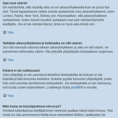
Ajat ovat väärin!
On mahdollista, että näytetty aika on eri aikavyöhykkeeltä kuin se jossa itse
olet. Tässä tapauksessa valitse omista asetuksista oma aikavyöhykkeesi, esim.
Lontoo, Pariisi, New York, Sidney, jne. Huomaathan, että aikavyöhykkeen
vaihtaminen, kuten monet muutkin asetukset ovat vain rekisteröityneille
käyttäjille. Jos et ole rekisteröitynyt, tämä on hyvä aika tehdä niin.
Ylös
Vaihdoin aikavyöhykkeen ja kellonaika on silti väärin!
Jos olet varmasti valinnut oikean aikavyöhykkeen ja aika on silti väärin, on
palvelimen kellonaika väärin. Ota yhteyttä ylläpitäjään korjataksesi ongelman.
Ylös
Kieleni ei ole valittavana!
Joko ylläpitäjä ei ole asentanut kielellesi kielipakettia tai kukaan ei ole
kääntänyt tätä foorumia kielellesi. Kokeile pyytää foorumin ylläpitäjältä, josko
hän voisi asentaa tarvitsemasi kielipaketin. Jos kielipakettia ei ole olemassa,
voit luoda uuden käännöksen. Lisätietoja löytyy
phpBB
®:n sivuilta.
Ylös
Mitä kuvia on käyttäjänimeni vieressä?
Viestejä katsottaessa käyttäjänimen vieressä saattaa näkyä kaksi kuvaa. Yksi
niistä voi olla arvonimeesi liitetty kuva esimerkiksi tähtien, laatikoiden tai