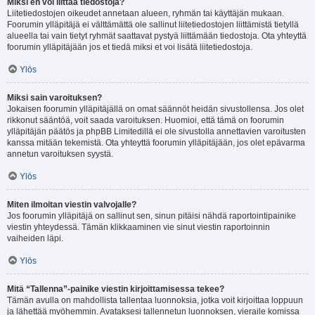
Miksi en voi liittää tiedostoja?
Liitetiedostojen oikeudet annetaan alueen, ryhmän tai käyttäjän mukaan.
Foorumin ylläpitäjä ei välttämättä ole sallinut liitetiedostojen liittämistä tietyllä
alueella tai vain tietyt ryhmät saattavat pystyä liittämään tiedostoja. Ota yhteyttä
foorumin ylläpitäjään jos et tiedä miksi et voi lisätä liitetiedostoja.
Ylös
Miksi sain varoituksen?
Jokaisen foorumin ylläpitäjällä on omat säännöt heidän sivustollensa. Jos olet
rikkonut sääntöä, voit saada varoituksen. Huomioi, että tämä on foorumin
ylläpitäjän päätös ja phpBB Limitedillä ei ole sivustolla annettavien varoitusten
kanssa mitään tekemistä. Ota yhteyttä foorumin ylläpitäjään, jos olet epävarma
annetun varoituksen syystä.
Ylös
Miten ilmoitan viestin valvojalle?
Jos foorumin ylläpitäjä on sallinut sen, sinun pitäisi nähdä raportointipainike
viestin yhteydessä. Tämän klikkaaminen vie sinut viestin raportoinnin
vaiheiden läpi.
Ylös
Mitä “Tallenna”-painike viestin kirjoittamisessa tekee?
Tämän avulla on mahdollista tallentaa luonnoksia, jotka voit kirjoittaa loppuun
ja lähettää myöhemmin. Avataksesi tallennetun luonnoksen, vieraile komissa