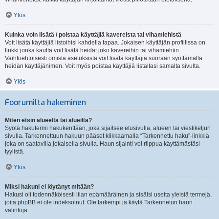
Ylös
Kuinka voin lisätä / poistaa käyttäjiä kavereista tai vihamiehistä
Voit lisätä käyttäjiä listoihisi kahdella tapaa. Jokaisen käyttäjän profiilissa on
linkki jonka kautta voit lisätä heidät joko kavereihin tai vihamiehiin.
Vaihtoehtoisesti omista asetuksista voit lisätä käyttäjiä suoraan syöttämällä
heidän käyttäjänimen. Voit myös poistaa käyttäjiä listaltasi samalta sivulta.
Ylös
Foorumilta hakeminen
Miten etsin alueelta tai alueilta?
Syötä hakutermi hakukenttään, joka sijaitsee etusivulla, alueen tai viestiketjun
sivulla. Tarkennettuun hakuun pääset klikkaamalla “Tarkennettu haku”-linkkiä
joka on saatavilla jokaisella sivulla. Haun sijainti voi riippua käyttämästäsi
tyylistä.
Ylös
Miksi hakuni ei löytänyt mitään?
Hakusi oli todennäköisesti liian epämääräinen ja sisälsi useita yleisiä termejä,
joita phpBB ei ole indeksoinut. Ole tarkempi ja käytä Tarkennetun haun
valintoja.