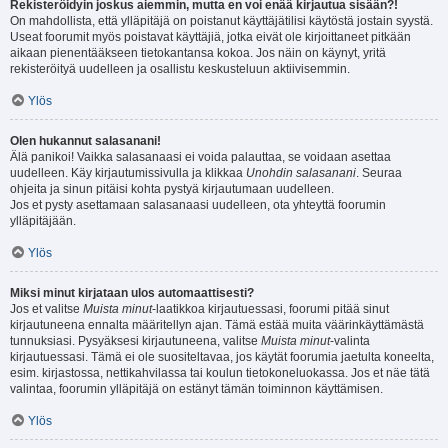
Rekisteröidyin joskus aiemmin, mutta en voi enää kirjautua sisään?!
On mahdollista, että ylläpitäjä on poistanut käyttäjätilisi käytöstä jostain syystä.
Useat foorumit myös poistavat käyttäjiä, jotka eivät ole kirjoittaneet pitkään
aikaan pienentääkseen tietokantansa kokoa. Jos näin on käynyt, yritä
rekisteröityä uudelleen ja osallistu keskusteluun aktiivisemmin.
Ylös
Olen hukannut salasanani!
Älä panikoi! Vaikka salasanaasi ei voida palauttaa, se voidaan asettaa
uudelleen. Käy kirjautumissivulla ja klikkaa
Unohdin salasanani
. Seuraa
ohjeita ja sinun pitäisi kohta pystyä kirjautumaan uudelleen.
Jos et pysty asettamaan salasanaasi uudelleen, ota yhteyttä foorumin
ylläpitäjään.
Ylös
Miksi minut kirjataan ulos automaattisesti?
Jos et valitse
Muista minut
-laatikkoa kirjautuessasi, foorumi pitää sinut
kirjautuneena ennalta määritellyn ajan. Tämä estää muita väärinkäyttämästä
tunnuksiasi. Pysyäksesi kirjautuneena, valitse
Muista minut
-valinta
kirjautuessasi. Tämä ei ole suositeltavaa, jos käytät foorumia jaetulta koneelta,
esim. kirjastossa, nettikahvilassa tai koulun tietokoneluokassa. Jos et näe tätä
valintaa, foorumin ylläpitäjä on estänyt tämän toiminnon käyttämisen.
Ylös