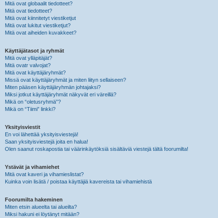
Mitä ovat globaalit tiedotteet?
Mitä ovat tiedotteet?
Mitä ovat kiinnitetyt viestiketjut
Mitä ovat lukitut viestiketjut?
Mitä ovat aiheiden kuvakkeet?
Käyttäjätasot ja ryhmät
Mitä ovat ylläpitäjät?
Mitä ovatr valvojat?
Mitä ovat käyttäjäryhmät?
Missä ovat käyttäjäryhmät ja miten liityn sellaiseen?
Miten pääsen käyttäjäryhmän johtajaksi?
Miksi jotkut käyttäjäryhmät näkyvät eri väreillä?
Mikä on “oletusryhmä”?
Mikä on “Tiimi” linkki?
Yksityisviestit
En voi lähettää yksityisviestejä!
Saan yksityisviestejä joita en halua!
Olen saanut roskapostia tai väärinkäytöksiä sisältäviä viestejä tältä foorumilta!
Ystävät ja vihamiehet
Mitä ovat kaveri ja vihamieslistat?
Kuinka voin lisätä / poistaa käyttäjiä kavereista tai vihamiehistä
Foorumilta hakeminen
Miten etsin alueelta tai alueilta?
Miksi hakuni ei löytänyt mitään?