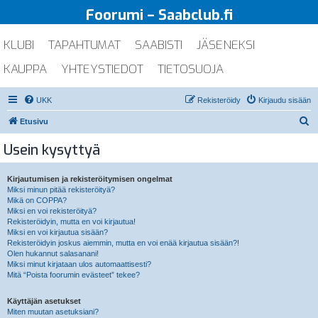
Foorumi – Saabclub.fi
KLUBI
TAPAHTUMAT
SAABISTI
JÄSENEKSI
KAUPPA
YHTEYSTIEDOT
TIETOSUOJA
UKK
Rekisteröidy
Kirjaudu sisään
E
Etusivu
t
Usein kysyttyä
s
i
Kirjautumisen ja rekisteröitymisen ongelmat
Miksi minun pitää rekisteröityä?
Mikä on COPPA?
Miksi en voi rekisteröityä?
Rekisteröidyin, mutta en voi kirjautua!
Miksi en voi kirjautua sisään?
Rekisteröidyin joskus aiemmin, mutta en voi enää kirjautua sisään?!
Olen hukannut salasanani!
Miksi minut kirjataan ulos automaattisesti?
Mitä “Poista foorumin evästeet” tekee?
Käyttäjän asetukset
Miten muutan asetuksiani?