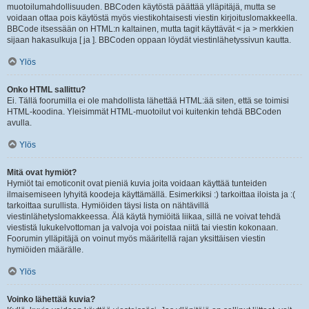
muotoilumahdollisuuden. BBCoden käytöstä päättää ylläpitäjä, mutta se
voidaan ottaa pois käytöstä myös viestikohtaisesti viestin kirjoituslomakkeella.
BBCode itsessään on HTML:n kaltainen, mutta tagit käyttävät < ja > merkkien
sijaan hakasulkuja [ ja ]. BBCoden oppaan löydät viestinlähetyssivun kautta.
Ylös
Onko HTML sallittu?
Ei. Tällä foorumilla ei ole mahdollista lähettää HTML:ää siten, että se toimisi
HTML-koodina. Yleisimmät HTML-muotoilut voi kuitenkin tehdä BBCoden
avulla.
Ylös
Mitä ovat hymiöt?
Hymiöt tai emoticonit ovat pieniä kuvia joita voidaan käyttää tunteiden
ilmaisemiseen lyhyitä koodeja käyttämällä. Esimerkiksi :) tarkoittaa iloista ja :(
tarkoittaa surullista. Hymiöiden täysi lista on nähtävillä
viestinlähetyslomakkeessa. Älä käytä hymiöitä liikaa, sillä ne voivat tehdä
viestistä lukukelvottoman ja valvoja voi poistaa niitä tai viestin kokonaan.
Foorumin ylläpitäjä on voinut myös määritellä rajan yksittäisen viestin
hymiöiden määrälle.
Ylös
Voinko lähettää kuvia?