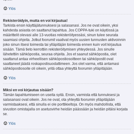
Ylös
Rekisteröidyin, mutta en voi kirjautua!
Tarkista ensin käyttäjätunnuksesi ja salasanasi. Jos ne ovat oikein, yksi
kahdesta asiasta on saattanut tapahtua. Jos COPPA-tuki on käytössä ja
määrittelit olevasi alle 13-vuotias rekisteröityessäsi, sinun tulee seurata
saamiasi ohjeita. Jotkut foorumit vaativat myös uusien tunnusten aktivoinnin
joko sinun itsesi toimesta tai ylläpitäjän toimesta ennen kuin voit kirjautua
sisään. Tämä tieto kerrottiin rekisteröitymisen yhteydessä. Jos sinulle
lähetettiin sähköpostia, seuraa ohjeita. Jos et saanut sähköpostia, olet
saattanut antaa virheellisen sähköpostiosoitteen tai sähköpostit ovat
saattaneet jäädä roskapostisuodattimeen. Jos olet varma, että antamasi
sähköpostiosoite oli oikein, yritä ottaa yhteyttä foorumin ylläpitäjään.
Ylös
Miksi en voi kirjautua sisään?
Tämän tapahtumiseen on useita syitä. Ensin, varmista että tunnuksesi ja
salasanasi ovat oikein. Jos ne ovat, ota yhteyttä foorumin ylläpitäjään
varmistaaksesi, että sinulla ei ole porttikieltoja. On myös mahdollista, että
sivuston omistajalla on asetusvirhe heidän päässään ja heidän pitäisi korjata
se.
Ylös