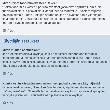
Mitä “Poista foorumin evästeet” tekee?
“Poista foorumin evästeet” poistaa evästeet, jotka ovat phpBB:n luomia. Ne
tunnistavat sinut ja pitävät sinut kirjautuneena foorumille. Evästeet tarjoavat
myös toimintoja, kuten luettujen seurantaa, jos ne ovat foorumin ylläpitäjän
käyttöönottamia. Jos sinulla on sisään tai uloskirjautumisen kanssa ongelmia,
foorumin evästeiden poistaminen voi auttaa.
Ylös
Käyttäjän asetukset
Miten muutan asetuksiani?
Jos olet rekisteröitynyt käyttäjä, kaikki asetuksesi tallennetaan foorumin
tietokantaan. Muokataksesi niitä, vieraile omissa asetuksissa, johon vievä
linkki löytyy yleensä klikkaamalla käyttäjänimeäsi foorumin sivujen ylälaidassa.
Tätä kautta voit muokata asetuksiasi ja valintojasi.
Ylös
Kuinka estän käyttäjänimeni näkymisen paikalla olevissa käyttäjissä?
Omissa asetuksissasi, “Asetukset”-välilehdellä, löydät mahdollisuuden valita
Piilota paikallaolo
. Ottamalla tämän asetuksen käyttöön näyt vain ylläpitäjille,
valvojille ja itsellesi. Sinut lasketaan piilossa oleviin käyttäjiin.
Ylös