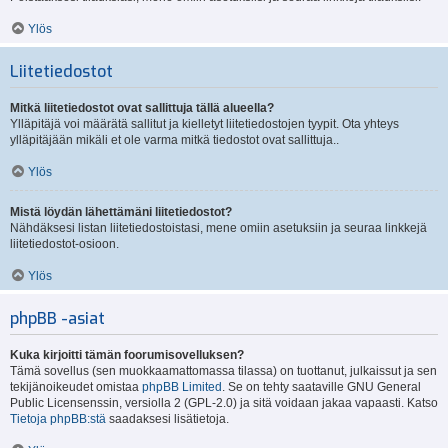
Ylös
Liitetiedostot
Mitkä liitetiedostot ovat sallittuja tällä alueella?
Ylläpitäjä voi määrätä sallitut ja kielletyt liitetiedostojen tyypit. Ota yhteys
ylläpitäjään mikäli et ole varma mitkä tiedostot ovat sallittuja..
Ylös
Mistä löydän lähettämäni liitetiedostot?
Nähdäksesi listan liitetiedostoistasi, mene omiin asetuksiin ja seuraa linkkejä
liitetiedostot-osioon.
Ylös
phpBB -asiat
Kuka kirjoitti tämän foorumisovelluksen?
Tämä sovellus (sen muokkaamattomassa tilassa) on tuottanut, julkaissut ja sen
tekijänoikeudet omistaa
phpBB Limited
. Se on tehty saataville GNU General
Public Licensenssin, versiolla 2 (GPL-2.0) ja sitä voidaan jakaa vapaasti. Katso
Tietoja phpBB:stä
saadaksesi lisätietoja.