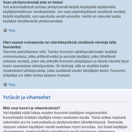
Saan yksityisviestejä joita en halua!
Voit automaattisesti poistaa yksityisviestit tietyltä käyttäjältä käyttämällä
käyttäjänhallinnan viestisääntöjä. Jos saat väärinkäytöksiä sisältäviä viestejä
tietyltä käyttäjältä, voit raportoida viestit valvojille. Heillä on oikeudet estää
käyttäjiä lähettämästä yksityisviestejä.
Ylös
Olen saanut roskapostia tai väärinkäytöksiä sisältäviä viestejä tältä
foorumilta!
Olemme pahoillamme siitä. Tämän foorumin sähköpostilomake sisältää
ominaisuuksia, jotka yrittävät estää ja seurata käyttäjiä, jotka lähettävät
sellaisia viestejä, joten ota yhteyttä foorumin ylläpitäjään ja lähetä hänelle täysi
kopio saamastasi sähköpostista. On tärkeää, että se sisältää kaikki
otsaketiedot sähköpostista, jotka sisältävät viestin lähettäjän tiedot. Foorumin
ylläpitäjä voi sitten toimia tarpeen mukaan.
Ylös
Ystävät ja vihamiehet
Mitä ovat kaveri ja vihamieslistat?
Voit käyttää näitä listoja muiden foorumin käyttäjien organisointiin.
Kaverilistalle lisätään käyttäjiä omien asetusten kautta. Tämä auttaa nopeasti
näkemään jos he ovat paikalla ja yksityisviestien lähettämisessä. Teemasta
riippuen näiden käyttäjien viestit saatetaan myös korostaa. Jos lisäät käyttäjän
vihamieheksi, kaikki käyttäjän kirjoittamat viestit piilotetaan oletuksena.