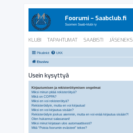
Foorumi – Saabclub.fi
Suomen Saab-klubi ry
KLUBI
TAPAHTUMAT
SAABISTI
JÄSENEKS
Pikalinkit
UKK
Etusivu
Usein kysyttyä
Kirjautumisen ja rekisteröitymisen ongelmat
Miksi minun pitää rekisteröityä?
Mikä on COPPA?
Miksi en voi rekisteröityä?
Rekisteröidyin, mutta en voi kirjautua!
Miksi en voi kirjautua sisään?
Rekisteröidyin joskus aiemmin, mutta en voi enää kirjautua sisään?!
Olen hukannut salasanani!
Miksi minut kirjataan ulos automaattisesti?
Mitä “Poista foorumin evästeet” tekee?