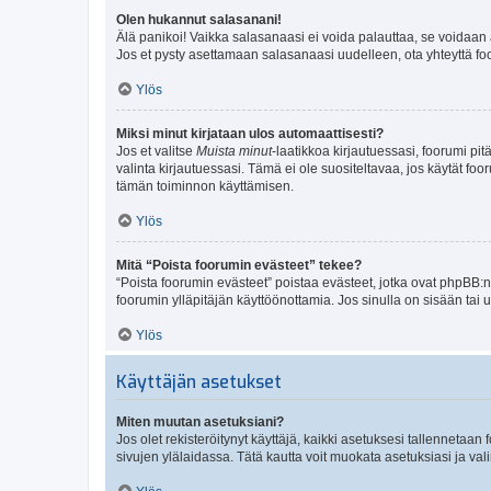
Olen hukannut salasanani!
Älä panikoi! Vaikka salasanaasi ei voida palauttaa, se voidaan 
Jos et pysty asettamaan salasanaasi uudelleen, ota yhteyttä foo
Ylös
Miksi minut kirjataan ulos automaattisesti?
Jos et valitse
Muista minut
-laatikkoa kirjautuessasi, foorumi pi
valinta kirjautuessasi. Tämä ei ole suositeltavaa, jos käytät foo
tämän toiminnon käyttämisen.
Ylös
Mitä “Poista foorumin evästeet” tekee?
“Poista foorumin evästeet” poistaa evästeet, jotka ovat phpBB:n 
foorumin ylläpitäjän käyttöönottamia. Jos sinulla on sisään ta
Ylös
Käyttäjän asetukset
Miten muutan asetuksiani?
Jos olet rekisteröitynyt käyttäjä, kaikki asetuksesi tallennetaa
sivujen ylälaidassa. Tätä kautta voit muokata asetuksiasi ja vali