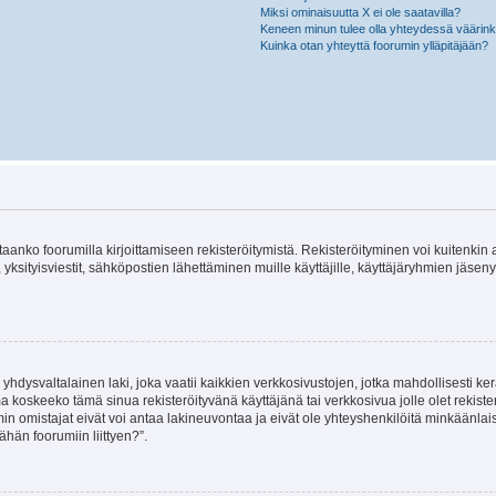
Miksi ominaisuutta X ei ole saatavilla?
Keneen minun tulee olla yhteydessä väärinkäy
Kuinka otan yhteyttä foorumin ylläpitäjään?
vitaanko foorumilla kirjoittamiseen rekisteröitymistä. Rekisteröityminen voi kuitenkin
 yksityisviestit, sähköpostien lähettäminen muille käyttäjille, käyttäjäryhmien jäs
hdysvaltalainen laki, joka vaatii kaikkien verkkosivustojen, jotka mahdollisesti kerää
a koskeeko tämä sinua rekisteröityvänä käyttäjänä tai verkkosivua jolle olet rekis
 omistajat eivät voi antaa lakineuvontaa ja eivät ole yhteyshenkilöitä minkäänla
ähän foorumiin liittyen?”.