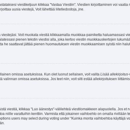
stataksesi viestiketjuun klikkaa "Vastaa Viestiin". Viestien kirjoittaminen voi vaatia
joittaa uusia viestejä, Voit lähettää liitetiedostoja, jne.
ia viestejäsi. Voit muokata viestiä klikkaamalla muokkaa-painiketta haluamassasi vies
n palatessasi pienen tekstin viestisi alla, joka kertoo viestin muokkauskertojen luk
 mutta he saattavat jättää pienen huomautuksen viestin muokkaamisen syistä niin halu
ellainen omissa asetuksissa. Kun olet luonut sellaisen, voit valita
Lisää allekirjoitus
-
lä valinnan omissa asetuksissa. Jos teet niin, voit silti estää allekirjoituksen liittäm
stä viestiä, klikkaa "Luo äänestys"-välilehteä viestilomakkeen alapuolella. Jos et näe
a niille varattuihin kenttiin. Varmista että jokainen vaihtoehto on omalla rivillään
 options users may select during voting under “Kuinka monta vaihtoehtoa käyttäjä voi
än.