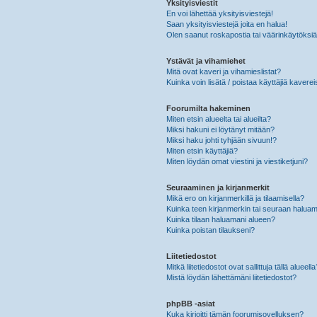
Yksityisviestit
En voi lähettää yksityisviestejä!
Saan yksityisviestejä joita en halua!
Olen saanut roskapostia tai väärinkäytöksiä s
Ystävät ja vihamiehet
Mitä ovat kaveri ja vihamieslistat?
Kuinka voin lisätä / poistaa käyttäjiä kaverei
Foorumilta hakeminen
Miten etsin alueelta tai alueilta?
Miksi hakuni ei löytänyt mitään?
Miksi haku johti tyhjään sivuun!?
Miten etsin käyttäjiä?
Miten löydän omat viestini ja viestiketjuni?
Seuraaminen ja kirjanmerkit
Mikä ero on kirjanmerkillä ja tilaamisella?
Kuinka teen kirjanmerkin tai seuraan haluam
Kuinka tilaan haluamani alueen?
Kuinka poistan tilaukseni?
Liitetiedostot
Mitkä liitetiedostot ovat sallittuja tällä alueell
Mistä löydän lähettämäni liitetiedostot?
phpBB -asiat
Kuka kirjoitti tämän foorumisovelluksen?