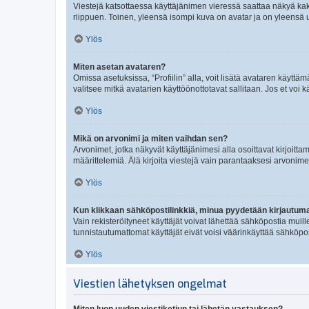
Viestejä katsottaessa käyttäjänimen vieressä saattaa näkyä kaksi
riippuen. Toinen, yleensä isompi kuva on avatar ja on yleensä un
Ylös
Miten asetan avataren?
Omissa asetuksissa, “Profiilin” alla, voit lisätä avataren käyttä
valitsee mitkä avatarien käyttöönottotavat sallitaan. Jos et voi k
Ylös
Mikä on arvonimi ja miten vaihdan sen?
Arvonimet, jotka näkyvät käyttäjänimesi alla osoittavat kirjoittam
määrittelemiä. Älä kirjoita viestejä vain parantaaksesi arvonimeäs
Ylös
Kun klikkaan sähköpostilinkkiä, minua pyydetään kirjautum
Vain rekisteröityneet käyttäjät voivat lähettää sähköpostia muil
tunnistautumattomat käyttäjät eivät voisi väärinkäyttää sähköpo
Ylös
Viestien lähetyksen ongelmat
Miten luon uuden viestiketjun tai lähetän vastauksen?