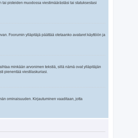
en tai pisteiden muodossa viestimäärästäsi tai statuksestasi
 kuvan. Foorumin ylläpitäjä päättää otetaanko avataret käyttöön ja
i vaihtaa minkään arvonimen tekstiä, sillä nämä ovat ylläpitäjän
sti pienentää viestilaskuriasi.
 tämän ominaisuuden. Kirjautuminen vaaditaan, jotta