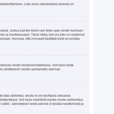
 rekisteröitymisen. Lista sinun oikeuksistasi alueella on
tissä. Joskus painike toimii vain tietyn ajan viestin luomisen
umäärän ja muokkausajan. Tämä näkyy vain jos joku on vastannut
tessaan. Huomaa, että normaalit käyttäjät eivät voi poistaa
valinnan viestin kirjoituslomakkeessa. Voit myös lisätä
isen yksittäiseen viestiin poistamalla valinnan
 tätä välilehteä, sinulla ei ole tarvittavia oikeuksia
 tekstikentässä. Voit myös määritellä kuinka monta vaihtoehtoa
 valita”, äänestyksen kesto päivinä (0 kestää loputtomasti) ja