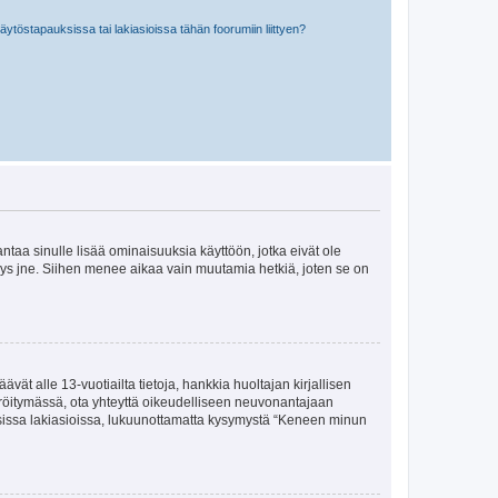
töstapauksissa tai lakiasioissa tähän foorumiin liittyen?
 antaa sinulle lisää ominaisuuksia käyttöön, jotka eivät ole
enyys jne. Siihen menee aikaa vain muutamia hetkiä, joten se on
vät alle 13-vuotiailta tietoja, hankkia huoltajan kirjallisen
teröitymässä, ota yhteyttä oikeudelliseen neuvonantajaan
isissa lakiasioissa, lukuunottamatta kysymystä “Keneen minun