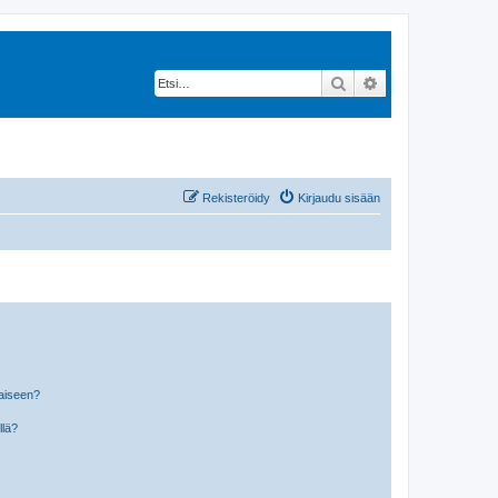
Etsi
Tarkennettu hak
Rekisteröidy
Kirjaudu sisään
laiseen?
llä?