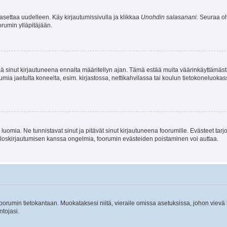
asettaa uudelleen. Käy kirjautumissivulla ja klikkaa
Unohdin salasanani
. Seuraa oh
rumin ylläpitäjään.
tää sinut kirjautuneena ennalta määritellyn ajan. Tämä estää muita väärinkäyttämäs
rumia jaetulta koneelta, esim. kirjastossa, nettikahvilassa tai koulun tietokoneluokas
luomia. Ne tunnistavat sinut ja pitävät sinut kirjautuneena foorumille. Evästeet tarj
i uloskirjautumisen kanssa ongelmia, foorumin evästeiden poistaminen voi auttaa.
n foorumin tietokantaan. Muokataksesi niitä, vieraile omissa asetuksissa, johon vievä
ntojasi.