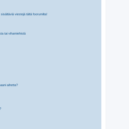
isältäviä viestejä tältä foorumilta!
sta tai vihamiehistä
aani aihetta?
a?