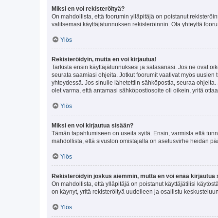
Miksi en voi rekisteröityä?
On mahdollista, että foorumin ylläpitäjä on poistanut rekisteröin
valitsemasi käyttäjätunnuksen rekisteröinnin. Ota yhteyttä foor
Ylös
Rekisteröidyin, mutta en voi kirjautua!
Tarkista ensin käyttäjätunnuksesi ja salasanasi. Jos ne ovat oik
seurata saamiasi ohjeita. Jotkut foorumit vaativat myös uusien tu
yhteydessä. Jos sinulle lähetettiin sähköpostia, seuraa ohjeita
olet varma, että antamasi sähköpostiosoite oli oikein, yritä ottaa
Ylös
Miksi en voi kirjautua sisään?
Tämän tapahtumiseen on useita syitä. Ensin, varmista että tunnuk
mahdollista, että sivuston omistajalla on asetusvirhe heidän pää
Ylös
Rekisteröidyin joskus aiemmin, mutta en voi enää kirjautua 
On mahdollista, että ylläpitäjä on poistanut käyttäjätilisi käytö
on käynyt, yritä rekisteröityä uudelleen ja osallistu keskusteluu
Ylös