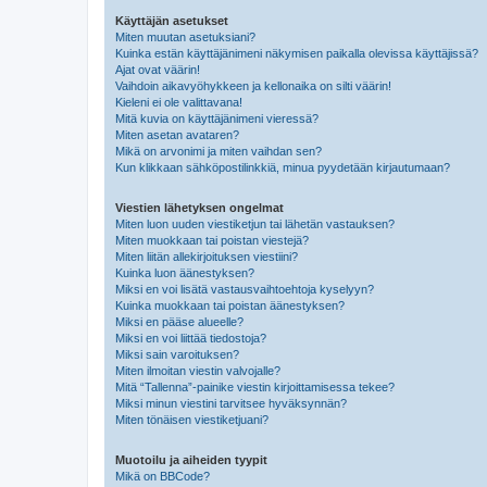
Käyttäjän asetukset
Miten muutan asetuksiani?
Kuinka estän käyttäjänimeni näkymisen paikalla olevissa käyttäjissä?
Ajat ovat väärin!
Vaihdoin aikavyöhykkeen ja kellonaika on silti väärin!
Kieleni ei ole valittavana!
Mitä kuvia on käyttäjänimeni vieressä?
Miten asetan avataren?
Mikä on arvonimi ja miten vaihdan sen?
Kun klikkaan sähköpostilinkkiä, minua pyydetään kirjautumaan?
Viestien lähetyksen ongelmat
Miten luon uuden viestiketjun tai lähetän vastauksen?
Miten muokkaan tai poistan viestejä?
Miten liitän allekirjoituksen viestiini?
Kuinka luon äänestyksen?
Miksi en voi lisätä vastausvaihtoehtoja kyselyyn?
Kuinka muokkaan tai poistan äänestyksen?
Miksi en pääse alueelle?
Miksi en voi liittää tiedostoja?
Miksi sain varoituksen?
Miten ilmoitan viestin valvojalle?
Mitä “Tallenna”-painike viestin kirjoittamisessa tekee?
Miksi minun viestini tarvitsee hyväksynnän?
Miten tönäisen viestiketjuani?
Muotoilu ja aiheiden tyypit
Mikä on BBCode?