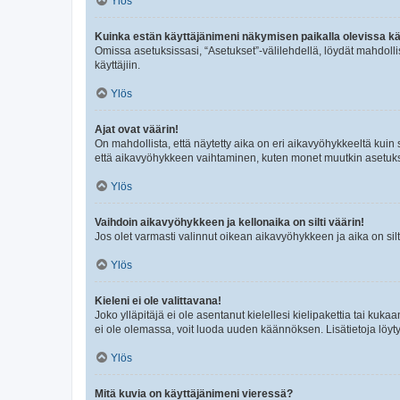
Ylös
Kuinka estän käyttäjänimeni näkymisen paikalla olevissa kä
Omissa asetuksissasi, “Asetukset”-välilehdellä, löydät mahdoll
käyttäjiin.
Ylös
Ajat ovat väärin!
On mahdollista, että näytetty aika on eri aikavyöhykkeeltä kuin
että aikavyöhykkeen vaihtaminen, kuten monet muutkin asetukset o
Ylös
Vaihdoin aikavyöhykkeen ja kellonaika on silti väärin!
Jos olet varmasti valinnut oikean aikavyöhykkeen ja aika on silt
Ylös
Kieleni ei ole valittavana!
Joko ylläpitäjä ei ole asentanut kielellesi kielipakettia tai kuka
ei ole olemassa, voit luoda uuden käännöksen. Lisätietoja löyt
Ylös
Mitä kuvia on käyttäjänimeni vieressä?