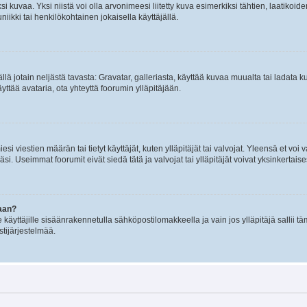
 kuvaa. Yksi niistä voi olla arvonimeesi liitetty kuva esimerkiksi tähtien, laatikoid
iikki tai henkilökohtainen jokaisella käyttäjällä.
mällä jotain neljästä tavasta: Gravatar, galleriasta, käyttää kuvaa muualta tai ladata
äyttää avataria, ota yhteyttä foorumin ylläpitäjään.
iesi viestien määrän tai tietyt käyttäjät, kuten ylläpitäjät tai valvojat. Yleensä et vo
i. Useimmat foorumit eivät siedä tätä ja valvojat tai ylläpitäjät voivat yksinkertaise
aan?
le käyttäjille sisäänrakennetulla sähköpostilomakkeella ja vain jos ylläpitäjä sallii
stijärjestelmää.