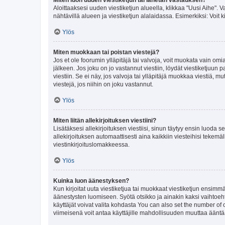
Aloittaaksesi uuden viestiketjun alueella, klikkaa "Uusi Aihe". Va
nähtävillä alueen ja viestiketjun alalaidassa. Esimerkiksi: Voit kir
Ylös
Miten muokkaan tai poistan viestejä?
Jos et ole foorumin ylläpitäjä tai valvoja, voit muokata vain om
jälkeen. Jos joku on jo vastannut viestiin, löydät viestiketjuu
viestiin. Se ei näy, jos valvoja tai ylläpitäjä muokkaa viestiä,
viestejä, jos niihin on joku vastannut.
Ylös
Miten liitän allekirjoituksen viestiini?
Lisätäksesi allekirjoituksen viestiisi, sinun täytyy ensin luoda s
allekirjoituksen automaattisesti aina kaikkiin viesteihisi tekemäl
viestinkirjoituslomakkeessa.
Ylös
Kuinka luon äänestyksen?
Kun kirjoitat uuta viestiketjua tai muokkaat viestiketjun ensimmäi
äänestysten luomiseen. Syötä otsikko ja ainakin kaksi vaihtoehto
käyttäjät voivat valita kohdasta You can also set the number of
viimeisenä voit antaa käyttäjille mahdollisuuden muuttaa ääntä