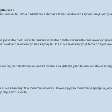
yttäjissä?
isuuden valita
Piilota paikallaolo
. Ottamalla tämän asetuksen käyttöön näyt vain ylläpit
 se jossa itse olet. Tässä tapauksessa valitse omista asetuksista oma aikavyöhykke
vat vain rekisteröityneille käyttäjille. Jos et ole rekisteröitynyt, tämä on hyvä aik
i väärin, on palvelimen kellonaika väärin. Ota yhteyttä ylläpitäjään korjataksesi on
an ei ole kääntänyt tätä foorumia kielellesi. Kokeile pyytää foorumin ylläpitäjältä, jos
yy
phpBB
®:n sivuilta.