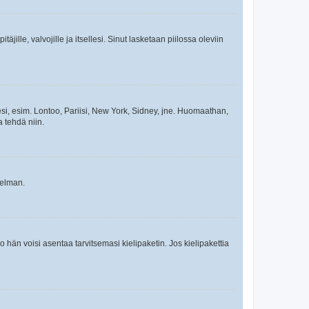
äjille, valvojille ja itsellesi. Sinut lasketaan piilossa oleviin
esi, esim. Lontoo, Pariisi, New York, Sidney, jne. Huomaathan,
a tehdä niin.
gelman.
ko hän voisi asentaa tarvitsemasi kielipaketin. Jos kielipakettia