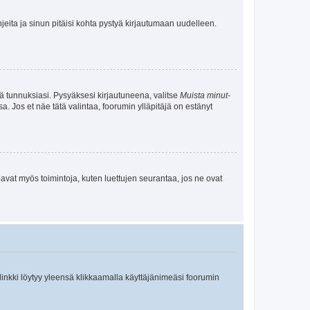
jeita ja sinun pitäisi kohta pystyä kirjautumaan uudelleen.
tä tunnuksiasi. Pysyäksesi kirjautuneena, valitse
Muista minut
-
sa. Jos et näe tätä valintaa, foorumin ylläpitäjä on estänyt
oavat myös toimintoja, kuten luettujen seurantaa, jos ne ovat
 linkki löytyy yleensä klikkaamalla käyttäjänimeäsi foorumin