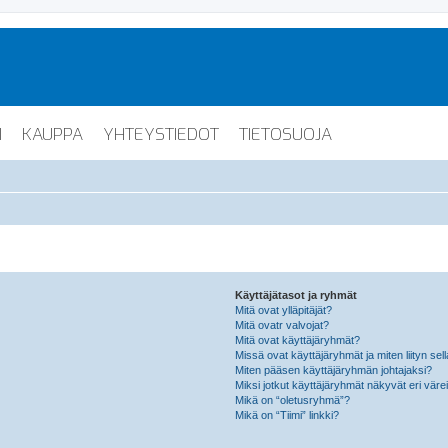
I
KAUPPA
YHTEYSTIEDOT
TIETOSUOJA
Käyttäjätasot ja ryhmät
Mitä ovat ylläpitäjät?
Mitä ovatr valvojat?
Mitä ovat käyttäjäryhmät?
Missä ovat käyttäjäryhmät ja miten liityn sel
Miten pääsen käyttäjäryhmän johtajaksi?
Miksi jotkut käyttäjäryhmät näkyvät eri värei
Mikä on “oletusryhmä”?
Mikä on “Tiimi” linkki?