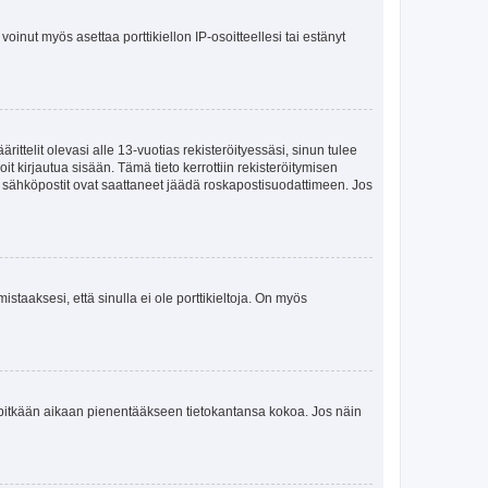
oinut myös asettaa porttikiellon IP-osoitteellesi tai estänyt
ttelit olevasi alle 13-vuotias rekisteröityessäsi, sinun tulee
it kirjautua sisään. Tämä tieto kerrottiin rekisteröitymisen
ai sähköpostit ovat saattaneet jäädä roskapostisuodattimeen. Jos
staaksesi, että sinulla ei ole porttikieltoja. On myös
neet pitkään aikaan pienentääkseen tietokantansa kokoa. Jos näin