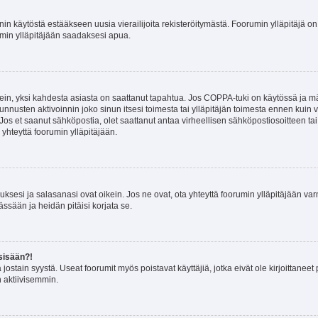
nin käytöstä estääkseen uusia vierailijoita rekisteröitymästä. Foorumin ylläpitäjä on v
umin ylläpitäjään saadaksesi apua.
ein, yksi kahdesta asiasta on saattanut tapahtua. Jos COPPA-tuki on käytössä ja määri
nnusten aktivoinnin joko sinun itsesi toimesta tai ylläpitäjän toimesta ennen kuin vo
. Jos et saanut sähköpostia, olet saattanut antaa virheellisen sähköpostiosoitteen t
 yhteyttä foorumin ylläpitäjään.
sesi ja salasanasi ovat oikein. Jos ne ovat, ota yhteyttä foorumin ylläpitäjään varmi
ssään ja heidän pitäisi korjata se.
sisään?!
stä jostain syystä. Useat foorumit myös poistavat käyttäjiä, jotka eivät ole kirjoitta
n aktiivisemmin.