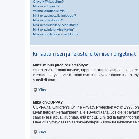
Onko HTML sallittu?
Mitä ovat hymiöt?
Voinko lähettää kuvia?
Mitä ovat globaalit tiedotteet?
Mitä ovat tiedotteet?
Mitä ovat kiinnitetyt viestiketjut
Mitä ovat lukitut viestiketjut?
Mitä ovat aiheiden kuvakkeet?
Kirjautumisen ja rekisteröitymisen ongelmat
Miksi minun pitää rekisteröityä?
Sinun ei välttämättä tarvitse, riippuu foorumin ylläpitäjästä, tar
vieraiden käytettävissä. Näitä ovat mm. avatar-kuvan määrittely,
suositeltavaa.
Ylös
Mikä on COPPA?
COPPA, tai Children’s Online Privacy Protection Act of 1998, on y
luvan tietojen keräämiseen alle 13-vuotiaalta. Jos olet epävarm
saadaksesi apua. Huomaa, että phpBB Limited ja tämän foorumin
tulee olla yhteydessä väärinkäytöstapauksissa tai lakiasioissa t
Ylös