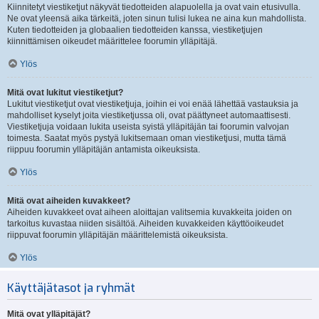
Kiinnitetyt viestiketjut näkyvät tiedotteiden alapuolella ja ovat vain etusivulla.
Ne ovat yleensä aika tärkeitä, joten sinun tulisi lukea ne aina kun mahdollista.
Kuten tiedotteiden ja globaalien tiedotteiden kanssa, viestiketjujen
kiinnittämisen oikeudet määrittelee foorumin ylläpitäjä.
Ylös
Mitä ovat lukitut viestiketjut?
Lukitut viestiketjut ovat viestiketjuja, joihin ei voi enää lähettää vastauksia ja
mahdolliset kyselyt joita viestiketjussa oli, ovat päättyneet automaattisesti.
Viestiketjuja voidaan lukita useista syistä ylläpitäjän tai foorumin valvojan
toimesta. Saatat myös pystyä lukitsemaan oman viestiketjusi, mutta tämä
riippuu foorumin ylläpitäjän antamista oikeuksista.
Ylös
Mitä ovat aiheiden kuvakkeet?
Aiheiden kuvakkeet ovat aiheen aloittajan valitsemia kuvakkeita joiden on
tarkoitus kuvastaa niiden sisältöä. Aiheiden kuvakkeiden käyttöoikeudet
riippuvat foorumin ylläpitäjän määrittelemistä oikeuksista.
Ylös
Käyttäjätasot ja ryhmät
Mitä ovat ylläpitäjät?