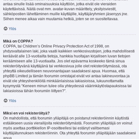
antaa sinulle lisää ominaisuuksia käyttöön, jotka eivät ole vieraiden
käytettävissä. Näitä ovat mm. avatar-kuvan määrittely, yksityisviestit,
sähköpostien lähettäminen muille käyttäjille, käyttäjäryhmien jäsenyys jne.
Siihen menee aikaa vain muutamia hetkiä, joten se on suositeltavaa.
Ylös
Mikä on COPPA?
COPPA, tai Children’s Online Privacy Protection Act of 1998, on
yhdysvaltalainen laki, joka vaatii kaikkien verkkosivustojen, jotka mahdollisesti
keräävät alle 13-vuotiailta tietoja, hankkia huoltajan kirjallisen luvan tietojen
keräämiseen alle 13-vuotiaalta. Jos olet epävarma koskeeko tämä sinua
rekisteröityvänä käyttäjänä tai verkkosivua jolle olet rekisteröitymässä, ota
yhteyttä oikeudelliseen neuvonantajaan saadaksesi apua. Huomaa, että
phpBB Limited ja tämän foorumin omistajat eivät voi antaa lakineuvontaa ja
eivät ole yhteyshenkilöitä minkäänlaisissa lakiasioissa, lukuunottamatta
kysymystä “Keneen minun tulee olla yhteydessä väärinkäytöstapauksissa tai
lakiasioissa tähän foorumiin liittyen?”.
Ylös
Miksi en voi rekisteröityä?
On mahdollista, että foorumin ylläpitäjä on poistanut rekisteröinnin käytöstä
estääkseen uusia vierailijoita rekisteröitymästä. Foorumin ylläpitäjä on voinut
myös asettaa porttikiellon IP-osoitteellesi tai estänyt valitsemasi
käyttäjätunnuksen rekisteröinnin. Ota yhteyttä foorumin ylläpitäjään saadaksesi
apua.