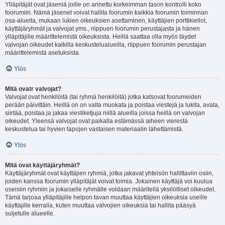
Ylläpitäjät ovat jäseniä joille on annettu korkeimman tason kontrolli koko
foorumiin. Nämä jäsenet voivat hallita foorumin kaikkia foorumin toiminnan
osa-alueita, mukaan lukien oikeuksien asettaminen, käyttäjien porttikiellot,
käyttäjäryhmät ja valvojat yms., riippuen foorumin perustajasta ja hänen
ylläpitäjille määrittelemistä oikeuksista. Heillä saattaa olla myös täydet
valvojan oikeudet kaikilla keskustelualueilla, riippuen foorumin perustajan
määrittelemistä asetuksista.
Ylös
Mitä ovatr valvojat?
Valvojat ovat henkilöitä (tai ryhmä henkilöitä) jotka katsovat foorumeiden
perään päivittäin. Heillä on on valta muokata ja poistaa viestejä ja lukita, avata,
siirtää, poistaa ja jakaa viestiketjuja niillä alueilla joissa heillä on valvojan
oikeudet. Yleensä valvojat ovat paikalla estämässä aiheen vierestä
keskustelua tai hyvien tapojen vastaisen materiaalin lähettämistä.
Ylös
Mitä ovat käyttäjäryhmät?
Käyttäjäryhmät ovat käyttäjien ryhmiä, jotka jakavat yhteisön hallittaviin osiin,
joiden kanssa foorumin ylläpitäjät voivat toimia. Jokainen käyttäjä voi kuulua
useisiin ryhmiin ja jokaiselle ryhmälle voidaan määritellä yksilölliset oikeudet.
Tämä tarjoaa ylläpitäjille helpon tavan muuttaa käyttäjien oikeuksia useille
käyttäjille kerralla, kuten muuttaa valvojien oikeuksia tai hallita pääsyä
suljetulle alueelle.