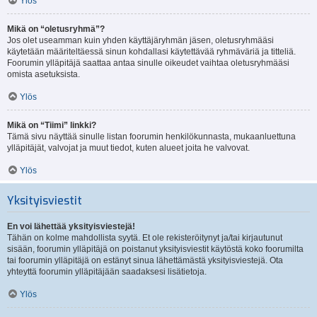
Ylös
Mikä on “oletusryhmä”?
Jos olet useamman kuin yhden käyttäjäryhmän jäsen, oletusryhmääsi
käytetään määriteltäessä sinun kohdallasi käytettävää ryhmäväriä ja titteliä.
Foorumin ylläpitäjä saattaa antaa sinulle oikeudet vaihtaa oletusryhmääsi
omista asetuksista.
Ylös
Mikä on “Tiimi” linkki?
Tämä sivu näyttää sinulle listan foorumin henkilökunnasta, mukaanluettuna
ylläpitäjät, valvojat ja muut tiedot, kuten alueet joita he valvovat.
Ylös
Yksityisviestit
En voi lähettää yksityisviestejä!
Tähän on kolme mahdollista syytä. Et ole rekisteröitynyt ja/tai kirjautunut
sisään, foorumin ylläpitäjä on poistanut yksityisviestit käytöstä koko foorumilta
tai foorumin ylläpitäjä on estänyt sinua lähettämästä yksityisviestejä. Ota
yhteyttä foorumin ylläpitäjään saadaksesi lisätietoja.
Ylös