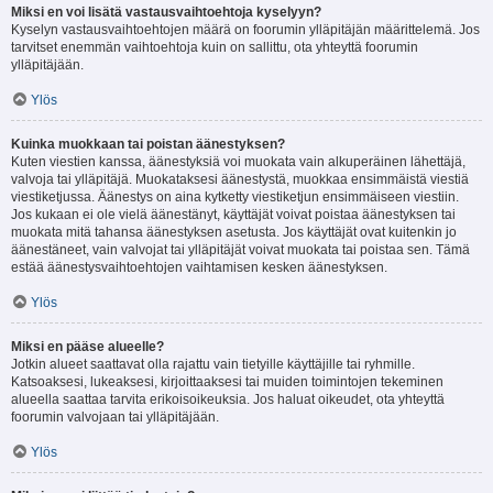
Miksi en voi lisätä vastausvaihtoehtoja kyselyyn?
Kyselyn vastausvaihtoehtojen määrä on foorumin ylläpitäjän määrittelemä. Jos
tarvitset enemmän vaihtoehtoja kuin on sallittu, ota yhteyttä foorumin
ylläpitäjään.
Ylös
Kuinka muokkaan tai poistan äänestyksen?
Kuten viestien kanssa, äänestyksiä voi muokata vain alkuperäinen lähettäjä,
valvoja tai ylläpitäjä. Muokataksesi äänestystä, muokkaa ensimmäistä viestiä
viestiketjussa. Äänestys on aina kytketty viestiketjun ensimmäiseen viestiin.
Jos kukaan ei ole vielä äänestänyt, käyttäjät voivat poistaa äänestyksen tai
muokata mitä tahansa äänestyksen asetusta. Jos käyttäjät ovat kuitenkin jo
äänestäneet, vain valvojat tai ylläpitäjät voivat muokata tai poistaa sen. Tämä
estää äänestysvaihtoehtojen vaihtamisen kesken äänestyksen.
Ylös
Miksi en pääse alueelle?
Jotkin alueet saattavat olla rajattu vain tietyille käyttäjille tai ryhmille.
Katsoaksesi, lukeaksesi, kirjoittaaksesi tai muiden toimintojen tekeminen
alueella saattaa tarvita erikoisoikeuksia. Jos haluat oikeudet, ota yhteyttä
foorumin valvojaan tai ylläpitäjään.
Ylös