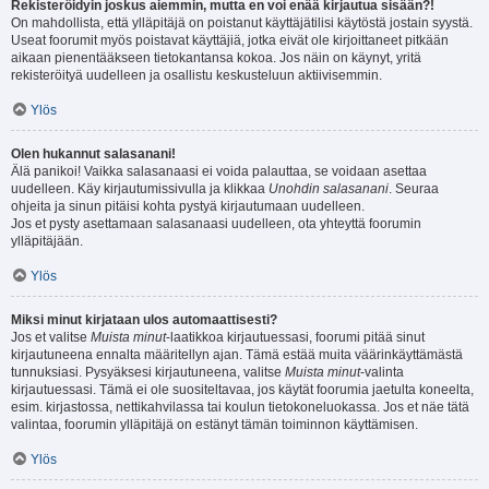
Rekisteröidyin joskus aiemmin, mutta en voi enää kirjautua sisään?!
On mahdollista, että ylläpitäjä on poistanut käyttäjätilisi käytöstä jostain syystä.
Useat foorumit myös poistavat käyttäjiä, jotka eivät ole kirjoittaneet pitkään
aikaan pienentääkseen tietokantansa kokoa. Jos näin on käynyt, yritä
rekisteröityä uudelleen ja osallistu keskusteluun aktiivisemmin.
Ylös
Olen hukannut salasanani!
Älä panikoi! Vaikka salasanaasi ei voida palauttaa, se voidaan asettaa
uudelleen. Käy kirjautumissivulla ja klikkaa
Unohdin salasanani
. Seuraa
ohjeita ja sinun pitäisi kohta pystyä kirjautumaan uudelleen.
Jos et pysty asettamaan salasanaasi uudelleen, ota yhteyttä foorumin
ylläpitäjään.
Ylös
Miksi minut kirjataan ulos automaattisesti?
Jos et valitse
Muista minut
-laatikkoa kirjautuessasi, foorumi pitää sinut
kirjautuneena ennalta määritellyn ajan. Tämä estää muita väärinkäyttämästä
tunnuksiasi. Pysyäksesi kirjautuneena, valitse
Muista minut
-valinta
kirjautuessasi. Tämä ei ole suositeltavaa, jos käytät foorumia jaetulta koneelta,
esim. kirjastossa, nettikahvilassa tai koulun tietokoneluokassa. Jos et näe tätä
valintaa, foorumin ylläpitäjä on estänyt tämän toiminnon käyttämisen.
Ylös