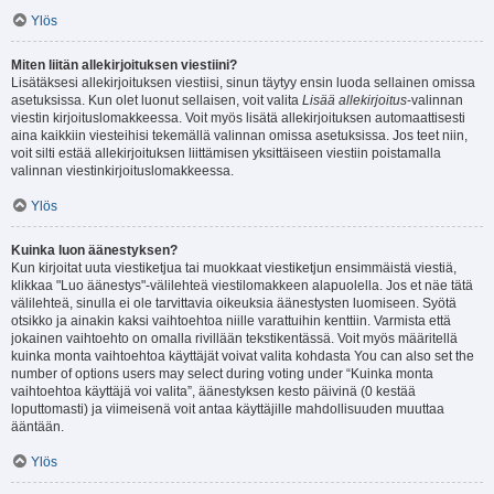
Ylös
Miten liitän allekirjoituksen viestiini?
Lisätäksesi allekirjoituksen viestiisi, sinun täytyy ensin luoda sellainen omissa
asetuksissa. Kun olet luonut sellaisen, voit valita
Lisää allekirjoitus
-valinnan
viestin kirjoituslomakkeessa. Voit myös lisätä allekirjoituksen automaattisesti
aina kaikkiin viesteihisi tekemällä valinnan omissa asetuksissa. Jos teet niin,
voit silti estää allekirjoituksen liittämisen yksittäiseen viestiin poistamalla
valinnan viestinkirjoituslomakkeessa.
Ylös
Kuinka luon äänestyksen?
Kun kirjoitat uuta viestiketjua tai muokkaat viestiketjun ensimmäistä viestiä,
klikkaa "Luo äänestys"-välilehteä viestilomakkeen alapuolella. Jos et näe tätä
välilehteä, sinulla ei ole tarvittavia oikeuksia äänestysten luomiseen. Syötä
otsikko ja ainakin kaksi vaihtoehtoa niille varattuihin kenttiin. Varmista että
jokainen vaihtoehto on omalla rivillään tekstikentässä. Voit myös määritellä
kuinka monta vaihtoehtoa käyttäjät voivat valita kohdasta You can also set the
number of options users may select during voting under “Kuinka monta
vaihtoehtoa käyttäjä voi valita”, äänestyksen kesto päivinä (0 kestää
loputtomasti) ja viimeisenä voit antaa käyttäjille mahdollisuuden muuttaa
ääntään.
Ylös