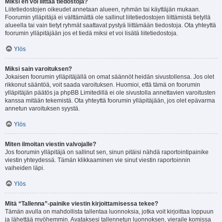
Miksi en voi liittää tiedostoja?
Liitetiedostojen oikeudet annetaan alueen, ryhmän tai käyttäjän mukaan.
Foorumin ylläpitäjä ei välttämättä ole sallinut liitetiedostojen liittämistä tietyllä
alueella tai vain tietyt ryhmät saattavat pystyä liittämään tiedostoja. Ota yhteyttä
foorumin ylläpitäjään jos et tiedä miksi et voi lisätä liitetiedostoja.
Ylös
Miksi sain varoituksen?
Jokaisen foorumin ylläpitäjällä on omat säännöt heidän sivustollensa. Jos olet
rikkonut sääntöä, voit saada varoituksen. Huomioi, että tämä on foorumin
ylläpitäjän päätös ja phpBB Limitedillä ei ole sivustolla annettavien varoitusten
kanssa mitään tekemistä. Ota yhteyttä foorumin ylläpitäjään, jos olet epävarma
annetun varoituksen syystä.
Ylös
Miten ilmoitan viestin valvojalle?
Jos foorumin ylläpitäjä on sallinut sen, sinun pitäisi nähdä raportointipainike
viestin yhteydessä. Tämän klikkaaminen vie sinut viestin raportoinnin
vaiheiden läpi.
Ylös
Mitä “Tallenna”-painike viestin kirjoittamisessa tekee?
Tämän avulla on mahdollista tallentaa luonnoksia, jotka voit kirjoittaa loppuun
ja lähettää myöhemmin. Avataksesi tallennetun luonnoksen, vieraile komissa