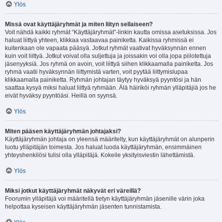
Ylös
Missä ovat käyttäjäryhmät ja miten liityn sellaiseen?
Voit nähdä kaikki ryhmät “Käyttäjäryhmät”-linkin kautta omissa asetuksissa. Jos
haluat liittyä yhteen, klikkaa vastaavaa painiketta. Kaikissa ryhmissä ei
kuitenkaan ole vapaata pääsyä. Jotkut ryhmät vaativat hyväksynnän ennen
kuin voit liittyä. Jotkut voivat olla suljettuja ja joissakin voi olla jopa piilotettuja
jäsenyyksiä. Jos ryhmä on avoin, voit liittyä siihen klikkaamalla painiketta. Jos
ryhmä vaatii hyväksynnän liittymistä varten, voit pyytää liittymislupaa
klikkaamalla painiketta. Ryhmän johtajan täytyy hyväksyä pyyntösi ja hän
saattaa kysyä miksi haluat liittyä ryhmään. Älä häiriköi ryhmän ylläpitäjiä jos he
eivät hyväksy pyyntöäsi. Heillä on syynsä.
Ylös
Miten pääsen käyttäjäryhmän johtajaksi?
Käyttäjäryhmän johtaja on yleensä määritelty, kun käyttäjäryhmät on alunperin
luotu ylläpitäjän toimesta. Jos haluat luoda käyttäjäryhmän, ensimmäinen
yhteyshenkilösi tulisi olla ylläpitäjä. Kokeile yksityisviestin lähettämistä.
Ylös
Miksi jotkut käyttäjäryhmät näkyvät eri väreillä?
Foorumin ylläpitäjä voi määritellä tietyn käyttäjäryhmän jäsenille värin joka
helpottaa kyseisen käyttäjäryhmän jäsenten tunnistamista.