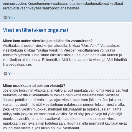
ominaisuuden. Kirjautuminen vaaditaan, jotta tunnistautumattomat käyttäjät
eivät voisi väärinkäyttää sähköpostijärjestelmää.
Ylös
Viestien lähetyksen ongelmat
Miten luon uuden viestiketjun tai lähetän vastauksen?
Aloittaaksesi uuden viestiketjun alueella, klikkaa "Uusi Aihe". Vastataksesi
viestiketjuun klikkaa "Vastaa Viestiin". Viestien kirjoittaminen voi vaatia
rekisteröitymisen. Lista sinun oikeuksistasi alueella on nähtävillä alueen ja
viestiketjun alalaidassa. Esimerkiksi: Voit kirjoittaa uusia viestejä, Voit lähettää
liitetiedostoja, jne.
Ylös
Miten muokkaan tai poistan viestejä?
Jos et ole foorumin ylläpitäjä tai valvoja, voit muokata vain omia viestejäsi. Voit
muokata viestiä klikkaamalla muokkaa-painiketta haluamassasi viestissä.
Joskus painike toimii vain tietyn ajan viestin luomisen jälkeen. Jos joku on jo
vastannut viestiin, löydät viestiketjuun palatessasi pienen tekstin viestisi alla,
joka kertoo viestin muokkauskertojen lukumäärän ja muokkausajan. Tämä
näkyy vain jos joku on vastannut viestiin. Se ei näy, jos valvoja tai ylläpitäjä
muokkaa viestiä, mutta he saattavat jättää pienen huomautuksen viestin
muokkaamisen syistä niin halutessaan. Huomaa, että normaalit käyttäjät eivät
voi poistaa viestejä, jos niihin on joku vastannut.