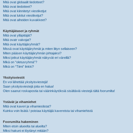
Mitä ovat globaalit tiedotteet?
Mitä ovat tiedotteet?
Mitä ovat kiinnitetyt viestiketjut
Mitä ovat lukitut viestiketjut?
Mitä ovat aiheiden kuvakkeet?
Käyttäjätasot ja ryhmät
Mitä ovat ylläpitäjät?
Mitä ovatr valvojat?
Mitä ovat käyttäjäryhmät?
Missä ovat käyttäjäryhmät ja miten liityn sellaiseen?
Miten pääsen käyttäjäryhmän johtajaksi?
Miksi jotkut käyttäjäryhmät näkyvät eri väreillä?
Mikä on “oletusryhmä”?
Mikä on “Tiimi” linkki?
Yksityisviestit
En voi lähettää yksityisviestejä!
Saan yksityisviestejä joita en halua!
Olen saanut roskapostia tai väärinkäytöksiä sisältäviä viestejä tältä foorumilta!
Ystävät ja vihamiehet
Mitä ovat kaveri ja vihamieslistat?
Kuinka voin lisätä / poistaa käyttäjiä kavereista tai vihamiehistä
Foorumilta hakeminen
Miten etsin alueelta tai alueilta?
Miksi hakuni ei löytänyt mitään?