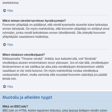
asetuksissa.
Ylös
Miksi minun viestini tarvitsee hyväksynnän?
Foorumin ylläpitäjä on päättänyt, että viestit kyseiselle alueelle tulee tarkastaa
ennen lähetystä. On myös mahdollista, että foorumin ylläpitäjä on siirtänyt sinut
ryhmään, jonka viestit tarkistetaan ennen lähettämistä. Ota yhteyttä foorumin
ylläpitäjään saadaksesi lisätietoja.
Ylös
Miten tönäisen viestiketjuani?
Klikkaamalla “Tönaise viestiä” -linkkiä, kun katselet sitä, voit “tönäistä”
viestiketjua alueen ensimmäisen sivun yläosaan. Jos et näe tätä, viestiketjujen
tönäiseminen ei ole sallittua tai aika joka viestiketjujen tönäisemisen välillä
vaaditaan ei ole vielä kulunut. On myös mahdollista nostaa viestiketjua
vastaamalla siihen, mutta varmista että noudatat foorumin sääntöjä jos päätät
tehdä niin.
Ylös
Muotoilu ja aiheiden tyypit
Mikä on BBCode?
BBCode on HTML-kielen tapainen toteutus, joka tarjoaa tiettyjen viestin osien