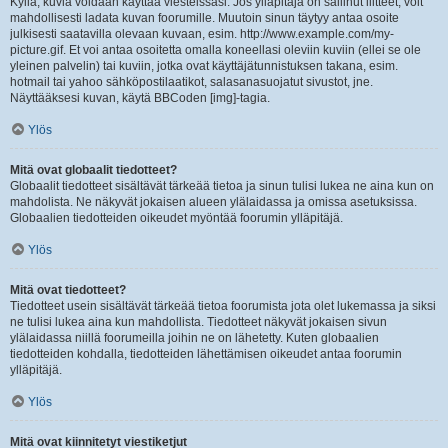
Kyllä, kuvia voidaan käyttää viesteissäsi. Jos ylläpitäjä on sallinut liitteet, voit
mahdollisesti ladata kuvan foorumille. Muutoin sinun täytyy antaa osoite
julkisesti saatavilla olevaan kuvaan, esim. http://www.example.com/my-
picture.gif. Et voi antaa osoitetta omalla koneellasi oleviin kuviin (ellei se ole
yleinen palvelin) tai kuviin, jotka ovat käyttäjätunnistuksen takana, esim.
hotmail tai yahoo sähköpostilaatikot, salasanasuojatut sivustot, jne.
Näyttääksesi kuvan, käytä BBCoden [img]-tagia.
Ylös
Mitä ovat globaalit tiedotteet?
Globaalit tiedotteet sisältävät tärkeää tietoa ja sinun tulisi lukea ne aina kun on
mahdolista. Ne näkyvät jokaisen alueen ylälaidassa ja omissa asetuksissa.
Globaalien tiedotteiden oikeudet myöntää foorumin ylläpitäjä.
Ylös
Mitä ovat tiedotteet?
Tiedotteet usein sisältävät tärkeää tietoa foorumista jota olet lukemassa ja siksi
ne tulisi lukea aina kun mahdollista. Tiedotteet näkyvät jokaisen sivun
ylälaidassa niillä foorumeilla joihin ne on lähetetty. Kuten globaalien
tiedotteiden kohdalla, tiedotteiden lähettämisen oikeudet antaa foorumin
ylläpitäjä.
Ylös
Mitä ovat kiinnitetyt viestiketjut