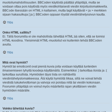
muotoilumahdollisuuden. BBCoden käytöstä päättää ylläpitäjä, mutta se
voidaan ottaa pois käytöstä myös viestikohtaisesti viestin kirjoituslomakkeella.
BBCode itsessään on HTML:n kaltainen, mutta tagit käyttävät < ja > merkkien
sijaan hakasulkuja [ ja ]. BBCoden oppaan löydät viestinlähetyssivun kautta.
Ylös
Onko HTML sallittu?
Ei. Tällä foorumilla ei ole mahdollista lähettää HTML:ää siten, että se toimisi
HTML-koodina. Yleisimmät HTML-muotoilut voi kuitenkin tehdä BBCoden
avulla.
Ylös
Mitä ovat hymiöt?
Hymiöt tai emoticonit ovat pieniä kuvia joita voidaan käyttää tunteiden
ilmaisemiseen lyhyitä koodeja käyttämällä. Esimerkiksi :) tarkoittaa iloista ja :(
tarkoittaa surullista. Hymiöiden täysi lista on nähtävillä
viestinlähetyslomakkeessa. Älä käytä hymiöitä liikaa, sillä ne voivat tehdä
viestistä lukukelvottoman ja valvoja voi poistaa niitä tai viestin kokonaan.
Foorumin ylläpitäjä on voinut myös määritellä rajan yksittäisen viestin
hymiöiden määrälle.
Ylös
Voinko lähettää kuvia?