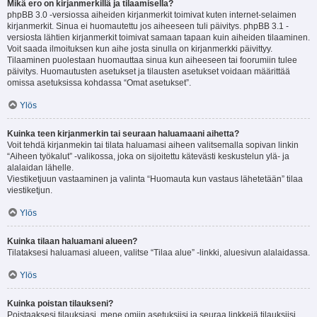
Mikä ero on kirjanmerkillä ja tilaamisella?
phpBB 3.0 -versiossa aiheiden kirjanmerkit toimivat kuten internet-selaimen
kirjanmerkit. Sinua ei huomautettu jos aiheeseen tuli päivitys. phpBB 3.1 -
versiosta lähtien kirjanmerkit toimivat samaan tapaan kuin aiheiden tilaaminen.
Voit saada ilmoituksen kun aihe josta sinulla on kirjanmerkki päivittyy.
Tilaaminen puolestaan huomauttaa sinua kun aiheeseen tai foorumiin tulee
päivitys. Huomautusten asetukset ja tilausten asetukset voidaan määrittää
omissa asetuksissa kohdassa “Omat asetukset”.
Ylös
Kuinka teen kirjanmerkin tai seuraan haluamaani aihetta?
Voit tehdä kirjanmekin tai tilata haluamasi aiheen valitsemalla sopivan linkin
“Aiheen työkalut” -valikossa, joka on sijoitettu kätevästi keskustelun ylä- ja
alalaidan lähelle.
Viestiketjuun vastaaminen ja valinta “Huomauta kun vastaus lähetetään” tilaa
viestiketjun.
Ylös
Kuinka tilaan haluamani alueen?
Tilataksesi haluamasi alueen, valitse “Tilaa alue” -linkki, aluesivun alalaidassa.
Ylös
Kuinka poistan tilaukseni?
Poistaaksesi tilauksiasi, mene omiin asetuksiisi ja seuraa linkkejä tilauksiisi.