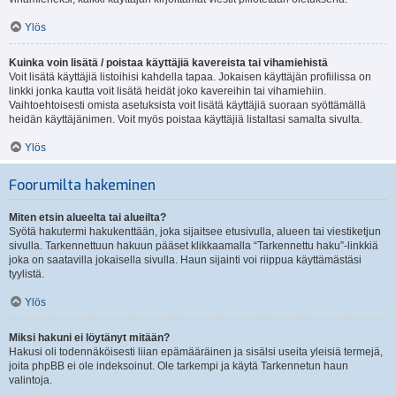
Ylös
Kuinka voin lisätä / poistaa käyttäjiä kavereista tai vihamiehistä
Voit lisätä käyttäjiä listoihisi kahdella tapaa. Jokaisen käyttäjän profiilissa on
linkki jonka kautta voit lisätä heidät joko kavereihin tai vihamiehiin.
Vaihtoehtoisesti omista asetuksista voit lisätä käyttäjiä suoraan syöttämällä
heidän käyttäjänimen. Voit myös poistaa käyttäjiä listaltasi samalta sivulta.
Ylös
Foorumilta hakeminen
Miten etsin alueelta tai alueilta?
Syötä hakutermi hakukenttään, joka sijaitsee etusivulla, alueen tai viestiketjun
sivulla. Tarkennettuun hakuun pääset klikkaamalla “Tarkennettu haku”-linkkiä
joka on saatavilla jokaisella sivulla. Haun sijainti voi riippua käyttämästäsi
tyylistä.
Ylös
Miksi hakuni ei löytänyt mitään?
Hakusi oli todennäköisesti liian epämääräinen ja sisälsi useita yleisiä termejä,
joita phpBB ei ole indeksoinut. Ole tarkempi ja käytä Tarkennetun haun
valintoja.