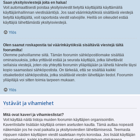
Saan yksityisviestejä joita en halua!
Voit automaattisesti poistaa yksityisviestit tietyltä käyttäjältä käyttämällä
käyttäjänhallinnan viestisääntöjä. Jos saat väärinkäytöksiä sisältäviä viestejä
tietyltä käyttäjältä, voit raportoida viestit valvojille. Heillä on oikeudet estää
käyttäjiä lähettämästä yksityisviestejä.
Ylös
Olen saanut roskapostia tai väärinkäytöksiä sisältäviä viestejä tältä
foorumilta!
Olemme pahoillamme siitä. Tämän foorumin sähköpostilomake sisältää
ominaisuuksia, jotka yrittävät estää ja seurata käyttäjiä, jotka lähettävät
sellaisia viestejä, joten ota yhteyttä foorumin ylläpitäjään ja lähetä hänelle täysi
kopio saamastasi sähköpostista. On tärkeää, että se sisältää kaikki
otsaketiedot sähköpostista, jotka sisältävät viestin lähettäjän tiedot. Foorumin
ylläpitäjä voi sitten toimia tarpeen mukaan.
Ylös
Ystävät ja vihamiehet
Mitä ovat kaveri ja vihamieslistat?
Voit käyttää näitä listoja muiden foorumin käyttäjien organisointiin.
Kaverilistalle lisätään käyttäjiä omien asetusten kautta. Tämä auttaa nopeasti
näkemään jos he ovat paikalla ja yksityisviestien lähettämisessä. Teemasta
riippuen näiden käyttäjien viestit saatetaan myös korostaa. Jos lisäät käyttäjän
vihamieheksi, kaikki käyttäjän kirjoittamat viestit piilotetaan oletuksena.