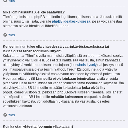
Ylös
Miksi ominaisuutta X ei ole saatavilla?
Tämä ohjelmisto on phpBB Limitedin kirjoittama ja lisensoima. Jos uskot, että
ominaisuus tulisi lisätä, vieraile
phpBB ideakeskuksessa
, jossa voit äänestää
olemassa olevia ideoita tai lähettää uuden.
Ylös
Keneen minun tulee olla yhteydessä väärinkäytöstapauksissa tai
lakiasioissa tähän foorumiin liittyen?
Kuka tahansa “Tiimi”-sivulla mainituista ylläpitäjistä on todennäköisesti sopiva
yhteyshenkilö valituksillesi. Jos et tätä kautta saa vastausta, sinun kannattaa
ottaa yhteyttä verkkotunnuksen omistajaan (tee
whois-kysely
) tai jos kyseessä
on ilmaispalvelussa oleva (esim. Yahoo!, free.fr, f2s.com, jne.), ota yhteyttä
ylläpitoon tai väärinkäytöksistä vastaavaan osastoon kyseisessä palvelussa.
Huomaa, että phpBB Limitedillä
ei ole lainkaan toimivaltaa
ja sitä ei voida
pitää vastuussa miten, missä tai kenen toimesta tämä foorumi on käytössä. Älä
ota yhteyttä phpBB Limitediin missään lakiasioissa
jotka eivät liity
phpBB.com-sivustoon tai pelkkään phpBB-sovellukseen itseensä. Jos lähetät
sähköpostia phpBB Limitedille
mistään kolmannen osapuolen
tämän
sovelluksen käytöstä, voit odottaa niukkasanaista vastausta, jos edes
vastausta lainkaan.
Ylös
Kuinka otan yhteyttä foorumin ylläpitäjään?