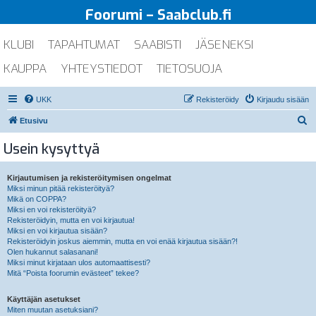
Foorumi – Saabclub.fi
KLUBI
TAPAHTUMAT
SAABISTI
JÄSENEKSI
KAUPPA
YHTEYSTIEDOT
TIETOSUOJA
UKK
Rekisteröidy
Kirjaudu sisään
E
Etusivu
t
Usein kysyttyä
s
i
Kirjautumisen ja rekisteröitymisen ongelmat
Miksi minun pitää rekisteröityä?
Mikä on COPPA?
Miksi en voi rekisteröityä?
Rekisteröidyin, mutta en voi kirjautua!
Miksi en voi kirjautua sisään?
Rekisteröidyin joskus aiemmin, mutta en voi enää kirjautua sisään?!
Olen hukannut salasanani!
Miksi minut kirjataan ulos automaattisesti?
Mitä “Poista foorumin evästeet” tekee?
Käyttäjän asetukset
Miten muutan asetuksiani?