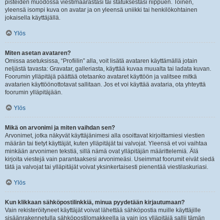
pisteiden muodossa viestimäärästäsi tai statuksestasi riippuen. Toinen,
yleensä isompi kuva on avatar ja on yleensä uniikki tai henkilökohtainen
jokaisella käyttäjällä.
Ylös
Miten asetan avataren?
Omissa asetuksissa, “Profiilin” alla, voit lisätä avataren käyttämällä jotain
neljästä tavasta: Gravatar, galleriasta, käyttää kuvaa muualta tai ladata kuvan.
Foorumin ylläpitäjä päättää otetaanko avataret käyttöön ja valitsee mitkä
avatarien käyttöönottotavat sallitaan. Jos et voi käyttää avataria, ota yhteyttä
foorumin ylläpitäjään.
Ylös
Mikä on arvonimi ja miten vaihdan sen?
Arvonimet, jotka näkyvät käyttäjänimesi alla osoittavat kirjoittamiesi viestien
määrän tai tietyt käyttäjät, kuten ylläpitäjät tai valvojat. Yleensä et voi vaihtaa
minkään arvonimen tekstiä, sillä nämä ovat ylläpitäjän määrittelemiä. Älä
kirjoita viestejä vain parantaaksesi arvonimeäsi. Useimmat foorumit eivät siedä
tätä ja valvojat tai ylläpitäjät voivat yksinkertaisesti pienentää viestilaskuriasi.
Ylös
Kun klikkaan sähköpostilinkkiä, minua pyydetään kirjautumaan?
Vain rekisteröityneet käyttäjät voivat lähettää sähköpostia muille käyttäjille
sisäänrakennetulla sähköpostilomakkeella ja vain jos ylläpitäjä sallii tämän