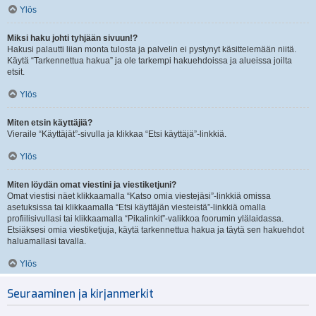
Ylös
Miksi haku johti tyhjään sivuun!?
Hakusi palautti liian monta tulosta ja palvelin ei pystynyt käsittelemään niitä.
Käytä “Tarkennettua hakua” ja ole tarkempi hakuehdoissa ja alueissa joilta
etsit.
Ylös
Miten etsin käyttäjiä?
Vieraile “Käyttäjät”-sivulla ja klikkaa “Etsi käyttäjä”-linkkiä.
Ylös
Miten löydän omat viestini ja viestiketjuni?
Omat viestisi näet klikkaamalla “Katso omia viestejäsi”-linkkiä omissa
asetuksissa tai klikkaamalla “Etsi käyttäjän viesteistä”-linkkiä omalla
profiilisivullasi tai klikkaamalla “Pikalinkit”-valikkoa foorumin ylälaidassa.
Etsiäksesi omia viestiketjuja, käytä tarkennettua hakua ja täytä sen hakuehdot
haluamallasi tavalla.
Ylös
Seuraaminen ja kirjanmerkit