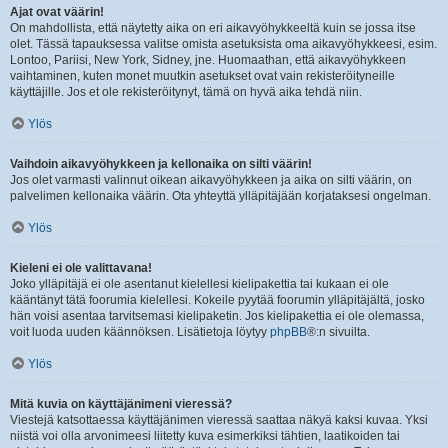
Ajat ovat väärin!
On mahdollista, että näytetty aika on eri aikavyöhykkeeltä kuin se jossa itse
olet. Tässä tapauksessa valitse omista asetuksista oma aikavyöhykkeesi, esim.
Lontoo, Pariisi, New York, Sidney, jne. Huomaathan, että aikavyöhykkeen
vaihtaminen, kuten monet muutkin asetukset ovat vain rekisteröityneille
käyttäjille. Jos et ole rekisteröitynyt, tämä on hyvä aika tehdä niin.
Ylös
Vaihdoin aikavyöhykkeen ja kellonaika on silti väärin!
Jos olet varmasti valinnut oikean aikavyöhykkeen ja aika on silti väärin, on
palvelimen kellonaika väärin. Ota yhteyttä ylläpitäjään korjataksesi ongelman.
Ylös
Kieleni ei ole valittavana!
Joko ylläpitäjä ei ole asentanut kielellesi kielipakettia tai kukaan ei ole
kääntänyt tätä foorumia kielellesi. Kokeile pyytää foorumin ylläpitäjältä, josko
hän voisi asentaa tarvitsemasi kielipaketin. Jos kielipakettia ei ole olemassa,
voit luoda uuden käännöksen. Lisätietoja löytyy
phpBB
®:n sivuilta.
Ylös
Mitä kuvia on käyttäjänimeni vieressä?
Viestejä katsottaessa käyttäjänimen vieressä saattaa näkyä kaksi kuvaa. Yksi
niistä voi olla arvonimeesi liitetty kuva esimerkiksi tähtien, laatikoiden tai