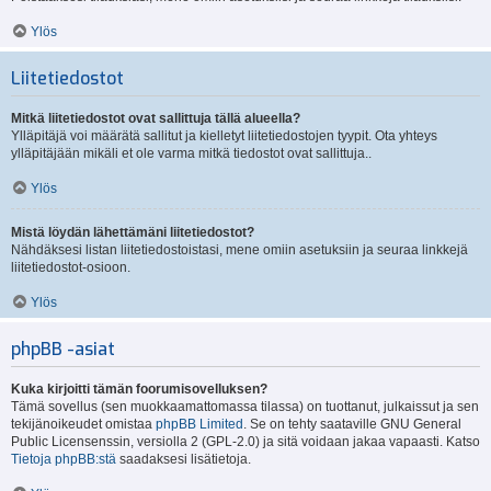
Ylös
Liitetiedostot
Mitkä liitetiedostot ovat sallittuja tällä alueella?
Ylläpitäjä voi määrätä sallitut ja kielletyt liitetiedostojen tyypit. Ota yhteys
ylläpitäjään mikäli et ole varma mitkä tiedostot ovat sallittuja..
Ylös
Mistä löydän lähettämäni liitetiedostot?
Nähdäksesi listan liitetiedostoistasi, mene omiin asetuksiin ja seuraa linkkejä
liitetiedostot-osioon.
Ylös
phpBB -asiat
Kuka kirjoitti tämän foorumisovelluksen?
Tämä sovellus (sen muokkaamattomassa tilassa) on tuottanut, julkaissut ja sen
tekijänoikeudet omistaa
phpBB Limited
. Se on tehty saataville GNU General
Public Licensenssin, versiolla 2 (GPL-2.0) ja sitä voidaan jakaa vapaasti. Katso
Tietoja phpBB:stä
saadaksesi lisätietoja.