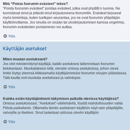
Mitä “Poista foorumin evästeet” tekee?
“Poista foorumin evästeet” poistaa evästeet, jotka ovat phpBB:n luomia. Ne
tunnistavat sinut ja pitävät sinut kirjautuneena foorumille. Evästeet tarjoavat
myös toimintoja, kuten luettujen seurantaa, jos ne ovat foorumin ylläpitäjän
käyttöönottamia. Jos sinulla on sisään tai uloskirjautumisen kanssa ongelmia,
foorumin evästeiden poistaminen voi auttaa.
Ylös
Käyttäjän asetukset
Miten muutan asetuksiani?
Jos olet rekisteröitynyt käyttäjä, kaikki asetuksesi tallennetaan foorumin
tietokantaan. Muokataksesi niitä, vieraile omissa asetuksissa, johon vievä
linkki löytyy yleensä klikkaamalla käyttäjänimeäsi foorumin sivujen ylälaidassa.
Tätä kautta voit muokata asetuksiasi ja valintojasi.
Ylös
Kuinka estän käyttäjänimeni näkymisen paikalla olevissa käyttäjissä?
Omissa asetuksissasi, “Asetukset”-välilehdellä, löydät mahdollisuuden valita
Piilota paikallaolo
. Ottamalla tämän asetuksen käyttöön näyt vain ylläpitäjille,
valvojille ja itsellesi. Sinut lasketaan piilossa oleviin käyttäjiin.
Ylös