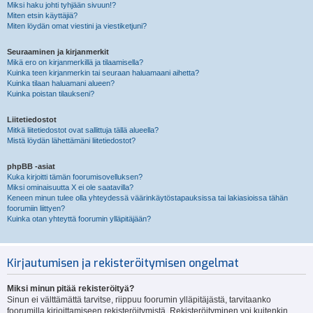
Miksi haku johti tyhjään sivuun!?
Miten etsin käyttäjiä?
Miten löydän omat viestini ja viestiketjuni?
Seuraaminen ja kirjanmerkit
Mikä ero on kirjanmerkillä ja tilaamisella?
Kuinka teen kirjanmerkin tai seuraan haluamaani aihetta?
Kuinka tilaan haluamani alueen?
Kuinka poistan tilaukseni?
Liitetiedostot
Mitkä liitetiedostot ovat sallittuja tällä alueella?
Mistä löydän lähettämäni liitetiedostot?
phpBB -asiat
Kuka kirjoitti tämän foorumisovelluksen?
Miksi ominaisuutta X ei ole saatavilla?
Keneen minun tulee olla yhteydessä väärinkäytöstapauksissa tai lakiasioissa tähän
foorumiin liittyen?
Kuinka otan yhteyttä foorumin ylläpitäjään?
Kirjautumisen ja rekisteröitymisen ongelmat
Miksi minun pitää rekisteröityä?
Sinun ei välttämättä tarvitse, riippuu foorumin ylläpitäjästä, tarvitaanko
foorumilla kirjoittamiseen rekisteröitymistä. Rekisteröityminen voi kuitenkin