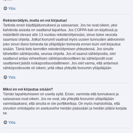
Ylös
Rekisteröidyin, mutta en voi kirjautua!
Tarkista ensin käyttäjätunnuksesi ja salasanasi. Jos ne ovat oikein, yksi
kahdesta asiasta on saattanut tapahtua. Jos COPPA-tuki on käytössä ja
määrittelit olevasi alle 13-vuotias rekisteröityessäsi, sinun tulee seurata
saamiasi ohjeita. Jotkut foorumit vaativat myös uusien tunnusten aktivoinnin
joko sinun itsesi toimesta tai ylläpitäjän toimesta ennen kuin voit kirjautua
sisään. Tämä tieto kerrottiin rekisteröitymisen yhteydessä. Jos sinulle
lähetettiin sähköpostia, seuraa ohjeita. Jos et saanut sähköpostia, olet
saattanut antaa virheellisen sähköpostiosoitteen tai sähköpostit ovat
saattaneet jäädä roskapostisuodattimeen. Jos olet varma, että antamasi
sähköpostiosoite oli oikein, yritä ottaa yhteyttä foorumin ylläpitäjään.
Ylös
Miksi en voi kirjautua sisään?
Tämän tapahtumiseen on useita syitä. Ensin, varmista että tunnuksesi ja
salasanasi ovat oikein. Jos ne ovat, ota yhteyttä foorumin ylläpitäjään
varmistaaksesi, että sinulla ei ole porttikieltoja. On myös mahdollista, että
sivuston omistajalla on asetusvirhe heidän päässään ja heidän pitäisi korjata
se.
Ylös