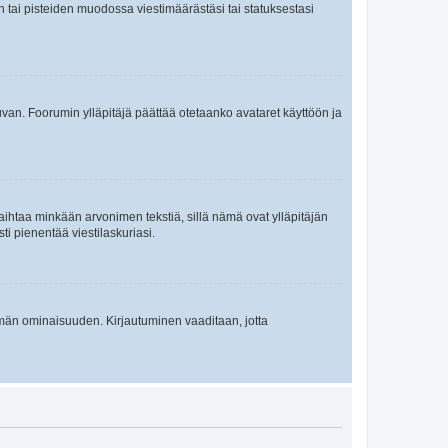
en tai pisteiden muodossa viestimäärästäsi tai statuksestasi
 kuvan. Foorumin ylläpitäjä päättää otetaanko avataret käyttöön ja
i vaihtaa minkään arvonimen tekstiä, sillä nämä ovat ylläpitäjän
sti pienentää viestilaskuriasi.
 tämän ominaisuuden. Kirjautuminen vaaditaan, jotta