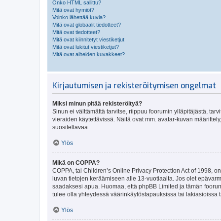
Onko HTML sallittu?
Mitä ovat hymiöt?
Voinko lähettää kuvia?
Mitä ovat globaalit tiedotteet?
Mitä ovat tiedotteet?
Mitä ovat kiinnitetyt viestiketjut
Mitä ovat lukitut viestiketjut?
Mitä ovat aiheiden kuvakkeet?
Kirjautumisen ja rekisteröitymisen ongelmat
Miksi minun pitää rekisteröityä?
Sinun ei välttämättä tarvitse, riippuu foorumin ylläpitäjästä, tar
vieraiden käytettävissä. Näitä ovat mm. avatar-kuvan määrittely,
suositeltavaa.
Ylös
Mikä on COPPA?
COPPA, tai Children’s Online Privacy Protection Act of 1998, on y
luvan tietojen keräämiseen alle 13-vuotiaalta. Jos olet epävarm
saadaksesi apua. Huomaa, että phpBB Limited ja tämän foorumin
tulee olla yhteydessä väärinkäytöstapauksissa tai lakiasioissa t
Ylös