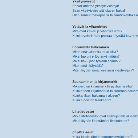
Yksityisviestit
En voi lähettää yksityisviestejä!
Saan yksityisviestejä joita en halua!
Olen saanut roskapostia tai väärinkäytöksiä s
Ystävät ja vihamiehet
Mitä ovat kaveri ja vihamieslistat?
Kuinka voin lisätä / poistaa käyttäjiä kaverei
Foorumilta hakeminen
Miten etsin alueelta tai alueilta?
Miksi hakuni ei löytänyt mitään?
Miksi haku johti tyhjään sivuun!?
Miten etsin käyttäjiä?
Miten löydän omat viestini ja viestiketjuni?
Seuraaminen ja kirjanmerkit
Mikä ero on kirjanmerkillä ja tilaamisella?
Kuinka teen kirjanmerkin tai seuraan haluam
Kuinka tilaan haluamani alueen?
Kuinka poistan tilaukseni?
Liitetiedostot
Mitkä liitetiedostot ovat sallittuja tällä alueell
Mistä löydän lähettämäni liitetiedostot?
phpBB -asiat
Kuka kirjoitti tämän foorumisovelluksen?