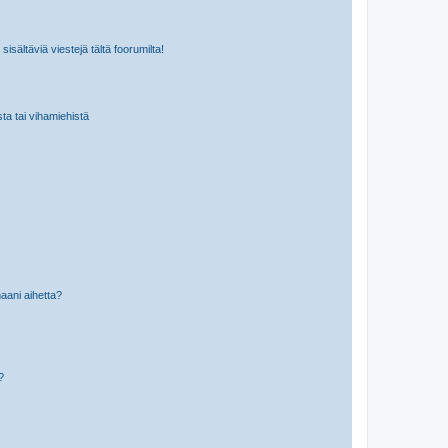
isältäviä viestejä tältä foorumilta!
sta tai vihamiehistä
aani aihetta?
a?