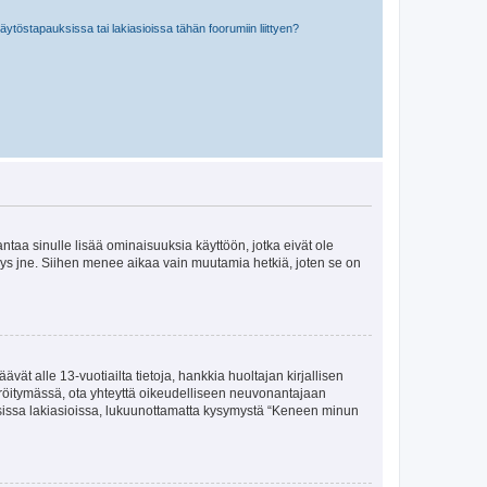
töstapauksissa tai lakiasioissa tähän foorumiin liittyen?
 antaa sinulle lisää ominaisuuksia käyttöön, jotka eivät ole
enyys jne. Siihen menee aikaa vain muutamia hetkiä, joten se on
vät alle 13-vuotiailta tietoja, hankkia huoltajan kirjallisen
teröitymässä, ota yhteyttä oikeudelliseen neuvonantajaan
isissa lakiasioissa, lukuunottamatta kysymystä “Keneen minun