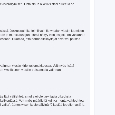
 rekisteröitymisen. Lista sinun oikeuksistasi alueella on
tissä. Joskus painike toimii vain tietyn ajan viestin luomisen
umäärän ja muokkausajan. Tämä näkyy vain jos joku on vastannut
tessaan. Huomaa, että normaalit käyttäjät eivät voi poistaa
valinnan viestin kirjoituslomakkeessa. Voit myös lisätä
isen yksittäiseen viestiin poistamalla valinnan
 tätä välilehteä, sinulla ei ole tarvittavia oikeuksia
 tekstikentässä. Voit myös määritellä kuinka monta vaihtoehtoa
 valita”, äänestyksen kesto päivinä (0 kestää loputtomasti) ja