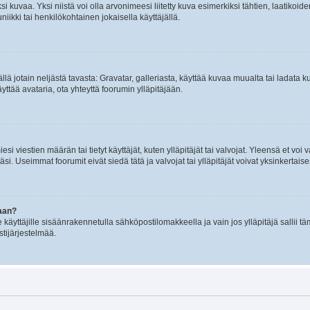
 kuvaa. Yksi niistä voi olla arvonimeesi liitetty kuva esimerkiksi tähtien, laatikoid
iikki tai henkilökohtainen jokaisella käyttäjällä.
mällä jotain neljästä tavasta: Gravatar, galleriasta, käyttää kuvaa muualta tai ladata
äyttää avataria, ota yhteyttä foorumin ylläpitäjään.
iesi viestien määrän tai tietyt käyttäjät, kuten ylläpitäjät tai valvojat. Yleensä et vo
i. Useimmat foorumit eivät siedä tätä ja valvojat tai ylläpitäjät voivat yksinkertaise
aan?
le käyttäjille sisäänrakennetulla sähköpostilomakkeella ja vain jos ylläpitäjä sallii
stijärjestelmää.