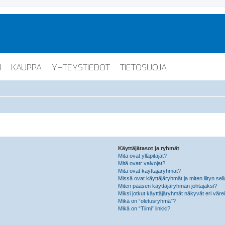
I
KAUPPA
YHTEYSTIEDOT
TIETOSUOJA
Käyttäjätasot ja ryhmät
Mitä ovat ylläpitäjät?
Mitä ovatr valvojat?
Mitä ovat käyttäjäryhmät?
Missä ovat käyttäjäryhmät ja miten liityn sel
Miten pääsen käyttäjäryhmän johtajaksi?
Miksi jotkut käyttäjäryhmät näkyvät eri värei
Mikä on “oletusryhmä”?
Mikä on “Tiimi” linkki?