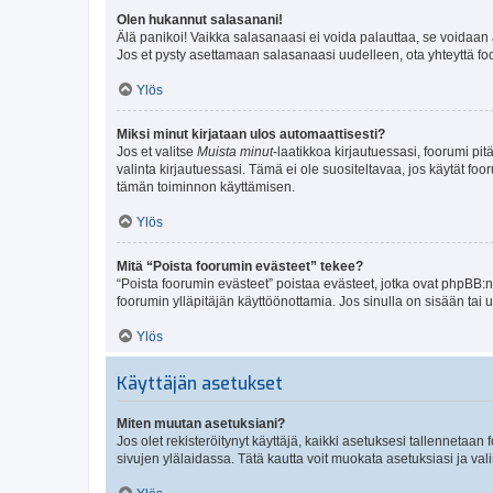
Olen hukannut salasanani!
Älä panikoi! Vaikka salasanaasi ei voida palauttaa, se voidaan 
Jos et pysty asettamaan salasanaasi uudelleen, ota yhteyttä foo
Ylös
Miksi minut kirjataan ulos automaattisesti?
Jos et valitse
Muista minut
-laatikkoa kirjautuessasi, foorumi pi
valinta kirjautuessasi. Tämä ei ole suositeltavaa, jos käytät foo
tämän toiminnon käyttämisen.
Ylös
Mitä “Poista foorumin evästeet” tekee?
“Poista foorumin evästeet” poistaa evästeet, jotka ovat phpBB:n 
foorumin ylläpitäjän käyttöönottamia. Jos sinulla on sisään ta
Ylös
Käyttäjän asetukset
Miten muutan asetuksiani?
Jos olet rekisteröitynyt käyttäjä, kaikki asetuksesi tallennetaa
sivujen ylälaidassa. Tätä kautta voit muokata asetuksiasi ja vali