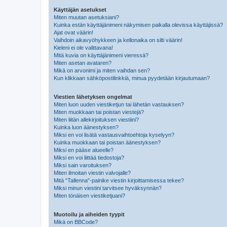
Käyttäjän asetukset
Miten muutan asetuksiani?
Kuinka estän käyttäjänimeni näkymisen paikalla olevissa käyttäjissä?
Ajat ovat väärin!
Vaihdoin aikavyöhykkeen ja kellonaika on silti väärin!
Kieleni ei ole valittavana!
Mitä kuvia on käyttäjänimeni vieressä?
Miten asetan avataren?
Mikä on arvonimi ja miten vaihdan sen?
Kun klikkaan sähköpostilinkkiä, minua pyydetään kirjautumaan?
Viestien lähetyksen ongelmat
Miten luon uuden viestiketjun tai lähetän vastauksen?
Miten muokkaan tai poistan viestejä?
Miten liitän allekirjoituksen viestiini?
Kuinka luon äänestyksen?
Miksi en voi lisätä vastausvaihtoehtoja kyselyyn?
Kuinka muokkaan tai poistan äänestyksen?
Miksi en pääse alueelle?
Miksi en voi liittää tiedostoja?
Miksi sain varoituksen?
Miten ilmoitan viestin valvojalle?
Mitä “Tallenna”-painike viestin kirjoittamisessa tekee?
Miksi minun viestini tarvitsee hyväksynnän?
Miten tönäisen viestiketjuani?
Muotoilu ja aiheiden tyypit
Mikä on BBCode?