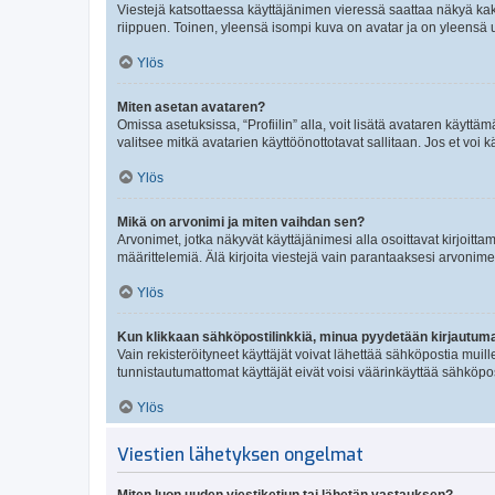
Viestejä katsottaessa käyttäjänimen vieressä saattaa näkyä kaksi
riippuen. Toinen, yleensä isompi kuva on avatar ja on yleensä un
Ylös
Miten asetan avataren?
Omissa asetuksissa, “Profiilin” alla, voit lisätä avataren käyttä
valitsee mitkä avatarien käyttöönottotavat sallitaan. Jos et voi k
Ylös
Mikä on arvonimi ja miten vaihdan sen?
Arvonimet, jotka näkyvät käyttäjänimesi alla osoittavat kirjoittam
määrittelemiä. Älä kirjoita viestejä vain parantaaksesi arvonimeäs
Ylös
Kun klikkaan sähköpostilinkkiä, minua pyydetään kirjautum
Vain rekisteröityneet käyttäjät voivat lähettää sähköpostia muil
tunnistautumattomat käyttäjät eivät voisi väärinkäyttää sähköpo
Ylös
Viestien lähetyksen ongelmat
Miten luon uuden viestiketjun tai lähetän vastauksen?