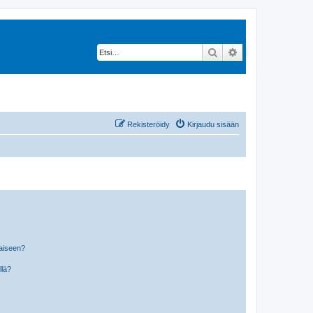
Etsi
Tarkennettu hak
Rekisteröidy
Kirjaudu sisään
laiseen?
llä?