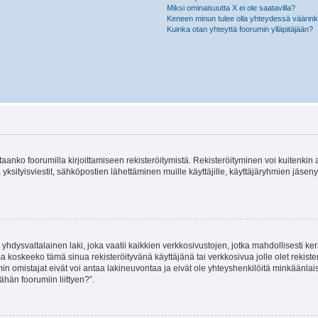
Miksi ominaisuutta X ei ole saatavilla?
Keneen minun tulee olla yhteydessä väärinkäy
Kuinka otan yhteyttä foorumin ylläpitäjään?
vitaanko foorumilla kirjoittamiseen rekisteröitymistä. Rekisteröityminen voi kuitenkin
 yksityisviestit, sähköpostien lähettäminen muille käyttäjille, käyttäjäryhmien jäs
hdysvaltalainen laki, joka vaatii kaikkien verkkosivustojen, jotka mahdollisesti kerää
a koskeeko tämä sinua rekisteröityvänä käyttäjänä tai verkkosivua jolle olet rekis
 omistajat eivät voi antaa lakineuvontaa ja eivät ole yhteyshenkilöitä minkäänla
ähän foorumiin liittyen?”.