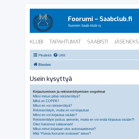
Foorumi – Saabclub.fi
Suomen Saab-klubi ry
KLUBI
TAPAHTUMAT
SAABISTI
JÄSENEKS
Pikalinkit
UKK
Etusivu
Usein kysyttyä
Kirjautumisen ja rekisteröitymisen ongelmat
Miksi minun pitää rekisteröityä?
Mikä on COPPA?
Miksi en voi rekisteröityä?
Rekisteröidyin, mutta en voi kirjautua!
Miksi en voi kirjautua sisään?
Rekisteröidyin joskus aiemmin, mutta en voi enää kirjautua sisään?!
Olen hukannut salasanani!
Miksi minut kirjataan ulos automaattisesti?
Mitä “Poista foorumin evästeet” tekee?