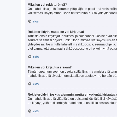
Miksi en voi rekisteröityä?
On mahdollista, että foorumin ylläpitäjä on poistanut rekisteröin
valitsemasi käyttäjätunnuksen rekisteröinnin. Ota yhteyttä foor
Ylös
Rekisteröidyin, mutta en voi kirjautua!
Tarkista ensin käyttäjätunnuksesi ja salasanasi. Jos ne ovat oik
seurata saamiasi ohjeita. Jotkut foorumit vaativat myös uusien tu
yhteydessä. Jos sinulle lähetettiin sähköpostia, seuraa ohjeita
olet varma, että antamasi sähköpostiosoite oli oikein, yritä ottaa
Ylös
Miksi en voi kirjautua sisään?
Tämän tapahtumiseen on useita syitä. Ensin, varmista että tunnuk
mahdollista, että sivuston omistajalla on asetusvirhe heidän pää
Ylös
Rekisteröidyin joskus aiemmin, mutta en voi enää kirjautua 
On mahdollista, että ylläpitäjä on poistanut käyttäjätilisi käytö
on käynyt, yritä rekisteröityä uudelleen ja osallistu keskusteluu
Ylös