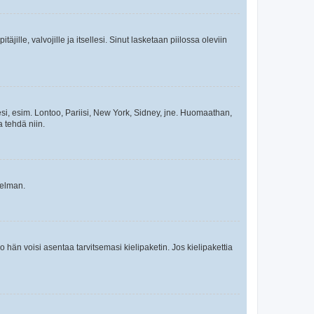
äjille, valvojille ja itsellesi. Sinut lasketaan piilossa oleviin
esi, esim. Lontoo, Pariisi, New York, Sidney, jne. Huomaathan,
a tehdä niin.
gelman.
ko hän voisi asentaa tarvitsemasi kielipaketin. Jos kielipakettia