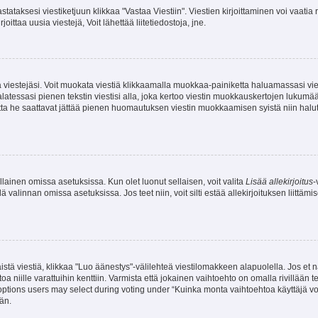
stataksesi viestiketjuun klikkaa "Vastaa Viestiin". Viestien kirjoittaminen voi vaatia
joittaa uusia viestejä, Voit lähettää liitetiedostoja, jne.
ia viestejäsi. Voit muokata viestiä klikkaamalla muokkaa-painiketta haluamassasi vies
n palatessasi pienen tekstin viestisi alla, joka kertoo viestin muokkauskertojen luk
 mutta he saattavat jättää pienen huomautuksen viestin muokkaamisen syistä niin halu
ellainen omissa asetuksissa. Kun olet luonut sellaisen, voit valita
Lisää allekirjoitus
-
lä valinnan omissa asetuksissa. Jos teet niin, voit silti estää allekirjoituksen liittäm
stä viestiä, klikkaa "Luo äänestys"-välilehteä viestilomakkeen alapuolella. Jos et näe
a niille varattuihin kenttiin. Varmista että jokainen vaihtoehto on omalla rivillään
 options users may select during voting under “Kuinka monta vaihtoehtoa käyttäjä voi
än.