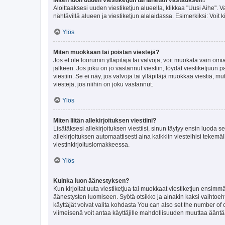
Aloittaaksesi uuden viestiketjun alueella, klikkaa "Uusi Aihe". Va
nähtävillä alueen ja viestiketjun alalaidassa. Esimerkiksi: Voit kir
Ylös
Miten muokkaan tai poistan viestejä?
Jos et ole foorumin ylläpitäjä tai valvoja, voit muokata vain om
jälkeen. Jos joku on jo vastannut viestiin, löydät viestiketjuu
viestiin. Se ei näy, jos valvoja tai ylläpitäjä muokkaa viestiä,
viestejä, jos niihin on joku vastannut.
Ylös
Miten liitän allekirjoituksen viestiini?
Lisätäksesi allekirjoituksen viestiisi, sinun täytyy ensin luoda s
allekirjoituksen automaattisesti aina kaikkiin viesteihisi tekemäl
viestinkirjoituslomakkeessa.
Ylös
Kuinka luon äänestyksen?
Kun kirjoitat uuta viestiketjua tai muokkaat viestiketjun ensimmäi
äänestysten luomiseen. Syötä otsikko ja ainakin kaksi vaihtoehto
käyttäjät voivat valita kohdasta You can also set the number of
viimeisenä voit antaa käyttäjille mahdollisuuden muuttaa ääntä