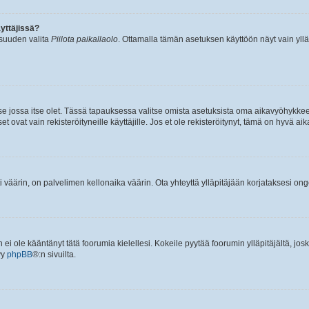
yttäjissä?
isuuden valita
Piilota paikallaolo
. Ottamalla tämän asetuksen käyttöön näyt vain ylläpit
 se jossa itse olet. Tässä tapauksessa valitse omista asetuksista oma aikavyöhykke
vat vain rekisteröityneille käyttäjille. Jos et ole rekisteröitynyt, tämä on hyvä aik
i väärin, on palvelimen kellonaika väärin. Ota yhteyttä ylläpitäjään korjataksesi on
an ei ole kääntänyt tätä foorumia kielellesi. Kokeile pyytää foorumin ylläpitäjältä, jos
yy
phpBB
®:n sivuilta.