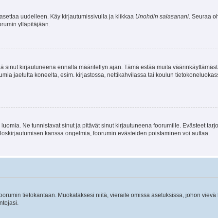
asettaa uudelleen. Käy kirjautumissivulla ja klikkaa
Unohdin salasanani
. Seuraa oh
rumin ylläpitäjään.
tää sinut kirjautuneena ennalta määritellyn ajan. Tämä estää muita väärinkäyttämäs
rumia jaetulta koneelta, esim. kirjastossa, nettikahvilassa tai koulun tietokoneluokas
luomia. Ne tunnistavat sinut ja pitävät sinut kirjautuneena foorumille. Evästeet tarj
i uloskirjautumisen kanssa ongelmia, foorumin evästeiden poistaminen voi auttaa.
n foorumin tietokantaan. Muokataksesi niitä, vieraile omissa asetuksissa, johon vievä
ntojasi.