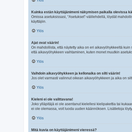
Ylös
Kuinka estän käyttäjänimeni näkymisen paikalla olevissa kä
Omissa asetuksissasi, “Asetukset”-välilehdellä, löydät mahdoll
käyttäjiin.
Ylös
Ajat ovat väärin!
On mahdollista, että näytetty aika on eri aikavyöhykkeeltä kuin
että aikavyöhykkeen vaihtaminen, kuten monet muutkin asetukset o
Ylös
Vaihdoin aikavyöhykkeen ja kellonaika on silti väärin!
Jos olet varmasti valinnut oikean aikavyöhykkeen ja aika on silt
Ylös
Kieleni ei ole valittavana!
Joko ylläpitäjä ei ole asentanut kielellesi kielipakettia tai kuka
ei ole olemassa, voit luoda uuden käännöksen. Lisätietoja löyt
Ylös
Mitä kuvia on käyttäjänimeni vieressä?