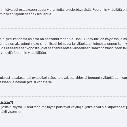
nin käytöstä estääkseen uusia vierailijoita rekisteröitymästä. Foorumin ylläpitäjä on v
umin ylläpitäjään saadaksesi apua.
ein, yksi kahdesta asiasta on saattanut tapahtua. Jos COPPA-tuki on käytössä ja määri
nnusten aktivoinnin joko sinun itsesi toimesta tai ylläpitäjän toimesta ennen kuin vo
. Jos et saanut sähköpostia, olet saattanut antaa virheellisen sähköpostiosoitteen t
 yhteyttä foorumin ylläpitäjään.
sesi ja salasanasi ovat oikein. Jos ne ovat, ota yhteyttä foorumin ylläpitäjään varmi
ssään ja heidän pitäisi korjata se.
sisään?!
stä jostain syystä. Useat foorumit myös poistavat käyttäjiä, jotka eivät ole kirjoitta
n aktiivisemmin.