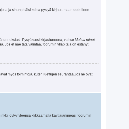
jeita ja sinun pitäisi kohta pystyä kirjautumaan uudelleen.
tä tunnuksiasi. Pysyäksesi kirjautuneena, valitse
Muista minut
-
sa. Jos et näe tätä valintaa, foorumin ylläpitäjä on estänyt
oavat myös toimintoja, kuten luettujen seurantaa, jos ne ovat
 linkki löytyy yleensä klikkaamalla käyttäjänimeäsi foorumin