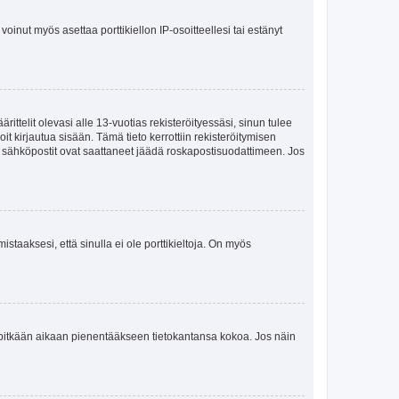
oinut myös asettaa porttikiellon IP-osoitteellesi tai estänyt
ttelit olevasi alle 13-vuotias rekisteröityessäsi, sinun tulee
it kirjautua sisään. Tämä tieto kerrottiin rekisteröitymisen
ai sähköpostit ovat saattaneet jäädä roskapostisuodattimeen. Jos
staaksesi, että sinulla ei ole porttikieltoja. On myös
neet pitkään aikaan pienentääkseen tietokantansa kokoa. Jos näin