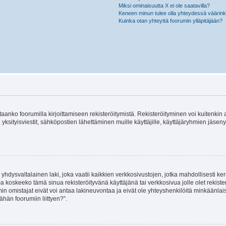
Miksi ominaisuutta X ei ole saatavilla?
Keneen minun tulee olla yhteydessä väärinkäy
Kuinka otan yhteyttä foorumin ylläpitäjään?
vitaanko foorumilla kirjoittamiseen rekisteröitymistä. Rekisteröityminen voi kuitenkin
 yksityisviestit, sähköpostien lähettäminen muille käyttäjille, käyttäjäryhmien jäs
hdysvaltalainen laki, joka vaatii kaikkien verkkosivustojen, jotka mahdollisesti kerää
a koskeeko tämä sinua rekisteröityvänä käyttäjänä tai verkkosivua jolle olet rekis
 omistajat eivät voi antaa lakineuvontaa ja eivät ole yhteyshenkilöitä minkäänla
ähän foorumiin liittyen?”.