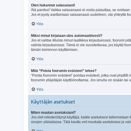
Olen hukannut salasanani!
Älä panikoi! Vaikka salasanaasi ei voida palauttaa, se voidaan 
Jos et pysty asettamaan salasanaasi uudelleen, ota yhteyttä foo
Ylös
Miksi minut kirjataan ulos automaattisesti?
Jos et valitse
Muista minut
-laatikkoa kirjautuessasi, foorumi pi
valinta kirjautuessasi. Tämä ei ole suositeltavaa, jos käytät foo
tämän toiminnon käyttämisen.
Ylös
Mitä “Poista foorumin evästeet” tekee?
“Poista foorumin evästeet” poistaa evästeet, jotka ovat phpBB:n 
foorumin ylläpitäjän käyttöönottamia. Jos sinulla on sisään ta
Ylös
Käyttäjän asetukset
Miten muutan asetuksiani?
Jos olet rekisteröitynyt käyttäjä, kaikki asetuksesi tallennetaa
sivujen ylälaidassa. Tätä kautta voit muokata asetuksiasi ja vali