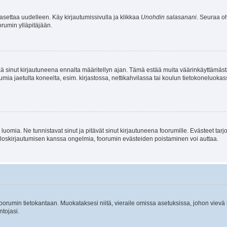
asettaa uudelleen. Käy kirjautumissivulla ja klikkaa
Unohdin salasanani
. Seuraa oh
rumin ylläpitäjään.
tää sinut kirjautuneena ennalta määritellyn ajan. Tämä estää muita väärinkäyttämäs
rumia jaetulta koneelta, esim. kirjastossa, nettikahvilassa tai koulun tietokoneluokas
luomia. Ne tunnistavat sinut ja pitävät sinut kirjautuneena foorumille. Evästeet tarj
i uloskirjautumisen kanssa ongelmia, foorumin evästeiden poistaminen voi auttaa.
n foorumin tietokantaan. Muokataksesi niitä, vieraile omissa asetuksissa, johon vievä
ntojasi.