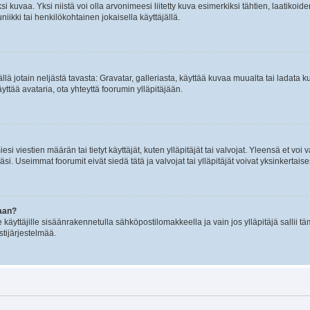
 kuvaa. Yksi niistä voi olla arvonimeesi liitetty kuva esimerkiksi tähtien, laatikoid
iikki tai henkilökohtainen jokaisella käyttäjällä.
mällä jotain neljästä tavasta: Gravatar, galleriasta, käyttää kuvaa muualta tai ladata
äyttää avataria, ota yhteyttä foorumin ylläpitäjään.
iesi viestien määrän tai tietyt käyttäjät, kuten ylläpitäjät tai valvojat. Yleensä et vo
i. Useimmat foorumit eivät siedä tätä ja valvojat tai ylläpitäjät voivat yksinkertaise
aan?
le käyttäjille sisäänrakennetulla sähköpostilomakkeella ja vain jos ylläpitäjä sallii
stijärjestelmää.