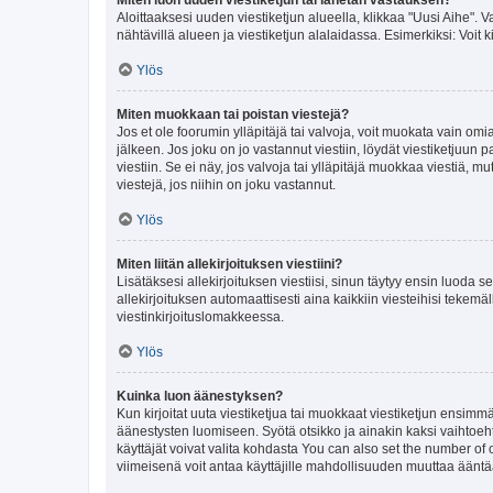
Aloittaaksesi uuden viestiketjun alueella, klikkaa "Uusi Aihe". Va
nähtävillä alueen ja viestiketjun alalaidassa. Esimerkiksi: Voit kir
Ylös
Miten muokkaan tai poistan viestejä?
Jos et ole foorumin ylläpitäjä tai valvoja, voit muokata vain om
jälkeen. Jos joku on jo vastannut viestiin, löydät viestiketjuu
viestiin. Se ei näy, jos valvoja tai ylläpitäjä muokkaa viestiä,
viestejä, jos niihin on joku vastannut.
Ylös
Miten liitän allekirjoituksen viestiini?
Lisätäksesi allekirjoituksen viestiisi, sinun täytyy ensin luoda s
allekirjoituksen automaattisesti aina kaikkiin viesteihisi tekemäl
viestinkirjoituslomakkeessa.
Ylös
Kuinka luon äänestyksen?
Kun kirjoitat uuta viestiketjua tai muokkaat viestiketjun ensimmäi
äänestysten luomiseen. Syötä otsikko ja ainakin kaksi vaihtoehto
käyttäjät voivat valita kohdasta You can also set the number of
viimeisenä voit antaa käyttäjille mahdollisuuden muuttaa ääntä