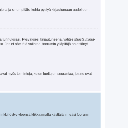
jeita ja sinun pitäisi kohta pystyä kirjautumaan uudelleen.
tä tunnuksiasi. Pysyäksesi kirjautuneena, valitse
Muista minut
-
sa. Jos et näe tätä valintaa, foorumin ylläpitäjä on estänyt
oavat myös toimintoja, kuten luettujen seurantaa, jos ne ovat
 linkki löytyy yleensä klikkaamalla käyttäjänimeäsi foorumin