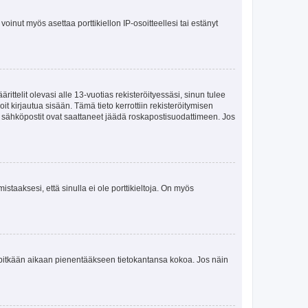
oinut myös asettaa porttikiellon IP-osoitteellesi tai estänyt
ttelit olevasi alle 13-vuotias rekisteröityessäsi, sinun tulee
it kirjautua sisään. Tämä tieto kerrottiin rekisteröitymisen
ai sähköpostit ovat saattaneet jäädä roskapostisuodattimeen. Jos
staaksesi, että sinulla ei ole porttikieltoja. On myös
neet pitkään aikaan pienentääkseen tietokantansa kokoa. Jos näin