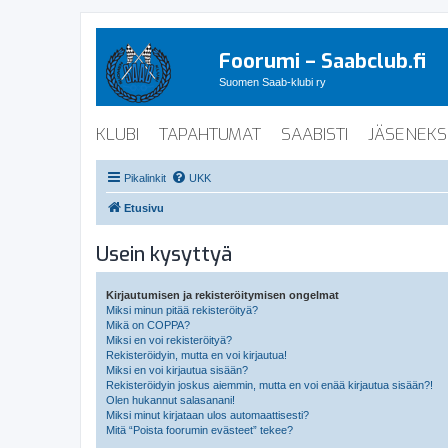
Foorumi – Saabclub.fi
Suomen Saab-klubi ry
KLUBI
TAPAHTUMAT
SAABISTI
JÄSENEKS
Pikalinkit
UKK
Etusivu
Usein kysyttyä
Kirjautumisen ja rekisteröitymisen ongelmat
Miksi minun pitää rekisteröityä?
Mikä on COPPA?
Miksi en voi rekisteröityä?
Rekisteröidyin, mutta en voi kirjautua!
Miksi en voi kirjautua sisään?
Rekisteröidyin joskus aiemmin, mutta en voi enää kirjautua sisään?!
Olen hukannut salasanani!
Miksi minut kirjataan ulos automaattisesti?
Mitä “Poista foorumin evästeet” tekee?