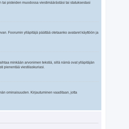
en tai pisteiden muodossa viestimäärästäsi tai statuksestasi
 kuvan. Foorumin ylläpitäjä päättää otetaanko avataret käyttöön ja
i vaihtaa minkään arvonimen tekstiä, sillä nämä ovat ylläpitäjän
sti pienentää viestilaskuriasi.
 tämän ominaisuuden. Kirjautuminen vaaditaan, jotta