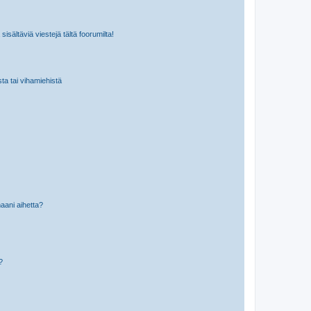
isältäviä viestejä tältä foorumilta!
sta tai vihamiehistä
aani aihetta?
a?