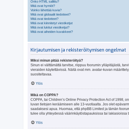
Onko HTML sallittu?
Mitä ovat hymiöt?
Voinko lähettää kuvia?
Mitä ovat globaalit tiedotteet?
Mitä ovat tiedotteet?
Mitä ovat kiinnitetyt viestiketjut
Mitä ovat lukitut viestiketjut?
Mitä ovat aiheiden kuvakkeet?
Kirjautumisen ja rekisteröitymisen ongelmat
Miksi minun pitää rekisteröityä?
Sinun ei välttämättä tarvitse, riippuu foorumin ylläpitäjästä, tar
vieraiden käytettävissä. Näitä ovat mm. avatar-kuvan määrittely,
suositeltavaa.
Ylös
Mikä on COPPA?
COPPA, tai Children’s Online Privacy Protection Act of 1998, on y
luvan tietojen keräämiseen alle 13-vuotiaalta. Jos olet epävarm
saadaksesi apua. Huomaa, että phpBB Limited ja tämän foorumin
tulee olla yhteydessä väärinkäytöstapauksissa tai lakiasioissa t
Ylös