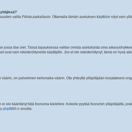
yttäjissä?
isuuden valita
Piilota paikallaolo
. Ottamalla tämän asetuksen käyttöön näyt vain ylläpit
 se jossa itse olet. Tässä tapauksessa valitse omista asetuksista oma aikavyöhykke
vat vain rekisteröityneille käyttäjille. Jos et ole rekisteröitynyt, tämä on hyvä aik
i väärin, on palvelimen kellonaika väärin. Ota yhteyttä ylläpitäjään korjataksesi on
an ei ole kääntänyt tätä foorumia kielellesi. Kokeile pyytää foorumin ylläpitäjältä, jos
yy
phpBB
®:n sivuilta.