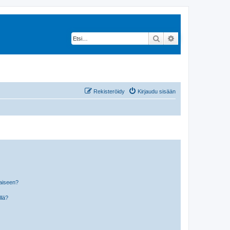
Etsi
Tarkennettu hak
Rekisteröidy
Kirjaudu sisään
laiseen?
llä?