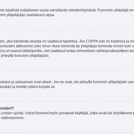
nin käytöstä estääkseen uusia vierailijoita rekisteröitymästä. Foorumin ylläpitäjä on v
umin ylläpitäjään saadaksesi apua.
ein, yksi kahdesta asiasta on saattanut tapahtua. Jos COPPA-tuki on käytössä ja määri
nnusten aktivoinnin joko sinun itsesi toimesta tai ylläpitäjän toimesta ennen kuin vo
. Jos et saanut sähköpostia, olet saattanut antaa virheellisen sähköpostiosoitteen t
 yhteyttä foorumin ylläpitäjään.
sesi ja salasanasi ovat oikein. Jos ne ovat, ota yhteyttä foorumin ylläpitäjään varmi
ssään ja heidän pitäisi korjata se.
sisään?!
stä jostain syystä. Useat foorumit myös poistavat käyttäjiä, jotka eivät ole kirjoitta
n aktiivisemmin.