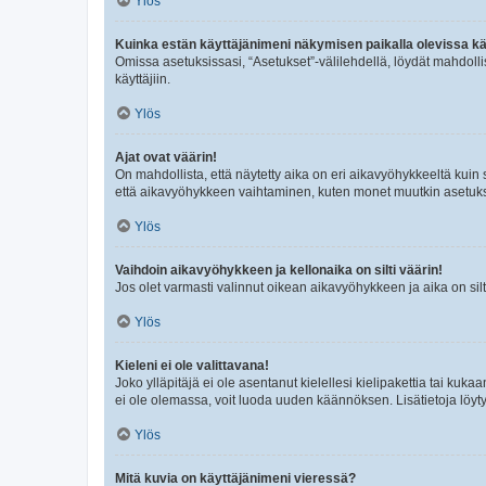
Ylös
Kuinka estän käyttäjänimeni näkymisen paikalla olevissa kä
Omissa asetuksissasi, “Asetukset”-välilehdellä, löydät mahdoll
käyttäjiin.
Ylös
Ajat ovat väärin!
On mahdollista, että näytetty aika on eri aikavyöhykkeeltä kuin
että aikavyöhykkeen vaihtaminen, kuten monet muutkin asetukset o
Ylös
Vaihdoin aikavyöhykkeen ja kellonaika on silti väärin!
Jos olet varmasti valinnut oikean aikavyöhykkeen ja aika on silt
Ylös
Kieleni ei ole valittavana!
Joko ylläpitäjä ei ole asentanut kielellesi kielipakettia tai kuka
ei ole olemassa, voit luoda uuden käännöksen. Lisätietoja löyt
Ylös
Mitä kuvia on käyttäjänimeni vieressä?