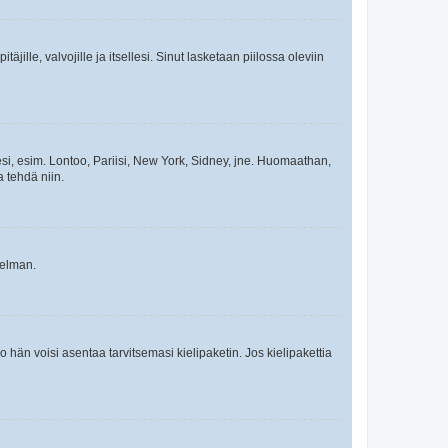
äjille, valvojille ja itsellesi. Sinut lasketaan piilossa oleviin
esi, esim. Lontoo, Pariisi, New York, Sidney, jne. Huomaathan,
a tehdä niin.
gelman.
ko hän voisi asentaa tarvitsemasi kielipaketin. Jos kielipakettia