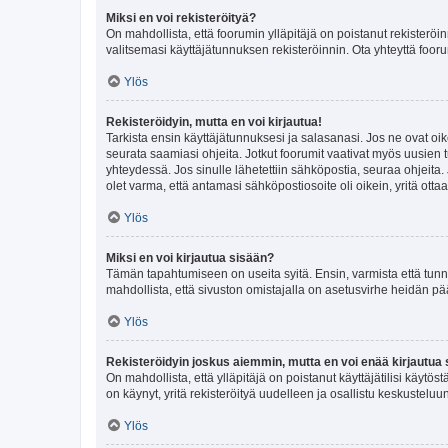
Miksi en voi rekisteröityä?
On mahdollista, että foorumin ylläpitäjä on poistanut rekisteröin
valitsemasi käyttäjätunnuksen rekisteröinnin. Ota yhteyttä foor
Ylös
Rekisteröidyin, mutta en voi kirjautua!
Tarkista ensin käyttäjätunnuksesi ja salasanasi. Jos ne ovat oik
seurata saamiasi ohjeita. Jotkut foorumit vaativat myös uusien tu
yhteydessä. Jos sinulle lähetettiin sähköpostia, seuraa ohjeita
olet varma, että antamasi sähköpostiosoite oli oikein, yritä ottaa
Ylös
Miksi en voi kirjautua sisään?
Tämän tapahtumiseen on useita syitä. Ensin, varmista että tunnuk
mahdollista, että sivuston omistajalla on asetusvirhe heidän pää
Ylös
Rekisteröidyin joskus aiemmin, mutta en voi enää kirjautua 
On mahdollista, että ylläpitäjä on poistanut käyttäjätilisi käytö
on käynyt, yritä rekisteröityä uudelleen ja osallistu keskusteluu
Ylös