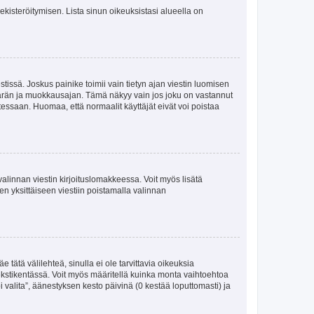
 rekisteröitymisen. Lista sinun oikeuksistasi alueella on
tissä. Joskus painike toimii vain tietyn ajan viestin luomisen
umäärän ja muokkausajan. Tämä näkyy vain jos joku on vastannut
tessaan. Huomaa, että normaalit käyttäjät eivät voi poistaa
valinnan viestin kirjoituslomakkeessa. Voit myös lisätä
isen yksittäiseen viestiin poistamalla valinnan
 tätä välilehteä, sinulla ei ole tarvittavia oikeuksia
 tekstikentässä. Voit myös määritellä kuinka monta vaihtoehtoa
 valita”, äänestyksen kesto päivinä (0 kestää loputtomasti) ja