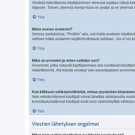
Viestejä katsottaessa käyttäjänimen vieressä saattaa näkyä kaksi
riippuen. Toinen, yleensä isompi kuva on avatar ja on yleensä un
Ylös
Miten asetan avataren?
Omissa asetuksissa, “Profiilin” alla, voit lisätä avataren käyttä
valitsee mitkä avatarien käyttöönottotavat sallitaan. Jos et voi k
Ylös
Mikä on arvonimi ja miten vaihdan sen?
Arvonimet, jotka näkyvät käyttäjänimesi alla osoittavat kirjoittam
määrittelemiä. Älä kirjoita viestejä vain parantaaksesi arvonimeäs
Ylös
Kun klikkaan sähköpostilinkkiä, minua pyydetään kirjautum
Vain rekisteröityneet käyttäjät voivat lähettää sähköpostia muil
tunnistautumattomat käyttäjät eivät voisi väärinkäyttää sähköpo
Ylös
Viestien lähetyksen ongelmat
Miten luon uuden viestiketjun tai lähetän vastauksen?