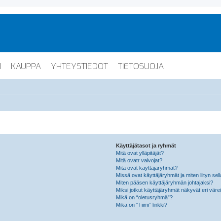
I
KAUPPA
YHTEYSTIEDOT
TIETOSUOJA
Käyttäjätasot ja ryhmät
Mitä ovat ylläpitäjät?
Mitä ovatr valvojat?
Mitä ovat käyttäjäryhmät?
Missä ovat käyttäjäryhmät ja miten liityn sel
Miten pääsen käyttäjäryhmän johtajaksi?
Miksi jotkut käyttäjäryhmät näkyvät eri värei
Mikä on “oletusryhmä”?
Mikä on “Tiimi” linkki?