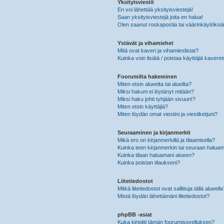
Yksityisviestit
En voi lähettää yksityisviestejä!
Saan yksityisviestejä joita en halua!
Olen saanut roskapostia tai väärinkäytöksiä s
Ystävät ja vihamiehet
Mitä ovat kaveri ja vihamieslistat?
Kuinka voin lisätä / poistaa käyttäjiä kaverei
Foorumilta hakeminen
Miten etsin alueelta tai alueilta?
Miksi hakuni ei löytänyt mitään?
Miksi haku johti tyhjään sivuun!?
Miten etsin käyttäjiä?
Miten löydän omat viestini ja viestiketjuni?
Seuraaminen ja kirjanmerkit
Mikä ero on kirjanmerkillä ja tilaamisella?
Kuinka teen kirjanmerkin tai seuraan haluam
Kuinka tilaan haluamani alueen?
Kuinka poistan tilaukseni?
Liitetiedostot
Mitkä liitetiedostot ovat sallittuja tällä alueell
Mistä löydän lähettämäni liitetiedostot?
phpBB -asiat
Kuka kirjoitti tämän foorumisovelluksen?