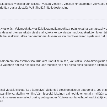
stataksesi viestiketjuun klikkaa "Vastaa Viestiin". Viestien kirjoittaminen voi vaatia
joittaa uusia viestejä, Voit lähettää liitetiedostoja, jne.
ia viestejäsi. Voit muokata viestiä klikkaamalla muokkaa-painiketta haluamassasi vies
n palatessasi pienen tekstin viestisi alla, joka kertoo viestin muokkauskertojen luk
 mutta he saattavat jättää pienen huomautuksen viestin muokkaamisen syistä niin halu
ellainen omissa asetuksissa. Kun olet luonut sellaisen, voit valita
Lisää allekirjoitus
-
lä valinnan omissa asetuksissa. Jos teet niin, voit silti estää allekirjoituksen liittäm
stä viestiä, klikkaa "Luo äänestys"-välilehteä viestilomakkeen alapuolella. Jos et näe
a niille varattuihin kenttiin. Varmista että jokainen vaihtoehto on omalla rivillään
 options users may select during voting under “Kuinka monta vaihtoehtoa käyttäjä voi
än.