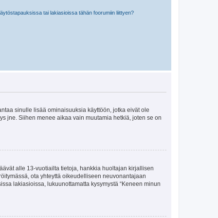
töstapauksissa tai lakiasioissa tähän foorumiin liittyen?
 antaa sinulle lisää ominaisuuksia käyttöön, jotka eivät ole
enyys jne. Siihen menee aikaa vain muutamia hetkiä, joten se on
vät alle 13-vuotiailta tietoja, hankkia huoltajan kirjallisen
teröitymässä, ota yhteyttä oikeudelliseen neuvonantajaan
isissa lakiasioissa, lukuunottamatta kysymystä “Keneen minun