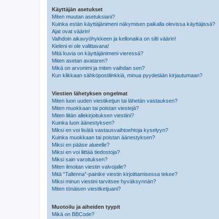
Käyttäjän asetukset
Miten muutan asetuksiani?
Kuinka estän käyttäjänimeni näkymisen paikalla olevissa käyttäjissä?
Ajat ovat väärin!
Vaihdoin aikavyöhykkeen ja kellonaika on silti väärin!
Kieleni ei ole valittavana!
Mitä kuvia on käyttäjänimeni vieressä?
Miten asetan avataren?
Mikä on arvonimi ja miten vaihdan sen?
Kun klikkaan sähköpostilinkkiä, minua pyydetään kirjautumaan?
Viestien lähetyksen ongelmat
Miten luon uuden viestiketjun tai lähetän vastauksen?
Miten muokkaan tai poistan viestejä?
Miten liitän allekirjoituksen viestiini?
Kuinka luon äänestyksen?
Miksi en voi lisätä vastausvaihtoehtoja kyselyyn?
Kuinka muokkaan tai poistan äänestyksen?
Miksi en pääse alueelle?
Miksi en voi liittää tiedostoja?
Miksi sain varoituksen?
Miten ilmoitan viestin valvojalle?
Mitä “Tallenna”-painike viestin kirjoittamisessa tekee?
Miksi minun viestini tarvitsee hyväksynnän?
Miten tönäisen viestiketjuani?
Muotoilu ja aiheiden tyypit
Mikä on BBCode?