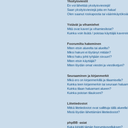
Yksityisviestit
En voi lähettää yksityisviestejä!
Saan yksityisviestejä joita en halua!
Olen saanut roskapostia tai väärinkäytöksiä s
Ystävät ja vihamiehet
Mitä ovat kaveri ja vihamieslistat?
Kuinka voin lisätä / poistaa käyttäjiä kaverei
Foorumilta hakeminen
Miten etsin alueelta tai alueilta?
Miksi hakuni ei löytänyt mitään?
Miksi haku johti tyhjään sivuun!?
Miten etsin käyttäjiä?
Miten löydän omat viestini ja viestiketjuni?
Seuraaminen ja kirjanmerkit
Mikä ero on kirjanmerkillä ja tilaamisella?
Kuinka teen kirjanmerkin tai seuraan haluam
Kuinka tilaan haluamani alueen?
Kuinka poistan tilaukseni?
Liitetiedostot
Mitkä liitetiedostot ovat sallittuja tällä alueell
Mistä löydän lähettämäni liitetiedostot?
phpBB -asiat
Kuka kirjoitti tämän foorumisovelluksen?