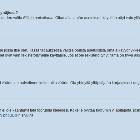
yttäjissä?
isuuden valita
Piilota paikallaolo
. Ottamalla tämän asetuksen käyttöön näyt vain ylläpit
 se jossa itse olet. Tässä tapauksessa valitse omista asetuksista oma aikavyöhykke
vat vain rekisteröityneille käyttäjille. Jos et ole rekisteröitynyt, tämä on hyvä aik
i väärin, on palvelimen kellonaika väärin. Ota yhteyttä ylläpitäjään korjataksesi on
an ei ole kääntänyt tätä foorumia kielellesi. Kokeile pyytää foorumin ylläpitäjältä, jos
yy
phpBB
®:n sivuilta.