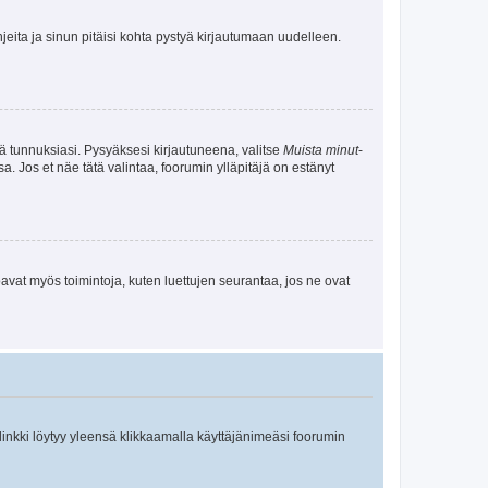
jeita ja sinun pitäisi kohta pystyä kirjautumaan uudelleen.
tä tunnuksiasi. Pysyäksesi kirjautuneena, valitse
Muista minut
-
sa. Jos et näe tätä valintaa, foorumin ylläpitäjä on estänyt
oavat myös toimintoja, kuten luettujen seurantaa, jos ne ovat
 linkki löytyy yleensä klikkaamalla käyttäjänimeäsi foorumin