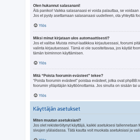
Olen hukannut salasanani!
Älä panikoi! Vaikka salasanaasi ei voida palauttaa, se voidaan 
Jos et pysty asettamaan salasanaasi uudelleen, ota yhteyttä foo
Ylös
Miksi minut kirjataan ulos automaattisesti?
Jos et valitse
Muista minut
-laatikkoa kirjautuessasi, foorumi pi
valinta kirjautuessasi. Tämä ei ole suositeltavaa, jos käytät foo
tämän toiminnon käyttämisen.
Ylös
Mitä “Poista foorumin evästeet” tekee?
“Poista foorumin evästeet” poistaa evästeet, jotka ovat phpBB:n 
foorumin ylläpitäjän käyttöönottamia. Jos sinulla on sisään ta
Ylös
Käyttäjän asetukset
Miten muutan asetuksiani?
Jos olet rekisteröitynyt käyttäjä, kaikki asetuksesi tallennetaa
sivujen ylälaidassa. Tätä kautta voit muokata asetuksiasi ja vali