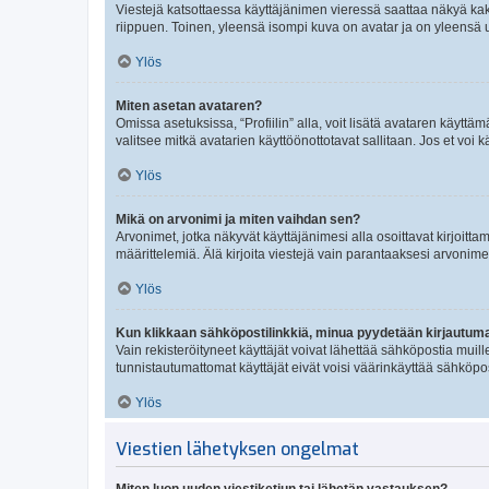
Viestejä katsottaessa käyttäjänimen vieressä saattaa näkyä kaksi
riippuen. Toinen, yleensä isompi kuva on avatar ja on yleensä un
Ylös
Miten asetan avataren?
Omissa asetuksissa, “Profiilin” alla, voit lisätä avataren käyttä
valitsee mitkä avatarien käyttöönottotavat sallitaan. Jos et voi k
Ylös
Mikä on arvonimi ja miten vaihdan sen?
Arvonimet, jotka näkyvät käyttäjänimesi alla osoittavat kirjoittam
määrittelemiä. Älä kirjoita viestejä vain parantaaksesi arvonimeäs
Ylös
Kun klikkaan sähköpostilinkkiä, minua pyydetään kirjautum
Vain rekisteröityneet käyttäjät voivat lähettää sähköpostia muil
tunnistautumattomat käyttäjät eivät voisi väärinkäyttää sähköpo
Ylös
Viestien lähetyksen ongelmat
Miten luon uuden viestiketjun tai lähetän vastauksen?