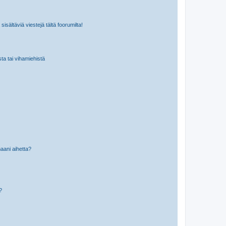
isältäviä viestejä tältä foorumilta!
sta tai vihamiehistä
aani aihetta?
a?