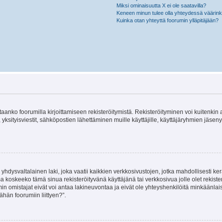
Miksi ominaisuutta X ei ole saatavilla?
Keneen minun tulee olla yhteydessä väärinkäy
Kuinka otan yhteyttä foorumin ylläpitäjään?
vitaanko foorumilla kirjoittamiseen rekisteröitymistä. Rekisteröityminen voi kuitenkin
 yksityisviestit, sähköpostien lähettäminen muille käyttäjille, käyttäjäryhmien jäs
hdysvaltalainen laki, joka vaatii kaikkien verkkosivustojen, jotka mahdollisesti kerää
a koskeeko tämä sinua rekisteröityvänä käyttäjänä tai verkkosivua jolle olet rekis
 omistajat eivät voi antaa lakineuvontaa ja eivät ole yhteyshenkilöitä minkäänla
ähän foorumiin liittyen?”.