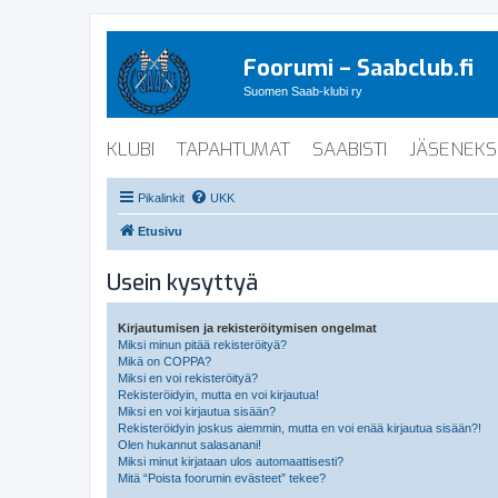
Foorumi – Saabclub.fi
Suomen Saab-klubi ry
KLUBI
TAPAHTUMAT
SAABISTI
JÄSENEKS
Pikalinkit
UKK
Etusivu
Usein kysyttyä
Kirjautumisen ja rekisteröitymisen ongelmat
Miksi minun pitää rekisteröityä?
Mikä on COPPA?
Miksi en voi rekisteröityä?
Rekisteröidyin, mutta en voi kirjautua!
Miksi en voi kirjautua sisään?
Rekisteröidyin joskus aiemmin, mutta en voi enää kirjautua sisään?!
Olen hukannut salasanani!
Miksi minut kirjataan ulos automaattisesti?
Mitä “Poista foorumin evästeet” tekee?