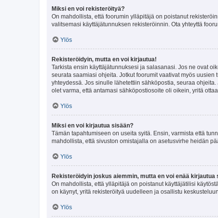
Miksi en voi rekisteröityä?
On mahdollista, että foorumin ylläpitäjä on poistanut rekisteröin
valitsemasi käyttäjätunnuksen rekisteröinnin. Ota yhteyttä foor
Ylös
Rekisteröidyin, mutta en voi kirjautua!
Tarkista ensin käyttäjätunnuksesi ja salasanasi. Jos ne ovat oik
seurata saamiasi ohjeita. Jotkut foorumit vaativat myös uusien tu
yhteydessä. Jos sinulle lähetettiin sähköpostia, seuraa ohjeita
olet varma, että antamasi sähköpostiosoite oli oikein, yritä ottaa
Ylös
Miksi en voi kirjautua sisään?
Tämän tapahtumiseen on useita syitä. Ensin, varmista että tunnuk
mahdollista, että sivuston omistajalla on asetusvirhe heidän pää
Ylös
Rekisteröidyin joskus aiemmin, mutta en voi enää kirjautua 
On mahdollista, että ylläpitäjä on poistanut käyttäjätilisi käytö
on käynyt, yritä rekisteröityä uudelleen ja osallistu keskusteluu
Ylös