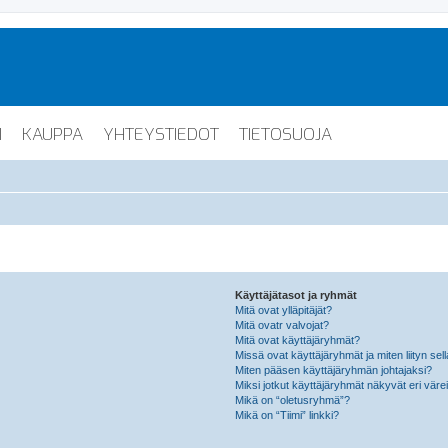
I
KAUPPA
YHTEYSTIEDOT
TIETOSUOJA
Käyttäjätasot ja ryhmät
Mitä ovat ylläpitäjät?
Mitä ovatr valvojat?
Mitä ovat käyttäjäryhmät?
Missä ovat käyttäjäryhmät ja miten liityn sel
Miten pääsen käyttäjäryhmän johtajaksi?
Miksi jotkut käyttäjäryhmät näkyvät eri värei
Mikä on “oletusryhmä”?
Mikä on “Tiimi” linkki?