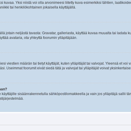
 kuvaa. Yksi niistä voi olla arvonimeesi liitetty kuva esimerkiksi tähtien, laatikoid
iikki tai henkilökohtainen jokaisella käyttäjällä.
mällä jotain neljästä tavasta: Gravatar, galleriasta, käyttää kuvaa muualta tai ladata
äyttää avataria, ota yhteyttä foorumin ylläpitäjään.
iesi viestien määrän tai tietyt käyttäjät, kuten ylläpitäjät tai valvojat. Yleensä et vo
i. Useimmat foorumit eivät siedä tätä ja valvojat tai ylläpitäjät voivat yksinkertaise
aan?
le käyttäjille sisäänrakennetulla sähköpostilomakkeella ja vain jos ylläpitäjä sallii
stijärjestelmää.