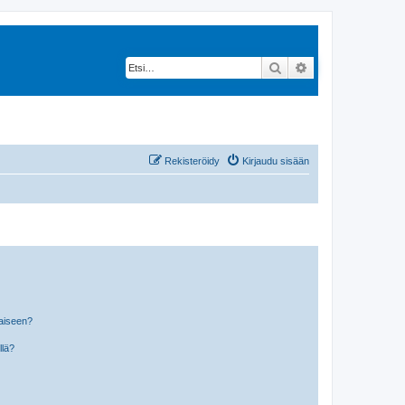
Etsi
Tarkennettu hak
Rekisteröidy
Kirjaudu sisään
laiseen?
llä?