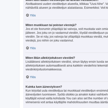
Aloittaaksesi uuden viestiketjun alueella, klikkaa "Uusi Aihe". Va
nähtävillä alueen ja viestiketjun alalaidassa. Esimerkiksi: Voit kir
Ylös
Miten muokkaan tai poistan viestejä?
Jos et ole foorumin ylläpitäjä tai valvoja, voit muokata vain om
jälkeen. Jos joku on jo vastannut viestiin, löydät viestiketjuu
viestiin. Se ei näy, jos valvoja tai ylläpitäjä muokkaa viestiä,
viestejä, jos niihin on joku vastannut.
Ylös
Miten liitän allekirjoituksen viestiini?
Lisätäksesi allekirjoituksen viestiisi, sinun täytyy ensin luoda s
allekirjoituksen automaattisesti aina kaikkiin viesteihisi tekemäl
viestinkirjoituslomakkeessa.
Ylös
Kuinka luon äänestyksen?
Kun kirjoitat uuta viestiketjua tai muokkaat viestiketjun ensimmäi
äänestysten luomiseen. Syötä otsikko ja ainakin kaksi vaihtoehto
käyttäjät voivat valita kohdasta You can also set the number of
viimeisenä voit antaa käyttäjille mahdollisuuden muuttaa ääntä