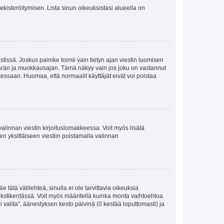
 rekisteröitymisen. Lista sinun oikeuksistasi alueella on
tissä. Joskus painike toimii vain tietyn ajan viestin luomisen
umäärän ja muokkausajan. Tämä näkyy vain jos joku on vastannut
tessaan. Huomaa, että normaalit käyttäjät eivät voi poistaa
valinnan viestin kirjoituslomakkeessa. Voit myös lisätä
isen yksittäiseen viestiin poistamalla valinnan
 tätä välilehteä, sinulla ei ole tarvittavia oikeuksia
 tekstikentässä. Voit myös määritellä kuinka monta vaihtoehtoa
 valita”, äänestyksen kesto päivinä (0 kestää loputtomasti) ja