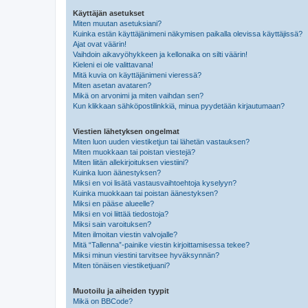
Käyttäjän asetukset
Miten muutan asetuksiani?
Kuinka estän käyttäjänimeni näkymisen paikalla olevissa käyttäjissä?
Ajat ovat väärin!
Vaihdoin aikavyöhykkeen ja kellonaika on silti väärin!
Kieleni ei ole valittavana!
Mitä kuvia on käyttäjänimeni vieressä?
Miten asetan avataren?
Mikä on arvonimi ja miten vaihdan sen?
Kun klikkaan sähköpostilinkkiä, minua pyydetään kirjautumaan?
Viestien lähetyksen ongelmat
Miten luon uuden viestiketjun tai lähetän vastauksen?
Miten muokkaan tai poistan viestejä?
Miten liitän allekirjoituksen viestiini?
Kuinka luon äänestyksen?
Miksi en voi lisätä vastausvaihtoehtoja kyselyyn?
Kuinka muokkaan tai poistan äänestyksen?
Miksi en pääse alueelle?
Miksi en voi liittää tiedostoja?
Miksi sain varoituksen?
Miten ilmoitan viestin valvojalle?
Mitä “Tallenna”-painike viestin kirjoittamisessa tekee?
Miksi minun viestini tarvitsee hyväksynnän?
Miten tönäisen viestiketjuani?
Muotoilu ja aiheiden tyypit
Mikä on BBCode?