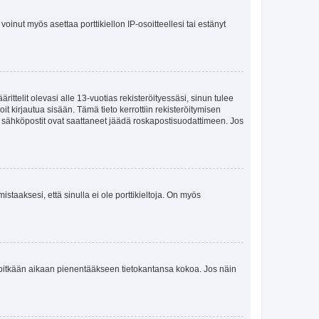
oinut myös asettaa porttikiellon IP-osoitteellesi tai estänyt
ttelit olevasi alle 13-vuotias rekisteröityessäsi, sinun tulee
it kirjautua sisään. Tämä tieto kerrottiin rekisteröitymisen
ai sähköpostit ovat saattaneet jäädä roskapostisuodattimeen. Jos
staaksesi, että sinulla ei ole porttikieltoja. On myös
neet pitkään aikaan pienentääkseen tietokantansa kokoa. Jos näin