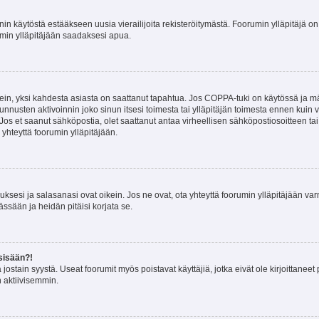
nin käytöstä estääkseen uusia vierailijoita rekisteröitymästä. Foorumin ylläpitäjä on v
umin ylläpitäjään saadaksesi apua.
ein, yksi kahdesta asiasta on saattanut tapahtua. Jos COPPA-tuki on käytössä ja määri
nnusten aktivoinnin joko sinun itsesi toimesta tai ylläpitäjän toimesta ennen kuin vo
. Jos et saanut sähköpostia, olet saattanut antaa virheellisen sähköpostiosoitteen t
 yhteyttä foorumin ylläpitäjään.
sesi ja salasanasi ovat oikein. Jos ne ovat, ota yhteyttä foorumin ylläpitäjään varmi
ssään ja heidän pitäisi korjata se.
sisään?!
stä jostain syystä. Useat foorumit myös poistavat käyttäjiä, jotka eivät ole kirjoitta
n aktiivisemmin.