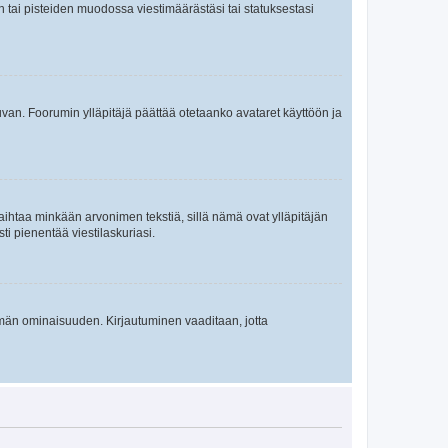
en tai pisteiden muodossa viestimäärästäsi tai statuksestasi
 kuvan. Foorumin ylläpitäjä päättää otetaanko avataret käyttöön ja
i vaihtaa minkään arvonimen tekstiä, sillä nämä ovat ylläpitäjän
sti pienentää viestilaskuriasi.
 tämän ominaisuuden. Kirjautuminen vaaditaan, jotta