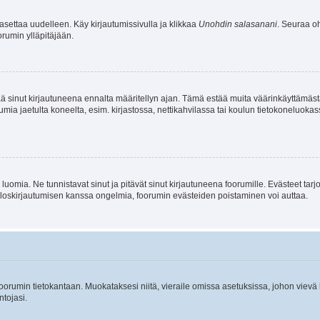
asettaa uudelleen. Käy kirjautumissivulla ja klikkaa
Unohdin salasanani
. Seuraa oh
rumin ylläpitäjään.
tää sinut kirjautuneena ennalta määritellyn ajan. Tämä estää muita väärinkäyttämäs
rumia jaetulta koneelta, esim. kirjastossa, nettikahvilassa tai koulun tietokoneluokas
luomia. Ne tunnistavat sinut ja pitävät sinut kirjautuneena foorumille. Evästeet tarj
i uloskirjautumisen kanssa ongelmia, foorumin evästeiden poistaminen voi auttaa.
n foorumin tietokantaan. Muokataksesi niitä, vieraile omissa asetuksissa, johon vievä
ntojasi.