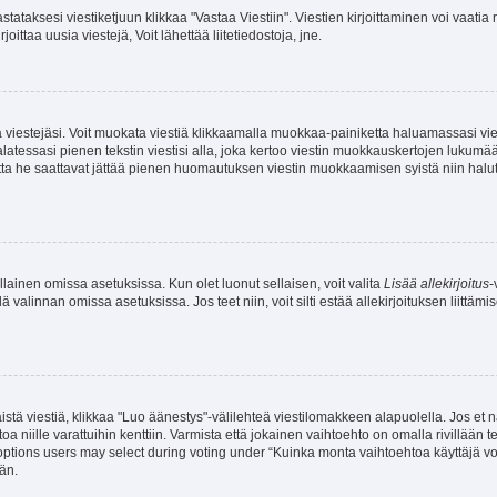
stataksesi viestiketjuun klikkaa "Vastaa Viestiin". Viestien kirjoittaminen voi vaatia
joittaa uusia viestejä, Voit lähettää liitetiedostoja, jne.
ia viestejäsi. Voit muokata viestiä klikkaamalla muokkaa-painiketta haluamassasi vies
n palatessasi pienen tekstin viestisi alla, joka kertoo viestin muokkauskertojen luk
 mutta he saattavat jättää pienen huomautuksen viestin muokkaamisen syistä niin halu
ellainen omissa asetuksissa. Kun olet luonut sellaisen, voit valita
Lisää allekirjoitus
-
lä valinnan omissa asetuksissa. Jos teet niin, voit silti estää allekirjoituksen liittäm
stä viestiä, klikkaa "Luo äänestys"-välilehteä viestilomakkeen alapuolella. Jos et näe
a niille varattuihin kenttiin. Varmista että jokainen vaihtoehto on omalla rivillään
 options users may select during voting under “Kuinka monta vaihtoehtoa käyttäjä voi
än.