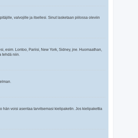
äjille, valvojille ja itsellesi. Sinut lasketaan piilossa oleviin
esi, esim. Lontoo, Pariisi, New York, Sidney, jne. Huomaathan,
a tehdä niin.
gelman.
ko hän voisi asentaa tarvitsemasi kielipaketin. Jos kielipakettia