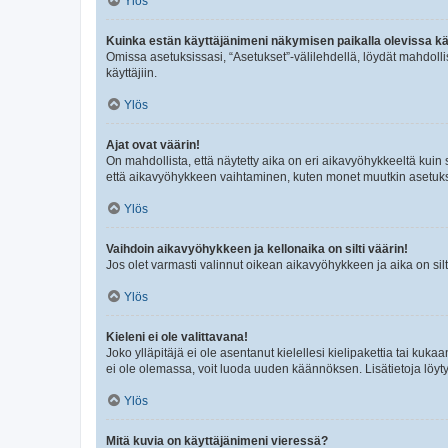
Ylös
Kuinka estän käyttäjänimeni näkymisen paikalla olevissa kä
Omissa asetuksissasi, “Asetukset”-välilehdellä, löydät mahdoll
käyttäjiin.
Ylös
Ajat ovat väärin!
On mahdollista, että näytetty aika on eri aikavyöhykkeeltä kuin
että aikavyöhykkeen vaihtaminen, kuten monet muutkin asetukset o
Ylös
Vaihdoin aikavyöhykkeen ja kellonaika on silti väärin!
Jos olet varmasti valinnut oikean aikavyöhykkeen ja aika on silt
Ylös
Kieleni ei ole valittavana!
Joko ylläpitäjä ei ole asentanut kielellesi kielipakettia tai kuka
ei ole olemassa, voit luoda uuden käännöksen. Lisätietoja löyt
Ylös
Mitä kuvia on käyttäjänimeni vieressä?