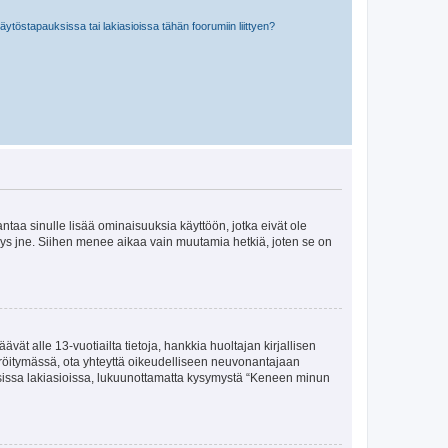
töstapauksissa tai lakiasioissa tähän foorumiin liittyen?
 antaa sinulle lisää ominaisuuksia käyttöön, jotka eivät ole
enyys jne. Siihen menee aikaa vain muutamia hetkiä, joten se on
vät alle 13-vuotiailta tietoja, hankkia huoltajan kirjallisen
teröitymässä, ota yhteyttä oikeudelliseen neuvonantajaan
isissa lakiasioissa, lukuunottamatta kysymystä “Keneen minun