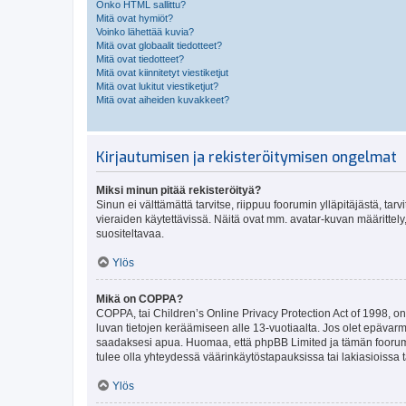
Onko HTML sallittu?
Mitä ovat hymiöt?
Voinko lähettää kuvia?
Mitä ovat globaalit tiedotteet?
Mitä ovat tiedotteet?
Mitä ovat kiinnitetyt viestiketjut
Mitä ovat lukitut viestiketjut?
Mitä ovat aiheiden kuvakkeet?
Kirjautumisen ja rekisteröitymisen ongelmat
Miksi minun pitää rekisteröityä?
Sinun ei välttämättä tarvitse, riippuu foorumin ylläpitäjästä, tar
vieraiden käytettävissä. Näitä ovat mm. avatar-kuvan määrittely,
suositeltavaa.
Ylös
Mikä on COPPA?
COPPA, tai Children’s Online Privacy Protection Act of 1998, on y
luvan tietojen keräämiseen alle 13-vuotiaalta. Jos olet epävarm
saadaksesi apua. Huomaa, että phpBB Limited ja tämän foorumin
tulee olla yhteydessä väärinkäytöstapauksissa tai lakiasioissa t
Ylös