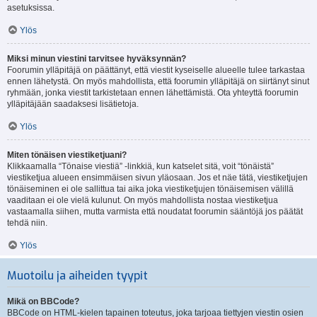
asetuksissa.
Ylös
Miksi minun viestini tarvitsee hyväksynnän?
Foorumin ylläpitäjä on päättänyt, että viestit kyseiselle alueelle tulee tarkastaa
ennen lähetystä. On myös mahdollista, että foorumin ylläpitäjä on siirtänyt sinut
ryhmään, jonka viestit tarkistetaan ennen lähettämistä. Ota yhteyttä foorumin
ylläpitäjään saadaksesi lisätietoja.
Ylös
Miten tönäisen viestiketjuani?
Klikkaamalla “Tönaise viestiä” -linkkiä, kun katselet sitä, voit “tönäistä”
viestiketjua alueen ensimmäisen sivun yläosaan. Jos et näe tätä, viestiketjujen
tönäiseminen ei ole sallittua tai aika joka viestiketjujen tönäisemisen välillä
vaaditaan ei ole vielä kulunut. On myös mahdollista nostaa viestiketjua
vastaamalla siihen, mutta varmista että noudatat foorumin sääntöjä jos päätät
tehdä niin.
Ylös
Muotoilu ja aiheiden tyypit
Mikä on BBCode?
BBCode on HTML-kielen tapainen toteutus, joka tarjoaa tiettyjen viestin osien