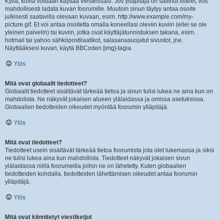
Kyllä, kuvia voidaan käyttää viesteissäsi. Jos ylläpitäjä on sallinut liitteet, voit
mahdollisesti ladata kuvan foorumille. Muutoin sinun täytyy antaa osoite
julkisesti saatavilla olevaan kuvaan, esim. http://www.example.com/my-
picture.gif. Et voi antaa osoitetta omalla koneellasi oleviin kuviin (ellei se ole
yleinen palvelin) tai kuviin, jotka ovat käyttäjätunnistuksen takana, esim.
hotmail tai yahoo sähköpostilaatikot, salasanasuojatut sivustot, jne.
Näyttääksesi kuvan, käytä BBCoden [img]-tagia.
Ylös
Mitä ovat globaalit tiedotteet?
Globaalit tiedotteet sisältävät tärkeää tietoa ja sinun tulisi lukea ne aina kun on
mahdolista. Ne näkyvät jokaisen alueen ylälaidassa ja omissa asetuksissa.
Globaalien tiedotteiden oikeudet myöntää foorumin ylläpitäjä.
Ylös
Mitä ovat tiedotteet?
Tiedotteet usein sisältävät tärkeää tietoa foorumista jota olet lukemassa ja siksi
ne tulisi lukea aina kun mahdollista. Tiedotteet näkyvät jokaisen sivun
ylälaidassa niillä foorumeilla joihin ne on lähetetty. Kuten globaalien
tiedotteiden kohdalla, tiedotteiden lähettämisen oikeudet antaa foorumin
ylläpitäjä.
Ylös
Mitä ovat kiinnitetyt viestiketjut