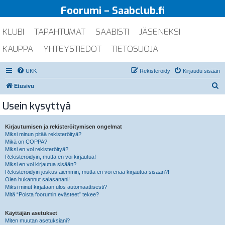
Foorumi – Saabclub.fi
KLUBI
TAPAHTUMAT
SAABISTI
JÄSENEKSI
KAUPPA
YHTEYSTIEDOT
TIETOSUOJA
UKK
Rekisteröidy
Kirjaudu sisään
E
Etusivu
t
Usein kysyttyä
s
i
Kirjautumisen ja rekisteröitymisen ongelmat
Miksi minun pitää rekisteröityä?
Mikä on COPPA?
Miksi en voi rekisteröityä?
Rekisteröidyin, mutta en voi kirjautua!
Miksi en voi kirjautua sisään?
Rekisteröidyin joskus aiemmin, mutta en voi enää kirjautua sisään?!
Olen hukannut salasanani!
Miksi minut kirjataan ulos automaattisesti?
Mitä “Poista foorumin evästeet” tekee?
Käyttäjän asetukset
Miten muutan asetuksiani?