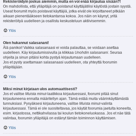
Rekisteröidyin joskus aiemmin, mutta en voi enää kirjautua sisään?!
On mahdollista, että ylläpitäjä on poistanut käyttäjätilisi käytöstä jostain syystä.
Useat foorumit myös poistavat käyttäjiä, jotka eivät ole kirjoittaneet pitkään
aikaan pienentääkseen tietokantansa kokoa. Jos näin on käynyt, yritä
rekisteröityä uudelleen ja osallistu keskusteluun aktiivisemmin.
Ylös
Olen hukannut salasanani!
Älä panikoi! Vaikka salasanaasi ei voida palauttaa, se voidaan asettaa
uudelleen. Käy kirjautumissivulla ja klikkaa
Unohdin salasanani
. Seuraa
ohjeita ja sinun pitäisi kohta pystyä kirjautumaan uudelleen.
Jos et pysty asettamaan salasanaasi uudelleen, ota yhteyttä foorumin
ylläpitäjään.
Ylös
Miksi minut kirjataan ulos automaattisesti?
Jos et valitse
Muista minut
-laatikkoa kirjautuessasi, foorumi pitää sinut
kirjautuneena ennalta määritellyn ajan. Tämä estää muita väärinkäyttämästä
tunnuksiasi. Pysyäksesi kirjautuneena, valitse
Muista minut
-valinta
kirjautuessasi. Tämä ei ole suositeltavaa, jos käytät foorumia jaetulta koneelta,
esim. kirjastossa, nettikahvilassa tai koulun tietokoneluokassa. Jos et näe tätä
valintaa, foorumin ylläpitäjä on estänyt tämän toiminnon käyttämisen.
Ylös