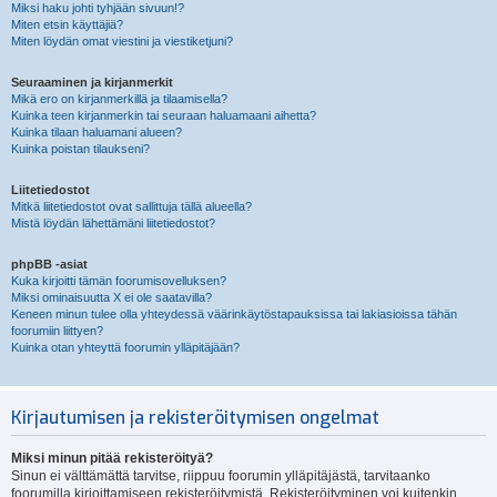
Miksi haku johti tyhjään sivuun!?
Miten etsin käyttäjiä?
Miten löydän omat viestini ja viestiketjuni?
Seuraaminen ja kirjanmerkit
Mikä ero on kirjanmerkillä ja tilaamisella?
Kuinka teen kirjanmerkin tai seuraan haluamaani aihetta?
Kuinka tilaan haluamani alueen?
Kuinka poistan tilaukseni?
Liitetiedostot
Mitkä liitetiedostot ovat sallittuja tällä alueella?
Mistä löydän lähettämäni liitetiedostot?
phpBB -asiat
Kuka kirjoitti tämän foorumisovelluksen?
Miksi ominaisuutta X ei ole saatavilla?
Keneen minun tulee olla yhteydessä väärinkäytöstapauksissa tai lakiasioissa tähän
foorumiin liittyen?
Kuinka otan yhteyttä foorumin ylläpitäjään?
Kirjautumisen ja rekisteröitymisen ongelmat
Miksi minun pitää rekisteröityä?
Sinun ei välttämättä tarvitse, riippuu foorumin ylläpitäjästä, tarvitaanko
foorumilla kirjoittamiseen rekisteröitymistä. Rekisteröityminen voi kuitenkin