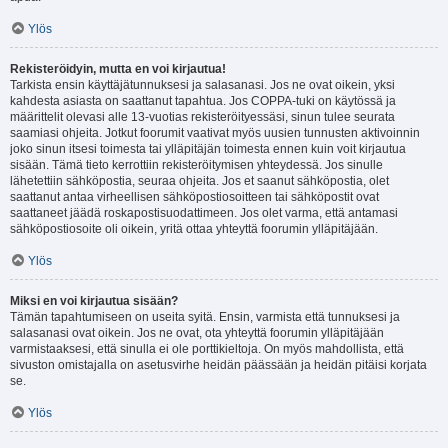
Ylös
Rekisteröidyin, mutta en voi kirjautua!
Tarkista ensin käyttäjätunnuksesi ja salasanasi. Jos ne ovat oikein, yksi
kahdesta asiasta on saattanut tapahtua. Jos COPPA-tuki on käytössä ja
määrittelit olevasi alle 13-vuotias rekisteröityessäsi, sinun tulee seurata
saamiasi ohjeita. Jotkut foorumit vaativat myös uusien tunnusten aktivoinnin
joko sinun itsesi toimesta tai ylläpitäjän toimesta ennen kuin voit kirjautua
sisään. Tämä tieto kerrottiin rekisteröitymisen yhteydessä. Jos sinulle
lähetettiin sähköpostia, seuraa ohjeita. Jos et saanut sähköpostia, olet
saattanut antaa virheellisen sähköpostiosoitteen tai sähköpostit ovat
saattaneet jäädä roskapostisuodattimeen. Jos olet varma, että antamasi
sähköpostiosoite oli oikein, yritä ottaa yhteyttä foorumin ylläpitäjään.
Ylös
Miksi en voi kirjautua sisään?
Tämän tapahtumiseen on useita syitä. Ensin, varmista että tunnuksesi ja
salasanasi ovat oikein. Jos ne ovat, ota yhteyttä foorumin ylläpitäjään
varmistaaksesi, että sinulla ei ole porttikieltoja. On myös mahdollista, että
sivuston omistajalla on asetusvirhe heidän päässään ja heidän pitäisi korjata
se.
Ylös