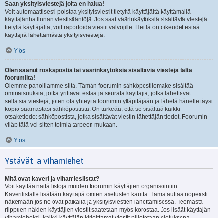
Saan yksityisviestejä joita en halua!
Voit automaattisesti poistaa yksityisviestit tietyltä käyttäjältä käyttämällä
käyttäjänhallinnan viestisääntöjä. Jos saat väärinkäytöksiä sisältäviä viestejä
tietyltä käyttäjältä, voit raportoida viestit valvojille. Heillä on oikeudet estää
käyttäjiä lähettämästä yksityisviestejä.
Ylös
Olen saanut roskapostia tai väärinkäytöksiä sisältäviä viestejä tältä
foorumilta!
Olemme pahoillamme siitä. Tämän foorumin sähköpostilomake sisältää
ominaisuuksia, jotka yrittävät estää ja seurata käyttäjiä, jotka lähettävät
sellaisia viestejä, joten ota yhteyttä foorumin ylläpitäjään ja lähetä hänelle täysi
kopio saamastasi sähköpostista. On tärkeää, että se sisältää kaikki
otsaketiedot sähköpostista, jotka sisältävät viestin lähettäjän tiedot. Foorumin
ylläpitäjä voi sitten toimia tarpeen mukaan.
Ylös
Ystävät ja vihamiehet
Mitä ovat kaveri ja vihamieslistat?
Voit käyttää näitä listoja muiden foorumin käyttäjien organisointiin.
Kaverilistalle lisätään käyttäjiä omien asetusten kautta. Tämä auttaa nopeasti
näkemään jos he ovat paikalla ja yksityisviestien lähettämisessä. Teemasta
riippuen näiden käyttäjien viestit saatetaan myös korostaa. Jos lisäät käyttäjän
vihamieheksi, kaikki käyttäjän kirjoittamat viestit piilotetaan oletuksena.