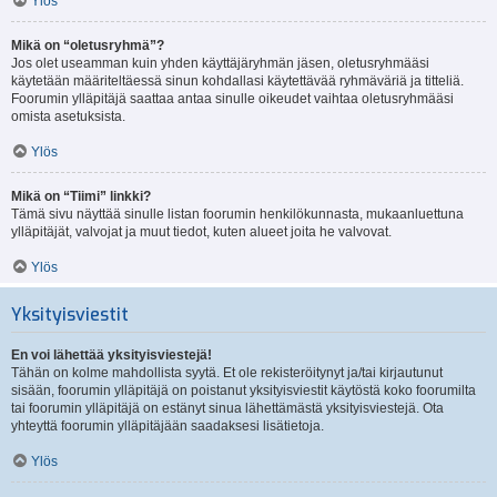
Ylös
Mikä on “oletusryhmä”?
Jos olet useamman kuin yhden käyttäjäryhmän jäsen, oletusryhmääsi
käytetään määriteltäessä sinun kohdallasi käytettävää ryhmäväriä ja titteliä.
Foorumin ylläpitäjä saattaa antaa sinulle oikeudet vaihtaa oletusryhmääsi
omista asetuksista.
Ylös
Mikä on “Tiimi” linkki?
Tämä sivu näyttää sinulle listan foorumin henkilökunnasta, mukaanluettuna
ylläpitäjät, valvojat ja muut tiedot, kuten alueet joita he valvovat.
Ylös
Yksityisviestit
En voi lähettää yksityisviestejä!
Tähän on kolme mahdollista syytä. Et ole rekisteröitynyt ja/tai kirjautunut
sisään, foorumin ylläpitäjä on poistanut yksityisviestit käytöstä koko foorumilta
tai foorumin ylläpitäjä on estänyt sinua lähettämästä yksityisviestejä. Ota
yhteyttä foorumin ylläpitäjään saadaksesi lisätietoja.
Ylös