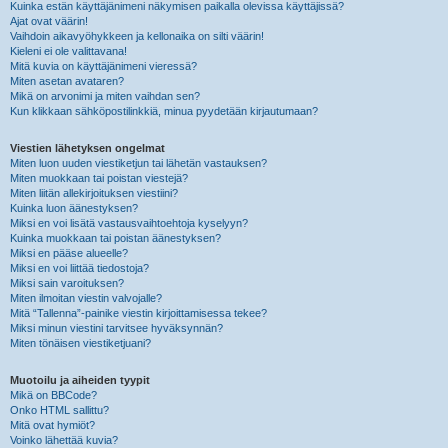
Kuinka estän käyttäjänimeni näkymisen paikalla olevissa käyttäjissä?
Ajat ovat väärin!
Vaihdoin aikavyöhykkeen ja kellonaika on silti väärin!
Kieleni ei ole valittavana!
Mitä kuvia on käyttäjänimeni vieressä?
Miten asetan avataren?
Mikä on arvonimi ja miten vaihdan sen?
Kun klikkaan sähköpostilinkkiä, minua pyydetään kirjautumaan?
Viestien lähetyksen ongelmat
Miten luon uuden viestiketjun tai lähetän vastauksen?
Miten muokkaan tai poistan viestejä?
Miten liitän allekirjoituksen viestiini?
Kuinka luon äänestyksen?
Miksi en voi lisätä vastausvaihtoehtoja kyselyyn?
Kuinka muokkaan tai poistan äänestyksen?
Miksi en pääse alueelle?
Miksi en voi liittää tiedostoja?
Miksi sain varoituksen?
Miten ilmoitan viestin valvojalle?
Mitä “Tallenna”-painike viestin kirjoittamisessa tekee?
Miksi minun viestini tarvitsee hyväksynnän?
Miten tönäisen viestiketjuani?
Muotoilu ja aiheiden tyypit
Mikä on BBCode?
Onko HTML sallittu?
Mitä ovat hymiöt?
Voinko lähettää kuvia?