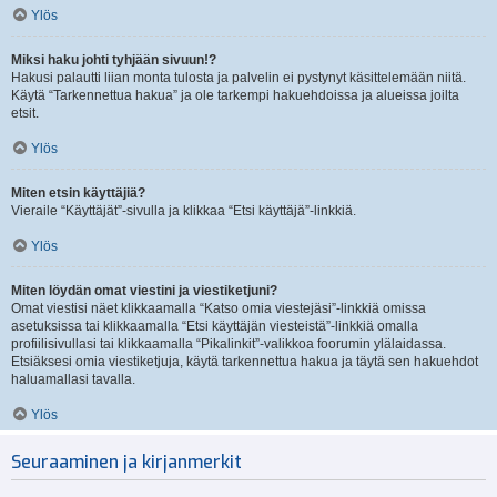
Ylös
Miksi haku johti tyhjään sivuun!?
Hakusi palautti liian monta tulosta ja palvelin ei pystynyt käsittelemään niitä.
Käytä “Tarkennettua hakua” ja ole tarkempi hakuehdoissa ja alueissa joilta
etsit.
Ylös
Miten etsin käyttäjiä?
Vieraile “Käyttäjät”-sivulla ja klikkaa “Etsi käyttäjä”-linkkiä.
Ylös
Miten löydän omat viestini ja viestiketjuni?
Omat viestisi näet klikkaamalla “Katso omia viestejäsi”-linkkiä omissa
asetuksissa tai klikkaamalla “Etsi käyttäjän viesteistä”-linkkiä omalla
profiilisivullasi tai klikkaamalla “Pikalinkit”-valikkoa foorumin ylälaidassa.
Etsiäksesi omia viestiketjuja, käytä tarkennettua hakua ja täytä sen hakuehdot
haluamallasi tavalla.
Ylös
Seuraaminen ja kirjanmerkit