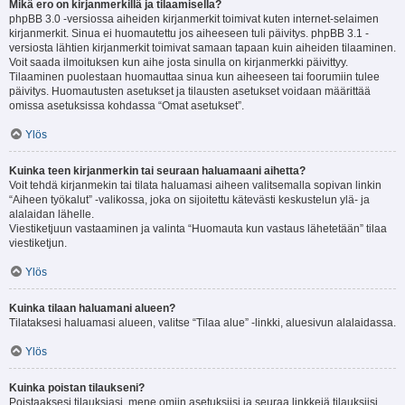
Mikä ero on kirjanmerkillä ja tilaamisella?
phpBB 3.0 -versiossa aiheiden kirjanmerkit toimivat kuten internet-selaimen
kirjanmerkit. Sinua ei huomautettu jos aiheeseen tuli päivitys. phpBB 3.1 -
versiosta lähtien kirjanmerkit toimivat samaan tapaan kuin aiheiden tilaaminen.
Voit saada ilmoituksen kun aihe josta sinulla on kirjanmerkki päivittyy.
Tilaaminen puolestaan huomauttaa sinua kun aiheeseen tai foorumiin tulee
päivitys. Huomautusten asetukset ja tilausten asetukset voidaan määrittää
omissa asetuksissa kohdassa “Omat asetukset”.
Ylös
Kuinka teen kirjanmerkin tai seuraan haluamaani aihetta?
Voit tehdä kirjanmekin tai tilata haluamasi aiheen valitsemalla sopivan linkin
“Aiheen työkalut” -valikossa, joka on sijoitettu kätevästi keskustelun ylä- ja
alalaidan lähelle.
Viestiketjuun vastaaminen ja valinta “Huomauta kun vastaus lähetetään” tilaa
viestiketjun.
Ylös
Kuinka tilaan haluamani alueen?
Tilataksesi haluamasi alueen, valitse “Tilaa alue” -linkki, aluesivun alalaidassa.
Ylös
Kuinka poistan tilaukseni?
Poistaaksesi tilauksiasi, mene omiin asetuksiisi ja seuraa linkkejä tilauksiisi.