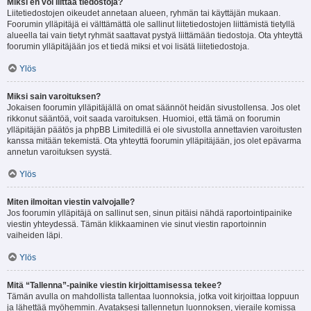
Miksi en voi liittää tiedostoja?
Liitetiedostojen oikeudet annetaan alueen, ryhmän tai käyttäjän mukaan.
Foorumin ylläpitäjä ei välttämättä ole sallinut liitetiedostojen liittämistä tietyllä
alueella tai vain tietyt ryhmät saattavat pystyä liittämään tiedostoja. Ota yhteyttä
foorumin ylläpitäjään jos et tiedä miksi et voi lisätä liitetiedostoja.
Ylös
Miksi sain varoituksen?
Jokaisen foorumin ylläpitäjällä on omat säännöt heidän sivustollensa. Jos olet
rikkonut sääntöä, voit saada varoituksen. Huomioi, että tämä on foorumin
ylläpitäjän päätös ja phpBB Limitedillä ei ole sivustolla annettavien varoitusten
kanssa mitään tekemistä. Ota yhteyttä foorumin ylläpitäjään, jos olet epävarma
annetun varoituksen syystä.
Ylös
Miten ilmoitan viestin valvojalle?
Jos foorumin ylläpitäjä on sallinut sen, sinun pitäisi nähdä raportointipainike
viestin yhteydessä. Tämän klikkaaminen vie sinut viestin raportoinnin
vaiheiden läpi.
Ylös
Mitä “Tallenna”-painike viestin kirjoittamisessa tekee?
Tämän avulla on mahdollista tallentaa luonnoksia, jotka voit kirjoittaa loppuun
ja lähettää myöhemmin. Avataksesi tallennetun luonnoksen, vieraile komissa