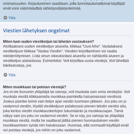
ominaisuuden. Kirjautuminen vaaditaan, jotta tunnistautumattomat käyttäjät
eivät voisi väärinkäyttää sähköpostijärjestelmää.
Ylös
Viestien lähetyksen ongelmat
Miten luon uuden viestiketjun tai lähetän vastauksen?
Aloittaaksesi uuden viestiketjun alueella, klikkaa "Uusi Aihe". Vastataksesi
viestiketjuun klikkaa "Vastaa Viestiin". Viestien kirjoittaminen voi vaatia
rekisteröitymisen. Lista sinun oikeuksistasi alueella on nähtävillä alueen ja
viestiketjun alalaidassa. Esimerkiksi: Voit kirjoittaa uusia viestejä, Voit lähettää
liitetiedostoja, jne.
Ylös
Miten muokkaan tai poistan viestejä?
Jos et ole foorumin ylläpitäjä tai valvoja, voit muokata vain omia viestejäsi. Voit
muokata viestiä klikkaamalla muokkaa-painiketta haluamassasi viestissä.
Joskus painike toimii vain tietyn ajan viestin luomisen jälkeen. Jos joku on jo
vastannut viestiin, löydät viestiketjuun palatessasi pienen tekstin viestisi alla,
joka kertoo viestin muokkauskertojen lukumäärän ja muokkausajan. Tämä
näkyy vain jos joku on vastannut viestiin. Se ei näy, jos valvoja tai ylläpitäjä
muokkaa viestiä, mutta he saattavat jättää pienen huomautuksen viestin
muokkaamisen syistä niin halutessaan. Huomaa, että normaalit käyttäjät eivät
voi poistaa viestejä, jos niihin on joku vastannut.