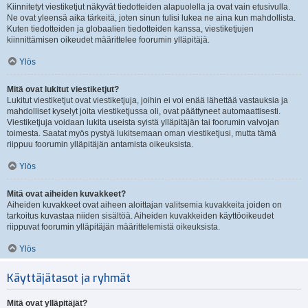
Kiinnitetyt viestiketjut näkyvät tiedotteiden alapuolella ja ovat vain etusivulla.
Ne ovat yleensä aika tärkeitä, joten sinun tulisi lukea ne aina kun mahdollista.
Kuten tiedotteiden ja globaalien tiedotteiden kanssa, viestiketjujen
kiinnittämisen oikeudet määrittelee foorumin ylläpitäjä.
Ylös
Mitä ovat lukitut viestiketjut?
Lukitut viestiketjut ovat viestiketjuja, joihin ei voi enää lähettää vastauksia ja
mahdolliset kyselyt joita viestiketjussa oli, ovat päättyneet automaattisesti.
Viestiketjuja voidaan lukita useista syistä ylläpitäjän tai foorumin valvojan
toimesta. Saatat myös pystyä lukitsemaan oman viestiketjusi, mutta tämä
riippuu foorumin ylläpitäjän antamista oikeuksista.
Ylös
Mitä ovat aiheiden kuvakkeet?
Aiheiden kuvakkeet ovat aiheen aloittajan valitsemia kuvakkeita joiden on
tarkoitus kuvastaa niiden sisältöä. Aiheiden kuvakkeiden käyttöoikeudet
riippuvat foorumin ylläpitäjän määrittelemistä oikeuksista.
Ylös
Käyttäjätasot ja ryhmät
Mitä ovat ylläpitäjät?