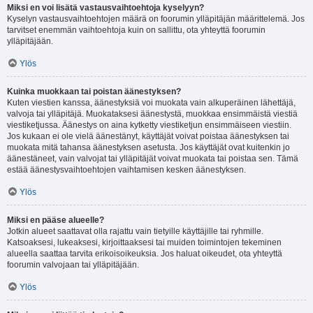
Miksi en voi lisätä vastausvaihtoehtoja kyselyyn?
Kyselyn vastausvaihtoehtojen määrä on foorumin ylläpitäjän määrittelemä. Jos
tarvitset enemmän vaihtoehtoja kuin on sallittu, ota yhteyttä foorumin
ylläpitäjään.
Ylös
Kuinka muokkaan tai poistan äänestyksen?
Kuten viestien kanssa, äänestyksiä voi muokata vain alkuperäinen lähettäjä,
valvoja tai ylläpitäjä. Muokataksesi äänestystä, muokkaa ensimmäistä viestiä
viestiketjussa. Äänestys on aina kytketty viestiketjun ensimmäiseen viestiin.
Jos kukaan ei ole vielä äänestänyt, käyttäjät voivat poistaa äänestyksen tai
muokata mitä tahansa äänestyksen asetusta. Jos käyttäjät ovat kuitenkin jo
äänestäneet, vain valvojat tai ylläpitäjät voivat muokata tai poistaa sen. Tämä
estää äänestysvaihtoehtojen vaihtamisen kesken äänestyksen.
Ylös
Miksi en pääse alueelle?
Jotkin alueet saattavat olla rajattu vain tietyille käyttäjille tai ryhmille.
Katsoaksesi, lukeaksesi, kirjoittaaksesi tai muiden toimintojen tekeminen
alueella saattaa tarvita erikoisoikeuksia. Jos haluat oikeudet, ota yhteyttä
foorumin valvojaan tai ylläpitäjään.
Ylös