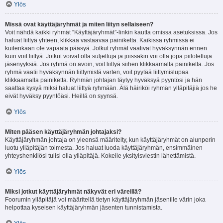
Ylös
Missä ovat käyttäjäryhmät ja miten liityn sellaiseen?
Voit nähdä kaikki ryhmät “Käyttäjäryhmät”-linkin kautta omissa asetuksissa. Jos
haluat liittyä yhteen, klikkaa vastaavaa painiketta. Kaikissa ryhmissä ei
kuitenkaan ole vapaata pääsyä. Jotkut ryhmät vaativat hyväksynnän ennen
kuin voit liittyä. Jotkut voivat olla suljettuja ja joissakin voi olla jopa piilotettuja
jäsenyyksiä. Jos ryhmä on avoin, voit liittyä siihen klikkaamalla painiketta. Jos
ryhmä vaatii hyväksynnän liittymistä varten, voit pyytää liittymislupaa
klikkaamalla painiketta. Ryhmän johtajan täytyy hyväksyä pyyntösi ja hän
saattaa kysyä miksi haluat liittyä ryhmään. Älä häiriköi ryhmän ylläpitäjiä jos he
eivät hyväksy pyyntöäsi. Heillä on syynsä.
Ylös
Miten pääsen käyttäjäryhmän johtajaksi?
Käyttäjäryhmän johtaja on yleensä määritelty, kun käyttäjäryhmät on alunperin
luotu ylläpitäjän toimesta. Jos haluat luoda käyttäjäryhmän, ensimmäinen
yhteyshenkilösi tulisi olla ylläpitäjä. Kokeile yksityisviestin lähettämistä.
Ylös
Miksi jotkut käyttäjäryhmät näkyvät eri väreillä?
Foorumin ylläpitäjä voi määritellä tietyn käyttäjäryhmän jäsenille värin joka
helpottaa kyseisen käyttäjäryhmän jäsenten tunnistamista.