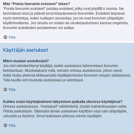
Mitä “Poista foorumin evästeet” tekee?
“Poista foorumin evästeet” poistaa evästeet, jotka ovat phpBB:n luomia. Ne
tunnistavat sinut ja pitävät sinut kirjautuneena foorumille. Evästeet tarjoavat
myös toimintoja, kuten luettujen seurantaa, jos ne ovat foorumin ylläpitäjän
käyttöönottamia. Jos sinulla on sisään tai uloskirjautumisen kanssa ongelmia,
foorumin evästeiden poistaminen voi auttaa.
Ylös
Käyttäjän asetukset
Miten muutan asetuksiani?
Jos olet rekisteröitynyt käyttäjä, kaikki asetuksesi tallennetaan foorumin
tietokantaan. Muokataksesi niitä, vieraile omissa asetuksissa, johon vievä
linkki löytyy yleensä klikkaamalla käyttäjänimeäsi foorumin sivujen ylälaidassa.
Tätä kautta voit muokata asetuksiasi ja valintojasi.
Ylös
Kuinka estän käyttäjänimeni näkymisen paikalla olevissa käyttäjissä?
Omissa asetuksissasi, “Asetukset”-välilehdellä, löydät mahdollisuuden valita
Piilota paikallaolo
. Ottamalla tämän asetuksen käyttöön näyt vain ylläpitäjille,
valvojille ja itsellesi. Sinut lasketaan piilossa oleviin käyttäjiin.
Ylös