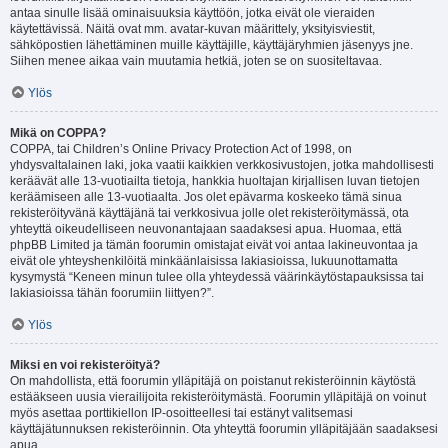
antaa sinulle lisää ominaisuuksia käyttöön, jotka eivät ole vieraiden
käytettävissä. Näitä ovat mm. avatar-kuvan määrittely, yksityisviestit,
sähköpostien lähettäminen muille käyttäjille, käyttäjäryhmien jäsenyys jne.
Siihen menee aikaa vain muutamia hetkiä, joten se on suositeltavaa.
Ylös
Mikä on COPPA?
COPPA, tai Children’s Online Privacy Protection Act of 1998, on
yhdysvaltalainen laki, joka vaatii kaikkien verkkosivustojen, jotka mahdollisesti
keräävät alle 13-vuotiailta tietoja, hankkia huoltajan kirjallisen luvan tietojen
keräämiseen alle 13-vuotiaalta. Jos olet epävarma koskeeko tämä sinua
rekisteröityvänä käyttäjänä tai verkkosivua jolle olet rekisteröitymässä, ota
yhteyttä oikeudelliseen neuvonantajaan saadaksesi apua. Huomaa, että
phpBB Limited ja tämän foorumin omistajat eivät voi antaa lakineuvontaa ja
eivät ole yhteyshenkilöitä minkäänlaisissa lakiasioissa, lukuunottamatta
kysymystä “Keneen minun tulee olla yhteydessä väärinkäytöstapauksissa tai
lakiasioissa tähän foorumiin liittyen?”.
Ylös
Miksi en voi rekisteröityä?
On mahdollista, että foorumin ylläpitäjä on poistanut rekisteröinnin käytöstä
estääkseen uusia vierailijoita rekisteröitymästä. Foorumin ylläpitäjä on voinut
myös asettaa porttikiellon IP-osoitteellesi tai estänyt valitsemasi
käyttäjätunnuksen rekisteröinnin. Ota yhteyttä foorumin ylläpitäjään saadaksesi
apua.