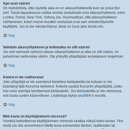
Ajat ovat väärin!
On mahdollista, että näytetty aika on eri aikavyöhykkeeltä kuin se jossa itse
olet. Tässä tapauksessa valitse omista asetuksista oma aikavyöhykkeesi, esim.
Lontoo, Pariisi, New York, Sidney, jne. Huomaathan, että aikavyöhykkeen
vaihtaminen, kuten monet muutkin asetukset ovat vain rekisteröityneille
käyttäjille. Jos et ole rekisteröitynyt, tämä on hyvä aika tehdä niin.
Ylös
Vaihdoin aikavyöhykkeen ja kellonaika on silti väärin!
Jos olet varmasti valinnut oikean aikavyöhykkeen ja aika on silti väärin, on
palvelimen kellonaika väärin. Ota yhteyttä ylläpitäjään korjataksesi ongelman.
Ylös
Kieleni ei ole valittavana!
Joko ylläpitäjä ei ole asentanut kielellesi kielipakettia tai kukaan ei ole
kääntänyt tätä foorumia kielellesi. Kokeile pyytää foorumin ylläpitäjältä, josko
hän voisi asentaa tarvitsemasi kielipaketin. Jos kielipakettia ei ole olemassa,
voit luoda uuden käännöksen. Lisätietoja löytyy
phpBB
®:n sivuilta.
Ylös
Mitä kuvia on käyttäjänimeni vieressä?
Viestejä katsottaessa käyttäjänimen vieressä saattaa näkyä kaksi kuvaa. Yksi
niistä voi olla arvonimeesi liitetty kuva esimerkiksi tähtien, laatikoiden tai