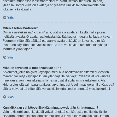
pisteiden muodossa viestimäärästäsi tai statuksestasi riippuen. Toinen,
yleensä isompi kuva on avatar ja on yleensä uniikki tai henkilökohtainen
jokaisella käyttäjällä.
Ylös
Miten asetan avataren?
Omissa asetuksissa, “Profiilin” alla, voit lisätä avataren käyttämällä jotain
neljästä tavasta: Gravatar, galleriasta, käyttää kuvaa muualta tai ladata kuvan.
Foorumin ylläpitäjä päättää otetaanko avataret käyttöön ja valitsee mitkä
avatarien käyttöönottotavat sallitaan. Jos et voi käyttää avataria, ota yhteyttä
foorumin ylläpitäjään.
Ylös
Mikä on arvonimi ja miten vaihdan sen?
Arvonimet, jotka näkyvät käyttäjänimesi alla osoittavat kirjoittamiesi viestien
määrän tai tietyt käyttäjät, kuten ylläpitäjät tai valvojat. Yleensä et voi vaihtaa
minkään arvonimen tekstiä, sillä nämä ovat ylläpitäjän määrittelemiä. Älä
kirjoita viestejä vain parantaaksesi arvonimeäsi. Useimmat foorumit eivät siedä
tätä ja valvojat tai ylläpitäjät voivat yksinkertaisesti pienentää viestilaskuriasi.
Ylös
Kun klikkaan sähköpostilinkkiä, minua pyydetään kirjautumaan?
Vain rekisteröityneet käyttäjät voivat lähettää sähköpostia muille käyttäjille
sisäänrakennetulla sähköpostilomakkeella ja vain jos ylläpitäjä sallii tämän