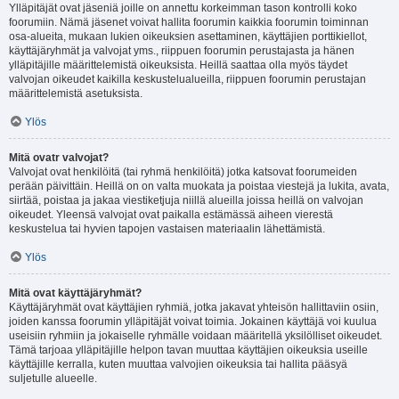
Ylläpitäjät ovat jäseniä joille on annettu korkeimman tason kontrolli koko
foorumiin. Nämä jäsenet voivat hallita foorumin kaikkia foorumin toiminnan
osa-alueita, mukaan lukien oikeuksien asettaminen, käyttäjien porttikiellot,
käyttäjäryhmät ja valvojat yms., riippuen foorumin perustajasta ja hänen
ylläpitäjille määrittelemistä oikeuksista. Heillä saattaa olla myös täydet
valvojan oikeudet kaikilla keskustelualueilla, riippuen foorumin perustajan
määrittelemistä asetuksista.
Ylös
Mitä ovatr valvojat?
Valvojat ovat henkilöitä (tai ryhmä henkilöitä) jotka katsovat foorumeiden
perään päivittäin. Heillä on on valta muokata ja poistaa viestejä ja lukita, avata,
siirtää, poistaa ja jakaa viestiketjuja niillä alueilla joissa heillä on valvojan
oikeudet. Yleensä valvojat ovat paikalla estämässä aiheen vierestä
keskustelua tai hyvien tapojen vastaisen materiaalin lähettämistä.
Ylös
Mitä ovat käyttäjäryhmät?
Käyttäjäryhmät ovat käyttäjien ryhmiä, jotka jakavat yhteisön hallittaviin osiin,
joiden kanssa foorumin ylläpitäjät voivat toimia. Jokainen käyttäjä voi kuulua
useisiin ryhmiin ja jokaiselle ryhmälle voidaan määritellä yksilölliset oikeudet.
Tämä tarjoaa ylläpitäjille helpon tavan muuttaa käyttäjien oikeuksia useille
käyttäjille kerralla, kuten muuttaa valvojien oikeuksia tai hallita pääsyä
suljetulle alueelle.