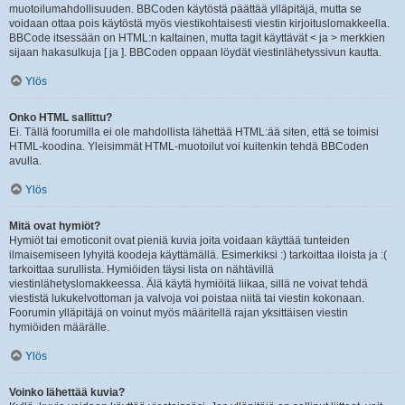
muotoilumahdollisuuden. BBCoden käytöstä päättää ylläpitäjä, mutta se
voidaan ottaa pois käytöstä myös viestikohtaisesti viestin kirjoituslomakkeella.
BBCode itsessään on HTML:n kaltainen, mutta tagit käyttävät < ja > merkkien
sijaan hakasulkuja [ ja ]. BBCoden oppaan löydät viestinlähetyssivun kautta.
Ylös
Onko HTML sallittu?
Ei. Tällä foorumilla ei ole mahdollista lähettää HTML:ää siten, että se toimisi
HTML-koodina. Yleisimmät HTML-muotoilut voi kuitenkin tehdä BBCoden
avulla.
Ylös
Mitä ovat hymiöt?
Hymiöt tai emoticonit ovat pieniä kuvia joita voidaan käyttää tunteiden
ilmaisemiseen lyhyitä koodeja käyttämällä. Esimerkiksi :) tarkoittaa iloista ja :(
tarkoittaa surullista. Hymiöiden täysi lista on nähtävillä
viestinlähetyslomakkeessa. Älä käytä hymiöitä liikaa, sillä ne voivat tehdä
viestistä lukukelvottoman ja valvoja voi poistaa niitä tai viestin kokonaan.
Foorumin ylläpitäjä on voinut myös määritellä rajan yksittäisen viestin
hymiöiden määrälle.
Ylös
Voinko lähettää kuvia?