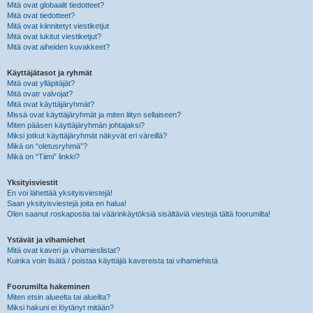
Mitä ovat globaalit tiedotteet?
Mitä ovat tiedotteet?
Mitä ovat kiinnitetyt viestiketjut
Mitä ovat lukitut viestiketjut?
Mitä ovat aiheiden kuvakkeet?
Käyttäjätasot ja ryhmät
Mitä ovat ylläpitäjät?
Mitä ovatr valvojat?
Mitä ovat käyttäjäryhmät?
Missä ovat käyttäjäryhmät ja miten liityn sellaiseen?
Miten pääsen käyttäjäryhmän johtajaksi?
Miksi jotkut käyttäjäryhmät näkyvät eri väreillä?
Mikä on “oletusryhmä”?
Mikä on “Tiimi” linkki?
Yksityisviestit
En voi lähettää yksityisviestejä!
Saan yksityisviestejä joita en halua!
Olen saanut roskapostia tai väärinkäytöksiä sisältäviä viestejä tältä foorumilta!
Ystävät ja vihamiehet
Mitä ovat kaveri ja vihamieslistat?
Kuinka voin lisätä / poistaa käyttäjiä kavereista tai vihamiehistä
Foorumilta hakeminen
Miten etsin alueelta tai alueilta?
Miksi hakuni ei löytänyt mitään?