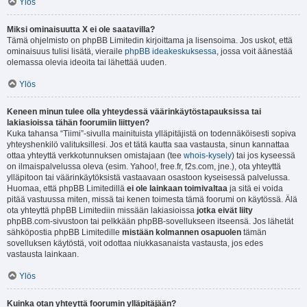
Ylös
Miksi ominaisuutta X ei ole saatavilla?
Tämä ohjelmisto on phpBB Limitedin kirjoittama ja lisensoima. Jos uskot, että
ominaisuus tulisi lisätä, vieraile
phpBB ideakeskuksessa
, jossa voit äänestää
olemassa olevia ideoita tai lähettää uuden.
Ylös
Keneen minun tulee olla yhteydessä väärinkäytöstapauksissa tai
lakiasioissa tähän foorumiin liittyen?
Kuka tahansa “Tiimi”-sivulla mainituista ylläpitäjistä on todennäköisesti sopiva
yhteyshenkilö valituksillesi. Jos et tätä kautta saa vastausta, sinun kannattaa
ottaa yhteyttä verkkotunnuksen omistajaan (tee
whois-kysely
) tai jos kyseessä
on ilmaispalvelussa oleva (esim. Yahoo!, free.fr, f2s.com, jne.), ota yhteyttä
ylläpitoon tai väärinkäytöksistä vastaavaan osastoon kyseisessä palvelussa.
Huomaa, että phpBB Limitedillä
ei ole lainkaan toimivaltaa
ja sitä ei voida
pitää vastuussa miten, missä tai kenen toimesta tämä foorumi on käytössä. Älä
ota yhteyttä phpBB Limitediin missään lakiasioissa
jotka eivät liity
phpBB.com-sivustoon tai pelkkään phpBB-sovellukseen itseensä. Jos lähetät
sähköpostia phpBB Limitedille
mistään kolmannen osapuolen
tämän
sovelluksen käytöstä, voit odottaa niukkasanaista vastausta, jos edes
vastausta lainkaan.
Ylös
Kuinka otan yhteyttä foorumin ylläpitäjään?