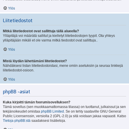
Ylös
Liitetiedostot
Mitkä liitetiedostot ovat sallittuja tällä alueella?
Ylläpitäjä voi määrätä sallitut ja kielletyt liitetiedostojen tyypit. Ota yhteys
ylläpitäjään mikäli et ole varma mitkä tiedostot ovat sallittuja..
Ylös
Mistä löydän lähettämäni liitetiedostot?
Nähdäksesi listan liitetiedostoistasi, mene omiin asetuksiin ja seuraa linkkejä
liitetiedostot-osioon.
Ylös
phpBB -asiat
Kuka kirjoitti tämän foorumisovelluksen?
Tämä sovellus (sen muokkaamattomassa tilassa) on tuottanut, julkaissut ja sen
tekijänoikeudet omistaa
phpBB Limited
. Se on tehty saataville GNU General
Public Licensenssin, versiolla 2 (GPL-2.0) ja sitä voidaan jakaa vapaasti. Katso
Tietoja phpBB:stä
saadaksesi lisätietoja.