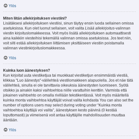
Ylös
Miten liitän allekirjoituksen viestiini?
Lisätäksesi allekirjoituksen viestiisi, sinun täytyy ensin luoda sellainen omissa
asetuksissa. Kun olet luonut sellaisen, voit valita
Lisää allekirjoitus
-valinnan
viestin kirjoituslomakkeessa. Voit myös lisätä allekirjoituksen automaattisesti
aina kaikkiin viesteihisi tekemällä valinnan omissa asetuksissa. Jos teet niin,
voit silti estää allekirjoituksen liittämisen yksittäiseen viestiin poistamalla
valinnan viestinkirjoituslomakkeessa.
Ylös
Kuinka luon äänestyksen?
Kun kirjoitat uuta viestiketjua tai muokkaat viestiketjun ensimmäistä viestiä,
klikkaa "Luo äänestys"-välilehteä viestilomakkeen alapuolella. Jos et näe tätä
välilehteä, sinulla ei ole tarvittavia oikeuksia äänestysten luomiseen. Syötä
otsikko ja ainakin kaksi vaihtoehtoa niille varattuihin kenttiin. Varmista että
jokainen vaihtoehto on omalla rivillään tekstikentässä. Voit myös määritellä
kuinka monta vaihtoehtoa käyttäjät voivat valita kohdasta You can also set the
number of options users may select during voting under “Kuinka monta
vaihtoehtoa käyttäjä voi valita”, äänestyksen kesto päivinä (0 kestää
loputtomasti) ja viimeisenä voit antaa käyttäjille mahdollisuuden muuttaa
ääntään.
Ylös