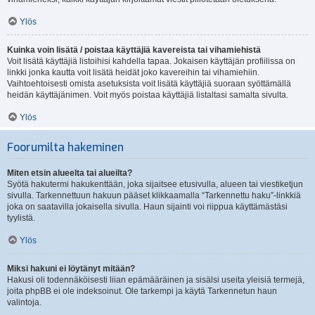
Ylös
Kuinka voin lisätä / poistaa käyttäjiä kavereista tai vihamiehistä
Voit lisätä käyttäjiä listoihisi kahdella tapaa. Jokaisen käyttäjän profiilissa on
linkki jonka kautta voit lisätä heidät joko kavereihin tai vihamiehiin.
Vaihtoehtoisesti omista asetuksista voit lisätä käyttäjiä suoraan syöttämällä
heidän käyttäjänimen. Voit myös poistaa käyttäjiä listaltasi samalta sivulta.
Ylös
Foorumilta hakeminen
Miten etsin alueelta tai alueilta?
Syötä hakutermi hakukenttään, joka sijaitsee etusivulla, alueen tai viestiketjun
sivulla. Tarkennettuun hakuun pääset klikkaamalla “Tarkennettu haku”-linkkiä
joka on saatavilla jokaisella sivulla. Haun sijainti voi riippua käyttämästäsi
tyylistä.
Ylös
Miksi hakuni ei löytänyt mitään?
Hakusi oli todennäköisesti liian epämääräinen ja sisälsi useita yleisiä termejä,
joita phpBB ei ole indeksoinut. Ole tarkempi ja käytä Tarkennetun haun
valintoja.