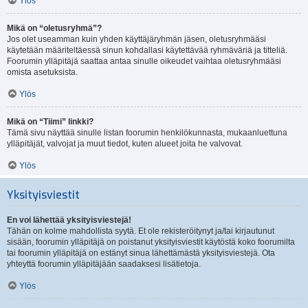
Ylös
Mikä on “oletusryhmä”?
Jos olet useamman kuin yhden käyttäjäryhmän jäsen, oletusryhmääsi
käytetään määriteltäessä sinun kohdallasi käytettävää ryhmäväriä ja titteliä.
Foorumin ylläpitäjä saattaa antaa sinulle oikeudet vaihtaa oletusryhmääsi
omista asetuksista.
Ylös
Mikä on “Tiimi” linkki?
Tämä sivu näyttää sinulle listan foorumin henkilökunnasta, mukaanluettuna
ylläpitäjät, valvojat ja muut tiedot, kuten alueet joita he valvovat.
Ylös
Yksityisviestit
En voi lähettää yksityisviestejä!
Tähän on kolme mahdollista syytä. Et ole rekisteröitynyt ja/tai kirjautunut
sisään, foorumin ylläpitäjä on poistanut yksityisviestit käytöstä koko foorumilta
tai foorumin ylläpitäjä on estänyt sinua lähettämästä yksityisviestejä. Ota
yhteyttä foorumin ylläpitäjään saadaksesi lisätietoja.
Ylös