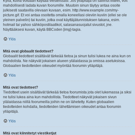
Kyllä, kuvia voidaan käyttää viesteissäsi. Jos ylläpitäjä on sallinut liitteet, voit
mahdollisesti ladata kuvan foorumille. Muutoin sinun täytyy antaa osoite
julkisesti saatavilla olevaan kuvaan, esim. http://www.example.com/my-
picture.gif. Et voi antaa osoitetta omalla koneellasi oleviin kuviin (ellei se ole
yleinen palvelin) tai kuviin, jotka ovat käyttäjätunnistuksen takana, esim.
hotmail tai yahoo sähköpostilaatikot, salasanasuojatut sivustot, jne.
Näyttääksesi kuvan, käytä BBCoden [img]-tagia.
Ylös
Mitä ovat globaalit tiedotteet?
Globaalit tiedotteet sisältävät tärkeää tietoa ja sinun tulisi lukea ne aina kun on
mahdolista. Ne näkyvät jokaisen alueen ylälaidassa ja omissa asetuksissa.
Globaalien tiedotteiden oikeudet myöntää foorumin ylläpitäjä.
Ylös
Mitä ovat tiedotteet?
Tiedotteet usein sisältävät tärkeää tietoa foorumista jota olet lukemassa ja siksi
ne tulisi lukea aina kun mahdollista. Tiedotteet näkyvät jokaisen sivun
ylälaidassa niillä foorumeilla joihin ne on lähetetty. Kuten globaalien
tiedotteiden kohdalla, tiedotteiden lähettämisen oikeudet antaa foorumin
ylläpitäjä.
Ylös
Mitä ovat kiinnitetyt viestiketjut