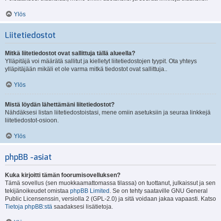
Ylös
Liitetiedostot
Mitkä liitetiedostot ovat sallittuja tällä alueella?
Ylläpitäjä voi määrätä sallitut ja kielletyt liitetiedostojen tyypit. Ota yhteys
ylläpitäjään mikäli et ole varma mitkä tiedostot ovat sallittuja..
Ylös
Mistä löydän lähettämäni liitetiedostot?
Nähdäksesi listan liitetiedostoistasi, mene omiin asetuksiin ja seuraa linkkejä
liitetiedostot-osioon.
Ylös
phpBB -asiat
Kuka kirjoitti tämän foorumisovelluksen?
Tämä sovellus (sen muokkaamattomassa tilassa) on tuottanut, julkaissut ja sen
tekijänoikeudet omistaa
phpBB Limited
. Se on tehty saataville GNU General
Public Licensenssin, versiolla 2 (GPL-2.0) ja sitä voidaan jakaa vapaasti. Katso
Tietoja phpBB:stä
saadaksesi lisätietoja.