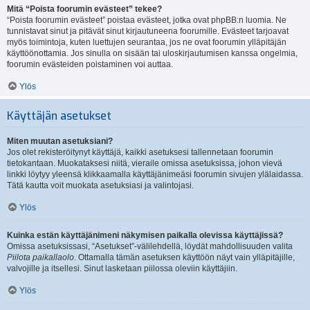
Mitä “Poista foorumin evästeet” tekee?
“Poista foorumin evästeet” poistaa evästeet, jotka ovat phpBB:n luomia. Ne
tunnistavat sinut ja pitävät sinut kirjautuneena foorumille. Evästeet tarjoavat
myös toimintoja, kuten luettujen seurantaa, jos ne ovat foorumin ylläpitäjän
käyttöönottamia. Jos sinulla on sisään tai uloskirjautumisen kanssa ongelmia,
foorumin evästeiden poistaminen voi auttaa.
Ylös
Käyttäjän asetukset
Miten muutan asetuksiani?
Jos olet rekisteröitynyt käyttäjä, kaikki asetuksesi tallennetaan foorumin
tietokantaan. Muokataksesi niitä, vieraile omissa asetuksissa, johon vievä
linkki löytyy yleensä klikkaamalla käyttäjänimeäsi foorumin sivujen ylälaidassa.
Tätä kautta voit muokata asetuksiasi ja valintojasi.
Ylös
Kuinka estän käyttäjänimeni näkymisen paikalla olevissa käyttäjissä?
Omissa asetuksissasi, “Asetukset”-välilehdellä, löydät mahdollisuuden valita
Piilota paikallaolo
. Ottamalla tämän asetuksen käyttöön näyt vain ylläpitäjille,
valvojille ja itsellesi. Sinut lasketaan piilossa oleviin käyttäjiin.
Ylös