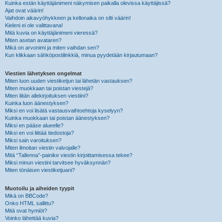
Kuinka estän käyttäjänimeni näkymisen paikalla olevissa käyttäjissä?
Ajat ovat väärin!
Vaihdoin aikavyöhykkeen ja kellonaika on silti väärin!
Kieleni ei ole valittavana!
Mitä kuvia on käyttäjänimeni vieressä?
Miten asetan avataren?
Mikä on arvonimi ja miten vaihdan sen?
Kun klikkaan sähköpostilinkkiä, minua pyydetään kirjautumaan?
Viestien lähetyksen ongelmat
Miten luon uuden viestiketjun tai lähetän vastauksen?
Miten muokkaan tai poistan viestejä?
Miten liitän allekirjoituksen viestiini?
Kuinka luon äänestyksen?
Miksi en voi lisätä vastausvaihtoehtoja kyselyyn?
Kuinka muokkaan tai poistan äänestyksen?
Miksi en pääse alueelle?
Miksi en voi liittää tiedostoja?
Miksi sain varoituksen?
Miten ilmoitan viestin valvojalle?
Mitä “Tallenna”-painike viestin kirjoittamisessa tekee?
Miksi minun viestini tarvitsee hyväksynnän?
Miten tönäisen viestiketjuani?
Muotoilu ja aiheiden tyypit
Mikä on BBCode?
Onko HTML sallittu?
Mitä ovat hymiöt?
Voinko lähettää kuvia?