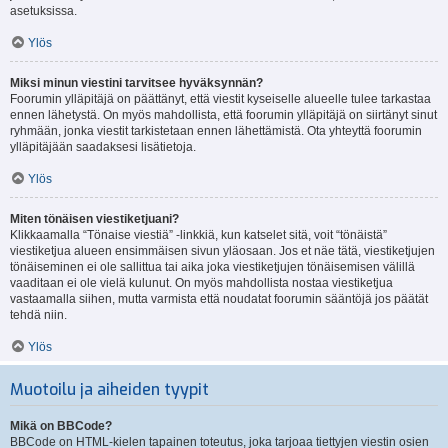
asetuksissa.
Ylös
Miksi minun viestini tarvitsee hyväksynnän?
Foorumin ylläpitäjä on päättänyt, että viestit kyseiselle alueelle tulee tarkastaa
ennen lähetystä. On myös mahdollista, että foorumin ylläpitäjä on siirtänyt sinut
ryhmään, jonka viestit tarkistetaan ennen lähettämistä. Ota yhteyttä foorumin
ylläpitäjään saadaksesi lisätietoja.
Ylös
Miten tönäisen viestiketjuani?
Klikkaamalla “Tönaise viestiä” -linkkiä, kun katselet sitä, voit “tönäistä”
viestiketjua alueen ensimmäisen sivun yläosaan. Jos et näe tätä, viestiketjujen
tönäiseminen ei ole sallittua tai aika joka viestiketjujen tönäisemisen välillä
vaaditaan ei ole vielä kulunut. On myös mahdollista nostaa viestiketjua
vastaamalla siihen, mutta varmista että noudatat foorumin sääntöjä jos päätät
tehdä niin.
Ylös
Muotoilu ja aiheiden tyypit
Mikä on BBCode?
BBCode on HTML-kielen tapainen toteutus, joka tarjoaa tiettyjen viestin osien