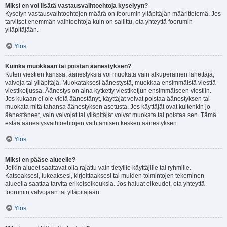
Miksi en voi lisätä vastausvaihtoehtoja kyselyyn?
Kyselyn vastausvaihtoehtojen määrä on foorumin ylläpitäjän määrittelemä. Jos
tarvitset enemmän vaihtoehtoja kuin on sallittu, ota yhteyttä foorumin
ylläpitäjään.
Ylös
Kuinka muokkaan tai poistan äänestyksen?
Kuten viestien kanssa, äänestyksiä voi muokata vain alkuperäinen lähettäjä,
valvoja tai ylläpitäjä. Muokataksesi äänestystä, muokkaa ensimmäistä viestiä
viestiketjussa. Äänestys on aina kytketty viestiketjun ensimmäiseen viestiin.
Jos kukaan ei ole vielä äänestänyt, käyttäjät voivat poistaa äänestyksen tai
muokata mitä tahansa äänestyksen asetusta. Jos käyttäjät ovat kuitenkin jo
äänestäneet, vain valvojat tai ylläpitäjät voivat muokata tai poistaa sen. Tämä
estää äänestysvaihtoehtojen vaihtamisen kesken äänestyksen.
Ylös
Miksi en pääse alueelle?
Jotkin alueet saattavat olla rajattu vain tietyille käyttäjille tai ryhmille.
Katsoaksesi, lukeaksesi, kirjoittaaksesi tai muiden toimintojen tekeminen
alueella saattaa tarvita erikoisoikeuksia. Jos haluat oikeudet, ota yhteyttä
foorumin valvojaan tai ylläpitäjään.
Ylös