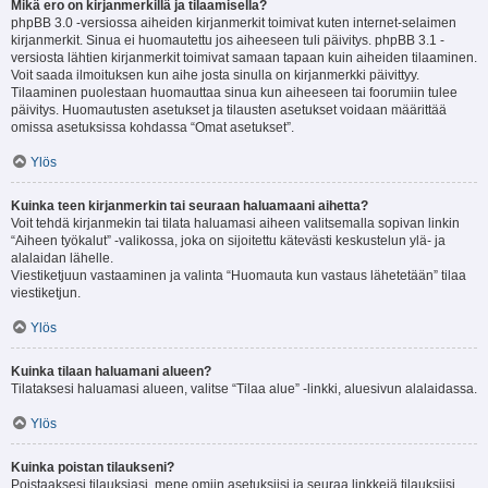
Mikä ero on kirjanmerkillä ja tilaamisella?
phpBB 3.0 -versiossa aiheiden kirjanmerkit toimivat kuten internet-selaimen
kirjanmerkit. Sinua ei huomautettu jos aiheeseen tuli päivitys. phpBB 3.1 -
versiosta lähtien kirjanmerkit toimivat samaan tapaan kuin aiheiden tilaaminen.
Voit saada ilmoituksen kun aihe josta sinulla on kirjanmerkki päivittyy.
Tilaaminen puolestaan huomauttaa sinua kun aiheeseen tai foorumiin tulee
päivitys. Huomautusten asetukset ja tilausten asetukset voidaan määrittää
omissa asetuksissa kohdassa “Omat asetukset”.
Ylös
Kuinka teen kirjanmerkin tai seuraan haluamaani aihetta?
Voit tehdä kirjanmekin tai tilata haluamasi aiheen valitsemalla sopivan linkin
“Aiheen työkalut” -valikossa, joka on sijoitettu kätevästi keskustelun ylä- ja
alalaidan lähelle.
Viestiketjuun vastaaminen ja valinta “Huomauta kun vastaus lähetetään” tilaa
viestiketjun.
Ylös
Kuinka tilaan haluamani alueen?
Tilataksesi haluamasi alueen, valitse “Tilaa alue” -linkki, aluesivun alalaidassa.
Ylös
Kuinka poistan tilaukseni?
Poistaaksesi tilauksiasi, mene omiin asetuksiisi ja seuraa linkkejä tilauksiisi.