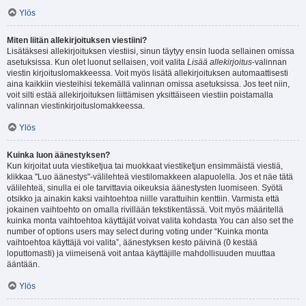
Ylös
Miten liitän allekirjoituksen viestiini?
Lisätäksesi allekirjoituksen viestiisi, sinun täytyy ensin luoda sellainen omissa
asetuksissa. Kun olet luonut sellaisen, voit valita
Lisää allekirjoitus
-valinnan
viestin kirjoituslomakkeessa. Voit myös lisätä allekirjoituksen automaattisesti
aina kaikkiin viesteihisi tekemällä valinnan omissa asetuksissa. Jos teet niin,
voit silti estää allekirjoituksen liittämisen yksittäiseen viestiin poistamalla
valinnan viestinkirjoituslomakkeessa.
Ylös
Kuinka luon äänestyksen?
Kun kirjoitat uuta viestiketjua tai muokkaat viestiketjun ensimmäistä viestiä,
klikkaa "Luo äänestys"-välilehteä viestilomakkeen alapuolella. Jos et näe tätä
välilehteä, sinulla ei ole tarvittavia oikeuksia äänestysten luomiseen. Syötä
otsikko ja ainakin kaksi vaihtoehtoa niille varattuihin kenttiin. Varmista että
jokainen vaihtoehto on omalla rivillään tekstikentässä. Voit myös määritellä
kuinka monta vaihtoehtoa käyttäjät voivat valita kohdasta You can also set the
number of options users may select during voting under “Kuinka monta
vaihtoehtoa käyttäjä voi valita”, äänestyksen kesto päivinä (0 kestää
loputtomasti) ja viimeisenä voit antaa käyttäjille mahdollisuuden muuttaa
ääntään.
Ylös