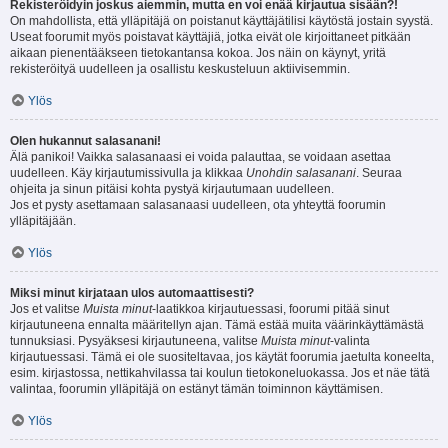
Rekisteröidyin joskus aiemmin, mutta en voi enää kirjautua sisään?!
On mahdollista, että ylläpitäjä on poistanut käyttäjätilisi käytöstä jostain syystä.
Useat foorumit myös poistavat käyttäjiä, jotka eivät ole kirjoittaneet pitkään
aikaan pienentääkseen tietokantansa kokoa. Jos näin on käynyt, yritä
rekisteröityä uudelleen ja osallistu keskusteluun aktiivisemmin.
Ylös
Olen hukannut salasanani!
Älä panikoi! Vaikka salasanaasi ei voida palauttaa, se voidaan asettaa
uudelleen. Käy kirjautumissivulla ja klikkaa
Unohdin salasanani
. Seuraa
ohjeita ja sinun pitäisi kohta pystyä kirjautumaan uudelleen.
Jos et pysty asettamaan salasanaasi uudelleen, ota yhteyttä foorumin
ylläpitäjään.
Ylös
Miksi minut kirjataan ulos automaattisesti?
Jos et valitse
Muista minut
-laatikkoa kirjautuessasi, foorumi pitää sinut
kirjautuneena ennalta määritellyn ajan. Tämä estää muita väärinkäyttämästä
tunnuksiasi. Pysyäksesi kirjautuneena, valitse
Muista minut
-valinta
kirjautuessasi. Tämä ei ole suositeltavaa, jos käytät foorumia jaetulta koneelta,
esim. kirjastossa, nettikahvilassa tai koulun tietokoneluokassa. Jos et näe tätä
valintaa, foorumin ylläpitäjä on estänyt tämän toiminnon käyttämisen.
Ylös