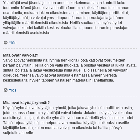
Ylläpitäjät ovat jäseniä joille on annettu korkeimman tason kontrolli koko
foorumiin. Nämä jäsenet voivat hallita foorumin kaikkia foorumin toiminnan
osa-alueita, mukaan lukien oikeuksien asettaminen, käyttäjien porttikiellot,
käyttäjäryhmät ja valvojat yms., riippuen foorumin perustajasta ja hänen
ylläpitäjille määrittelemistä oikeuksista. Heillä saattaa olla myös täydet
valvojan oikeudet kaikilla keskustelualueilla, riippuen foorumin perustajan
määrittelemistä asetuksista.
Ylös
Mitä ovatr valvojat?
Valvojat ovat henkilöitä (tai ryhmä henkilöitä) jotka katsovat foorumeiden
perään päivittäin. Heillä on on valta muokata ja poistaa viestejä ja lukita, avata,
siirtää, poistaa ja jakaa viestiketjuja niillä alueilla joissa heillä on valvojan
oikeudet. Yleensä valvojat ovat paikalla estämässä aiheen vierestä
keskustelua tai hyvien tapojen vastaisen materiaalin lähettämistä.
Ylös
Mitä ovat käyttäjäryhmät?
Käyttäjäryhmät ovat käyttäjien ryhmiä, jotka jakavat yhteisön hallittaviin osiin,
joiden kanssa foorumin ylläpitäjät voivat toimia. Jokainen käyttäjä voi kuulua
useisiin ryhmiin ja jokaiselle ryhmälle voidaan määritellä yksilölliset oikeudet.
Tämä tarjoaa ylläpitäjille helpon tavan muuttaa käyttäjien oikeuksia useille
käyttäjille kerralla, kuten muuttaa valvojien oikeuksia tai hallita pääsyä
suljetulle alueelle.