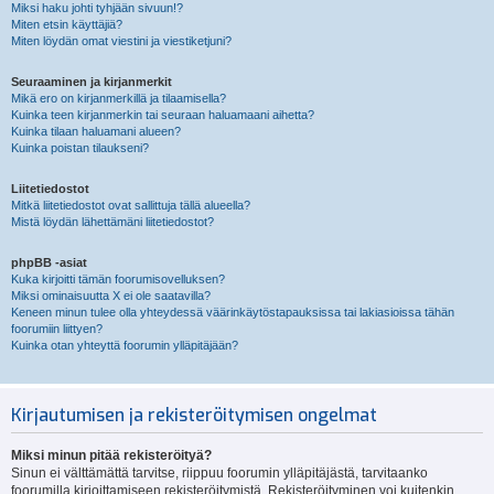
Miksi haku johti tyhjään sivuun!?
Miten etsin käyttäjiä?
Miten löydän omat viestini ja viestiketjuni?
Seuraaminen ja kirjanmerkit
Mikä ero on kirjanmerkillä ja tilaamisella?
Kuinka teen kirjanmerkin tai seuraan haluamaani aihetta?
Kuinka tilaan haluamani alueen?
Kuinka poistan tilaukseni?
Liitetiedostot
Mitkä liitetiedostot ovat sallittuja tällä alueella?
Mistä löydän lähettämäni liitetiedostot?
phpBB -asiat
Kuka kirjoitti tämän foorumisovelluksen?
Miksi ominaisuutta X ei ole saatavilla?
Keneen minun tulee olla yhteydessä väärinkäytöstapauksissa tai lakiasioissa tähän
foorumiin liittyen?
Kuinka otan yhteyttä foorumin ylläpitäjään?
Kirjautumisen ja rekisteröitymisen ongelmat
Miksi minun pitää rekisteröityä?
Sinun ei välttämättä tarvitse, riippuu foorumin ylläpitäjästä, tarvitaanko
foorumilla kirjoittamiseen rekisteröitymistä. Rekisteröityminen voi kuitenkin