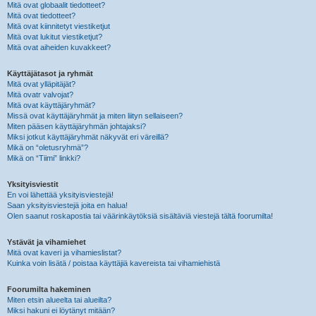
Mitä ovat globaalit tiedotteet?
Mitä ovat tiedotteet?
Mitä ovat kiinnitetyt viestiketjut
Mitä ovat lukitut viestiketjut?
Mitä ovat aiheiden kuvakkeet?
Käyttäjätasot ja ryhmät
Mitä ovat ylläpitäjät?
Mitä ovatr valvojat?
Mitä ovat käyttäjäryhmät?
Missä ovat käyttäjäryhmät ja miten liityn sellaiseen?
Miten pääsen käyttäjäryhmän johtajaksi?
Miksi jotkut käyttäjäryhmät näkyvät eri väreillä?
Mikä on “oletusryhmä”?
Mikä on “Tiimi” linkki?
Yksityisviestit
En voi lähettää yksityisviestejä!
Saan yksityisviestejä joita en halua!
Olen saanut roskapostia tai väärinkäytöksiä sisältäviä viestejä tältä foorumilta!
Ystävät ja vihamiehet
Mitä ovat kaveri ja vihamieslistat?
Kuinka voin lisätä / poistaa käyttäjiä kavereista tai vihamiehistä
Foorumilta hakeminen
Miten etsin alueelta tai alueilta?
Miksi hakuni ei löytänyt mitään?