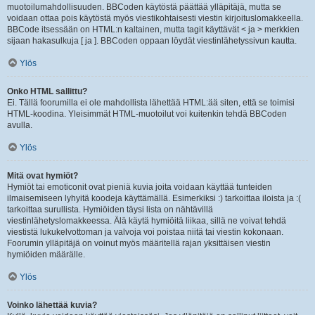
muotoilumahdollisuuden. BBCoden käytöstä päättää ylläpitäjä, mutta se
voidaan ottaa pois käytöstä myös viestikohtaisesti viestin kirjoituslomakkeella.
BBCode itsessään on HTML:n kaltainen, mutta tagit käyttävät < ja > merkkien
sijaan hakasulkuja [ ja ]. BBCoden oppaan löydät viestinlähetyssivun kautta.
Ylös
Onko HTML sallittu?
Ei. Tällä foorumilla ei ole mahdollista lähettää HTML:ää siten, että se toimisi
HTML-koodina. Yleisimmät HTML-muotoilut voi kuitenkin tehdä BBCoden
avulla.
Ylös
Mitä ovat hymiöt?
Hymiöt tai emoticonit ovat pieniä kuvia joita voidaan käyttää tunteiden
ilmaisemiseen lyhyitä koodeja käyttämällä. Esimerkiksi :) tarkoittaa iloista ja :(
tarkoittaa surullista. Hymiöiden täysi lista on nähtävillä
viestinlähetyslomakkeessa. Älä käytä hymiöitä liikaa, sillä ne voivat tehdä
viestistä lukukelvottoman ja valvoja voi poistaa niitä tai viestin kokonaan.
Foorumin ylläpitäjä on voinut myös määritellä rajan yksittäisen viestin
hymiöiden määrälle.
Ylös
Voinko lähettää kuvia?