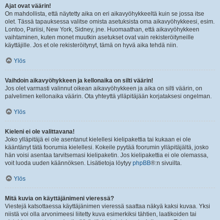
Ajat ovat väärin!
On mahdollista, että näytetty aika on eri aikavyöhykkeeltä kuin se jossa itse
olet. Tässä tapauksessa valitse omista asetuksista oma aikavyöhykkeesi, esim.
Lontoo, Pariisi, New York, Sidney, jne. Huomaathan, että aikavyöhykkeen
vaihtaminen, kuten monet muutkin asetukset ovat vain rekisteröityneille
käyttäjille. Jos et ole rekisteröitynyt, tämä on hyvä aika tehdä niin.
Ylös
Vaihdoin aikavyöhykkeen ja kellonaika on silti väärin!
Jos olet varmasti valinnut oikean aikavyöhykkeen ja aika on silti väärin, on
palvelimen kellonaika väärin. Ota yhteyttä ylläpitäjään korjataksesi ongelman.
Ylös
Kieleni ei ole valittavana!
Joko ylläpitäjä ei ole asentanut kielellesi kielipakettia tai kukaan ei ole
kääntänyt tätä foorumia kielellesi. Kokeile pyytää foorumin ylläpitäjältä, josko
hän voisi asentaa tarvitsemasi kielipaketin. Jos kielipakettia ei ole olemassa,
voit luoda uuden käännöksen. Lisätietoja löytyy
phpBB
®:n sivuilta.
Ylös
Mitä kuvia on käyttäjänimeni vieressä?
Viestejä katsottaessa käyttäjänimen vieressä saattaa näkyä kaksi kuvaa. Yksi
niistä voi olla arvonimeesi liitetty kuva esimerkiksi tähtien, laatikoiden tai