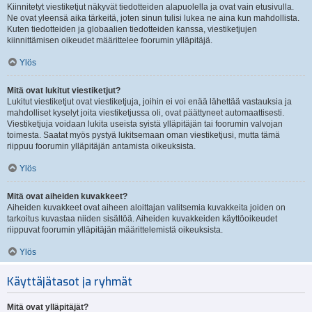
Kiinnitetyt viestiketjut näkyvät tiedotteiden alapuolella ja ovat vain etusivulla.
Ne ovat yleensä aika tärkeitä, joten sinun tulisi lukea ne aina kun mahdollista.
Kuten tiedotteiden ja globaalien tiedotteiden kanssa, viestiketjujen
kiinnittämisen oikeudet määrittelee foorumin ylläpitäjä.
Ylös
Mitä ovat lukitut viestiketjut?
Lukitut viestiketjut ovat viestiketjuja, joihin ei voi enää lähettää vastauksia ja
mahdolliset kyselyt joita viestiketjussa oli, ovat päättyneet automaattisesti.
Viestiketjuja voidaan lukita useista syistä ylläpitäjän tai foorumin valvojan
toimesta. Saatat myös pystyä lukitsemaan oman viestiketjusi, mutta tämä
riippuu foorumin ylläpitäjän antamista oikeuksista.
Ylös
Mitä ovat aiheiden kuvakkeet?
Aiheiden kuvakkeet ovat aiheen aloittajan valitsemia kuvakkeita joiden on
tarkoitus kuvastaa niiden sisältöä. Aiheiden kuvakkeiden käyttöoikeudet
riippuvat foorumin ylläpitäjän määrittelemistä oikeuksista.
Ylös
Käyttäjätasot ja ryhmät
Mitä ovat ylläpitäjät?