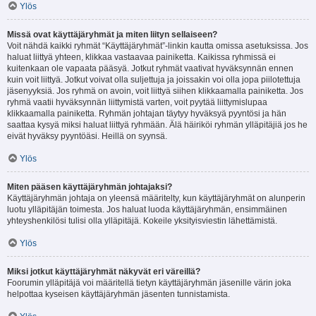
Ylös
Missä ovat käyttäjäryhmät ja miten liityn sellaiseen?
Voit nähdä kaikki ryhmät “Käyttäjäryhmät”-linkin kautta omissa asetuksissa. Jos
haluat liittyä yhteen, klikkaa vastaavaa painiketta. Kaikissa ryhmissä ei
kuitenkaan ole vapaata pääsyä. Jotkut ryhmät vaativat hyväksynnän ennen
kuin voit liittyä. Jotkut voivat olla suljettuja ja joissakin voi olla jopa piilotettuja
jäsenyyksiä. Jos ryhmä on avoin, voit liittyä siihen klikkaamalla painiketta. Jos
ryhmä vaatii hyväksynnän liittymistä varten, voit pyytää liittymislupaa
klikkaamalla painiketta. Ryhmän johtajan täytyy hyväksyä pyyntösi ja hän
saattaa kysyä miksi haluat liittyä ryhmään. Älä häiriköi ryhmän ylläpitäjiä jos he
eivät hyväksy pyyntöäsi. Heillä on syynsä.
Ylös
Miten pääsen käyttäjäryhmän johtajaksi?
Käyttäjäryhmän johtaja on yleensä määritelty, kun käyttäjäryhmät on alunperin
luotu ylläpitäjän toimesta. Jos haluat luoda käyttäjäryhmän, ensimmäinen
yhteyshenkilösi tulisi olla ylläpitäjä. Kokeile yksityisviestin lähettämistä.
Ylös
Miksi jotkut käyttäjäryhmät näkyvät eri väreillä?
Foorumin ylläpitäjä voi määritellä tietyn käyttäjäryhmän jäsenille värin joka
helpottaa kyseisen käyttäjäryhmän jäsenten tunnistamista.