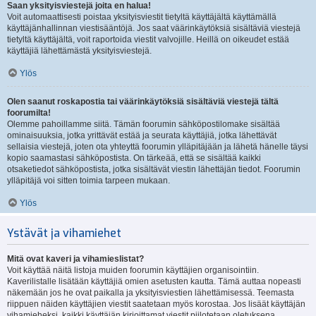
Saan yksityisviestejä joita en halua!
Voit automaattisesti poistaa yksityisviestit tietyltä käyttäjältä käyttämällä
käyttäjänhallinnan viestisääntöjä. Jos saat väärinkäytöksiä sisältäviä viestejä
tietyltä käyttäjältä, voit raportoida viestit valvojille. Heillä on oikeudet estää
käyttäjiä lähettämästä yksityisviestejä.
Ylös
Olen saanut roskapostia tai väärinkäytöksiä sisältäviä viestejä tältä
foorumilta!
Olemme pahoillamme siitä. Tämän foorumin sähköpostilomake sisältää
ominaisuuksia, jotka yrittävät estää ja seurata käyttäjiä, jotka lähettävät
sellaisia viestejä, joten ota yhteyttä foorumin ylläpitäjään ja lähetä hänelle täysi
kopio saamastasi sähköpostista. On tärkeää, että se sisältää kaikki
otsaketiedot sähköpostista, jotka sisältävät viestin lähettäjän tiedot. Foorumin
ylläpitäjä voi sitten toimia tarpeen mukaan.
Ylös
Ystävät ja vihamiehet
Mitä ovat kaveri ja vihamieslistat?
Voit käyttää näitä listoja muiden foorumin käyttäjien organisointiin.
Kaverilistalle lisätään käyttäjiä omien asetusten kautta. Tämä auttaa nopeasti
näkemään jos he ovat paikalla ja yksityisviestien lähettämisessä. Teemasta
riippuen näiden käyttäjien viestit saatetaan myös korostaa. Jos lisäät käyttäjän
vihamieheksi, kaikki käyttäjän kirjoittamat viestit piilotetaan oletuksena.