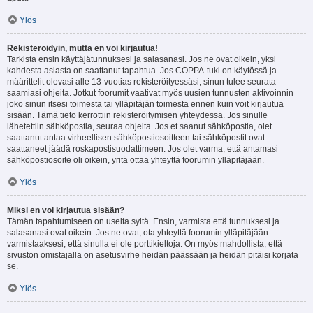
Ylös
Rekisteröidyin, mutta en voi kirjautua!
Tarkista ensin käyttäjätunnuksesi ja salasanasi. Jos ne ovat oikein, yksi
kahdesta asiasta on saattanut tapahtua. Jos COPPA-tuki on käytössä ja
määrittelit olevasi alle 13-vuotias rekisteröityessäsi, sinun tulee seurata
saamiasi ohjeita. Jotkut foorumit vaativat myös uusien tunnusten aktivoinnin
joko sinun itsesi toimesta tai ylläpitäjän toimesta ennen kuin voit kirjautua
sisään. Tämä tieto kerrottiin rekisteröitymisen yhteydessä. Jos sinulle
lähetettiin sähköpostia, seuraa ohjeita. Jos et saanut sähköpostia, olet
saattanut antaa virheellisen sähköpostiosoitteen tai sähköpostit ovat
saattaneet jäädä roskapostisuodattimeen. Jos olet varma, että antamasi
sähköpostiosoite oli oikein, yritä ottaa yhteyttä foorumin ylläpitäjään.
Ylös
Miksi en voi kirjautua sisään?
Tämän tapahtumiseen on useita syitä. Ensin, varmista että tunnuksesi ja
salasanasi ovat oikein. Jos ne ovat, ota yhteyttä foorumin ylläpitäjään
varmistaaksesi, että sinulla ei ole porttikieltoja. On myös mahdollista, että
sivuston omistajalla on asetusvirhe heidän päässään ja heidän pitäisi korjata
se.
Ylös