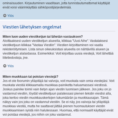
ominaisuuden. Kirjautuminen vaaditaan, jotta tunnistautumattomat käyttäjät
eivät voisi väärinkäyttää sähköpostijärjestelmää.
Ylös
Viestien lähetyksen ongelmat
Miten luon uuden viestiketjun tai lähetän vastauksen?
Aloittaaksesi uuden viestiketjun alueella, klikkaa "Uusi Aihe". Vastataksesi
viestiketjuun klikkaa "Vastaa Viestiin". Viestien kirjoittaminen voi vaatia
rekisteröitymisen. Lista sinun oikeuksistasi alueella on nähtävillä alueen ja
viestiketjun alalaidassa. Esimerkiksi: Voit kirjoittaa uusia viestejä, Voit lähettää
liitetiedostoja, jne.
Ylös
Miten muokkaan tai poistan viestejä?
Jos et ole foorumin ylläpitäjä tai valvoja, voit muokata vain omia viestejäsi. Voit
muokata viestiä klikkaamalla muokkaa-painiketta haluamassasi viestissä.
Joskus painike toimii vain tietyn ajan viestin luomisen jälkeen. Jos joku on jo
vastannut viestiin, löydät viestiketjuun palatessasi pienen tekstin viestisi alla,
joka kertoo viestin muokkauskertojen lukumäärän ja muokkausajan. Tämä
näkyy vain jos joku on vastannut viestiin. Se ei näy, jos valvoja tai ylläpitäjä
muokkaa viestiä, mutta he saattavat jättää pienen huomautuksen viestin
muokkaamisen syistä niin halutessaan. Huomaa, että normaalit käyttäjät eivät
voi poistaa viestejä, jos niihin on joku vastannut.