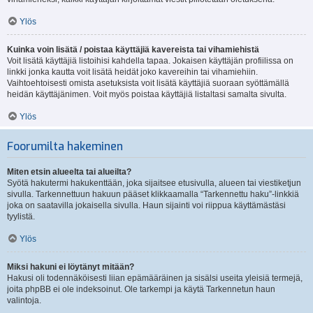
Ylös
Kuinka voin lisätä / poistaa käyttäjiä kavereista tai vihamiehistä
Voit lisätä käyttäjiä listoihisi kahdella tapaa. Jokaisen käyttäjän profiilissa on
linkki jonka kautta voit lisätä heidät joko kavereihin tai vihamiehiin.
Vaihtoehtoisesti omista asetuksista voit lisätä käyttäjiä suoraan syöttämällä
heidän käyttäjänimen. Voit myös poistaa käyttäjiä listaltasi samalta sivulta.
Ylös
Foorumilta hakeminen
Miten etsin alueelta tai alueilta?
Syötä hakutermi hakukenttään, joka sijaitsee etusivulla, alueen tai viestiketjun
sivulla. Tarkennettuun hakuun pääset klikkaamalla “Tarkennettu haku”-linkkiä
joka on saatavilla jokaisella sivulla. Haun sijainti voi riippua käyttämästäsi
tyylistä.
Ylös
Miksi hakuni ei löytänyt mitään?
Hakusi oli todennäköisesti liian epämääräinen ja sisälsi useita yleisiä termejä,
joita phpBB ei ole indeksoinut. Ole tarkempi ja käytä Tarkennetun haun
valintoja.