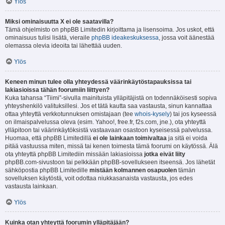
Ylös
Miksi ominaisuutta X ei ole saatavilla?
Tämä ohjelmisto on phpBB Limitedin kirjoittama ja lisensoima. Jos uskot, että
ominaisuus tulisi lisätä, vieraile
phpBB ideakeskuksessa
, jossa voit äänestää
olemassa olevia ideoita tai lähettää uuden.
Ylös
Keneen minun tulee olla yhteydessä väärinkäytöstapauksissa tai
lakiasioissa tähän foorumiin liittyen?
Kuka tahansa “Tiimi”-sivulla mainituista ylläpitäjistä on todennäköisesti sopiva
yhteyshenkilö valituksillesi. Jos et tätä kautta saa vastausta, sinun kannattaa
ottaa yhteyttä verkkotunnuksen omistajaan (tee
whois-kysely
) tai jos kyseessä
on ilmaispalvelussa oleva (esim. Yahoo!, free.fr, f2s.com, jne.), ota yhteyttä
ylläpitoon tai väärinkäytöksistä vastaavaan osastoon kyseisessä palvelussa.
Huomaa, että phpBB Limitedillä
ei ole lainkaan toimivaltaa
ja sitä ei voida
pitää vastuussa miten, missä tai kenen toimesta tämä foorumi on käytössä. Älä
ota yhteyttä phpBB Limitediin missään lakiasioissa
jotka eivät liity
phpBB.com-sivustoon tai pelkkään phpBB-sovellukseen itseensä. Jos lähetät
sähköpostia phpBB Limitedille
mistään kolmannen osapuolen
tämän
sovelluksen käytöstä, voit odottaa niukkasanaista vastausta, jos edes
vastausta lainkaan.
Ylös
Kuinka otan yhteyttä foorumin ylläpitäjään?