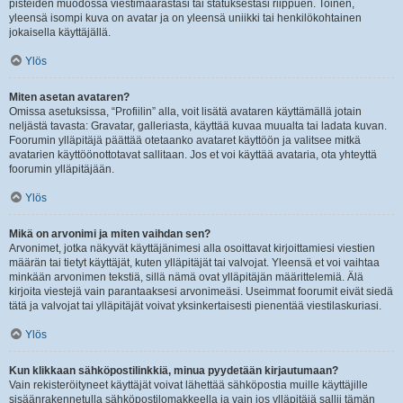
pisteiden muodossa viestimäärästäsi tai statuksestasi riippuen. Toinen,
yleensä isompi kuva on avatar ja on yleensä uniikki tai henkilökohtainen
jokaisella käyttäjällä.
Ylös
Miten asetan avataren?
Omissa asetuksissa, “Profiilin” alla, voit lisätä avataren käyttämällä jotain
neljästä tavasta: Gravatar, galleriasta, käyttää kuvaa muualta tai ladata kuvan.
Foorumin ylläpitäjä päättää otetaanko avataret käyttöön ja valitsee mitkä
avatarien käyttöönottotavat sallitaan. Jos et voi käyttää avataria, ota yhteyttä
foorumin ylläpitäjään.
Ylös
Mikä on arvonimi ja miten vaihdan sen?
Arvonimet, jotka näkyvät käyttäjänimesi alla osoittavat kirjoittamiesi viestien
määrän tai tietyt käyttäjät, kuten ylläpitäjät tai valvojat. Yleensä et voi vaihtaa
minkään arvonimen tekstiä, sillä nämä ovat ylläpitäjän määrittelemiä. Älä
kirjoita viestejä vain parantaaksesi arvonimeäsi. Useimmat foorumit eivät siedä
tätä ja valvojat tai ylläpitäjät voivat yksinkertaisesti pienentää viestilaskuriasi.
Ylös
Kun klikkaan sähköpostilinkkiä, minua pyydetään kirjautumaan?
Vain rekisteröityneet käyttäjät voivat lähettää sähköpostia muille käyttäjille
sisäänrakennetulla sähköpostilomakkeella ja vain jos ylläpitäjä sallii tämän