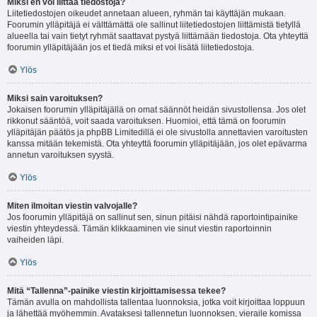
Miksi en voi liittää tiedostoja?
Liitetiedostojen oikeudet annetaan alueen, ryhmän tai käyttäjän mukaan.
Foorumin ylläpitäjä ei välttämättä ole sallinut liitetiedostojen liittämistä tietyllä
alueella tai vain tietyt ryhmät saattavat pystyä liittämään tiedostoja. Ota yhteyttä
foorumin ylläpitäjään jos et tiedä miksi et voi lisätä liitetiedostoja.
Ylös
Miksi sain varoituksen?
Jokaisen foorumin ylläpitäjällä on omat säännöt heidän sivustollensa. Jos olet
rikkonut sääntöä, voit saada varoituksen. Huomioi, että tämä on foorumin
ylläpitäjän päätös ja phpBB Limitedillä ei ole sivustolla annettavien varoitusten
kanssa mitään tekemistä. Ota yhteyttä foorumin ylläpitäjään, jos olet epävarma
annetun varoituksen syystä.
Ylös
Miten ilmoitan viestin valvojalle?
Jos foorumin ylläpitäjä on sallinut sen, sinun pitäisi nähdä raportointipainike
viestin yhteydessä. Tämän klikkaaminen vie sinut viestin raportoinnin
vaiheiden läpi.
Ylös
Mitä “Tallenna”-painike viestin kirjoittamisessa tekee?
Tämän avulla on mahdollista tallentaa luonnoksia, jotka voit kirjoittaa loppuun
ja lähettää myöhemmin. Avataksesi tallennetun luonnoksen, vieraile komissa