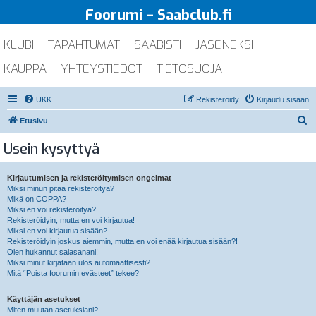
Foorumi – Saabclub.fi
KLUBI
TAPAHTUMAT
SAABISTI
JÄSENEKSI
KAUPPA
YHTEYSTIEDOT
TIETOSUOJA
UKK
Rekisteröidy
Kirjaudu sisään
E
Etusivu
t
Usein kysyttyä
s
i
Kirjautumisen ja rekisteröitymisen ongelmat
Miksi minun pitää rekisteröityä?
Mikä on COPPA?
Miksi en voi rekisteröityä?
Rekisteröidyin, mutta en voi kirjautua!
Miksi en voi kirjautua sisään?
Rekisteröidyin joskus aiemmin, mutta en voi enää kirjautua sisään?!
Olen hukannut salasanani!
Miksi minut kirjataan ulos automaattisesti?
Mitä “Poista foorumin evästeet” tekee?
Käyttäjän asetukset
Miten muutan asetuksiani?