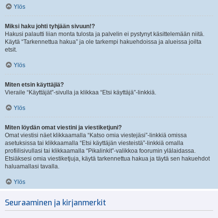
Ylös
Miksi haku johti tyhjään sivuun!?
Hakusi palautti liian monta tulosta ja palvelin ei pystynyt käsittelemään niitä.
Käytä “Tarkennettua hakua” ja ole tarkempi hakuehdoissa ja alueissa joilta
etsit.
Ylös
Miten etsin käyttäjiä?
Vieraile “Käyttäjät”-sivulla ja klikkaa “Etsi käyttäjä”-linkkiä.
Ylös
Miten löydän omat viestini ja viestiketjuni?
Omat viestisi näet klikkaamalla “Katso omia viestejäsi”-linkkiä omissa
asetuksissa tai klikkaamalla “Etsi käyttäjän viesteistä”-linkkiä omalla
profiilisivullasi tai klikkaamalla “Pikalinkit”-valikkoa foorumin ylälaidassa.
Etsiäksesi omia viestiketjuja, käytä tarkennettua hakua ja täytä sen hakuehdot
haluamallasi tavalla.
Ylös
Seuraaminen ja kirjanmerkit