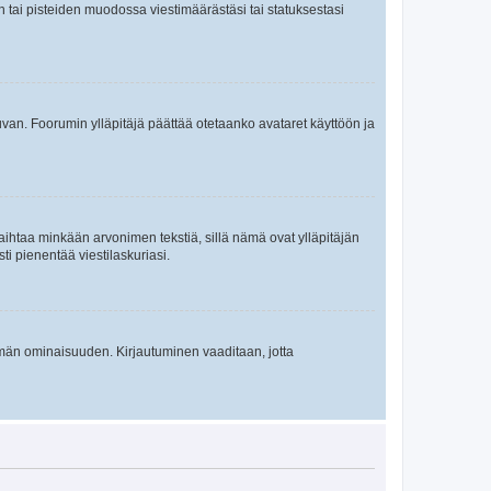
en tai pisteiden muodossa viestimäärästäsi tai statuksestasi
 kuvan. Foorumin ylläpitäjä päättää otetaanko avataret käyttöön ja
i vaihtaa minkään arvonimen tekstiä, sillä nämä ovat ylläpitäjän
sti pienentää viestilaskuriasi.
 tämän ominaisuuden. Kirjautuminen vaaditaan, jotta