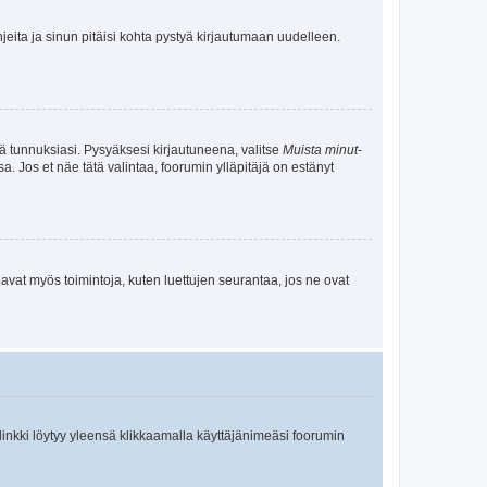
jeita ja sinun pitäisi kohta pystyä kirjautumaan uudelleen.
tä tunnuksiasi. Pysyäksesi kirjautuneena, valitse
Muista minut
-
sa. Jos et näe tätä valintaa, foorumin ylläpitäjä on estänyt
oavat myös toimintoja, kuten luettujen seurantaa, jos ne ovat
 linkki löytyy yleensä klikkaamalla käyttäjänimeäsi foorumin