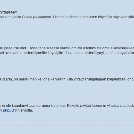
yttäjissä?
isuuden valita
Piilota paikallaolo
. Ottamalla tämän asetuksen käyttöön näyt vain ylläpit
 se jossa itse olet. Tässä tapauksessa valitse omista asetuksista oma aikavyöhykke
vat vain rekisteröityneille käyttäjille. Jos et ole rekisteröitynyt, tämä on hyvä aik
i väärin, on palvelimen kellonaika väärin. Ota yhteyttä ylläpitäjään korjataksesi on
an ei ole kääntänyt tätä foorumia kielellesi. Kokeile pyytää foorumin ylläpitäjältä, jos
yy
phpBB
®:n sivuilta.