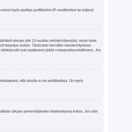
oinut myös asettaa porttikiellon IP-osoitteellesi tai estänyt
ttelit olevasi alle 13-vuotias rekisteröityessäsi, sinun tulee
it kirjautua sisään. Tämä tieto kerrottiin rekisteröitymisen
ai sähköpostit ovat saattaneet jäädä roskapostisuodattimeen. Jos
staaksesi, että sinulla ei ole porttikieltoja. On myös
neet pitkään aikaan pienentääkseen tietokantansa kokoa. Jos näin