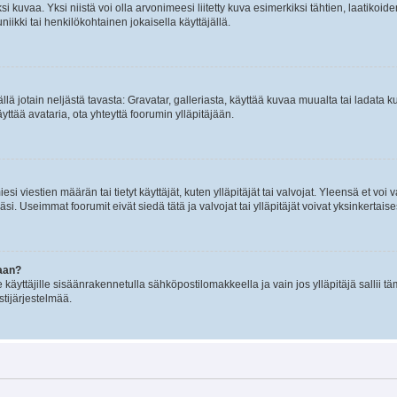
 kuvaa. Yksi niistä voi olla arvonimeesi liitetty kuva esimerkiksi tähtien, laatikoid
iikki tai henkilökohtainen jokaisella käyttäjällä.
mällä jotain neljästä tavasta: Gravatar, galleriasta, käyttää kuvaa muualta tai ladata
äyttää avataria, ota yhteyttä foorumin ylläpitäjään.
iesi viestien määrän tai tietyt käyttäjät, kuten ylläpitäjät tai valvojat. Yleensä et vo
i. Useimmat foorumit eivät siedä tätä ja valvojat tai ylläpitäjät voivat yksinkertaise
aan?
le käyttäjille sisäänrakennetulla sähköpostilomakkeella ja vain jos ylläpitäjä sallii
stijärjestelmää.