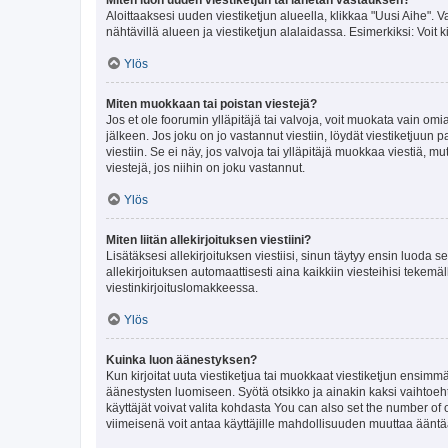
Aloittaaksesi uuden viestiketjun alueella, klikkaa "Uusi Aihe". Va
nähtävillä alueen ja viestiketjun alalaidassa. Esimerkiksi: Voit kir
Ylös
Miten muokkaan tai poistan viestejä?
Jos et ole foorumin ylläpitäjä tai valvoja, voit muokata vain om
jälkeen. Jos joku on jo vastannut viestiin, löydät viestiketjuu
viestiin. Se ei näy, jos valvoja tai ylläpitäjä muokkaa viestiä,
viestejä, jos niihin on joku vastannut.
Ylös
Miten liitän allekirjoituksen viestiini?
Lisätäksesi allekirjoituksen viestiisi, sinun täytyy ensin luoda s
allekirjoituksen automaattisesti aina kaikkiin viesteihisi tekemäl
viestinkirjoituslomakkeessa.
Ylös
Kuinka luon äänestyksen?
Kun kirjoitat uuta viestiketjua tai muokkaat viestiketjun ensimmäi
äänestysten luomiseen. Syötä otsikko ja ainakin kaksi vaihtoehto
käyttäjät voivat valita kohdasta You can also set the number of
viimeisenä voit antaa käyttäjille mahdollisuuden muuttaa ääntä