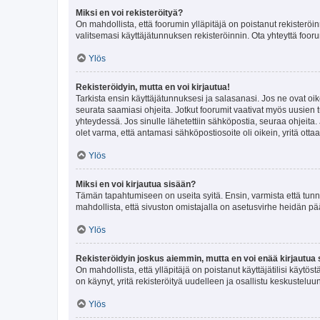
Miksi en voi rekisteröityä?
On mahdollista, että foorumin ylläpitäjä on poistanut rekisteröin
valitsemasi käyttäjätunnuksen rekisteröinnin. Ota yhteyttä foor
Ylös
Rekisteröidyin, mutta en voi kirjautua!
Tarkista ensin käyttäjätunnuksesi ja salasanasi. Jos ne ovat oik
seurata saamiasi ohjeita. Jotkut foorumit vaativat myös uusien tu
yhteydessä. Jos sinulle lähetettiin sähköpostia, seuraa ohjeita
olet varma, että antamasi sähköpostiosoite oli oikein, yritä ottaa
Ylös
Miksi en voi kirjautua sisään?
Tämän tapahtumiseen on useita syitä. Ensin, varmista että tunnuk
mahdollista, että sivuston omistajalla on asetusvirhe heidän pää
Ylös
Rekisteröidyin joskus aiemmin, mutta en voi enää kirjautua 
On mahdollista, että ylläpitäjä on poistanut käyttäjätilisi käytö
on käynyt, yritä rekisteröityä uudelleen ja osallistu keskusteluu
Ylös