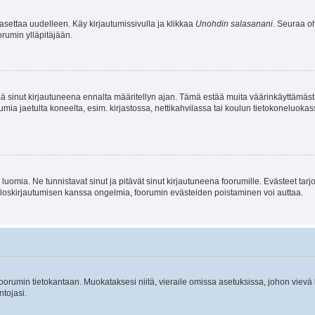
asettaa uudelleen. Käy kirjautumissivulla ja klikkaa
Unohdin salasanani
. Seuraa oh
rumin ylläpitäjään.
tää sinut kirjautuneena ennalta määritellyn ajan. Tämä estää muita väärinkäyttämäs
rumia jaetulta koneelta, esim. kirjastossa, nettikahvilassa tai koulun tietokoneluokas
luomia. Ne tunnistavat sinut ja pitävät sinut kirjautuneena foorumille. Evästeet tarj
i uloskirjautumisen kanssa ongelmia, foorumin evästeiden poistaminen voi auttaa.
n foorumin tietokantaan. Muokataksesi niitä, vieraile omissa asetuksissa, johon vievä
ntojasi.