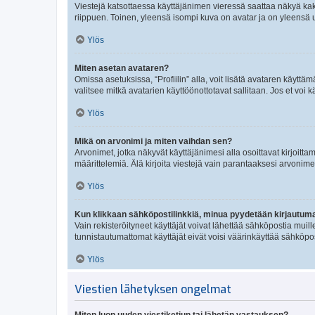
Viestejä katsottaessa käyttäjänimen vieressä saattaa näkyä kaksi
riippuen. Toinen, yleensä isompi kuva on avatar ja on yleensä un
Ylös
Miten asetan avataren?
Omissa asetuksissa, “Profiilin” alla, voit lisätä avataren käyttä
valitsee mitkä avatarien käyttöönottotavat sallitaan. Jos et voi k
Ylös
Mikä on arvonimi ja miten vaihdan sen?
Arvonimet, jotka näkyvät käyttäjänimesi alla osoittavat kirjoittam
määrittelemiä. Älä kirjoita viestejä vain parantaaksesi arvonimeäs
Ylös
Kun klikkaan sähköpostilinkkiä, minua pyydetään kirjautum
Vain rekisteröityneet käyttäjät voivat lähettää sähköpostia muil
tunnistautumattomat käyttäjät eivät voisi väärinkäyttää sähköpo
Ylös
Viestien lähetyksen ongelmat
Miten luon uuden viestiketjun tai lähetän vastauksen?