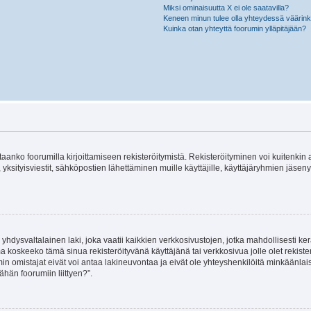
Miksi ominaisuutta X ei ole saatavilla?
Keneen minun tulee olla yhteydessä väärinkäy
Kuinka otan yhteyttä foorumin ylläpitäjään?
vitaanko foorumilla kirjoittamiseen rekisteröitymistä. Rekisteröityminen voi kuitenkin
 yksityisviestit, sähköpostien lähettäminen muille käyttäjille, käyttäjäryhmien jäs
hdysvaltalainen laki, joka vaatii kaikkien verkkosivustojen, jotka mahdollisesti kerää
a koskeeko tämä sinua rekisteröityvänä käyttäjänä tai verkkosivua jolle olet rekis
 omistajat eivät voi antaa lakineuvontaa ja eivät ole yhteyshenkilöitä minkäänla
ähän foorumiin liittyen?”.