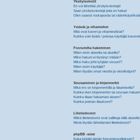
Yksityisviestit
En voi lähettää yksityisviestejä!
Saan yksityisviestejä joita en halua!
Olen saanut roskapostia tai väärinkäytöksiä s
Ystävät ja vihamiehet
Mitä ovat kaveri ja vihamieslistat?
Kuinka voin lisätä / poistaa käyttäjiä kaverei
Foorumilta hakeminen
Miten etsin alueelta tai alueilta?
Miksi hakuni ei löytänyt mitään?
Miksi haku johti tyhjään sivuun!?
Miten etsin käyttäjiä?
Miten löydän omat viestini ja viestiketjuni?
Seuraaminen ja kirjanmerkit
Mikä ero on kirjanmerkillä ja tilaamisella?
Kuinka teen kirjanmerkin tai seuraan haluam
Kuinka tilaan haluamani alueen?
Kuinka poistan tilaukseni?
Liitetiedostot
Mitkä liitetiedostot ovat sallittuja tällä alueell
Mistä löydän lähettämäni liitetiedostot?
phpBB -asiat
Kuka kirjoitti tämän foorumisovelluksen?