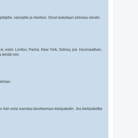
äjille, valvojille ja itsellesi. Sinut lasketaan piilossa oleviin
esi, esim. Lontoo, Pariisi, New York, Sidney, jne. Huomaathan,
a tehdä niin.
gelman.
ko hän voisi asentaa tarvitsemasi kielipaketin. Jos kielipakettia