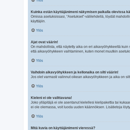
Ylös
Kuinka estän käyttäjänimeni näkymisen paikalla olevissa kä
Omissa asetuksissasi, “Asetukset”-välilehdellä, löydät mahdoll
käyttäjiin.
Ylös
Ajat ovat väärin!
On mahdollista, että näytetty aika on eri aikavyöhykkeeltä kuin
että aikavyöhykkeen vaihtaminen, kuten monet muutkin asetukset o
Ylös
Vaihdoin aikavyöhykkeen ja kellonaika on silti väärin!
Jos olet varmasti valinnut oikean aikavyöhykkeen ja aika on silt
Ylös
Kieleni ei ole valittavana!
Joko ylläpitäjä ei ole asentanut kielellesi kielipakettia tai kuka
ei ole olemassa, voit luoda uuden käännöksen. Lisätietoja löyt
Ylös
Mitä kuvia on käyttäjänimeni vieressä?