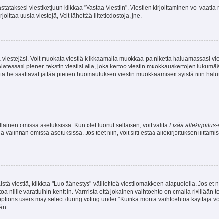
stataksesi viestiketjuun klikkaa "Vastaa Viestiin". Viestien kirjoittaminen voi vaatia
joittaa uusia viestejä, Voit lähettää liitetiedostoja, jne.
ia viestejäsi. Voit muokata viestiä klikkaamalla muokkaa-painiketta haluamassasi vies
n palatessasi pienen tekstin viestisi alla, joka kertoo viestin muokkauskertojen luk
 mutta he saattavat jättää pienen huomautuksen viestin muokkaamisen syistä niin halu
ellainen omissa asetuksissa. Kun olet luonut sellaisen, voit valita
Lisää allekirjoitus
-
lä valinnan omissa asetuksissa. Jos teet niin, voit silti estää allekirjoituksen liittäm
stä viestiä, klikkaa "Luo äänestys"-välilehteä viestilomakkeen alapuolella. Jos et näe
a niille varattuihin kenttiin. Varmista että jokainen vaihtoehto on omalla rivillään
 options users may select during voting under “Kuinka monta vaihtoehtoa käyttäjä voi
än.