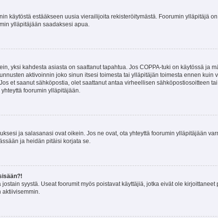
nin käytöstä estääkseen uusia vierailijoita rekisteröitymästä. Foorumin ylläpitäjä on v
umin ylläpitäjään saadaksesi apua.
ein, yksi kahdesta asiasta on saattanut tapahtua. Jos COPPA-tuki on käytössä ja määri
nnusten aktivoinnin joko sinun itsesi toimesta tai ylläpitäjän toimesta ennen kuin vo
. Jos et saanut sähköpostia, olet saattanut antaa virheellisen sähköpostiosoitteen t
 yhteyttä foorumin ylläpitäjään.
sesi ja salasanasi ovat oikein. Jos ne ovat, ota yhteyttä foorumin ylläpitäjään varmi
ssään ja heidän pitäisi korjata se.
sisään?!
stä jostain syystä. Useat foorumit myös poistavat käyttäjiä, jotka eivät ole kirjoitta
n aktiivisemmin.