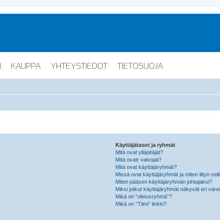
I
KAUPPA
YHTEYSTIEDOT
TIETOSUOJA
Käyttäjätasot ja ryhmät
Mitä ovat ylläpitäjät?
Mitä ovatr valvojat?
Mitä ovat käyttäjäryhmät?
Missä ovat käyttäjäryhmät ja miten liityn sel
Miten pääsen käyttäjäryhmän johtajaksi?
Miksi jotkut käyttäjäryhmät näkyvät eri värei
Mikä on “oletusryhmä”?
Mikä on “Tiimi” linkki?