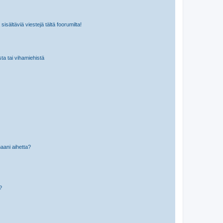
isältäviä viestejä tältä foorumilta!
sta tai vihamiehistä
aani aihetta?
a?