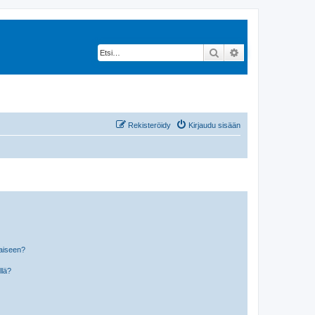
Etsi
Tarkennettu hak
Rekisteröidy
Kirjaudu sisään
laiseen?
llä?