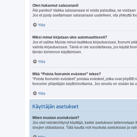
Olen hukannut salasanani!
Älä panikoi! Vaikka salasanaasi ei voida palauttaa, se voidaan 
Jos et pysty asettamaan salasanaasi uudelleen, ota yhteyttä foo
Ylös
Miksi minut kirjataan ulos automaattisesti?
Jos et valitse
Muista minut
-laatikkoa kirjautuessasi, foorumi pi
valinta kirjautuessasi. Tämä ei ole suositeltavaa, jos käytät foo
tämän toiminnon käyttämisen.
Ylös
Mitä “Poista foorumin evästeet” tekee?
“Poista foorumin evästeet” poistaa evästeet, jotka ovat phpBB:n 
foorumin ylläpitäjän käyttöönottamia. Jos sinulla on sisään ta
Ylös
Käyttäjän asetukset
Miten muutan asetuksiani?
Jos olet rekisteröitynyt käyttäjä, kaikki asetuksesi tallennetaa
sivujen ylälaidassa. Tätä kautta voit muokata asetuksiasi ja vali