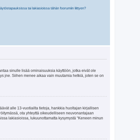
töstapauksissa tai lakiasioissa tähän foorumiin liittyen?
 antaa sinulle lisää ominaisuuksia käyttöön, jotka eivät ole
enyys jne. Siihen menee aikaa vain muutamia hetkiä, joten se on
vät alle 13-vuotiailta tietoja, hankkia huoltajan kirjallisen
teröitymässä, ota yhteyttä oikeudelliseen neuvonantajaan
isissa lakiasioissa, lukuunottamatta kysymystä “Keneen minun