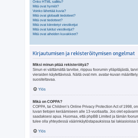
Onko HTML sallittu?
Mitä ovat hymiöt?
Voinko lähettää kuvia?
Mitä ovat globaalit tiedotteet?
Mitä ovat tiedotteet?
Mitä ovat kiinnitetyt viestiketjut
Mitä ovat lukitut viestiketjut?
Mitä ovat aiheiden kuvakkeet?
Kirjautumisen ja rekisteröitymisen ongelmat
Miksi minun pitää rekisteröityä?
Sinun ei välttämättä tarvitse, riippuu foorumin ylläpitäjästä, tar
vieraiden käytettävissä. Näitä ovat mm. avatar-kuvan määrittely,
suositeltavaa.
Ylös
Mikä on COPPA?
COPPA, tai Children’s Online Privacy Protection Act of 1998, on y
luvan tietojen keräämiseen alle 13-vuotiaalta. Jos olet epävarm
saadaksesi apua. Huomaa, että phpBB Limited ja tämän foorumin
tulee olla yhteydessä väärinkäytöstapauksissa tai lakiasioissa t
Ylös