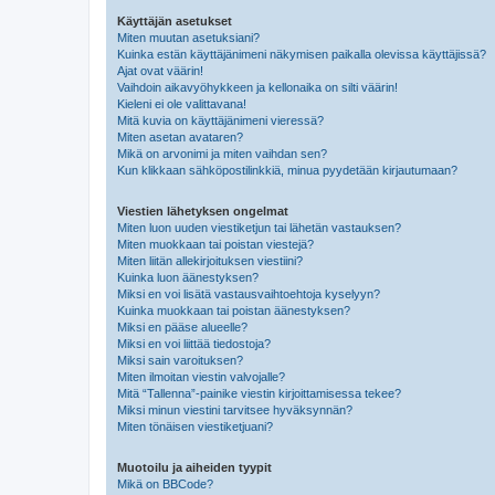
Käyttäjän asetukset
Miten muutan asetuksiani?
Kuinka estän käyttäjänimeni näkymisen paikalla olevissa käyttäjissä?
Ajat ovat väärin!
Vaihdoin aikavyöhykkeen ja kellonaika on silti väärin!
Kieleni ei ole valittavana!
Mitä kuvia on käyttäjänimeni vieressä?
Miten asetan avataren?
Mikä on arvonimi ja miten vaihdan sen?
Kun klikkaan sähköpostilinkkiä, minua pyydetään kirjautumaan?
Viestien lähetyksen ongelmat
Miten luon uuden viestiketjun tai lähetän vastauksen?
Miten muokkaan tai poistan viestejä?
Miten liitän allekirjoituksen viestiini?
Kuinka luon äänestyksen?
Miksi en voi lisätä vastausvaihtoehtoja kyselyyn?
Kuinka muokkaan tai poistan äänestyksen?
Miksi en pääse alueelle?
Miksi en voi liittää tiedostoja?
Miksi sain varoituksen?
Miten ilmoitan viestin valvojalle?
Mitä “Tallenna”-painike viestin kirjoittamisessa tekee?
Miksi minun viestini tarvitsee hyväksynnän?
Miten tönäisen viestiketjuani?
Muotoilu ja aiheiden tyypit
Mikä on BBCode?