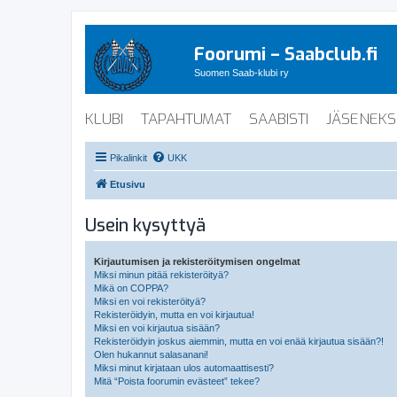
Foorumi – Saabclub.fi
Suomen Saab-klubi ry
KLUBI
TAPAHTUMAT
SAABISTI
JÄSENEKS
Pikalinkit
UKK
Etusivu
Usein kysyttyä
Kirjautumisen ja rekisteröitymisen ongelmat
Miksi minun pitää rekisteröityä?
Mikä on COPPA?
Miksi en voi rekisteröityä?
Rekisteröidyin, mutta en voi kirjautua!
Miksi en voi kirjautua sisään?
Rekisteröidyin joskus aiemmin, mutta en voi enää kirjautua sisään?!
Olen hukannut salasanani!
Miksi minut kirjataan ulos automaattisesti?
Mitä “Poista foorumin evästeet” tekee?