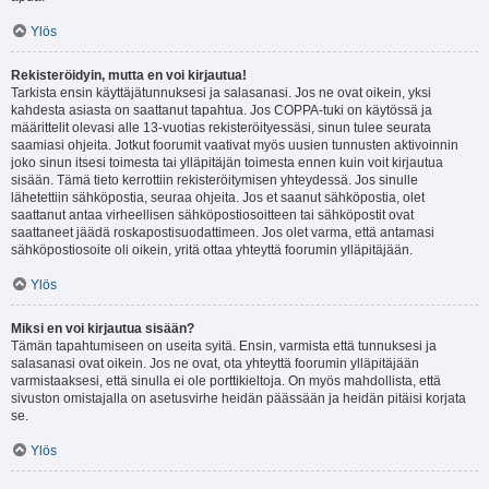
Ylös
Rekisteröidyin, mutta en voi kirjautua!
Tarkista ensin käyttäjätunnuksesi ja salasanasi. Jos ne ovat oikein, yksi
kahdesta asiasta on saattanut tapahtua. Jos COPPA-tuki on käytössä ja
määrittelit olevasi alle 13-vuotias rekisteröityessäsi, sinun tulee seurata
saamiasi ohjeita. Jotkut foorumit vaativat myös uusien tunnusten aktivoinnin
joko sinun itsesi toimesta tai ylläpitäjän toimesta ennen kuin voit kirjautua
sisään. Tämä tieto kerrottiin rekisteröitymisen yhteydessä. Jos sinulle
lähetettiin sähköpostia, seuraa ohjeita. Jos et saanut sähköpostia, olet
saattanut antaa virheellisen sähköpostiosoitteen tai sähköpostit ovat
saattaneet jäädä roskapostisuodattimeen. Jos olet varma, että antamasi
sähköpostiosoite oli oikein, yritä ottaa yhteyttä foorumin ylläpitäjään.
Ylös
Miksi en voi kirjautua sisään?
Tämän tapahtumiseen on useita syitä. Ensin, varmista että tunnuksesi ja
salasanasi ovat oikein. Jos ne ovat, ota yhteyttä foorumin ylläpitäjään
varmistaaksesi, että sinulla ei ole porttikieltoja. On myös mahdollista, että
sivuston omistajalla on asetusvirhe heidän päässään ja heidän pitäisi korjata
se.
Ylös