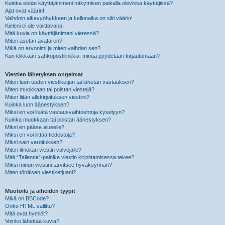
Kuinka estän käyttäjänimeni näkymisen paikalla olevissa käyttäjissä?
Ajat ovat väärin!
Vaihdoin aikavyöhykkeen ja kellonaika on silti väärin!
Kieleni ei ole valittavana!
Mitä kuvia on käyttäjänimeni vieressä?
Miten asetan avataren?
Mikä on arvonimi ja miten vaihdan sen?
Kun klikkaan sähköpostilinkkiä, minua pyydetään kirjautumaan?
Viestien lähetyksen ongelmat
Miten luon uuden viestiketjun tai lähetän vastauksen?
Miten muokkaan tai poistan viestejä?
Miten liitän allekirjoituksen viestiini?
Kuinka luon äänestyksen?
Miksi en voi lisätä vastausvaihtoehtoja kyselyyn?
Kuinka muokkaan tai poistan äänestyksen?
Miksi en pääse alueelle?
Miksi en voi liittää tiedostoja?
Miksi sain varoituksen?
Miten ilmoitan viestin valvojalle?
Mitä “Tallenna”-painike viestin kirjoittamisessa tekee?
Miksi minun viestini tarvitsee hyväksynnän?
Miten tönäisen viestiketjuani?
Muotoilu ja aiheiden tyypit
Mikä on BBCode?
Onko HTML sallittu?
Mitä ovat hymiöt?
Voinko lähettää kuvia?