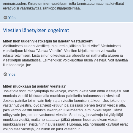
ominaisuuden. Kirjautuminen vaaditaan, jotta tunnistautumattomat käyttäjät
eivät voisi väärinkäyttää sähköpostijärjestelmää.
Ylös
Viestien lähetyksen ongelmat
Miten luon uuden viestiketjun tai lähetän vastauksen?
Aloittaaksesi uuden viestiketjun alueella, klikkaa "Uusi Aihe". Vastataksesi
viestiketjuun klikkaa "Vastaa Viestiin". Viestien kirjoittaminen voi vaatia
rekisteröitymisen. Lista sinun oikeuksistasi alueella on nähtävillä alueen ja
viestiketjun alalaidassa. Esimerkiksi: Voit kirjoittaa uusia viestejä, Voit lähettää
liitetiedostoja, jne.
Ylös
Miten muokkaan tai poistan viestejä?
Jos et ole foorumin ylläpitäjä tai valvoja, voit muokata vain omia viestejäsi. Voit
muokata viestiä klikkaamalla muokkaa-painiketta haluamassasi viestissä.
Joskus painike toimii vain tietyn ajan viestin luomisen jälkeen. Jos joku on jo
vastannut viestiin, löydät viestiketjuun palatessasi pienen tekstin viestisi alla,
joka kertoo viestin muokkauskertojen lukumäärän ja muokkausajan. Tämä
näkyy vain jos joku on vastannut viestiin. Se ei näy, jos valvoja tai ylläpitäjä
muokkaa viestiä, mutta he saattavat jättää pienen huomautuksen viestin
muokkaamisen syistä niin halutessaan. Huomaa, että normaalit käyttäjät eivät
voi poistaa viestejä, jos niihin on joku vastannut.