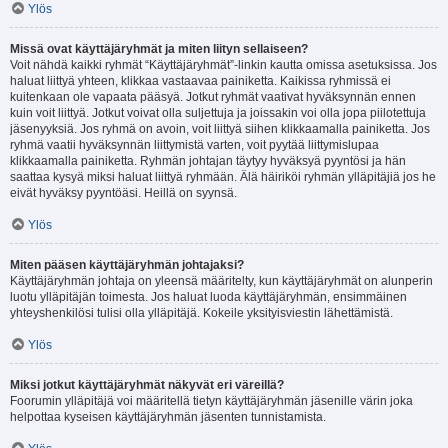
Ylös
Missä ovat käyttäjäryhmät ja miten liityn sellaiseen?
Voit nähdä kaikki ryhmät “Käyttäjäryhmät”-linkin kautta omissa asetuksissa. Jos
haluat liittyä yhteen, klikkaa vastaavaa painiketta. Kaikissa ryhmissä ei
kuitenkaan ole vapaata pääsyä. Jotkut ryhmät vaativat hyväksynnän ennen
kuin voit liittyä. Jotkut voivat olla suljettuja ja joissakin voi olla jopa piilotettuja
jäsenyyksiä. Jos ryhmä on avoin, voit liittyä siihen klikkaamalla painiketta. Jos
ryhmä vaatii hyväksynnän liittymistä varten, voit pyytää liittymislupaa
klikkaamalla painiketta. Ryhmän johtajan täytyy hyväksyä pyyntösi ja hän
saattaa kysyä miksi haluat liittyä ryhmään. Älä häiriköi ryhmän ylläpitäjiä jos he
eivät hyväksy pyyntöäsi. Heillä on syynsä.
Ylös
Miten pääsen käyttäjäryhmän johtajaksi?
Käyttäjäryhmän johtaja on yleensä määritelty, kun käyttäjäryhmät on alunperin
luotu ylläpitäjän toimesta. Jos haluat luoda käyttäjäryhmän, ensimmäinen
yhteyshenkilösi tulisi olla ylläpitäjä. Kokeile yksityisviestin lähettämistä.
Ylös
Miksi jotkut käyttäjäryhmät näkyvät eri väreillä?
Foorumin ylläpitäjä voi määritellä tietyn käyttäjäryhmän jäsenille värin joka
helpottaa kyseisen käyttäjäryhmän jäsenten tunnistamista.