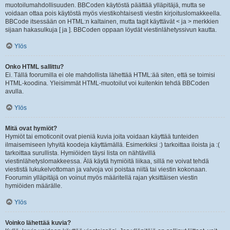
muotoilumahdollisuuden. BBCoden käytöstä päättää ylläpitäjä, mutta se
voidaan ottaa pois käytöstä myös viestikohtaisesti viestin kirjoituslomakkeella.
BBCode itsessään on HTML:n kaltainen, mutta tagit käyttävät < ja > merkkien
sijaan hakasulkuja [ ja ]. BBCoden oppaan löydät viestinlähetyssivun kautta.
Ylös
Onko HTML sallittu?
Ei. Tällä foorumilla ei ole mahdollista lähettää HTML:ää siten, että se toimisi
HTML-koodina. Yleisimmät HTML-muotoilut voi kuitenkin tehdä BBCoden
avulla.
Ylös
Mitä ovat hymiöt?
Hymiöt tai emoticonit ovat pieniä kuvia joita voidaan käyttää tunteiden
ilmaisemiseen lyhyitä koodeja käyttämällä. Esimerkiksi :) tarkoittaa iloista ja :(
tarkoittaa surullista. Hymiöiden täysi lista on nähtävillä
viestinlähetyslomakkeessa. Älä käytä hymiöitä liikaa, sillä ne voivat tehdä
viestistä lukukelvottoman ja valvoja voi poistaa niitä tai viestin kokonaan.
Foorumin ylläpitäjä on voinut myös määritellä rajan yksittäisen viestin
hymiöiden määrälle.
Ylös
Voinko lähettää kuvia?