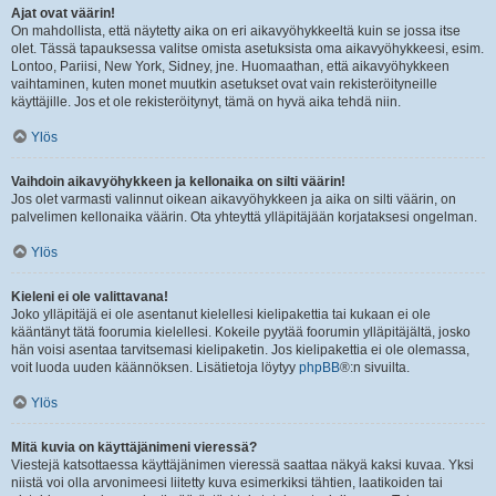
Ajat ovat väärin!
On mahdollista, että näytetty aika on eri aikavyöhykkeeltä kuin se jossa itse
olet. Tässä tapauksessa valitse omista asetuksista oma aikavyöhykkeesi, esim.
Lontoo, Pariisi, New York, Sidney, jne. Huomaathan, että aikavyöhykkeen
vaihtaminen, kuten monet muutkin asetukset ovat vain rekisteröityneille
käyttäjille. Jos et ole rekisteröitynyt, tämä on hyvä aika tehdä niin.
Ylös
Vaihdoin aikavyöhykkeen ja kellonaika on silti väärin!
Jos olet varmasti valinnut oikean aikavyöhykkeen ja aika on silti väärin, on
palvelimen kellonaika väärin. Ota yhteyttä ylläpitäjään korjataksesi ongelman.
Ylös
Kieleni ei ole valittavana!
Joko ylläpitäjä ei ole asentanut kielellesi kielipakettia tai kukaan ei ole
kääntänyt tätä foorumia kielellesi. Kokeile pyytää foorumin ylläpitäjältä, josko
hän voisi asentaa tarvitsemasi kielipaketin. Jos kielipakettia ei ole olemassa,
voit luoda uuden käännöksen. Lisätietoja löytyy
phpBB
®:n sivuilta.
Ylös
Mitä kuvia on käyttäjänimeni vieressä?
Viestejä katsottaessa käyttäjänimen vieressä saattaa näkyä kaksi kuvaa. Yksi
niistä voi olla arvonimeesi liitetty kuva esimerkiksi tähtien, laatikoiden tai