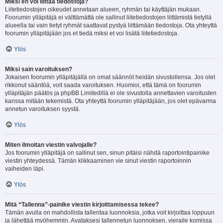
Miksi en voi liittää tiedostoja?
Liitetiedostojen oikeudet annetaan alueen, ryhmän tai käyttäjän mukaan.
Foorumin ylläpitäjä ei välttämättä ole sallinut liitetiedostojen liittämistä tietyllä
alueella tai vain tietyt ryhmät saattavat pystyä liittämään tiedostoja. Ota yhteyttä
foorumin ylläpitäjään jos et tiedä miksi et voi lisätä liitetiedostoja.
Ylös
Miksi sain varoituksen?
Jokaisen foorumin ylläpitäjällä on omat säännöt heidän sivustollensa. Jos olet
rikkonut sääntöä, voit saada varoituksen. Huomioi, että tämä on foorumin
ylläpitäjän päätös ja phpBB Limitedillä ei ole sivustolla annettavien varoitusten
kanssa mitään tekemistä. Ota yhteyttä foorumin ylläpitäjään, jos olet epävarma
annetun varoituksen syystä.
Ylös
Miten ilmoitan viestin valvojalle?
Jos foorumin ylläpitäjä on sallinut sen, sinun pitäisi nähdä raportointipainike
viestin yhteydessä. Tämän klikkaaminen vie sinut viestin raportoinnin
vaiheiden läpi.
Ylös
Mitä “Tallenna”-painike viestin kirjoittamisessa tekee?
Tämän avulla on mahdollista tallentaa luonnoksia, jotka voit kirjoittaa loppuun
ja lähettää myöhemmin. Avataksesi tallennetun luonnoksen, vieraile komissa