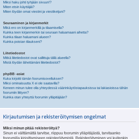
Miksi haku johti tyhjään sivuun!?
Miten etsin käyttäjiä?
Miten löydän omat viestini ja viestiketjuni?
Seuraaminen ja kirjanmerkit
Mikä ero on kirjanmerkillä ja tilaamisella?
Kuinka teen kirjanmerkin tai seuraan haluamaani aihetta?
Kuinka tilaan haluamani alueen?
Kuinka poistan tilaukseni?
Liitetiedostot
Mitkä liitetiedostot ovat sallittuja tällä alueella?
Mistä löydän lähettämäni liitetiedostot?
phpBB -asiat
Kuka kirjoitti tämän foorumisovelluksen?
Miksi ominaisuutta X ei ole saatavilla?
Keneen minun tulee olla yhteydessä väärinkäytöstapauksissa tai lakiasioissa tähän
foorumiin liittyen?
Kuinka otan yhteyttä foorumin ylläpitäjään?
Kirjautumisen ja rekisteröitymisen ongelmat
Miksi minun pitää rekisteröityä?
Sinun ei välttämättä tarvitse, riippuu foorumin ylläpitäjästä, tarvitaanko
foorumilla kirjoittamiseen rekisteröitymistä. Rekisteröityminen voi kuitenkin