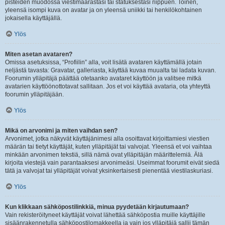
pisteiden muodossa viestimäärästäsi tai statuksestasi riippuen. Toinen,
yleensä isompi kuva on avatar ja on yleensä uniikki tai henkilökohtainen
jokaisella käyttäjällä.
Ylös
Miten asetan avataren?
Omissa asetuksissa, “Profiilin” alla, voit lisätä avataren käyttämällä jotain
neljästä tavasta: Gravatar, galleriasta, käyttää kuvaa muualta tai ladata kuvan.
Foorumin ylläpitäjä päättää otetaanko avataret käyttöön ja valitsee mitkä
avatarien käyttöönottotavat sallitaan. Jos et voi käyttää avataria, ota yhteyttä
foorumin ylläpitäjään.
Ylös
Mikä on arvonimi ja miten vaihdan sen?
Arvonimet, jotka näkyvät käyttäjänimesi alla osoittavat kirjoittamiesi viestien
määrän tai tietyt käyttäjät, kuten ylläpitäjät tai valvojat. Yleensä et voi vaihtaa
minkään arvonimen tekstiä, sillä nämä ovat ylläpitäjän määrittelemiä. Älä
kirjoita viestejä vain parantaaksesi arvonimeäsi. Useimmat foorumit eivät siedä
tätä ja valvojat tai ylläpitäjät voivat yksinkertaisesti pienentää viestilaskuriasi.
Ylös
Kun klikkaan sähköpostilinkkiä, minua pyydetään kirjautumaan?
Vain rekisteröityneet käyttäjät voivat lähettää sähköpostia muille käyttäjille
sisäänrakennetulla sähköpostilomakkeella ja vain jos ylläpitäjä sallii tämän