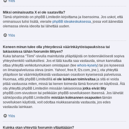
Ylös
Miksi ominaisuutta X ei ole saatavilla?
Tämä ohjelmisto on phpBB Limitedin kirjoittama ja lisensoima. Jos uskot, että
ominaisuus tulisi lisätä, vieraile
phpBB ideakeskuksessa
, jossa voit äänestää
olemassa olevia ideoita tai lähettää uuden.
Ylös
Keneen minun tulee olla yhteydessä väärinkäytöstapauksissa tai
lakiasioissa tähän foorumiin liittyen?
Kuka tahansa “Tiimi”-sivulla mainituista ylläpitäjistä on todennäköisesti sopiva
yhteyshenkilö valituksillesi. Jos et tätä kautta saa vastausta, sinun kannattaa
ottaa yhteyttä verkkotunnuksen omistajaan (tee
whois-kysely
) tai jos kyseessä
on ilmaispalvelussa oleva (esim. Yahoo!, free.fr, f2s.com, jne.), ota yhteyttä
ylläpitoon tai väärinkäytöksistä vastaavaan osastoon kyseisessä palvelussa.
Huomaa, että phpBB Limitedillä
ei ole lainkaan toimivaltaa
ja sitä ei voida
pitää vastuussa miten, missä tai kenen toimesta tämä foorumi on käytössä. Älä
ota yhteyttä phpBB Limitediin missään lakiasioissa
jotka eivät liity
phpBB.com-sivustoon tai pelkkään phpBB-sovellukseen itseensä. Jos lähetät
sähköpostia phpBB Limitedille
mistään kolmannen osapuolen
tämän
sovelluksen käytöstä, voit odottaa niukkasanaista vastausta, jos edes
vastausta lainkaan.
Ylös
Kuinka otan yhteyttä foorumin ylläpitäjään?