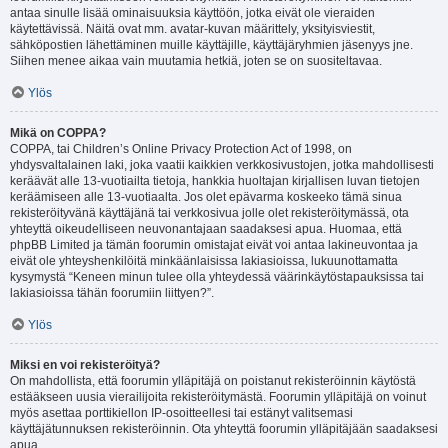
antaa sinulle lisää ominaisuuksia käyttöön, jotka eivät ole vieraiden
käytettävissä. Näitä ovat mm. avatar-kuvan määrittely, yksityisviestit,
sähköpostien lähettäminen muille käyttäjille, käyttäjäryhmien jäsenyys jne.
Siihen menee aikaa vain muutamia hetkiä, joten se on suositeltavaa.
Ylös
Mikä on COPPA?
COPPA, tai Children’s Online Privacy Protection Act of 1998, on
yhdysvaltalainen laki, joka vaatii kaikkien verkkosivustojen, jotka mahdollisesti
keräävät alle 13-vuotiailta tietoja, hankkia huoltajan kirjallisen luvan tietojen
keräämiseen alle 13-vuotiaalta. Jos olet epävarma koskeeko tämä sinua
rekisteröityvänä käyttäjänä tai verkkosivua jolle olet rekisteröitymässä, ota
yhteyttä oikeudelliseen neuvonantajaan saadaksesi apua. Huomaa, että
phpBB Limited ja tämän foorumin omistajat eivät voi antaa lakineuvontaa ja
eivät ole yhteyshenkilöitä minkäänlaisissa lakiasioissa, lukuunottamatta
kysymystä “Keneen minun tulee olla yhteydessä väärinkäytöstapauksissa tai
lakiasioissa tähän foorumiin liittyen?”.
Ylös
Miksi en voi rekisteröityä?
On mahdollista, että foorumin ylläpitäjä on poistanut rekisteröinnin käytöstä
estääkseen uusia vierailijoita rekisteröitymästä. Foorumin ylläpitäjä on voinut
myös asettaa porttikiellon IP-osoitteellesi tai estänyt valitsemasi
käyttäjätunnuksen rekisteröinnin. Ota yhteyttä foorumin ylläpitäjään saadaksesi
apua.