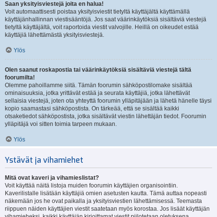
Saan yksityisviestejä joita en halua!
Voit automaattisesti poistaa yksityisviestit tietyltä käyttäjältä käyttämällä
käyttäjänhallinnan viestisääntöjä. Jos saat väärinkäytöksiä sisältäviä viestejä
tietyltä käyttäjältä, voit raportoida viestit valvojille. Heillä on oikeudet estää
käyttäjiä lähettämästä yksityisviestejä.
Ylös
Olen saanut roskapostia tai väärinkäytöksiä sisältäviä viestejä tältä
foorumilta!
Olemme pahoillamme siitä. Tämän foorumin sähköpostilomake sisältää
ominaisuuksia, jotka yrittävät estää ja seurata käyttäjiä, jotka lähettävät
sellaisia viestejä, joten ota yhteyttä foorumin ylläpitäjään ja lähetä hänelle täysi
kopio saamastasi sähköpostista. On tärkeää, että se sisältää kaikki
otsaketiedot sähköpostista, jotka sisältävät viestin lähettäjän tiedot. Foorumin
ylläpitäjä voi sitten toimia tarpeen mukaan.
Ylös
Ystävät ja vihamiehet
Mitä ovat kaveri ja vihamieslistat?
Voit käyttää näitä listoja muiden foorumin käyttäjien organisointiin.
Kaverilistalle lisätään käyttäjiä omien asetusten kautta. Tämä auttaa nopeasti
näkemään jos he ovat paikalla ja yksityisviestien lähettämisessä. Teemasta
riippuen näiden käyttäjien viestit saatetaan myös korostaa. Jos lisäät käyttäjän
vihamieheksi, kaikki käyttäjän kirjoittamat viestit piilotetaan oletuksena.