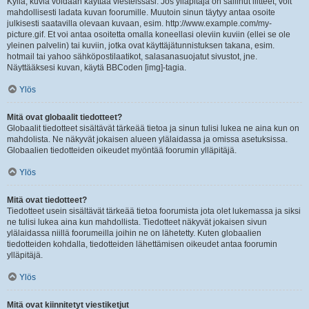
Kyllä, kuvia voidaan käyttää viesteissäsi. Jos ylläpitäjä on sallinut liitteet, voit
mahdollisesti ladata kuvan foorumille. Muutoin sinun täytyy antaa osoite
julkisesti saatavilla olevaan kuvaan, esim. http://www.example.com/my-
picture.gif. Et voi antaa osoitetta omalla koneellasi oleviin kuviin (ellei se ole
yleinen palvelin) tai kuviin, jotka ovat käyttäjätunnistuksen takana, esim.
hotmail tai yahoo sähköpostilaatikot, salasanasuojatut sivustot, jne.
Näyttääksesi kuvan, käytä BBCoden [img]-tagia.
Ylös
Mitä ovat globaalit tiedotteet?
Globaalit tiedotteet sisältävät tärkeää tietoa ja sinun tulisi lukea ne aina kun on
mahdolista. Ne näkyvät jokaisen alueen ylälaidassa ja omissa asetuksissa.
Globaalien tiedotteiden oikeudet myöntää foorumin ylläpitäjä.
Ylös
Mitä ovat tiedotteet?
Tiedotteet usein sisältävät tärkeää tietoa foorumista jota olet lukemassa ja siksi
ne tulisi lukea aina kun mahdollista. Tiedotteet näkyvät jokaisen sivun
ylälaidassa niillä foorumeilla joihin ne on lähetetty. Kuten globaalien
tiedotteiden kohdalla, tiedotteiden lähettämisen oikeudet antaa foorumin
ylläpitäjä.
Ylös
Mitä ovat kiinnitetyt viestiketjut