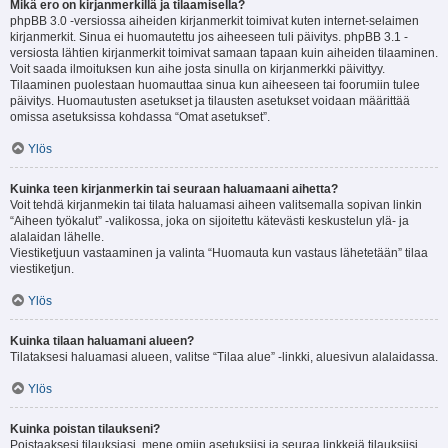
Mikä ero on kirjanmerkillä ja tilaamisella?
phpBB 3.0 -versiossa aiheiden kirjanmerkit toimivat kuten internet-selaimen
kirjanmerkit. Sinua ei huomautettu jos aiheeseen tuli päivitys. phpBB 3.1 -
versiosta lähtien kirjanmerkit toimivat samaan tapaan kuin aiheiden tilaaminen.
Voit saada ilmoituksen kun aihe josta sinulla on kirjanmerkki päivittyy.
Tilaaminen puolestaan huomauttaa sinua kun aiheeseen tai foorumiin tulee
päivitys. Huomautusten asetukset ja tilausten asetukset voidaan määrittää
omissa asetuksissa kohdassa “Omat asetukset”.
Ylös
Kuinka teen kirjanmerkin tai seuraan haluamaani aihetta?
Voit tehdä kirjanmekin tai tilata haluamasi aiheen valitsemalla sopivan linkin
“Aiheen työkalut” -valikossa, joka on sijoitettu kätevästi keskustelun ylä- ja
alalaidan lähelle.
Viestiketjuun vastaaminen ja valinta “Huomauta kun vastaus lähetetään” tilaa
viestiketjun.
Ylös
Kuinka tilaan haluamani alueen?
Tilataksesi haluamasi alueen, valitse “Tilaa alue” -linkki, aluesivun alalaidassa.
Ylös
Kuinka poistan tilaukseni?
Poistaaksesi tilauksiasi, mene omiin asetuksiisi ja seuraa linkkejä tilauksiisi.