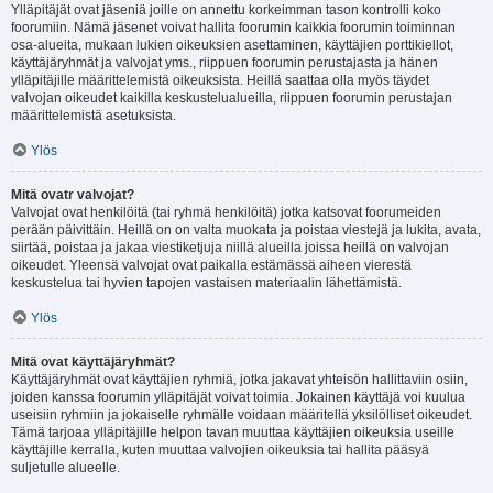
Ylläpitäjät ovat jäseniä joille on annettu korkeimman tason kontrolli koko
foorumiin. Nämä jäsenet voivat hallita foorumin kaikkia foorumin toiminnan
osa-alueita, mukaan lukien oikeuksien asettaminen, käyttäjien porttikiellot,
käyttäjäryhmät ja valvojat yms., riippuen foorumin perustajasta ja hänen
ylläpitäjille määrittelemistä oikeuksista. Heillä saattaa olla myös täydet
valvojan oikeudet kaikilla keskustelualueilla, riippuen foorumin perustajan
määrittelemistä asetuksista.
Ylös
Mitä ovatr valvojat?
Valvojat ovat henkilöitä (tai ryhmä henkilöitä) jotka katsovat foorumeiden
perään päivittäin. Heillä on on valta muokata ja poistaa viestejä ja lukita, avata,
siirtää, poistaa ja jakaa viestiketjuja niillä alueilla joissa heillä on valvojan
oikeudet. Yleensä valvojat ovat paikalla estämässä aiheen vierestä
keskustelua tai hyvien tapojen vastaisen materiaalin lähettämistä.
Ylös
Mitä ovat käyttäjäryhmät?
Käyttäjäryhmät ovat käyttäjien ryhmiä, jotka jakavat yhteisön hallittaviin osiin,
joiden kanssa foorumin ylläpitäjät voivat toimia. Jokainen käyttäjä voi kuulua
useisiin ryhmiin ja jokaiselle ryhmälle voidaan määritellä yksilölliset oikeudet.
Tämä tarjoaa ylläpitäjille helpon tavan muuttaa käyttäjien oikeuksia useille
käyttäjille kerralla, kuten muuttaa valvojien oikeuksia tai hallita pääsyä
suljetulle alueelle.