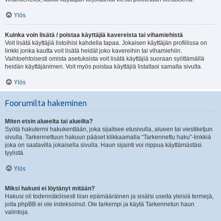
Ylös
Kuinka voin lisätä / poistaa käyttäjiä kavereista tai vihamiehistä
Voit lisätä käyttäjiä listoihisi kahdella tapaa. Jokaisen käyttäjän profiilissa on
linkki jonka kautta voit lisätä heidät joko kavereihin tai vihamiehiin.
Vaihtoehtoisesti omista asetuksista voit lisätä käyttäjiä suoraan syöttämällä
heidän käyttäjänimen. Voit myös poistaa käyttäjiä listaltasi samalta sivulta.
Ylös
Foorumilta hakeminen
Miten etsin alueelta tai alueilta?
Syötä hakutermi hakukenttään, joka sijaitsee etusivulla, alueen tai viestiketjun
sivulla. Tarkennettuun hakuun pääset klikkaamalla “Tarkennettu haku”-linkkiä
joka on saatavilla jokaisella sivulla. Haun sijainti voi riippua käyttämästäsi
tyylistä.
Ylös
Miksi hakuni ei löytänyt mitään?
Hakusi oli todennäköisesti liian epämääräinen ja sisälsi useita yleisiä termejä,
joita phpBB ei ole indeksoinut. Ole tarkempi ja käytä Tarkennetun haun
valintoja.