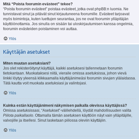
Mitä “Poista foorumin evästeet” tekee?
“Poista foorumin evästeet” poistaa evästeet, jotka ovat phpBB:n luomia. Ne
tunnistavat sinut ja pitävät sinut kirjautuneena foorumille. Evästeet tarjoavat
myös toimintoja, kuten luettujen seurantaa, jos ne ovat foorumin ylläpitäjän
käyttöönottamia. Jos sinulla on sisään tai uloskirjautumisen kanssa ongelmia,
foorumin evästeiden poistaminen voi auttaa.
Ylös
Käyttäjän asetukset
Miten muutan asetuksiani?
Jos olet rekisteröitynyt käyttäjä, kaikki asetuksesi tallennetaan foorumin
tietokantaan. Muokataksesi niitä, vieraile omissa asetuksissa, johon vievä
linkki löytyy yleensä klikkaamalla käyttäjänimeäsi foorumin sivujen ylälaidassa.
Tätä kautta voit muokata asetuksiasi ja valintojasi.
Ylös
Kuinka estän käyttäjänimeni näkymisen paikalla olevissa käyttäjissä?
Omissa asetuksissasi, “Asetukset”-välilehdellä, löydät mahdollisuuden valita
Piilota paikallaolo
. Ottamalla tämän asetuksen käyttöön näyt vain ylläpitäjille,
valvojille ja itsellesi. Sinut lasketaan piilossa oleviin käyttäjiin.
Ylös