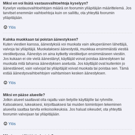
Miksi en voi lisätä vastausvaihtoehtoja kyselyyn?
Kyselyn vastausvaihtoehtojen määrä on foorumin ylläpitäjän määrittelemä. Jos
tarvitset enemmän vaihtoehtoja kuin on sallittu, ota yhteyttä foorumin
ylläpitäjään.
Ylös
Kuinka muokkaan tai poistan äänestyksen?
Kuten viestien kanssa, äänestyksiä voi muokata vain alkuperäinen lähettäjä,
valvoja tai ylläpitäjä. Muokataksesi äänestystä, muokkaa ensimmäistä viestiä
viestiketjussa. Äänestys on aina kytketty viestiketjun ensimmäiseen viestiin.
Jos kukaan ei ole vielä äänestänyt, käyttäjät voivat poistaa äänestyksen tai
muokata mitä tahansa äänestyksen asetusta. Jos käyttäjät ovat kuitenkin jo
äänestäneet, vain valvojat tai ylläpitäjät voivat muokata tai poistaa sen. Tämä
estää äänestysvaihtoehtojen vaihtamisen kesken äänestyksen.
Ylös
Miksi en pääse alueelle?
Jotkin alueet saattavat olla rajattu vain tietyille käyttäjille tai ryhmille.
Katsoaksesi, lukeaksesi, kirjoittaaksesi tai muiden toimintojen tekeminen
alueella saattaa tarvita erikoisoikeuksia. Jos haluat oikeudet, ota yhteyttä
foorumin valvojaan tai ylläpitäjään.
Ylös