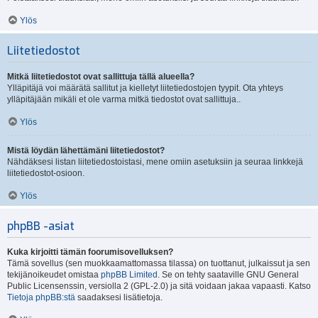
Ylös
Liitetiedostot
Mitkä liitetiedostot ovat sallittuja tällä alueella?
Ylläpitäjä voi määrätä sallitut ja kielletyt liitetiedostojen tyypit. Ota yhteys
ylläpitäjään mikäli et ole varma mitkä tiedostot ovat sallittuja..
Ylös
Mistä löydän lähettämäni liitetiedostot?
Nähdäksesi listan liitetiedostoistasi, mene omiin asetuksiin ja seuraa linkkejä
liitetiedostot-osioon.
Ylös
phpBB -asiat
Kuka kirjoitti tämän foorumisovelluksen?
Tämä sovellus (sen muokkaamattomassa tilassa) on tuottanut, julkaissut ja sen
tekijänoikeudet omistaa
phpBB Limited
. Se on tehty saataville GNU General
Public Licensenssin, versiolla 2 (GPL-2.0) ja sitä voidaan jakaa vapaasti. Katso
Tietoja phpBB:stä
saadaksesi lisätietoja.