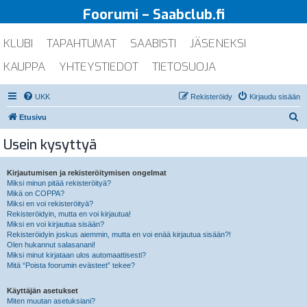
Foorumi – Saabclub.fi
KLUBI
TAPAHTUMAT
SAABISTI
JÄSENEKSI
KAUPPA
YHTEYSTIEDOT
TIETOSUOJA
UKK
Rekisteröidy
Kirjaudu sisään
E
Etusivu
t
Usein kysyttyä
s
i
Kirjautumisen ja rekisteröitymisen ongelmat
Miksi minun pitää rekisteröityä?
Mikä on COPPA?
Miksi en voi rekisteröityä?
Rekisteröidyin, mutta en voi kirjautua!
Miksi en voi kirjautua sisään?
Rekisteröidyin joskus aiemmin, mutta en voi enää kirjautua sisään?!
Olen hukannut salasanani!
Miksi minut kirjataan ulos automaattisesti?
Mitä “Poista foorumin evästeet” tekee?
Käyttäjän asetukset
Miten muutan asetuksiani?