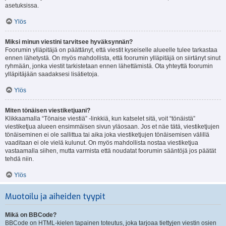
asetuksissa.
Ylös
Miksi minun viestini tarvitsee hyväksynnän?
Foorumin ylläpitäjä on päättänyt, että viestit kyseiselle alueelle tulee tarkastaa
ennen lähetystä. On myös mahdollista, että foorumin ylläpitäjä on siirtänyt sinut
ryhmään, jonka viestit tarkistetaan ennen lähettämistä. Ota yhteyttä foorumin
ylläpitäjään saadaksesi lisätietoja.
Ylös
Miten tönäisen viestiketjuani?
Klikkaamalla “Tönaise viestiä” -linkkiä, kun katselet sitä, voit “tönäistä”
viestiketjua alueen ensimmäisen sivun yläosaan. Jos et näe tätä, viestiketjujen
tönäiseminen ei ole sallittua tai aika joka viestiketjujen tönäisemisen välillä
vaaditaan ei ole vielä kulunut. On myös mahdollista nostaa viestiketjua
vastaamalla siihen, mutta varmista että noudatat foorumin sääntöjä jos päätät
tehdä niin.
Ylös
Muotoilu ja aiheiden tyypit
Mikä on BBCode?
BBCode on HTML-kielen tapainen toteutus, joka tarjoaa tiettyjen viestin osien