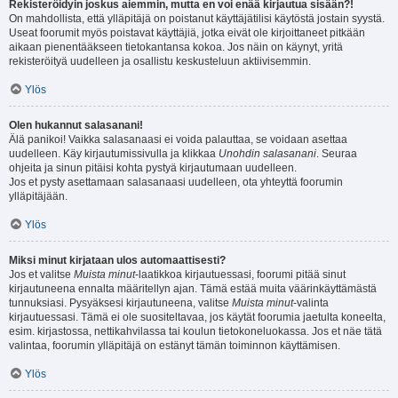
Rekisteröidyin joskus aiemmin, mutta en voi enää kirjautua sisään?!
On mahdollista, että ylläpitäjä on poistanut käyttäjätilisi käytöstä jostain syystä.
Useat foorumit myös poistavat käyttäjiä, jotka eivät ole kirjoittaneet pitkään
aikaan pienentääkseen tietokantansa kokoa. Jos näin on käynyt, yritä
rekisteröityä uudelleen ja osallistu keskusteluun aktiivisemmin.
Ylös
Olen hukannut salasanani!
Älä panikoi! Vaikka salasanaasi ei voida palauttaa, se voidaan asettaa
uudelleen. Käy kirjautumissivulla ja klikkaa
Unohdin salasanani
. Seuraa
ohjeita ja sinun pitäisi kohta pystyä kirjautumaan uudelleen.
Jos et pysty asettamaan salasanaasi uudelleen, ota yhteyttä foorumin
ylläpitäjään.
Ylös
Miksi minut kirjataan ulos automaattisesti?
Jos et valitse
Muista minut
-laatikkoa kirjautuessasi, foorumi pitää sinut
kirjautuneena ennalta määritellyn ajan. Tämä estää muita väärinkäyttämästä
tunnuksiasi. Pysyäksesi kirjautuneena, valitse
Muista minut
-valinta
kirjautuessasi. Tämä ei ole suositeltavaa, jos käytät foorumia jaetulta koneelta,
esim. kirjastossa, nettikahvilassa tai koulun tietokoneluokassa. Jos et näe tätä
valintaa, foorumin ylläpitäjä on estänyt tämän toiminnon käyttämisen.
Ylös