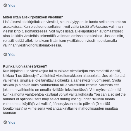
Ylös
Miten liitän allekirjoituksen viestiini?
Lisätäksesi allekirjoituksen viestiisi, sinun täytyy ensin luoda sellainen omissa
asetuksissa. Kun olet luonut sellaisen, voit valita
Lisää allekirjoitus
-valinnan
viestin kirjoituslomakkeessa. Voit myös lisätä allekirjoituksen automaattisesti
aina kaikkiin viesteihisi tekemällä valinnan omissa asetuksissa. Jos teet niin,
voit silti estää allekirjoituksen liittämisen yksittäiseen viestiin poistamalla
valinnan viestinkirjoituslomakkeessa.
Ylös
Kuinka luon äänestyksen?
Kun kirjoitat uuta viestiketjua tai muokkaat viestiketjun ensimmäistä viestiä,
klikkaa "Luo äänestys"-välilehteä viestilomakkeen alapuolella. Jos et näe tätä
välilehteä, sinulla ei ole tarvittavia oikeuksia äänestysten luomiseen. Syötä
otsikko ja ainakin kaksi vaihtoehtoa niille varattuihin kenttiin. Varmista että
jokainen vaihtoehto on omalla rivillään tekstikentässä. Voit myös määritellä
kuinka monta vaihtoehtoa käyttäjät voivat valita kohdasta You can also set the
number of options users may select during voting under “Kuinka monta
vaihtoehtoa käyttäjä voi valita”, äänestyksen kesto päivinä (0 kestää
loputtomasti) ja viimeisenä voit antaa käyttäjille mahdollisuuden muuttaa
ääntään.
Ylös