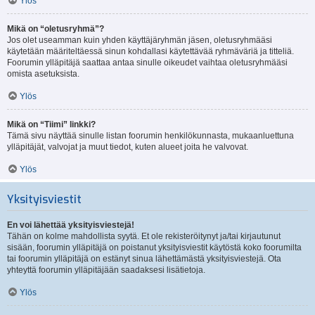
Ylös
Mikä on “oletusryhmä”?
Jos olet useamman kuin yhden käyttäjäryhmän jäsen, oletusryhmääsi
käytetään määriteltäessä sinun kohdallasi käytettävää ryhmäväriä ja titteliä.
Foorumin ylläpitäjä saattaa antaa sinulle oikeudet vaihtaa oletusryhmääsi
omista asetuksista.
Ylös
Mikä on “Tiimi” linkki?
Tämä sivu näyttää sinulle listan foorumin henkilökunnasta, mukaanluettuna
ylläpitäjät, valvojat ja muut tiedot, kuten alueet joita he valvovat.
Ylös
Yksityisviestit
En voi lähettää yksityisviestejä!
Tähän on kolme mahdollista syytä. Et ole rekisteröitynyt ja/tai kirjautunut
sisään, foorumin ylläpitäjä on poistanut yksityisviestit käytöstä koko foorumilta
tai foorumin ylläpitäjä on estänyt sinua lähettämästä yksityisviestejä. Ota
yhteyttä foorumin ylläpitäjään saadaksesi lisätietoja.
Ylös