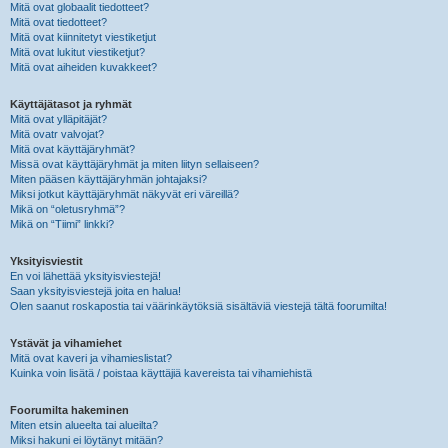
Mitä ovat globaalit tiedotteet?
Mitä ovat tiedotteet?
Mitä ovat kiinnitetyt viestiketjut
Mitä ovat lukitut viestiketjut?
Mitä ovat aiheiden kuvakkeet?
Käyttäjätasot ja ryhmät
Mitä ovat ylläpitäjät?
Mitä ovatr valvojat?
Mitä ovat käyttäjäryhmät?
Missä ovat käyttäjäryhmät ja miten liityn sellaiseen?
Miten pääsen käyttäjäryhmän johtajaksi?
Miksi jotkut käyttäjäryhmät näkyvät eri väreillä?
Mikä on “oletusryhmä”?
Mikä on “Tiimi” linkki?
Yksityisviestit
En voi lähettää yksityisviestejä!
Saan yksityisviestejä joita en halua!
Olen saanut roskapostia tai väärinkäytöksiä sisältäviä viestejä tältä foorumilta!
Ystävät ja vihamiehet
Mitä ovat kaveri ja vihamieslistat?
Kuinka voin lisätä / poistaa käyttäjiä kavereista tai vihamiehistä
Foorumilta hakeminen
Miten etsin alueelta tai alueilta?
Miksi hakuni ei löytänyt mitään?