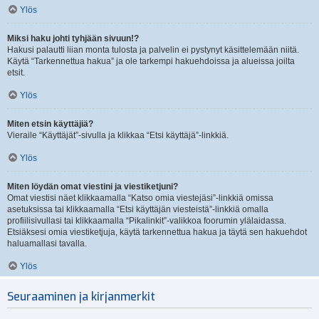
Ylös
Miksi haku johti tyhjään sivuun!?
Hakusi palautti liian monta tulosta ja palvelin ei pystynyt käsittelemään niitä.
Käytä “Tarkennettua hakua” ja ole tarkempi hakuehdoissa ja alueissa joilta
etsit.
Ylös
Miten etsin käyttäjiä?
Vieraile “Käyttäjät”-sivulla ja klikkaa “Etsi käyttäjä”-linkkiä.
Ylös
Miten löydän omat viestini ja viestiketjuni?
Omat viestisi näet klikkaamalla “Katso omia viestejäsi”-linkkiä omissa
asetuksissa tai klikkaamalla “Etsi käyttäjän viesteistä”-linkkiä omalla
profiilisivullasi tai klikkaamalla “Pikalinkit”-valikkoa foorumin ylälaidassa.
Etsiäksesi omia viestiketjuja, käytä tarkennettua hakua ja täytä sen hakuehdot
haluamallasi tavalla.
Ylös
Seuraaminen ja kirjanmerkit