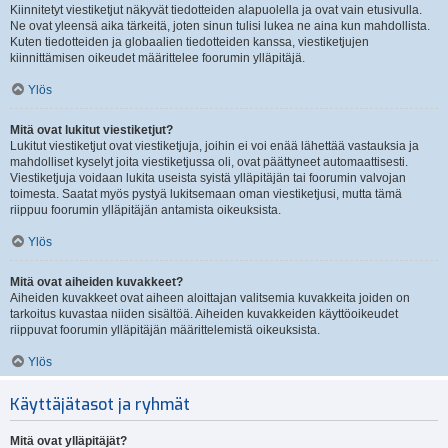
Kiinnitetyt viestiketjut näkyvät tiedotteiden alapuolella ja ovat vain etusivulla.
Ne ovat yleensä aika tärkeitä, joten sinun tulisi lukea ne aina kun mahdollista.
Kuten tiedotteiden ja globaalien tiedotteiden kanssa, viestiketjujen
kiinnittämisen oikeudet määrittelee foorumin ylläpitäjä.
Ylös
Mitä ovat lukitut viestiketjut?
Lukitut viestiketjut ovat viestiketjuja, joihin ei voi enää lähettää vastauksia ja
mahdolliset kyselyt joita viestiketjussa oli, ovat päättyneet automaattisesti.
Viestiketjuja voidaan lukita useista syistä ylläpitäjän tai foorumin valvojan
toimesta. Saatat myös pystyä lukitsemaan oman viestiketjusi, mutta tämä
riippuu foorumin ylläpitäjän antamista oikeuksista.
Ylös
Mitä ovat aiheiden kuvakkeet?
Aiheiden kuvakkeet ovat aiheen aloittajan valitsemia kuvakkeita joiden on
tarkoitus kuvastaa niiden sisältöä. Aiheiden kuvakkeiden käyttöoikeudet
riippuvat foorumin ylläpitäjän määrittelemistä oikeuksista.
Ylös
Käyttäjätasot ja ryhmät
Mitä ovat ylläpitäjät?