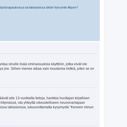
töstapauksissa tai lakiasioissa tähän foorumiin liittyen?
 antaa sinulle lisää ominaisuuksia käyttöön, jotka eivät ole
enyys jne. Siihen menee aikaa vain muutamia hetkiä, joten se on
vät alle 13-vuotiailta tietoja, hankkia huoltajan kirjallisen
teröitymässä, ota yhteyttä oikeudelliseen neuvonantajaan
isissa lakiasioissa, lukuunottamatta kysymystä “Keneen minun