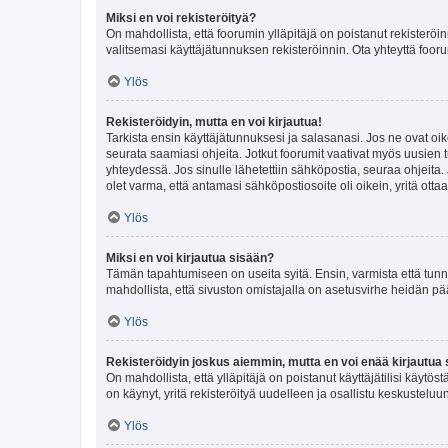
Miksi en voi rekisteröityä?
On mahdollista, että foorumin ylläpitäjä on poistanut rekisteröin
valitsemasi käyttäjätunnuksen rekisteröinnin. Ota yhteyttä foor
Ylös
Rekisteröidyin, mutta en voi kirjautua!
Tarkista ensin käyttäjätunnuksesi ja salasanasi. Jos ne ovat oik
seurata saamiasi ohjeita. Jotkut foorumit vaativat myös uusien tu
yhteydessä. Jos sinulle lähetettiin sähköpostia, seuraa ohjeita
olet varma, että antamasi sähköpostiosoite oli oikein, yritä ottaa
Ylös
Miksi en voi kirjautua sisään?
Tämän tapahtumiseen on useita syitä. Ensin, varmista että tunnuk
mahdollista, että sivuston omistajalla on asetusvirhe heidän pää
Ylös
Rekisteröidyin joskus aiemmin, mutta en voi enää kirjautua 
On mahdollista, että ylläpitäjä on poistanut käyttäjätilisi käytö
on käynyt, yritä rekisteröityä uudelleen ja osallistu keskusteluu
Ylös