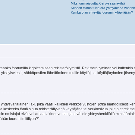
Miksi ominaisuutta X ei ole saatavilla?
Keneen minun tulee olla yhteydessä väärinkäy
Kuinka otan yhteyttä foorumin ylläpitäjään?
vitaanko foorumilla kirjoittamiseen rekisteröitymistä. Rekisteröityminen voi kuitenkin
 yksityisviestit, sähköpostien lähettäminen muille käyttäjille, käyttäjäryhmien jäs
hdysvaltalainen laki, joka vaatii kaikkien verkkosivustojen, jotka mahdollisesti kerää
a koskeeko tämä sinua rekisteröityvänä käyttäjänä tai verkkosivua jolle olet rekis
 omistajat eivät voi antaa lakineuvontaa ja eivät ole yhteyshenkilöitä minkäänla
ähän foorumiin liittyen?”.