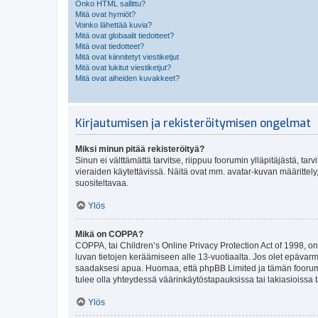
Onko HTML sallittu?
Mitä ovat hymiöt?
Voinko lähettää kuvia?
Mitä ovat globaalit tiedotteet?
Mitä ovat tiedotteet?
Mitä ovat kiinnitetyt viestiketjut
Mitä ovat lukitut viestiketjut?
Mitä ovat aiheiden kuvakkeet?
Kirjautumisen ja rekisteröitymisen ongelmat
Miksi minun pitää rekisteröityä?
Sinun ei välttämättä tarvitse, riippuu foorumin ylläpitäjästä, tar
vieraiden käytettävissä. Näitä ovat mm. avatar-kuvan määrittely,
suositeltavaa.
Ylös
Mikä on COPPA?
COPPA, tai Children’s Online Privacy Protection Act of 1998, on y
luvan tietojen keräämiseen alle 13-vuotiaalta. Jos olet epävarm
saadaksesi apua. Huomaa, että phpBB Limited ja tämän foorumin
tulee olla yhteydessä väärinkäytöstapauksissa tai lakiasioissa t
Ylös