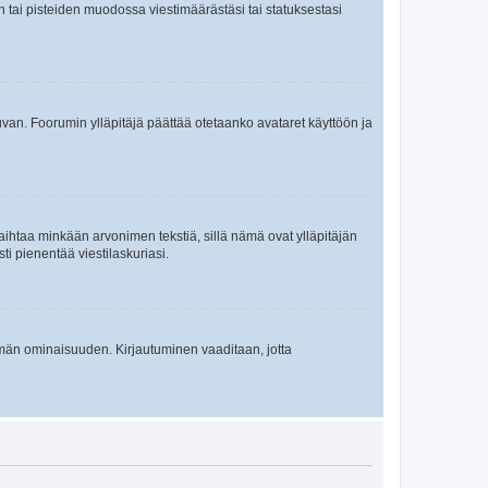
en tai pisteiden muodossa viestimäärästäsi tai statuksestasi
 kuvan. Foorumin ylläpitäjä päättää otetaanko avataret käyttöön ja
i vaihtaa minkään arvonimen tekstiä, sillä nämä ovat ylläpitäjän
sti pienentää viestilaskuriasi.
 tämän ominaisuuden. Kirjautuminen vaaditaan, jotta