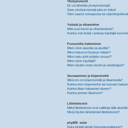
Yksityisviestit
En voi lähettää yksityisviestejä!
Saan yksityisviestejä joita en halua!
Olen saanut roskapostia tai väärinkäytöksiä s
Ystävät ja vihamiehet
Mitä ovat kaveri ja vihamieslistat?
Kuinka voin lisätä / poistaa käyttäjiä kaverei
Foorumilta hakeminen
Miten etsin alueelta tai alueilta?
Miksi hakuni ei löytänyt mitään?
Miksi haku johti tyhjään sivuun!?
Miten etsin käyttäjiä?
Miten löydän omat viestini ja viestiketjuni?
Seuraaminen ja kirjanmerkit
Mikä ero on kirjanmerkillä ja tilaamisella?
Kuinka teen kirjanmerkin tai seuraan haluam
Kuinka tilaan haluamani alueen?
Kuinka poistan tilaukseni?
Liitetiedostot
Mitkä liitetiedostot ovat sallittuja tällä alueell
Mistä löydän lähettämäni liitetiedostot?
phpBB -asiat
Kuka kirjoitti tämän foorumisovelluksen?