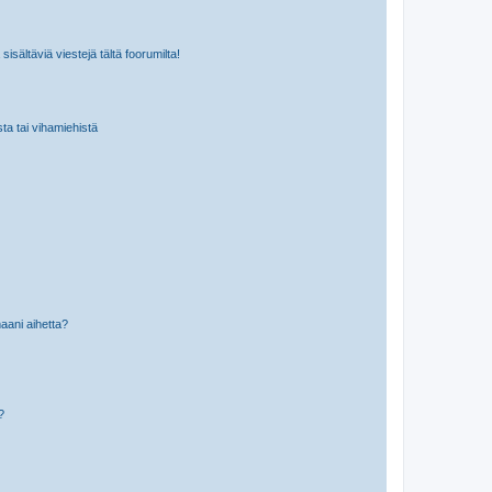
isältäviä viestejä tältä foorumilta!
sta tai vihamiehistä
aani aihetta?
a?