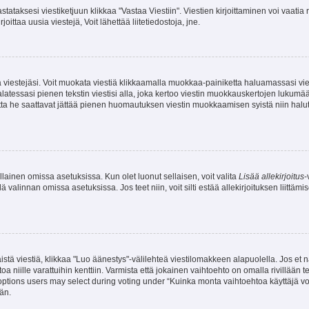
stataksesi viestiketjuun klikkaa "Vastaa Viestiin". Viestien kirjoittaminen voi vaatia
joittaa uusia viestejä, Voit lähettää liitetiedostoja, jne.
ia viestejäsi. Voit muokata viestiä klikkaamalla muokkaa-painiketta haluamassasi vies
n palatessasi pienen tekstin viestisi alla, joka kertoo viestin muokkauskertojen luk
 mutta he saattavat jättää pienen huomautuksen viestin muokkaamisen syistä niin halu
ellainen omissa asetuksissa. Kun olet luonut sellaisen, voit valita
Lisää allekirjoitus
-
lä valinnan omissa asetuksissa. Jos teet niin, voit silti estää allekirjoituksen liittäm
stä viestiä, klikkaa "Luo äänestys"-välilehteä viestilomakkeen alapuolella. Jos et näe
a niille varattuihin kenttiin. Varmista että jokainen vaihtoehto on omalla rivillään
 options users may select during voting under “Kuinka monta vaihtoehtoa käyttäjä voi
än.