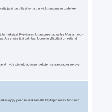
jeita ja sinun pitäisi kohta pystyä kirjautumaan uudelleen.
tä tunnuksiasi. Pysyäksesi kirjautuneena, valitse
Muista minut
-
sa. Jos et näe tätä valintaa, foorumin ylläpitäjä on estänyt
oavat myös toimintoja, kuten luettujen seurantaa, jos ne ovat
 linkki löytyy yleensä klikkaamalla käyttäjänimeäsi foorumin