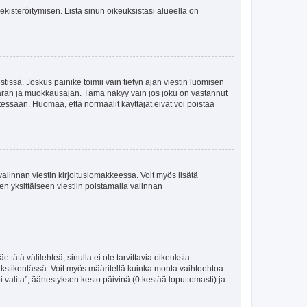
 rekisteröitymisen. Lista sinun oikeuksistasi alueella on
tissä. Joskus painike toimii vain tietyn ajan viestin luomisen
umäärän ja muokkausajan. Tämä näkyy vain jos joku on vastannut
tessaan. Huomaa, että normaalit käyttäjät eivät voi poistaa
valinnan viestin kirjoituslomakkeessa. Voit myös lisätä
isen yksittäiseen viestiin poistamalla valinnan
 tätä välilehteä, sinulla ei ole tarvittavia oikeuksia
 tekstikentässä. Voit myös määritellä kuinka monta vaihtoehtoa
 valita”, äänestyksen kesto päivinä (0 kestää loputtomasti) ja