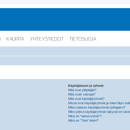
I
KAUPPA
YHTEYSTIEDOT
TIETOSUOJA
Käyttäjätasot ja ryhmät
Mitä ovat ylläpitäjät?
Mitä ovatr valvojat?
Mitä ovat käyttäjäryhmät?
Missä ovat käyttäjäryhmät ja miten liityn sel
Miten pääsen käyttäjäryhmän johtajaksi?
Miksi jotkut käyttäjäryhmät näkyvät eri värei
Mikä on “oletusryhmä”?
Mikä on “Tiimi” linkki?