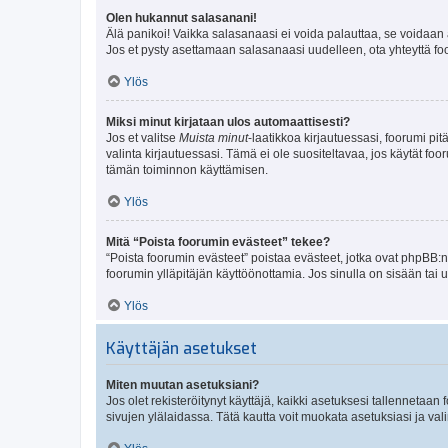
Olen hukannut salasanani!
Älä panikoi! Vaikka salasanaasi ei voida palauttaa, se voidaan 
Jos et pysty asettamaan salasanaasi uudelleen, ota yhteyttä foo
Ylös
Miksi minut kirjataan ulos automaattisesti?
Jos et valitse
Muista minut
-laatikkoa kirjautuessasi, foorumi pi
valinta kirjautuessasi. Tämä ei ole suositeltavaa, jos käytät foo
tämän toiminnon käyttämisen.
Ylös
Mitä “Poista foorumin evästeet” tekee?
“Poista foorumin evästeet” poistaa evästeet, jotka ovat phpBB:n 
foorumin ylläpitäjän käyttöönottamia. Jos sinulla on sisään ta
Ylös
Käyttäjän asetukset
Miten muutan asetuksiani?
Jos olet rekisteröitynyt käyttäjä, kaikki asetuksesi tallennetaa
sivujen ylälaidassa. Tätä kautta voit muokata asetuksiasi ja vali