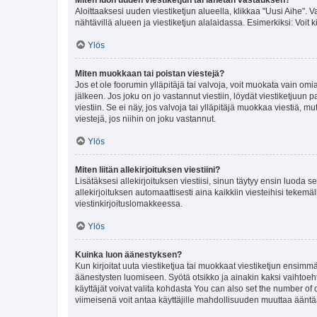
Aloittaaksesi uuden viestiketjun alueella, klikkaa "Uusi Aihe". Va
nähtävillä alueen ja viestiketjun alalaidassa. Esimerkiksi: Voit kir
Ylös
Miten muokkaan tai poistan viestejä?
Jos et ole foorumin ylläpitäjä tai valvoja, voit muokata vain om
jälkeen. Jos joku on jo vastannut viestiin, löydät viestiketjuu
viestiin. Se ei näy, jos valvoja tai ylläpitäjä muokkaa viestiä,
viestejä, jos niihin on joku vastannut.
Ylös
Miten liitän allekirjoituksen viestiini?
Lisätäksesi allekirjoituksen viestiisi, sinun täytyy ensin luoda s
allekirjoituksen automaattisesti aina kaikkiin viesteihisi tekemäl
viestinkirjoituslomakkeessa.
Ylös
Kuinka luon äänestyksen?
Kun kirjoitat uuta viestiketjua tai muokkaat viestiketjun ensimmäi
äänestysten luomiseen. Syötä otsikko ja ainakin kaksi vaihtoehto
käyttäjät voivat valita kohdasta You can also set the number of
viimeisenä voit antaa käyttäjille mahdollisuuden muuttaa ääntä