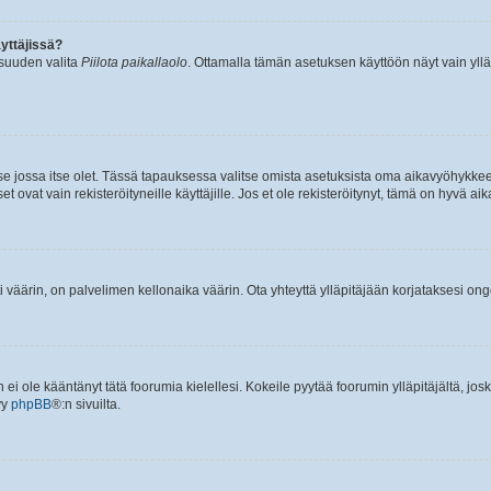
yttäjissä?
isuuden valita
Piilota paikallaolo
. Ottamalla tämän asetuksen käyttöön näyt vain ylläpit
 se jossa itse olet. Tässä tapauksessa valitse omista asetuksista oma aikavyöhykke
vat vain rekisteröityneille käyttäjille. Jos et ole rekisteröitynyt, tämä on hyvä aik
i väärin, on palvelimen kellonaika väärin. Ota yhteyttä ylläpitäjään korjataksesi on
an ei ole kääntänyt tätä foorumia kielellesi. Kokeile pyytää foorumin ylläpitäjältä, jos
yy
phpBB
®:n sivuilta.