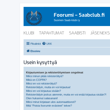
Foorumi – Saabclub.fi
Suomen Saab-klubi ry
KLUBI
TAPAHTUMAT
SAABISTI
JÄSENEKS
Pikalinkit
UKK
Etusivu
Usein kysyttyä
Kirjautumisen ja rekisteröitymisen ongelmat
Miksi minun pitää rekisteröityä?
Mikä on COPPA?
Miksi en voi rekisteröityä?
Rekisteröidyin, mutta en voi kirjautua!
Miksi en voi kirjautua sisään?
Rekisteröidyin joskus aiemmin, mutta en voi enää kirjautua sisään?!
Olen hukannut salasanani!
Miksi minut kirjataan ulos automaattisesti?
Mitä “Poista foorumin evästeet” tekee?