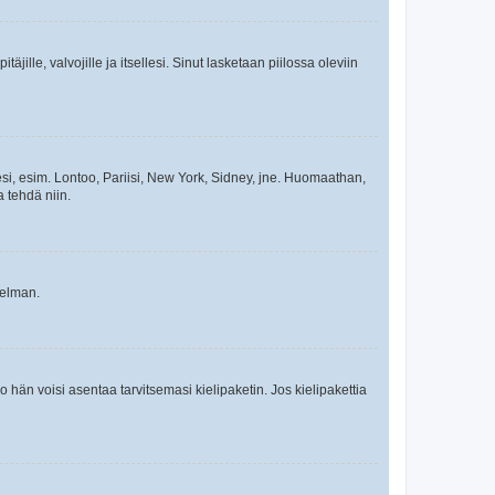
äjille, valvojille ja itsellesi. Sinut lasketaan piilossa oleviin
esi, esim. Lontoo, Pariisi, New York, Sidney, jne. Huomaathan,
a tehdä niin.
gelman.
ko hän voisi asentaa tarvitsemasi kielipaketin. Jos kielipakettia