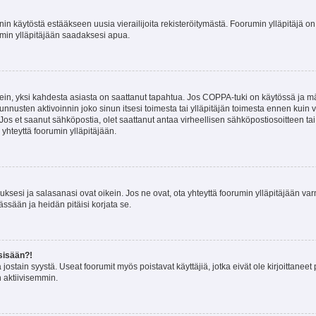
nin käytöstä estääkseen uusia vierailijoita rekisteröitymästä. Foorumin ylläpitäjä on v
umin ylläpitäjään saadaksesi apua.
ein, yksi kahdesta asiasta on saattanut tapahtua. Jos COPPA-tuki on käytössä ja määri
nnusten aktivoinnin joko sinun itsesi toimesta tai ylläpitäjän toimesta ennen kuin vo
. Jos et saanut sähköpostia, olet saattanut antaa virheellisen sähköpostiosoitteen t
 yhteyttä foorumin ylläpitäjään.
sesi ja salasanasi ovat oikein. Jos ne ovat, ota yhteyttä foorumin ylläpitäjään varmi
ssään ja heidän pitäisi korjata se.
sisään?!
stä jostain syystä. Useat foorumit myös poistavat käyttäjiä, jotka eivät ole kirjoitta
n aktiivisemmin.