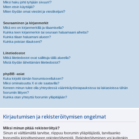
Miksi haku johti tyhjään sivuun!?
Miten etsin käyttäjiä?
Miten löydän omat viestini ja viestiketjuni?
Seuraaminen ja kirjanmerkit
Mikä ero on kirjanmerkillä ja tilaamisella?
Kuinka teen kirjanmerkin tai seuraan haluamaani aihetta?
Kuinka tilaan haluamani alueen?
Kuinka poistan tilaukseni?
Liitetiedostot
Mitkä liitetiedostot ovat sallittuja tällä alueella?
Mistä löydän lähettämäni liitetiedostot?
phpBB -asiat
Kuka kirjoitti tämän foorumisovelluksen?
Miksi ominaisuutta X ei ole saatavilla?
Keneen minun tulee olla yhteydessä väärinkäytöstapauksissa tai lakiasioissa tähän
foorumiin liittyen?
Kuinka otan yhteyttä foorumin ylläpitäjään?
Kirjautumisen ja rekisteröitymisen ongelmat
Miksi minun pitää rekisteröityä?
Sinun ei välttämättä tarvitse, riippuu foorumin ylläpitäjästä, tarvitaanko
foorumilla kirjoittamiseen rekisteröitymistä. Rekisteröityminen voi kuitenkin