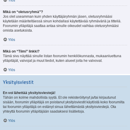
Ylös
Mikä on “oletusryhmä”?
Jos olet useamman kuin yhden käyttäjäryhmän jäsen, oletusryhmääsi
käytetään määriteltäessä sinun kohdallasi käytettävää ryhmäväriä ja titteliä.
Foorumin ylläpitäjä saattaa antaa sinulle oikeudet vaihtaa oletusryhmääsi
omista asetuksista.
Ylös
Mikä on “Tiimi” linkki?
Tämä sivu näyttää sinulle listan foorumin henkilökunnasta, mukaanluettuna
ylläpitäjät, valvojat ja muut tiedot, kuten alueet joita he valvovat.
Ylös
Yksityisviestit
En voi lähettää yksityisviestejä!
Tähän on kolme mahdollista syytä. Et ole rekisteröitynyt ja/tai kirjautunut
sisään, foorumin ylläpitäjä on poistanut yksityisviestit käytöstä koko foorumilta
tai foorumin ylläpitäjä on estänyt sinua lähettämästä yksityisviestejä. Ota
yhteyttä foorumin ylläpitäjään saadaksesi lisätietoja.
Ylös