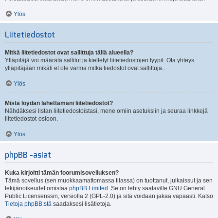
Ylös
Liitetiedostot
Mitkä liitetiedostot ovat sallittuja tällä alueella?
Ylläpitäjä voi määrätä sallitut ja kielletyt liitetiedostojen tyypit. Ota yhteys
ylläpitäjään mikäli et ole varma mitkä tiedostot ovat sallittuja..
Ylös
Mistä löydän lähettämäni liitetiedostot?
Nähdäksesi listan liitetiedostoistasi, mene omiin asetuksiin ja seuraa linkkejä
liitetiedostot-osioon.
Ylös
phpBB -asiat
Kuka kirjoitti tämän foorumisovelluksen?
Tämä sovellus (sen muokkaamattomassa tilassa) on tuottanut, julkaissut ja sen
tekijänoikeudet omistaa
phpBB Limited
. Se on tehty saataville GNU General
Public Licensenssin, versiolla 2 (GPL-2.0) ja sitä voidaan jakaa vapaasti. Katso
Tietoja phpBB:stä
saadaksesi lisätietoja.