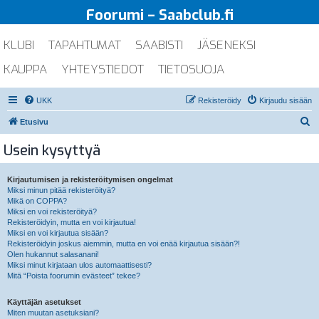
Foorumi – Saabclub.fi
KLUBI
TAPAHTUMAT
SAABISTI
JÄSENEKSI
KAUPPA
YHTEYSTIEDOT
TIETOSUOJA
UKK
Rekisteröidy
Kirjaudu sisään
E
Etusivu
t
Usein kysyttyä
s
i
Kirjautumisen ja rekisteröitymisen ongelmat
Miksi minun pitää rekisteröityä?
Mikä on COPPA?
Miksi en voi rekisteröityä?
Rekisteröidyin, mutta en voi kirjautua!
Miksi en voi kirjautua sisään?
Rekisteröidyin joskus aiemmin, mutta en voi enää kirjautua sisään?!
Olen hukannut salasanani!
Miksi minut kirjataan ulos automaattisesti?
Mitä “Poista foorumin evästeet” tekee?
Käyttäjän asetukset
Miten muutan asetuksiani?