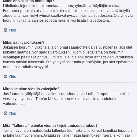
Miksi en voi liittää tiedostoja?
Liitetiedostojen oikeudet annetaan alueen, ryhmän tai käyttäjän mukaan.
Foorumin ylläpitäjä ei välttämättä ole sallinut liitetiedostojen liittämistä tietyllä
alueella tai vain tietyt ryhmät saattavat pystyä liittämään tiedostoja. Ota yhteyttä
foorumin ylläpitäjään jos et tiedä miksi et voi lisätä liitetiedostoja.
Ylös
Miksi sain varoituksen?
Jokaisen foorumin ylläpitäjällä on omat säännöt heidän sivustollensa. Jos olet
rikkonut sääntöä, voit saada varoituksen. Huomioi, että tämä on foorumin
ylläpitäjän päätös ja phpBB Limitedillä ei ole sivustolla annettavien varoitusten
kanssa mitään tekemistä. Ota yhteyttä foorumin ylläpitäjään, jos olet epävarma
annetun varoituksen syystä.
Ylös
Miten ilmoitan viestin valvojalle?
Jos foorumin ylläpitäjä on sallinut sen, sinun pitäisi nähdä raportointipainike
viestin yhteydessä. Tämän klikkaaminen vie sinut viestin raportoinnin
vaiheiden läpi.
Ylös
Mitä “Tallenna”-painike viestin kirjoittamisessa tekee?
Tämän avulla on mahdollista tallentaa luonnoksia, jotka voit kirjoittaa loppuun
ja lähettää myöhemmin. Avataksesi tallennetun luonnoksen, vieraile komissa