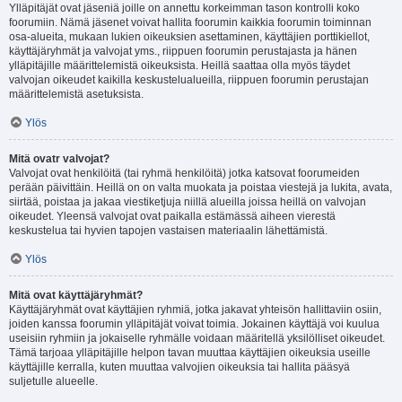
Ylläpitäjät ovat jäseniä joille on annettu korkeimman tason kontrolli koko
foorumiin. Nämä jäsenet voivat hallita foorumin kaikkia foorumin toiminnan
osa-alueita, mukaan lukien oikeuksien asettaminen, käyttäjien porttikiellot,
käyttäjäryhmät ja valvojat yms., riippuen foorumin perustajasta ja hänen
ylläpitäjille määrittelemistä oikeuksista. Heillä saattaa olla myös täydet
valvojan oikeudet kaikilla keskustelualueilla, riippuen foorumin perustajan
määrittelemistä asetuksista.
Ylös
Mitä ovatr valvojat?
Valvojat ovat henkilöitä (tai ryhmä henkilöitä) jotka katsovat foorumeiden
perään päivittäin. Heillä on on valta muokata ja poistaa viestejä ja lukita, avata,
siirtää, poistaa ja jakaa viestiketjuja niillä alueilla joissa heillä on valvojan
oikeudet. Yleensä valvojat ovat paikalla estämässä aiheen vierestä
keskustelua tai hyvien tapojen vastaisen materiaalin lähettämistä.
Ylös
Mitä ovat käyttäjäryhmät?
Käyttäjäryhmät ovat käyttäjien ryhmiä, jotka jakavat yhteisön hallittaviin osiin,
joiden kanssa foorumin ylläpitäjät voivat toimia. Jokainen käyttäjä voi kuulua
useisiin ryhmiin ja jokaiselle ryhmälle voidaan määritellä yksilölliset oikeudet.
Tämä tarjoaa ylläpitäjille helpon tavan muuttaa käyttäjien oikeuksia useille
käyttäjille kerralla, kuten muuttaa valvojien oikeuksia tai hallita pääsyä
suljetulle alueelle.