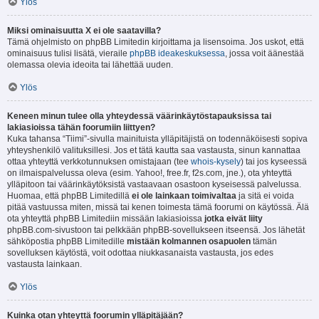
Ylös
Miksi ominaisuutta X ei ole saatavilla?
Tämä ohjelmisto on phpBB Limitedin kirjoittama ja lisensoima. Jos uskot, että
ominaisuus tulisi lisätä, vieraile
phpBB ideakeskuksessa
, jossa voit äänestää
olemassa olevia ideoita tai lähettää uuden.
Ylös
Keneen minun tulee olla yhteydessä väärinkäytöstapauksissa tai
lakiasioissa tähän foorumiin liittyen?
Kuka tahansa “Tiimi”-sivulla mainituista ylläpitäjistä on todennäköisesti sopiva
yhteyshenkilö valituksillesi. Jos et tätä kautta saa vastausta, sinun kannattaa
ottaa yhteyttä verkkotunnuksen omistajaan (tee
whois-kysely
) tai jos kyseessä
on ilmaispalvelussa oleva (esim. Yahoo!, free.fr, f2s.com, jne.), ota yhteyttä
ylläpitoon tai väärinkäytöksistä vastaavaan osastoon kyseisessä palvelussa.
Huomaa, että phpBB Limitedillä
ei ole lainkaan toimivaltaa
ja sitä ei voida
pitää vastuussa miten, missä tai kenen toimesta tämä foorumi on käytössä. Älä
ota yhteyttä phpBB Limitediin missään lakiasioissa
jotka eivät liity
phpBB.com-sivustoon tai pelkkään phpBB-sovellukseen itseensä. Jos lähetät
sähköpostia phpBB Limitedille
mistään kolmannen osapuolen
tämän
sovelluksen käytöstä, voit odottaa niukkasanaista vastausta, jos edes
vastausta lainkaan.
Ylös
Kuinka otan yhteyttä foorumin ylläpitäjään?