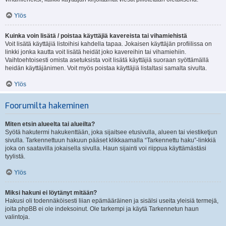
Ylös
Kuinka voin lisätä / poistaa käyttäjiä kavereista tai vihamiehistä
Voit lisätä käyttäjiä listoihisi kahdella tapaa. Jokaisen käyttäjän profiilissa on
linkki jonka kautta voit lisätä heidät joko kavereihin tai vihamiehiin.
Vaihtoehtoisesti omista asetuksista voit lisätä käyttäjiä suoraan syöttämällä
heidän käyttäjänimen. Voit myös poistaa käyttäjiä listaltasi samalta sivulta.
Ylös
Foorumilta hakeminen
Miten etsin alueelta tai alueilta?
Syötä hakutermi hakukenttään, joka sijaitsee etusivulla, alueen tai viestiketjun
sivulla. Tarkennettuun hakuun pääset klikkaamalla “Tarkennettu haku”-linkkiä
joka on saatavilla jokaisella sivulla. Haun sijainti voi riippua käyttämästäsi
tyylistä.
Ylös
Miksi hakuni ei löytänyt mitään?
Hakusi oli todennäköisesti liian epämääräinen ja sisälsi useita yleisiä termejä,
joita phpBB ei ole indeksoinut. Ole tarkempi ja käytä Tarkennetun haun
valintoja.