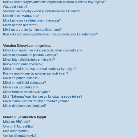
Kuinka estän käyttäjänimeni näkymisen paikalla olevissa käyttäjissä?
Ajat ovat väärin!
Vaihdoin aikavyöhykkeen ja kellonaika on silti väärin!
Kieleni ei ole valittavana!
Mitä kuvia on käyttäjänimeni vieressä?
Miten asetan avataren?
Mikä on arvonimi ja miten vaihdan sen?
Kun klikkaan sähköpostilinkkiä, minua pyydetään kirjautumaan?
Viestien lähetyksen ongelmat
Miten luon uuden viestiketjun tai lähetän vastauksen?
Miten muokkaan tai poistan viestejä?
Miten liitän allekirjoituksen viestiini?
Kuinka luon äänestyksen?
Miksi en voi lisätä vastausvaihtoehtoja kyselyyn?
Kuinka muokkaan tai poistan äänestyksen?
Miksi en pääse alueelle?
Miksi en voi liittää tiedostoja?
Miksi sain varoituksen?
Miten ilmoitan viestin valvojalle?
Mitä “Tallenna”-painike viestin kirjoittamisessa tekee?
Miksi minun viestini tarvitsee hyväksynnän?
Miten tönäisen viestiketjuani?
Muotoilu ja aiheiden tyypit
Mikä on BBCode?
Onko HTML sallittu?
Mitä ovat hymiöt?
Voinko lähettää kuvia?