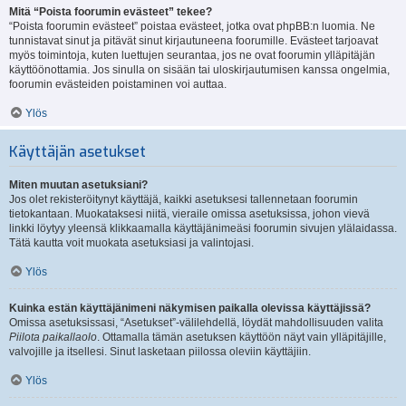
Mitä “Poista foorumin evästeet” tekee?
“Poista foorumin evästeet” poistaa evästeet, jotka ovat phpBB:n luomia. Ne
tunnistavat sinut ja pitävät sinut kirjautuneena foorumille. Evästeet tarjoavat
myös toimintoja, kuten luettujen seurantaa, jos ne ovat foorumin ylläpitäjän
käyttöönottamia. Jos sinulla on sisään tai uloskirjautumisen kanssa ongelmia,
foorumin evästeiden poistaminen voi auttaa.
Ylös
Käyttäjän asetukset
Miten muutan asetuksiani?
Jos olet rekisteröitynyt käyttäjä, kaikki asetuksesi tallennetaan foorumin
tietokantaan. Muokataksesi niitä, vieraile omissa asetuksissa, johon vievä
linkki löytyy yleensä klikkaamalla käyttäjänimeäsi foorumin sivujen ylälaidassa.
Tätä kautta voit muokata asetuksiasi ja valintojasi.
Ylös
Kuinka estän käyttäjänimeni näkymisen paikalla olevissa käyttäjissä?
Omissa asetuksissasi, “Asetukset”-välilehdellä, löydät mahdollisuuden valita
Piilota paikallaolo
. Ottamalla tämän asetuksen käyttöön näyt vain ylläpitäjille,
valvojille ja itsellesi. Sinut lasketaan piilossa oleviin käyttäjiin.
Ylös