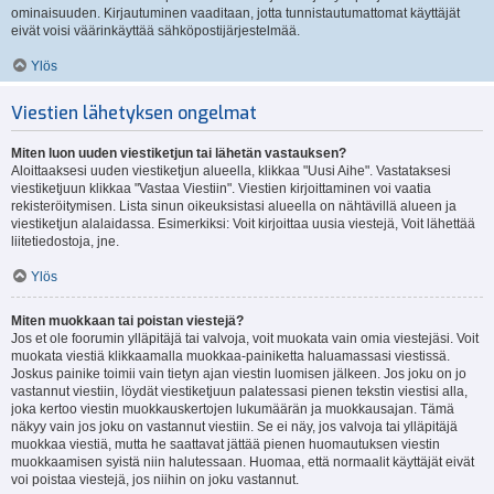
ominaisuuden. Kirjautuminen vaaditaan, jotta tunnistautumattomat käyttäjät
eivät voisi väärinkäyttää sähköpostijärjestelmää.
Ylös
Viestien lähetyksen ongelmat
Miten luon uuden viestiketjun tai lähetän vastauksen?
Aloittaaksesi uuden viestiketjun alueella, klikkaa "Uusi Aihe". Vastataksesi
viestiketjuun klikkaa "Vastaa Viestiin". Viestien kirjoittaminen voi vaatia
rekisteröitymisen. Lista sinun oikeuksistasi alueella on nähtävillä alueen ja
viestiketjun alalaidassa. Esimerkiksi: Voit kirjoittaa uusia viestejä, Voit lähettää
liitetiedostoja, jne.
Ylös
Miten muokkaan tai poistan viestejä?
Jos et ole foorumin ylläpitäjä tai valvoja, voit muokata vain omia viestejäsi. Voit
muokata viestiä klikkaamalla muokkaa-painiketta haluamassasi viestissä.
Joskus painike toimii vain tietyn ajan viestin luomisen jälkeen. Jos joku on jo
vastannut viestiin, löydät viestiketjuun palatessasi pienen tekstin viestisi alla,
joka kertoo viestin muokkauskertojen lukumäärän ja muokkausajan. Tämä
näkyy vain jos joku on vastannut viestiin. Se ei näy, jos valvoja tai ylläpitäjä
muokkaa viestiä, mutta he saattavat jättää pienen huomautuksen viestin
muokkaamisen syistä niin halutessaan. Huomaa, että normaalit käyttäjät eivät
voi poistaa viestejä, jos niihin on joku vastannut.