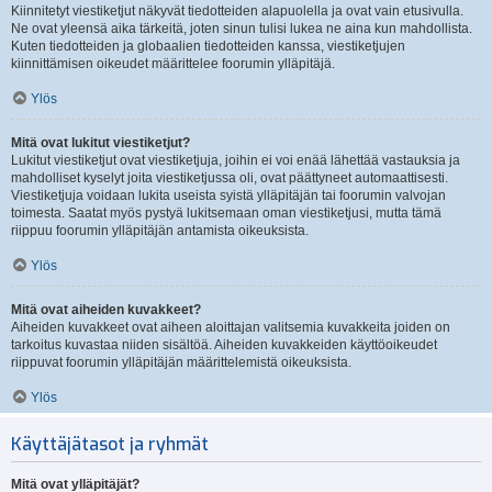
Kiinnitetyt viestiketjut näkyvät tiedotteiden alapuolella ja ovat vain etusivulla.
Ne ovat yleensä aika tärkeitä, joten sinun tulisi lukea ne aina kun mahdollista.
Kuten tiedotteiden ja globaalien tiedotteiden kanssa, viestiketjujen
kiinnittämisen oikeudet määrittelee foorumin ylläpitäjä.
Ylös
Mitä ovat lukitut viestiketjut?
Lukitut viestiketjut ovat viestiketjuja, joihin ei voi enää lähettää vastauksia ja
mahdolliset kyselyt joita viestiketjussa oli, ovat päättyneet automaattisesti.
Viestiketjuja voidaan lukita useista syistä ylläpitäjän tai foorumin valvojan
toimesta. Saatat myös pystyä lukitsemaan oman viestiketjusi, mutta tämä
riippuu foorumin ylläpitäjän antamista oikeuksista.
Ylös
Mitä ovat aiheiden kuvakkeet?
Aiheiden kuvakkeet ovat aiheen aloittajan valitsemia kuvakkeita joiden on
tarkoitus kuvastaa niiden sisältöä. Aiheiden kuvakkeiden käyttöoikeudet
riippuvat foorumin ylläpitäjän määrittelemistä oikeuksista.
Ylös
Käyttäjätasot ja ryhmät
Mitä ovat ylläpitäjät?