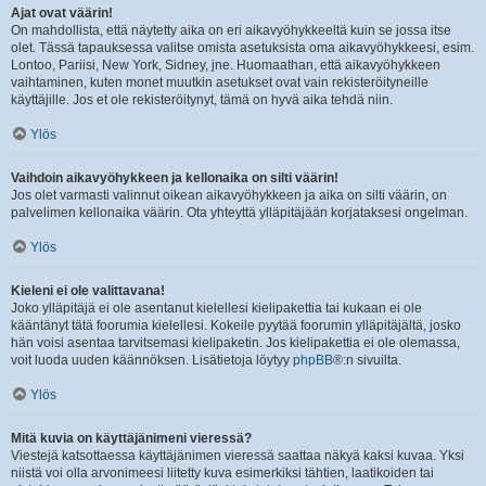
Ajat ovat väärin!
On mahdollista, että näytetty aika on eri aikavyöhykkeeltä kuin se jossa itse
olet. Tässä tapauksessa valitse omista asetuksista oma aikavyöhykkeesi, esim.
Lontoo, Pariisi, New York, Sidney, jne. Huomaathan, että aikavyöhykkeen
vaihtaminen, kuten monet muutkin asetukset ovat vain rekisteröityneille
käyttäjille. Jos et ole rekisteröitynyt, tämä on hyvä aika tehdä niin.
Ylös
Vaihdoin aikavyöhykkeen ja kellonaika on silti väärin!
Jos olet varmasti valinnut oikean aikavyöhykkeen ja aika on silti väärin, on
palvelimen kellonaika väärin. Ota yhteyttä ylläpitäjään korjataksesi ongelman.
Ylös
Kieleni ei ole valittavana!
Joko ylläpitäjä ei ole asentanut kielellesi kielipakettia tai kukaan ei ole
kääntänyt tätä foorumia kielellesi. Kokeile pyytää foorumin ylläpitäjältä, josko
hän voisi asentaa tarvitsemasi kielipaketin. Jos kielipakettia ei ole olemassa,
voit luoda uuden käännöksen. Lisätietoja löytyy
phpBB
®:n sivuilta.
Ylös
Mitä kuvia on käyttäjänimeni vieressä?
Viestejä katsottaessa käyttäjänimen vieressä saattaa näkyä kaksi kuvaa. Yksi
niistä voi olla arvonimeesi liitetty kuva esimerkiksi tähtien, laatikoiden tai