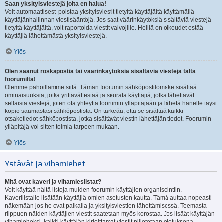
Saan yksityisviestejä joita en halua!
Voit automaattisesti poistaa yksityisviestit tietyltä käyttäjältä käyttämällä
käyttäjänhallinnan viestisääntöjä. Jos saat väärinkäytöksiä sisältäviä viestejä
tietyltä käyttäjältä, voit raportoida viestit valvojille. Heillä on oikeudet estää
käyttäjiä lähettämästä yksityisviestejä.
Ylös
Olen saanut roskapostia tai väärinkäytöksiä sisältäviä viestejä tältä
foorumilta!
Olemme pahoillamme siitä. Tämän foorumin sähköpostilomake sisältää
ominaisuuksia, jotka yrittävät estää ja seurata käyttäjiä, jotka lähettävät
sellaisia viestejä, joten ota yhteyttä foorumin ylläpitäjään ja lähetä hänelle täysi
kopio saamastasi sähköpostista. On tärkeää, että se sisältää kaikki
otsaketiedot sähköpostista, jotka sisältävät viestin lähettäjän tiedot. Foorumin
ylläpitäjä voi sitten toimia tarpeen mukaan.
Ylös
Ystävät ja vihamiehet
Mitä ovat kaveri ja vihamieslistat?
Voit käyttää näitä listoja muiden foorumin käyttäjien organisointiin.
Kaverilistalle lisätään käyttäjiä omien asetusten kautta. Tämä auttaa nopeasti
näkemään jos he ovat paikalla ja yksityisviestien lähettämisessä. Teemasta
riippuen näiden käyttäjien viestit saatetaan myös korostaa. Jos lisäät käyttäjän
vihamieheksi, kaikki käyttäjän kirjoittamat viestit piilotetaan oletuksena.