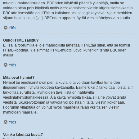
muotoilumahdollisuuden. BBCoden käytöstä päättää ylläpitäjä, mutta se
voidaan ottaa pois käytöstä myös viestikohtaisesti viestin kirjoituslomakkeella.
BBCode itsessään on HTML:n kaltainen, mutta tagit käyttävät < ja > merkkien
sijaan hakasulkuja [ ja ]. BBCoden oppaan löydät viestinlähetyssivun kautta.
Ylös
Onko HTML sallittu?
Ei. Tällä foorumilla ei ole mahdollista lähettää HTML:ää siten, että se toimisi
HTML-koodina. Yleisimmät HTML-muotoilut voi kuitenkin tehdä BBCoden
avulla.
Ylös
Mitä ovat hymiöt?
Hymiöt tai emoticonit ovat pieniä kuvia joita voidaan käyttää tunteiden
ilmaisemiseen lyhyitä koodeja käyttämällä. Esimerkiksi :) tarkoittaa iloista ja :(
tarkoittaa surullista. Hymiöiden täysi lista on nähtävillä
viestinlähetyslomakkeessa. Älä käytä hymiöitä liikaa, sillä ne voivat tehdä
viestistä lukukelvottoman ja valvoja voi poistaa niitä tai viestin kokonaan.
Foorumin ylläpitäjä on voinut myös määritellä rajan yksittäisen viestin
hymiöiden määrälle.
Ylös
Voinko lähettää kuvia?