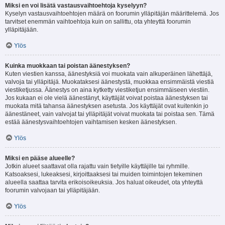
Miksi en voi lisätä vastausvaihtoehtoja kyselyyn?
Kyselyn vastausvaihtoehtojen määrä on foorumin ylläpitäjän määrittelemä. Jos
tarvitset enemmän vaihtoehtoja kuin on sallittu, ota yhteyttä foorumin
ylläpitäjään.
Ylös
Kuinka muokkaan tai poistan äänestyksen?
Kuten viestien kanssa, äänestyksiä voi muokata vain alkuperäinen lähettäjä,
valvoja tai ylläpitäjä. Muokataksesi äänestystä, muokkaa ensimmäistä viestiä
viestiketjussa. Äänestys on aina kytketty viestiketjun ensimmäiseen viestiin.
Jos kukaan ei ole vielä äänestänyt, käyttäjät voivat poistaa äänestyksen tai
muokata mitä tahansa äänestyksen asetusta. Jos käyttäjät ovat kuitenkin jo
äänestäneet, vain valvojat tai ylläpitäjät voivat muokata tai poistaa sen. Tämä
estää äänestysvaihtoehtojen vaihtamisen kesken äänestyksen.
Ylös
Miksi en pääse alueelle?
Jotkin alueet saattavat olla rajattu vain tietyille käyttäjille tai ryhmille.
Katsoaksesi, lukeaksesi, kirjoittaaksesi tai muiden toimintojen tekeminen
alueella saattaa tarvita erikoisoikeuksia. Jos haluat oikeudet, ota yhteyttä
foorumin valvojaan tai ylläpitäjään.
Ylös