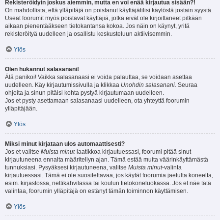
Rekisteröidyin joskus aiemmin, mutta en voi enää kirjautua sisään?!
On mahdollista, että ylläpitäjä on poistanut käyttäjätilisi käytöstä jostain syystä.
Useat foorumit myös poistavat käyttäjiä, jotka eivät ole kirjoittaneet pitkään
aikaan pienentääkseen tietokantansa kokoa. Jos näin on käynyt, yritä
rekisteröityä uudelleen ja osallistu keskusteluun aktiivisemmin.
Ylös
Olen hukannut salasanani!
Älä panikoi! Vaikka salasanaasi ei voida palauttaa, se voidaan asettaa
uudelleen. Käy kirjautumissivulla ja klikkaa
Unohdin salasanani
. Seuraa
ohjeita ja sinun pitäisi kohta pystyä kirjautumaan uudelleen.
Jos et pysty asettamaan salasanaasi uudelleen, ota yhteyttä foorumin
ylläpitäjään.
Ylös
Miksi minut kirjataan ulos automaattisesti?
Jos et valitse
Muista minut
-laatikkoa kirjautuessasi, foorumi pitää sinut
kirjautuneena ennalta määritellyn ajan. Tämä estää muita väärinkäyttämästä
tunnuksiasi. Pysyäksesi kirjautuneena, valitse
Muista minut
-valinta
kirjautuessasi. Tämä ei ole suositeltavaa, jos käytät foorumia jaetulta koneelta,
esim. kirjastossa, nettikahvilassa tai koulun tietokoneluokassa. Jos et näe tätä
valintaa, foorumin ylläpitäjä on estänyt tämän toiminnon käyttämisen.
Ylös