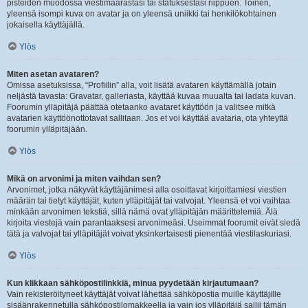
pisteiden muodossa viestimäärästäsi tai statuksestasi riippuen. Toinen,
yleensä isompi kuva on avatar ja on yleensä uniikki tai henkilökohtainen
jokaisella käyttäjällä.
Ylös
Miten asetan avataren?
Omissa asetuksissa, “Profiilin” alla, voit lisätä avataren käyttämällä jotain
neljästä tavasta: Gravatar, galleriasta, käyttää kuvaa muualta tai ladata kuvan.
Foorumin ylläpitäjä päättää otetaanko avataret käyttöön ja valitsee mitkä
avatarien käyttöönottotavat sallitaan. Jos et voi käyttää avataria, ota yhteyttä
foorumin ylläpitäjään.
Ylös
Mikä on arvonimi ja miten vaihdan sen?
Arvonimet, jotka näkyvät käyttäjänimesi alla osoittavat kirjoittamiesi viestien
määrän tai tietyt käyttäjät, kuten ylläpitäjät tai valvojat. Yleensä et voi vaihtaa
minkään arvonimen tekstiä, sillä nämä ovat ylläpitäjän määrittelemiä. Älä
kirjoita viestejä vain parantaaksesi arvonimeäsi. Useimmat foorumit eivät siedä
tätä ja valvojat tai ylläpitäjät voivat yksinkertaisesti pienentää viestilaskuriasi.
Ylös
Kun klikkaan sähköpostilinkkiä, minua pyydetään kirjautumaan?
Vain rekisteröityneet käyttäjät voivat lähettää sähköpostia muille käyttäjille
sisäänrakennetulla sähköpostilomakkeella ja vain jos ylläpitäjä sallii tämän