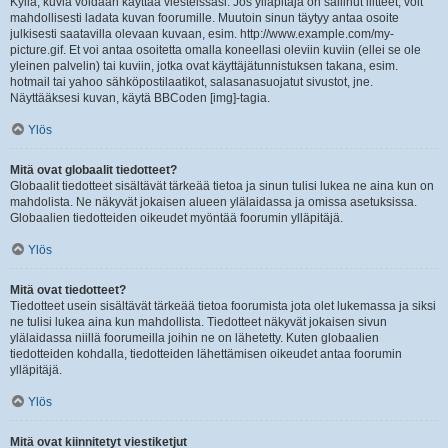
Kyllä, kuvia voidaan käyttää viesteissäsi. Jos ylläpitäjä on sallinut liitteet, voit
mahdollisesti ladata kuvan foorumille. Muutoin sinun täytyy antaa osoite
julkisesti saatavilla olevaan kuvaan, esim. http://www.example.com/my-
picture.gif. Et voi antaa osoitetta omalla koneellasi oleviin kuviin (ellei se ole
yleinen palvelin) tai kuviin, jotka ovat käyttäjätunnistuksen takana, esim.
hotmail tai yahoo sähköpostilaatikot, salasanasuojatut sivustot, jne.
Näyttääksesi kuvan, käytä BBCoden [img]-tagia.
Ylös
Mitä ovat globaalit tiedotteet?
Globaalit tiedotteet sisältävät tärkeää tietoa ja sinun tulisi lukea ne aina kun on
mahdolista. Ne näkyvät jokaisen alueen ylälaidassa ja omissa asetuksissa.
Globaalien tiedotteiden oikeudet myöntää foorumin ylläpitäjä.
Ylös
Mitä ovat tiedotteet?
Tiedotteet usein sisältävät tärkeää tietoa foorumista jota olet lukemassa ja siksi
ne tulisi lukea aina kun mahdollista. Tiedotteet näkyvät jokaisen sivun
ylälaidassa niillä foorumeilla joihin ne on lähetetty. Kuten globaalien
tiedotteiden kohdalla, tiedotteiden lähettämisen oikeudet antaa foorumin
ylläpitäjä.
Ylös
Mitä ovat kiinnitetyt viestiketjut