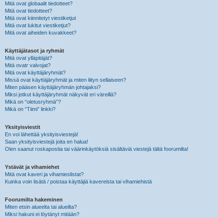
Mitä ovat globaalit tiedotteet?
Mitä ovat tiedotteet?
Mitä ovat kiinnitetyt viestiketjut
Mitä ovat lukitut viestiketjut?
Mitä ovat aiheiden kuvakkeet?
Käyttäjätasot ja ryhmät
Mitä ovat ylläpitäjät?
Mitä ovatr valvojat?
Mitä ovat käyttäjäryhmät?
Missä ovat käyttäjäryhmät ja miten liityn sellaiseen?
Miten pääsen käyttäjäryhmän johtajaksi?
Miksi jotkut käyttäjäryhmät näkyvät eri väreillä?
Mikä on “oletusryhmä”?
Mikä on “Tiimi” linkki?
Yksityisviestit
En voi lähettää yksityisviestejä!
Saan yksityisviestejä joita en halua!
Olen saanut roskapostia tai väärinkäytöksiä sisältäviä viestejä tältä foorumilta!
Ystävät ja vihamiehet
Mitä ovat kaveri ja vihamieslistat?
Kuinka voin lisätä / poistaa käyttäjiä kavereista tai vihamiehistä
Foorumilta hakeminen
Miten etsin alueelta tai alueilta?
Miksi hakuni ei löytänyt mitään?