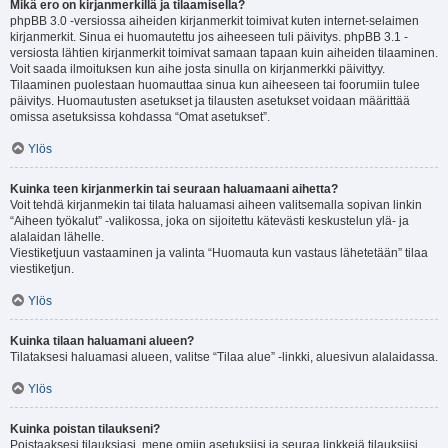
Mikä ero on kirjanmerkillä ja tilaamisella?
phpBB 3.0 -versiossa aiheiden kirjanmerkit toimivat kuten internet-selaimen
kirjanmerkit. Sinua ei huomautettu jos aiheeseen tuli päivitys. phpBB 3.1 -
versiosta lähtien kirjanmerkit toimivat samaan tapaan kuin aiheiden tilaaminen.
Voit saada ilmoituksen kun aihe josta sinulla on kirjanmerkki päivittyy.
Tilaaminen puolestaan huomauttaa sinua kun aiheeseen tai foorumiin tulee
päivitys. Huomautusten asetukset ja tilausten asetukset voidaan määrittää
omissa asetuksissa kohdassa “Omat asetukset”.
Ylös
Kuinka teen kirjanmerkin tai seuraan haluamaani aihetta?
Voit tehdä kirjanmekin tai tilata haluamasi aiheen valitsemalla sopivan linkin
“Aiheen työkalut” -valikossa, joka on sijoitettu kätevästi keskustelun ylä- ja
alalaidan lähelle.
Viestiketjuun vastaaminen ja valinta “Huomauta kun vastaus lähetetään” tilaa
viestiketjun.
Ylös
Kuinka tilaan haluamani alueen?
Tilataksesi haluamasi alueen, valitse “Tilaa alue” -linkki, aluesivun alalaidassa.
Ylös
Kuinka poistan tilaukseni?
Poistaaksesi tilauksiasi, mene omiin asetuksiisi ja seuraa linkkejä tilauksiisi.