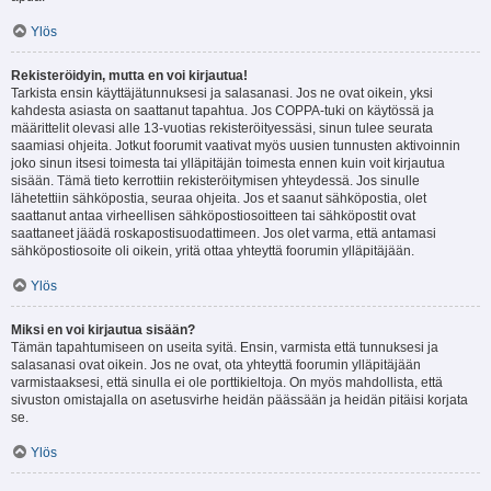
Ylös
Rekisteröidyin, mutta en voi kirjautua!
Tarkista ensin käyttäjätunnuksesi ja salasanasi. Jos ne ovat oikein, yksi
kahdesta asiasta on saattanut tapahtua. Jos COPPA-tuki on käytössä ja
määrittelit olevasi alle 13-vuotias rekisteröityessäsi, sinun tulee seurata
saamiasi ohjeita. Jotkut foorumit vaativat myös uusien tunnusten aktivoinnin
joko sinun itsesi toimesta tai ylläpitäjän toimesta ennen kuin voit kirjautua
sisään. Tämä tieto kerrottiin rekisteröitymisen yhteydessä. Jos sinulle
lähetettiin sähköpostia, seuraa ohjeita. Jos et saanut sähköpostia, olet
saattanut antaa virheellisen sähköpostiosoitteen tai sähköpostit ovat
saattaneet jäädä roskapostisuodattimeen. Jos olet varma, että antamasi
sähköpostiosoite oli oikein, yritä ottaa yhteyttä foorumin ylläpitäjään.
Ylös
Miksi en voi kirjautua sisään?
Tämän tapahtumiseen on useita syitä. Ensin, varmista että tunnuksesi ja
salasanasi ovat oikein. Jos ne ovat, ota yhteyttä foorumin ylläpitäjään
varmistaaksesi, että sinulla ei ole porttikieltoja. On myös mahdollista, että
sivuston omistajalla on asetusvirhe heidän päässään ja heidän pitäisi korjata
se.
Ylös