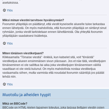
asetuksissa.
Ylös
Miksi minun viestini tarvitsee hyväksynnän?
Foorumin ylläpitäjä on päättänyt, että viestit kyseiselle alueelle tulee tarkastaa
ennen lähetystä. On myös mahdollista, että foorumin ylläpitäjä on siirtänyt sinut
ryhmään, jonka viestit tarkistetaan ennen lähettämistä. Ota yhteyttä foorumin
ylläpitäjään saadaksesi lisätietoja.
Ylös
Miten tönäisen viestiketjuani?
Klikkaamalla “Tönaise viestiä” -linkkiä, kun katselet sitä, voit “tönäistä”
viestiketjua alueen ensimmäisen sivun yläosaan. Jos et näe tätä, viestiketjujen
tönäiseminen ei ole sallittua tai aika joka viestiketjujen tönäisemisen välillä
vaaditaan ei ole vielä kulunut. On myös mahdollista nostaa viestiketjua
vastaamalla siihen, mutta varmista että noudatat foorumin sääntöjä jos päätät
tehdä niin.
Ylös
Muotoilu ja aiheiden tyypit
Mikä on BBCode?
BBCode on HTML-kielen tapainen toteutus, joka tarjoaa tiettyjen viestin osien