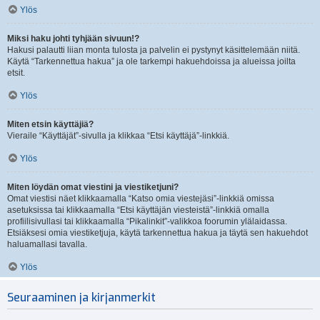
Ylös
Miksi haku johti tyhjään sivuun!?
Hakusi palautti liian monta tulosta ja palvelin ei pystynyt käsittelemään niitä.
Käytä “Tarkennettua hakua” ja ole tarkempi hakuehdoissa ja alueissa joilta
etsit.
Ylös
Miten etsin käyttäjiä?
Vieraile “Käyttäjät”-sivulla ja klikkaa “Etsi käyttäjä”-linkkiä.
Ylös
Miten löydän omat viestini ja viestiketjuni?
Omat viestisi näet klikkaamalla “Katso omia viestejäsi”-linkkiä omissa
asetuksissa tai klikkaamalla “Etsi käyttäjän viesteistä”-linkkiä omalla
profiilisivullasi tai klikkaamalla “Pikalinkit”-valikkoa foorumin ylälaidassa.
Etsiäksesi omia viestiketjuja, käytä tarkennettua hakua ja täytä sen hakuehdot
haluamallasi tavalla.
Ylös
Seuraaminen ja kirjanmerkit