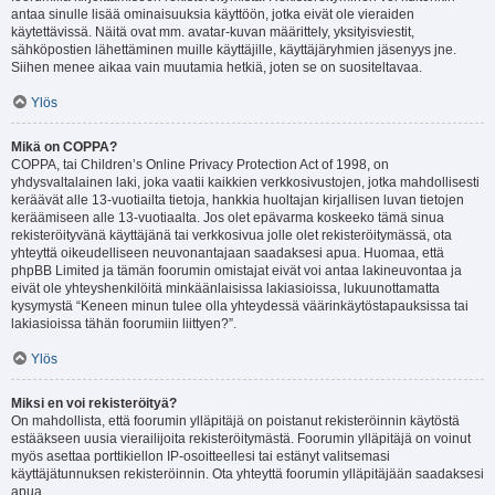
antaa sinulle lisää ominaisuuksia käyttöön, jotka eivät ole vieraiden
käytettävissä. Näitä ovat mm. avatar-kuvan määrittely, yksityisviestit,
sähköpostien lähettäminen muille käyttäjille, käyttäjäryhmien jäsenyys jne.
Siihen menee aikaa vain muutamia hetkiä, joten se on suositeltavaa.
Ylös
Mikä on COPPA?
COPPA, tai Children’s Online Privacy Protection Act of 1998, on
yhdysvaltalainen laki, joka vaatii kaikkien verkkosivustojen, jotka mahdollisesti
keräävät alle 13-vuotiailta tietoja, hankkia huoltajan kirjallisen luvan tietojen
keräämiseen alle 13-vuotiaalta. Jos olet epävarma koskeeko tämä sinua
rekisteröityvänä käyttäjänä tai verkkosivua jolle olet rekisteröitymässä, ota
yhteyttä oikeudelliseen neuvonantajaan saadaksesi apua. Huomaa, että
phpBB Limited ja tämän foorumin omistajat eivät voi antaa lakineuvontaa ja
eivät ole yhteyshenkilöitä minkäänlaisissa lakiasioissa, lukuunottamatta
kysymystä “Keneen minun tulee olla yhteydessä väärinkäytöstapauksissa tai
lakiasioissa tähän foorumiin liittyen?”.
Ylös
Miksi en voi rekisteröityä?
On mahdollista, että foorumin ylläpitäjä on poistanut rekisteröinnin käytöstä
estääkseen uusia vierailijoita rekisteröitymästä. Foorumin ylläpitäjä on voinut
myös asettaa porttikiellon IP-osoitteellesi tai estänyt valitsemasi
käyttäjätunnuksen rekisteröinnin. Ota yhteyttä foorumin ylläpitäjään saadaksesi
apua.