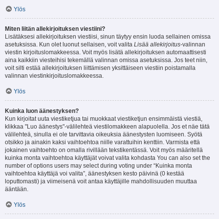
Ylös
Miten liitän allekirjoituksen viestiini?
Lisätäksesi allekirjoituksen viestiisi, sinun täytyy ensin luoda sellainen omissa
asetuksissa. Kun olet luonut sellaisen, voit valita
Lisää allekirjoitus
-valinnan
viestin kirjoituslomakkeessa. Voit myös lisätä allekirjoituksen automaattisesti
aina kaikkiin viesteihisi tekemällä valinnan omissa asetuksissa. Jos teet niin,
voit silti estää allekirjoituksen liittämisen yksittäiseen viestiin poistamalla
valinnan viestinkirjoituslomakkeessa.
Ylös
Kuinka luon äänestyksen?
Kun kirjoitat uuta viestiketjua tai muokkaat viestiketjun ensimmäistä viestiä,
klikkaa "Luo äänestys"-välilehteä viestilomakkeen alapuolella. Jos et näe tätä
välilehteä, sinulla ei ole tarvittavia oikeuksia äänestysten luomiseen. Syötä
otsikko ja ainakin kaksi vaihtoehtoa niille varattuihin kenttiin. Varmista että
jokainen vaihtoehto on omalla rivillään tekstikentässä. Voit myös määritellä
kuinka monta vaihtoehtoa käyttäjät voivat valita kohdasta You can also set the
number of options users may select during voting under “Kuinka monta
vaihtoehtoa käyttäjä voi valita”, äänestyksen kesto päivinä (0 kestää
loputtomasti) ja viimeisenä voit antaa käyttäjille mahdollisuuden muuttaa
ääntään.
Ylös