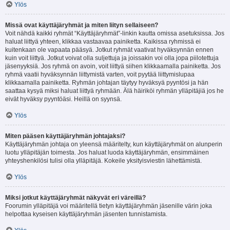
Ylös
Missä ovat käyttäjäryhmät ja miten liityn sellaiseen?
Voit nähdä kaikki ryhmät “Käyttäjäryhmät”-linkin kautta omissa asetuksissa. Jos
haluat liittyä yhteen, klikkaa vastaavaa painiketta. Kaikissa ryhmissä ei
kuitenkaan ole vapaata pääsyä. Jotkut ryhmät vaativat hyväksynnän ennen
kuin voit liittyä. Jotkut voivat olla suljettuja ja joissakin voi olla jopa piilotettuja
jäsenyyksiä. Jos ryhmä on avoin, voit liittyä siihen klikkaamalla painiketta. Jos
ryhmä vaatii hyväksynnän liittymistä varten, voit pyytää liittymislupaa
klikkaamalla painiketta. Ryhmän johtajan täytyy hyväksyä pyyntösi ja hän
saattaa kysyä miksi haluat liittyä ryhmään. Älä häiriköi ryhmän ylläpitäjiä jos he
eivät hyväksy pyyntöäsi. Heillä on syynsä.
Ylös
Miten pääsen käyttäjäryhmän johtajaksi?
Käyttäjäryhmän johtaja on yleensä määritelty, kun käyttäjäryhmät on alunperin
luotu ylläpitäjän toimesta. Jos haluat luoda käyttäjäryhmän, ensimmäinen
yhteyshenkilösi tulisi olla ylläpitäjä. Kokeile yksityisviestin lähettämistä.
Ylös
Miksi jotkut käyttäjäryhmät näkyvät eri väreillä?
Foorumin ylläpitäjä voi määritellä tietyn käyttäjäryhmän jäsenille värin joka
helpottaa kyseisen käyttäjäryhmän jäsenten tunnistamista.