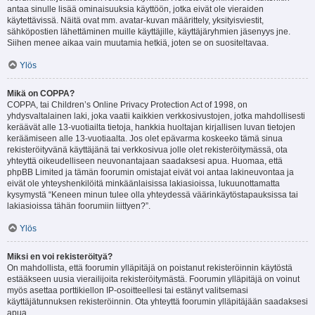
antaa sinulle lisää ominaisuuksia käyttöön, jotka eivät ole vieraiden
käytettävissä. Näitä ovat mm. avatar-kuvan määrittely, yksityisviestit,
sähköpostien lähettäminen muille käyttäjille, käyttäjäryhmien jäsenyys jne.
Siihen menee aikaa vain muutamia hetkiä, joten se on suositeltavaa.
Ylös
Mikä on COPPA?
COPPA, tai Children’s Online Privacy Protection Act of 1998, on
yhdysvaltalainen laki, joka vaatii kaikkien verkkosivustojen, jotka mahdollisesti
keräävät alle 13-vuotiailta tietoja, hankkia huoltajan kirjallisen luvan tietojen
keräämiseen alle 13-vuotiaalta. Jos olet epävarma koskeeko tämä sinua
rekisteröityvänä käyttäjänä tai verkkosivua jolle olet rekisteröitymässä, ota
yhteyttä oikeudelliseen neuvonantajaan saadaksesi apua. Huomaa, että
phpBB Limited ja tämän foorumin omistajat eivät voi antaa lakineuvontaa ja
eivät ole yhteyshenkilöitä minkäänlaisissa lakiasioissa, lukuunottamatta
kysymystä “Keneen minun tulee olla yhteydessä väärinkäytöstapauksissa tai
lakiasioissa tähän foorumiin liittyen?”.
Ylös
Miksi en voi rekisteröityä?
On mahdollista, että foorumin ylläpitäjä on poistanut rekisteröinnin käytöstä
estääkseen uusia vierailijoita rekisteröitymästä. Foorumin ylläpitäjä on voinut
myös asettaa porttikiellon IP-osoitteellesi tai estänyt valitsemasi
käyttäjätunnuksen rekisteröinnin. Ota yhteyttä foorumin ylläpitäjään saadaksesi
apua.