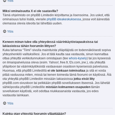
Ylös
Miksi ominaisuutta X ei ole saatavilla?
Tämä ohjelmisto on phpBB Limitedin kirjoittama ja lisensoima. Jos uskot, että
ominaisuus tulisi lisätä, vieraile
phpBB ideakeskuksessa
, jossa voit äänestää
olemassa olevia ideoita tai lähettää uuden.
Ylös
Keneen minun tulee olla yhteydessä väärinkäytöstapauksissa tai
lakiasioissa tähän foorumiin liittyen?
Kuka tahansa “Tiimi”-sivulla mainituista ylläpitäjistä on todennäköisesti sopiva
yhteyshenkilö valituksillesi. Jos et tätä kautta saa vastausta, sinun kannattaa
ottaa yhteyttä verkkotunnuksen omistajaan (tee
whois-kysely
) tai jos kyseessä
on ilmaispalvelussa oleva (esim. Yahoo!, free.fr, f2s.com, jne.), ota yhteyttä
ylläpitoon tai väärinkäytöksistä vastaavaan osastoon kyseisessä palvelussa.
Huomaa, että phpBB Limitedillä
ei ole lainkaan toimivaltaa
ja sitä ei voida
pitää vastuussa miten, missä tai kenen toimesta tämä foorumi on käytössä. Älä
ota yhteyttä phpBB Limitediin missään lakiasioissa
jotka eivät liity
phpBB.com-sivustoon tai pelkkään phpBB-sovellukseen itseensä. Jos lähetät
sähköpostia phpBB Limitedille
mistään kolmannen osapuolen
tämän
sovelluksen käytöstä, voit odottaa niukkasanaista vastausta, jos edes
vastausta lainkaan.
Ylös
Kuinka otan yhteyttä foorumin ylläpitäjään?