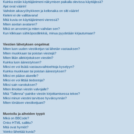
Kuinka estän käyttäjänimeni näkymisen paikalla olevissa käyttäjissä?
Ajat ovat väärin!
Vaihdoin aikavyöhykkeen ja kellonaika on silti väärin!
Kieleni ei ole valittavana!
Mitä kuvia on käyttäjänimeni vieressä?
Miten asetan avataren?
Mikä on arvonimi ja miten vaihdan sen?
Kun klikkaan sähköpostilinkkiä, minua pyydetään kirjautumaan?
Viestien lähetyksen ongelmat
Miten luon uuden viestiketjun tai lähetän vastauksen?
Miten muokkaan tai poistan viestejä?
Miten liitän allekirjoituksen viestiini?
Kuinka luon äänestyksen?
Miksi en voi lisätä vastausvaihtoehtoja kyselyyn?
Kuinka muokkaan tai poistan äänestyksen?
Miksi en pääse alueelle?
Miksi en voi liittää tiedostoja?
Miksi sain varoituksen?
Miten ilmoitan viestin valvojalle?
Mitä “Tallenna”-painike viestin kirjoittamisessa tekee?
Miksi minun viestini tarvitsee hyväksynnän?
Miten tönäisen viestiketjuani?
Muotoilu ja aiheiden tyypit
Mikä on BBCode?
Onko HTML sallittu?
Mitä ovat hymiöt?
Voinko lähettää kuvia?