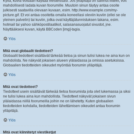
Kyllä, kuvia voidaan käyttää viesteissäsi. Jos ylläpitäjä on sallinut liitteet, voit
mahdollisesti ladata kuvan foorumille. Muutoin sinun täytyy antaa osoite
julkisesti saatavilla olevaan kuvaan, esim. http://www.example.com/my-
picture.gif. Et voi antaa osoitetta omalla koneellasi oleviin kuviin (ellei se ole
yleinen palvelin) tai kuviin, jotka ovat käyttäjätunnistuksen takana, esim.
hotmail tai yahoo sähköpostilaatikot, salasanasuojatut sivustot, jne.
Näyttääksesi kuvan, käytä BBCoden [img]-tagia.
Ylös
Mitä ovat globaalit tiedotteet?
Globaalit tiedotteet sisältävät tärkeää tietoa ja sinun tulisi lukea ne aina kun on
mahdolista. Ne näkyvät jokaisen alueen ylälaidassa ja omissa asetuksissa.
Globaalien tiedotteiden oikeudet myöntää foorumin ylläpitäjä.
Ylös
Mitä ovat tiedotteet?
Tiedotteet usein sisältävät tärkeää tietoa foorumista jota olet lukemassa ja siksi
ne tulisi lukea aina kun mahdollista. Tiedotteet näkyvät jokaisen sivun
ylälaidassa niillä foorumeilla joihin ne on lähetetty. Kuten globaalien
tiedotteiden kohdalla, tiedotteiden lähettämisen oikeudet antaa foorumin
ylläpitäjä.
Ylös
Mitä ovat kiinnitetyt viestiketjut