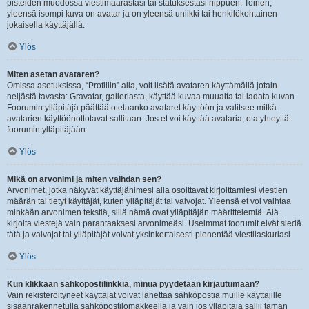
pisteiden muodossa viestimäärästäsi tai statuksestasi riippuen. Toinen,
yleensä isompi kuva on avatar ja on yleensä uniikki tai henkilökohtainen
jokaisella käyttäjällä.
Ylös
Miten asetan avataren?
Omissa asetuksissa, “Profiilin” alla, voit lisätä avataren käyttämällä jotain
neljästä tavasta: Gravatar, galleriasta, käyttää kuvaa muualta tai ladata kuvan.
Foorumin ylläpitäjä päättää otetaanko avataret käyttöön ja valitsee mitkä
avatarien käyttöönottotavat sallitaan. Jos et voi käyttää avataria, ota yhteyttä
foorumin ylläpitäjään.
Ylös
Mikä on arvonimi ja miten vaihdan sen?
Arvonimet, jotka näkyvät käyttäjänimesi alla osoittavat kirjoittamiesi viestien
määrän tai tietyt käyttäjät, kuten ylläpitäjät tai valvojat. Yleensä et voi vaihtaa
minkään arvonimen tekstiä, sillä nämä ovat ylläpitäjän määrittelemiä. Älä
kirjoita viestejä vain parantaaksesi arvonimeäsi. Useimmat foorumit eivät siedä
tätä ja valvojat tai ylläpitäjät voivat yksinkertaisesti pienentää viestilaskuriasi.
Ylös
Kun klikkaan sähköpostilinkkiä, minua pyydetään kirjautumaan?
Vain rekisteröityneet käyttäjät voivat lähettää sähköpostia muille käyttäjille
sisäänrakennetulla sähköpostilomakkeella ja vain jos ylläpitäjä sallii tämän