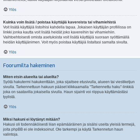
Ylös
Kuinka voin lisätä / poistaa käyttäjiä kavereista tai vihamiehistä
Voit lisätä käyttäjiä listoihisi kahdella tapaa. Jokaisen käyttäjän profiilissa on
linkki jonka kautta voit lisätä heidät joko kavereihin tai vihamiehiin.
Vaihtoehtoisesti omista asetuksista voit lisätä käyttäjiä suoraan syöttämällä
heidän käyttäjänimen. Voit myös poistaa käyttäjiä listaltasi samalta sivulta.
Ylös
Foorumilta hakeminen
Miten etsin alueelta tai alueilta?
Syötä hakutermi hakukenttään, joka sijaitsee etusivulla, alueen tai viestiketjun
sivulla. Tarkennettuun hakuun pääset klikkaamalla “Tarkennettu haku”-linkkiä
joka on saatavilla jokaisella sivulla. Haun sijainti voi riippua käyttämästäsi
tyylistä.
Ylös
Miksi hakuni ei löytänyt mitään?
Hakusi oli todennäköisesti liian epämääräinen ja sisälsi useita yleisiä termejä,
joita phpBB ei ole indeksoinut. Ole tarkempi ja käytä Tarkennetun haun
valintoja.