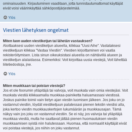
ominaisuuden. Kirjautuminen vaaditaan, jotta tunnistautumattomat käyttäjät
eivät voisi väärinkäyttää sähköpostijärjestelmää.
Ylös
Viestien lähetyksen ongelmat
Miten luon uuden viestiketjun tai lähetän vastauksen?
Aloittaaksesi uuden viestiketjun alueella, klikkaa "Uusi Aihe". Vastataksesi
viestiketjuun klikkaa "Vastaa Viestiin". Viestien kirjoittaminen voi vaatia
rekisteröitymisen. Lista sinun oikeuksistasi alueella on nähtävillä alueen ja
viestiketjun alalaidassa. Esimerkiksi: Voit kirjoittaa uusia viestejä, Voit lähettää
liitetiedostoja, jne.
Ylös
Miten muokkaan tai poistan viestejä?
Jos et ole foorumin ylläpitäjä tai valvoja, voit muokata vain omia viestejäsi. Voit
muokata viestiä klikkaamalla muokkaa-painiketta haluamassasi viestissä.
Joskus painike toimii vain tietyn ajan viestin luomisen jälkeen. Jos joku on jo
vastannut viestiin, löydät viestiketjuun palatessasi pienen tekstin viestisi alla,
joka kertoo viestin muokkauskertojen lukumäärän ja muokkausajan. Tämä
näkyy vain jos joku on vastannut viestiin. Se ei näy, jos valvoja tai ylläpitäjä
muokkaa viestiä, mutta he saattavat jättää pienen huomautuksen viestin
muokkaamisen syistä niin halutessaan. Huomaa, että normaalit käyttäjät eivät
voi poistaa viestejä, jos niihin on joku vastannut.