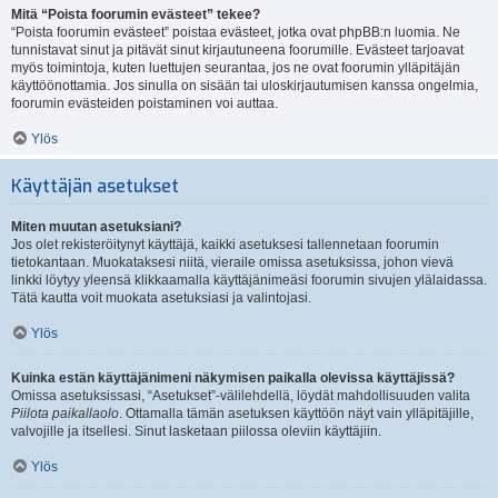
Mitä “Poista foorumin evästeet” tekee?
“Poista foorumin evästeet” poistaa evästeet, jotka ovat phpBB:n luomia. Ne
tunnistavat sinut ja pitävät sinut kirjautuneena foorumille. Evästeet tarjoavat
myös toimintoja, kuten luettujen seurantaa, jos ne ovat foorumin ylläpitäjän
käyttöönottamia. Jos sinulla on sisään tai uloskirjautumisen kanssa ongelmia,
foorumin evästeiden poistaminen voi auttaa.
Ylös
Käyttäjän asetukset
Miten muutan asetuksiani?
Jos olet rekisteröitynyt käyttäjä, kaikki asetuksesi tallennetaan foorumin
tietokantaan. Muokataksesi niitä, vieraile omissa asetuksissa, johon vievä
linkki löytyy yleensä klikkaamalla käyttäjänimeäsi foorumin sivujen ylälaidassa.
Tätä kautta voit muokata asetuksiasi ja valintojasi.
Ylös
Kuinka estän käyttäjänimeni näkymisen paikalla olevissa käyttäjissä?
Omissa asetuksissasi, “Asetukset”-välilehdellä, löydät mahdollisuuden valita
Piilota paikallaolo
. Ottamalla tämän asetuksen käyttöön näyt vain ylläpitäjille,
valvojille ja itsellesi. Sinut lasketaan piilossa oleviin käyttäjiin.
Ylös