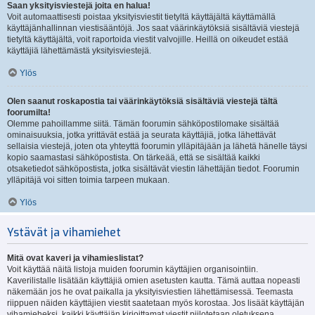
Saan yksityisviestejä joita en halua!
Voit automaattisesti poistaa yksityisviestit tietyltä käyttäjältä käyttämällä
käyttäjänhallinnan viestisääntöjä. Jos saat väärinkäytöksiä sisältäviä viestejä
tietyltä käyttäjältä, voit raportoida viestit valvojille. Heillä on oikeudet estää
käyttäjiä lähettämästä yksityisviestejä.
Ylös
Olen saanut roskapostia tai väärinkäytöksiä sisältäviä viestejä tältä
foorumilta!
Olemme pahoillamme siitä. Tämän foorumin sähköpostilomake sisältää
ominaisuuksia, jotka yrittävät estää ja seurata käyttäjiä, jotka lähettävät
sellaisia viestejä, joten ota yhteyttä foorumin ylläpitäjään ja lähetä hänelle täysi
kopio saamastasi sähköpostista. On tärkeää, että se sisältää kaikki
otsaketiedot sähköpostista, jotka sisältävät viestin lähettäjän tiedot. Foorumin
ylläpitäjä voi sitten toimia tarpeen mukaan.
Ylös
Ystävät ja vihamiehet
Mitä ovat kaveri ja vihamieslistat?
Voit käyttää näitä listoja muiden foorumin käyttäjien organisointiin.
Kaverilistalle lisätään käyttäjiä omien asetusten kautta. Tämä auttaa nopeasti
näkemään jos he ovat paikalla ja yksityisviestien lähettämisessä. Teemasta
riippuen näiden käyttäjien viestit saatetaan myös korostaa. Jos lisäät käyttäjän
vihamieheksi, kaikki käyttäjän kirjoittamat viestit piilotetaan oletuksena.