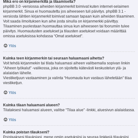
Mikä ero on kirjanmerkillä ja tilaamisella?
phpBB 3.0 -versiossa aiheiden kirjanmerkit toimivat kuten internet-selaimen
kirjanmerkit. Sinua ei huomautettu jos aiheeseen tuli päivitys. phpBB 3.1 -
versiosta lähtien kirjanmerkit toimivat samaan tapaan kuin aiheiden tilaaminen.
Voit saada ilmoituksen kun aihe josta sinulla on kirjanmerkki päivittyy.
Tilaaminen puolestaan huomauttaa sinua kun aiheeseen tai foorumiin tulee
päivitys. Huomautusten asetukset ja tilausten asetukset voidaan määrittää
omissa asetuksissa kohdassa “Omat asetukset”.
Ylös
Kuinka teen kirjanmerkin tai seuraan haluamaani aihetta?
Voit tehdä kirjanmekin tai tilata haluamasi aiheen valitsemalla sopivan linkin
“Aiheen työkalut” -valikossa, joka on sijoitettu kätevästi keskustelun ylä- ja
alalaidan lähelle.
Viestiketjuun vastaaminen ja valinta “Huomauta kun vastaus lähetetään” tilaa
viestiketjun.
Ylös
Kuinka tilaan haluamani alueen?
Tilataksesi haluamasi alueen, valitse “Tilaa alue” -linkki, aluesivun alalaidassa.
Ylös
Kuinka poistan tilaukseni?
Poistaaksesi tilauksiasi, mene omiin asetuksiisi ja seuraa linkkejä tilauksiisi.