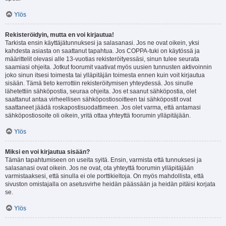
Ylös
Rekisteröidyin, mutta en voi kirjautua!
Tarkista ensin käyttäjätunnuksesi ja salasanasi. Jos ne ovat oikein, yksi
kahdesta asiasta on saattanut tapahtua. Jos COPPA-tuki on käytössä ja
määrittelit olevasi alle 13-vuotias rekisteröityessäsi, sinun tulee seurata
saamiasi ohjeita. Jotkut foorumit vaativat myös uusien tunnusten aktivoinnin
joko sinun itsesi toimesta tai ylläpitäjän toimesta ennen kuin voit kirjautua
sisään. Tämä tieto kerrottiin rekisteröitymisen yhteydessä. Jos sinulle
lähetettiin sähköpostia, seuraa ohjeita. Jos et saanut sähköpostia, olet
saattanut antaa virheellisen sähköpostiosoitteen tai sähköpostit ovat
saattaneet jäädä roskapostisuodattimeen. Jos olet varma, että antamasi
sähköpostiosoite oli oikein, yritä ottaa yhteyttä foorumin ylläpitäjään.
Ylös
Miksi en voi kirjautua sisään?
Tämän tapahtumiseen on useita syitä. Ensin, varmista että tunnuksesi ja
salasanasi ovat oikein. Jos ne ovat, ota yhteyttä foorumin ylläpitäjään
varmistaaksesi, että sinulla ei ole porttikieltoja. On myös mahdollista, että
sivuston omistajalla on asetusvirhe heidän päässään ja heidän pitäisi korjata
se.
Ylös