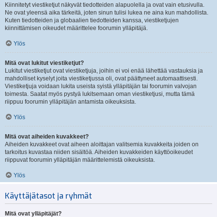
Kiinnitetyt viestiketjut näkyvät tiedotteiden alapuolella ja ovat vain etusivulla.
Ne ovat yleensä aika tärkeitä, joten sinun tulisi lukea ne aina kun mahdollista.
Kuten tiedotteiden ja globaalien tiedotteiden kanssa, viestiketjujen
kiinnittämisen oikeudet määrittelee foorumin ylläpitäjä.
Ylös
Mitä ovat lukitut viestiketjut?
Lukitut viestiketjut ovat viestiketjuja, joihin ei voi enää lähettää vastauksia ja
mahdolliset kyselyt joita viestiketjussa oli, ovat päättyneet automaattisesti.
Viestiketjuja voidaan lukita useista syistä ylläpitäjän tai foorumin valvojan
toimesta. Saatat myös pystyä lukitsemaan oman viestiketjusi, mutta tämä
riippuu foorumin ylläpitäjän antamista oikeuksista.
Ylös
Mitä ovat aiheiden kuvakkeet?
Aiheiden kuvakkeet ovat aiheen aloittajan valitsemia kuvakkeita joiden on
tarkoitus kuvastaa niiden sisältöä. Aiheiden kuvakkeiden käyttöoikeudet
riippuvat foorumin ylläpitäjän määrittelemistä oikeuksista.
Ylös
Käyttäjätasot ja ryhmät
Mitä ovat ylläpitäjät?