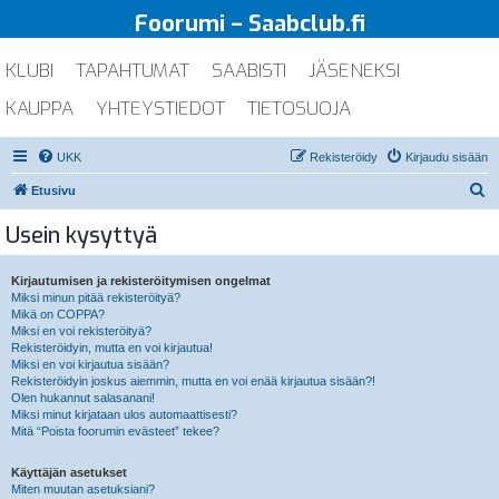
Foorumi – Saabclub.fi
KLUBI
TAPAHTUMAT
SAABISTI
JÄSENEKSI
KAUPPA
YHTEYSTIEDOT
TIETOSUOJA
UKK
Rekisteröidy
Kirjaudu sisään
E
Etusivu
t
Usein kysyttyä
s
i
Kirjautumisen ja rekisteröitymisen ongelmat
Miksi minun pitää rekisteröityä?
Mikä on COPPA?
Miksi en voi rekisteröityä?
Rekisteröidyin, mutta en voi kirjautua!
Miksi en voi kirjautua sisään?
Rekisteröidyin joskus aiemmin, mutta en voi enää kirjautua sisään?!
Olen hukannut salasanani!
Miksi minut kirjataan ulos automaattisesti?
Mitä “Poista foorumin evästeet” tekee?
Käyttäjän asetukset
Miten muutan asetuksiani?