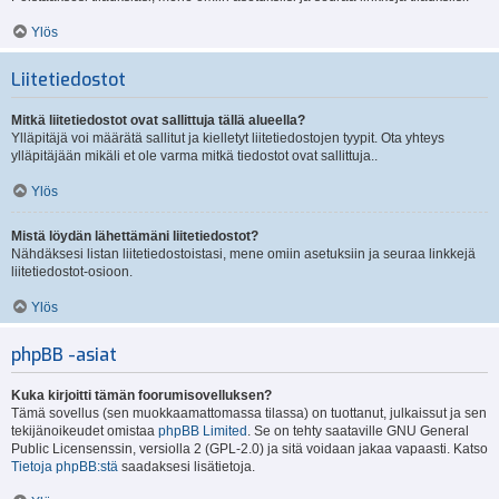
Ylös
Liitetiedostot
Mitkä liitetiedostot ovat sallittuja tällä alueella?
Ylläpitäjä voi määrätä sallitut ja kielletyt liitetiedostojen tyypit. Ota yhteys
ylläpitäjään mikäli et ole varma mitkä tiedostot ovat sallittuja..
Ylös
Mistä löydän lähettämäni liitetiedostot?
Nähdäksesi listan liitetiedostoistasi, mene omiin asetuksiin ja seuraa linkkejä
liitetiedostot-osioon.
Ylös
phpBB -asiat
Kuka kirjoitti tämän foorumisovelluksen?
Tämä sovellus (sen muokkaamattomassa tilassa) on tuottanut, julkaissut ja sen
tekijänoikeudet omistaa
phpBB Limited
. Se on tehty saataville GNU General
Public Licensenssin, versiolla 2 (GPL-2.0) ja sitä voidaan jakaa vapaasti. Katso
Tietoja phpBB:stä
saadaksesi lisätietoja.