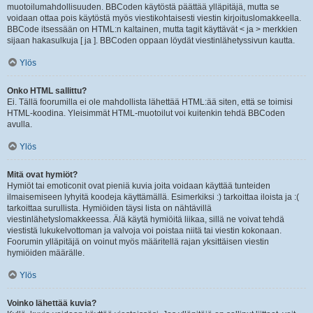
muotoilumahdollisuuden. BBCoden käytöstä päättää ylläpitäjä, mutta se
voidaan ottaa pois käytöstä myös viestikohtaisesti viestin kirjoituslomakkeella.
BBCode itsessään on HTML:n kaltainen, mutta tagit käyttävät < ja > merkkien
sijaan hakasulkuja [ ja ]. BBCoden oppaan löydät viestinlähetyssivun kautta.
Ylös
Onko HTML sallittu?
Ei. Tällä foorumilla ei ole mahdollista lähettää HTML:ää siten, että se toimisi
HTML-koodina. Yleisimmät HTML-muotoilut voi kuitenkin tehdä BBCoden
avulla.
Ylös
Mitä ovat hymiöt?
Hymiöt tai emoticonit ovat pieniä kuvia joita voidaan käyttää tunteiden
ilmaisemiseen lyhyitä koodeja käyttämällä. Esimerkiksi :) tarkoittaa iloista ja :(
tarkoittaa surullista. Hymiöiden täysi lista on nähtävillä
viestinlähetyslomakkeessa. Älä käytä hymiöitä liikaa, sillä ne voivat tehdä
viestistä lukukelvottoman ja valvoja voi poistaa niitä tai viestin kokonaan.
Foorumin ylläpitäjä on voinut myös määritellä rajan yksittäisen viestin
hymiöiden määrälle.
Ylös
Voinko lähettää kuvia?