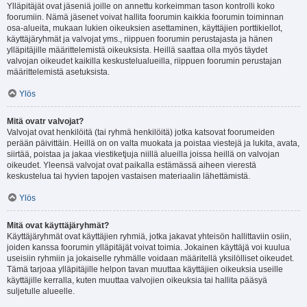
Ylläpitäjät ovat jäseniä joille on annettu korkeimman tason kontrolli koko
foorumiin. Nämä jäsenet voivat hallita foorumin kaikkia foorumin toiminnan
osa-alueita, mukaan lukien oikeuksien asettaminen, käyttäjien porttikiellot,
käyttäjäryhmät ja valvojat yms., riippuen foorumin perustajasta ja hänen
ylläpitäjille määrittelemistä oikeuksista. Heillä saattaa olla myös täydet
valvojan oikeudet kaikilla keskustelualueilla, riippuen foorumin perustajan
määrittelemistä asetuksista.
Ylös
Mitä ovatr valvojat?
Valvojat ovat henkilöitä (tai ryhmä henkilöitä) jotka katsovat foorumeiden
perään päivittäin. Heillä on on valta muokata ja poistaa viestejä ja lukita, avata,
siirtää, poistaa ja jakaa viestiketjuja niillä alueilla joissa heillä on valvojan
oikeudet. Yleensä valvojat ovat paikalla estämässä aiheen vierestä
keskustelua tai hyvien tapojen vastaisen materiaalin lähettämistä.
Ylös
Mitä ovat käyttäjäryhmät?
Käyttäjäryhmät ovat käyttäjien ryhmiä, jotka jakavat yhteisön hallittaviin osiin,
joiden kanssa foorumin ylläpitäjät voivat toimia. Jokainen käyttäjä voi kuulua
useisiin ryhmiin ja jokaiselle ryhmälle voidaan määritellä yksilölliset oikeudet.
Tämä tarjoaa ylläpitäjille helpon tavan muuttaa käyttäjien oikeuksia useille
käyttäjille kerralla, kuten muuttaa valvojien oikeuksia tai hallita pääsyä
suljetulle alueelle.