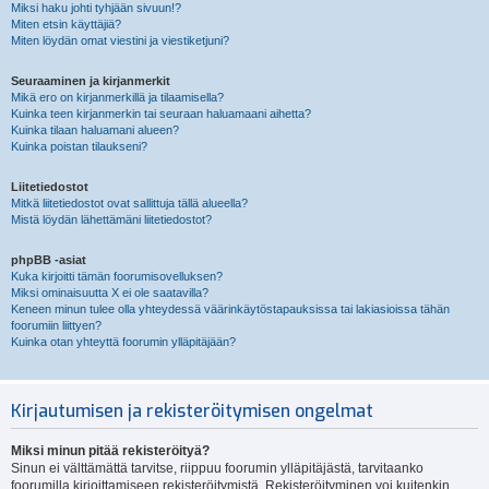
Miksi haku johti tyhjään sivuun!?
Miten etsin käyttäjiä?
Miten löydän omat viestini ja viestiketjuni?
Seuraaminen ja kirjanmerkit
Mikä ero on kirjanmerkillä ja tilaamisella?
Kuinka teen kirjanmerkin tai seuraan haluamaani aihetta?
Kuinka tilaan haluamani alueen?
Kuinka poistan tilaukseni?
Liitetiedostot
Mitkä liitetiedostot ovat sallittuja tällä alueella?
Mistä löydän lähettämäni liitetiedostot?
phpBB -asiat
Kuka kirjoitti tämän foorumisovelluksen?
Miksi ominaisuutta X ei ole saatavilla?
Keneen minun tulee olla yhteydessä väärinkäytöstapauksissa tai lakiasioissa tähän
foorumiin liittyen?
Kuinka otan yhteyttä foorumin ylläpitäjään?
Kirjautumisen ja rekisteröitymisen ongelmat
Miksi minun pitää rekisteröityä?
Sinun ei välttämättä tarvitse, riippuu foorumin ylläpitäjästä, tarvitaanko
foorumilla kirjoittamiseen rekisteröitymistä. Rekisteröityminen voi kuitenkin