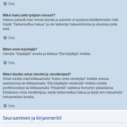
Ylös
Miksi haku johti tyhjään sivuun!?
Hakusi palautti liian monta tulosta ja palvelin ei pystynyt käsittelemään niitä.
Käytä “Tarkennettua hakua” ja ole tarkempi hakuehdoissa ja alueissa joilta
etsit.
Ylös
Miten etsin käyttäjiä?
Vieraile “Käyttäjät”-sivulla ja klikkaa “Etsi käyttäjä”-linkkiä.
Ylös
Miten löydän omat viestini ja viestiketjuni?
Omat viestisi näet klikkaamalla “Katso omia viestejäsi”-linkkiä omissa
asetuksissa tai klikkaamalla “Etsi käyttäjän viesteistä”-linkkiä omalla
profiilisivullasi tai klikkaamalla “Pikalinkit”-valikkoa foorumin ylälaidassa.
Etsiäksesi omia viestiketjuja, käytä tarkennettua hakua ja täytä sen hakuehdot
haluamallasi tavalla.
Ylös
Seuraaminen ja kirjanmerkit