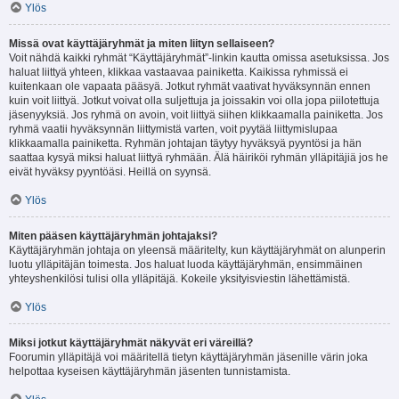
Ylös
Missä ovat käyttäjäryhmät ja miten liityn sellaiseen?
Voit nähdä kaikki ryhmät “Käyttäjäryhmät”-linkin kautta omissa asetuksissa. Jos
haluat liittyä yhteen, klikkaa vastaavaa painiketta. Kaikissa ryhmissä ei
kuitenkaan ole vapaata pääsyä. Jotkut ryhmät vaativat hyväksynnän ennen
kuin voit liittyä. Jotkut voivat olla suljettuja ja joissakin voi olla jopa piilotettuja
jäsenyyksiä. Jos ryhmä on avoin, voit liittyä siihen klikkaamalla painiketta. Jos
ryhmä vaatii hyväksynnän liittymistä varten, voit pyytää liittymislupaa
klikkaamalla painiketta. Ryhmän johtajan täytyy hyväksyä pyyntösi ja hän
saattaa kysyä miksi haluat liittyä ryhmään. Älä häiriköi ryhmän ylläpitäjiä jos he
eivät hyväksy pyyntöäsi. Heillä on syynsä.
Ylös
Miten pääsen käyttäjäryhmän johtajaksi?
Käyttäjäryhmän johtaja on yleensä määritelty, kun käyttäjäryhmät on alunperin
luotu ylläpitäjän toimesta. Jos haluat luoda käyttäjäryhmän, ensimmäinen
yhteyshenkilösi tulisi olla ylläpitäjä. Kokeile yksityisviestin lähettämistä.
Ylös
Miksi jotkut käyttäjäryhmät näkyvät eri väreillä?
Foorumin ylläpitäjä voi määritellä tietyn käyttäjäryhmän jäsenille värin joka
helpottaa kyseisen käyttäjäryhmän jäsenten tunnistamista.