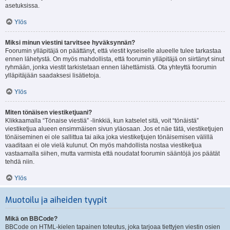
asetuksissa.
Ylös
Miksi minun viestini tarvitsee hyväksynnän?
Foorumin ylläpitäjä on päättänyt, että viestit kyseiselle alueelle tulee tarkastaa
ennen lähetystä. On myös mahdollista, että foorumin ylläpitäjä on siirtänyt sinut
ryhmään, jonka viestit tarkistetaan ennen lähettämistä. Ota yhteyttä foorumin
ylläpitäjään saadaksesi lisätietoja.
Ylös
Miten tönäisen viestiketjuani?
Klikkaamalla “Tönaise viestiä” -linkkiä, kun katselet sitä, voit “tönäistä”
viestiketjua alueen ensimmäisen sivun yläosaan. Jos et näe tätä, viestiketjujen
tönäiseminen ei ole sallittua tai aika joka viestiketjujen tönäisemisen välillä
vaaditaan ei ole vielä kulunut. On myös mahdollista nostaa viestiketjua
vastaamalla siihen, mutta varmista että noudatat foorumin sääntöjä jos päätät
tehdä niin.
Ylös
Muotoilu ja aiheiden tyypit
Mikä on BBCode?
BBCode on HTML-kielen tapainen toteutus, joka tarjoaa tiettyjen viestin osien