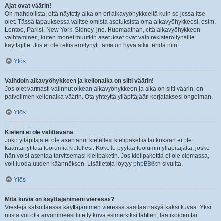
Ajat ovat väärin!
On mahdollista, että näytetty aika on eri aikavyöhykkeeltä kuin se jossa itse
olet. Tässä tapauksessa valitse omista asetuksista oma aikavyöhykkeesi, esim.
Lontoo, Pariisi, New York, Sidney, jne. Huomaathan, että aikavyöhykkeen
vaihtaminen, kuten monet muutkin asetukset ovat vain rekisteröityneille
käyttäjille. Jos et ole rekisteröitynyt, tämä on hyvä aika tehdä niin.
Ylös
Vaihdoin aikavyöhykkeen ja kellonaika on silti väärin!
Jos olet varmasti valinnut oikean aikavyöhykkeen ja aika on silti väärin, on
palvelimen kellonaika väärin. Ota yhteyttä ylläpitäjään korjataksesi ongelman.
Ylös
Kieleni ei ole valittavana!
Joko ylläpitäjä ei ole asentanut kielellesi kielipakettia tai kukaan ei ole
kääntänyt tätä foorumia kielellesi. Kokeile pyytää foorumin ylläpitäjältä, josko
hän voisi asentaa tarvitsemasi kielipaketin. Jos kielipakettia ei ole olemassa,
voit luoda uuden käännöksen. Lisätietoja löytyy
phpBB
®:n sivuilta.
Ylös
Mitä kuvia on käyttäjänimeni vieressä?
Viestejä katsottaessa käyttäjänimen vieressä saattaa näkyä kaksi kuvaa. Yksi
niistä voi olla arvonimeesi liitetty kuva esimerkiksi tähtien, laatikoiden tai