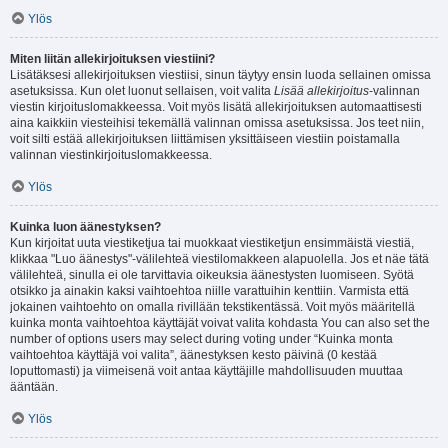
Ylös
Miten liitän allekirjoituksen viestiini?
Lisätäksesi allekirjoituksen viestiisi, sinun täytyy ensin luoda sellainen omissa
asetuksissa. Kun olet luonut sellaisen, voit valita
Lisää allekirjoitus
-valinnan
viestin kirjoituslomakkeessa. Voit myös lisätä allekirjoituksen automaattisesti
aina kaikkiin viesteihisi tekemällä valinnan omissa asetuksissa. Jos teet niin,
voit silti estää allekirjoituksen liittämisen yksittäiseen viestiin poistamalla
valinnan viestinkirjoituslomakkeessa.
Ylös
Kuinka luon äänestyksen?
Kun kirjoitat uuta viestiketjua tai muokkaat viestiketjun ensimmäistä viestiä,
klikkaa "Luo äänestys"-välilehteä viestilomakkeen alapuolella. Jos et näe tätä
välilehteä, sinulla ei ole tarvittavia oikeuksia äänestysten luomiseen. Syötä
otsikko ja ainakin kaksi vaihtoehtoa niille varattuihin kenttiin. Varmista että
jokainen vaihtoehto on omalla rivillään tekstikentässä. Voit myös määritellä
kuinka monta vaihtoehtoa käyttäjät voivat valita kohdasta You can also set the
number of options users may select during voting under “Kuinka monta
vaihtoehtoa käyttäjä voi valita”, äänestyksen kesto päivinä (0 kestää
loputtomasti) ja viimeisenä voit antaa käyttäjille mahdollisuuden muuttaa
ääntään.
Ylös