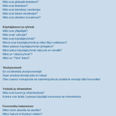
Mitä ovat globaalit tiedotteet?
Mitä ovat tiedotteet?
Mitä ovat kiinnitetyt viestiketjut
Mitä ovat lukitut viestiketjut?
Mitä ovat aiheiden kuvakkeet?
Käyttäjätasot ja ryhmät
Mitä ovat ylläpitäjät?
Mitä ovatr valvojat?
Mitä ovat käyttäjäryhmät?
Missä ovat käyttäjäryhmät ja miten liityn sellaiseen?
Miten pääsen käyttäjäryhmän johtajaksi?
Miksi jotkut käyttäjäryhmät näkyvät eri väreillä?
Mikä on “oletusryhmä”?
Mikä on “Tiimi” linkki?
Yksityisviestit
En voi lähettää yksityisviestejä!
Saan yksityisviestejä joita en halua!
Olen saanut roskapostia tai väärinkäytöksiä sisältäviä viestejä tältä foorumilta!
Ystävät ja vihamiehet
Mitä ovat kaveri ja vihamieslistat?
Kuinka voin lisätä / poistaa käyttäjiä kavereista tai vihamiehistä
Foorumilta hakeminen
Miten etsin alueelta tai alueilta?
Miksi hakuni ei löytänyt mitään?