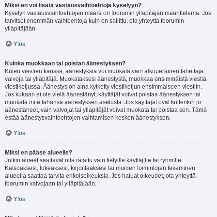
Miksi en voi lisätä vastausvaihtoehtoja kyselyyn?
Kyselyn vastausvaihtoehtojen määrä on foorumin ylläpitäjän määrittelemä. Jos
tarvitset enemmän vaihtoehtoja kuin on sallittu, ota yhteyttä foorumin
ylläpitäjään.
Ylös
Kuinka muokkaan tai poistan äänestyksen?
Kuten viestien kanssa, äänestyksiä voi muokata vain alkuperäinen lähettäjä,
valvoja tai ylläpitäjä. Muokataksesi äänestystä, muokkaa ensimmäistä viestiä
viestiketjussa. Äänestys on aina kytketty viestiketjun ensimmäiseen viestiin.
Jos kukaan ei ole vielä äänestänyt, käyttäjät voivat poistaa äänestyksen tai
muokata mitä tahansa äänestyksen asetusta. Jos käyttäjät ovat kuitenkin jo
äänestäneet, vain valvojat tai ylläpitäjät voivat muokata tai poistaa sen. Tämä
estää äänestysvaihtoehtojen vaihtamisen kesken äänestyksen.
Ylös
Miksi en pääse alueelle?
Jotkin alueet saattavat olla rajattu vain tietyille käyttäjille tai ryhmille.
Katsoaksesi, lukeaksesi, kirjoittaaksesi tai muiden toimintojen tekeminen
alueella saattaa tarvita erikoisoikeuksia. Jos haluat oikeudet, ota yhteyttä
foorumin valvojaan tai ylläpitäjään.
Ylös