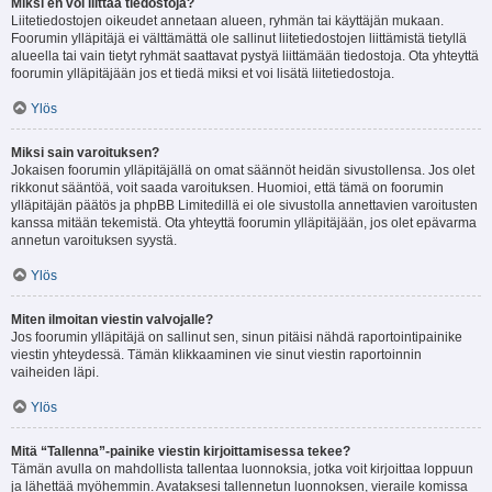
Miksi en voi liittää tiedostoja?
Liitetiedostojen oikeudet annetaan alueen, ryhmän tai käyttäjän mukaan.
Foorumin ylläpitäjä ei välttämättä ole sallinut liitetiedostojen liittämistä tietyllä
alueella tai vain tietyt ryhmät saattavat pystyä liittämään tiedostoja. Ota yhteyttä
foorumin ylläpitäjään jos et tiedä miksi et voi lisätä liitetiedostoja.
Ylös
Miksi sain varoituksen?
Jokaisen foorumin ylläpitäjällä on omat säännöt heidän sivustollensa. Jos olet
rikkonut sääntöä, voit saada varoituksen. Huomioi, että tämä on foorumin
ylläpitäjän päätös ja phpBB Limitedillä ei ole sivustolla annettavien varoitusten
kanssa mitään tekemistä. Ota yhteyttä foorumin ylläpitäjään, jos olet epävarma
annetun varoituksen syystä.
Ylös
Miten ilmoitan viestin valvojalle?
Jos foorumin ylläpitäjä on sallinut sen, sinun pitäisi nähdä raportointipainike
viestin yhteydessä. Tämän klikkaaminen vie sinut viestin raportoinnin
vaiheiden läpi.
Ylös
Mitä “Tallenna”-painike viestin kirjoittamisessa tekee?
Tämän avulla on mahdollista tallentaa luonnoksia, jotka voit kirjoittaa loppuun
ja lähettää myöhemmin. Avataksesi tallennetun luonnoksen, vieraile komissa