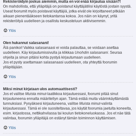
Rekisteröidyin joskus aiemmin, mutta en voi enää kirjautua sisään?!
On mahdollista, että ylläpitäjä on poistanut käyttäjätilisi käytöstä jostain syystä.
Useat foorumit myös poistavat käyttäjiä, jotka eivät ole kirjoittaneet pitkään
aikaan pienentääkseen tietokantansa kokoa. Jos näin on käynyt, yritä
rekisteröityä uudelleen ja osallistu keskusteluun aktiivisemmin.
Ylös
Olen hukannut salasanani!
Älä panikoi! Vaikka salasanaasi ei voida palauttaa, se voidaan asettaa
uudelleen. Käy kirjautumissivulla ja klikkaa
Unohdin salasanani
. Seuraa
ohjeita ja sinun pitäisi kohta pystyä kirjautumaan uudelleen.
Jos et pysty asettamaan salasanaasi uudelleen, ota yhteyttä foorumin
ylläpitäjään.
Ylös
Miksi minut kirjataan ulos automaattisesti?
Jos et valitse
Muista minut
-laatikkoa kirjautuessasi, foorumi pitää sinut
kirjautuneena ennalta määritellyn ajan. Tämä estää muita väärinkäyttämästä
tunnuksiasi. Pysyäksesi kirjautuneena, valitse
Muista minut
-valinta
kirjautuessasi. Tämä ei ole suositeltavaa, jos käytät foorumia jaetulta koneelta,
esim. kirjastossa, nettikahvilassa tai koulun tietokoneluokassa. Jos et näe tätä
valintaa, foorumin ylläpitäjä on estänyt tämän toiminnon käyttämisen.
Ylös