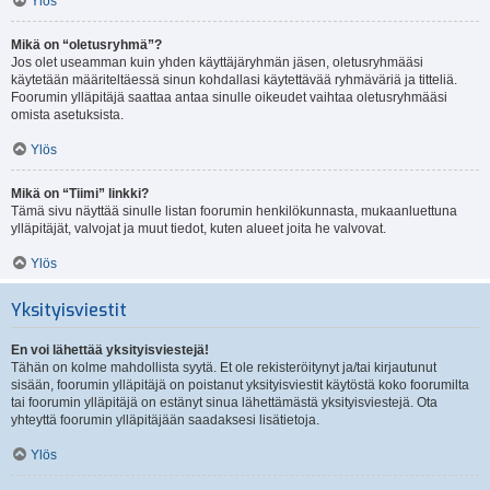
Ylös
Mikä on “oletusryhmä”?
Jos olet useamman kuin yhden käyttäjäryhmän jäsen, oletusryhmääsi
käytetään määriteltäessä sinun kohdallasi käytettävää ryhmäväriä ja titteliä.
Foorumin ylläpitäjä saattaa antaa sinulle oikeudet vaihtaa oletusryhmääsi
omista asetuksista.
Ylös
Mikä on “Tiimi” linkki?
Tämä sivu näyttää sinulle listan foorumin henkilökunnasta, mukaanluettuna
ylläpitäjät, valvojat ja muut tiedot, kuten alueet joita he valvovat.
Ylös
Yksityisviestit
En voi lähettää yksityisviestejä!
Tähän on kolme mahdollista syytä. Et ole rekisteröitynyt ja/tai kirjautunut
sisään, foorumin ylläpitäjä on poistanut yksityisviestit käytöstä koko foorumilta
tai foorumin ylläpitäjä on estänyt sinua lähettämästä yksityisviestejä. Ota
yhteyttä foorumin ylläpitäjään saadaksesi lisätietoja.
Ylös