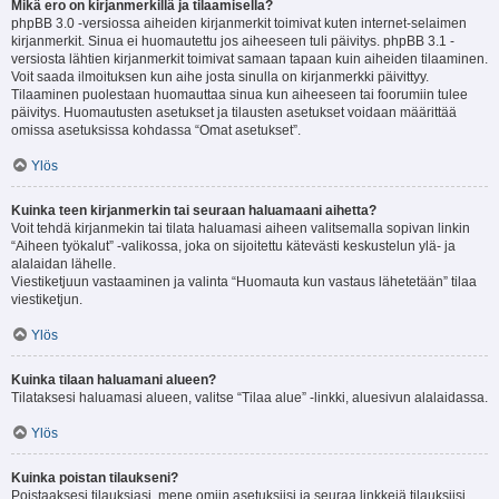
Mikä ero on kirjanmerkillä ja tilaamisella?
phpBB 3.0 -versiossa aiheiden kirjanmerkit toimivat kuten internet-selaimen
kirjanmerkit. Sinua ei huomautettu jos aiheeseen tuli päivitys. phpBB 3.1 -
versiosta lähtien kirjanmerkit toimivat samaan tapaan kuin aiheiden tilaaminen.
Voit saada ilmoituksen kun aihe josta sinulla on kirjanmerkki päivittyy.
Tilaaminen puolestaan huomauttaa sinua kun aiheeseen tai foorumiin tulee
päivitys. Huomautusten asetukset ja tilausten asetukset voidaan määrittää
omissa asetuksissa kohdassa “Omat asetukset”.
Ylös
Kuinka teen kirjanmerkin tai seuraan haluamaani aihetta?
Voit tehdä kirjanmekin tai tilata haluamasi aiheen valitsemalla sopivan linkin
“Aiheen työkalut” -valikossa, joka on sijoitettu kätevästi keskustelun ylä- ja
alalaidan lähelle.
Viestiketjuun vastaaminen ja valinta “Huomauta kun vastaus lähetetään” tilaa
viestiketjun.
Ylös
Kuinka tilaan haluamani alueen?
Tilataksesi haluamasi alueen, valitse “Tilaa alue” -linkki, aluesivun alalaidassa.
Ylös
Kuinka poistan tilaukseni?
Poistaaksesi tilauksiasi, mene omiin asetuksiisi ja seuraa linkkejä tilauksiisi.