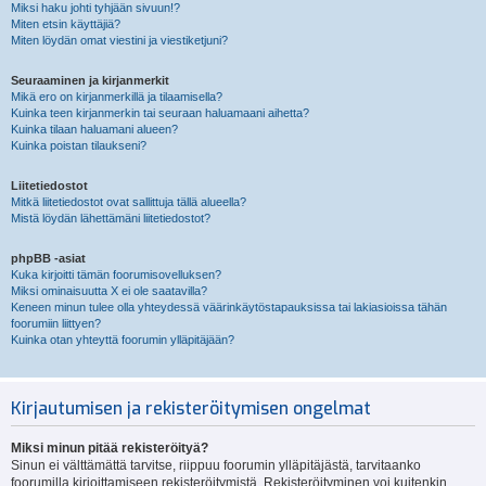
Miksi haku johti tyhjään sivuun!?
Miten etsin käyttäjiä?
Miten löydän omat viestini ja viestiketjuni?
Seuraaminen ja kirjanmerkit
Mikä ero on kirjanmerkillä ja tilaamisella?
Kuinka teen kirjanmerkin tai seuraan haluamaani aihetta?
Kuinka tilaan haluamani alueen?
Kuinka poistan tilaukseni?
Liitetiedostot
Mitkä liitetiedostot ovat sallittuja tällä alueella?
Mistä löydän lähettämäni liitetiedostot?
phpBB -asiat
Kuka kirjoitti tämän foorumisovelluksen?
Miksi ominaisuutta X ei ole saatavilla?
Keneen minun tulee olla yhteydessä väärinkäytöstapauksissa tai lakiasioissa tähän
foorumiin liittyen?
Kuinka otan yhteyttä foorumin ylläpitäjään?
Kirjautumisen ja rekisteröitymisen ongelmat
Miksi minun pitää rekisteröityä?
Sinun ei välttämättä tarvitse, riippuu foorumin ylläpitäjästä, tarvitaanko
foorumilla kirjoittamiseen rekisteröitymistä. Rekisteröityminen voi kuitenkin