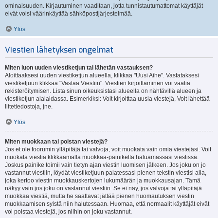
ominaisuuden. Kirjautuminen vaaditaan, jotta tunnistautumattomat käyttäjät
eivät voisi väärinkäyttää sähköpostijärjestelmää.
Ylös
Viestien lähetyksen ongelmat
Miten luon uuden viestiketjun tai lähetän vastauksen?
Aloittaaksesi uuden viestiketjun alueella, klikkaa "Uusi Aihe". Vastataksesi
viestiketjuun klikkaa "Vastaa Viestiin". Viestien kirjoittaminen voi vaatia
rekisteröitymisen. Lista sinun oikeuksistasi alueella on nähtävillä alueen ja
viestiketjun alalaidassa. Esimerkiksi: Voit kirjoittaa uusia viestejä, Voit lähettää
liitetiedostoja, jne.
Ylös
Miten muokkaan tai poistan viestejä?
Jos et ole foorumin ylläpitäjä tai valvoja, voit muokata vain omia viestejäsi. Voit
muokata viestiä klikkaamalla muokkaa-painiketta haluamassasi viestissä.
Joskus painike toimii vain tietyn ajan viestin luomisen jälkeen. Jos joku on jo
vastannut viestiin, löydät viestiketjuun palatessasi pienen tekstin viestisi alla,
joka kertoo viestin muokkauskertojen lukumäärän ja muokkausajan. Tämä
näkyy vain jos joku on vastannut viestiin. Se ei näy, jos valvoja tai ylläpitäjä
muokkaa viestiä, mutta he saattavat jättää pienen huomautuksen viestin
muokkaamisen syistä niin halutessaan. Huomaa, että normaalit käyttäjät eivät
voi poistaa viestejä, jos niihin on joku vastannut.