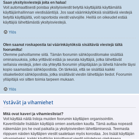
Saan yksityisviestejä joita en halua!
Voit automaattisesti poistaa yksityisviestit tietyltä käyttäjältä käyttämällä
käyttäjänhallinnan viestisääntöjä. Jos saat väärinkäytöksiä sisältäviä viestejä
tietyltä käyttäjältä, voit raportoida viestit valvojille. Heillä on oikeudet estää
käyttäjiä lähettämästä yksityisviestejä.
Ylös
Olen saanut roskapostia tai väärinkäytöksiä sisältäviä viestejä tältä
foorumilta!
Olemme pahoillamme siitä. Tämän foorumin sähköpostilomake sisältää
ominaisuuksia, jotka yrittävät estää ja seurata käyttäjiä, jotka lähettävät
sellaisia viestejä, joten ota yhteyttä foorumin ylläpitäjään ja lähetä hänelle täysi
kopio saamastasi sähköpostista. On tärkeää, että se sisältää kaikki
otsaketiedot sähköpostista, jotka sisältävät viestin lähettäjän tiedot. Foorumin
ylläpitäjä voi sitten toimia tarpeen mukaan.
Ylös
Ystävät ja vihamiehet
Mitä ovat kaveri ja vihamieslistat?
Voit käyttää näitä listoja muiden foorumin käyttäjien organisointiin.
Kaverilistalle lisätään käyttäjiä omien asetusten kautta. Tämä auttaa nopeasti
näkemään jos he ovat paikalla ja yksityisviestien lähettämisessä. Teemasta
riippuen näiden käyttäjien viestit saatetaan myös korostaa. Jos lisäät käyttäjän
vihamieheksi, kaikki käyttäjän kirjoittamat viestit piilotetaan oletuksena.