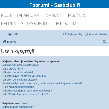
Foorumi – Saabclub.fi
KLUBI
TAPAHTUMAT
SAABISTI
JÄSENEKSI
KAUPPA
YHTEYSTIEDOT
TIETOSUOJA
UKK
Rekisteröidy
Kirjaudu sisään
E
Etusivu
t
Usein kysyttyä
s
i
Kirjautumisen ja rekisteröitymisen ongelmat
Miksi minun pitää rekisteröityä?
Mikä on COPPA?
Miksi en voi rekisteröityä?
Rekisteröidyin, mutta en voi kirjautua!
Miksi en voi kirjautua sisään?
Rekisteröidyin joskus aiemmin, mutta en voi enää kirjautua sisään?!
Olen hukannut salasanani!
Miksi minut kirjataan ulos automaattisesti?
Mitä “Poista foorumin evästeet” tekee?
Käyttäjän asetukset
Miten muutan asetuksiani?