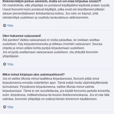
Rekisteröidyin joskus aiemmin, mutta en voi enää kirjautua sisään?!
On mahdollista, että ylläpitäjä on poistanut käyttäjätilisi käytöstä jostain syystä.
Useat foorumit myös poistavat käyttäjiä, jotka eivät ole kirjoittaneet pitkään
aikaan pienentääkseen tietokantansa kokoa. Jos näin on käynyt, yritä
rekisteröityä uudelleen ja osallistu keskusteluun aktiivisemmin.
Ylös
Olen hukannut salasanani!
Älä panikoi! Vaikka salasanaasi ei voida palauttaa, se voidaan asettaa
uudelleen. Käy kirjautumissivulla ja klikkaa
Unohdin salasanani
. Seuraa
ohjeita ja sinun pitäisi kohta pystyä kirjautumaan uudelleen.
Jos et pysty asettamaan salasanaasi uudelleen, ota yhteyttä foorumin
ylläpitäjään.
Ylös
Miksi minut kirjataan ulos automaattisesti?
Jos et valitse
Muista minut
-laatikkoa kirjautuessasi, foorumi pitää sinut
kirjautuneena ennalta määritellyn ajan. Tämä estää muita väärinkäyttämästä
tunnuksiasi. Pysyäksesi kirjautuneena, valitse
Muista minut
-valinta
kirjautuessasi. Tämä ei ole suositeltavaa, jos käytät foorumia jaetulta koneelta,
esim. kirjastossa, nettikahvilassa tai koulun tietokoneluokassa. Jos et näe tätä
valintaa, foorumin ylläpitäjä on estänyt tämän toiminnon käyttämisen.
Ylös