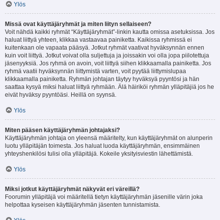
Ylös
Missä ovat käyttäjäryhmät ja miten liityn sellaiseen?
Voit nähdä kaikki ryhmät “Käyttäjäryhmät”-linkin kautta omissa asetuksissa. Jos
haluat liittyä yhteen, klikkaa vastaavaa painiketta. Kaikissa ryhmissä ei
kuitenkaan ole vapaata pääsyä. Jotkut ryhmät vaativat hyväksynnän ennen
kuin voit liittyä. Jotkut voivat olla suljettuja ja joissakin voi olla jopa piilotettuja
jäsenyyksiä. Jos ryhmä on avoin, voit liittyä siihen klikkaamalla painiketta. Jos
ryhmä vaatii hyväksynnän liittymistä varten, voit pyytää liittymislupaa
klikkaamalla painiketta. Ryhmän johtajan täytyy hyväksyä pyyntösi ja hän
saattaa kysyä miksi haluat liittyä ryhmään. Älä häiriköi ryhmän ylläpitäjiä jos he
eivät hyväksy pyyntöäsi. Heillä on syynsä.
Ylös
Miten pääsen käyttäjäryhmän johtajaksi?
Käyttäjäryhmän johtaja on yleensä määritelty, kun käyttäjäryhmät on alunperin
luotu ylläpitäjän toimesta. Jos haluat luoda käyttäjäryhmän, ensimmäinen
yhteyshenkilösi tulisi olla ylläpitäjä. Kokeile yksityisviestin lähettämistä.
Ylös
Miksi jotkut käyttäjäryhmät näkyvät eri väreillä?
Foorumin ylläpitäjä voi määritellä tietyn käyttäjäryhmän jäsenille värin joka
helpottaa kyseisen käyttäjäryhmän jäsenten tunnistamista.