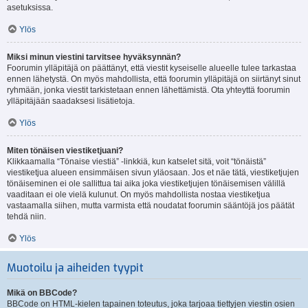
asetuksissa.
Ylös
Miksi minun viestini tarvitsee hyväksynnän?
Foorumin ylläpitäjä on päättänyt, että viestit kyseiselle alueelle tulee tarkastaa
ennen lähetystä. On myös mahdollista, että foorumin ylläpitäjä on siirtänyt sinut
ryhmään, jonka viestit tarkistetaan ennen lähettämistä. Ota yhteyttä foorumin
ylläpitäjään saadaksesi lisätietoja.
Ylös
Miten tönäisen viestiketjuani?
Klikkaamalla “Tönaise viestiä” -linkkiä, kun katselet sitä, voit “tönäistä”
viestiketjua alueen ensimmäisen sivun yläosaan. Jos et näe tätä, viestiketjujen
tönäiseminen ei ole sallittua tai aika joka viestiketjujen tönäisemisen välillä
vaaditaan ei ole vielä kulunut. On myös mahdollista nostaa viestiketjua
vastaamalla siihen, mutta varmista että noudatat foorumin sääntöjä jos päätät
tehdä niin.
Ylös
Muotoilu ja aiheiden tyypit
Mikä on BBCode?
BBCode on HTML-kielen tapainen toteutus, joka tarjoaa tiettyjen viestin osien