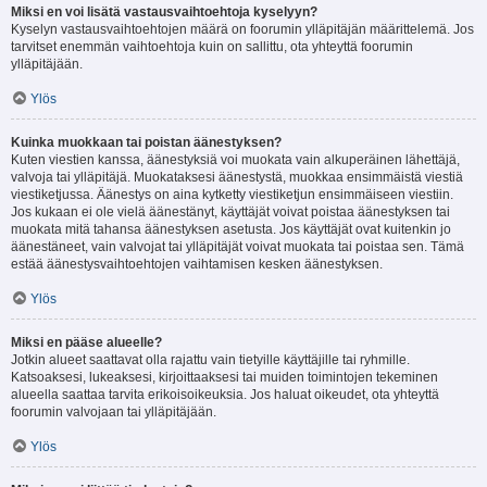
Miksi en voi lisätä vastausvaihtoehtoja kyselyyn?
Kyselyn vastausvaihtoehtojen määrä on foorumin ylläpitäjän määrittelemä. Jos
tarvitset enemmän vaihtoehtoja kuin on sallittu, ota yhteyttä foorumin
ylläpitäjään.
Ylös
Kuinka muokkaan tai poistan äänestyksen?
Kuten viestien kanssa, äänestyksiä voi muokata vain alkuperäinen lähettäjä,
valvoja tai ylläpitäjä. Muokataksesi äänestystä, muokkaa ensimmäistä viestiä
viestiketjussa. Äänestys on aina kytketty viestiketjun ensimmäiseen viestiin.
Jos kukaan ei ole vielä äänestänyt, käyttäjät voivat poistaa äänestyksen tai
muokata mitä tahansa äänestyksen asetusta. Jos käyttäjät ovat kuitenkin jo
äänestäneet, vain valvojat tai ylläpitäjät voivat muokata tai poistaa sen. Tämä
estää äänestysvaihtoehtojen vaihtamisen kesken äänestyksen.
Ylös
Miksi en pääse alueelle?
Jotkin alueet saattavat olla rajattu vain tietyille käyttäjille tai ryhmille.
Katsoaksesi, lukeaksesi, kirjoittaaksesi tai muiden toimintojen tekeminen
alueella saattaa tarvita erikoisoikeuksia. Jos haluat oikeudet, ota yhteyttä
foorumin valvojaan tai ylläpitäjään.
Ylös