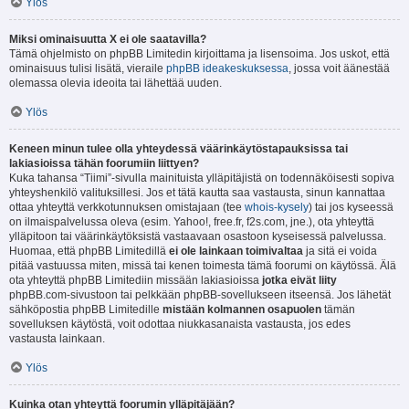
Ylös
Miksi ominaisuutta X ei ole saatavilla?
Tämä ohjelmisto on phpBB Limitedin kirjoittama ja lisensoima. Jos uskot, että
ominaisuus tulisi lisätä, vieraile
phpBB ideakeskuksessa
, jossa voit äänestää
olemassa olevia ideoita tai lähettää uuden.
Ylös
Keneen minun tulee olla yhteydessä väärinkäytöstapauksissa tai
lakiasioissa tähän foorumiin liittyen?
Kuka tahansa “Tiimi”-sivulla mainituista ylläpitäjistä on todennäköisesti sopiva
yhteyshenkilö valituksillesi. Jos et tätä kautta saa vastausta, sinun kannattaa
ottaa yhteyttä verkkotunnuksen omistajaan (tee
whois-kysely
) tai jos kyseessä
on ilmaispalvelussa oleva (esim. Yahoo!, free.fr, f2s.com, jne.), ota yhteyttä
ylläpitoon tai väärinkäytöksistä vastaavaan osastoon kyseisessä palvelussa.
Huomaa, että phpBB Limitedillä
ei ole lainkaan toimivaltaa
ja sitä ei voida
pitää vastuussa miten, missä tai kenen toimesta tämä foorumi on käytössä. Älä
ota yhteyttä phpBB Limitediin missään lakiasioissa
jotka eivät liity
phpBB.com-sivustoon tai pelkkään phpBB-sovellukseen itseensä. Jos lähetät
sähköpostia phpBB Limitedille
mistään kolmannen osapuolen
tämän
sovelluksen käytöstä, voit odottaa niukkasanaista vastausta, jos edes
vastausta lainkaan.
Ylös
Kuinka otan yhteyttä foorumin ylläpitäjään?