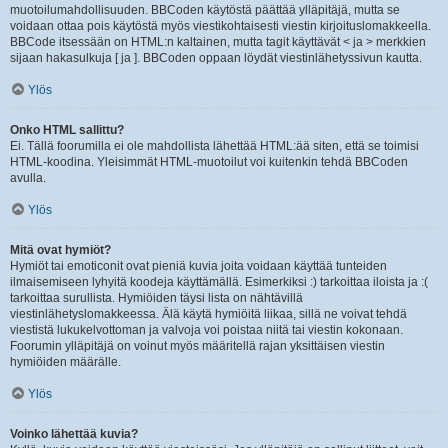
muotoilumahdollisuuden. BBCoden käytöstä päättää ylläpitäjä, mutta se
voidaan ottaa pois käytöstä myös viestikohtaisesti viestin kirjoituslomakkeella.
BBCode itsessään on HTML:n kaltainen, mutta tagit käyttävät < ja > merkkien
sijaan hakasulkuja [ ja ]. BBCoden oppaan löydät viestinlähetyssivun kautta.
Ylös
Onko HTML sallittu?
Ei. Tällä foorumilla ei ole mahdollista lähettää HTML:ää siten, että se toimisi
HTML-koodina. Yleisimmät HTML-muotoilut voi kuitenkin tehdä BBCoden
avulla.
Ylös
Mitä ovat hymiöt?
Hymiöt tai emoticonit ovat pieniä kuvia joita voidaan käyttää tunteiden
ilmaisemiseen lyhyitä koodeja käyttämällä. Esimerkiksi :) tarkoittaa iloista ja :(
tarkoittaa surullista. Hymiöiden täysi lista on nähtävillä
viestinlähetyslomakkeessa. Älä käytä hymiöitä liikaa, sillä ne voivat tehdä
viestistä lukukelvottoman ja valvoja voi poistaa niitä tai viestin kokonaan.
Foorumin ylläpitäjä on voinut myös määritellä rajan yksittäisen viestin
hymiöiden määrälle.
Ylös
Voinko lähettää kuvia?