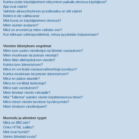
Kuinka estän käyttäjänimeni näkymisen paikalla olevissa käyttäjissä?
Ajat ovat väärin!
Vaihdoin aikavyöhykkeen ja kellonaika on silti väärin!
Kieleni ei ole valittavana!
Mitä kuvia on käyttäjänimeni vieressä?
Miten asetan avataren?
Mikä on arvonimi ja miten vaihdan sen?
Kun klikkaan sähköpostilinkkiä, minua pyydetään kirjautumaan?
Viestien lähetyksen ongelmat
Miten luon uuden viestiketjun tai lähetän vastauksen?
Miten muokkaan tai poistan viestejä?
Miten liitän allekirjoituksen viestiini?
Kuinka luon äänestyksen?
Miksi en voi lisätä vastausvaihtoehtoja kyselyyn?
Kuinka muokkaan tai poistan äänestyksen?
Miksi en pääse alueelle?
Miksi en voi liittää tiedostoja?
Miksi sain varoituksen?
Miten ilmoitan viestin valvojalle?
Mitä “Tallenna”-painike viestin kirjoittamisessa tekee?
Miksi minun viestini tarvitsee hyväksynnän?
Miten tönäisen viestiketjuani?
Muotoilu ja aiheiden tyypit
Mikä on BBCode?
Onko HTML sallittu?
Mitä ovat hymiöt?
Voinko lähettää kuvia?