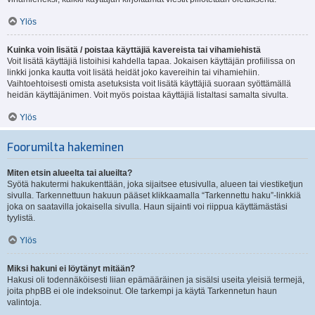
Ylös
Kuinka voin lisätä / poistaa käyttäjiä kavereista tai vihamiehistä
Voit lisätä käyttäjiä listoihisi kahdella tapaa. Jokaisen käyttäjän profiilissa on
linkki jonka kautta voit lisätä heidät joko kavereihin tai vihamiehiin.
Vaihtoehtoisesti omista asetuksista voit lisätä käyttäjiä suoraan syöttämällä
heidän käyttäjänimen. Voit myös poistaa käyttäjiä listaltasi samalta sivulta.
Ylös
Foorumilta hakeminen
Miten etsin alueelta tai alueilta?
Syötä hakutermi hakukenttään, joka sijaitsee etusivulla, alueen tai viestiketjun
sivulla. Tarkennettuun hakuun pääset klikkaamalla “Tarkennettu haku”-linkkiä
joka on saatavilla jokaisella sivulla. Haun sijainti voi riippua käyttämästäsi
tyylistä.
Ylös
Miksi hakuni ei löytänyt mitään?
Hakusi oli todennäköisesti liian epämääräinen ja sisälsi useita yleisiä termejä,
joita phpBB ei ole indeksoinut. Ole tarkempi ja käytä Tarkennetun haun
valintoja.