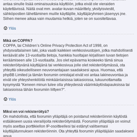
antaa sinulle lisää ominaisuuksia käyttöön, jotka eivät ole vieraiden
käytettävissä. Näitä ovat mm. avatar-kuvan määrittely, yksityisviestit,
sähköpostien lähettäminen muille käyttäjille, käyttäjäryhmien jäsenyys jne.
Siihen menee aikaa vain muutamia hetkiä, joten se on suositeltavaa.
Ylös
Mikä on COPPA?
COPPA, tai Children’s Online Privacy Protection Act of 1998, on
yhdysvaltalainen laki, joka vaatii kaikkien verkkosivustojen, jotka mahdollisesti
keräävät alle 13-vuotiailta tietoja, hankkia huoltajan kirjallisen luvan tietojen
keräämiseen alle 13-vuotiaalta. Jos olet epävarma koskeeko tämä sinua
rekisteröityvänä käyttäjänä tai verkkosivua jolle olet rekisteröitymässä, ota
yhteyttä oikeudelliseen neuvonantajaan saadaksesi apua. Huomaa, että
phpBB Limited ja tämän foorumin omistajat eivät voi antaa lakineuvontaa ja
eivät ole yhteyshenkilöitä minkäänlaisissa lakiasioissa, lukuunottamatta
kysymystä “Keneen minun tulee olla yhteydessä väärinkäytöstapauksissa tai
lakiasioissa tähän foorumiin liittyen?”.
Ylös
Miksi en voi rekisteröityä?
On mahdollista, että foorumin ylläpitäjä on poistanut rekisteröinnin käytöstä
estääkseen uusia vierailijoita rekisteröitymästä. Foorumin ylläpitäjä on voinut
myös asettaa porttikiellon IP-osoitteellesi tai estänyt valitsemasi
käyttäjätunnuksen rekisteröinnin. Ota yhteyttä foorumin ylläpitäjään saadaksesi
apua.