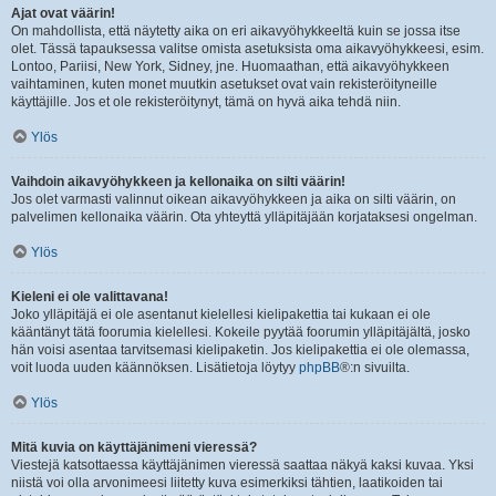
Ajat ovat väärin!
On mahdollista, että näytetty aika on eri aikavyöhykkeeltä kuin se jossa itse
olet. Tässä tapauksessa valitse omista asetuksista oma aikavyöhykkeesi, esim.
Lontoo, Pariisi, New York, Sidney, jne. Huomaathan, että aikavyöhykkeen
vaihtaminen, kuten monet muutkin asetukset ovat vain rekisteröityneille
käyttäjille. Jos et ole rekisteröitynyt, tämä on hyvä aika tehdä niin.
Ylös
Vaihdoin aikavyöhykkeen ja kellonaika on silti väärin!
Jos olet varmasti valinnut oikean aikavyöhykkeen ja aika on silti väärin, on
palvelimen kellonaika väärin. Ota yhteyttä ylläpitäjään korjataksesi ongelman.
Ylös
Kieleni ei ole valittavana!
Joko ylläpitäjä ei ole asentanut kielellesi kielipakettia tai kukaan ei ole
kääntänyt tätä foorumia kielellesi. Kokeile pyytää foorumin ylläpitäjältä, josko
hän voisi asentaa tarvitsemasi kielipaketin. Jos kielipakettia ei ole olemassa,
voit luoda uuden käännöksen. Lisätietoja löytyy
phpBB
®:n sivuilta.
Ylös
Mitä kuvia on käyttäjänimeni vieressä?
Viestejä katsottaessa käyttäjänimen vieressä saattaa näkyä kaksi kuvaa. Yksi
niistä voi olla arvonimeesi liitetty kuva esimerkiksi tähtien, laatikoiden tai