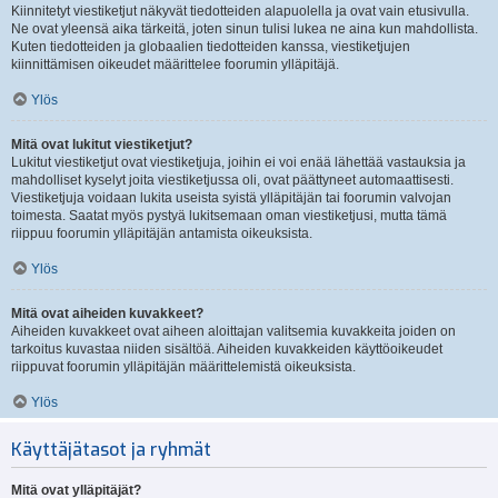
Kiinnitetyt viestiketjut näkyvät tiedotteiden alapuolella ja ovat vain etusivulla.
Ne ovat yleensä aika tärkeitä, joten sinun tulisi lukea ne aina kun mahdollista.
Kuten tiedotteiden ja globaalien tiedotteiden kanssa, viestiketjujen
kiinnittämisen oikeudet määrittelee foorumin ylläpitäjä.
Ylös
Mitä ovat lukitut viestiketjut?
Lukitut viestiketjut ovat viestiketjuja, joihin ei voi enää lähettää vastauksia ja
mahdolliset kyselyt joita viestiketjussa oli, ovat päättyneet automaattisesti.
Viestiketjuja voidaan lukita useista syistä ylläpitäjän tai foorumin valvojan
toimesta. Saatat myös pystyä lukitsemaan oman viestiketjusi, mutta tämä
riippuu foorumin ylläpitäjän antamista oikeuksista.
Ylös
Mitä ovat aiheiden kuvakkeet?
Aiheiden kuvakkeet ovat aiheen aloittajan valitsemia kuvakkeita joiden on
tarkoitus kuvastaa niiden sisältöä. Aiheiden kuvakkeiden käyttöoikeudet
riippuvat foorumin ylläpitäjän määrittelemistä oikeuksista.
Ylös
Käyttäjätasot ja ryhmät
Mitä ovat ylläpitäjät?