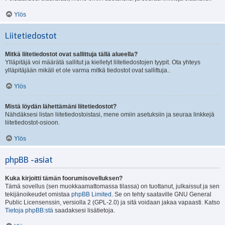
Ylös
Liitetiedostot
Mitkä liitetiedostot ovat sallittuja tällä alueella?
Ylläpitäjä voi määrätä sallitut ja kielletyt liitetiedostojen tyypit. Ota yhteys
ylläpitäjään mikäli et ole varma mitkä tiedostot ovat sallittuja..
Ylös
Mistä löydän lähettämäni liitetiedostot?
Nähdäksesi listan liitetiedostoistasi, mene omiin asetuksiin ja seuraa linkkejä
liitetiedostot-osioon.
Ylös
phpBB -asiat
Kuka kirjoitti tämän foorumisovelluksen?
Tämä sovellus (sen muokkaamattomassa tilassa) on tuottanut, julkaissut ja sen
tekijänoikeudet omistaa
phpBB Limited
. Se on tehty saataville GNU General
Public Licensenssin, versiolla 2 (GPL-2.0) ja sitä voidaan jakaa vapaasti. Katso
Tietoja phpBB:stä
saadaksesi lisätietoja.