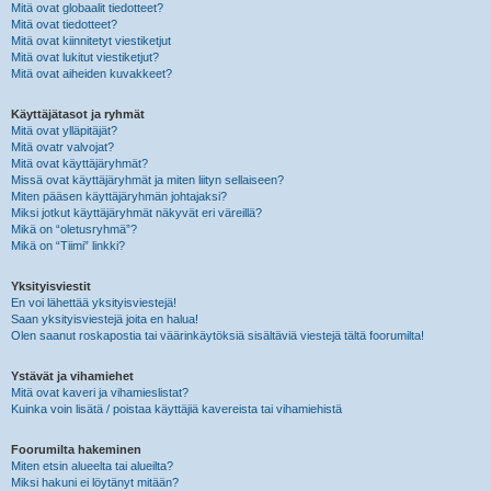
Mitä ovat globaalit tiedotteet?
Mitä ovat tiedotteet?
Mitä ovat kiinnitetyt viestiketjut
Mitä ovat lukitut viestiketjut?
Mitä ovat aiheiden kuvakkeet?
Käyttäjätasot ja ryhmät
Mitä ovat ylläpitäjät?
Mitä ovatr valvojat?
Mitä ovat käyttäjäryhmät?
Missä ovat käyttäjäryhmät ja miten liityn sellaiseen?
Miten pääsen käyttäjäryhmän johtajaksi?
Miksi jotkut käyttäjäryhmät näkyvät eri väreillä?
Mikä on “oletusryhmä”?
Mikä on “Tiimi” linkki?
Yksityisviestit
En voi lähettää yksityisviestejä!
Saan yksityisviestejä joita en halua!
Olen saanut roskapostia tai väärinkäytöksiä sisältäviä viestejä tältä foorumilta!
Ystävät ja vihamiehet
Mitä ovat kaveri ja vihamieslistat?
Kuinka voin lisätä / poistaa käyttäjiä kavereista tai vihamiehistä
Foorumilta hakeminen
Miten etsin alueelta tai alueilta?
Miksi hakuni ei löytänyt mitään?