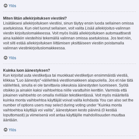
Ylös
Miten liitän allekirjoituksen viestiini?
Lisätäksesi allekirjoituksen viestiisi, sinun täytyy ensin luoda sellainen omissa
asetuksissa. Kun olet luonut sellaisen, voit valita
Lisää allekirjoitus
-valinnan
viestin kirjoituslomakkeessa. Voit myös lisätä allekirjoituksen automaattisesti
aina kaikkiin viesteihisi tekemällä valinnan omissa asetuksissa. Jos teet niin,
voit silti estää allekirjoituksen liittämisen yksittäiseen viestiin poistamalla
valinnan viestinkirjoituslomakkeessa.
Ylös
Kuinka luon äänestyksen?
Kun kirjoitat uuta viestiketjua tai muokkaat viestiketjun ensimmäistä viestiä,
klikkaa "Luo äänestys"-välilehteä viestilomakkeen alapuolella. Jos et näe tätä
välilehteä, sinulla ei ole tarvittavia oikeuksia äänestysten luomiseen. Syötä
otsikko ja ainakin kaksi vaihtoehtoa niille varattuihin kenttiin. Varmista että
jokainen vaihtoehto on omalla rivillään tekstikentässä. Voit myös määritellä
kuinka monta vaihtoehtoa käyttäjät voivat valita kohdasta You can also set the
number of options users may select during voting under “Kuinka monta
vaihtoehtoa käyttäjä voi valita”, äänestyksen kesto päivinä (0 kestää
loputtomasti) ja viimeisenä voit antaa käyttäjille mahdollisuuden muuttaa
ääntään.
Ylös