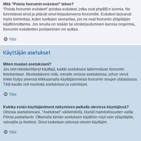
Mitä “Poista foorumin evästeet” tekee?
“Poista foorumin evästeet” poistaa evästeet, jotka ovat phpBB:n luomia. Ne
tunnistavat sinut ja pitävät sinut kirjautuneena foorumille. Evästeet tarjoavat
myös toimintoja, kuten luettujen seurantaa, jos ne ovat foorumin ylläpitäjän
käyttöönottamia. Jos sinulla on sisään tai uloskirjautumisen kanssa ongelmia,
foorumin evästeiden poistaminen voi auttaa.
Ylös
Käyttäjän asetukset
Miten muutan asetuksiani?
Jos olet rekisteröitynyt käyttäjä, kaikki asetuksesi tallennetaan foorumin
tietokantaan. Muokataksesi niitä, vieraile omissa asetuksissa, johon vievä
linkki löytyy yleensä klikkaamalla käyttäjänimeäsi foorumin sivujen ylälaidassa.
Tätä kautta voit muokata asetuksiasi ja valintojasi.
Ylös
Kuinka estän käyttäjänimeni näkymisen paikalla olevissa käyttäjissä?
Omissa asetuksissasi, “Asetukset”-välilehdellä, löydät mahdollisuuden valita
Piilota paikallaolo
. Ottamalla tämän asetuksen käyttöön näyt vain ylläpitäjille,
valvojille ja itsellesi. Sinut lasketaan piilossa oleviin käyttäjiin.
Ylös