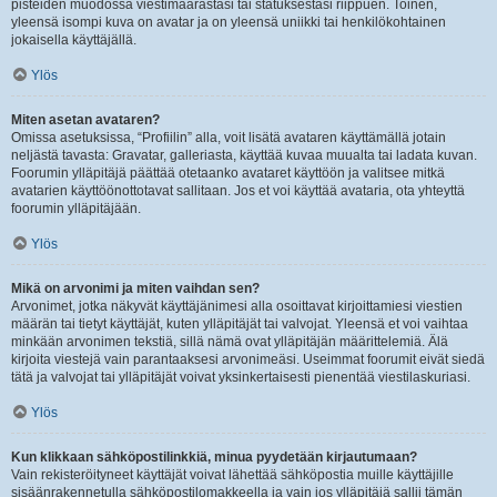
pisteiden muodossa viestimäärästäsi tai statuksestasi riippuen. Toinen,
yleensä isompi kuva on avatar ja on yleensä uniikki tai henkilökohtainen
jokaisella käyttäjällä.
Ylös
Miten asetan avataren?
Omissa asetuksissa, “Profiilin” alla, voit lisätä avataren käyttämällä jotain
neljästä tavasta: Gravatar, galleriasta, käyttää kuvaa muualta tai ladata kuvan.
Foorumin ylläpitäjä päättää otetaanko avataret käyttöön ja valitsee mitkä
avatarien käyttöönottotavat sallitaan. Jos et voi käyttää avataria, ota yhteyttä
foorumin ylläpitäjään.
Ylös
Mikä on arvonimi ja miten vaihdan sen?
Arvonimet, jotka näkyvät käyttäjänimesi alla osoittavat kirjoittamiesi viestien
määrän tai tietyt käyttäjät, kuten ylläpitäjät tai valvojat. Yleensä et voi vaihtaa
minkään arvonimen tekstiä, sillä nämä ovat ylläpitäjän määrittelemiä. Älä
kirjoita viestejä vain parantaaksesi arvonimeäsi. Useimmat foorumit eivät siedä
tätä ja valvojat tai ylläpitäjät voivat yksinkertaisesti pienentää viestilaskuriasi.
Ylös
Kun klikkaan sähköpostilinkkiä, minua pyydetään kirjautumaan?
Vain rekisteröityneet käyttäjät voivat lähettää sähköpostia muille käyttäjille
sisäänrakennetulla sähköpostilomakkeella ja vain jos ylläpitäjä sallii tämän