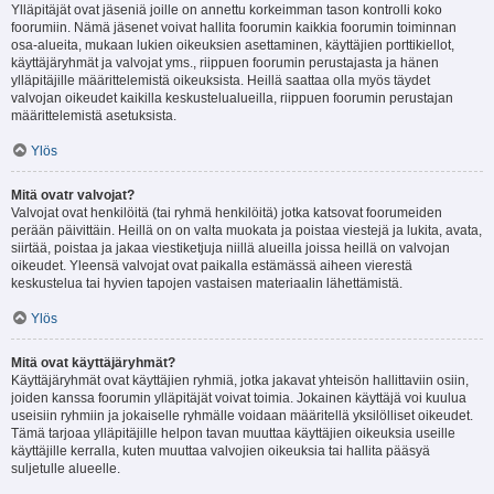
Ylläpitäjät ovat jäseniä joille on annettu korkeimman tason kontrolli koko
foorumiin. Nämä jäsenet voivat hallita foorumin kaikkia foorumin toiminnan
osa-alueita, mukaan lukien oikeuksien asettaminen, käyttäjien porttikiellot,
käyttäjäryhmät ja valvojat yms., riippuen foorumin perustajasta ja hänen
ylläpitäjille määrittelemistä oikeuksista. Heillä saattaa olla myös täydet
valvojan oikeudet kaikilla keskustelualueilla, riippuen foorumin perustajan
määrittelemistä asetuksista.
Ylös
Mitä ovatr valvojat?
Valvojat ovat henkilöitä (tai ryhmä henkilöitä) jotka katsovat foorumeiden
perään päivittäin. Heillä on on valta muokata ja poistaa viestejä ja lukita, avata,
siirtää, poistaa ja jakaa viestiketjuja niillä alueilla joissa heillä on valvojan
oikeudet. Yleensä valvojat ovat paikalla estämässä aiheen vierestä
keskustelua tai hyvien tapojen vastaisen materiaalin lähettämistä.
Ylös
Mitä ovat käyttäjäryhmät?
Käyttäjäryhmät ovat käyttäjien ryhmiä, jotka jakavat yhteisön hallittaviin osiin,
joiden kanssa foorumin ylläpitäjät voivat toimia. Jokainen käyttäjä voi kuulua
useisiin ryhmiin ja jokaiselle ryhmälle voidaan määritellä yksilölliset oikeudet.
Tämä tarjoaa ylläpitäjille helpon tavan muuttaa käyttäjien oikeuksia useille
käyttäjille kerralla, kuten muuttaa valvojien oikeuksia tai hallita pääsyä
suljetulle alueelle.