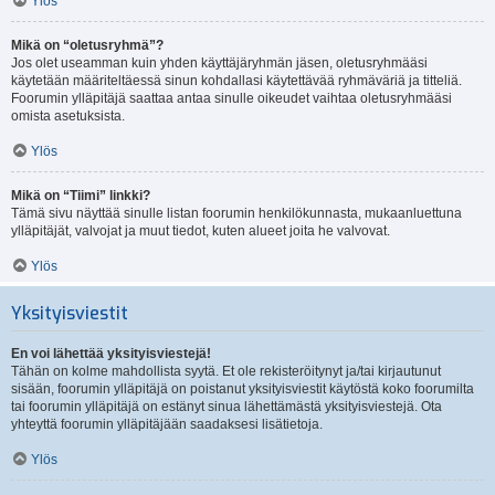
Ylös
Mikä on “oletusryhmä”?
Jos olet useamman kuin yhden käyttäjäryhmän jäsen, oletusryhmääsi
käytetään määriteltäessä sinun kohdallasi käytettävää ryhmäväriä ja titteliä.
Foorumin ylläpitäjä saattaa antaa sinulle oikeudet vaihtaa oletusryhmääsi
omista asetuksista.
Ylös
Mikä on “Tiimi” linkki?
Tämä sivu näyttää sinulle listan foorumin henkilökunnasta, mukaanluettuna
ylläpitäjät, valvojat ja muut tiedot, kuten alueet joita he valvovat.
Ylös
Yksityisviestit
En voi lähettää yksityisviestejä!
Tähän on kolme mahdollista syytä. Et ole rekisteröitynyt ja/tai kirjautunut
sisään, foorumin ylläpitäjä on poistanut yksityisviestit käytöstä koko foorumilta
tai foorumin ylläpitäjä on estänyt sinua lähettämästä yksityisviestejä. Ota
yhteyttä foorumin ylläpitäjään saadaksesi lisätietoja.
Ylös