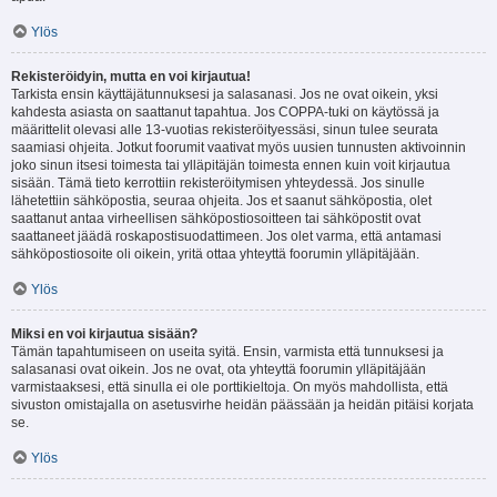
Ylös
Rekisteröidyin, mutta en voi kirjautua!
Tarkista ensin käyttäjätunnuksesi ja salasanasi. Jos ne ovat oikein, yksi
kahdesta asiasta on saattanut tapahtua. Jos COPPA-tuki on käytössä ja
määrittelit olevasi alle 13-vuotias rekisteröityessäsi, sinun tulee seurata
saamiasi ohjeita. Jotkut foorumit vaativat myös uusien tunnusten aktivoinnin
joko sinun itsesi toimesta tai ylläpitäjän toimesta ennen kuin voit kirjautua
sisään. Tämä tieto kerrottiin rekisteröitymisen yhteydessä. Jos sinulle
lähetettiin sähköpostia, seuraa ohjeita. Jos et saanut sähköpostia, olet
saattanut antaa virheellisen sähköpostiosoitteen tai sähköpostit ovat
saattaneet jäädä roskapostisuodattimeen. Jos olet varma, että antamasi
sähköpostiosoite oli oikein, yritä ottaa yhteyttä foorumin ylläpitäjään.
Ylös
Miksi en voi kirjautua sisään?
Tämän tapahtumiseen on useita syitä. Ensin, varmista että tunnuksesi ja
salasanasi ovat oikein. Jos ne ovat, ota yhteyttä foorumin ylläpitäjään
varmistaaksesi, että sinulla ei ole porttikieltoja. On myös mahdollista, että
sivuston omistajalla on asetusvirhe heidän päässään ja heidän pitäisi korjata
se.
Ylös