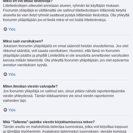
Miksi en voi liittää tiedostoja?
Liitetiedostojen oikeudet annetaan alueen, ryhmän tai käyttäjän mukaan.
Foorumin ylläpitäjä ei välttämättä ole sallinut liitetiedostojen liittämistä tietyllä
alueella tai vain tietyt ryhmät saattavat pystyä liittämään tiedostoja. Ota yhteyttä
foorumin ylläpitäjään jos et tiedä miksi et voi lisätä liitetiedostoja.
Ylös
Miksi sain varoituksen?
Jokaisen foorumin ylläpitäjällä on omat säännöt heidän sivustollensa. Jos olet
rikkonut sääntöä, voit saada varoituksen. Huomioi, että tämä on foorumin
ylläpitäjän päätös ja phpBB Limitedillä ei ole sivustolla annettavien varoitusten
kanssa mitään tekemistä. Ota yhteyttä foorumin ylläpitäjään, jos olet epävarma
annetun varoituksen syystä.
Ylös
Miten ilmoitan viestin valvojalle?
Jos foorumin ylläpitäjä on sallinut sen, sinun pitäisi nähdä raportointipainike
viestin yhteydessä. Tämän klikkaaminen vie sinut viestin raportoinnin
vaiheiden läpi.
Ylös
Mitä “Tallenna”-painike viestin kirjoittamisessa tekee?
Tämän avulla on mahdollista tallentaa luonnoksia, jotka voit kirjoittaa loppuun
ja lähettää myöhemmin. Avataksesi tallennetun luonnoksen, vieraile komissa