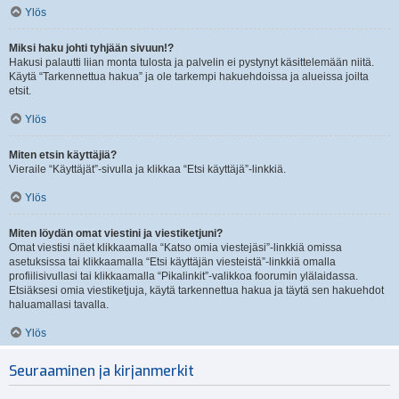
Ylös
Miksi haku johti tyhjään sivuun!?
Hakusi palautti liian monta tulosta ja palvelin ei pystynyt käsittelemään niitä.
Käytä “Tarkennettua hakua” ja ole tarkempi hakuehdoissa ja alueissa joilta
etsit.
Ylös
Miten etsin käyttäjiä?
Vieraile “Käyttäjät”-sivulla ja klikkaa “Etsi käyttäjä”-linkkiä.
Ylös
Miten löydän omat viestini ja viestiketjuni?
Omat viestisi näet klikkaamalla “Katso omia viestejäsi”-linkkiä omissa
asetuksissa tai klikkaamalla “Etsi käyttäjän viesteistä”-linkkiä omalla
profiilisivullasi tai klikkaamalla “Pikalinkit”-valikkoa foorumin ylälaidassa.
Etsiäksesi omia viestiketjuja, käytä tarkennettua hakua ja täytä sen hakuehdot
haluamallasi tavalla.
Ylös
Seuraaminen ja kirjanmerkit