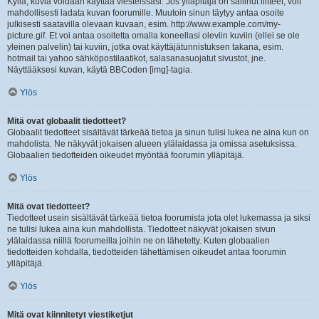
Kyllä, kuvia voidaan käyttää viesteissäsi. Jos ylläpitäjä on sallinut liitteet, voit
mahdollisesti ladata kuvan foorumille. Muutoin sinun täytyy antaa osoite
julkisesti saatavilla olevaan kuvaan, esim. http://www.example.com/my-
picture.gif. Et voi antaa osoitetta omalla koneellasi oleviin kuviin (ellei se ole
yleinen palvelin) tai kuviin, jotka ovat käyttäjätunnistuksen takana, esim.
hotmail tai yahoo sähköpostilaatikot, salasanasuojatut sivustot, jne.
Näyttääksesi kuvan, käytä BBCoden [img]-tagia.
Ylös
Mitä ovat globaalit tiedotteet?
Globaalit tiedotteet sisältävät tärkeää tietoa ja sinun tulisi lukea ne aina kun on
mahdolista. Ne näkyvät jokaisen alueen ylälaidassa ja omissa asetuksissa.
Globaalien tiedotteiden oikeudet myöntää foorumin ylläpitäjä.
Ylös
Mitä ovat tiedotteet?
Tiedotteet usein sisältävät tärkeää tietoa foorumista jota olet lukemassa ja siksi
ne tulisi lukea aina kun mahdollista. Tiedotteet näkyvät jokaisen sivun
ylälaidassa niillä foorumeilla joihin ne on lähetetty. Kuten globaalien
tiedotteiden kohdalla, tiedotteiden lähettämisen oikeudet antaa foorumin
ylläpitäjä.
Ylös
Mitä ovat kiinnitetyt viestiketjut