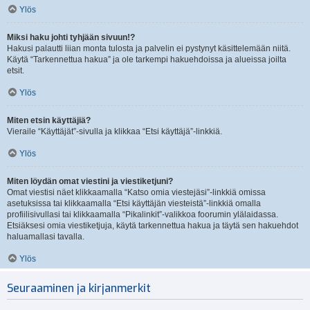
Ylös
Miksi haku johti tyhjään sivuun!?
Hakusi palautti liian monta tulosta ja palvelin ei pystynyt käsittelemään niitä.
Käytä “Tarkennettua hakua” ja ole tarkempi hakuehdoissa ja alueissa joilta
etsit.
Ylös
Miten etsin käyttäjiä?
Vieraile “Käyttäjät”-sivulla ja klikkaa “Etsi käyttäjä”-linkkiä.
Ylös
Miten löydän omat viestini ja viestiketjuni?
Omat viestisi näet klikkaamalla “Katso omia viestejäsi”-linkkiä omissa
asetuksissa tai klikkaamalla “Etsi käyttäjän viesteistä”-linkkiä omalla
profiilisivullasi tai klikkaamalla “Pikalinkit”-valikkoa foorumin ylälaidassa.
Etsiäksesi omia viestiketjuja, käytä tarkennettua hakua ja täytä sen hakuehdot
haluamallasi tavalla.
Ylös
Seuraaminen ja kirjanmerkit