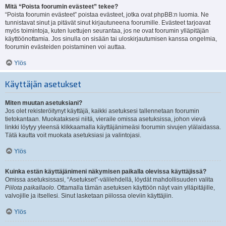
Mitä “Poista foorumin evästeet” tekee?
“Poista foorumin evästeet” poistaa evästeet, jotka ovat phpBB:n luomia. Ne
tunnistavat sinut ja pitävät sinut kirjautuneena foorumille. Evästeet tarjoavat
myös toimintoja, kuten luettujen seurantaa, jos ne ovat foorumin ylläpitäjän
käyttöönottamia. Jos sinulla on sisään tai uloskirjautumisen kanssa ongelmia,
foorumin evästeiden poistaminen voi auttaa.
Ylös
Käyttäjän asetukset
Miten muutan asetuksiani?
Jos olet rekisteröitynyt käyttäjä, kaikki asetuksesi tallennetaan foorumin
tietokantaan. Muokataksesi niitä, vieraile omissa asetuksissa, johon vievä
linkki löytyy yleensä klikkaamalla käyttäjänimeäsi foorumin sivujen ylälaidassa.
Tätä kautta voit muokata asetuksiasi ja valintojasi.
Ylös
Kuinka estän käyttäjänimeni näkymisen paikalla olevissa käyttäjissä?
Omissa asetuksissasi, “Asetukset”-välilehdellä, löydät mahdollisuuden valita
Piilota paikallaolo
. Ottamalla tämän asetuksen käyttöön näyt vain ylläpitäjille,
valvojille ja itsellesi. Sinut lasketaan piilossa oleviin käyttäjiin.
Ylös