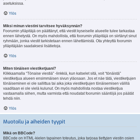
asetuksissa.
Ylös
Miksi minun viestini tarvitsee hyväksynnän?
Foorumin ylläpitäjä on päättänyt, että viestit kyseiselle alueelle tulee tarkastaa
ennen lähetystä. On myös mahdollista, että foorumin ylläpitäjä on siirtänyt sinut
ryhmään, jonka viestit tarkistetaan ennen lähettämistä. Ota yhteyttä foorumin
ylläpitäjään saadaksesi lisätietoja.
Ylös
Miten tönäisen viestiketjuani?
Klikkaamalla “Tönaise viestiä” -linkkiä, kun katselet sitä, voit “tönäistä”
viestiketjua alueen ensimmäisen sivun yläosaan. Jos et näe tätä, viestiketjujen
tönäiseminen ei ole sallittua tai aika joka viestiketjujen tönäisemisen välillä
vaaditaan ei ole vielä kulunut. On myös mahdollista nostaa viestiketjua
vastaamalla siihen, mutta varmista että noudatat foorumin sääntöjä jos päätät
tehdä niin.
Ylös
Muotoilu ja aiheiden tyypit
Mikä on BBCode?
BBCode on HTML-kielen tapainen toteutus, joka tarjoaa tiettyjen viestin osien