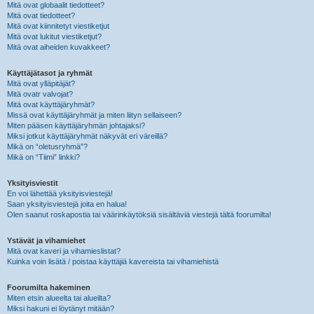
Mitä ovat globaalit tiedotteet?
Mitä ovat tiedotteet?
Mitä ovat kiinnitetyt viestiketjut
Mitä ovat lukitut viestiketjut?
Mitä ovat aiheiden kuvakkeet?
Käyttäjätasot ja ryhmät
Mitä ovat ylläpitäjät?
Mitä ovatr valvojat?
Mitä ovat käyttäjäryhmät?
Missä ovat käyttäjäryhmät ja miten liityn sellaiseen?
Miten pääsen käyttäjäryhmän johtajaksi?
Miksi jotkut käyttäjäryhmät näkyvät eri väreillä?
Mikä on “oletusryhmä”?
Mikä on “Tiimi” linkki?
Yksityisviestit
En voi lähettää yksityisviestejä!
Saan yksityisviestejä joita en halua!
Olen saanut roskapostia tai väärinkäytöksiä sisältäviä viestejä tältä foorumilta!
Ystävät ja vihamiehet
Mitä ovat kaveri ja vihamieslistat?
Kuinka voin lisätä / poistaa käyttäjiä kavereista tai vihamiehistä
Foorumilta hakeminen
Miten etsin alueelta tai alueilta?
Miksi hakuni ei löytänyt mitään?