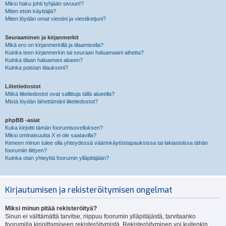
Miksi haku johti tyhjään sivuun!?
Miten etsin käyttäjiä?
Miten löydän omat viestini ja viestiketjuni?
Seuraaminen ja kirjanmerkit
Mikä ero on kirjanmerkillä ja tilaamisella?
Kuinka teen kirjanmerkin tai seuraan haluamaani aihetta?
Kuinka tilaan haluamani alueen?
Kuinka poistan tilaukseni?
Liitetiedostot
Mitkä liitetiedostot ovat sallittuja tällä alueella?
Mistä löydän lähettämäni liitetiedostot?
phpBB -asiat
Kuka kirjoitti tämän foorumisovelluksen?
Miksi ominaisuutta X ei ole saatavilla?
Keneen minun tulee olla yhteydessä väärinkäytöstapauksissa tai lakiasioissa tähän
foorumiin liittyen?
Kuinka otan yhteyttä foorumin ylläpitäjään?
Kirjautumisen ja rekisteröitymisen ongelmat
Miksi minun pitää rekisteröityä?
Sinun ei välttämättä tarvitse, riippuu foorumin ylläpitäjästä, tarvitaanko
foorumilla kirjoittamiseen rekisteröitymistä. Rekisteröityminen voi kuitenkin