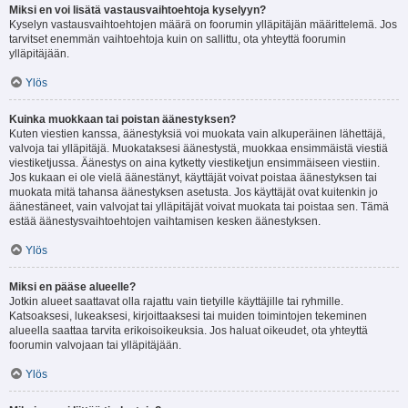
Miksi en voi lisätä vastausvaihtoehtoja kyselyyn?
Kyselyn vastausvaihtoehtojen määrä on foorumin ylläpitäjän määrittelemä. Jos
tarvitset enemmän vaihtoehtoja kuin on sallittu, ota yhteyttä foorumin
ylläpitäjään.
Ylös
Kuinka muokkaan tai poistan äänestyksen?
Kuten viestien kanssa, äänestyksiä voi muokata vain alkuperäinen lähettäjä,
valvoja tai ylläpitäjä. Muokataksesi äänestystä, muokkaa ensimmäistä viestiä
viestiketjussa. Äänestys on aina kytketty viestiketjun ensimmäiseen viestiin.
Jos kukaan ei ole vielä äänestänyt, käyttäjät voivat poistaa äänestyksen tai
muokata mitä tahansa äänestyksen asetusta. Jos käyttäjät ovat kuitenkin jo
äänestäneet, vain valvojat tai ylläpitäjät voivat muokata tai poistaa sen. Tämä
estää äänestysvaihtoehtojen vaihtamisen kesken äänestyksen.
Ylös
Miksi en pääse alueelle?
Jotkin alueet saattavat olla rajattu vain tietyille käyttäjille tai ryhmille.
Katsoaksesi, lukeaksesi, kirjoittaaksesi tai muiden toimintojen tekeminen
alueella saattaa tarvita erikoisoikeuksia. Jos haluat oikeudet, ota yhteyttä
foorumin valvojaan tai ylläpitäjään.
Ylös