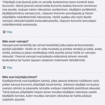
Ylläpitäjät ovat jäseniä joille on annettu korkeimman tason kontrolli koko
foorumiin. Nämä jäsenet voivat hallita foorumin kaikkia foorumin toiminnan
osa-alueita, mukaan lukien oikeuksien asettaminen, käyttäjien porttikiellot,
käyttäjäryhmät ja valvojat yms., riippuen foorumin perustajasta ja hänen
ylläpitäjille määrittelemistä oikeuksista. Heillä saattaa olla myös täydet
valvojan oikeudet kaikilla keskustelualueilla, riippuen foorumin perustajan
määrittelemistä asetuksista.
Ylös
Mitä ovatr valvojat?
Valvojat ovat henkilöitä (tai ryhmä henkilöitä) jotka katsovat foorumeiden
perään päivittäin. Heillä on on valta muokata ja poistaa viestejä ja lukita, avata,
siirtää, poistaa ja jakaa viestiketjuja niillä alueilla joissa heillä on valvojan
oikeudet. Yleensä valvojat ovat paikalla estämässä aiheen vierestä
keskustelua tai hyvien tapojen vastaisen materiaalin lähettämistä.
Ylös
Mitä ovat käyttäjäryhmät?
Käyttäjäryhmät ovat käyttäjien ryhmiä, jotka jakavat yhteisön hallittaviin osiin,
joiden kanssa foorumin ylläpitäjät voivat toimia. Jokainen käyttäjä voi kuulua
useisiin ryhmiin ja jokaiselle ryhmälle voidaan määritellä yksilölliset oikeudet.
Tämä tarjoaa ylläpitäjille helpon tavan muuttaa käyttäjien oikeuksia useille
käyttäjille kerralla, kuten muuttaa valvojien oikeuksia tai hallita pääsyä
suljetulle alueelle.