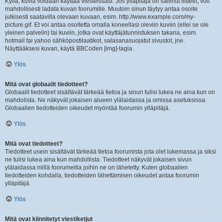
Kyllä, kuvia voidaan käyttää viesteissäsi. Jos ylläpitäjä on sallinut liitteet, voit
mahdollisesti ladata kuvan foorumille. Muutoin sinun täytyy antaa osoite
julkisesti saatavilla olevaan kuvaan, esim. http://www.example.com/my-
picture.gif. Et voi antaa osoitetta omalla koneellasi oleviin kuviin (ellei se ole
yleinen palvelin) tai kuviin, jotka ovat käyttäjätunnistuksen takana, esim.
hotmail tai yahoo sähköpostilaatikot, salasanasuojatut sivustot, jne.
Näyttääksesi kuvan, käytä BBCoden [img]-tagia.
Ylös
Mitä ovat globaalit tiedotteet?
Globaalit tiedotteet sisältävät tärkeää tietoa ja sinun tulisi lukea ne aina kun on
mahdolista. Ne näkyvät jokaisen alueen ylälaidassa ja omissa asetuksissa.
Globaalien tiedotteiden oikeudet myöntää foorumin ylläpitäjä.
Ylös
Mitä ovat tiedotteet?
Tiedotteet usein sisältävät tärkeää tietoa foorumista jota olet lukemassa ja siksi
ne tulisi lukea aina kun mahdollista. Tiedotteet näkyvät jokaisen sivun
ylälaidassa niillä foorumeilla joihin ne on lähetetty. Kuten globaalien
tiedotteiden kohdalla, tiedotteiden lähettämisen oikeudet antaa foorumin
ylläpitäjä.
Ylös
Mitä ovat kiinnitetyt viestiketjut