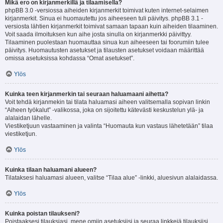
Mikä ero on kirjanmerkillä ja tilaamisella?
phpBB 3.0 -versiossa aiheiden kirjanmerkit toimivat kuten internet-selaimen
kirjanmerkit. Sinua ei huomautettu jos aiheeseen tuli päivitys. phpBB 3.1 -
versiosta lähtien kirjanmerkit toimivat samaan tapaan kuin aiheiden tilaaminen.
Voit saada ilmoituksen kun aihe josta sinulla on kirjanmerkki päivittyy.
Tilaaminen puolestaan huomauttaa sinua kun aiheeseen tai foorumiin tulee
päivitys. Huomautusten asetukset ja tilausten asetukset voidaan määrittää
omissa asetuksissa kohdassa “Omat asetukset”.
Ylös
Kuinka teen kirjanmerkin tai seuraan haluamaani aihetta?
Voit tehdä kirjanmekin tai tilata haluamasi aiheen valitsemalla sopivan linkin
“Aiheen työkalut” -valikossa, joka on sijoitettu kätevästi keskustelun ylä- ja
alalaidan lähelle.
Viestiketjuun vastaaminen ja valinta “Huomauta kun vastaus lähetetään” tilaa
viestiketjun.
Ylös
Kuinka tilaan haluamani alueen?
Tilataksesi haluamasi alueen, valitse “Tilaa alue” -linkki, aluesivun alalaidassa.
Ylös
Kuinka poistan tilaukseni?
Poistaaksesi tilauksiasi, mene omiin asetuksiisi ja seuraa linkkejä tilauksiisi.