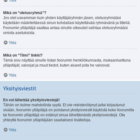
Ylös
Mikä on “oletusryhmä”?
Jos olet useamman kuin yhden käyttäjäryhmän jäsen, oletusryhmääsi
käytetään määriteltäessä sinun kohdallasi käytettävää ryhmäväriä ja titteliä.
Foorumin ylläpitäjä saattaa antaa sinulle oikeudet vaihtaa oletusryhmääsi
omista asetuksista.
Ylös
Mikä on “Tiimi” linkki?
Tämä sivu näyttää sinulle listan foorumin henkilökunnasta, mukaanluettuna
ylläpitäjät, valvojat ja muut tiedot, kuten alueet joita he valvovat.
Ylös
Yksityisviestit
En voi lähettää yksityisviestejä!
Tähän on kolme mahdollista syytä. Et ole rekisteröitynyt ja/tai kirjautunut
sisään, foorumin ylläpitäjä on poistanut yksityisviestit käytöstä koko foorumilta
tai foorumin ylläpitäjä on estänyt sinua lähettämästä yksityisviestejä. Ota
yhteyttä foorumin ylläpitäjään saadaksesi lisätietoja.
Ylös