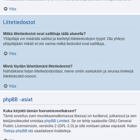
Ylös
Liitetiedostot
Mitkä liitetiedostot ovat sallittuja tällä alueella?
Ylläpitäjä voi määrätä sallitut ja kielletyt liitetiedostojen tyypit. Ota yhteys
ylläpitäjään mikäli et ole varma mitkä tiedostot ovat sallittuja..
Ylös
Mistä löydän lähettämäni liitetiedostot?
Nähdäksesi listan liitetiedostoistasi, mene omiin asetuksiin ja seuraa linkkejä
liitetiedostot-osioon.
Ylös
phpBB -asiat
Kuka kirjoitti tämän foorumisovelluksen?
Tämä sovellus (sen muokkaamattomassa tilassa) on tuottanut, julkaissut ja sen
tekijänoikeudet omistaa
phpBB Limited
. Se on tehty saataville GNU General
Public Licensenssin, versiolla 2 (GPL-2.0) ja sitä voidaan jakaa vapaasti. Katso
Tietoja phpBB:stä
saadaksesi lisätietoja.