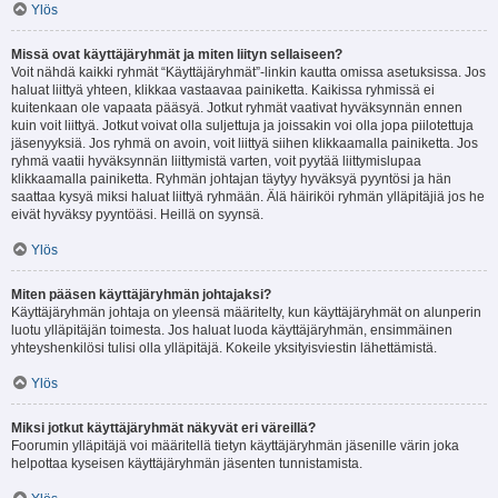
Ylös
Missä ovat käyttäjäryhmät ja miten liityn sellaiseen?
Voit nähdä kaikki ryhmät “Käyttäjäryhmät”-linkin kautta omissa asetuksissa. Jos
haluat liittyä yhteen, klikkaa vastaavaa painiketta. Kaikissa ryhmissä ei
kuitenkaan ole vapaata pääsyä. Jotkut ryhmät vaativat hyväksynnän ennen
kuin voit liittyä. Jotkut voivat olla suljettuja ja joissakin voi olla jopa piilotettuja
jäsenyyksiä. Jos ryhmä on avoin, voit liittyä siihen klikkaamalla painiketta. Jos
ryhmä vaatii hyväksynnän liittymistä varten, voit pyytää liittymislupaa
klikkaamalla painiketta. Ryhmän johtajan täytyy hyväksyä pyyntösi ja hän
saattaa kysyä miksi haluat liittyä ryhmään. Älä häiriköi ryhmän ylläpitäjiä jos he
eivät hyväksy pyyntöäsi. Heillä on syynsä.
Ylös
Miten pääsen käyttäjäryhmän johtajaksi?
Käyttäjäryhmän johtaja on yleensä määritelty, kun käyttäjäryhmät on alunperin
luotu ylläpitäjän toimesta. Jos haluat luoda käyttäjäryhmän, ensimmäinen
yhteyshenkilösi tulisi olla ylläpitäjä. Kokeile yksityisviestin lähettämistä.
Ylös
Miksi jotkut käyttäjäryhmät näkyvät eri väreillä?
Foorumin ylläpitäjä voi määritellä tietyn käyttäjäryhmän jäsenille värin joka
helpottaa kyseisen käyttäjäryhmän jäsenten tunnistamista.