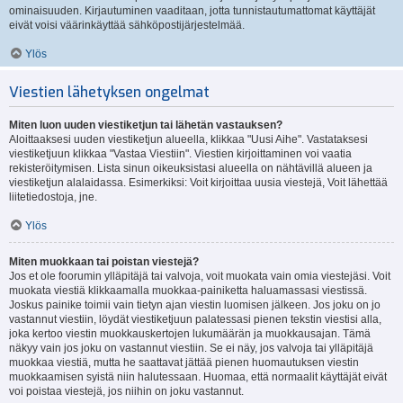
ominaisuuden. Kirjautuminen vaaditaan, jotta tunnistautumattomat käyttäjät
eivät voisi väärinkäyttää sähköpostijärjestelmää.
Ylös
Viestien lähetyksen ongelmat
Miten luon uuden viestiketjun tai lähetän vastauksen?
Aloittaaksesi uuden viestiketjun alueella, klikkaa "Uusi Aihe". Vastataksesi
viestiketjuun klikkaa "Vastaa Viestiin". Viestien kirjoittaminen voi vaatia
rekisteröitymisen. Lista sinun oikeuksistasi alueella on nähtävillä alueen ja
viestiketjun alalaidassa. Esimerkiksi: Voit kirjoittaa uusia viestejä, Voit lähettää
liitetiedostoja, jne.
Ylös
Miten muokkaan tai poistan viestejä?
Jos et ole foorumin ylläpitäjä tai valvoja, voit muokata vain omia viestejäsi. Voit
muokata viestiä klikkaamalla muokkaa-painiketta haluamassasi viestissä.
Joskus painike toimii vain tietyn ajan viestin luomisen jälkeen. Jos joku on jo
vastannut viestiin, löydät viestiketjuun palatessasi pienen tekstin viestisi alla,
joka kertoo viestin muokkauskertojen lukumäärän ja muokkausajan. Tämä
näkyy vain jos joku on vastannut viestiin. Se ei näy, jos valvoja tai ylläpitäjä
muokkaa viestiä, mutta he saattavat jättää pienen huomautuksen viestin
muokkaamisen syistä niin halutessaan. Huomaa, että normaalit käyttäjät eivät
voi poistaa viestejä, jos niihin on joku vastannut.