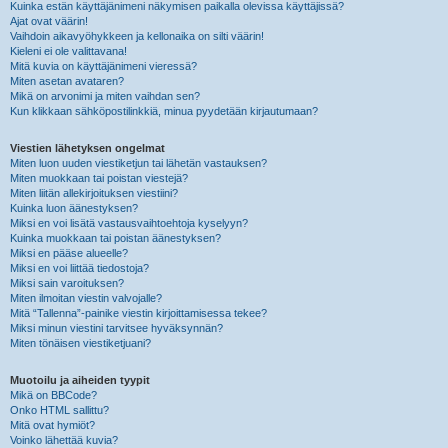
Kuinka estän käyttäjänimeni näkymisen paikalla olevissa käyttäjissä?
Ajat ovat väärin!
Vaihdoin aikavyöhykkeen ja kellonaika on silti väärin!
Kieleni ei ole valittavana!
Mitä kuvia on käyttäjänimeni vieressä?
Miten asetan avataren?
Mikä on arvonimi ja miten vaihdan sen?
Kun klikkaan sähköpostilinkkiä, minua pyydetään kirjautumaan?
Viestien lähetyksen ongelmat
Miten luon uuden viestiketjun tai lähetän vastauksen?
Miten muokkaan tai poistan viestejä?
Miten liitän allekirjoituksen viestiini?
Kuinka luon äänestyksen?
Miksi en voi lisätä vastausvaihtoehtoja kyselyyn?
Kuinka muokkaan tai poistan äänestyksen?
Miksi en pääse alueelle?
Miksi en voi liittää tiedostoja?
Miksi sain varoituksen?
Miten ilmoitan viestin valvojalle?
Mitä “Tallenna”-painike viestin kirjoittamisessa tekee?
Miksi minun viestini tarvitsee hyväksynnän?
Miten tönäisen viestiketjuani?
Muotoilu ja aiheiden tyypit
Mikä on BBCode?
Onko HTML sallittu?
Mitä ovat hymiöt?
Voinko lähettää kuvia?