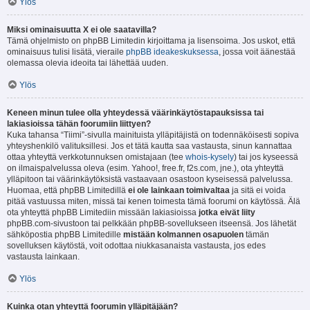
Ylös
Miksi ominaisuutta X ei ole saatavilla?
Tämä ohjelmisto on phpBB Limitedin kirjoittama ja lisensoima. Jos uskot, että
ominaisuus tulisi lisätä, vieraile
phpBB ideakeskuksessa
, jossa voit äänestää
olemassa olevia ideoita tai lähettää uuden.
Ylös
Keneen minun tulee olla yhteydessä väärinkäytöstapauksissa tai
lakiasioissa tähän foorumiin liittyen?
Kuka tahansa “Tiimi”-sivulla mainituista ylläpitäjistä on todennäköisesti sopiva
yhteyshenkilö valituksillesi. Jos et tätä kautta saa vastausta, sinun kannattaa
ottaa yhteyttä verkkotunnuksen omistajaan (tee
whois-kysely
) tai jos kyseessä
on ilmaispalvelussa oleva (esim. Yahoo!, free.fr, f2s.com, jne.), ota yhteyttä
ylläpitoon tai väärinkäytöksistä vastaavaan osastoon kyseisessä palvelussa.
Huomaa, että phpBB Limitedillä
ei ole lainkaan toimivaltaa
ja sitä ei voida
pitää vastuussa miten, missä tai kenen toimesta tämä foorumi on käytössä. Älä
ota yhteyttä phpBB Limitediin missään lakiasioissa
jotka eivät liity
phpBB.com-sivustoon tai pelkkään phpBB-sovellukseen itseensä. Jos lähetät
sähköpostia phpBB Limitedille
mistään kolmannen osapuolen
tämän
sovelluksen käytöstä, voit odottaa niukkasanaista vastausta, jos edes
vastausta lainkaan.
Ylös
Kuinka otan yhteyttä foorumin ylläpitäjään?