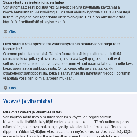
Saan yksityisviestejä joita en halua!
Voit automaattisesti poistaa yksityisviestit tietyltä käyttäjältä käyttämällä
käyttäjänhallinnan viestisääntöjä. Jos saat väärinkäytöksiä sisältäviä viestejä
tietyltä käyttäjältä, voit raportoida viestit valvojille. Heillä on oikeudet estää
käyttäjiä lähettämästä yksityisviestejä.
Ylös
Olen saanut roskapostia tai väärinkäytöksiä sisältäviä viestejä tältä
foorumilta!
Olemme pahoillamme siitä. Tämän foorumin sähköpostilomake sisältää
ominaisuuksia, jotka yrittävät estää ja seurata käyttäjiä, jotka lähettävät
sellaisia viestejä, joten ota yhteyttä foorumin ylläpitäjään ja lähetä hänelle täysi
kopio saamastasi sähköpostista. On tärkeää, että se sisältää kaikki
otsaketiedot sähköpostista, jotka sisältävät viestin lähettäjän tiedot. Foorumin
ylläpitäjä voi sitten toimia tarpeen mukaan.
Ylös
Ystävät ja vihamiehet
Mitä ovat kaveri ja vihamieslistat?
Voit käyttää näitä listoja muiden foorumin käyttäjien organisointiin.
Kaverilistalle lisätään käyttäjiä omien asetusten kautta. Tämä auttaa nopeasti
näkemään jos he ovat paikalla ja yksityisviestien lähettämisessä. Teemasta
riippuen näiden käyttäjien viestit saatetaan myös korostaa. Jos lisäät käyttäjän
vihamieheksi, kaikki käyttäjän kirjoittamat viestit piilotetaan oletuksena.