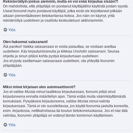
Rekisteröidyin joskus aiemmin, mutta en voi enää kirjautua sisään?!
On mahdollista, että ylläpitäjä on poistanut käyttäjätilisi käytöstä jostain syystä.
Useat foorumit myös poistavat käyttäjiä, jotka eivät ole kirjoittaneet pitkään
aikaan pienentääkseen tietokantansa kokoa. Jos näin on käynyt, yritä
rekisteröityä uudelleen ja osallistu keskusteluun aktiivisemmin.
Ylös
Olen hukannut salasanani!
Älä panikoi! Vaikka salasanaasi ei voida palauttaa, se voidaan asettaa
uudelleen. Käy kirjautumissivulla ja klikkaa
Unohdin salasanani
. Seuraa
ohjeita ja sinun pitäisi kohta pystyä kirjautumaan uudelleen.
Jos et pysty asettamaan salasanaasi uudelleen, ota yhteyttä foorumin
ylläpitäjään.
Ylös
Miksi minut kirjataan ulos automaattisesti?
Jos et valitse
Muista minut
-laatikkoa kirjautuessasi, foorumi pitää sinut
kirjautuneena ennalta määritellyn ajan. Tämä estää muita väärinkäyttämästä
tunnuksiasi. Pysyäksesi kirjautuneena, valitse
Muista minut
-valinta
kirjautuessasi. Tämä ei ole suositeltavaa, jos käytät foorumia jaetulta koneelta,
esim. kirjastossa, nettikahvilassa tai koulun tietokoneluokassa. Jos et näe tätä
valintaa, foorumin ylläpitäjä on estänyt tämän toiminnon käyttämisen.
Ylös