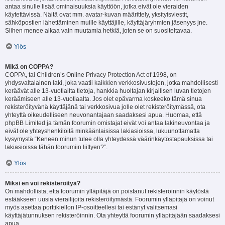
antaa sinulle lisää ominaisuuksia käyttöön, jotka eivät ole vieraiden
käytettävissä. Näitä ovat mm. avatar-kuvan määrittely, yksityisviestit,
sähköpostien lähettäminen muille käyttäjille, käyttäjäryhmien jäsenyys jne.
Siihen menee aikaa vain muutamia hetkiä, joten se on suositeltavaa.
Ylös
Mikä on COPPA?
COPPA, tai Children’s Online Privacy Protection Act of 1998, on
yhdysvaltalainen laki, joka vaatii kaikkien verkkosivustojen, jotka mahdollisesti
keräävät alle 13-vuotiailta tietoja, hankkia huoltajan kirjallisen luvan tietojen
keräämiseen alle 13-vuotiaalta. Jos olet epävarma koskeeko tämä sinua
rekisteröityvänä käyttäjänä tai verkkosivua jolle olet rekisteröitymässä, ota
yhteyttä oikeudelliseen neuvonantajaan saadaksesi apua. Huomaa, että
phpBB Limited ja tämän foorumin omistajat eivät voi antaa lakineuvontaa ja
eivät ole yhteyshenkilöitä minkäänlaisissa lakiasioissa, lukuunottamatta
kysymystä “Keneen minun tulee olla yhteydessä väärinkäytöstapauksissa tai
lakiasioissa tähän foorumiin liittyen?”.
Ylös
Miksi en voi rekisteröityä?
On mahdollista, että foorumin ylläpitäjä on poistanut rekisteröinnin käytöstä
estääkseen uusia vierailijoita rekisteröitymästä. Foorumin ylläpitäjä on voinut
myös asettaa porttikiellon IP-osoitteellesi tai estänyt valitsemasi
käyttäjätunnuksen rekisteröinnin. Ota yhteyttä foorumin ylläpitäjään saadaksesi
apua.