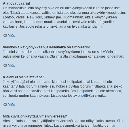
Ajat ovat väärin!
On mahdollista, että näytetty aika on eri aikavyöhykkeeltä kuin se jossa itse
olet. Tässä tapauksessa valitse omista asetuksista oma aikavyöhykkeesi, esim.
Lontoo, Pariisi, New York, Sidney, jne. Huomaathan, että aikavyöhykkeen
vaihtaminen, kuten monet muutkin asetukset ovat vain rekisteröityneille
käyttäjille. Jos et ole rekisteröitynyt, tämä on hyvä aika tehdä niin.
Ylös
Vaihdoin aikavyöhykkeen ja kellonaika on silti väärin!
Jos olet varmasti valinnut oikean aikavyöhykkeen ja aika on silti väärin, on
palvelimen kellonaika väärin. Ota yhteyttä ylläpitäjään korjataksesi ongelman.
Ylös
Kieleni ei ole valittavana!
Joko ylläpitäjä ei ole asentanut kielellesi kielipakettia tai kukaan ei ole
kääntänyt tätä foorumia kielellesi. Kokeile pyytää foorumin ylläpitäjältä, josko
hän voisi asentaa tarvitsemasi kielipaketin. Jos kielipakettia ei ole olemassa,
voit luoda uuden käännöksen. Lisätietoja löytyy
phpBB
®:n sivuilta.
Ylös
Mitä kuvia on käyttäjänimeni vieressä?
Viestejä katsottaessa käyttäjänimen vieressä saattaa näkyä kaksi kuvaa. Yksi
niistä voi olla arvonimeesi liitetty kuva esimerkiksi tähtien, laatikoiden tai