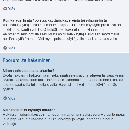
Ylös
Kuinka voin lisätä / poistaa käyttäjiä kavereista tai vihamiehistä
Voit lisätä käyttäjiä listoihisi kahdella tapaa. Jokaisen käyttäjän profiilissa on
linkki jonka kautta voit lisätä heidät joko kavereihin tai vihamiehiin.
Vaihtoehtoisesti omista asetuksista voit lisätä käyttäjiä suoraan syöttämällä
heidän käyttäjänimen. Voit myös poistaa käyttäjiä listaltasi samalta sivulta.
Ylös
Foorumilta hakeminen
Miten etsin alueelta tai alueilta?
Syötä hakutermi hakukenttään, joka sijaitsee etusivulla, alueen tai viestiketjun
sivulla. Tarkennettuun hakuun pääset klikkaamalla “Tarkennettu haku”-linkkiä
joka on saatavilla jokaisella sivulla. Haun sijainti voi riippua käyttämästäsi
tyylistä.
Ylös
Miksi hakuni ei löytänyt mitään?
Hakusi oli todennäköisesti liian epämääräinen ja sisälsi useita yleisiä termejä,
joita phpBB ei ole indeksoinut. Ole tarkempi ja käytä Tarkennetun haun
valintoja.