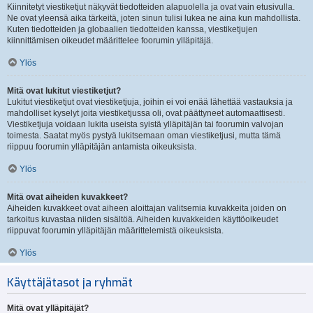
Kiinnitetyt viestiketjut näkyvät tiedotteiden alapuolella ja ovat vain etusivulla.
Ne ovat yleensä aika tärkeitä, joten sinun tulisi lukea ne aina kun mahdollista.
Kuten tiedotteiden ja globaalien tiedotteiden kanssa, viestiketjujen
kiinnittämisen oikeudet määrittelee foorumin ylläpitäjä.
Ylös
Mitä ovat lukitut viestiketjut?
Lukitut viestiketjut ovat viestiketjuja, joihin ei voi enää lähettää vastauksia ja
mahdolliset kyselyt joita viestiketjussa oli, ovat päättyneet automaattisesti.
Viestiketjuja voidaan lukita useista syistä ylläpitäjän tai foorumin valvojan
toimesta. Saatat myös pystyä lukitsemaan oman viestiketjusi, mutta tämä
riippuu foorumin ylläpitäjän antamista oikeuksista.
Ylös
Mitä ovat aiheiden kuvakkeet?
Aiheiden kuvakkeet ovat aiheen aloittajan valitsemia kuvakkeita joiden on
tarkoitus kuvastaa niiden sisältöä. Aiheiden kuvakkeiden käyttöoikeudet
riippuvat foorumin ylläpitäjän määrittelemistä oikeuksista.
Ylös
Käyttäjätasot ja ryhmät
Mitä ovat ylläpitäjät?