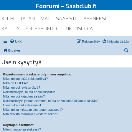
Foorumi – Saabclub.fi
KLUBI
TAPAHTUMAT
SAABISTI
JÄSENEKSI
KAUPPA
YHTEYSTIEDOT
TIETOSUOJA
UKK
Rekisteröidy
Kirjaudu sisään
E
Etusivu
t
Usein kysyttyä
s
i
Kirjautumisen ja rekisteröitymisen ongelmat
Miksi minun pitää rekisteröityä?
Mikä on COPPA?
Miksi en voi rekisteröityä?
Rekisteröidyin, mutta en voi kirjautua!
Miksi en voi kirjautua sisään?
Rekisteröidyin joskus aiemmin, mutta en voi enää kirjautua sisään?!
Olen hukannut salasanani!
Miksi minut kirjataan ulos automaattisesti?
Mitä “Poista foorumin evästeet” tekee?
Käyttäjän asetukset
Miten muutan asetuksiani?