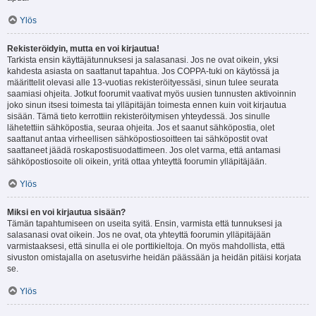
Ylös
Rekisteröidyin, mutta en voi kirjautua!
Tarkista ensin käyttäjätunnuksesi ja salasanasi. Jos ne ovat oikein, yksi
kahdesta asiasta on saattanut tapahtua. Jos COPPA-tuki on käytössä ja
määrittelit olevasi alle 13-vuotias rekisteröityessäsi, sinun tulee seurata
saamiasi ohjeita. Jotkut foorumit vaativat myös uusien tunnusten aktivoinnin
joko sinun itsesi toimesta tai ylläpitäjän toimesta ennen kuin voit kirjautua
sisään. Tämä tieto kerrottiin rekisteröitymisen yhteydessä. Jos sinulle
lähetettiin sähköpostia, seuraa ohjeita. Jos et saanut sähköpostia, olet
saattanut antaa virheellisen sähköpostiosoitteen tai sähköpostit ovat
saattaneet jäädä roskapostisuodattimeen. Jos olet varma, että antamasi
sähköpostiosoite oli oikein, yritä ottaa yhteyttä foorumin ylläpitäjään.
Ylös
Miksi en voi kirjautua sisään?
Tämän tapahtumiseen on useita syitä. Ensin, varmista että tunnuksesi ja
salasanasi ovat oikein. Jos ne ovat, ota yhteyttä foorumin ylläpitäjään
varmistaaksesi, että sinulla ei ole porttikieltoja. On myös mahdollista, että
sivuston omistajalla on asetusvirhe heidän päässään ja heidän pitäisi korjata
se.
Ylös