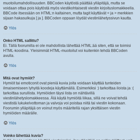
muotoilumahdollisuuden. BBCoden käytöstä päättää ylläpitäjä, mutta se
voidaan ottaa pois käytöstä myös viestikohtaisesti viestin kirjoituslomakkeella.
BBCode itsessään on HTML:n kaltainen, mutta tagit käyttävät < ja > merkkien
sijaan hakasulkuja [ ja ]. BBCoden oppaan löydät viestinlähetyssivun kautta.
Ylös
Onko HTML sallittu?
Ei. Tällä foorumilla ei ole mahdollista lähettää HTML:ää siten, että se toimisi
HTML-koodina. Yleisimmät HTML-muotoilut voi kuitenkin tehdä BBCoden
avulla.
Ylös
Mitä ovat hymiöt?
Hymiöt tai emoticonit ovat pieniä kuvia joita voidaan käyttää tunteiden
ilmaisemiseen lyhyitä koodeja käyttämällä. Esimerkiksi :) tarkoittaa iloista ja :(
tarkoittaa surullista. Hymiöiden täysi lista on nähtävillä
viestinlähetyslomakkeessa. Älä käytä hymiöitä liikaa, sillä ne voivat tehdä
viestistä lukukelvottoman ja valvoja voi poistaa niitä tai viestin kokonaan.
Foorumin ylläpitäjä on voinut myös määritellä rajan yksittäisen viestin
hymiöiden määrälle.
Ylös
Voinko lähettää kuvia?