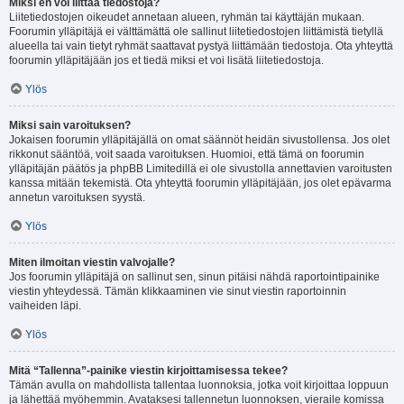
Miksi en voi liittää tiedostoja?
Liitetiedostojen oikeudet annetaan alueen, ryhmän tai käyttäjän mukaan.
Foorumin ylläpitäjä ei välttämättä ole sallinut liitetiedostojen liittämistä tietyllä
alueella tai vain tietyt ryhmät saattavat pystyä liittämään tiedostoja. Ota yhteyttä
foorumin ylläpitäjään jos et tiedä miksi et voi lisätä liitetiedostoja.
Ylös
Miksi sain varoituksen?
Jokaisen foorumin ylläpitäjällä on omat säännöt heidän sivustollensa. Jos olet
rikkonut sääntöä, voit saada varoituksen. Huomioi, että tämä on foorumin
ylläpitäjän päätös ja phpBB Limitedillä ei ole sivustolla annettavien varoitusten
kanssa mitään tekemistä. Ota yhteyttä foorumin ylläpitäjään, jos olet epävarma
annetun varoituksen syystä.
Ylös
Miten ilmoitan viestin valvojalle?
Jos foorumin ylläpitäjä on sallinut sen, sinun pitäisi nähdä raportointipainike
viestin yhteydessä. Tämän klikkaaminen vie sinut viestin raportoinnin
vaiheiden läpi.
Ylös
Mitä “Tallenna”-painike viestin kirjoittamisessa tekee?
Tämän avulla on mahdollista tallentaa luonnoksia, jotka voit kirjoittaa loppuun
ja lähettää myöhemmin. Avataksesi tallennetun luonnoksen, vieraile komissa