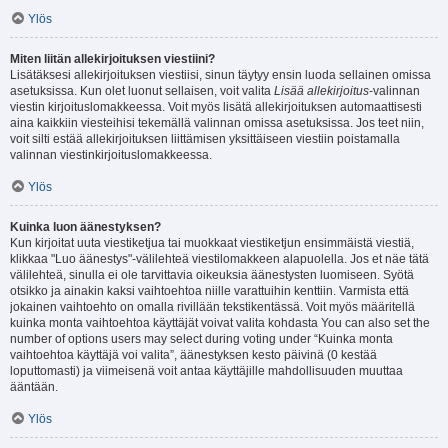
Ylös
Miten liitän allekirjoituksen viestiini?
Lisätäksesi allekirjoituksen viestiisi, sinun täytyy ensin luoda sellainen omissa
asetuksissa. Kun olet luonut sellaisen, voit valita
Lisää allekirjoitus
-valinnan
viestin kirjoituslomakkeessa. Voit myös lisätä allekirjoituksen automaattisesti
aina kaikkiin viesteihisi tekemällä valinnan omissa asetuksissa. Jos teet niin,
voit silti estää allekirjoituksen liittämisen yksittäiseen viestiin poistamalla
valinnan viestinkirjoituslomakkeessa.
Ylös
Kuinka luon äänestyksen?
Kun kirjoitat uuta viestiketjua tai muokkaat viestiketjun ensimmäistä viestiä,
klikkaa "Luo äänestys"-välilehteä viestilomakkeen alapuolella. Jos et näe tätä
välilehteä, sinulla ei ole tarvittavia oikeuksia äänestysten luomiseen. Syötä
otsikko ja ainakin kaksi vaihtoehtoa niille varattuihin kenttiin. Varmista että
jokainen vaihtoehto on omalla rivillään tekstikentässä. Voit myös määritellä
kuinka monta vaihtoehtoa käyttäjät voivat valita kohdasta You can also set the
number of options users may select during voting under “Kuinka monta
vaihtoehtoa käyttäjä voi valita”, äänestyksen kesto päivinä (0 kestää
loputtomasti) ja viimeisenä voit antaa käyttäjille mahdollisuuden muuttaa
ääntään.
Ylös