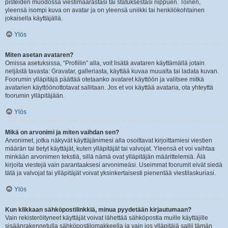
pisteiden muodossa viestimäärästäsi tai statuksestasi riippuen. Toinen,
yleensä isompi kuva on avatar ja on yleensä uniikki tai henkilökohtainen
jokaisella käyttäjällä.
Ylös
Miten asetan avataren?
Omissa asetuksissa, “Profiilin” alla, voit lisätä avataren käyttämällä jotain
neljästä tavasta: Gravatar, galleriasta, käyttää kuvaa muualta tai ladata kuvan.
Foorumin ylläpitäjä päättää otetaanko avataret käyttöön ja valitsee mitkä
avatarien käyttöönottotavat sallitaan. Jos et voi käyttää avataria, ota yhteyttä
foorumin ylläpitäjään.
Ylös
Mikä on arvonimi ja miten vaihdan sen?
Arvonimet, jotka näkyvät käyttäjänimesi alla osoittavat kirjoittamiesi viestien
määrän tai tietyt käyttäjät, kuten ylläpitäjät tai valvojat. Yleensä et voi vaihtaa
minkään arvonimen tekstiä, sillä nämä ovat ylläpitäjän määrittelemiä. Älä
kirjoita viestejä vain parantaaksesi arvonimeäsi. Useimmat foorumit eivät siedä
tätä ja valvojat tai ylläpitäjät voivat yksinkertaisesti pienentää viestilaskuriasi.
Ylös
Kun klikkaan sähköpostilinkkiä, minua pyydetään kirjautumaan?
Vain rekisteröityneet käyttäjät voivat lähettää sähköpostia muille käyttäjille
sisäänrakennetulla sähköpostilomakkeella ja vain jos ylläpitäjä sallii tämän