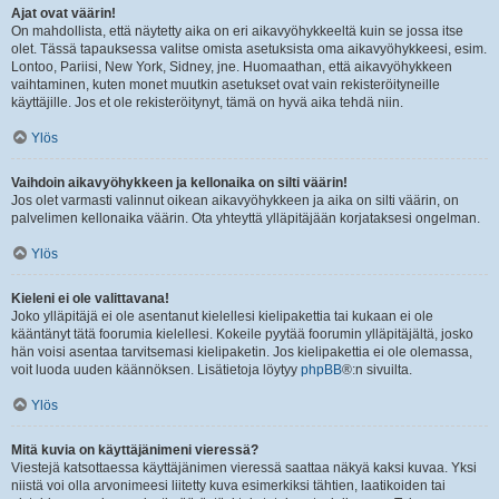
Ajat ovat väärin!
On mahdollista, että näytetty aika on eri aikavyöhykkeeltä kuin se jossa itse
olet. Tässä tapauksessa valitse omista asetuksista oma aikavyöhykkeesi, esim.
Lontoo, Pariisi, New York, Sidney, jne. Huomaathan, että aikavyöhykkeen
vaihtaminen, kuten monet muutkin asetukset ovat vain rekisteröityneille
käyttäjille. Jos et ole rekisteröitynyt, tämä on hyvä aika tehdä niin.
Ylös
Vaihdoin aikavyöhykkeen ja kellonaika on silti väärin!
Jos olet varmasti valinnut oikean aikavyöhykkeen ja aika on silti väärin, on
palvelimen kellonaika väärin. Ota yhteyttä ylläpitäjään korjataksesi ongelman.
Ylös
Kieleni ei ole valittavana!
Joko ylläpitäjä ei ole asentanut kielellesi kielipakettia tai kukaan ei ole
kääntänyt tätä foorumia kielellesi. Kokeile pyytää foorumin ylläpitäjältä, josko
hän voisi asentaa tarvitsemasi kielipaketin. Jos kielipakettia ei ole olemassa,
voit luoda uuden käännöksen. Lisätietoja löytyy
phpBB
®:n sivuilta.
Ylös
Mitä kuvia on käyttäjänimeni vieressä?
Viestejä katsottaessa käyttäjänimen vieressä saattaa näkyä kaksi kuvaa. Yksi
niistä voi olla arvonimeesi liitetty kuva esimerkiksi tähtien, laatikoiden tai