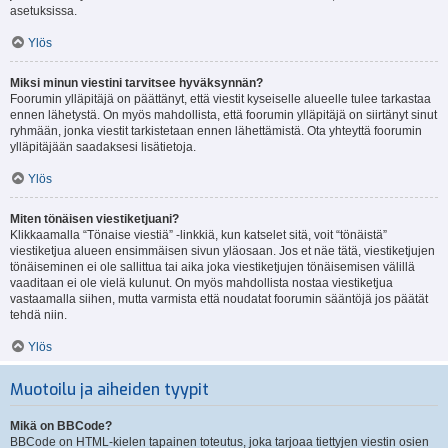
asetuksissa.
Ylös
Miksi minun viestini tarvitsee hyväksynnän?
Foorumin ylläpitäjä on päättänyt, että viestit kyseiselle alueelle tulee tarkastaa
ennen lähetystä. On myös mahdollista, että foorumin ylläpitäjä on siirtänyt sinut
ryhmään, jonka viestit tarkistetaan ennen lähettämistä. Ota yhteyttä foorumin
ylläpitäjään saadaksesi lisätietoja.
Ylös
Miten tönäisen viestiketjuani?
Klikkaamalla “Tönaise viestiä” -linkkiä, kun katselet sitä, voit “tönäistä”
viestiketjua alueen ensimmäisen sivun yläosaan. Jos et näe tätä, viestiketjujen
tönäiseminen ei ole sallittua tai aika joka viestiketjujen tönäisemisen välillä
vaaditaan ei ole vielä kulunut. On myös mahdollista nostaa viestiketjua
vastaamalla siihen, mutta varmista että noudatat foorumin sääntöjä jos päätät
tehdä niin.
Ylös
Muotoilu ja aiheiden tyypit
Mikä on BBCode?
BBCode on HTML-kielen tapainen toteutus, joka tarjoaa tiettyjen viestin osien