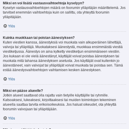
Miksi en voi lisätä vastausvaihtoehtoja kyselyyn?
Kyselyn vastausvaihtoehtojen määrä on foorumin ylläpitäjän määrittelemä. Jos
tarvitset enemmän vaihtoehtoja kuin on sallittu, ota yhteyttä foorumin
ylläpitäjään.
Ylös
Kuinka muokkaan tai poistan äänestyksen?
Kuten viestien kanssa, äänestyksiä voi muokata vain alkuperäinen lähettäjä,
valvoja tai ylläpitäjä. Muokataksesi äänestystä, muokkaa ensimmäistä viestiä
viestiketjussa. Äänestys on aina kytketty viestiketjun ensimmäiseen viestiin.
Jos kukaan ei ole vielä äänestänyt, käyttäjät voivat poistaa äänestyksen tai
muokata mitä tahansa äänestyksen asetusta. Jos käyttäjät ovat kuitenkin jo
äänestäneet, vain valvojat tai ylläpitäjät voivat muokata tai poistaa sen. Tämä
estää äänestysvaihtoehtojen vaihtamisen kesken äänestyksen.
Ylös
Miksi en pääse alueelle?
Jotkin alueet saattavat olla rajattu vain tietyille käyttäjille tai ryhmille.
Katsoaksesi, lukeaksesi, kirjoittaaksesi tai muiden toimintojen tekeminen
alueella saattaa tarvita erikoisoikeuksia. Jos haluat oikeudet, ota yhteyttä
foorumin valvojaan tai ylläpitäjään.
Ylös