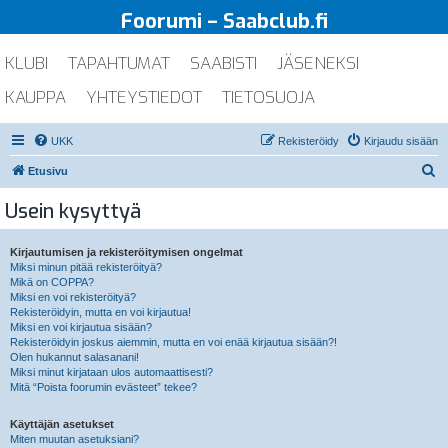
Foorumi – Saabclub.fi
KLUBI
TAPAHTUMAT
SAABISTI
JÄSENEKSI
KAUPPA
YHTEYSTIEDOT
TIETOSUOJA
UKK
Rekisteröidy
Kirjaudu sisään
E
Etusivu
t
Usein kysyttyä
s
i
Kirjautumisen ja rekisteröitymisen ongelmat
Miksi minun pitää rekisteröityä?
Mikä on COPPA?
Miksi en voi rekisteröityä?
Rekisteröidyin, mutta en voi kirjautua!
Miksi en voi kirjautua sisään?
Rekisteröidyin joskus aiemmin, mutta en voi enää kirjautua sisään?!
Olen hukannut salasanani!
Miksi minut kirjataan ulos automaattisesti?
Mitä “Poista foorumin evästeet” tekee?
Käyttäjän asetukset
Miten muutan asetuksiani?