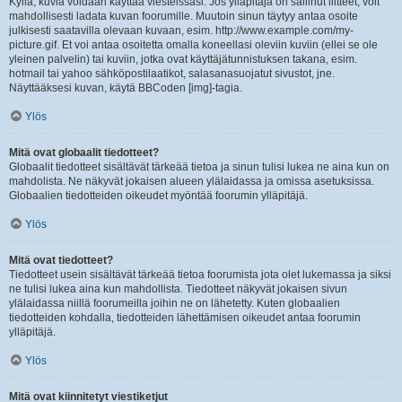
Kyllä, kuvia voidaan käyttää viesteissäsi. Jos ylläpitäjä on sallinut liitteet, voit
mahdollisesti ladata kuvan foorumille. Muutoin sinun täytyy antaa osoite
julkisesti saatavilla olevaan kuvaan, esim. http://www.example.com/my-
picture.gif. Et voi antaa osoitetta omalla koneellasi oleviin kuviin (ellei se ole
yleinen palvelin) tai kuviin, jotka ovat käyttäjätunnistuksen takana, esim.
hotmail tai yahoo sähköpostilaatikot, salasanasuojatut sivustot, jne.
Näyttääksesi kuvan, käytä BBCoden [img]-tagia.
Ylös
Mitä ovat globaalit tiedotteet?
Globaalit tiedotteet sisältävät tärkeää tietoa ja sinun tulisi lukea ne aina kun on
mahdolista. Ne näkyvät jokaisen alueen ylälaidassa ja omissa asetuksissa.
Globaalien tiedotteiden oikeudet myöntää foorumin ylläpitäjä.
Ylös
Mitä ovat tiedotteet?
Tiedotteet usein sisältävät tärkeää tietoa foorumista jota olet lukemassa ja siksi
ne tulisi lukea aina kun mahdollista. Tiedotteet näkyvät jokaisen sivun
ylälaidassa niillä foorumeilla joihin ne on lähetetty. Kuten globaalien
tiedotteiden kohdalla, tiedotteiden lähettämisen oikeudet antaa foorumin
ylläpitäjä.
Ylös
Mitä ovat kiinnitetyt viestiketjut