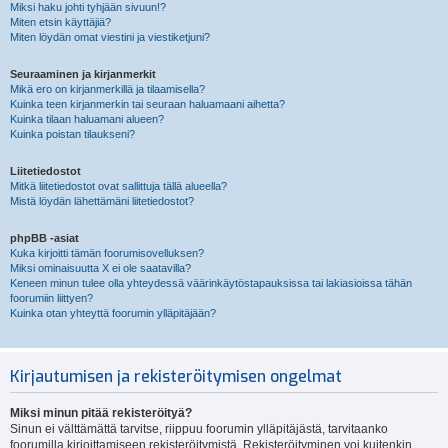
Miksi haku johti tyhjään sivuun!?
Miten etsin käyttäjiä?
Miten löydän omat viestini ja viestiketjuni?
Seuraaminen ja kirjanmerkit
Mikä ero on kirjanmerkillä ja tilaamisella?
Kuinka teen kirjanmerkin tai seuraan haluamaani aihetta?
Kuinka tilaan haluamani alueen?
Kuinka poistan tilaukseni?
Liitetiedostot
Mitkä liitetiedostot ovat sallittuja tällä alueella?
Mistä löydän lähettämäni liitetiedostot?
phpBB -asiat
Kuka kirjoitti tämän foorumisovelluksen?
Miksi ominaisuutta X ei ole saatavilla?
Keneen minun tulee olla yhteydessä väärinkäytöstapauksissa tai lakiasioissa tähän
foorumiin liittyen?
Kuinka otan yhteyttä foorumin ylläpitäjään?
Kirjautumisen ja rekisteröitymisen ongelmat
Miksi minun pitää rekisteröityä?
Sinun ei välttämättä tarvitse, riippuu foorumin ylläpitäjästä, tarvitaanko
foorumilla kirjoittamiseen rekisteröitymistä. Rekisteröityminen voi kuitenkin