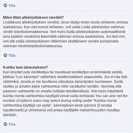
Ylös
Miten liitän allekirjoituksen viestiini?
Lisätäksesi allekirjoituksen viestiisi, sinun täytyy ensin luoda sellainen omissa
asetuksissa. Kun olet luonut sellaisen, voit valita
Lisää allekirjoitus
-valinnan
viestin kirjoituslomakkeessa. Voit myös lisätä allekirjoituksen automaattisesti
aina kaikkiin viesteihisi tekemällä valinnan omissa asetuksissa. Jos teet niin,
voit silti estää allekirjoituksen liittämisen yksittäiseen viestiin poistamalla
valinnan viestinkirjoituslomakkeessa.
Ylös
Kuinka luon äänestyksen?
Kun kirjoitat uuta viestiketjua tai muokkaat viestiketjun ensimmäistä viestiä,
klikkaa "Luo äänestys"-välilehteä viestilomakkeen alapuolella. Jos et näe tätä
välilehteä, sinulla ei ole tarvittavia oikeuksia äänestysten luomiseen. Syötä
otsikko ja ainakin kaksi vaihtoehtoa niille varattuihin kenttiin. Varmista että
jokainen vaihtoehto on omalla rivillään tekstikentässä. Voit myös määritellä
kuinka monta vaihtoehtoa käyttäjät voivat valita kohdasta You can also set the
number of options users may select during voting under “Kuinka monta
vaihtoehtoa käyttäjä voi valita”, äänestyksen kesto päivinä (0 kestää
loputtomasti) ja viimeisenä voit antaa käyttäjille mahdollisuuden muuttaa
ääntään.
Ylös