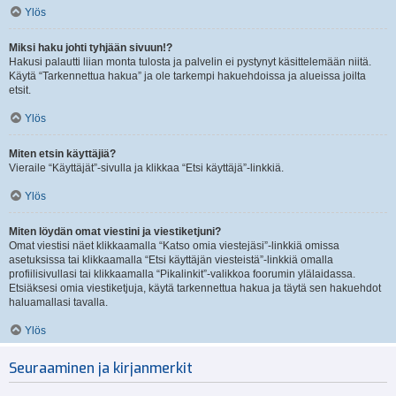
Ylös
Miksi haku johti tyhjään sivuun!?
Hakusi palautti liian monta tulosta ja palvelin ei pystynyt käsittelemään niitä.
Käytä “Tarkennettua hakua” ja ole tarkempi hakuehdoissa ja alueissa joilta
etsit.
Ylös
Miten etsin käyttäjiä?
Vieraile “Käyttäjät”-sivulla ja klikkaa “Etsi käyttäjä”-linkkiä.
Ylös
Miten löydän omat viestini ja viestiketjuni?
Omat viestisi näet klikkaamalla “Katso omia viestejäsi”-linkkiä omissa
asetuksissa tai klikkaamalla “Etsi käyttäjän viesteistä”-linkkiä omalla
profiilisivullasi tai klikkaamalla “Pikalinkit”-valikkoa foorumin ylälaidassa.
Etsiäksesi omia viestiketjuja, käytä tarkennettua hakua ja täytä sen hakuehdot
haluamallasi tavalla.
Ylös
Seuraaminen ja kirjanmerkit