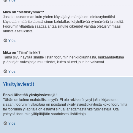
Ylös
Mikä on “oletusryhmä”?
Jos olet useamman kuin yhden käyttäjäryhmän jäsen, oletusryhmääsi
käytetään määriteltäessä sinun kohdallasi käytettävää ryhmäväriä ja titteliä.
Foorumin ylläpitäjä saattaa antaa sinulle oikeudet vaihtaa oletusryhmääsi
omista asetuksista.
Ylös
Mikä on “Tiimi” linkki?
Tämä sivu näyttää sinulle listan foorumin henkilökunnasta, mukaanluettuna
ylläpitäjät, valvojat ja muut tiedot, kuten alueet joita he valvovat.
Ylös
Yksityisviestit
En voi lähettää yksityisviestejä!
Tähän on kolme mahdollista syytä. Et ole rekisteröitynyt ja/tai kirjautunut
sisään, foorumin ylläpitäjä on poistanut yksityisviestit käytöstä koko foorumilta
tai foorumin ylläpitäjä on estänyt sinua lähettämästä yksityisviestejä. Ota
yhteyttä foorumin ylläpitäjään saadaksesi lisätietoja.
Ylös