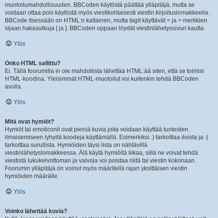
muotoilumahdollisuuden. BBCoden käytöstä päättää ylläpitäjä, mutta se
voidaan ottaa pois käytöstä myös viestikohtaisesti viestin kirjoituslomakkeella.
BBCode itsessään on HTML:n kaltainen, mutta tagit käyttävät < ja > merkkien
sijaan hakasulkuja [ ja ]. BBCoden oppaan löydät viestinlähetyssivun kautta.
Ylös
Onko HTML sallittu?
Ei. Tällä foorumilla ei ole mahdollista lähettää HTML:ää siten, että se toimisi
HTML-koodina. Yleisimmät HTML-muotoilut voi kuitenkin tehdä BBCoden
avulla.
Ylös
Mitä ovat hymiöt?
Hymiöt tai emoticonit ovat pieniä kuvia joita voidaan käyttää tunteiden
ilmaisemiseen lyhyitä koodeja käyttämällä. Esimerkiksi :) tarkoittaa iloista ja :(
tarkoittaa surullista. Hymiöiden täysi lista on nähtävillä
viestinlähetyslomakkeessa. Älä käytä hymiöitä liikaa, sillä ne voivat tehdä
viestistä lukukelvottoman ja valvoja voi poistaa niitä tai viestin kokonaan.
Foorumin ylläpitäjä on voinut myös määritellä rajan yksittäisen viestin
hymiöiden määrälle.
Ylös
Voinko lähettää kuvia?