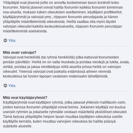
Ylläpitäjät ovat jäseniä joille on annettu korkeimman tason kontrolli koko
foorumiin. Nämä jäsenet voivat hallita foorumin kaikkia foorumin toiminnan
osa-alueita, mukaan lukien oikeuksien asettaminen, käyttäjien porttikiellot,
käyttäjäryhmät ja valvojat yms., riippuen foorumin perustajasta ja hänen
ylläpitäjille määrittelemistä oikeuksista. Heillä saattaa olla myös täydet
valvojan oikeudet kaikilla keskustelualueilla, riippuen foorumin perustajan
määrittelemistä asetuksista.
Ylös
Mitä ovatr valvojat?
Valvojat ovat henkilöitä (tai ryhmä henkilöitä) jotka katsovat foorumeiden
perään päivittäin. Heillä on on valta muokata ja poistaa viestejä ja lukita, avata,
siirtää, poistaa ja jakaa viestiketjuja niillä alueilla joissa heillä on valvojan
oikeudet. Yleensä valvojat ovat paikalla estämässä aiheen vierestä
keskustelua tai hyvien tapojen vastaisen materiaalin lähettämistä.
Ylös
Mitä ovat käyttäjäryhmät?
Käyttäjäryhmät ovat käyttäjien ryhmiä, jotka jakavat yhteisön hallittaviin osiin,
joiden kanssa foorumin ylläpitäjät voivat toimia. Jokainen käyttäjä voi kuulua
useisiin ryhmiin ja jokaiselle ryhmälle voidaan määritellä yksilölliset oikeudet.
Tämä tarjoaa ylläpitäjille helpon tavan muuttaa käyttäjien oikeuksia useille
käyttäjille kerralla, kuten muuttaa valvojien oikeuksia tai hallita pääsyä
suljetulle alueelle.