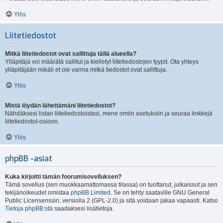
Ylös
Liitetiedostot
Mitkä liitetiedostot ovat sallittuja tällä alueella?
Ylläpitäjä voi määrätä sallitut ja kielletyt liitetiedostojen tyypit. Ota yhteys
ylläpitäjään mikäli et ole varma mitkä tiedostot ovat sallittuja..
Ylös
Mistä löydän lähettämäni liitetiedostot?
Nähdäksesi listan liitetiedostoistasi, mene omiin asetuksiin ja seuraa linkkejä
liitetiedostot-osioon.
Ylös
phpBB -asiat
Kuka kirjoitti tämän foorumisovelluksen?
Tämä sovellus (sen muokkaamattomassa tilassa) on tuottanut, julkaissut ja sen
tekijänoikeudet omistaa
phpBB Limited
. Se on tehty saataville GNU General
Public Licensenssin, versiolla 2 (GPL-2.0) ja sitä voidaan jakaa vapaasti. Katso
Tietoja phpBB:stä
saadaksesi lisätietoja.