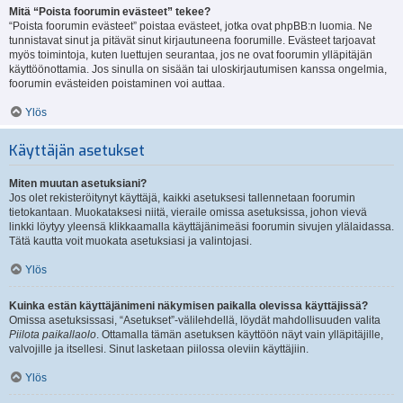
Mitä “Poista foorumin evästeet” tekee?
“Poista foorumin evästeet” poistaa evästeet, jotka ovat phpBB:n luomia. Ne
tunnistavat sinut ja pitävät sinut kirjautuneena foorumille. Evästeet tarjoavat
myös toimintoja, kuten luettujen seurantaa, jos ne ovat foorumin ylläpitäjän
käyttöönottamia. Jos sinulla on sisään tai uloskirjautumisen kanssa ongelmia,
foorumin evästeiden poistaminen voi auttaa.
Ylös
Käyttäjän asetukset
Miten muutan asetuksiani?
Jos olet rekisteröitynyt käyttäjä, kaikki asetuksesi tallennetaan foorumin
tietokantaan. Muokataksesi niitä, vieraile omissa asetuksissa, johon vievä
linkki löytyy yleensä klikkaamalla käyttäjänimeäsi foorumin sivujen ylälaidassa.
Tätä kautta voit muokata asetuksiasi ja valintojasi.
Ylös
Kuinka estän käyttäjänimeni näkymisen paikalla olevissa käyttäjissä?
Omissa asetuksissasi, “Asetukset”-välilehdellä, löydät mahdollisuuden valita
Piilota paikallaolo
. Ottamalla tämän asetuksen käyttöön näyt vain ylläpitäjille,
valvojille ja itsellesi. Sinut lasketaan piilossa oleviin käyttäjiin.
Ylös