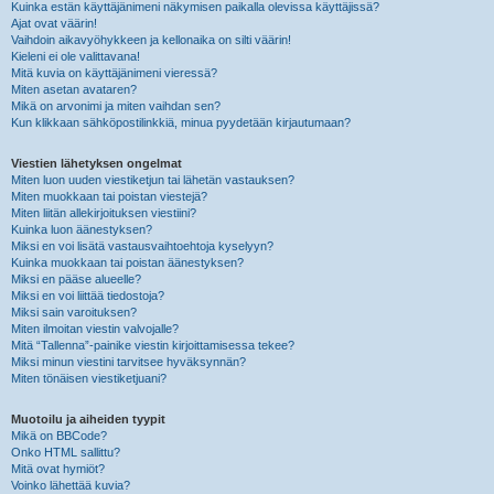
Kuinka estän käyttäjänimeni näkymisen paikalla olevissa käyttäjissä?
Ajat ovat väärin!
Vaihdoin aikavyöhykkeen ja kellonaika on silti väärin!
Kieleni ei ole valittavana!
Mitä kuvia on käyttäjänimeni vieressä?
Miten asetan avataren?
Mikä on arvonimi ja miten vaihdan sen?
Kun klikkaan sähköpostilinkkiä, minua pyydetään kirjautumaan?
Viestien lähetyksen ongelmat
Miten luon uuden viestiketjun tai lähetän vastauksen?
Miten muokkaan tai poistan viestejä?
Miten liitän allekirjoituksen viestiini?
Kuinka luon äänestyksen?
Miksi en voi lisätä vastausvaihtoehtoja kyselyyn?
Kuinka muokkaan tai poistan äänestyksen?
Miksi en pääse alueelle?
Miksi en voi liittää tiedostoja?
Miksi sain varoituksen?
Miten ilmoitan viestin valvojalle?
Mitä “Tallenna”-painike viestin kirjoittamisessa tekee?
Miksi minun viestini tarvitsee hyväksynnän?
Miten tönäisen viestiketjuani?
Muotoilu ja aiheiden tyypit
Mikä on BBCode?
Onko HTML sallittu?
Mitä ovat hymiöt?
Voinko lähettää kuvia?