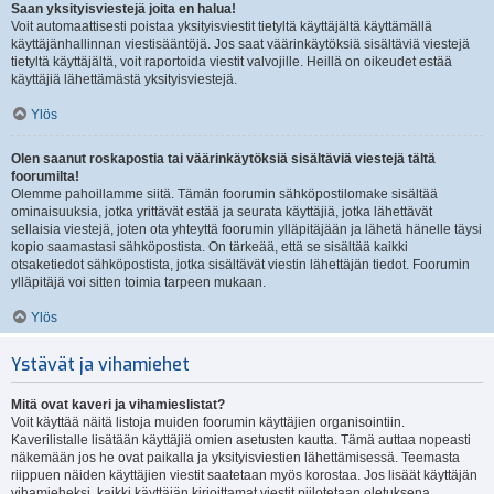
Saan yksityisviestejä joita en halua!
Voit automaattisesti poistaa yksityisviestit tietyltä käyttäjältä käyttämällä
käyttäjänhallinnan viestisääntöjä. Jos saat väärinkäytöksiä sisältäviä viestejä
tietyltä käyttäjältä, voit raportoida viestit valvojille. Heillä on oikeudet estää
käyttäjiä lähettämästä yksityisviestejä.
Ylös
Olen saanut roskapostia tai väärinkäytöksiä sisältäviä viestejä tältä
foorumilta!
Olemme pahoillamme siitä. Tämän foorumin sähköpostilomake sisältää
ominaisuuksia, jotka yrittävät estää ja seurata käyttäjiä, jotka lähettävät
sellaisia viestejä, joten ota yhteyttä foorumin ylläpitäjään ja lähetä hänelle täysi
kopio saamastasi sähköpostista. On tärkeää, että se sisältää kaikki
otsaketiedot sähköpostista, jotka sisältävät viestin lähettäjän tiedot. Foorumin
ylläpitäjä voi sitten toimia tarpeen mukaan.
Ylös
Ystävät ja vihamiehet
Mitä ovat kaveri ja vihamieslistat?
Voit käyttää näitä listoja muiden foorumin käyttäjien organisointiin.
Kaverilistalle lisätään käyttäjiä omien asetusten kautta. Tämä auttaa nopeasti
näkemään jos he ovat paikalla ja yksityisviestien lähettämisessä. Teemasta
riippuen näiden käyttäjien viestit saatetaan myös korostaa. Jos lisäät käyttäjän
vihamieheksi, kaikki käyttäjän kirjoittamat viestit piilotetaan oletuksena.