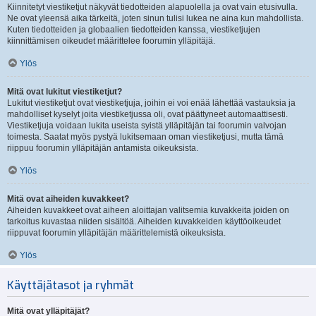
Kiinnitetyt viestiketjut näkyvät tiedotteiden alapuolella ja ovat vain etusivulla.
Ne ovat yleensä aika tärkeitä, joten sinun tulisi lukea ne aina kun mahdollista.
Kuten tiedotteiden ja globaalien tiedotteiden kanssa, viestiketjujen
kiinnittämisen oikeudet määrittelee foorumin ylläpitäjä.
Ylös
Mitä ovat lukitut viestiketjut?
Lukitut viestiketjut ovat viestiketjuja, joihin ei voi enää lähettää vastauksia ja
mahdolliset kyselyt joita viestiketjussa oli, ovat päättyneet automaattisesti.
Viestiketjuja voidaan lukita useista syistä ylläpitäjän tai foorumin valvojan
toimesta. Saatat myös pystyä lukitsemaan oman viestiketjusi, mutta tämä
riippuu foorumin ylläpitäjän antamista oikeuksista.
Ylös
Mitä ovat aiheiden kuvakkeet?
Aiheiden kuvakkeet ovat aiheen aloittajan valitsemia kuvakkeita joiden on
tarkoitus kuvastaa niiden sisältöä. Aiheiden kuvakkeiden käyttöoikeudet
riippuvat foorumin ylläpitäjän määrittelemistä oikeuksista.
Ylös
Käyttäjätasot ja ryhmät
Mitä ovat ylläpitäjät?