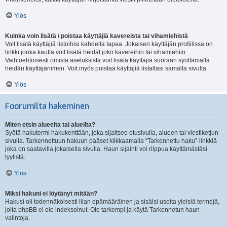
Ylös
Kuinka voin lisätä / poistaa käyttäjiä kavereista tai vihamiehistä
Voit lisätä käyttäjiä listoihisi kahdella tapaa. Jokaisen käyttäjän profiilissa on
linkki jonka kautta voit lisätä heidät joko kavereihin tai vihamiehiin.
Vaihtoehtoisesti omista asetuksista voit lisätä käyttäjiä suoraan syöttämällä
heidän käyttäjänimen. Voit myös poistaa käyttäjiä listaltasi samalta sivulta.
Ylös
Foorumilta hakeminen
Miten etsin alueelta tai alueilta?
Syötä hakutermi hakukenttään, joka sijaitsee etusivulla, alueen tai viestiketjun
sivulla. Tarkennettuun hakuun pääset klikkaamalla “Tarkennettu haku”-linkkiä
joka on saatavilla jokaisella sivulla. Haun sijainti voi riippua käyttämästäsi
tyylistä.
Ylös
Miksi hakuni ei löytänyt mitään?
Hakusi oli todennäköisesti liian epämääräinen ja sisälsi useita yleisiä termejä,
joita phpBB ei ole indeksoinut. Ole tarkempi ja käytä Tarkennetun haun
valintoja.