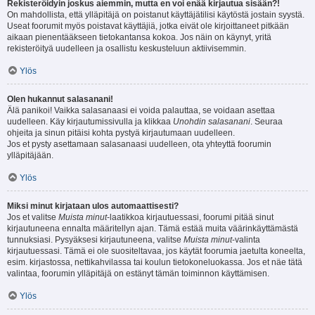
Rekisteröidyin joskus aiemmin, mutta en voi enää kirjautua sisään?!
On mahdollista, että ylläpitäjä on poistanut käyttäjätilisi käytöstä jostain syystä.
Useat foorumit myös poistavat käyttäjiä, jotka eivät ole kirjoittaneet pitkään
aikaan pienentääkseen tietokantansa kokoa. Jos näin on käynyt, yritä
rekisteröityä uudelleen ja osallistu keskusteluun aktiivisemmin.
Ylös
Olen hukannut salasanani!
Älä panikoi! Vaikka salasanaasi ei voida palauttaa, se voidaan asettaa
uudelleen. Käy kirjautumissivulla ja klikkaa
Unohdin salasanani
. Seuraa
ohjeita ja sinun pitäisi kohta pystyä kirjautumaan uudelleen.
Jos et pysty asettamaan salasanaasi uudelleen, ota yhteyttä foorumin
ylläpitäjään.
Ylös
Miksi minut kirjataan ulos automaattisesti?
Jos et valitse
Muista minut
-laatikkoa kirjautuessasi, foorumi pitää sinut
kirjautuneena ennalta määritellyn ajan. Tämä estää muita väärinkäyttämästä
tunnuksiasi. Pysyäksesi kirjautuneena, valitse
Muista minut
-valinta
kirjautuessasi. Tämä ei ole suositeltavaa, jos käytät foorumia jaetulta koneelta,
esim. kirjastossa, nettikahvilassa tai koulun tietokoneluokassa. Jos et näe tätä
valintaa, foorumin ylläpitäjä on estänyt tämän toiminnon käyttämisen.
Ylös