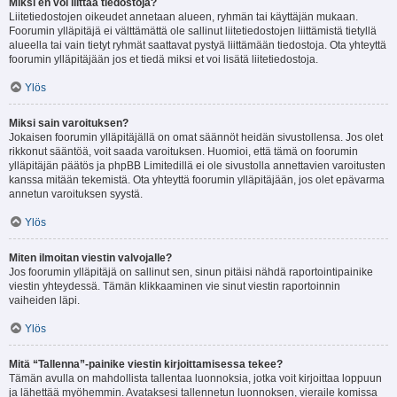
Miksi en voi liittää tiedostoja?
Liitetiedostojen oikeudet annetaan alueen, ryhmän tai käyttäjän mukaan.
Foorumin ylläpitäjä ei välttämättä ole sallinut liitetiedostojen liittämistä tietyllä
alueella tai vain tietyt ryhmät saattavat pystyä liittämään tiedostoja. Ota yhteyttä
foorumin ylläpitäjään jos et tiedä miksi et voi lisätä liitetiedostoja.
Ylös
Miksi sain varoituksen?
Jokaisen foorumin ylläpitäjällä on omat säännöt heidän sivustollensa. Jos olet
rikkonut sääntöä, voit saada varoituksen. Huomioi, että tämä on foorumin
ylläpitäjän päätös ja phpBB Limitedillä ei ole sivustolla annettavien varoitusten
kanssa mitään tekemistä. Ota yhteyttä foorumin ylläpitäjään, jos olet epävarma
annetun varoituksen syystä.
Ylös
Miten ilmoitan viestin valvojalle?
Jos foorumin ylläpitäjä on sallinut sen, sinun pitäisi nähdä raportointipainike
viestin yhteydessä. Tämän klikkaaminen vie sinut viestin raportoinnin
vaiheiden läpi.
Ylös
Mitä “Tallenna”-painike viestin kirjoittamisessa tekee?
Tämän avulla on mahdollista tallentaa luonnoksia, jotka voit kirjoittaa loppuun
ja lähettää myöhemmin. Avataksesi tallennetun luonnoksen, vieraile komissa