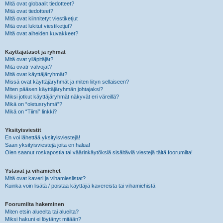
Mitä ovat globaalit tiedotteet?
Mitä ovat tiedotteet?
Mitä ovat kiinnitetyt viestiketjut
Mitä ovat lukitut viestiketjut?
Mitä ovat aiheiden kuvakkeet?
Käyttäjätasot ja ryhmät
Mitä ovat ylläpitäjät?
Mitä ovatr valvojat?
Mitä ovat käyttäjäryhmät?
Missä ovat käyttäjäryhmät ja miten liityn sellaiseen?
Miten pääsen käyttäjäryhmän johtajaksi?
Miksi jotkut käyttäjäryhmät näkyvät eri väreillä?
Mikä on “oletusryhmä”?
Mikä on “Tiimi” linkki?
Yksityisviestit
En voi lähettää yksityisviestejä!
Saan yksityisviestejä joita en halua!
Olen saanut roskapostia tai väärinkäytöksiä sisältäviä viestejä tältä foorumilta!
Ystävät ja vihamiehet
Mitä ovat kaveri ja vihamieslistat?
Kuinka voin lisätä / poistaa käyttäjiä kavereista tai vihamiehistä
Foorumilta hakeminen
Miten etsin alueelta tai alueilta?
Miksi hakuni ei löytänyt mitään?