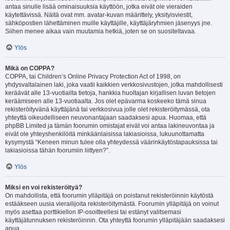
antaa sinulle lisää ominaisuuksia käyttöön, jotka eivät ole vieraiden
käytettävissä. Näitä ovat mm. avatar-kuvan määrittely, yksityisviestit,
sähköpostien lähettäminen muille käyttäjille, käyttäjäryhmien jäsenyys jne.
Siihen menee aikaa vain muutamia hetkiä, joten se on suositeltavaa.
Ylös
Mikä on COPPA?
COPPA, tai Children’s Online Privacy Protection Act of 1998, on
yhdysvaltalainen laki, joka vaatii kaikkien verkkosivustojen, jotka mahdollisesti
keräävät alle 13-vuotiailta tietoja, hankkia huoltajan kirjallisen luvan tietojen
keräämiseen alle 13-vuotiaalta. Jos olet epävarma koskeeko tämä sinua
rekisteröityvänä käyttäjänä tai verkkosivua jolle olet rekisteröitymässä, ota
yhteyttä oikeudelliseen neuvonantajaan saadaksesi apua. Huomaa, että
phpBB Limited ja tämän foorumin omistajat eivät voi antaa lakineuvontaa ja
eivät ole yhteyshenkilöitä minkäänlaisissa lakiasioissa, lukuunottamatta
kysymystä “Keneen minun tulee olla yhteydessä väärinkäytöstapauksissa tai
lakiasioissa tähän foorumiin liittyen?”.
Ylös
Miksi en voi rekisteröityä?
On mahdollista, että foorumin ylläpitäjä on poistanut rekisteröinnin käytöstä
estääkseen uusia vierailijoita rekisteröitymästä. Foorumin ylläpitäjä on voinut
myös asettaa porttikiellon IP-osoitteellesi tai estänyt valitsemasi
käyttäjätunnuksen rekisteröinnin. Ota yhteyttä foorumin ylläpitäjään saadaksesi
apua.