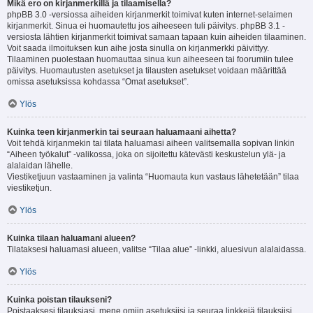
Mikä ero on kirjanmerkillä ja tilaamisella?
phpBB 3.0 -versiossa aiheiden kirjanmerkit toimivat kuten internet-selaimen
kirjanmerkit. Sinua ei huomautettu jos aiheeseen tuli päivitys. phpBB 3.1 -
versiosta lähtien kirjanmerkit toimivat samaan tapaan kuin aiheiden tilaaminen.
Voit saada ilmoituksen kun aihe josta sinulla on kirjanmerkki päivittyy.
Tilaaminen puolestaan huomauttaa sinua kun aiheeseen tai foorumiin tulee
päivitys. Huomautusten asetukset ja tilausten asetukset voidaan määrittää
omissa asetuksissa kohdassa “Omat asetukset”.
Ylös
Kuinka teen kirjanmerkin tai seuraan haluamaani aihetta?
Voit tehdä kirjanmekin tai tilata haluamasi aiheen valitsemalla sopivan linkin
“Aiheen työkalut” -valikossa, joka on sijoitettu kätevästi keskustelun ylä- ja
alalaidan lähelle.
Viestiketjuun vastaaminen ja valinta “Huomauta kun vastaus lähetetään” tilaa
viestiketjun.
Ylös
Kuinka tilaan haluamani alueen?
Tilataksesi haluamasi alueen, valitse “Tilaa alue” -linkki, aluesivun alalaidassa.
Ylös
Kuinka poistan tilaukseni?
Poistaaksesi tilauksiasi, mene omiin asetuksiisi ja seuraa linkkejä tilauksiisi.