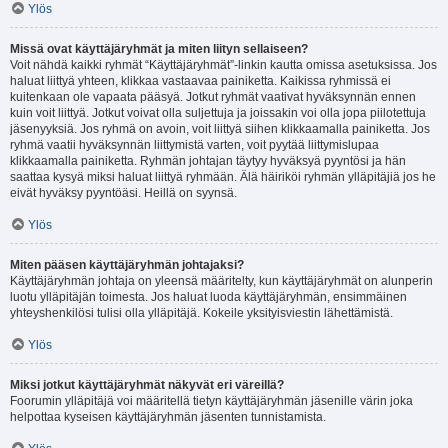
Ylös
Missä ovat käyttäjäryhmät ja miten liityn sellaiseen?
Voit nähdä kaikki ryhmät “Käyttäjäryhmät”-linkin kautta omissa asetuksissa. Jos
haluat liittyä yhteen, klikkaa vastaavaa painiketta. Kaikissa ryhmissä ei
kuitenkaan ole vapaata pääsyä. Jotkut ryhmät vaativat hyväksynnän ennen
kuin voit liittyä. Jotkut voivat olla suljettuja ja joissakin voi olla jopa piilotettuja
jäsenyyksiä. Jos ryhmä on avoin, voit liittyä siihen klikkaamalla painiketta. Jos
ryhmä vaatii hyväksynnän liittymistä varten, voit pyytää liittymislupaa
klikkaamalla painiketta. Ryhmän johtajan täytyy hyväksyä pyyntösi ja hän
saattaa kysyä miksi haluat liittyä ryhmään. Älä häiriköi ryhmän ylläpitäjiä jos he
eivät hyväksy pyyntöäsi. Heillä on syynsä.
Ylös
Miten pääsen käyttäjäryhmän johtajaksi?
Käyttäjäryhmän johtaja on yleensä määritelty, kun käyttäjäryhmät on alunperin
luotu ylläpitäjän toimesta. Jos haluat luoda käyttäjäryhmän, ensimmäinen
yhteyshenkilösi tulisi olla ylläpitäjä. Kokeile yksityisviestin lähettämistä.
Ylös
Miksi jotkut käyttäjäryhmät näkyvät eri väreillä?
Foorumin ylläpitäjä voi määritellä tietyn käyttäjäryhmän jäsenille värin joka
helpottaa kyseisen käyttäjäryhmän jäsenten tunnistamista.