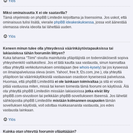
Ylös
Miksi ominaisuutta X ei ole saatavilla?
Tämä ohjelmisto on phpBB Limitedin kirjoittama ja lisensoima. Jos uskot, että
ominaisuus tulisi lisätä, vieraile
phpBB ideakeskuksessa
, jossa voit äänestää
olemassa olevia ideoita tai lähettää uuden.
Ylös
Keneen minun tulee olla yhteydessä väärinkäytöstapauksissa tai
lakiasioissa tähän foorumiin liittyen?
Kuka tahansa “Tiimi”-sivulla mainituista ylläpitäjistä on todennäköisesti sopiva
yhteyshenkilö valituksillesi. Jos et tätä kautta saa vastausta, sinun kannattaa
ottaa yhteyttä verkkotunnuksen omistajaan (tee
whois-kysely
) tai jos kyseessä
on ilmaispalvelussa oleva (esim. Yahoo!, free.fr, f2s.com, jne.), ota yhteyttä
ylläpitoon tai väärinkäytöksistä vastaavaan osastoon kyseisessä palvelussa.
Huomaa, että phpBB Limitedillä
ei ole lainkaan toimivaltaa
ja sitä ei voida
pitää vastuussa miten, missä tai kenen toimesta tämä foorumi on käytössä. Älä
ota yhteyttä phpBB Limitediin missään lakiasioissa
jotka eivät liity
phpBB.com-sivustoon tai pelkkään phpBB-sovellukseen itseensä. Jos lähetät
sähköpostia phpBB Limitedille
mistään kolmannen osapuolen
tämän
sovelluksen käytöstä, voit odottaa niukkasanaista vastausta, jos edes
vastausta lainkaan.
Ylös
Kuinka otan yhteyttä foorumin ylläpitäjään?