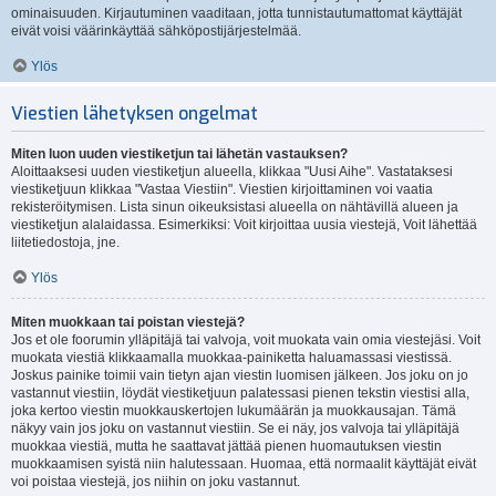
ominaisuuden. Kirjautuminen vaaditaan, jotta tunnistautumattomat käyttäjät
eivät voisi väärinkäyttää sähköpostijärjestelmää.
Ylös
Viestien lähetyksen ongelmat
Miten luon uuden viestiketjun tai lähetän vastauksen?
Aloittaaksesi uuden viestiketjun alueella, klikkaa "Uusi Aihe". Vastataksesi
viestiketjuun klikkaa "Vastaa Viestiin". Viestien kirjoittaminen voi vaatia
rekisteröitymisen. Lista sinun oikeuksistasi alueella on nähtävillä alueen ja
viestiketjun alalaidassa. Esimerkiksi: Voit kirjoittaa uusia viestejä, Voit lähettää
liitetiedostoja, jne.
Ylös
Miten muokkaan tai poistan viestejä?
Jos et ole foorumin ylläpitäjä tai valvoja, voit muokata vain omia viestejäsi. Voit
muokata viestiä klikkaamalla muokkaa-painiketta haluamassasi viestissä.
Joskus painike toimii vain tietyn ajan viestin luomisen jälkeen. Jos joku on jo
vastannut viestiin, löydät viestiketjuun palatessasi pienen tekstin viestisi alla,
joka kertoo viestin muokkauskertojen lukumäärän ja muokkausajan. Tämä
näkyy vain jos joku on vastannut viestiin. Se ei näy, jos valvoja tai ylläpitäjä
muokkaa viestiä, mutta he saattavat jättää pienen huomautuksen viestin
muokkaamisen syistä niin halutessaan. Huomaa, että normaalit käyttäjät eivät
voi poistaa viestejä, jos niihin on joku vastannut.