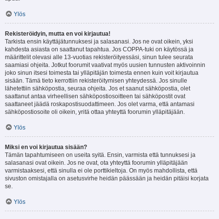
Ylös
Rekisteröidyin, mutta en voi kirjautua!
Tarkista ensin käyttäjätunnuksesi ja salasanasi. Jos ne ovat oikein, yksi
kahdesta asiasta on saattanut tapahtua. Jos COPPA-tuki on käytössä ja
määrittelit olevasi alle 13-vuotias rekisteröityessäsi, sinun tulee seurata
saamiasi ohjeita. Jotkut foorumit vaativat myös uusien tunnusten aktivoinnin
joko sinun itsesi toimesta tai ylläpitäjän toimesta ennen kuin voit kirjautua
sisään. Tämä tieto kerrottiin rekisteröitymisen yhteydessä. Jos sinulle
lähetettiin sähköpostia, seuraa ohjeita. Jos et saanut sähköpostia, olet
saattanut antaa virheellisen sähköpostiosoitteen tai sähköpostit ovat
saattaneet jäädä roskapostisuodattimeen. Jos olet varma, että antamasi
sähköpostiosoite oli oikein, yritä ottaa yhteyttä foorumin ylläpitäjään.
Ylös
Miksi en voi kirjautua sisään?
Tämän tapahtumiseen on useita syitä. Ensin, varmista että tunnuksesi ja
salasanasi ovat oikein. Jos ne ovat, ota yhteyttä foorumin ylläpitäjään
varmistaaksesi, että sinulla ei ole porttikieltoja. On myös mahdollista, että
sivuston omistajalla on asetusvirhe heidän päässään ja heidän pitäisi korjata
se.
Ylös