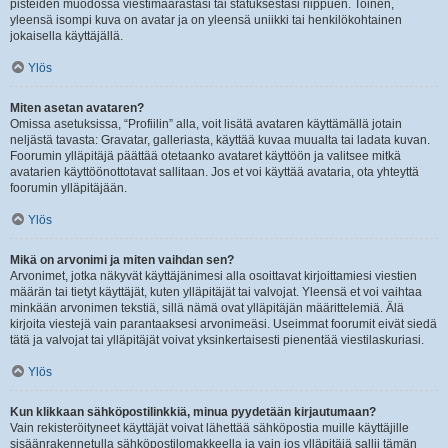
pisteiden muodossa viestimäärästäsi tai statuksestasi riippuen. Toinen,
yleensä isompi kuva on avatar ja on yleensä uniikki tai henkilökohtainen
jokaisella käyttäjällä.
Ylös
Miten asetan avataren?
Omissa asetuksissa, “Profiilin” alla, voit lisätä avataren käyttämällä jotain
neljästä tavasta: Gravatar, galleriasta, käyttää kuvaa muualta tai ladata kuvan.
Foorumin ylläpitäjä päättää otetaanko avataret käyttöön ja valitsee mitkä
avatarien käyttöönottotavat sallitaan. Jos et voi käyttää avataria, ota yhteyttä
foorumin ylläpitäjään.
Ylös
Mikä on arvonimi ja miten vaihdan sen?
Arvonimet, jotka näkyvät käyttäjänimesi alla osoittavat kirjoittamiesi viestien
määrän tai tietyt käyttäjät, kuten ylläpitäjät tai valvojat. Yleensä et voi vaihtaa
minkään arvonimen tekstiä, sillä nämä ovat ylläpitäjän määrittelemiä. Älä
kirjoita viestejä vain parantaaksesi arvonimeäsi. Useimmat foorumit eivät siedä
tätä ja valvojat tai ylläpitäjät voivat yksinkertaisesti pienentää viestilaskuriasi.
Ylös
Kun klikkaan sähköpostilinkkiä, minua pyydetään kirjautumaan?
Vain rekisteröityneet käyttäjät voivat lähettää sähköpostia muille käyttäjille
sisäänrakennetulla sähköpostilomakkeella ja vain jos ylläpitäjä sallii tämän