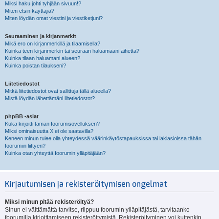
Miksi haku johti tyhjään sivuun!?
Miten etsin käyttäjiä?
Miten löydän omat viestini ja viestiketjuni?
Seuraaminen ja kirjanmerkit
Mikä ero on kirjanmerkillä ja tilaamisella?
Kuinka teen kirjanmerkin tai seuraan haluamaani aihetta?
Kuinka tilaan haluamani alueen?
Kuinka poistan tilaukseni?
Liitetiedostot
Mitkä liitetiedostot ovat sallittuja tällä alueella?
Mistä löydän lähettämäni liitetiedostot?
phpBB -asiat
Kuka kirjoitti tämän foorumisovelluksen?
Miksi ominaisuutta X ei ole saatavilla?
Keneen minun tulee olla yhteydessä väärinkäytöstapauksissa tai lakiasioissa tähän
foorumiin liittyen?
Kuinka otan yhteyttä foorumin ylläpitäjään?
Kirjautumisen ja rekisteröitymisen ongelmat
Miksi minun pitää rekisteröityä?
Sinun ei välttämättä tarvitse, riippuu foorumin ylläpitäjästä, tarvitaanko
foorumilla kirjoittamiseen rekisteröitymistä. Rekisteröityminen voi kuitenkin