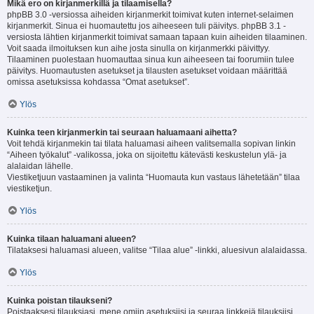
Mikä ero on kirjanmerkillä ja tilaamisella?
phpBB 3.0 -versiossa aiheiden kirjanmerkit toimivat kuten internet-selaimen
kirjanmerkit. Sinua ei huomautettu jos aiheeseen tuli päivitys. phpBB 3.1 -
versiosta lähtien kirjanmerkit toimivat samaan tapaan kuin aiheiden tilaaminen.
Voit saada ilmoituksen kun aihe josta sinulla on kirjanmerkki päivittyy.
Tilaaminen puolestaan huomauttaa sinua kun aiheeseen tai foorumiin tulee
päivitys. Huomautusten asetukset ja tilausten asetukset voidaan määrittää
omissa asetuksissa kohdassa “Omat asetukset”.
Ylös
Kuinka teen kirjanmerkin tai seuraan haluamaani aihetta?
Voit tehdä kirjanmekin tai tilata haluamasi aiheen valitsemalla sopivan linkin
“Aiheen työkalut” -valikossa, joka on sijoitettu kätevästi keskustelun ylä- ja
alalaidan lähelle.
Viestiketjuun vastaaminen ja valinta “Huomauta kun vastaus lähetetään” tilaa
viestiketjun.
Ylös
Kuinka tilaan haluamani alueen?
Tilataksesi haluamasi alueen, valitse “Tilaa alue” -linkki, aluesivun alalaidassa.
Ylös
Kuinka poistan tilaukseni?
Poistaaksesi tilauksiasi, mene omiin asetuksiisi ja seuraa linkkejä tilauksiisi.