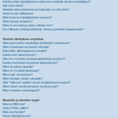
Kuinka estän käyttäjänimeni näkymisen paikalla olevissa käyttäjissä?
Ajat ovat väärin!
Vaihdoin aikavyöhykkeen ja kellonaika on silti väärin!
Kieleni ei ole valittavana!
Mitä kuvia on käyttäjänimeni vieressä?
Miten asetan avataren?
Mikä on arvonimi ja miten vaihdan sen?
Kun klikkaan sähköpostilinkkiä, minua pyydetään kirjautumaan?
Viestien lähetyksen ongelmat
Miten luon uuden viestiketjun tai lähetän vastauksen?
Miten muokkaan tai poistan viestejä?
Miten liitän allekirjoituksen viestiini?
Kuinka luon äänestyksen?
Miksi en voi lisätä vastausvaihtoehtoja kyselyyn?
Kuinka muokkaan tai poistan äänestyksen?
Miksi en pääse alueelle?
Miksi en voi liittää tiedostoja?
Miksi sain varoituksen?
Miten ilmoitan viestin valvojalle?
Mitä “Tallenna”-painike viestin kirjoittamisessa tekee?
Miksi minun viestini tarvitsee hyväksynnän?
Miten tönäisen viestiketjuani?
Muotoilu ja aiheiden tyypit
Mikä on BBCode?
Onko HTML sallittu?
Mitä ovat hymiöt?
Voinko lähettää kuvia?