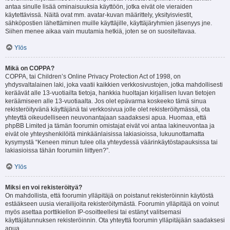
antaa sinulle lisää ominaisuuksia käyttöön, jotka eivät ole vieraiden
käytettävissä. Näitä ovat mm. avatar-kuvan määrittely, yksityisviestit,
sähköpostien lähettäminen muille käyttäjille, käyttäjäryhmien jäsenyys jne.
Siihen menee aikaa vain muutamia hetkiä, joten se on suositeltavaa.
Ylös
Mikä on COPPA?
COPPA, tai Children’s Online Privacy Protection Act of 1998, on
yhdysvaltalainen laki, joka vaatii kaikkien verkkosivustojen, jotka mahdollisesti
keräävät alle 13-vuotiailta tietoja, hankkia huoltajan kirjallisen luvan tietojen
keräämiseen alle 13-vuotiaalta. Jos olet epävarma koskeeko tämä sinua
rekisteröityvänä käyttäjänä tai verkkosivua jolle olet rekisteröitymässä, ota
yhteyttä oikeudelliseen neuvonantajaan saadaksesi apua. Huomaa, että
phpBB Limited ja tämän foorumin omistajat eivät voi antaa lakineuvontaa ja
eivät ole yhteyshenkilöitä minkäänlaisissa lakiasioissa, lukuunottamatta
kysymystä “Keneen minun tulee olla yhteydessä väärinkäytöstapauksissa tai
lakiasioissa tähän foorumiin liittyen?”.
Ylös
Miksi en voi rekisteröityä?
On mahdollista, että foorumin ylläpitäjä on poistanut rekisteröinnin käytöstä
estääkseen uusia vierailijoita rekisteröitymästä. Foorumin ylläpitäjä on voinut
myös asettaa porttikiellon IP-osoitteellesi tai estänyt valitsemasi
käyttäjätunnuksen rekisteröinnin. Ota yhteyttä foorumin ylläpitäjään saadaksesi
apua.