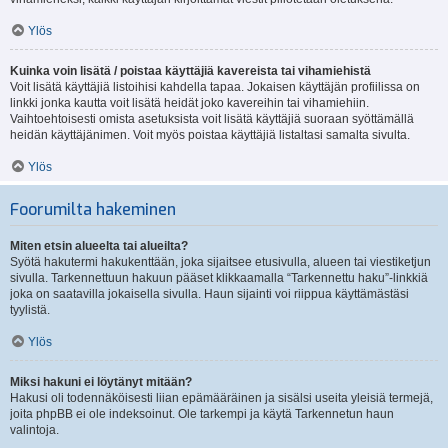
Ylös
Kuinka voin lisätä / poistaa käyttäjiä kavereista tai vihamiehistä
Voit lisätä käyttäjiä listoihisi kahdella tapaa. Jokaisen käyttäjän profiilissa on
linkki jonka kautta voit lisätä heidät joko kavereihin tai vihamiehiin.
Vaihtoehtoisesti omista asetuksista voit lisätä käyttäjiä suoraan syöttämällä
heidän käyttäjänimen. Voit myös poistaa käyttäjiä listaltasi samalta sivulta.
Ylös
Foorumilta hakeminen
Miten etsin alueelta tai alueilta?
Syötä hakutermi hakukenttään, joka sijaitsee etusivulla, alueen tai viestiketjun
sivulla. Tarkennettuun hakuun pääset klikkaamalla “Tarkennettu haku”-linkkiä
joka on saatavilla jokaisella sivulla. Haun sijainti voi riippua käyttämästäsi
tyylistä.
Ylös
Miksi hakuni ei löytänyt mitään?
Hakusi oli todennäköisesti liian epämääräinen ja sisälsi useita yleisiä termejä,
joita phpBB ei ole indeksoinut. Ole tarkempi ja käytä Tarkennetun haun
valintoja.