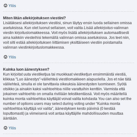
Ylös
Miten liitän allekirjoituksen viestiini?
Lisätäksesi allekirjoituksen viestiisi, sinun täytyy ensin luoda sellainen omissa
asetuksissa. Kun olet luonut sellaisen, voit valita
Lisää allekirjoitus
-valinnan
viestin kirjoituslomakkeessa. Voit myös lisätä allekirjoituksen automaattisesti
aina kaikkiin viesteihisi tekemällä valinnan omissa asetuksissa. Jos teet niin,
voit silti estää allekirjoituksen liittämisen yksittäiseen viestiin poistamalla
valinnan viestinkirjoituslomakkeessa.
Ylös
Kuinka luon äänestyksen?
Kun kirjoitat uuta viestiketjua tai muokkaat viestiketjun ensimmäistä viestiä,
klikkaa "Luo äänestys"-välilehteä viestilomakkeen alapuolella. Jos et näe tätä
välilehteä, sinulla ei ole tarvittavia oikeuksia äänestysten luomiseen. Syötä
otsikko ja ainakin kaksi vaihtoehtoa niille varattuihin kenttiin. Varmista että
jokainen vaihtoehto on omalla rivillään tekstikentässä. Voit myös määritellä
kuinka monta vaihtoehtoa käyttäjät voivat valita kohdasta You can also set the
number of options users may select during voting under “Kuinka monta
vaihtoehtoa käyttäjä voi valita”, äänestyksen kesto päivinä (0 kestää
loputtomasti) ja viimeisenä voit antaa käyttäjille mahdollisuuden muuttaa
ääntään.
Ylös