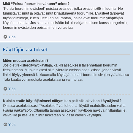
Mitä “Poista foorumin evästeet” tekee?
“Poista foorumin evästeet” poistaa evästeet, jotka ovat phpBB:n luomia. Ne
tunnistavat sinut ja pitävät sinut kirjautuneena foorumille. Evästeet tarjoavat
myös toimintoja, kuten luettujen seurantaa, jos ne ovat foorumin ylläpitäjän
käyttöönottamia. Jos sinulla on sisään tai uloskirjautumisen kanssa ongelmia,
foorumin evästeiden poistaminen voi auttaa.
Ylös
Käyttäjän asetukset
Miten muutan asetuksiani?
Jos olet rekisteröitynyt käyttäjä, kaikki asetuksesi tallennetaan foorumin
tietokantaan. Muokataksesi niitä, vieraile omissa asetuksissa, johon vievä
linkki löytyy yleensä klikkaamalla käyttäjänimeäsi foorumin sivujen ylälaidassa.
Tätä kautta voit muokata asetuksiasi ja valintojasi.
Ylös
Kuinka estän käyttäjänimeni näkymisen paikalla olevissa käyttäjissä?
Omissa asetuksissasi, “Asetukset”-välilehdellä, löydät mahdollisuuden valita
Piilota paikallaolo
. Ottamalla tämän asetuksen käyttöön näyt vain ylläpitäjille,
valvojille ja itsellesi. Sinut lasketaan piilossa oleviin käyttäjiin.
Ylös