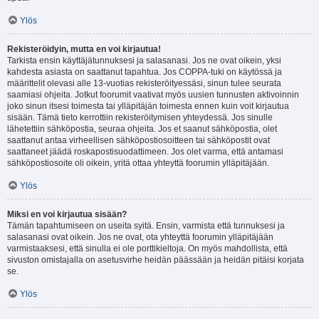
Ylös
Rekisteröidyin, mutta en voi kirjautua!
Tarkista ensin käyttäjätunnuksesi ja salasanasi. Jos ne ovat oikein, yksi
kahdesta asiasta on saattanut tapahtua. Jos COPPA-tuki on käytössä ja
määrittelit olevasi alle 13-vuotias rekisteröityessäsi, sinun tulee seurata
saamiasi ohjeita. Jotkut foorumit vaativat myös uusien tunnusten aktivoinnin
joko sinun itsesi toimesta tai ylläpitäjän toimesta ennen kuin voit kirjautua
sisään. Tämä tieto kerrottiin rekisteröitymisen yhteydessä. Jos sinulle
lähetettiin sähköpostia, seuraa ohjeita. Jos et saanut sähköpostia, olet
saattanut antaa virheellisen sähköpostiosoitteen tai sähköpostit ovat
saattaneet jäädä roskapostisuodattimeen. Jos olet varma, että antamasi
sähköpostiosoite oli oikein, yritä ottaa yhteyttä foorumin ylläpitäjään.
Ylös
Miksi en voi kirjautua sisään?
Tämän tapahtumiseen on useita syitä. Ensin, varmista että tunnuksesi ja
salasanasi ovat oikein. Jos ne ovat, ota yhteyttä foorumin ylläpitäjään
varmistaaksesi, että sinulla ei ole porttikieltoja. On myös mahdollista, että
sivuston omistajalla on asetusvirhe heidän päässään ja heidän pitäisi korjata
se.
Ylös