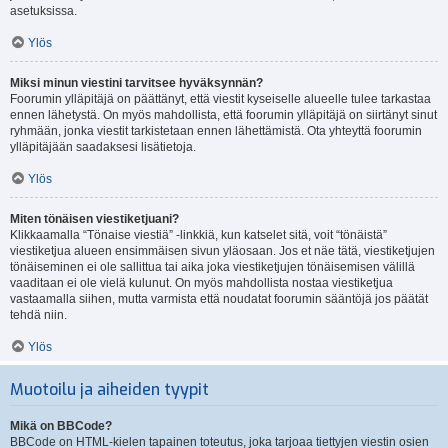
asetuksissa.
Ylös
Miksi minun viestini tarvitsee hyväksynnän?
Foorumin ylläpitäjä on päättänyt, että viestit kyseiselle alueelle tulee tarkastaa
ennen lähetystä. On myös mahdollista, että foorumin ylläpitäjä on siirtänyt sinut
ryhmään, jonka viestit tarkistetaan ennen lähettämistä. Ota yhteyttä foorumin
ylläpitäjään saadaksesi lisätietoja.
Ylös
Miten tönäisen viestiketjuani?
Klikkaamalla “Tönaise viestiä” -linkkiä, kun katselet sitä, voit “tönäistä”
viestiketjua alueen ensimmäisen sivun yläosaan. Jos et näe tätä, viestiketjujen
tönäiseminen ei ole sallittua tai aika joka viestiketjujen tönäisemisen välillä
vaaditaan ei ole vielä kulunut. On myös mahdollista nostaa viestiketjua
vastaamalla siihen, mutta varmista että noudatat foorumin sääntöjä jos päätät
tehdä niin.
Ylös
Muotoilu ja aiheiden tyypit
Mikä on BBCode?
BBCode on HTML-kielen tapainen toteutus, joka tarjoaa tiettyjen viestin osien