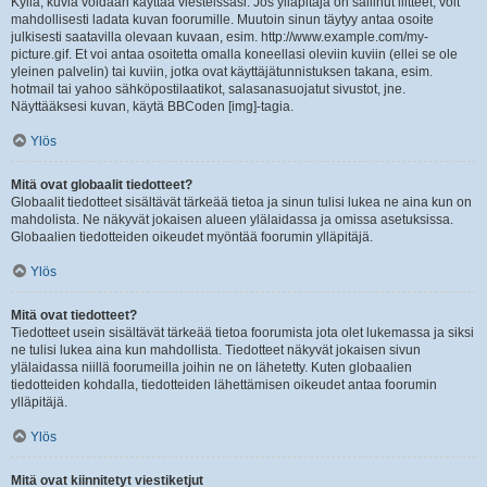
Kyllä, kuvia voidaan käyttää viesteissäsi. Jos ylläpitäjä on sallinut liitteet, voit
mahdollisesti ladata kuvan foorumille. Muutoin sinun täytyy antaa osoite
julkisesti saatavilla olevaan kuvaan, esim. http://www.example.com/my-
picture.gif. Et voi antaa osoitetta omalla koneellasi oleviin kuviin (ellei se ole
yleinen palvelin) tai kuviin, jotka ovat käyttäjätunnistuksen takana, esim.
hotmail tai yahoo sähköpostilaatikot, salasanasuojatut sivustot, jne.
Näyttääksesi kuvan, käytä BBCoden [img]-tagia.
Ylös
Mitä ovat globaalit tiedotteet?
Globaalit tiedotteet sisältävät tärkeää tietoa ja sinun tulisi lukea ne aina kun on
mahdolista. Ne näkyvät jokaisen alueen ylälaidassa ja omissa asetuksissa.
Globaalien tiedotteiden oikeudet myöntää foorumin ylläpitäjä.
Ylös
Mitä ovat tiedotteet?
Tiedotteet usein sisältävät tärkeää tietoa foorumista jota olet lukemassa ja siksi
ne tulisi lukea aina kun mahdollista. Tiedotteet näkyvät jokaisen sivun
ylälaidassa niillä foorumeilla joihin ne on lähetetty. Kuten globaalien
tiedotteiden kohdalla, tiedotteiden lähettämisen oikeudet antaa foorumin
ylläpitäjä.
Ylös
Mitä ovat kiinnitetyt viestiketjut