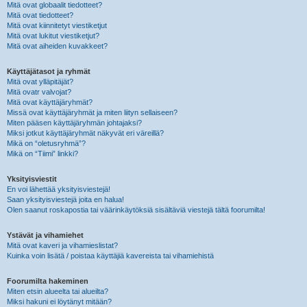
Mitä ovat globaalit tiedotteet?
Mitä ovat tiedotteet?
Mitä ovat kiinnitetyt viestiketjut
Mitä ovat lukitut viestiketjut?
Mitä ovat aiheiden kuvakkeet?
Käyttäjätasot ja ryhmät
Mitä ovat ylläpitäjät?
Mitä ovatr valvojat?
Mitä ovat käyttäjäryhmät?
Missä ovat käyttäjäryhmät ja miten liityn sellaiseen?
Miten pääsen käyttäjäryhmän johtajaksi?
Miksi jotkut käyttäjäryhmät näkyvät eri väreillä?
Mikä on “oletusryhmä”?
Mikä on “Tiimi” linkki?
Yksityisviestit
En voi lähettää yksityisviestejä!
Saan yksityisviestejä joita en halua!
Olen saanut roskapostia tai väärinkäytöksiä sisältäviä viestejä tältä foorumilta!
Ystävät ja vihamiehet
Mitä ovat kaveri ja vihamieslistat?
Kuinka voin lisätä / poistaa käyttäjiä kavereista tai vihamiehistä
Foorumilta hakeminen
Miten etsin alueelta tai alueilta?
Miksi hakuni ei löytänyt mitään?