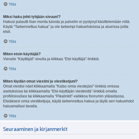
Ylös
Miksi haku johti tyhjään sivuun!?
Hakusi palautti liian monta tulosta ja palvelin ei pystynyt käsittelemään niitä.
Käytä “Tarkennettua hakua” ja ole tarkempi hakuehdoissa ja alueissa joilta
etsit.
Ylös
Miten etsin käyttäjiä?
Vieraile “Käyttäjät”-sivulla ja klikkaa “Etsi käyttäjä”-linkkiä.
Ylös
Miten löydän omat viestini ja viestiketjuni?
Omat viestisi näet klikkaamalla “Katso omia viestejäsi”-linkkiä omissa
asetuksissa tai klikkaamalla “Etsi käyttäjän viesteistä”-linkkiä omalla
profiilisivullasi tai klikkaamalla “Pikalinkit”-valikkoa foorumin ylälaidassa.
Etsiäksesi omia viestiketjuja, käytä tarkennettua hakua ja täytä sen hakuehdot
haluamallasi tavalla.
Ylös
Seuraaminen ja kirjanmerkit