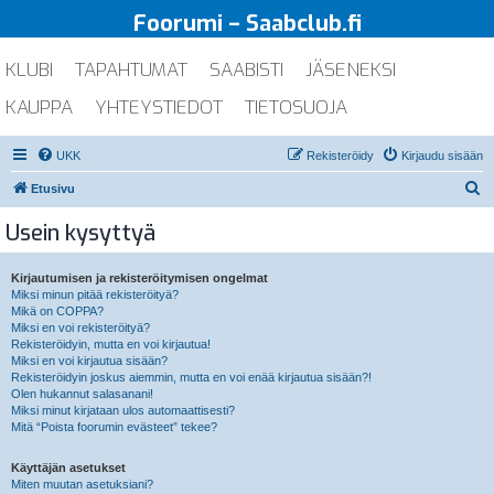
Foorumi – Saabclub.fi
KLUBI
TAPAHTUMAT
SAABISTI
JÄSENEKSI
KAUPPA
YHTEYSTIEDOT
TIETOSUOJA
UKK
Rekisteröidy
Kirjaudu sisään
E
Etusivu
t
Usein kysyttyä
s
i
Kirjautumisen ja rekisteröitymisen ongelmat
Miksi minun pitää rekisteröityä?
Mikä on COPPA?
Miksi en voi rekisteröityä?
Rekisteröidyin, mutta en voi kirjautua!
Miksi en voi kirjautua sisään?
Rekisteröidyin joskus aiemmin, mutta en voi enää kirjautua sisään?!
Olen hukannut salasanani!
Miksi minut kirjataan ulos automaattisesti?
Mitä “Poista foorumin evästeet” tekee?
Käyttäjän asetukset
Miten muutan asetuksiani?