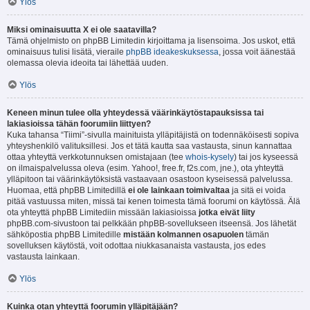
Ylös
Miksi ominaisuutta X ei ole saatavilla?
Tämä ohjelmisto on phpBB Limitedin kirjoittama ja lisensoima. Jos uskot, että
ominaisuus tulisi lisätä, vieraile
phpBB ideakeskuksessa
, jossa voit äänestää
olemassa olevia ideoita tai lähettää uuden.
Ylös
Keneen minun tulee olla yhteydessä väärinkäytöstapauksissa tai
lakiasioissa tähän foorumiin liittyen?
Kuka tahansa “Tiimi”-sivulla mainituista ylläpitäjistä on todennäköisesti sopiva
yhteyshenkilö valituksillesi. Jos et tätä kautta saa vastausta, sinun kannattaa
ottaa yhteyttä verkkotunnuksen omistajaan (tee
whois-kysely
) tai jos kyseessä
on ilmaispalvelussa oleva (esim. Yahoo!, free.fr, f2s.com, jne.), ota yhteyttä
ylläpitoon tai väärinkäytöksistä vastaavaan osastoon kyseisessä palvelussa.
Huomaa, että phpBB Limitedillä
ei ole lainkaan toimivaltaa
ja sitä ei voida
pitää vastuussa miten, missä tai kenen toimesta tämä foorumi on käytössä. Älä
ota yhteyttä phpBB Limitediin missään lakiasioissa
jotka eivät liity
phpBB.com-sivustoon tai pelkkään phpBB-sovellukseen itseensä. Jos lähetät
sähköpostia phpBB Limitedille
mistään kolmannen osapuolen
tämän
sovelluksen käytöstä, voit odottaa niukkasanaista vastausta, jos edes
vastausta lainkaan.
Ylös
Kuinka otan yhteyttä foorumin ylläpitäjään?