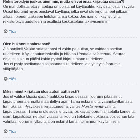
Rekisteröidyin joskus aiemmin, mutta en voi enää kirjautua sisään?!
On mahdollista, että ylläpitäjä on poistanut käyttäjätilisi käytöstä jostain syystä.
Useat foorumit myös poistavat käyttäjiä, jotka eivät ole kirjoittaneet pitkään
aikaan pienentääkseen tietokantansa kokoa. Jos näin on käynyt, yritä
rekisteröityä uudelleen ja osallistu keskusteluun aktiivisemmin.
Ylös
Olen hukannut salasanani!
Älä panikoi! Vaikka salasanaasi ei voida palauttaa, se voidaan asettaa
uudelleen. Käy kirjautumissivulla ja klikkaa
Unohdin salasanani
. Seuraa
ohjeita ja sinun pitäisi kohta pystyä kirjautumaan uudelleen.
Jos et pysty asettamaan salasanaasi uudelleen, ota yhteyttä foorumin
ylläpitäjään.
Ylös
Miksi minut kirjataan ulos automaattisesti?
Jos et valitse
Muista minut
-laatikkoa kirjautuessasi, foorumi pitää sinut
kirjautuneena ennalta määritellyn ajan. Tämä estää muita väärinkäyttämästä
tunnuksiasi. Pysyäksesi kirjautuneena, valitse
Muista minut
-valinta
kirjautuessasi. Tämä ei ole suositeltavaa, jos käytät foorumia jaetulta koneelta,
esim. kirjastossa, nettikahvilassa tai koulun tietokoneluokassa. Jos et näe tätä
valintaa, foorumin ylläpitäjä on estänyt tämän toiminnon käyttämisen.
Ylös