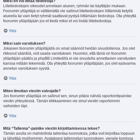
Miksi en voi liittää tiedostoja?
Liitetiedostojen oikeudet annetaan alueen, ryhmän tai käyttäjän mukaan.
Foorumin ylläpitäjä ei välttämättä ole sallinut liitetiedostojen liittämistä tietyllä
alueella tai vain tietyt ryhmät saattavat pystyä liittämään tiedostoja. Ota yhteyttä
foorumin ylläpitäjään jos et tiedä miksi et voi lisätä liitetiedostoja.
Ylös
Miksi sain varoituksen?
Jokaisen foorumin ylläpitäjällä on omat säännöt heidän sivustollensa. Jos olet
rikkonut sääntöä, voit saada varoituksen. Huomioi, että tämä on foorumin
ylläpitäjän päätös ja phpBB Limitedillä ei ole sivustolla annettavien varoitusten
kanssa mitään tekemistä. Ota yhteyttä foorumin ylläpitäjään, jos olet epävarma
annetun varoituksen syystä.
Ylös
Miten ilmoitan viestin valvojalle?
Jos foorumin ylläpitäjä on sallinut sen, sinun pitäisi nähdä raportointipainike
viestin yhteydessä. Tämän klikkaaminen vie sinut viestin raportoinnin
vaiheiden läpi.
Ylös
Mitä “Tallenna”-painike viestin kirjoittamisessa tekee?
Tämän avulla on mahdollista tallentaa luonnoksia, jotka voit kirjoittaa loppuun
ja lähettää myöhemmin. Avataksesi tallennetun luonnoksen, vieraile komissa