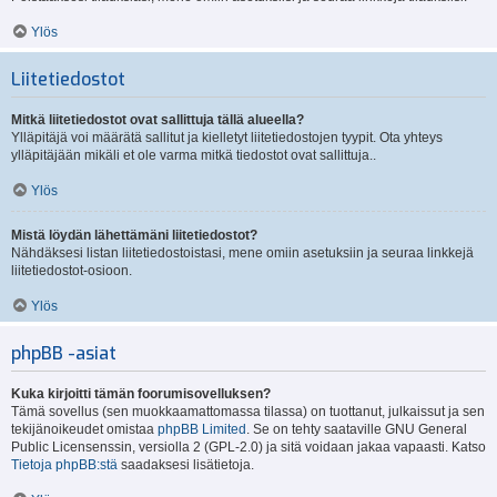
Ylös
Liitetiedostot
Mitkä liitetiedostot ovat sallittuja tällä alueella?
Ylläpitäjä voi määrätä sallitut ja kielletyt liitetiedostojen tyypit. Ota yhteys
ylläpitäjään mikäli et ole varma mitkä tiedostot ovat sallittuja..
Ylös
Mistä löydän lähettämäni liitetiedostot?
Nähdäksesi listan liitetiedostoistasi, mene omiin asetuksiin ja seuraa linkkejä
liitetiedostot-osioon.
Ylös
phpBB -asiat
Kuka kirjoitti tämän foorumisovelluksen?
Tämä sovellus (sen muokkaamattomassa tilassa) on tuottanut, julkaissut ja sen
tekijänoikeudet omistaa
phpBB Limited
. Se on tehty saataville GNU General
Public Licensenssin, versiolla 2 (GPL-2.0) ja sitä voidaan jakaa vapaasti. Katso
Tietoja phpBB:stä
saadaksesi lisätietoja.