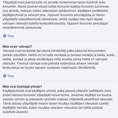
Ylläpitäjät ovat jäseniä joille on annettu korkeimman tason kontrolli koko
foorumiin. Nämä jäsenet voivat hallita foorumin kaikkia foorumin toiminnan
osa-alueita, mukaan lukien oikeuksien asettaminen, käyttäjien porttikiellot,
käyttäjäryhmät ja valvojat yms., riippuen foorumin perustajasta ja hänen
ylläpitäjille määrittelemistä oikeuksista. Heillä saattaa olla myös täydet
valvojan oikeudet kaikilla keskustelualueilla, riippuen foorumin perustajan
määrittelemistä asetuksista.
Ylös
Mitä ovatr valvojat?
Valvojat ovat henkilöitä (tai ryhmä henkilöitä) jotka katsovat foorumeiden
perään päivittäin. Heillä on on valta muokata ja poistaa viestejä ja lukita, avata,
siirtää, poistaa ja jakaa viestiketjuja niillä alueilla joissa heillä on valvojan
oikeudet. Yleensä valvojat ovat paikalla estämässä aiheen vierestä
keskustelua tai hyvien tapojen vastaisen materiaalin lähettämistä.
Ylös
Mitä ovat käyttäjäryhmät?
Käyttäjäryhmät ovat käyttäjien ryhmiä, jotka jakavat yhteisön hallittaviin osiin,
joiden kanssa foorumin ylläpitäjät voivat toimia. Jokainen käyttäjä voi kuulua
useisiin ryhmiin ja jokaiselle ryhmälle voidaan määritellä yksilölliset oikeudet.
Tämä tarjoaa ylläpitäjille helpon tavan muuttaa käyttäjien oikeuksia useille
käyttäjille kerralla, kuten muuttaa valvojien oikeuksia tai hallita pääsyä
suljetulle alueelle.