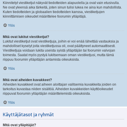
Kiinnitetyt viestiketjut näkyvät tiedotteiden alapuolella ja ovat vain etusivulla.
Ne ovat yleensä aika tärkeitä, joten sinun tulisi lukea ne aina kun mahdollista.
Kuten tiedotteiden ja globaalien tiedotteiden kanssa, viestiketjujen
kiinnittämisen oikeudet määrittelee foorumin ylläpitäjä.
Ylös
Mitä ovat lukitut viestiketjut?
Lukitut viestiketjut ovat viestiketjuja, joihin ei voi enää lähettää vastauksia ja
mahdolliset kyselyt joita viestiketjussa oli, ovat päättyneet automaattisesti.
Viestiketjuja voidaan lukita useista syistä ylläpitäjän tai foorumin valvojan
toimesta. Saatat myös pystyä lukitsemaan oman viestiketjusi, mutta tämä
riippuu foorumin ylläpitäjän antamista oikeuksista.
Ylös
Mitä ovat aiheiden kuvakkeet?
Aiheiden kuvakkeet ovat aiheen aloittajan valitsemia kuvakkeita joiden on
tarkoitus kuvastaa niiden sisältöä. Aiheiden kuvakkeiden käyttöoikeudet
riippuvat foorumin ylläpitäjän määrittelemistä oikeuksista.
Ylös
Käyttäjätasot ja ryhmät
Mitä ovat ylläpitäjät?