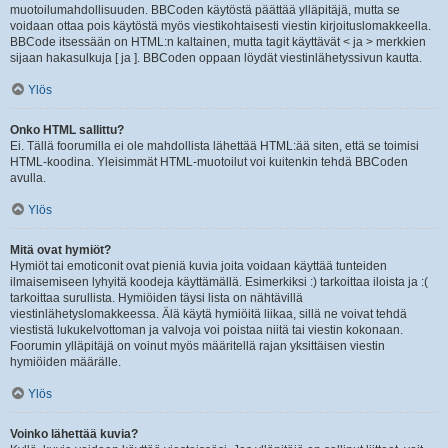
muotoilumahdollisuuden. BBCoden käytöstä päättää ylläpitäjä, mutta se
voidaan ottaa pois käytöstä myös viestikohtaisesti viestin kirjoituslomakkeella.
BBCode itsessään on HTML:n kaltainen, mutta tagit käyttävät < ja > merkkien
sijaan hakasulkuja [ ja ]. BBCoden oppaan löydät viestinlähetyssivun kautta.
Ylös
Onko HTML sallittu?
Ei. Tällä foorumilla ei ole mahdollista lähettää HTML:ää siten, että se toimisi
HTML-koodina. Yleisimmät HTML-muotoilut voi kuitenkin tehdä BBCoden
avulla.
Ylös
Mitä ovat hymiöt?
Hymiöt tai emoticonit ovat pieniä kuvia joita voidaan käyttää tunteiden
ilmaisemiseen lyhyitä koodeja käyttämällä. Esimerkiksi :) tarkoittaa iloista ja :(
tarkoittaa surullista. Hymiöiden täysi lista on nähtävillä
viestinlähetyslomakkeessa. Älä käytä hymiöitä liikaa, sillä ne voivat tehdä
viestistä lukukelvottoman ja valvoja voi poistaa niitä tai viestin kokonaan.
Foorumin ylläpitäjä on voinut myös määritellä rajan yksittäisen viestin
hymiöiden määrälle.
Ylös
Voinko lähettää kuvia?