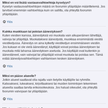
Miksi en voi lisätä vastausvaihtoehtoja kyselyyn?
Kyselyn vastausvaihtoehtojen määrä on foorumin ylläpitäjän määrittelemä. Jos
tarvitset enemmän vaihtoehtoja kuin on sallittu, ota yhteyttä foorumin
ylläpitäjään.
Ylös
Kuinka muokkaan tai poistan äänestyksen?
Kuten viestien kanssa, äänestyksiä voi muokata vain alkuperäinen lähettäjä,
valvoja tai ylläpitäjä. Muokataksesi äänestystä, muokkaa ensimmäistä viestiä
viestiketjussa. Äänestys on aina kytketty viestiketjun ensimmäiseen viestiin.
Jos kukaan ei ole vielä äänestänyt, käyttäjät voivat poistaa äänestyksen tai
muokata mitä tahansa äänestyksen asetusta. Jos käyttäjät ovat kuitenkin jo
äänestäneet, vain valvojat tai ylläpitäjät voivat muokata tai poistaa sen. Tämä
estää äänestysvaihtoehtojen vaihtamisen kesken äänestyksen.
Ylös
Miksi en pääse alueelle?
Jotkin alueet saattavat olla rajattu vain tietyille käyttäjille tai ryhmille.
Katsoaksesi, lukeaksesi, kirjoittaaksesi tai muiden toimintojen tekeminen
alueella saattaa tarvita erikoisoikeuksia. Jos haluat oikeudet, ota yhteyttä
foorumin valvojaan tai ylläpitäjään.
Ylös