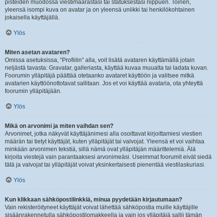
pisteiden muodossa viestimäärästäsi tai statuksestasi riippuen. Toinen,
yleensä isompi kuva on avatar ja on yleensä uniikki tai henkilökohtainen
jokaisella käyttäjällä.
Ylös
Miten asetan avataren?
Omissa asetuksissa, “Profiilin” alla, voit lisätä avataren käyttämällä jotain
neljästä tavasta: Gravatar, galleriasta, käyttää kuvaa muualta tai ladata kuvan.
Foorumin ylläpitäjä päättää otetaanko avataret käyttöön ja valitsee mitkä
avatarien käyttöönottotavat sallitaan. Jos et voi käyttää avataria, ota yhteyttä
foorumin ylläpitäjään.
Ylös
Mikä on arvonimi ja miten vaihdan sen?
Arvonimet, jotka näkyvät käyttäjänimesi alla osoittavat kirjoittamiesi viestien
määrän tai tietyt käyttäjät, kuten ylläpitäjät tai valvojat. Yleensä et voi vaihtaa
minkään arvonimen tekstiä, sillä nämä ovat ylläpitäjän määrittelemiä. Älä
kirjoita viestejä vain parantaaksesi arvonimeäsi. Useimmat foorumit eivät siedä
tätä ja valvojat tai ylläpitäjät voivat yksinkertaisesti pienentää viestilaskuriasi.
Ylös
Kun klikkaan sähköpostilinkkiä, minua pyydetään kirjautumaan?
Vain rekisteröityneet käyttäjät voivat lähettää sähköpostia muille käyttäjille
sisäänrakennetulla sähköpostilomakkeella ja vain jos ylläpitäjä sallii tämän