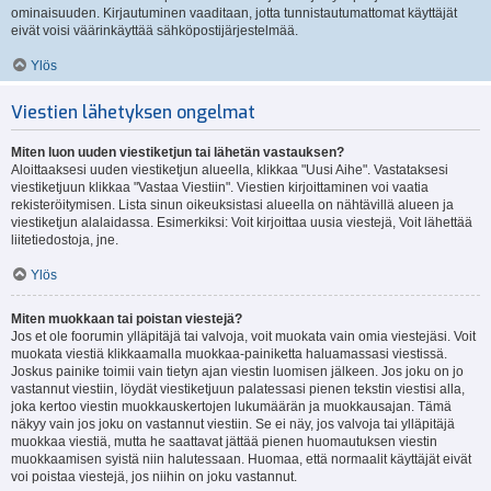
ominaisuuden. Kirjautuminen vaaditaan, jotta tunnistautumattomat käyttäjät
eivät voisi väärinkäyttää sähköpostijärjestelmää.
Ylös
Viestien lähetyksen ongelmat
Miten luon uuden viestiketjun tai lähetän vastauksen?
Aloittaaksesi uuden viestiketjun alueella, klikkaa "Uusi Aihe". Vastataksesi
viestiketjuun klikkaa "Vastaa Viestiin". Viestien kirjoittaminen voi vaatia
rekisteröitymisen. Lista sinun oikeuksistasi alueella on nähtävillä alueen ja
viestiketjun alalaidassa. Esimerkiksi: Voit kirjoittaa uusia viestejä, Voit lähettää
liitetiedostoja, jne.
Ylös
Miten muokkaan tai poistan viestejä?
Jos et ole foorumin ylläpitäjä tai valvoja, voit muokata vain omia viestejäsi. Voit
muokata viestiä klikkaamalla muokkaa-painiketta haluamassasi viestissä.
Joskus painike toimii vain tietyn ajan viestin luomisen jälkeen. Jos joku on jo
vastannut viestiin, löydät viestiketjuun palatessasi pienen tekstin viestisi alla,
joka kertoo viestin muokkauskertojen lukumäärän ja muokkausajan. Tämä
näkyy vain jos joku on vastannut viestiin. Se ei näy, jos valvoja tai ylläpitäjä
muokkaa viestiä, mutta he saattavat jättää pienen huomautuksen viestin
muokkaamisen syistä niin halutessaan. Huomaa, että normaalit käyttäjät eivät
voi poistaa viestejä, jos niihin on joku vastannut.