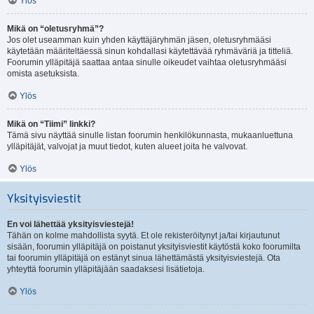
Ylös
Mikä on “oletusryhmä”?
Jos olet useamman kuin yhden käyttäjäryhmän jäsen, oletusryhmääsi
käytetään määriteltäessä sinun kohdallasi käytettävää ryhmäväriä ja titteliä.
Foorumin ylläpitäjä saattaa antaa sinulle oikeudet vaihtaa oletusryhmääsi
omista asetuksista.
Ylös
Mikä on “Tiimi” linkki?
Tämä sivu näyttää sinulle listan foorumin henkilökunnasta, mukaanluettuna
ylläpitäjät, valvojat ja muut tiedot, kuten alueet joita he valvovat.
Ylös
Yksityisviestit
En voi lähettää yksityisviestejä!
Tähän on kolme mahdollista syytä. Et ole rekisteröitynyt ja/tai kirjautunut
sisään, foorumin ylläpitäjä on poistanut yksityisviestit käytöstä koko foorumilta
tai foorumin ylläpitäjä on estänyt sinua lähettämästä yksityisviestejä. Ota
yhteyttä foorumin ylläpitäjään saadaksesi lisätietoja.
Ylös