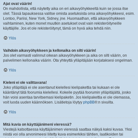
Ajat ovat väärin!
On mahdollista, että näytetty aika on eri aikavyöhykkeeltä kuin se jossa itse
olet. Tässä tapauksessa valitse omista asetuksista oma aikavyöhykkeesi, esim.
Lontoo, Pariisi, New York, Sidney, jne. Huomaathan, että aikavyöhykkeen
vaihtaminen, kuten monet muutkin asetukset ovat vain rekisteröityneille
käyttäjille. Jos et ole rekisteröitynyt, tämä on hyvä aika tehdä niin.
Ylös
Vaihdoin aikavyöhykkeen ja kellonaika on silti väärin!
Jos olet varmasti valinnut oikean aikavyöhykkeen ja aika on silti väärin, on
palvelimen kellonaika väärin. Ota yhteyttä ylläpitäjään korjataksesi ongelman.
Ylös
Kieleni ei ole valittavana!
Joko ylläpitäjä ei ole asentanut kielellesi kielipakettia tai kukaan ei ole
kääntänyt tätä foorumia kielellesi. Kokeile pyytää foorumin ylläpitäjältä, josko
hän voisi asentaa tarvitsemasi kielipaketin. Jos kielipakettia ei ole olemassa,
voit luoda uuden käännöksen. Lisätietoja löytyy
phpBB
®:n sivuilta.
Ylös
Mitä kuvia on käyttäjänimeni vieressä?
Viestejä katsottaessa käyttäjänimen vieressä saattaa näkyä kaksi kuvaa. Yksi
niistä voi olla arvonimeesi liitetty kuva esimerkiksi tähtien, laatikoiden tai