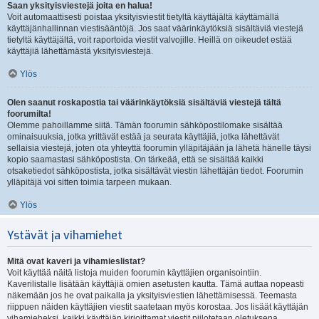
Saan yksityisviestejä joita en halua!
Voit automaattisesti poistaa yksityisviestit tietyltä käyttäjältä käyttämällä
käyttäjänhallinnan viestisääntöjä. Jos saat väärinkäytöksiä sisältäviä viestejä
tietyltä käyttäjältä, voit raportoida viestit valvojille. Heillä on oikeudet estää
käyttäjiä lähettämästä yksityisviestejä.
Ylös
Olen saanut roskapostia tai väärinkäytöksiä sisältäviä viestejä tältä
foorumilta!
Olemme pahoillamme siitä. Tämän foorumin sähköpostilomake sisältää
ominaisuuksia, jotka yrittävät estää ja seurata käyttäjiä, jotka lähettävät
sellaisia viestejä, joten ota yhteyttä foorumin ylläpitäjään ja lähetä hänelle täysi
kopio saamastasi sähköpostista. On tärkeää, että se sisältää kaikki
otsaketiedot sähköpostista, jotka sisältävät viestin lähettäjän tiedot. Foorumin
ylläpitäjä voi sitten toimia tarpeen mukaan.
Ylös
Ystävät ja vihamiehet
Mitä ovat kaveri ja vihamieslistat?
Voit käyttää näitä listoja muiden foorumin käyttäjien organisointiin.
Kaverilistalle lisätään käyttäjiä omien asetusten kautta. Tämä auttaa nopeasti
näkemään jos he ovat paikalla ja yksityisviestien lähettämisessä. Teemasta
riippuen näiden käyttäjien viestit saatetaan myös korostaa. Jos lisäät käyttäjän
vihamieheksi, kaikki käyttäjän kirjoittamat viestit piilotetaan oletuksena.