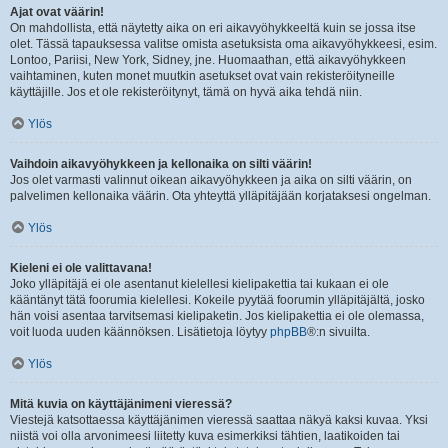
Ajat ovat väärin!
On mahdollista, että näytetty aika on eri aikavyöhykkeeltä kuin se jossa itse
olet. Tässä tapauksessa valitse omista asetuksista oma aikavyöhykkeesi, esim.
Lontoo, Pariisi, New York, Sidney, jne. Huomaathan, että aikavyöhykkeen
vaihtaminen, kuten monet muutkin asetukset ovat vain rekisteröityneille
käyttäjille. Jos et ole rekisteröitynyt, tämä on hyvä aika tehdä niin.
Ylös
Vaihdoin aikavyöhykkeen ja kellonaika on silti väärin!
Jos olet varmasti valinnut oikean aikavyöhykkeen ja aika on silti väärin, on
palvelimen kellonaika väärin. Ota yhteyttä ylläpitäjään korjataksesi ongelman.
Ylös
Kieleni ei ole valittavana!
Joko ylläpitäjä ei ole asentanut kielellesi kielipakettia tai kukaan ei ole
kääntänyt tätä foorumia kielellesi. Kokeile pyytää foorumin ylläpitäjältä, josko
hän voisi asentaa tarvitsemasi kielipaketin. Jos kielipakettia ei ole olemassa,
voit luoda uuden käännöksen. Lisätietoja löytyy
phpBB
®:n sivuilta.
Ylös
Mitä kuvia on käyttäjänimeni vieressä?
Viestejä katsottaessa käyttäjänimen vieressä saattaa näkyä kaksi kuvaa. Yksi
niistä voi olla arvonimeesi liitetty kuva esimerkiksi tähtien, laatikoiden tai