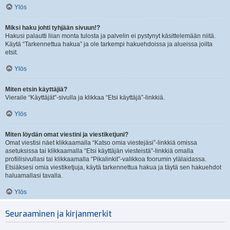
Ylös
Miksi haku johti tyhjään sivuun!?
Hakusi palautti liian monta tulosta ja palvelin ei pystynyt käsittelemään niitä.
Käytä “Tarkennettua hakua” ja ole tarkempi hakuehdoissa ja alueissa joilta
etsit.
Ylös
Miten etsin käyttäjiä?
Vieraile “Käyttäjät”-sivulla ja klikkaa “Etsi käyttäjä”-linkkiä.
Ylös
Miten löydän omat viestini ja viestiketjuni?
Omat viestisi näet klikkaamalla “Katso omia viestejäsi”-linkkiä omissa
asetuksissa tai klikkaamalla “Etsi käyttäjän viesteistä”-linkkiä omalla
profiilisivullasi tai klikkaamalla “Pikalinkit”-valikkoa foorumin ylälaidassa.
Etsiäksesi omia viestiketjuja, käytä tarkennettua hakua ja täytä sen hakuehdot
haluamallasi tavalla.
Ylös
Seuraaminen ja kirjanmerkit