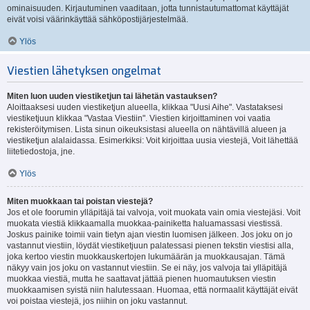
ominaisuuden. Kirjautuminen vaaditaan, jotta tunnistautumattomat käyttäjät
eivät voisi väärinkäyttää sähköpostijärjestelmää.
Ylös
Viestien lähetyksen ongelmat
Miten luon uuden viestiketjun tai lähetän vastauksen?
Aloittaaksesi uuden viestiketjun alueella, klikkaa "Uusi Aihe". Vastataksesi
viestiketjuun klikkaa "Vastaa Viestiin". Viestien kirjoittaminen voi vaatia
rekisteröitymisen. Lista sinun oikeuksistasi alueella on nähtävillä alueen ja
viestiketjun alalaidassa. Esimerkiksi: Voit kirjoittaa uusia viestejä, Voit lähettää
liitetiedostoja, jne.
Ylös
Miten muokkaan tai poistan viestejä?
Jos et ole foorumin ylläpitäjä tai valvoja, voit muokata vain omia viestejäsi. Voit
muokata viestiä klikkaamalla muokkaa-painiketta haluamassasi viestissä.
Joskus painike toimii vain tietyn ajan viestin luomisen jälkeen. Jos joku on jo
vastannut viestiin, löydät viestiketjuun palatessasi pienen tekstin viestisi alla,
joka kertoo viestin muokkauskertojen lukumäärän ja muokkausajan. Tämä
näkyy vain jos joku on vastannut viestiin. Se ei näy, jos valvoja tai ylläpitäjä
muokkaa viestiä, mutta he saattavat jättää pienen huomautuksen viestin
muokkaamisen syistä niin halutessaan. Huomaa, että normaalit käyttäjät eivät
voi poistaa viestejä, jos niihin on joku vastannut.