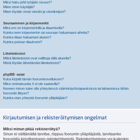
Miksi haku johti tyhjään sivuun!?
Miten etsin käyttäjiä?
Miten löydän omat viestini ja viestiketjuni?
Seuraaminen ja kirjanmerkit
Mikä ero on kirjanmerkillä ja tilaamisella?
Kuinka teen kirjanmerkin tai seuraan haluamaani aihetta?
Kuinka tilaan haluamani alueen?
Kuinka poistan tilaukseni?
Liitetiedostot
Mitkä liitetiedostot ovat sallittuja tällä alueella?
Mistä löydän lähettämäni liitetiedostot?
phpBB -asiat
Kuka kirjoitti tämän foorumisovelluksen?
Miksi ominaisuutta X ei ole saatavilla?
Keneen minun tulee olla yhteydessä väärinkäytöstapauksissa tai lakiasioissa tähän
foorumiin liittyen?
Kuinka otan yhteyttä foorumin ylläpitäjään?
Kirjautumisen ja rekisteröitymisen ongelmat
Miksi minun pitää rekisteröityä?
Sinun ei välttämättä tarvitse, riippuu foorumin ylläpitäjästä, tarvitaanko
foorumilla kirjoittamiseen rekisteröitymistä. Rekisteröityminen voi kuitenkin