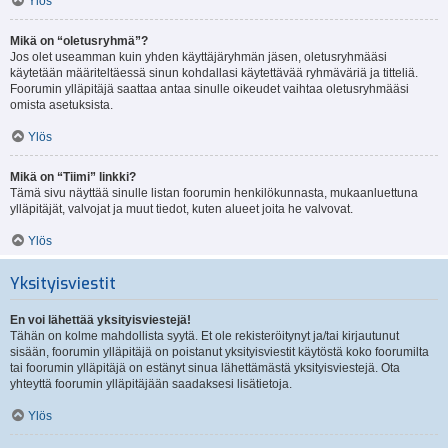
Ylös
Mikä on “oletusryhmä”?
Jos olet useamman kuin yhden käyttäjäryhmän jäsen, oletusryhmääsi
käytetään määriteltäessä sinun kohdallasi käytettävää ryhmäväriä ja titteliä.
Foorumin ylläpitäjä saattaa antaa sinulle oikeudet vaihtaa oletusryhmääsi
omista asetuksista.
Ylös
Mikä on “Tiimi” linkki?
Tämä sivu näyttää sinulle listan foorumin henkilökunnasta, mukaanluettuna
ylläpitäjät, valvojat ja muut tiedot, kuten alueet joita he valvovat.
Ylös
Yksityisviestit
En voi lähettää yksityisviestejä!
Tähän on kolme mahdollista syytä. Et ole rekisteröitynyt ja/tai kirjautunut
sisään, foorumin ylläpitäjä on poistanut yksityisviestit käytöstä koko foorumilta
tai foorumin ylläpitäjä on estänyt sinua lähettämästä yksityisviestejä. Ota
yhteyttä foorumin ylläpitäjään saadaksesi lisätietoja.
Ylös