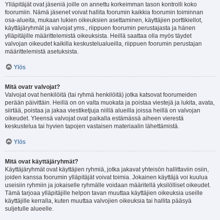
Ylläpitäjät ovat jäseniä joille on annettu korkeimman tason kontrolli koko
foorumiin. Nämä jäsenet voivat hallita foorumin kaikkia foorumin toiminnan
osa-alueita, mukaan lukien oikeuksien asettaminen, käyttäjien porttikiellot,
käyttäjäryhmät ja valvojat yms., riippuen foorumin perustajasta ja hänen
ylläpitäjille määrittelemistä oikeuksista. Heillä saattaa olla myös täydet
valvojan oikeudet kaikilla keskustelualueilla, riippuen foorumin perustajan
määrittelemistä asetuksista.
Ylös
Mitä ovatr valvojat?
Valvojat ovat henkilöitä (tai ryhmä henkilöitä) jotka katsovat foorumeiden
perään päivittäin. Heillä on on valta muokata ja poistaa viestejä ja lukita, avata,
siirtää, poistaa ja jakaa viestiketjuja niillä alueilla joissa heillä on valvojan
oikeudet. Yleensä valvojat ovat paikalla estämässä aiheen vierestä
keskustelua tai hyvien tapojen vastaisen materiaalin lähettämistä.
Ylös
Mitä ovat käyttäjäryhmät?
Käyttäjäryhmät ovat käyttäjien ryhmiä, jotka jakavat yhteisön hallittaviin osiin,
joiden kanssa foorumin ylläpitäjät voivat toimia. Jokainen käyttäjä voi kuulua
useisiin ryhmiin ja jokaiselle ryhmälle voidaan määritellä yksilölliset oikeudet.
Tämä tarjoaa ylläpitäjille helpon tavan muuttaa käyttäjien oikeuksia useille
käyttäjille kerralla, kuten muuttaa valvojien oikeuksia tai hallita pääsyä
suljetulle alueelle.