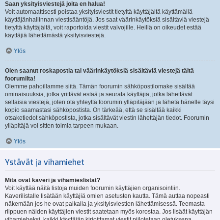
Saan yksityisviestejä joita en halua!
Voit automaattisesti poistaa yksityisviestit tietyltä käyttäjältä käyttämällä
käyttäjänhallinnan viestisääntöjä. Jos saat väärinkäytöksiä sisältäviä viestejä
tietyltä käyttäjältä, voit raportoida viestit valvojille. Heillä on oikeudet estää
käyttäjiä lähettämästä yksityisviestejä.
Ylös
Olen saanut roskapostia tai väärinkäytöksiä sisältäviä viestejä tältä
foorumilta!
Olemme pahoillamme siitä. Tämän foorumin sähköpostilomake sisältää
ominaisuuksia, jotka yrittävät estää ja seurata käyttäjiä, jotka lähettävät
sellaisia viestejä, joten ota yhteyttä foorumin ylläpitäjään ja lähetä hänelle täysi
kopio saamastasi sähköpostista. On tärkeää, että se sisältää kaikki
otsaketiedot sähköpostista, jotka sisältävät viestin lähettäjän tiedot. Foorumin
ylläpitäjä voi sitten toimia tarpeen mukaan.
Ylös
Ystävät ja vihamiehet
Mitä ovat kaveri ja vihamieslistat?
Voit käyttää näitä listoja muiden foorumin käyttäjien organisointiin.
Kaverilistalle lisätään käyttäjiä omien asetusten kautta. Tämä auttaa nopeasti
näkemään jos he ovat paikalla ja yksityisviestien lähettämisessä. Teemasta
riippuen näiden käyttäjien viestit saatetaan myös korostaa. Jos lisäät käyttäjän
vihamieheksi, kaikki käyttäjän kirjoittamat viestit piilotetaan oletuksena.