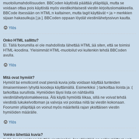
muotoilumahdollisuuden. BBCoden käytöstä päättää ylläpitäjä, mutta se
voidaan ottaa pois käytöstä myös viestikohtaisesti viestin kirjoituslomakkeella.
BBCode itsessään on HTML:n kaltainen, mutta tagit käyttävät < ja > merkkien
sijaan hakasulkuja [ ja ]. BBCoden oppaan löydät viestinlähetyssivun kautta.
Ylös
Onko HTML sallittu?
Ei. Tällä foorumilla ei ole mahdollista lähettää HTML:ää siten, että se toimisi
HTML-koodina. Yleisimmät HTML-muotoilut voi kuitenkin tehdä BBCoden
avulla.
Ylös
Mitä ovat hymiöt?
Hymiöt tai emoticonit ovat pieniä kuvia joita voidaan käyttää tunteiden
ilmaisemiseen lyhyitä koodeja käyttämällä. Esimerkiksi :) tarkoittaa iloista ja :(
tarkoittaa surullista. Hymiöiden täysi lista on nähtävillä
viestinlähetyslomakkeessa. Älä käytä hymiöitä liikaa, sillä ne voivat tehdä
viestistä lukukelvottoman ja valvoja voi poistaa niitä tai viestin kokonaan.
Foorumin ylläpitäjä on voinut myös määritellä rajan yksittäisen viestin
hymiöiden määrälle.
Ylös
Voinko lähettää kuvia?