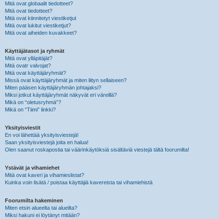
Mitä ovat globaalit tiedotteet?
Mitä ovat tiedotteet?
Mitä ovat kiinnitetyt viestiketjut
Mitä ovat lukitut viestiketjut?
Mitä ovat aiheiden kuvakkeet?
Käyttäjätasot ja ryhmät
Mitä ovat ylläpitäjät?
Mitä ovatr valvojat?
Mitä ovat käyttäjäryhmät?
Missä ovat käyttäjäryhmät ja miten liityn sellaiseen?
Miten pääsen käyttäjäryhmän johtajaksi?
Miksi jotkut käyttäjäryhmät näkyvät eri väreillä?
Mikä on “oletusryhmä”?
Mikä on “Tiimi” linkki?
Yksityisviestit
En voi lähettää yksityisviestejä!
Saan yksityisviestejä joita en halua!
Olen saanut roskapostia tai väärinkäytöksiä sisältäviä viestejä tältä foorumilta!
Ystävät ja vihamiehet
Mitä ovat kaveri ja vihamieslistat?
Kuinka voin lisätä / poistaa käyttäjiä kavereista tai vihamiehistä
Foorumilta hakeminen
Miten etsin alueelta tai alueilta?
Miksi hakuni ei löytänyt mitään?