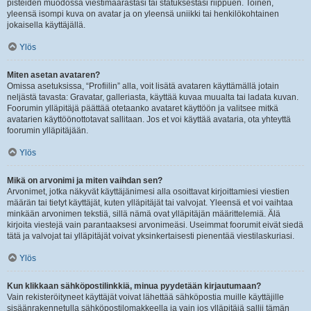
pisteiden muodossa viestimäärästäsi tai statuksestasi riippuen. Toinen,
yleensä isompi kuva on avatar ja on yleensä uniikki tai henkilökohtainen
jokaisella käyttäjällä.
Ylös
Miten asetan avataren?
Omissa asetuksissa, “Profiilin” alla, voit lisätä avataren käyttämällä jotain
neljästä tavasta: Gravatar, galleriasta, käyttää kuvaa muualta tai ladata kuvan.
Foorumin ylläpitäjä päättää otetaanko avataret käyttöön ja valitsee mitkä
avatarien käyttöönottotavat sallitaan. Jos et voi käyttää avataria, ota yhteyttä
foorumin ylläpitäjään.
Ylös
Mikä on arvonimi ja miten vaihdan sen?
Arvonimet, jotka näkyvät käyttäjänimesi alla osoittavat kirjoittamiesi viestien
määrän tai tietyt käyttäjät, kuten ylläpitäjät tai valvojat. Yleensä et voi vaihtaa
minkään arvonimen tekstiä, sillä nämä ovat ylläpitäjän määrittelemiä. Älä
kirjoita viestejä vain parantaaksesi arvonimeäsi. Useimmat foorumit eivät siedä
tätä ja valvojat tai ylläpitäjät voivat yksinkertaisesti pienentää viestilaskuriasi.
Ylös
Kun klikkaan sähköpostilinkkiä, minua pyydetään kirjautumaan?
Vain rekisteröityneet käyttäjät voivat lähettää sähköpostia muille käyttäjille
sisäänrakennetulla sähköpostilomakkeella ja vain jos ylläpitäjä sallii tämän