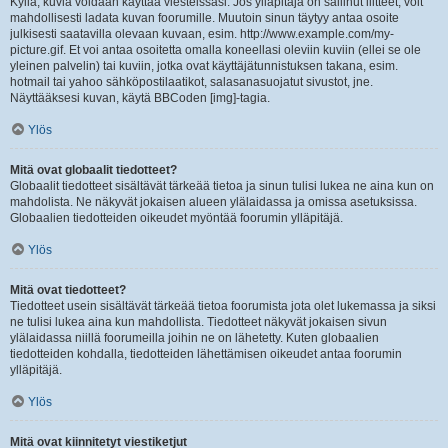
Kyllä, kuvia voidaan käyttää viesteissäsi. Jos ylläpitäjä on sallinut liitteet, voit
mahdollisesti ladata kuvan foorumille. Muutoin sinun täytyy antaa osoite
julkisesti saatavilla olevaan kuvaan, esim. http://www.example.com/my-
picture.gif. Et voi antaa osoitetta omalla koneellasi oleviin kuviin (ellei se ole
yleinen palvelin) tai kuviin, jotka ovat käyttäjätunnistuksen takana, esim.
hotmail tai yahoo sähköpostilaatikot, salasanasuojatut sivustot, jne.
Näyttääksesi kuvan, käytä BBCoden [img]-tagia.
Ylös
Mitä ovat globaalit tiedotteet?
Globaalit tiedotteet sisältävät tärkeää tietoa ja sinun tulisi lukea ne aina kun on
mahdolista. Ne näkyvät jokaisen alueen ylälaidassa ja omissa asetuksissa.
Globaalien tiedotteiden oikeudet myöntää foorumin ylläpitäjä.
Ylös
Mitä ovat tiedotteet?
Tiedotteet usein sisältävät tärkeää tietoa foorumista jota olet lukemassa ja siksi
ne tulisi lukea aina kun mahdollista. Tiedotteet näkyvät jokaisen sivun
ylälaidassa niillä foorumeilla joihin ne on lähetetty. Kuten globaalien
tiedotteiden kohdalla, tiedotteiden lähettämisen oikeudet antaa foorumin
ylläpitäjä.
Ylös
Mitä ovat kiinnitetyt viestiketjut