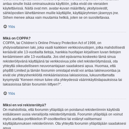
antaa sinulle lisää ominaisuuksia käyttöön, jotka eivät ole vieraiden
käytettävissä. Näitä ovat mm. avatar-kuvan määrittely, yksityisviestit,
sähköpostien lähettäminen muille käyttäjille, käyttäjäryhmien jäsenyys jne.
Siihen menee aikaa vain muutamia hetkiä, joten se on suositeltavaa.
Ylös
Mikä on COPPA?
COPPA, tai Children’s Online Privacy Protection Act of 1998, on
yhdysvaltalainen laki, joka vaatii kaikkien verkkosivustojen, jotka mahdollisesti
keräävät alle 13-vuotiailta tietoja, hankkia huoltajan kirjallisen luvan tietojen
keräämiseen alle 13-vuotiaalta. Jos olet epävarma koskeeko tämä sinua
rekisteröityvänä käyttäjänä tai verkkosivua jolle olet rekisteröitymässä, ota
yhteyttä oikeudelliseen neuvonantajaan saadaksesi apua. Huomaa, että
phpBB Limited ja tämän foorumin omistajat eivät voi antaa lakineuvontaa ja
eivät ole yhteyshenkilöitä minkäänlaisissa lakiasioissa, lukuunottamatta
kysymystä “Keneen minun tulee olla yhteydessä väärinkäytöstapauksissa tai
lakiasioissa tähän foorumiin liittyen?”.
Ylös
Miksi en voi rekisteröityä?
On mahdollista, että foorumin ylläpitäjä on poistanut rekisteröinnin käytöstä
estääkseen uusia vierailijoita rekisteröitymästä. Foorumin ylläpitäjä on voinut
myös asettaa porttikiellon IP-osoitteellesi tai estänyt valitsemasi
käyttäjätunnuksen rekisteröinnin. Ota yhteyttä foorumin ylläpitäjään saadaksesi
apua.