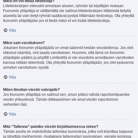
Miksi en voi liittää tiedostoja?
Liitetiedostojen oikeudet annetaan alueen, ryhmän tai käyttäjän mukaan.
Foorumin ylläpitäjä ei välttämättä ole sallinut liitetiedostojen liittämistä tietyllä
alueella tai vain tietyt ryhmät saattavat pystyä liittämään tiedostoja. Ota yhteyttä
foorumin ylläpitäjään jos et tiedä miksi et voi lisätä liitetiedostoja.
Ylös
Miksi sain varoituksen?
Jokaisen foorumin ylläpitäjällä on omat säännöt heidän sivustollensa. Jos olet
rikkonut sääntöä, voit saada varoituksen. Huomioi, että tämä on foorumin
ylläpitäjän päätös ja phpBB Limitedillä ei ole sivustolla annettavien varoitusten
kanssa mitään tekemistä. Ota yhteyttä foorumin ylläpitäjään, jos olet epävarma
annetun varoituksen syystä.
Ylös
Miten ilmoitan viestin valvojalle?
Jos foorumin ylläpitäjä on sallinut sen, sinun pitäisi nähdä raportointipainike
viestin yhteydessä. Tämän klikkaaminen vie sinut viestin raportoinnin
vaiheiden läpi.
Ylös
Mitä “Tallenna”-painike viestin kirjoittamisessa tekee?
Tämän avulla on mahdollista tallentaa luonnoksia, jotka voit kirjoittaa loppuun
ja lähettää myöhemmin. Avataksesi tallennetun luonnoksen, vieraile komissa