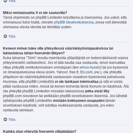
Ylös
Miksi ominaisuutta X ei ole saatavilla?
Tämä ohjelmisto on phpBB Limitedin kirjoittama ja lisensoima. Jos uskot, että
ominaisuus tulisi lisätä, vieraile
phpBB ideakeskuksessa
, jossa voit äänestää
olemassa olevia ideoita tai lähettää uuden.
Ylös
Keneen minun tulee olla yhteydessä väärinkäytöstapauksissa tai
lakiasioissa tähän foorumiin liittyen?
Kuka tahansa “Tiimi”-sivulla mainituista ylläpitäjistä on todennäköisesti sopiva
yhteyshenkilö valituksillesi. Jos et tätä kautta saa vastausta, sinun kannattaa
ottaa yhteyttä verkkotunnuksen omistajaan (tee
whois-kysely
) tai jos kyseessä
on ilmaispalvelussa oleva (esim. Yahoo!, free.fr, f2s.com, jne.), ota yhteyttä
ylläpitoon tai väärinkäytöksistä vastaavaan osastoon kyseisessä palvelussa.
Huomaa, että phpBB Limitedillä
ei ole lainkaan toimivaltaa
ja sitä ei voida
pitää vastuussa miten, missä tai kenen toimesta tämä foorumi on käytössä. Älä
ota yhteyttä phpBB Limitediin missään lakiasioissa
jotka eivät liity
phpBB.com-sivustoon tai pelkkään phpBB-sovellukseen itseensä. Jos lähetät
sähköpostia phpBB Limitedille
mistään kolmannen osapuolen
tämän
sovelluksen käytöstä, voit odottaa niukkasanaista vastausta, jos edes
vastausta lainkaan.
Ylös
Kuinka otan yhteyttä foorumin ylläpitäjään?