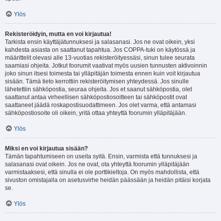
Ylös
Rekisteröidyin, mutta en voi kirjautua!
Tarkista ensin käyttäjätunnuksesi ja salasanasi. Jos ne ovat oikein, yksi
kahdesta asiasta on saattanut tapahtua. Jos COPPA-tuki on käytössä ja
määrittelit olevasi alle 13-vuotias rekisteröityessäsi, sinun tulee seurata
saamiasi ohjeita. Jotkut foorumit vaativat myös uusien tunnusten aktivoinnin
joko sinun itsesi toimesta tai ylläpitäjän toimesta ennen kuin voit kirjautua
sisään. Tämä tieto kerrottiin rekisteröitymisen yhteydessä. Jos sinulle
lähetettiin sähköpostia, seuraa ohjeita. Jos et saanut sähköpostia, olet
saattanut antaa virheellisen sähköpostiosoitteen tai sähköpostit ovat
saattaneet jäädä roskapostisuodattimeen. Jos olet varma, että antamasi
sähköpostiosoite oli oikein, yritä ottaa yhteyttä foorumin ylläpitäjään.
Ylös
Miksi en voi kirjautua sisään?
Tämän tapahtumiseen on useita syitä. Ensin, varmista että tunnuksesi ja
salasanasi ovat oikein. Jos ne ovat, ota yhteyttä foorumin ylläpitäjään
varmistaaksesi, että sinulla ei ole porttikieltoja. On myös mahdollista, että
sivuston omistajalla on asetusvirhe heidän päässään ja heidän pitäisi korjata
se.
Ylös