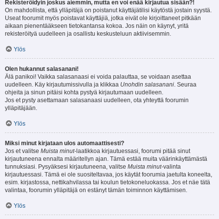
Rekisteröidyin joskus aiemmin, mutta en voi enää kirjautua sisään?!
On mahdollista, että ylläpitäjä on poistanut käyttäjätilisi käytöstä jostain syystä.
Useat foorumit myös poistavat käyttäjiä, jotka eivät ole kirjoittaneet pitkään
aikaan pienentääkseen tietokantansa kokoa. Jos näin on käynyt, yritä
rekisteröityä uudelleen ja osallistu keskusteluun aktiivisemmin.
Ylös
Olen hukannut salasanani!
Älä panikoi! Vaikka salasanaasi ei voida palauttaa, se voidaan asettaa
uudelleen. Käy kirjautumissivulla ja klikkaa
Unohdin salasanani
. Seuraa
ohjeita ja sinun pitäisi kohta pystyä kirjautumaan uudelleen.
Jos et pysty asettamaan salasanaasi uudelleen, ota yhteyttä foorumin
ylläpitäjään.
Ylös
Miksi minut kirjataan ulos automaattisesti?
Jos et valitse
Muista minut
-laatikkoa kirjautuessasi, foorumi pitää sinut
kirjautuneena ennalta määritellyn ajan. Tämä estää muita väärinkäyttämästä
tunnuksiasi. Pysyäksesi kirjautuneena, valitse
Muista minut
-valinta
kirjautuessasi. Tämä ei ole suositeltavaa, jos käytät foorumia jaetulta koneelta,
esim. kirjastossa, nettikahvilassa tai koulun tietokoneluokassa. Jos et näe tätä
valintaa, foorumin ylläpitäjä on estänyt tämän toiminnon käyttämisen.
Ylös