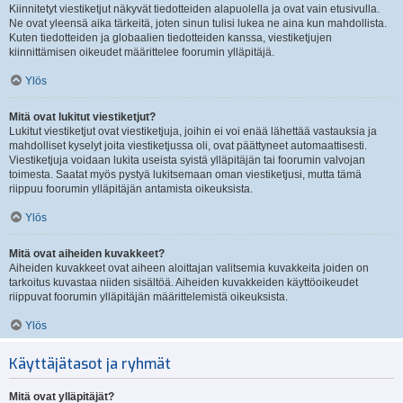
Kiinnitetyt viestiketjut näkyvät tiedotteiden alapuolella ja ovat vain etusivulla.
Ne ovat yleensä aika tärkeitä, joten sinun tulisi lukea ne aina kun mahdollista.
Kuten tiedotteiden ja globaalien tiedotteiden kanssa, viestiketjujen
kiinnittämisen oikeudet määrittelee foorumin ylläpitäjä.
Ylös
Mitä ovat lukitut viestiketjut?
Lukitut viestiketjut ovat viestiketjuja, joihin ei voi enää lähettää vastauksia ja
mahdolliset kyselyt joita viestiketjussa oli, ovat päättyneet automaattisesti.
Viestiketjuja voidaan lukita useista syistä ylläpitäjän tai foorumin valvojan
toimesta. Saatat myös pystyä lukitsemaan oman viestiketjusi, mutta tämä
riippuu foorumin ylläpitäjän antamista oikeuksista.
Ylös
Mitä ovat aiheiden kuvakkeet?
Aiheiden kuvakkeet ovat aiheen aloittajan valitsemia kuvakkeita joiden on
tarkoitus kuvastaa niiden sisältöä. Aiheiden kuvakkeiden käyttöoikeudet
riippuvat foorumin ylläpitäjän määrittelemistä oikeuksista.
Ylös
Käyttäjätasot ja ryhmät
Mitä ovat ylläpitäjät?