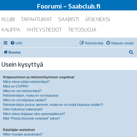
Foorumi – Saabclub.fi
KLUBI
TAPAHTUMAT
SAABISTI
JÄSENEKSI
KAUPPA
YHTEYSTIEDOT
TIETOSUOJA
UKK
Rekisteröidy
Kirjaudu sisään
E
Etusivu
t
Usein kysyttyä
s
i
Kirjautumisen ja rekisteröitymisen ongelmat
Miksi minun pitää rekisteröityä?
Mikä on COPPA?
Miksi en voi rekisteröityä?
Rekisteröidyin, mutta en voi kirjautua!
Miksi en voi kirjautua sisään?
Rekisteröidyin joskus aiemmin, mutta en voi enää kirjautua sisään?!
Olen hukannut salasanani!
Miksi minut kirjataan ulos automaattisesti?
Mitä “Poista foorumin evästeet” tekee?
Käyttäjän asetukset
Miten muutan asetuksiani?