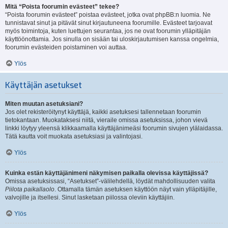
Mitä “Poista foorumin evästeet” tekee?
“Poista foorumin evästeet” poistaa evästeet, jotka ovat phpBB:n luomia. Ne
tunnistavat sinut ja pitävät sinut kirjautuneena foorumille. Evästeet tarjoavat
myös toimintoja, kuten luettujen seurantaa, jos ne ovat foorumin ylläpitäjän
käyttöönottamia. Jos sinulla on sisään tai uloskirjautumisen kanssa ongelmia,
foorumin evästeiden poistaminen voi auttaa.
Ylös
Käyttäjän asetukset
Miten muutan asetuksiani?
Jos olet rekisteröitynyt käyttäjä, kaikki asetuksesi tallennetaan foorumin
tietokantaan. Muokataksesi niitä, vieraile omissa asetuksissa, johon vievä
linkki löytyy yleensä klikkaamalla käyttäjänimeäsi foorumin sivujen ylälaidassa.
Tätä kautta voit muokata asetuksiasi ja valintojasi.
Ylös
Kuinka estän käyttäjänimeni näkymisen paikalla olevissa käyttäjissä?
Omissa asetuksissasi, “Asetukset”-välilehdellä, löydät mahdollisuuden valita
Piilota paikallaolo
. Ottamalla tämän asetuksen käyttöön näyt vain ylläpitäjille,
valvojille ja itsellesi. Sinut lasketaan piilossa oleviin käyttäjiin.
Ylös