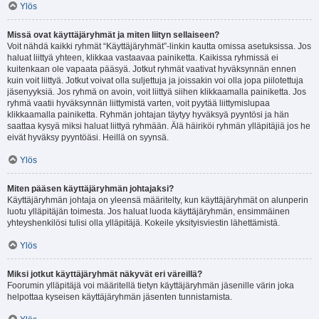
Ylös
Missä ovat käyttäjäryhmät ja miten liityn sellaiseen?
Voit nähdä kaikki ryhmät “Käyttäjäryhmät”-linkin kautta omissa asetuksissa. Jos
haluat liittyä yhteen, klikkaa vastaavaa painiketta. Kaikissa ryhmissä ei
kuitenkaan ole vapaata pääsyä. Jotkut ryhmät vaativat hyväksynnän ennen
kuin voit liittyä. Jotkut voivat olla suljettuja ja joissakin voi olla jopa piilotettuja
jäsenyyksiä. Jos ryhmä on avoin, voit liittyä siihen klikkaamalla painiketta. Jos
ryhmä vaatii hyväksynnän liittymistä varten, voit pyytää liittymislupaa
klikkaamalla painiketta. Ryhmän johtajan täytyy hyväksyä pyyntösi ja hän
saattaa kysyä miksi haluat liittyä ryhmään. Älä häiriköi ryhmän ylläpitäjiä jos he
eivät hyväksy pyyntöäsi. Heillä on syynsä.
Ylös
Miten pääsen käyttäjäryhmän johtajaksi?
Käyttäjäryhmän johtaja on yleensä määritelty, kun käyttäjäryhmät on alunperin
luotu ylläpitäjän toimesta. Jos haluat luoda käyttäjäryhmän, ensimmäinen
yhteyshenkilösi tulisi olla ylläpitäjä. Kokeile yksityisviestin lähettämistä.
Ylös
Miksi jotkut käyttäjäryhmät näkyvät eri väreillä?
Foorumin ylläpitäjä voi määritellä tietyn käyttäjäryhmän jäsenille värin joka
helpottaa kyseisen käyttäjäryhmän jäsenten tunnistamista.