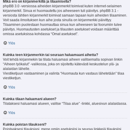
Mikä ero on kirjanmerkillä ja tilaamisella?
phpBB 3.0 -versiossa aiheiden kirjanmerkit toimivat kuten internet-selaimen
kirjanmerkit. Sinua ei huomautettu jos aiheeseen tuli päivitys. phpBB 3.1 -
versiosta lähtien kirjanmerkit toimivat samaan tapaan kuin aiheiden tilaaminen.
Voit saada ilmoituksen kun aihe josta sinulla on kirjanmerkki päivittyy.
Tilaaminen puolestaan huomauttaa sinua kun aiheeseen tai foorumiin tulee
päivitys. Huomautusten asetukset ja tilausten asetukset voidaan määrittää
omissa asetuksissa kohdassa “Omat asetukset”.
Ylös
Kuinka teen kirjanmerkin tai seuraan haluamaani aihetta?
Voit tehdä kirjanmekin tai tilata haluamasi aiheen valitsemalla sopivan linkin
“Aiheen työkalut” -valikossa, joka on sijoitettu kätevästi keskustelun ylä- ja
alalaidan lähelle.
Viestiketjuun vastaaminen ja valinta “Huomauta kun vastaus lähetetään” tilaa
viestiketjun.
Ylös
Kuinka tilaan haluamani alueen?
Tilataksesi haluamasi alueen, valitse “Tilaa alue” -linkki, aluesivun alalaidassa.
Ylös
Kuinka poistan tilaukseni?
Poistaaksesi tilauksiasi, mene omiin asetuksiisi ja seuraa linkkejä tilauksiisi.