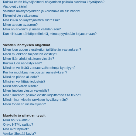
Kuinka estän käyttäjänimeni näkymisen paikalla olevissa käyttäjissä?
Ajat ovat väärin!
Vaihdoin aikavyöhykkeen ja kellonaika on silti väärin!
Kieleni ei ole valittavana!
Mitä kuvia on käyttäjänimeni vieressä?
Miten asetan avataren?
Mikä on arvonimi ja miten vaihdan sen?
Kun klikkaan sähköpostilinkkiä, minua pyydetään kirjautumaan?
Viestien lähetyksen ongelmat
Miten luon uuden viestiketjun tai lähetän vastauksen?
Miten muokkaan tai poistan viestejä?
Miten liitän allekirjoituksen viestiini?
Kuinka luon äänestyksen?
Miksi en voi lisätä vastausvaihtoehtoja kyselyyn?
Kuinka muokkaan tai poistan äänestyksen?
Miksi en pääse alueelle?
Miksi en voi liittää tiedostoja?
Miksi sain varoituksen?
Miten ilmoitan viestin valvojalle?
Mitä “Tallenna”-painike viestin kirjoittamisessa tekee?
Miksi minun viestini tarvitsee hyväksynnän?
Miten tönäisen viestiketjuani?
Muotoilu ja aiheiden tyypit
Mikä on BBCode?
Onko HTML sallittu?
Mitä ovat hymiöt?
Voinko lähettää kuvia?