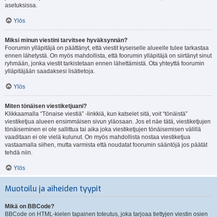
asetuksissa.
Ylös
Miksi minun viestini tarvitsee hyväksynnän?
Foorumin ylläpitäjä on päättänyt, että viestit kyseiselle alueelle tulee tarkastaa
ennen lähetystä. On myös mahdollista, että foorumin ylläpitäjä on siirtänyt sinut
ryhmään, jonka viestit tarkistetaan ennen lähettämistä. Ota yhteyttä foorumin
ylläpitäjään saadaksesi lisätietoja.
Ylös
Miten tönäisen viestiketjuani?
Klikkaamalla “Tönaise viestiä” -linkkiä, kun katselet sitä, voit “tönäistä”
viestiketjua alueen ensimmäisen sivun yläosaan. Jos et näe tätä, viestiketjujen
tönäiseminen ei ole sallittua tai aika joka viestiketjujen tönäisemisen välillä
vaaditaan ei ole vielä kulunut. On myös mahdollista nostaa viestiketjua
vastaamalla siihen, mutta varmista että noudatat foorumin sääntöjä jos päätät
tehdä niin.
Ylös
Muotoilu ja aiheiden tyypit
Mikä on BBCode?
BBCode on HTML-kielen tapainen toteutus, joka tarjoaa tiettyjen viestin osien