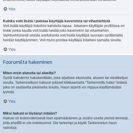
Ylös
Kuinka voin lisätä / poistaa käyttäjiä kavereista tai vihamiehistä
Voit lisätä käyttäjiä listoihisi kahdella tapaa. Jokaisen käyttäjän profiilissa on
linkki jonka kautta voit lisätä heidät joko kavereihin tai vihamiehiin.
Vaihtoehtoisesti omista asetuksista voit lisätä käyttäjiä suoraan syöttämällä
heidän käyttäjänimen. Voit myös poistaa käyttäjiä listaltasi samalta sivulta.
Ylös
Foorumilta hakeminen
Miten etsin alueelta tai alueilta?
Syötä hakutermi hakukenttään, joka sijaitsee etusivulla, alueen tai viestiketjun
sivulla. Tarkennettuun hakuun pääset klikkaamalla “Tarkennettu haku”-linkkiä
joka on saatavilla jokaisella sivulla. Haun sijainti voi riippua käyttämästäsi
tyylistä.
Ylös
Miksi hakuni ei löytänyt mitään?
Hakusi oli todennäköisesti liian epämääräinen ja sisälsi useita yleisiä termejä,
joita phpBB ei ole indeksoinut. Ole tarkempi ja käytä Tarkennetun haun
valintoja.