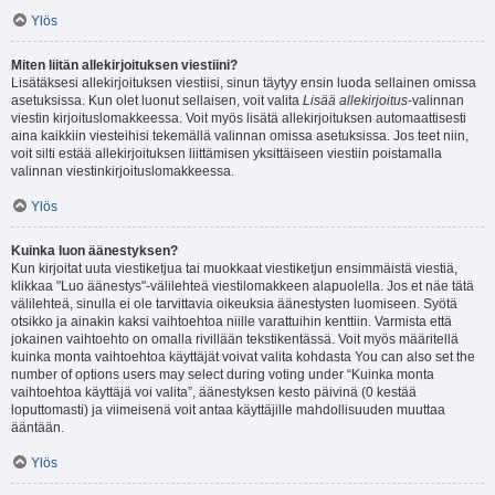
Ylös
Miten liitän allekirjoituksen viestiini?
Lisätäksesi allekirjoituksen viestiisi, sinun täytyy ensin luoda sellainen omissa
asetuksissa. Kun olet luonut sellaisen, voit valita
Lisää allekirjoitus
-valinnan
viestin kirjoituslomakkeessa. Voit myös lisätä allekirjoituksen automaattisesti
aina kaikkiin viesteihisi tekemällä valinnan omissa asetuksissa. Jos teet niin,
voit silti estää allekirjoituksen liittämisen yksittäiseen viestiin poistamalla
valinnan viestinkirjoituslomakkeessa.
Ylös
Kuinka luon äänestyksen?
Kun kirjoitat uuta viestiketjua tai muokkaat viestiketjun ensimmäistä viestiä,
klikkaa "Luo äänestys"-välilehteä viestilomakkeen alapuolella. Jos et näe tätä
välilehteä, sinulla ei ole tarvittavia oikeuksia äänestysten luomiseen. Syötä
otsikko ja ainakin kaksi vaihtoehtoa niille varattuihin kenttiin. Varmista että
jokainen vaihtoehto on omalla rivillään tekstikentässä. Voit myös määritellä
kuinka monta vaihtoehtoa käyttäjät voivat valita kohdasta You can also set the
number of options users may select during voting under “Kuinka monta
vaihtoehtoa käyttäjä voi valita”, äänestyksen kesto päivinä (0 kestää
loputtomasti) ja viimeisenä voit antaa käyttäjille mahdollisuuden muuttaa
ääntään.
Ylös