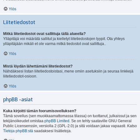
Ylös
Liitetiedostot
Mitkä liitetiedostot ovat sallittuja tällä alueella?
Ylläpitäjä voi määrätä sallitut ja kielletyt liitetiedostojen tyypit. Ota yhteys
ylläpitäjään mikäli et ole varma mitkä tiedostot ovat sallittuja..
Ylös
Mistä löydän lähettämäni liitetiedostot?
Nähdäksesi listan liitetiedostoistasi, mene omiin asetuksiin ja seuraa linkkejä
liitetiedostot-osioon.
Ylös
phpBB -asiat
Kuka kirjoitti tämän foorumisovelluksen?
Tämä sovellus (sen muokkaamattomassa tilassa) on tuottanut, julkaissut ja sen
tekijänoikeudet omistaa
phpBB Limited
. Se on tehty saataville GNU General
Public Licensenssin, versiolla 2 (GPL-2.0) ja sitä voidaan jakaa vapaasti. Katso
Tietoja phpBB:stä
saadaksesi lisätietoja.