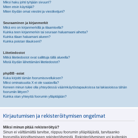
Miksi haku johti tyhjään sivuun!?
Miten etsin käyttäjiä?
Miten löydän omat viestini ja viestiketjuni?
Seuraaminen ja kirjanmerkit
Mikä ero on kirjanmerkillä ja tilaamisella?
Kuinka teen kirjanmerkin tai seuraan haluamaani aihetta?
Kuinka tilaan haluamani alueen?
Kuinka poistan tilaukseni?
Liitetiedostot
Mitkä liitetiedostot ovat sallittuja tällä alueella?
Mistä löydän lähettämäni liitetiedostot?
phpBB -asiat
Kuka kirjoitti tämän foorumisovelluksen?
Miksi ominaisuutta X ei ole saatavilla?
Keneen minun tulee olla yhteydessä väärinkäytöstapauksissa tai lakiasioissa tähän
foorumiin liittyen?
Kuinka otan yhteyttä foorumin ylläpitäjään?
Kirjautumisen ja rekisteröitymisen ongelmat
Miksi minun pitää rekisteröityä?
Sinun ei välttämättä tarvitse, riippuu foorumin ylläpitäjästä, tarvitaanko
foorumilla kirjoittamiseen rekisteröitymistä. Rekisteröityminen voi kuitenkin