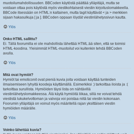
muotoilumahdollisuuden. BBCoden käytöstä päättää ylläpitäjä, mutta se
voidaan ottaa pois käytöstä myös viestikohtaisesti viestin kirjoituslomakkeella.
BBCode itsessään on HTML:n kaltainen, mutta tagit käyttävät < ja > merkkien
sijaan hakasulkuja [ ja ]. BBCoden oppaan löydät viestinlähetyssivun kautta.
Ylös
Onko HTML sallittu?
Ei. Tällä foorumilla ei ole mahdollista lähettää HTML:ää siten, että se toimisi
HTML-koodina. Yleisimmät HTML-muotoilut voi kuitenkin tehdä BBCoden
avulla.
Ylös
Mitä ovat hymiöt?
Hymiöt tai emoticonit ovat pieniä kuvia joita voidaan käyttää tunteiden
ilmaisemiseen lyhyitä koodeja käyttämällä. Esimerkiksi :) tarkoittaa iloista ja :(
tarkoittaa surullista. Hymiöiden täysi lista on nähtävillä
viestinlähetyslomakkeessa. Älä käytä hymiöitä liikaa, sillä ne voivat tehdä
viestistä lukukelvottoman ja valvoja voi poistaa niitä tai viestin kokonaan.
Foorumin ylläpitäjä on voinut myös määritellä rajan yksittäisen viestin
hymiöiden määrälle.
Ylös
Voinko lähettää kuvia?