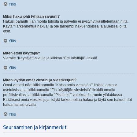
Ylös
Miksi haku johti tyhjään sivuun!?
Hakusi palautti liian monta tulosta ja palvelin ei pystynyt käsittelemään niitä.
Käytä “Tarkennettua hakua” ja ole tarkempi hakuehdoissa ja alueissa joilta
etsit.
Ylös
Miten etsin käyttäjiä?
Vieraile “Käyttäjät”-sivulla ja klikkaa “Etsi käyttäjä”-linkkiä.
Ylös
Miten löydän omat viestini ja viestiketjuni?
Omat viestisi näet klikkaamalla “Katso omia viestejäsi”-linkkiä omissa
asetuksissa tai klikkaamalla “Etsi käyttäjän viesteistä”-linkkiä omalla
profiilisivullasi tai klikkaamalla “Pikalinkit”-valikkoa foorumin ylälaidassa.
Etsiäksesi omia viestiketjuja, käytä tarkennettua hakua ja täytä sen hakuehdot
haluamallasi tavalla.
Ylös
Seuraaminen ja kirjanmerkit