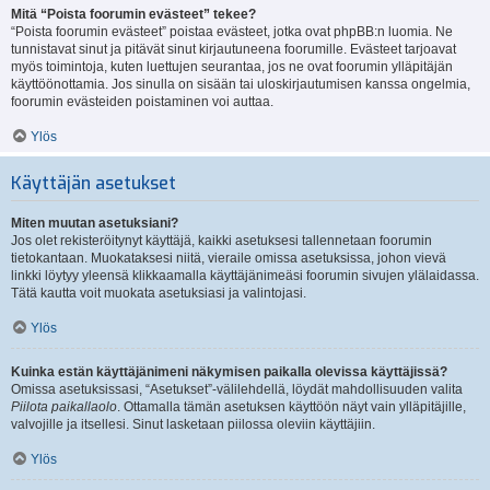
Mitä “Poista foorumin evästeet” tekee?
“Poista foorumin evästeet” poistaa evästeet, jotka ovat phpBB:n luomia. Ne
tunnistavat sinut ja pitävät sinut kirjautuneena foorumille. Evästeet tarjoavat
myös toimintoja, kuten luettujen seurantaa, jos ne ovat foorumin ylläpitäjän
käyttöönottamia. Jos sinulla on sisään tai uloskirjautumisen kanssa ongelmia,
foorumin evästeiden poistaminen voi auttaa.
Ylös
Käyttäjän asetukset
Miten muutan asetuksiani?
Jos olet rekisteröitynyt käyttäjä, kaikki asetuksesi tallennetaan foorumin
tietokantaan. Muokataksesi niitä, vieraile omissa asetuksissa, johon vievä
linkki löytyy yleensä klikkaamalla käyttäjänimeäsi foorumin sivujen ylälaidassa.
Tätä kautta voit muokata asetuksiasi ja valintojasi.
Ylös
Kuinka estän käyttäjänimeni näkymisen paikalla olevissa käyttäjissä?
Omissa asetuksissasi, “Asetukset”-välilehdellä, löydät mahdollisuuden valita
Piilota paikallaolo
. Ottamalla tämän asetuksen käyttöön näyt vain ylläpitäjille,
valvojille ja itsellesi. Sinut lasketaan piilossa oleviin käyttäjiin.
Ylös