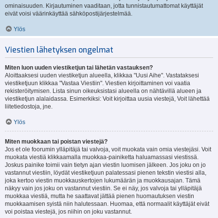
ominaisuuden. Kirjautuminen vaaditaan, jotta tunnistautumattomat käyttäjät
eivät voisi väärinkäyttää sähköpostijärjestelmää.
Ylös
Viestien lähetyksen ongelmat
Miten luon uuden viestiketjun tai lähetän vastauksen?
Aloittaaksesi uuden viestiketjun alueella, klikkaa "Uusi Aihe". Vastataksesi
viestiketjuun klikkaa "Vastaa Viestiin". Viestien kirjoittaminen voi vaatia
rekisteröitymisen. Lista sinun oikeuksistasi alueella on nähtävillä alueen ja
viestiketjun alalaidassa. Esimerkiksi: Voit kirjoittaa uusia viestejä, Voit lähettää
liitetiedostoja, jne.
Ylös
Miten muokkaan tai poistan viestejä?
Jos et ole foorumin ylläpitäjä tai valvoja, voit muokata vain omia viestejäsi. Voit
muokata viestiä klikkaamalla muokkaa-painiketta haluamassasi viestissä.
Joskus painike toimii vain tietyn ajan viestin luomisen jälkeen. Jos joku on jo
vastannut viestiin, löydät viestiketjuun palatessasi pienen tekstin viestisi alla,
joka kertoo viestin muokkauskertojen lukumäärän ja muokkausajan. Tämä
näkyy vain jos joku on vastannut viestiin. Se ei näy, jos valvoja tai ylläpitäjä
muokkaa viestiä, mutta he saattavat jättää pienen huomautuksen viestin
muokkaamisen syistä niin halutessaan. Huomaa, että normaalit käyttäjät eivät
voi poistaa viestejä, jos niihin on joku vastannut.