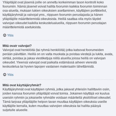
Ylläpitäjät ovat jäseniä joille on annettu korkeimman tason kontrolli koko
foorumiin. Nämä jäsenet voivat hallita foorumin kaikkia foorumin toiminnan
osa-alueita, mukaan lukien oikeuksien asettaminen, käyttäjien porttikiellot,
käyttäjäryhmät ja valvojat yms., riippuen foorumin perustajasta ja hänen
ylläpitäjille määrittelemistä oikeuksista. Heillä saattaa olla myös täydet
valvojan oikeudet kaikilla keskustelualueilla, riippuen foorumin perustajan
määrittelemistä asetuksista.
Ylös
Mitä ovatr valvojat?
Valvojat ovat henkilöitä (tai ryhmä henkilöitä) jotka katsovat foorumeiden
perään päivittäin. Heillä on on valta muokata ja poistaa viestejä ja lukita, avata,
siirtää, poistaa ja jakaa viestiketjuja niillä alueilla joissa heillä on valvojan
oikeudet. Yleensä valvojat ovat paikalla estämässä aiheen vierestä
keskustelua tai hyvien tapojen vastaisen materiaalin lähettämistä.
Ylös
Mitä ovat käyttäjäryhmät?
Käyttäjäryhmät ovat käyttäjien ryhmiä, jotka jakavat yhteisön hallittaviin osiin,
joiden kanssa foorumin ylläpitäjät voivat toimia. Jokainen käyttäjä voi kuulua
useisiin ryhmiin ja jokaiselle ryhmälle voidaan määritellä yksilölliset oikeudet.
Tämä tarjoaa ylläpitäjille helpon tavan muuttaa käyttäjien oikeuksia useille
käyttäjille kerralla, kuten muuttaa valvojien oikeuksia tai hallita pääsyä
suljetulle alueelle.