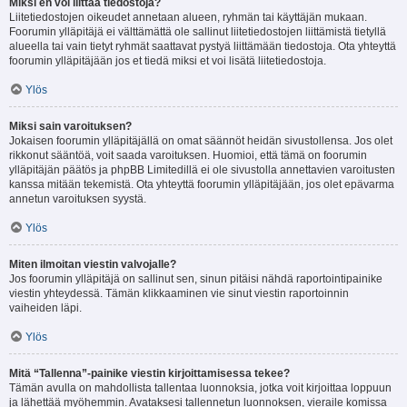
Miksi en voi liittää tiedostoja?
Liitetiedostojen oikeudet annetaan alueen, ryhmän tai käyttäjän mukaan.
Foorumin ylläpitäjä ei välttämättä ole sallinut liitetiedostojen liittämistä tietyllä
alueella tai vain tietyt ryhmät saattavat pystyä liittämään tiedostoja. Ota yhteyttä
foorumin ylläpitäjään jos et tiedä miksi et voi lisätä liitetiedostoja.
Ylös
Miksi sain varoituksen?
Jokaisen foorumin ylläpitäjällä on omat säännöt heidän sivustollensa. Jos olet
rikkonut sääntöä, voit saada varoituksen. Huomioi, että tämä on foorumin
ylläpitäjän päätös ja phpBB Limitedillä ei ole sivustolla annettavien varoitusten
kanssa mitään tekemistä. Ota yhteyttä foorumin ylläpitäjään, jos olet epävarma
annetun varoituksen syystä.
Ylös
Miten ilmoitan viestin valvojalle?
Jos foorumin ylläpitäjä on sallinut sen, sinun pitäisi nähdä raportointipainike
viestin yhteydessä. Tämän klikkaaminen vie sinut viestin raportoinnin
vaiheiden läpi.
Ylös
Mitä “Tallenna”-painike viestin kirjoittamisessa tekee?
Tämän avulla on mahdollista tallentaa luonnoksia, jotka voit kirjoittaa loppuun
ja lähettää myöhemmin. Avataksesi tallennetun luonnoksen, vieraile komissa