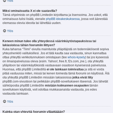
Ylös
Miksi ominaisuutta X ei ole saatavilla?
Tämä ohjelmisto on phpBB Limitedin kirjoittama ja lisensoima. Jos uskot, että
ominaisuus tulisi lisätä, vieraile
phpBB ideakeskuksessa
, jossa voit äänestää
olemassa olevia ideoita tai lähettää uuden.
Ylös
Keneen minun tulee olla yhteydessä väärinkäytöstapauksissa tai
lakiasioissa tähän foorumiin liittyen?
Kuka tahansa “Tiimi”-sivulla mainituista ylläpitäjistä on todennäköisesti sopiva
yhteyshenkilö valituksillesi. Jos et tätä kautta saa vastausta, sinun kannattaa
ottaa yhteyttä verkkotunnuksen omistajaan (tee
whois-kysely
) tai jos kyseessä
on ilmaispalvelussa oleva (esim. Yahoo!, free.fr, f2s.com, jne.), ota yhteyttä
ylläpitoon tai väärinkäytöksistä vastaavaan osastoon kyseisessä palvelussa.
Huomaa, että phpBB Limitedillä
ei ole lainkaan toimivaltaa
ja sitä ei voida
pitää vastuussa miten, missä tai kenen toimesta tämä foorumi on käytössä. Älä
ota yhteyttä phpBB Limitediin missään lakiasioissa
jotka eivät liity
phpBB.com-sivustoon tai pelkkään phpBB-sovellukseen itseensä. Jos lähetät
sähköpostia phpBB Limitedille
mistään kolmannen osapuolen
tämän
sovelluksen käytöstä, voit odottaa niukkasanaista vastausta, jos edes
vastausta lainkaan.
Ylös
Kuinka otan yhteyttä foorumin ylläpitäjään?