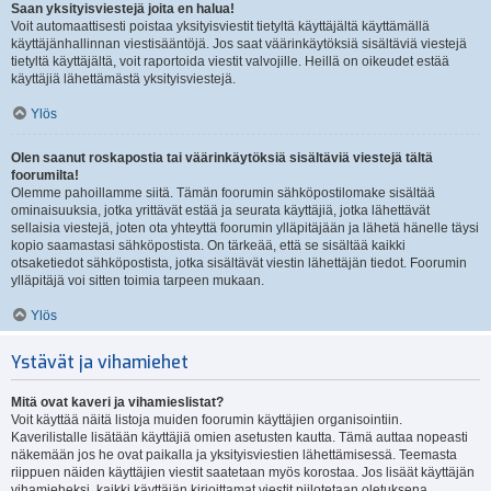
Saan yksityisviestejä joita en halua!
Voit automaattisesti poistaa yksityisviestit tietyltä käyttäjältä käyttämällä
käyttäjänhallinnan viestisääntöjä. Jos saat väärinkäytöksiä sisältäviä viestejä
tietyltä käyttäjältä, voit raportoida viestit valvojille. Heillä on oikeudet estää
käyttäjiä lähettämästä yksityisviestejä.
Ylös
Olen saanut roskapostia tai väärinkäytöksiä sisältäviä viestejä tältä
foorumilta!
Olemme pahoillamme siitä. Tämän foorumin sähköpostilomake sisältää
ominaisuuksia, jotka yrittävät estää ja seurata käyttäjiä, jotka lähettävät
sellaisia viestejä, joten ota yhteyttä foorumin ylläpitäjään ja lähetä hänelle täysi
kopio saamastasi sähköpostista. On tärkeää, että se sisältää kaikki
otsaketiedot sähköpostista, jotka sisältävät viestin lähettäjän tiedot. Foorumin
ylläpitäjä voi sitten toimia tarpeen mukaan.
Ylös
Ystävät ja vihamiehet
Mitä ovat kaveri ja vihamieslistat?
Voit käyttää näitä listoja muiden foorumin käyttäjien organisointiin.
Kaverilistalle lisätään käyttäjiä omien asetusten kautta. Tämä auttaa nopeasti
näkemään jos he ovat paikalla ja yksityisviestien lähettämisessä. Teemasta
riippuen näiden käyttäjien viestit saatetaan myös korostaa. Jos lisäät käyttäjän
vihamieheksi, kaikki käyttäjän kirjoittamat viestit piilotetaan oletuksena.