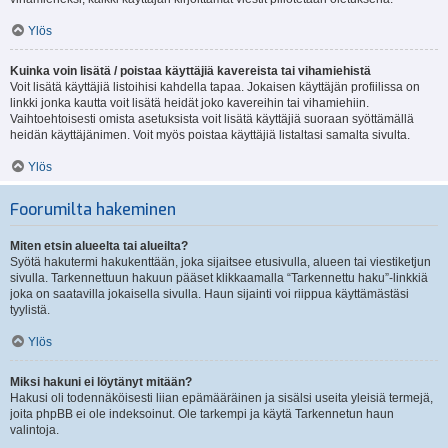
Ylös
Kuinka voin lisätä / poistaa käyttäjiä kavereista tai vihamiehistä
Voit lisätä käyttäjiä listoihisi kahdella tapaa. Jokaisen käyttäjän profiilissa on
linkki jonka kautta voit lisätä heidät joko kavereihin tai vihamiehiin.
Vaihtoehtoisesti omista asetuksista voit lisätä käyttäjiä suoraan syöttämällä
heidän käyttäjänimen. Voit myös poistaa käyttäjiä listaltasi samalta sivulta.
Ylös
Foorumilta hakeminen
Miten etsin alueelta tai alueilta?
Syötä hakutermi hakukenttään, joka sijaitsee etusivulla, alueen tai viestiketjun
sivulla. Tarkennettuun hakuun pääset klikkaamalla “Tarkennettu haku”-linkkiä
joka on saatavilla jokaisella sivulla. Haun sijainti voi riippua käyttämästäsi
tyylistä.
Ylös
Miksi hakuni ei löytänyt mitään?
Hakusi oli todennäköisesti liian epämääräinen ja sisälsi useita yleisiä termejä,
joita phpBB ei ole indeksoinut. Ole tarkempi ja käytä Tarkennetun haun
valintoja.