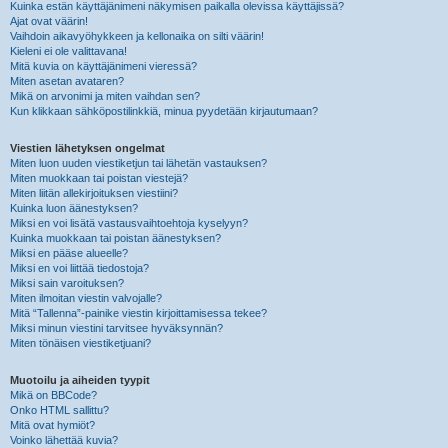
Kuinka estän käyttäjänimeni näkymisen paikalla olevissa käyttäjissä?
Ajat ovat väärin!
Vaihdoin aikavyöhykkeen ja kellonaika on silti väärin!
Kieleni ei ole valittavana!
Mitä kuvia on käyttäjänimeni vieressä?
Miten asetan avataren?
Mikä on arvonimi ja miten vaihdan sen?
Kun klikkaan sähköpostilinkkiä, minua pyydetään kirjautumaan?
Viestien lähetyksen ongelmat
Miten luon uuden viestiketjun tai lähetän vastauksen?
Miten muokkaan tai poistan viestejä?
Miten liitän allekirjoituksen viestiini?
Kuinka luon äänestyksen?
Miksi en voi lisätä vastausvaihtoehtoja kyselyyn?
Kuinka muokkaan tai poistan äänestyksen?
Miksi en pääse alueelle?
Miksi en voi liittää tiedostoja?
Miksi sain varoituksen?
Miten ilmoitan viestin valvojalle?
Mitä “Tallenna”-painike viestin kirjoittamisessa tekee?
Miksi minun viestini tarvitsee hyväksynnän?
Miten tönäisen viestiketjuani?
Muotoilu ja aiheiden tyypit
Mikä on BBCode?
Onko HTML sallittu?
Mitä ovat hymiöt?
Voinko lähettää kuvia?