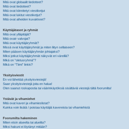
Mitä ovat globaalit tiedotteet?
Mitä ovat tiedotteet?
Mitä ovat kiinnitetyt viestiketjut
Mitä ovat lukitut viestiketjut?
Mitä ovat aiheiden kuvakkeet?
Käyttäjätasot ja ryhmät
Mitä ovat ylläpitäjät?
Mitä ovatr valvojat?
Mitä ovat käyttäjäryhmät?
Missä ovat käyttäjäryhmät ja miten liityn sellaiseen?
Miten pääsen käyttäjäryhmän johtajaksi?
Miksi jotkut käyttäjäryhmät näkyvät eri väreillä?
Mikä on “oletusryhmä”?
Mikä on “Tiimi” linkki?
Yksityisviestit
En voi lähettää yksityisviestejä!
Saan yksityisviestejä joita en halua!
Olen saanut roskapostia tai väärinkäytöksiä sisältäviä viestejä tältä foorumilta!
Ystävät ja vihamiehet
Mitä ovat kaveri ja vihamieslistat?
Kuinka voin lisätä / poistaa käyttäjiä kavereista tai vihamiehistä
Foorumilta hakeminen
Miten etsin alueelta tai alueilta?
Miksi hakuni ei löytänyt mitään?