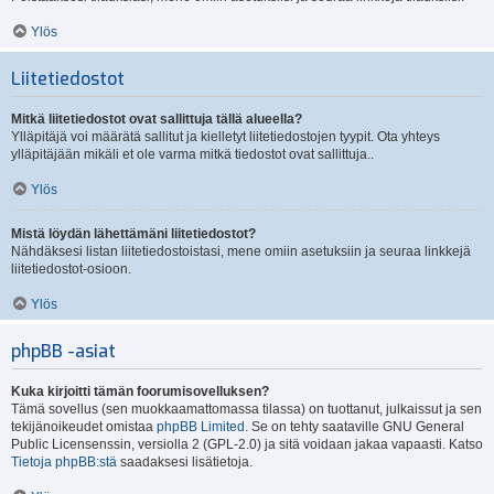
Ylös
Liitetiedostot
Mitkä liitetiedostot ovat sallittuja tällä alueella?
Ylläpitäjä voi määrätä sallitut ja kielletyt liitetiedostojen tyypit. Ota yhteys
ylläpitäjään mikäli et ole varma mitkä tiedostot ovat sallittuja..
Ylös
Mistä löydän lähettämäni liitetiedostot?
Nähdäksesi listan liitetiedostoistasi, mene omiin asetuksiin ja seuraa linkkejä
liitetiedostot-osioon.
Ylös
phpBB -asiat
Kuka kirjoitti tämän foorumisovelluksen?
Tämä sovellus (sen muokkaamattomassa tilassa) on tuottanut, julkaissut ja sen
tekijänoikeudet omistaa
phpBB Limited
. Se on tehty saataville GNU General
Public Licensenssin, versiolla 2 (GPL-2.0) ja sitä voidaan jakaa vapaasti. Katso
Tietoja phpBB:stä
saadaksesi lisätietoja.