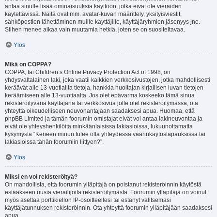
antaa sinulle lisää ominaisuuksia käyttöön, jotka eivät ole vieraiden
käytettävissä. Näitä ovat mm. avatar-kuvan määrittely, yksityisviestit,
sähköpostien lähettäminen muille käyttäjille, käyttäjäryhmien jäsenyys jne.
Siihen menee aikaa vain muutamia hetkiä, joten se on suositeltavaa.
Ylös
Mikä on COPPA?
COPPA, tai Children’s Online Privacy Protection Act of 1998, on
yhdysvaltalainen laki, joka vaatii kaikkien verkkosivustojen, jotka mahdollisesti
keräävät alle 13-vuotiailta tietoja, hankkia huoltajan kirjallisen luvan tietojen
keräämiseen alle 13-vuotiaalta. Jos olet epävarma koskeeko tämä sinua
rekisteröityvänä käyttäjänä tai verkkosivua jolle olet rekisteröitymässä, ota
yhteyttä oikeudelliseen neuvonantajaan saadaksesi apua. Huomaa, että
phpBB Limited ja tämän foorumin omistajat eivät voi antaa lakineuvontaa ja
eivät ole yhteyshenkilöitä minkäänlaisissa lakiasioissa, lukuunottamatta
kysymystä “Keneen minun tulee olla yhteydessä väärinkäytöstapauksissa tai
lakiasioissa tähän foorumiin liittyen?”.
Ylös
Miksi en voi rekisteröityä?
On mahdollista, että foorumin ylläpitäjä on poistanut rekisteröinnin käytöstä
estääkseen uusia vierailijoita rekisteröitymästä. Foorumin ylläpitäjä on voinut
myös asettaa porttikiellon IP-osoitteellesi tai estänyt valitsemasi
käyttäjätunnuksen rekisteröinnin. Ota yhteyttä foorumin ylläpitäjään saadaksesi
apua.