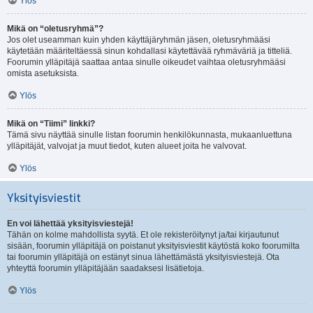
Ylös
Mikä on “oletusryhmä”?
Jos olet useamman kuin yhden käyttäjäryhmän jäsen, oletusryhmääsi
käytetään määriteltäessä sinun kohdallasi käytettävää ryhmäväriä ja titteliä.
Foorumin ylläpitäjä saattaa antaa sinulle oikeudet vaihtaa oletusryhmääsi
omista asetuksista.
Ylös
Mikä on “Tiimi” linkki?
Tämä sivu näyttää sinulle listan foorumin henkilökunnasta, mukaanluettuna
ylläpitäjät, valvojat ja muut tiedot, kuten alueet joita he valvovat.
Ylös
Yksityisviestit
En voi lähettää yksityisviestejä!
Tähän on kolme mahdollista syytä. Et ole rekisteröitynyt ja/tai kirjautunut
sisään, foorumin ylläpitäjä on poistanut yksityisviestit käytöstä koko foorumilta
tai foorumin ylläpitäjä on estänyt sinua lähettämästä yksityisviestejä. Ota
yhteyttä foorumin ylläpitäjään saadaksesi lisätietoja.
Ylös