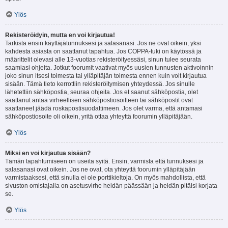
Ylös
Rekisteröidyin, mutta en voi kirjautua!
Tarkista ensin käyttäjätunnuksesi ja salasanasi. Jos ne ovat oikein, yksi
kahdesta asiasta on saattanut tapahtua. Jos COPPA-tuki on käytössä ja
määrittelit olevasi alle 13-vuotias rekisteröityessäsi, sinun tulee seurata
saamiasi ohjeita. Jotkut foorumit vaativat myös uusien tunnusten aktivoinnin
joko sinun itsesi toimesta tai ylläpitäjän toimesta ennen kuin voit kirjautua
sisään. Tämä tieto kerrottiin rekisteröitymisen yhteydessä. Jos sinulle
lähetettiin sähköpostia, seuraa ohjeita. Jos et saanut sähköpostia, olet
saattanut antaa virheellisen sähköpostiosoitteen tai sähköpostit ovat
saattaneet jäädä roskapostisuodattimeen. Jos olet varma, että antamasi
sähköpostiosoite oli oikein, yritä ottaa yhteyttä foorumin ylläpitäjään.
Ylös
Miksi en voi kirjautua sisään?
Tämän tapahtumiseen on useita syitä. Ensin, varmista että tunnuksesi ja
salasanasi ovat oikein. Jos ne ovat, ota yhteyttä foorumin ylläpitäjään
varmistaaksesi, että sinulla ei ole porttikieltoja. On myös mahdollista, että
sivuston omistajalla on asetusvirhe heidän päässään ja heidän pitäisi korjata
se.
Ylös