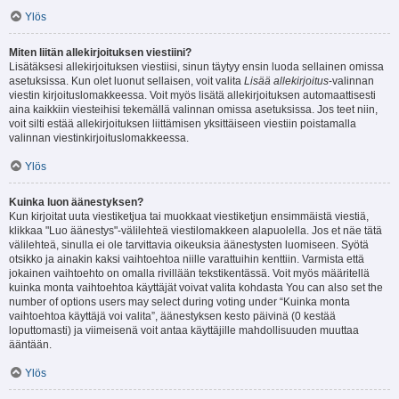
Ylös
Miten liitän allekirjoituksen viestiini?
Lisätäksesi allekirjoituksen viestiisi, sinun täytyy ensin luoda sellainen omissa
asetuksissa. Kun olet luonut sellaisen, voit valita
Lisää allekirjoitus
-valinnan
viestin kirjoituslomakkeessa. Voit myös lisätä allekirjoituksen automaattisesti
aina kaikkiin viesteihisi tekemällä valinnan omissa asetuksissa. Jos teet niin,
voit silti estää allekirjoituksen liittämisen yksittäiseen viestiin poistamalla
valinnan viestinkirjoituslomakkeessa.
Ylös
Kuinka luon äänestyksen?
Kun kirjoitat uuta viestiketjua tai muokkaat viestiketjun ensimmäistä viestiä,
klikkaa "Luo äänestys"-välilehteä viestilomakkeen alapuolella. Jos et näe tätä
välilehteä, sinulla ei ole tarvittavia oikeuksia äänestysten luomiseen. Syötä
otsikko ja ainakin kaksi vaihtoehtoa niille varattuihin kenttiin. Varmista että
jokainen vaihtoehto on omalla rivillään tekstikentässä. Voit myös määritellä
kuinka monta vaihtoehtoa käyttäjät voivat valita kohdasta You can also set the
number of options users may select during voting under “Kuinka monta
vaihtoehtoa käyttäjä voi valita”, äänestyksen kesto päivinä (0 kestää
loputtomasti) ja viimeisenä voit antaa käyttäjille mahdollisuuden muuttaa
ääntään.
Ylös