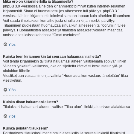
Mikä ero on kirjanmerkillä ja tilaamisella?
phpBB 3.0 -versiossa aiheiden kirjanmerkit toimivat kuten internet-selaimen
kirjanmerkit. Sinua ei huomautettu jos aiheeseen tuli päivitys. phpBB 3.1 -
versiosta lähtien kirjanmerkit toimivat samaan tapaan kuin aiheiden tilaaminen.
Voit saada ilmoituksen kun aihe josta sinulla on kirjanmerkki päivittyy.
Tilaaminen puolestaan huomauttaa sinua kun aiheeseen tai foorumiin tulee
päivitys. Huomautusten asetukset ja tilausten asetukset voidaan määrittää
omissa asetuksissa kohdassa “Omat asetukset”.
Ylös
Kuinka teen kirjanmerkin tai seuraan haluamaani aihetta?
Voit tehdä kirjanmekin tai tilata haluamasi aiheen valitsemalla sopivan linkin
“Aiheen työkalut” -valikossa, joka on sijoitettu kätevästi keskustelun ylä- ja
alalaidan lähelle.
Viestiketjuun vastaaminen ja valinta “Huomauta kun vastaus lähetetään” tilaa
viestiketjun.
Ylös
Kuinka tilaan haluamani alueen?
Tilataksesi haluamasi alueen, valitse “Tilaa alue” -linkki, aluesivun alalaidassa.
Ylös
Kuinka poistan tilaukseni?
Poistaaksesi tilauksiasi, mene omiin asetuksiisi ja seuraa linkkejä tilauksiisi.