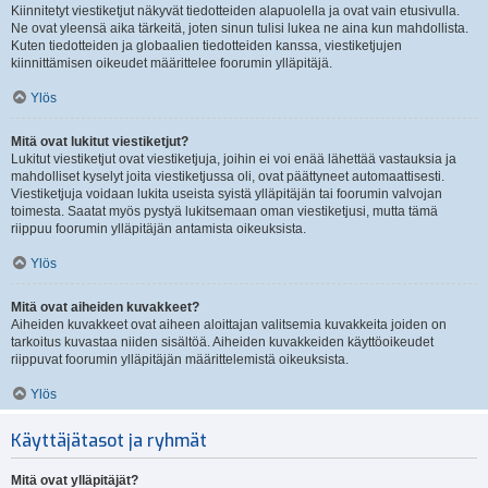
Kiinnitetyt viestiketjut näkyvät tiedotteiden alapuolella ja ovat vain etusivulla.
Ne ovat yleensä aika tärkeitä, joten sinun tulisi lukea ne aina kun mahdollista.
Kuten tiedotteiden ja globaalien tiedotteiden kanssa, viestiketjujen
kiinnittämisen oikeudet määrittelee foorumin ylläpitäjä.
Ylös
Mitä ovat lukitut viestiketjut?
Lukitut viestiketjut ovat viestiketjuja, joihin ei voi enää lähettää vastauksia ja
mahdolliset kyselyt joita viestiketjussa oli, ovat päättyneet automaattisesti.
Viestiketjuja voidaan lukita useista syistä ylläpitäjän tai foorumin valvojan
toimesta. Saatat myös pystyä lukitsemaan oman viestiketjusi, mutta tämä
riippuu foorumin ylläpitäjän antamista oikeuksista.
Ylös
Mitä ovat aiheiden kuvakkeet?
Aiheiden kuvakkeet ovat aiheen aloittajan valitsemia kuvakkeita joiden on
tarkoitus kuvastaa niiden sisältöä. Aiheiden kuvakkeiden käyttöoikeudet
riippuvat foorumin ylläpitäjän määrittelemistä oikeuksista.
Ylös
Käyttäjätasot ja ryhmät
Mitä ovat ylläpitäjät?