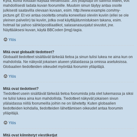
Kyllä, kuvia voidaan käyttää viesteissäsi. Jos ylläpitäjä on sallinut liitteet, voit
mahdollisesti ladata kuvan foorumille. Muutoin sinun täytyy antaa osoite
julkisesti saatavilla olevaan kuvaan, esim. http://www.example.com/my-
picture.gif. Et voi antaa osoitetta omalla koneellasi oleviin kuviin (ellei se ole
yleinen palvelin) tai kuviin, jotka ovat käyttäjätunnistuksen takana, esim.
hotmail tai yahoo sähköpostilaatikot, salasanasuojatut sivustot, jne.
Näyttääksesi kuvan, käytä BBCoden [img]-tagia.
Ylös
Mitä ovat globaalit tiedotteet?
Globaalit tiedotteet sisältävät tärkeää tietoa ja sinun tulisi lukea ne aina kun on
mahdolista. Ne näkyvät jokaisen alueen ylälaidassa ja omissa asetuksissa.
Globaalien tiedotteiden oikeudet myöntää foorumin ylläpitäjä.
Ylös
Mitä ovat tiedotteet?
Tiedotteet usein sisältävät tärkeää tietoa foorumista jota olet lukemassa ja siksi
ne tulisi lukea aina kun mahdollista. Tiedotteet näkyvät jokaisen sivun
ylälaidassa niillä foorumeilla joihin ne on lähetetty. Kuten globaalien
tiedotteiden kohdalla, tiedotteiden lähettämisen oikeudet antaa foorumin
ylläpitäjä.
Ylös
Mitä ovat kiinnitetyt viestiketjut