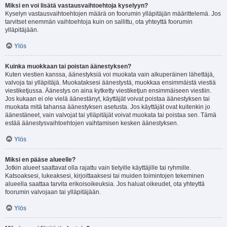
Miksi en voi lisätä vastausvaihtoehtoja kyselyyn?
Kyselyn vastausvaihtoehtojen määrä on foorumin ylläpitäjän määrittelemä. Jos
tarvitset enemmän vaihtoehtoja kuin on sallittu, ota yhteyttä foorumin
ylläpitäjään.
Ylös
Kuinka muokkaan tai poistan äänestyksen?
Kuten viestien kanssa, äänestyksiä voi muokata vain alkuperäinen lähettäjä,
valvoja tai ylläpitäjä. Muokataksesi äänestystä, muokkaa ensimmäistä viestiä
viestiketjussa. Äänestys on aina kytketty viestiketjun ensimmäiseen viestiin.
Jos kukaan ei ole vielä äänestänyt, käyttäjät voivat poistaa äänestyksen tai
muokata mitä tahansa äänestyksen asetusta. Jos käyttäjät ovat kuitenkin jo
äänestäneet, vain valvojat tai ylläpitäjät voivat muokata tai poistaa sen. Tämä
estää äänestysvaihtoehtojen vaihtamisen kesken äänestyksen.
Ylös
Miksi en pääse alueelle?
Jotkin alueet saattavat olla rajattu vain tietyille käyttäjille tai ryhmille.
Katsoaksesi, lukeaksesi, kirjoittaaksesi tai muiden toimintojen tekeminen
alueella saattaa tarvita erikoisoikeuksia. Jos haluat oikeudet, ota yhteyttä
foorumin valvojaan tai ylläpitäjään.
Ylös