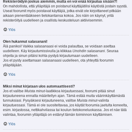
Rekisteröidyin joskus aiemmin, mutta en voi enää kirjautua sisään?!
On mahdollista, että ylläpitäjä on poistanut käyttäjätilisi käytöstä jostain syystä.
Useat foorumit myös poistavat käyttäjiä, jotka eivät ole kirjoittaneet pitkään
aikaan pienentääkseen tietokantansa kokoa. Jos näin on käynyt, yritä
rekisteröityä uudelleen ja osallistu keskusteluun aktiivisemmin.
Ylös
Olen hukannut salasanani!
Älä panikoi! Vaikka salasanaasi ei voida palauttaa, se voidaan asettaa
uudelleen. Käy kirjautumissivulla ja klikkaa
Unohdin salasanani
. Seuraa
ohjeita ja sinun pitäisi kohta pystyä kirjautumaan uudelleen.
Jos et pysty asettamaan salasanaasi uudelleen, ota yhteyttä foorumin
ylläpitäjään.
Ylös
Miksi minut kirjataan ulos automaattisesti?
Jos et valitse
Muista minut
-laatikkoa kirjautuessasi, foorumi pitää sinut
kirjautuneena ennalta määritellyn ajan. Tämä estää muita väärinkäyttämästä
tunnuksiasi. Pysyäksesi kirjautuneena, valitse
Muista minut
-valinta
kirjautuessasi. Tämä ei ole suositeltavaa, jos käytät foorumia jaetulta koneelta,
esim. kirjastossa, nettikahvilassa tai koulun tietokoneluokassa. Jos et näe tätä
valintaa, foorumin ylläpitäjä on estänyt tämän toiminnon käyttämisen.
Ylös