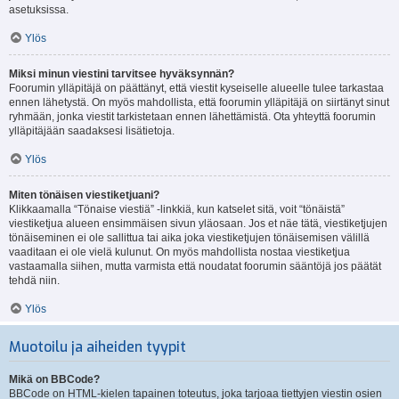
asetuksissa.
Ylös
Miksi minun viestini tarvitsee hyväksynnän?
Foorumin ylläpitäjä on päättänyt, että viestit kyseiselle alueelle tulee tarkastaa
ennen lähetystä. On myös mahdollista, että foorumin ylläpitäjä on siirtänyt sinut
ryhmään, jonka viestit tarkistetaan ennen lähettämistä. Ota yhteyttä foorumin
ylläpitäjään saadaksesi lisätietoja.
Ylös
Miten tönäisen viestiketjuani?
Klikkaamalla “Tönaise viestiä” -linkkiä, kun katselet sitä, voit “tönäistä”
viestiketjua alueen ensimmäisen sivun yläosaan. Jos et näe tätä, viestiketjujen
tönäiseminen ei ole sallittua tai aika joka viestiketjujen tönäisemisen välillä
vaaditaan ei ole vielä kulunut. On myös mahdollista nostaa viestiketjua
vastaamalla siihen, mutta varmista että noudatat foorumin sääntöjä jos päätät
tehdä niin.
Ylös
Muotoilu ja aiheiden tyypit
Mikä on BBCode?
BBCode on HTML-kielen tapainen toteutus, joka tarjoaa tiettyjen viestin osien