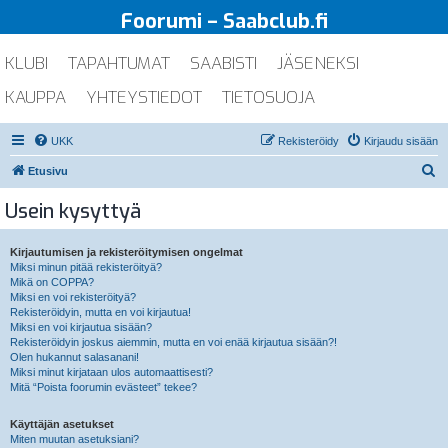
Foorumi – Saabclub.fi
KLUBI
TAPAHTUMAT
SAABISTI
JÄSENEKSI
KAUPPA
YHTEYSTIEDOT
TIETOSUOJA
UKK
Rekisteröidy
Kirjaudu sisään
E
Etusivu
t
Usein kysyttyä
s
i
Kirjautumisen ja rekisteröitymisen ongelmat
Miksi minun pitää rekisteröityä?
Mikä on COPPA?
Miksi en voi rekisteröityä?
Rekisteröidyin, mutta en voi kirjautua!
Miksi en voi kirjautua sisään?
Rekisteröidyin joskus aiemmin, mutta en voi enää kirjautua sisään?!
Olen hukannut salasanani!
Miksi minut kirjataan ulos automaattisesti?
Mitä “Poista foorumin evästeet” tekee?
Käyttäjän asetukset
Miten muutan asetuksiani?