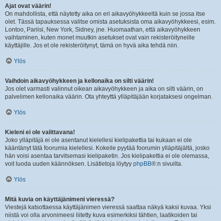
Ajat ovat väärin!
On mahdollista, että näytetty aika on eri aikavyöhykkeeltä kuin se jossa itse
olet. Tässä tapauksessa valitse omista asetuksista oma aikavyöhykkeesi, esim.
Lontoo, Pariisi, New York, Sidney, jne. Huomaathan, että aikavyöhykkeen
vaihtaminen, kuten monet muutkin asetukset ovat vain rekisteröityneille
käyttäjille. Jos et ole rekisteröitynyt, tämä on hyvä aika tehdä niin.
Ylös
Vaihdoin aikavyöhykkeen ja kellonaika on silti väärin!
Jos olet varmasti valinnut oikean aikavyöhykkeen ja aika on silti väärin, on
palvelimen kellonaika väärin. Ota yhteyttä ylläpitäjään korjataksesi ongelman.
Ylös
Kieleni ei ole valittavana!
Joko ylläpitäjä ei ole asentanut kielellesi kielipakettia tai kukaan ei ole
kääntänyt tätä foorumia kielellesi. Kokeile pyytää foorumin ylläpitäjältä, josko
hän voisi asentaa tarvitsemasi kielipaketin. Jos kielipakettia ei ole olemassa,
voit luoda uuden käännöksen. Lisätietoja löytyy
phpBB
®:n sivuilta.
Ylös
Mitä kuvia on käyttäjänimeni vieressä?
Viestejä katsottaessa käyttäjänimen vieressä saattaa näkyä kaksi kuvaa. Yksi
niistä voi olla arvonimeesi liitetty kuva esimerkiksi tähtien, laatikoiden tai