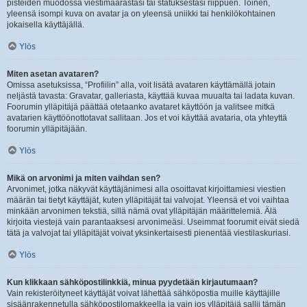
pisteiden muodossa viestimäärästäsi tai statuksestasi riippuen. Toinen,
yleensä isompi kuva on avatar ja on yleensä uniikki tai henkilökohtainen
jokaisella käyttäjällä.
Ylös
Miten asetan avataren?
Omissa asetuksissa, “Profiilin” alla, voit lisätä avataren käyttämällä jotain
neljästä tavasta: Gravatar, galleriasta, käyttää kuvaa muualta tai ladata kuvan.
Foorumin ylläpitäjä päättää otetaanko avataret käyttöön ja valitsee mitkä
avatarien käyttöönottotavat sallitaan. Jos et voi käyttää avataria, ota yhteyttä
foorumin ylläpitäjään.
Ylös
Mikä on arvonimi ja miten vaihdan sen?
Arvonimet, jotka näkyvät käyttäjänimesi alla osoittavat kirjoittamiesi viestien
määrän tai tietyt käyttäjät, kuten ylläpitäjät tai valvojat. Yleensä et voi vaihtaa
minkään arvonimen tekstiä, sillä nämä ovat ylläpitäjän määrittelemiä. Älä
kirjoita viestejä vain parantaaksesi arvonimeäsi. Useimmat foorumit eivät siedä
tätä ja valvojat tai ylläpitäjät voivat yksinkertaisesti pienentää viestilaskuriasi.
Ylös
Kun klikkaan sähköpostilinkkiä, minua pyydetään kirjautumaan?
Vain rekisteröityneet käyttäjät voivat lähettää sähköpostia muille käyttäjille
sisäänrakennetulla sähköpostilomakkeella ja vain jos ylläpitäjä sallii tämän