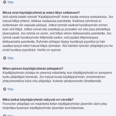
Ylös
Missä ovat käyttäjäryhmät ja miten liityn sellaiseen?
Voit nähdä kaikki ryhmät “Käyttäjäryhmät”-linkin kautta omissa asetuksissa. Jos
haluat liittyä yhteen, klikkaa vastaavaa painiketta. Kaikissa ryhmissä ei
kuitenkaan ole vapaata pääsyä. Jotkut ryhmät vaativat hyväksynnän ennen
kuin voit liittyä. Jotkut voivat olla suljettuja ja joissakin voi olla jopa piilotettuja
jäsenyyksiä. Jos ryhmä on avoin, voit liittyä siihen klikkaamalla painiketta. Jos
ryhmä vaatii hyväksynnän liittymistä varten, voit pyytää liittymislupaa
klikkaamalla painiketta. Ryhmän johtajan täytyy hyväksyä pyyntösi ja hän
saattaa kysyä miksi haluat liittyä ryhmään. Älä häiriköi ryhmän ylläpitäjiä jos he
eivät hyväksy pyyntöäsi. Heillä on syynsä.
Ylös
Miten pääsen käyttäjäryhmän johtajaksi?
Käyttäjäryhmän johtaja on yleensä määritelty, kun käyttäjäryhmät on alunperin
luotu ylläpitäjän toimesta. Jos haluat luoda käyttäjäryhmän, ensimmäinen
yhteyshenkilösi tulisi olla ylläpitäjä. Kokeile yksityisviestin lähettämistä.
Ylös
Miksi jotkut käyttäjäryhmät näkyvät eri väreillä?
Foorumin ylläpitäjä voi määritellä tietyn käyttäjäryhmän jäsenille värin joka
helpottaa kyseisen käyttäjäryhmän jäsenten tunnistamista.