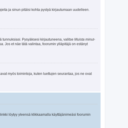
jeita ja sinun pitäisi kohta pystyä kirjautumaan uudelleen.
tä tunnuksiasi. Pysyäksesi kirjautuneena, valitse
Muista minut
-
sa. Jos et näe tätä valintaa, foorumin ylläpitäjä on estänyt
oavat myös toimintoja, kuten luettujen seurantaa, jos ne ovat
 linkki löytyy yleensä klikkaamalla käyttäjänimeäsi foorumin