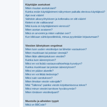
Käyttäjän asetukset
Miten muutan asetuksiani?
Kuinka estän käyttäjänimeni näkymisen paikalla olevissa käyttäjissä?
Ajat ovat väärin!
Vaihdoin aikavyöhykkeen ja kellonaika on silti väärin!
Kieleni ei ole valittavana!
Mitä kuvia on käyttäjänimeni vieressä?
Miten asetan avataren?
Mikä on arvonimi ja miten vaihdan sen?
Kun klikkaan sähköpostilinkkiä, minua pyydetään kirjautumaan?
Viestien lähetyksen ongelmat
Miten luon uuden viestiketjun tai lähetän vastauksen?
Miten muokkaan tai poistan viestejä?
Miten liitän allekirjoituksen viestiini?
Kuinka luon äänestyksen?
Miksi en voi lisätä vastausvaihtoehtoja kyselyyn?
Kuinka muokkaan tai poistan äänestyksen?
Miksi en pääse alueelle?
Miksi en voi liittää tiedostoja?
Miksi sain varoituksen?
Miten ilmoitan viestin valvojalle?
Mitä “Tallenna”-painike viestin kirjoittamisessa tekee?
Miksi minun viestini tarvitsee hyväksynnän?
Miten tönäisen viestiketjuani?
Muotoilu ja aiheiden tyypit
Mikä on BBCode?