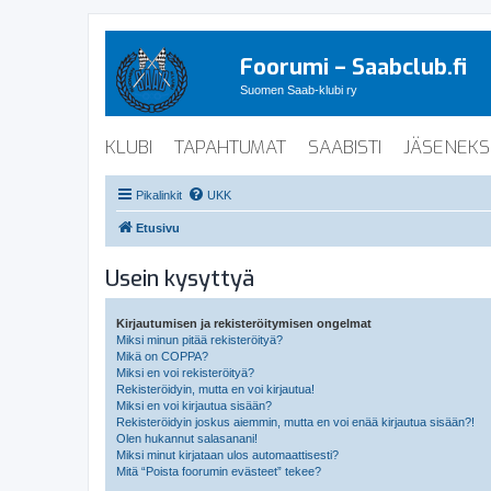
Foorumi – Saabclub.fi
Suomen Saab-klubi ry
KLUBI
TAPAHTUMAT
SAABISTI
JÄSENEKS
Pikalinkit
UKK
Etusivu
Usein kysyttyä
Kirjautumisen ja rekisteröitymisen ongelmat
Miksi minun pitää rekisteröityä?
Mikä on COPPA?
Miksi en voi rekisteröityä?
Rekisteröidyin, mutta en voi kirjautua!
Miksi en voi kirjautua sisään?
Rekisteröidyin joskus aiemmin, mutta en voi enää kirjautua sisään?!
Olen hukannut salasanani!
Miksi minut kirjataan ulos automaattisesti?
Mitä “Poista foorumin evästeet” tekee?