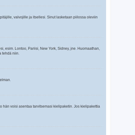
äjille, valvojille ja itsellesi. Sinut lasketaan piilossa oleviin
esi, esim. Lontoo, Pariisi, New York, Sidney, jne. Huomaathan,
a tehdä niin.
gelman.
ko hän voisi asentaa tarvitsemasi kielipaketin. Jos kielipakettia