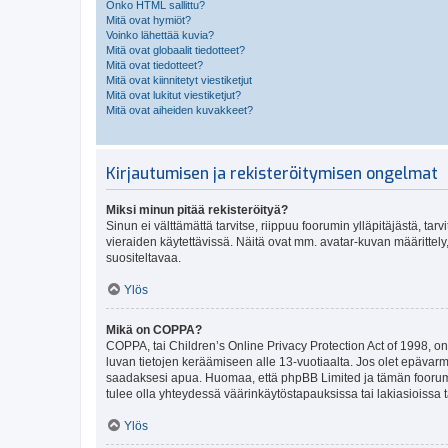
Onko HTML sallittu?
Mitä ovat hymiöt?
Voinko lähettää kuvia?
Mitä ovat globaalit tiedotteet?
Mitä ovat tiedotteet?
Mitä ovat kiinnitetyt viestiketjut
Mitä ovat lukitut viestiketjut?
Mitä ovat aiheiden kuvakkeet?
Kirjautumisen ja rekisteröitymisen ongelmat
Miksi minun pitää rekisteröityä?
Sinun ei välttämättä tarvitse, riippuu foorumin ylläpitäjästä, tar
vieraiden käytettävissä. Näitä ovat mm. avatar-kuvan määrittely,
suositeltavaa.
Ylös
Mikä on COPPA?
COPPA, tai Children’s Online Privacy Protection Act of 1998, on y
luvan tietojen keräämiseen alle 13-vuotiaalta. Jos olet epävarm
saadaksesi apua. Huomaa, että phpBB Limited ja tämän foorumin
tulee olla yhteydessä väärinkäytöstapauksissa tai lakiasioissa t
Ylös