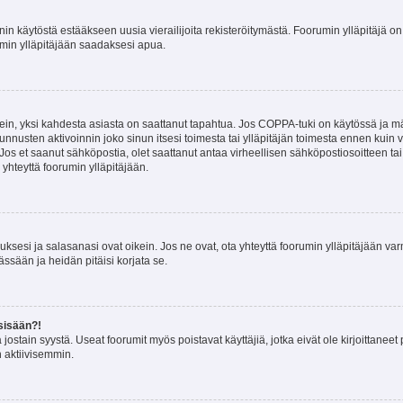
nin käytöstä estääkseen uusia vierailijoita rekisteröitymästä. Foorumin ylläpitäjä on v
umin ylläpitäjään saadaksesi apua.
ein, yksi kahdesta asiasta on saattanut tapahtua. Jos COPPA-tuki on käytössä ja määri
nnusten aktivoinnin joko sinun itsesi toimesta tai ylläpitäjän toimesta ennen kuin vo
. Jos et saanut sähköpostia, olet saattanut antaa virheellisen sähköpostiosoitteen t
 yhteyttä foorumin ylläpitäjään.
sesi ja salasanasi ovat oikein. Jos ne ovat, ota yhteyttä foorumin ylläpitäjään varmi
ssään ja heidän pitäisi korjata se.
sisään?!
stä jostain syystä. Useat foorumit myös poistavat käyttäjiä, jotka eivät ole kirjoitta
n aktiivisemmin.