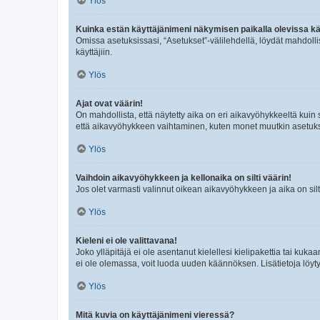
Ylös
Kuinka estän käyttäjänimeni näkymisen paikalla olevissa kä
Omissa asetuksissasi, “Asetukset”-välilehdellä, löydät mahdoll
käyttäjiin.
Ylös
Ajat ovat väärin!
On mahdollista, että näytetty aika on eri aikavyöhykkeeltä kuin
että aikavyöhykkeen vaihtaminen, kuten monet muutkin asetukset o
Ylös
Vaihdoin aikavyöhykkeen ja kellonaika on silti väärin!
Jos olet varmasti valinnut oikean aikavyöhykkeen ja aika on silt
Ylös
Kieleni ei ole valittavana!
Joko ylläpitäjä ei ole asentanut kielellesi kielipakettia tai kuka
ei ole olemassa, voit luoda uuden käännöksen. Lisätietoja löyt
Ylös
Mitä kuvia on käyttäjänimeni vieressä?