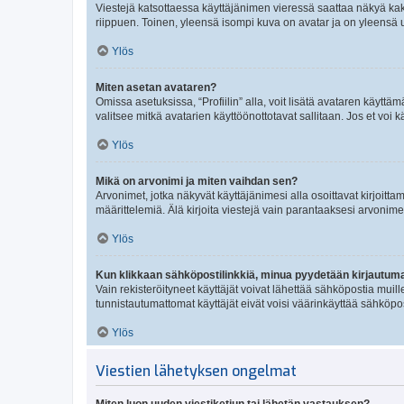
Viestejä katsottaessa käyttäjänimen vieressä saattaa näkyä kaksi
riippuen. Toinen, yleensä isompi kuva on avatar ja on yleensä un
Ylös
Miten asetan avataren?
Omissa asetuksissa, “Profiilin” alla, voit lisätä avataren käyttä
valitsee mitkä avatarien käyttöönottotavat sallitaan. Jos et voi k
Ylös
Mikä on arvonimi ja miten vaihdan sen?
Arvonimet, jotka näkyvät käyttäjänimesi alla osoittavat kirjoittam
määrittelemiä. Älä kirjoita viestejä vain parantaaksesi arvonimeäs
Ylös
Kun klikkaan sähköpostilinkkiä, minua pyydetään kirjautum
Vain rekisteröityneet käyttäjät voivat lähettää sähköpostia muil
tunnistautumattomat käyttäjät eivät voisi väärinkäyttää sähköpo
Ylös
Viestien lähetyksen ongelmat
Miten luon uuden viestiketjun tai lähetän vastauksen?