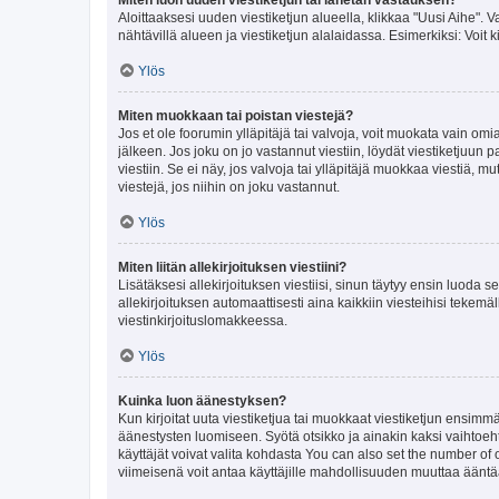
Aloittaaksesi uuden viestiketjun alueella, klikkaa "Uusi Aihe". Va
nähtävillä alueen ja viestiketjun alalaidassa. Esimerkiksi: Voit kir
Ylös
Miten muokkaan tai poistan viestejä?
Jos et ole foorumin ylläpitäjä tai valvoja, voit muokata vain om
jälkeen. Jos joku on jo vastannut viestiin, löydät viestiketjuu
viestiin. Se ei näy, jos valvoja tai ylläpitäjä muokkaa viestiä,
viestejä, jos niihin on joku vastannut.
Ylös
Miten liitän allekirjoituksen viestiini?
Lisätäksesi allekirjoituksen viestiisi, sinun täytyy ensin luoda s
allekirjoituksen automaattisesti aina kaikkiin viesteihisi tekemäl
viestinkirjoituslomakkeessa.
Ylös
Kuinka luon äänestyksen?
Kun kirjoitat uuta viestiketjua tai muokkaat viestiketjun ensimmäi
äänestysten luomiseen. Syötä otsikko ja ainakin kaksi vaihtoehto
käyttäjät voivat valita kohdasta You can also set the number of
viimeisenä voit antaa käyttäjille mahdollisuuden muuttaa ääntä