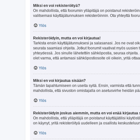
Miksi en voi rekisteröityä?
On mahdollista, että foorumin ylläpitäjä on poistanut rekisteröin
valitsemasi käyttäjätunnuksen rekisteröinnin. Ota yhteyttä foor
Ylös
Rekisteröidyin, mutta en voi kirjautua!
Tarkista ensin käyttäjätunnuksesi ja salasanasi. Jos ne ovat oik
seurata saamiasi ohjeita. Jotkut foorumit vaativat myös uusien tu
yhteydessä. Jos sinulle lähetettiin sähköpostia, seuraa ohjeita
olet varma, että antamasi sähköpostiosoite oli oikein, yritä ottaa
Ylös
Miksi en voi kirjautua sisään?
Tämän tapahtumiseen on useita syitä. Ensin, varmista että tunnuk
mahdollista, että sivuston omistajalla on asetusvirhe heidän pää
Ylös
Rekisteröidyin joskus aiemmin, mutta en voi enää kirjautua 
On mahdollista, että ylläpitäjä on poistanut käyttäjätilisi käytö
on käynyt, yritä rekisteröityä uudelleen ja osallistu keskusteluu
Ylös