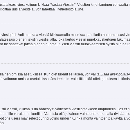
stataksesi viestiketjuun klikkaa "Vastaa Viestiin". Viestien kirjoittaminen voi vaatia
joittaa uusia viestejä, Voit lähettää liitetiedostoja, jne.
ia viestejäsi. Voit muokata viestiä klikkaamalla muokkaa-painiketta haluamassasi vies
n palatessasi pienen tekstin viestisi alla, joka kertoo viestin muokkauskertojen luk
 mutta he saattavat jättää pienen huomautuksen viestin muokkaamisen syistä niin halu
ellainen omissa asetuksissa. Kun olet luonut sellaisen, voit valita
Lisää allekirjoitus
-
lä valinnan omissa asetuksissa. Jos teet niin, voit silti estää allekirjoituksen liittäm
stä viestiä, klikkaa "Luo äänestys"-välilehteä viestilomakkeen alapuolella. Jos et näe
a niille varattuihin kenttiin. Varmista että jokainen vaihtoehto on omalla rivillään
 options users may select during voting under “Kuinka monta vaihtoehtoa käyttäjä voi
än.