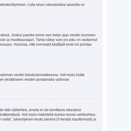
 rekisteröitymisen. Lista sinun oikeuksistasi alueella on
tissä. Joskus painike toimii vain tietyn ajan viestin luomisen
umäärän ja muokkausajan. Tämä näkyy vain jos joku on vastannut
tessaan. Huomaa, että normaalit käyttäjät eivät voi poistaa
valinnan viestin kirjoituslomakkeessa. Voit myös lisätä
isen yksittäiseen viestiin poistamalla valinnan
 tätä välilehteä, sinulla ei ole tarvittavia oikeuksia
 tekstikentässä. Voit myös määritellä kuinka monta vaihtoehtoa
 valita”, äänestyksen kesto päivinä (0 kestää loputtomasti) ja