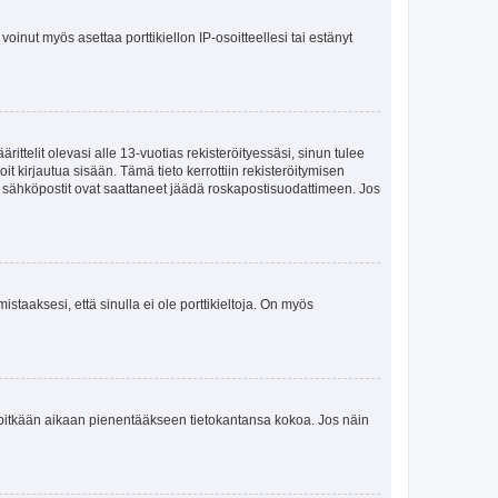
oinut myös asettaa porttikiellon IP-osoitteellesi tai estänyt
ttelit olevasi alle 13-vuotias rekisteröityessäsi, sinun tulee
it kirjautua sisään. Tämä tieto kerrottiin rekisteröitymisen
ai sähköpostit ovat saattaneet jäädä roskapostisuodattimeen. Jos
staaksesi, että sinulla ei ole porttikieltoja. On myös
neet pitkään aikaan pienentääkseen tietokantansa kokoa. Jos näin