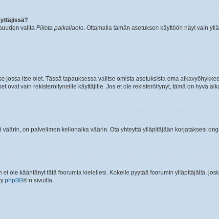
yttäjissä?
isuuden valita
Piilota paikallaolo
. Ottamalla tämän asetuksen käyttöön näyt vain ylläpit
 se jossa itse olet. Tässä tapauksessa valitse omista asetuksista oma aikavyöhykke
vat vain rekisteröityneille käyttäjille. Jos et ole rekisteröitynyt, tämä on hyvä aik
i väärin, on palvelimen kellonaika väärin. Ota yhteyttä ylläpitäjään korjataksesi on
an ei ole kääntänyt tätä foorumia kielellesi. Kokeile pyytää foorumin ylläpitäjältä, jos
yy
phpBB
®:n sivuilta.