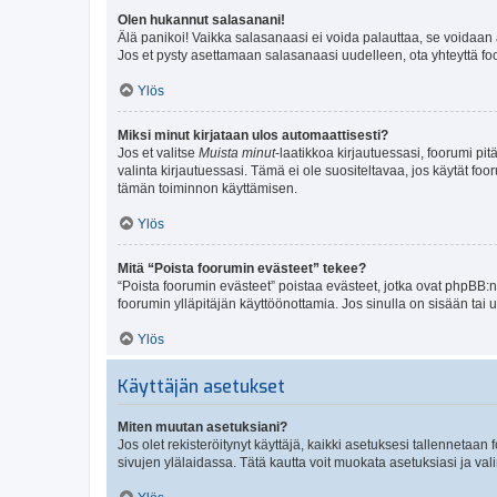
Olen hukannut salasanani!
Älä panikoi! Vaikka salasanaasi ei voida palauttaa, se voidaan 
Jos et pysty asettamaan salasanaasi uudelleen, ota yhteyttä foo
Ylös
Miksi minut kirjataan ulos automaattisesti?
Jos et valitse
Muista minut
-laatikkoa kirjautuessasi, foorumi pi
valinta kirjautuessasi. Tämä ei ole suositeltavaa, jos käytät foo
tämän toiminnon käyttämisen.
Ylös
Mitä “Poista foorumin evästeet” tekee?
“Poista foorumin evästeet” poistaa evästeet, jotka ovat phpBB:n 
foorumin ylläpitäjän käyttöönottamia. Jos sinulla on sisään ta
Ylös
Käyttäjän asetukset
Miten muutan asetuksiani?
Jos olet rekisteröitynyt käyttäjä, kaikki asetuksesi tallennetaa
sivujen ylälaidassa. Tätä kautta voit muokata asetuksiasi ja vali