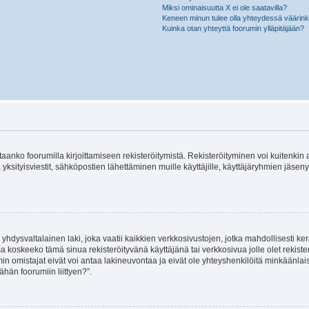
Miksi ominaisuutta X ei ole saatavilla?
Keneen minun tulee olla yhteydessä väärinkäy
Kuinka otan yhteyttä foorumin ylläpitäjään?
vitaanko foorumilla kirjoittamiseen rekisteröitymistä. Rekisteröityminen voi kuitenkin
 yksityisviestit, sähköpostien lähettäminen muille käyttäjille, käyttäjäryhmien jäs
hdysvaltalainen laki, joka vaatii kaikkien verkkosivustojen, jotka mahdollisesti kerää
a koskeeko tämä sinua rekisteröityvänä käyttäjänä tai verkkosivua jolle olet rekis
 omistajat eivät voi antaa lakineuvontaa ja eivät ole yhteyshenkilöitä minkäänla
ähän foorumiin liittyen?”.