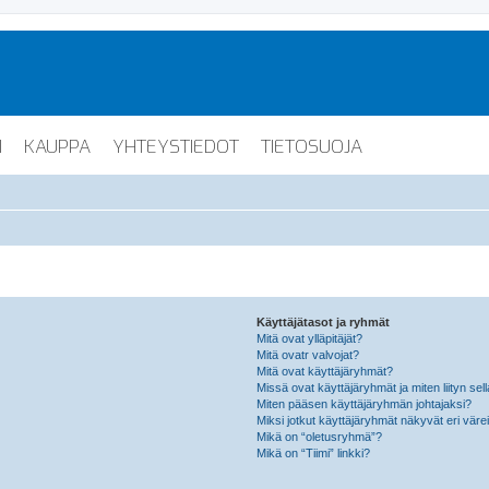
I
KAUPPA
YHTEYSTIEDOT
TIETOSUOJA
Käyttäjätasot ja ryhmät
Mitä ovat ylläpitäjät?
Mitä ovatr valvojat?
Mitä ovat käyttäjäryhmät?
Missä ovat käyttäjäryhmät ja miten liityn sel
Miten pääsen käyttäjäryhmän johtajaksi?
Miksi jotkut käyttäjäryhmät näkyvät eri värei
Mikä on “oletusryhmä”?
Mikä on “Tiimi” linkki?