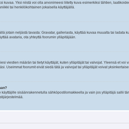
 kuvaa. Yksi niistä voi olla arvonimeesi liitetty kuva esimerkiksi tähtien, laatikoid
iikki tai henkilökohtainen jokaisella käyttäjällä.
mällä jotain neljästä tavasta: Gravatar, galleriasta, käyttää kuvaa muualta tai ladata
äyttää avataria, ota yhteyttä foorumin ylläpitäjään.
iesi viestien määrän tai tietyt käyttäjät, kuten ylläpitäjät tai valvojat. Yleensä et vo
i. Useimmat foorumit eivät siedä tätä ja valvojat tai ylläpitäjät voivat yksinkertaise
aan?
le käyttäjille sisäänrakennetulla sähköpostilomakkeella ja vain jos ylläpitäjä sallii
stijärjestelmää.