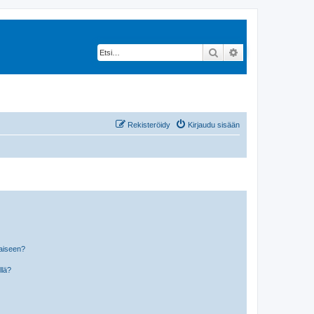
Etsi
Tarkennettu hak
Rekisteröidy
Kirjaudu sisään
laiseen?
llä?