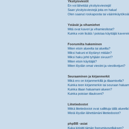
Yksityisviestit
En voi lähettää yksityisviestejä!
Saan yksityisviestejä joita en halua!
Olen saanut roskapostia tai väärinkäytöksiä s
Ystävät ja vihamiehet
Mitä ovat kaveri ja vihamieslistat?
Kuinka voin lisätä / poistaa käyttäjiä kaverei
Foorumilta hakeminen
Miten etsin alueelta tai alueilta?
Miksi hakuni ei löytänyt mitään?
Miksi haku johti tyhjään sivuun!?
Miten etsin käyttäjiä?
Miten löydän omat viestini ja viestiketjuni?
Seuraaminen ja kirjanmerkit
Mikä ero on kirjanmerkillä ja tilaamisella?
Kuinka teen kirjanmerkin tai seuraan haluam
Kuinka tilaan haluamani alueen?
Kuinka poistan tilaukseni?
Liitetiedostot
Mitkä liitetiedostot ovat sallittuja tällä alueell
Mistä löydän lähettämäni liitetiedostot?
phpBB -asiat
Kuka kirjoitti tämän foorumisovelluksen?