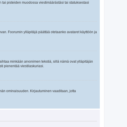
en tai pisteiden muodossa viestimäärästäsi tai statuksestasi
 kuvan. Foorumin ylläpitäjä päättää otetaanko avataret käyttöön ja
i vaihtaa minkään arvonimen tekstiä, sillä nämä ovat ylläpitäjän
sti pienentää viestilaskuriasi.
 tämän ominaisuuden. Kirjautuminen vaaditaan, jotta