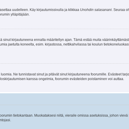
asettaa uudelleen. Käy kirjautumissivulla ja klikkaa
Unohdin salasanani
. Seuraa oh
rumin ylläpitäjään.
tää sinut kirjautuneena ennalta määritellyn ajan. Tämä estää muita väärinkäyttämäs
rumia jaetulta koneelta, esim. kirjastossa, nettikahvilassa tai koulun tietokoneluokas
luomia. Ne tunnistavat sinut ja pitävät sinut kirjautuneena foorumille. Evästeet tarj
i uloskirjautumisen kanssa ongelmia, foorumin evästeiden poistaminen voi auttaa.
n foorumin tietokantaan. Muokataksesi niitä, vieraile omissa asetuksissa, johon vievä
ntojasi.