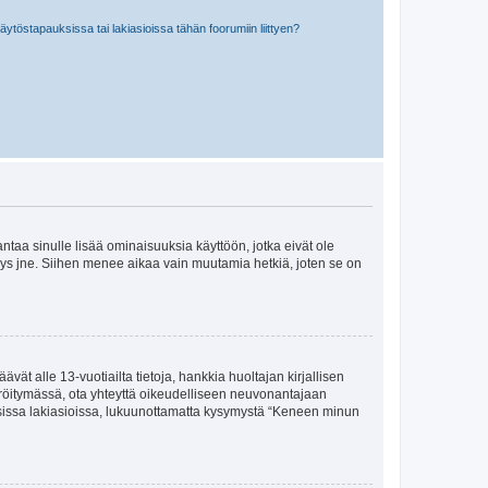
töstapauksissa tai lakiasioissa tähän foorumiin liittyen?
 antaa sinulle lisää ominaisuuksia käyttöön, jotka eivät ole
enyys jne. Siihen menee aikaa vain muutamia hetkiä, joten se on
vät alle 13-vuotiailta tietoja, hankkia huoltajan kirjallisen
teröitymässä, ota yhteyttä oikeudelliseen neuvonantajaan
isissa lakiasioissa, lukuunottamatta kysymystä “Keneen minun