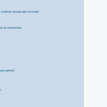
isältäviä viestejä tältä foorumilta!
sta tai vihamiehistä
aani aihetta?
a?