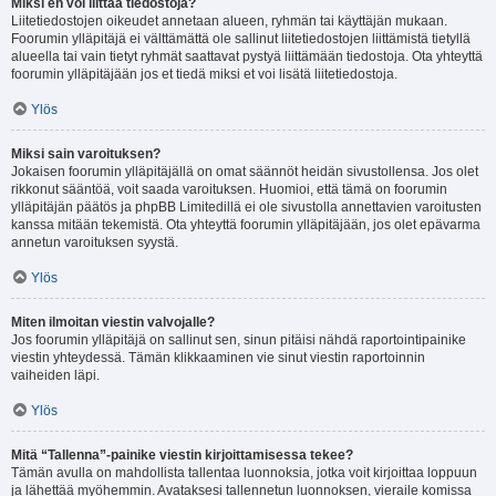
Miksi en voi liittää tiedostoja?
Liitetiedostojen oikeudet annetaan alueen, ryhmän tai käyttäjän mukaan.
Foorumin ylläpitäjä ei välttämättä ole sallinut liitetiedostojen liittämistä tietyllä
alueella tai vain tietyt ryhmät saattavat pystyä liittämään tiedostoja. Ota yhteyttä
foorumin ylläpitäjään jos et tiedä miksi et voi lisätä liitetiedostoja.
Ylös
Miksi sain varoituksen?
Jokaisen foorumin ylläpitäjällä on omat säännöt heidän sivustollensa. Jos olet
rikkonut sääntöä, voit saada varoituksen. Huomioi, että tämä on foorumin
ylläpitäjän päätös ja phpBB Limitedillä ei ole sivustolla annettavien varoitusten
kanssa mitään tekemistä. Ota yhteyttä foorumin ylläpitäjään, jos olet epävarma
annetun varoituksen syystä.
Ylös
Miten ilmoitan viestin valvojalle?
Jos foorumin ylläpitäjä on sallinut sen, sinun pitäisi nähdä raportointipainike
viestin yhteydessä. Tämän klikkaaminen vie sinut viestin raportoinnin
vaiheiden läpi.
Ylös
Mitä “Tallenna”-painike viestin kirjoittamisessa tekee?
Tämän avulla on mahdollista tallentaa luonnoksia, jotka voit kirjoittaa loppuun
ja lähettää myöhemmin. Avataksesi tallennetun luonnoksen, vieraile komissa