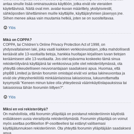
antaa sinulle lisää ominaisuuksia käyttöön, jotka eivät ole vieraiden
käytettävissä. Näitä ovat mm. avatar-kuvan määrittely, yksityisviestit,
sähköpostien lähettäminen muille käyttäjille, käyttäjäryhmien jäsenyys jne.
Siihen menee aikaa vain muutamia hetkiä, joten se on suositeltavaa.
Ylös
Mikä on COPPA?
COPPA, tai Children’s Online Privacy Protection Act of 1998, on
yhdysvaltalainen laki, joka vaatii kaikkien verkkosivustojen, jotka mahdollisesti
keräävät alle 13-vuotiailta tietoja, hankkia huoltajan kirjallisen luvan tietojen
keräämiseen alle 13-vuotiaalta. Jos olet epävarma koskeeko tämä sinua
rekisteröityvänä käyttäjänä tai verkkosivua jolle olet rekisteröitymässä, ota
yhteyttä oikeudelliseen neuvonantajaan saadaksesi apua. Huomaa, että
phpBB Limited ja tämän foorumin omistajat eivät voi antaa lakineuvontaa ja
eivät ole yhteyshenkilöitä minkäänlaisissa lakiasioissa, lukuunottamatta
kysymystä “Keneen minun tulee olla yhteydessä väärinkäytöstapauksissa tai
lakiasioissa tähän foorumiin liittyen?”.
Ylös
Miksi en voi rekisteröityä?
On mahdollista, että foorumin ylläpitäjä on poistanut rekisteröinnin käytöstä
estääkseen uusia vierailijoita rekisteröitymästä. Foorumin ylläpitäjä on voinut
myös asettaa porttikiellon IP-osoitteellesi tai estänyt valitsemasi
käyttäjätunnuksen rekisteröinnin. Ota yhteyttä foorumin ylläpitäjään saadaksesi
apua.