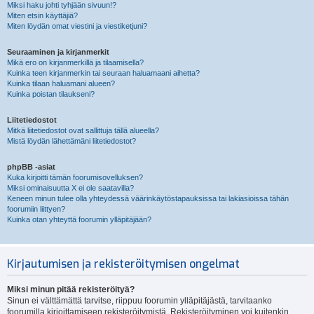
Miksi haku johti tyhjään sivuun!?
Miten etsin käyttäjiä?
Miten löydän omat viestini ja viestiketjuni?
Seuraaminen ja kirjanmerkit
Mikä ero on kirjanmerkillä ja tilaamisella?
Kuinka teen kirjanmerkin tai seuraan haluamaani aihetta?
Kuinka tilaan haluamani alueen?
Kuinka poistan tilaukseni?
Liitetiedostot
Mitkä liitetiedostot ovat sallittuja tällä alueella?
Mistä löydän lähettämäni liitetiedostot?
phpBB -asiat
Kuka kirjoitti tämän foorumisovelluksen?
Miksi ominaisuutta X ei ole saatavilla?
Keneen minun tulee olla yhteydessä väärinkäytöstapauksissa tai lakiasioissa tähän
foorumiin liittyen?
Kuinka otan yhteyttä foorumin ylläpitäjään?
Kirjautumisen ja rekisteröitymisen ongelmat
Miksi minun pitää rekisteröityä?
Sinun ei välttämättä tarvitse, riippuu foorumin ylläpitäjästä, tarvitaanko
foorumilla kirjoittamiseen rekisteröitymistä. Rekisteröityminen voi kuitenkin