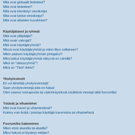
Mitä ovat globaalit tiedotteet?
Mitä ovat tiedotteet?
Mitä ovat kiinnitetyt viestiketjut
Mitä ovat lukitut viestiketjut?
Mitä ovat aiheiden kuvakkeet?
Käyttäjätasot ja ryhmät
Mitä ovat ylläpitäjät?
Mitä ovatr valvojat?
Mitä ovat käyttäjäryhmät?
Missä ovat käyttäjäryhmät ja miten liityn sellaiseen?
Miten pääsen käyttäjäryhmän johtajaksi?
Miksi jotkut käyttäjäryhmät näkyvät eri väreillä?
Mikä on “oletusryhmä”?
Mikä on “Tiimi” linkki?
Yksityisviestit
En voi lähettää yksityisviestejä!
Saan yksityisviestejä joita en halua!
Olen saanut roskapostia tai väärinkäytöksiä sisältäviä viestejä tältä foorumilta!
Ystävät ja vihamiehet
Mitä ovat kaveri ja vihamieslistat?
Kuinka voin lisätä / poistaa käyttäjiä kavereista tai vihamiehistä
Foorumilta hakeminen
Miten etsin alueelta tai alueilta?
Miksi hakuni ei löytänyt mitään?