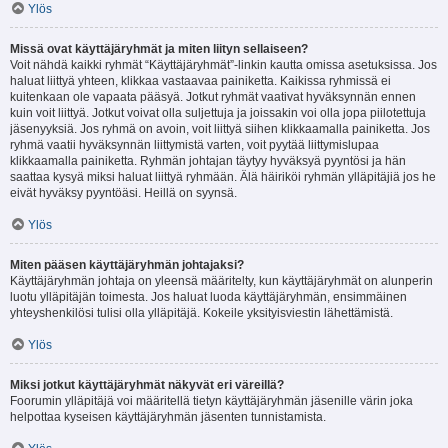
Ylös
Missä ovat käyttäjäryhmät ja miten liityn sellaiseen?
Voit nähdä kaikki ryhmät “Käyttäjäryhmät”-linkin kautta omissa asetuksissa. Jos
haluat liittyä yhteen, klikkaa vastaavaa painiketta. Kaikissa ryhmissä ei
kuitenkaan ole vapaata pääsyä. Jotkut ryhmät vaativat hyväksynnän ennen
kuin voit liittyä. Jotkut voivat olla suljettuja ja joissakin voi olla jopa piilotettuja
jäsenyyksiä. Jos ryhmä on avoin, voit liittyä siihen klikkaamalla painiketta. Jos
ryhmä vaatii hyväksynnän liittymistä varten, voit pyytää liittymislupaa
klikkaamalla painiketta. Ryhmän johtajan täytyy hyväksyä pyyntösi ja hän
saattaa kysyä miksi haluat liittyä ryhmään. Älä häiriköi ryhmän ylläpitäjiä jos he
eivät hyväksy pyyntöäsi. Heillä on syynsä.
Ylös
Miten pääsen käyttäjäryhmän johtajaksi?
Käyttäjäryhmän johtaja on yleensä määritelty, kun käyttäjäryhmät on alunperin
luotu ylläpitäjän toimesta. Jos haluat luoda käyttäjäryhmän, ensimmäinen
yhteyshenkilösi tulisi olla ylläpitäjä. Kokeile yksityisviestin lähettämistä.
Ylös
Miksi jotkut käyttäjäryhmät näkyvät eri väreillä?
Foorumin ylläpitäjä voi määritellä tietyn käyttäjäryhmän jäsenille värin joka
helpottaa kyseisen käyttäjäryhmän jäsenten tunnistamista.