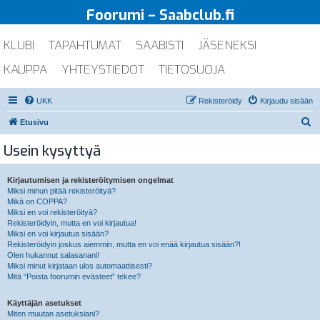
Foorumi – Saabclub.fi
KLUBI
TAPAHTUMAT
SAABISTI
JÄSENEKSI
KAUPPA
YHTEYSTIEDOT
TIETOSUOJA
UKK
Rekisteröidy
Kirjaudu sisään
E
Etusivu
t
Usein kysyttyä
s
i
Kirjautumisen ja rekisteröitymisen ongelmat
Miksi minun pitää rekisteröityä?
Mikä on COPPA?
Miksi en voi rekisteröityä?
Rekisteröidyin, mutta en voi kirjautua!
Miksi en voi kirjautua sisään?
Rekisteröidyin joskus aiemmin, mutta en voi enää kirjautua sisään?!
Olen hukannut salasanani!
Miksi minut kirjataan ulos automaattisesti?
Mitä “Poista foorumin evästeet” tekee?
Käyttäjän asetukset
Miten muutan asetuksiani?