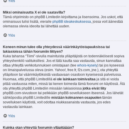
Ylös
Miksi ominaisuutta X ei ole saatavilla?
Tämä ohjelmisto on phpBB Limitedin kirjoittama ja lisensoima. Jos uskot, että
ominaisuus tulisi lisätä, vieraile
phpBB ideakeskuksessa
, jossa voit äänestää
olemassa olevia ideoita tai lähettää uuden.
Ylös
Keneen minun tulee olla yhteydessä väärinkäytöstapauksissa tai
lakiasioissa tähän foorumiin liittyen?
Kuka tahansa “Tiimi”-sivulla mainituista ylläpitäjistä on todennäköisesti sopiva
yhteyshenkilö valituksillesi. Jos et tätä kautta saa vastausta, sinun kannattaa
ottaa yhteyttä verkkotunnuksen omistajaan (tee
whois-kysely
) tai jos kyseessä
on ilmaispalvelussa oleva (esim. Yahoo!, free.fr, f2s.com, jne.), ota yhteyttä
ylläpitoon tai väärinkäytöksistä vastaavaan osastoon kyseisessä palvelussa.
Huomaa, että phpBB Limitedillä
ei ole lainkaan toimivaltaa
ja sitä ei voida
pitää vastuussa miten, missä tai kenen toimesta tämä foorumi on käytössä. Älä
ota yhteyttä phpBB Limitediin missään lakiasioissa
jotka eivät liity
phpBB.com-sivustoon tai pelkkään phpBB-sovellukseen itseensä. Jos lähetät
sähköpostia phpBB Limitedille
mistään kolmannen osapuolen
tämän
sovelluksen käytöstä, voit odottaa niukkasanaista vastausta, jos edes
vastausta lainkaan.
Ylös
Kuinka otan yhteyttä foorumin ylläpitäjään?