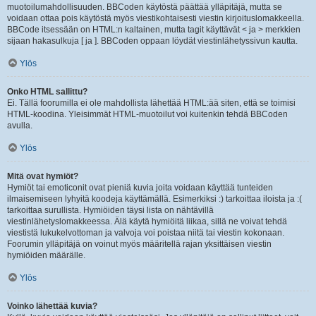
muotoilumahdollisuuden. BBCoden käytöstä päättää ylläpitäjä, mutta se
voidaan ottaa pois käytöstä myös viestikohtaisesti viestin kirjoituslomakkeella.
BBCode itsessään on HTML:n kaltainen, mutta tagit käyttävät < ja > merkkien
sijaan hakasulkuja [ ja ]. BBCoden oppaan löydät viestinlähetyssivun kautta.
Ylös
Onko HTML sallittu?
Ei. Tällä foorumilla ei ole mahdollista lähettää HTML:ää siten, että se toimisi
HTML-koodina. Yleisimmät HTML-muotoilut voi kuitenkin tehdä BBCoden
avulla.
Ylös
Mitä ovat hymiöt?
Hymiöt tai emoticonit ovat pieniä kuvia joita voidaan käyttää tunteiden
ilmaisemiseen lyhyitä koodeja käyttämällä. Esimerkiksi :) tarkoittaa iloista ja :(
tarkoittaa surullista. Hymiöiden täysi lista on nähtävillä
viestinlähetyslomakkeessa. Älä käytä hymiöitä liikaa, sillä ne voivat tehdä
viestistä lukukelvottoman ja valvoja voi poistaa niitä tai viestin kokonaan.
Foorumin ylläpitäjä on voinut myös määritellä rajan yksittäisen viestin
hymiöiden määrälle.
Ylös
Voinko lähettää kuvia?