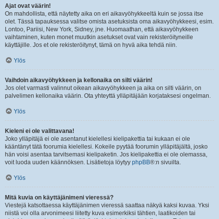
Ajat ovat väärin!
On mahdollista, että näytetty aika on eri aikavyöhykkeeltä kuin se jossa itse
olet. Tässä tapauksessa valitse omista asetuksista oma aikavyöhykkeesi, esim.
Lontoo, Pariisi, New York, Sidney, jne. Huomaathan, että aikavyöhykkeen
vaihtaminen, kuten monet muutkin asetukset ovat vain rekisteröityneille
käyttäjille. Jos et ole rekisteröitynyt, tämä on hyvä aika tehdä niin.
Ylös
Vaihdoin aikavyöhykkeen ja kellonaika on silti väärin!
Jos olet varmasti valinnut oikean aikavyöhykkeen ja aika on silti väärin, on
palvelimen kellonaika väärin. Ota yhteyttä ylläpitäjään korjataksesi ongelman.
Ylös
Kieleni ei ole valittavana!
Joko ylläpitäjä ei ole asentanut kielellesi kielipakettia tai kukaan ei ole
kääntänyt tätä foorumia kielellesi. Kokeile pyytää foorumin ylläpitäjältä, josko
hän voisi asentaa tarvitsemasi kielipaketin. Jos kielipakettia ei ole olemassa,
voit luoda uuden käännöksen. Lisätietoja löytyy
phpBB
®:n sivuilta.
Ylös
Mitä kuvia on käyttäjänimeni vieressä?
Viestejä katsottaessa käyttäjänimen vieressä saattaa näkyä kaksi kuvaa. Yksi
niistä voi olla arvonimeesi liitetty kuva esimerkiksi tähtien, laatikoiden tai