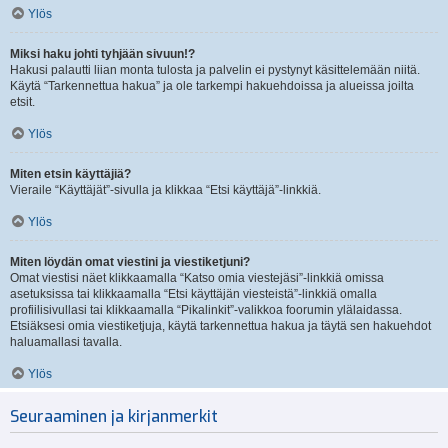
Ylös
Miksi haku johti tyhjään sivuun!?
Hakusi palautti liian monta tulosta ja palvelin ei pystynyt käsittelemään niitä.
Käytä “Tarkennettua hakua” ja ole tarkempi hakuehdoissa ja alueissa joilta
etsit.
Ylös
Miten etsin käyttäjiä?
Vieraile “Käyttäjät”-sivulla ja klikkaa “Etsi käyttäjä”-linkkiä.
Ylös
Miten löydän omat viestini ja viestiketjuni?
Omat viestisi näet klikkaamalla “Katso omia viestejäsi”-linkkiä omissa
asetuksissa tai klikkaamalla “Etsi käyttäjän viesteistä”-linkkiä omalla
profiilisivullasi tai klikkaamalla “Pikalinkit”-valikkoa foorumin ylälaidassa.
Etsiäksesi omia viestiketjuja, käytä tarkennettua hakua ja täytä sen hakuehdot
haluamallasi tavalla.
Ylös
Seuraaminen ja kirjanmerkit