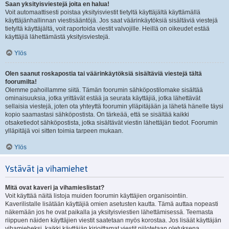
Saan yksityisviestejä joita en halua!
Voit automaattisesti poistaa yksityisviestit tietyltä käyttäjältä käyttämällä
käyttäjänhallinnan viestisääntöjä. Jos saat väärinkäytöksiä sisältäviä viestejä
tietyltä käyttäjältä, voit raportoida viestit valvojille. Heillä on oikeudet estää
käyttäjiä lähettämästä yksityisviestejä.
Ylös
Olen saanut roskapostia tai väärinkäytöksiä sisältäviä viestejä tältä
foorumilta!
Olemme pahoillamme siitä. Tämän foorumin sähköpostilomake sisältää
ominaisuuksia, jotka yrittävät estää ja seurata käyttäjiä, jotka lähettävät
sellaisia viestejä, joten ota yhteyttä foorumin ylläpitäjään ja lähetä hänelle täysi
kopio saamastasi sähköpostista. On tärkeää, että se sisältää kaikki
otsaketiedot sähköpostista, jotka sisältävät viestin lähettäjän tiedot. Foorumin
ylläpitäjä voi sitten toimia tarpeen mukaan.
Ylös
Ystävät ja vihamiehet
Mitä ovat kaveri ja vihamieslistat?
Voit käyttää näitä listoja muiden foorumin käyttäjien organisointiin.
Kaverilistalle lisätään käyttäjiä omien asetusten kautta. Tämä auttaa nopeasti
näkemään jos he ovat paikalla ja yksityisviestien lähettämisessä. Teemasta
riippuen näiden käyttäjien viestit saatetaan myös korostaa. Jos lisäät käyttäjän
vihamieheksi, kaikki käyttäjän kirjoittamat viestit piilotetaan oletuksena.