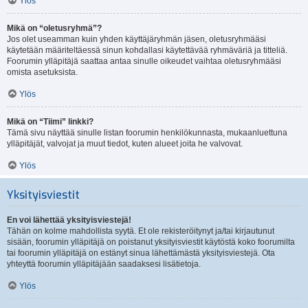
Ylös
Mikä on “oletusryhmä”?
Jos olet useamman kuin yhden käyttäjäryhmän jäsen, oletusryhmääsi
käytetään määriteltäessä sinun kohdallasi käytettävää ryhmäväriä ja titteliä.
Foorumin ylläpitäjä saattaa antaa sinulle oikeudet vaihtaa oletusryhmääsi
omista asetuksista.
Ylös
Mikä on “Tiimi” linkki?
Tämä sivu näyttää sinulle listan foorumin henkilökunnasta, mukaanluettuna
ylläpitäjät, valvojat ja muut tiedot, kuten alueet joita he valvovat.
Ylös
Yksityisviestit
En voi lähettää yksityisviestejä!
Tähän on kolme mahdollista syytä. Et ole rekisteröitynyt ja/tai kirjautunut
sisään, foorumin ylläpitäjä on poistanut yksityisviestit käytöstä koko foorumilta
tai foorumin ylläpitäjä on estänyt sinua lähettämästä yksityisviestejä. Ota
yhteyttä foorumin ylläpitäjään saadaksesi lisätietoja.
Ylös