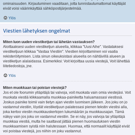
ominaisuuden. Kirjautuminen vaaditaan, jotta tunnistautumattomat käyttäjät
eivät voisi väärinkäyttää sähköpostijärjestelmää.
Ylös
Viestien lähetyksen ongelmat
Miten luon uuden viestiketjun tai lähetän vastauksen?
Aloittaaksesi uuden viestiketjun alueella, klikkaa "Uusi Aihe". Vastataksesi
viestiketjuun klikkaa "Vastaa Viestiin". Viestien kirjoittaminen voi vaatia
rekisteröitymisen. Lista sinun oikeuksistasi alueella on nähtävillä alueen ja
viestiketjun alalaidassa. Esimerkiksi: Voit kirjoittaa uusia viestejä, Voit lähettää
liitetiedostoja, jne.
Ylös
Miten muokkaan tai poistan viestejä?
Jos et ole foorumin ylläpitäjä tai valvoja, voit muokata vain omia viestejäsi. Voit
muokata viestiä klikkaamalla muokkaa-painiketta haluamassasi viestissä.
Joskus painike toimii vain tietyn ajan viestin luomisen jälkeen. Jos joku on jo
vastannut viestiin, löydät viestiketjuun palatessasi pienen tekstin viestisi alla,
joka kertoo viestin muokkauskertojen lukumäärän ja muokkausajan. Tämä
näkyy vain jos joku on vastannut viestiin. Se ei näy, jos valvoja tai ylläpitäjä
muokkaa viestiä, mutta he saattavat jättää pienen huomautuksen viestin
muokkaamisen syistä niin halutessaan. Huomaa, että normaalit käyttäjät eivät
voi poistaa viestejä, jos niihin on joku vastannut.