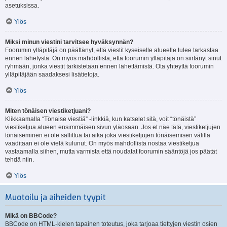
asetuksissa.
Ylös
Miksi minun viestini tarvitsee hyväksynnän?
Foorumin ylläpitäjä on päättänyt, että viestit kyseiselle alueelle tulee tarkastaa
ennen lähetystä. On myös mahdollista, että foorumin ylläpitäjä on siirtänyt sinut
ryhmään, jonka viestit tarkistetaan ennen lähettämistä. Ota yhteyttä foorumin
ylläpitäjään saadaksesi lisätietoja.
Ylös
Miten tönäisen viestiketjuani?
Klikkaamalla “Tönaise viestiä” -linkkiä, kun katselet sitä, voit “tönäistä”
viestiketjua alueen ensimmäisen sivun yläosaan. Jos et näe tätä, viestiketjujen
tönäiseminen ei ole sallittua tai aika joka viestiketjujen tönäisemisen välillä
vaaditaan ei ole vielä kulunut. On myös mahdollista nostaa viestiketjua
vastaamalla siihen, mutta varmista että noudatat foorumin sääntöjä jos päätät
tehdä niin.
Ylös
Muotoilu ja aiheiden tyypit
Mikä on BBCode?
BBCode on HTML-kielen tapainen toteutus, joka tarjoaa tiettyjen viestin osien