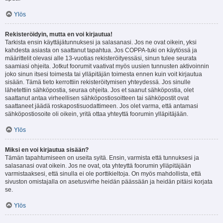
Ylös
Rekisteröidyin, mutta en voi kirjautua!
Tarkista ensin käyttäjätunnuksesi ja salasanasi. Jos ne ovat oikein, yksi
kahdesta asiasta on saattanut tapahtua. Jos COPPA-tuki on käytössä ja
määrittelit olevasi alle 13-vuotias rekisteröityessäsi, sinun tulee seurata
saamiasi ohjeita. Jotkut foorumit vaativat myös uusien tunnusten aktivoinnin
joko sinun itsesi toimesta tai ylläpitäjän toimesta ennen kuin voit kirjautua
sisään. Tämä tieto kerrottiin rekisteröitymisen yhteydessä. Jos sinulle
lähetettiin sähköpostia, seuraa ohjeita. Jos et saanut sähköpostia, olet
saattanut antaa virheellisen sähköpostiosoitteen tai sähköpostit ovat
saattaneet jäädä roskapostisuodattimeen. Jos olet varma, että antamasi
sähköpostiosoite oli oikein, yritä ottaa yhteyttä foorumin ylläpitäjään.
Ylös
Miksi en voi kirjautua sisään?
Tämän tapahtumiseen on useita syitä. Ensin, varmista että tunnuksesi ja
salasanasi ovat oikein. Jos ne ovat, ota yhteyttä foorumin ylläpitäjään
varmistaaksesi, että sinulla ei ole porttikieltoja. On myös mahdollista, että
sivuston omistajalla on asetusvirhe heidän päässään ja heidän pitäisi korjata
se.
Ylös