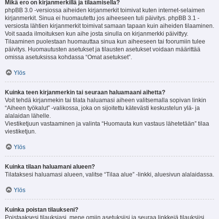
Mikä ero on kirjanmerkillä ja tilaamisella?
phpBB 3.0 -versiossa aiheiden kirjanmerkit toimivat kuten internet-selaimen
kirjanmerkit. Sinua ei huomautettu jos aiheeseen tuli päivitys. phpBB 3.1 -
versiosta lähtien kirjanmerkit toimivat samaan tapaan kuin aiheiden tilaaminen.
Voit saada ilmoituksen kun aihe josta sinulla on kirjanmerkki päivittyy.
Tilaaminen puolestaan huomauttaa sinua kun aiheeseen tai foorumiin tulee
päivitys. Huomautusten asetukset ja tilausten asetukset voidaan määrittää
omissa asetuksissa kohdassa “Omat asetukset”.
Ylös
Kuinka teen kirjanmerkin tai seuraan haluamaani aihetta?
Voit tehdä kirjanmekin tai tilata haluamasi aiheen valitsemalla sopivan linkin
“Aiheen työkalut” -valikossa, joka on sijoitettu kätevästi keskustelun ylä- ja
alalaidan lähelle.
Viestiketjuun vastaaminen ja valinta “Huomauta kun vastaus lähetetään” tilaa
viestiketjun.
Ylös
Kuinka tilaan haluamani alueen?
Tilataksesi haluamasi alueen, valitse “Tilaa alue” -linkki, aluesivun alalaidassa.
Ylös
Kuinka poistan tilaukseni?
Poistaaksesi tilauksiasi, mene omiin asetuksiisi ja seuraa linkkejä tilauksiisi.