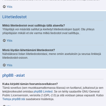
Ylös
Liitetiedostot
Mitkä liitetiedostot ovat sallittuja tällä alueella?
Ylläpitäjä voi määrätä sallitut ja kielletyt liitetiedostojen tyypit. Ota yhteys
ylläpitäjään mikäli et ole varma mitkä tiedostot ovat sallittuja..
Ylös
Mistä löydän lähettämäni liitetiedostot?
Nähdäksesi listan liitetiedostoistasi, mene omiin asetuksiin ja seuraa linkkejä
liitetiedostot-osioon.
Ylös
phpBB -asiat
Kuka kirjoitti tämän foorumisovelluksen?
Tämä sovellus (sen muokkaamattomassa tilassa) on tuottanut, julkaissut ja sen
tekijänoikeudet omistaa
phpBB Limited
. Se on tehty saataville GNU General
Public Licensenssin, versiolla 2 (GPL-2.0) ja sitä voidaan jakaa vapaasti. Katso
Tietoja phpBB:stä
saadaksesi lisätietoja.