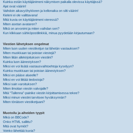
Kuinka estän käyttäjänimeni näkymisen paikalla olevissa käyttäjissä?
Ajat ovat väärin!
Vaihdoin aikavyöhykkeen ja kellonaika on silti väärin!
Kieleni ei ole valittavana!
Mitä kuvia on käyttäjänimeni vieressä?
Miten asetan avataren?
Mikä on arvonimi ja miten vaihdan sen?
Kun klikkaan sähköpostilinkkiä, minua pyydetään kirjautumaan?
Viestien lähetyksen ongelmat
Miten luon uuden viestiketjun tai lähetän vastauksen?
Miten muokkaan tai poistan viestejä?
Miten liitän allekirjoituksen viestiini?
Kuinka luon äänestyksen?
Miksi en voi lisätä vastausvaihtoehtoja kyselyyn?
Kuinka muokkaan tai poistan äänestyksen?
Miksi en pääse alueelle?
Miksi en voi liittää tiedostoja?
Miksi sain varoituksen?
Miten ilmoitan viestin valvojalle?
Mitä “Tallenna”-painike viestin kirjoittamisessa tekee?
Miksi minun viestini tarvitsee hyväksynnän?
Miten tönäisen viestiketjuani?
Muotoilu ja aiheiden tyypit
Mikä on BBCode?
Onko HTML sallittu?
Mitä ovat hymiöt?
Voinko lähettää kuvia?