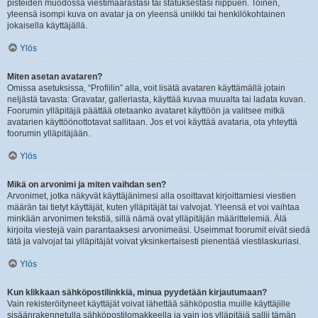
pisteiden muodossa viestimäärästäsi tai statuksestasi riippuen. Toinen,
yleensä isompi kuva on avatar ja on yleensä uniikki tai henkilökohtainen
jokaisella käyttäjällä.
Ylös
Miten asetan avataren?
Omissa asetuksissa, “Profiilin” alla, voit lisätä avataren käyttämällä jotain
neljästä tavasta: Gravatar, galleriasta, käyttää kuvaa muualta tai ladata kuvan.
Foorumin ylläpitäjä päättää otetaanko avataret käyttöön ja valitsee mitkä
avatarien käyttöönottotavat sallitaan. Jos et voi käyttää avataria, ota yhteyttä
foorumin ylläpitäjään.
Ylös
Mikä on arvonimi ja miten vaihdan sen?
Arvonimet, jotka näkyvät käyttäjänimesi alla osoittavat kirjoittamiesi viestien
määrän tai tietyt käyttäjät, kuten ylläpitäjät tai valvojat. Yleensä et voi vaihtaa
minkään arvonimen tekstiä, sillä nämä ovat ylläpitäjän määrittelemiä. Älä
kirjoita viestejä vain parantaaksesi arvonimeäsi. Useimmat foorumit eivät siedä
tätä ja valvojat tai ylläpitäjät voivat yksinkertaisesti pienentää viestilaskuriasi.
Ylös
Kun klikkaan sähköpostilinkkiä, minua pyydetään kirjautumaan?
Vain rekisteröityneet käyttäjät voivat lähettää sähköpostia muille käyttäjille
sisäänrakennetulla sähköpostilomakkeella ja vain jos ylläpitäjä sallii tämän