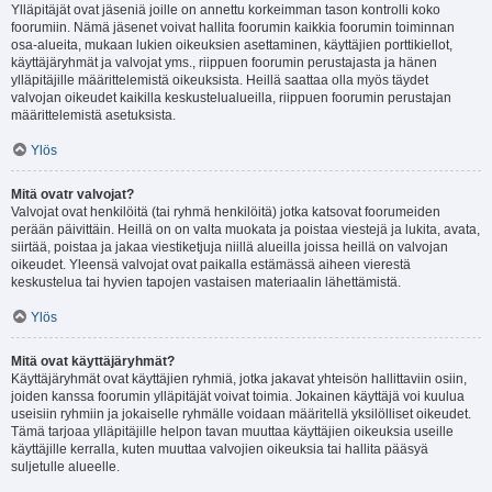
Ylläpitäjät ovat jäseniä joille on annettu korkeimman tason kontrolli koko
foorumiin. Nämä jäsenet voivat hallita foorumin kaikkia foorumin toiminnan
osa-alueita, mukaan lukien oikeuksien asettaminen, käyttäjien porttikiellot,
käyttäjäryhmät ja valvojat yms., riippuen foorumin perustajasta ja hänen
ylläpitäjille määrittelemistä oikeuksista. Heillä saattaa olla myös täydet
valvojan oikeudet kaikilla keskustelualueilla, riippuen foorumin perustajan
määrittelemistä asetuksista.
Ylös
Mitä ovatr valvojat?
Valvojat ovat henkilöitä (tai ryhmä henkilöitä) jotka katsovat foorumeiden
perään päivittäin. Heillä on on valta muokata ja poistaa viestejä ja lukita, avata,
siirtää, poistaa ja jakaa viestiketjuja niillä alueilla joissa heillä on valvojan
oikeudet. Yleensä valvojat ovat paikalla estämässä aiheen vierestä
keskustelua tai hyvien tapojen vastaisen materiaalin lähettämistä.
Ylös
Mitä ovat käyttäjäryhmät?
Käyttäjäryhmät ovat käyttäjien ryhmiä, jotka jakavat yhteisön hallittaviin osiin,
joiden kanssa foorumin ylläpitäjät voivat toimia. Jokainen käyttäjä voi kuulua
useisiin ryhmiin ja jokaiselle ryhmälle voidaan määritellä yksilölliset oikeudet.
Tämä tarjoaa ylläpitäjille helpon tavan muuttaa käyttäjien oikeuksia useille
käyttäjille kerralla, kuten muuttaa valvojien oikeuksia tai hallita pääsyä
suljetulle alueelle.