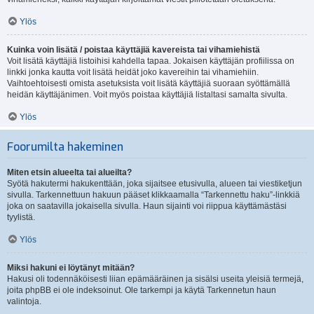
Ylös
Kuinka voin lisätä / poistaa käyttäjiä kavereista tai vihamiehistä
Voit lisätä käyttäjiä listoihisi kahdella tapaa. Jokaisen käyttäjän profiilissa on
linkki jonka kautta voit lisätä heidät joko kavereihin tai vihamiehiin.
Vaihtoehtoisesti omista asetuksista voit lisätä käyttäjiä suoraan syöttämällä
heidän käyttäjänimen. Voit myös poistaa käyttäjiä listaltasi samalta sivulta.
Ylös
Foorumilta hakeminen
Miten etsin alueelta tai alueilta?
Syötä hakutermi hakukenttään, joka sijaitsee etusivulla, alueen tai viestiketjun
sivulla. Tarkennettuun hakuun pääset klikkaamalla “Tarkennettu haku”-linkkiä
joka on saatavilla jokaisella sivulla. Haun sijainti voi riippua käyttämästäsi
tyylistä.
Ylös
Miksi hakuni ei löytänyt mitään?
Hakusi oli todennäköisesti liian epämääräinen ja sisälsi useita yleisiä termejä,
joita phpBB ei ole indeksoinut. Ole tarkempi ja käytä Tarkennetun haun
valintoja.