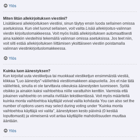
Ylös
Miten liitän allekirjoituksen viestiini?
Lisätäksesi allekirjoituksen viestiisi, sinun täytyy ensin luoda sellainen omissa
asetuksissa. Kun olet luonut sellaisen, voit valita
Lisää allekirjoitus
-valinnan
viestin kirjoituslomakkeessa. Voit myös lisätä allekirjoituksen automaattisesti
aina kaikkiin viesteihisi tekemällä valinnan omissa asetuksissa. Jos teet niin,
voit silti estää allekirjoituksen liittämisen yksittäiseen viestiin poistamalla
valinnan viestinkirjoituslomakkeessa.
Ylös
Kuinka luon äänestyksen?
Kun kirjoitat uuta viestiketjua tai muokkaat viestiketjun ensimmäistä viestiä,
klikkaa "Luo äänestys"-välilehteä viestilomakkeen alapuolella. Jos et näe tätä
välilehteä, sinulla ei ole tarvittavia oikeuksia äänestysten luomiseen. Syötä
otsikko ja ainakin kaksi vaihtoehtoa niille varattuihin kenttiin. Varmista että
jokainen vaihtoehto on omalla rivillään tekstikentässä. Voit myös määritellä
kuinka monta vaihtoehtoa käyttäjät voivat valita kohdasta You can also set the
number of options users may select during voting under “Kuinka monta
vaihtoehtoa käyttäjä voi valita”, äänestyksen kesto päivinä (0 kestää
loputtomasti) ja viimeisenä voit antaa käyttäjille mahdollisuuden muuttaa
ääntään.
Ylös