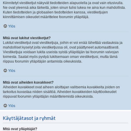
Kiinnitetyt viestiketjut näkyvät tiedotteiden alapuolella ja ovat vain etusivulla.
Ne ovat yleensä aika tärkeitä, joten sinun tulisi lukea ne aina kun mahdollista.
Kuten tiedotteiden ja globaalien tiedotteiden kanssa, viestiketjujen
kiinnittämisen oikeudet määrittelee foorumin ylläpitäjä.
Ylös
Mitä ovat lukitut viestiketjut?
Lukitut viestiketjut ovat viestiketjuja, joihin ei voi enää lähettää vastauksia ja
mahdolliset kyselyt joita viestiketjussa oli, ovat päättyneet automaattisesti.
Viestiketjuja voidaan lukita useista syistä ylläpitäjän tai foorumin valvojan
toimesta. Saatat myös pystyä lukitsemaan oman viestiketjusi, mutta tämä
riippuu foorumin ylläpitäjän antamista oikeuksista.
Ylös
Mitä ovat aiheiden kuvakkeet?
Aiheiden kuvakkeet ovat aiheen aloittajan valitsemia kuvakkeita joiden on
tarkoitus kuvastaa niiden sisältöä. Aiheiden kuvakkeiden käyttöoikeudet
riippuvat foorumin ylläpitäjän määrittelemistä oikeuksista.
Ylös
Käyttäjätasot ja ryhmät
Mitä ovat ylläpitäjät?