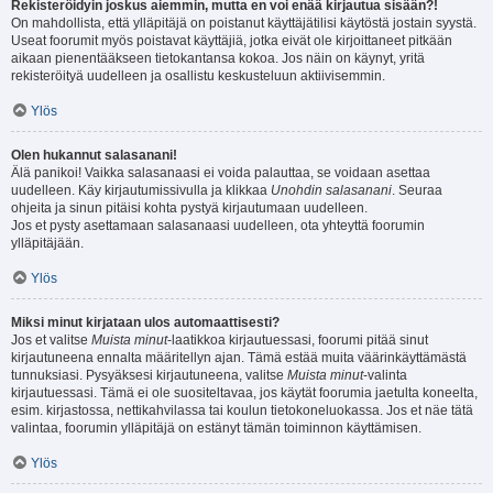
Rekisteröidyin joskus aiemmin, mutta en voi enää kirjautua sisään?!
On mahdollista, että ylläpitäjä on poistanut käyttäjätilisi käytöstä jostain syystä.
Useat foorumit myös poistavat käyttäjiä, jotka eivät ole kirjoittaneet pitkään
aikaan pienentääkseen tietokantansa kokoa. Jos näin on käynyt, yritä
rekisteröityä uudelleen ja osallistu keskusteluun aktiivisemmin.
Ylös
Olen hukannut salasanani!
Älä panikoi! Vaikka salasanaasi ei voida palauttaa, se voidaan asettaa
uudelleen. Käy kirjautumissivulla ja klikkaa
Unohdin salasanani
. Seuraa
ohjeita ja sinun pitäisi kohta pystyä kirjautumaan uudelleen.
Jos et pysty asettamaan salasanaasi uudelleen, ota yhteyttä foorumin
ylläpitäjään.
Ylös
Miksi minut kirjataan ulos automaattisesti?
Jos et valitse
Muista minut
-laatikkoa kirjautuessasi, foorumi pitää sinut
kirjautuneena ennalta määritellyn ajan. Tämä estää muita väärinkäyttämästä
tunnuksiasi. Pysyäksesi kirjautuneena, valitse
Muista minut
-valinta
kirjautuessasi. Tämä ei ole suositeltavaa, jos käytät foorumia jaetulta koneelta,
esim. kirjastossa, nettikahvilassa tai koulun tietokoneluokassa. Jos et näe tätä
valintaa, foorumin ylläpitäjä on estänyt tämän toiminnon käyttämisen.
Ylös