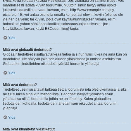
Kyllä, kuvia voidaan käyttää viesteissäsi. Jos ylläpitäjä on sallinut liitteet, voit
mahdollisesti ladata kuvan foorumille. Muutoin sinun täytyy antaa osoite
julkisesti saatavilla olevaan kuvaan, esim. http://www.example.com/my-
picture.gif. Et voi antaa osoitetta omalla koneellasi oleviin kuviin (ellei se ole
yleinen palvelin) tai kuviin, jotka ovat käyttäjätunnistuksen takana, esim.
hotmail tai yahoo sähköpostilaatikot, salasanasuojatut sivustot, jne.
Näyttääksesi kuvan, käytä BBCoden [img]-tagia.
Ylös
Mitä ovat globaalit tiedotteet?
Globaalit tiedotteet sisältävät tärkeää tietoa ja sinun tulisi lukea ne aina kun on
mahdolista. Ne näkyvät jokaisen alueen ylälaidassa ja omissa asetuksissa.
Globaalien tiedotteiden oikeudet myöntää foorumin ylläpitäjä.
Ylös
Mitä ovat tiedotteet?
Tiedotteet usein sisältävät tärkeää tietoa foorumista jota olet lukemassa ja siksi
ne tulisi lukea aina kun mahdollista. Tiedotteet näkyvät jokaisen sivun
ylälaidassa niillä foorumeilla joihin ne on lähetetty. Kuten globaalien
tiedotteiden kohdalla, tiedotteiden lähettämisen oikeudet antaa foorumin
ylläpitäjä.
Ylös
Mitä ovat kiinnitetyt viestiketjut