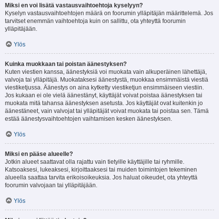
Miksi en voi lisätä vastausvaihtoehtoja kyselyyn?
Kyselyn vastausvaihtoehtojen määrä on foorumin ylläpitäjän määrittelemä. Jos
tarvitset enemmän vaihtoehtoja kuin on sallittu, ota yhteyttä foorumin
ylläpitäjään.
Ylös
Kuinka muokkaan tai poistan äänestyksen?
Kuten viestien kanssa, äänestyksiä voi muokata vain alkuperäinen lähettäjä,
valvoja tai ylläpitäjä. Muokataksesi äänestystä, muokkaa ensimmäistä viestiä
viestiketjussa. Äänestys on aina kytketty viestiketjun ensimmäiseen viestiin.
Jos kukaan ei ole vielä äänestänyt, käyttäjät voivat poistaa äänestyksen tai
muokata mitä tahansa äänestyksen asetusta. Jos käyttäjät ovat kuitenkin jo
äänestäneet, vain valvojat tai ylläpitäjät voivat muokata tai poistaa sen. Tämä
estää äänestysvaihtoehtojen vaihtamisen kesken äänestyksen.
Ylös
Miksi en pääse alueelle?
Jotkin alueet saattavat olla rajattu vain tietyille käyttäjille tai ryhmille.
Katsoaksesi, lukeaksesi, kirjoittaaksesi tai muiden toimintojen tekeminen
alueella saattaa tarvita erikoisoikeuksia. Jos haluat oikeudet, ota yhteyttä
foorumin valvojaan tai ylläpitäjään.
Ylös