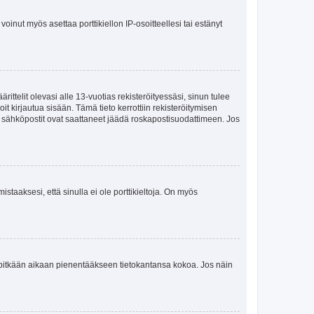
oinut myös asettaa porttikiellon IP-osoitteellesi tai estänyt
ttelit olevasi alle 13-vuotias rekisteröityessäsi, sinun tulee
it kirjautua sisään. Tämä tieto kerrottiin rekisteröitymisen
ai sähköpostit ovat saattaneet jäädä roskapostisuodattimeen. Jos
staaksesi, että sinulla ei ole porttikieltoja. On myös
neet pitkään aikaan pienentääkseen tietokantansa kokoa. Jos näin