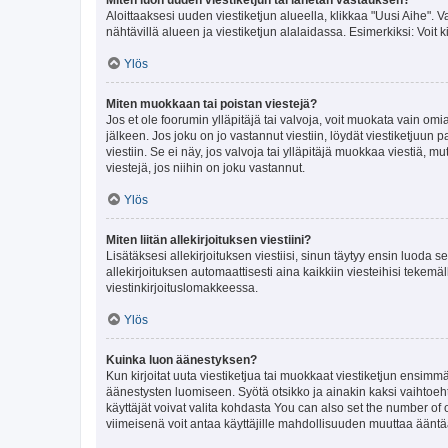
Aloittaaksesi uuden viestiketjun alueella, klikkaa "Uusi Aihe". Va
nähtävillä alueen ja viestiketjun alalaidassa. Esimerkiksi: Voit kir
Ylös
Miten muokkaan tai poistan viestejä?
Jos et ole foorumin ylläpitäjä tai valvoja, voit muokata vain om
jälkeen. Jos joku on jo vastannut viestiin, löydät viestiketjuu
viestiin. Se ei näy, jos valvoja tai ylläpitäjä muokkaa viestiä,
viestejä, jos niihin on joku vastannut.
Ylös
Miten liitän allekirjoituksen viestiini?
Lisätäksesi allekirjoituksen viestiisi, sinun täytyy ensin luoda s
allekirjoituksen automaattisesti aina kaikkiin viesteihisi tekemäl
viestinkirjoituslomakkeessa.
Ylös
Kuinka luon äänestyksen?
Kun kirjoitat uuta viestiketjua tai muokkaat viestiketjun ensimmäi
äänestysten luomiseen. Syötä otsikko ja ainakin kaksi vaihtoehto
käyttäjät voivat valita kohdasta You can also set the number of
viimeisenä voit antaa käyttäjille mahdollisuuden muuttaa ääntä