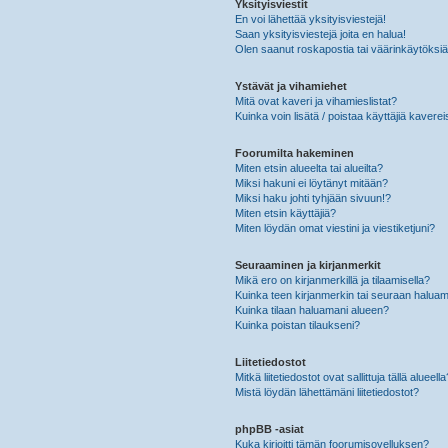
Yksityisviestit
En voi lähettää yksityisviestejä!
Saan yksityisviestejä joita en halua!
Olen saanut roskapostia tai väärinkäytöksiä s
Ystävät ja vihamiehet
Mitä ovat kaveri ja vihamieslistat?
Kuinka voin lisätä / poistaa käyttäjiä kaverei
Foorumilta hakeminen
Miten etsin alueelta tai alueilta?
Miksi hakuni ei löytänyt mitään?
Miksi haku johti tyhjään sivuun!?
Miten etsin käyttäjiä?
Miten löydän omat viestini ja viestiketjuni?
Seuraaminen ja kirjanmerkit
Mikä ero on kirjanmerkillä ja tilaamisella?
Kuinka teen kirjanmerkin tai seuraan haluam
Kuinka tilaan haluamani alueen?
Kuinka poistan tilaukseni?
Liitetiedostot
Mitkä liitetiedostot ovat sallittuja tällä alueell
Mistä löydän lähettämäni liitetiedostot?
phpBB -asiat
Kuka kirjoitti tämän foorumisovelluksen?