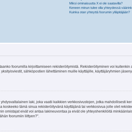
Miksi ominaisuutta X ei ole saatavilla?
Keneen minun tulee olla yhteydessä väärinkäy
Kuinka otan yhteyttä foorumin ylläpitäjään?
vitaanko foorumilla kirjoittamiseen rekisteröitymistä. Rekisteröityminen voi kuitenkin
 yksityisviestit, sähköpostien lähettäminen muille käyttäjille, käyttäjäryhmien jäs
hdysvaltalainen laki, joka vaatii kaikkien verkkosivustojen, jotka mahdollisesti kerää
a koskeeko tämä sinua rekisteröityvänä käyttäjänä tai verkkosivua jolle olet rekis
 omistajat eivät voi antaa lakineuvontaa ja eivät ole yhteyshenkilöitä minkäänla
ähän foorumiin liittyen?”.