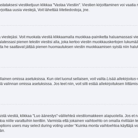
stataksesi viestiketjuun klikkaa "Vastaa Viestiin". Viestien kirjoittaminen voi vaatia
joittaa uusia viestejä, Voit lähettää liitetiedostoja, jne.
ia viestejäsi. Voit muokata viestiä klikkaamalla muokkaa-painiketta haluamassasi vies
n palatessasi pienen tekstin viestisi alla, joka kertoo viestin muokkauskertojen luk
 mutta he saattavat jättää pienen huomautuksen viestin muokkaamisen syistä niin halu
ellainen omissa asetuksissa. Kun olet luonut sellaisen, voit valita
Lisää allekirjoitus
-
lä valinnan omissa asetuksissa. Jos teet niin, voit silti estää allekirjoituksen liittäm
stä viestiä, klikkaa "Luo äänestys"-välilehteä viestilomakkeen alapuolella. Jos et näe
a niille varattuihin kenttiin. Varmista että jokainen vaihtoehto on omalla rivillään
 options users may select during voting under “Kuinka monta vaihtoehtoa käyttäjä voi
än.