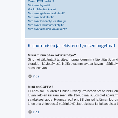
Onko HTML sallittu?
Mitä ovat hymiöt?
Voinko lähettää kuvia?
Mitä ovat globaalit tiedotteet?
Mitä ovat tiedotteet?
Mitä ovat kiinnitetyt viestiketjut
Mitä ovat lukitut viestiketjut?
Mitä ovat aiheiden kuvakkeet?
Kirjautumisen ja rekisteröitymisen ongelmat
Miksi minun pitää rekisteröityä?
Sinun ei välttämättä tarvitse, riippuu foorumin ylläpitäjästä, tar
vieraiden käytettävissä. Näitä ovat mm. avatar-kuvan määrittely,
suositeltavaa.
Ylös
Mikä on COPPA?
COPPA, tai Children’s Online Privacy Protection Act of 1998, on y
luvan tietojen keräämiseen alle 13-vuotiaalta. Jos olet epävarm
saadaksesi apua. Huomaa, että phpBB Limited ja tämän foorumin
tulee olla yhteydessä väärinkäytöstapauksissa tai lakiasioissa t
Ylös