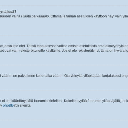
yttäjissä?
isuuden valita
Piilota paikallaolo
. Ottamalla tämän asetuksen käyttöön näyt vain ylläpit
 se jossa itse olet. Tässä tapauksessa valitse omista asetuksista oma aikavyöhykke
vat vain rekisteröityneille käyttäjille. Jos et ole rekisteröitynyt, tämä on hyvä aik
i väärin, on palvelimen kellonaika väärin. Ota yhteyttä ylläpitäjään korjataksesi on
an ei ole kääntänyt tätä foorumia kielellesi. Kokeile pyytää foorumin ylläpitäjältä, jos
yy
phpBB
®:n sivuilta.