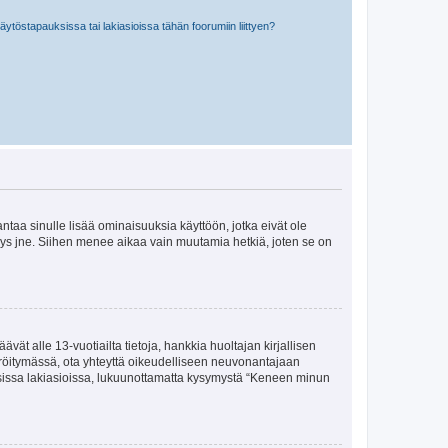
töstapauksissa tai lakiasioissa tähän foorumiin liittyen?
 antaa sinulle lisää ominaisuuksia käyttöön, jotka eivät ole
enyys jne. Siihen menee aikaa vain muutamia hetkiä, joten se on
vät alle 13-vuotiailta tietoja, hankkia huoltajan kirjallisen
teröitymässä, ota yhteyttä oikeudelliseen neuvonantajaan
isissa lakiasioissa, lukuunottamatta kysymystä “Keneen minun