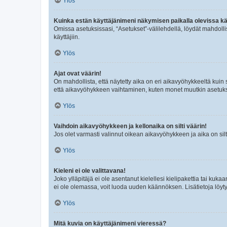
Ylös
Kuinka estän käyttäjänimeni näkymisen paikalla olevissa kä
Omissa asetuksissasi, “Asetukset”-välilehdellä, löydät mahdoll
käyttäjiin.
Ylös
Ajat ovat väärin!
On mahdollista, että näytetty aika on eri aikavyöhykkeeltä kuin
että aikavyöhykkeen vaihtaminen, kuten monet muutkin asetukset o
Ylös
Vaihdoin aikavyöhykkeen ja kellonaika on silti väärin!
Jos olet varmasti valinnut oikean aikavyöhykkeen ja aika on silt
Ylös
Kieleni ei ole valittavana!
Joko ylläpitäjä ei ole asentanut kielellesi kielipakettia tai kuka
ei ole olemassa, voit luoda uuden käännöksen. Lisätietoja löyt
Ylös
Mitä kuvia on käyttäjänimeni vieressä?