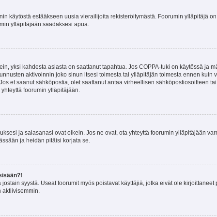
nin käytöstä estääkseen uusia vierailijoita rekisteröitymästä. Foorumin ylläpitäjä on v
umin ylläpitäjään saadaksesi apua.
ein, yksi kahdesta asiasta on saattanut tapahtua. Jos COPPA-tuki on käytössä ja määri
nnusten aktivoinnin joko sinun itsesi toimesta tai ylläpitäjän toimesta ennen kuin vo
. Jos et saanut sähköpostia, olet saattanut antaa virheellisen sähköpostiosoitteen t
 yhteyttä foorumin ylläpitäjään.
sesi ja salasanasi ovat oikein. Jos ne ovat, ota yhteyttä foorumin ylläpitäjään varmi
ssään ja heidän pitäisi korjata se.
sisään?!
stä jostain syystä. Useat foorumit myös poistavat käyttäjiä, jotka eivät ole kirjoitta
n aktiivisemmin.