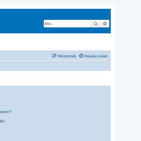
Etsi
Tarkennettu hak
Rekisteröidy
Kirjaudu sisään
laiseen?
llä?