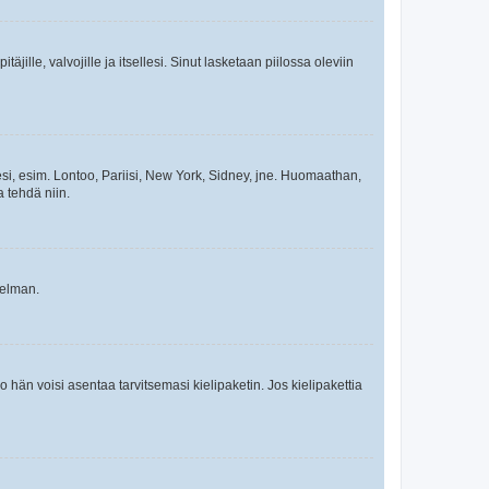
äjille, valvojille ja itsellesi. Sinut lasketaan piilossa oleviin
esi, esim. Lontoo, Pariisi, New York, Sidney, jne. Huomaathan,
a tehdä niin.
gelman.
ko hän voisi asentaa tarvitsemasi kielipaketin. Jos kielipakettia