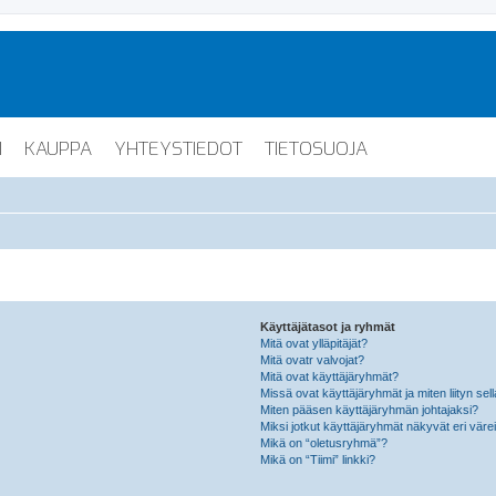
I
KAUPPA
YHTEYSTIEDOT
TIETOSUOJA
Käyttäjätasot ja ryhmät
Mitä ovat ylläpitäjät?
Mitä ovatr valvojat?
Mitä ovat käyttäjäryhmät?
Missä ovat käyttäjäryhmät ja miten liityn sel
Miten pääsen käyttäjäryhmän johtajaksi?
Miksi jotkut käyttäjäryhmät näkyvät eri värei
Mikä on “oletusryhmä”?
Mikä on “Tiimi” linkki?