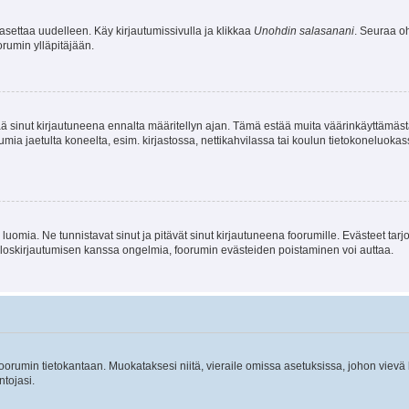
asettaa uudelleen. Käy kirjautumissivulla ja klikkaa
Unohdin salasanani
. Seuraa oh
rumin ylläpitäjään.
tää sinut kirjautuneena ennalta määritellyn ajan. Tämä estää muita väärinkäyttämäs
rumia jaetulta koneelta, esim. kirjastossa, nettikahvilassa tai koulun tietokoneluokas
luomia. Ne tunnistavat sinut ja pitävät sinut kirjautuneena foorumille. Evästeet tarj
i uloskirjautumisen kanssa ongelmia, foorumin evästeiden poistaminen voi auttaa.
n foorumin tietokantaan. Muokataksesi niitä, vieraile omissa asetuksissa, johon vievä
ntojasi.