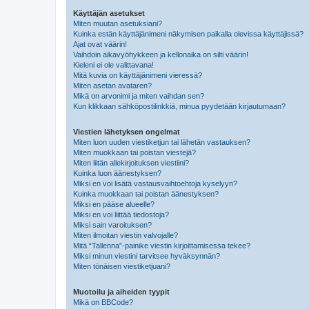
Käyttäjän asetukset
Miten muutan asetuksiani?
Kuinka estän käyttäjänimeni näkymisen paikalla olevissa käyttäjissä?
Ajat ovat väärin!
Vaihdoin aikavyöhykkeen ja kellonaika on silti väärin!
Kieleni ei ole valittavana!
Mitä kuvia on käyttäjänimeni vieressä?
Miten asetan avataren?
Mikä on arvonimi ja miten vaihdan sen?
Kun klikkaan sähköpostilinkkiä, minua pyydetään kirjautumaan?
Viestien lähetyksen ongelmat
Miten luon uuden viestiketjun tai lähetän vastauksen?
Miten muokkaan tai poistan viestejä?
Miten liitän allekirjoituksen viestiini?
Kuinka luon äänestyksen?
Miksi en voi lisätä vastausvaihtoehtoja kyselyyn?
Kuinka muokkaan tai poistan äänestyksen?
Miksi en pääse alueelle?
Miksi en voi liittää tiedostoja?
Miksi sain varoituksen?
Miten ilmoitan viestin valvojalle?
Mitä “Tallenna”-painike viestin kirjoittamisessa tekee?
Miksi minun viestini tarvitsee hyväksynnän?
Miten tönäisen viestiketjuani?
Muotoilu ja aiheiden tyypit
Mikä on BBCode?