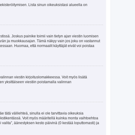
 rekisteröitymisen. Lista sinun oikeuksistasi alueella on
tissä. Joskus painike toimii vain tietyn ajan viestin luomisen
umäärän ja muokkausajan. Tämä näkyy vain jos joku on vastannut
tessaan. Huomaa, että normaalit käyttäjät eivät voi poistaa
valinnan viestin kirjoituslomakkeessa. Voit myös lisätä
isen yksittäiseen viestiin poistamalla valinnan
 tätä välilehteä, sinulla ei ole tarvittavia oikeuksia
 tekstikentässä. Voit myös määritellä kuinka monta vaihtoehtoa
 valita”, äänestyksen kesto päivinä (0 kestää loputtomasti) ja