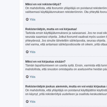
Miksi en voi rekisteröityä?
On mahdollista, että foorumin ylläpitäjä on poistanut rekisteröin
valitsemasi käyttäjätunnuksen rekisteröinnin. Ota yhteyttä foor
Ylös
Rekisteröidyin, mutta en voi kirjautua!
Tarkista ensin käyttäjätunnuksesi ja salasanasi. Jos ne ovat oik
seurata saamiasi ohjeita. Jotkut foorumit vaativat myös uusien tu
yhteydessä. Jos sinulle lähetettiin sähköpostia, seuraa ohjeita
olet varma, että antamasi sähköpostiosoite oli oikein, yritä ottaa
Ylös
Miksi en voi kirjautua sisään?
Tämän tapahtumiseen on useita syitä. Ensin, varmista että tunnuk
mahdollista, että sivuston omistajalla on asetusvirhe heidän pää
Ylös
Rekisteröidyin joskus aiemmin, mutta en voi enää kirjautua 
On mahdollista, että ylläpitäjä on poistanut käyttäjätilisi käytö
on käynyt, yritä rekisteröityä uudelleen ja osallistu keskusteluu
Ylös