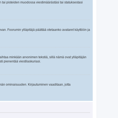
en tai pisteiden muodossa viestimäärästäsi tai statuksestasi
 kuvan. Foorumin ylläpitäjä päättää otetaanko avataret käyttöön ja
i vaihtaa minkään arvonimen tekstiä, sillä nämä ovat ylläpitäjän
sti pienentää viestilaskuriasi.
 tämän ominaisuuden. Kirjautuminen vaaditaan, jotta