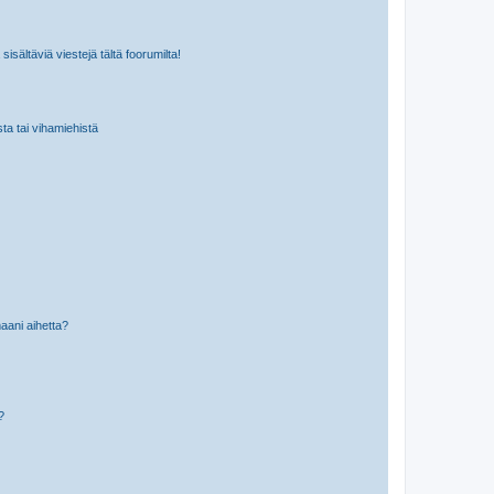
isältäviä viestejä tältä foorumilta!
sta tai vihamiehistä
aani aihetta?
a?