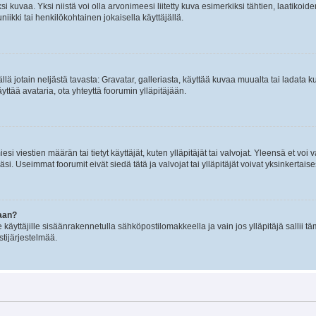
 kuvaa. Yksi niistä voi olla arvonimeesi liitetty kuva esimerkiksi tähtien, laatikoid
iikki tai henkilökohtainen jokaisella käyttäjällä.
mällä jotain neljästä tavasta: Gravatar, galleriasta, käyttää kuvaa muualta tai ladata
äyttää avataria, ota yhteyttä foorumin ylläpitäjään.
iesi viestien määrän tai tietyt käyttäjät, kuten ylläpitäjät tai valvojat. Yleensä et vo
i. Useimmat foorumit eivät siedä tätä ja valvojat tai ylläpitäjät voivat yksinkertaise
aan?
le käyttäjille sisäänrakennetulla sähköpostilomakkeella ja vain jos ylläpitäjä sallii
stijärjestelmää.