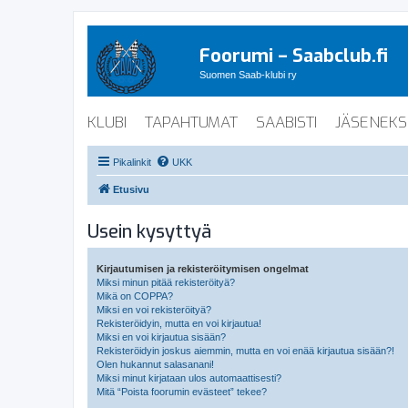
Foorumi – Saabclub.fi
Suomen Saab-klubi ry
KLUBI
TAPAHTUMAT
SAABISTI
JÄSENEKS
Pikalinkit
UKK
Etusivu
Usein kysyttyä
Kirjautumisen ja rekisteröitymisen ongelmat
Miksi minun pitää rekisteröityä?
Mikä on COPPA?
Miksi en voi rekisteröityä?
Rekisteröidyin, mutta en voi kirjautua!
Miksi en voi kirjautua sisään?
Rekisteröidyin joskus aiemmin, mutta en voi enää kirjautua sisään?!
Olen hukannut salasanani!
Miksi minut kirjataan ulos automaattisesti?
Mitä “Poista foorumin evästeet” tekee?