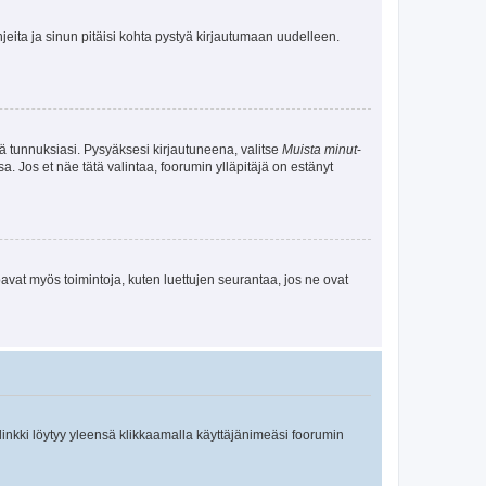
jeita ja sinun pitäisi kohta pystyä kirjautumaan uudelleen.
tä tunnuksiasi. Pysyäksesi kirjautuneena, valitse
Muista minut
-
sa. Jos et näe tätä valintaa, foorumin ylläpitäjä on estänyt
oavat myös toimintoja, kuten luettujen seurantaa, jos ne ovat
 linkki löytyy yleensä klikkaamalla käyttäjänimeäsi foorumin