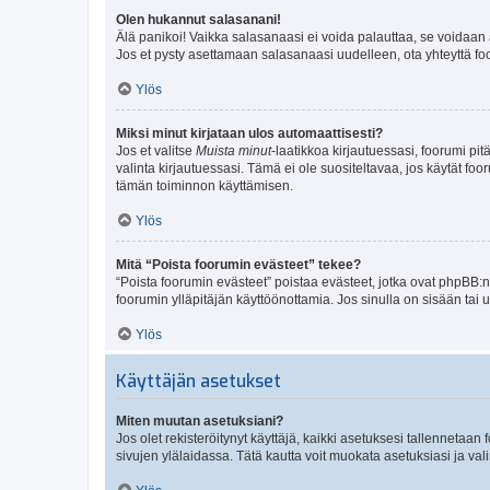
Olen hukannut salasanani!
Älä panikoi! Vaikka salasanaasi ei voida palauttaa, se voidaan 
Jos et pysty asettamaan salasanaasi uudelleen, ota yhteyttä foo
Ylös
Miksi minut kirjataan ulos automaattisesti?
Jos et valitse
Muista minut
-laatikkoa kirjautuessasi, foorumi pi
valinta kirjautuessasi. Tämä ei ole suositeltavaa, jos käytät foo
tämän toiminnon käyttämisen.
Ylös
Mitä “Poista foorumin evästeet” tekee?
“Poista foorumin evästeet” poistaa evästeet, jotka ovat phpBB:n 
foorumin ylläpitäjän käyttöönottamia. Jos sinulla on sisään ta
Ylös
Käyttäjän asetukset
Miten muutan asetuksiani?
Jos olet rekisteröitynyt käyttäjä, kaikki asetuksesi tallennetaa
sivujen ylälaidassa. Tätä kautta voit muokata asetuksiasi ja vali