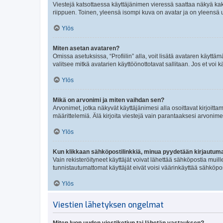
Viestejä katsottaessa käyttäjänimen vieressä saattaa näkyä kaksi
riippuen. Toinen, yleensä isompi kuva on avatar ja on yleensä un
Ylös
Miten asetan avataren?
Omissa asetuksissa, “Profiilin” alla, voit lisätä avataren käyttä
valitsee mitkä avatarien käyttöönottotavat sallitaan. Jos et voi k
Ylös
Mikä on arvonimi ja miten vaihdan sen?
Arvonimet, jotka näkyvät käyttäjänimesi alla osoittavat kirjoittam
määrittelemiä. Älä kirjoita viestejä vain parantaaksesi arvonimeäs
Ylös
Kun klikkaan sähköpostilinkkiä, minua pyydetään kirjautum
Vain rekisteröityneet käyttäjät voivat lähettää sähköpostia muil
tunnistautumattomat käyttäjät eivät voisi väärinkäyttää sähköpo
Ylös
Viestien lähetyksen ongelmat
Miten luon uuden viestiketjun tai lähetän vastauksen?