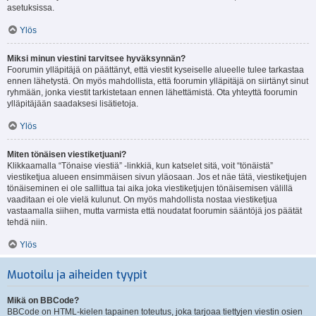
asetuksissa.
Ylös
Miksi minun viestini tarvitsee hyväksynnän?
Foorumin ylläpitäjä on päättänyt, että viestit kyseiselle alueelle tulee tarkastaa
ennen lähetystä. On myös mahdollista, että foorumin ylläpitäjä on siirtänyt sinut
ryhmään, jonka viestit tarkistetaan ennen lähettämistä. Ota yhteyttä foorumin
ylläpitäjään saadaksesi lisätietoja.
Ylös
Miten tönäisen viestiketjuani?
Klikkaamalla “Tönaise viestiä” -linkkiä, kun katselet sitä, voit “tönäistä”
viestiketjua alueen ensimmäisen sivun yläosaan. Jos et näe tätä, viestiketjujen
tönäiseminen ei ole sallittua tai aika joka viestiketjujen tönäisemisen välillä
vaaditaan ei ole vielä kulunut. On myös mahdollista nostaa viestiketjua
vastaamalla siihen, mutta varmista että noudatat foorumin sääntöjä jos päätät
tehdä niin.
Ylös
Muotoilu ja aiheiden tyypit
Mikä on BBCode?
BBCode on HTML-kielen tapainen toteutus, joka tarjoaa tiettyjen viestin osien