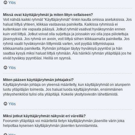
Ylös
Missä ovat käyttäjäryhmät ja miten liityn sellaiseen?
Voit nähdä kaikki ryhmät “Käyttäjäryhmät”-linkin kautta omissa asetuksissa. Jos
haluat liittyä yhteen, klikkaa vastaavaa painiketta. Kaikissa ryhmissä ei
kuitenkaan ole vapaata pääsyä. Jotkut ryhmät vaativat hyväksynnän ennen
kuin voit liittyä. Jotkut voivat olla suljettuja ja joissakin voi olla jopa piilotettuja
jäsenyyksiä. Jos ryhmä on avoin, voit liittyä siihen klikkaamalla painiketta. Jos
ryhmä vaatii hyväksynnän liittymistä varten, voit pyytää liittymislupaa
klikkaamalla painiketta. Ryhmän johtajan täytyy hyväksyä pyyntösi ja hän
saattaa kysyä miksi haluat liittyä ryhmään. Älä häiriköi ryhmän ylläpitäjiä jos he
eivät hyväksy pyyntöäsi. Heillä on syynsä.
Ylös
Miten pääsen käyttäjäryhmän johtajaksi?
Käyttäjäryhmän johtaja on yleensä määritelty, kun käyttäjäryhmät on alunperin
luotu ylläpitäjän toimesta. Jos haluat luoda käyttäjäryhmän, ensimmäinen
yhteyshenkilösi tulisi olla ylläpitäjä. Kokeile yksityisviestin lähettämistä.
Ylös
Miksi jotkut käyttäjäryhmät näkyvät eri väreillä?
Foorumin ylläpitäjä voi määritellä tietyn käyttäjäryhmän jäsenille värin joka
helpottaa kyseisen käyttäjäryhmän jäsenten tunnistamista.