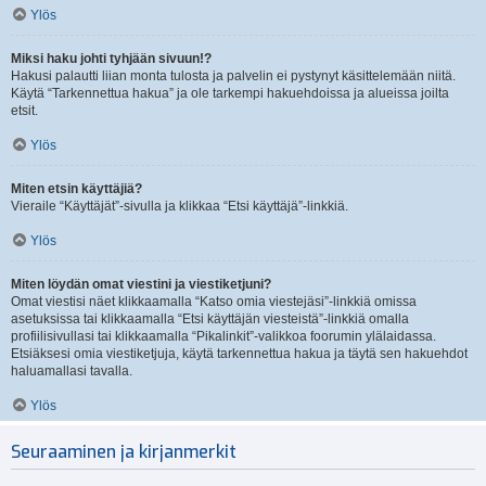
Ylös
Miksi haku johti tyhjään sivuun!?
Hakusi palautti liian monta tulosta ja palvelin ei pystynyt käsittelemään niitä.
Käytä “Tarkennettua hakua” ja ole tarkempi hakuehdoissa ja alueissa joilta
etsit.
Ylös
Miten etsin käyttäjiä?
Vieraile “Käyttäjät”-sivulla ja klikkaa “Etsi käyttäjä”-linkkiä.
Ylös
Miten löydän omat viestini ja viestiketjuni?
Omat viestisi näet klikkaamalla “Katso omia viestejäsi”-linkkiä omissa
asetuksissa tai klikkaamalla “Etsi käyttäjän viesteistä”-linkkiä omalla
profiilisivullasi tai klikkaamalla “Pikalinkit”-valikkoa foorumin ylälaidassa.
Etsiäksesi omia viestiketjuja, käytä tarkennettua hakua ja täytä sen hakuehdot
haluamallasi tavalla.
Ylös
Seuraaminen ja kirjanmerkit