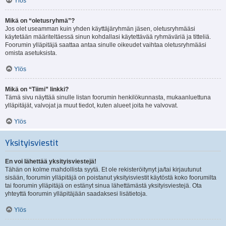
Ylös
Mikä on “oletusryhmä”?
Jos olet useamman kuin yhden käyttäjäryhmän jäsen, oletusryhmääsi
käytetään määriteltäessä sinun kohdallasi käytettävää ryhmäväriä ja titteliä.
Foorumin ylläpitäjä saattaa antaa sinulle oikeudet vaihtaa oletusryhmääsi
omista asetuksista.
Ylös
Mikä on “Tiimi” linkki?
Tämä sivu näyttää sinulle listan foorumin henkilökunnasta, mukaanluettuna
ylläpitäjät, valvojat ja muut tiedot, kuten alueet joita he valvovat.
Ylös
Yksityisviestit
En voi lähettää yksityisviestejä!
Tähän on kolme mahdollista syytä. Et ole rekisteröitynyt ja/tai kirjautunut
sisään, foorumin ylläpitäjä on poistanut yksityisviestit käytöstä koko foorumilta
tai foorumin ylläpitäjä on estänyt sinua lähettämästä yksityisviestejä. Ota
yhteyttä foorumin ylläpitäjään saadaksesi lisätietoja.
Ylös