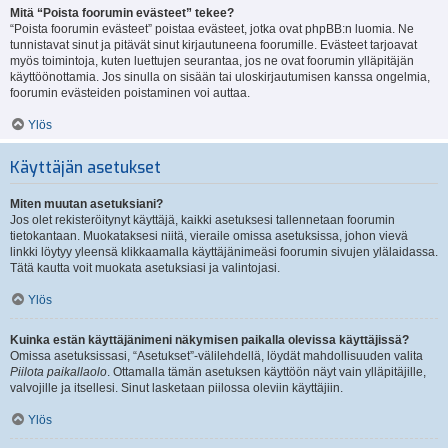
Mitä “Poista foorumin evästeet” tekee?
“Poista foorumin evästeet” poistaa evästeet, jotka ovat phpBB:n luomia. Ne
tunnistavat sinut ja pitävät sinut kirjautuneena foorumille. Evästeet tarjoavat
myös toimintoja, kuten luettujen seurantaa, jos ne ovat foorumin ylläpitäjän
käyttöönottamia. Jos sinulla on sisään tai uloskirjautumisen kanssa ongelmia,
foorumin evästeiden poistaminen voi auttaa.
Ylös
Käyttäjän asetukset
Miten muutan asetuksiani?
Jos olet rekisteröitynyt käyttäjä, kaikki asetuksesi tallennetaan foorumin
tietokantaan. Muokataksesi niitä, vieraile omissa asetuksissa, johon vievä
linkki löytyy yleensä klikkaamalla käyttäjänimeäsi foorumin sivujen ylälaidassa.
Tätä kautta voit muokata asetuksiasi ja valintojasi.
Ylös
Kuinka estän käyttäjänimeni näkymisen paikalla olevissa käyttäjissä?
Omissa asetuksissasi, “Asetukset”-välilehdellä, löydät mahdollisuuden valita
Piilota paikallaolo
. Ottamalla tämän asetuksen käyttöön näyt vain ylläpitäjille,
valvojille ja itsellesi. Sinut lasketaan piilossa oleviin käyttäjiin.
Ylös