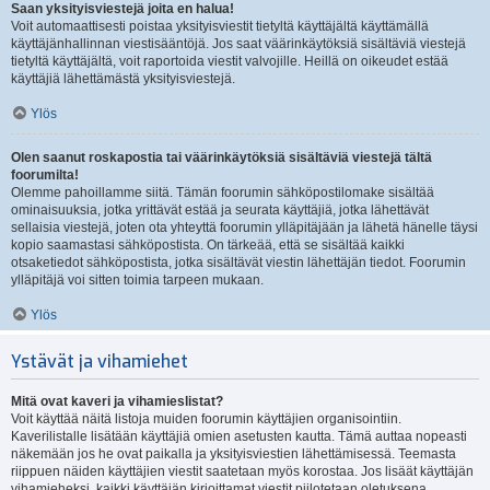
Saan yksityisviestejä joita en halua!
Voit automaattisesti poistaa yksityisviestit tietyltä käyttäjältä käyttämällä
käyttäjänhallinnan viestisääntöjä. Jos saat väärinkäytöksiä sisältäviä viestejä
tietyltä käyttäjältä, voit raportoida viestit valvojille. Heillä on oikeudet estää
käyttäjiä lähettämästä yksityisviestejä.
Ylös
Olen saanut roskapostia tai väärinkäytöksiä sisältäviä viestejä tältä
foorumilta!
Olemme pahoillamme siitä. Tämän foorumin sähköpostilomake sisältää
ominaisuuksia, jotka yrittävät estää ja seurata käyttäjiä, jotka lähettävät
sellaisia viestejä, joten ota yhteyttä foorumin ylläpitäjään ja lähetä hänelle täysi
kopio saamastasi sähköpostista. On tärkeää, että se sisältää kaikki
otsaketiedot sähköpostista, jotka sisältävät viestin lähettäjän tiedot. Foorumin
ylläpitäjä voi sitten toimia tarpeen mukaan.
Ylös
Ystävät ja vihamiehet
Mitä ovat kaveri ja vihamieslistat?
Voit käyttää näitä listoja muiden foorumin käyttäjien organisointiin.
Kaverilistalle lisätään käyttäjiä omien asetusten kautta. Tämä auttaa nopeasti
näkemään jos he ovat paikalla ja yksityisviestien lähettämisessä. Teemasta
riippuen näiden käyttäjien viestit saatetaan myös korostaa. Jos lisäät käyttäjän
vihamieheksi, kaikki käyttäjän kirjoittamat viestit piilotetaan oletuksena.