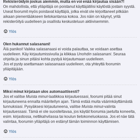
Rekisteröidyin joskus aiemmin, mutta en voi enää kirjautua sisään?!
On mahdollista, että ylläpitäjä on poistanut käyttäjätilisi käytöstä jostain syystä.
Useat foorumit myös poistavat käyttäjiä, jotka eivät ole kirjoittaneet pitkään
aikaan pienentääkseen tietokantansa kokoa. Jos näin on käynyt, yritä
rekisteröityä uudelleen ja osallistu keskusteluun aktiivisemmin.
Ylös
Olen hukannut salasanani!
Älä panikoi! Vaikka salasanaasi ei voida palauttaa, se voidaan asettaa
uudelleen. Käy kirjautumissivulla ja klikkaa
Unohdin salasanani
. Seuraa
ohjeita ja sinun pitäisi kohta pystyä kirjautumaan uudelleen.
Jos et pysty asettamaan salasanaasi uudelleen, ota yhteyttä foorumin
ylläpitäjään.
Ylös
Miksi minut kirjataan ulos automaattisesti?
Jos et valitse
Muista minut
-laatikkoa kirjautuessasi, foorumi pitää sinut
kirjautuneena ennalta määritellyn ajan. Tämä estää muita väärinkäyttämästä
tunnuksiasi. Pysyäksesi kirjautuneena, valitse
Muista minut
-valinta
kirjautuessasi. Tämä ei ole suositeltavaa, jos käytät foorumia jaetulta koneelta,
esim. kirjastossa, nettikahvilassa tai koulun tietokoneluokassa. Jos et näe tätä
valintaa, foorumin ylläpitäjä on estänyt tämän toiminnon käyttämisen.
Ylös