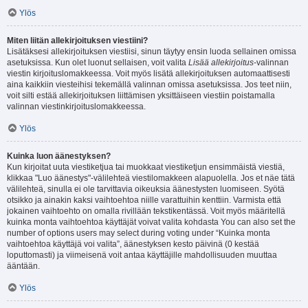
Ylös
Miten liitän allekirjoituksen viestiini?
Lisätäksesi allekirjoituksen viestiisi, sinun täytyy ensin luoda sellainen omissa
asetuksissa. Kun olet luonut sellaisen, voit valita
Lisää allekirjoitus
-valinnan
viestin kirjoituslomakkeessa. Voit myös lisätä allekirjoituksen automaattisesti
aina kaikkiin viesteihisi tekemällä valinnan omissa asetuksissa. Jos teet niin,
voit silti estää allekirjoituksen liittämisen yksittäiseen viestiin poistamalla
valinnan viestinkirjoituslomakkeessa.
Ylös
Kuinka luon äänestyksen?
Kun kirjoitat uuta viestiketjua tai muokkaat viestiketjun ensimmäistä viestiä,
klikkaa "Luo äänestys"-välilehteä viestilomakkeen alapuolella. Jos et näe tätä
välilehteä, sinulla ei ole tarvittavia oikeuksia äänestysten luomiseen. Syötä
otsikko ja ainakin kaksi vaihtoehtoa niille varattuihin kenttiin. Varmista että
jokainen vaihtoehto on omalla rivillään tekstikentässä. Voit myös määritellä
kuinka monta vaihtoehtoa käyttäjät voivat valita kohdasta You can also set the
number of options users may select during voting under “Kuinka monta
vaihtoehtoa käyttäjä voi valita”, äänestyksen kesto päivinä (0 kestää
loputtomasti) ja viimeisenä voit antaa käyttäjille mahdollisuuden muuttaa
ääntään.
Ylös