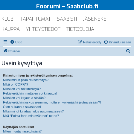
Foorumi – Saabclub.fi
KLUBI
TAPAHTUMAT
SAABISTI
JÄSENEKSI
KAUPPA
YHTEYSTIEDOT
TIETOSUOJA
UKK
Rekisteröidy
Kirjaudu sisään
E
Etusivu
t
Usein kysyttyä
s
i
Kirjautumisen ja rekisteröitymisen ongelmat
Miksi minun pitää rekisteröityä?
Mikä on COPPA?
Miksi en voi rekisteröityä?
Rekisteröidyin, mutta en voi kirjautua!
Miksi en voi kirjautua sisään?
Rekisteröidyin joskus aiemmin, mutta en voi enää kirjautua sisään?!
Olen hukannut salasanani!
Miksi minut kirjataan ulos automaattisesti?
Mitä “Poista foorumin evästeet” tekee?
Käyttäjän asetukset
Miten muutan asetuksiani?