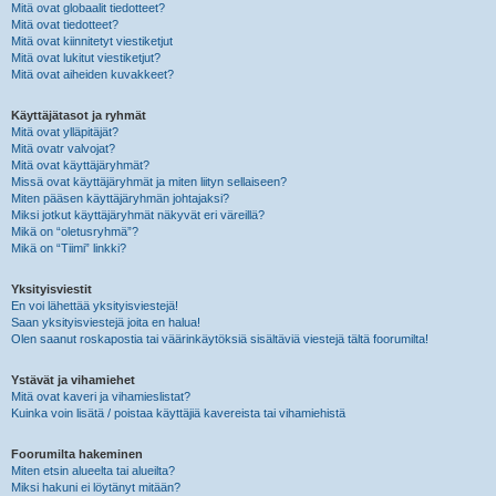
Mitä ovat globaalit tiedotteet?
Mitä ovat tiedotteet?
Mitä ovat kiinnitetyt viestiketjut
Mitä ovat lukitut viestiketjut?
Mitä ovat aiheiden kuvakkeet?
Käyttäjätasot ja ryhmät
Mitä ovat ylläpitäjät?
Mitä ovatr valvojat?
Mitä ovat käyttäjäryhmät?
Missä ovat käyttäjäryhmät ja miten liityn sellaiseen?
Miten pääsen käyttäjäryhmän johtajaksi?
Miksi jotkut käyttäjäryhmät näkyvät eri väreillä?
Mikä on “oletusryhmä”?
Mikä on “Tiimi” linkki?
Yksityisviestit
En voi lähettää yksityisviestejä!
Saan yksityisviestejä joita en halua!
Olen saanut roskapostia tai väärinkäytöksiä sisältäviä viestejä tältä foorumilta!
Ystävät ja vihamiehet
Mitä ovat kaveri ja vihamieslistat?
Kuinka voin lisätä / poistaa käyttäjiä kavereista tai vihamiehistä
Foorumilta hakeminen
Miten etsin alueelta tai alueilta?
Miksi hakuni ei löytänyt mitään?