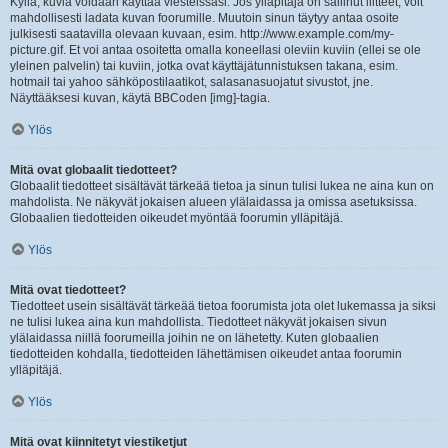
Kyllä, kuvia voidaan käyttää viesteissäsi. Jos ylläpitäjä on sallinut liitteet, voit
mahdollisesti ladata kuvan foorumille. Muutoin sinun täytyy antaa osoite
julkisesti saatavilla olevaan kuvaan, esim. http://www.example.com/my-
picture.gif. Et voi antaa osoitetta omalla koneellasi oleviin kuviin (ellei se ole
yleinen palvelin) tai kuviin, jotka ovat käyttäjätunnistuksen takana, esim.
hotmail tai yahoo sähköpostilaatikot, salasanasuojatut sivustot, jne.
Näyttääksesi kuvan, käytä BBCoden [img]-tagia.
Ylös
Mitä ovat globaalit tiedotteet?
Globaalit tiedotteet sisältävät tärkeää tietoa ja sinun tulisi lukea ne aina kun on
mahdolista. Ne näkyvät jokaisen alueen ylälaidassa ja omissa asetuksissa.
Globaalien tiedotteiden oikeudet myöntää foorumin ylläpitäjä.
Ylös
Mitä ovat tiedotteet?
Tiedotteet usein sisältävät tärkeää tietoa foorumista jota olet lukemassa ja siksi
ne tulisi lukea aina kun mahdollista. Tiedotteet näkyvät jokaisen sivun
ylälaidassa niillä foorumeilla joihin ne on lähetetty. Kuten globaalien
tiedotteiden kohdalla, tiedotteiden lähettämisen oikeudet antaa foorumin
ylläpitäjä.
Ylös
Mitä ovat kiinnitetyt viestiketjut