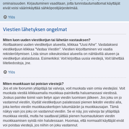
ominaisuuden. Kirjautuminen vaaditaan, jotta tunnistautumattomat käyttäjät
eivät voisi väärinkäyttää sähköpostijärjestelmää.
Ylös
Viestien lähetyksen ongelmat
Miten luon uuden viestiketjun tai lähetän vastauksen?
Aloittaaksesi uuden viestiketjun alueella, klikkaa "Uusi Aihe". Vastataksesi
viestiketjuun klikkaa "Vastaa Viestiin". Viestien kirjoittaminen voi vaatia
rekisteröitymisen. Lista sinun oikeuksistasi alueella on nähtävillä alueen ja
viestiketjun alalaidassa. Esimerkiksi: Voit kirjoittaa uusia viestejä, Voit lähettää
liitetiedostoja, jne.
Ylös
Miten muokkaan tai poistan viestejä?
Jos et ole foorumin ylläpitäjä tai valvoja, voit muokata vain omia viestejäsi. Voit
muokata viestiä klikkaamalla muokkaa-painiketta haluamassasi viestissä.
Joskus painike toimii vain tietyn ajan viestin luomisen jälkeen. Jos joku on jo
vastannut viestiin, löydät viestiketjuun palatessasi pienen tekstin viestisi alla,
joka kertoo viestin muokkauskertojen lukumäärän ja muokkausajan. Tämä
näkyy vain jos joku on vastannut viestiin. Se ei näy, jos valvoja tai ylläpitäjä
muokkaa viestiä, mutta he saattavat jättää pienen huomautuksen viestin
muokkaamisen syistä niin halutessaan. Huomaa, että normaalit käyttäjät eivät
voi poistaa viestejä, jos niihin on joku vastannut.