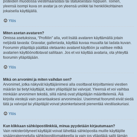
pisteiden muodossa viestimäärästäsi tai statuksestasi riippuen. Toinen,
yleensä isompi kuva on avatar ja on yleensä uniikki tai henkilökohtainen
jokaisella käyttäjällä.
Ylös
Miten asetan avataren?
Omissa asetuksissa, “Profiilin” alla, voit lisätä avataren käyttämällä jotain
neljästä tavasta: Gravatar, galleriasta, käyttää kuvaa muualta tai ladata kuvan.
Foorumin ylläpitäjä päättää otetaanko avataret käyttöön ja valitsee mitkä
avatarien käyttöönottotavat sallitaan. Jos et voi käyttää avataria, ota yhteyttä
foorumin ylläpitäjään.
Ylös
Mikä on arvonimi ja miten vaihdan sen?
Arvonimet, jotka näkyvät käyttäjänimesi alla osoittavat kirjoittamiesi viestien
määrän tai tietyt käyttäjät, kuten ylläpitäjät tai valvojat. Yleensä et voi vaihtaa
minkään arvonimen tekstiä, sillä nämä ovat ylläpitäjän määrittelemiä. Älä
kirjoita viestejä vain parantaaksesi arvonimeäsi. Useimmat foorumit eivät siedä
tätä ja valvojat tai ylläpitäjät voivat yksinkertaisesti pienentää viestilaskuriasi.
Ylös
Kun klikkaan sähköpostilinkkiä, minua pyydetään kirjautumaan?
Vain rekisteröityneet käyttäjät voivat lähettää sähköpostia muille käyttäjille
sisäänrakennetulla sähköpostilomakkeella ja vain jos ylläpitäjä sallii tämän