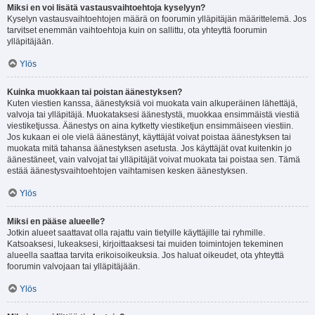
Miksi en voi lisätä vastausvaihtoehtoja kyselyyn?
Kyselyn vastausvaihtoehtojen määrä on foorumin ylläpitäjän määrittelemä. Jos
tarvitset enemmän vaihtoehtoja kuin on sallittu, ota yhteyttä foorumin
ylläpitäjään.
Ylös
Kuinka muokkaan tai poistan äänestyksen?
Kuten viestien kanssa, äänestyksiä voi muokata vain alkuperäinen lähettäjä,
valvoja tai ylläpitäjä. Muokataksesi äänestystä, muokkaa ensimmäistä viestiä
viestiketjussa. Äänestys on aina kytketty viestiketjun ensimmäiseen viestiin.
Jos kukaan ei ole vielä äänestänyt, käyttäjät voivat poistaa äänestyksen tai
muokata mitä tahansa äänestyksen asetusta. Jos käyttäjät ovat kuitenkin jo
äänestäneet, vain valvojat tai ylläpitäjät voivat muokata tai poistaa sen. Tämä
estää äänestysvaihtoehtojen vaihtamisen kesken äänestyksen.
Ylös
Miksi en pääse alueelle?
Jotkin alueet saattavat olla rajattu vain tietyille käyttäjille tai ryhmille.
Katsoaksesi, lukeaksesi, kirjoittaaksesi tai muiden toimintojen tekeminen
alueella saattaa tarvita erikoisoikeuksia. Jos haluat oikeudet, ota yhteyttä
foorumin valvojaan tai ylläpitäjään.
Ylös