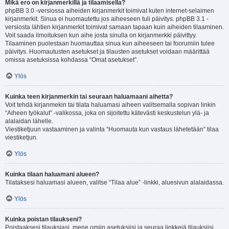
Mikä ero on kirjanmerkillä ja tilaamisella?
phpBB 3.0 -versiossa aiheiden kirjanmerkit toimivat kuten internet-selaimen
kirjanmerkit. Sinua ei huomautettu jos aiheeseen tuli päivitys. phpBB 3.1 -
versiosta lähtien kirjanmerkit toimivat samaan tapaan kuin aiheiden tilaaminen.
Voit saada ilmoituksen kun aihe josta sinulla on kirjanmerkki päivittyy.
Tilaaminen puolestaan huomauttaa sinua kun aiheeseen tai foorumiin tulee
päivitys. Huomautusten asetukset ja tilausten asetukset voidaan määrittää
omissa asetuksissa kohdassa “Omat asetukset”.
Ylös
Kuinka teen kirjanmerkin tai seuraan haluamaani aihetta?
Voit tehdä kirjanmekin tai tilata haluamasi aiheen valitsemalla sopivan linkin
“Aiheen työkalut” -valikossa, joka on sijoitettu kätevästi keskustelun ylä- ja
alalaidan lähelle.
Viestiketjuun vastaaminen ja valinta “Huomauta kun vastaus lähetetään” tilaa
viestiketjun.
Ylös
Kuinka tilaan haluamani alueen?
Tilataksesi haluamasi alueen, valitse “Tilaa alue” -linkki, aluesivun alalaidassa.
Ylös
Kuinka poistan tilaukseni?
Poistaaksesi tilauksiasi, mene omiin asetuksiisi ja seuraa linkkejä tilauksiisi.