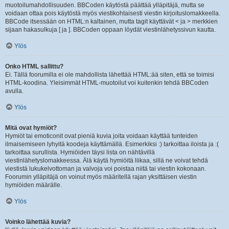
muotoilumahdollisuuden. BBCoden käytöstä päättää ylläpitäjä, mutta se
voidaan ottaa pois käytöstä myös viestikohtaisesti viestin kirjoituslomakkeella.
BBCode itsessään on HTML:n kaltainen, mutta tagit käyttävät < ja > merkkien
sijaan hakasulkuja [ ja ]. BBCoden oppaan löydät viestinlähetyssivun kautta.
Ylös
Onko HTML sallittu?
Ei. Tällä foorumilla ei ole mahdollista lähettää HTML:ää siten, että se toimisi
HTML-koodina. Yleisimmät HTML-muotoilut voi kuitenkin tehdä BBCoden
avulla.
Ylös
Mitä ovat hymiöt?
Hymiöt tai emoticonit ovat pieniä kuvia joita voidaan käyttää tunteiden
ilmaisemiseen lyhyitä koodeja käyttämällä. Esimerkiksi :) tarkoittaa iloista ja :(
tarkoittaa surullista. Hymiöiden täysi lista on nähtävillä
viestinlähetyslomakkeessa. Älä käytä hymiöitä liikaa, sillä ne voivat tehdä
viestistä lukukelvottoman ja valvoja voi poistaa niitä tai viestin kokonaan.
Foorumin ylläpitäjä on voinut myös määritellä rajan yksittäisen viestin
hymiöiden määrälle.
Ylös
Voinko lähettää kuvia?