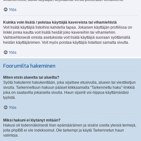
Ylös
Kuinka voin lisätä / poistaa käyttäjiä kavereista tai vihamiehistä
Voit lisätä käyttäjiä listoihisi kahdella tapaa. Jokaisen käyttäjän profiilissa on
linkki jonka kautta voit lisätä heidät joko kavereihin tai vihamiehiin.
Vaihtoehtoisesti omista asetuksista voit lisätä käyttäjiä suoraan syöttämällä
heidän käyttäjänimen. Voit myös poistaa käyttäjiä listaltasi samalta sivulta.
Ylös
Foorumilta hakeminen
Miten etsin alueelta tai alueilta?
Syötä hakutermi hakukenttään, joka sijaitsee etusivulla, alueen tai viestiketjun
sivulla. Tarkennettuun hakuun pääset klikkaamalla “Tarkennettu haku”-linkkiä
joka on saatavilla jokaisella sivulla. Haun sijainti voi riippua käyttämästäsi
tyylistä.
Ylös
Miksi hakuni ei löytänyt mitään?
Hakusi oli todennäköisesti liian epämääräinen ja sisälsi useita yleisiä termejä,
joita phpBB ei ole indeksoinut. Ole tarkempi ja käytä Tarkennetun haun
valintoja.