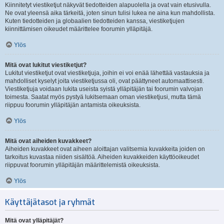
Kiinnitetyt viestiketjut näkyvät tiedotteiden alapuolella ja ovat vain etusivulla.
Ne ovat yleensä aika tärkeitä, joten sinun tulisi lukea ne aina kun mahdollista.
Kuten tiedotteiden ja globaalien tiedotteiden kanssa, viestiketjujen
kiinnittämisen oikeudet määrittelee foorumin ylläpitäjä.
Ylös
Mitä ovat lukitut viestiketjut?
Lukitut viestiketjut ovat viestiketjuja, joihin ei voi enää lähettää vastauksia ja
mahdolliset kyselyt joita viestiketjussa oli, ovat päättyneet automaattisesti.
Viestiketjuja voidaan lukita useista syistä ylläpitäjän tai foorumin valvojan
toimesta. Saatat myös pystyä lukitsemaan oman viestiketjusi, mutta tämä
riippuu foorumin ylläpitäjän antamista oikeuksista.
Ylös
Mitä ovat aiheiden kuvakkeet?
Aiheiden kuvakkeet ovat aiheen aloittajan valitsemia kuvakkeita joiden on
tarkoitus kuvastaa niiden sisältöä. Aiheiden kuvakkeiden käyttöoikeudet
riippuvat foorumin ylläpitäjän määrittelemistä oikeuksista.
Ylös
Käyttäjätasot ja ryhmät
Mitä ovat ylläpitäjät?