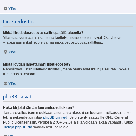
Ylös
Liitetiedostot
Mitkä liitetiedostot ovat sallittuja tällä alueella?
Ylläpitäjä voi määrätä sallitut ja kielletyt liitetiedostojen tyypit. Ota yhteys
ylläpitäjään mikäli et ole varma mitkä tiedostot ovat sallittuja..
Ylös
Mistä löydän lähettämäni liitetiedostot?
Nähdäksesi listan liitetiedostoistasi, mene omiin asetuksiin ja seuraa linkkejä
liitetiedostot-osioon.
Ylös
phpBB -asiat
Kuka kirjoitti tämän foorumisovelluksen?
Tämä sovellus (sen muokkaamattomassa tilassa) on tuottanut, julkaissut ja sen
tekijänoikeudet omistaa
phpBB Limited
. Se on tehty saataville GNU General
Public Licensenssin, versiolla 2 (GPL-2.0) ja sitä voidaan jakaa vapaasti. Katso
Tietoja phpBB:stä
saadaksesi lisätietoja.