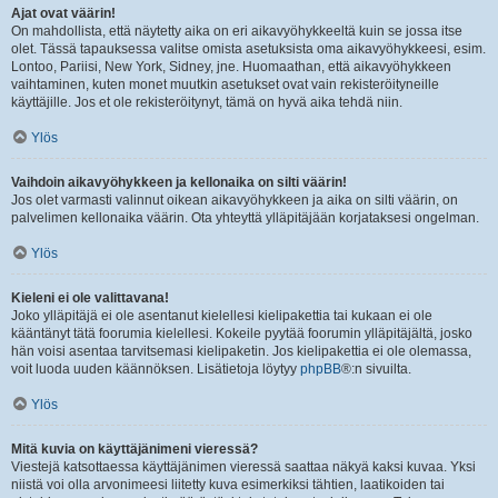
Ajat ovat väärin!
On mahdollista, että näytetty aika on eri aikavyöhykkeeltä kuin se jossa itse
olet. Tässä tapauksessa valitse omista asetuksista oma aikavyöhykkeesi, esim.
Lontoo, Pariisi, New York, Sidney, jne. Huomaathan, että aikavyöhykkeen
vaihtaminen, kuten monet muutkin asetukset ovat vain rekisteröityneille
käyttäjille. Jos et ole rekisteröitynyt, tämä on hyvä aika tehdä niin.
Ylös
Vaihdoin aikavyöhykkeen ja kellonaika on silti väärin!
Jos olet varmasti valinnut oikean aikavyöhykkeen ja aika on silti väärin, on
palvelimen kellonaika väärin. Ota yhteyttä ylläpitäjään korjataksesi ongelman.
Ylös
Kieleni ei ole valittavana!
Joko ylläpitäjä ei ole asentanut kielellesi kielipakettia tai kukaan ei ole
kääntänyt tätä foorumia kielellesi. Kokeile pyytää foorumin ylläpitäjältä, josko
hän voisi asentaa tarvitsemasi kielipaketin. Jos kielipakettia ei ole olemassa,
voit luoda uuden käännöksen. Lisätietoja löytyy
phpBB
®:n sivuilta.
Ylös
Mitä kuvia on käyttäjänimeni vieressä?
Viestejä katsottaessa käyttäjänimen vieressä saattaa näkyä kaksi kuvaa. Yksi
niistä voi olla arvonimeesi liitetty kuva esimerkiksi tähtien, laatikoiden tai