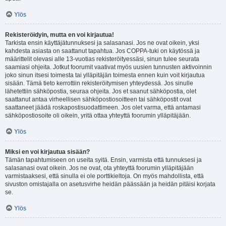
Ylös
Rekisteröidyin, mutta en voi kirjautua!
Tarkista ensin käyttäjätunnuksesi ja salasanasi. Jos ne ovat oikein, yksi
kahdesta asiasta on saattanut tapahtua. Jos COPPA-tuki on käytössä ja
määrittelit olevasi alle 13-vuotias rekisteröityessäsi, sinun tulee seurata
saamiasi ohjeita. Jotkut foorumit vaativat myös uusien tunnusten aktivoinnin
joko sinun itsesi toimesta tai ylläpitäjän toimesta ennen kuin voit kirjautua
sisään. Tämä tieto kerrottiin rekisteröitymisen yhteydessä. Jos sinulle
lähetettiin sähköpostia, seuraa ohjeita. Jos et saanut sähköpostia, olet
saattanut antaa virheellisen sähköpostiosoitteen tai sähköpostit ovat
saattaneet jäädä roskapostisuodattimeen. Jos olet varma, että antamasi
sähköpostiosoite oli oikein, yritä ottaa yhteyttä foorumin ylläpitäjään.
Ylös
Miksi en voi kirjautua sisään?
Tämän tapahtumiseen on useita syitä. Ensin, varmista että tunnuksesi ja
salasanasi ovat oikein. Jos ne ovat, ota yhteyttä foorumin ylläpitäjään
varmistaaksesi, että sinulla ei ole porttikieltoja. On myös mahdollista, että
sivuston omistajalla on asetusvirhe heidän päässään ja heidän pitäisi korjata
se.
Ylös