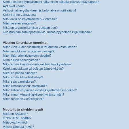
Kuinka estän käyttäjänimeni näkymisen paikalla olevissa käyttäjissä?
Ajat ovat väärin!
Vaihdoin aikavyöhykkeen ja kellonaika on silti väärin!
Kieleni ei ole valittavana!
Mitä kuvia on käyttäjänimeni vieressä?
Miten asetan avataren?
Mikä on arvonimi ja miten vaihdan sen?
Kun klikkaan sähköpostilinkkiä, minua pyydetään kirjautumaan?
Viestien lähetyksen ongelmat
Miten luon uuden viestiketjun tai lähetän vastauksen?
Miten muokkaan tai poistan viestejä?
Miten liitän allekirjoituksen viestiini?
Kuinka luon äänestyksen?
Miksi en voi lisätä vastausvaihtoehtoja kyselyyn?
Kuinka muokkaan tai poistan äänestyksen?
Miksi en pääse alueelle?
Miksi en voi liittää tiedostoja?
Miksi sain varoituksen?
Miten ilmoitan viestin valvojalle?
Mitä “Tallenna”-painike viestin kirjoittamisessa tekee?
Miksi minun viestini tarvitsee hyväksynnän?
Miten tönäisen viestiketjuani?
Muotoilu ja aiheiden tyypit
Mikä on BBCode?
Onko HTML sallittu?
Mitä ovat hymiöt?
Voinko lähettää kuvia?