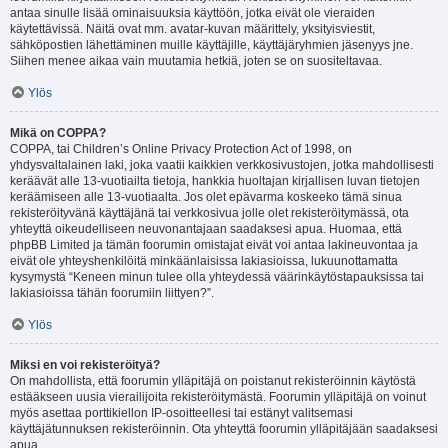
antaa sinulle lisää ominaisuuksia käyttöön, jotka eivät ole vieraiden
käytettävissä. Näitä ovat mm. avatar-kuvan määrittely, yksityisviestit,
sähköpostien lähettäminen muille käyttäjille, käyttäjäryhmien jäsenyys jne.
Siihen menee aikaa vain muutamia hetkiä, joten se on suositeltavaa.
Ylös
Mikä on COPPA?
COPPA, tai Children’s Online Privacy Protection Act of 1998, on
yhdysvaltalainen laki, joka vaatii kaikkien verkkosivustojen, jotka mahdollisesti
keräävät alle 13-vuotiailta tietoja, hankkia huoltajan kirjallisen luvan tietojen
keräämiseen alle 13-vuotiaalta. Jos olet epävarma koskeeko tämä sinua
rekisteröityvänä käyttäjänä tai verkkosivua jolle olet rekisteröitymässä, ota
yhteyttä oikeudelliseen neuvonantajaan saadaksesi apua. Huomaa, että
phpBB Limited ja tämän foorumin omistajat eivät voi antaa lakineuvontaa ja
eivät ole yhteyshenkilöitä minkäänlaisissa lakiasioissa, lukuunottamatta
kysymystä “Keneen minun tulee olla yhteydessä väärinkäytöstapauksissa tai
lakiasioissa tähän foorumiin liittyen?”.
Ylös
Miksi en voi rekisteröityä?
On mahdollista, että foorumin ylläpitäjä on poistanut rekisteröinnin käytöstä
estääkseen uusia vierailijoita rekisteröitymästä. Foorumin ylläpitäjä on voinut
myös asettaa porttikiellon IP-osoitteellesi tai estänyt valitsemasi
käyttäjätunnuksen rekisteröinnin. Ota yhteyttä foorumin ylläpitäjään saadaksesi
apua.