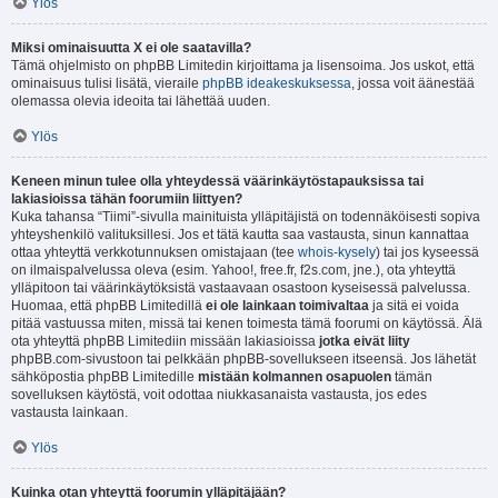
Ylös
Miksi ominaisuutta X ei ole saatavilla?
Tämä ohjelmisto on phpBB Limitedin kirjoittama ja lisensoima. Jos uskot, että
ominaisuus tulisi lisätä, vieraile
phpBB ideakeskuksessa
, jossa voit äänestää
olemassa olevia ideoita tai lähettää uuden.
Ylös
Keneen minun tulee olla yhteydessä väärinkäytöstapauksissa tai
lakiasioissa tähän foorumiin liittyen?
Kuka tahansa “Tiimi”-sivulla mainituista ylläpitäjistä on todennäköisesti sopiva
yhteyshenkilö valituksillesi. Jos et tätä kautta saa vastausta, sinun kannattaa
ottaa yhteyttä verkkotunnuksen omistajaan (tee
whois-kysely
) tai jos kyseessä
on ilmaispalvelussa oleva (esim. Yahoo!, free.fr, f2s.com, jne.), ota yhteyttä
ylläpitoon tai väärinkäytöksistä vastaavaan osastoon kyseisessä palvelussa.
Huomaa, että phpBB Limitedillä
ei ole lainkaan toimivaltaa
ja sitä ei voida
pitää vastuussa miten, missä tai kenen toimesta tämä foorumi on käytössä. Älä
ota yhteyttä phpBB Limitediin missään lakiasioissa
jotka eivät liity
phpBB.com-sivustoon tai pelkkään phpBB-sovellukseen itseensä. Jos lähetät
sähköpostia phpBB Limitedille
mistään kolmannen osapuolen
tämän
sovelluksen käytöstä, voit odottaa niukkasanaista vastausta, jos edes
vastausta lainkaan.
Ylös
Kuinka otan yhteyttä foorumin ylläpitäjään?