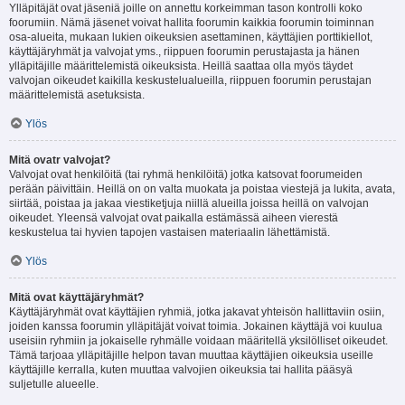
Ylläpitäjät ovat jäseniä joille on annettu korkeimman tason kontrolli koko
foorumiin. Nämä jäsenet voivat hallita foorumin kaikkia foorumin toiminnan
osa-alueita, mukaan lukien oikeuksien asettaminen, käyttäjien porttikiellot,
käyttäjäryhmät ja valvojat yms., riippuen foorumin perustajasta ja hänen
ylläpitäjille määrittelemistä oikeuksista. Heillä saattaa olla myös täydet
valvojan oikeudet kaikilla keskustelualueilla, riippuen foorumin perustajan
määrittelemistä asetuksista.
Ylös
Mitä ovatr valvojat?
Valvojat ovat henkilöitä (tai ryhmä henkilöitä) jotka katsovat foorumeiden
perään päivittäin. Heillä on on valta muokata ja poistaa viestejä ja lukita, avata,
siirtää, poistaa ja jakaa viestiketjuja niillä alueilla joissa heillä on valvojan
oikeudet. Yleensä valvojat ovat paikalla estämässä aiheen vierestä
keskustelua tai hyvien tapojen vastaisen materiaalin lähettämistä.
Ylös
Mitä ovat käyttäjäryhmät?
Käyttäjäryhmät ovat käyttäjien ryhmiä, jotka jakavat yhteisön hallittaviin osiin,
joiden kanssa foorumin ylläpitäjät voivat toimia. Jokainen käyttäjä voi kuulua
useisiin ryhmiin ja jokaiselle ryhmälle voidaan määritellä yksilölliset oikeudet.
Tämä tarjoaa ylläpitäjille helpon tavan muuttaa käyttäjien oikeuksia useille
käyttäjille kerralla, kuten muuttaa valvojien oikeuksia tai hallita pääsyä
suljetulle alueelle.