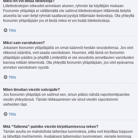
Miksi en voi liittää tiedostoja?
Liitetiedostojen oikeudet annetaan alueen, ryhmän tai käyttäjän mukaan.
Foorumin ylläpitäjä ei välttämättä ole sallinut liitetiedostojen liittämistä tietyllä
alueella tai vain tietyt ryhmät saattavat pystyä liittämään tiedostoja. Ota yhteyttä
foorumin ylläpitäjään jos et tiedä miksi et voi lisätä liitetiedostoja.
Ylös
Miksi sain varoituksen?
Jokaisen foorumin ylläpitäjällä on omat säännöt heidän sivustollensa. Jos olet
rikkonut sääntöä, voit saada varoituksen. Huomioi, että tämä on foorumin
ylläpitäjän päätös ja phpBB Limitedillä ei ole sivustolla annettavien varoitusten
kanssa mitään tekemistä. Ota yhteyttä foorumin ylläpitäjään, jos olet epävarma
annetun varoituksen syystä.
Ylös
Miten ilmoitan viestin valvojalle?
Jos foorumin ylläpitäjä on sallinut sen, sinun pitäisi nähdä raportointipainike
viestin yhteydessä. Tämän klikkaaminen vie sinut viestin raportoinnin
vaiheiden läpi.
Ylös
Mitä “Tallenna”-painike viestin kirjoittamisessa tekee?
Tämän avulla on mahdollista tallentaa luonnoksia, jotka voit kirjoittaa loppuun
ja lähettää myöhemmin. Avataksesi tallennetun luonnoksen, vieraile komissa