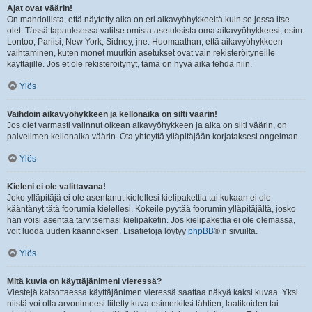
Ajat ovat väärin!
On mahdollista, että näytetty aika on eri aikavyöhykkeeltä kuin se jossa itse
olet. Tässä tapauksessa valitse omista asetuksista oma aikavyöhykkeesi, esim.
Lontoo, Pariisi, New York, Sidney, jne. Huomaathan, että aikavyöhykkeen
vaihtaminen, kuten monet muutkin asetukset ovat vain rekisteröityneille
käyttäjille. Jos et ole rekisteröitynyt, tämä on hyvä aika tehdä niin.
Ylös
Vaihdoin aikavyöhykkeen ja kellonaika on silti väärin!
Jos olet varmasti valinnut oikean aikavyöhykkeen ja aika on silti väärin, on
palvelimen kellonaika väärin. Ota yhteyttä ylläpitäjään korjataksesi ongelman.
Ylös
Kieleni ei ole valittavana!
Joko ylläpitäjä ei ole asentanut kielellesi kielipakettia tai kukaan ei ole
kääntänyt tätä foorumia kielellesi. Kokeile pyytää foorumin ylläpitäjältä, josko
hän voisi asentaa tarvitsemasi kielipaketin. Jos kielipakettia ei ole olemassa,
voit luoda uuden käännöksen. Lisätietoja löytyy
phpBB
®:n sivuilta.
Ylös
Mitä kuvia on käyttäjänimeni vieressä?
Viestejä katsottaessa käyttäjänimen vieressä saattaa näkyä kaksi kuvaa. Yksi
niistä voi olla arvonimeesi liitetty kuva esimerkiksi tähtien, laatikoiden tai