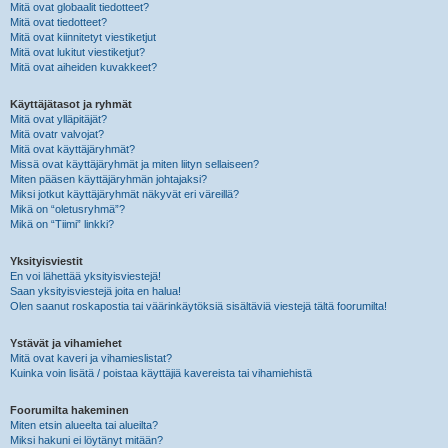
Mitä ovat globaalit tiedotteet?
Mitä ovat tiedotteet?
Mitä ovat kiinnitetyt viestiketjut
Mitä ovat lukitut viestiketjut?
Mitä ovat aiheiden kuvakkeet?
Käyttäjätasot ja ryhmät
Mitä ovat ylläpitäjät?
Mitä ovatr valvojat?
Mitä ovat käyttäjäryhmät?
Missä ovat käyttäjäryhmät ja miten liityn sellaiseen?
Miten pääsen käyttäjäryhmän johtajaksi?
Miksi jotkut käyttäjäryhmät näkyvät eri väreillä?
Mikä on “oletusryhmä”?
Mikä on “Tiimi” linkki?
Yksityisviestit
En voi lähettää yksityisviestejä!
Saan yksityisviestejä joita en halua!
Olen saanut roskapostia tai väärinkäytöksiä sisältäviä viestejä tältä foorumilta!
Ystävät ja vihamiehet
Mitä ovat kaveri ja vihamieslistat?
Kuinka voin lisätä / poistaa käyttäjiä kavereista tai vihamiehistä
Foorumilta hakeminen
Miten etsin alueelta tai alueilta?
Miksi hakuni ei löytänyt mitään?