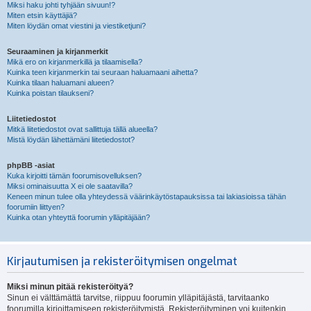
Miksi haku johti tyhjään sivuun!?
Miten etsin käyttäjiä?
Miten löydän omat viestini ja viestiketjuni?
Seuraaminen ja kirjanmerkit
Mikä ero on kirjanmerkillä ja tilaamisella?
Kuinka teen kirjanmerkin tai seuraan haluamaani aihetta?
Kuinka tilaan haluamani alueen?
Kuinka poistan tilaukseni?
Liitetiedostot
Mitkä liitetiedostot ovat sallittuja tällä alueella?
Mistä löydän lähettämäni liitetiedostot?
phpBB -asiat
Kuka kirjoitti tämän foorumisovelluksen?
Miksi ominaisuutta X ei ole saatavilla?
Keneen minun tulee olla yhteydessä väärinkäytöstapauksissa tai lakiasioissa tähän
foorumiin liittyen?
Kuinka otan yhteyttä foorumin ylläpitäjään?
Kirjautumisen ja rekisteröitymisen ongelmat
Miksi minun pitää rekisteröityä?
Sinun ei välttämättä tarvitse, riippuu foorumin ylläpitäjästä, tarvitaanko
foorumilla kirjoittamiseen rekisteröitymistä. Rekisteröityminen voi kuitenkin