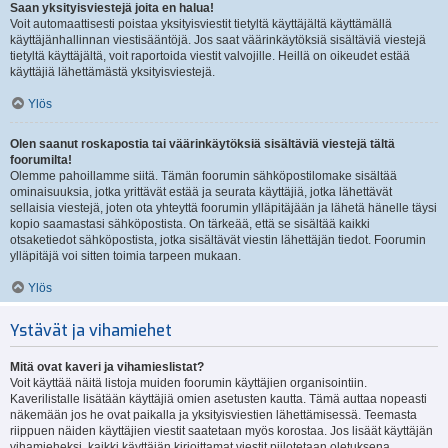
Saan yksityisviestejä joita en halua!
Voit automaattisesti poistaa yksityisviestit tietyltä käyttäjältä käyttämällä
käyttäjänhallinnan viestisääntöjä. Jos saat väärinkäytöksiä sisältäviä viestejä
tietyltä käyttäjältä, voit raportoida viestit valvojille. Heillä on oikeudet estää
käyttäjiä lähettämästä yksityisviestejä.
Ylös
Olen saanut roskapostia tai väärinkäytöksiä sisältäviä viestejä tältä
foorumilta!
Olemme pahoillamme siitä. Tämän foorumin sähköpostilomake sisältää
ominaisuuksia, jotka yrittävät estää ja seurata käyttäjiä, jotka lähettävät
sellaisia viestejä, joten ota yhteyttä foorumin ylläpitäjään ja lähetä hänelle täysi
kopio saamastasi sähköpostista. On tärkeää, että se sisältää kaikki
otsaketiedot sähköpostista, jotka sisältävät viestin lähettäjän tiedot. Foorumin
ylläpitäjä voi sitten toimia tarpeen mukaan.
Ylös
Ystävät ja vihamiehet
Mitä ovat kaveri ja vihamieslistat?
Voit käyttää näitä listoja muiden foorumin käyttäjien organisointiin.
Kaverilistalle lisätään käyttäjiä omien asetusten kautta. Tämä auttaa nopeasti
näkemään jos he ovat paikalla ja yksityisviestien lähettämisessä. Teemasta
riippuen näiden käyttäjien viestit saatetaan myös korostaa. Jos lisäät käyttäjän
vihamieheksi, kaikki käyttäjän kirjoittamat viestit piilotetaan oletuksena.