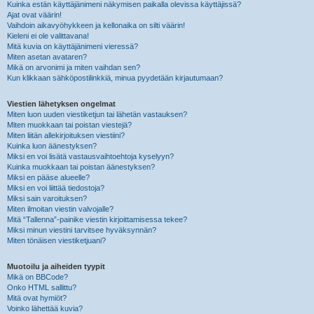
Kuinka estän käyttäjänimeni näkymisen paikalla olevissa käyttäjissä?
Ajat ovat väärin!
Vaihdoin aikavyöhykkeen ja kellonaika on silti väärin!
Kieleni ei ole valittavana!
Mitä kuvia on käyttäjänimeni vieressä?
Miten asetan avataren?
Mikä on arvonimi ja miten vaihdan sen?
Kun klikkaan sähköpostilinkkiä, minua pyydetään kirjautumaan?
Viestien lähetyksen ongelmat
Miten luon uuden viestiketjun tai lähetän vastauksen?
Miten muokkaan tai poistan viestejä?
Miten liitän allekirjoituksen viestiini?
Kuinka luon äänestyksen?
Miksi en voi lisätä vastausvaihtoehtoja kyselyyn?
Kuinka muokkaan tai poistan äänestyksen?
Miksi en pääse alueelle?
Miksi en voi liittää tiedostoja?
Miksi sain varoituksen?
Miten ilmoitan viestin valvojalle?
Mitä “Tallenna”-painike viestin kirjoittamisessa tekee?
Miksi minun viestini tarvitsee hyväksynnän?
Miten tönäisen viestiketjuani?
Muotoilu ja aiheiden tyypit
Mikä on BBCode?
Onko HTML sallittu?
Mitä ovat hymiöt?
Voinko lähettää kuvia?