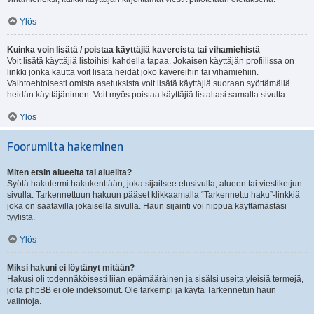
Ylös
Kuinka voin lisätä / poistaa käyttäjiä kavereista tai vihamiehistä
Voit lisätä käyttäjiä listoihisi kahdella tapaa. Jokaisen käyttäjän profiilissa on
linkki jonka kautta voit lisätä heidät joko kavereihin tai vihamiehiin.
Vaihtoehtoisesti omista asetuksista voit lisätä käyttäjiä suoraan syöttämällä
heidän käyttäjänimen. Voit myös poistaa käyttäjiä listaltasi samalta sivulta.
Ylös
Foorumilta hakeminen
Miten etsin alueelta tai alueilta?
Syötä hakutermi hakukenttään, joka sijaitsee etusivulla, alueen tai viestiketjun
sivulla. Tarkennettuun hakuun pääset klikkaamalla “Tarkennettu haku”-linkkiä
joka on saatavilla jokaisella sivulla. Haun sijainti voi riippua käyttämästäsi
tyylistä.
Ylös
Miksi hakuni ei löytänyt mitään?
Hakusi oli todennäköisesti liian epämääräinen ja sisälsi useita yleisiä termejä,
joita phpBB ei ole indeksoinut. Ole tarkempi ja käytä Tarkennetun haun
valintoja.