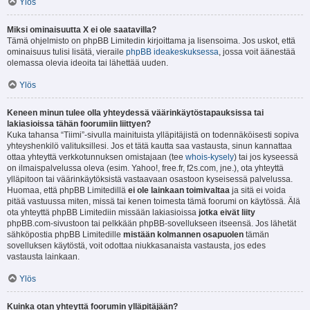
Ylös
Miksi ominaisuutta X ei ole saatavilla?
Tämä ohjelmisto on phpBB Limitedin kirjoittama ja lisensoima. Jos uskot, että
ominaisuus tulisi lisätä, vieraile
phpBB ideakeskuksessa
, jossa voit äänestää
olemassa olevia ideoita tai lähettää uuden.
Ylös
Keneen minun tulee olla yhteydessä väärinkäytöstapauksissa tai
lakiasioissa tähän foorumiin liittyen?
Kuka tahansa “Tiimi”-sivulla mainituista ylläpitäjistä on todennäköisesti sopiva
yhteyshenkilö valituksillesi. Jos et tätä kautta saa vastausta, sinun kannattaa
ottaa yhteyttä verkkotunnuksen omistajaan (tee
whois-kysely
) tai jos kyseessä
on ilmaispalvelussa oleva (esim. Yahoo!, free.fr, f2s.com, jne.), ota yhteyttä
ylläpitoon tai väärinkäytöksistä vastaavaan osastoon kyseisessä palvelussa.
Huomaa, että phpBB Limitedillä
ei ole lainkaan toimivaltaa
ja sitä ei voida
pitää vastuussa miten, missä tai kenen toimesta tämä foorumi on käytössä. Älä
ota yhteyttä phpBB Limitediin missään lakiasioissa
jotka eivät liity
phpBB.com-sivustoon tai pelkkään phpBB-sovellukseen itseensä. Jos lähetät
sähköpostia phpBB Limitedille
mistään kolmannen osapuolen
tämän
sovelluksen käytöstä, voit odottaa niukkasanaista vastausta, jos edes
vastausta lainkaan.
Ylös
Kuinka otan yhteyttä foorumin ylläpitäjään?