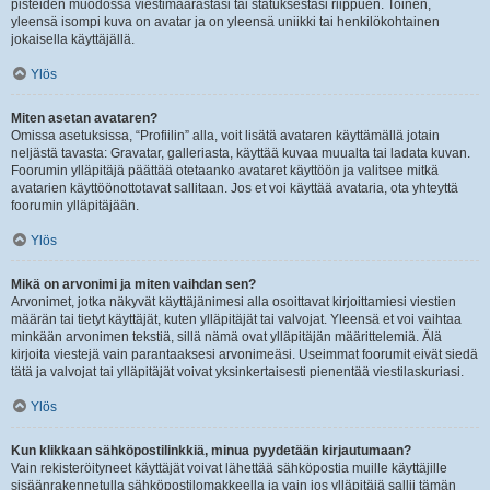
pisteiden muodossa viestimäärästäsi tai statuksestasi riippuen. Toinen,
yleensä isompi kuva on avatar ja on yleensä uniikki tai henkilökohtainen
jokaisella käyttäjällä.
Ylös
Miten asetan avataren?
Omissa asetuksissa, “Profiilin” alla, voit lisätä avataren käyttämällä jotain
neljästä tavasta: Gravatar, galleriasta, käyttää kuvaa muualta tai ladata kuvan.
Foorumin ylläpitäjä päättää otetaanko avataret käyttöön ja valitsee mitkä
avatarien käyttöönottotavat sallitaan. Jos et voi käyttää avataria, ota yhteyttä
foorumin ylläpitäjään.
Ylös
Mikä on arvonimi ja miten vaihdan sen?
Arvonimet, jotka näkyvät käyttäjänimesi alla osoittavat kirjoittamiesi viestien
määrän tai tietyt käyttäjät, kuten ylläpitäjät tai valvojat. Yleensä et voi vaihtaa
minkään arvonimen tekstiä, sillä nämä ovat ylläpitäjän määrittelemiä. Älä
kirjoita viestejä vain parantaaksesi arvonimeäsi. Useimmat foorumit eivät siedä
tätä ja valvojat tai ylläpitäjät voivat yksinkertaisesti pienentää viestilaskuriasi.
Ylös
Kun klikkaan sähköpostilinkkiä, minua pyydetään kirjautumaan?
Vain rekisteröityneet käyttäjät voivat lähettää sähköpostia muille käyttäjille
sisäänrakennetulla sähköpostilomakkeella ja vain jos ylläpitäjä sallii tämän