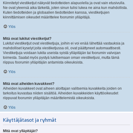
Kiinnitetyt viestiketjut näkyvät tiedotteiden alapuolella ja ovat vain etusivulla.
Ne ovat yleensä aika tärkeitä, joten sinun tulisi lukea ne aina kun mahdollista.
Kuten tiedotteiden ja globaalien tiedotteiden kanssa, viestiketjujen
kiinnittämisen oikeudet määrittelee foorumin ylläpitäjä.
Ylös
Mitä ovat lukitut viestiketjut?
Lukitut viestiketjut ovat viestiketjuja, joihin ei voi enää lähettää vastauksia ja
mahdolliset kyselyt joita viestiketjussa oli, ovat päättyneet automaattisesti.
Viestiketjuja voidaan lukita useista syistä ylläpitäjän tai foorumin valvojan
toimesta. Saatat myös pystyä lukitsemaan oman viestiketjusi, mutta tämä
riippuu foorumin ylläpitäjän antamista oikeuksista.
Ylös
Mitä ovat aiheiden kuvakkeet?
Aiheiden kuvakkeet ovat aiheen aloittajan valitsemia kuvakkeita joiden on
tarkoitus kuvastaa niiden sisältöä. Aiheiden kuvakkeiden käyttöoikeudet
riippuvat foorumin ylläpitäjän määrittelemistä oikeuksista.
Ylös
Käyttäjätasot ja ryhmät
Mitä ovat ylläpitäjät?