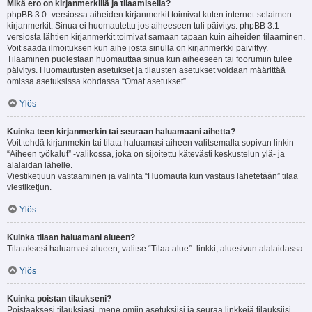
Mikä ero on kirjanmerkillä ja tilaamisella?
phpBB 3.0 -versiossa aiheiden kirjanmerkit toimivat kuten internet-selaimen
kirjanmerkit. Sinua ei huomautettu jos aiheeseen tuli päivitys. phpBB 3.1 -
versiosta lähtien kirjanmerkit toimivat samaan tapaan kuin aiheiden tilaaminen.
Voit saada ilmoituksen kun aihe josta sinulla on kirjanmerkki päivittyy.
Tilaaminen puolestaan huomauttaa sinua kun aiheeseen tai foorumiin tulee
päivitys. Huomautusten asetukset ja tilausten asetukset voidaan määrittää
omissa asetuksissa kohdassa “Omat asetukset”.
Ylös
Kuinka teen kirjanmerkin tai seuraan haluamaani aihetta?
Voit tehdä kirjanmekin tai tilata haluamasi aiheen valitsemalla sopivan linkin
“Aiheen työkalut” -valikossa, joka on sijoitettu kätevästi keskustelun ylä- ja
alalaidan lähelle.
Viestiketjuun vastaaminen ja valinta “Huomauta kun vastaus lähetetään” tilaa
viestiketjun.
Ylös
Kuinka tilaan haluamani alueen?
Tilataksesi haluamasi alueen, valitse “Tilaa alue” -linkki, aluesivun alalaidassa.
Ylös
Kuinka poistan tilaukseni?
Poistaaksesi tilauksiasi, mene omiin asetuksiisi ja seuraa linkkejä tilauksiisi.