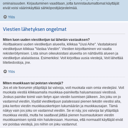
ominaisuuden. Kirjautuminen vaaditaan, jotta tunnistautumattomat käyttäjät
eivät voisi väärinkäyttää sähköpostijärjestelmää.
Ylös
Viestien lähetyksen ongelmat
Miten luon uuden viestiketjun tai lähetän vastauksen?
Aloittaaksesi uuden viestiketjun alueella, klikkaa "Uusi Aihe". Vastataksesi
viestiketjuun klikkaa "Vastaa Viestiin". Viestien kirjoittaminen voi vaatia
rekisteröitymisen. Lista sinun oikeuksistasi alueella on nähtävillä alueen ja
viestiketjun alalaidassa. Esimerkiksi: Voit kirjoittaa uusia viestejä, Voit lähettää
liitetiedostoja, jne.
Ylös
Miten muokkaan tai poistan viestejä?
Jos et ole foorumin ylläpitäjä tai valvoja, voit muokata vain omia viestejäsi. Voit
muokata viestiä klikkaamalla muokkaa-painiketta haluamassasi viestissä.
Joskus painike toimii vain tietyn ajan viestin luomisen jälkeen. Jos joku on jo
vastannut viestiin, löydät viestiketjuun palatessasi pienen tekstin viestisi alla,
joka kertoo viestin muokkauskertojen lukumäärän ja muokkausajan. Tämä
näkyy vain jos joku on vastannut viestiin. Se ei näy, jos valvoja tai ylläpitäjä
muokkaa viestiä, mutta he saattavat jättää pienen huomautuksen viestin
muokkaamisen syistä niin halutessaan. Huomaa, että normaalit käyttäjät eivät
voi poistaa viestejä, jos niihin on joku vastannut.