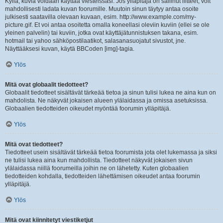
Kyllä, kuvia voidaan käyttää viesteissäsi. Jos ylläpitäjä on sallinut liitteet, voit
mahdollisesti ladata kuvan foorumille. Muutoin sinun täytyy antaa osoite
julkisesti saatavilla olevaan kuvaan, esim. http://www.example.com/my-
picture.gif. Et voi antaa osoitetta omalla koneellasi oleviin kuviin (ellei se ole
yleinen palvelin) tai kuviin, jotka ovat käyttäjätunnistuksen takana, esim.
hotmail tai yahoo sähköpostilaatikot, salasanasuojatut sivustot, jne.
Näyttääksesi kuvan, käytä BBCoden [img]-tagia.
Ylös
Mitä ovat globaalit tiedotteet?
Globaalit tiedotteet sisältävät tärkeää tietoa ja sinun tulisi lukea ne aina kun on
mahdolista. Ne näkyvät jokaisen alueen ylälaidassa ja omissa asetuksissa.
Globaalien tiedotteiden oikeudet myöntää foorumin ylläpitäjä.
Ylös
Mitä ovat tiedotteet?
Tiedotteet usein sisältävät tärkeää tietoa foorumista jota olet lukemassa ja siksi
ne tulisi lukea aina kun mahdollista. Tiedotteet näkyvät jokaisen sivun
ylälaidassa niillä foorumeilla joihin ne on lähetetty. Kuten globaalien
tiedotteiden kohdalla, tiedotteiden lähettämisen oikeudet antaa foorumin
ylläpitäjä.
Ylös
Mitä ovat kiinnitetyt viestiketjut