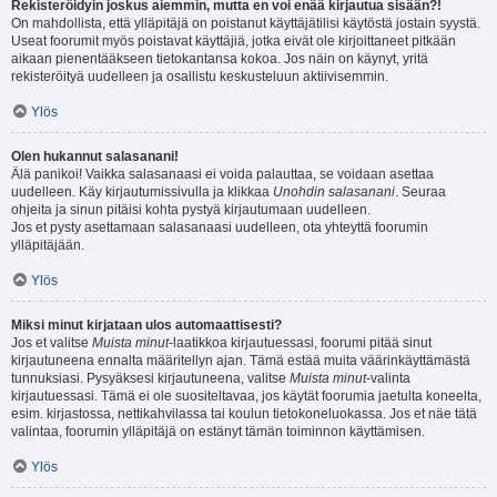
Rekisteröidyin joskus aiemmin, mutta en voi enää kirjautua sisään?!
On mahdollista, että ylläpitäjä on poistanut käyttäjätilisi käytöstä jostain syystä.
Useat foorumit myös poistavat käyttäjiä, jotka eivät ole kirjoittaneet pitkään
aikaan pienentääkseen tietokantansa kokoa. Jos näin on käynyt, yritä
rekisteröityä uudelleen ja osallistu keskusteluun aktiivisemmin.
Ylös
Olen hukannut salasanani!
Älä panikoi! Vaikka salasanaasi ei voida palauttaa, se voidaan asettaa
uudelleen. Käy kirjautumissivulla ja klikkaa
Unohdin salasanani
. Seuraa
ohjeita ja sinun pitäisi kohta pystyä kirjautumaan uudelleen.
Jos et pysty asettamaan salasanaasi uudelleen, ota yhteyttä foorumin
ylläpitäjään.
Ylös
Miksi minut kirjataan ulos automaattisesti?
Jos et valitse
Muista minut
-laatikkoa kirjautuessasi, foorumi pitää sinut
kirjautuneena ennalta määritellyn ajan. Tämä estää muita väärinkäyttämästä
tunnuksiasi. Pysyäksesi kirjautuneena, valitse
Muista minut
-valinta
kirjautuessasi. Tämä ei ole suositeltavaa, jos käytät foorumia jaetulta koneelta,
esim. kirjastossa, nettikahvilassa tai koulun tietokoneluokassa. Jos et näe tätä
valintaa, foorumin ylläpitäjä on estänyt tämän toiminnon käyttämisen.
Ylös