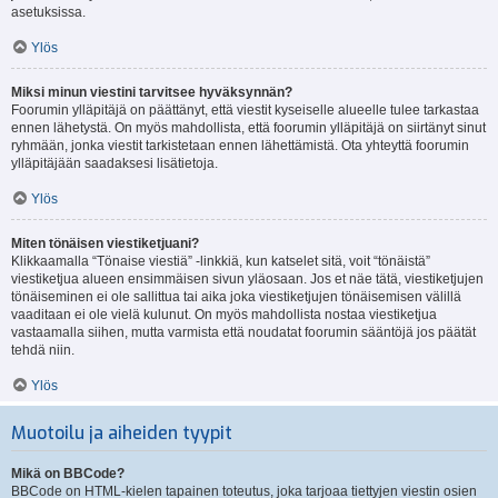
asetuksissa.
Ylös
Miksi minun viestini tarvitsee hyväksynnän?
Foorumin ylläpitäjä on päättänyt, että viestit kyseiselle alueelle tulee tarkastaa
ennen lähetystä. On myös mahdollista, että foorumin ylläpitäjä on siirtänyt sinut
ryhmään, jonka viestit tarkistetaan ennen lähettämistä. Ota yhteyttä foorumin
ylläpitäjään saadaksesi lisätietoja.
Ylös
Miten tönäisen viestiketjuani?
Klikkaamalla “Tönaise viestiä” -linkkiä, kun katselet sitä, voit “tönäistä”
viestiketjua alueen ensimmäisen sivun yläosaan. Jos et näe tätä, viestiketjujen
tönäiseminen ei ole sallittua tai aika joka viestiketjujen tönäisemisen välillä
vaaditaan ei ole vielä kulunut. On myös mahdollista nostaa viestiketjua
vastaamalla siihen, mutta varmista että noudatat foorumin sääntöjä jos päätät
tehdä niin.
Ylös
Muotoilu ja aiheiden tyypit
Mikä on BBCode?
BBCode on HTML-kielen tapainen toteutus, joka tarjoaa tiettyjen viestin osien