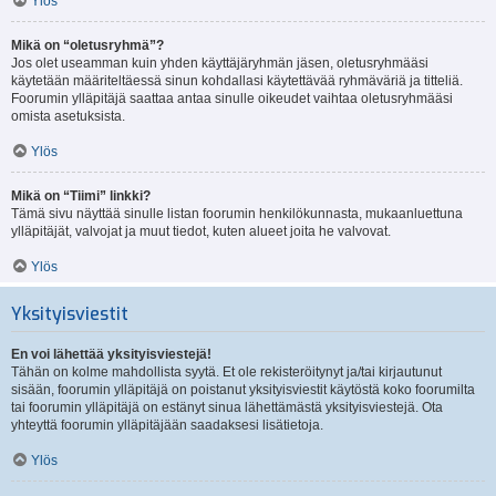
Ylös
Mikä on “oletusryhmä”?
Jos olet useamman kuin yhden käyttäjäryhmän jäsen, oletusryhmääsi
käytetään määriteltäessä sinun kohdallasi käytettävää ryhmäväriä ja titteliä.
Foorumin ylläpitäjä saattaa antaa sinulle oikeudet vaihtaa oletusryhmääsi
omista asetuksista.
Ylös
Mikä on “Tiimi” linkki?
Tämä sivu näyttää sinulle listan foorumin henkilökunnasta, mukaanluettuna
ylläpitäjät, valvojat ja muut tiedot, kuten alueet joita he valvovat.
Ylös
Yksityisviestit
En voi lähettää yksityisviestejä!
Tähän on kolme mahdollista syytä. Et ole rekisteröitynyt ja/tai kirjautunut
sisään, foorumin ylläpitäjä on poistanut yksityisviestit käytöstä koko foorumilta
tai foorumin ylläpitäjä on estänyt sinua lähettämästä yksityisviestejä. Ota
yhteyttä foorumin ylläpitäjään saadaksesi lisätietoja.
Ylös