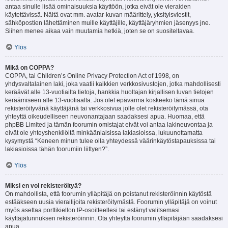
antaa sinulle lisää ominaisuuksia käyttöön, jotka eivät ole vieraiden
käytettävissä. Näitä ovat mm. avatar-kuvan määrittely, yksityisviestit,
sähköpostien lähettäminen muille käyttäjille, käyttäjäryhmien jäsenyys jne.
Siihen menee aikaa vain muutamia hetkiä, joten se on suositeltavaa.
Ylös
Mikä on COPPA?
COPPA, tai Children’s Online Privacy Protection Act of 1998, on
yhdysvaltalainen laki, joka vaatii kaikkien verkkosivustojen, jotka mahdollisesti
keräävät alle 13-vuotiailta tietoja, hankkia huoltajan kirjallisen luvan tietojen
keräämiseen alle 13-vuotiaalta. Jos olet epävarma koskeeko tämä sinua
rekisteröityvänä käyttäjänä tai verkkosivua jolle olet rekisteröitymässä, ota
yhteyttä oikeudelliseen neuvonantajaan saadaksesi apua. Huomaa, että
phpBB Limited ja tämän foorumin omistajat eivät voi antaa lakineuvontaa ja
eivät ole yhteyshenkilöitä minkäänlaisissa lakiasioissa, lukuunottamatta
kysymystä “Keneen minun tulee olla yhteydessä väärinkäytöstapauksissa tai
lakiasioissa tähän foorumiin liittyen?”.
Ylös
Miksi en voi rekisteröityä?
On mahdollista, että foorumin ylläpitäjä on poistanut rekisteröinnin käytöstä
estääkseen uusia vierailijoita rekisteröitymästä. Foorumin ylläpitäjä on voinut
myös asettaa porttikiellon IP-osoitteellesi tai estänyt valitsemasi
käyttäjätunnuksen rekisteröinnin. Ota yhteyttä foorumin ylläpitäjään saadaksesi
apua.