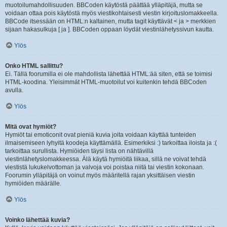
muotoilumahdollisuuden. BBCoden käytöstä päättää ylläpitäjä, mutta se
voidaan ottaa pois käytöstä myös viestikohtaisesti viestin kirjoituslomakkeella.
BBCode itsessään on HTML:n kaltainen, mutta tagit käyttävät < ja > merkkien
sijaan hakasulkuja [ ja ]. BBCoden oppaan löydät viestinlähetyssivun kautta.
Ylös
Onko HTML sallittu?
Ei. Tällä foorumilla ei ole mahdollista lähettää HTML:ää siten, että se toimisi
HTML-koodina. Yleisimmät HTML-muotoilut voi kuitenkin tehdä BBCoden
avulla.
Ylös
Mitä ovat hymiöt?
Hymiöt tai emoticonit ovat pieniä kuvia joita voidaan käyttää tunteiden
ilmaisemiseen lyhyitä koodeja käyttämällä. Esimerkiksi :) tarkoittaa iloista ja :(
tarkoittaa surullista. Hymiöiden täysi lista on nähtävillä
viestinlähetyslomakkeessa. Älä käytä hymiöitä liikaa, sillä ne voivat tehdä
viestistä lukukelvottoman ja valvoja voi poistaa niitä tai viestin kokonaan.
Foorumin ylläpitäjä on voinut myös määritellä rajan yksittäisen viestin
hymiöiden määrälle.
Ylös
Voinko lähettää kuvia?