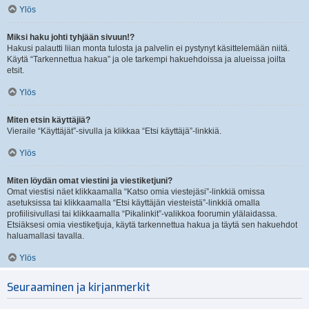
Ylös
Miksi haku johti tyhjään sivuun!?
Hakusi palautti liian monta tulosta ja palvelin ei pystynyt käsittelemään niitä.
Käytä “Tarkennettua hakua” ja ole tarkempi hakuehdoissa ja alueissa joilta
etsit.
Ylös
Miten etsin käyttäjiä?
Vieraile “Käyttäjät”-sivulla ja klikkaa “Etsi käyttäjä”-linkkiä.
Ylös
Miten löydän omat viestini ja viestiketjuni?
Omat viestisi näet klikkaamalla “Katso omia viestejäsi”-linkkiä omissa
asetuksissa tai klikkaamalla “Etsi käyttäjän viesteistä”-linkkiä omalla
profiilisivullasi tai klikkaamalla “Pikalinkit”-valikkoa foorumin ylälaidassa.
Etsiäksesi omia viestiketjuja, käytä tarkennettua hakua ja täytä sen hakuehdot
haluamallasi tavalla.
Ylös
Seuraaminen ja kirjanmerkit