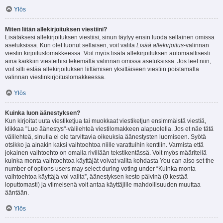
Ylös
Miten liitän allekirjoituksen viestiini?
Lisätäksesi allekirjoituksen viestiisi, sinun täytyy ensin luoda sellainen omissa
asetuksissa. Kun olet luonut sellaisen, voit valita
Lisää allekirjoitus
-valinnan
viestin kirjoituslomakkeessa. Voit myös lisätä allekirjoituksen automaattisesti
aina kaikkiin viesteihisi tekemällä valinnan omissa asetuksissa. Jos teet niin,
voit silti estää allekirjoituksen liittämisen yksittäiseen viestiin poistamalla
valinnan viestinkirjoituslomakkeessa.
Ylös
Kuinka luon äänestyksen?
Kun kirjoitat uuta viestiketjua tai muokkaat viestiketjun ensimmäistä viestiä,
klikkaa "Luo äänestys"-välilehteä viestilomakkeen alapuolella. Jos et näe tätä
välilehteä, sinulla ei ole tarvittavia oikeuksia äänestysten luomiseen. Syötä
otsikko ja ainakin kaksi vaihtoehtoa niille varattuihin kenttiin. Varmista että
jokainen vaihtoehto on omalla rivillään tekstikentässä. Voit myös määritellä
kuinka monta vaihtoehtoa käyttäjät voivat valita kohdasta You can also set the
number of options users may select during voting under “Kuinka monta
vaihtoehtoa käyttäjä voi valita”, äänestyksen kesto päivinä (0 kestää
loputtomasti) ja viimeisenä voit antaa käyttäjille mahdollisuuden muuttaa
ääntään.
Ylös