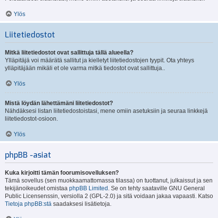
Ylös
Liitetiedostot
Mitkä liitetiedostot ovat sallittuja tällä alueella?
Ylläpitäjä voi määrätä sallitut ja kielletyt liitetiedostojen tyypit. Ota yhteys
ylläpitäjään mikäli et ole varma mitkä tiedostot ovat sallittuja..
Ylös
Mistä löydän lähettämäni liitetiedostot?
Nähdäksesi listan liitetiedostoistasi, mene omiin asetuksiin ja seuraa linkkejä
liitetiedostot-osioon.
Ylös
phpBB -asiat
Kuka kirjoitti tämän foorumisovelluksen?
Tämä sovellus (sen muokkaamattomassa tilassa) on tuottanut, julkaissut ja sen
tekijänoikeudet omistaa
phpBB Limited
. Se on tehty saataville GNU General
Public Licensenssin, versiolla 2 (GPL-2.0) ja sitä voidaan jakaa vapaasti. Katso
Tietoja phpBB:stä
saadaksesi lisätietoja.