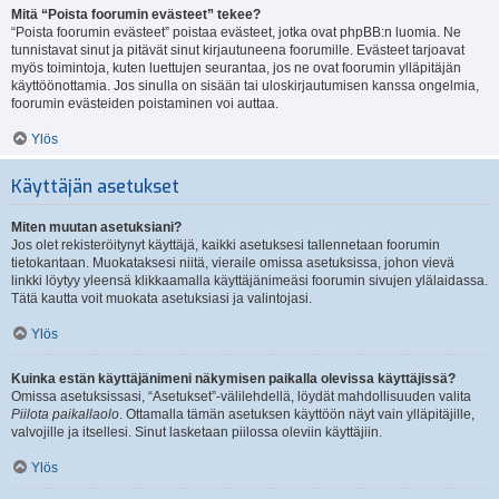
Mitä “Poista foorumin evästeet” tekee?
“Poista foorumin evästeet” poistaa evästeet, jotka ovat phpBB:n luomia. Ne
tunnistavat sinut ja pitävät sinut kirjautuneena foorumille. Evästeet tarjoavat
myös toimintoja, kuten luettujen seurantaa, jos ne ovat foorumin ylläpitäjän
käyttöönottamia. Jos sinulla on sisään tai uloskirjautumisen kanssa ongelmia,
foorumin evästeiden poistaminen voi auttaa.
Ylös
Käyttäjän asetukset
Miten muutan asetuksiani?
Jos olet rekisteröitynyt käyttäjä, kaikki asetuksesi tallennetaan foorumin
tietokantaan. Muokataksesi niitä, vieraile omissa asetuksissa, johon vievä
linkki löytyy yleensä klikkaamalla käyttäjänimeäsi foorumin sivujen ylälaidassa.
Tätä kautta voit muokata asetuksiasi ja valintojasi.
Ylös
Kuinka estän käyttäjänimeni näkymisen paikalla olevissa käyttäjissä?
Omissa asetuksissasi, “Asetukset”-välilehdellä, löydät mahdollisuuden valita
Piilota paikallaolo
. Ottamalla tämän asetuksen käyttöön näyt vain ylläpitäjille,
valvojille ja itsellesi. Sinut lasketaan piilossa oleviin käyttäjiin.
Ylös