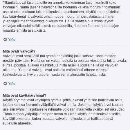
Ylläpitäjät ovat jäseniä joille on annettu korkeimman tason kontrolli koko
foorumiin. Nämä jäsenet voivat hallita foorumin kaikkia foorumin toiminnan
osa-alueita, mukaan lukien oikeuksien asettaminen, käyttäjien porttikiellot,
käyttäjäryhmät ja valvojat yms., riippuen foorumin perustajasta ja hänen
ylläpitäjille määrittelemistä oikeuksista. Heillä saattaa olla myös täydet
valvojan oikeudet kaikilla keskustelualueilla, riippuen foorumin perustajan
määrittelemistä asetuksista.
Ylös
Mitä ovatr valvojat?
Valvojat ovat henkilöitä (tai ryhmä henkilöitä) jotka katsovat foorumeiden
perään päivittäin. Heillä on on valta muokata ja poistaa viestejä ja lukita, avata,
siirtää, poistaa ja jakaa viestiketjuja niillä alueilla joissa heillä on valvojan
oikeudet. Yleensä valvojat ovat paikalla estämässä aiheen vierestä
keskustelua tai hyvien tapojen vastaisen materiaalin lähettämistä.
Ylös
Mitä ovat käyttäjäryhmät?
Käyttäjäryhmät ovat käyttäjien ryhmiä, jotka jakavat yhteisön hallittaviin osiin,
joiden kanssa foorumin ylläpitäjät voivat toimia. Jokainen käyttäjä voi kuulua
useisiin ryhmiin ja jokaiselle ryhmälle voidaan määritellä yksilölliset oikeudet.
Tämä tarjoaa ylläpitäjille helpon tavan muuttaa käyttäjien oikeuksia useille
käyttäjille kerralla, kuten muuttaa valvojien oikeuksia tai hallita pääsyä
suljetulle alueelle.