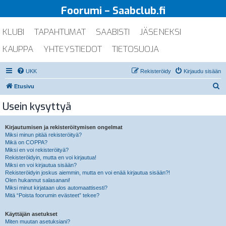
Foorumi – Saabclub.fi
KLUBI
TAPAHTUMAT
SAABISTI
JÄSENEKSI
KAUPPA
YHTEYSTIEDOT
TIETOSUOJA
UKK
Rekisteröidy
Kirjaudu sisään
E
Etusivu
t
Usein kysyttyä
s
i
Kirjautumisen ja rekisteröitymisen ongelmat
Miksi minun pitää rekisteröityä?
Mikä on COPPA?
Miksi en voi rekisteröityä?
Rekisteröidyin, mutta en voi kirjautua!
Miksi en voi kirjautua sisään?
Rekisteröidyin joskus aiemmin, mutta en voi enää kirjautua sisään?!
Olen hukannut salasanani!
Miksi minut kirjataan ulos automaattisesti?
Mitä “Poista foorumin evästeet” tekee?
Käyttäjän asetukset
Miten muutan asetuksiani?