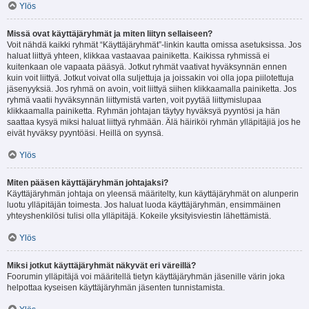
Ylös
Missä ovat käyttäjäryhmät ja miten liityn sellaiseen?
Voit nähdä kaikki ryhmät “Käyttäjäryhmät”-linkin kautta omissa asetuksissa. Jos
haluat liittyä yhteen, klikkaa vastaavaa painiketta. Kaikissa ryhmissä ei
kuitenkaan ole vapaata pääsyä. Jotkut ryhmät vaativat hyväksynnän ennen
kuin voit liittyä. Jotkut voivat olla suljettuja ja joissakin voi olla jopa piilotettuja
jäsenyyksiä. Jos ryhmä on avoin, voit liittyä siihen klikkaamalla painiketta. Jos
ryhmä vaatii hyväksynnän liittymistä varten, voit pyytää liittymislupaa
klikkaamalla painiketta. Ryhmän johtajan täytyy hyväksyä pyyntösi ja hän
saattaa kysyä miksi haluat liittyä ryhmään. Älä häiriköi ryhmän ylläpitäjiä jos he
eivät hyväksy pyyntöäsi. Heillä on syynsä.
Ylös
Miten pääsen käyttäjäryhmän johtajaksi?
Käyttäjäryhmän johtaja on yleensä määritelty, kun käyttäjäryhmät on alunperin
luotu ylläpitäjän toimesta. Jos haluat luoda käyttäjäryhmän, ensimmäinen
yhteyshenkilösi tulisi olla ylläpitäjä. Kokeile yksityisviestin lähettämistä.
Ylös
Miksi jotkut käyttäjäryhmät näkyvät eri väreillä?
Foorumin ylläpitäjä voi määritellä tietyn käyttäjäryhmän jäsenille värin joka
helpottaa kyseisen käyttäjäryhmän jäsenten tunnistamista.