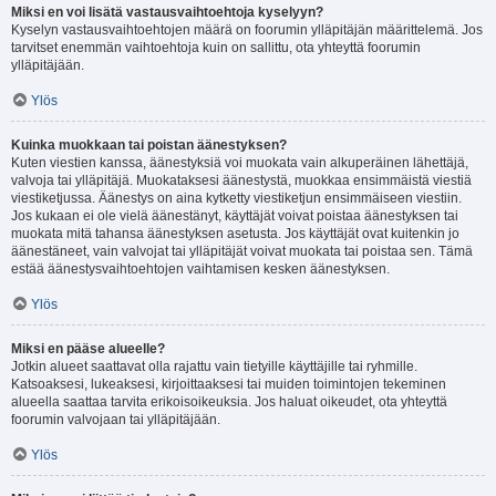
Miksi en voi lisätä vastausvaihtoehtoja kyselyyn?
Kyselyn vastausvaihtoehtojen määrä on foorumin ylläpitäjän määrittelemä. Jos
tarvitset enemmän vaihtoehtoja kuin on sallittu, ota yhteyttä foorumin
ylläpitäjään.
Ylös
Kuinka muokkaan tai poistan äänestyksen?
Kuten viestien kanssa, äänestyksiä voi muokata vain alkuperäinen lähettäjä,
valvoja tai ylläpitäjä. Muokataksesi äänestystä, muokkaa ensimmäistä viestiä
viestiketjussa. Äänestys on aina kytketty viestiketjun ensimmäiseen viestiin.
Jos kukaan ei ole vielä äänestänyt, käyttäjät voivat poistaa äänestyksen tai
muokata mitä tahansa äänestyksen asetusta. Jos käyttäjät ovat kuitenkin jo
äänestäneet, vain valvojat tai ylläpitäjät voivat muokata tai poistaa sen. Tämä
estää äänestysvaihtoehtojen vaihtamisen kesken äänestyksen.
Ylös
Miksi en pääse alueelle?
Jotkin alueet saattavat olla rajattu vain tietyille käyttäjille tai ryhmille.
Katsoaksesi, lukeaksesi, kirjoittaaksesi tai muiden toimintojen tekeminen
alueella saattaa tarvita erikoisoikeuksia. Jos haluat oikeudet, ota yhteyttä
foorumin valvojaan tai ylläpitäjään.
Ylös