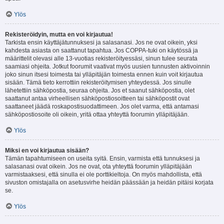
Ylös
Rekisteröidyin, mutta en voi kirjautua!
Tarkista ensin käyttäjätunnuksesi ja salasanasi. Jos ne ovat oikein, yksi
kahdesta asiasta on saattanut tapahtua. Jos COPPA-tuki on käytössä ja
määrittelit olevasi alle 13-vuotias rekisteröityessäsi, sinun tulee seurata
saamiasi ohjeita. Jotkut foorumit vaativat myös uusien tunnusten aktivoinnin
joko sinun itsesi toimesta tai ylläpitäjän toimesta ennen kuin voit kirjautua
sisään. Tämä tieto kerrottiin rekisteröitymisen yhteydessä. Jos sinulle
lähetettiin sähköpostia, seuraa ohjeita. Jos et saanut sähköpostia, olet
saattanut antaa virheellisen sähköpostiosoitteen tai sähköpostit ovat
saattaneet jäädä roskapostisuodattimeen. Jos olet varma, että antamasi
sähköpostiosoite oli oikein, yritä ottaa yhteyttä foorumin ylläpitäjään.
Ylös
Miksi en voi kirjautua sisään?
Tämän tapahtumiseen on useita syitä. Ensin, varmista että tunnuksesi ja
salasanasi ovat oikein. Jos ne ovat, ota yhteyttä foorumin ylläpitäjään
varmistaaksesi, että sinulla ei ole porttikieltoja. On myös mahdollista, että
sivuston omistajalla on asetusvirhe heidän päässään ja heidän pitäisi korjata
se.
Ylös