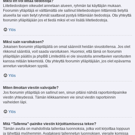
Miksi en voi liittää tiedostoja?
Liitetiedostojen oikeudet annetaan alueen, ryhmän tai käyttäjän mukaan.
Foorumin ylläpitäjä ei välttämättä ole sallinut liitetiedostojen liittämistä tietyllä
alueella tai vain tietyt ryhmät saattavat pystyä liittämään tiedostoja. Ota yhteyttä
foorumin ylläpitäjään jos et tiedä miksi et voi lisätä liitetiedostoja.
Ylös
Miksi sain varoituksen?
Jokaisen foorumin ylläpitäjällä on omat säännöt heidän sivustollensa. Jos olet
rikkonut sääntöä, voit saada varoituksen. Huomioi, että tämä on foorumin
ylläpitäjän päätös ja phpBB Limitedillä ei ole sivustolla annettavien varoitusten
kanssa mitään tekemistä. Ota yhteyttä foorumin ylläpitäjään, jos olet epävarma
annetun varoituksen syystä.
Ylös
Miten ilmoitan viestin valvojalle?
Jos foorumin ylläpitäjä on sallinut sen, sinun pitäisi nähdä raportointipainike
viestin yhteydessä. Tämän klikkaaminen vie sinut viestin raportoinnin
vaiheiden läpi.
Ylös
Mitä “Tallenna”-painike viestin kirjoittamisessa tekee?
Tämän avulla on mahdollista tallentaa luonnoksia, jotka voit kirjoittaa loppuun
ja lähettää myöhemmin. Avataksesi tallennetun luonnoksen, vieraile komissa