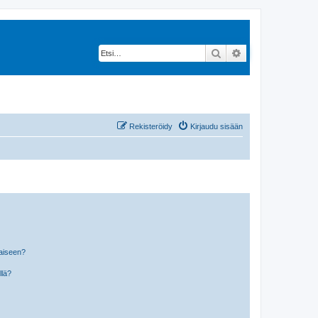
Etsi
Tarkennettu hak
Rekisteröidy
Kirjaudu sisään
laiseen?
llä?