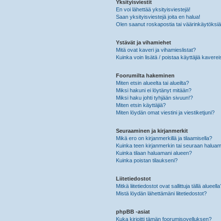
Yksityisviestit
En voi lähettää yksityisviestejä!
Saan yksityisviestejä joita en halua!
Olen saanut roskapostia tai väärinkäytöksiä s
Ystävät ja vihamiehet
Mitä ovat kaveri ja vihamieslistat?
Kuinka voin lisätä / poistaa käyttäjiä kaverei
Foorumilta hakeminen
Miten etsin alueelta tai alueilta?
Miksi hakuni ei löytänyt mitään?
Miksi haku johti tyhjään sivuun!?
Miten etsin käyttäjiä?
Miten löydän omat viestini ja viestiketjuni?
Seuraaminen ja kirjanmerkit
Mikä ero on kirjanmerkillä ja tilaamisella?
Kuinka teen kirjanmerkin tai seuraan haluam
Kuinka tilaan haluamani alueen?
Kuinka poistan tilaukseni?
Liitetiedostot
Mitkä liitetiedostot ovat sallittuja tällä alueell
Mistä löydän lähettämäni liitetiedostot?
phpBB -asiat
Kuka kirjoitti tämän foorumisovelluksen?