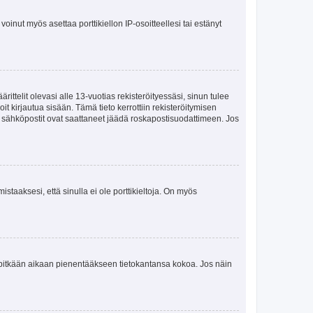
oinut myös asettaa porttikiellon IP-osoitteellesi tai estänyt
ttelit olevasi alle 13-vuotias rekisteröityessäsi, sinun tulee
it kirjautua sisään. Tämä tieto kerrottiin rekisteröitymisen
ai sähköpostit ovat saattaneet jäädä roskapostisuodattimeen. Jos
staaksesi, että sinulla ei ole porttikieltoja. On myös
neet pitkään aikaan pienentääkseen tietokantansa kokoa. Jos näin