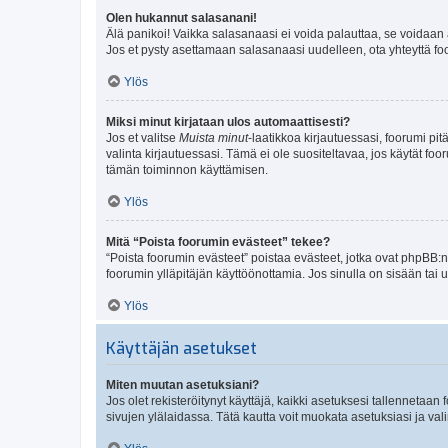
Olen hukannut salasanani!
Älä panikoi! Vaikka salasanaasi ei voida palauttaa, se voidaan 
Jos et pysty asettamaan salasanaasi uudelleen, ota yhteyttä foo
Ylös
Miksi minut kirjataan ulos automaattisesti?
Jos et valitse
Muista minut
-laatikkoa kirjautuessasi, foorumi pi
valinta kirjautuessasi. Tämä ei ole suositeltavaa, jos käytät foo
tämän toiminnon käyttämisen.
Ylös
Mitä “Poista foorumin evästeet” tekee?
“Poista foorumin evästeet” poistaa evästeet, jotka ovat phpBB:n 
foorumin ylläpitäjän käyttöönottamia. Jos sinulla on sisään ta
Ylös
Käyttäjän asetukset
Miten muutan asetuksiani?
Jos olet rekisteröitynyt käyttäjä, kaikki asetuksesi tallennetaa
sivujen ylälaidassa. Tätä kautta voit muokata asetuksiasi ja vali