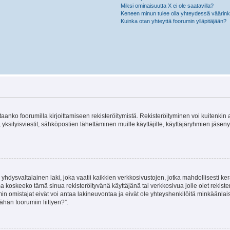
Miksi ominaisuutta X ei ole saatavilla?
Keneen minun tulee olla yhteydessä väärinkäy
Kuinka otan yhteyttä foorumin ylläpitäjään?
vitaanko foorumilla kirjoittamiseen rekisteröitymistä. Rekisteröityminen voi kuitenkin
 yksityisviestit, sähköpostien lähettäminen muille käyttäjille, käyttäjäryhmien jäs
hdysvaltalainen laki, joka vaatii kaikkien verkkosivustojen, jotka mahdollisesti kerää
a koskeeko tämä sinua rekisteröityvänä käyttäjänä tai verkkosivua jolle olet rekis
 omistajat eivät voi antaa lakineuvontaa ja eivät ole yhteyshenkilöitä minkäänla
ähän foorumiin liittyen?”.