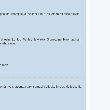
äjille, valvojille ja itsellesi. Sinut lasketaan piilossa oleviin
esi, esim. Lontoo, Pariisi, New York, Sidney, jne. Huomaathan,
a tehdä niin.
gelman.
ko hän voisi asentaa tarvitsemasi kielipaketin. Jos kielipakettia