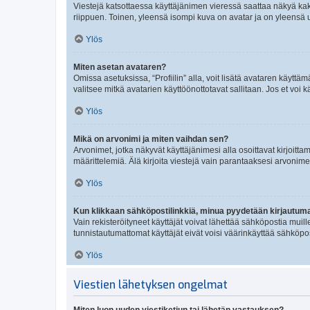
Viestejä katsottaessa käyttäjänimen vieressä saattaa näkyä kaksi
riippuen. Toinen, yleensä isompi kuva on avatar ja on yleensä un
Ylös
Miten asetan avataren?
Omissa asetuksissa, “Profiilin” alla, voit lisätä avataren käyttä
valitsee mitkä avatarien käyttöönottotavat sallitaan. Jos et voi k
Ylös
Mikä on arvonimi ja miten vaihdan sen?
Arvonimet, jotka näkyvät käyttäjänimesi alla osoittavat kirjoittam
määrittelemiä. Älä kirjoita viestejä vain parantaaksesi arvonimeäs
Ylös
Kun klikkaan sähköpostilinkkiä, minua pyydetään kirjautum
Vain rekisteröityneet käyttäjät voivat lähettää sähköpostia muil
tunnistautumattomat käyttäjät eivät voisi väärinkäyttää sähköpo
Ylös
Viestien lähetyksen ongelmat
Miten luon uuden viestiketjun tai lähetän vastauksen?