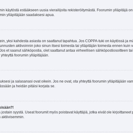
nin käytöstä estääkseen uusia vierailijoita rekisteröitymästä. Foorumin ylläpitäjä on v
umin ylläpitäjään saadaksesi apua.
ein, yksi kahdesta asiasta on saattanut tapahtua. Jos COPPA-tuki on käytössä ja määri
nnusten aktivoinnin joko sinun itsesi toimesta tai ylläpitäjän toimesta ennen kuin vo
. Jos et saanut sähköpostia, olet saattanut antaa virheellisen sähköpostiosoitteen t
 yhteyttä foorumin ylläpitäjään.
sesi ja salasanasi ovat oikein. Jos ne ovat, ota yhteyttä foorumin ylläpitäjään varmi
ssään ja heidän pitäisi korjata se.
sisään?!
stä jostain syystä. Useat foorumit myös poistavat käyttäjiä, jotka eivät ole kirjoitta
n aktiivisemmin.