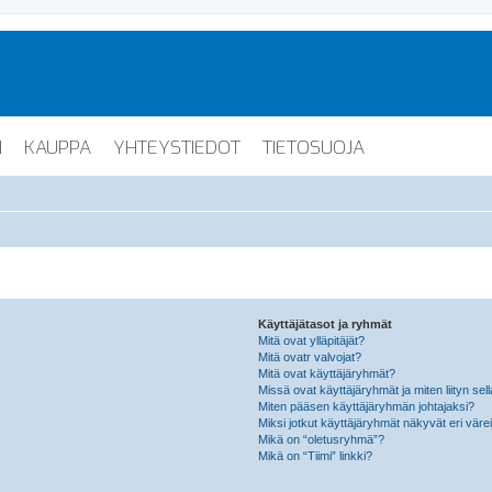
I
KAUPPA
YHTEYSTIEDOT
TIETOSUOJA
Käyttäjätasot ja ryhmät
Mitä ovat ylläpitäjät?
Mitä ovatr valvojat?
Mitä ovat käyttäjäryhmät?
Missä ovat käyttäjäryhmät ja miten liityn sel
Miten pääsen käyttäjäryhmän johtajaksi?
Miksi jotkut käyttäjäryhmät näkyvät eri värei
Mikä on “oletusryhmä”?
Mikä on “Tiimi” linkki?