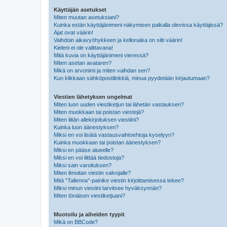
Käyttäjän asetukset
Miten muutan asetuksiani?
Kuinka estän käyttäjänimeni näkymisen paikalla olevissa käyttäjissä?
Ajat ovat väärin!
Vaihdoin aikavyöhykkeen ja kellonaika on silti väärin!
Kieleni ei ole valittavana!
Mitä kuvia on käyttäjänimeni vieressä?
Miten asetan avataren?
Mikä on arvonimi ja miten vaihdan sen?
Kun klikkaan sähköpostilinkkiä, minua pyydetään kirjautumaan?
Viestien lähetyksen ongelmat
Miten luon uuden viestiketjun tai lähetän vastauksen?
Miten muokkaan tai poistan viestejä?
Miten liitän allekirjoituksen viestiini?
Kuinka luon äänestyksen?
Miksi en voi lisätä vastausvaihtoehtoja kyselyyn?
Kuinka muokkaan tai poistan äänestyksen?
Miksi en pääse alueelle?
Miksi en voi liittää tiedostoja?
Miksi sain varoituksen?
Miten ilmoitan viestin valvojalle?
Mitä “Tallenna”-painike viestin kirjoittamisessa tekee?
Miksi minun viestini tarvitsee hyväksynnän?
Miten tönäisen viestiketjuani?
Muotoilu ja aiheiden tyypit
Mikä on BBCode?