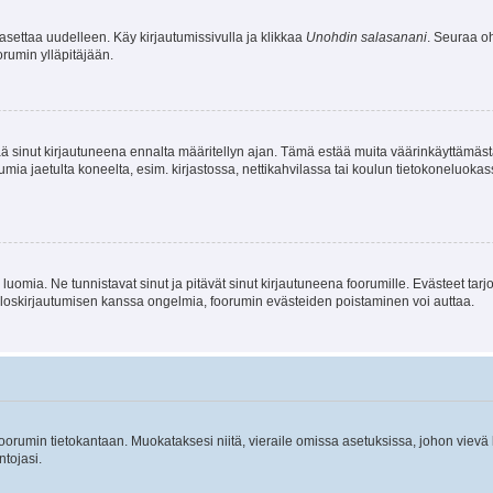
asettaa uudelleen. Käy kirjautumissivulla ja klikkaa
Unohdin salasanani
. Seuraa oh
rumin ylläpitäjään.
tää sinut kirjautuneena ennalta määritellyn ajan. Tämä estää muita väärinkäyttämäs
rumia jaetulta koneelta, esim. kirjastossa, nettikahvilassa tai koulun tietokoneluokas
luomia. Ne tunnistavat sinut ja pitävät sinut kirjautuneena foorumille. Evästeet tarj
i uloskirjautumisen kanssa ongelmia, foorumin evästeiden poistaminen voi auttaa.
n foorumin tietokantaan. Muokataksesi niitä, vieraile omissa asetuksissa, johon vievä
ntojasi.