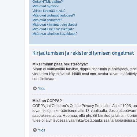
Onko HTML sallittu?
Mitä ovat hymiöt?
Voinko lähettää kuvia?
Mitä ovat globaalit tiedotteet?
Mitä ovat tiedotteet?
Mitä ovat kiinnitetyt viestiketjut
Mitä ovat lukitut viestiketjut?
Mitä ovat aiheiden kuvakkeet?
Kirjautumisen ja rekisteröitymisen ongelmat
Miksi minun pitää rekisteröityä?
Sinun ei välttämättä tarvitse, riippuu foorumin ylläpitäjästä, tar
vieraiden käytettävissä. Näitä ovat mm. avatar-kuvan määrittely,
suositeltavaa.
Ylös
Mikä on COPPA?
COPPA, tai Children’s Online Privacy Protection Act of 1998, on y
luvan tietojen keräämiseen alle 13-vuotiaalta. Jos olet epävarm
saadaksesi apua. Huomaa, että phpBB Limited ja tämän foorumin
tulee olla yhteydessä väärinkäytöstapauksissa tai lakiasioissa t
Ylös