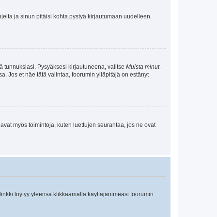
jeita ja sinun pitäisi kohta pystyä kirjautumaan uudelleen.
tä tunnuksiasi. Pysyäksesi kirjautuneena, valitse
Muista minut
-
sa. Jos et näe tätä valintaa, foorumin ylläpitäjä on estänyt
oavat myös toimintoja, kuten luettujen seurantaa, jos ne ovat
 linkki löytyy yleensä klikkaamalla käyttäjänimeäsi foorumin