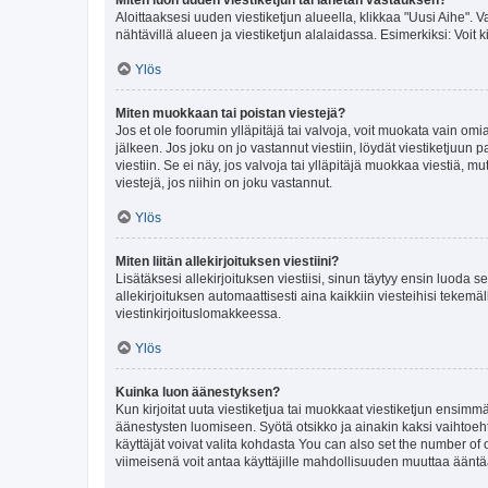
Aloittaaksesi uuden viestiketjun alueella, klikkaa "Uusi Aihe". Va
nähtävillä alueen ja viestiketjun alalaidassa. Esimerkiksi: Voit kir
Ylös
Miten muokkaan tai poistan viestejä?
Jos et ole foorumin ylläpitäjä tai valvoja, voit muokata vain om
jälkeen. Jos joku on jo vastannut viestiin, löydät viestiketjuu
viestiin. Se ei näy, jos valvoja tai ylläpitäjä muokkaa viestiä,
viestejä, jos niihin on joku vastannut.
Ylös
Miten liitän allekirjoituksen viestiini?
Lisätäksesi allekirjoituksen viestiisi, sinun täytyy ensin luoda s
allekirjoituksen automaattisesti aina kaikkiin viesteihisi tekemäl
viestinkirjoituslomakkeessa.
Ylös
Kuinka luon äänestyksen?
Kun kirjoitat uuta viestiketjua tai muokkaat viestiketjun ensimmäi
äänestysten luomiseen. Syötä otsikko ja ainakin kaksi vaihtoehto
käyttäjät voivat valita kohdasta You can also set the number of
viimeisenä voit antaa käyttäjille mahdollisuuden muuttaa ääntä