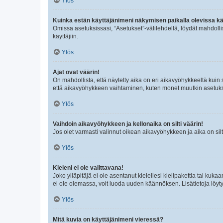
Ylös
Kuinka estän käyttäjänimeni näkymisen paikalla olevissa kä
Omissa asetuksissasi, “Asetukset”-välilehdellä, löydät mahdoll
käyttäjiin.
Ylös
Ajat ovat väärin!
On mahdollista, että näytetty aika on eri aikavyöhykkeeltä kuin
että aikavyöhykkeen vaihtaminen, kuten monet muutkin asetukset o
Ylös
Vaihdoin aikavyöhykkeen ja kellonaika on silti väärin!
Jos olet varmasti valinnut oikean aikavyöhykkeen ja aika on silt
Ylös
Kieleni ei ole valittavana!
Joko ylläpitäjä ei ole asentanut kielellesi kielipakettia tai kuka
ei ole olemassa, voit luoda uuden käännöksen. Lisätietoja löyt
Ylös
Mitä kuvia on käyttäjänimeni vieressä?