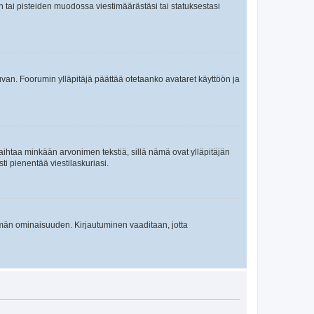
en tai pisteiden muodossa viestimäärästäsi tai statuksestasi
 kuvan. Foorumin ylläpitäjä päättää otetaanko avataret käyttöön ja
i vaihtaa minkään arvonimen tekstiä, sillä nämä ovat ylläpitäjän
sti pienentää viestilaskuriasi.
 tämän ominaisuuden. Kirjautuminen vaaditaan, jotta