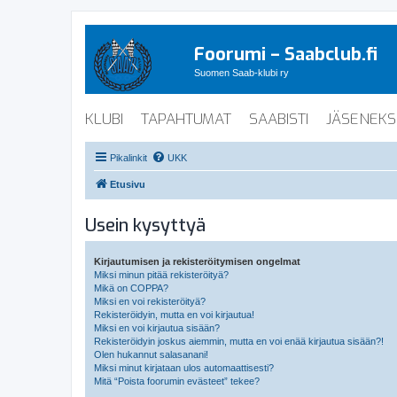
Foorumi – Saabclub.fi
Suomen Saab-klubi ry
KLUBI
TAPAHTUMAT
SAABISTI
JÄSENEKS
Pikalinkit
UKK
Etusivu
Usein kysyttyä
Kirjautumisen ja rekisteröitymisen ongelmat
Miksi minun pitää rekisteröityä?
Mikä on COPPA?
Miksi en voi rekisteröityä?
Rekisteröidyin, mutta en voi kirjautua!
Miksi en voi kirjautua sisään?
Rekisteröidyin joskus aiemmin, mutta en voi enää kirjautua sisään?!
Olen hukannut salasanani!
Miksi minut kirjataan ulos automaattisesti?
Mitä “Poista foorumin evästeet” tekee?