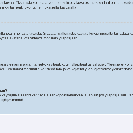
 kuvaa. Yksi niistä voi olla arvonimeesi liitetty kuva esimerkiksi tähtien, laatikoid
iikki tai henkilökohtainen jokaisella käyttäjällä.
mällä jotain neljästä tavasta: Gravatar, galleriasta, käyttää kuvaa muualta tai ladata
äyttää avataria, ota yhteyttä foorumin ylläpitäjään.
iesi viestien määrän tai tietyt käyttäjät, kuten ylläpitäjät tai valvojat. Yleensä et vo
i. Useimmat foorumit eivät siedä tätä ja valvojat tai ylläpitäjät voivat yksinkertaise
aan?
le käyttäjille sisäänrakennetulla sähköpostilomakkeella ja vain jos ylläpitäjä sallii
stijärjestelmää.