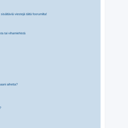
isältäviä viestejä tältä foorumilta!
sta tai vihamiehistä
aani aihetta?
a?