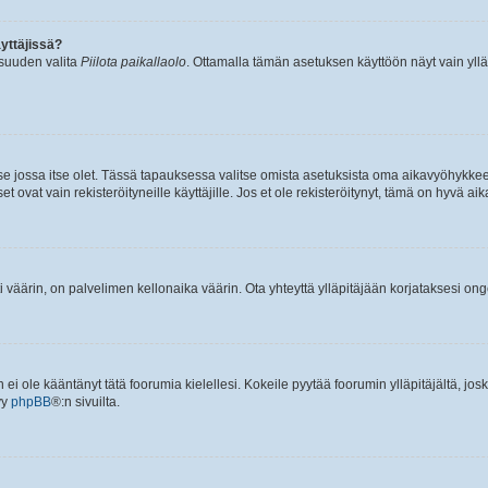
yttäjissä?
isuuden valita
Piilota paikallaolo
. Ottamalla tämän asetuksen käyttöön näyt vain ylläpit
 se jossa itse olet. Tässä tapauksessa valitse omista asetuksista oma aikavyöhykke
vat vain rekisteröityneille käyttäjille. Jos et ole rekisteröitynyt, tämä on hyvä aik
i väärin, on palvelimen kellonaika väärin. Ota yhteyttä ylläpitäjään korjataksesi on
an ei ole kääntänyt tätä foorumia kielellesi. Kokeile pyytää foorumin ylläpitäjältä, jos
yy
phpBB
®:n sivuilta.