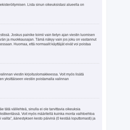
 rekisteröitymisen. Lista sinun oikeuksistasi alueella on
tissä. Joskus painike toimii vain tietyn ajan viestin luomisen
umäärän ja muokkausajan. Tämä näkyy vain jos joku on vastannut
tessaan. Huomaa, että normaalit käyttäjät eivät voi poistaa
valinnan viestin kirjoituslomakkeessa. Voit myös lisätä
isen yksittäiseen viestiin poistamalla valinnan
 tätä välilehteä, sinulla ei ole tarvittavia oikeuksia
 tekstikentässä. Voit myös määritellä kuinka monta vaihtoehtoa
 valita”, äänestyksen kesto päivinä (0 kestää loputtomasti) ja