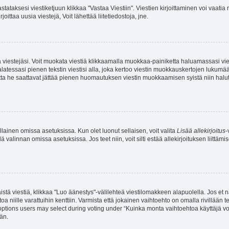
stataksesi viestiketjuun klikkaa "Vastaa Viestiin". Viestien kirjoittaminen voi vaatia
joittaa uusia viestejä, Voit lähettää liitetiedostoja, jne.
ia viestejäsi. Voit muokata viestiä klikkaamalla muokkaa-painiketta haluamassasi vies
n palatessasi pienen tekstin viestisi alla, joka kertoo viestin muokkauskertojen luk
 mutta he saattavat jättää pienen huomautuksen viestin muokkaamisen syistä niin halu
ellainen omissa asetuksissa. Kun olet luonut sellaisen, voit valita
Lisää allekirjoitus
-
lä valinnan omissa asetuksissa. Jos teet niin, voit silti estää allekirjoituksen liittäm
stä viestiä, klikkaa "Luo äänestys"-välilehteä viestilomakkeen alapuolella. Jos et näe
a niille varattuihin kenttiin. Varmista että jokainen vaihtoehto on omalla rivillään
 options users may select during voting under “Kuinka monta vaihtoehtoa käyttäjä voi
än.