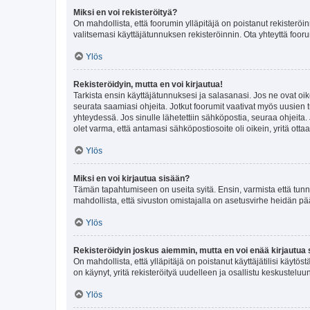
Miksi en voi rekisteröityä?
On mahdollista, että foorumin ylläpitäjä on poistanut rekisteröin
valitsemasi käyttäjätunnuksen rekisteröinnin. Ota yhteyttä foor
Ylös
Rekisteröidyin, mutta en voi kirjautua!
Tarkista ensin käyttäjätunnuksesi ja salasanasi. Jos ne ovat oik
seurata saamiasi ohjeita. Jotkut foorumit vaativat myös uusien tu
yhteydessä. Jos sinulle lähetettiin sähköpostia, seuraa ohjeita
olet varma, että antamasi sähköpostiosoite oli oikein, yritä ottaa
Ylös
Miksi en voi kirjautua sisään?
Tämän tapahtumiseen on useita syitä. Ensin, varmista että tunnuk
mahdollista, että sivuston omistajalla on asetusvirhe heidän pää
Ylös
Rekisteröidyin joskus aiemmin, mutta en voi enää kirjautua 
On mahdollista, että ylläpitäjä on poistanut käyttäjätilisi käytö
on käynyt, yritä rekisteröityä uudelleen ja osallistu keskusteluu
Ylös