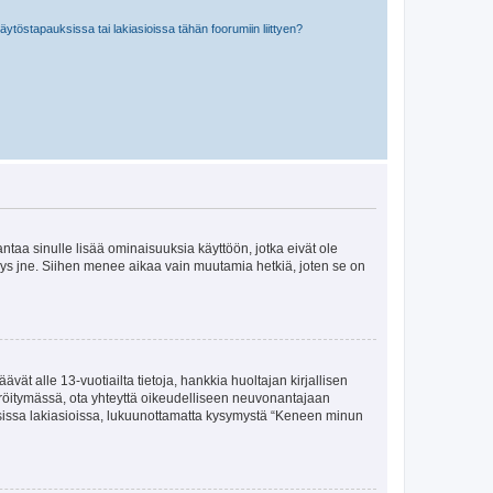
töstapauksissa tai lakiasioissa tähän foorumiin liittyen?
 antaa sinulle lisää ominaisuuksia käyttöön, jotka eivät ole
enyys jne. Siihen menee aikaa vain muutamia hetkiä, joten se on
vät alle 13-vuotiailta tietoja, hankkia huoltajan kirjallisen
teröitymässä, ota yhteyttä oikeudelliseen neuvonantajaan
isissa lakiasioissa, lukuunottamatta kysymystä “Keneen minun