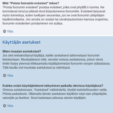
Mitä “Poista foorumin evästeet” tekee?
“Poista foorumin evästeet” poistaa evästeet, jotka ovat phpBB:n luomia. Ne
tunnistavat sinut ja pitävät sinut kirjautuneena foorumille. Evästeet tarjoavat
myös toimintoja, kuten luettujen seurantaa, jos ne ovat foorumin ylläpitäjän
käyttöönottamia. Jos sinulla on sisään tai uloskirjautumisen kanssa ongelmia,
foorumin evästeiden poistaminen voi auttaa.
Ylös
Käyttäjän asetukset
Miten muutan asetuksiani?
Jos olet rekisteröitynyt käyttäjä, kaikki asetuksesi tallennetaan foorumin
tietokantaan. Muokataksesi niitä, vieraile omissa asetuksissa, johon vievä
linkki löytyy yleensä klikkaamalla käyttäjänimeäsi foorumin sivujen ylälaidassa.
Tätä kautta voit muokata asetuksiasi ja valintojasi.
Ylös
Kuinka estän käyttäjänimeni näkymisen paikalla olevissa käyttäjissä?
Omissa asetuksissasi, “Asetukset”-välilehdellä, löydät mahdollisuuden valita
Piilota paikallaolo
. Ottamalla tämän asetuksen käyttöön näyt vain ylläpitäjille,
valvojille ja itsellesi. Sinut lasketaan piilossa oleviin käyttäjiin.
Ylös