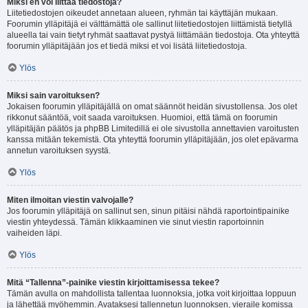
Miksi en voi liittää tiedostoja?
Liitetiedostojen oikeudet annetaan alueen, ryhmän tai käyttäjän mukaan.
Foorumin ylläpitäjä ei välttämättä ole sallinut liitetiedostojen liittämistä tietyllä
alueella tai vain tietyt ryhmät saattavat pystyä liittämään tiedostoja. Ota yhteyttä
foorumin ylläpitäjään jos et tiedä miksi et voi lisätä liitetiedostoja.
Ylös
Miksi sain varoituksen?
Jokaisen foorumin ylläpitäjällä on omat säännöt heidän sivustollensa. Jos olet
rikkonut sääntöä, voit saada varoituksen. Huomioi, että tämä on foorumin
ylläpitäjän päätös ja phpBB Limitedillä ei ole sivustolla annettavien varoitusten
kanssa mitään tekemistä. Ota yhteyttä foorumin ylläpitäjään, jos olet epävarma
annetun varoituksen syystä.
Ylös
Miten ilmoitan viestin valvojalle?
Jos foorumin ylläpitäjä on sallinut sen, sinun pitäisi nähdä raportointipainike
viestin yhteydessä. Tämän klikkaaminen vie sinut viestin raportoinnin
vaiheiden läpi.
Ylös
Mitä “Tallenna”-painike viestin kirjoittamisessa tekee?
Tämän avulla on mahdollista tallentaa luonnoksia, jotka voit kirjoittaa loppuun
ja lähettää myöhemmin. Avataksesi tallennetun luonnoksen, vieraile komissa