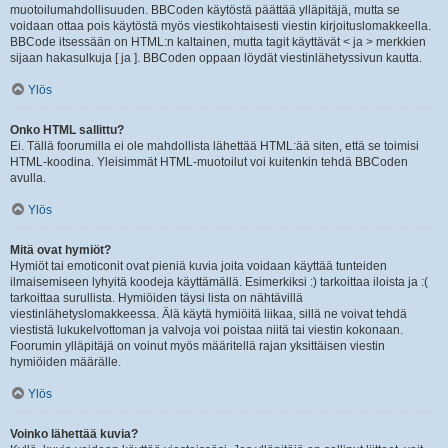
muotoilumahdollisuuden. BBCoden käytöstä päättää ylläpitäjä, mutta se
voidaan ottaa pois käytöstä myös viestikohtaisesti viestin kirjoituslomakkeella.
BBCode itsessään on HTML:n kaltainen, mutta tagit käyttävät < ja > merkkien
sijaan hakasulkuja [ ja ]. BBCoden oppaan löydät viestinlähetyssivun kautta.
Ylös
Onko HTML sallittu?
Ei. Tällä foorumilla ei ole mahdollista lähettää HTML:ää siten, että se toimisi
HTML-koodina. Yleisimmät HTML-muotoilut voi kuitenkin tehdä BBCoden
avulla.
Ylös
Mitä ovat hymiöt?
Hymiöt tai emoticonit ovat pieniä kuvia joita voidaan käyttää tunteiden
ilmaisemiseen lyhyitä koodeja käyttämällä. Esimerkiksi :) tarkoittaa iloista ja :(
tarkoittaa surullista. Hymiöiden täysi lista on nähtävillä
viestinlähetyslomakkeessa. Älä käytä hymiöitä liikaa, sillä ne voivat tehdä
viestistä lukukelvottoman ja valvoja voi poistaa niitä tai viestin kokonaan.
Foorumin ylläpitäjä on voinut myös määritellä rajan yksittäisen viestin
hymiöiden määrälle.
Ylös
Voinko lähettää kuvia?