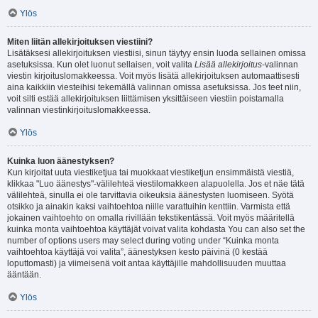
Ylös
Miten liitän allekirjoituksen viestiini?
Lisätäksesi allekirjoituksen viestiisi, sinun täytyy ensin luoda sellainen omissa
asetuksissa. Kun olet luonut sellaisen, voit valita
Lisää allekirjoitus
-valinnan
viestin kirjoituslomakkeessa. Voit myös lisätä allekirjoituksen automaattisesti
aina kaikkiin viesteihisi tekemällä valinnan omissa asetuksissa. Jos teet niin,
voit silti estää allekirjoituksen liittämisen yksittäiseen viestiin poistamalla
valinnan viestinkirjoituslomakkeessa.
Ylös
Kuinka luon äänestyksen?
Kun kirjoitat uuta viestiketjua tai muokkaat viestiketjun ensimmäistä viestiä,
klikkaa "Luo äänestys"-välilehteä viestilomakkeen alapuolella. Jos et näe tätä
välilehteä, sinulla ei ole tarvittavia oikeuksia äänestysten luomiseen. Syötä
otsikko ja ainakin kaksi vaihtoehtoa niille varattuihin kenttiin. Varmista että
jokainen vaihtoehto on omalla rivillään tekstikentässä. Voit myös määritellä
kuinka monta vaihtoehtoa käyttäjät voivat valita kohdasta You can also set the
number of options users may select during voting under “Kuinka monta
vaihtoehtoa käyttäjä voi valita”, äänestyksen kesto päivinä (0 kestää
loputtomasti) ja viimeisenä voit antaa käyttäjille mahdollisuuden muuttaa
ääntään.
Ylös