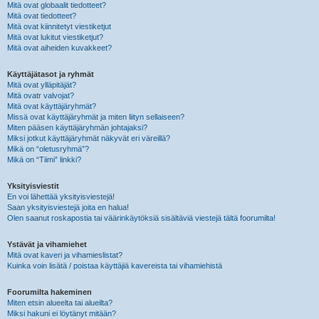
Mitä ovat globaalit tiedotteet?
Mitä ovat tiedotteet?
Mitä ovat kiinnitetyt viestiketjut
Mitä ovat lukitut viestiketjut?
Mitä ovat aiheiden kuvakkeet?
Käyttäjätasot ja ryhmät
Mitä ovat ylläpitäjät?
Mitä ovatr valvojat?
Mitä ovat käyttäjäryhmät?
Missä ovat käyttäjäryhmät ja miten liityn sellaiseen?
Miten pääsen käyttäjäryhmän johtajaksi?
Miksi jotkut käyttäjäryhmät näkyvät eri väreillä?
Mikä on “oletusryhmä”?
Mikä on “Tiimi” linkki?
Yksityisviestit
En voi lähettää yksityisviestejä!
Saan yksityisviestejä joita en halua!
Olen saanut roskapostia tai väärinkäytöksiä sisältäviä viestejä tältä foorumilta!
Ystävät ja vihamiehet
Mitä ovat kaveri ja vihamieslistat?
Kuinka voin lisätä / poistaa käyttäjiä kavereista tai vihamiehistä
Foorumilta hakeminen
Miten etsin alueelta tai alueilta?
Miksi hakuni ei löytänyt mitään?