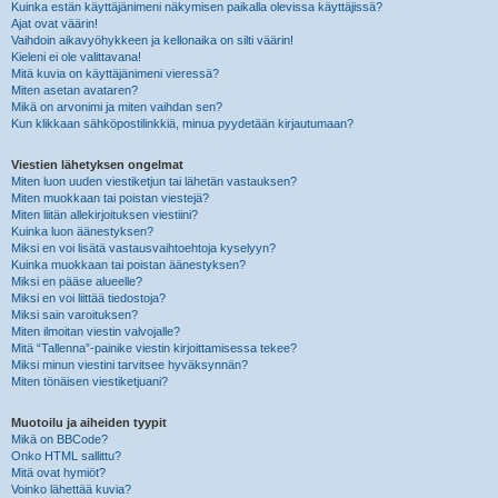
Kuinka estän käyttäjänimeni näkymisen paikalla olevissa käyttäjissä?
Ajat ovat väärin!
Vaihdoin aikavyöhykkeen ja kellonaika on silti väärin!
Kieleni ei ole valittavana!
Mitä kuvia on käyttäjänimeni vieressä?
Miten asetan avataren?
Mikä on arvonimi ja miten vaihdan sen?
Kun klikkaan sähköpostilinkkiä, minua pyydetään kirjautumaan?
Viestien lähetyksen ongelmat
Miten luon uuden viestiketjun tai lähetän vastauksen?
Miten muokkaan tai poistan viestejä?
Miten liitän allekirjoituksen viestiini?
Kuinka luon äänestyksen?
Miksi en voi lisätä vastausvaihtoehtoja kyselyyn?
Kuinka muokkaan tai poistan äänestyksen?
Miksi en pääse alueelle?
Miksi en voi liittää tiedostoja?
Miksi sain varoituksen?
Miten ilmoitan viestin valvojalle?
Mitä “Tallenna”-painike viestin kirjoittamisessa tekee?
Miksi minun viestini tarvitsee hyväksynnän?
Miten tönäisen viestiketjuani?
Muotoilu ja aiheiden tyypit
Mikä on BBCode?
Onko HTML sallittu?
Mitä ovat hymiöt?
Voinko lähettää kuvia?