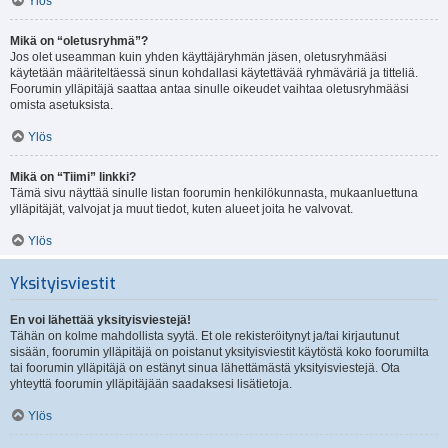
Ylös
Mikä on “oletusryhmä”?
Jos olet useamman kuin yhden käyttäjäryhmän jäsen, oletusryhmääsi
käytetään määriteltäessä sinun kohdallasi käytettävää ryhmäväriä ja titteliä.
Foorumin ylläpitäjä saattaa antaa sinulle oikeudet vaihtaa oletusryhmääsi
omista asetuksista.
Ylös
Mikä on “Tiimi” linkki?
Tämä sivu näyttää sinulle listan foorumin henkilökunnasta, mukaanluettuna
ylläpitäjät, valvojat ja muut tiedot, kuten alueet joita he valvovat.
Ylös
Yksityisviestit
En voi lähettää yksityisviestejä!
Tähän on kolme mahdollista syytä. Et ole rekisteröitynyt ja/tai kirjautunut
sisään, foorumin ylläpitäjä on poistanut yksityisviestit käytöstä koko foorumilta
tai foorumin ylläpitäjä on estänyt sinua lähettämästä yksityisviestejä. Ota
yhteyttä foorumin ylläpitäjään saadaksesi lisätietoja.
Ylös