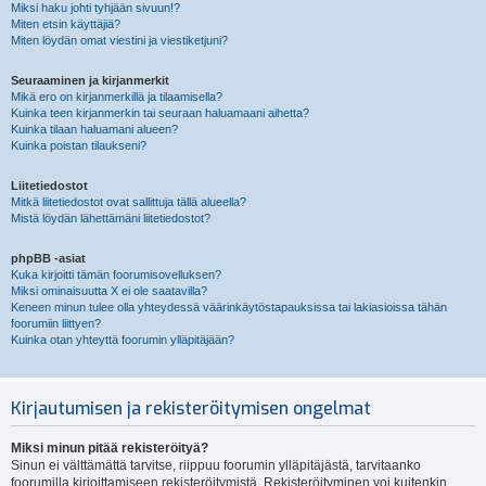
Miksi haku johti tyhjään sivuun!?
Miten etsin käyttäjiä?
Miten löydän omat viestini ja viestiketjuni?
Seuraaminen ja kirjanmerkit
Mikä ero on kirjanmerkillä ja tilaamisella?
Kuinka teen kirjanmerkin tai seuraan haluamaani aihetta?
Kuinka tilaan haluamani alueen?
Kuinka poistan tilaukseni?
Liitetiedostot
Mitkä liitetiedostot ovat sallittuja tällä alueella?
Mistä löydän lähettämäni liitetiedostot?
phpBB -asiat
Kuka kirjoitti tämän foorumisovelluksen?
Miksi ominaisuutta X ei ole saatavilla?
Keneen minun tulee olla yhteydessä väärinkäytöstapauksissa tai lakiasioissa tähän
foorumiin liittyen?
Kuinka otan yhteyttä foorumin ylläpitäjään?
Kirjautumisen ja rekisteröitymisen ongelmat
Miksi minun pitää rekisteröityä?
Sinun ei välttämättä tarvitse, riippuu foorumin ylläpitäjästä, tarvitaanko
foorumilla kirjoittamiseen rekisteröitymistä. Rekisteröityminen voi kuitenkin