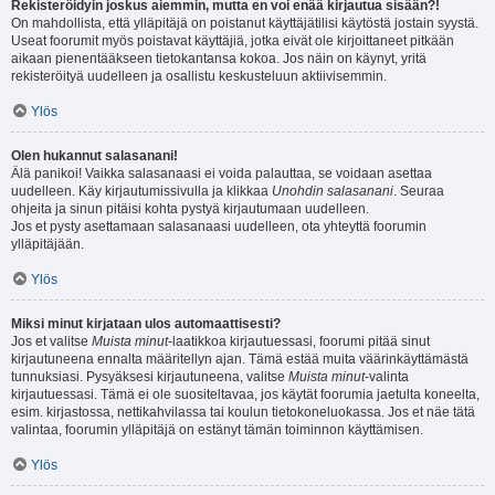
Rekisteröidyin joskus aiemmin, mutta en voi enää kirjautua sisään?!
On mahdollista, että ylläpitäjä on poistanut käyttäjätilisi käytöstä jostain syystä.
Useat foorumit myös poistavat käyttäjiä, jotka eivät ole kirjoittaneet pitkään
aikaan pienentääkseen tietokantansa kokoa. Jos näin on käynyt, yritä
rekisteröityä uudelleen ja osallistu keskusteluun aktiivisemmin.
Ylös
Olen hukannut salasanani!
Älä panikoi! Vaikka salasanaasi ei voida palauttaa, se voidaan asettaa
uudelleen. Käy kirjautumissivulla ja klikkaa
Unohdin salasanani
. Seuraa
ohjeita ja sinun pitäisi kohta pystyä kirjautumaan uudelleen.
Jos et pysty asettamaan salasanaasi uudelleen, ota yhteyttä foorumin
ylläpitäjään.
Ylös
Miksi minut kirjataan ulos automaattisesti?
Jos et valitse
Muista minut
-laatikkoa kirjautuessasi, foorumi pitää sinut
kirjautuneena ennalta määritellyn ajan. Tämä estää muita väärinkäyttämästä
tunnuksiasi. Pysyäksesi kirjautuneena, valitse
Muista minut
-valinta
kirjautuessasi. Tämä ei ole suositeltavaa, jos käytät foorumia jaetulta koneelta,
esim. kirjastossa, nettikahvilassa tai koulun tietokoneluokassa. Jos et näe tätä
valintaa, foorumin ylläpitäjä on estänyt tämän toiminnon käyttämisen.
Ylös