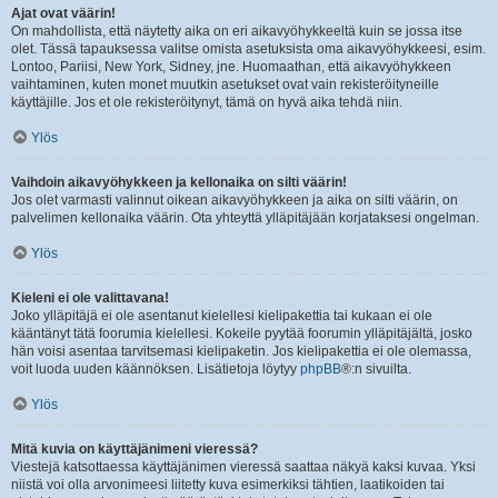
Ajat ovat väärin!
On mahdollista, että näytetty aika on eri aikavyöhykkeeltä kuin se jossa itse
olet. Tässä tapauksessa valitse omista asetuksista oma aikavyöhykkeesi, esim.
Lontoo, Pariisi, New York, Sidney, jne. Huomaathan, että aikavyöhykkeen
vaihtaminen, kuten monet muutkin asetukset ovat vain rekisteröityneille
käyttäjille. Jos et ole rekisteröitynyt, tämä on hyvä aika tehdä niin.
Ylös
Vaihdoin aikavyöhykkeen ja kellonaika on silti väärin!
Jos olet varmasti valinnut oikean aikavyöhykkeen ja aika on silti väärin, on
palvelimen kellonaika väärin. Ota yhteyttä ylläpitäjään korjataksesi ongelman.
Ylös
Kieleni ei ole valittavana!
Joko ylläpitäjä ei ole asentanut kielellesi kielipakettia tai kukaan ei ole
kääntänyt tätä foorumia kielellesi. Kokeile pyytää foorumin ylläpitäjältä, josko
hän voisi asentaa tarvitsemasi kielipaketin. Jos kielipakettia ei ole olemassa,
voit luoda uuden käännöksen. Lisätietoja löytyy
phpBB
®:n sivuilta.
Ylös
Mitä kuvia on käyttäjänimeni vieressä?
Viestejä katsottaessa käyttäjänimen vieressä saattaa näkyä kaksi kuvaa. Yksi
niistä voi olla arvonimeesi liitetty kuva esimerkiksi tähtien, laatikoiden tai