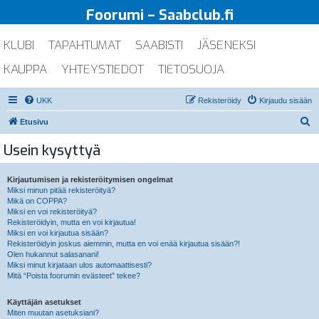
Foorumi – Saabclub.fi
KLUBI
TAPAHTUMAT
SAABISTI
JÄSENEKSI
KAUPPA
YHTEYSTIEDOT
TIETOSUOJA
UKK
Rekisteröidy
Kirjaudu sisään
E
Etusivu
t
Usein kysyttyä
s
i
Kirjautumisen ja rekisteröitymisen ongelmat
Miksi minun pitää rekisteröityä?
Mikä on COPPA?
Miksi en voi rekisteröityä?
Rekisteröidyin, mutta en voi kirjautua!
Miksi en voi kirjautua sisään?
Rekisteröidyin joskus aiemmin, mutta en voi enää kirjautua sisään?!
Olen hukannut salasanani!
Miksi minut kirjataan ulos automaattisesti?
Mitä “Poista foorumin evästeet” tekee?
Käyttäjän asetukset
Miten muutan asetuksiani?