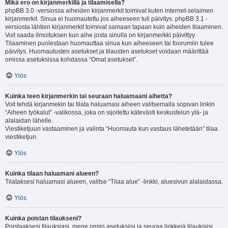
Mikä ero on kirjanmerkillä ja tilaamisella?
phpBB 3.0 -versiossa aiheiden kirjanmerkit toimivat kuten internet-selaimen
kirjanmerkit. Sinua ei huomautettu jos aiheeseen tuli päivitys. phpBB 3.1 -
versiosta lähtien kirjanmerkit toimivat samaan tapaan kuin aiheiden tilaaminen.
Voit saada ilmoituksen kun aihe josta sinulla on kirjanmerkki päivittyy.
Tilaaminen puolestaan huomauttaa sinua kun aiheeseen tai foorumiin tulee
päivitys. Huomautusten asetukset ja tilausten asetukset voidaan määrittää
omissa asetuksissa kohdassa “Omat asetukset”.
Ylös
Kuinka teen kirjanmerkin tai seuraan haluamaani aihetta?
Voit tehdä kirjanmekin tai tilata haluamasi aiheen valitsemalla sopivan linkin
“Aiheen työkalut” -valikossa, joka on sijoitettu kätevästi keskustelun ylä- ja
alalaidan lähelle.
Viestiketjuun vastaaminen ja valinta “Huomauta kun vastaus lähetetään” tilaa
viestiketjun.
Ylös
Kuinka tilaan haluamani alueen?
Tilataksesi haluamasi alueen, valitse “Tilaa alue” -linkki, aluesivun alalaidassa.
Ylös
Kuinka poistan tilaukseni?
Poistaaksesi tilauksiasi, mene omiin asetuksiisi ja seuraa linkkejä tilauksiisi.