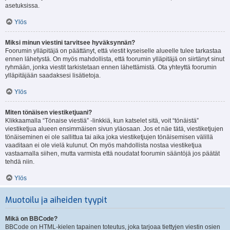
asetuksissa.
Ylös
Miksi minun viestini tarvitsee hyväksynnän?
Foorumin ylläpitäjä on päättänyt, että viestit kyseiselle alueelle tulee tarkastaa
ennen lähetystä. On myös mahdollista, että foorumin ylläpitäjä on siirtänyt sinut
ryhmään, jonka viestit tarkistetaan ennen lähettämistä. Ota yhteyttä foorumin
ylläpitäjään saadaksesi lisätietoja.
Ylös
Miten tönäisen viestiketjuani?
Klikkaamalla “Tönaise viestiä” -linkkiä, kun katselet sitä, voit “tönäistä”
viestiketjua alueen ensimmäisen sivun yläosaan. Jos et näe tätä, viestiketjujen
tönäiseminen ei ole sallittua tai aika joka viestiketjujen tönäisemisen välillä
vaaditaan ei ole vielä kulunut. On myös mahdollista nostaa viestiketjua
vastaamalla siihen, mutta varmista että noudatat foorumin sääntöjä jos päätät
tehdä niin.
Ylös
Muotoilu ja aiheiden tyypit
Mikä on BBCode?
BBCode on HTML-kielen tapainen toteutus, joka tarjoaa tiettyjen viestin osien