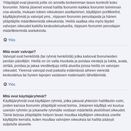
Ylläpitäjät ovat jäseniä joille on annettu korkeimman tason kontrolli koko
foorumiin. Nämä jäsenet voivat hallita foorumin kaikkia foorumin toiminnan
osa-alueita, mukaan lukien oikeuksien asettaminen, käyttäjien porttikiellot,
käyttäjäryhmät ja valvojat yms., riippuen foorumin perustajasta ja hänen
ylläpitäjille määrittelemistä oikeuksista. Heillä saattaa olla myös täydet
valvojan oikeudet kaikilla keskustelualueilla, riippuen foorumin perustajan
määrittelemistä asetuksista.
Ylös
Mitä ovatr valvojat?
Valvojat ovat henkilöitä (tai ryhmä henkilöitä) jotka katsovat foorumeiden
perään päivittäin. Heillä on on valta muokata ja poistaa viestejä ja lukita, avata,
siirtää, poistaa ja jakaa viestiketjuja niillä alueilla joissa heillä on valvojan
oikeudet. Yleensä valvojat ovat paikalla estämässä aiheen vierestä
keskustelua tai hyvien tapojen vastaisen materiaalin lähettämistä.
Ylös
Mitä ovat käyttäjäryhmät?
Käyttäjäryhmät ovat käyttäjien ryhmiä, jotka jakavat yhteisön hallittaviin osiin,
joiden kanssa foorumin ylläpitäjät voivat toimia. Jokainen käyttäjä voi kuulua
useisiin ryhmiin ja jokaiselle ryhmälle voidaan määritellä yksilölliset oikeudet.
Tämä tarjoaa ylläpitäjille helpon tavan muuttaa käyttäjien oikeuksia useille
käyttäjille kerralla, kuten muuttaa valvojien oikeuksia tai hallita pääsyä
suljetulle alueelle.