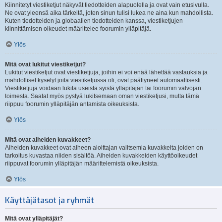
Kiinnitetyt viestiketjut näkyvät tiedotteiden alapuolella ja ovat vain etusivulla.
Ne ovat yleensä aika tärkeitä, joten sinun tulisi lukea ne aina kun mahdollista.
Kuten tiedotteiden ja globaalien tiedotteiden kanssa, viestiketjujen
kiinnittämisen oikeudet määrittelee foorumin ylläpitäjä.
Ylös
Mitä ovat lukitut viestiketjut?
Lukitut viestiketjut ovat viestiketjuja, joihin ei voi enää lähettää vastauksia ja
mahdolliset kyselyt joita viestiketjussa oli, ovat päättyneet automaattisesti.
Viestiketjuja voidaan lukita useista syistä ylläpitäjän tai foorumin valvojan
toimesta. Saatat myös pystyä lukitsemaan oman viestiketjusi, mutta tämä
riippuu foorumin ylläpitäjän antamista oikeuksista.
Ylös
Mitä ovat aiheiden kuvakkeet?
Aiheiden kuvakkeet ovat aiheen aloittajan valitsemia kuvakkeita joiden on
tarkoitus kuvastaa niiden sisältöä. Aiheiden kuvakkeiden käyttöoikeudet
riippuvat foorumin ylläpitäjän määrittelemistä oikeuksista.
Ylös
Käyttäjätasot ja ryhmät
Mitä ovat ylläpitäjät?