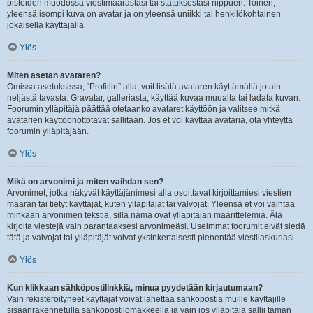
pisteiden muodossa viestimäärästäsi tai statuksestasi riippuen. Toinen,
yleensä isompi kuva on avatar ja on yleensä uniikki tai henkilökohtainen
jokaisella käyttäjällä.
Ylös
Miten asetan avataren?
Omissa asetuksissa, “Profiilin” alla, voit lisätä avataren käyttämällä jotain
neljästä tavasta: Gravatar, galleriasta, käyttää kuvaa muualta tai ladata kuvan.
Foorumin ylläpitäjä päättää otetaanko avataret käyttöön ja valitsee mitkä
avatarien käyttöönottotavat sallitaan. Jos et voi käyttää avataria, ota yhteyttä
foorumin ylläpitäjään.
Ylös
Mikä on arvonimi ja miten vaihdan sen?
Arvonimet, jotka näkyvät käyttäjänimesi alla osoittavat kirjoittamiesi viestien
määrän tai tietyt käyttäjät, kuten ylläpitäjät tai valvojat. Yleensä et voi vaihtaa
minkään arvonimen tekstiä, sillä nämä ovat ylläpitäjän määrittelemiä. Älä
kirjoita viestejä vain parantaaksesi arvonimeäsi. Useimmat foorumit eivät siedä
tätä ja valvojat tai ylläpitäjät voivat yksinkertaisesti pienentää viestilaskuriasi.
Ylös
Kun klikkaan sähköpostilinkkiä, minua pyydetään kirjautumaan?
Vain rekisteröityneet käyttäjät voivat lähettää sähköpostia muille käyttäjille
sisäänrakennetulla sähköpostilomakkeella ja vain jos ylläpitäjä sallii tämän