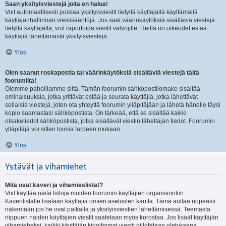
Saan yksityisviestejä joita en halua!
Voit automaattisesti poistaa yksityisviestit tietyltä käyttäjältä käyttämällä
käyttäjänhallinnan viestisääntöjä. Jos saat väärinkäytöksiä sisältäviä viestejä
tietyltä käyttäjältä, voit raportoida viestit valvojille. Heillä on oikeudet estää
käyttäjiä lähettämästä yksityisviestejä.
Ylös
Olen saanut roskapostia tai väärinkäytöksiä sisältäviä viestejä tältä
foorumilta!
Olemme pahoillamme siitä. Tämän foorumin sähköpostilomake sisältää
ominaisuuksia, jotka yrittävät estää ja seurata käyttäjiä, jotka lähettävät
sellaisia viestejä, joten ota yhteyttä foorumin ylläpitäjään ja lähetä hänelle täysi
kopio saamastasi sähköpostista. On tärkeää, että se sisältää kaikki
otsaketiedot sähköpostista, jotka sisältävät viestin lähettäjän tiedot. Foorumin
ylläpitäjä voi sitten toimia tarpeen mukaan.
Ylös
Ystävät ja vihamiehet
Mitä ovat kaveri ja vihamieslistat?
Voit käyttää näitä listoja muiden foorumin käyttäjien organisointiin.
Kaverilistalle lisätään käyttäjiä omien asetusten kautta. Tämä auttaa nopeasti
näkemään jos he ovat paikalla ja yksityisviestien lähettämisessä. Teemasta
riippuen näiden käyttäjien viestit saatetaan myös korostaa. Jos lisäät käyttäjän
vihamieheksi, kaikki käyttäjän kirjoittamat viestit piilotetaan oletuksena.