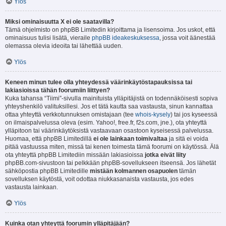
Ylös
Miksi ominaisuutta X ei ole saatavilla?
Tämä ohjelmisto on phpBB Limitedin kirjoittama ja lisensoima. Jos uskot, että
ominaisuus tulisi lisätä, vieraile
phpBB ideakeskuksessa
, jossa voit äänestää
olemassa olevia ideoita tai lähettää uuden.
Ylös
Keneen minun tulee olla yhteydessä väärinkäytöstapauksissa tai
lakiasioissa tähän foorumiin liittyen?
Kuka tahansa “Tiimi”-sivulla mainituista ylläpitäjistä on todennäköisesti sopiva
yhteyshenkilö valituksillesi. Jos et tätä kautta saa vastausta, sinun kannattaa
ottaa yhteyttä verkkotunnuksen omistajaan (tee
whois-kysely
) tai jos kyseessä
on ilmaispalvelussa oleva (esim. Yahoo!, free.fr, f2s.com, jne.), ota yhteyttä
ylläpitoon tai väärinkäytöksistä vastaavaan osastoon kyseisessä palvelussa.
Huomaa, että phpBB Limitedillä
ei ole lainkaan toimivaltaa
ja sitä ei voida
pitää vastuussa miten, missä tai kenen toimesta tämä foorumi on käytössä. Älä
ota yhteyttä phpBB Limitediin missään lakiasioissa
jotka eivät liity
phpBB.com-sivustoon tai pelkkään phpBB-sovellukseen itseensä. Jos lähetät
sähköpostia phpBB Limitedille
mistään kolmannen osapuolen
tämän
sovelluksen käytöstä, voit odottaa niukkasanaista vastausta, jos edes
vastausta lainkaan.
Ylös
Kuinka otan yhteyttä foorumin ylläpitäjään?