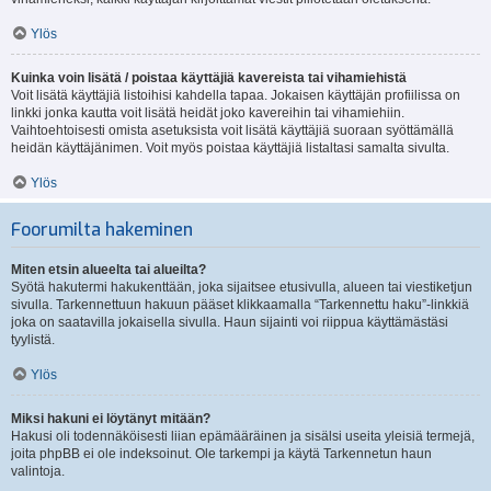
Ylös
Kuinka voin lisätä / poistaa käyttäjiä kavereista tai vihamiehistä
Voit lisätä käyttäjiä listoihisi kahdella tapaa. Jokaisen käyttäjän profiilissa on
linkki jonka kautta voit lisätä heidät joko kavereihin tai vihamiehiin.
Vaihtoehtoisesti omista asetuksista voit lisätä käyttäjiä suoraan syöttämällä
heidän käyttäjänimen. Voit myös poistaa käyttäjiä listaltasi samalta sivulta.
Ylös
Foorumilta hakeminen
Miten etsin alueelta tai alueilta?
Syötä hakutermi hakukenttään, joka sijaitsee etusivulla, alueen tai viestiketjun
sivulla. Tarkennettuun hakuun pääset klikkaamalla “Tarkennettu haku”-linkkiä
joka on saatavilla jokaisella sivulla. Haun sijainti voi riippua käyttämästäsi
tyylistä.
Ylös
Miksi hakuni ei löytänyt mitään?
Hakusi oli todennäköisesti liian epämääräinen ja sisälsi useita yleisiä termejä,
joita phpBB ei ole indeksoinut. Ole tarkempi ja käytä Tarkennetun haun
valintoja.