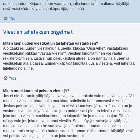
ominaisuuden. Kirjautuminen vaaditaan, jotta tunnistautumattomat käyttäjät
eivät voisi väärinkäyttää sähköpostijärjestelmää.
Ylös
Viestien lähetyksen ongelmat
Miten luon uuden viestiketjun tai lähetän vastauksen?
Aloittaaksesi uuden viestiketjun alueella, klikkaa "Uusi Aihe". Vastataksesi
viestiketjuun klikkaa "Vastaa Viestiin". Viestien kirjoittaminen voi vaatia
rekisteröitymisen. Lista sinun oikeuksistasi alueella on nähtävillä alueen ja
viestiketjun alalaidassa. Esimerkiksi: Voit kirjoittaa uusia viestejä, Voit lähettää
liitetiedostoja, jne.
Ylös
Miten muokkaan tai poistan viestejä?
Jos et ole foorumin ylläpitäjä tai valvoja, voit muokata vain omia viestejäsi. Voit
muokata viestiä klikkaamalla muokkaa-painiketta haluamassasi viestissä.
Joskus painike toimii vain tietyn ajan viestin luomisen jälkeen. Jos joku on jo
vastannut viestiin, löydät viestiketjuun palatessasi pienen tekstin viestisi alla,
joka kertoo viestin muokkauskertojen lukumäärän ja muokkausajan. Tämä
näkyy vain jos joku on vastannut viestiin. Se ei näy, jos valvoja tai ylläpitäjä
muokkaa viestiä, mutta he saattavat jättää pienen huomautuksen viestin
muokkaamisen syistä niin halutessaan. Huomaa, että normaalit käyttäjät eivät
voi poistaa viestejä, jos niihin on joku vastannut.