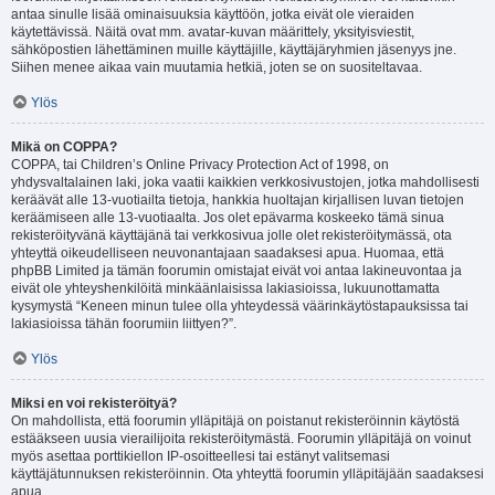
antaa sinulle lisää ominaisuuksia käyttöön, jotka eivät ole vieraiden
käytettävissä. Näitä ovat mm. avatar-kuvan määrittely, yksityisviestit,
sähköpostien lähettäminen muille käyttäjille, käyttäjäryhmien jäsenyys jne.
Siihen menee aikaa vain muutamia hetkiä, joten se on suositeltavaa.
Ylös
Mikä on COPPA?
COPPA, tai Children’s Online Privacy Protection Act of 1998, on
yhdysvaltalainen laki, joka vaatii kaikkien verkkosivustojen, jotka mahdollisesti
keräävät alle 13-vuotiailta tietoja, hankkia huoltajan kirjallisen luvan tietojen
keräämiseen alle 13-vuotiaalta. Jos olet epävarma koskeeko tämä sinua
rekisteröityvänä käyttäjänä tai verkkosivua jolle olet rekisteröitymässä, ota
yhteyttä oikeudelliseen neuvonantajaan saadaksesi apua. Huomaa, että
phpBB Limited ja tämän foorumin omistajat eivät voi antaa lakineuvontaa ja
eivät ole yhteyshenkilöitä minkäänlaisissa lakiasioissa, lukuunottamatta
kysymystä “Keneen minun tulee olla yhteydessä väärinkäytöstapauksissa tai
lakiasioissa tähän foorumiin liittyen?”.
Ylös
Miksi en voi rekisteröityä?
On mahdollista, että foorumin ylläpitäjä on poistanut rekisteröinnin käytöstä
estääkseen uusia vierailijoita rekisteröitymästä. Foorumin ylläpitäjä on voinut
myös asettaa porttikiellon IP-osoitteellesi tai estänyt valitsemasi
käyttäjätunnuksen rekisteröinnin. Ota yhteyttä foorumin ylläpitäjään saadaksesi
apua.