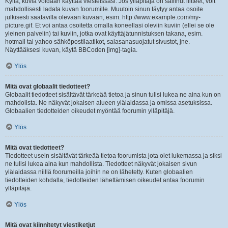
Kyllä, kuvia voidaan käyttää viesteissäsi. Jos ylläpitäjä on sallinut liitteet, voit
mahdollisesti ladata kuvan foorumille. Muutoin sinun täytyy antaa osoite
julkisesti saatavilla olevaan kuvaan, esim. http://www.example.com/my-
picture.gif. Et voi antaa osoitetta omalla koneellasi oleviin kuviin (ellei se ole
yleinen palvelin) tai kuviin, jotka ovat käyttäjätunnistuksen takana, esim.
hotmail tai yahoo sähköpostilaatikot, salasanasuojatut sivustot, jne.
Näyttääksesi kuvan, käytä BBCoden [img]-tagia.
Ylös
Mitä ovat globaalit tiedotteet?
Globaalit tiedotteet sisältävät tärkeää tietoa ja sinun tulisi lukea ne aina kun on
mahdolista. Ne näkyvät jokaisen alueen ylälaidassa ja omissa asetuksissa.
Globaalien tiedotteiden oikeudet myöntää foorumin ylläpitäjä.
Ylös
Mitä ovat tiedotteet?
Tiedotteet usein sisältävät tärkeää tietoa foorumista jota olet lukemassa ja siksi
ne tulisi lukea aina kun mahdollista. Tiedotteet näkyvät jokaisen sivun
ylälaidassa niillä foorumeilla joihin ne on lähetetty. Kuten globaalien
tiedotteiden kohdalla, tiedotteiden lähettämisen oikeudet antaa foorumin
ylläpitäjä.
Ylös
Mitä ovat kiinnitetyt viestiketjut