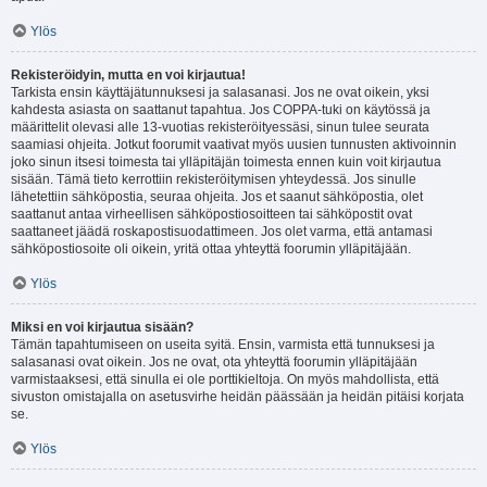
Ylös
Rekisteröidyin, mutta en voi kirjautua!
Tarkista ensin käyttäjätunnuksesi ja salasanasi. Jos ne ovat oikein, yksi
kahdesta asiasta on saattanut tapahtua. Jos COPPA-tuki on käytössä ja
määrittelit olevasi alle 13-vuotias rekisteröityessäsi, sinun tulee seurata
saamiasi ohjeita. Jotkut foorumit vaativat myös uusien tunnusten aktivoinnin
joko sinun itsesi toimesta tai ylläpitäjän toimesta ennen kuin voit kirjautua
sisään. Tämä tieto kerrottiin rekisteröitymisen yhteydessä. Jos sinulle
lähetettiin sähköpostia, seuraa ohjeita. Jos et saanut sähköpostia, olet
saattanut antaa virheellisen sähköpostiosoitteen tai sähköpostit ovat
saattaneet jäädä roskapostisuodattimeen. Jos olet varma, että antamasi
sähköpostiosoite oli oikein, yritä ottaa yhteyttä foorumin ylläpitäjään.
Ylös
Miksi en voi kirjautua sisään?
Tämän tapahtumiseen on useita syitä. Ensin, varmista että tunnuksesi ja
salasanasi ovat oikein. Jos ne ovat, ota yhteyttä foorumin ylläpitäjään
varmistaaksesi, että sinulla ei ole porttikieltoja. On myös mahdollista, että
sivuston omistajalla on asetusvirhe heidän päässään ja heidän pitäisi korjata
se.
Ylös