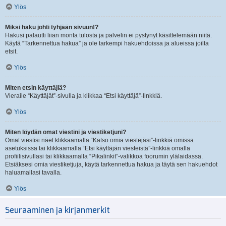
Ylös
Miksi haku johti tyhjään sivuun!?
Hakusi palautti liian monta tulosta ja palvelin ei pystynyt käsittelemään niitä.
Käytä “Tarkennettua hakua” ja ole tarkempi hakuehdoissa ja alueissa joilta
etsit.
Ylös
Miten etsin käyttäjiä?
Vieraile “Käyttäjät”-sivulla ja klikkaa “Etsi käyttäjä”-linkkiä.
Ylös
Miten löydän omat viestini ja viestiketjuni?
Omat viestisi näet klikkaamalla “Katso omia viestejäsi”-linkkiä omissa
asetuksissa tai klikkaamalla “Etsi käyttäjän viesteistä”-linkkiä omalla
profiilisivullasi tai klikkaamalla “Pikalinkit”-valikkoa foorumin ylälaidassa.
Etsiäksesi omia viestiketjuja, käytä tarkennettua hakua ja täytä sen hakuehdot
haluamallasi tavalla.
Ylös
Seuraaminen ja kirjanmerkit