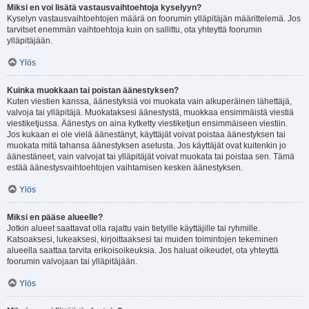
Miksi en voi lisätä vastausvaihtoehtoja kyselyyn?
Kyselyn vastausvaihtoehtojen määrä on foorumin ylläpitäjän määrittelemä. Jos
tarvitset enemmän vaihtoehtoja kuin on sallittu, ota yhteyttä foorumin
ylläpitäjään.
Ylös
Kuinka muokkaan tai poistan äänestyksen?
Kuten viestien kanssa, äänestyksiä voi muokata vain alkuperäinen lähettäjä,
valvoja tai ylläpitäjä. Muokataksesi äänestystä, muokkaa ensimmäistä viestiä
viestiketjussa. Äänestys on aina kytketty viestiketjun ensimmäiseen viestiin.
Jos kukaan ei ole vielä äänestänyt, käyttäjät voivat poistaa äänestyksen tai
muokata mitä tahansa äänestyksen asetusta. Jos käyttäjät ovat kuitenkin jo
äänestäneet, vain valvojat tai ylläpitäjät voivat muokata tai poistaa sen. Tämä
estää äänestysvaihtoehtojen vaihtamisen kesken äänestyksen.
Ylös
Miksi en pääse alueelle?
Jotkin alueet saattavat olla rajattu vain tietyille käyttäjille tai ryhmille.
Katsoaksesi, lukeaksesi, kirjoittaaksesi tai muiden toimintojen tekeminen
alueella saattaa tarvita erikoisoikeuksia. Jos haluat oikeudet, ota yhteyttä
foorumin valvojaan tai ylläpitäjään.
Ylös