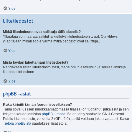
Ylös
Liitetiedostot
Mitkä liitetiedostot ovat sallittuja tällä alueella?
Ylläpitäjä voi määrätä sallitut ja kielletyt liitetiedostojen tyypit. Ota yhteys
ylläpitäjään mikäli et ole varma mitkä tiedostot ovat sallittuja..
Ylös
Mistä löydän lähettämäni liitetiedostot?
Nähdäksesi listan liitetiedostoistasi, mene omiin asetuksiin ja seuraa linkkejä
liitetiedostot-osioon.
Ylös
phpBB -asiat
Kuka kirjoitti tämän foorumisovelluksen?
Tämä sovellus (sen muokkaamattomassa tilassa) on tuottanut, julkaissut ja sen
tekijänoikeudet omistaa
phpBB Limited
. Se on tehty saataville GNU General
Public Licensenssin, versiolla 2 (GPL-2.0) ja sitä voidaan jakaa vapaasti. Katso
Tietoja phpBB:stä
saadaksesi lisätietoja.