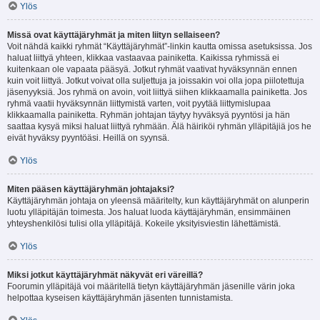
Ylös
Missä ovat käyttäjäryhmät ja miten liityn sellaiseen?
Voit nähdä kaikki ryhmät “Käyttäjäryhmät”-linkin kautta omissa asetuksissa. Jos
haluat liittyä yhteen, klikkaa vastaavaa painiketta. Kaikissa ryhmissä ei
kuitenkaan ole vapaata pääsyä. Jotkut ryhmät vaativat hyväksynnän ennen
kuin voit liittyä. Jotkut voivat olla suljettuja ja joissakin voi olla jopa piilotettuja
jäsenyyksiä. Jos ryhmä on avoin, voit liittyä siihen klikkaamalla painiketta. Jos
ryhmä vaatii hyväksynnän liittymistä varten, voit pyytää liittymislupaa
klikkaamalla painiketta. Ryhmän johtajan täytyy hyväksyä pyyntösi ja hän
saattaa kysyä miksi haluat liittyä ryhmään. Älä häiriköi ryhmän ylläpitäjiä jos he
eivät hyväksy pyyntöäsi. Heillä on syynsä.
Ylös
Miten pääsen käyttäjäryhmän johtajaksi?
Käyttäjäryhmän johtaja on yleensä määritelty, kun käyttäjäryhmät on alunperin
luotu ylläpitäjän toimesta. Jos haluat luoda käyttäjäryhmän, ensimmäinen
yhteyshenkilösi tulisi olla ylläpitäjä. Kokeile yksityisviestin lähettämistä.
Ylös
Miksi jotkut käyttäjäryhmät näkyvät eri väreillä?
Foorumin ylläpitäjä voi määritellä tietyn käyttäjäryhmän jäsenille värin joka
helpottaa kyseisen käyttäjäryhmän jäsenten tunnistamista.