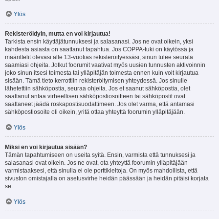
Ylös
Rekisteröidyin, mutta en voi kirjautua!
Tarkista ensin käyttäjätunnuksesi ja salasanasi. Jos ne ovat oikein, yksi
kahdesta asiasta on saattanut tapahtua. Jos COPPA-tuki on käytössä ja
määrittelit olevasi alle 13-vuotias rekisteröityessäsi, sinun tulee seurata
saamiasi ohjeita. Jotkut foorumit vaativat myös uusien tunnusten aktivoinnin
joko sinun itsesi toimesta tai ylläpitäjän toimesta ennen kuin voit kirjautua
sisään. Tämä tieto kerrottiin rekisteröitymisen yhteydessä. Jos sinulle
lähetettiin sähköpostia, seuraa ohjeita. Jos et saanut sähköpostia, olet
saattanut antaa virheellisen sähköpostiosoitteen tai sähköpostit ovat
saattaneet jäädä roskapostisuodattimeen. Jos olet varma, että antamasi
sähköpostiosoite oli oikein, yritä ottaa yhteyttä foorumin ylläpitäjään.
Ylös
Miksi en voi kirjautua sisään?
Tämän tapahtumiseen on useita syitä. Ensin, varmista että tunnuksesi ja
salasanasi ovat oikein. Jos ne ovat, ota yhteyttä foorumin ylläpitäjään
varmistaaksesi, että sinulla ei ole porttikieltoja. On myös mahdollista, että
sivuston omistajalla on asetusvirhe heidän päässään ja heidän pitäisi korjata
se.
Ylös