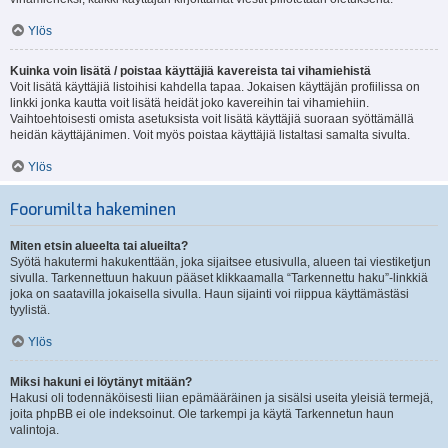
Ylös
Kuinka voin lisätä / poistaa käyttäjiä kavereista tai vihamiehistä
Voit lisätä käyttäjiä listoihisi kahdella tapaa. Jokaisen käyttäjän profiilissa on
linkki jonka kautta voit lisätä heidät joko kavereihin tai vihamiehiin.
Vaihtoehtoisesti omista asetuksista voit lisätä käyttäjiä suoraan syöttämällä
heidän käyttäjänimen. Voit myös poistaa käyttäjiä listaltasi samalta sivulta.
Ylös
Foorumilta hakeminen
Miten etsin alueelta tai alueilta?
Syötä hakutermi hakukenttään, joka sijaitsee etusivulla, alueen tai viestiketjun
sivulla. Tarkennettuun hakuun pääset klikkaamalla “Tarkennettu haku”-linkkiä
joka on saatavilla jokaisella sivulla. Haun sijainti voi riippua käyttämästäsi
tyylistä.
Ylös
Miksi hakuni ei löytänyt mitään?
Hakusi oli todennäköisesti liian epämääräinen ja sisälsi useita yleisiä termejä,
joita phpBB ei ole indeksoinut. Ole tarkempi ja käytä Tarkennetun haun
valintoja.