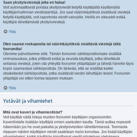
Saan yksityisviestejä joita en halua!
Voit automaattisesti poistaa yksityisviestit tietyltä käyttäjältä käyttämällä
käyttäjänhallinnan viestisääntöjä. Jos saat väärinkäytöksiä sisältäviä viestejä
tietyltä käyttäjältä, voit raportoida viestit valvojille. Heillä on oikeudet estää
käyttäjiä lähettämästä yksityisviestejä.
Ylös
Olen saanut roskapostia tai väärinkäytöksiä sisältäviä viestejä tältä
foorumilta!
Olemme pahoillamme siitä. Tämän foorumin sähköpostilomake sisältää
ominaisuuksia, jotka yrittävät estää ja seurata käyttäjiä, jotka lähettävät
sellaisia viestejä, joten ota yhteyttä foorumin ylläpitäjään ja lähetä hänelle täysi
kopio saamastasi sähköpostista. On tärkeää, että se sisältää kaikki
otsaketiedot sähköpostista, jotka sisältävät viestin lähettäjän tiedot. Foorumin
ylläpitäjä voi sitten toimia tarpeen mukaan.
Ylös
Ystävät ja vihamiehet
Mitä ovat kaveri ja vihamieslistat?
Voit käyttää näitä listoja muiden foorumin käyttäjien organisointiin.
Kaverilistalle lisätään käyttäjiä omien asetusten kautta. Tämä auttaa nopeasti
näkemään jos he ovat paikalla ja yksityisviestien lähettämisessä. Teemasta
riippuen näiden käyttäjien viestit saatetaan myös korostaa. Jos lisäät käyttäjän
vihamieheksi, kaikki käyttäjän kirjoittamat viestit piilotetaan oletuksena.