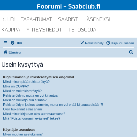
Foorumi – Saabclub.fi
KLUBI
TAPAHTUMAT
SAABISTI
JÄSENEKSI
KAUPPA
YHTEYSTIEDOT
TIETOSUOJA
UKK
Rekisteröidy
Kirjaudu sisään
E
Etusivu
t
Usein kysyttyä
s
i
Kirjautumisen ja rekisteröitymisen ongelmat
Miksi minun pitää rekisteröityä?
Mikä on COPPA?
Miksi en voi rekisteröityä?
Rekisteröidyin, mutta en voi kirjautua!
Miksi en voi kirjautua sisään?
Rekisteröidyin joskus aiemmin, mutta en voi enää kirjautua sisään?!
Olen hukannut salasanani!
Miksi minut kirjataan ulos automaattisesti?
Mitä “Poista foorumin evästeet” tekee?
Käyttäjän asetukset
Miten muutan asetuksiani?