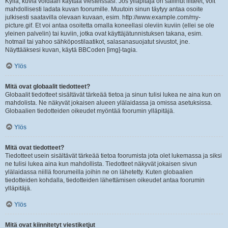
Kyllä, kuvia voidaan käyttää viesteissäsi. Jos ylläpitäjä on sallinut liitteet, voit
mahdollisesti ladata kuvan foorumille. Muutoin sinun täytyy antaa osoite
julkisesti saatavilla olevaan kuvaan, esim. http://www.example.com/my-
picture.gif. Et voi antaa osoitetta omalla koneellasi oleviin kuviin (ellei se ole
yleinen palvelin) tai kuviin, jotka ovat käyttäjätunnistuksen takana, esim.
hotmail tai yahoo sähköpostilaatikot, salasanasuojatut sivustot, jne.
Näyttääksesi kuvan, käytä BBCoden [img]-tagia.
Ylös
Mitä ovat globaalit tiedotteet?
Globaalit tiedotteet sisältävät tärkeää tietoa ja sinun tulisi lukea ne aina kun on
mahdolista. Ne näkyvät jokaisen alueen ylälaidassa ja omissa asetuksissa.
Globaalien tiedotteiden oikeudet myöntää foorumin ylläpitäjä.
Ylös
Mitä ovat tiedotteet?
Tiedotteet usein sisältävät tärkeää tietoa foorumista jota olet lukemassa ja siksi
ne tulisi lukea aina kun mahdollista. Tiedotteet näkyvät jokaisen sivun
ylälaidassa niillä foorumeilla joihin ne on lähetetty. Kuten globaalien
tiedotteiden kohdalla, tiedotteiden lähettämisen oikeudet antaa foorumin
ylläpitäjä.
Ylös
Mitä ovat kiinnitetyt viestiketjut