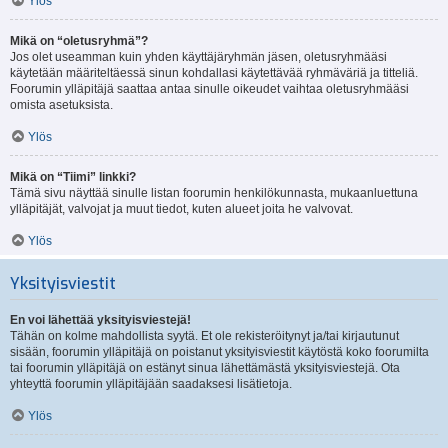
Ylös
Mikä on “oletusryhmä”?
Jos olet useamman kuin yhden käyttäjäryhmän jäsen, oletusryhmääsi
käytetään määriteltäessä sinun kohdallasi käytettävää ryhmäväriä ja titteliä.
Foorumin ylläpitäjä saattaa antaa sinulle oikeudet vaihtaa oletusryhmääsi
omista asetuksista.
Ylös
Mikä on “Tiimi” linkki?
Tämä sivu näyttää sinulle listan foorumin henkilökunnasta, mukaanluettuna
ylläpitäjät, valvojat ja muut tiedot, kuten alueet joita he valvovat.
Ylös
Yksityisviestit
En voi lähettää yksityisviestejä!
Tähän on kolme mahdollista syytä. Et ole rekisteröitynyt ja/tai kirjautunut
sisään, foorumin ylläpitäjä on poistanut yksityisviestit käytöstä koko foorumilta
tai foorumin ylläpitäjä on estänyt sinua lähettämästä yksityisviestejä. Ota
yhteyttä foorumin ylläpitäjään saadaksesi lisätietoja.
Ylös