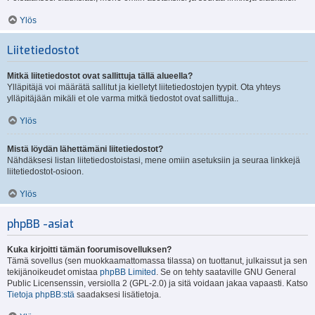
Ylös
Liitetiedostot
Mitkä liitetiedostot ovat sallittuja tällä alueella?
Ylläpitäjä voi määrätä sallitut ja kielletyt liitetiedostojen tyypit. Ota yhteys
ylläpitäjään mikäli et ole varma mitkä tiedostot ovat sallittuja..
Ylös
Mistä löydän lähettämäni liitetiedostot?
Nähdäksesi listan liitetiedostoistasi, mene omiin asetuksiin ja seuraa linkkejä
liitetiedostot-osioon.
Ylös
phpBB -asiat
Kuka kirjoitti tämän foorumisovelluksen?
Tämä sovellus (sen muokkaamattomassa tilassa) on tuottanut, julkaissut ja sen
tekijänoikeudet omistaa
phpBB Limited
. Se on tehty saataville GNU General
Public Licensenssin, versiolla 2 (GPL-2.0) ja sitä voidaan jakaa vapaasti. Katso
Tietoja phpBB:stä
saadaksesi lisätietoja.