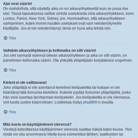
Ajat ovat väärin!
On mahdollista, että näytetty aika on eri aikavyöhykkeeltä kuin se jossa itse
olet. Tässä tapauksessa valitse omista asetuksista oma aikavyöhykkeesi, esim.
Lontoo, Pariisi, New York, Sidney, jne. Huomaathan, että aikavyöhykkeen
vaihtaminen, kuten monet muutkin asetukset ovat vain rekisteröityneille
käyttäjille. Jos et ole rekisteröitynyt, tämä on hyvä aika tehdä niin.
Ylös
Vaihdoin aikavyöhykkeen ja kellonaika on silti väärin!
Jos olet varmasti valinnut oikean aikavyöhykkeen ja aika on silti väärin, on
palvelimen kellonaika väärin. Ota yhteyttä ylläpitäjään korjataksesi ongelman.
Ylös
Kieleni ei ole valittavana!
Joko ylläpitäjä ei ole asentanut kielellesi kielipakettia tai kukaan ei ole
kääntänyt tätä foorumia kielellesi. Kokeile pyytää foorumin ylläpitäjältä, josko
hän voisi asentaa tarvitsemasi kielipaketin. Jos kielipakettia ei ole olemassa,
voit luoda uuden käännöksen. Lisätietoja löytyy
phpBB
®:n sivuilta.
Ylös
Mitä kuvia on käyttäjänimeni vieressä?
Viestejä katsottaessa käyttäjänimen vieressä saattaa näkyä kaksi kuvaa. Yksi
niistä voi olla arvonimeesi liitetty kuva esimerkiksi tähtien, laatikoiden tai