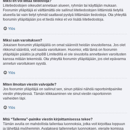
Miksi en voi liittää tiedostoja?
Liitetiedostojen oikeudet annetaan alueen, ryhmän tai käyttäjän mukaan.
Foorumin ylläpitäjä ei välttämättä ole sallinut liitetiedostojen liittämistä tietyllä
alueella tai vain tietyt ryhmät saattavat pystyä liittämään tiedostoja. Ota yhteyttä
foorumin ylläpitäjään jos et tiedä miksi et voi lisätä liitetiedostoja.
Ylös
Miksi sain varoituksen?
Jokaisen foorumin ylläpitäjällä on omat säännöt heidän sivustollensa. Jos olet
rikkonut sääntöä, voit saada varoituksen. Huomioi, että tämä on foorumin
ylläpitäjän päätös ja phpBB Limitedillä ei ole sivustolla annettavien varoitusten
kanssa mitään tekemistä. Ota yhteyttä foorumin ylläpitäjään, jos olet epävarma
annetun varoituksen syystä.
Ylös
Miten ilmoitan viestin valvojalle?
Jos foorumin ylläpitäjä on sallinut sen, sinun pitäisi nähdä raportointipainike
viestin yhteydessä. Tämän klikkaaminen vie sinut viestin raportoinnin
vaiheiden läpi.
Ylös
Mitä “Tallenna”-painike viestin kirjoittamisessa tekee?
Tämän avulla on mahdollista tallentaa luonnoksia, jotka voit kirjoittaa loppuun
ja lähettää myöhemmin. Avataksesi tallennetun luonnoksen, vieraile komissa