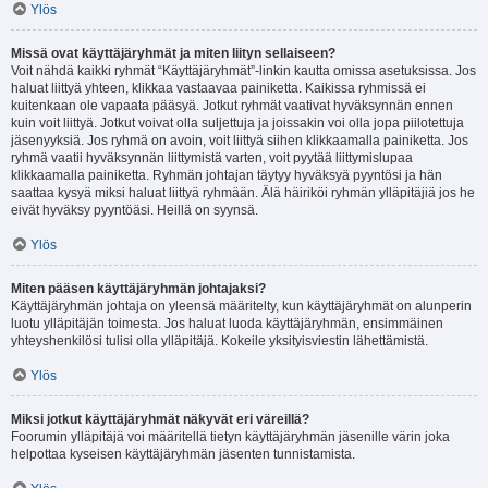
Ylös
Missä ovat käyttäjäryhmät ja miten liityn sellaiseen?
Voit nähdä kaikki ryhmät “Käyttäjäryhmät”-linkin kautta omissa asetuksissa. Jos
haluat liittyä yhteen, klikkaa vastaavaa painiketta. Kaikissa ryhmissä ei
kuitenkaan ole vapaata pääsyä. Jotkut ryhmät vaativat hyväksynnän ennen
kuin voit liittyä. Jotkut voivat olla suljettuja ja joissakin voi olla jopa piilotettuja
jäsenyyksiä. Jos ryhmä on avoin, voit liittyä siihen klikkaamalla painiketta. Jos
ryhmä vaatii hyväksynnän liittymistä varten, voit pyytää liittymislupaa
klikkaamalla painiketta. Ryhmän johtajan täytyy hyväksyä pyyntösi ja hän
saattaa kysyä miksi haluat liittyä ryhmään. Älä häiriköi ryhmän ylläpitäjiä jos he
eivät hyväksy pyyntöäsi. Heillä on syynsä.
Ylös
Miten pääsen käyttäjäryhmän johtajaksi?
Käyttäjäryhmän johtaja on yleensä määritelty, kun käyttäjäryhmät on alunperin
luotu ylläpitäjän toimesta. Jos haluat luoda käyttäjäryhmän, ensimmäinen
yhteyshenkilösi tulisi olla ylläpitäjä. Kokeile yksityisviestin lähettämistä.
Ylös
Miksi jotkut käyttäjäryhmät näkyvät eri väreillä?
Foorumin ylläpitäjä voi määritellä tietyn käyttäjäryhmän jäsenille värin joka
helpottaa kyseisen käyttäjäryhmän jäsenten tunnistamista.