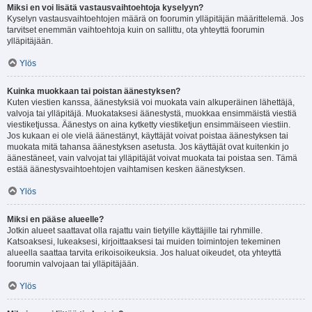
Miksi en voi lisätä vastausvaihtoehtoja kyselyyn?
Kyselyn vastausvaihtoehtojen määrä on foorumin ylläpitäjän määrittelemä. Jos
tarvitset enemmän vaihtoehtoja kuin on sallittu, ota yhteyttä foorumin
ylläpitäjään.
Ylös
Kuinka muokkaan tai poistan äänestyksen?
Kuten viestien kanssa, äänestyksiä voi muokata vain alkuperäinen lähettäjä,
valvoja tai ylläpitäjä. Muokataksesi äänestystä, muokkaa ensimmäistä viestiä
viestiketjussa. Äänestys on aina kytketty viestiketjun ensimmäiseen viestiin.
Jos kukaan ei ole vielä äänestänyt, käyttäjät voivat poistaa äänestyksen tai
muokata mitä tahansa äänestyksen asetusta. Jos käyttäjät ovat kuitenkin jo
äänestäneet, vain valvojat tai ylläpitäjät voivat muokata tai poistaa sen. Tämä
estää äänestysvaihtoehtojen vaihtamisen kesken äänestyksen.
Ylös
Miksi en pääse alueelle?
Jotkin alueet saattavat olla rajattu vain tietyille käyttäjille tai ryhmille.
Katsoaksesi, lukeaksesi, kirjoittaaksesi tai muiden toimintojen tekeminen
alueella saattaa tarvita erikoisoikeuksia. Jos haluat oikeudet, ota yhteyttä
foorumin valvojaan tai ylläpitäjään.
Ylös