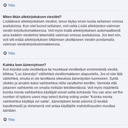
Ylös
Miten liitän allekirjoituksen viestiini?
Lisätäksesi allekirjoituksen viestiisi, sinun täytyy ensin luoda sellainen omissa
asetuksissa. Kun olet luonut sellaisen, voit valita
Lisää allekirjoitus
-valinnan
viestin kirjoituslomakkeessa. Voit myös lisätä allekirjoituksen automaattisesti
aina kaikkiin viesteihisi tekemällä valinnan omissa asetuksissa. Jos teet niin,
voit silti estää allekirjoituksen liittämisen yksittäiseen viestiin poistamalla
valinnan viestinkirjoituslomakkeessa.
Ylös
Kuinka luon äänestyksen?
Kun kirjoitat uuta viestiketjua tai muokkaat viestiketjun ensimmäistä viestiä,
klikkaa "Luo äänestys"-välilehteä viestilomakkeen alapuolella. Jos et näe tätä
välilehteä, sinulla ei ole tarvittavia oikeuksia äänestysten luomiseen. Syötä
otsikko ja ainakin kaksi vaihtoehtoa niille varattuihin kenttiin. Varmista että
jokainen vaihtoehto on omalla rivillään tekstikentässä. Voit myös määritellä
kuinka monta vaihtoehtoa käyttäjät voivat valita kohdasta You can also set the
number of options users may select during voting under “Kuinka monta
vaihtoehtoa käyttäjä voi valita”, äänestyksen kesto päivinä (0 kestää
loputtomasti) ja viimeisenä voit antaa käyttäjille mahdollisuuden muuttaa
ääntään.
Ylös