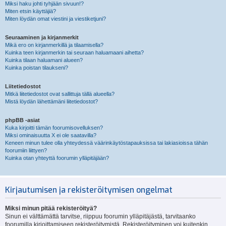
Miksi haku johti tyhjään sivuun!?
Miten etsin käyttäjiä?
Miten löydän omat viestini ja viestiketjuni?
Seuraaminen ja kirjanmerkit
Mikä ero on kirjanmerkillä ja tilaamisella?
Kuinka teen kirjanmerkin tai seuraan haluamaani aihetta?
Kuinka tilaan haluamani alueen?
Kuinka poistan tilaukseni?
Liitetiedostot
Mitkä liitetiedostot ovat sallittuja tällä alueella?
Mistä löydän lähettämäni liitetiedostot?
phpBB -asiat
Kuka kirjoitti tämän foorumisovelluksen?
Miksi ominaisuutta X ei ole saatavilla?
Keneen minun tulee olla yhteydessä väärinkäytöstapauksissa tai lakiasioissa tähän
foorumiin liittyen?
Kuinka otan yhteyttä foorumin ylläpitäjään?
Kirjautumisen ja rekisteröitymisen ongelmat
Miksi minun pitää rekisteröityä?
Sinun ei välttämättä tarvitse, riippuu foorumin ylläpitäjästä, tarvitaanko
foorumilla kirjoittamiseen rekisteröitymistä. Rekisteröityminen voi kuitenkin