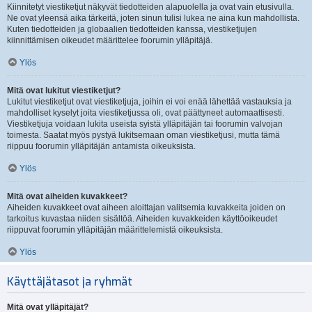
Kiinnitetyt viestiketjut näkyvät tiedotteiden alapuolella ja ovat vain etusivulla.
Ne ovat yleensä aika tärkeitä, joten sinun tulisi lukea ne aina kun mahdollista.
Kuten tiedotteiden ja globaalien tiedotteiden kanssa, viestiketjujen
kiinnittämisen oikeudet määrittelee foorumin ylläpitäjä.
Ylös
Mitä ovat lukitut viestiketjut?
Lukitut viestiketjut ovat viestiketjuja, joihin ei voi enää lähettää vastauksia ja
mahdolliset kyselyt joita viestiketjussa oli, ovat päättyneet automaattisesti.
Viestiketjuja voidaan lukita useista syistä ylläpitäjän tai foorumin valvojan
toimesta. Saatat myös pystyä lukitsemaan oman viestiketjusi, mutta tämä
riippuu foorumin ylläpitäjän antamista oikeuksista.
Ylös
Mitä ovat aiheiden kuvakkeet?
Aiheiden kuvakkeet ovat aiheen aloittajan valitsemia kuvakkeita joiden on
tarkoitus kuvastaa niiden sisältöä. Aiheiden kuvakkeiden käyttöoikeudet
riippuvat foorumin ylläpitäjän määrittelemistä oikeuksista.
Ylös
Käyttäjätasot ja ryhmät
Mitä ovat ylläpitäjät?