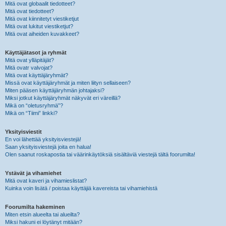
Mitä ovat globaalit tiedotteet?
Mitä ovat tiedotteet?
Mitä ovat kiinnitetyt viestiketjut
Mitä ovat lukitut viestiketjut?
Mitä ovat aiheiden kuvakkeet?
Käyttäjätasot ja ryhmät
Mitä ovat ylläpitäjät?
Mitä ovatr valvojat?
Mitä ovat käyttäjäryhmät?
Missä ovat käyttäjäryhmät ja miten liityn sellaiseen?
Miten pääsen käyttäjäryhmän johtajaksi?
Miksi jotkut käyttäjäryhmät näkyvät eri väreillä?
Mikä on “oletusryhmä”?
Mikä on “Tiimi” linkki?
Yksityisviestit
En voi lähettää yksityisviestejä!
Saan yksityisviestejä joita en halua!
Olen saanut roskapostia tai väärinkäytöksiä sisältäviä viestejä tältä foorumilta!
Ystävät ja vihamiehet
Mitä ovat kaveri ja vihamieslistat?
Kuinka voin lisätä / poistaa käyttäjiä kavereista tai vihamiehistä
Foorumilta hakeminen
Miten etsin alueelta tai alueilta?
Miksi hakuni ei löytänyt mitään?