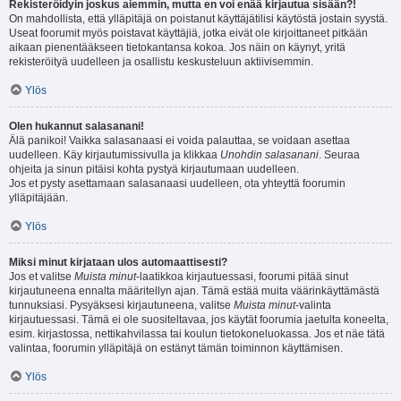
Rekisteröidyin joskus aiemmin, mutta en voi enää kirjautua sisään?!
On mahdollista, että ylläpitäjä on poistanut käyttäjätilisi käytöstä jostain syystä.
Useat foorumit myös poistavat käyttäjiä, jotka eivät ole kirjoittaneet pitkään
aikaan pienentääkseen tietokantansa kokoa. Jos näin on käynyt, yritä
rekisteröityä uudelleen ja osallistu keskusteluun aktiivisemmin.
Ylös
Olen hukannut salasanani!
Älä panikoi! Vaikka salasanaasi ei voida palauttaa, se voidaan asettaa
uudelleen. Käy kirjautumissivulla ja klikkaa
Unohdin salasanani
. Seuraa
ohjeita ja sinun pitäisi kohta pystyä kirjautumaan uudelleen.
Jos et pysty asettamaan salasanaasi uudelleen, ota yhteyttä foorumin
ylläpitäjään.
Ylös
Miksi minut kirjataan ulos automaattisesti?
Jos et valitse
Muista minut
-laatikkoa kirjautuessasi, foorumi pitää sinut
kirjautuneena ennalta määritellyn ajan. Tämä estää muita väärinkäyttämästä
tunnuksiasi. Pysyäksesi kirjautuneena, valitse
Muista minut
-valinta
kirjautuessasi. Tämä ei ole suositeltavaa, jos käytät foorumia jaetulta koneelta,
esim. kirjastossa, nettikahvilassa tai koulun tietokoneluokassa. Jos et näe tätä
valintaa, foorumin ylläpitäjä on estänyt tämän toiminnon käyttämisen.
Ylös