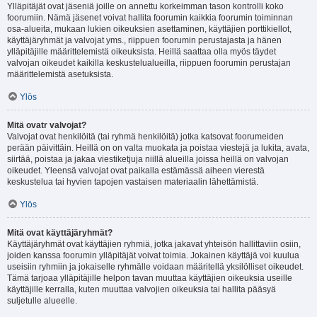
Ylläpitäjät ovat jäseniä joille on annettu korkeimman tason kontrolli koko
foorumiin. Nämä jäsenet voivat hallita foorumin kaikkia foorumin toiminnan
osa-alueita, mukaan lukien oikeuksien asettaminen, käyttäjien porttikiellot,
käyttäjäryhmät ja valvojat yms., riippuen foorumin perustajasta ja hänen
ylläpitäjille määrittelemistä oikeuksista. Heillä saattaa olla myös täydet
valvojan oikeudet kaikilla keskustelualueilla, riippuen foorumin perustajan
määrittelemistä asetuksista.
Ylös
Mitä ovatr valvojat?
Valvojat ovat henkilöitä (tai ryhmä henkilöitä) jotka katsovat foorumeiden
perään päivittäin. Heillä on on valta muokata ja poistaa viestejä ja lukita, avata,
siirtää, poistaa ja jakaa viestiketjuja niillä alueilla joissa heillä on valvojan
oikeudet. Yleensä valvojat ovat paikalla estämässä aiheen vierestä
keskustelua tai hyvien tapojen vastaisen materiaalin lähettämistä.
Ylös
Mitä ovat käyttäjäryhmät?
Käyttäjäryhmät ovat käyttäjien ryhmiä, jotka jakavat yhteisön hallittaviin osiin,
joiden kanssa foorumin ylläpitäjät voivat toimia. Jokainen käyttäjä voi kuulua
useisiin ryhmiin ja jokaiselle ryhmälle voidaan määritellä yksilölliset oikeudet.
Tämä tarjoaa ylläpitäjille helpon tavan muuttaa käyttäjien oikeuksia useille
käyttäjille kerralla, kuten muuttaa valvojien oikeuksia tai hallita pääsyä
suljetulle alueelle.