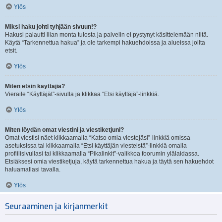
Ylös
Miksi haku johti tyhjään sivuun!?
Hakusi palautti liian monta tulosta ja palvelin ei pystynyt käsittelemään niitä.
Käytä “Tarkennettua hakua” ja ole tarkempi hakuehdoissa ja alueissa joilta
etsit.
Ylös
Miten etsin käyttäjiä?
Vieraile “Käyttäjät”-sivulla ja klikkaa “Etsi käyttäjä”-linkkiä.
Ylös
Miten löydän omat viestini ja viestiketjuni?
Omat viestisi näet klikkaamalla “Katso omia viestejäsi”-linkkiä omissa
asetuksissa tai klikkaamalla “Etsi käyttäjän viesteistä”-linkkiä omalla
profiilisivullasi tai klikkaamalla “Pikalinkit”-valikkoa foorumin ylälaidassa.
Etsiäksesi omia viestiketjuja, käytä tarkennettua hakua ja täytä sen hakuehdot
haluamallasi tavalla.
Ylös
Seuraaminen ja kirjanmerkit