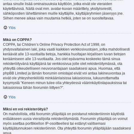
antaa sinulle lisää ominaisuuksia käyttöön, jotka eivät ole vieraiden
käytettävissä. Näitä ovat mm. avatar-kuvan määrittely, yksityisviestit,
sähköpostien lähettäminen muille käyttäjille, käyttäjäryhmien jäsenyys jne.
Siihen menee aikaa vain muutamia hetkiä, joten se on suositeltavaa.
Ylös
Mikä on COPPA?
COPPA, tai Children’s Online Privacy Protection Act of 1998, on
yhdysvaltalainen laki, joka vaatii kaikkien verkkosivustojen, jotka mahdollisesti
keräävät alle 13-vuotiailta tietoja, hankkia huoltajan kirjallisen luvan tietojen
keräämiseen alle 13-vuotiaalta. Jos olet epävarma koskeeko tämä sinua
rekisteröityvänä käyttäjänä tai verkkosivua jolle olet rekisteröitymässä, ota
yhteyttä oikeudelliseen neuvonantajaan saadaksesi apua. Huomaa, että
phpBB Limited ja tämän foorumin omistajat eivät voi antaa lakineuvontaa ja
eivät ole yhteyshenkilöitä minkäänlaisissa lakiasioissa, lukuunottamatta
kysymystä “Keneen minun tulee olla yhteydessä väärinkäytöstapauksissa tai
lakiasioissa tähän foorumiin liittyen?”.
Ylös
Miksi en voi rekisteröityä?
On mahdollista, että foorumin ylläpitäjä on poistanut rekisteröinnin käytöstä
estääkseen uusia vierailijoita rekisteröitymästä. Foorumin ylläpitäjä on voinut
myös asettaa porttikiellon IP-osoitteellesi tai estänyt valitsemasi
käyttäjätunnuksen rekisteröinnin. Ota yhteyttä foorumin ylläpitäjään saadaksesi
apua.