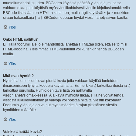
muotoilumahdollisuuden. BBCoden käytöstä päättää ylläpitäjä, mutta se
voidaan ottaa pois käytöstä myös viestikohtaisesti viestin kirjoituslomakkeella.
BBCode itsessään on HTML:n kaltainen, mutta tagit käyttävät < ja > merkkien
sijaan hakasulkuja [ ja ]. BBCoden oppaan löydät viestinlähetyssivun kautta.
Ylös
Onko HTML sallittu?
Ei. Tällä foorumilla ei ole mahdollista lähettää HTML:ää siten, että se toimisi
HTML-koodina. Yleisimmät HTML-muotoilut voi kuitenkin tehdä BBCoden
avulla.
Ylös
Mitä ovat hymiöt?
Hymiöt tai emoticonit ovat pieniä kuvia joita voidaan käyttää tunteiden
ilmaisemiseen lyhyitä koodeja käyttämällä. Esimerkiksi :) tarkoittaa iloista ja :(
tarkoittaa surullista. Hymiöiden täysi lista on nähtävillä
viestinlähetyslomakkeessa. Älä käytä hymiöitä liikaa, sillä ne voivat tehdä
viestistä lukukelvottoman ja valvoja voi poistaa niitä tai viestin kokonaan.
Foorumin ylläpitäjä on voinut myös määritellä rajan yksittäisen viestin
hymiöiden määrälle.
Ylös
Voinko lähettää kuvia?