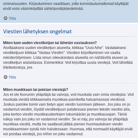
ominaisuuden. Kirjautuminen vaaditaan, jotta tunnistautumattomat käyttäjät
eivät voisi väärinkäyttää sähköpostijärjestelmää.
Ylös
Viestien lähetyksen ongelmat
Miten luon uuden viestiketjun tai lähetän vastauksen?
Aloittaaksesi uuden viestiketjun alueella, klikkaa "Uusi Aihe". Vastataksesi
viestiketjuun klikkaa "Vastaa Viestiin". Viestien kirjoittaminen voi vaatia
rekisteröitymisen. Lista sinun oikeuksistasi alueella on nähtävillä alueen ja
viestiketjun alalaidassa. Esimerkiksi: Voit kirjoittaa uusia viestejä, Voit lähettää
liitetiedostoja, jne.
Ylös
Miten muokkaan tai poistan viestejä?
Jos et ole foorumin ylläpitäjä tai valvoja, voit muokata vain omia viestejäsi. Voit
muokata viestiä klikkaamalla muokkaa-painiketta haluamassasi viestissä.
Joskus painike toimii vain tietyn ajan viestin luomisen jälkeen. Jos joku on jo
vastannut viestiin, löydät viestiketjuun palatessasi pienen tekstin viestisi alla,
joka kertoo viestin muokkauskertojen lukumäärän ja muokkausajan. Tämä
näkyy vain jos joku on vastannut viestiin. Se ei näy, jos valvoja tai ylläpitäjä
muokkaa viestiä, mutta he saattavat jättää pienen huomautuksen viestin
muokkaamisen syistä niin halutessaan. Huomaa, että normaalit käyttäjät eivät
voi poistaa viestejä, jos niihin on joku vastannut.