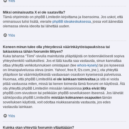
Ylös
Miksi ominaisuutta X ei ole saatavilla?
Tämä ohjelmisto on phpBB Limitedin kirjoittama ja lisensoima. Jos uskot, että
ominaisuus tulisi lisätä, vieraile
phpBB ideakeskuksessa
, jossa voit äänestää
olemassa olevia ideoita tai lähettää uuden.
Ylös
Keneen minun tulee olla yhteydessä väärinkäytöstapauksissa tai
lakiasioissa tähän foorumiin liittyen?
Kuka tahansa “Tiimi”-sivulla mainituista ylläpitäjistä on todennäköisesti sopiva
yhteyshenkilö valituksillesi. Jos et tätä kautta saa vastausta, sinun kannattaa
ottaa yhteyttä verkkotunnuksen omistajaan (tee
whois-kysely
) tai jos kyseessä
on ilmaispalvelussa oleva (esim. Yahoo!, free.fr, f2s.com, jne.), ota yhteyttä
ylläpitoon tai väärinkäytöksistä vastaavaan osastoon kyseisessä palvelussa.
Huomaa, että phpBB Limitedillä
ei ole lainkaan toimivaltaa
ja sitä ei voida
pitää vastuussa miten, missä tai kenen toimesta tämä foorumi on käytössä. Älä
ota yhteyttä phpBB Limitediin missään lakiasioissa
jotka eivät liity
phpBB.com-sivustoon tai pelkkään phpBB-sovellukseen itseensä. Jos lähetät
sähköpostia phpBB Limitedille
mistään kolmannen osapuolen
tämän
sovelluksen käytöstä, voit odottaa niukkasanaista vastausta, jos edes
vastausta lainkaan.
Ylös
Kuinka otan yhteyttä foorumin ylläpitäjään?