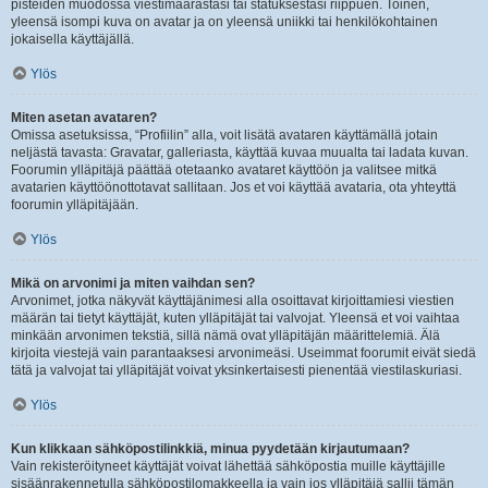
pisteiden muodossa viestimäärästäsi tai statuksestasi riippuen. Toinen,
yleensä isompi kuva on avatar ja on yleensä uniikki tai henkilökohtainen
jokaisella käyttäjällä.
Ylös
Miten asetan avataren?
Omissa asetuksissa, “Profiilin” alla, voit lisätä avataren käyttämällä jotain
neljästä tavasta: Gravatar, galleriasta, käyttää kuvaa muualta tai ladata kuvan.
Foorumin ylläpitäjä päättää otetaanko avataret käyttöön ja valitsee mitkä
avatarien käyttöönottotavat sallitaan. Jos et voi käyttää avataria, ota yhteyttä
foorumin ylläpitäjään.
Ylös
Mikä on arvonimi ja miten vaihdan sen?
Arvonimet, jotka näkyvät käyttäjänimesi alla osoittavat kirjoittamiesi viestien
määrän tai tietyt käyttäjät, kuten ylläpitäjät tai valvojat. Yleensä et voi vaihtaa
minkään arvonimen tekstiä, sillä nämä ovat ylläpitäjän määrittelemiä. Älä
kirjoita viestejä vain parantaaksesi arvonimeäsi. Useimmat foorumit eivät siedä
tätä ja valvojat tai ylläpitäjät voivat yksinkertaisesti pienentää viestilaskuriasi.
Ylös
Kun klikkaan sähköpostilinkkiä, minua pyydetään kirjautumaan?
Vain rekisteröityneet käyttäjät voivat lähettää sähköpostia muille käyttäjille
sisäänrakennetulla sähköpostilomakkeella ja vain jos ylläpitäjä sallii tämän