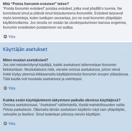
Mitä “Poista foorumin evästeet” tekee?
“Poista foorumin evästeet” poistaa evästeet, jotka ovat phpBB:n luomia. Ne
tunnistavat sinut ja pitävät sinut kirjautuneena foorumille. Evästeet tarjoavat
myös toimintoja, kuten luettujen seurantaa, jos ne ovat foorumin ylläpitäjän
käyttöönottamia. Jos sinulla on sisään tai uloskirjautumisen kanssa ongelmia,
foorumin evästeiden poistaminen voi auttaa.
Ylös
Käyttäjän asetukset
Miten muutan asetuksiani?
Jos olet rekisteröitynyt käyttäjä, kaikki asetuksesi tallennetaan foorumin
tietokantaan. Muokataksesi niitä, vieraile omissa asetuksissa, johon vievä
linkki löytyy yleensä klikkaamalla käyttäjänimeäsi foorumin sivujen ylälaidassa.
Tätä kautta voit muokata asetuksiasi ja valintojasi.
Ylös
Kuinka estän käyttäjänimeni näkymisen paikalla olevissa käyttäjissä?
Omissa asetuksissasi, “Asetukset”-välilehdellä, löydät mahdollisuuden valita
Piilota paikallaolo
. Ottamalla tämän asetuksen käyttöön näyt vain ylläpitäjille,
valvojille ja itsellesi. Sinut lasketaan piilossa oleviin käyttäjiin.
Ylös