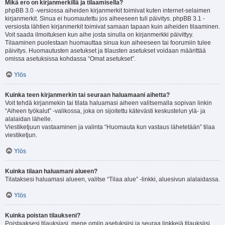
Mikä ero on kirjanmerkillä ja tilaamisella?
phpBB 3.0 -versiossa aiheiden kirjanmerkit toimivat kuten internet-selaimen
kirjanmerkit. Sinua ei huomautettu jos aiheeseen tuli päivitys. phpBB 3.1 -
versiosta lähtien kirjanmerkit toimivat samaan tapaan kuin aiheiden tilaaminen.
Voit saada ilmoituksen kun aihe josta sinulla on kirjanmerkki päivittyy.
Tilaaminen puolestaan huomauttaa sinua kun aiheeseen tai foorumiin tulee
päivitys. Huomautusten asetukset ja tilausten asetukset voidaan määrittää
omissa asetuksissa kohdassa “Omat asetukset”.
Ylös
Kuinka teen kirjanmerkin tai seuraan haluamaani aihetta?
Voit tehdä kirjanmekin tai tilata haluamasi aiheen valitsemalla sopivan linkin
“Aiheen työkalut” -valikossa, joka on sijoitettu kätevästi keskustelun ylä- ja
alalaidan lähelle.
Viestiketjuun vastaaminen ja valinta “Huomauta kun vastaus lähetetään” tilaa
viestiketjun.
Ylös
Kuinka tilaan haluamani alueen?
Tilataksesi haluamasi alueen, valitse “Tilaa alue” -linkki, aluesivun alalaidassa.
Ylös
Kuinka poistan tilaukseni?
Poistaaksesi tilauksiasi, mene omiin asetuksiisi ja seuraa linkkejä tilauksiisi.