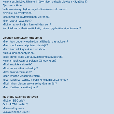
Kuinka estän käyttäjänimeni näkymisen paikalla olevissa käyttäjissä?
Ajat ovat väärin!
Vaihdoin aikavyöhykkeen ja kellonaika on silti väärin!
Kieleni ei ole valittavana!
Mitä kuvia on käyttäjänimeni vieressä?
Miten asetan avataren?
Mikä on arvonimi ja miten vaihdan sen?
Kun klikkaan sähköpostilinkkiä, minua pyydetään kirjautumaan?
Viestien lähetyksen ongelmat
Miten luon uuden viestiketjun tai lähetän vastauksen?
Miten muokkaan tai poistan viestejä?
Miten liitän allekirjoituksen viestiini?
Kuinka luon äänestyksen?
Miksi en voi lisätä vastausvaihtoehtoja kyselyyn?
Kuinka muokkaan tai poistan äänestyksen?
Miksi en pääse alueelle?
Miksi en voi liittää tiedostoja?
Miksi sain varoituksen?
Miten ilmoitan viestin valvojalle?
Mitä “Tallenna”-painike viestin kirjoittamisessa tekee?
Miksi minun viestini tarvitsee hyväksynnän?
Miten tönäisen viestiketjuani?
Muotoilu ja aiheiden tyypit
Mikä on BBCode?
Onko HTML sallittu?
Mitä ovat hymiöt?
Voinko lähettää kuvia?