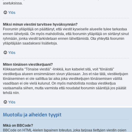
asetuksissa.
Ylös
Miksi minun viestini tarvitsee hyväksynnän?
Foorumin ylläpitäjä on päättänyt, että viestit kyseiselle alueelle tulee tarkastaa
ennen lähetystä. On myös mahdollista, että foorumin ylläpitäjä on siirtänyt sinut
ryhmään, jonka viestit tarkistetaan ennen lähettämistä. Ota yhteyttä foorumin
ylläpitäjään saadaksesi lisätietoja.
Ylös
Miten tönäisen viestiketjuani?
Klikkaamalla “Tönaise viestiä” -linkkiä, kun katselet sitä, voit “tönäistä”
viestiketjua alueen ensimmäisen sivun yläosaan. Jos et näe tätä, viestiketjujen
tönäiseminen ei ole sallittua tai aika joka viestiketjujen tönäisemisen välillä
vaaditaan ei ole vielä kulunut. On myös mahdollista nostaa viestiketjua
vastaamalla siihen, mutta varmista että noudatat foorumin sääntöjä jos päätät
tehdä niin.
Ylös
Muotoilu ja aiheiden tyypit
Mikä on BBCode?
BBCode on HTML-kielen tapainen toteutus, joka tarjoaa tiettyjen viestin osien