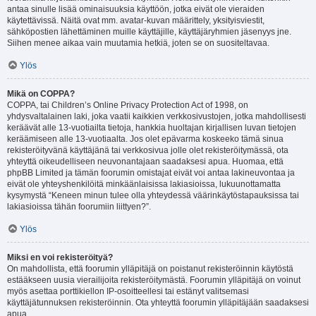
antaa sinulle lisää ominaisuuksia käyttöön, jotka eivät ole vieraiden
käytettävissä. Näitä ovat mm. avatar-kuvan määrittely, yksityisviestit,
sähköpostien lähettäminen muille käyttäjille, käyttäjäryhmien jäsenyys jne.
Siihen menee aikaa vain muutamia hetkiä, joten se on suositeltavaa.
Ylös
Mikä on COPPA?
COPPA, tai Children’s Online Privacy Protection Act of 1998, on
yhdysvaltalainen laki, joka vaatii kaikkien verkkosivustojen, jotka mahdollisesti
keräävät alle 13-vuotiailta tietoja, hankkia huoltajan kirjallisen luvan tietojen
keräämiseen alle 13-vuotiaalta. Jos olet epävarma koskeeko tämä sinua
rekisteröityvänä käyttäjänä tai verkkosivua jolle olet rekisteröitymässä, ota
yhteyttä oikeudelliseen neuvonantajaan saadaksesi apua. Huomaa, että
phpBB Limited ja tämän foorumin omistajat eivät voi antaa lakineuvontaa ja
eivät ole yhteyshenkilöitä minkäänlaisissa lakiasioissa, lukuunottamatta
kysymystä “Keneen minun tulee olla yhteydessä väärinkäytöstapauksissa tai
lakiasioissa tähän foorumiin liittyen?”.
Ylös
Miksi en voi rekisteröityä?
On mahdollista, että foorumin ylläpitäjä on poistanut rekisteröinnin käytöstä
estääkseen uusia vierailijoita rekisteröitymästä. Foorumin ylläpitäjä on voinut
myös asettaa porttikiellon IP-osoitteellesi tai estänyt valitsemasi
käyttäjätunnuksen rekisteröinnin. Ota yhteyttä foorumin ylläpitäjään saadaksesi
apua.