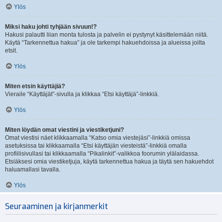
Ylös
Miksi haku johti tyhjään sivuun!?
Hakusi palautti liian monta tulosta ja palvelin ei pystynyt käsittelemään niitä.
Käytä “Tarkennettua hakua” ja ole tarkempi hakuehdoissa ja alueissa joilta
etsit.
Ylös
Miten etsin käyttäjiä?
Vieraile “Käyttäjät”-sivulla ja klikkaa “Etsi käyttäjä”-linkkiä.
Ylös
Miten löydän omat viestini ja viestiketjuni?
Omat viestisi näet klikkaamalla “Katso omia viestejäsi”-linkkiä omissa
asetuksissa tai klikkaamalla “Etsi käyttäjän viesteistä”-linkkiä omalla
profiilisivullasi tai klikkaamalla “Pikalinkit”-valikkoa foorumin ylälaidassa.
Etsiäksesi omia viestiketjuja, käytä tarkennettua hakua ja täytä sen hakuehdot
haluamallasi tavalla.
Ylös
Seuraaminen ja kirjanmerkit