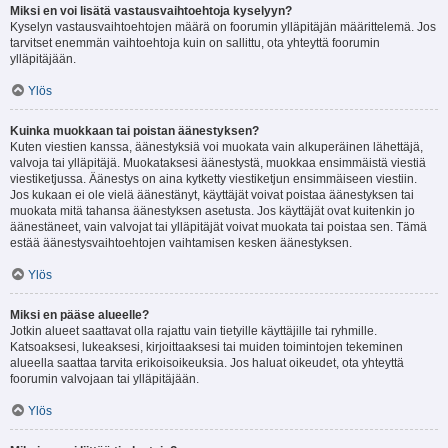
Miksi en voi lisätä vastausvaihtoehtoja kyselyyn?
Kyselyn vastausvaihtoehtojen määrä on foorumin ylläpitäjän määrittelemä. Jos
tarvitset enemmän vaihtoehtoja kuin on sallittu, ota yhteyttä foorumin
ylläpitäjään.
Ylös
Kuinka muokkaan tai poistan äänestyksen?
Kuten viestien kanssa, äänestyksiä voi muokata vain alkuperäinen lähettäjä,
valvoja tai ylläpitäjä. Muokataksesi äänestystä, muokkaa ensimmäistä viestiä
viestiketjussa. Äänestys on aina kytketty viestiketjun ensimmäiseen viestiin.
Jos kukaan ei ole vielä äänestänyt, käyttäjät voivat poistaa äänestyksen tai
muokata mitä tahansa äänestyksen asetusta. Jos käyttäjät ovat kuitenkin jo
äänestäneet, vain valvojat tai ylläpitäjät voivat muokata tai poistaa sen. Tämä
estää äänestysvaihtoehtojen vaihtamisen kesken äänestyksen.
Ylös
Miksi en pääse alueelle?
Jotkin alueet saattavat olla rajattu vain tietyille käyttäjille tai ryhmille.
Katsoaksesi, lukeaksesi, kirjoittaaksesi tai muiden toimintojen tekeminen
alueella saattaa tarvita erikoisoikeuksia. Jos haluat oikeudet, ota yhteyttä
foorumin valvojaan tai ylläpitäjään.
Ylös