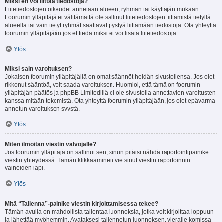
Miksi en voi liittää tiedostoja?
Liitetiedostojen oikeudet annetaan alueen, ryhmän tai käyttäjän mukaan.
Foorumin ylläpitäjä ei välttämättä ole sallinut liitetiedostojen liittämistä tietyllä
alueella tai vain tietyt ryhmät saattavat pystyä liittämään tiedostoja. Ota yhteyttä
foorumin ylläpitäjään jos et tiedä miksi et voi lisätä liitetiedostoja.
Ylös
Miksi sain varoituksen?
Jokaisen foorumin ylläpitäjällä on omat säännöt heidän sivustollensa. Jos olet
rikkonut sääntöä, voit saada varoituksen. Huomioi, että tämä on foorumin
ylläpitäjän päätös ja phpBB Limitedillä ei ole sivustolla annettavien varoitusten
kanssa mitään tekemistä. Ota yhteyttä foorumin ylläpitäjään, jos olet epävarma
annetun varoituksen syystä.
Ylös
Miten ilmoitan viestin valvojalle?
Jos foorumin ylläpitäjä on sallinut sen, sinun pitäisi nähdä raportointipainike
viestin yhteydessä. Tämän klikkaaminen vie sinut viestin raportoinnin
vaiheiden läpi.
Ylös
Mitä “Tallenna”-painike viestin kirjoittamisessa tekee?
Tämän avulla on mahdollista tallentaa luonnoksia, jotka voit kirjoittaa loppuun
ja lähettää myöhemmin. Avataksesi tallennetun luonnoksen, vieraile komissa