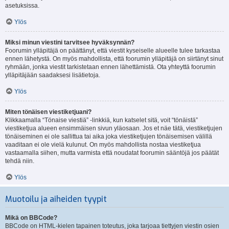
asetuksissa.
Ylös
Miksi minun viestini tarvitsee hyväksynnän?
Foorumin ylläpitäjä on päättänyt, että viestit kyseiselle alueelle tulee tarkastaa
ennen lähetystä. On myös mahdollista, että foorumin ylläpitäjä on siirtänyt sinut
ryhmään, jonka viestit tarkistetaan ennen lähettämistä. Ota yhteyttä foorumin
ylläpitäjään saadaksesi lisätietoja.
Ylös
Miten tönäisen viestiketjuani?
Klikkaamalla “Tönaise viestiä” -linkkiä, kun katselet sitä, voit “tönäistä”
viestiketjua alueen ensimmäisen sivun yläosaan. Jos et näe tätä, viestiketjujen
tönäiseminen ei ole sallittua tai aika joka viestiketjujen tönäisemisen välillä
vaaditaan ei ole vielä kulunut. On myös mahdollista nostaa viestiketjua
vastaamalla siihen, mutta varmista että noudatat foorumin sääntöjä jos päätät
tehdä niin.
Ylös
Muotoilu ja aiheiden tyypit
Mikä on BBCode?
BBCode on HTML-kielen tapainen toteutus, joka tarjoaa tiettyjen viestin osien