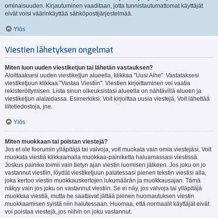
ominaisuuden. Kirjautuminen vaaditaan, jotta tunnistautumattomat käyttäjät
eivät voisi väärinkäyttää sähköpostijärjestelmää.
Ylös
Viestien lähetyksen ongelmat
Miten luon uuden viestiketjun tai lähetän vastauksen?
Aloittaaksesi uuden viestiketjun alueella, klikkaa "Uusi Aihe". Vastataksesi
viestiketjuun klikkaa "Vastaa Viestiin". Viestien kirjoittaminen voi vaatia
rekisteröitymisen. Lista sinun oikeuksistasi alueella on nähtävillä alueen ja
viestiketjun alalaidassa. Esimerkiksi: Voit kirjoittaa uusia viestejä, Voit lähettää
liitetiedostoja, jne.
Ylös
Miten muokkaan tai poistan viestejä?
Jos et ole foorumin ylläpitäjä tai valvoja, voit muokata vain omia viestejäsi. Voit
muokata viestiä klikkaamalla muokkaa-painiketta haluamassasi viestissä.
Joskus painike toimii vain tietyn ajan viestin luomisen jälkeen. Jos joku on jo
vastannut viestiin, löydät viestiketjuun palatessasi pienen tekstin viestisi alla,
joka kertoo viestin muokkauskertojen lukumäärän ja muokkausajan. Tämä
näkyy vain jos joku on vastannut viestiin. Se ei näy, jos valvoja tai ylläpitäjä
muokkaa viestiä, mutta he saattavat jättää pienen huomautuksen viestin
muokkaamisen syistä niin halutessaan. Huomaa, että normaalit käyttäjät eivät
voi poistaa viestejä, jos niihin on joku vastannut.