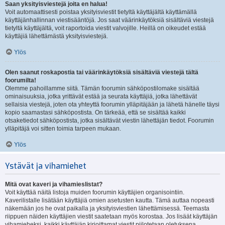
Saan yksityisviestejä joita en halua!
Voit automaattisesti poistaa yksityisviestit tietyltä käyttäjältä käyttämällä
käyttäjänhallinnan viestisääntöjä. Jos saat väärinkäytöksiä sisältäviä viestejä
tietyltä käyttäjältä, voit raportoida viestit valvojille. Heillä on oikeudet estää
käyttäjiä lähettämästä yksityisviestejä.
Ylös
Olen saanut roskapostia tai väärinkäytöksiä sisältäviä viestejä tältä
foorumilta!
Olemme pahoillamme siitä. Tämän foorumin sähköpostilomake sisältää
ominaisuuksia, jotka yrittävät estää ja seurata käyttäjiä, jotka lähettävät
sellaisia viestejä, joten ota yhteyttä foorumin ylläpitäjään ja lähetä hänelle täysi
kopio saamastasi sähköpostista. On tärkeää, että se sisältää kaikki
otsaketiedot sähköpostista, jotka sisältävät viestin lähettäjän tiedot. Foorumin
ylläpitäjä voi sitten toimia tarpeen mukaan.
Ylös
Ystävät ja vihamiehet
Mitä ovat kaveri ja vihamieslistat?
Voit käyttää näitä listoja muiden foorumin käyttäjien organisointiin.
Kaverilistalle lisätään käyttäjiä omien asetusten kautta. Tämä auttaa nopeasti
näkemään jos he ovat paikalla ja yksityisviestien lähettämisessä. Teemasta
riippuen näiden käyttäjien viestit saatetaan myös korostaa. Jos lisäät käyttäjän
vihamieheksi, kaikki käyttäjän kirjoittamat viestit piilotetaan oletuksena.