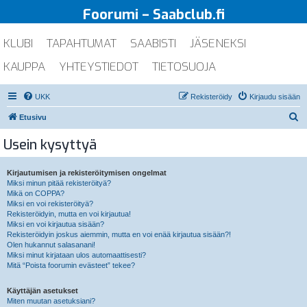
Foorumi – Saabclub.fi
KLUBI
TAPAHTUMAT
SAABISTI
JÄSENEKSI
KAUPPA
YHTEYSTIEDOT
TIETOSUOJA
UKK
Rekisteröidy
Kirjaudu sisään
E
Etusivu
t
Usein kysyttyä
s
i
Kirjautumisen ja rekisteröitymisen ongelmat
Miksi minun pitää rekisteröityä?
Mikä on COPPA?
Miksi en voi rekisteröityä?
Rekisteröidyin, mutta en voi kirjautua!
Miksi en voi kirjautua sisään?
Rekisteröidyin joskus aiemmin, mutta en voi enää kirjautua sisään?!
Olen hukannut salasanani!
Miksi minut kirjataan ulos automaattisesti?
Mitä “Poista foorumin evästeet” tekee?
Käyttäjän asetukset
Miten muutan asetuksiani?