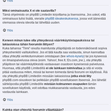
Ylös
Miksi ominaisuutta X ei ole saatavilla?
Tämä ohjelmisto on phpBB Limitedin kirjoittama ja lisensoima. Jos uskot, että
ominaisuus tulisi lisätä, vieraile
phpBB ideakeskuksessa
, jossa voit äänestää
olemassa olevia ideoita tai lähettää uuden.
Ylös
Keneen minun tulee olla yhteydessä väärinkäytöstapauksissa tai
lakiasioissa tähän foorumiin liittyen?
Kuka tahansa “Tiimi”-sivulla mainituista ylläpitäjistä on todennäköisesti sopiva
yhteyshenkilö valituksillesi. Jos et tätä kautta saa vastausta, sinun kannattaa
ottaa yhteyttä verkkotunnuksen omistajaan (tee
whois-kysely
) tai jos kyseessä
on ilmaispalvelussa oleva (esim. Yahoo!, free.fr, f2s.com, jne.), ota yhteyttä
ylläpitoon tai väärinkäytöksistä vastaavaan osastoon kyseisessä palvelussa.
Huomaa, että phpBB Limitedillä
ei ole lainkaan toimivaltaa
ja sitä ei voida
pitää vastuussa miten, missä tai kenen toimesta tämä foorumi on käytössä. Älä
ota yhteyttä phpBB Limitediin missään lakiasioissa
jotka eivät liity
phpBB.com-sivustoon tai pelkkään phpBB-sovellukseen itseensä. Jos lähetät
sähköpostia phpBB Limitedille
mistään kolmannen osapuolen
tämän
sovelluksen käytöstä, voit odottaa niukkasanaista vastausta, jos edes
vastausta lainkaan.
Ylös
Kuinka otan yhteyttä foorumin ylläpitäjään?