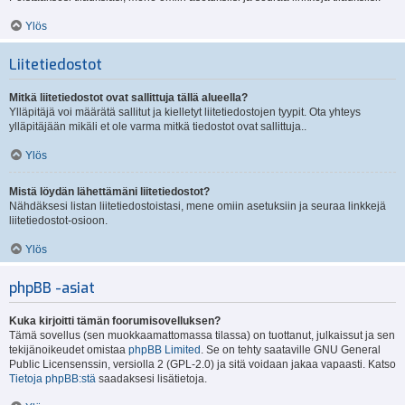
Ylös
Liitetiedostot
Mitkä liitetiedostot ovat sallittuja tällä alueella?
Ylläpitäjä voi määrätä sallitut ja kielletyt liitetiedostojen tyypit. Ota yhteys
ylläpitäjään mikäli et ole varma mitkä tiedostot ovat sallittuja..
Ylös
Mistä löydän lähettämäni liitetiedostot?
Nähdäksesi listan liitetiedostoistasi, mene omiin asetuksiin ja seuraa linkkejä
liitetiedostot-osioon.
Ylös
phpBB -asiat
Kuka kirjoitti tämän foorumisovelluksen?
Tämä sovellus (sen muokkaamattomassa tilassa) on tuottanut, julkaissut ja sen
tekijänoikeudet omistaa
phpBB Limited
. Se on tehty saataville GNU General
Public Licensenssin, versiolla 2 (GPL-2.0) ja sitä voidaan jakaa vapaasti. Katso
Tietoja phpBB:stä
saadaksesi lisätietoja.