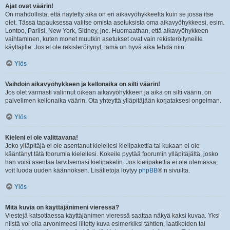
Ajat ovat väärin!
On mahdollista, että näytetty aika on eri aikavyöhykkeeltä kuin se jossa itse
olet. Tässä tapauksessa valitse omista asetuksista oma aikavyöhykkeesi, esim.
Lontoo, Pariisi, New York, Sidney, jne. Huomaathan, että aikavyöhykkeen
vaihtaminen, kuten monet muutkin asetukset ovat vain rekisteröityneille
käyttäjille. Jos et ole rekisteröitynyt, tämä on hyvä aika tehdä niin.
Ylös
Vaihdoin aikavyöhykkeen ja kellonaika on silti väärin!
Jos olet varmasti valinnut oikean aikavyöhykkeen ja aika on silti väärin, on
palvelimen kellonaika väärin. Ota yhteyttä ylläpitäjään korjataksesi ongelman.
Ylös
Kieleni ei ole valittavana!
Joko ylläpitäjä ei ole asentanut kielellesi kielipakettia tai kukaan ei ole
kääntänyt tätä foorumia kielellesi. Kokeile pyytää foorumin ylläpitäjältä, josko
hän voisi asentaa tarvitsemasi kielipaketin. Jos kielipakettia ei ole olemassa,
voit luoda uuden käännöksen. Lisätietoja löytyy
phpBB
®:n sivuilta.
Ylös
Mitä kuvia on käyttäjänimeni vieressä?
Viestejä katsottaessa käyttäjänimen vieressä saattaa näkyä kaksi kuvaa. Yksi
niistä voi olla arvonimeesi liitetty kuva esimerkiksi tähtien, laatikoiden tai