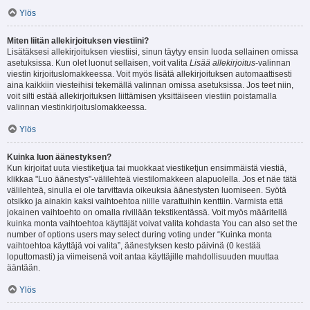
Ylös
Miten liitän allekirjoituksen viestiini?
Lisätäksesi allekirjoituksen viestiisi, sinun täytyy ensin luoda sellainen omissa
asetuksissa. Kun olet luonut sellaisen, voit valita
Lisää allekirjoitus
-valinnan
viestin kirjoituslomakkeessa. Voit myös lisätä allekirjoituksen automaattisesti
aina kaikkiin viesteihisi tekemällä valinnan omissa asetuksissa. Jos teet niin,
voit silti estää allekirjoituksen liittämisen yksittäiseen viestiin poistamalla
valinnan viestinkirjoituslomakkeessa.
Ylös
Kuinka luon äänestyksen?
Kun kirjoitat uuta viestiketjua tai muokkaat viestiketjun ensimmäistä viestiä,
klikkaa "Luo äänestys"-välilehteä viestilomakkeen alapuolella. Jos et näe tätä
välilehteä, sinulla ei ole tarvittavia oikeuksia äänestysten luomiseen. Syötä
otsikko ja ainakin kaksi vaihtoehtoa niille varattuihin kenttiin. Varmista että
jokainen vaihtoehto on omalla rivillään tekstikentässä. Voit myös määritellä
kuinka monta vaihtoehtoa käyttäjät voivat valita kohdasta You can also set the
number of options users may select during voting under “Kuinka monta
vaihtoehtoa käyttäjä voi valita”, äänestyksen kesto päivinä (0 kestää
loputtomasti) ja viimeisenä voit antaa käyttäjille mahdollisuuden muuttaa
ääntään.
Ylös