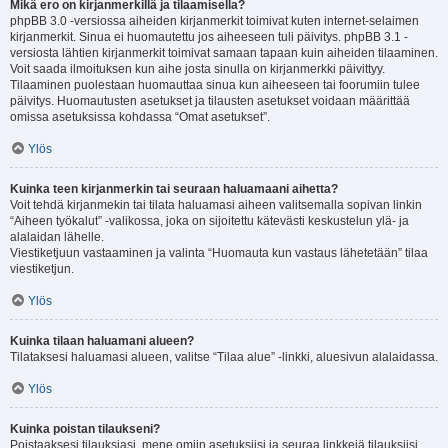
Mikä ero on kirjanmerkillä ja tilaamisella?
phpBB 3.0 -versiossa aiheiden kirjanmerkit toimivat kuten internet-selaimen
kirjanmerkit. Sinua ei huomautettu jos aiheeseen tuli päivitys. phpBB 3.1 -
versiosta lähtien kirjanmerkit toimivat samaan tapaan kuin aiheiden tilaaminen.
Voit saada ilmoituksen kun aihe josta sinulla on kirjanmerkki päivittyy.
Tilaaminen puolestaan huomauttaa sinua kun aiheeseen tai foorumiin tulee
päivitys. Huomautusten asetukset ja tilausten asetukset voidaan määrittää
omissa asetuksissa kohdassa “Omat asetukset”.
Ylös
Kuinka teen kirjanmerkin tai seuraan haluamaani aihetta?
Voit tehdä kirjanmekin tai tilata haluamasi aiheen valitsemalla sopivan linkin
“Aiheen työkalut” -valikossa, joka on sijoitettu kätevästi keskustelun ylä- ja
alalaidan lähelle.
Viestiketjuun vastaaminen ja valinta “Huomauta kun vastaus lähetetään” tilaa
viestiketjun.
Ylös
Kuinka tilaan haluamani alueen?
Tilataksesi haluamasi alueen, valitse “Tilaa alue” -linkki, aluesivun alalaidassa.
Ylös
Kuinka poistan tilaukseni?
Poistaaksesi tilauksiasi, mene omiin asetuksiisi ja seuraa linkkejä tilauksiisi.