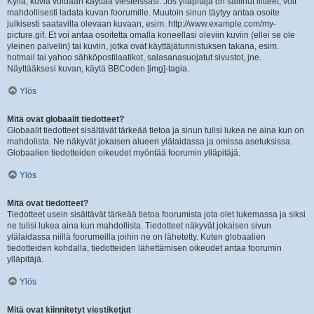
Kyllä, kuvia voidaan käyttää viesteissäsi. Jos ylläpitäjä on sallinut liitteet, voit
mahdollisesti ladata kuvan foorumille. Muutoin sinun täytyy antaa osoite
julkisesti saatavilla olevaan kuvaan, esim. http://www.example.com/my-
picture.gif. Et voi antaa osoitetta omalla koneellasi oleviin kuviin (ellei se ole
yleinen palvelin) tai kuviin, jotka ovat käyttäjätunnistuksen takana, esim.
hotmail tai yahoo sähköpostilaatikot, salasanasuojatut sivustot, jne.
Näyttääksesi kuvan, käytä BBCoden [img]-tagia.
Ylös
Mitä ovat globaalit tiedotteet?
Globaalit tiedotteet sisältävät tärkeää tietoa ja sinun tulisi lukea ne aina kun on
mahdolista. Ne näkyvät jokaisen alueen ylälaidassa ja omissa asetuksissa.
Globaalien tiedotteiden oikeudet myöntää foorumin ylläpitäjä.
Ylös
Mitä ovat tiedotteet?
Tiedotteet usein sisältävät tärkeää tietoa foorumista jota olet lukemassa ja siksi
ne tulisi lukea aina kun mahdollista. Tiedotteet näkyvät jokaisen sivun
ylälaidassa niillä foorumeilla joihin ne on lähetetty. Kuten globaalien
tiedotteiden kohdalla, tiedotteiden lähettämisen oikeudet antaa foorumin
ylläpitäjä.
Ylös
Mitä ovat kiinnitetyt viestiketjut