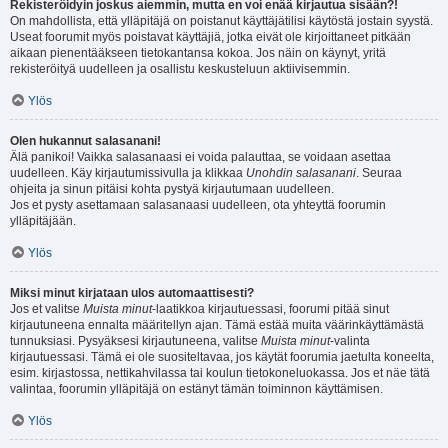
Rekisteröidyin joskus aiemmin, mutta en voi enää kirjautua sisään?!
On mahdollista, että ylläpitäjä on poistanut käyttäjätilisi käytöstä jostain syystä.
Useat foorumit myös poistavat käyttäjiä, jotka eivät ole kirjoittaneet pitkään
aikaan pienentääkseen tietokantansa kokoa. Jos näin on käynyt, yritä
rekisteröityä uudelleen ja osallistu keskusteluun aktiivisemmin.
Ylös
Olen hukannut salasanani!
Älä panikoi! Vaikka salasanaasi ei voida palauttaa, se voidaan asettaa
uudelleen. Käy kirjautumissivulla ja klikkaa
Unohdin salasanani
. Seuraa
ohjeita ja sinun pitäisi kohta pystyä kirjautumaan uudelleen.
Jos et pysty asettamaan salasanaasi uudelleen, ota yhteyttä foorumin
ylläpitäjään.
Ylös
Miksi minut kirjataan ulos automaattisesti?
Jos et valitse
Muista minut
-laatikkoa kirjautuessasi, foorumi pitää sinut
kirjautuneena ennalta määritellyn ajan. Tämä estää muita väärinkäyttämästä
tunnuksiasi. Pysyäksesi kirjautuneena, valitse
Muista minut
-valinta
kirjautuessasi. Tämä ei ole suositeltavaa, jos käytät foorumia jaetulta koneelta,
esim. kirjastossa, nettikahvilassa tai koulun tietokoneluokassa. Jos et näe tätä
valintaa, foorumin ylläpitäjä on estänyt tämän toiminnon käyttämisen.
Ylös