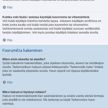
Ylös
Kuinka voin lisätä / poistaa käyttäjiä kavereista tai vihamiehistä
Voit lisätä käyttäjiä listoihisi kahdella tapaa. Jokaisen käyttäjän profiilissa on
linkki jonka kautta voit lisätä heidät joko kavereihin tai vihamiehiin.
Vaihtoehtoisesti omista asetuksista voit lisätä käyttäjiä suoraan syöttämällä
heidän käyttäjänimen. Voit myös poistaa käyttäjiä listaltasi samalta sivulta.
Ylös
Foorumilta hakeminen
Miten etsin alueelta tai alueilta?
Syötä hakutermi hakukenttään, joka sijaitsee etusivulla, alueen tai viestiketjun
sivulla. Tarkennettuun hakuun pääset klikkaamalla “Tarkennettu haku”-linkkiä
joka on saatavilla jokaisella sivulla. Haun sijainti voi riippua käyttämästäsi
tyylistä.
Ylös
Miksi hakuni ei löytänyt mitään?
Hakusi oli todennäköisesti liian epämääräinen ja sisälsi useita yleisiä termejä,
joita phpBB ei ole indeksoinut. Ole tarkempi ja käytä Tarkennetun haun
valintoja.