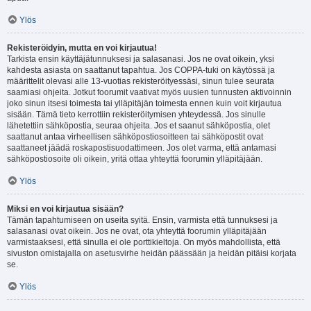
Ylös
Rekisteröidyin, mutta en voi kirjautua!
Tarkista ensin käyttäjätunnuksesi ja salasanasi. Jos ne ovat oikein, yksi
kahdesta asiasta on saattanut tapahtua. Jos COPPA-tuki on käytössä ja
määrittelit olevasi alle 13-vuotias rekisteröityessäsi, sinun tulee seurata
saamiasi ohjeita. Jotkut foorumit vaativat myös uusien tunnusten aktivoinnin
joko sinun itsesi toimesta tai ylläpitäjän toimesta ennen kuin voit kirjautua
sisään. Tämä tieto kerrottiin rekisteröitymisen yhteydessä. Jos sinulle
lähetettiin sähköpostia, seuraa ohjeita. Jos et saanut sähköpostia, olet
saattanut antaa virheellisen sähköpostiosoitteen tai sähköpostit ovat
saattaneet jäädä roskapostisuodattimeen. Jos olet varma, että antamasi
sähköpostiosoite oli oikein, yritä ottaa yhteyttä foorumin ylläpitäjään.
Ylös
Miksi en voi kirjautua sisään?
Tämän tapahtumiseen on useita syitä. Ensin, varmista että tunnuksesi ja
salasanasi ovat oikein. Jos ne ovat, ota yhteyttä foorumin ylläpitäjään
varmistaaksesi, että sinulla ei ole porttikieltoja. On myös mahdollista, että
sivuston omistajalla on asetusvirhe heidän päässään ja heidän pitäisi korjata
se.
Ylös