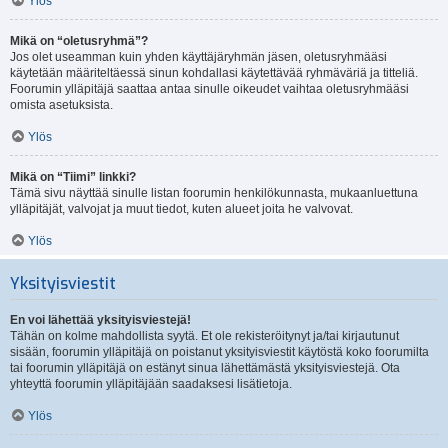
Ylös
Mikä on “oletusryhmä”?
Jos olet useamman kuin yhden käyttäjäryhmän jäsen, oletusryhmääsi
käytetään määriteltäessä sinun kohdallasi käytettävää ryhmäväriä ja titteliä.
Foorumin ylläpitäjä saattaa antaa sinulle oikeudet vaihtaa oletusryhmääsi
omista asetuksista.
Ylös
Mikä on “Tiimi” linkki?
Tämä sivu näyttää sinulle listan foorumin henkilökunnasta, mukaanluettuna
ylläpitäjät, valvojat ja muut tiedot, kuten alueet joita he valvovat.
Ylös
Yksityisviestit
En voi lähettää yksityisviestejä!
Tähän on kolme mahdollista syytä. Et ole rekisteröitynyt ja/tai kirjautunut
sisään, foorumin ylläpitäjä on poistanut yksityisviestit käytöstä koko foorumilta
tai foorumin ylläpitäjä on estänyt sinua lähettämästä yksityisviestejä. Ota
yhteyttä foorumin ylläpitäjään saadaksesi lisätietoja.
Ylös