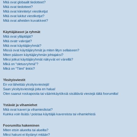
Mitä ovat globaalit tiedotteet?
Mitä ovat tiedotteet?
Mitä ovat kiinnitetyt viestiketjut
Mitä ovat lukitut viestiketjut?
Mitä ovat aiheiden kuvakkeet?
Käyttäjätasot ja ryhmät
Mitä ovat ylläpitäjät?
Mitä ovatr valvojat?
Mitä ovat käyttäjäryhmät?
Missä ovat käyttäjäryhmät ja miten liityn sellaiseen?
Miten pääsen käyttäjäryhmän johtajaksi?
Miksi jotkut käyttäjäryhmät näkyvät eri väreillä?
Mikä on “oletusryhmä”?
Mikä on “Tiimi” linkki?
Yksityisviestit
En voi lähettää yksityisviestejä!
Saan yksityisviestejä joita en halua!
Olen saanut roskapostia tai väärinkäytöksiä sisältäviä viestejä tältä foorumilta!
Ystävät ja vihamiehet
Mitä ovat kaveri ja vihamieslistat?
Kuinka voin lisätä / poistaa käyttäjiä kavereista tai vihamiehistä
Foorumilta hakeminen
Miten etsin alueelta tai alueilta?
Miksi hakuni ei löytänyt mitään?