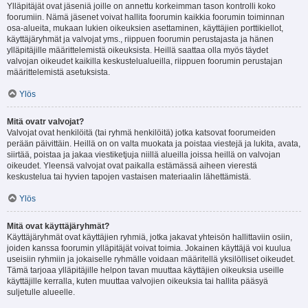
Ylläpitäjät ovat jäseniä joille on annettu korkeimman tason kontrolli koko
foorumiin. Nämä jäsenet voivat hallita foorumin kaikkia foorumin toiminnan
osa-alueita, mukaan lukien oikeuksien asettaminen, käyttäjien porttikiellot,
käyttäjäryhmät ja valvojat yms., riippuen foorumin perustajasta ja hänen
ylläpitäjille määrittelemistä oikeuksista. Heillä saattaa olla myös täydet
valvojan oikeudet kaikilla keskustelualueilla, riippuen foorumin perustajan
määrittelemistä asetuksista.
Ylös
Mitä ovatr valvojat?
Valvojat ovat henkilöitä (tai ryhmä henkilöitä) jotka katsovat foorumeiden
perään päivittäin. Heillä on on valta muokata ja poistaa viestejä ja lukita, avata,
siirtää, poistaa ja jakaa viestiketjuja niillä alueilla joissa heillä on valvojan
oikeudet. Yleensä valvojat ovat paikalla estämässä aiheen vierestä
keskustelua tai hyvien tapojen vastaisen materiaalin lähettämistä.
Ylös
Mitä ovat käyttäjäryhmät?
Käyttäjäryhmät ovat käyttäjien ryhmiä, jotka jakavat yhteisön hallittaviin osiin,
joiden kanssa foorumin ylläpitäjät voivat toimia. Jokainen käyttäjä voi kuulua
useisiin ryhmiin ja jokaiselle ryhmälle voidaan määritellä yksilölliset oikeudet.
Tämä tarjoaa ylläpitäjille helpon tavan muuttaa käyttäjien oikeuksia useille
käyttäjille kerralla, kuten muuttaa valvojien oikeuksia tai hallita pääsyä
suljetulle alueelle.