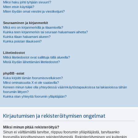
Miksi haku johti tyhjään sivuun!?
Miten etsin käyttäjiä?
Miten löydän omat viestini ja viestiketjuni?
Seuraaminen ja kirjanmerkit
Mikä ero on kirjanmerkillä ja tilaamisella?
Kuinka teen kirjanmerkin tai seuraan haluamaani aihetta?
Kuinka tilaan haluamani alueen?
Kuinka poistan tilaukseni?
Liitetiedostot
Mitkä liitetiedostot ovat sallittuja tällä alueella?
Mistä löydän lähettämäni liitetiedostot?
phpBB -asiat
Kuka kirjoitti tämän foorumisovelluksen?
Miksi ominaisuutta X ei ole saatavilla?
Keneen minun tulee olla yhteydessä väärinkäytöstapauksissa tai lakiasioissa tähän
foorumiin liittyen?
Kuinka otan yhteyttä foorumin ylläpitäjään?
Kirjautumisen ja rekisteröitymisen ongelmat
Miksi minun pitää rekisteröityä?
Sinun ei välttämättä tarvitse, riippuu foorumin ylläpitäjästä, tarvitaanko
foorumilla kirjoittamiseen rekisteröitymistä. Rekisteröityminen voi kuitenkin