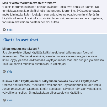
Mitä “Poista foorumin evästeet” tekee?
“Poista foorumin evästeet” poistaa evästeet, jotka ovat phpBB:n luomia. Ne
tunnistavat sinut ja pitävät sinut kirjautuneena foorumille. Evästeet tarjoavat
myös toimintoja, kuten luettujen seurantaa, jos ne ovat foorumin ylläpitäjän
käyttöönottamia. Jos sinulla on sisään tai uloskirjautumisen kanssa ongelmia,
foorumin evästeiden poistaminen voi auttaa.
Ylös
Käyttäjän asetukset
Miten muutan asetuksiani?
Jos olet rekisteröitynyt käyttäjä, kaikki asetuksesi tallennetaan foorumin
tietokantaan. Muokataksesi niitä, vieraile omissa asetuksissa, johon vievä
linkki löytyy yleensä klikkaamalla käyttäjänimeäsi foorumin sivujen ylälaidassa.
Tätä kautta voit muokata asetuksiasi ja valintojasi.
Ylös
Kuinka estän käyttäjänimeni näkymisen paikalla olevissa käyttäjissä?
Omissa asetuksissasi, “Asetukset”-välilehdellä, löydät mahdollisuuden valita
Piilota paikallaolo
. Ottamalla tämän asetuksen käyttöön näyt vain ylläpitäjille,
valvojille ja itsellesi. Sinut lasketaan piilossa oleviin käyttäjiin.
Ylös