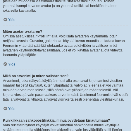
pisteiden muodossa viestimäärästäsi tai statuksestasi riippuen. Toinen,
yleensä isompi kuva on avatar ja on yleensä uniikki tai henkilökohtainen
jokaisella käyttäjällä.
Ylös
Miten asetan avataren?
Omissa asetuksissa, “Profiilin” alla, voit lisätä avataren käyttämällä jotain
neljästä tavasta: Gravatar, galleriasta, käyttää kuvaa muualta tai ladata kuvan.
Foorumin ylläpitäjä päättää otetaanko avataret käyttöön ja valitsee mitkä
avatarien käyttöönottotavat sallitaan. Jos et voi käyttää avataria, ota yhteyttä
foorumin ylläpitäjään.
Ylös
Mikä on arvonimi ja miten vaihdan sen?
Arvonimet, jotka näkyvät käyttäjänimesi alla osoittavat kirjoittamiesi viestien
määrän tai tietyt käyttäjät, kuten ylläpitäjät tai valvojat. Yleensä et voi vaihtaa
minkään arvonimen tekstiä, sillä nämä ovat ylläpitäjän määrittelemiä. Älä
kirjoita viestejä vain parantaaksesi arvonimeäsi. Useimmat foorumit eivät siedä
tätä ja valvojat tai ylläpitäjät voivat yksinkertaisesti pienentää viestilaskuriasi.
Ylös
Kun klikkaan sähköpostilinkkiä, minua pyydetään kirjautumaan?
Vain rekisteröityneet käyttäjät voivat lähettää sähköpostia muille käyttäjille
sisäänrakennetulla sähköpostilomakkeella ja vain jos ylläpitäjä sallii tämän