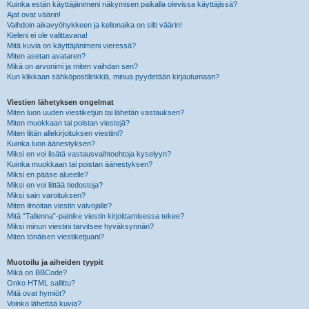
Kuinka estän käyttäjänimeni näkymisen paikalla olevissa käyttäjissä?
Ajat ovat väärin!
Vaihdoin aikavyöhykkeen ja kellonaika on silti väärin!
Kieleni ei ole valittavana!
Mitä kuvia on käyttäjänimeni vieressä?
Miten asetan avataren?
Mikä on arvonimi ja miten vaihdan sen?
Kun klikkaan sähköpostilinkkiä, minua pyydetään kirjautumaan?
Viestien lähetyksen ongelmat
Miten luon uuden viestiketjun tai lähetän vastauksen?
Miten muokkaan tai poistan viestejä?
Miten liitän allekirjoituksen viestiini?
Kuinka luon äänestyksen?
Miksi en voi lisätä vastausvaihtoehtoja kyselyyn?
Kuinka muokkaan tai poistan äänestyksen?
Miksi en pääse alueelle?
Miksi en voi liittää tiedostoja?
Miksi sain varoituksen?
Miten ilmoitan viestin valvojalle?
Mitä “Tallenna”-painike viestin kirjoittamisessa tekee?
Miksi minun viestini tarvitsee hyväksynnän?
Miten tönäisen viestiketjuani?
Muotoilu ja aiheiden tyypit
Mikä on BBCode?
Onko HTML sallittu?
Mitä ovat hymiöt?
Voinko lähettää kuvia?