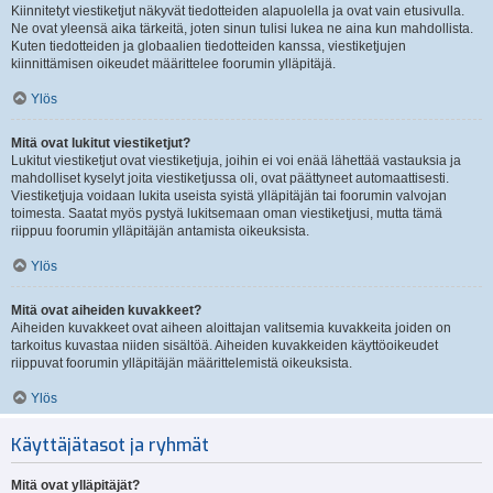
Kiinnitetyt viestiketjut näkyvät tiedotteiden alapuolella ja ovat vain etusivulla.
Ne ovat yleensä aika tärkeitä, joten sinun tulisi lukea ne aina kun mahdollista.
Kuten tiedotteiden ja globaalien tiedotteiden kanssa, viestiketjujen
kiinnittämisen oikeudet määrittelee foorumin ylläpitäjä.
Ylös
Mitä ovat lukitut viestiketjut?
Lukitut viestiketjut ovat viestiketjuja, joihin ei voi enää lähettää vastauksia ja
mahdolliset kyselyt joita viestiketjussa oli, ovat päättyneet automaattisesti.
Viestiketjuja voidaan lukita useista syistä ylläpitäjän tai foorumin valvojan
toimesta. Saatat myös pystyä lukitsemaan oman viestiketjusi, mutta tämä
riippuu foorumin ylläpitäjän antamista oikeuksista.
Ylös
Mitä ovat aiheiden kuvakkeet?
Aiheiden kuvakkeet ovat aiheen aloittajan valitsemia kuvakkeita joiden on
tarkoitus kuvastaa niiden sisältöä. Aiheiden kuvakkeiden käyttöoikeudet
riippuvat foorumin ylläpitäjän määrittelemistä oikeuksista.
Ylös
Käyttäjätasot ja ryhmät
Mitä ovat ylläpitäjät?