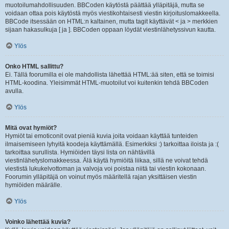
muotoilumahdollisuuden. BBCoden käytöstä päättää ylläpitäjä, mutta se
voidaan ottaa pois käytöstä myös viestikohtaisesti viestin kirjoituslomakkeella.
BBCode itsessään on HTML:n kaltainen, mutta tagit käyttävät < ja > merkkien
sijaan hakasulkuja [ ja ]. BBCoden oppaan löydät viestinlähetyssivun kautta.
Ylös
Onko HTML sallittu?
Ei. Tällä foorumilla ei ole mahdollista lähettää HTML:ää siten, että se toimisi
HTML-koodina. Yleisimmät HTML-muotoilut voi kuitenkin tehdä BBCoden
avulla.
Ylös
Mitä ovat hymiöt?
Hymiöt tai emoticonit ovat pieniä kuvia joita voidaan käyttää tunteiden
ilmaisemiseen lyhyitä koodeja käyttämällä. Esimerkiksi :) tarkoittaa iloista ja :(
tarkoittaa surullista. Hymiöiden täysi lista on nähtävillä
viestinlähetyslomakkeessa. Älä käytä hymiöitä liikaa, sillä ne voivat tehdä
viestistä lukukelvottoman ja valvoja voi poistaa niitä tai viestin kokonaan.
Foorumin ylläpitäjä on voinut myös määritellä rajan yksittäisen viestin
hymiöiden määrälle.
Ylös
Voinko lähettää kuvia?