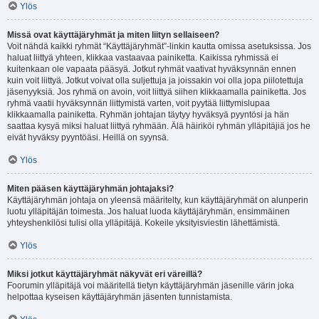
Ylös
Missä ovat käyttäjäryhmät ja miten liityn sellaiseen?
Voit nähdä kaikki ryhmät “Käyttäjäryhmät”-linkin kautta omissa asetuksissa. Jos
haluat liittyä yhteen, klikkaa vastaavaa painiketta. Kaikissa ryhmissä ei
kuitenkaan ole vapaata pääsyä. Jotkut ryhmät vaativat hyväksynnän ennen
kuin voit liittyä. Jotkut voivat olla suljettuja ja joissakin voi olla jopa piilotettuja
jäsenyyksiä. Jos ryhmä on avoin, voit liittyä siihen klikkaamalla painiketta. Jos
ryhmä vaatii hyväksynnän liittymistä varten, voit pyytää liittymislupaa
klikkaamalla painiketta. Ryhmän johtajan täytyy hyväksyä pyyntösi ja hän
saattaa kysyä miksi haluat liittyä ryhmään. Älä häiriköi ryhmän ylläpitäjiä jos he
eivät hyväksy pyyntöäsi. Heillä on syynsä.
Ylös
Miten pääsen käyttäjäryhmän johtajaksi?
Käyttäjäryhmän johtaja on yleensä määritelty, kun käyttäjäryhmät on alunperin
luotu ylläpitäjän toimesta. Jos haluat luoda käyttäjäryhmän, ensimmäinen
yhteyshenkilösi tulisi olla ylläpitäjä. Kokeile yksityisviestin lähettämistä.
Ylös
Miksi jotkut käyttäjäryhmät näkyvät eri väreillä?
Foorumin ylläpitäjä voi määritellä tietyn käyttäjäryhmän jäsenille värin joka
helpottaa kyseisen käyttäjäryhmän jäsenten tunnistamista.