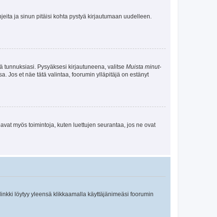
jeita ja sinun pitäisi kohta pystyä kirjautumaan uudelleen.
tä tunnuksiasi. Pysyäksesi kirjautuneena, valitse
Muista minut
-
sa. Jos et näe tätä valintaa, foorumin ylläpitäjä on estänyt
oavat myös toimintoja, kuten luettujen seurantaa, jos ne ovat
 linkki löytyy yleensä klikkaamalla käyttäjänimeäsi foorumin