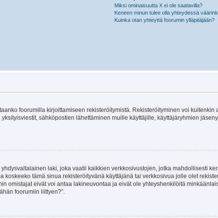
Miksi ominaisuutta X ei ole saatavilla?
Keneen minun tulee olla yhteydessä väärinkäy
Kuinka otan yhteyttä foorumin ylläpitäjään?
vitaanko foorumilla kirjoittamiseen rekisteröitymistä. Rekisteröityminen voi kuitenkin
 yksityisviestit, sähköpostien lähettäminen muille käyttäjille, käyttäjäryhmien jäs
hdysvaltalainen laki, joka vaatii kaikkien verkkosivustojen, jotka mahdollisesti kerää
a koskeeko tämä sinua rekisteröityvänä käyttäjänä tai verkkosivua jolle olet rekis
 omistajat eivät voi antaa lakineuvontaa ja eivät ole yhteyshenkilöitä minkäänla
ähän foorumiin liittyen?”.