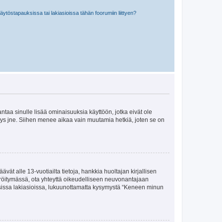
töstapauksissa tai lakiasioissa tähän foorumiin liittyen?
 antaa sinulle lisää ominaisuuksia käyttöön, jotka eivät ole
enyys jne. Siihen menee aikaa vain muutamia hetkiä, joten se on
vät alle 13-vuotiailta tietoja, hankkia huoltajan kirjallisen
teröitymässä, ota yhteyttä oikeudelliseen neuvonantajaan
isissa lakiasioissa, lukuunottamatta kysymystä “Keneen minun