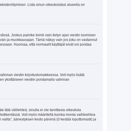
 rekisteröitymisen. Lista sinun oikeuksistasi alueella on
tissä. Joskus painike toimii vain tietyn ajan viestin luomisen
umäärän ja muokkausajan. Tämä näkyy vain jos joku on vastannut
tessaan. Huomaa, että normaalit käyttäjät eivät voi poistaa
valinnan viestin kirjoituslomakkeessa. Voit myös lisätä
isen yksittäiseen viestiin poistamalla valinnan
 tätä välilehteä, sinulla ei ole tarvittavia oikeuksia
 tekstikentässä. Voit myös määritellä kuinka monta vaihtoehtoa
 valita”, äänestyksen kesto päivinä (0 kestää loputtomasti) ja