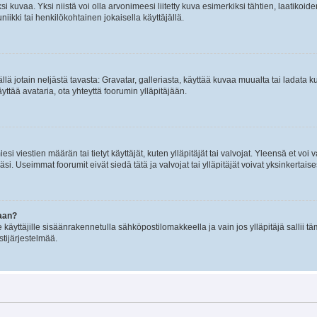
 kuvaa. Yksi niistä voi olla arvonimeesi liitetty kuva esimerkiksi tähtien, laatikoid
iikki tai henkilökohtainen jokaisella käyttäjällä.
mällä jotain neljästä tavasta: Gravatar, galleriasta, käyttää kuvaa muualta tai ladata
äyttää avataria, ota yhteyttä foorumin ylläpitäjään.
iesi viestien määrän tai tietyt käyttäjät, kuten ylläpitäjät tai valvojat. Yleensä et vo
i. Useimmat foorumit eivät siedä tätä ja valvojat tai ylläpitäjät voivat yksinkertaise
aan?
le käyttäjille sisäänrakennetulla sähköpostilomakkeella ja vain jos ylläpitäjä sallii
stijärjestelmää.