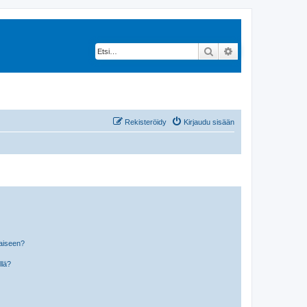
Etsi
Tarkennettu hak
Rekisteröidy
Kirjaudu sisään
laiseen?
llä?