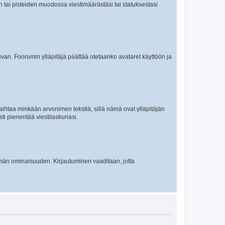
en tai pisteiden muodossa viestimäärästäsi tai statuksestasi
 kuvan. Foorumin ylläpitäjä päättää otetaanko avataret käyttöön ja
i vaihtaa minkään arvonimen tekstiä, sillä nämä ovat ylläpitäjän
sti pienentää viestilaskuriasi.
 tämän ominaisuuden. Kirjautuminen vaaditaan, jotta