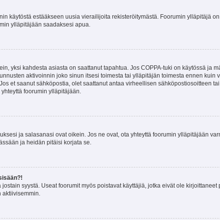
nin käytöstä estääkseen uusia vierailijoita rekisteröitymästä. Foorumin ylläpitäjä on v
umin ylläpitäjään saadaksesi apua.
ein, yksi kahdesta asiasta on saattanut tapahtua. Jos COPPA-tuki on käytössä ja määri
nnusten aktivoinnin joko sinun itsesi toimesta tai ylläpitäjän toimesta ennen kuin vo
. Jos et saanut sähköpostia, olet saattanut antaa virheellisen sähköpostiosoitteen t
 yhteyttä foorumin ylläpitäjään.
sesi ja salasanasi ovat oikein. Jos ne ovat, ota yhteyttä foorumin ylläpitäjään varmi
ssään ja heidän pitäisi korjata se.
sisään?!
stä jostain syystä. Useat foorumit myös poistavat käyttäjiä, jotka eivät ole kirjoitta
n aktiivisemmin.