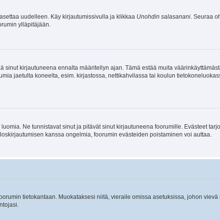
asettaa uudelleen. Käy kirjautumissivulla ja klikkaa
Unohdin salasanani
. Seuraa oh
rumin ylläpitäjään.
tää sinut kirjautuneena ennalta määritellyn ajan. Tämä estää muita väärinkäyttämäs
rumia jaetulta koneelta, esim. kirjastossa, nettikahvilassa tai koulun tietokoneluokas
luomia. Ne tunnistavat sinut ja pitävät sinut kirjautuneena foorumille. Evästeet tarj
i uloskirjautumisen kanssa ongelmia, foorumin evästeiden poistaminen voi auttaa.
n foorumin tietokantaan. Muokataksesi niitä, vieraile omissa asetuksissa, johon vievä
ntojasi.