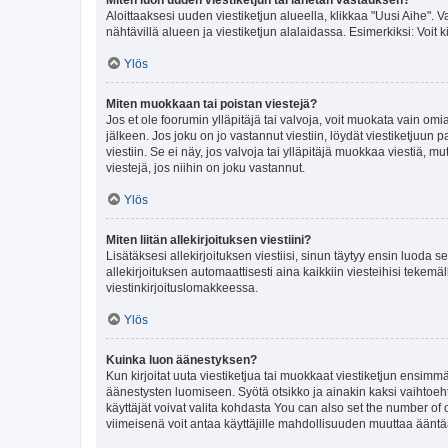
Aloittaaksesi uuden viestiketjun alueella, klikkaa "Uusi Aihe". Va
nähtävillä alueen ja viestiketjun alalaidassa. Esimerkiksi: Voit kir
Ylös
Miten muokkaan tai poistan viestejä?
Jos et ole foorumin ylläpitäjä tai valvoja, voit muokata vain om
jälkeen. Jos joku on jo vastannut viestiin, löydät viestiketjuu
viestiin. Se ei näy, jos valvoja tai ylläpitäjä muokkaa viestiä,
viestejä, jos niihin on joku vastannut.
Ylös
Miten liitän allekirjoituksen viestiini?
Lisätäksesi allekirjoituksen viestiisi, sinun täytyy ensin luoda s
allekirjoituksen automaattisesti aina kaikkiin viesteihisi tekemäl
viestinkirjoituslomakkeessa.
Ylös
Kuinka luon äänestyksen?
Kun kirjoitat uuta viestiketjua tai muokkaat viestiketjun ensimmäi
äänestysten luomiseen. Syötä otsikko ja ainakin kaksi vaihtoehto
käyttäjät voivat valita kohdasta You can also set the number of
viimeisenä voit antaa käyttäjille mahdollisuuden muuttaa ääntä