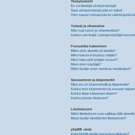
Yksityisviestit
En voi lähettää yksityisviestejä!
Saan yksityisviestejä joita en halua!
Olen saanut roskapostia tai väärinkäytöksiä s
Ystävät ja vihamiehet
Mitä ovat kaveri ja vihamieslistat?
Kuinka voin lisätä / poistaa käyttäjiä kaverei
Foorumilta hakeminen
Miten etsin alueelta tai alueilta?
Miksi hakuni ei löytänyt mitään?
Miksi haku johti tyhjään sivuun!?
Miten etsin käyttäjiä?
Miten löydän omat viestini ja viestiketjuni?
Seuraaminen ja kirjanmerkit
Mikä ero on kirjanmerkillä ja tilaamisella?
Kuinka teen kirjanmerkin tai seuraan haluam
Kuinka tilaan haluamani alueen?
Kuinka poistan tilaukseni?
Liitetiedostot
Mitkä liitetiedostot ovat sallittuja tällä alueell
Mistä löydän lähettämäni liitetiedostot?
phpBB -asiat
Kuka kirjoitti tämän foorumisovelluksen?