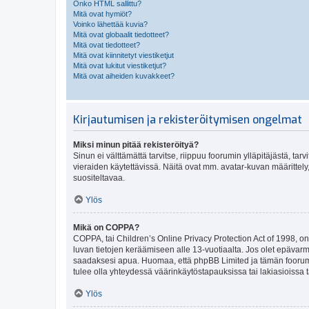
Onko HTML sallittu?
Mitä ovat hymiöt?
Voinko lähettää kuvia?
Mitä ovat globaalit tiedotteet?
Mitä ovat tiedotteet?
Mitä ovat kiinnitetyt viestiketjut
Mitä ovat lukitut viestiketjut?
Mitä ovat aiheiden kuvakkeet?
Kirjautumisen ja rekisteröitymisen ongelmat
Miksi minun pitää rekisteröityä?
Sinun ei välttämättä tarvitse, riippuu foorumin ylläpitäjästä, tar
vieraiden käytettävissä. Näitä ovat mm. avatar-kuvan määrittely,
suositeltavaa.
Ylös
Mikä on COPPA?
COPPA, tai Children’s Online Privacy Protection Act of 1998, on y
luvan tietojen keräämiseen alle 13-vuotiaalta. Jos olet epävarm
saadaksesi apua. Huomaa, että phpBB Limited ja tämän foorumin
tulee olla yhteydessä väärinkäytöstapauksissa tai lakiasioissa t
Ylös