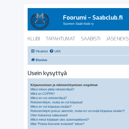
Foorumi – Saabclub.fi
Suomen Saab-klubi ry
KLUBI
TAPAHTUMAT
SAABISTI
JÄSENEKS
Pikalinkit
UKK
Etusivu
Usein kysyttyä
Kirjautumisen ja rekisteröitymisen ongelmat
Miksi minun pitää rekisteröityä?
Mikä on COPPA?
Miksi en voi rekisteröityä?
Rekisteröidyin, mutta en voi kirjautua!
Miksi en voi kirjautua sisään?
Rekisteröidyin joskus aiemmin, mutta en voi enää kirjautua sisään?!
Olen hukannut salasanani!
Miksi minut kirjataan ulos automaattisesti?
Mitä “Poista foorumin evästeet” tekee?