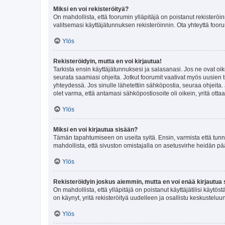
Miksi en voi rekisteröityä?
On mahdollista, että foorumin ylläpitäjä on poistanut rekisteröin
valitsemasi käyttäjätunnuksen rekisteröinnin. Ota yhteyttä foor
Ylös
Rekisteröidyin, mutta en voi kirjautua!
Tarkista ensin käyttäjätunnuksesi ja salasanasi. Jos ne ovat oik
seurata saamiasi ohjeita. Jotkut foorumit vaativat myös uusien tu
yhteydessä. Jos sinulle lähetettiin sähköpostia, seuraa ohjeita
olet varma, että antamasi sähköpostiosoite oli oikein, yritä ottaa
Ylös
Miksi en voi kirjautua sisään?
Tämän tapahtumiseen on useita syitä. Ensin, varmista että tunnuk
mahdollista, että sivuston omistajalla on asetusvirhe heidän pää
Ylös
Rekisteröidyin joskus aiemmin, mutta en voi enää kirjautua 
On mahdollista, että ylläpitäjä on poistanut käyttäjätilisi käytö
on käynyt, yritä rekisteröityä uudelleen ja osallistu keskusteluu
Ylös