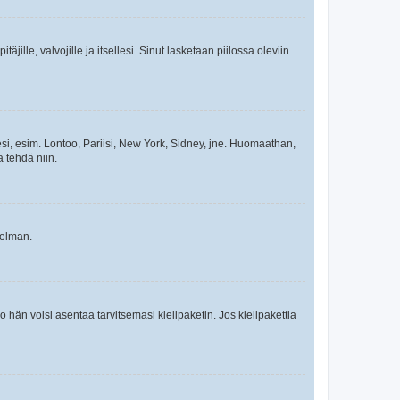
äjille, valvojille ja itsellesi. Sinut lasketaan piilossa oleviin
esi, esim. Lontoo, Pariisi, New York, Sidney, jne. Huomaathan,
a tehdä niin.
gelman.
ko hän voisi asentaa tarvitsemasi kielipaketin. Jos kielipakettia