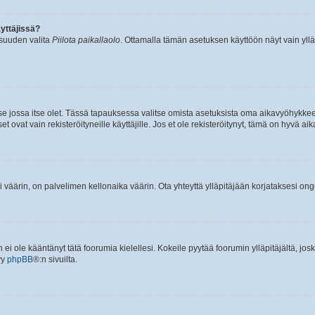
yttäjissä?
isuuden valita
Piilota paikallaolo
. Ottamalla tämän asetuksen käyttöön näyt vain ylläpit
 se jossa itse olet. Tässä tapauksessa valitse omista asetuksista oma aikavyöhykke
vat vain rekisteröityneille käyttäjille. Jos et ole rekisteröitynyt, tämä on hyvä aik
i väärin, on palvelimen kellonaika väärin. Ota yhteyttä ylläpitäjään korjataksesi on
an ei ole kääntänyt tätä foorumia kielellesi. Kokeile pyytää foorumin ylläpitäjältä, jos
yy
phpBB
®:n sivuilta.