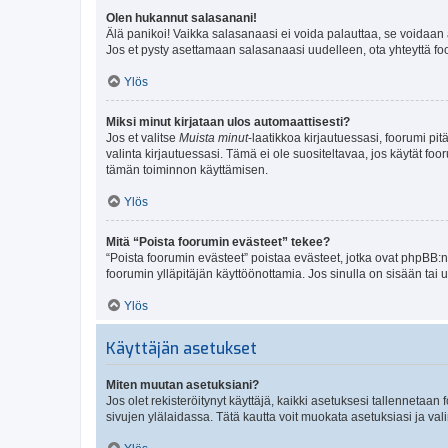
Olen hukannut salasanani!
Älä panikoi! Vaikka salasanaasi ei voida palauttaa, se voidaan 
Jos et pysty asettamaan salasanaasi uudelleen, ota yhteyttä foo
Ylös
Miksi minut kirjataan ulos automaattisesti?
Jos et valitse
Muista minut
-laatikkoa kirjautuessasi, foorumi pi
valinta kirjautuessasi. Tämä ei ole suositeltavaa, jos käytät foo
tämän toiminnon käyttämisen.
Ylös
Mitä “Poista foorumin evästeet” tekee?
“Poista foorumin evästeet” poistaa evästeet, jotka ovat phpBB:n 
foorumin ylläpitäjän käyttöönottamia. Jos sinulla on sisään ta
Ylös
Käyttäjän asetukset
Miten muutan asetuksiani?
Jos olet rekisteröitynyt käyttäjä, kaikki asetuksesi tallennetaa
sivujen ylälaidassa. Tätä kautta voit muokata asetuksiasi ja vali