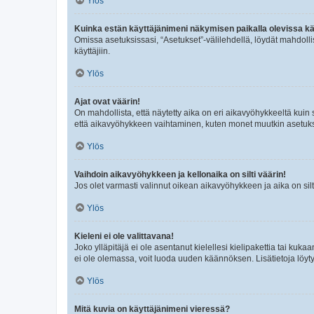
Ylös
Kuinka estän käyttäjänimeni näkymisen paikalla olevissa kä
Omissa asetuksissasi, “Asetukset”-välilehdellä, löydät mahdoll
käyttäjiin.
Ylös
Ajat ovat väärin!
On mahdollista, että näytetty aika on eri aikavyöhykkeeltä kuin
että aikavyöhykkeen vaihtaminen, kuten monet muutkin asetukset o
Ylös
Vaihdoin aikavyöhykkeen ja kellonaika on silti väärin!
Jos olet varmasti valinnut oikean aikavyöhykkeen ja aika on silt
Ylös
Kieleni ei ole valittavana!
Joko ylläpitäjä ei ole asentanut kielellesi kielipakettia tai kuka
ei ole olemassa, voit luoda uuden käännöksen. Lisätietoja löyt
Ylös
Mitä kuvia on käyttäjänimeni vieressä?