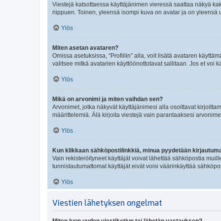
Viestejä katsottaessa käyttäjänimen vieressä saattaa näkyä kaksi
riippuen. Toinen, yleensä isompi kuva on avatar ja on yleensä un
Ylös
Miten asetan avataren?
Omissa asetuksissa, “Profiilin” alla, voit lisätä avataren käyttä
valitsee mitkä avatarien käyttöönottotavat sallitaan. Jos et voi k
Ylös
Mikä on arvonimi ja miten vaihdan sen?
Arvonimet, jotka näkyvät käyttäjänimesi alla osoittavat kirjoittam
määrittelemiä. Älä kirjoita viestejä vain parantaaksesi arvonimeäs
Ylös
Kun klikkaan sähköpostilinkkiä, minua pyydetään kirjautum
Vain rekisteröityneet käyttäjät voivat lähettää sähköpostia muil
tunnistautumattomat käyttäjät eivät voisi väärinkäyttää sähköpo
Ylös
Viestien lähetyksen ongelmat
Miten luon uuden viestiketjun tai lähetän vastauksen?