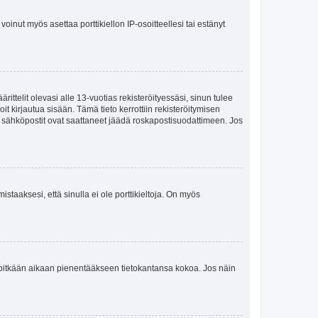
oinut myös asettaa porttikiellon IP-osoitteellesi tai estänyt
ttelit olevasi alle 13-vuotias rekisteröityessäsi, sinun tulee
it kirjautua sisään. Tämä tieto kerrottiin rekisteröitymisen
ai sähköpostit ovat saattaneet jäädä roskapostisuodattimeen. Jos
staaksesi, että sinulla ei ole porttikieltoja. On myös
neet pitkään aikaan pienentääkseen tietokantansa kokoa. Jos näin