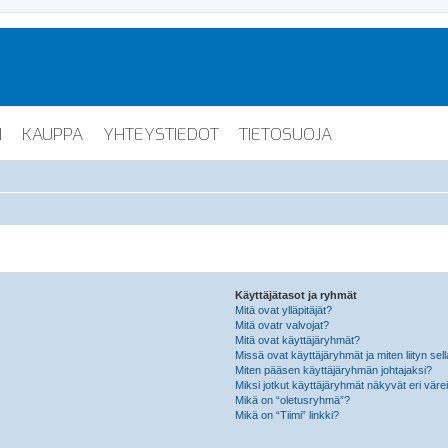
I
KAUPPA
YHTEYSTIEDOT
TIETOSUOJA
Käyttäjätasot ja ryhmät
Mitä ovat ylläpitäjät?
Mitä ovatr valvojat?
Mitä ovat käyttäjäryhmät?
Missä ovat käyttäjäryhmät ja miten liityn sel
Miten pääsen käyttäjäryhmän johtajaksi?
Miksi jotkut käyttäjäryhmät näkyvät eri värei
Mikä on “oletusryhmä”?
Mikä on “Tiimi” linkki?