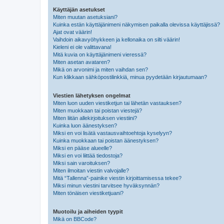
Käyttäjän asetukset
Miten muutan asetuksiani?
Kuinka estän käyttäjänimeni näkymisen paikalla olevissa käyttäjissä?
Ajat ovat väärin!
Vaihdoin aikavyöhykkeen ja kellonaika on silti väärin!
Kieleni ei ole valittavana!
Mitä kuvia on käyttäjänimeni vieressä?
Miten asetan avataren?
Mikä on arvonimi ja miten vaihdan sen?
Kun klikkaan sähköpostilinkkiä, minua pyydetään kirjautumaan?
Viestien lähetyksen ongelmat
Miten luon uuden viestiketjun tai lähetän vastauksen?
Miten muokkaan tai poistan viestejä?
Miten liitän allekirjoituksen viestiini?
Kuinka luon äänestyksen?
Miksi en voi lisätä vastausvaihtoehtoja kyselyyn?
Kuinka muokkaan tai poistan äänestyksen?
Miksi en pääse alueelle?
Miksi en voi liittää tiedostoja?
Miksi sain varoituksen?
Miten ilmoitan viestin valvojalle?
Mitä “Tallenna”-painike viestin kirjoittamisessa tekee?
Miksi minun viestini tarvitsee hyväksynnän?
Miten tönäisen viestiketjuani?
Muotoilu ja aiheiden tyypit
Mikä on BBCode?