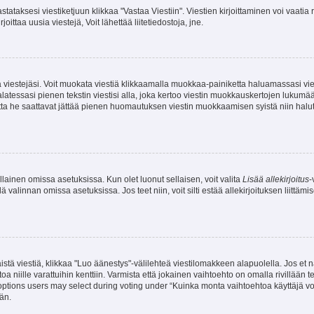
stataksesi viestiketjuun klikkaa "Vastaa Viestiin". Viestien kirjoittaminen voi vaatia
joittaa uusia viestejä, Voit lähettää liitetiedostoja, jne.
ia viestejäsi. Voit muokata viestiä klikkaamalla muokkaa-painiketta haluamassasi vies
n palatessasi pienen tekstin viestisi alla, joka kertoo viestin muokkauskertojen luk
 mutta he saattavat jättää pienen huomautuksen viestin muokkaamisen syistä niin halu
ellainen omissa asetuksissa. Kun olet luonut sellaisen, voit valita
Lisää allekirjoitus
-
lä valinnan omissa asetuksissa. Jos teet niin, voit silti estää allekirjoituksen liittäm
stä viestiä, klikkaa "Luo äänestys"-välilehteä viestilomakkeen alapuolella. Jos et näe
a niille varattuihin kenttiin. Varmista että jokainen vaihtoehto on omalla rivillään
 options users may select during voting under “Kuinka monta vaihtoehtoa käyttäjä voi
än.