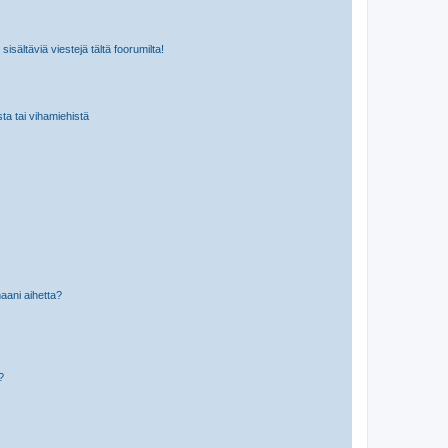
isältäviä viestejä tältä foorumilta!
sta tai vihamiehistä
aani aihetta?
a?