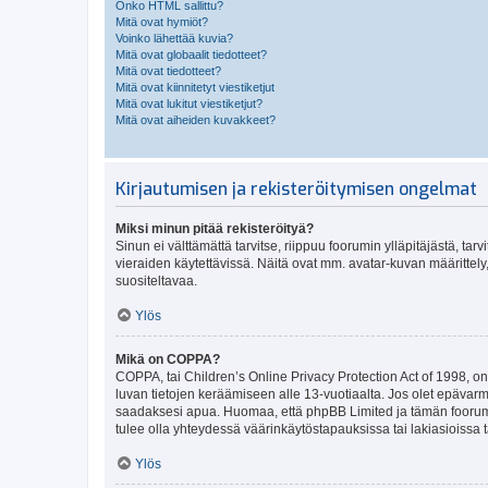
Onko HTML sallittu?
Mitä ovat hymiöt?
Voinko lähettää kuvia?
Mitä ovat globaalit tiedotteet?
Mitä ovat tiedotteet?
Mitä ovat kiinnitetyt viestiketjut
Mitä ovat lukitut viestiketjut?
Mitä ovat aiheiden kuvakkeet?
Kirjautumisen ja rekisteröitymisen ongelmat
Miksi minun pitää rekisteröityä?
Sinun ei välttämättä tarvitse, riippuu foorumin ylläpitäjästä, tar
vieraiden käytettävissä. Näitä ovat mm. avatar-kuvan määrittely,
suositeltavaa.
Ylös
Mikä on COPPA?
COPPA, tai Children’s Online Privacy Protection Act of 1998, on y
luvan tietojen keräämiseen alle 13-vuotiaalta. Jos olet epävarm
saadaksesi apua. Huomaa, että phpBB Limited ja tämän foorumin
tulee olla yhteydessä väärinkäytöstapauksissa tai lakiasioissa t
Ylös