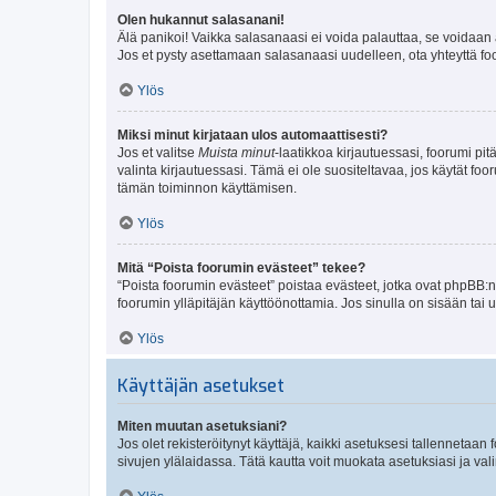
Olen hukannut salasanani!
Älä panikoi! Vaikka salasanaasi ei voida palauttaa, se voidaan 
Jos et pysty asettamaan salasanaasi uudelleen, ota yhteyttä foo
Ylös
Miksi minut kirjataan ulos automaattisesti?
Jos et valitse
Muista minut
-laatikkoa kirjautuessasi, foorumi pi
valinta kirjautuessasi. Tämä ei ole suositeltavaa, jos käytät foo
tämän toiminnon käyttämisen.
Ylös
Mitä “Poista foorumin evästeet” tekee?
“Poista foorumin evästeet” poistaa evästeet, jotka ovat phpBB:n 
foorumin ylläpitäjän käyttöönottamia. Jos sinulla on sisään ta
Ylös
Käyttäjän asetukset
Miten muutan asetuksiani?
Jos olet rekisteröitynyt käyttäjä, kaikki asetuksesi tallennetaa
sivujen ylälaidassa. Tätä kautta voit muokata asetuksiasi ja vali