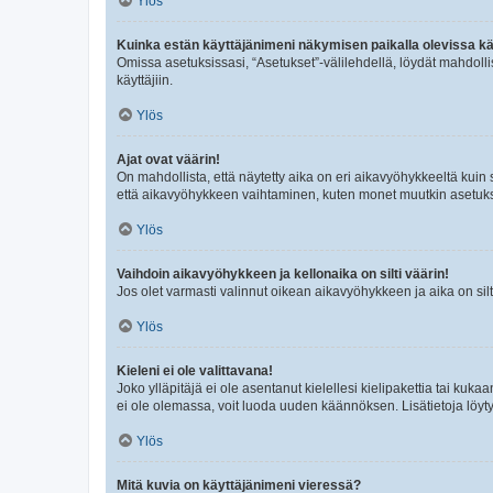
Ylös
Kuinka estän käyttäjänimeni näkymisen paikalla olevissa kä
Omissa asetuksissasi, “Asetukset”-välilehdellä, löydät mahdoll
käyttäjiin.
Ylös
Ajat ovat väärin!
On mahdollista, että näytetty aika on eri aikavyöhykkeeltä kuin
että aikavyöhykkeen vaihtaminen, kuten monet muutkin asetukset o
Ylös
Vaihdoin aikavyöhykkeen ja kellonaika on silti väärin!
Jos olet varmasti valinnut oikean aikavyöhykkeen ja aika on silt
Ylös
Kieleni ei ole valittavana!
Joko ylläpitäjä ei ole asentanut kielellesi kielipakettia tai kuka
ei ole olemassa, voit luoda uuden käännöksen. Lisätietoja löyt
Ylös
Mitä kuvia on käyttäjänimeni vieressä?