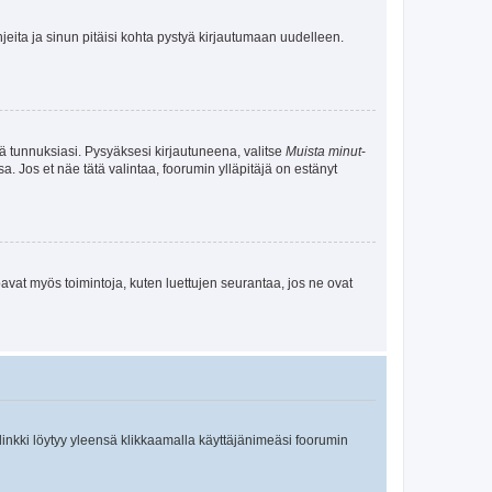
jeita ja sinun pitäisi kohta pystyä kirjautumaan uudelleen.
tä tunnuksiasi. Pysyäksesi kirjautuneena, valitse
Muista minut
-
sa. Jos et näe tätä valintaa, foorumin ylläpitäjä on estänyt
oavat myös toimintoja, kuten luettujen seurantaa, jos ne ovat
 linkki löytyy yleensä klikkaamalla käyttäjänimeäsi foorumin