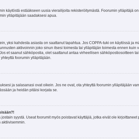
nin käytöstä estääkseen uusia vierailijoita rekisteröitymästä. Foorumin ylläpitäjä on v
umin ylläpitäjään saadaksesi apua.
ein, yksi kahdesta asiasta on saattanut tapahtua. Jos COPPA-tuki on käytössä ja määri
nnusten aktivoinnin joko sinun itsesi toimesta tai ylläpitäjän toimesta ennen kuin vo
. Jos et saanut sähköpostia, olet saattanut antaa virheellisen sähköpostiosoitteen t
 yhteyttä foorumin ylläpitäjään.
sesi ja salasanasi ovat oikein. Jos ne ovat, ota yhteyttä foorumin ylläpitäjään varmi
ssään ja heidän pitäisi korjata se.
sisään?!
stä jostain syystä. Useat foorumit myös poistavat käyttäjiä, jotka eivät ole kirjoitta
n aktiivisemmin.