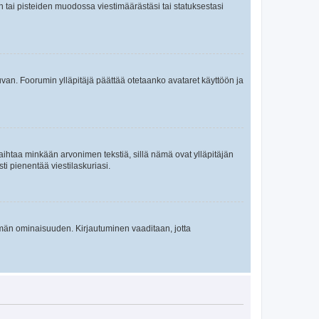
en tai pisteiden muodossa viestimäärästäsi tai statuksestasi
 kuvan. Foorumin ylläpitäjä päättää otetaanko avataret käyttöön ja
i vaihtaa minkään arvonimen tekstiä, sillä nämä ovat ylläpitäjän
sti pienentää viestilaskuriasi.
 tämän ominaisuuden. Kirjautuminen vaaditaan, jotta