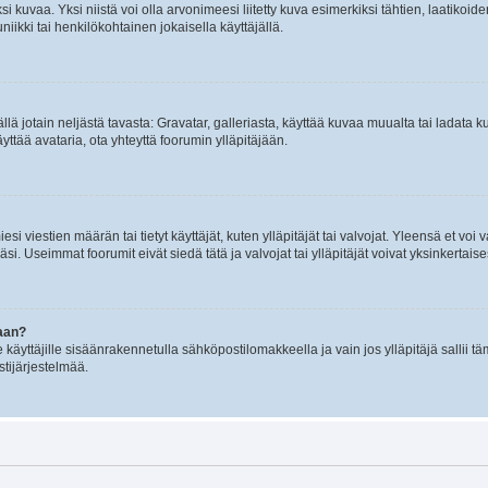
 kuvaa. Yksi niistä voi olla arvonimeesi liitetty kuva esimerkiksi tähtien, laatikoid
iikki tai henkilökohtainen jokaisella käyttäjällä.
mällä jotain neljästä tavasta: Gravatar, galleriasta, käyttää kuvaa muualta tai ladata
äyttää avataria, ota yhteyttä foorumin ylläpitäjään.
iesi viestien määrän tai tietyt käyttäjät, kuten ylläpitäjät tai valvojat. Yleensä et vo
i. Useimmat foorumit eivät siedä tätä ja valvojat tai ylläpitäjät voivat yksinkertaise
aan?
le käyttäjille sisäänrakennetulla sähköpostilomakkeella ja vain jos ylläpitäjä sallii
stijärjestelmää.