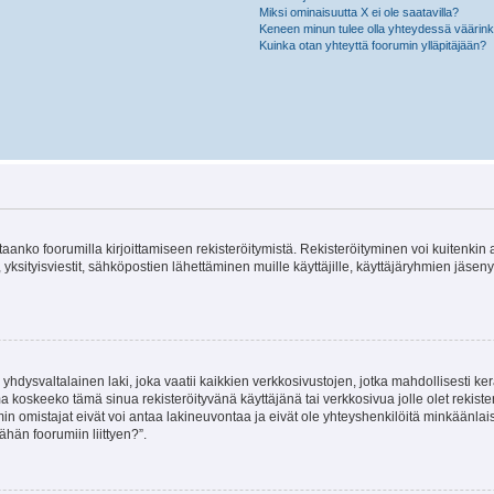
Miksi ominaisuutta X ei ole saatavilla?
Keneen minun tulee olla yhteydessä väärinkäy
Kuinka otan yhteyttä foorumin ylläpitäjään?
vitaanko foorumilla kirjoittamiseen rekisteröitymistä. Rekisteröityminen voi kuitenkin
 yksityisviestit, sähköpostien lähettäminen muille käyttäjille, käyttäjäryhmien jäs
hdysvaltalainen laki, joka vaatii kaikkien verkkosivustojen, jotka mahdollisesti kerää
a koskeeko tämä sinua rekisteröityvänä käyttäjänä tai verkkosivua jolle olet rekis
 omistajat eivät voi antaa lakineuvontaa ja eivät ole yhteyshenkilöitä minkäänla
ähän foorumiin liittyen?”.