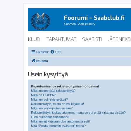
Foorumi – Saabclub.fi
Suomen Saab-klubi ry
KLUBI
TAPAHTUMAT
SAABISTI
JÄSENEKS
Pikalinkit
UKK
Etusivu
Usein kysyttyä
Kirjautumisen ja rekisteröitymisen ongelmat
Miksi minun pitää rekisteröityä?
Mikä on COPPA?
Miksi en voi rekisteröityä?
Rekisteröidyin, mutta en voi kirjautua!
Miksi en voi kirjautua sisään?
Rekisteröidyin joskus aiemmin, mutta en voi enää kirjautua sisään?!
Olen hukannut salasanani!
Miksi minut kirjataan ulos automaattisesti?
Mitä “Poista foorumin evästeet” tekee?