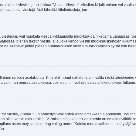
stataksesi viestiketjuun klikkaa "Vastaa Viestiin". Viestien kirjoittaminen voi vaatia
joittaa uusia viestejä, Voit lähettää liitetiedostoja, jne.
ia viestejäsi. Voit muokata viestiä klikkaamalla muokkaa-painiketta haluamassasi vies
n palatessasi pienen tekstin viestisi alla, joka kertoo viestin muokkauskertojen luk
 mutta he saattavat jättää pienen huomautuksen viestin muokkaamisen syistä niin halu
ellainen omissa asetuksissa. Kun olet luonut sellaisen, voit valita
Lisää allekirjoitus
-
lä valinnan omissa asetuksissa. Jos teet niin, voit silti estää allekirjoituksen liittäm
stä viestiä, klikkaa "Luo äänestys"-välilehteä viestilomakkeen alapuolella. Jos et näe
a niille varattuihin kenttiin. Varmista että jokainen vaihtoehto on omalla rivillään
 options users may select during voting under “Kuinka monta vaihtoehtoa käyttäjä voi
än.