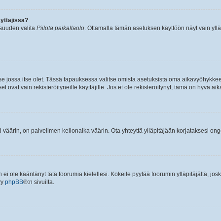
yttäjissä?
isuuden valita
Piilota paikallaolo
. Ottamalla tämän asetuksen käyttöön näyt vain ylläpit
 se jossa itse olet. Tässä tapauksessa valitse omista asetuksista oma aikavyöhykke
vat vain rekisteröityneille käyttäjille. Jos et ole rekisteröitynyt, tämä on hyvä aik
i väärin, on palvelimen kellonaika väärin. Ota yhteyttä ylläpitäjään korjataksesi on
an ei ole kääntänyt tätä foorumia kielellesi. Kokeile pyytää foorumin ylläpitäjältä, jos
yy
phpBB
®:n sivuilta.