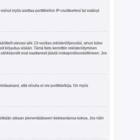
oinut myös asettaa porttikiellon IP-osoitteellesi tai estänyt
ttelit olevasi alle 13-vuotias rekisteröityessäsi, sinun tulee
it kirjautua sisään. Tämä tieto kerrottiin rekisteröitymisen
ai sähköpostit ovat saattaneet jäädä roskapostisuodattimeen. Jos
staaksesi, että sinulla ei ole porttikieltoja. On myös
neet pitkään aikaan pienentääkseen tietokantansa kokoa. Jos näin