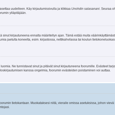
asettaa uudelleen. Käy kirjautumissivulla ja klikkaa
Unohdin salasanani
. Seuraa oh
rumin ylläpitäjään.
tää sinut kirjautuneena ennalta määritellyn ajan. Tämä estää muita väärinkäyttämäs
rumia jaetulta koneelta, esim. kirjastossa, nettikahvilassa tai koulun tietokoneluokas
luomia. Ne tunnistavat sinut ja pitävät sinut kirjautuneena foorumille. Evästeet tarj
i uloskirjautumisen kanssa ongelmia, foorumin evästeiden poistaminen voi auttaa.
n foorumin tietokantaan. Muokataksesi niitä, vieraile omissa asetuksissa, johon vievä
ntojasi.