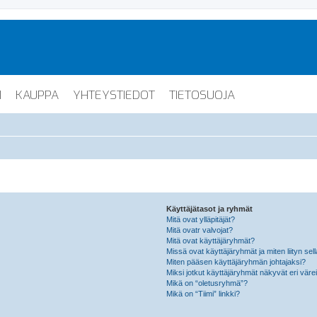
I
KAUPPA
YHTEYSTIEDOT
TIETOSUOJA
Käyttäjätasot ja ryhmät
Mitä ovat ylläpitäjät?
Mitä ovatr valvojat?
Mitä ovat käyttäjäryhmät?
Missä ovat käyttäjäryhmät ja miten liityn sel
Miten pääsen käyttäjäryhmän johtajaksi?
Miksi jotkut käyttäjäryhmät näkyvät eri värei
Mikä on “oletusryhmä”?
Mikä on “Tiimi” linkki?