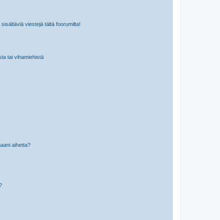
isältäviä viestejä tältä foorumilta!
sta tai vihamiehistä
aani aihetta?
a?