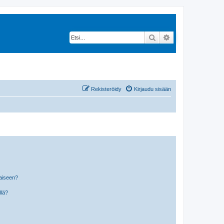
Etsi
Tarkennettu hak
Rekisteröidy
Kirjaudu sisään
laiseen?
llä?