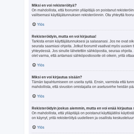
Miksi en voi rekisteröityä?
On mahdollista, että foorumin ylläpitäjä on poistanut rekisteröin
valitsemasi käyttäjätunnuksen rekisteröinnin. Ota yhteyttä foor
Ylös
Rekisteröidyin, mutta en voi kirjautua!
Tarkista ensin käyttäjätunnuksesi ja salasanasi. Jos ne ovat oik
seurata saamiasi ohjeita. Jotkut foorumit vaativat myös uusien tu
yhteydessä. Jos sinulle lähetettiin sähköpostia, seuraa ohjeita
olet varma, että antamasi sähköpostiosoite oli oikein, yritä ottaa
Ylös
Miksi en voi kirjautua sisään?
Tämän tapahtumiseen on useita syitä. Ensin, varmista että tunnuk
mahdollista, että sivuston omistajalla on asetusvirhe heidän pää
Ylös
Rekisteröidyin joskus aiemmin, mutta en voi enää kirjautua 
On mahdollista, että ylläpitäjä on poistanut käyttäjätilisi käytö
on käynyt, yritä rekisteröityä uudelleen ja osallistu keskusteluu
Ylös