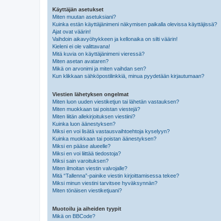
Käyttäjän asetukset
Miten muutan asetuksiani?
Kuinka estän käyttäjänimeni näkymisen paikalla olevissa käyttäjissä?
Ajat ovat väärin!
Vaihdoin aikavyöhykkeen ja kellonaika on silti väärin!
Kieleni ei ole valittavana!
Mitä kuvia on käyttäjänimeni vieressä?
Miten asetan avataren?
Mikä on arvonimi ja miten vaihdan sen?
Kun klikkaan sähköpostilinkkiä, minua pyydetään kirjautumaan?
Viestien lähetyksen ongelmat
Miten luon uuden viestiketjun tai lähetän vastauksen?
Miten muokkaan tai poistan viestejä?
Miten liitän allekirjoituksen viestiini?
Kuinka luon äänestyksen?
Miksi en voi lisätä vastausvaihtoehtoja kyselyyn?
Kuinka muokkaan tai poistan äänestyksen?
Miksi en pääse alueelle?
Miksi en voi liittää tiedostoja?
Miksi sain varoituksen?
Miten ilmoitan viestin valvojalle?
Mitä “Tallenna”-painike viestin kirjoittamisessa tekee?
Miksi minun viestini tarvitsee hyväksynnän?
Miten tönäisen viestiketjuani?
Muotoilu ja aiheiden tyypit
Mikä on BBCode?