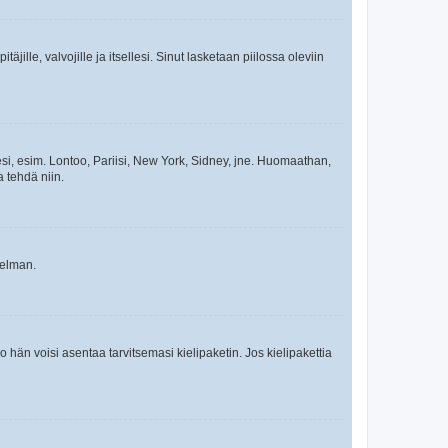
äjille, valvojille ja itsellesi. Sinut lasketaan piilossa oleviin
esi, esim. Lontoo, Pariisi, New York, Sidney, jne. Huomaathan,
a tehdä niin.
gelman.
ko hän voisi asentaa tarvitsemasi kielipaketin. Jos kielipakettia