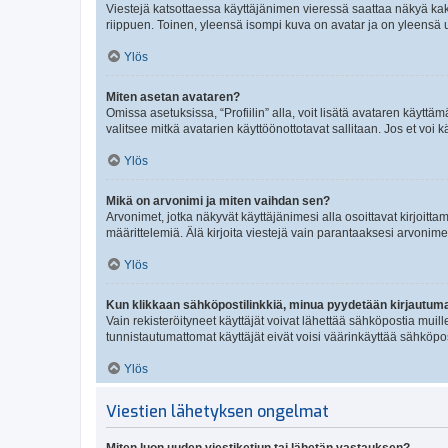
Viestejä katsottaessa käyttäjänimen vieressä saattaa näkyä kaksi
riippuen. Toinen, yleensä isompi kuva on avatar ja on yleensä un
Ylös
Miten asetan avataren?
Omissa asetuksissa, “Profiilin” alla, voit lisätä avataren käyttä
valitsee mitkä avatarien käyttöönottotavat sallitaan. Jos et voi k
Ylös
Mikä on arvonimi ja miten vaihdan sen?
Arvonimet, jotka näkyvät käyttäjänimesi alla osoittavat kirjoittam
määrittelemiä. Älä kirjoita viestejä vain parantaaksesi arvonimeäs
Ylös
Kun klikkaan sähköpostilinkkiä, minua pyydetään kirjautum
Vain rekisteröityneet käyttäjät voivat lähettää sähköpostia muil
tunnistautumattomat käyttäjät eivät voisi väärinkäyttää sähköpo
Ylös
Viestien lähetyksen ongelmat
Miten luon uuden viestiketjun tai lähetän vastauksen?