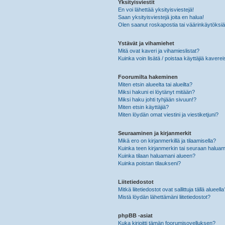
Yksityisviestit
En voi lähettää yksityisviestejä!
Saan yksityisviestejä joita en halua!
Olen saanut roskapostia tai väärinkäytöksiä s
Ystävät ja vihamiehet
Mitä ovat kaveri ja vihamieslistat?
Kuinka voin lisätä / poistaa käyttäjiä kaverei
Foorumilta hakeminen
Miten etsin alueelta tai alueilta?
Miksi hakuni ei löytänyt mitään?
Miksi haku johti tyhjään sivuun!?
Miten etsin käyttäjiä?
Miten löydän omat viestini ja viestiketjuni?
Seuraaminen ja kirjanmerkit
Mikä ero on kirjanmerkillä ja tilaamisella?
Kuinka teen kirjanmerkin tai seuraan haluam
Kuinka tilaan haluamani alueen?
Kuinka poistan tilaukseni?
Liitetiedostot
Mitkä liitetiedostot ovat sallittuja tällä alueell
Mistä löydän lähettämäni liitetiedostot?
phpBB -asiat
Kuka kirjoitti tämän foorumisovelluksen?