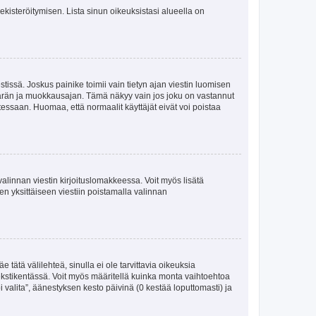
 rekisteröitymisen. Lista sinun oikeuksistasi alueella on
tissä. Joskus painike toimii vain tietyn ajan viestin luomisen
umäärän ja muokkausajan. Tämä näkyy vain jos joku on vastannut
tessaan. Huomaa, että normaalit käyttäjät eivät voi poistaa
valinnan viestin kirjoituslomakkeessa. Voit myös lisätä
isen yksittäiseen viestiin poistamalla valinnan
 tätä välilehteä, sinulla ei ole tarvittavia oikeuksia
 tekstikentässä. Voit myös määritellä kuinka monta vaihtoehtoa
 valita”, äänestyksen kesto päivinä (0 kestää loputtomasti) ja