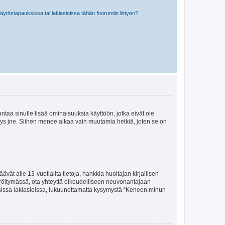
töstapauksissa tai lakiasioissa tähän foorumiin liittyen?
 antaa sinulle lisää ominaisuuksia käyttöön, jotka eivät ole
enyys jne. Siihen menee aikaa vain muutamia hetkiä, joten se on
vät alle 13-vuotiailta tietoja, hankkia huoltajan kirjallisen
teröitymässä, ota yhteyttä oikeudelliseen neuvonantajaan
isissa lakiasioissa, lukuunottamatta kysymystä “Keneen minun