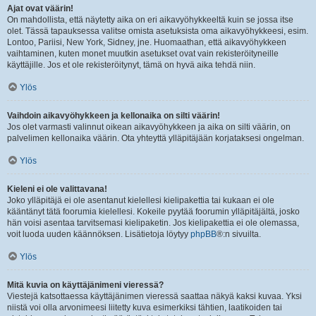
Ajat ovat väärin!
On mahdollista, että näytetty aika on eri aikavyöhykkeeltä kuin se jossa itse
olet. Tässä tapauksessa valitse omista asetuksista oma aikavyöhykkeesi, esim.
Lontoo, Pariisi, New York, Sidney, jne. Huomaathan, että aikavyöhykkeen
vaihtaminen, kuten monet muutkin asetukset ovat vain rekisteröityneille
käyttäjille. Jos et ole rekisteröitynyt, tämä on hyvä aika tehdä niin.
Ylös
Vaihdoin aikavyöhykkeen ja kellonaika on silti väärin!
Jos olet varmasti valinnut oikean aikavyöhykkeen ja aika on silti väärin, on
palvelimen kellonaika väärin. Ota yhteyttä ylläpitäjään korjataksesi ongelman.
Ylös
Kieleni ei ole valittavana!
Joko ylläpitäjä ei ole asentanut kielellesi kielipakettia tai kukaan ei ole
kääntänyt tätä foorumia kielellesi. Kokeile pyytää foorumin ylläpitäjältä, josko
hän voisi asentaa tarvitsemasi kielipaketin. Jos kielipakettia ei ole olemassa,
voit luoda uuden käännöksen. Lisätietoja löytyy
phpBB
®:n sivuilta.
Ylös
Mitä kuvia on käyttäjänimeni vieressä?
Viestejä katsottaessa käyttäjänimen vieressä saattaa näkyä kaksi kuvaa. Yksi
niistä voi olla arvonimeesi liitetty kuva esimerkiksi tähtien, laatikoiden tai