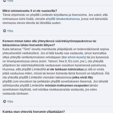
Ylös
Miksi ominaisuutta X ei ole saatavilla?
Tämä ohjelmisto on phpBB Limitedin kirjoittama ja lisensoima. Jos uskot, että
ominaisuus tulisi lisätä, vieraile
phpBB ideakeskuksessa
, jossa voit äänestää
olemassa olevia ideoita tai lähettää uuden.
Ylös
Keneen minun tulee olla yhteydessä väärinkäytöstapauksissa tai
lakiasioissa tähän foorumiin liittyen?
Kuka tahansa “Tiimi”-sivulla mainituista ylläpitäjistä on todennäköisesti sopiva
yhteyshenkilö valituksillesi. Jos et tätä kautta saa vastausta, sinun kannattaa
ottaa yhteyttä verkkotunnuksen omistajaan (tee
whois-kysely
) tai jos kyseessä
on ilmaispalvelussa oleva (esim. Yahoo!, free.fr, f2s.com, jne.), ota yhteyttä
ylläpitoon tai väärinkäytöksistä vastaavaan osastoon kyseisessä palvelussa.
Huomaa, että phpBB Limitedillä
ei ole lainkaan toimivaltaa
ja sitä ei voida
pitää vastuussa miten, missä tai kenen toimesta tämä foorumi on käytössä. Älä
ota yhteyttä phpBB Limitediin missään lakiasioissa
jotka eivät liity
phpBB.com-sivustoon tai pelkkään phpBB-sovellukseen itseensä. Jos lähetät
sähköpostia phpBB Limitedille
mistään kolmannen osapuolen
tämän
sovelluksen käytöstä, voit odottaa niukkasanaista vastausta, jos edes
vastausta lainkaan.
Ylös
Kuinka otan yhteyttä foorumin ylläpitäjään?