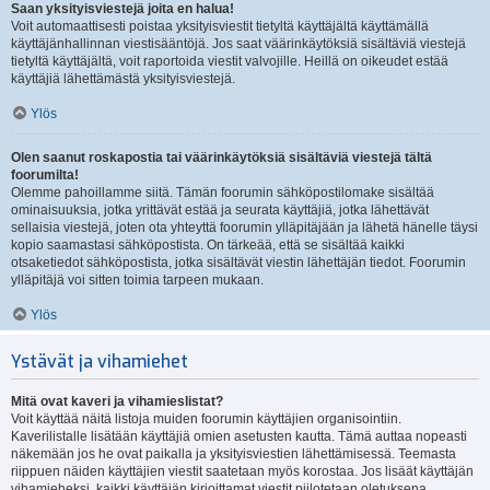
Saan yksityisviestejä joita en halua!
Voit automaattisesti poistaa yksityisviestit tietyltä käyttäjältä käyttämällä
käyttäjänhallinnan viestisääntöjä. Jos saat väärinkäytöksiä sisältäviä viestejä
tietyltä käyttäjältä, voit raportoida viestit valvojille. Heillä on oikeudet estää
käyttäjiä lähettämästä yksityisviestejä.
Ylös
Olen saanut roskapostia tai väärinkäytöksiä sisältäviä viestejä tältä
foorumilta!
Olemme pahoillamme siitä. Tämän foorumin sähköpostilomake sisältää
ominaisuuksia, jotka yrittävät estää ja seurata käyttäjiä, jotka lähettävät
sellaisia viestejä, joten ota yhteyttä foorumin ylläpitäjään ja lähetä hänelle täysi
kopio saamastasi sähköpostista. On tärkeää, että se sisältää kaikki
otsaketiedot sähköpostista, jotka sisältävät viestin lähettäjän tiedot. Foorumin
ylläpitäjä voi sitten toimia tarpeen mukaan.
Ylös
Ystävät ja vihamiehet
Mitä ovat kaveri ja vihamieslistat?
Voit käyttää näitä listoja muiden foorumin käyttäjien organisointiin.
Kaverilistalle lisätään käyttäjiä omien asetusten kautta. Tämä auttaa nopeasti
näkemään jos he ovat paikalla ja yksityisviestien lähettämisessä. Teemasta
riippuen näiden käyttäjien viestit saatetaan myös korostaa. Jos lisäät käyttäjän
vihamieheksi, kaikki käyttäjän kirjoittamat viestit piilotetaan oletuksena.