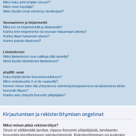
Miksi haku johti tyhjään sivuun!?
Miten etsin käyttäjiä?
Miten löydän omat viestini ja viestiketjuni?
Seuraaminen ja kirjanmerkit
Mikä ero on kirjanmerkillä ja tilaamisella?
Kuinka teen kirjanmerkin tai seuraan haluamaani aihetta?
Kuinka tilaan haluamani alueen?
Kuinka poistan tilaukseni?
Liitetiedostot
Mitkä liitetiedostot ovat sallittuja tällä alueella?
Mistä löydän lähettämäni liitetiedostot?
phpBB -asiat
Kuka kirjoitti tämän foorumisovelluksen?
Miksi ominaisuutta X ei ole saatavilla?
Keneen minun tulee olla yhteydessä väärinkäytöstapauksissa tai lakiasioissa tähän
foorumiin liittyen?
Kuinka otan yhteyttä foorumin ylläpitäjään?
Kirjautumisen ja rekisteröitymisen ongelmat
Miksi minun pitää rekisteröityä?
Sinun ei välttämättä tarvitse, riippuu foorumin ylläpitäjästä, tarvitaanko
foorumilla kirjoittamiseen rekisteröitymistä. Rekisteröityminen voi kuitenkin