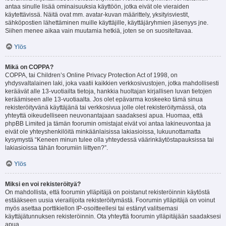
antaa sinulle lisää ominaisuuksia käyttöön, jotka eivät ole vieraiden
käytettävissä. Näitä ovat mm. avatar-kuvan määrittely, yksityisviestit,
sähköpostien lähettäminen muille käyttäjille, käyttäjäryhmien jäsenyys jne.
Siihen menee aikaa vain muutamia hetkiä, joten se on suositeltavaa.
Ylös
Mikä on COPPA?
COPPA, tai Children’s Online Privacy Protection Act of 1998, on
yhdysvaltalainen laki, joka vaatii kaikkien verkkosivustojen, jotka mahdollisesti
keräävät alle 13-vuotiailta tietoja, hankkia huoltajan kirjallisen luvan tietojen
keräämiseen alle 13-vuotiaalta. Jos olet epävarma koskeeko tämä sinua
rekisteröityvänä käyttäjänä tai verkkosivua jolle olet rekisteröitymässä, ota
yhteyttä oikeudelliseen neuvonantajaan saadaksesi apua. Huomaa, että
phpBB Limited ja tämän foorumin omistajat eivät voi antaa lakineuvontaa ja
eivät ole yhteyshenkilöitä minkäänlaisissa lakiasioissa, lukuunottamatta
kysymystä “Keneen minun tulee olla yhteydessä väärinkäytöstapauksissa tai
lakiasioissa tähän foorumiin liittyen?”.
Ylös
Miksi en voi rekisteröityä?
On mahdollista, että foorumin ylläpitäjä on poistanut rekisteröinnin käytöstä
estääkseen uusia vierailijoita rekisteröitymästä. Foorumin ylläpitäjä on voinut
myös asettaa porttikiellon IP-osoitteellesi tai estänyt valitsemasi
käyttäjätunnuksen rekisteröinnin. Ota yhteyttä foorumin ylläpitäjään saadaksesi
apua.