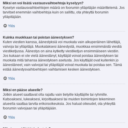
Miksi en voi lisätä vastausvaihtoehtoja kyselyyn?
Kyselyn vastausvaihtoehtojen määrä on foorumin ylläpitäjän määrittelemä. Jos
tarvitset enemmän vaihtoehtoja kuin on sallittu, ota yhteyttä foorumin
ylläpitäjään.
Ylös
Kuinka muokkaan tai poistan äänestyksen?
Kuten viestien kanssa, äänestyksiä voi muokata vain alkuperäinen lähettäjä,
valvoja tai ylläpitäjä. Muokataksesi äänestystä, muokkaa ensimmäistä viestiä
viestiketjussa. Äänestys on aina kytketty viestiketjun ensimmäiseen viestiin.
Jos kukaan ei ole vielä äänestänyt, käyttäjät voivat poistaa äänestyksen tai
muokata mitä tahansa äänestyksen asetusta. Jos käyttäjät ovat kuitenkin jo
äänestäneet, vain valvojat tai ylläpitäjät voivat muokata tai poistaa sen. Tämä
estää äänestysvaihtoehtojen vaihtamisen kesken äänestyksen.
Ylös
Miksi en pääse alueelle?
Jotkin alueet saattavat olla rajattu vain tietyille käyttäjille tai ryhmille.
Katsoaksesi, lukeaksesi, kirjoittaaksesi tai muiden toimintojen tekeminen
alueella saattaa tarvita erikoisoikeuksia. Jos haluat oikeudet, ota yhteyttä
foorumin valvojaan tai ylläpitäjään.
Ylös