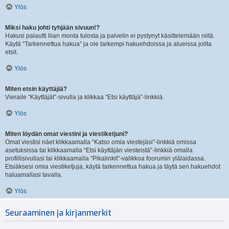
Ylös
Miksi haku johti tyhjään sivuun!?
Hakusi palautti liian monta tulosta ja palvelin ei pystynyt käsittelemään niitä.
Käytä “Tarkennettua hakua” ja ole tarkempi hakuehdoissa ja alueissa joilta
etsit.
Ylös
Miten etsin käyttäjiä?
Vieraile “Käyttäjät”-sivulla ja klikkaa “Etsi käyttäjä”-linkkiä.
Ylös
Miten löydän omat viestini ja viestiketjuni?
Omat viestisi näet klikkaamalla “Katso omia viestejäsi”-linkkiä omissa
asetuksissa tai klikkaamalla “Etsi käyttäjän viesteistä”-linkkiä omalla
profiilisivullasi tai klikkaamalla “Pikalinkit”-valikkoa foorumin ylälaidassa.
Etsiäksesi omia viestiketjuja, käytä tarkennettua hakua ja täytä sen hakuehdot
haluamallasi tavalla.
Ylös
Seuraaminen ja kirjanmerkit