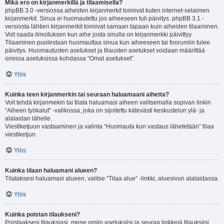
Mikä ero on kirjanmerkillä ja tilaamisella?
phpBB 3.0 -versiossa aiheiden kirjanmerkit toimivat kuten internet-selaimen
kirjanmerkit. Sinua ei huomautettu jos aiheeseen tuli päivitys. phpBB 3.1 -
versiosta lähtien kirjanmerkit toimivat samaan tapaan kuin aiheiden tilaaminen.
Voit saada ilmoituksen kun aihe josta sinulla on kirjanmerkki päivittyy.
Tilaaminen puolestaan huomauttaa sinua kun aiheeseen tai foorumiin tulee
päivitys. Huomautusten asetukset ja tilausten asetukset voidaan määrittää
omissa asetuksissa kohdassa “Omat asetukset”.
Ylös
Kuinka teen kirjanmerkin tai seuraan haluamaani aihetta?
Voit tehdä kirjanmekin tai tilata haluamasi aiheen valitsemalla sopivan linkin
“Aiheen työkalut” -valikossa, joka on sijoitettu kätevästi keskustelun ylä- ja
alalaidan lähelle.
Viestiketjuun vastaaminen ja valinta “Huomauta kun vastaus lähetetään” tilaa
viestiketjun.
Ylös
Kuinka tilaan haluamani alueen?
Tilataksesi haluamasi alueen, valitse “Tilaa alue” -linkki, aluesivun alalaidassa.
Ylös
Kuinka poistan tilaukseni?
Poistaaksesi tilauksiasi, mene omiin asetuksiisi ja seuraa linkkejä tilauksiisi.