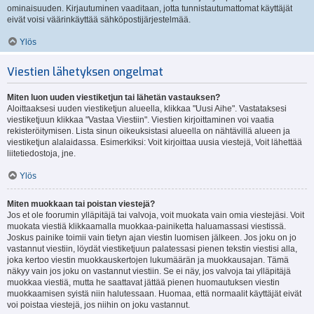
ominaisuuden. Kirjautuminen vaaditaan, jotta tunnistautumattomat käyttäjät
eivät voisi väärinkäyttää sähköpostijärjestelmää.
Ylös
Viestien lähetyksen ongelmat
Miten luon uuden viestiketjun tai lähetän vastauksen?
Aloittaaksesi uuden viestiketjun alueella, klikkaa "Uusi Aihe". Vastataksesi
viestiketjuun klikkaa "Vastaa Viestiin". Viestien kirjoittaminen voi vaatia
rekisteröitymisen. Lista sinun oikeuksistasi alueella on nähtävillä alueen ja
viestiketjun alalaidassa. Esimerkiksi: Voit kirjoittaa uusia viestejä, Voit lähettää
liitetiedostoja, jne.
Ylös
Miten muokkaan tai poistan viestejä?
Jos et ole foorumin ylläpitäjä tai valvoja, voit muokata vain omia viestejäsi. Voit
muokata viestiä klikkaamalla muokkaa-painiketta haluamassasi viestissä.
Joskus painike toimii vain tietyn ajan viestin luomisen jälkeen. Jos joku on jo
vastannut viestiin, löydät viestiketjuun palatessasi pienen tekstin viestisi alla,
joka kertoo viestin muokkauskertojen lukumäärän ja muokkausajan. Tämä
näkyy vain jos joku on vastannut viestiin. Se ei näy, jos valvoja tai ylläpitäjä
muokkaa viestiä, mutta he saattavat jättää pienen huomautuksen viestin
muokkaamisen syistä niin halutessaan. Huomaa, että normaalit käyttäjät eivät
voi poistaa viestejä, jos niihin on joku vastannut.