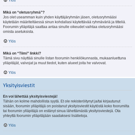
Ylös
Mikä on “oletusryhmä”?
Jos olet useamman kuin yhden käyttäjäryhmän jäsen, oletusryhmääsi
käytetään määriteltäessä sinun kohdallasi käytettävää ryhmäväriä ja titteliä.
Foorumin ylläpitäjä saattaa antaa sinulle oikeudet vaihtaa oletusryhmääsi
omista asetuksista.
Ylös
Mikä on “Tiimi” linkki?
Tämä sivu näyttää sinulle listan foorumin henkilökunnasta, mukaanluettuna
ylläpitäjät, valvojat ja muut tiedot, kuten alueet joita he valvovat.
Ylös
Yksityisviestit
En voi lähettää yksityisviestejä!
Tähän on kolme mahdollista syytä. Et ole rekisteröitynyt ja/tai kirjautunut
sisään, foorumin ylläpitäjä on poistanut yksityisviestit käytöstä koko foorumilta
tai foorumin ylläpitäjä on estänyt sinua lähettämästä yksityisviestejä. Ota
yhteyttä foorumin ylläpitäjään saadaksesi lisätietoja.
Ylös