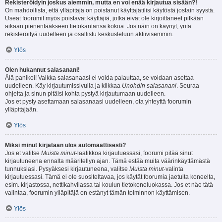
Rekisteröidyin joskus aiemmin, mutta en voi enää kirjautua sisään?!
On mahdollista, että ylläpitäjä on poistanut käyttäjätilisi käytöstä jostain syystä.
Useat foorumit myös poistavat käyttäjiä, jotka eivät ole kirjoittaneet pitkään
aikaan pienentääkseen tietokantansa kokoa. Jos näin on käynyt, yritä
rekisteröityä uudelleen ja osallistu keskusteluun aktiivisemmin.
Ylös
Olen hukannut salasanani!
Älä panikoi! Vaikka salasanaasi ei voida palauttaa, se voidaan asettaa
uudelleen. Käy kirjautumissivulla ja klikkaa
Unohdin salasanani
. Seuraa
ohjeita ja sinun pitäisi kohta pystyä kirjautumaan uudelleen.
Jos et pysty asettamaan salasanaasi uudelleen, ota yhteyttä foorumin
ylläpitäjään.
Ylös
Miksi minut kirjataan ulos automaattisesti?
Jos et valitse
Muista minut
-laatikkoa kirjautuessasi, foorumi pitää sinut
kirjautuneena ennalta määritellyn ajan. Tämä estää muita väärinkäyttämästä
tunnuksiasi. Pysyäksesi kirjautuneena, valitse
Muista minut
-valinta
kirjautuessasi. Tämä ei ole suositeltavaa, jos käytät foorumia jaetulta koneelta,
esim. kirjastossa, nettikahvilassa tai koulun tietokoneluokassa. Jos et näe tätä
valintaa, foorumin ylläpitäjä on estänyt tämän toiminnon käyttämisen.
Ylös