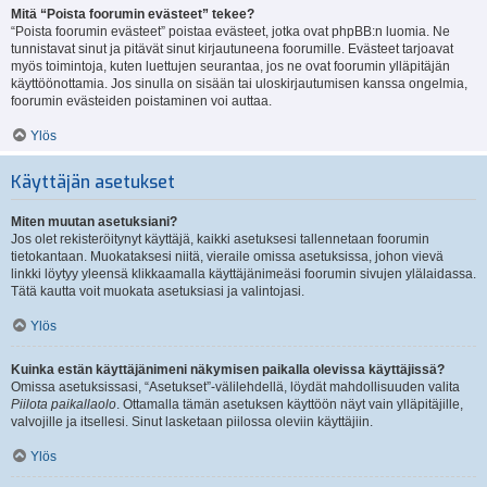
Mitä “Poista foorumin evästeet” tekee?
“Poista foorumin evästeet” poistaa evästeet, jotka ovat phpBB:n luomia. Ne
tunnistavat sinut ja pitävät sinut kirjautuneena foorumille. Evästeet tarjoavat
myös toimintoja, kuten luettujen seurantaa, jos ne ovat foorumin ylläpitäjän
käyttöönottamia. Jos sinulla on sisään tai uloskirjautumisen kanssa ongelmia,
foorumin evästeiden poistaminen voi auttaa.
Ylös
Käyttäjän asetukset
Miten muutan asetuksiani?
Jos olet rekisteröitynyt käyttäjä, kaikki asetuksesi tallennetaan foorumin
tietokantaan. Muokataksesi niitä, vieraile omissa asetuksissa, johon vievä
linkki löytyy yleensä klikkaamalla käyttäjänimeäsi foorumin sivujen ylälaidassa.
Tätä kautta voit muokata asetuksiasi ja valintojasi.
Ylös
Kuinka estän käyttäjänimeni näkymisen paikalla olevissa käyttäjissä?
Omissa asetuksissasi, “Asetukset”-välilehdellä, löydät mahdollisuuden valita
Piilota paikallaolo
. Ottamalla tämän asetuksen käyttöön näyt vain ylläpitäjille,
valvojille ja itsellesi. Sinut lasketaan piilossa oleviin käyttäjiin.
Ylös