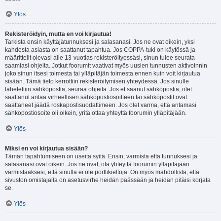
Ylös
Rekisteröidyin, mutta en voi kirjautua!
Tarkista ensin käyttäjätunnuksesi ja salasanasi. Jos ne ovat oikein, yksi
kahdesta asiasta on saattanut tapahtua. Jos COPPA-tuki on käytössä ja
määrittelit olevasi alle 13-vuotias rekisteröityessäsi, sinun tulee seurata
saamiasi ohjeita. Jotkut foorumit vaativat myös uusien tunnusten aktivoinnin
joko sinun itsesi toimesta tai ylläpitäjän toimesta ennen kuin voit kirjautua
sisään. Tämä tieto kerrottiin rekisteröitymisen yhteydessä. Jos sinulle
lähetettiin sähköpostia, seuraa ohjeita. Jos et saanut sähköpostia, olet
saattanut antaa virheellisen sähköpostiosoitteen tai sähköpostit ovat
saattaneet jäädä roskapostisuodattimeen. Jos olet varma, että antamasi
sähköpostiosoite oli oikein, yritä ottaa yhteyttä foorumin ylläpitäjään.
Ylös
Miksi en voi kirjautua sisään?
Tämän tapahtumiseen on useita syitä. Ensin, varmista että tunnuksesi ja
salasanasi ovat oikein. Jos ne ovat, ota yhteyttä foorumin ylläpitäjään
varmistaaksesi, että sinulla ei ole porttikieltoja. On myös mahdollista, että
sivuston omistajalla on asetusvirhe heidän päässään ja heidän pitäisi korjata
se.
Ylös