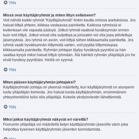
Ylös
Missä ovat käyttäjäryhmät ja miten liityn sellaiseen?
Voit nähdä kaikki ryhmät “Käyttäjäryhmät”-linkin kautta omissa asetuksissa. Jos
haluat liittyä yhteen, klikkaa vastaavaa painiketta. Kaikissa ryhmissä ei
kuitenkaan ole vapaata pääsyä. Jotkut ryhmät vaativat hyväksynnän ennen
kuin voit liittyä. Jotkut voivat olla suljettuja ja joissakin voi olla jopa piilotettuja
jäsenyyksiä. Jos ryhmä on avoin, voit liittyä siihen klikkaamalla painiketta. Jos
ryhmä vaatii hyväksynnän liittymistä varten, voit pyytää liittymislupaa
klikkaamalla painiketta. Ryhmän johtajan täytyy hyväksyä pyyntösi ja hän
saattaa kysyä miksi haluat liittyä ryhmään. Älä häiriköi ryhmän ylläpitäjiä jos he
eivät hyväksy pyyntöäsi. Heillä on syynsä.
Ylös
Miten pääsen käyttäjäryhmän johtajaksi?
Käyttäjäryhmän johtaja on yleensä määritelty, kun käyttäjäryhmät on alunperin
luotu ylläpitäjän toimesta. Jos haluat luoda käyttäjäryhmän, ensimmäinen
yhteyshenkilösi tulisi olla ylläpitäjä. Kokeile yksityisviestin lähettämistä.
Ylös
Miksi jotkut käyttäjäryhmät näkyvät eri väreillä?
Foorumin ylläpitäjä voi määritellä tietyn käyttäjäryhmän jäsenille värin joka
helpottaa kyseisen käyttäjäryhmän jäsenten tunnistamista.