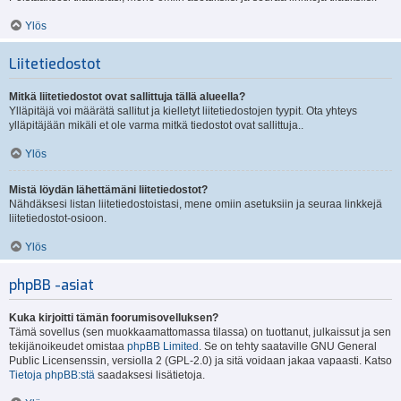
Ylös
Liitetiedostot
Mitkä liitetiedostot ovat sallittuja tällä alueella?
Ylläpitäjä voi määrätä sallitut ja kielletyt liitetiedostojen tyypit. Ota yhteys
ylläpitäjään mikäli et ole varma mitkä tiedostot ovat sallittuja..
Ylös
Mistä löydän lähettämäni liitetiedostot?
Nähdäksesi listan liitetiedostoistasi, mene omiin asetuksiin ja seuraa linkkejä
liitetiedostot-osioon.
Ylös
phpBB -asiat
Kuka kirjoitti tämän foorumisovelluksen?
Tämä sovellus (sen muokkaamattomassa tilassa) on tuottanut, julkaissut ja sen
tekijänoikeudet omistaa
phpBB Limited
. Se on tehty saataville GNU General
Public Licensenssin, versiolla 2 (GPL-2.0) ja sitä voidaan jakaa vapaasti. Katso
Tietoja phpBB:stä
saadaksesi lisätietoja.