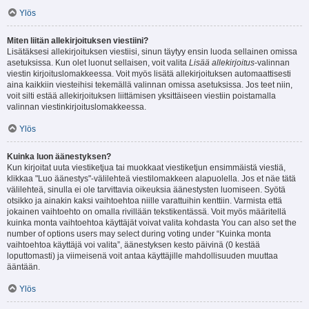
Ylös
Miten liitän allekirjoituksen viestiini?
Lisätäksesi allekirjoituksen viestiisi, sinun täytyy ensin luoda sellainen omissa
asetuksissa. Kun olet luonut sellaisen, voit valita
Lisää allekirjoitus
-valinnan
viestin kirjoituslomakkeessa. Voit myös lisätä allekirjoituksen automaattisesti
aina kaikkiin viesteihisi tekemällä valinnan omissa asetuksissa. Jos teet niin,
voit silti estää allekirjoituksen liittämisen yksittäiseen viestiin poistamalla
valinnan viestinkirjoituslomakkeessa.
Ylös
Kuinka luon äänestyksen?
Kun kirjoitat uuta viestiketjua tai muokkaat viestiketjun ensimmäistä viestiä,
klikkaa "Luo äänestys"-välilehteä viestilomakkeen alapuolella. Jos et näe tätä
välilehteä, sinulla ei ole tarvittavia oikeuksia äänestysten luomiseen. Syötä
otsikko ja ainakin kaksi vaihtoehtoa niille varattuihin kenttiin. Varmista että
jokainen vaihtoehto on omalla rivillään tekstikentässä. Voit myös määritellä
kuinka monta vaihtoehtoa käyttäjät voivat valita kohdasta You can also set the
number of options users may select during voting under “Kuinka monta
vaihtoehtoa käyttäjä voi valita”, äänestyksen kesto päivinä (0 kestää
loputtomasti) ja viimeisenä voit antaa käyttäjille mahdollisuuden muuttaa
ääntään.
Ylös