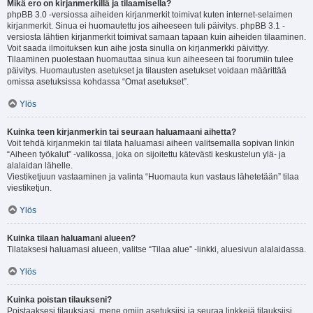
Mikä ero on kirjanmerkillä ja tilaamisella?
phpBB 3.0 -versiossa aiheiden kirjanmerkit toimivat kuten internet-selaimen
kirjanmerkit. Sinua ei huomautettu jos aiheeseen tuli päivitys. phpBB 3.1 -
versiosta lähtien kirjanmerkit toimivat samaan tapaan kuin aiheiden tilaaminen.
Voit saada ilmoituksen kun aihe josta sinulla on kirjanmerkki päivittyy.
Tilaaminen puolestaan huomauttaa sinua kun aiheeseen tai foorumiin tulee
päivitys. Huomautusten asetukset ja tilausten asetukset voidaan määrittää
omissa asetuksissa kohdassa “Omat asetukset”.
Ylös
Kuinka teen kirjanmerkin tai seuraan haluamaani aihetta?
Voit tehdä kirjanmekin tai tilata haluamasi aiheen valitsemalla sopivan linkin
“Aiheen työkalut” -valikossa, joka on sijoitettu kätevästi keskustelun ylä- ja
alalaidan lähelle.
Viestiketjuun vastaaminen ja valinta “Huomauta kun vastaus lähetetään” tilaa
viestiketjun.
Ylös
Kuinka tilaan haluamani alueen?
Tilataksesi haluamasi alueen, valitse “Tilaa alue” -linkki, aluesivun alalaidassa.
Ylös
Kuinka poistan tilaukseni?
Poistaaksesi tilauksiasi, mene omiin asetuksiisi ja seuraa linkkejä tilauksiisi.