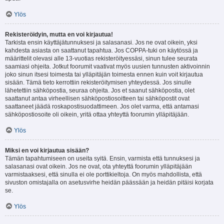
Ylös
Rekisteröidyin, mutta en voi kirjautua!
Tarkista ensin käyttäjätunnuksesi ja salasanasi. Jos ne ovat oikein, yksi
kahdesta asiasta on saattanut tapahtua. Jos COPPA-tuki on käytössä ja
määrittelit olevasi alle 13-vuotias rekisteröityessäsi, sinun tulee seurata
saamiasi ohjeita. Jotkut foorumit vaativat myös uusien tunnusten aktivoinnin
joko sinun itsesi toimesta tai ylläpitäjän toimesta ennen kuin voit kirjautua
sisään. Tämä tieto kerrottiin rekisteröitymisen yhteydessä. Jos sinulle
lähetettiin sähköpostia, seuraa ohjeita. Jos et saanut sähköpostia, olet
saattanut antaa virheellisen sähköpostiosoitteen tai sähköpostit ovat
saattaneet jäädä roskapostisuodattimeen. Jos olet varma, että antamasi
sähköpostiosoite oli oikein, yritä ottaa yhteyttä foorumin ylläpitäjään.
Ylös
Miksi en voi kirjautua sisään?
Tämän tapahtumiseen on useita syitä. Ensin, varmista että tunnuksesi ja
salasanasi ovat oikein. Jos ne ovat, ota yhteyttä foorumin ylläpitäjään
varmistaaksesi, että sinulla ei ole porttikieltoja. On myös mahdollista, että
sivuston omistajalla on asetusvirhe heidän päässään ja heidän pitäisi korjata
se.
Ylös