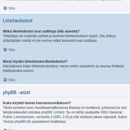
Ylös
Liitetiedostot
Mitkä liitetiedostot ovat sallittuja tällä alueella?
Ylläpitäjä voi määrätä sallitut ja kielletyt liitetiedostojen tyypit. Ota yhteys
ylläpitäjään mikäli et ole varma mitkä tiedostot ovat sallittuja..
Ylös
Mistä löydän lähettämäni liitetiedostot?
Nähdäksesi listan liitetiedostoistasi, mene omiin asetuksiin ja seuraa linkkejä
liitetiedostot-osioon.
Ylös
phpBB -asiat
Kuka kirjoitti tämän foorumisovelluksen?
Tämä sovellus (sen muokkaamattomassa tilassa) on tuottanut, julkaissut ja sen
tekijänoikeudet omistaa
phpBB Limited
. Se on tehty saataville GNU General
Public Licensenssin, versiolla 2 (GPL-2.0) ja sitä voidaan jakaa vapaasti. Katso
Tietoja phpBB:stä
saadaksesi lisätietoja.