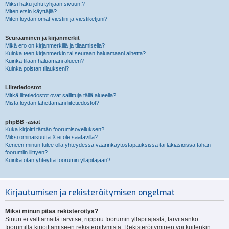
Miksi haku johti tyhjään sivuun!?
Miten etsin käyttäjiä?
Miten löydän omat viestini ja viestiketjuni?
Seuraaminen ja kirjanmerkit
Mikä ero on kirjanmerkillä ja tilaamisella?
Kuinka teen kirjanmerkin tai seuraan haluamaani aihetta?
Kuinka tilaan haluamani alueen?
Kuinka poistan tilaukseni?
Liitetiedostot
Mitkä liitetiedostot ovat sallittuja tällä alueella?
Mistä löydän lähettämäni liitetiedostot?
phpBB -asiat
Kuka kirjoitti tämän foorumisovelluksen?
Miksi ominaisuutta X ei ole saatavilla?
Keneen minun tulee olla yhteydessä väärinkäytöstapauksissa tai lakiasioissa tähän
foorumiin liittyen?
Kuinka otan yhteyttä foorumin ylläpitäjään?
Kirjautumisen ja rekisteröitymisen ongelmat
Miksi minun pitää rekisteröityä?
Sinun ei välttämättä tarvitse, riippuu foorumin ylläpitäjästä, tarvitaanko
foorumilla kirjoittamiseen rekisteröitymistä. Rekisteröityminen voi kuitenkin