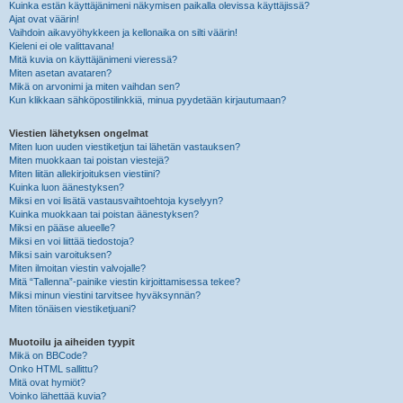
Kuinka estän käyttäjänimeni näkymisen paikalla olevissa käyttäjissä?
Ajat ovat väärin!
Vaihdoin aikavyöhykkeen ja kellonaika on silti väärin!
Kieleni ei ole valittavana!
Mitä kuvia on käyttäjänimeni vieressä?
Miten asetan avataren?
Mikä on arvonimi ja miten vaihdan sen?
Kun klikkaan sähköpostilinkkiä, minua pyydetään kirjautumaan?
Viestien lähetyksen ongelmat
Miten luon uuden viestiketjun tai lähetän vastauksen?
Miten muokkaan tai poistan viestejä?
Miten liitän allekirjoituksen viestiini?
Kuinka luon äänestyksen?
Miksi en voi lisätä vastausvaihtoehtoja kyselyyn?
Kuinka muokkaan tai poistan äänestyksen?
Miksi en pääse alueelle?
Miksi en voi liittää tiedostoja?
Miksi sain varoituksen?
Miten ilmoitan viestin valvojalle?
Mitä “Tallenna”-painike viestin kirjoittamisessa tekee?
Miksi minun viestini tarvitsee hyväksynnän?
Miten tönäisen viestiketjuani?
Muotoilu ja aiheiden tyypit
Mikä on BBCode?
Onko HTML sallittu?
Mitä ovat hymiöt?
Voinko lähettää kuvia?