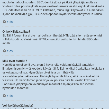
muotoilumahdollisuuden. BBCoden käytöstä päättää ylläpitäjä, mutta se
voidaan ottaa pois käytöstä myös viestikohtaisesti viestin kirjoituslomakkeella.
BBCode itsessään on HTML:n kaltainen, mutta tagit käyttävät < ja > merkkien
sijaan hakasulkuja [ ja ]. BBCoden oppaan löydät viestinlähetyssivun kautta.
Ylös
Onko HTML sallittu?
Ei. Tällä foorumilla ei ole mahdollista lähettää HTML:ää siten, että se toimisi
HTML-koodina. Yleisimmät HTML-muotoilut voi kuitenkin tehdä BBCoden
avulla.
Ylös
Mitä ovat hymiöt?
Hymiöt tai emoticonit ovat pieniä kuvia joita voidaan käyttää tunteiden
ilmaisemiseen lyhyitä koodeja käyttämällä. Esimerkiksi :) tarkoittaa iloista ja :(
tarkoittaa surullista. Hymiöiden täysi lista on nähtävillä
viestinlähetyslomakkeessa. Älä käytä hymiöitä liikaa, sillä ne voivat tehdä
viestistä lukukelvottoman ja valvoja voi poistaa niitä tai viestin kokonaan.
Foorumin ylläpitäjä on voinut myös määritellä rajan yksittäisen viestin
hymiöiden määrälle.
Ylös
Voinko lähettää kuvia?