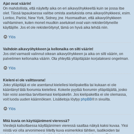
Ajat ovat väärin!
On mahdollista, että näytetty aika on eri aikavyöhykkeeltä kuin se jossa itse
olet. Tässä tapauksessa valitse omista asetuksista oma aikavyöhykkeesi, esim.
Lontoo, Pariisi, New York, Sidney, jne. Huomaathan, että aikavyöhykkeen
vaihtaminen, kuten monet muutkin asetukset ovat vain rekisteröityneille
käyttäjille. Jos et ole rekisteröitynyt, tämä on hyvä aika tehdä niin.
Ylös
Vaihdoin aikavyöhykkeen ja kellonaika on silti väärin!
Jos olet varmasti valinnut oikean aikavyöhykkeen ja aika on silti väärin, on
palvelimen kellonaika väärin. Ota yhteyttä ylläpitäjään korjataksesi ongelman.
Ylös
Kieleni ei ole valittavana!
Joko ylläpitäjä ei ole asentanut kielellesi kielipakettia tai kukaan ei ole
kääntänyt tätä foorumia kielellesi. Kokeile pyytää foorumin ylläpitäjältä, josko
hän voisi asentaa tarvitsemasi kielipaketin. Jos kielipakettia ei ole olemassa,
voit luoda uuden käännöksen. Lisätietoja löytyy
phpBB
®:n sivuilta.
Ylös
Mitä kuvia on käyttäjänimeni vieressä?
Viestejä katsottaessa käyttäjänimen vieressä saattaa näkyä kaksi kuvaa. Yksi
niistä voi olla arvonimeesi liitetty kuva esimerkiksi tähtien, laatikoiden tai