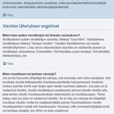
ominaisuuden. Kirjautuminen vaaditaan, jotta tunnistautumattomat käyttäjät
eivät voisi väärinkäyttää sähköpostijärjestelmää.
Ylös
Viestien lähetyksen ongelmat
Miten luon uuden viestiketjun tai lähetän vastauksen?
Aloittaaksesi uuden viestiketjun alueella, klikkaa "Uusi Aihe". Vastataksesi
viestiketjuun klikkaa "Vastaa Viestiin". Viestien kirjoittaminen voi vaatia
rekisteröitymisen. Lista sinun oikeuksistasi alueella on nähtävillä alueen ja
viestiketjun alalaidassa. Esimerkiksi: Voit kirjoittaa uusia viestejä, Voit lähettää
liitetiedostoja, jne.
Ylös
Miten muokkaan tai poistan viestejä?
Jos et ole foorumin ylläpitäjä tai valvoja, voit muokata vain omia viestejäsi. Voit
muokata viestiä klikkaamalla muokkaa-painiketta haluamassasi viestissä.
Joskus painike toimii vain tietyn ajan viestin luomisen jälkeen. Jos joku on jo
vastannut viestiin, löydät viestiketjuun palatessasi pienen tekstin viestisi alla,
joka kertoo viestin muokkauskertojen lukumäärän ja muokkausajan. Tämä
näkyy vain jos joku on vastannut viestiin. Se ei näy, jos valvoja tai ylläpitäjä
muokkaa viestiä, mutta he saattavat jättää pienen huomautuksen viestin
muokkaamisen syistä niin halutessaan. Huomaa, että normaalit käyttäjät eivät
voi poistaa viestejä, jos niihin on joku vastannut.