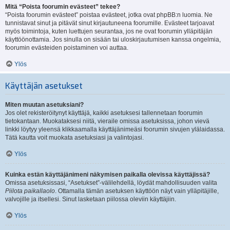
Mitä “Poista foorumin evästeet” tekee?
“Poista foorumin evästeet” poistaa evästeet, jotka ovat phpBB:n luomia. Ne
tunnistavat sinut ja pitävät sinut kirjautuneena foorumille. Evästeet tarjoavat
myös toimintoja, kuten luettujen seurantaa, jos ne ovat foorumin ylläpitäjän
käyttöönottamia. Jos sinulla on sisään tai uloskirjautumisen kanssa ongelmia,
foorumin evästeiden poistaminen voi auttaa.
Ylös
Käyttäjän asetukset
Miten muutan asetuksiani?
Jos olet rekisteröitynyt käyttäjä, kaikki asetuksesi tallennetaan foorumin
tietokantaan. Muokataksesi niitä, vieraile omissa asetuksissa, johon vievä
linkki löytyy yleensä klikkaamalla käyttäjänimeäsi foorumin sivujen ylälaidassa.
Tätä kautta voit muokata asetuksiasi ja valintojasi.
Ylös
Kuinka estän käyttäjänimeni näkymisen paikalla olevissa käyttäjissä?
Omissa asetuksissasi, “Asetukset”-välilehdellä, löydät mahdollisuuden valita
Piilota paikallaolo
. Ottamalla tämän asetuksen käyttöön näyt vain ylläpitäjille,
valvojille ja itsellesi. Sinut lasketaan piilossa oleviin käyttäjiin.
Ylös