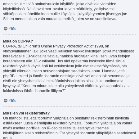
antaa sinulle lisää ominaisuuksia käyttöön, jotka eivät ole vieraiden
käytettävissä. Näitä ovat mm. avatar-kuvan määrittely, yksityisviestit,
sähköpostien lähettäminen muille käyttäjille, käyttäjäryhmien jäsenyys jne.
Siihen menee aikaa vain muutamia hetkiä, joten se on suositeltavaa.
Ylös
Mikä on COPPA?
COPPA, tai Children’s Online Privacy Protection Act of 1998, on
yhdysvaltalainen laki, joka vaatii kaikkien verkkosivustojen, jotka mahdollisesti
keräävät alle 13-vuotiailta tietoja, hankkia huoltajan kirjallisen luvan tietojen
keräämiseen alle 13-vuotiaalta. Jos olet epävarma koskeeko tämä sinua
rekisteröityvänä käyttäjänä tai verkkosivua jolle olet rekisteröitymässä, ota
yhteyttä oikeudelliseen neuvonantajaan saadaksesi apua. Huomaa, että
phpBB Limited ja tämän foorumin omistajat eivät voi antaa lakineuvontaa ja
eivät ole yhteyshenkilöitä minkäänlaisissa lakiasioissa, lukuunottamatta
kysymystä “Keneen minun tulee olla yhteydessä väärinkäytöstapauksissa tai
lakiasioissa tähän foorumiin liittyen?”.
Ylös
Miksi en voi rekisteröityä?
On mahdollista, että foorumin ylläpitäjä on poistanut rekisteröinnin käytöstä
estääkseen uusia vierailijoita rekisteröitymästä. Foorumin ylläpitäjä on voinut
myös asettaa porttikiellon IP-osoitteellesi tai estänyt valitsemasi
käyttäjätunnuksen rekisteröinnin. Ota yhteyttä foorumin ylläpitäjään saadaksesi
apua.