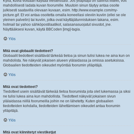
Kyllä, kuvia voidaan käyttää viesteissäsi. Jos ylläpitäjä on sallinut liitteet, voit
mahdollisesti ladata kuvan foorumille. Muutoin sinun täytyy antaa osoite
julkisesti saatavilla olevaan kuvaan, esim. http://www.example.com/my-
picture.gif. Et voi antaa osoitetta omalla koneellasi oleviin kuviin (ellei se ole
yleinen palvelin) tai kuviin, jotka ovat käyttäjätunnistuksen takana, esim.
hotmail tai yahoo sähköpostilaatikot, salasanasuojatut sivustot, jne.
Näyttääksesi kuvan, käytä BBCoden [img]-tagia.
Ylös
Mitä ovat globaalit tiedotteet?
Globaalit tiedotteet sisältävät tärkeää tietoa ja sinun tulisi lukea ne aina kun on
mahdolista. Ne näkyvät jokaisen alueen ylälaidassa ja omissa asetuksissa.
Globaalien tiedotteiden oikeudet myöntää foorumin ylläpitäjä.
Ylös
Mitä ovat tiedotteet?
Tiedotteet usein sisältävät tärkeää tietoa foorumista jota olet lukemassa ja siksi
ne tulisi lukea aina kun mahdollista. Tiedotteet näkyvät jokaisen sivun
ylälaidassa niillä foorumeilla joihin ne on lähetetty. Kuten globaalien
tiedotteiden kohdalla, tiedotteiden lähettämisen oikeudet antaa foorumin
ylläpitäjä.
Ylös
Mitä ovat kiinnitetyt viestiketjut