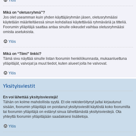
Ylös
Mikä on “oletusryhmä”?
Jos olet useamman kuin yhden käyttäjäryhmän jäsen, oletusryhmääsi
käytetään määriteltäessä sinun kohdallasi käytettävää ryhmäväriä ja titteliä.
Foorumin ylläpitäjä saattaa antaa sinulle oikeudet vaihtaa oletusryhmääsi
omista asetuksista.
Ylös
Mikä on “Tiimi” linkki?
Tämä sivu näyttää sinulle listan foorumin henkilökunnasta, mukaanluettuna
ylläpitäjät, valvojat ja muut tiedot, kuten alueet joita he valvovat.
Ylös
Yksityisviestit
En voi lähettää yksityisviestejä!
Tähän on kolme mahdollista syytä. Et ole rekisteröitynyt ja/tai kirjautunut
sisään, foorumin ylläpitäjä on poistanut yksityisviestit käytöstä koko foorumilta
tai foorumin ylläpitäjä on estänyt sinua lähettämästä yksityisviestejä. Ota
yhteyttä foorumin ylläpitäjään saadaksesi lisätietoja.
Ylös