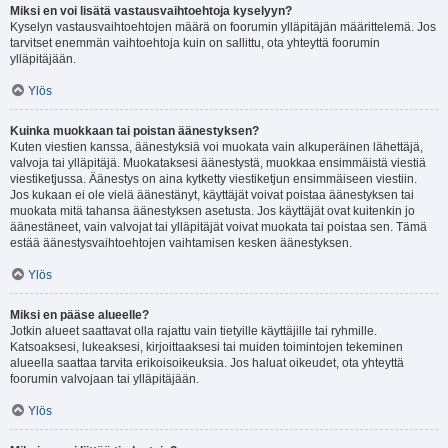
Miksi en voi lisätä vastausvaihtoehtoja kyselyyn?
Kyselyn vastausvaihtoehtojen määrä on foorumin ylläpitäjän määrittelemä. Jos
tarvitset enemmän vaihtoehtoja kuin on sallittu, ota yhteyttä foorumin
ylläpitäjään.
Ylös
Kuinka muokkaan tai poistan äänestyksen?
Kuten viestien kanssa, äänestyksiä voi muokata vain alkuperäinen lähettäjä,
valvoja tai ylläpitäjä. Muokataksesi äänestystä, muokkaa ensimmäistä viestiä
viestiketjussa. Äänestys on aina kytketty viestiketjun ensimmäiseen viestiin.
Jos kukaan ei ole vielä äänestänyt, käyttäjät voivat poistaa äänestyksen tai
muokata mitä tahansa äänestyksen asetusta. Jos käyttäjät ovat kuitenkin jo
äänestäneet, vain valvojat tai ylläpitäjät voivat muokata tai poistaa sen. Tämä
estää äänestysvaihtoehtojen vaihtamisen kesken äänestyksen.
Ylös
Miksi en pääse alueelle?
Jotkin alueet saattavat olla rajattu vain tietyille käyttäjille tai ryhmille.
Katsoaksesi, lukeaksesi, kirjoittaaksesi tai muiden toimintojen tekeminen
alueella saattaa tarvita erikoisoikeuksia. Jos haluat oikeudet, ota yhteyttä
foorumin valvojaan tai ylläpitäjään.
Ylös