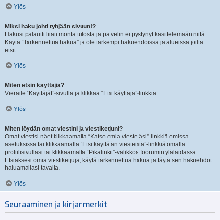
Ylös
Miksi haku johti tyhjään sivuun!?
Hakusi palautti liian monta tulosta ja palvelin ei pystynyt käsittelemään niitä.
Käytä “Tarkennettua hakua” ja ole tarkempi hakuehdoissa ja alueissa joilta
etsit.
Ylös
Miten etsin käyttäjiä?
Vieraile “Käyttäjät”-sivulla ja klikkaa “Etsi käyttäjä”-linkkiä.
Ylös
Miten löydän omat viestini ja viestiketjuni?
Omat viestisi näet klikkaamalla “Katso omia viestejäsi”-linkkiä omissa
asetuksissa tai klikkaamalla “Etsi käyttäjän viesteistä”-linkkiä omalla
profiilisivullasi tai klikkaamalla “Pikalinkit”-valikkoa foorumin ylälaidassa.
Etsiäksesi omia viestiketjuja, käytä tarkennettua hakua ja täytä sen hakuehdot
haluamallasi tavalla.
Ylös
Seuraaminen ja kirjanmerkit