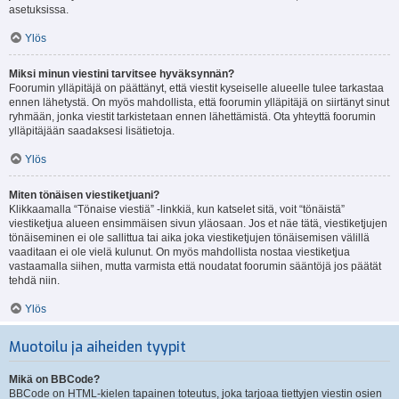
asetuksissa.
Ylös
Miksi minun viestini tarvitsee hyväksynnän?
Foorumin ylläpitäjä on päättänyt, että viestit kyseiselle alueelle tulee tarkastaa
ennen lähetystä. On myös mahdollista, että foorumin ylläpitäjä on siirtänyt sinut
ryhmään, jonka viestit tarkistetaan ennen lähettämistä. Ota yhteyttä foorumin
ylläpitäjään saadaksesi lisätietoja.
Ylös
Miten tönäisen viestiketjuani?
Klikkaamalla “Tönaise viestiä” -linkkiä, kun katselet sitä, voit “tönäistä”
viestiketjua alueen ensimmäisen sivun yläosaan. Jos et näe tätä, viestiketjujen
tönäiseminen ei ole sallittua tai aika joka viestiketjujen tönäisemisen välillä
vaaditaan ei ole vielä kulunut. On myös mahdollista nostaa viestiketjua
vastaamalla siihen, mutta varmista että noudatat foorumin sääntöjä jos päätät
tehdä niin.
Ylös
Muotoilu ja aiheiden tyypit
Mikä on BBCode?
BBCode on HTML-kielen tapainen toteutus, joka tarjoaa tiettyjen viestin osien