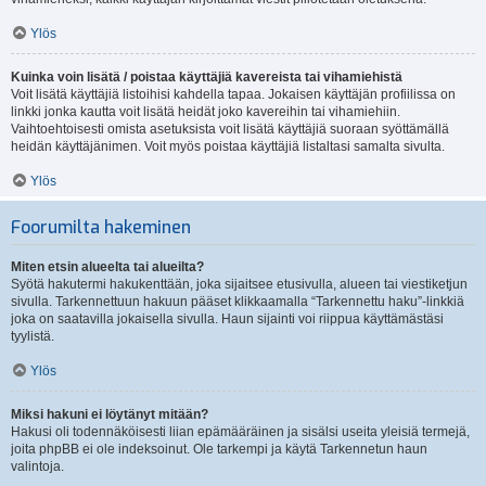
Ylös
Kuinka voin lisätä / poistaa käyttäjiä kavereista tai vihamiehistä
Voit lisätä käyttäjiä listoihisi kahdella tapaa. Jokaisen käyttäjän profiilissa on
linkki jonka kautta voit lisätä heidät joko kavereihin tai vihamiehiin.
Vaihtoehtoisesti omista asetuksista voit lisätä käyttäjiä suoraan syöttämällä
heidän käyttäjänimen. Voit myös poistaa käyttäjiä listaltasi samalta sivulta.
Ylös
Foorumilta hakeminen
Miten etsin alueelta tai alueilta?
Syötä hakutermi hakukenttään, joka sijaitsee etusivulla, alueen tai viestiketjun
sivulla. Tarkennettuun hakuun pääset klikkaamalla “Tarkennettu haku”-linkkiä
joka on saatavilla jokaisella sivulla. Haun sijainti voi riippua käyttämästäsi
tyylistä.
Ylös
Miksi hakuni ei löytänyt mitään?
Hakusi oli todennäköisesti liian epämääräinen ja sisälsi useita yleisiä termejä,
joita phpBB ei ole indeksoinut. Ole tarkempi ja käytä Tarkennetun haun
valintoja.