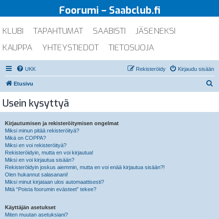
Foorumi – Saabclub.fi
KLUBI
TAPAHTUMAT
SAABISTI
JÄSENEKSI
KAUPPA
YHTEYSTIEDOT
TIETOSUOJA
UKK
Rekisteröidy
Kirjaudu sisään
E
Etusivu
t
Usein kysyttyä
s
i
Kirjautumisen ja rekisteröitymisen ongelmat
Miksi minun pitää rekisteröityä?
Mikä on COPPA?
Miksi en voi rekisteröityä?
Rekisteröidyin, mutta en voi kirjautua!
Miksi en voi kirjautua sisään?
Rekisteröidyin joskus aiemmin, mutta en voi enää kirjautua sisään?!
Olen hukannut salasanani!
Miksi minut kirjataan ulos automaattisesti?
Mitä “Poista foorumin evästeet” tekee?
Käyttäjän asetukset
Miten muutan asetuksiani?