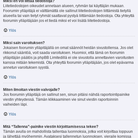
Miksi en voi liittää tiedostoja?
Liitetiedostojen oikeudet annetaan alueen, ryhmän tai käyttäjän mukaan.
Foorumin ylläpitäjä ei välttämättä ole sallinut liitetiedostojen liittämistä tietyllä
alueella tai vain tietyt ryhmät saattavat pystyä liittämään tiedostoja. Ota yhteyttä
foorumin ylläpitäjään jos et tiedä miksi et voi lisätä liitetiedostoja.
Ylös
Miksi sain varoituksen?
Jokaisen foorumin ylläpitäjällä on omat säännöt heidän sivustollensa. Jos olet
rikkonut sääntöä, voit saada varoituksen. Huomioi, että tämä on foorumin
ylläpitäjän päätös ja phpBB Limitedillä ei ole sivustolla annettavien varoitusten
kanssa mitään tekemistä. Ota yhteyttä foorumin ylläpitäjään, jos olet epävarma
annetun varoituksen syystä.
Ylös
Miten ilmoitan viestin valvojalle?
Jos foorumin ylläpitäjä on sallinut sen, sinun pitäisi nähdä raportointipainike
viestin yhteydessä. Tämän klikkaaminen vie sinut viestin raportoinnin
vaiheiden läpi.
Ylös
Mitä “Tallenna”-painike viestin kirjoittamisessa tekee?
Tämän avulla on mahdollista tallentaa luonnoksia, jotka voit kirjoittaa loppuun
ja lähettää myöhemmin. Avataksesi tallennetun luonnoksen, vieraile komissa