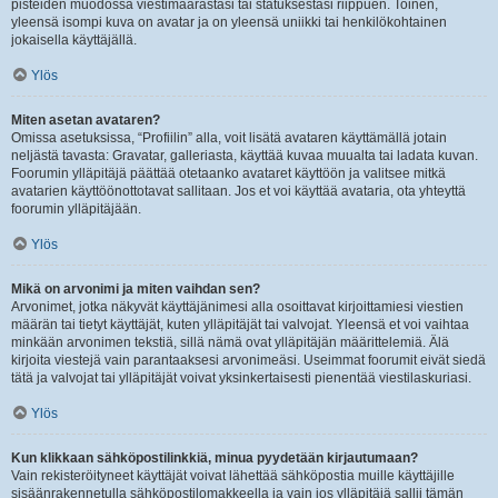
pisteiden muodossa viestimäärästäsi tai statuksestasi riippuen. Toinen,
yleensä isompi kuva on avatar ja on yleensä uniikki tai henkilökohtainen
jokaisella käyttäjällä.
Ylös
Miten asetan avataren?
Omissa asetuksissa, “Profiilin” alla, voit lisätä avataren käyttämällä jotain
neljästä tavasta: Gravatar, galleriasta, käyttää kuvaa muualta tai ladata kuvan.
Foorumin ylläpitäjä päättää otetaanko avataret käyttöön ja valitsee mitkä
avatarien käyttöönottotavat sallitaan. Jos et voi käyttää avataria, ota yhteyttä
foorumin ylläpitäjään.
Ylös
Mikä on arvonimi ja miten vaihdan sen?
Arvonimet, jotka näkyvät käyttäjänimesi alla osoittavat kirjoittamiesi viestien
määrän tai tietyt käyttäjät, kuten ylläpitäjät tai valvojat. Yleensä et voi vaihtaa
minkään arvonimen tekstiä, sillä nämä ovat ylläpitäjän määrittelemiä. Älä
kirjoita viestejä vain parantaaksesi arvonimeäsi. Useimmat foorumit eivät siedä
tätä ja valvojat tai ylläpitäjät voivat yksinkertaisesti pienentää viestilaskuriasi.
Ylös
Kun klikkaan sähköpostilinkkiä, minua pyydetään kirjautumaan?
Vain rekisteröityneet käyttäjät voivat lähettää sähköpostia muille käyttäjille
sisäänrakennetulla sähköpostilomakkeella ja vain jos ylläpitäjä sallii tämän