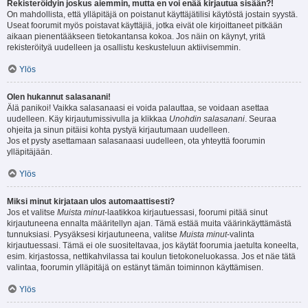
Rekisteröidyin joskus aiemmin, mutta en voi enää kirjautua sisään?!
On mahdollista, että ylläpitäjä on poistanut käyttäjätilisi käytöstä jostain syystä.
Useat foorumit myös poistavat käyttäjiä, jotka eivät ole kirjoittaneet pitkään
aikaan pienentääkseen tietokantansa kokoa. Jos näin on käynyt, yritä
rekisteröityä uudelleen ja osallistu keskusteluun aktiivisemmin.
Ylös
Olen hukannut salasanani!
Älä panikoi! Vaikka salasanaasi ei voida palauttaa, se voidaan asettaa
uudelleen. Käy kirjautumissivulla ja klikkaa
Unohdin salasanani
. Seuraa
ohjeita ja sinun pitäisi kohta pystyä kirjautumaan uudelleen.
Jos et pysty asettamaan salasanaasi uudelleen, ota yhteyttä foorumin
ylläpitäjään.
Ylös
Miksi minut kirjataan ulos automaattisesti?
Jos et valitse
Muista minut
-laatikkoa kirjautuessasi, foorumi pitää sinut
kirjautuneena ennalta määritellyn ajan. Tämä estää muita väärinkäyttämästä
tunnuksiasi. Pysyäksesi kirjautuneena, valitse
Muista minut
-valinta
kirjautuessasi. Tämä ei ole suositeltavaa, jos käytät foorumia jaetulta koneelta,
esim. kirjastossa, nettikahvilassa tai koulun tietokoneluokassa. Jos et näe tätä
valintaa, foorumin ylläpitäjä on estänyt tämän toiminnon käyttämisen.
Ylös