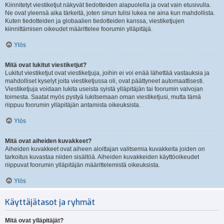
Kiinnitetyt viestiketjut näkyvät tiedotteiden alapuolella ja ovat vain etusivulla.
Ne ovat yleensä aika tärkeitä, joten sinun tulisi lukea ne aina kun mahdollista.
Kuten tiedotteiden ja globaalien tiedotteiden kanssa, viestiketjujen
kiinnittämisen oikeudet määrittelee foorumin ylläpitäjä.
Ylös
Mitä ovat lukitut viestiketjut?
Lukitut viestiketjut ovat viestiketjuja, joihin ei voi enää lähettää vastauksia ja
mahdolliset kyselyt joita viestiketjussa oli, ovat päättyneet automaattisesti.
Viestiketjuja voidaan lukita useista syistä ylläpitäjän tai foorumin valvojan
toimesta. Saatat myös pystyä lukitsemaan oman viestiketjusi, mutta tämä
riippuu foorumin ylläpitäjän antamista oikeuksista.
Ylös
Mitä ovat aiheiden kuvakkeet?
Aiheiden kuvakkeet ovat aiheen aloittajan valitsemia kuvakkeita joiden on
tarkoitus kuvastaa niiden sisältöä. Aiheiden kuvakkeiden käyttöoikeudet
riippuvat foorumin ylläpitäjän määrittelemistä oikeuksista.
Ylös
Käyttäjätasot ja ryhmät
Mitä ovat ylläpitäjät?