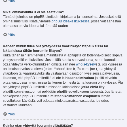
Ylös
Miksi ominaisuutta X ei ole saatavilla?
Tämä ohjelmisto on phpBB Limitedin kirjoittama ja lisensoima. Jos uskot, että
ominaisuus tulisi lisätä, vieraile
phpBB ideakeskuksessa
, jossa voit äänestää
olemassa olevia ideoita tai lähettää uuden.
Ylös
Keneen minun tulee olla yhteydessä väärinkäytöstapauksissa tai
lakiasioissa tähän foorumiin liittyen?
Kuka tahansa “Tiimi”-sivulla mainituista ylläpitäjistä on todennäköisesti sopiva
yhteyshenkilö valituksillesi. Jos et tätä kautta saa vastausta, sinun kannattaa
ottaa yhteyttä verkkotunnuksen omistajaan (tee
whois-kysely
) tai jos kyseessä
on ilmaispalvelussa oleva (esim. Yahoo!, free.fr, f2s.com, jne.), ota yhteyttä
ylläpitoon tai väärinkäytöksistä vastaavaan osastoon kyseisessä palvelussa.
Huomaa, että phpBB Limitedillä
ei ole lainkaan toimivaltaa
ja sitä ei voida
pitää vastuussa miten, missä tai kenen toimesta tämä foorumi on käytössä. Älä
ota yhteyttä phpBB Limitediin missään lakiasioissa
jotka eivät liity
phpBB.com-sivustoon tai pelkkään phpBB-sovellukseen itseensä. Jos lähetät
sähköpostia phpBB Limitedille
mistään kolmannen osapuolen
tämän
sovelluksen käytöstä, voit odottaa niukkasanaista vastausta, jos edes
vastausta lainkaan.
Ylös
Kuinka otan yhteyttä foorumin ylläpitäjään?