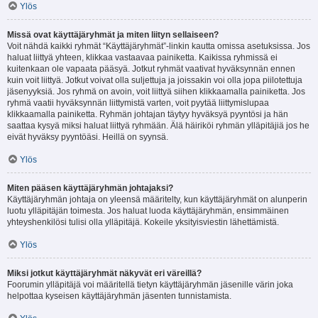
Ylös
Missä ovat käyttäjäryhmät ja miten liityn sellaiseen?
Voit nähdä kaikki ryhmät “Käyttäjäryhmät”-linkin kautta omissa asetuksissa. Jos
haluat liittyä yhteen, klikkaa vastaavaa painiketta. Kaikissa ryhmissä ei
kuitenkaan ole vapaata pääsyä. Jotkut ryhmät vaativat hyväksynnän ennen
kuin voit liittyä. Jotkut voivat olla suljettuja ja joissakin voi olla jopa piilotettuja
jäsenyyksiä. Jos ryhmä on avoin, voit liittyä siihen klikkaamalla painiketta. Jos
ryhmä vaatii hyväksynnän liittymistä varten, voit pyytää liittymislupaa
klikkaamalla painiketta. Ryhmän johtajan täytyy hyväksyä pyyntösi ja hän
saattaa kysyä miksi haluat liittyä ryhmään. Älä häiriköi ryhmän ylläpitäjiä jos he
eivät hyväksy pyyntöäsi. Heillä on syynsä.
Ylös
Miten pääsen käyttäjäryhmän johtajaksi?
Käyttäjäryhmän johtaja on yleensä määritelty, kun käyttäjäryhmät on alunperin
luotu ylläpitäjän toimesta. Jos haluat luoda käyttäjäryhmän, ensimmäinen
yhteyshenkilösi tulisi olla ylläpitäjä. Kokeile yksityisviestin lähettämistä.
Ylös
Miksi jotkut käyttäjäryhmät näkyvät eri väreillä?
Foorumin ylläpitäjä voi määritellä tietyn käyttäjäryhmän jäsenille värin joka
helpottaa kyseisen käyttäjäryhmän jäsenten tunnistamista.