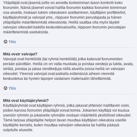
Ylläpitäjät ovat jäseniä joille on annettu korkeimman tason kontrolli koko
foorumiin. Nämä jäsenet voivat hallita foorumin kaikkia foorumin toiminnan
osa-alueita, mukaan lukien oikeuksien asettaminen, käyttäjien porttikiellot,
käyttäjäryhmät ja valvojat yms., riippuen foorumin perustajasta ja hänen
ylläpitäjille määrittelemistä oikeuksista. Heillä saattaa olla myös täydet
valvojan oikeudet kaikilla keskustelualueilla, riippuen foorumin perustajan
määrittelemistä asetuksista.
Ylös
Mitä ovatr valvojat?
Valvojat ovat henkilöitä (tai ryhmä henkilöitä) jotka katsovat foorumeiden
perään päivittäin. Heillä on on valta muokata ja poistaa viestejä ja lukita, avata,
siirtää, poistaa ja jakaa viestiketjuja niillä alueilla joissa heillä on valvojan
oikeudet. Yleensä valvojat ovat paikalla estämässä aiheen vierestä
keskustelua tai hyvien tapojen vastaisen materiaalin lähettämistä.
Ylös
Mitä ovat käyttäjäryhmät?
Käyttäjäryhmät ovat käyttäjien ryhmiä, jotka jakavat yhteisön hallittaviin osiin,
joiden kanssa foorumin ylläpitäjät voivat toimia. Jokainen käyttäjä voi kuulua
useisiin ryhmiin ja jokaiselle ryhmälle voidaan määritellä yksilölliset oikeudet.
Tämä tarjoaa ylläpitäjille helpon tavan muuttaa käyttäjien oikeuksia useille
käyttäjille kerralla, kuten muuttaa valvojien oikeuksia tai hallita pääsyä
suljetulle alueelle.