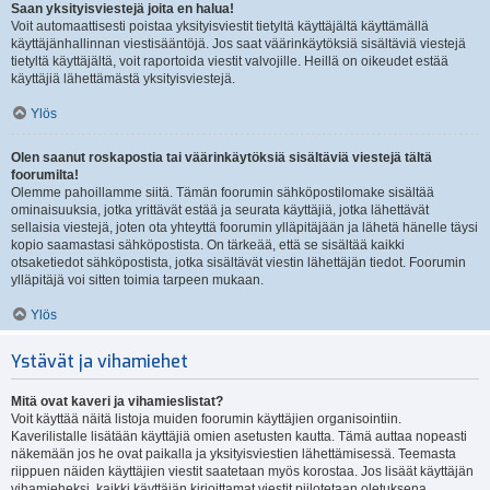
Saan yksityisviestejä joita en halua!
Voit automaattisesti poistaa yksityisviestit tietyltä käyttäjältä käyttämällä
käyttäjänhallinnan viestisääntöjä. Jos saat väärinkäytöksiä sisältäviä viestejä
tietyltä käyttäjältä, voit raportoida viestit valvojille. Heillä on oikeudet estää
käyttäjiä lähettämästä yksityisviestejä.
Ylös
Olen saanut roskapostia tai väärinkäytöksiä sisältäviä viestejä tältä
foorumilta!
Olemme pahoillamme siitä. Tämän foorumin sähköpostilomake sisältää
ominaisuuksia, jotka yrittävät estää ja seurata käyttäjiä, jotka lähettävät
sellaisia viestejä, joten ota yhteyttä foorumin ylläpitäjään ja lähetä hänelle täysi
kopio saamastasi sähköpostista. On tärkeää, että se sisältää kaikki
otsaketiedot sähköpostista, jotka sisältävät viestin lähettäjän tiedot. Foorumin
ylläpitäjä voi sitten toimia tarpeen mukaan.
Ylös
Ystävät ja vihamiehet
Mitä ovat kaveri ja vihamieslistat?
Voit käyttää näitä listoja muiden foorumin käyttäjien organisointiin.
Kaverilistalle lisätään käyttäjiä omien asetusten kautta. Tämä auttaa nopeasti
näkemään jos he ovat paikalla ja yksityisviestien lähettämisessä. Teemasta
riippuen näiden käyttäjien viestit saatetaan myös korostaa. Jos lisäät käyttäjän
vihamieheksi, kaikki käyttäjän kirjoittamat viestit piilotetaan oletuksena.