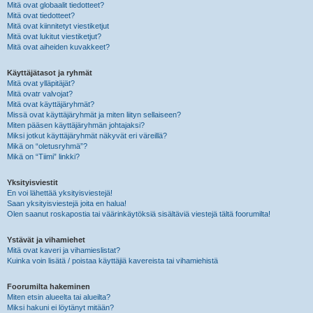
Mitä ovat globaalit tiedotteet?
Mitä ovat tiedotteet?
Mitä ovat kiinnitetyt viestiketjut
Mitä ovat lukitut viestiketjut?
Mitä ovat aiheiden kuvakkeet?
Käyttäjätasot ja ryhmät
Mitä ovat ylläpitäjät?
Mitä ovatr valvojat?
Mitä ovat käyttäjäryhmät?
Missä ovat käyttäjäryhmät ja miten liityn sellaiseen?
Miten pääsen käyttäjäryhmän johtajaksi?
Miksi jotkut käyttäjäryhmät näkyvät eri väreillä?
Mikä on “oletusryhmä”?
Mikä on “Tiimi” linkki?
Yksityisviestit
En voi lähettää yksityisviestejä!
Saan yksityisviestejä joita en halua!
Olen saanut roskapostia tai väärinkäytöksiä sisältäviä viestejä tältä foorumilta!
Ystävät ja vihamiehet
Mitä ovat kaveri ja vihamieslistat?
Kuinka voin lisätä / poistaa käyttäjiä kavereista tai vihamiehistä
Foorumilta hakeminen
Miten etsin alueelta tai alueilta?
Miksi hakuni ei löytänyt mitään?