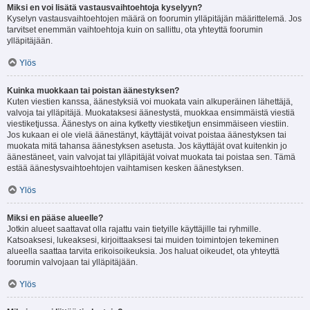
Miksi en voi lisätä vastausvaihtoehtoja kyselyyn?
Kyselyn vastausvaihtoehtojen määrä on foorumin ylläpitäjän määrittelemä. Jos
tarvitset enemmän vaihtoehtoja kuin on sallittu, ota yhteyttä foorumin
ylläpitäjään.
Ylös
Kuinka muokkaan tai poistan äänestyksen?
Kuten viestien kanssa, äänestyksiä voi muokata vain alkuperäinen lähettäjä,
valvoja tai ylläpitäjä. Muokataksesi äänestystä, muokkaa ensimmäistä viestiä
viestiketjussa. Äänestys on aina kytketty viestiketjun ensimmäiseen viestiin.
Jos kukaan ei ole vielä äänestänyt, käyttäjät voivat poistaa äänestyksen tai
muokata mitä tahansa äänestyksen asetusta. Jos käyttäjät ovat kuitenkin jo
äänestäneet, vain valvojat tai ylläpitäjät voivat muokata tai poistaa sen. Tämä
estää äänestysvaihtoehtojen vaihtamisen kesken äänestyksen.
Ylös
Miksi en pääse alueelle?
Jotkin alueet saattavat olla rajattu vain tietyille käyttäjille tai ryhmille.
Katsoaksesi, lukeaksesi, kirjoittaaksesi tai muiden toimintojen tekeminen
alueella saattaa tarvita erikoisoikeuksia. Jos haluat oikeudet, ota yhteyttä
foorumin valvojaan tai ylläpitäjään.
Ylös