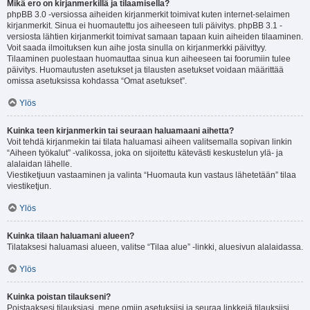
Mikä ero on kirjanmerkillä ja tilaamisella?
phpBB 3.0 -versiossa aiheiden kirjanmerkit toimivat kuten internet-selaimen
kirjanmerkit. Sinua ei huomautettu jos aiheeseen tuli päivitys. phpBB 3.1 -
versiosta lähtien kirjanmerkit toimivat samaan tapaan kuin aiheiden tilaaminen.
Voit saada ilmoituksen kun aihe josta sinulla on kirjanmerkki päivittyy.
Tilaaminen puolestaan huomauttaa sinua kun aiheeseen tai foorumiin tulee
päivitys. Huomautusten asetukset ja tilausten asetukset voidaan määrittää
omissa asetuksissa kohdassa “Omat asetukset”.
Ylös
Kuinka teen kirjanmerkin tai seuraan haluamaani aihetta?
Voit tehdä kirjanmekin tai tilata haluamasi aiheen valitsemalla sopivan linkin
“Aiheen työkalut” -valikossa, joka on sijoitettu kätevästi keskustelun ylä- ja
alalaidan lähelle.
Viestiketjuun vastaaminen ja valinta “Huomauta kun vastaus lähetetään” tilaa
viestiketjun.
Ylös
Kuinka tilaan haluamani alueen?
Tilataksesi haluamasi alueen, valitse “Tilaa alue” -linkki, aluesivun alalaidassa.
Ylös
Kuinka poistan tilaukseni?
Poistaaksesi tilauksiasi, mene omiin asetuksiisi ja seuraa linkkejä tilauksiisi.