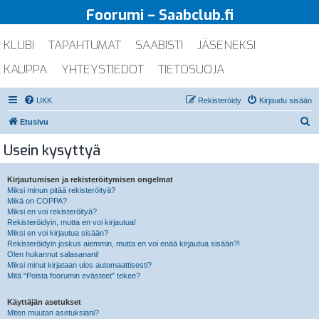
Foorumi – Saabclub.fi
KLUBI
TAPAHTUMAT
SAABISTI
JÄSENEKSI
KAUPPA
YHTEYSTIEDOT
TIETOSUOJA
UKK
Rekisteröidy
Kirjaudu sisään
E
Etusivu
t
Usein kysyttyä
s
i
Kirjautumisen ja rekisteröitymisen ongelmat
Miksi minun pitää rekisteröityä?
Mikä on COPPA?
Miksi en voi rekisteröityä?
Rekisteröidyin, mutta en voi kirjautua!
Miksi en voi kirjautua sisään?
Rekisteröidyin joskus aiemmin, mutta en voi enää kirjautua sisään?!
Olen hukannut salasanani!
Miksi minut kirjataan ulos automaattisesti?
Mitä “Poista foorumin evästeet” tekee?
Käyttäjän asetukset
Miten muutan asetuksiani?