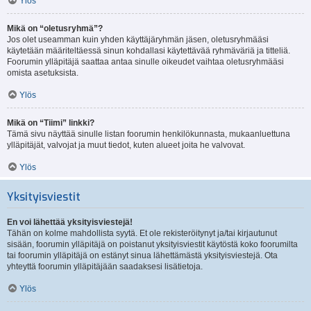
Ylös
Mikä on “oletusryhmä”?
Jos olet useamman kuin yhden käyttäjäryhmän jäsen, oletusryhmääsi
käytetään määriteltäessä sinun kohdallasi käytettävää ryhmäväriä ja titteliä.
Foorumin ylläpitäjä saattaa antaa sinulle oikeudet vaihtaa oletusryhmääsi
omista asetuksista.
Ylös
Mikä on “Tiimi” linkki?
Tämä sivu näyttää sinulle listan foorumin henkilökunnasta, mukaanluettuna
ylläpitäjät, valvojat ja muut tiedot, kuten alueet joita he valvovat.
Ylös
Yksityisviestit
En voi lähettää yksityisviestejä!
Tähän on kolme mahdollista syytä. Et ole rekisteröitynyt ja/tai kirjautunut
sisään, foorumin ylläpitäjä on poistanut yksityisviestit käytöstä koko foorumilta
tai foorumin ylläpitäjä on estänyt sinua lähettämästä yksityisviestejä. Ota
yhteyttä foorumin ylläpitäjään saadaksesi lisätietoja.
Ylös