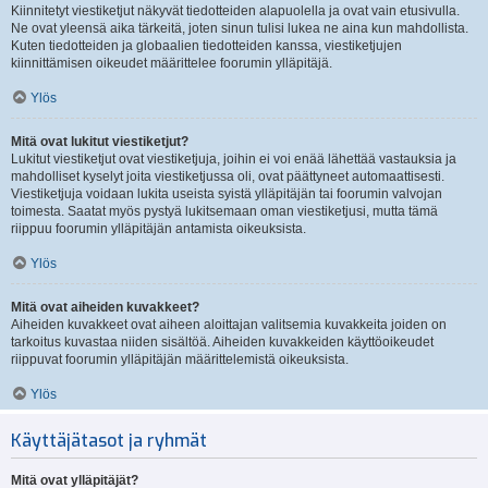
Kiinnitetyt viestiketjut näkyvät tiedotteiden alapuolella ja ovat vain etusivulla.
Ne ovat yleensä aika tärkeitä, joten sinun tulisi lukea ne aina kun mahdollista.
Kuten tiedotteiden ja globaalien tiedotteiden kanssa, viestiketjujen
kiinnittämisen oikeudet määrittelee foorumin ylläpitäjä.
Ylös
Mitä ovat lukitut viestiketjut?
Lukitut viestiketjut ovat viestiketjuja, joihin ei voi enää lähettää vastauksia ja
mahdolliset kyselyt joita viestiketjussa oli, ovat päättyneet automaattisesti.
Viestiketjuja voidaan lukita useista syistä ylläpitäjän tai foorumin valvojan
toimesta. Saatat myös pystyä lukitsemaan oman viestiketjusi, mutta tämä
riippuu foorumin ylläpitäjän antamista oikeuksista.
Ylös
Mitä ovat aiheiden kuvakkeet?
Aiheiden kuvakkeet ovat aiheen aloittajan valitsemia kuvakkeita joiden on
tarkoitus kuvastaa niiden sisältöä. Aiheiden kuvakkeiden käyttöoikeudet
riippuvat foorumin ylläpitäjän määrittelemistä oikeuksista.
Ylös
Käyttäjätasot ja ryhmät
Mitä ovat ylläpitäjät?