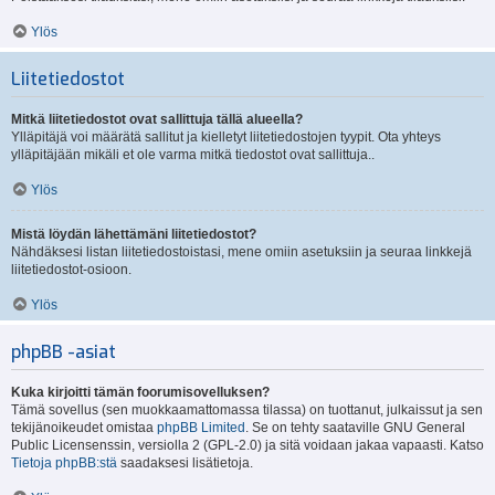
Ylös
Liitetiedostot
Mitkä liitetiedostot ovat sallittuja tällä alueella?
Ylläpitäjä voi määrätä sallitut ja kielletyt liitetiedostojen tyypit. Ota yhteys
ylläpitäjään mikäli et ole varma mitkä tiedostot ovat sallittuja..
Ylös
Mistä löydän lähettämäni liitetiedostot?
Nähdäksesi listan liitetiedostoistasi, mene omiin asetuksiin ja seuraa linkkejä
liitetiedostot-osioon.
Ylös
phpBB -asiat
Kuka kirjoitti tämän foorumisovelluksen?
Tämä sovellus (sen muokkaamattomassa tilassa) on tuottanut, julkaissut ja sen
tekijänoikeudet omistaa
phpBB Limited
. Se on tehty saataville GNU General
Public Licensenssin, versiolla 2 (GPL-2.0) ja sitä voidaan jakaa vapaasti. Katso
Tietoja phpBB:stä
saadaksesi lisätietoja.