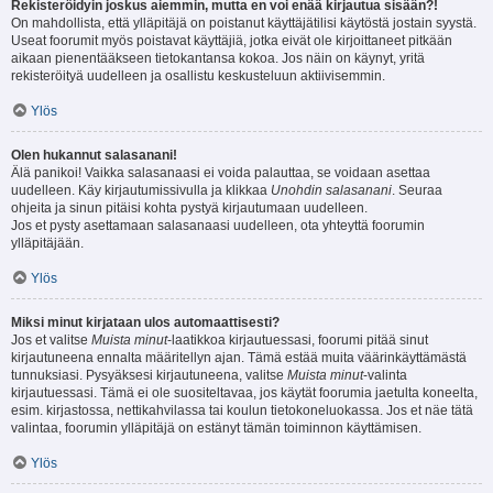
Rekisteröidyin joskus aiemmin, mutta en voi enää kirjautua sisään?!
On mahdollista, että ylläpitäjä on poistanut käyttäjätilisi käytöstä jostain syystä.
Useat foorumit myös poistavat käyttäjiä, jotka eivät ole kirjoittaneet pitkään
aikaan pienentääkseen tietokantansa kokoa. Jos näin on käynyt, yritä
rekisteröityä uudelleen ja osallistu keskusteluun aktiivisemmin.
Ylös
Olen hukannut salasanani!
Älä panikoi! Vaikka salasanaasi ei voida palauttaa, se voidaan asettaa
uudelleen. Käy kirjautumissivulla ja klikkaa
Unohdin salasanani
. Seuraa
ohjeita ja sinun pitäisi kohta pystyä kirjautumaan uudelleen.
Jos et pysty asettamaan salasanaasi uudelleen, ota yhteyttä foorumin
ylläpitäjään.
Ylös
Miksi minut kirjataan ulos automaattisesti?
Jos et valitse
Muista minut
-laatikkoa kirjautuessasi, foorumi pitää sinut
kirjautuneena ennalta määritellyn ajan. Tämä estää muita väärinkäyttämästä
tunnuksiasi. Pysyäksesi kirjautuneena, valitse
Muista minut
-valinta
kirjautuessasi. Tämä ei ole suositeltavaa, jos käytät foorumia jaetulta koneelta,
esim. kirjastossa, nettikahvilassa tai koulun tietokoneluokassa. Jos et näe tätä
valintaa, foorumin ylläpitäjä on estänyt tämän toiminnon käyttämisen.
Ylös