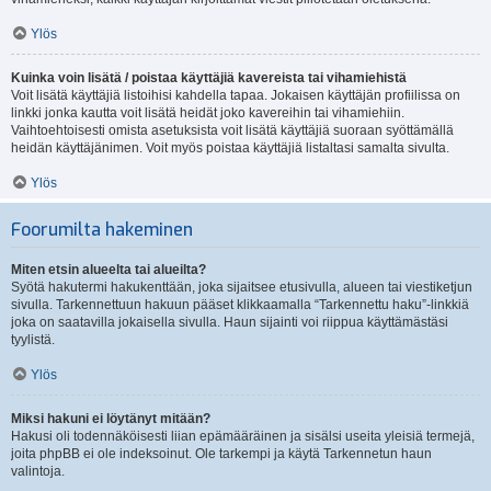
Ylös
Kuinka voin lisätä / poistaa käyttäjiä kavereista tai vihamiehistä
Voit lisätä käyttäjiä listoihisi kahdella tapaa. Jokaisen käyttäjän profiilissa on
linkki jonka kautta voit lisätä heidät joko kavereihin tai vihamiehiin.
Vaihtoehtoisesti omista asetuksista voit lisätä käyttäjiä suoraan syöttämällä
heidän käyttäjänimen. Voit myös poistaa käyttäjiä listaltasi samalta sivulta.
Ylös
Foorumilta hakeminen
Miten etsin alueelta tai alueilta?
Syötä hakutermi hakukenttään, joka sijaitsee etusivulla, alueen tai viestiketjun
sivulla. Tarkennettuun hakuun pääset klikkaamalla “Tarkennettu haku”-linkkiä
joka on saatavilla jokaisella sivulla. Haun sijainti voi riippua käyttämästäsi
tyylistä.
Ylös
Miksi hakuni ei löytänyt mitään?
Hakusi oli todennäköisesti liian epämääräinen ja sisälsi useita yleisiä termejä,
joita phpBB ei ole indeksoinut. Ole tarkempi ja käytä Tarkennetun haun
valintoja.