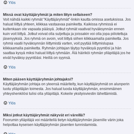
Ylös
Missä ovat käyttäjäryhmät ja miten liityn sellaiseen?
Voit nähdä kaikki ryhmät “Käyttäjäryhmät”-linkin kautta omissa asetuksissa. Jos
haluat liittyä yhteen, klikkaa vastaavaa painiketta. Kaikissa ryhmissä ei
kuitenkaan ole vapaata pääsyä. Jotkut ryhmät vaativat hyväksynnän ennen
kuin voit liittyä. Jotkut voivat olla suljettuja ja joissakin voi olla jopa piilotettuja
jäsenyyksiä. Jos ryhmä on avoin, voit liittyä siihen klikkaamalla painiketta. Jos
ryhmä vaatii hyväksynnän liittymistä varten, voit pyytää liittymislupaa
klikkaamalla painiketta. Ryhmän johtajan täytyy hyväksyä pyyntösi ja hän
saattaa kysyä miksi haluat liittyä ryhmään. Älä häiriköi ryhmän ylläpitäjiä jos he
eivät hyväksy pyyntöäsi. Heillä on syynsä.
Ylös
Miten pääsen käyttäjäryhmän johtajaksi?
Käyttäjäryhmän johtaja on yleensä määritelty, kun käyttäjäryhmät on alunperin
luotu ylläpitäjän toimesta. Jos haluat luoda käyttäjäryhmän, ensimmäinen
yhteyshenkilösi tulisi olla ylläpitäjä. Kokeile yksityisviestin lähettämistä.
Ylös
Miksi jotkut käyttäjäryhmät näkyvät eri väreillä?
Foorumin ylläpitäjä voi määritellä tietyn käyttäjäryhmän jäsenille värin joka
helpottaa kyseisen käyttäjäryhmän jäsenten tunnistamista.