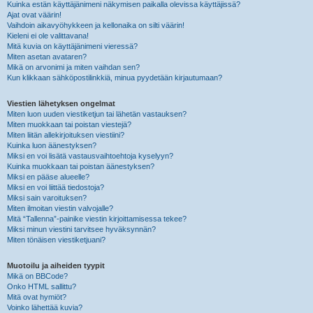
Kuinka estän käyttäjänimeni näkymisen paikalla olevissa käyttäjissä?
Ajat ovat väärin!
Vaihdoin aikavyöhykkeen ja kellonaika on silti väärin!
Kieleni ei ole valittavana!
Mitä kuvia on käyttäjänimeni vieressä?
Miten asetan avataren?
Mikä on arvonimi ja miten vaihdan sen?
Kun klikkaan sähköpostilinkkiä, minua pyydetään kirjautumaan?
Viestien lähetyksen ongelmat
Miten luon uuden viestiketjun tai lähetän vastauksen?
Miten muokkaan tai poistan viestejä?
Miten liitän allekirjoituksen viestiini?
Kuinka luon äänestyksen?
Miksi en voi lisätä vastausvaihtoehtoja kyselyyn?
Kuinka muokkaan tai poistan äänestyksen?
Miksi en pääse alueelle?
Miksi en voi liittää tiedostoja?
Miksi sain varoituksen?
Miten ilmoitan viestin valvojalle?
Mitä “Tallenna”-painike viestin kirjoittamisessa tekee?
Miksi minun viestini tarvitsee hyväksynnän?
Miten tönäisen viestiketjuani?
Muotoilu ja aiheiden tyypit
Mikä on BBCode?
Onko HTML sallittu?
Mitä ovat hymiöt?
Voinko lähettää kuvia?