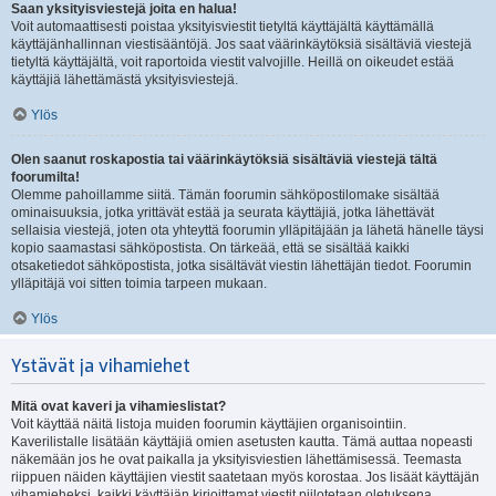
Saan yksityisviestejä joita en halua!
Voit automaattisesti poistaa yksityisviestit tietyltä käyttäjältä käyttämällä
käyttäjänhallinnan viestisääntöjä. Jos saat väärinkäytöksiä sisältäviä viestejä
tietyltä käyttäjältä, voit raportoida viestit valvojille. Heillä on oikeudet estää
käyttäjiä lähettämästä yksityisviestejä.
Ylös
Olen saanut roskapostia tai väärinkäytöksiä sisältäviä viestejä tältä
foorumilta!
Olemme pahoillamme siitä. Tämän foorumin sähköpostilomake sisältää
ominaisuuksia, jotka yrittävät estää ja seurata käyttäjiä, jotka lähettävät
sellaisia viestejä, joten ota yhteyttä foorumin ylläpitäjään ja lähetä hänelle täysi
kopio saamastasi sähköpostista. On tärkeää, että se sisältää kaikki
otsaketiedot sähköpostista, jotka sisältävät viestin lähettäjän tiedot. Foorumin
ylläpitäjä voi sitten toimia tarpeen mukaan.
Ylös
Ystävät ja vihamiehet
Mitä ovat kaveri ja vihamieslistat?
Voit käyttää näitä listoja muiden foorumin käyttäjien organisointiin.
Kaverilistalle lisätään käyttäjiä omien asetusten kautta. Tämä auttaa nopeasti
näkemään jos he ovat paikalla ja yksityisviestien lähettämisessä. Teemasta
riippuen näiden käyttäjien viestit saatetaan myös korostaa. Jos lisäät käyttäjän
vihamieheksi, kaikki käyttäjän kirjoittamat viestit piilotetaan oletuksena.