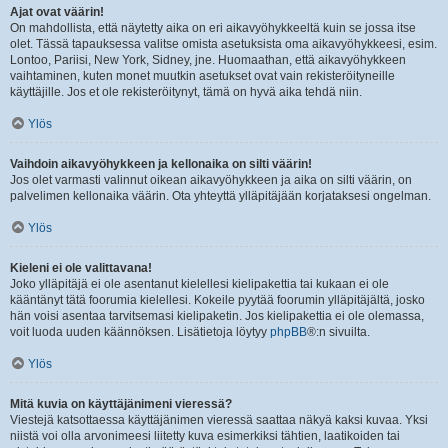
Ajat ovat väärin!
On mahdollista, että näytetty aika on eri aikavyöhykkeeltä kuin se jossa itse
olet. Tässä tapauksessa valitse omista asetuksista oma aikavyöhykkeesi, esim.
Lontoo, Pariisi, New York, Sidney, jne. Huomaathan, että aikavyöhykkeen
vaihtaminen, kuten monet muutkin asetukset ovat vain rekisteröityneille
käyttäjille. Jos et ole rekisteröitynyt, tämä on hyvä aika tehdä niin.
Ylös
Vaihdoin aikavyöhykkeen ja kellonaika on silti väärin!
Jos olet varmasti valinnut oikean aikavyöhykkeen ja aika on silti väärin, on
palvelimen kellonaika väärin. Ota yhteyttä ylläpitäjään korjataksesi ongelman.
Ylös
Kieleni ei ole valittavana!
Joko ylläpitäjä ei ole asentanut kielellesi kielipakettia tai kukaan ei ole
kääntänyt tätä foorumia kielellesi. Kokeile pyytää foorumin ylläpitäjältä, josko
hän voisi asentaa tarvitsemasi kielipaketin. Jos kielipakettia ei ole olemassa,
voit luoda uuden käännöksen. Lisätietoja löytyy
phpBB
®:n sivuilta.
Ylös
Mitä kuvia on käyttäjänimeni vieressä?
Viestejä katsottaessa käyttäjänimen vieressä saattaa näkyä kaksi kuvaa. Yksi
niistä voi olla arvonimeesi liitetty kuva esimerkiksi tähtien, laatikoiden tai