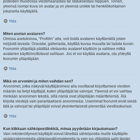
pisteiden muodossa viestimäärästäsi tai statuksestasi riippuen. Toinen,
yleensä isompi kuva on avatar ja on yleensä uniikki tai henkilökohtainen
jokaisella käyttäjällä.
Ylös
Miten asetan avataren?
Omissa asetuksissa, “Profiilin” alla, voit lisätä avataren käyttämällä jotain
neljästä tavasta: Gravatar, galleriasta, käyttää kuvaa muualta tai ladata kuvan.
Foorumin ylläpitäjä päättää otetaanko avataret käyttöön ja valitsee mitkä
avatarien käyttöönottotavat sallitaan. Jos et voi käyttää avataria, ota yhteyttä
foorumin ylläpitäjään.
Ylös
Mikä on arvonimi ja miten vaihdan sen?
Arvonimet, jotka näkyvät käyttäjänimesi alla osoittavat kirjoittamiesi viestien
määrän tai tietyt käyttäjät, kuten ylläpitäjät tai valvojat. Yleensä et voi vaihtaa
minkään arvonimen tekstiä, sillä nämä ovat ylläpitäjän määrittelemiä. Älä
kirjoita viestejä vain parantaaksesi arvonimeäsi. Useimmat foorumit eivät siedä
tätä ja valvojat tai ylläpitäjät voivat yksinkertaisesti pienentää viestilaskuriasi.
Ylös
Kun klikkaan sähköpostilinkkiä, minua pyydetään kirjautumaan?
Vain rekisteröityneet käyttäjät voivat lähettää sähköpostia muille käyttäjille
sisäänrakennetulla sähköpostilomakkeella ja vain jos ylläpitäjä sallii tämän