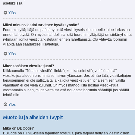
asetuksissa.
Ylös
Miksi minun viestini tarvitsee hyväksynnän?
Foorumin ylläpitäjä on päättänyt, että viestit kyseiselle alueelle tulee tarkastaa
ennen lähetystä. On myös mahdollista, että foorumin ylläpitäjä on siirtänyt sinut
ryhmään, jonka viestit tarkistetaan ennen lähettämistä. Ota yhteyttä foorumin
ylläpitäjään saadaksesi lisätietoja.
Ylös
Miten tönäisen viestiketjuani?
Klikkaamalla “Tönaise viestiä” -linkkiä, kun katselet sitä, voit “tönäistä”
viestiketjua alueen ensimmäisen sivun yläosaan. Jos et näe tätä, viestiketjujen
tönäiseminen ei ole sallittua tai aika joka viestiketjujen tönäisemisen välillä
vaaditaan ei ole vielä kulunut. On myös mahdollista nostaa viestiketjua
vastaamalla siihen, mutta varmista että noudatat foorumin sääntöjä jos päätät
tehdä niin.
Ylös
Muotoilu ja aiheiden tyypit
Mikä on BBCode?
BBCode on HTML-kielen tapainen toteutus, joka tarjoaa tiettyjen viestin osien