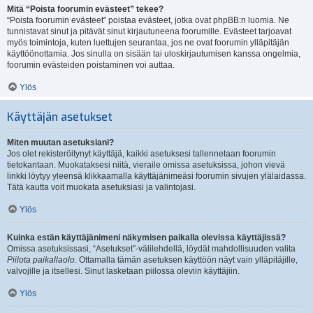
Mitä “Poista foorumin evästeet” tekee?
“Poista foorumin evästeet” poistaa evästeet, jotka ovat phpBB:n luomia. Ne
tunnistavat sinut ja pitävät sinut kirjautuneena foorumille. Evästeet tarjoavat
myös toimintoja, kuten luettujen seurantaa, jos ne ovat foorumin ylläpitäjän
käyttöönottamia. Jos sinulla on sisään tai uloskirjautumisen kanssa ongelmia,
foorumin evästeiden poistaminen voi auttaa.
Ylös
Käyttäjän asetukset
Miten muutan asetuksiani?
Jos olet rekisteröitynyt käyttäjä, kaikki asetuksesi tallennetaan foorumin
tietokantaan. Muokataksesi niitä, vieraile omissa asetuksissa, johon vievä
linkki löytyy yleensä klikkaamalla käyttäjänimeäsi foorumin sivujen ylälaidassa.
Tätä kautta voit muokata asetuksiasi ja valintojasi.
Ylös
Kuinka estän käyttäjänimeni näkymisen paikalla olevissa käyttäjissä?
Omissa asetuksissasi, “Asetukset”-välilehdellä, löydät mahdollisuuden valita
Piilota paikallaolo
. Ottamalla tämän asetuksen käyttöön näyt vain ylläpitäjille,
valvojille ja itsellesi. Sinut lasketaan piilossa oleviin käyttäjiin.
Ylös