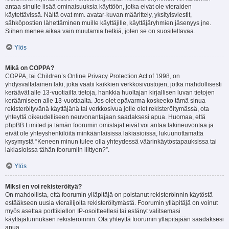
antaa sinulle lisää ominaisuuksia käyttöön, jotka eivät ole vieraiden
käytettävissä. Näitä ovat mm. avatar-kuvan määrittely, yksityisviestit,
sähköpostien lähettäminen muille käyttäjille, käyttäjäryhmien jäsenyys jne.
Siihen menee aikaa vain muutamia hetkiä, joten se on suositeltavaa.
Ylös
Mikä on COPPA?
COPPA, tai Children’s Online Privacy Protection Act of 1998, on
yhdysvaltalainen laki, joka vaatii kaikkien verkkosivustojen, jotka mahdollisesti
keräävät alle 13-vuotiailta tietoja, hankkia huoltajan kirjallisen luvan tietojen
keräämiseen alle 13-vuotiaalta. Jos olet epävarma koskeeko tämä sinua
rekisteröityvänä käyttäjänä tai verkkosivua jolle olet rekisteröitymässä, ota
yhteyttä oikeudelliseen neuvonantajaan saadaksesi apua. Huomaa, että
phpBB Limited ja tämän foorumin omistajat eivät voi antaa lakineuvontaa ja
eivät ole yhteyshenkilöitä minkäänlaisissa lakiasioissa, lukuunottamatta
kysymystä “Keneen minun tulee olla yhteydessä väärinkäytöstapauksissa tai
lakiasioissa tähän foorumiin liittyen?”.
Ylös
Miksi en voi rekisteröityä?
On mahdollista, että foorumin ylläpitäjä on poistanut rekisteröinnin käytöstä
estääkseen uusia vierailijoita rekisteröitymästä. Foorumin ylläpitäjä on voinut
myös asettaa porttikiellon IP-osoitteellesi tai estänyt valitsemasi
käyttäjätunnuksen rekisteröinnin. Ota yhteyttä foorumin ylläpitäjään saadaksesi
apua.