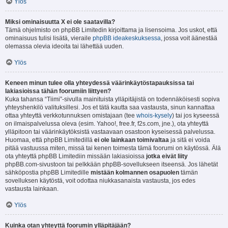
Ylös
Miksi ominaisuutta X ei ole saatavilla?
Tämä ohjelmisto on phpBB Limitedin kirjoittama ja lisensoima. Jos uskot, että
ominaisuus tulisi lisätä, vieraile
phpBB ideakeskuksessa
, jossa voit äänestää
olemassa olevia ideoita tai lähettää uuden.
Ylös
Keneen minun tulee olla yhteydessä väärinkäytöstapauksissa tai
lakiasioissa tähän foorumiin liittyen?
Kuka tahansa “Tiimi”-sivulla mainituista ylläpitäjistä on todennäköisesti sopiva
yhteyshenkilö valituksillesi. Jos et tätä kautta saa vastausta, sinun kannattaa
ottaa yhteyttä verkkotunnuksen omistajaan (tee
whois-kysely
) tai jos kyseessä
on ilmaispalvelussa oleva (esim. Yahoo!, free.fr, f2s.com, jne.), ota yhteyttä
ylläpitoon tai väärinkäytöksistä vastaavaan osastoon kyseisessä palvelussa.
Huomaa, että phpBB Limitedillä
ei ole lainkaan toimivaltaa
ja sitä ei voida
pitää vastuussa miten, missä tai kenen toimesta tämä foorumi on käytössä. Älä
ota yhteyttä phpBB Limitediin missään lakiasioissa
jotka eivät liity
phpBB.com-sivustoon tai pelkkään phpBB-sovellukseen itseensä. Jos lähetät
sähköpostia phpBB Limitedille
mistään kolmannen osapuolen
tämän
sovelluksen käytöstä, voit odottaa niukkasanaista vastausta, jos edes
vastausta lainkaan.
Ylös
Kuinka otan yhteyttä foorumin ylläpitäjään?