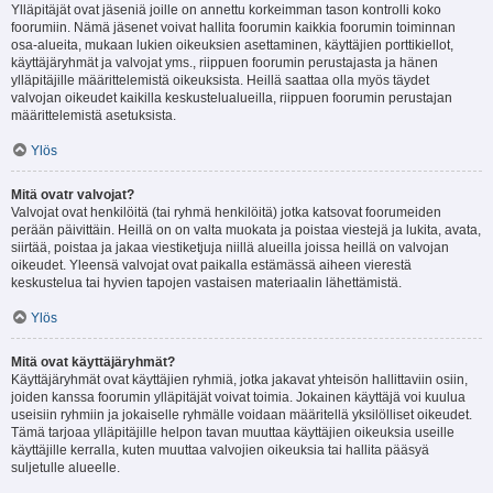
Ylläpitäjät ovat jäseniä joille on annettu korkeimman tason kontrolli koko
foorumiin. Nämä jäsenet voivat hallita foorumin kaikkia foorumin toiminnan
osa-alueita, mukaan lukien oikeuksien asettaminen, käyttäjien porttikiellot,
käyttäjäryhmät ja valvojat yms., riippuen foorumin perustajasta ja hänen
ylläpitäjille määrittelemistä oikeuksista. Heillä saattaa olla myös täydet
valvojan oikeudet kaikilla keskustelualueilla, riippuen foorumin perustajan
määrittelemistä asetuksista.
Ylös
Mitä ovatr valvojat?
Valvojat ovat henkilöitä (tai ryhmä henkilöitä) jotka katsovat foorumeiden
perään päivittäin. Heillä on on valta muokata ja poistaa viestejä ja lukita, avata,
siirtää, poistaa ja jakaa viestiketjuja niillä alueilla joissa heillä on valvojan
oikeudet. Yleensä valvojat ovat paikalla estämässä aiheen vierestä
keskustelua tai hyvien tapojen vastaisen materiaalin lähettämistä.
Ylös
Mitä ovat käyttäjäryhmät?
Käyttäjäryhmät ovat käyttäjien ryhmiä, jotka jakavat yhteisön hallittaviin osiin,
joiden kanssa foorumin ylläpitäjät voivat toimia. Jokainen käyttäjä voi kuulua
useisiin ryhmiin ja jokaiselle ryhmälle voidaan määritellä yksilölliset oikeudet.
Tämä tarjoaa ylläpitäjille helpon tavan muuttaa käyttäjien oikeuksia useille
käyttäjille kerralla, kuten muuttaa valvojien oikeuksia tai hallita pääsyä
suljetulle alueelle.