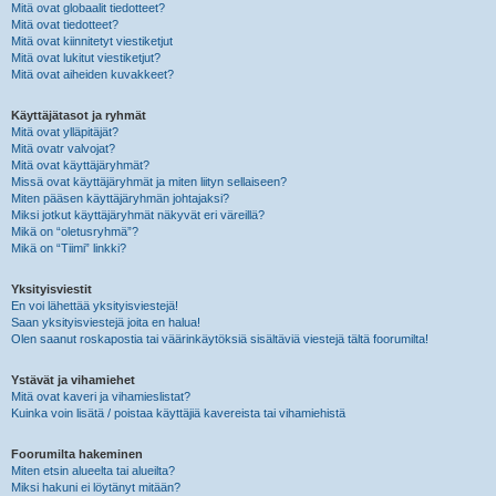
Mitä ovat globaalit tiedotteet?
Mitä ovat tiedotteet?
Mitä ovat kiinnitetyt viestiketjut
Mitä ovat lukitut viestiketjut?
Mitä ovat aiheiden kuvakkeet?
Käyttäjätasot ja ryhmät
Mitä ovat ylläpitäjät?
Mitä ovatr valvojat?
Mitä ovat käyttäjäryhmät?
Missä ovat käyttäjäryhmät ja miten liityn sellaiseen?
Miten pääsen käyttäjäryhmän johtajaksi?
Miksi jotkut käyttäjäryhmät näkyvät eri väreillä?
Mikä on “oletusryhmä”?
Mikä on “Tiimi” linkki?
Yksityisviestit
En voi lähettää yksityisviestejä!
Saan yksityisviestejä joita en halua!
Olen saanut roskapostia tai väärinkäytöksiä sisältäviä viestejä tältä foorumilta!
Ystävät ja vihamiehet
Mitä ovat kaveri ja vihamieslistat?
Kuinka voin lisätä / poistaa käyttäjiä kavereista tai vihamiehistä
Foorumilta hakeminen
Miten etsin alueelta tai alueilta?
Miksi hakuni ei löytänyt mitään?