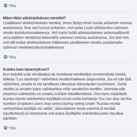
Ylös
Miten liitän allekirjoituksen viestiini?
Lisätäksesi allekirjoituksen viestiisi, sinun täytyy ensin luoda sellainen omissa
asetuksissa. Kun olet luonut sellaisen, voit valita
Lisää allekirjoitus
-valinnan
viestin kirjoituslomakkeessa. Voit myös lisätä allekirjoituksen automaattisesti
aina kaikkiin viesteihisi tekemällä valinnan omissa asetuksissa. Jos teet niin,
voit silti estää allekirjoituksen liittämisen yksittäiseen viestiin poistamalla
valinnan viestinkirjoituslomakkeessa.
Ylös
Kuinka luon äänestyksen?
Kun kirjoitat uuta viestiketjua tai muokkaat viestiketjun ensimmäistä viestiä,
klikkaa "Luo äänestys"-välilehteä viestilomakkeen alapuolella. Jos et näe tätä
välilehteä, sinulla ei ole tarvittavia oikeuksia äänestysten luomiseen. Syötä
otsikko ja ainakin kaksi vaihtoehtoa niille varattuihin kenttiin. Varmista että
jokainen vaihtoehto on omalla rivillään tekstikentässä. Voit myös määritellä
kuinka monta vaihtoehtoa käyttäjät voivat valita kohdasta You can also set the
number of options users may select during voting under “Kuinka monta
vaihtoehtoa käyttäjä voi valita”, äänestyksen kesto päivinä (0 kestää
loputtomasti) ja viimeisenä voit antaa käyttäjille mahdollisuuden muuttaa
ääntään.
Ylös