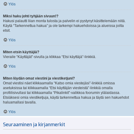
Ylös
Miksi haku johti tyhjään sivuun!?
Hakusi palautti liian monta tulosta ja palvelin ei pystynyt käsittelemään niitä.
Käytä “Tarkennettua hakua” ja ole tarkempi hakuehdoissa ja alueissa joilta
etsit.
Ylös
Miten etsin käyttäjiä?
Vieraile “Käyttäjät”-sivulla ja klikkaa “Etsi käyttäjä”-linkkiä.
Ylös
Miten löydän omat viestini ja viestiketjuni?
Omat viestisi näet klikkaamalla “Katso omia viestejäsi”-linkkiä omissa
asetuksissa tai klikkaamalla “Etsi käyttäjän viesteistä”-linkkiä omalla
profiilisivullasi tai klikkaamalla “Pikalinkit”-valikkoa foorumin ylälaidassa.
Etsiäksesi omia viestiketjuja, käytä tarkennettua hakua ja täytä sen hakuehdot
haluamallasi tavalla.
Ylös
Seuraaminen ja kirjanmerkit