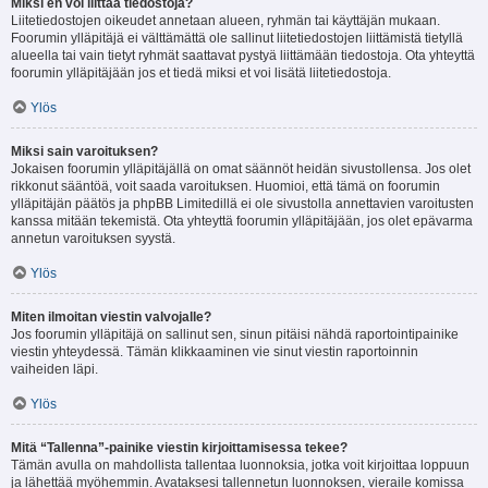
Miksi en voi liittää tiedostoja?
Liitetiedostojen oikeudet annetaan alueen, ryhmän tai käyttäjän mukaan.
Foorumin ylläpitäjä ei välttämättä ole sallinut liitetiedostojen liittämistä tietyllä
alueella tai vain tietyt ryhmät saattavat pystyä liittämään tiedostoja. Ota yhteyttä
foorumin ylläpitäjään jos et tiedä miksi et voi lisätä liitetiedostoja.
Ylös
Miksi sain varoituksen?
Jokaisen foorumin ylläpitäjällä on omat säännöt heidän sivustollensa. Jos olet
rikkonut sääntöä, voit saada varoituksen. Huomioi, että tämä on foorumin
ylläpitäjän päätös ja phpBB Limitedillä ei ole sivustolla annettavien varoitusten
kanssa mitään tekemistä. Ota yhteyttä foorumin ylläpitäjään, jos olet epävarma
annetun varoituksen syystä.
Ylös
Miten ilmoitan viestin valvojalle?
Jos foorumin ylläpitäjä on sallinut sen, sinun pitäisi nähdä raportointipainike
viestin yhteydessä. Tämän klikkaaminen vie sinut viestin raportoinnin
vaiheiden läpi.
Ylös
Mitä “Tallenna”-painike viestin kirjoittamisessa tekee?
Tämän avulla on mahdollista tallentaa luonnoksia, jotka voit kirjoittaa loppuun
ja lähettää myöhemmin. Avataksesi tallennetun luonnoksen, vieraile komissa