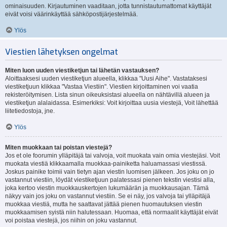
ominaisuuden. Kirjautuminen vaaditaan, jotta tunnistautumattomat käyttäjät
eivät voisi väärinkäyttää sähköpostijärjestelmää.
Ylös
Viestien lähetyksen ongelmat
Miten luon uuden viestiketjun tai lähetän vastauksen?
Aloittaaksesi uuden viestiketjun alueella, klikkaa "Uusi Aihe". Vastataksesi
viestiketjuun klikkaa "Vastaa Viestiin". Viestien kirjoittaminen voi vaatia
rekisteröitymisen. Lista sinun oikeuksistasi alueella on nähtävillä alueen ja
viestiketjun alalaidassa. Esimerkiksi: Voit kirjoittaa uusia viestejä, Voit lähettää
liitetiedostoja, jne.
Ylös
Miten muokkaan tai poistan viestejä?
Jos et ole foorumin ylläpitäjä tai valvoja, voit muokata vain omia viestejäsi. Voit
muokata viestiä klikkaamalla muokkaa-painiketta haluamassasi viestissä.
Joskus painike toimii vain tietyn ajan viestin luomisen jälkeen. Jos joku on jo
vastannut viestiin, löydät viestiketjuun palatessasi pienen tekstin viestisi alla,
joka kertoo viestin muokkauskertojen lukumäärän ja muokkausajan. Tämä
näkyy vain jos joku on vastannut viestiin. Se ei näy, jos valvoja tai ylläpitäjä
muokkaa viestiä, mutta he saattavat jättää pienen huomautuksen viestin
muokkaamisen syistä niin halutessaan. Huomaa, että normaalit käyttäjät eivät
voi poistaa viestejä, jos niihin on joku vastannut.