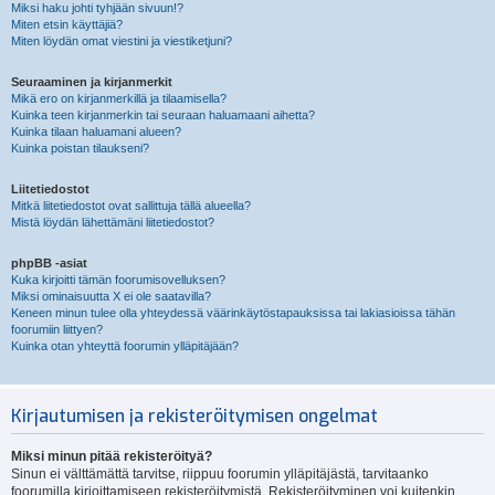
Miksi haku johti tyhjään sivuun!?
Miten etsin käyttäjiä?
Miten löydän omat viestini ja viestiketjuni?
Seuraaminen ja kirjanmerkit
Mikä ero on kirjanmerkillä ja tilaamisella?
Kuinka teen kirjanmerkin tai seuraan haluamaani aihetta?
Kuinka tilaan haluamani alueen?
Kuinka poistan tilaukseni?
Liitetiedostot
Mitkä liitetiedostot ovat sallittuja tällä alueella?
Mistä löydän lähettämäni liitetiedostot?
phpBB -asiat
Kuka kirjoitti tämän foorumisovelluksen?
Miksi ominaisuutta X ei ole saatavilla?
Keneen minun tulee olla yhteydessä väärinkäytöstapauksissa tai lakiasioissa tähän
foorumiin liittyen?
Kuinka otan yhteyttä foorumin ylläpitäjään?
Kirjautumisen ja rekisteröitymisen ongelmat
Miksi minun pitää rekisteröityä?
Sinun ei välttämättä tarvitse, riippuu foorumin ylläpitäjästä, tarvitaanko
foorumilla kirjoittamiseen rekisteröitymistä. Rekisteröityminen voi kuitenkin