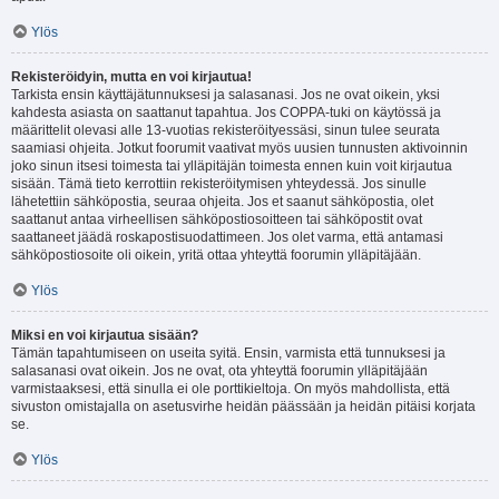
Ylös
Rekisteröidyin, mutta en voi kirjautua!
Tarkista ensin käyttäjätunnuksesi ja salasanasi. Jos ne ovat oikein, yksi
kahdesta asiasta on saattanut tapahtua. Jos COPPA-tuki on käytössä ja
määrittelit olevasi alle 13-vuotias rekisteröityessäsi, sinun tulee seurata
saamiasi ohjeita. Jotkut foorumit vaativat myös uusien tunnusten aktivoinnin
joko sinun itsesi toimesta tai ylläpitäjän toimesta ennen kuin voit kirjautua
sisään. Tämä tieto kerrottiin rekisteröitymisen yhteydessä. Jos sinulle
lähetettiin sähköpostia, seuraa ohjeita. Jos et saanut sähköpostia, olet
saattanut antaa virheellisen sähköpostiosoitteen tai sähköpostit ovat
saattaneet jäädä roskapostisuodattimeen. Jos olet varma, että antamasi
sähköpostiosoite oli oikein, yritä ottaa yhteyttä foorumin ylläpitäjään.
Ylös
Miksi en voi kirjautua sisään?
Tämän tapahtumiseen on useita syitä. Ensin, varmista että tunnuksesi ja
salasanasi ovat oikein. Jos ne ovat, ota yhteyttä foorumin ylläpitäjään
varmistaaksesi, että sinulla ei ole porttikieltoja. On myös mahdollista, että
sivuston omistajalla on asetusvirhe heidän päässään ja heidän pitäisi korjata
se.
Ylös