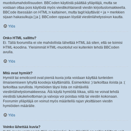
muotoilumahdollisuuden. BBCoden käytöstä päättää ylläpitäjä, mutta se
voidaan ottaa pois käytöstä myös viestikohtaisesti viestin kirjoituslomakkeella.
BBCode itsessään on HTML:n kaltainen, mutta tagit käyttävät < ja > merkkien
sijaan hakasulkuja [ ja ]. BBCoden oppaan löydät viestinlähetyssivun kautta.
Ylös
Onko HTML sallittu?
Ei. Tällä foorumilla ei ole mahdollista lähettää HTML:ää siten, että se toimisi
HTML-koodina. Yleisimmät HTML-muotoilut voi kuitenkin tehdä BBCoden
avulla.
Ylös
Mitä ovat hymiöt?
Hymiöt tai emoticonit ovat pieniä kuvia joita voidaan käyttää tunteiden
ilmaisemiseen lyhyitä koodeja käyttämällä. Esimerkiksi :) tarkoittaa iloista ja :(
tarkoittaa surullista. Hymiöiden täysi lista on nähtävillä
viestinlähetyslomakkeessa. Älä käytä hymiöitä liikaa, sillä ne voivat tehdä
viestistä lukukelvottoman ja valvoja voi poistaa niitä tai viestin kokonaan.
Foorumin ylläpitäjä on voinut myös määritellä rajan yksittäisen viestin
hymiöiden määrälle.
Ylös
Voinko lähettää kuvia?