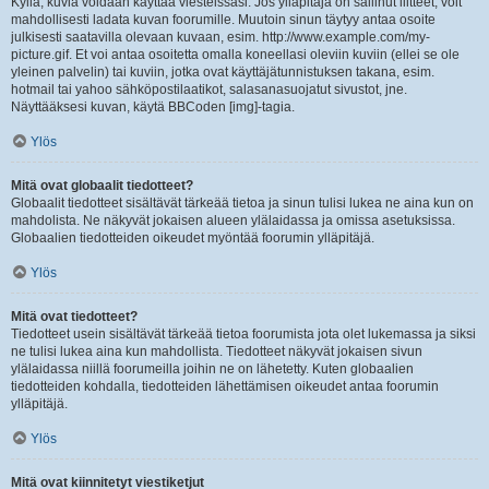
Kyllä, kuvia voidaan käyttää viesteissäsi. Jos ylläpitäjä on sallinut liitteet, voit
mahdollisesti ladata kuvan foorumille. Muutoin sinun täytyy antaa osoite
julkisesti saatavilla olevaan kuvaan, esim. http://www.example.com/my-
picture.gif. Et voi antaa osoitetta omalla koneellasi oleviin kuviin (ellei se ole
yleinen palvelin) tai kuviin, jotka ovat käyttäjätunnistuksen takana, esim.
hotmail tai yahoo sähköpostilaatikot, salasanasuojatut sivustot, jne.
Näyttääksesi kuvan, käytä BBCoden [img]-tagia.
Ylös
Mitä ovat globaalit tiedotteet?
Globaalit tiedotteet sisältävät tärkeää tietoa ja sinun tulisi lukea ne aina kun on
mahdolista. Ne näkyvät jokaisen alueen ylälaidassa ja omissa asetuksissa.
Globaalien tiedotteiden oikeudet myöntää foorumin ylläpitäjä.
Ylös
Mitä ovat tiedotteet?
Tiedotteet usein sisältävät tärkeää tietoa foorumista jota olet lukemassa ja siksi
ne tulisi lukea aina kun mahdollista. Tiedotteet näkyvät jokaisen sivun
ylälaidassa niillä foorumeilla joihin ne on lähetetty. Kuten globaalien
tiedotteiden kohdalla, tiedotteiden lähettämisen oikeudet antaa foorumin
ylläpitäjä.
Ylös
Mitä ovat kiinnitetyt viestiketjut