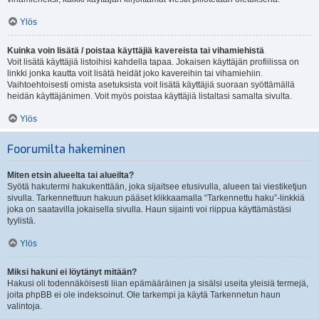
Ylös
Kuinka voin lisätä / poistaa käyttäjiä kavereista tai vihamiehistä
Voit lisätä käyttäjiä listoihisi kahdella tapaa. Jokaisen käyttäjän profiilissa on
linkki jonka kautta voit lisätä heidät joko kavereihin tai vihamiehiin.
Vaihtoehtoisesti omista asetuksista voit lisätä käyttäjiä suoraan syöttämällä
heidän käyttäjänimen. Voit myös poistaa käyttäjiä listaltasi samalta sivulta.
Ylös
Foorumilta hakeminen
Miten etsin alueelta tai alueilta?
Syötä hakutermi hakukenttään, joka sijaitsee etusivulla, alueen tai viestiketjun
sivulla. Tarkennettuun hakuun pääset klikkaamalla “Tarkennettu haku”-linkkiä
joka on saatavilla jokaisella sivulla. Haun sijainti voi riippua käyttämästäsi
tyylistä.
Ylös
Miksi hakuni ei löytänyt mitään?
Hakusi oli todennäköisesti liian epämääräinen ja sisälsi useita yleisiä termejä,
joita phpBB ei ole indeksoinut. Ole tarkempi ja käytä Tarkennetun haun
valintoja.