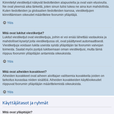
Kiinnitetyt viestiketjut näkyvät tiedotteiden alapuolella ja ovat vain etusivulla.
Ne ovat yleensä aika tärkeitä, joten sinun tulisi lukea ne aina kun mahdollista.
Kuten tiedotteiden ja globaalien tiedotteiden kanssa, viestiketjujen
kiinnittämisen oikeudet määrittelee foorumin ylläpitäjä.
Ylös
Mitä ovat lukitut viestiketjut?
Lukitut viestiketjut ovat viestiketjuja, joihin ei voi enää lähettää vastauksia ja
mahdolliset kyselyt joita viestiketjussa oli, ovat päättyneet automaattisesti.
Viestiketjuja voidaan lukita useista syistä ylläpitäjän tai foorumin valvojan
toimesta. Saatat myös pystyä lukitsemaan oman viestiketjusi, mutta tämä
riippuu foorumin ylläpitäjän antamista oikeuksista.
Ylös
Mitä ovat aiheiden kuvakkeet?
Aiheiden kuvakkeet ovat aiheen aloittajan valitsemia kuvakkeita joiden on
tarkoitus kuvastaa niiden sisältöä. Aiheiden kuvakkeiden käyttöoikeudet
riippuvat foorumin ylläpitäjän määrittelemistä oikeuksista.
Ylös
Käyttäjätasot ja ryhmät
Mitä ovat ylläpitäjät?