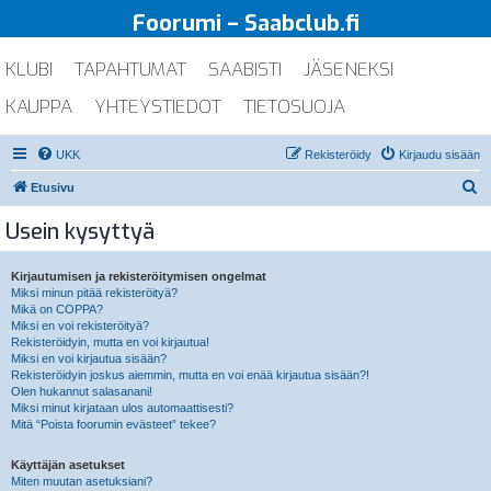
Foorumi – Saabclub.fi
KLUBI
TAPAHTUMAT
SAABISTI
JÄSENEKSI
KAUPPA
YHTEYSTIEDOT
TIETOSUOJA
UKK
Rekisteröidy
Kirjaudu sisään
E
Etusivu
t
Usein kysyttyä
s
i
Kirjautumisen ja rekisteröitymisen ongelmat
Miksi minun pitää rekisteröityä?
Mikä on COPPA?
Miksi en voi rekisteröityä?
Rekisteröidyin, mutta en voi kirjautua!
Miksi en voi kirjautua sisään?
Rekisteröidyin joskus aiemmin, mutta en voi enää kirjautua sisään?!
Olen hukannut salasanani!
Miksi minut kirjataan ulos automaattisesti?
Mitä “Poista foorumin evästeet” tekee?
Käyttäjän asetukset
Miten muutan asetuksiani?