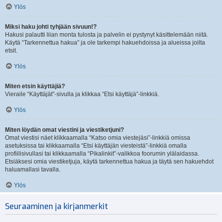
Ylös
Miksi haku johti tyhjään sivuun!?
Hakusi palautti liian monta tulosta ja palvelin ei pystynyt käsittelemään niitä.
Käytä “Tarkennettua hakua” ja ole tarkempi hakuehdoissa ja alueissa joilta
etsit.
Ylös
Miten etsin käyttäjiä?
Vieraile “Käyttäjät”-sivulla ja klikkaa “Etsi käyttäjä”-linkkiä.
Ylös
Miten löydän omat viestini ja viestiketjuni?
Omat viestisi näet klikkaamalla “Katso omia viestejäsi”-linkkiä omissa
asetuksissa tai klikkaamalla “Etsi käyttäjän viesteistä”-linkkiä omalla
profiilisivullasi tai klikkaamalla “Pikalinkit”-valikkoa foorumin ylälaidassa.
Etsiäksesi omia viestiketjuja, käytä tarkennettua hakua ja täytä sen hakuehdot
haluamallasi tavalla.
Ylös
Seuraaminen ja kirjanmerkit