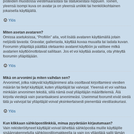
pisteiden muodossa viestimäärästäsi tai statuksestasi riippuen. Toinen,
yleensä isompi kuva on avatar ja on yleensä uniikki tai henkilökohtainen
jokaisella käyttäjällä.
Ylös
Miten asetan avataren?
Omissa asetuksissa, “Profiilin” alla, voit lisätä avataren käyttämällä jotain
neljästä tavasta: Gravatar, galleriasta, käyttää kuvaa muualta tai ladata kuvan.
Foorumin ylläpitäjä päättää otetaanko avataret käyttöön ja valitsee mitkä
avatarien käyttöönottotavat sallitaan. Jos et voi käyttää avataria, ota yhteyttä
foorumin ylläpitäjään.
Ylös
Mikä on arvonimi ja miten vaihdan sen?
Arvonimet, jotka näkyvät käyttäjänimesi alla osoittavat kirjoittamiesi viestien
määrän tai tietyt käyttäjät, kuten ylläpitäjät tai valvojat. Yleensä et voi vaihtaa
minkään arvonimen tekstiä, sillä nämä ovat ylläpitäjän määrittelemiä. Älä
kirjoita viestejä vain parantaaksesi arvonimeäsi. Useimmat foorumit eivät siedä
tätä ja valvojat tai ylläpitäjät voivat yksinkertaisesti pienentää viestilaskuriasi.
Ylös
Kun klikkaan sähköpostilinkkiä, minua pyydetään kirjautumaan?
Vain rekisteröityneet käyttäjät voivat lähettää sähköpostia muille käyttäjille
sisäänrakennetulla sähköpostilomakkeella ja vain jos ylläpitäjä sallii tämän