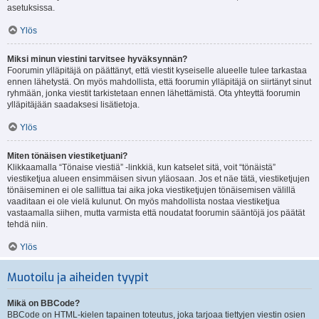
asetuksissa.
Ylös
Miksi minun viestini tarvitsee hyväksynnän?
Foorumin ylläpitäjä on päättänyt, että viestit kyseiselle alueelle tulee tarkastaa
ennen lähetystä. On myös mahdollista, että foorumin ylläpitäjä on siirtänyt sinut
ryhmään, jonka viestit tarkistetaan ennen lähettämistä. Ota yhteyttä foorumin
ylläpitäjään saadaksesi lisätietoja.
Ylös
Miten tönäisen viestiketjuani?
Klikkaamalla “Tönaise viestiä” -linkkiä, kun katselet sitä, voit “tönäistä”
viestiketjua alueen ensimmäisen sivun yläosaan. Jos et näe tätä, viestiketjujen
tönäiseminen ei ole sallittua tai aika joka viestiketjujen tönäisemisen välillä
vaaditaan ei ole vielä kulunut. On myös mahdollista nostaa viestiketjua
vastaamalla siihen, mutta varmista että noudatat foorumin sääntöjä jos päätät
tehdä niin.
Ylös
Muotoilu ja aiheiden tyypit
Mikä on BBCode?
BBCode on HTML-kielen tapainen toteutus, joka tarjoaa tiettyjen viestin osien