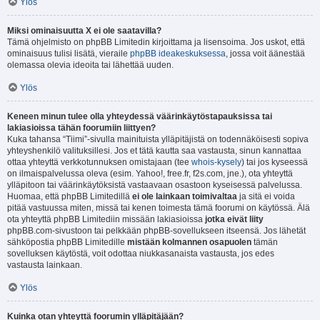
Ylös
Miksi ominaisuutta X ei ole saatavilla?
Tämä ohjelmisto on phpBB Limitedin kirjoittama ja lisensoima. Jos uskot, että
ominaisuus tulisi lisätä, vieraile
phpBB ideakeskuksessa
, jossa voit äänestää
olemassa olevia ideoita tai lähettää uuden.
Ylös
Keneen minun tulee olla yhteydessä väärinkäytöstapauksissa tai
lakiasioissa tähän foorumiin liittyen?
Kuka tahansa “Tiimi”-sivulla mainituista ylläpitäjistä on todennäköisesti sopiva
yhteyshenkilö valituksillesi. Jos et tätä kautta saa vastausta, sinun kannattaa
ottaa yhteyttä verkkotunnuksen omistajaan (tee
whois-kysely
) tai jos kyseessä
on ilmaispalvelussa oleva (esim. Yahoo!, free.fr, f2s.com, jne.), ota yhteyttä
ylläpitoon tai väärinkäytöksistä vastaavaan osastoon kyseisessä palvelussa.
Huomaa, että phpBB Limitedillä
ei ole lainkaan toimivaltaa
ja sitä ei voida
pitää vastuussa miten, missä tai kenen toimesta tämä foorumi on käytössä. Älä
ota yhteyttä phpBB Limitediin missään lakiasioissa
jotka eivät liity
phpBB.com-sivustoon tai pelkkään phpBB-sovellukseen itseensä. Jos lähetät
sähköpostia phpBB Limitedille
mistään kolmannen osapuolen
tämän
sovelluksen käytöstä, voit odottaa niukkasanaista vastausta, jos edes
vastausta lainkaan.
Ylös
Kuinka otan yhteyttä foorumin ylläpitäjään?