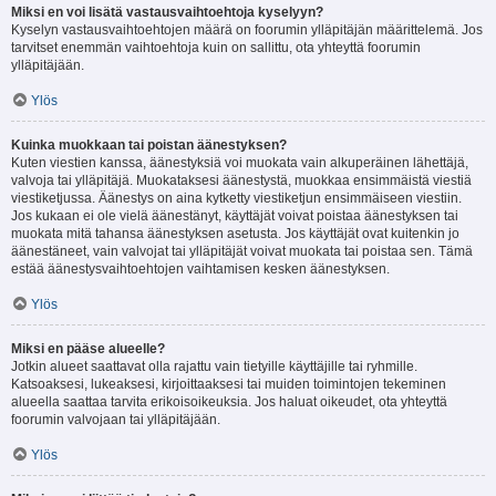
Miksi en voi lisätä vastausvaihtoehtoja kyselyyn?
Kyselyn vastausvaihtoehtojen määrä on foorumin ylläpitäjän määrittelemä. Jos
tarvitset enemmän vaihtoehtoja kuin on sallittu, ota yhteyttä foorumin
ylläpitäjään.
Ylös
Kuinka muokkaan tai poistan äänestyksen?
Kuten viestien kanssa, äänestyksiä voi muokata vain alkuperäinen lähettäjä,
valvoja tai ylläpitäjä. Muokataksesi äänestystä, muokkaa ensimmäistä viestiä
viestiketjussa. Äänestys on aina kytketty viestiketjun ensimmäiseen viestiin.
Jos kukaan ei ole vielä äänestänyt, käyttäjät voivat poistaa äänestyksen tai
muokata mitä tahansa äänestyksen asetusta. Jos käyttäjät ovat kuitenkin jo
äänestäneet, vain valvojat tai ylläpitäjät voivat muokata tai poistaa sen. Tämä
estää äänestysvaihtoehtojen vaihtamisen kesken äänestyksen.
Ylös
Miksi en pääse alueelle?
Jotkin alueet saattavat olla rajattu vain tietyille käyttäjille tai ryhmille.
Katsoaksesi, lukeaksesi, kirjoittaaksesi tai muiden toimintojen tekeminen
alueella saattaa tarvita erikoisoikeuksia. Jos haluat oikeudet, ota yhteyttä
foorumin valvojaan tai ylläpitäjään.
Ylös