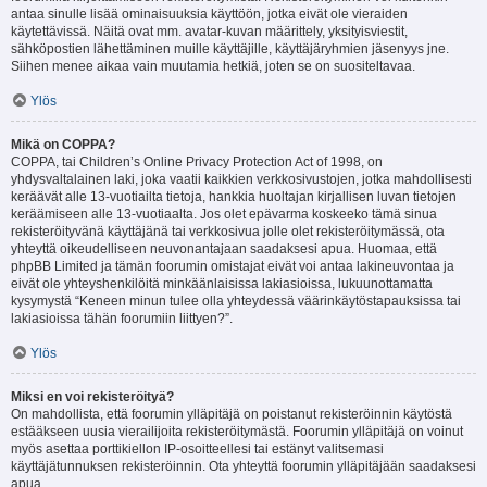
antaa sinulle lisää ominaisuuksia käyttöön, jotka eivät ole vieraiden
käytettävissä. Näitä ovat mm. avatar-kuvan määrittely, yksityisviestit,
sähköpostien lähettäminen muille käyttäjille, käyttäjäryhmien jäsenyys jne.
Siihen menee aikaa vain muutamia hetkiä, joten se on suositeltavaa.
Ylös
Mikä on COPPA?
COPPA, tai Children’s Online Privacy Protection Act of 1998, on
yhdysvaltalainen laki, joka vaatii kaikkien verkkosivustojen, jotka mahdollisesti
keräävät alle 13-vuotiailta tietoja, hankkia huoltajan kirjallisen luvan tietojen
keräämiseen alle 13-vuotiaalta. Jos olet epävarma koskeeko tämä sinua
rekisteröityvänä käyttäjänä tai verkkosivua jolle olet rekisteröitymässä, ota
yhteyttä oikeudelliseen neuvonantajaan saadaksesi apua. Huomaa, että
phpBB Limited ja tämän foorumin omistajat eivät voi antaa lakineuvontaa ja
eivät ole yhteyshenkilöitä minkäänlaisissa lakiasioissa, lukuunottamatta
kysymystä “Keneen minun tulee olla yhteydessä väärinkäytöstapauksissa tai
lakiasioissa tähän foorumiin liittyen?”.
Ylös
Miksi en voi rekisteröityä?
On mahdollista, että foorumin ylläpitäjä on poistanut rekisteröinnin käytöstä
estääkseen uusia vierailijoita rekisteröitymästä. Foorumin ylläpitäjä on voinut
myös asettaa porttikiellon IP-osoitteellesi tai estänyt valitsemasi
käyttäjätunnuksen rekisteröinnin. Ota yhteyttä foorumin ylläpitäjään saadaksesi
apua.