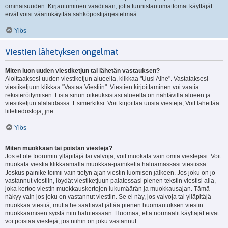
ominaisuuden. Kirjautuminen vaaditaan, jotta tunnistautumattomat käyttäjät
eivät voisi väärinkäyttää sähköpostijärjestelmää.
Ylös
Viestien lähetyksen ongelmat
Miten luon uuden viestiketjun tai lähetän vastauksen?
Aloittaaksesi uuden viestiketjun alueella, klikkaa "Uusi Aihe". Vastataksesi
viestiketjuun klikkaa "Vastaa Viestiin". Viestien kirjoittaminen voi vaatia
rekisteröitymisen. Lista sinun oikeuksistasi alueella on nähtävillä alueen ja
viestiketjun alalaidassa. Esimerkiksi: Voit kirjoittaa uusia viestejä, Voit lähettää
liitetiedostoja, jne.
Ylös
Miten muokkaan tai poistan viestejä?
Jos et ole foorumin ylläpitäjä tai valvoja, voit muokata vain omia viestejäsi. Voit
muokata viestiä klikkaamalla muokkaa-painiketta haluamassasi viestissä.
Joskus painike toimii vain tietyn ajan viestin luomisen jälkeen. Jos joku on jo
vastannut viestiin, löydät viestiketjuun palatessasi pienen tekstin viestisi alla,
joka kertoo viestin muokkauskertojen lukumäärän ja muokkausajan. Tämä
näkyy vain jos joku on vastannut viestiin. Se ei näy, jos valvoja tai ylläpitäjä
muokkaa viestiä, mutta he saattavat jättää pienen huomautuksen viestin
muokkaamisen syistä niin halutessaan. Huomaa, että normaalit käyttäjät eivät
voi poistaa viestejä, jos niihin on joku vastannut.