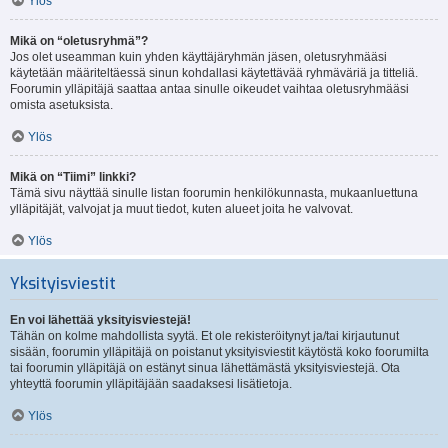
Ylös
Mikä on “oletusryhmä”?
Jos olet useamman kuin yhden käyttäjäryhmän jäsen, oletusryhmääsi
käytetään määriteltäessä sinun kohdallasi käytettävää ryhmäväriä ja titteliä.
Foorumin ylläpitäjä saattaa antaa sinulle oikeudet vaihtaa oletusryhmääsi
omista asetuksista.
Ylös
Mikä on “Tiimi” linkki?
Tämä sivu näyttää sinulle listan foorumin henkilökunnasta, mukaanluettuna
ylläpitäjät, valvojat ja muut tiedot, kuten alueet joita he valvovat.
Ylös
Yksityisviestit
En voi lähettää yksityisviestejä!
Tähän on kolme mahdollista syytä. Et ole rekisteröitynyt ja/tai kirjautunut
sisään, foorumin ylläpitäjä on poistanut yksityisviestit käytöstä koko foorumilta
tai foorumin ylläpitäjä on estänyt sinua lähettämästä yksityisviestejä. Ota
yhteyttä foorumin ylläpitäjään saadaksesi lisätietoja.
Ylös