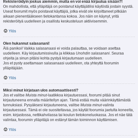
Rekisteröidyin joskus aiemmin, mutta en voi enää kirjautua sisään?!
On mahdollista, että ylläpitäjä on poistanut käyttäjätilisi käytöstä jostain syystä.
Useat foorumit myös poistavat käyttäjiä, jotka eivät ole kirjoittaneet pitkään
aikaan pienentääkseen tietokantansa kokoa. Jos näin on käynyt, yritä
rekisteröityä uudelleen ja osallistu keskusteluun aktiivisemmin.
Ylös
Olen hukannut salasanani!
Älä panikoi! Vaikka salasanaasi ei voida palauttaa, se voidaan asettaa
uudelleen. Käy kirjautumissivulla ja klikkaa
Unohdin salasanani
. Seuraa
ohjeita ja sinun pitäisi kohta pystyä kirjautumaan uudelleen.
Jos et pysty asettamaan salasanaasi uudelleen, ota yhteyttä foorumin
ylläpitäjään.
Ylös
Miksi minut kirjataan ulos automaattisesti?
Jos et valitse
Muista minut
-laatikkoa kirjautuessasi, foorumi pitää sinut
kirjautuneena ennalta määritellyn ajan. Tämä estää muita väärinkäyttämästä
tunnuksiasi. Pysyäksesi kirjautuneena, valitse
Muista minut
-valinta
kirjautuessasi. Tämä ei ole suositeltavaa, jos käytät foorumia jaetulta koneelta,
esim. kirjastossa, nettikahvilassa tai koulun tietokoneluokassa. Jos et näe tätä
valintaa, foorumin ylläpitäjä on estänyt tämän toiminnon käyttämisen.
Ylös