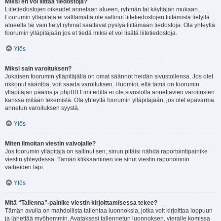
Miksi en voi liittää tiedostoja?
Liitetiedostojen oikeudet annetaan alueen, ryhmän tai käyttäjän mukaan.
Foorumin ylläpitäjä ei välttämättä ole sallinut liitetiedostojen liittämistä tietyllä
alueella tai vain tietyt ryhmät saattavat pystyä liittämään tiedostoja. Ota yhteyttä
foorumin ylläpitäjään jos et tiedä miksi et voi lisätä liitetiedostoja.
Ylös
Miksi sain varoituksen?
Jokaisen foorumin ylläpitäjällä on omat säännöt heidän sivustollensa. Jos olet
rikkonut sääntöä, voit saada varoituksen. Huomioi, että tämä on foorumin
ylläpitäjän päätös ja phpBB Limitedillä ei ole sivustolla annettavien varoitusten
kanssa mitään tekemistä. Ota yhteyttä foorumin ylläpitäjään, jos olet epävarma
annetun varoituksen syystä.
Ylös
Miten ilmoitan viestin valvojalle?
Jos foorumin ylläpitäjä on sallinut sen, sinun pitäisi nähdä raportointipainike
viestin yhteydessä. Tämän klikkaaminen vie sinut viestin raportoinnin
vaiheiden läpi.
Ylös
Mitä “Tallenna”-painike viestin kirjoittamisessa tekee?
Tämän avulla on mahdollista tallentaa luonnoksia, jotka voit kirjoittaa loppuun
ja lähettää myöhemmin. Avataksesi tallennetun luonnoksen, vieraile komissa