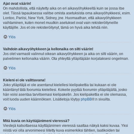
Ajat ovat väärin!
On mahdollista, että näytetty aika on eri aikavyöhykkeeltä kuin se jossa itse
olet. Tässä tapauksessa valitse omista asetuksista oma aikavyöhykkeesi, esim.
Lontoo, Pariisi, New York, Sidney, jne. Huomaathan, että aikavyöhykkeen
vaihtaminen, kuten monet muutkin asetukset ovat vain rekisteröityneille
käyttäjille. Jos et ole rekisteröitynyt, tämä on hyvä aika tehdä niin.
Ylös
Vaihdoin aikavyöhykkeen ja kellonaika on silti väärin!
Jos olet varmasti valinnut oikean aikavyöhykkeen ja aika on silti väärin, on
palvelimen kellonaika väärin. Ota yhteyttä ylläpitäjään korjataksesi ongelman.
Ylös
Kieleni ei ole valittavana!
Joko ylläpitäjä ei ole asentanut kielellesi kielipakettia tai kukaan ei ole
kääntänyt tätä foorumia kielellesi. Kokeile pyytää foorumin ylläpitäjältä, josko
hän voisi asentaa tarvitsemasi kielipaketin. Jos kielipakettia ei ole olemassa,
voit luoda uuden käännöksen. Lisätietoja löytyy
phpBB
®:n sivuilta.
Ylös
Mitä kuvia on käyttäjänimeni vieressä?
Viestejä katsottaessa käyttäjänimen vieressä saattaa näkyä kaksi kuvaa. Yksi
niistä voi olla arvonimeesi liitetty kuva esimerkiksi tähtien, laatikoiden tai