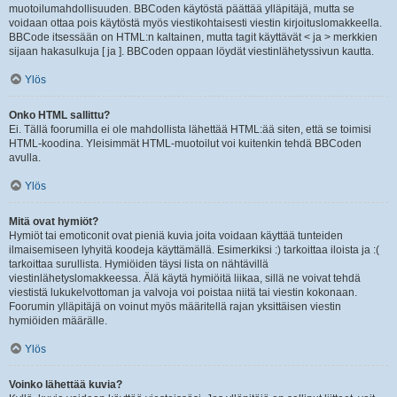
muotoilumahdollisuuden. BBCoden käytöstä päättää ylläpitäjä, mutta se
voidaan ottaa pois käytöstä myös viestikohtaisesti viestin kirjoituslomakkeella.
BBCode itsessään on HTML:n kaltainen, mutta tagit käyttävät < ja > merkkien
sijaan hakasulkuja [ ja ]. BBCoden oppaan löydät viestinlähetyssivun kautta.
Ylös
Onko HTML sallittu?
Ei. Tällä foorumilla ei ole mahdollista lähettää HTML:ää siten, että se toimisi
HTML-koodina. Yleisimmät HTML-muotoilut voi kuitenkin tehdä BBCoden
avulla.
Ylös
Mitä ovat hymiöt?
Hymiöt tai emoticonit ovat pieniä kuvia joita voidaan käyttää tunteiden
ilmaisemiseen lyhyitä koodeja käyttämällä. Esimerkiksi :) tarkoittaa iloista ja :(
tarkoittaa surullista. Hymiöiden täysi lista on nähtävillä
viestinlähetyslomakkeessa. Älä käytä hymiöitä liikaa, sillä ne voivat tehdä
viestistä lukukelvottoman ja valvoja voi poistaa niitä tai viestin kokonaan.
Foorumin ylläpitäjä on voinut myös määritellä rajan yksittäisen viestin
hymiöiden määrälle.
Ylös
Voinko lähettää kuvia?