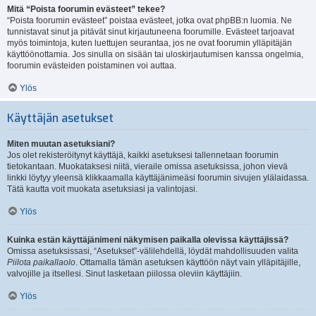
Mitä “Poista foorumin evästeet” tekee?
“Poista foorumin evästeet” poistaa evästeet, jotka ovat phpBB:n luomia. Ne
tunnistavat sinut ja pitävät sinut kirjautuneena foorumille. Evästeet tarjoavat
myös toimintoja, kuten luettujen seurantaa, jos ne ovat foorumin ylläpitäjän
käyttöönottamia. Jos sinulla on sisään tai uloskirjautumisen kanssa ongelmia,
foorumin evästeiden poistaminen voi auttaa.
Ylös
Käyttäjän asetukset
Miten muutan asetuksiani?
Jos olet rekisteröitynyt käyttäjä, kaikki asetuksesi tallennetaan foorumin
tietokantaan. Muokataksesi niitä, vieraile omissa asetuksissa, johon vievä
linkki löytyy yleensä klikkaamalla käyttäjänimeäsi foorumin sivujen ylälaidassa.
Tätä kautta voit muokata asetuksiasi ja valintojasi.
Ylös
Kuinka estän käyttäjänimeni näkymisen paikalla olevissa käyttäjissä?
Omissa asetuksissasi, “Asetukset”-välilehdellä, löydät mahdollisuuden valita
Piilota paikallaolo
. Ottamalla tämän asetuksen käyttöön näyt vain ylläpitäjille,
valvojille ja itsellesi. Sinut lasketaan piilossa oleviin käyttäjiin.
Ylös