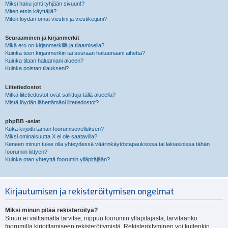
Miksi haku johti tyhjään sivuun!?
Miten etsin käyttäjiä?
Miten löydän omat viestini ja viestiketjuni?
Seuraaminen ja kirjanmerkit
Mikä ero on kirjanmerkillä ja tilaamisella?
Kuinka teen kirjanmerkin tai seuraan haluamaani aihetta?
Kuinka tilaan haluamani alueen?
Kuinka poistan tilaukseni?
Liitetiedostot
Mitkä liitetiedostot ovat sallittuja tällä alueella?
Mistä löydän lähettämäni liitetiedostot?
phpBB -asiat
Kuka kirjoitti tämän foorumisovelluksen?
Miksi ominaisuutta X ei ole saatavilla?
Keneen minun tulee olla yhteydessä väärinkäytöstapauksissa tai lakiasioissa tähän
foorumiin liittyen?
Kuinka otan yhteyttä foorumin ylläpitäjään?
Kirjautumisen ja rekisteröitymisen ongelmat
Miksi minun pitää rekisteröityä?
Sinun ei välttämättä tarvitse, riippuu foorumin ylläpitäjästä, tarvitaanko
foorumilla kirjoittamiseen rekisteröitymistä. Rekisteröityminen voi kuitenkin