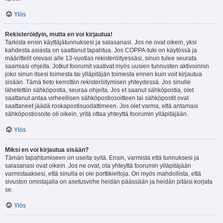
Ylös
Rekisteröidyin, mutta en voi kirjautua!
Tarkista ensin käyttäjätunnuksesi ja salasanasi. Jos ne ovat oikein, yksi
kahdesta asiasta on saattanut tapahtua. Jos COPPA-tuki on käytössä ja
määrittelit olevasi alle 13-vuotias rekisteröityessäsi, sinun tulee seurata
saamiasi ohjeita. Jotkut foorumit vaativat myös uusien tunnusten aktivoinnin
joko sinun itsesi toimesta tai ylläpitäjän toimesta ennen kuin voit kirjautua
sisään. Tämä tieto kerrottiin rekisteröitymisen yhteydessä. Jos sinulle
lähetettiin sähköpostia, seuraa ohjeita. Jos et saanut sähköpostia, olet
saattanut antaa virheellisen sähköpostiosoitteen tai sähköpostit ovat
saattaneet jäädä roskapostisuodattimeen. Jos olet varma, että antamasi
sähköpostiosoite oli oikein, yritä ottaa yhteyttä foorumin ylläpitäjään.
Ylös
Miksi en voi kirjautua sisään?
Tämän tapahtumiseen on useita syitä. Ensin, varmista että tunnuksesi ja
salasanasi ovat oikein. Jos ne ovat, ota yhteyttä foorumin ylläpitäjään
varmistaaksesi, että sinulla ei ole porttikieltoja. On myös mahdollista, että
sivuston omistajalla on asetusvirhe heidän päässään ja heidän pitäisi korjata
se.
Ylös