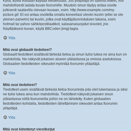
Kyllä, kuvia voidaan käyttää viesteissäsi. Jos ylläpitäjä on sallinut liitteet, voit
mahdollisesti ladata kuvan foorumille. Muutoin sinun täytyy antaa osoite
julkisesti saatavilla olevaan kuvaan, esim. http://www.example.com/my-
picture.gif. Et voi antaa osoitetta omalla koneellasi oleviin kuviin (ellei se ole
yleinen palvelin) tai kuviin, jotka ovat käyttäjätunnistuksen takana, esim.
hotmail tai yahoo sähköpostilaatikot, salasanasuojatut sivustot, jne.
Näyttääksesi kuvan, käytä BBCoden [img]-tagia.
Ylös
Mitä ovat globaalit tiedotteet?
Globaalit tiedotteet sisältävät tärkeää tietoa ja sinun tulisi lukea ne aina kun on
mahdolista. Ne näkyvät jokaisen alueen ylälaidassa ja omissa asetuksissa.
Globaalien tiedotteiden oikeudet myöntää foorumin ylläpitäjä.
Ylös
Mitä ovat tiedotteet?
Tiedotteet usein sisältävät tärkeää tietoa foorumista jota olet lukemassa ja siksi
ne tulisi lukea aina kun mahdollista. Tiedotteet näkyvät jokaisen sivun
ylälaidassa niillä foorumeilla joihin ne on lähetetty. Kuten globaalien
tiedotteiden kohdalla, tiedotteiden lähettämisen oikeudet antaa foorumin
ylläpitäjä.
Ylös
Mitä ovat kiinnitetyt viestiketjut