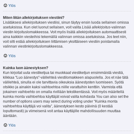
Ylös
Miten liitän allekirjoituksen viestiini?
Lisätäksesi allekirjoituksen viestiisi, sinun täytyy ensin luoda sellainen omissa
asetuksissa. Kun olet luonut sellaisen, voit valita
Lisää allekirjoitus
-valinnan
viestin kirjoituslomakkeessa. Voit myös lisätä allekirjoituksen automaattisesti
aina kaikkiin viesteihisi tekemällä valinnan omissa asetuksissa. Jos teet niin,
voit silti estää allekirjoituksen liittämisen yksittäiseen viestiin poistamalla
valinnan viestinkirjoituslomakkeessa.
Ylös
Kuinka luon äänestyksen?
Kun kirjoitat uuta viestiketjua tai muokkaat viestiketjun ensimmäistä viestiä,
klikkaa "Luo äänestys"-välilehteä viestilomakkeen alapuolella. Jos et näe tätä
välilehteä, sinulla ei ole tarvittavia oikeuksia äänestysten luomiseen. Syötä
otsikko ja ainakin kaksi vaihtoehtoa niille varattuihin kenttiin. Varmista että
jokainen vaihtoehto on omalla rivillään tekstikentässä. Voit myös määritellä
kuinka monta vaihtoehtoa käyttäjät voivat valita kohdasta You can also set the
number of options users may select during voting under “Kuinka monta
vaihtoehtoa käyttäjä voi valita”, äänestyksen kesto päivinä (0 kestää
loputtomasti) ja viimeisenä voit antaa käyttäjille mahdollisuuden muuttaa
ääntään.
Ylös