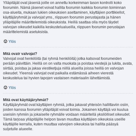
Ylläpitäjät ovat jäseniä joille on annettu korkeimman tason kontrolli koko
foorumiin. Nämä jäsenet voivat hallita foorumin kaikkia foorumin toiminnan
osa-alueita, mukaan lukien oikeuksien asettaminen, käyttäjien porttikiellot,
käyttäjäryhmät ja valvojat yms., riippuen foorumin perustajasta ja hänen
ylläpitäjille määrittelemistä oikeuksista. Heillä saattaa olla myös täydet
valvojan oikeudet kaikilla keskustelualueilla, riippuen foorumin perustajan
määrittelemistä asetuksista.
Ylös
Mitä ovatr valvojat?
Valvojat ovat henkilöitä (tai ryhmä henkilöitä) jotka katsovat foorumeiden
perään päivittäin. Heillä on on valta muokata ja poistaa viestejä ja lukita, avata,
siirtää, poistaa ja jakaa viestiketjuja niillä alueilla joissa heillä on valvojan
oikeudet. Yleensä valvojat ovat paikalla estämässä aiheen vierestä
keskustelua tai hyvien tapojen vastaisen materiaalin lähettämistä.
Ylös
Mitä ovat käyttäjäryhmät?
Käyttäjäryhmät ovat käyttäjien ryhmiä, jotka jakavat yhteisön hallittaviin osiin,
joiden kanssa foorumin ylläpitäjät voivat toimia. Jokainen käyttäjä voi kuulua
useisiin ryhmiin ja jokaiselle ryhmälle voidaan määritellä yksilölliset oikeudet.
Tämä tarjoaa ylläpitäjille helpon tavan muuttaa käyttäjien oikeuksia useille
käyttäjille kerralla, kuten muuttaa valvojien oikeuksia tai hallita pääsyä
suljetulle alueelle.