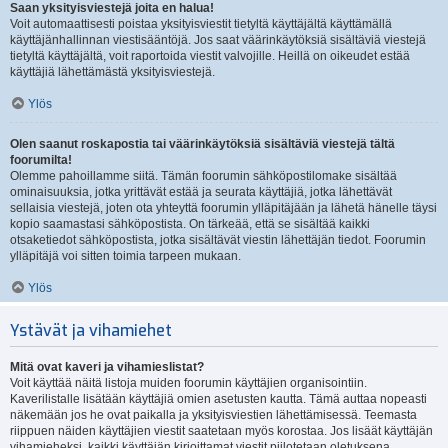
Saan yksityisviestejä joita en halua!
Voit automaattisesti poistaa yksityisviestit tietyltä käyttäjältä käyttämällä
käyttäjänhallinnan viestisääntöjä. Jos saat väärinkäytöksiä sisältäviä viestejä
tietyltä käyttäjältä, voit raportoida viestit valvojille. Heillä on oikeudet estää
käyttäjiä lähettämästä yksityisviestejä.
Ylös
Olen saanut roskapostia tai väärinkäytöksiä sisältäviä viestejä tältä
foorumilta!
Olemme pahoillamme siitä. Tämän foorumin sähköpostilomake sisältää
ominaisuuksia, jotka yrittävät estää ja seurata käyttäjiä, jotka lähettävät
sellaisia viestejä, joten ota yhteyttä foorumin ylläpitäjään ja lähetä hänelle täysi
kopio saamastasi sähköpostista. On tärkeää, että se sisältää kaikki
otsaketiedot sähköpostista, jotka sisältävät viestin lähettäjän tiedot. Foorumin
ylläpitäjä voi sitten toimia tarpeen mukaan.
Ylös
Ystävät ja vihamiehet
Mitä ovat kaveri ja vihamieslistat?
Voit käyttää näitä listoja muiden foorumin käyttäjien organisointiin.
Kaverilistalle lisätään käyttäjiä omien asetusten kautta. Tämä auttaa nopeasti
näkemään jos he ovat paikalla ja yksityisviestien lähettämisessä. Teemasta
riippuen näiden käyttäjien viestit saatetaan myös korostaa. Jos lisäät käyttäjän
vihamieheksi, kaikki käyttäjän kirjoittamat viestit piilotetaan oletuksena.