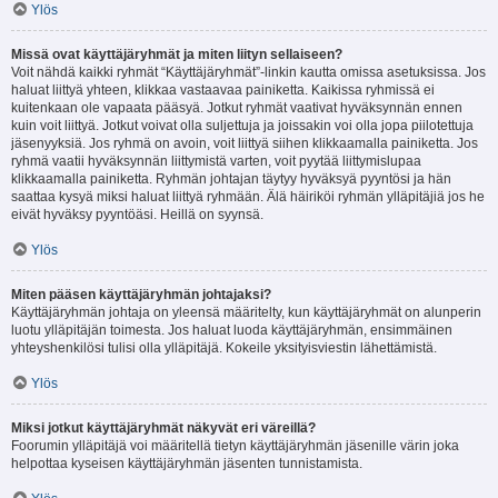
Ylös
Missä ovat käyttäjäryhmät ja miten liityn sellaiseen?
Voit nähdä kaikki ryhmät “Käyttäjäryhmät”-linkin kautta omissa asetuksissa. Jos
haluat liittyä yhteen, klikkaa vastaavaa painiketta. Kaikissa ryhmissä ei
kuitenkaan ole vapaata pääsyä. Jotkut ryhmät vaativat hyväksynnän ennen
kuin voit liittyä. Jotkut voivat olla suljettuja ja joissakin voi olla jopa piilotettuja
jäsenyyksiä. Jos ryhmä on avoin, voit liittyä siihen klikkaamalla painiketta. Jos
ryhmä vaatii hyväksynnän liittymistä varten, voit pyytää liittymislupaa
klikkaamalla painiketta. Ryhmän johtajan täytyy hyväksyä pyyntösi ja hän
saattaa kysyä miksi haluat liittyä ryhmään. Älä häiriköi ryhmän ylläpitäjiä jos he
eivät hyväksy pyyntöäsi. Heillä on syynsä.
Ylös
Miten pääsen käyttäjäryhmän johtajaksi?
Käyttäjäryhmän johtaja on yleensä määritelty, kun käyttäjäryhmät on alunperin
luotu ylläpitäjän toimesta. Jos haluat luoda käyttäjäryhmän, ensimmäinen
yhteyshenkilösi tulisi olla ylläpitäjä. Kokeile yksityisviestin lähettämistä.
Ylös
Miksi jotkut käyttäjäryhmät näkyvät eri väreillä?
Foorumin ylläpitäjä voi määritellä tietyn käyttäjäryhmän jäsenille värin joka
helpottaa kyseisen käyttäjäryhmän jäsenten tunnistamista.