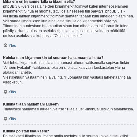
Mikä ero on kirjanmerkillä ja tilaamisella?
phpBB 3.0 -versiossa aiheiden kirjanmerkit toimivat kuten internet-selaimen
kirjanmerkit. Sinua ei huomautettu jos aiheeseen tuli päivitys. phpBB 3.1 -
versiosta lähtien kirjanmerkit toimivat samaan tapaan kuin aiheiden tilaaminen.
Voit saada ilmoituksen kun aihe josta sinulla on kirjanmerkki päivittyy.
Tilaaminen puolestaan huomauttaa sinua kun aiheeseen tai foorumiin tulee
päivitys. Huomautusten asetukset ja tilausten asetukset voidaan määrittää
omissa asetuksissa kohdassa “Omat asetukset”.
Ylös
Kuinka teen kirjanmerkin tai seuraan haluamaani aihetta?
Voit tehdä kirjanmekin tai tilata haluamasi aiheen valitsemalla sopivan linkin
“Aiheen työkalut” -valikossa, joka on sijoitettu kätevästi keskustelun ylä- ja
alalaidan lähelle.
Viestiketjuun vastaaminen ja valinta “Huomauta kun vastaus lähetetään” tilaa
viestiketjun.
Ylös
Kuinka tilaan haluamani alueen?
Tilataksesi haluamasi alueen, valitse “Tilaa alue” -linkki, aluesivun alalaidassa.
Ylös
Kuinka poistan tilaukseni?
Poistaaksesi tilauksiasi, mene omiin asetuksiisi ja seuraa linkkejä tilauksiisi.