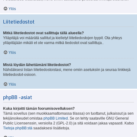
Ylös
Liitetiedostot
Mitkä liitetiedostot ovat sallittuja tällä alueella?
Ylläpitäjä voi määrätä sallitut ja kielletyt liitetiedostojen tyypit. Ota yhteys
ylläpitäjään mikäli et ole varma mitkä tiedostot ovat sallittuja..
Ylös
Mistä löydän lähettämäni liitetiedostot?
Nähdäksesi listan liitetiedostoistasi, mene omiin asetuksiin ja seuraa linkkejä
liitetiedostot-osioon.
Ylös
phpBB -asiat
Kuka kirjoitti tämän foorumisovelluksen?
Tämä sovellus (sen muokkaamattomassa tilassa) on tuottanut, julkaissut ja sen
tekijänoikeudet omistaa
phpBB Limited
. Se on tehty saataville GNU General
Public Licensenssin, versiolla 2 (GPL-2.0) ja sitä voidaan jakaa vapaasti. Katso
Tietoja phpBB:stä
saadaksesi lisätietoja.