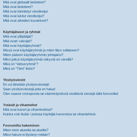
Mitä ovat globaalit tiedotteet?
Mitä ovat tiedotteet?
Mitä ovat kiinnitetyt viestiketjut
Mitä ovat lukitut viestiketjut?
Mitä ovat aiheiden kuvakkeet?
Käyttäjätasot ja ryhmät
Mitä ovat ylläpitäjät?
Mitä ovatr valvojat?
Mitä ovat käyttäjäryhmät?
Missä ovat käyttäjäryhmät ja miten liityn sellaiseen?
Miten pääsen käyttäjäryhmän johtajaksi?
Miksi jotkut käyttäjäryhmät näkyvät eri väreillä?
Mikä on “oletusryhmä”?
Mikä on “Tiimi” linkki?
Yksityisviestit
En voi lähettää yksityisviestejä!
Saan yksityisviestejä joita en halua!
Olen saanut roskapostia tai väärinkäytöksiä sisältäviä viestejä tältä foorumilta!
Ystävät ja vihamiehet
Mitä ovat kaveri ja vihamieslistat?
Kuinka voin lisätä / poistaa käyttäjiä kavereista tai vihamiehistä
Foorumilta hakeminen
Miten etsin alueelta tai alueilta?
Miksi hakuni ei löytänyt mitään?