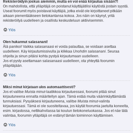
Rekisteröidyin joskus aiemmin, mutta en voi enää kirjautua sisään?!
On mahdollista, että ylläpitäjä on poistanut käyttäjätilisi käytöstä jostain syystä.
Useat foorumit myös poistavat käyttäjiä, jotka eivät ole kirjoittaneet pitkään
aikaan pienentääkseen tietokantansa kokoa. Jos näin on käynyt, yritä
rekisteröityä uudelleen ja osallistu keskusteluun aktiivisemmin.
Ylös
Olen hukannut salasanani!
Älä panikoi! Vaikka salasanaasi ei voida palauttaa, se voidaan asettaa
uudelleen. Käy kirjautumissivulla ja klikkaa
Unohdin salasanani
. Seuraa
ohjeita ja sinun pitäisi kohta pystyä kirjautumaan uudelleen.
Jos et pysty asettamaan salasanaasi uudelleen, ota yhteyttä foorumin
ylläpitäjään.
Ylös
Miksi minut kirjataan ulos automaattisesti?
Jos et valitse
Muista minut
-laatikkoa kirjautuessasi, foorumi pitää sinut
kirjautuneena ennalta määritellyn ajan. Tämä estää muita väärinkäyttämästä
tunnuksiasi. Pysyäksesi kirjautuneena, valitse
Muista minut
-valinta
kirjautuessasi. Tämä ei ole suositeltavaa, jos käytät foorumia jaetulta koneelta,
esim. kirjastossa, nettikahvilassa tai koulun tietokoneluokassa. Jos et näe tätä
valintaa, foorumin ylläpitäjä on estänyt tämän toiminnon käyttämisen.
Ylös