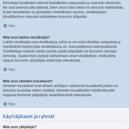
Kiinnitetyt viestiketjut näkyvät tiedotteiden alapuolella ja ovat vain etusivulla.
Ne ovat yleensä aika tärkeitä, joten sinun tulisi lukea ne aina kun mahdollista.
Kuten tiedotteiden ja globaalien tiedotteiden kanssa, viestiketjujen
kiinnittämisen oikeudet määrittelee foorumin ylläpitäjä.
Ylös
Mitä ovat lukitut viestiketjut?
Lukitut viestiketjut ovat viestiketjuja, joihin ei voi enää lähettää vastauksia ja
mahdolliset kyselyt joita viestiketjussa oli, ovat päättyneet automaattisesti.
Viestiketjuja voidaan lukita useista syistä ylläpitäjän tai foorumin valvojan
toimesta. Saatat myös pystyä lukitsemaan oman viestiketjusi, mutta tämä
riippuu foorumin ylläpitäjän antamista oikeuksista.
Ylös
Mitä ovat aiheiden kuvakkeet?
Aiheiden kuvakkeet ovat aiheen aloittajan valitsemia kuvakkeita joiden on
tarkoitus kuvastaa niiden sisältöä. Aiheiden kuvakkeiden käyttöoikeudet
riippuvat foorumin ylläpitäjän määrittelemistä oikeuksista.
Ylös
Käyttäjätasot ja ryhmät
Mitä ovat ylläpitäjät?