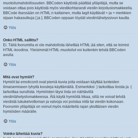
muotoilumahdollisuuden. BBCoden käytöstä päättää ylläpitäjä, mutta se
voidaan ottaa pois käytöstä myös viestikohtaisesti viestin kirjoituslomakkeella.
BBCode itsessään on HTML:n kaltainen, mutta tagit käyttävät < ja > merkkien
sijaan hakasulkuja [ ja ]. BBCoden oppaan löydät viestinlähetyssivun kautta.
Ylös
Onko HTML sallittu?
Ei. Tällä foorumilla ei ole mahdollista lähettää HTML:ää siten, että se toimisi
HTML-koodina. Yleisimmät HTML-muotoilut voi kuitenkin tehdä BBCoden
avulla.
Ylös
Mitä ovat hymiöt?
Hymiöt tai emoticonit ovat pieniä kuvia joita voidaan käyttää tunteiden
ilmaisemiseen lyhyitä koodeja käyttämällä. Esimerkiksi :) tarkoittaa iloista ja :(
tarkoittaa surullista. Hymiöiden täysi lista on nähtävillä
viestinlähetyslomakkeessa. Älä käytä hymiöitä liikaa, sillä ne voivat tehdä
viestistä lukukelvottoman ja valvoja voi poistaa niitä tai viestin kokonaan.
Foorumin ylläpitäjä on voinut myös määritellä rajan yksittäisen viestin
hymiöiden määrälle.
Ylös
Voinko lähettää kuvia?