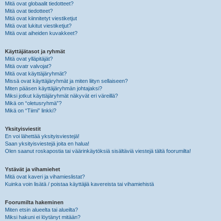
Mitä ovat globaalit tiedotteet?
Mitä ovat tiedotteet?
Mitä ovat kiinnitetyt viestiketjut
Mitä ovat lukitut viestiketjut?
Mitä ovat aiheiden kuvakkeet?
Käyttäjätasot ja ryhmät
Mitä ovat ylläpitäjät?
Mitä ovatr valvojat?
Mitä ovat käyttäjäryhmät?
Missä ovat käyttäjäryhmät ja miten liityn sellaiseen?
Miten pääsen käyttäjäryhmän johtajaksi?
Miksi jotkut käyttäjäryhmät näkyvät eri väreillä?
Mikä on “oletusryhmä”?
Mikä on “Tiimi” linkki?
Yksityisviestit
En voi lähettää yksityisviestejä!
Saan yksityisviestejä joita en halua!
Olen saanut roskapostia tai väärinkäytöksiä sisältäviä viestejä tältä foorumilta!
Ystävät ja vihamiehet
Mitä ovat kaveri ja vihamieslistat?
Kuinka voin lisätä / poistaa käyttäjiä kavereista tai vihamiehistä
Foorumilta hakeminen
Miten etsin alueelta tai alueilta?
Miksi hakuni ei löytänyt mitään?