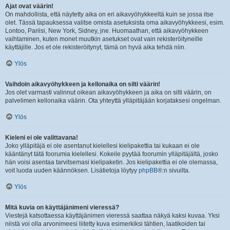
Ajat ovat väärin!
On mahdollista, että näytetty aika on eri aikavyöhykkeeltä kuin se jossa itse
olet. Tässä tapauksessa valitse omista asetuksista oma aikavyöhykkeesi, esim.
Lontoo, Pariisi, New York, Sidney, jne. Huomaathan, että aikavyöhykkeen
vaihtaminen, kuten monet muutkin asetukset ovat vain rekisteröityneille
käyttäjille. Jos et ole rekisteröitynyt, tämä on hyvä aika tehdä niin.
Ylös
Vaihdoin aikavyöhykkeen ja kellonaika on silti väärin!
Jos olet varmasti valinnut oikean aikavyöhykkeen ja aika on silti väärin, on
palvelimen kellonaika väärin. Ota yhteyttä ylläpitäjään korjataksesi ongelman.
Ylös
Kieleni ei ole valittavana!
Joko ylläpitäjä ei ole asentanut kielellesi kielipakettia tai kukaan ei ole
kääntänyt tätä foorumia kielellesi. Kokeile pyytää foorumin ylläpitäjältä, josko
hän voisi asentaa tarvitsemasi kielipaketin. Jos kielipakettia ei ole olemassa,
voit luoda uuden käännöksen. Lisätietoja löytyy
phpBB
®:n sivuilta.
Ylös
Mitä kuvia on käyttäjänimeni vieressä?
Viestejä katsottaessa käyttäjänimen vieressä saattaa näkyä kaksi kuvaa. Yksi
niistä voi olla arvonimeesi liitetty kuva esimerkiksi tähtien, laatikoiden tai