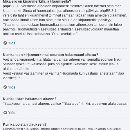
Mikä ero on kirjanmerkillä ja tilaamisella?
phpBB 3.0 -versiossa aiheiden kirjanmerkit toimivat kuten internet-selaimen
kirjanmerkit. Sinua ei huomautettu jos aiheeseen tuli päivitys. phpBB 3.1 -
versiosta lähtien kirjanmerkit toimivat samaan tapaan kuin aiheiden tilaaminen.
Voit saada ilmoituksen kun aihe josta sinulla on kirjanmerkki päivittyy.
Tilaaminen puolestaan huomauttaa sinua kun aiheeseen tai foorumiin tulee
päivitys. Huomautusten asetukset ja tilausten asetukset voidaan määrittää
omissa asetuksissa kohdassa “Omat asetukset”.
Ylös
Kuinka teen kirjanmerkin tai seuraan haluamaani aihetta?
Voit tehdä kirjanmekin tai tilata haluamasi aiheen valitsemalla sopivan linkin
“Aiheen työkalut” -valikossa, joka on sijoitettu kätevästi keskustelun ylä- ja
alalaidan lähelle.
Viestiketjuun vastaaminen ja valinta “Huomauta kun vastaus lähetetään” tilaa
viestiketjun.
Ylös
Kuinka tilaan haluamani alueen?
Tilataksesi haluamasi alueen, valitse “Tilaa alue” -linkki, aluesivun alalaidassa.
Ylös
Kuinka poistan tilaukseni?
Poistaaksesi tilauksiasi, mene omiin asetuksiisi ja seuraa linkkejä tilauksiisi.