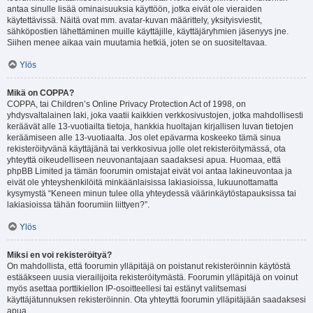
antaa sinulle lisää ominaisuuksia käyttöön, jotka eivät ole vieraiden
käytettävissä. Näitä ovat mm. avatar-kuvan määrittely, yksityisviestit,
sähköpostien lähettäminen muille käyttäjille, käyttäjäryhmien jäsenyys jne.
Siihen menee aikaa vain muutamia hetkiä, joten se on suositeltavaa.
Ylös
Mikä on COPPA?
COPPA, tai Children’s Online Privacy Protection Act of 1998, on
yhdysvaltalainen laki, joka vaatii kaikkien verkkosivustojen, jotka mahdollisesti
keräävät alle 13-vuotiailta tietoja, hankkia huoltajan kirjallisen luvan tietojen
keräämiseen alle 13-vuotiaalta. Jos olet epävarma koskeeko tämä sinua
rekisteröityvänä käyttäjänä tai verkkosivua jolle olet rekisteröitymässä, ota
yhteyttä oikeudelliseen neuvonantajaan saadaksesi apua. Huomaa, että
phpBB Limited ja tämän foorumin omistajat eivät voi antaa lakineuvontaa ja
eivät ole yhteyshenkilöitä minkäänlaisissa lakiasioissa, lukuunottamatta
kysymystä “Keneen minun tulee olla yhteydessä väärinkäytöstapauksissa tai
lakiasioissa tähän foorumiin liittyen?”.
Ylös
Miksi en voi rekisteröityä?
On mahdollista, että foorumin ylläpitäjä on poistanut rekisteröinnin käytöstä
estääkseen uusia vierailijoita rekisteröitymästä. Foorumin ylläpitäjä on voinut
myös asettaa porttikiellon IP-osoitteellesi tai estänyt valitsemasi
käyttäjätunnuksen rekisteröinnin. Ota yhteyttä foorumin ylläpitäjään saadaksesi
apua.