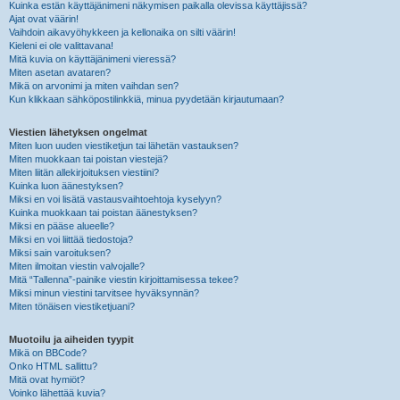
Kuinka estän käyttäjänimeni näkymisen paikalla olevissa käyttäjissä?
Ajat ovat väärin!
Vaihdoin aikavyöhykkeen ja kellonaika on silti väärin!
Kieleni ei ole valittavana!
Mitä kuvia on käyttäjänimeni vieressä?
Miten asetan avataren?
Mikä on arvonimi ja miten vaihdan sen?
Kun klikkaan sähköpostilinkkiä, minua pyydetään kirjautumaan?
Viestien lähetyksen ongelmat
Miten luon uuden viestiketjun tai lähetän vastauksen?
Miten muokkaan tai poistan viestejä?
Miten liitän allekirjoituksen viestiini?
Kuinka luon äänestyksen?
Miksi en voi lisätä vastausvaihtoehtoja kyselyyn?
Kuinka muokkaan tai poistan äänestyksen?
Miksi en pääse alueelle?
Miksi en voi liittää tiedostoja?
Miksi sain varoituksen?
Miten ilmoitan viestin valvojalle?
Mitä “Tallenna”-painike viestin kirjoittamisessa tekee?
Miksi minun viestini tarvitsee hyväksynnän?
Miten tönäisen viestiketjuani?
Muotoilu ja aiheiden tyypit
Mikä on BBCode?
Onko HTML sallittu?
Mitä ovat hymiöt?
Voinko lähettää kuvia?