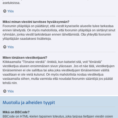
asetuksissa.
Ylös
Miksi minun viestini tarvitsee hyväksynnän?
Foorumin ylläpitäjä on päättänyt, että viestit kyseiselle alueelle tulee tarkastaa
ennen lähetystä. On myös mahdollista, että foorumin ylläpitäjä on siirtänyt sinut
ryhmään, jonka viestit tarkistetaan ennen lähettämistä. Ota yhteyttä foorumin
ylläpitäjään saadaksesi lisätietoja.
Ylös
Miten tönäisen viestiketjuani?
Klikkaamalla “Tönaise viestiä” -linkkiä, kun katselet sitä, voit “tönäistä”
viestiketjua alueen ensimmäisen sivun yläosaan. Jos et näe tätä, viestiketjujen
tönäiseminen ei ole sallittua tai aika joka viestiketjujen tönäisemisen välillä
vaaditaan ei ole vielä kulunut. On myös mahdollista nostaa viestiketjua
vastaamalla siihen, mutta varmista että noudatat foorumin sääntöjä jos päätät
tehdä niin.
Ylös
Muotoilu ja aiheiden tyypit
Mikä on BBCode?
BBCode on HTML-kielen tapainen toteutus, joka tarjoaa tiettyjen viestin osien