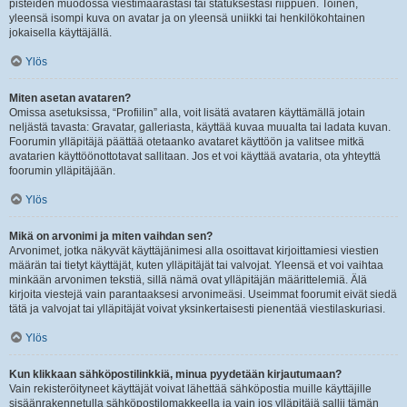
pisteiden muodossa viestimäärästäsi tai statuksestasi riippuen. Toinen,
yleensä isompi kuva on avatar ja on yleensä uniikki tai henkilökohtainen
jokaisella käyttäjällä.
Ylös
Miten asetan avataren?
Omissa asetuksissa, “Profiilin” alla, voit lisätä avataren käyttämällä jotain
neljästä tavasta: Gravatar, galleriasta, käyttää kuvaa muualta tai ladata kuvan.
Foorumin ylläpitäjä päättää otetaanko avataret käyttöön ja valitsee mitkä
avatarien käyttöönottotavat sallitaan. Jos et voi käyttää avataria, ota yhteyttä
foorumin ylläpitäjään.
Ylös
Mikä on arvonimi ja miten vaihdan sen?
Arvonimet, jotka näkyvät käyttäjänimesi alla osoittavat kirjoittamiesi viestien
määrän tai tietyt käyttäjät, kuten ylläpitäjät tai valvojat. Yleensä et voi vaihtaa
minkään arvonimen tekstiä, sillä nämä ovat ylläpitäjän määrittelemiä. Älä
kirjoita viestejä vain parantaaksesi arvonimeäsi. Useimmat foorumit eivät siedä
tätä ja valvojat tai ylläpitäjät voivat yksinkertaisesti pienentää viestilaskuriasi.
Ylös
Kun klikkaan sähköpostilinkkiä, minua pyydetään kirjautumaan?
Vain rekisteröityneet käyttäjät voivat lähettää sähköpostia muille käyttäjille
sisäänrakennetulla sähköpostilomakkeella ja vain jos ylläpitäjä sallii tämän