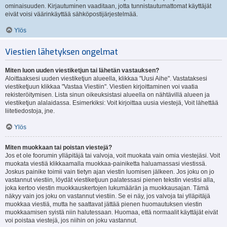
ominaisuuden. Kirjautuminen vaaditaan, jotta tunnistautumattomat käyttäjät
eivät voisi väärinkäyttää sähköpostijärjestelmää.
Ylös
Viestien lähetyksen ongelmat
Miten luon uuden viestiketjun tai lähetän vastauksen?
Aloittaaksesi uuden viestiketjun alueella, klikkaa "Uusi Aihe". Vastataksesi
viestiketjuun klikkaa "Vastaa Viestiin". Viestien kirjoittaminen voi vaatia
rekisteröitymisen. Lista sinun oikeuksistasi alueella on nähtävillä alueen ja
viestiketjun alalaidassa. Esimerkiksi: Voit kirjoittaa uusia viestejä, Voit lähettää
liitetiedostoja, jne.
Ylös
Miten muokkaan tai poistan viestejä?
Jos et ole foorumin ylläpitäjä tai valvoja, voit muokata vain omia viestejäsi. Voit
muokata viestiä klikkaamalla muokkaa-painiketta haluamassasi viestissä.
Joskus painike toimii vain tietyn ajan viestin luomisen jälkeen. Jos joku on jo
vastannut viestiin, löydät viestiketjuun palatessasi pienen tekstin viestisi alla,
joka kertoo viestin muokkauskertojen lukumäärän ja muokkausajan. Tämä
näkyy vain jos joku on vastannut viestiin. Se ei näy, jos valvoja tai ylläpitäjä
muokkaa viestiä, mutta he saattavat jättää pienen huomautuksen viestin
muokkaamisen syistä niin halutessaan. Huomaa, että normaalit käyttäjät eivät
voi poistaa viestejä, jos niihin on joku vastannut.