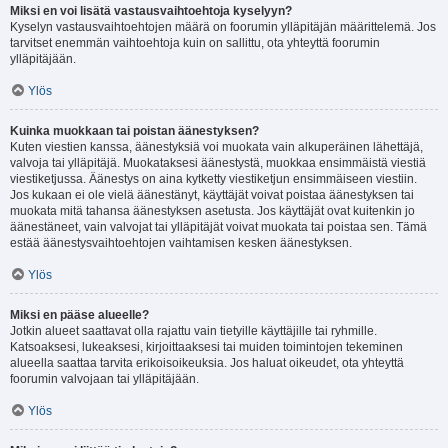
Miksi en voi lisätä vastausvaihtoehtoja kyselyyn?
Kyselyn vastausvaihtoehtojen määrä on foorumin ylläpitäjän määrittelemä. Jos
tarvitset enemmän vaihtoehtoja kuin on sallittu, ota yhteyttä foorumin
ylläpitäjään.
Ylös
Kuinka muokkaan tai poistan äänestyksen?
Kuten viestien kanssa, äänestyksiä voi muokata vain alkuperäinen lähettäjä,
valvoja tai ylläpitäjä. Muokataksesi äänestystä, muokkaa ensimmäistä viestiä
viestiketjussa. Äänestys on aina kytketty viestiketjun ensimmäiseen viestiin.
Jos kukaan ei ole vielä äänestänyt, käyttäjät voivat poistaa äänestyksen tai
muokata mitä tahansa äänestyksen asetusta. Jos käyttäjät ovat kuitenkin jo
äänestäneet, vain valvojat tai ylläpitäjät voivat muokata tai poistaa sen. Tämä
estää äänestysvaihtoehtojen vaihtamisen kesken äänestyksen.
Ylös
Miksi en pääse alueelle?
Jotkin alueet saattavat olla rajattu vain tietyille käyttäjille tai ryhmille.
Katsoaksesi, lukeaksesi, kirjoittaaksesi tai muiden toimintojen tekeminen
alueella saattaa tarvita erikoisoikeuksia. Jos haluat oikeudet, ota yhteyttä
foorumin valvojaan tai ylläpitäjään.
Ylös