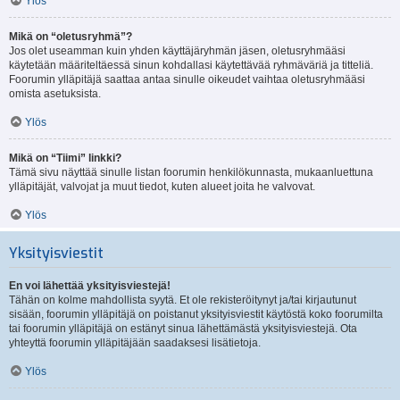
Ylös
Mikä on “oletusryhmä”?
Jos olet useamman kuin yhden käyttäjäryhmän jäsen, oletusryhmääsi
käytetään määriteltäessä sinun kohdallasi käytettävää ryhmäväriä ja titteliä.
Foorumin ylläpitäjä saattaa antaa sinulle oikeudet vaihtaa oletusryhmääsi
omista asetuksista.
Ylös
Mikä on “Tiimi” linkki?
Tämä sivu näyttää sinulle listan foorumin henkilökunnasta, mukaanluettuna
ylläpitäjät, valvojat ja muut tiedot, kuten alueet joita he valvovat.
Ylös
Yksityisviestit
En voi lähettää yksityisviestejä!
Tähän on kolme mahdollista syytä. Et ole rekisteröitynyt ja/tai kirjautunut
sisään, foorumin ylläpitäjä on poistanut yksityisviestit käytöstä koko foorumilta
tai foorumin ylläpitäjä on estänyt sinua lähettämästä yksityisviestejä. Ota
yhteyttä foorumin ylläpitäjään saadaksesi lisätietoja.
Ylös