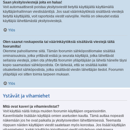
Saan yksityisviestejä joita en halua!
Voit automaattisesti poistaa yksityisviestit tietyltä käyttäjältä käyttämällä
käyttäjänhallinnan viestisääntöjä. Jos saat väärinkäytöksiä sisältäviä viestejä
tietyltä käyttäjältä, voit raportoida viestit valvojille. Heillä on oikeudet estää
käyttäjiä lähettämästä yksityisviestejä.
Ylös
Olen saanut roskapostia tai väärinkäytöksiä sisältäviä viestejä tältä
foorumilta!
Olemme pahoillamme siitä. Tämän foorumin sähköpostilomake sisältää
ominaisuuksia, jotka yrittävät estää ja seurata käyttäjiä, jotka lähettävät
sellaisia viestejä, joten ota yhteyttä foorumin ylläpitäjään ja lähetä hänelle täysi
kopio saamastasi sähköpostista. On tärkeää, että se sisältää kaikki
otsaketiedot sähköpostista, jotka sisältävät viestin lähettäjän tiedot. Foorumin
ylläpitäjä voi sitten toimia tarpeen mukaan.
Ylös
Ystävät ja vihamiehet
Mitä ovat kaveri ja vihamieslistat?
Voit käyttää näitä listoja muiden foorumin käyttäjien organisointiin.
Kaverilistalle lisätään käyttäjiä omien asetusten kautta. Tämä auttaa nopeasti
näkemään jos he ovat paikalla ja yksityisviestien lähettämisessä. Teemasta
riippuen näiden käyttäjien viestit saatetaan myös korostaa. Jos lisäät käyttäjän
vihamieheksi, kaikki käyttäjän kirjoittamat viestit piilotetaan oletuksena.