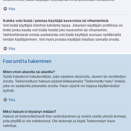
Ylös
Kuinka voin lisätä / poistaa käyttäjiä kavereista tai vihamiehistä
Voit lisätä käyttäjiä listoihisi kahdella tapaa. Jokaisen käyttäjän profiilissa on
linkki jonka kautta voit lisätä heidät joko kavereihin tai vihamiehiin.
Vaihtoehtoisesti omista asetuksista voit lisätä käyttäjiä suoraan syöttämällä
heidän käyttäjänimen. Voit myös poistaa käyttäjiä listaltasi samalta sivulta.
Ylös
Foorumilta hakeminen
Miten etsin alueelta tai alueilta?
Syötä hakutermi hakukenttään, joka sijaitsee etusivulla, alueen tai viestiketjun
sivulla. Tarkennettuun hakuun pääset klikkaamalla “Tarkennettu haku”-linkkiä
joka on saatavilla jokaisella sivulla. Haun sijainti voi riippua käyttämästäsi
tyylistä.
Ylös
Miksi hakuni ei löytänyt mitään?
Hakusi oli todennäköisesti liian epämääräinen ja sisälsi useita yleisiä termejä,
joita phpBB ei ole indeksoinut. Ole tarkempi ja käytä Tarkennetun haun
valintoja.