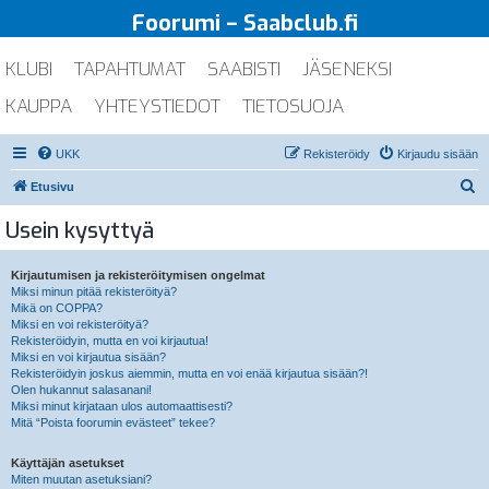
Foorumi – Saabclub.fi
KLUBI
TAPAHTUMAT
SAABISTI
JÄSENEKSI
KAUPPA
YHTEYSTIEDOT
TIETOSUOJA
UKK
Rekisteröidy
Kirjaudu sisään
E
Etusivu
t
Usein kysyttyä
s
i
Kirjautumisen ja rekisteröitymisen ongelmat
Miksi minun pitää rekisteröityä?
Mikä on COPPA?
Miksi en voi rekisteröityä?
Rekisteröidyin, mutta en voi kirjautua!
Miksi en voi kirjautua sisään?
Rekisteröidyin joskus aiemmin, mutta en voi enää kirjautua sisään?!
Olen hukannut salasanani!
Miksi minut kirjataan ulos automaattisesti?
Mitä “Poista foorumin evästeet” tekee?
Käyttäjän asetukset
Miten muutan asetuksiani?