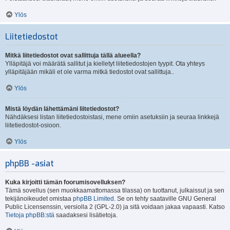
Ylös
Liitetiedostot
Mitkä liitetiedostot ovat sallittuja tällä alueella?
Ylläpitäjä voi määrätä sallitut ja kielletyt liitetiedostojen tyypit. Ota yhteys
ylläpitäjään mikäli et ole varma mitkä tiedostot ovat sallittuja..
Ylös
Mistä löydän lähettämäni liitetiedostot?
Nähdäksesi listan liitetiedostoistasi, mene omiin asetuksiin ja seuraa linkkejä
liitetiedostot-osioon.
Ylös
phpBB -asiat
Kuka kirjoitti tämän foorumisovelluksen?
Tämä sovellus (sen muokkaamattomassa tilassa) on tuottanut, julkaissut ja sen
tekijänoikeudet omistaa
phpBB Limited
. Se on tehty saataville GNU General
Public Licensenssin, versiolla 2 (GPL-2.0) ja sitä voidaan jakaa vapaasti. Katso
Tietoja phpBB:stä
saadaksesi lisätietoja.