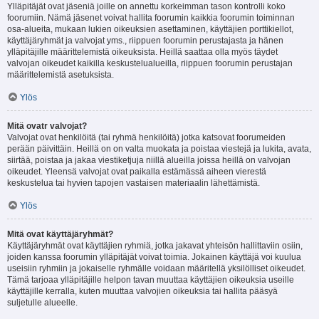
Ylläpitäjät ovat jäseniä joille on annettu korkeimman tason kontrolli koko
foorumiin. Nämä jäsenet voivat hallita foorumin kaikkia foorumin toiminnan
osa-alueita, mukaan lukien oikeuksien asettaminen, käyttäjien porttikiellot,
käyttäjäryhmät ja valvojat yms., riippuen foorumin perustajasta ja hänen
ylläpitäjille määrittelemistä oikeuksista. Heillä saattaa olla myös täydet
valvojan oikeudet kaikilla keskustelualueilla, riippuen foorumin perustajan
määrittelemistä asetuksista.
Ylös
Mitä ovatr valvojat?
Valvojat ovat henkilöitä (tai ryhmä henkilöitä) jotka katsovat foorumeiden
perään päivittäin. Heillä on on valta muokata ja poistaa viestejä ja lukita, avata,
siirtää, poistaa ja jakaa viestiketjuja niillä alueilla joissa heillä on valvojan
oikeudet. Yleensä valvojat ovat paikalla estämässä aiheen vierestä
keskustelua tai hyvien tapojen vastaisen materiaalin lähettämistä.
Ylös
Mitä ovat käyttäjäryhmät?
Käyttäjäryhmät ovat käyttäjien ryhmiä, jotka jakavat yhteisön hallittaviin osiin,
joiden kanssa foorumin ylläpitäjät voivat toimia. Jokainen käyttäjä voi kuulua
useisiin ryhmiin ja jokaiselle ryhmälle voidaan määritellä yksilölliset oikeudet.
Tämä tarjoaa ylläpitäjille helpon tavan muuttaa käyttäjien oikeuksia useille
käyttäjille kerralla, kuten muuttaa valvojien oikeuksia tai hallita pääsyä
suljetulle alueelle.