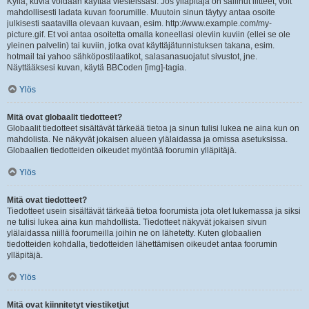
Kyllä, kuvia voidaan käyttää viesteissäsi. Jos ylläpitäjä on sallinut liitteet, voit
mahdollisesti ladata kuvan foorumille. Muutoin sinun täytyy antaa osoite
julkisesti saatavilla olevaan kuvaan, esim. http://www.example.com/my-
picture.gif. Et voi antaa osoitetta omalla koneellasi oleviin kuviin (ellei se ole
yleinen palvelin) tai kuviin, jotka ovat käyttäjätunnistuksen takana, esim.
hotmail tai yahoo sähköpostilaatikot, salasanasuojatut sivustot, jne.
Näyttääksesi kuvan, käytä BBCoden [img]-tagia.
Ylös
Mitä ovat globaalit tiedotteet?
Globaalit tiedotteet sisältävät tärkeää tietoa ja sinun tulisi lukea ne aina kun on
mahdolista. Ne näkyvät jokaisen alueen ylälaidassa ja omissa asetuksissa.
Globaalien tiedotteiden oikeudet myöntää foorumin ylläpitäjä.
Ylös
Mitä ovat tiedotteet?
Tiedotteet usein sisältävät tärkeää tietoa foorumista jota olet lukemassa ja siksi
ne tulisi lukea aina kun mahdollista. Tiedotteet näkyvät jokaisen sivun
ylälaidassa niillä foorumeilla joihin ne on lähetetty. Kuten globaalien
tiedotteiden kohdalla, tiedotteiden lähettämisen oikeudet antaa foorumin
ylläpitäjä.
Ylös
Mitä ovat kiinnitetyt viestiketjut