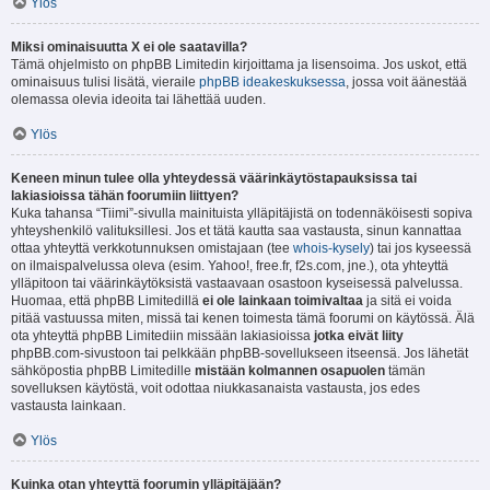
Ylös
Miksi ominaisuutta X ei ole saatavilla?
Tämä ohjelmisto on phpBB Limitedin kirjoittama ja lisensoima. Jos uskot, että
ominaisuus tulisi lisätä, vieraile
phpBB ideakeskuksessa
, jossa voit äänestää
olemassa olevia ideoita tai lähettää uuden.
Ylös
Keneen minun tulee olla yhteydessä väärinkäytöstapauksissa tai
lakiasioissa tähän foorumiin liittyen?
Kuka tahansa “Tiimi”-sivulla mainituista ylläpitäjistä on todennäköisesti sopiva
yhteyshenkilö valituksillesi. Jos et tätä kautta saa vastausta, sinun kannattaa
ottaa yhteyttä verkkotunnuksen omistajaan (tee
whois-kysely
) tai jos kyseessä
on ilmaispalvelussa oleva (esim. Yahoo!, free.fr, f2s.com, jne.), ota yhteyttä
ylläpitoon tai väärinkäytöksistä vastaavaan osastoon kyseisessä palvelussa.
Huomaa, että phpBB Limitedillä
ei ole lainkaan toimivaltaa
ja sitä ei voida
pitää vastuussa miten, missä tai kenen toimesta tämä foorumi on käytössä. Älä
ota yhteyttä phpBB Limitediin missään lakiasioissa
jotka eivät liity
phpBB.com-sivustoon tai pelkkään phpBB-sovellukseen itseensä. Jos lähetät
sähköpostia phpBB Limitedille
mistään kolmannen osapuolen
tämän
sovelluksen käytöstä, voit odottaa niukkasanaista vastausta, jos edes
vastausta lainkaan.
Ylös
Kuinka otan yhteyttä foorumin ylläpitäjään?