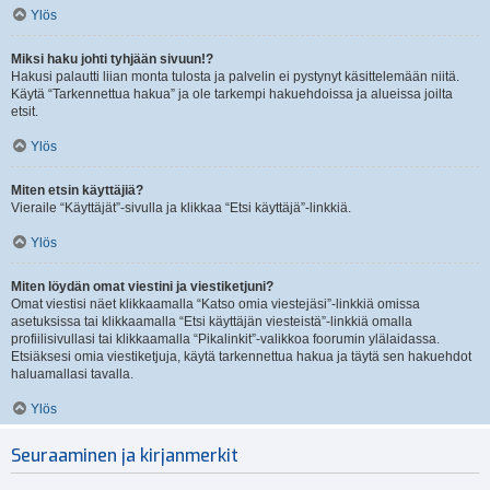
Ylös
Miksi haku johti tyhjään sivuun!?
Hakusi palautti liian monta tulosta ja palvelin ei pystynyt käsittelemään niitä.
Käytä “Tarkennettua hakua” ja ole tarkempi hakuehdoissa ja alueissa joilta
etsit.
Ylös
Miten etsin käyttäjiä?
Vieraile “Käyttäjät”-sivulla ja klikkaa “Etsi käyttäjä”-linkkiä.
Ylös
Miten löydän omat viestini ja viestiketjuni?
Omat viestisi näet klikkaamalla “Katso omia viestejäsi”-linkkiä omissa
asetuksissa tai klikkaamalla “Etsi käyttäjän viesteistä”-linkkiä omalla
profiilisivullasi tai klikkaamalla “Pikalinkit”-valikkoa foorumin ylälaidassa.
Etsiäksesi omia viestiketjuja, käytä tarkennettua hakua ja täytä sen hakuehdot
haluamallasi tavalla.
Ylös
Seuraaminen ja kirjanmerkit