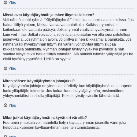
Ylös
Missä ovat käyttäjäryhmät ja miten liityn sellaiseen?
Voit nähdä kaikki ryhmät “Käyttäjäryhmät”-linkin kautta omissa asetuksissa. Jos
haluat liittyä yhteen, klikkaa vastaavaa painiketta. Kaikissa ryhmissä ei
kuitenkaan ole vapaata pääsyä. Jotkut ryhmät vaativat hyväksynnän ennen
kuin voit liittyä. Jotkut voivat olla suljettuja ja joissakin voi olla jopa piilotettuja
jäsenyyksiä. Jos ryhmä on avoin, voit liittyä siihen klikkaamalla painiketta. Jos
ryhmä vaatii hyväksynnän liittymistä varten, voit pyytää liittymislupaa
klikkaamalla painiketta. Ryhmän johtajan täytyy hyväksyä pyyntösi ja hän
saattaa kysyä miksi haluat liittyä ryhmään. Älä häiriköi ryhmän ylläpitäjiä jos he
eivät hyväksy pyyntöäsi. Heillä on syynsä.
Ylös
Miten pääsen käyttäjäryhmän johtajaksi?
Käyttäjäryhmän johtaja on yleensä määritelty, kun käyttäjäryhmät on alunperin
luotu ylläpitäjän toimesta. Jos haluat luoda käyttäjäryhmän, ensimmäinen
yhteyshenkilösi tulisi olla ylläpitäjä. Kokeile yksityisviestin lähettämistä.
Ylös
Miksi jotkut käyttäjäryhmät näkyvät eri väreillä?
Foorumin ylläpitäjä voi määritellä tietyn käyttäjäryhmän jäsenille värin joka
helpottaa kyseisen käyttäjäryhmän jäsenten tunnistamista.