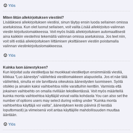
Ylös
Miten liitän allekirjoituksen viestiini?
Lisätäksesi allekirjoituksen viestiisi, sinun täytyy ensin luoda sellainen omissa
asetuksissa. Kun olet luonut sellaisen, voit valita
Lisää allekirjoitus
-valinnan
viestin kirjoituslomakkeessa. Voit myös lisätä allekirjoituksen automaattisesti
aina kaikkiin viesteihisi tekemällä valinnan omissa asetuksissa. Jos teet niin,
voit silti estää allekirjoituksen liittämisen yksittäiseen viestiin poistamalla
valinnan viestinkirjoituslomakkeessa.
Ylös
Kuinka luon äänestyksen?
Kun kirjoitat uuta viestiketjua tai muokkaat viestiketjun ensimmäistä viestiä,
klikkaa "Luo äänestys"-välilehteä viestilomakkeen alapuolella. Jos et näe tätä
välilehteä, sinulla ei ole tarvittavia oikeuksia äänestysten luomiseen. Syötä
otsikko ja ainakin kaksi vaihtoehtoa niille varattuihin kenttiin. Varmista että
jokainen vaihtoehto on omalla rivillään tekstikentässä. Voit myös määritellä
kuinka monta vaihtoehtoa käyttäjät voivat valita kohdasta You can also set the
number of options users may select during voting under “Kuinka monta
vaihtoehtoa käyttäjä voi valita”, äänestyksen kesto päivinä (0 kestää
loputtomasti) ja viimeisenä voit antaa käyttäjille mahdollisuuden muuttaa
ääntään.
Ylös