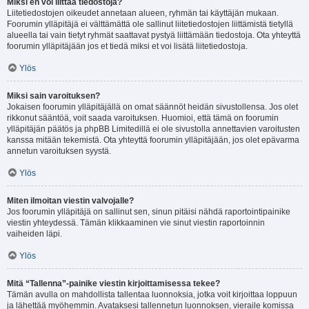
Miksi en voi liittää tiedostoja?
Liitetiedostojen oikeudet annetaan alueen, ryhmän tai käyttäjän mukaan.
Foorumin ylläpitäjä ei välttämättä ole sallinut liitetiedostojen liittämistä tietyllä
alueella tai vain tietyt ryhmät saattavat pystyä liittämään tiedostoja. Ota yhteyttä
foorumin ylläpitäjään jos et tiedä miksi et voi lisätä liitetiedostoja.
Ylös
Miksi sain varoituksen?
Jokaisen foorumin ylläpitäjällä on omat säännöt heidän sivustollensa. Jos olet
rikkonut sääntöä, voit saada varoituksen. Huomioi, että tämä on foorumin
ylläpitäjän päätös ja phpBB Limitedillä ei ole sivustolla annettavien varoitusten
kanssa mitään tekemistä. Ota yhteyttä foorumin ylläpitäjään, jos olet epävarma
annetun varoituksen syystä.
Ylös
Miten ilmoitan viestin valvojalle?
Jos foorumin ylläpitäjä on sallinut sen, sinun pitäisi nähdä raportointipainike
viestin yhteydessä. Tämän klikkaaminen vie sinut viestin raportoinnin
vaiheiden läpi.
Ylös
Mitä “Tallenna”-painike viestin kirjoittamisessa tekee?
Tämän avulla on mahdollista tallentaa luonnoksia, jotka voit kirjoittaa loppuun
ja lähettää myöhemmin. Avataksesi tallennetun luonnoksen, vieraile komissa