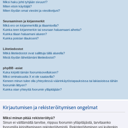
Miksi haku johti tyhjään sivuun!?
Miten etsin käyttäjiä?
Miten löydän omat viestini ja viestiketjuni?
Seuraaminen ja kirjanmerkit
Mikä ero on kirjanmerkillä ja tilaamisella?
Kuinka teen kirjanmerkin tai seuraan haluamaani aihetta?
Kuinka tilaan haluamani alueen?
Kuinka poistan tilaukseni?
Liitetiedostot
Mitkä liitetiedostot ovat sallittuja tällä alueella?
Mistä löydän lähettämäni liitetiedostot?
phpBB -asiat
Kuka kirjoitti tämän foorumisovelluksen?
Miksi ominaisuutta X ei ole saatavilla?
Keneen minun tulee olla yhteydessä väärinkäytöstapauksissa tai lakiasioissa tähän
foorumiin liittyen?
Kuinka otan yhteyttä foorumin ylläpitäjään?
Kirjautumisen ja rekisteröitymisen ongelmat
Miksi minun pitää rekisteröityä?
Sinun ei välttämättä tarvitse, riippuu foorumin ylläpitäjästä, tarvitaanko
foorumilla kirjoittamiseen rekisteröitymistä. Rekisteröityminen voi kuitenkin