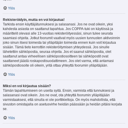
Ylös
Rekisteröidyin, mutta en voi kirjautua!
Tarkista ensin käyttäjätunnuksesi ja salasanasi. Jos ne ovat oikein, yksi
kahdesta asiasta on saattanut tapahtua. Jos COPPA-tuki on käytössä ja
määrittelit olevasi alle 13-vuotias rekisteröityessäsi, sinun tulee seurata
saamiasi ohjeita. Jotkut foorumit vaativat myös uusien tunnusten aktivoinnin
joko sinun itsesi toimesta tai ylläpitäjän toimesta ennen kuin voit kirjautua
sisään. Tämä tieto kerrottiin rekisteröitymisen yhteydessä. Jos sinulle
lähetettiin sähköpostia, seuraa ohjeita. Jos et saanut sähköpostia, olet
saattanut antaa virheellisen sähköpostiosoitteen tai sähköpostit ovat
saattaneet jäädä roskapostisuodattimeen. Jos olet varma, että antamasi
sähköpostiosoite oli oikein, yritä ottaa yhteyttä foorumin ylläpitäjään.
Ylös
Miksi en voi kirjautua sisään?
Tämän tapahtumiseen on useita syitä. Ensin, varmista että tunnuksesi ja
salasanasi ovat oikein. Jos ne ovat, ota yhteyttä foorumin ylläpitäjään
varmistaaksesi, että sinulla ei ole porttikieltoja. On myös mahdollista, että
sivuston omistajalla on asetusvirhe heidän päässään ja heidän pitäisi korjata
se.
Ylös