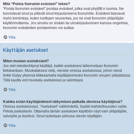
Mitä “Poista foorumin evästeet” tekee?
“Poista foorumin evästeet” poistaa evästeet, jotka ovat phpBB:n luomia. Ne
tunnistavat sinut ja pitävät sinut kirjautuneena foorumille. Evästeet tarjoavat
myös toimintoja, kuten luettujen seurantaa, jos ne ovat foorumin ylläpitäjän
käyttöönottamia. Jos sinulla on sisään tai uloskirjautumisen kanssa ongelmia,
foorumin evästeiden poistaminen voi auttaa.
Ylös
Käyttäjän asetukset
Miten muutan asetuksiani?
Jos olet rekisteröitynyt käyttäjä, kaikki asetuksesi tallennetaan foorumin
tietokantaan. Muokataksesi niitä, vieraile omissa asetuksissa, johon vievä
linkki löytyy yleensä klikkaamalla käyttäjänimeäsi foorumin sivujen ylälaidassa.
Tätä kautta voit muokata asetuksiasi ja valintojasi.
Ylös
Kuinka estän käyttäjänimeni näkymisen paikalla olevissa käyttäjissä?
Omissa asetuksissasi, “Asetukset”-välilehdellä, löydät mahdollisuuden valita
Piilota paikallaolo
. Ottamalla tämän asetuksen käyttöön näyt vain ylläpitäjille,
valvojille ja itsellesi. Sinut lasketaan piilossa oleviin käyttäjiin.
Ylös