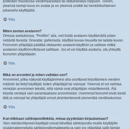
pisteiden muodossa viestimäärästäsi tai statuksestasi riippuen. Toinen,
yleensä isompi kuva on avatar ja on yleensä uniikki tai henkilökohtainen
jokaisella käyttäjällä.
Ylös
Miten asetan avataren?
Omissa asetuksissa, “Profiilin” alla, voit lisätä avataren käyttämällä jotain
neljästä tavasta: Gravatar, galleriasta, käyttää kuvaa muualta tai ladata kuvan.
Foorumin ylläpitäjä päättää otetaanko avataret käyttöön ja valitsee mitkä
avatarien käyttöönottotavat sallitaan. Jos et voi käyttää avataria, ota yhteyttä
foorumin ylläpitäjään.
Ylös
Mikä on arvonimi ja miten vaihdan sen?
Arvonimet, jotka näkyvät käyttäjänimesi alla osoittavat kirjoittamiesi viestien
määrän tai tietyt käyttäjät, kuten ylläpitäjät tai valvojat. Yleensä et voi vaihtaa
minkään arvonimen tekstiä, sillä nämä ovat ylläpitäjän määrittelemiä. Älä
kirjoita viestejä vain parantaaksesi arvonimeäsi. Useimmat foorumit eivät siedä
tätä ja valvojat tai ylläpitäjät voivat yksinkertaisesti pienentää viestilaskuriasi.
Ylös
Kun klikkaan sähköpostilinkkiä, minua pyydetään kirjautumaan?
Vain rekisteröityneet käyttäjät voivat lähettää sähköpostia muille käyttäjille
sisäänrakennetulla sähköpostilomakkeella ja vain jos ylläpitäjä sallii tämän