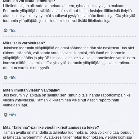
Miksi en voi liittää tiedostoja?
Liitetiedostojen oikeudet annetaan alueen, ryhmän tai käyttäjän mukaan.
Foorumin ylläpitäjä ei välttämättä ole sallinut liitetiedostojen liittämistä tietyllä
alueella tai vain tietyt ryhmät saattavat pystyä liittämään tiedostoja. Ota yhteyttä
foorumin ylläpitäjään jos et tiedä miksi et voi lisätä liitetiedostoja.
Ylös
Miksi sain varoituksen?
Jokaisen foorumin ylläpitäjällä on omat säännöt heidän sivustollensa. Jos olet
rikkonut sääntöä, voit saada varoituksen. Huomioi, että tämä on foorumin
ylläpitäjän päätös ja phpBB Limitedillä ei ole sivustolla annettavien varoitusten
kanssa mitään tekemistä. Ota yhteyttä foorumin ylläpitäjään, jos olet epävarma
annetun varoituksen syystä.
Ylös
Miten ilmoitan viestin valvojalle?
Jos foorumin ylläpitäjä on sallinut sen, sinun pitäisi nähdä raportointipainike
viestin yhteydessä. Tämän klikkaaminen vie sinut viestin raportoinnin
vaiheiden läpi.
Ylös
Mitä “Tallenna”-painike viestin kirjoittamisessa tekee?
Tämän avulla on mahdollista tallentaa luonnoksia, jotka voit kirjoittaa loppuun
ja lähettää myöhemmin. Avataksesi tallennetun luonnoksen, vieraile komissa