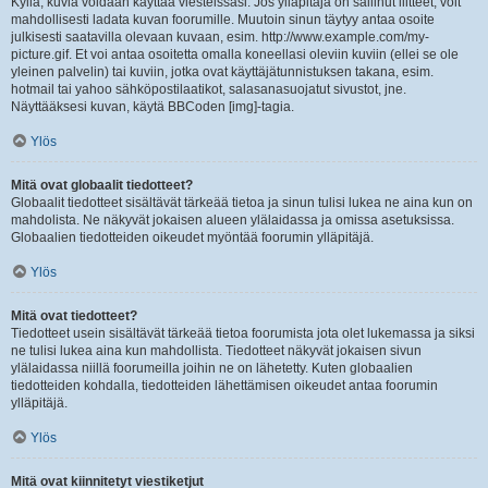
Kyllä, kuvia voidaan käyttää viesteissäsi. Jos ylläpitäjä on sallinut liitteet, voit
mahdollisesti ladata kuvan foorumille. Muutoin sinun täytyy antaa osoite
julkisesti saatavilla olevaan kuvaan, esim. http://www.example.com/my-
picture.gif. Et voi antaa osoitetta omalla koneellasi oleviin kuviin (ellei se ole
yleinen palvelin) tai kuviin, jotka ovat käyttäjätunnistuksen takana, esim.
hotmail tai yahoo sähköpostilaatikot, salasanasuojatut sivustot, jne.
Näyttääksesi kuvan, käytä BBCoden [img]-tagia.
Ylös
Mitä ovat globaalit tiedotteet?
Globaalit tiedotteet sisältävät tärkeää tietoa ja sinun tulisi lukea ne aina kun on
mahdolista. Ne näkyvät jokaisen alueen ylälaidassa ja omissa asetuksissa.
Globaalien tiedotteiden oikeudet myöntää foorumin ylläpitäjä.
Ylös
Mitä ovat tiedotteet?
Tiedotteet usein sisältävät tärkeää tietoa foorumista jota olet lukemassa ja siksi
ne tulisi lukea aina kun mahdollista. Tiedotteet näkyvät jokaisen sivun
ylälaidassa niillä foorumeilla joihin ne on lähetetty. Kuten globaalien
tiedotteiden kohdalla, tiedotteiden lähettämisen oikeudet antaa foorumin
ylläpitäjä.
Ylös
Mitä ovat kiinnitetyt viestiketjut