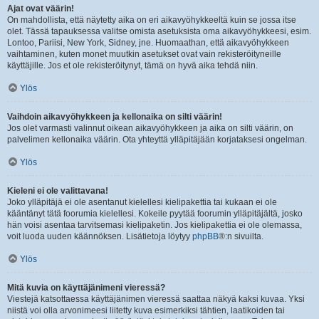
Ajat ovat väärin!
On mahdollista, että näytetty aika on eri aikavyöhykkeeltä kuin se jossa itse
olet. Tässä tapauksessa valitse omista asetuksista oma aikavyöhykkeesi, esim.
Lontoo, Pariisi, New York, Sidney, jne. Huomaathan, että aikavyöhykkeen
vaihtaminen, kuten monet muutkin asetukset ovat vain rekisteröityneille
käyttäjille. Jos et ole rekisteröitynyt, tämä on hyvä aika tehdä niin.
Ylös
Vaihdoin aikavyöhykkeen ja kellonaika on silti väärin!
Jos olet varmasti valinnut oikean aikavyöhykkeen ja aika on silti väärin, on
palvelimen kellonaika väärin. Ota yhteyttä ylläpitäjään korjataksesi ongelman.
Ylös
Kieleni ei ole valittavana!
Joko ylläpitäjä ei ole asentanut kielellesi kielipakettia tai kukaan ei ole
kääntänyt tätä foorumia kielellesi. Kokeile pyytää foorumin ylläpitäjältä, josko
hän voisi asentaa tarvitsemasi kielipaketin. Jos kielipakettia ei ole olemassa,
voit luoda uuden käännöksen. Lisätietoja löytyy
phpBB
®:n sivuilta.
Ylös
Mitä kuvia on käyttäjänimeni vieressä?
Viestejä katsottaessa käyttäjänimen vieressä saattaa näkyä kaksi kuvaa. Yksi
niistä voi olla arvonimeesi liitetty kuva esimerkiksi tähtien, laatikoiden tai