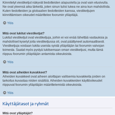
Kiinnitetyt viestiketjut näkyvät tiedotteiden alapuolella ja ovat vain etusivulla.
Ne ovat yleensä aika tärkeitä, joten sinun tulisi lukea ne aina kun mahdollista.
Kuten tiedotteiden ja globaalien tiedotteiden kanssa, viestiketjujen
kiinnittämisen oikeudet määrittelee foorumin ylläpitäjä.
Ylös
Mitä ovat lukitut viestiketjut?
Lukitut viestiketjut ovat viestiketjuja, joihin ei voi enää lähettää vastauksia ja
mahdolliset kyselyt joita viestiketjussa oli, ovat päättyneet automaattisesti.
Viestiketjuja voidaan lukita useista syistä ylläpitäjän tai foorumin valvojan
toimesta. Saatat myös pystyä lukitsemaan oman viestiketjusi, mutta tämä
riippuu foorumin ylläpitäjän antamista oikeuksista.
Ylös
Mitä ovat aiheiden kuvakkeet?
Aiheiden kuvakkeet ovat aiheen aloittajan valitsemia kuvakkeita joiden on
tarkoitus kuvastaa niiden sisältöä. Aiheiden kuvakkeiden käyttöoikeudet
riippuvat foorumin ylläpitäjän määrittelemistä oikeuksista.
Ylös
Käyttäjätasot ja ryhmät
Mitä ovat ylläpitäjät?