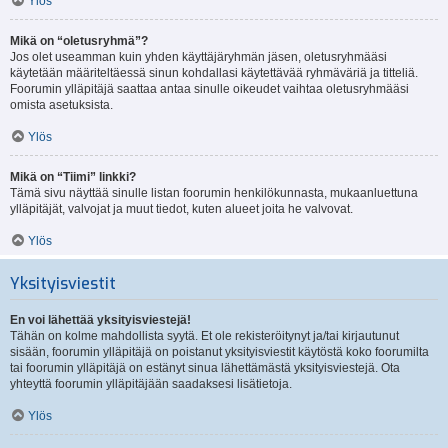
Ylös
Mikä on “oletusryhmä”?
Jos olet useamman kuin yhden käyttäjäryhmän jäsen, oletusryhmääsi
käytetään määriteltäessä sinun kohdallasi käytettävää ryhmäväriä ja titteliä.
Foorumin ylläpitäjä saattaa antaa sinulle oikeudet vaihtaa oletusryhmääsi
omista asetuksista.
Ylös
Mikä on “Tiimi” linkki?
Tämä sivu näyttää sinulle listan foorumin henkilökunnasta, mukaanluettuna
ylläpitäjät, valvojat ja muut tiedot, kuten alueet joita he valvovat.
Ylös
Yksityisviestit
En voi lähettää yksityisviestejä!
Tähän on kolme mahdollista syytä. Et ole rekisteröitynyt ja/tai kirjautunut
sisään, foorumin ylläpitäjä on poistanut yksityisviestit käytöstä koko foorumilta
tai foorumin ylläpitäjä on estänyt sinua lähettämästä yksityisviestejä. Ota
yhteyttä foorumin ylläpitäjään saadaksesi lisätietoja.
Ylös