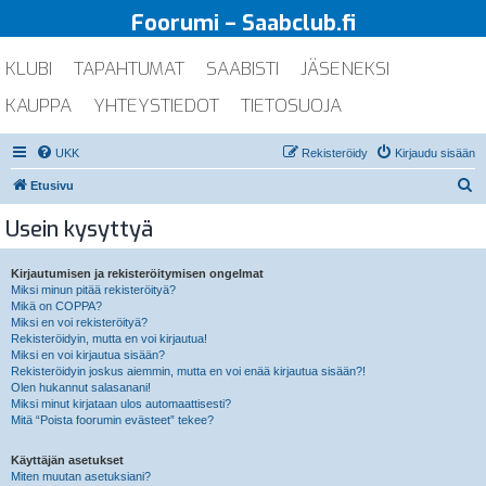
Foorumi – Saabclub.fi
KLUBI
TAPAHTUMAT
SAABISTI
JÄSENEKSI
KAUPPA
YHTEYSTIEDOT
TIETOSUOJA
UKK
Rekisteröidy
Kirjaudu sisään
E
Etusivu
t
Usein kysyttyä
s
i
Kirjautumisen ja rekisteröitymisen ongelmat
Miksi minun pitää rekisteröityä?
Mikä on COPPA?
Miksi en voi rekisteröityä?
Rekisteröidyin, mutta en voi kirjautua!
Miksi en voi kirjautua sisään?
Rekisteröidyin joskus aiemmin, mutta en voi enää kirjautua sisään?!
Olen hukannut salasanani!
Miksi minut kirjataan ulos automaattisesti?
Mitä “Poista foorumin evästeet” tekee?
Käyttäjän asetukset
Miten muutan asetuksiani?