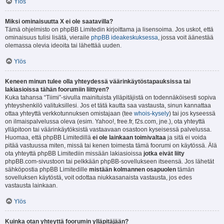
Ylös
Miksi ominaisuutta X ei ole saatavilla?
Tämä ohjelmisto on phpBB Limitedin kirjoittama ja lisensoima. Jos uskot, että
ominaisuus tulisi lisätä, vieraile
phpBB ideakeskuksessa
, jossa voit äänestää
olemassa olevia ideoita tai lähettää uuden.
Ylös
Keneen minun tulee olla yhteydessä väärinkäytöstapauksissa tai
lakiasioissa tähän foorumiin liittyen?
Kuka tahansa “Tiimi”-sivulla mainituista ylläpitäjistä on todennäköisesti sopiva
yhteyshenkilö valituksillesi. Jos et tätä kautta saa vastausta, sinun kannattaa
ottaa yhteyttä verkkotunnuksen omistajaan (tee
whois-kysely
) tai jos kyseessä
on ilmaispalvelussa oleva (esim. Yahoo!, free.fr, f2s.com, jne.), ota yhteyttä
ylläpitoon tai väärinkäytöksistä vastaavaan osastoon kyseisessä palvelussa.
Huomaa, että phpBB Limitedillä
ei ole lainkaan toimivaltaa
ja sitä ei voida
pitää vastuussa miten, missä tai kenen toimesta tämä foorumi on käytössä. Älä
ota yhteyttä phpBB Limitediin missään lakiasioissa
jotka eivät liity
phpBB.com-sivustoon tai pelkkään phpBB-sovellukseen itseensä. Jos lähetät
sähköpostia phpBB Limitedille
mistään kolmannen osapuolen
tämän
sovelluksen käytöstä, voit odottaa niukkasanaista vastausta, jos edes
vastausta lainkaan.
Ylös
Kuinka otan yhteyttä foorumin ylläpitäjään?