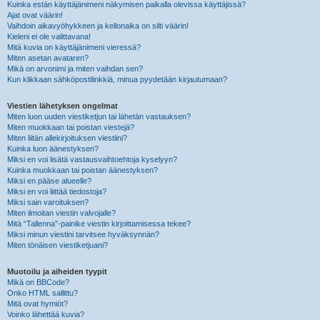
Kuinka estän käyttäjänimeni näkymisen paikalla olevissa käyttäjissä?
Ajat ovat väärin!
Vaihdoin aikavyöhykkeen ja kellonaika on silti väärin!
Kieleni ei ole valittavana!
Mitä kuvia on käyttäjänimeni vieressä?
Miten asetan avataren?
Mikä on arvonimi ja miten vaihdan sen?
Kun klikkaan sähköpostilinkkiä, minua pyydetään kirjautumaan?
Viestien lähetyksen ongelmat
Miten luon uuden viestiketjun tai lähetän vastauksen?
Miten muokkaan tai poistan viestejä?
Miten liitän allekirjoituksen viestiini?
Kuinka luon äänestyksen?
Miksi en voi lisätä vastausvaihtoehtoja kyselyyn?
Kuinka muokkaan tai poistan äänestyksen?
Miksi en pääse alueelle?
Miksi en voi liittää tiedostoja?
Miksi sain varoituksen?
Miten ilmoitan viestin valvojalle?
Mitä “Tallenna”-painike viestin kirjoittamisessa tekee?
Miksi minun viestini tarvitsee hyväksynnän?
Miten tönäisen viestiketjuani?
Muotoilu ja aiheiden tyypit
Mikä on BBCode?
Onko HTML sallittu?
Mitä ovat hymiöt?
Voinko lähettää kuvia?