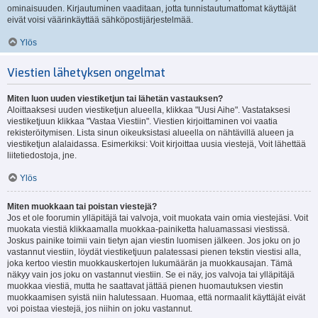
ominaisuuden. Kirjautuminen vaaditaan, jotta tunnistautumattomat käyttäjät
eivät voisi väärinkäyttää sähköpostijärjestelmää.
Ylös
Viestien lähetyksen ongelmat
Miten luon uuden viestiketjun tai lähetän vastauksen?
Aloittaaksesi uuden viestiketjun alueella, klikkaa "Uusi Aihe". Vastataksesi
viestiketjuun klikkaa "Vastaa Viestiin". Viestien kirjoittaminen voi vaatia
rekisteröitymisen. Lista sinun oikeuksistasi alueella on nähtävillä alueen ja
viestiketjun alalaidassa. Esimerkiksi: Voit kirjoittaa uusia viestejä, Voit lähettää
liitetiedostoja, jne.
Ylös
Miten muokkaan tai poistan viestejä?
Jos et ole foorumin ylläpitäjä tai valvoja, voit muokata vain omia viestejäsi. Voit
muokata viestiä klikkaamalla muokkaa-painiketta haluamassasi viestissä.
Joskus painike toimii vain tietyn ajan viestin luomisen jälkeen. Jos joku on jo
vastannut viestiin, löydät viestiketjuun palatessasi pienen tekstin viestisi alla,
joka kertoo viestin muokkauskertojen lukumäärän ja muokkausajan. Tämä
näkyy vain jos joku on vastannut viestiin. Se ei näy, jos valvoja tai ylläpitäjä
muokkaa viestiä, mutta he saattavat jättää pienen huomautuksen viestin
muokkaamisen syistä niin halutessaan. Huomaa, että normaalit käyttäjät eivät
voi poistaa viestejä, jos niihin on joku vastannut.