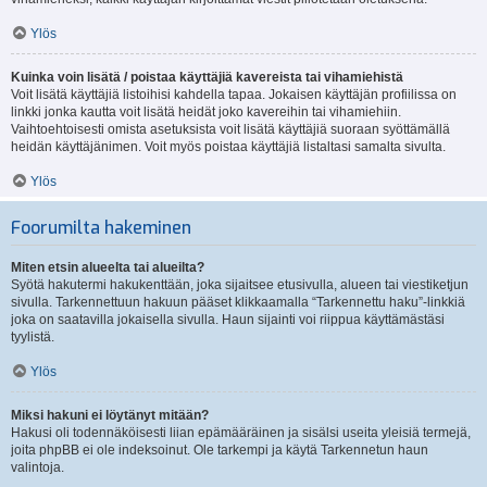
Ylös
Kuinka voin lisätä / poistaa käyttäjiä kavereista tai vihamiehistä
Voit lisätä käyttäjiä listoihisi kahdella tapaa. Jokaisen käyttäjän profiilissa on
linkki jonka kautta voit lisätä heidät joko kavereihin tai vihamiehiin.
Vaihtoehtoisesti omista asetuksista voit lisätä käyttäjiä suoraan syöttämällä
heidän käyttäjänimen. Voit myös poistaa käyttäjiä listaltasi samalta sivulta.
Ylös
Foorumilta hakeminen
Miten etsin alueelta tai alueilta?
Syötä hakutermi hakukenttään, joka sijaitsee etusivulla, alueen tai viestiketjun
sivulla. Tarkennettuun hakuun pääset klikkaamalla “Tarkennettu haku”-linkkiä
joka on saatavilla jokaisella sivulla. Haun sijainti voi riippua käyttämästäsi
tyylistä.
Ylös
Miksi hakuni ei löytänyt mitään?
Hakusi oli todennäköisesti liian epämääräinen ja sisälsi useita yleisiä termejä,
joita phpBB ei ole indeksoinut. Ole tarkempi ja käytä Tarkennetun haun
valintoja.