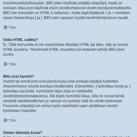
muotoilumahdollisuuden. BBCoden käytöstä päättää ylläpitäjä, mutta se
voidaan ottaa pois käytöstä myös viestikohtaisesti viestin kirjoituslomakkeella.
BBCode itsessään on HTML:n kaltainen, mutta tagit käyttävät < ja > merkkien
sijaan hakasulkuja [ ja ]. BBCoden oppaan löydät viestinlähetyssivun kautta.
Ylös
Onko HTML sallittu?
Ei. Tällä foorumilla ei ole mahdollista lähettää HTML:ää siten, että se toimisi
HTML-koodina. Yleisimmät HTML-muotoilut voi kuitenkin tehdä BBCoden
avulla.
Ylös
Mitä ovat hymiöt?
Hymiöt tai emoticonit ovat pieniä kuvia joita voidaan käyttää tunteiden
ilmaisemiseen lyhyitä koodeja käyttämällä. Esimerkiksi :) tarkoittaa iloista ja :(
tarkoittaa surullista. Hymiöiden täysi lista on nähtävillä
viestinlähetyslomakkeessa. Älä käytä hymiöitä liikaa, sillä ne voivat tehdä
viestistä lukukelvottoman ja valvoja voi poistaa niitä tai viestin kokonaan.
Foorumin ylläpitäjä on voinut myös määritellä rajan yksittäisen viestin
hymiöiden määrälle.
Ylös
Voinko lähettää kuvia?