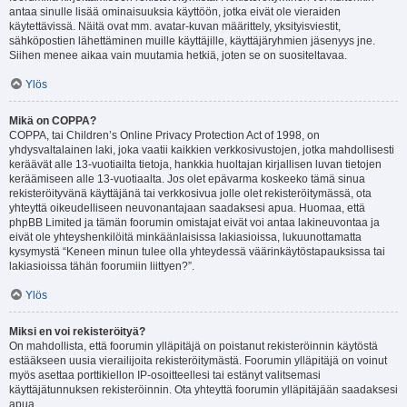
antaa sinulle lisää ominaisuuksia käyttöön, jotka eivät ole vieraiden
käytettävissä. Näitä ovat mm. avatar-kuvan määrittely, yksityisviestit,
sähköpostien lähettäminen muille käyttäjille, käyttäjäryhmien jäsenyys jne.
Siihen menee aikaa vain muutamia hetkiä, joten se on suositeltavaa.
Ylös
Mikä on COPPA?
COPPA, tai Children’s Online Privacy Protection Act of 1998, on
yhdysvaltalainen laki, joka vaatii kaikkien verkkosivustojen, jotka mahdollisesti
keräävät alle 13-vuotiailta tietoja, hankkia huoltajan kirjallisen luvan tietojen
keräämiseen alle 13-vuotiaalta. Jos olet epävarma koskeeko tämä sinua
rekisteröityvänä käyttäjänä tai verkkosivua jolle olet rekisteröitymässä, ota
yhteyttä oikeudelliseen neuvonantajaan saadaksesi apua. Huomaa, että
phpBB Limited ja tämän foorumin omistajat eivät voi antaa lakineuvontaa ja
eivät ole yhteyshenkilöitä minkäänlaisissa lakiasioissa, lukuunottamatta
kysymystä “Keneen minun tulee olla yhteydessä väärinkäytöstapauksissa tai
lakiasioissa tähän foorumiin liittyen?”.
Ylös
Miksi en voi rekisteröityä?
On mahdollista, että foorumin ylläpitäjä on poistanut rekisteröinnin käytöstä
estääkseen uusia vierailijoita rekisteröitymästä. Foorumin ylläpitäjä on voinut
myös asettaa porttikiellon IP-osoitteellesi tai estänyt valitsemasi
käyttäjätunnuksen rekisteröinnin. Ota yhteyttä foorumin ylläpitäjään saadaksesi
apua.