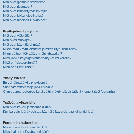
Mitä ovat globaalit tiedotteet?
Mitä ovat tiedotteet?
Mitä ovat kiinnitetyt viestiketjut
Mitä ovat lukitut viestiketjut?
Mitä ovat aiheiden kuvakkeet?
Käyttäjätasot ja ryhmät
Mitä ovat ylläpitäjät?
Mitä ovatr valvojat?
Mitä ovat käyttäjäryhmät?
Missä ovat käyttäjäryhmät ja miten liityn sellaiseen?
Miten pääsen käyttäjäryhmän johtajaksi?
Miksi jotkut käyttäjäryhmät näkyvät eri väreillä?
Mikä on “oletusryhmä”?
Mikä on “Tiimi” linkki?
Yksityisviestit
En voi lähettää yksityisviestejä!
Saan yksityisviestejä joita en halua!
Olen saanut roskapostia tai väärinkäytöksiä sisältäviä viestejä tältä foorumilta!
Ystävät ja vihamiehet
Mitä ovat kaveri ja vihamieslistat?
Kuinka voin lisätä / poistaa käyttäjiä kavereista tai vihamiehistä
Foorumilta hakeminen
Miten etsin alueelta tai alueilta?
Miksi hakuni ei löytänyt mitään?