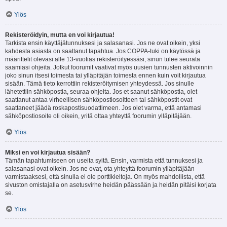
Ylös
Rekisteröidyin, mutta en voi kirjautua!
Tarkista ensin käyttäjätunnuksesi ja salasanasi. Jos ne ovat oikein, yksi
kahdesta asiasta on saattanut tapahtua. Jos COPPA-tuki on käytössä ja
määrittelit olevasi alle 13-vuotias rekisteröityessäsi, sinun tulee seurata
saamiasi ohjeita. Jotkut foorumit vaativat myös uusien tunnusten aktivoinnin
joko sinun itsesi toimesta tai ylläpitäjän toimesta ennen kuin voit kirjautua
sisään. Tämä tieto kerrottiin rekisteröitymisen yhteydessä. Jos sinulle
lähetettiin sähköpostia, seuraa ohjeita. Jos et saanut sähköpostia, olet
saattanut antaa virheellisen sähköpostiosoitteen tai sähköpostit ovat
saattaneet jäädä roskapostisuodattimeen. Jos olet varma, että antamasi
sähköpostiosoite oli oikein, yritä ottaa yhteyttä foorumin ylläpitäjään.
Ylös
Miksi en voi kirjautua sisään?
Tämän tapahtumiseen on useita syitä. Ensin, varmista että tunnuksesi ja
salasanasi ovat oikein. Jos ne ovat, ota yhteyttä foorumin ylläpitäjään
varmistaaksesi, että sinulla ei ole porttikieltoja. On myös mahdollista, että
sivuston omistajalla on asetusvirhe heidän päässään ja heidän pitäisi korjata
se.
Ylös