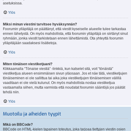
asetuksissa.
Ylös
Miksi minun viestini tarvitsee hyväksynnän?
Foorumin ylläpitäjä on päättänyt, että viestit kyseiselle alueelle tulee tarkastaa
ennen lähetystä. On myös mahdollista, että foorumin ylläpitäjä on siirtänyt sinut
ryhmään, jonka viestit tarkistetaan ennen lähettämistä. Ota yhteyttä foorumin
ylläpitäjään saadaksesi lisätietoja.
Ylös
Miten tönäisen viestiketjuani?
Klikkaamalla “Tönaise viestiä” -linkkiä, kun katselet sitä, voit “tönäistä”
viestiketjua alueen ensimmäisen sivun yläosaan. Jos et näe tätä, viestiketjujen
tönäiseminen ei ole sallittua tai aika joka viestiketjujen tönäisemisen välillä
vaaditaan ei ole vielä kulunut. On myös mahdollista nostaa viestiketjua
vastaamalla siihen, mutta varmista että noudatat foorumin sääntöjä jos päätät
tehdä niin.
Ylös
Muotoilu ja aiheiden tyypit
Mikä on BBCode?
BBCode on HTML-kielen tapainen toteutus, joka tarjoaa tiettyjen viestin osien