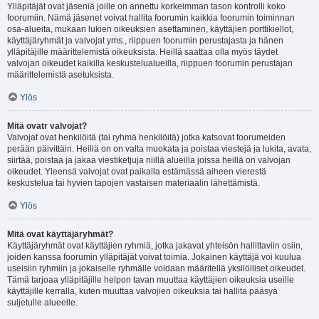
Ylläpitäjät ovat jäseniä joille on annettu korkeimman tason kontrolli koko
foorumiin. Nämä jäsenet voivat hallita foorumin kaikkia foorumin toiminnan
osa-alueita, mukaan lukien oikeuksien asettaminen, käyttäjien porttikiellot,
käyttäjäryhmät ja valvojat yms., riippuen foorumin perustajasta ja hänen
ylläpitäjille määrittelemistä oikeuksista. Heillä saattaa olla myös täydet
valvojan oikeudet kaikilla keskustelualueilla, riippuen foorumin perustajan
määrittelemistä asetuksista.
Ylös
Mitä ovatr valvojat?
Valvojat ovat henkilöitä (tai ryhmä henkilöitä) jotka katsovat foorumeiden
perään päivittäin. Heillä on on valta muokata ja poistaa viestejä ja lukita, avata,
siirtää, poistaa ja jakaa viestiketjuja niillä alueilla joissa heillä on valvojan
oikeudet. Yleensä valvojat ovat paikalla estämässä aiheen vierestä
keskustelua tai hyvien tapojen vastaisen materiaalin lähettämistä.
Ylös
Mitä ovat käyttäjäryhmät?
Käyttäjäryhmät ovat käyttäjien ryhmiä, jotka jakavat yhteisön hallittaviin osiin,
joiden kanssa foorumin ylläpitäjät voivat toimia. Jokainen käyttäjä voi kuulua
useisiin ryhmiin ja jokaiselle ryhmälle voidaan määritellä yksilölliset oikeudet.
Tämä tarjoaa ylläpitäjille helpon tavan muuttaa käyttäjien oikeuksia useille
käyttäjille kerralla, kuten muuttaa valvojien oikeuksia tai hallita pääsyä
suljetulle alueelle.