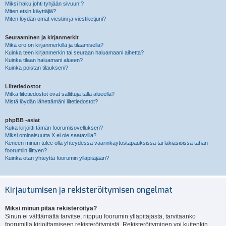
Miksi haku johti tyhjään sivuun!?
Miten etsin käyttäjiä?
Miten löydän omat viestini ja viestiketjuni?
Seuraaminen ja kirjanmerkit
Mikä ero on kirjanmerkillä ja tilaamisella?
Kuinka teen kirjanmerkin tai seuraan haluamaani aihetta?
Kuinka tilaan haluamani alueen?
Kuinka poistan tilaukseni?
Liitetiedostot
Mitkä liitetiedostot ovat sallittuja tällä alueella?
Mistä löydän lähettämäni liitetiedostot?
phpBB -asiat
Kuka kirjoitti tämän foorumisovelluksen?
Miksi ominaisuutta X ei ole saatavilla?
Keneen minun tulee olla yhteydessä väärinkäytöstapauksissa tai lakiasioissa tähän
foorumiin liittyen?
Kuinka otan yhteyttä foorumin ylläpitäjään?
Kirjautumisen ja rekisteröitymisen ongelmat
Miksi minun pitää rekisteröityä?
Sinun ei välttämättä tarvitse, riippuu foorumin ylläpitäjästä, tarvitaanko
foorumilla kirjoittamiseen rekisteröitymistä. Rekisteröityminen voi kuitenkin