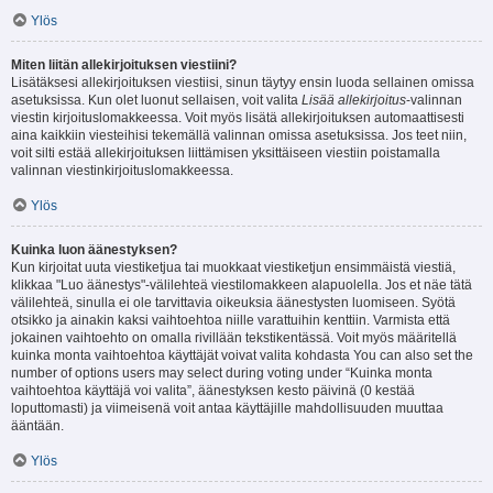
Ylös
Miten liitän allekirjoituksen viestiini?
Lisätäksesi allekirjoituksen viestiisi, sinun täytyy ensin luoda sellainen omissa
asetuksissa. Kun olet luonut sellaisen, voit valita
Lisää allekirjoitus
-valinnan
viestin kirjoituslomakkeessa. Voit myös lisätä allekirjoituksen automaattisesti
aina kaikkiin viesteihisi tekemällä valinnan omissa asetuksissa. Jos teet niin,
voit silti estää allekirjoituksen liittämisen yksittäiseen viestiin poistamalla
valinnan viestinkirjoituslomakkeessa.
Ylös
Kuinka luon äänestyksen?
Kun kirjoitat uuta viestiketjua tai muokkaat viestiketjun ensimmäistä viestiä,
klikkaa "Luo äänestys"-välilehteä viestilomakkeen alapuolella. Jos et näe tätä
välilehteä, sinulla ei ole tarvittavia oikeuksia äänestysten luomiseen. Syötä
otsikko ja ainakin kaksi vaihtoehtoa niille varattuihin kenttiin. Varmista että
jokainen vaihtoehto on omalla rivillään tekstikentässä. Voit myös määritellä
kuinka monta vaihtoehtoa käyttäjät voivat valita kohdasta You can also set the
number of options users may select during voting under “Kuinka monta
vaihtoehtoa käyttäjä voi valita”, äänestyksen kesto päivinä (0 kestää
loputtomasti) ja viimeisenä voit antaa käyttäjille mahdollisuuden muuttaa
ääntään.
Ylös