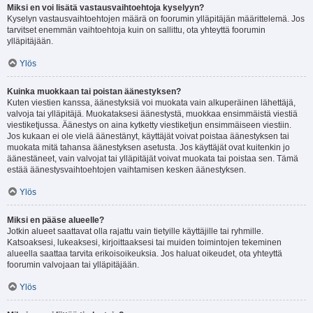
Miksi en voi lisätä vastausvaihtoehtoja kyselyyn?
Kyselyn vastausvaihtoehtojen määrä on foorumin ylläpitäjän määrittelemä. Jos
tarvitset enemmän vaihtoehtoja kuin on sallittu, ota yhteyttä foorumin
ylläpitäjään.
Ylös
Kuinka muokkaan tai poistan äänestyksen?
Kuten viestien kanssa, äänestyksiä voi muokata vain alkuperäinen lähettäjä,
valvoja tai ylläpitäjä. Muokataksesi äänestystä, muokkaa ensimmäistä viestiä
viestiketjussa. Äänestys on aina kytketty viestiketjun ensimmäiseen viestiin.
Jos kukaan ei ole vielä äänestänyt, käyttäjät voivat poistaa äänestyksen tai
muokata mitä tahansa äänestyksen asetusta. Jos käyttäjät ovat kuitenkin jo
äänestäneet, vain valvojat tai ylläpitäjät voivat muokata tai poistaa sen. Tämä
estää äänestysvaihtoehtojen vaihtamisen kesken äänestyksen.
Ylös
Miksi en pääse alueelle?
Jotkin alueet saattavat olla rajattu vain tietyille käyttäjille tai ryhmille.
Katsoaksesi, lukeaksesi, kirjoittaaksesi tai muiden toimintojen tekeminen
alueella saattaa tarvita erikoisoikeuksia. Jos haluat oikeudet, ota yhteyttä
foorumin valvojaan tai ylläpitäjään.
Ylös