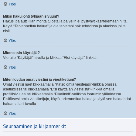
Ylös
Miksi haku johti tyhjään sivuun!?
Hakusi palautti liian monta tulosta ja palvelin ei pystynyt käsittelemään niitä.
Käytä “Tarkennettua hakua” ja ole tarkempi hakuehdoissa ja alueissa joilta
etsit.
Ylös
Miten etsin käyttäjiä?
Vieraile “Käyttäjät”-sivulla ja klikkaa “Etsi käyttäjä”-linkkiä.
Ylös
Miten löydän omat viestini ja viestiketjuni?
Omat viestisi näet klikkaamalla “Katso omia viestejäsi”-linkkiä omissa
asetuksissa tai klikkaamalla “Etsi käyttäjän viesteistä”-linkkiä omalla
profiilisivullasi tai klikkaamalla “Pikalinkit”-valikkoa foorumin ylälaidassa.
Etsiäksesi omia viestiketjuja, käytä tarkennettua hakua ja täytä sen hakuehdot
haluamallasi tavalla.
Ylös
Seuraaminen ja kirjanmerkit