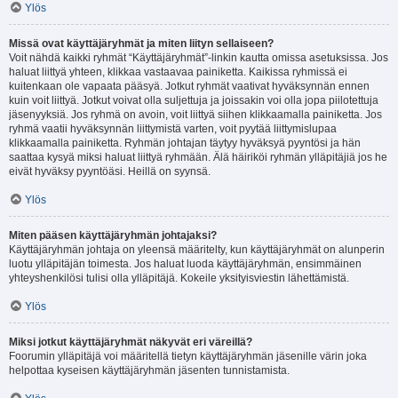
Ylös
Missä ovat käyttäjäryhmät ja miten liityn sellaiseen?
Voit nähdä kaikki ryhmät “Käyttäjäryhmät”-linkin kautta omissa asetuksissa. Jos
haluat liittyä yhteen, klikkaa vastaavaa painiketta. Kaikissa ryhmissä ei
kuitenkaan ole vapaata pääsyä. Jotkut ryhmät vaativat hyväksynnän ennen
kuin voit liittyä. Jotkut voivat olla suljettuja ja joissakin voi olla jopa piilotettuja
jäsenyyksiä. Jos ryhmä on avoin, voit liittyä siihen klikkaamalla painiketta. Jos
ryhmä vaatii hyväksynnän liittymistä varten, voit pyytää liittymislupaa
klikkaamalla painiketta. Ryhmän johtajan täytyy hyväksyä pyyntösi ja hän
saattaa kysyä miksi haluat liittyä ryhmään. Älä häiriköi ryhmän ylläpitäjiä jos he
eivät hyväksy pyyntöäsi. Heillä on syynsä.
Ylös
Miten pääsen käyttäjäryhmän johtajaksi?
Käyttäjäryhmän johtaja on yleensä määritelty, kun käyttäjäryhmät on alunperin
luotu ylläpitäjän toimesta. Jos haluat luoda käyttäjäryhmän, ensimmäinen
yhteyshenkilösi tulisi olla ylläpitäjä. Kokeile yksityisviestin lähettämistä.
Ylös
Miksi jotkut käyttäjäryhmät näkyvät eri väreillä?
Foorumin ylläpitäjä voi määritellä tietyn käyttäjäryhmän jäsenille värin joka
helpottaa kyseisen käyttäjäryhmän jäsenten tunnistamista.