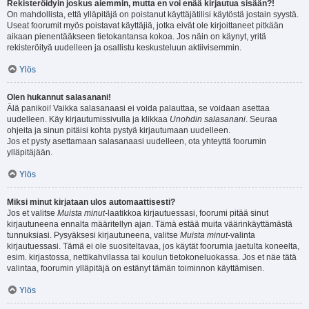
Rekisteröidyin joskus aiemmin, mutta en voi enää kirjautua sisään?!
On mahdollista, että ylläpitäjä on poistanut käyttäjätilisi käytöstä jostain syystä.
Useat foorumit myös poistavat käyttäjiä, jotka eivät ole kirjoittaneet pitkään
aikaan pienentääkseen tietokantansa kokoa. Jos näin on käynyt, yritä
rekisteröityä uudelleen ja osallistu keskusteluun aktiivisemmin.
Ylös
Olen hukannut salasanani!
Älä panikoi! Vaikka salasanaasi ei voida palauttaa, se voidaan asettaa
uudelleen. Käy kirjautumissivulla ja klikkaa
Unohdin salasanani
. Seuraa
ohjeita ja sinun pitäisi kohta pystyä kirjautumaan uudelleen.
Jos et pysty asettamaan salasanaasi uudelleen, ota yhteyttä foorumin
ylläpitäjään.
Ylös
Miksi minut kirjataan ulos automaattisesti?
Jos et valitse
Muista minut
-laatikkoa kirjautuessasi, foorumi pitää sinut
kirjautuneena ennalta määritellyn ajan. Tämä estää muita väärinkäyttämästä
tunnuksiasi. Pysyäksesi kirjautuneena, valitse
Muista minut
-valinta
kirjautuessasi. Tämä ei ole suositeltavaa, jos käytät foorumia jaetulta koneelta,
esim. kirjastossa, nettikahvilassa tai koulun tietokoneluokassa. Jos et näe tätä
valintaa, foorumin ylläpitäjä on estänyt tämän toiminnon käyttämisen.
Ylös