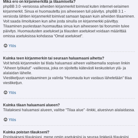
Mikä ero on kirjanmerkillä ja tilaamisella?
phpBB 3.0 -versiossa aiheiden kirjanmerkit toimivat kuten internet-selaimen
kirjanmerkit. Sinua ei huomautettu jos aiheeseen tuli päivitys. phpBB 3.1 -
versiosta lähtien kirjanmerkit toimivat samaan tapaan kuin aiheiden tilaaminen.
Voit saada ilmoituksen kun aihe josta sinulla on kirjanmerkki päivittyy.
Tilaaminen puolestaan huomauttaa sinua kun aiheeseen tai foorumiin tulee
päivitys. Huomautusten asetukset ja tilausten asetukset voidaan määrittää
omissa asetuksissa kohdassa “Omat asetukset”.
Ylös
Kuinka teen kirjanmerkin tai seuraan haluamaani aihetta?
Voit tehdä kirjanmekin tai tilata haluamasi aiheen valitsemalla sopivan linkin
“Aiheen työkalut” -valikossa, joka on sijoitettu kätevästi keskustelun ylä- ja
alalaidan lähelle.
Viestiketjuun vastaaminen ja valinta “Huomauta kun vastaus lähetetään” tilaa
viestiketjun.
Ylös
Kuinka tilaan haluamani alueen?
Tilataksesi haluamasi alueen, valitse “Tilaa alue” -linkki, aluesivun alalaidassa.
Ylös
Kuinka poistan tilaukseni?
Poistaaksesi tilauksiasi, mene omiin asetuksiisi ja seuraa linkkejä tilauksiisi.