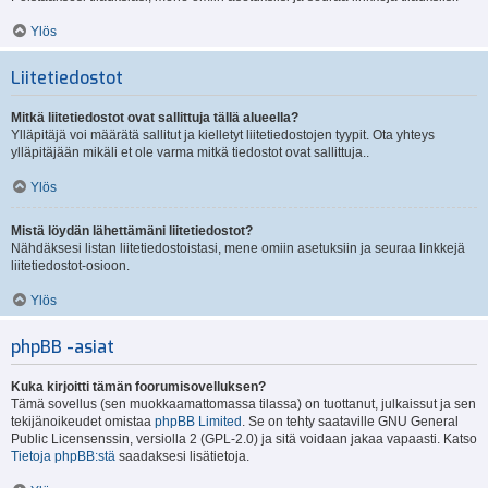
Ylös
Liitetiedostot
Mitkä liitetiedostot ovat sallittuja tällä alueella?
Ylläpitäjä voi määrätä sallitut ja kielletyt liitetiedostojen tyypit. Ota yhteys
ylläpitäjään mikäli et ole varma mitkä tiedostot ovat sallittuja..
Ylös
Mistä löydän lähettämäni liitetiedostot?
Nähdäksesi listan liitetiedostoistasi, mene omiin asetuksiin ja seuraa linkkejä
liitetiedostot-osioon.
Ylös
phpBB -asiat
Kuka kirjoitti tämän foorumisovelluksen?
Tämä sovellus (sen muokkaamattomassa tilassa) on tuottanut, julkaissut ja sen
tekijänoikeudet omistaa
phpBB Limited
. Se on tehty saataville GNU General
Public Licensenssin, versiolla 2 (GPL-2.0) ja sitä voidaan jakaa vapaasti. Katso
Tietoja phpBB:stä
saadaksesi lisätietoja.