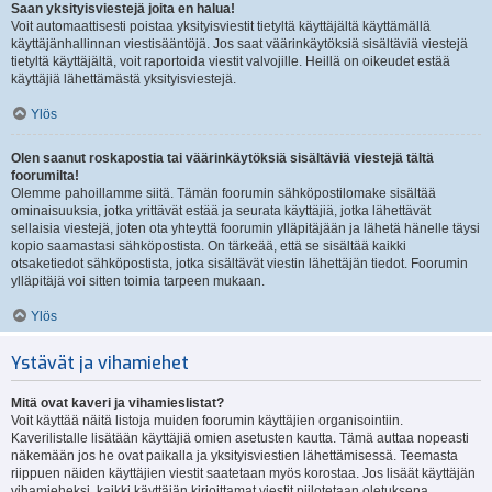
Saan yksityisviestejä joita en halua!
Voit automaattisesti poistaa yksityisviestit tietyltä käyttäjältä käyttämällä
käyttäjänhallinnan viestisääntöjä. Jos saat väärinkäytöksiä sisältäviä viestejä
tietyltä käyttäjältä, voit raportoida viestit valvojille. Heillä on oikeudet estää
käyttäjiä lähettämästä yksityisviestejä.
Ylös
Olen saanut roskapostia tai väärinkäytöksiä sisältäviä viestejä tältä
foorumilta!
Olemme pahoillamme siitä. Tämän foorumin sähköpostilomake sisältää
ominaisuuksia, jotka yrittävät estää ja seurata käyttäjiä, jotka lähettävät
sellaisia viestejä, joten ota yhteyttä foorumin ylläpitäjään ja lähetä hänelle täysi
kopio saamastasi sähköpostista. On tärkeää, että se sisältää kaikki
otsaketiedot sähköpostista, jotka sisältävät viestin lähettäjän tiedot. Foorumin
ylläpitäjä voi sitten toimia tarpeen mukaan.
Ylös
Ystävät ja vihamiehet
Mitä ovat kaveri ja vihamieslistat?
Voit käyttää näitä listoja muiden foorumin käyttäjien organisointiin.
Kaverilistalle lisätään käyttäjiä omien asetusten kautta. Tämä auttaa nopeasti
näkemään jos he ovat paikalla ja yksityisviestien lähettämisessä. Teemasta
riippuen näiden käyttäjien viestit saatetaan myös korostaa. Jos lisäät käyttäjän
vihamieheksi, kaikki käyttäjän kirjoittamat viestit piilotetaan oletuksena.