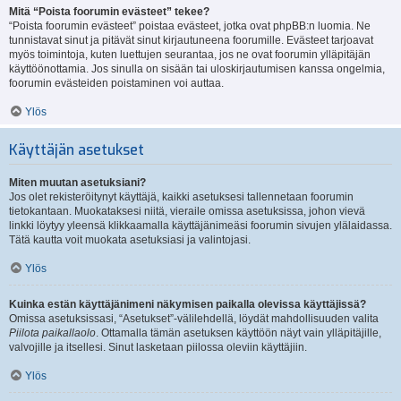
Mitä “Poista foorumin evästeet” tekee?
“Poista foorumin evästeet” poistaa evästeet, jotka ovat phpBB:n luomia. Ne
tunnistavat sinut ja pitävät sinut kirjautuneena foorumille. Evästeet tarjoavat
myös toimintoja, kuten luettujen seurantaa, jos ne ovat foorumin ylläpitäjän
käyttöönottamia. Jos sinulla on sisään tai uloskirjautumisen kanssa ongelmia,
foorumin evästeiden poistaminen voi auttaa.
Ylös
Käyttäjän asetukset
Miten muutan asetuksiani?
Jos olet rekisteröitynyt käyttäjä, kaikki asetuksesi tallennetaan foorumin
tietokantaan. Muokataksesi niitä, vieraile omissa asetuksissa, johon vievä
linkki löytyy yleensä klikkaamalla käyttäjänimeäsi foorumin sivujen ylälaidassa.
Tätä kautta voit muokata asetuksiasi ja valintojasi.
Ylös
Kuinka estän käyttäjänimeni näkymisen paikalla olevissa käyttäjissä?
Omissa asetuksissasi, “Asetukset”-välilehdellä, löydät mahdollisuuden valita
Piilota paikallaolo
. Ottamalla tämän asetuksen käyttöön näyt vain ylläpitäjille,
valvojille ja itsellesi. Sinut lasketaan piilossa oleviin käyttäjiin.
Ylös